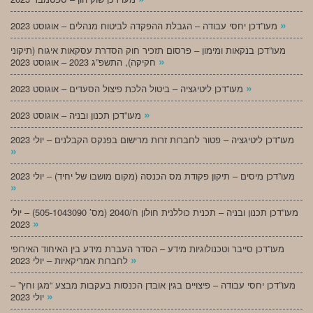
»
מעו”דכן יחסי עבודה – הגבלת ההפקדה לביטוח מנהלים – אוגוסט 2023
מעו”דכן בנקאות ומימון – פרסום תזכיר חוק הסדרת עסקאות איגוח (תיקוני
»
חקיקה), התשפ”ג 2023 – אוגוסט 2023
»
מעו”דכן ליטיגציה – ביטול הלכת פיצול הסעדים – אוגוסט 2023
»
מעו”דכן תכנון ובניה – אוגוסט 2023
מעו”דכן ליטיגציה – פטור לחברות זרות מרישום בפנקס הקבלנים – יולי 2023
»
מעו”דכן מיסים – תיקון פקודת מס הכנסה (מקום מושבו של יחיד) – יולי 2023
»
מעו”דכן תכנון ובניה – תכנית כוללנית חולון ח/2040 (מס’ 505-1043090) – יולי
»
2023
מעו”דכן סייבר וטכנולוגיות מידע – הסדר העברת מידע בין האיחוד האירופי
»
לחברות אמריקאיות – יולי 2023
מעו”דכן יחסי עבודה – פיצויים בגין אובדן הכנסות בעקבות מבצע “מגן וחץ” –
»
יולי 2023