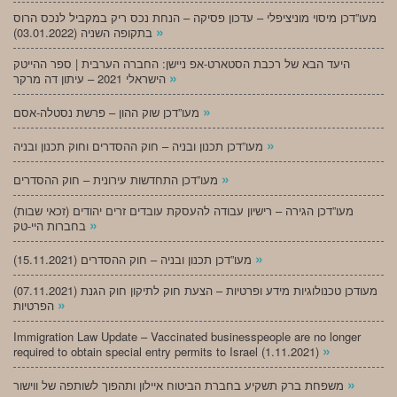
מעו”דכן מיסוי מוניציפלי – עדכון פסיקה – הנחת נכס ריק במקביל לנכס הרוס
»
בתקופה השניה (03.01.2022)
היעד הבא של רכבת הסטארט-אפ ניישן: החברה הערבית | ספר ההייטק
»
הישראלי 2021 – עיתון דה מרקר
»
מעו”דכן שוק ההון – פרשת נסטלה-אסם
»
מעו”דכן תכנון ובניה – חוק ההסדרים וחוק תכנון ובניה
»
מעו”דכן התחדשות עירונית – חוק ההסדרים
מעו”דכן הגירה – רישיון עבודה להעסקת עובדים זרים יהודים (זכאי שבות)
»
בחברות היי-טק
»
מעו”דכן תכנון ובניה – חוק ההסדרים (15.11.2021)
(07.11.2021) מעודכן טכנולוגיות מידע ופרטיות – הצעת חוק לתיקון חוק הגנת
»
הפרטיות
Immigration Law Update – Vaccinated businesspeople are no longer
»
required to obtain special entry permits to Israel (1.11.2021)
»
משפחת ברק תשקיע בחברת הביטוח איילון ותהפוך לשותפה של ווישור