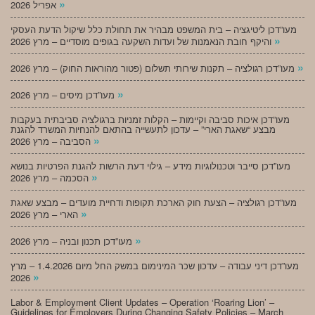
»
אפריל 2026
מעו”דכן ליטיגציה – בית המשפט מבהיר את תחולת כלל שיקול הדעת העסקי
»
והיקף חובת הנאמנות של ועדות השקעה בגופים מוסדיים – מרץ 2026
»
מעו”דכן רגולציה – תקנות שירותי תשלום (פטור מהוראות החוק) – מרץ 2026
»
מעו”דכן מיסים – מרץ 2026
מעו”דכן איכות סביבה וקיימות – הקלות זמניות ברגולציה סביבתית בעקבות
מבצע “שאגת הארי” – עדכון לתעשייה בהתאם להנחיות המשרד להגנת
»
הסביבה – מרץ 2026
מעו”דכן סייבר וטכנולוגיות מידע – גילוי דעת הרשות להגנת הפרטיות בנושא
»
הסכמה – מרץ 2026
מעו”דכן רגולציה – הצעת חוק הארכת תקופות ודחיית מועדים – מבצע שאגת
»
הארי – מרץ 2026
»
מעו”דכן תכנון ובניה – מרץ 2026
מעו”דכן דיני עבודה – עדכון שכר המינימום במשק החל מיום 1.4.2026 – מרץ
»
2026
Labor & Employment Client Updates – Operation ‘Roaring Lion’ –
Guidelines for Employers During Changing Safety Policies – March