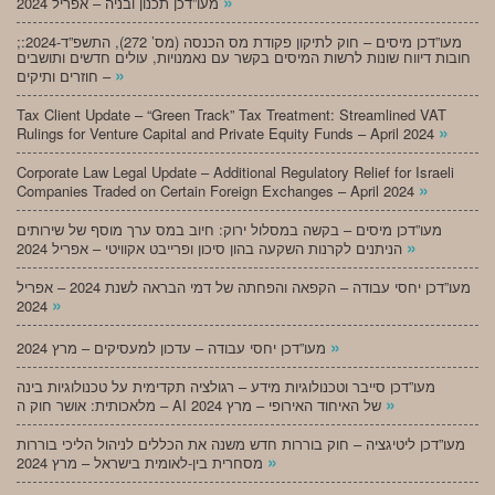
»
מעו”דכן תכנון ובניה – אפריל 2024
;מעו”דכן מיסים – חוק לתיקון פקודת מס הכנסה (מס’ 272), התשפ”ד-2024:
חובות דיווח שונות לרשות המיסים בקשר עם נאמנויות, עולים חדשים ותושבים
»
חוזרים ותיקים –
Tax Client Update – “Green Track” Tax Treatment: Streamlined VAT
»
Rulings for Venture Capital and Private Equity Funds – April 2024
Corporate Law Legal Update – Additional Regulatory Relief for Israeli
»
Companies Traded on Certain Foreign Exchanges – April 2024
מעו”דכן מיסים – בקשה במסלול ירוק: חיוב במס ערך מוסף של שירותים
»
הניתנים לקרנות השקעה בהון סיכון ופרייבט אקוויטי – אפריל 2024
מעו”דכן יחסי עבודה – הקפאה והפחתה של דמי הבראה לשנת 2024 – אפריל
»
2024
»
מעו”דכן יחסי עבודה – עדכון למעסיקים – מרץ 2024
מעו”דכן סייבר וטכנולוגיות מידע – רגולציה תקדימית על טכנולוגיות בינה
»
מלאכותית: אושר חוק ה – AI של האיחוד האירופי – מרץ 2024
מעו”דכן ליטיגציה – חוק בוררות חדש משנה את הכללים לניהול הליכי בוררות
»
מסחרית בין-לאומית בישראל – מרץ 2024