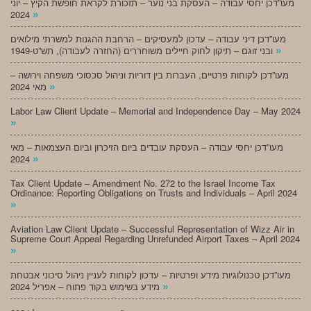
מעו”דכן יחסי עבודה – העסקת בני נוער – תזכורת לקראת חופשת הקיץ – יוני
»
2024
מעו”דכן דיני עבודה – עדכון למעסיקים – הרחבת ההגנות למשרתי מילואים
»
ובני זוגם – תיקון לחוק חיילים משוחררים (החזרה לעבודה), תש”ט-1949
מעו”דכן לקוחות פרטיים, העברות בין דוריות וניהול סכסוכי משפחה וירושה –
»
מאי 2024
Labor Law Client Update – Memorial and Independence Day – May 2024
»
מעו”דכן יחסי עבודה – העסקת עובדים ביום הזיכרון וביום העצמאות – מאי
»
2024
Tax Client Update – Amendment No. 272 to the Israel Income Tax
Ordinance: Reporting Obligations on Trusts and Individuals – April 2024
»
Aviation Law Client Update – Successful Representation of Wizz Air in
Supreme Court Appeal Regarding Unrefunded Airport Taxes – April 2024
»
מעו”דכן טכנולוגיות מידע ופרטיות – עדכון לקוחות לעניין ניהול סיכוני אבטחת
»
מידע בשימוש בקוד פתוח – אפריל 2024