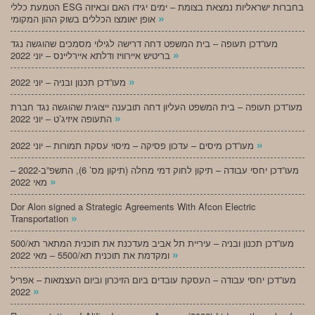
הטמעת כללי ESG בחברות ישראליות נמצאת בצומת – ימים יגידו האם ובאיזה
»
אופן יאומצו הכללים בשוק ההון המקומי
מעו”דכן תעופה – בית המשפט דחה דרישה לגילוי מסמכים שהוגשה נגד
»
בריטיש איירוויז ודלתא איירליינס – יוני 2022
»
מעו”דכן תכנון ובניה – יוני 2022
מעו”דכן תעופה – בית המשפט העליון דחה תובענה ייצוגית שהוגשה נגד חברת
»
התעופה איזיג’ט – יוני 2022
»
מעו”דכן מיסים – עדכון פסיקה – מיסוי עסקת תמורות – יוני 2022
מעו”דכן יחסי עבודה – תיקון לחוק דמי מחלה (תיקון מס’ 6), התשפ”ב-2022 –
»
מאי 2022
Dor Alon signed a Strategic Agreements With Afcon Electric
»
Transportation
מעו”דכן תכנון ובניה – עיריית תל אביב מעדכנת את תוכנית המתאר תא/500
»
ומקדמת את תוכנית תא/5500 – מאי 2022
מעו”דכן יחסי עבודה – העסקת עובדים ביום הזיכרון וביום העצמאות – אפריל
»
2022