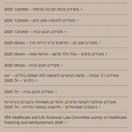
»
מעו”דכן איכות סביבה וקיימות – ספטמבר 2025
»
מעו”דכן ליטיגציה ושוק ההון – ספטמבר 2025
»
מעו”דכן תכנון ובניה – ספטמבר 2025
»
מעו”דכן שוק הון – חידושים בדיני ניירות ערך – אוגוסט 2025
»
מעו”דכן מיסים – נוהל גילוי מרצון – הוראת שעה – אוגוסט 2025
»
מעו”דכן תכנון ובניה – אוגוסט 2025
מעו”דכן דיני עבודה – מתווה הפיצויים לחופשה ללא תשלום (חל”ת) – “עם
»
כלביא” – יולי 2025
»
מעו”דכן תכנון ובניה – יולי 2025
מעו”דכן מחלקת לקוחות פרטיים, ניהול הון משפחתי והעברות בין-דוריות
»
בעסקים משפחתיים – חידושים בצוואות הדדיות – יולי 2025
IBA Healthcare and Life Sciences Law Committee survey on healthcare
»
financing and reimbursement 2025