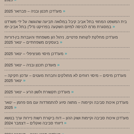
»
מעו”דכן תכנון ובניה – פברואר 2025
בית המשפט המחוזי בתל אביב קיבל במלואה תביעה שהוגשה על ידי משרדנו
»
במסגרת מו”מ לכניסה למיזם השקעה בפרויקט נדל”ן בתל אביב-יפו
מעו”דכן מחלקת לקוחות פרטיים, ניהול הון משפחתי והעברות בין-דוריות
»
בעסקים משפחתיים – ינואר 2025
»
מעו”דכן מיסוי מוניציפלי – ינואר 2025
»
מעודכן תכנון ובניה – ינואר 2025
מעו”דכן מיסים – מיסוי רווחים לא מחולקים וחברות מעטים – עדכון חקיקה –
»
ינואר 2025
»
מעו”דכן תקשורת ולשון הרע – ינואר 2025
מעו”דכן איכות סביבה וקיימות – מתווה סיוע להתמודדות עם מס פחמן – ינואר
»
2025
מעו”דכן איכות סביבה וקיימות ושוק ההון – דוח ביקורת רשות ניירות ערך בנושא
»
דיווחי סביבה ואקלים – דצמבר 2024
»