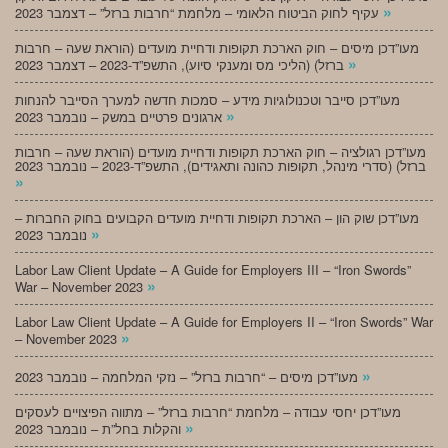
»
עקיף לחוק הביטוח הלאומי – מלחמת “חרבות ברזל” – דצמבר 2023
מעו”דכן מיסים – חוק הארכת תקופות ודחיית מועדים (הוראת שעה – חרבות
»
ברזל) (הליכי מס ומענקי סיוע), התשפ”ד-2023 – דצמבר 2023
מעו”דכן סייבר וטכנולוגיות מידע – סמכות חדשה למערך הסייבר להנחות
»
ארגונים פרטיים במשק – נובמבר 2023
מעו”דכן רגולציה – חוק הארכת תקופות ודחיית מועדים (הוראת שעה – חרבות
ברזל) (סדרי מינהל, תקופות כהונה ותאגידים), התשפ”ד-2023 – נובמבר 2023
»
מעו”דכן שוק הון – הארכת תקופות ודחיית מועדים הקבועים בחוק החברות –
»
נובמבר 2023
Labor Law Client Update – A Guide for Employers III – “Iron Swords”
»
War – November 2023
Labor Law Client Update – A Guide for Employers II – “Iron Swords” War
»
– November 2023
»
מעו”דכן מיסים – “חרבות ברזל” – נזקי המלחמה – נובמבר 2023
מעו”דכן יחסי עבודה – מלחמת “חרבות ברזל” – מתווה הפיצויים לעסקים
»
והקלות בחל”ת – נובמבר 2023