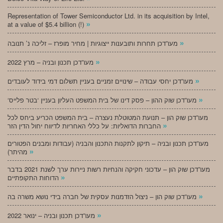
Representation of Tower Semiconductor Ltd. in its acquisition by Intel,
»
at a value of $5.4 billion (!)
»
מעו”דכן תחרות ותובענות ייצוגיות | מחיר מופרז – זליכה נ’ תנובה
»
מעו”דכן תכנון ובניה – מרץ 2022
»
מעו”דכן יחסי עבודה – שינויים זמניים בעניין תשלום דמי בידוד לעובדים
»
‘מעו”דכן שוק ההון – פסק דינו של בית המשפט העליון בעניין ‘בטר פלייס
מעו”דכן שוק הון – תנועת המטוטלת נעצרה – בית המשפט הכריע ביחס לכל
»
החברות הדואליות: על כללי האחריות לדיווח יחול הדין הזר
מעו”דכן תכנון ובניה – תיקון לתקנות התכנון והבניה (עבודות ומבנים הפטורים
»
מהיתר)
מעו”דכן שוק הון – עדכוני חקיקה והנחיות רשות ניירות ערך לשנת 2021 בדבר
»
הדוחות התקופתיים
»
מעו”דכן שוק הון – ניצול הזדמנות עסקית של חברה בידי נושא משרה בה
»
מעו”דכן תכנון ובניה – ינואר 2022