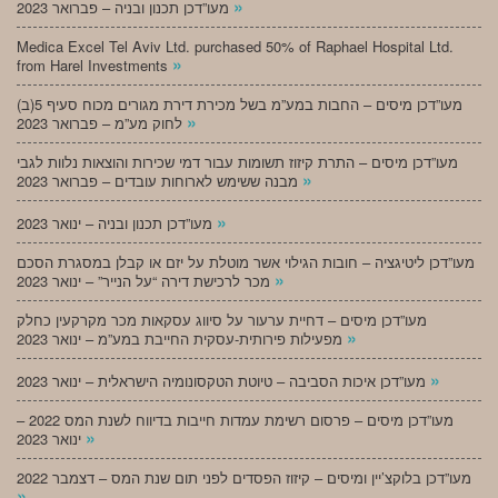
»
מעו”דכן תכנון ובניה – פברואר 2023
Medica Excel Tel Aviv Ltd. purchased 50% of Raphael Hospital Ltd.
»
from Harel Investments
מעו”דכן מיסים – החבות במע”מ בשל מכירת דירת מגורים מכוח סעיף 5(ב)
»
לחוק מע”מ – פברואר 2023
מעו”דכן מיסים – התרת קיזוז תשומות עבור דמי שכירות והוצאות נלוות לגבי
»
מבנה ששימש לארוחות עובדים – פברואר 2023
»
מעו”דכן תכנון ובניה – ינואר 2023
מעו”דכן ליטיגציה – חובות הגילוי אשר מוטלת על יזם או קבלן במסגרת הסכם
»
מכר לרכישת דירה “על הנייר” – ינואר 2023
מעו”דכן מיסים – דחיית ערעור על סיווג עסקאות מכר מקרקעין כחלק
»
מפעילות פירותית-עסקית החייבת במע”מ – ינואר 2023
»
מעו”דכן איכות הסביבה – טיוטת הטקסונומיה הישראלית – ינואר 2023
מעו”דכן מיסים – פרסום רשימת עמדות חייבות בדיווח לשנת המס 2022 –
»
ינואר 2023
מעו”דכן בלוקצ’יין ומיסים – קיזוז הפסדים לפני תום שנת המס – דצמבר 2022
»