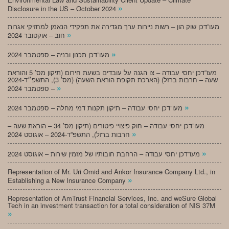
»
Disclosure in the US – October 2024
מעו”דכן שוק הון – רשות ניירות ערך מגדירה את תפקידי הנאמן למחזיקי אגרות
»
חוב – אוקטובר 2024
»
מעו”דכן תכנון ובניה – ספטמבר 2024
מעו”דכן יחסי עבודה – צו הגנה על עובדים בשעת חירום (תיקון מס’ 5 והוראת
שעה – חרבות ברזל) (הארכת תקופת הוראת השעה) (מס’ 3), התשפ״ד-2024
»
– ספטמבר 2024
»
מעו”דכן יחסי עבודה – תיקון תקנות דמי מחלה – ספטמבר 2024
מעו”דכן יחסי עבודה – חוק פיצויי פיטורים (תיקון מס’ 34 – הוראת שעה –
»
חרבות ברזל), התשפ”ד-2024 – אוגוסט 2024
»
מעו”דכן יחסי עבודה – הרחבת חובותיו של מזמין שירות – אוגוסט 2024
Representation of Mr. Uri Omid and Ankor Insurance Company Ltd., in
»
Establishing a New Insurance Company
Representation of AmTrust Financial Services, Inc. and weSure Global
Tech in an investment transaction for a total consideration of NIS 37M
»