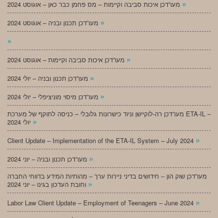
»
מעו”דכן איכות סביבה וקיימות – מס פחמן כבר כאן – אוגוסט 2024
»
מעו”דכן תכנון ובניה – אוגוסט 2024
»
»
מעו”דכן איכות סביבה וקיימות – אוגוסט 2024
»
מעו”דכן תכנון ובניה – יולי 2024
»
מעו”דכן מיסוי מוניציפלי – יולי 2024
מעו”דכן רה-לוקיישן וניוד כישרונות גלובלי – כניסה לתוקף של מערכת ETA-IL –
»
יולי 2024
»
Client Update – Implementation of the ETA-IL System – July 2024
»
מעו”דכן תכנון ובניה – יוני 2024
מעו”דכן שוק הון – חידושים בדיני ניירות ערך – מהותיות המידע בדווחי החברה
»
וחובת העדכון בגינו – יוני 2024
»
Labor Law Client Update – Employment of Teenagers – June 2024