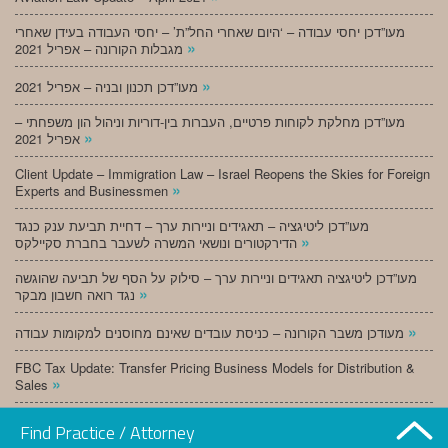
מעו”דכן יחסי עבודה – ‘היום שאחרי החל”ת’ – יחסי העבודה בעידן שאחרי
»
מגבלות הקורונה – אפריל 2021
»
מעו”דכן תכנון ובניה – אפריל 2021
מעו”דכן מחלקת לקוחות פרטיים, העברות בין-דוריות וניהול הון משפחתי –
»
אפריל 2021
Client Update – Immigration Law – Israel Reopens the Skies for Foreign
»
Experts and Businessmen
מעו”דכן ליטיגציה – תאגידים וניירות ערך – דחיית תביעת ענק כנגד
»
הדירקטורים ונושאי המשרה לשעבר בחברת סקיילקס
מעו”דכן ליטיגציה תאגידים וניירות ערך – סילוק על הסף של תביעה שהוגשה
»
נגד רואה חשבון מבקר
»
מעודכן משבר הקורונה – כניסת עובדים שאינם מחוסנים למקומות עבודה
FBC Tax Update: Transfer Pricing Business Models for Distribution &
»
Sales
»
מעו”דכן תכנון ובניה – מרץ 2021
Find Practice / Attorney