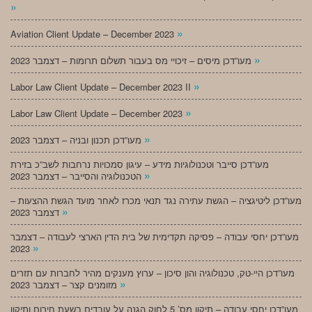
»
»
Aviation Client Update – December 2023
»
מעו”דכן מיסים – זיכויי מס בעבור תשלום תרומות – דצמבר 2023
»
Labor Law Client Update – December 2023 II
»
Labor Law Client Update – December 2023
»
מעו”דכן תכנון ובניה – דצמבר 2023
מעו”דכן סייבר וטכנולוגיות מידע – עיגון סמכויות נרחבות לשב”כ בזירת
»
הטכנולוגיה והסייבר – דצמבר 2023
מעו”דכן ליטיגציה – הגשת עתירה נגד תנאי מכרז לאחר מועד הגשת ההצעות –
»
דצמבר 2023
מעו”דכן יחסי עבודה – פסיקה תקדימית של בית הדין הארצי לעבודה – דצמבר
»
2023
מעו”דכן היי-טק, טכנולוגיה והון סיכון – ערוץ מענקים מהיר לחברות עם תזרים
»
מזומנים קצר – דצמבר 2023
מעו”דכן יחסי עבודה – תיקון מס’ 5 לחוק הגנה על עובדים בשעת חירום ותיקון