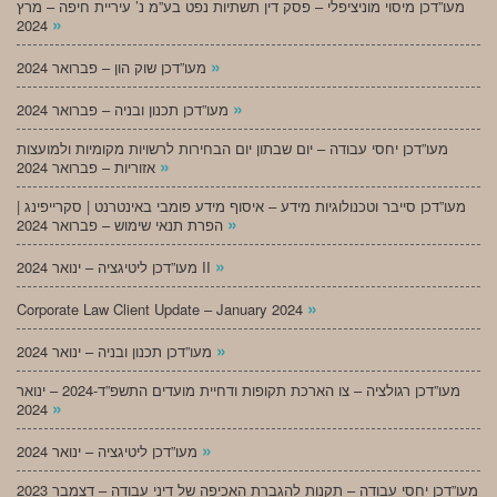
מעו”דכן מיסוי מוניציפלי – פסק דין תשתיות נפט בע”מ נ’ עיריית חיפה – מרץ
»
2024
»
מעו”דכן שוק הון – פברואר 2024
»
מעו”דכן תכנון ובניה – פברואר 2024
מעו”דכן יחסי עבודה – יום שבתון יום הבחירות לרשויות מקומיות ולמועצות
»
אזוריות – פברואר 2024
מעו”דכן סייבר וטכנולוגיות מידע – איסוף מידע פומבי באינטרנט | סקרייפינג |
»
הפרת תנאי שימוש – פברואר 2024
»
מעו”דכן ליטיגציה – ינואר 2024 II
»
Corporate Law Client Update – January 2024
»
מעו”דכן תכנון ובניה – ינואר 2024
מעו”דכן רגולציה – צו הארכת תקופות ודחיית מועדים התשפ”ד-2024 – ינואר
»
2024
»
מעו”דכן ליטיגציה – ינואר 2024
מעו”דכן יחסי עבודה – תקנות להגברת האכיפה של דיני עבודה – דצמבר 2023