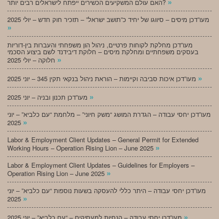
»
האם עולם המשקיעים הכשירים ייפתח לישראלים רבים יותר?
מעו”דכן מיסים – סיווגו של יחיד כ”תושב ישראל” – תזכיר חוק חדש – יולי 2025
»
מעו”דכן מחלקת לקוחות פרטיים, ניהול הון משפחתי והעברות בין-דוריות
בעסקים משפחתיים ומחלקת מיסים – חלוקת דיבידנד לשם ביצוע הסכמי
»
חלוקה – יולי 2025
»
מעו”דכן איכות סביבה וקיימות – הוראת ניהול בנקאי תקין 345 – יוני 2025
»
מעו”דכן תכנון ובניה – יוני 2025
מעו”דכן יחסי עבודה – הגדרת המושג “משק חיוני” – מלחמת “עם כלביא” – יוני
»
2025
Labor & Employment Client Updates – General Permit for Extended
»
Working Hours – Operation Rising Lion – June 2025
Labor & Employment Client Updates – Guidelines for Employers –
»
Operation Rising Lion – June 2025
מעו”דכן יחסי עבודה – היתר כללי להעסקה בשעות נוספות “עם כלביא” – יוני
»
2025
»
מעו”דכן יחסי עבודה – הנחיות למעסיקים – “עם כלביא” – יוני 2025