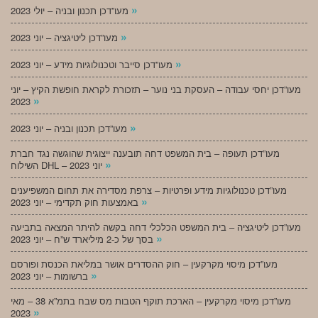
»
מעו”דכן תכנון ובניה – יולי 2023
»
מעו”דכן ליטיגציה – יוני 2023
»
מעו”דכן סייבר וטכנולוגיות מידע – יוני 2023
מעו”דכן יחסי עבודה – העסקת בני נוער – תזכורת לקראת חופשת הקיץ – יוני
»
2023
»
מעו”דכן תכנון ובניה – יוני 2023
מעו”דכן תעופה – בית המשפט דחה תובענה ייצוגית שהוגשה נגד חברת
»
השילוח DHL – יוני 2023
מעו”דכן טכנולוגיות מידע ופרטיות – צרפת מסדירה את תחום המשפיענים
»
באמצעות חוק תקדימי – יוני 2023
מעו”דכן ליטיגציה – בית המשפט הכלכלי דחה בקשה להיתר המצאה בתביעה
»
בסך של כ-2 מיליארד ש”ח – יוני 2023
מעו”דכן מיסוי מקרקעין – חוק ההסדרים אושר במליאת הכנסת ופורסם
»
ברשומות – יוני 2023
מעו”דכן מיסוי מקרקעין – הארכת תוקף הטבות מס שבח בתמ”א 38 – מאי
»
2023