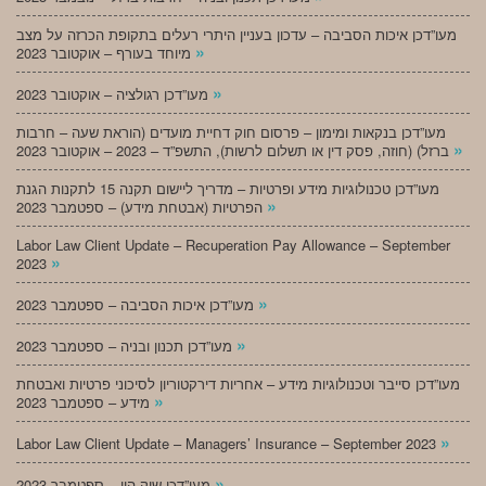
מעו”דכן איכות הסביבה – עדכון בעניין היתרי רעלים בתקופת הכרזה על מצב
»
מיוחד בעורף – אוקטובר 2023
»
מעו”דכן רגולציה – אוקטובר 2023
מעו”דכן בנקאות ומימון – פרסום חוק דחיית מועדים (הוראת שעה – חרבות
»
ברזל) (חוזה, פסק דין או תשלום לרשות), התשפ”ד – 2023 – אוקטובר 2023
מעו”דכן טכנולוגיות מידע ופרטיות – מדריך ליישום תקנה 15 לתקנות הגנת
»
הפרטיות (אבטחת מידע) – ספטמבר 2023
Labor Law Client Update – Recuperation Pay Allowance – September
»
2023
»
מעו”דכן איכות הסביבה – ספטמבר 2023
»
מעו”דכן תכנון ובניה – ספטמבר 2023
מעו”דכן סייבר וטכנולוגיות מידע – אחריות דירקטוריון לסיכוני פרטיות ואבטחת
»
מידע – ספטמבר 2023
»
Labor Law Client Update – Managers’ Insurance – September 2023
»
מעו”דכן שוק הון – ספטמבר 2023