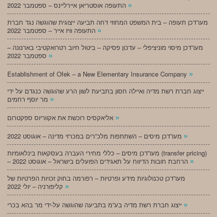
»
התעופה אוסטריאן איירליינס – ספטמבר 2022
מעו”דכן תעופה – בית המשפט המחוזי דחה תביעה ייצוגית שהוגשה נגד חברת
»
התעופה וויז אייר – ספטמבר 2022
מעו”דכן מיסוי מוניציפלי – עדכון פסיקה – ביטול חיוב רטרואקטיבי בארנונה –
»
ספטמבר 2022
»
Establishment of Ofek – a New Elementary Insurance Company
ייצוג חברת רשת מדיה ואיילה חסון בתביעת לשון הרע שהוגשה כנגדם על ידי
»
מר יוסף רחמים
»
אליאקסיס רוכשת את אקווריוס ספקטרום
»
מעו”דכן מיסים – השתתפות מלכ”רים במכרזי מדינה – אוגוסט 2022
מעו”דכן מיסים – כללי מחירי העברה בעסקאות בינלאומיות (transfer pricing)
»
– הרחבת חובות הדיווח על תאגידים הפועלים בישראל – אוגוסט 2022
מעו”דכן טכנולוגיות מידע ופרטיות – רפורמה בחוק זכויות הפרטיות של
»
קליפורניה – יולי 2022
»
ייצוג חברת רשת מדיה בע”מ בתביעה שהוגשה על-ידי מר בהא בכרי