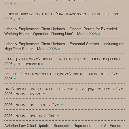
»
2026
מעו”דכן דיני עבודה – מבצע ‘שאגת הארי’ – היתר העסקה בשעות נוספות –
»
מרץ 2026
Labor & Employment Client Updates – General Permit for Extended
»
Working Hours – Operation ‘Roaring Lion’ – March 2026
Labor & Employment Client Updates – Essential Sectors – including the
»
High-Tech Sector – March 2026
מעו”דכן דיני עבודה – מבצע ‘שאגת הארי’ – הנחיות למעסיקים בענף הבניה
»
והשיפוצים – מרץ 2026
מעו”דכן יחסי עבודה – הנחיות למעסיקים – מבצע “שאגת הארי” – פברואר
»
2026
מעו”דכן מיסוי מקרקעין – עדכון פסיקה – חיוב במס בגין העברת זכויות לרשות
»
מקומית – פברואר 2026
»
מעו”דכן תכנון ובניה – פברואר 2026
»
מעו”דכן ליטיגציה – פברואר 2026
Aviation Law Client Update – Successful Representation of Air France