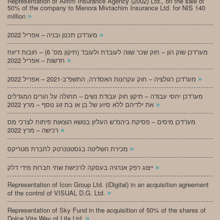
Representation of Alifim Insurance Agency (2002) Ltd., on the sale of
50% of the company to Menora Mivtachim Insurance Ltd. for NIS 140
»
million
»
מעו”דכן תכנון ובניה – אפריל 2022
מעו”דכן שוק הון – חוק שכר שווה לעובדת ולעובד (תיקון מס’ 6) – חובות דיווח
»
חדשות – אפריל 2022
»
מעו”דכן רגולציה – חוק עקרונות האסדרה, התשפ”ב-2021 – אפריל 2022
מעו”דכן יחסי עבודה – תיקון חוק עבודת נשים – תחולה על הורים המגדלים
»
את ילדיהם ללא סיוע של בן או בת זוג נוסף – מרץ 2022
מעו”דכן מיסים – פסיקת ביהמ”ש העליון בנושא הוצאות פיתוח לצרכי מס
»
רכישה – מרץ 2022
»
מכירת השליטה בגסטטנרטק לחברת מטריקס
»
ייצוג רפק אנרגיה בעסקה לרכישת שתי חברות מידי דלק
Representation of Icon Group Ltd. (iDigital) in an acquisition agreement
»
of the control of VISUAL D.G. Ltd.
Representation of Sky Fund in the acquisition of 50% of the shares of
»
Dolce Vita Way of Life Ltd.