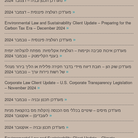
מעו”דכן תכנון ובניה – דצמבר 2024
»
מעו”דכן רגולציה פיננסית – דצמבר 2024
Environmental Law and Sustainability Client Update – Preparing for the
»
Carbon Tax Era – December 2024
»
מעו”דכן רגולציה פיננסית – נובמבר 2024
מעו”דכן איכות סביבה וקיימות – רגולציות אקלימיות: מפתח להצלחה יזמית
»
בענף הקליימטק – נובמבר 2024
מעו”דכן שוק הון – חובת דיווח מיידי בדבר חקירה פלילית או הליך בירור מנהלי
»
של רשות ניירות ערך – נובמבר 2024
Corporate Law Client Update – U.S. Corporate Transparency Legislation
»
– November 2024
»
מעו”דכן תכנון ובניה – נובמבר 2024
מעו”דכן מיסים – שינויים בכללי מס הכנסה (הקלות מס בהקצאת מניות
»
לעובדים) – אוקטובר 2024
»
מעו”דכן תכנון ובניה – אוקטובר 2024
Environmental Law and Sustainability Client Update – Climate