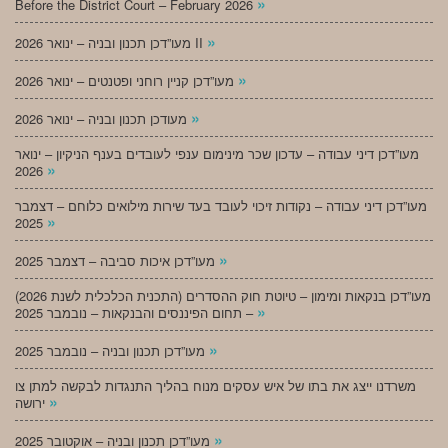
»
Before the District Court – February 2026
»
מעו”דכן תכנון ובניה – ינואר 2026 II
»
מעו”דכן קניין רוחני ופטנטים – ינואר 2026
»
מעודכן תכנון ובניה – ינואר 2026
מעו”דכן דיני עבודה – עדכון שכר מינימום ענפי לעובדים בענף הניקיון – ינואר
»
2026
מעו”דכן דיני עבודה – נקודות זיכוי לעובד בעד שירות מילואים כלוחם – דצמבר
»
2025
»
מעו”דכן איכות סביבה – דצמבר 2025
מעו”דכן בנקאות ומימון – טיוטת חוק ההסדרים (התכנית הכלכלית לשנת 2026)
»
– תחום הפיננסים והבנקאות – נובמבר 2025
»
מעו”דכן תכנון ובניה – נובמבר 2025
משרדנו ייצג את בתו של איש עסקים מנוח בהליך התנגדות לבקשה למתן צו
»
ירושה
»
מעו”דכן תכנון ובניה – אוקטובר 2025