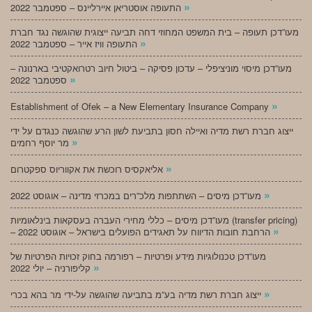
»
התעופה אוסטריאן איירליינס – ספטמבר 2022
מעו”דכן תעופה – בית המשפט המחוזי דחה תביעה ייצוגית שהוגשה נגד חברת
»
התעופה וויז אייר – ספטמבר 2022
מעו”דכן מיסוי מוניציפלי – עדכון פסיקה – ביטול חיוב רטרואקטיבי בארנונה –
»
ספטמבר 2022
»
Establishment of Ofek – a New Elementary Insurance Company
ייצוג חברת רשת מדיה ואיילה חסון בתביעת לשון הרע שהוגשה כנגדם על ידי
»
מר יוסף רחמים
»
אליאקסיס רוכשת את אקווריוס ספקטרום
»
מעו”דכן מיסים – השתתפות מלכ”רים במכרזי מדינה – אוגוסט 2022
מעו”דכן מיסים – כללי מחירי העברה בעסקאות בינלאומיות (transfer pricing)
»
– הרחבת חובות הדיווח על תאגידים הפועלים בישראל – אוגוסט 2022
מעו”דכן טכנולוגיות מידע ופרטיות – רפורמה בחוק זכויות הפרטיות של
»
קליפורניה – יולי 2022
»
ייצוג חברת רשת מדיה בע”מ בתביעה שהוגשה על-ידי מר בהא בכרי