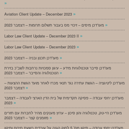
»
»
Aviation Client Update – December 2023
»
מעו”דכן מיסים – זיכויי מס בעבור תשלום תרומות – דצמבר 2023
»
Labor Law Client Update – December 2023 II
»
Labor Law Client Update – December 2023
»
מעו”דכן תכנון ובניה – דצמבר 2023
מעו”דכן סייבר וטכנולוגיות מידע – עיגון סמכויות נרחבות לשב”כ בזירת
»
הטכנולוגיה והסייבר – דצמבר 2023
מעו”דכן ליטיגציה – הגשת עתירה נגד תנאי מכרז לאחר מועד הגשת ההצעות –
»
דצמבר 2023
מעו”דכן יחסי עבודה – פסיקה תקדימית של בית הדין הארצי לעבודה – דצמבר
»
2023
מעו”דכן היי-טק, טכנולוגיה והון סיכון – ערוץ מענקים מהיר לחברות עם תזרים
»
מזומנים קצר – דצמבר 2023
מעו”דכן יחסי עבודה – תיקון מס’ 5 לחוק הגנה על עובדים בשעת חירום ותיקון