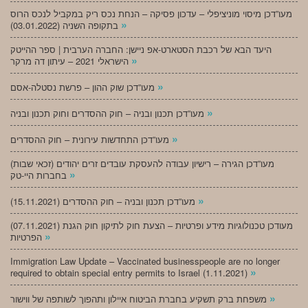
מעו”דכן מיסוי מוניציפלי – עדכון פסיקה – הנחת נכס ריק במקביל לנכס הרוס
»
בתקופה השניה (03.01.2022)
היעד הבא של רכבת הסטארט-אפ ניישן: החברה הערבית | ספר ההייטק
»
הישראלי 2021 – עיתון דה מרקר
»
מעו”דכן שוק ההון – פרשת נסטלה-אסם
»
מעו”דכן תכנון ובניה – חוק ההסדרים וחוק תכנון ובניה
»
מעו”דכן התחדשות עירונית – חוק ההסדרים
מעו”דכן הגירה – רישיון עבודה להעסקת עובדים זרים יהודים (זכאי שבות)
»
בחברות היי-טק
»
מעו”דכן תכנון ובניה – חוק ההסדרים (15.11.2021)
(07.11.2021) מעודכן טכנולוגיות מידע ופרטיות – הצעת חוק לתיקון חוק הגנת
»
הפרטיות
Immigration Law Update – Vaccinated businesspeople are no longer
»
required to obtain special entry permits to Israel (1.11.2021)
»
משפחת ברק תשקיע בחברת הביטוח איילון ותהפוך לשותפה של ווישור