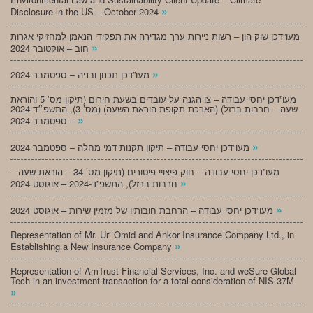
»
Disclosure in the US – October 2024
מעו”דכן שוק הון – רשות ניירות ערך מגדירה את תפקידי הנאמן למחזיקי אגרות
»
חוב – אוקטובר 2024
»
מעו”דכן תכנון ובניה – ספטמבר 2024
מעו”דכן יחסי עבודה – צו הגנה על עובדים בשעת חירום (תיקון מס’ 5 והוראת
שעה – חרבות ברזל) (הארכת תקופת הוראת השעה) (מס’ 3), התשפ״ד-2024
»
– ספטמבר 2024
»
מעו”דכן יחסי עבודה – תיקון תקנות דמי מחלה – ספטמבר 2024
מעו”דכן יחסי עבודה – חוק פיצויי פיטורים (תיקון מס’ 34 – הוראת שעה –
»
חרבות ברזל), התשפ”ד-2024 – אוגוסט 2024
»
מעו”דכן יחסי עבודה – הרחבת חובותיו של מזמין שירות – אוגוסט 2024
Representation of Mr. Uri Omid and Ankor Insurance Company Ltd., in
»
Establishing a New Insurance Company
Representation of AmTrust Financial Services, Inc. and weSure Global
Tech in an investment transaction for a total consideration of NIS 37M
»