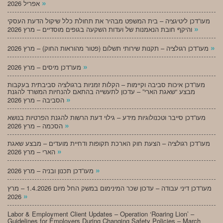
»
אפריל 2026
מעו”דכן ליטיגציה – בית המשפט מבהיר את תחולת כלל שיקול הדעת העסקי
»
והיקף חובת הנאמנות של ועדות השקעה בגופים מוסדיים – מרץ 2026
»
מעו”דכן רגולציה – תקנות שירותי תשלום (פטור מהוראות החוק) – מרץ 2026
»
מעו”דכן מיסים – מרץ 2026
מעו”דכן איכות סביבה וקיימות – הקלות זמניות ברגולציה סביבתית בעקבות
מבצע “שאגת הארי” – עדכון לתעשייה בהתאם להנחיות המשרד להגנת
»
הסביבה – מרץ 2026
מעו”דכן סייבר וטכנולוגיות מידע – גילוי דעת הרשות להגנת הפרטיות בנושא
»
הסכמה – מרץ 2026
מעו”דכן רגולציה – הצעת חוק הארכת תקופות ודחיית מועדים – מבצע שאגת
»
הארי – מרץ 2026
»
מעו”דכן תכנון ובניה – מרץ 2026
מעו”דכן דיני עבודה – עדכון שכר המינימום במשק החל מיום 1.4.2026 – מרץ
»
2026
Labor & Employment Client Updates – Operation ‘Roaring Lion’ –
Guidelines for Employers During Changing Safety Policies – March