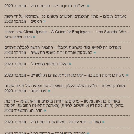
»
מעו”דכן תכנון ובניה – חרבות ברזל – נובמבר 2023
מעו”דכן מיסים – מתווי המענקים והפיצויים השונים כפי שפורסמו על ידי רשות
»
המסים – נובמבר 2023
Labor Law Client Update – A Guide for Employers – “Iron Swords” War –
»
November 2023
מעו”דכן רה-לוקיישן וניוד כישרונות גלובלי – הקצאה חדשה לקבלת היתרים
»
להעסקת עובדים זרים בענפי התעשייה – נובמבר 2023
»
מעו”דכן מיסוי מוניציפלי – נובמבר 2023
»
מעו”דכן איכות הסביבה – הארכת תוקף אישורים רגולטוריים – נובמבר 2023
מעו”דכן מיסים – דנ”א ביהמ”ש העליון בנושא רכישה עצמית של מניות שאינה
»
פרו-ראטה – נובמבר 2023
מעו”דכן בנקאות ומימון – פרסום צו דחיית מועדים (הוראת שעה – חרבות
ברזל) (חוזה, פסק דין או תשלום לרשות) (הארכת התקופה הקובעת ותקופת
»
הדחייה), התשפ”ד-2023
»
מעו”דכן יחסי עבודה – מלחמת חרבות ברזל – נובמבר 2023
»
מעו”דכן תכנון ובניה – חרבות ברזל – נובמבר 2023