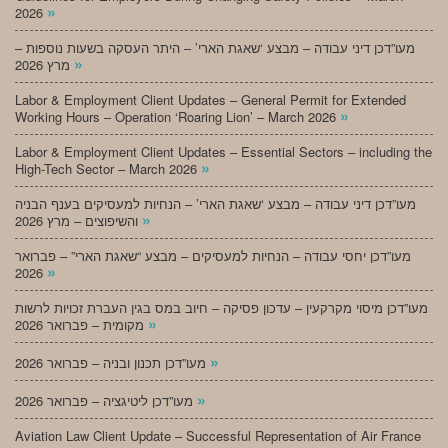
»
2026
מעו”דכן דיני עבודה – מבצע ‘שאגת הארי’ – היתר העסקה בשעות נוספות –
»
מרץ 2026
Labor & Employment Client Updates – General Permit for Extended
»
Working Hours – Operation ‘Roaring Lion’ – March 2026
Labor & Employment Client Updates – Essential Sectors – including the
»
High-Tech Sector – March 2026
מעו”דכן דיני עבודה – מבצע ‘שאגת הארי’ – הנחיות למעסיקים בענף הבניה
»
והשיפוצים – מרץ 2026
מעו”דכן יחסי עבודה – הנחיות למעסיקים – מבצע “שאגת הארי” – פברואר
»
2026
מעו”דכן מיסוי מקרקעין – עדכון פסיקה – חיוב במס בגין העברת זכויות לרשות
»
מקומית – פברואר 2026
»
מעו”דכן תכנון ובניה – פברואר 2026
»
מעו”דכן ליטיגציה – פברואר 2026
Aviation Law Client Update – Successful Representation of Air France