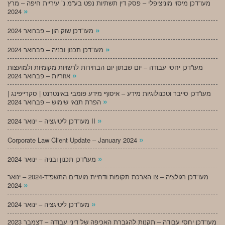
מעו”דכן מיסוי מוניציפלי – פסק דין תשתיות נפט בע”מ נ’ עיריית חיפה – מרץ
»
2024
»
מעו”דכן שוק הון – פברואר 2024
»
מעו”דכן תכנון ובניה – פברואר 2024
מעו”דכן יחסי עבודה – יום שבתון יום הבחירות לרשויות מקומיות ולמועצות
»
אזוריות – פברואר 2024
מעו”דכן סייבר וטכנולוגיות מידע – איסוף מידע פומבי באינטרנט | סקרייפינג |
»
הפרת תנאי שימוש – פברואר 2024
»
מעו”דכן ליטיגציה – ינואר 2024 II
»
Corporate Law Client Update – January 2024
»
מעו”דכן תכנון ובניה – ינואר 2024
מעו”דכן רגולציה – צו הארכת תקופות ודחיית מועדים התשפ”ד-2024 – ינואר
»
2024
»
מעו”דכן ליטיגציה – ינואר 2024
מעו”דכן יחסי עבודה – תקנות להגברת האכיפה של דיני עבודה – דצמבר 2023