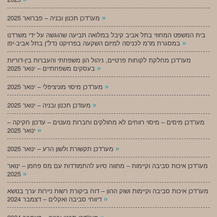
»
מעו”דכן תכנון ובניה – פברואר 2025
בית המשפט המחוזי בתל אביב קיבל במלואה תביעה שהוגשה על ידי משרדנו
»
במסגרת מו”מ לכניסה למיזם השקעה בפרויקט נדל”ן בתל אביב-יפו
מעו”דכן מחלקת לקוחות פרטיים, ניהול הון משפחתי והעברות בין-דוריות
»
בעסקים משפחתיים – ינואר 2025
»
מעו”דכן מיסוי מוניציפלי – ינואר 2025
»
מעודכן תכנון ובניה – ינואר 2025
מעו”דכן מיסים – מיסוי רווחים לא מחולקים וחברות מעטים – עדכון חקיקה –
»
ינואר 2025
»
מעו”דכן תקשורת ולשון הרע – ינואר 2025
מעו”דכן איכות סביבה וקיימות – מתווה סיוע להתמודדות עם מס פחמן – ינואר
»
2025
מעו”דכן איכות סביבה וקיימות ושוק ההון – דוח ביקורת רשות ניירות ערך בנושא
»
דיווחי סביבה ואקלים – דצמבר 2024
»