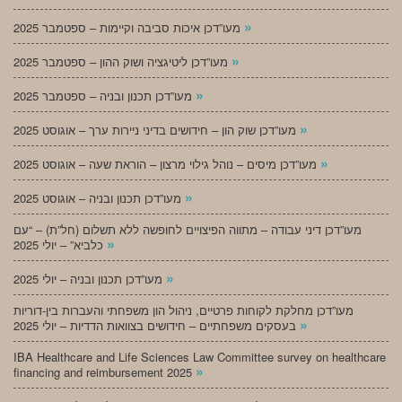
»
מעו”דכן איכות סביבה וקיימות – ספטמבר 2025
»
מעו”דכן ליטיגציה ושוק ההון – ספטמבר 2025
»
מעו”דכן תכנון ובניה – ספטמבר 2025
»
מעו”דכן שוק הון – חידושים בדיני ניירות ערך – אוגוסט 2025
»
מעו”דכן מיסים – נוהל גילוי מרצון – הוראת שעה – אוגוסט 2025
»
מעו”דכן תכנון ובניה – אוגוסט 2025
מעו”דכן דיני עבודה – מתווה הפיצויים לחופשה ללא תשלום (חל”ת) – “עם
»
כלביא” – יולי 2025
»
מעו”דכן תכנון ובניה – יולי 2025
מעו”דכן מחלקת לקוחות פרטיים, ניהול הון משפחתי והעברות בין-דוריות
»
בעסקים משפחתיים – חידושים בצוואות הדדיות – יולי 2025
IBA Healthcare and Life Sciences Law Committee survey on healthcare
»
financing and reimbursement 2025