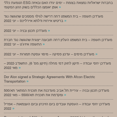
הטמעת כללי ESG בחברות ישראליות נמצאת בצומת – ימים יגידו האם ובאיזה
»
אופן יאומצו הכללים בשוק ההון המקומי
מעו”דכן תעופה – בית המשפט דחה דרישה לגילוי מסמכים שהוגשה נגד
»
בריטיש איירוויז ודלתא איירליינס – יוני 2022
»
מעו”דכן תכנון ובניה – יוני 2022
מעו”דכן תעופה – בית המשפט העליון דחה תובענה ייצוגית שהוגשה נגד חברת
»
התעופה איזיג’ט – יוני 2022
»
מעו”דכן מיסים – עדכון פסיקה – מיסוי עסקת תמורות – יוני 2022
מעו”דכן יחסי עבודה – תיקון לחוק דמי מחלה (תיקון מס’ 6), התשפ”ב-2022 –
»
מאי 2022
Dor Alon signed a Strategic Agreements With Afcon Electric
»
Transportation
מעו”דכן תכנון ובניה – עיריית תל אביב מעדכנת את תוכנית המתאר תא/500
»
ומקדמת את תוכנית תא/5500 – מאי 2022
מעו”דכן יחסי עבודה – העסקת עובדים ביום הזיכרון וביום העצמאות – אפריל
»
2022