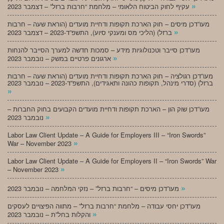
»
עקיף לחוק הביטוח הלאומי – מלחמת “חרבות ברזל” – דצמבר 2023
מעו”דכן מיסים – חוק הארכת תקופות ודחיית מועדים (הוראת שעה – חרבות
»
ברזל) (הליכי מס ומענקי סיוע), התשפ”ד-2023 – דצמבר 2023
מעו”דכן סייבר וטכנולוגיות מידע – סמכות חדשה למערך הסייבר להנחות
»
ארגונים פרטיים במשק – נובמבר 2023
מעו”דכן רגולציה – חוק הארכת תקופות ודחיית מועדים (הוראת שעה – חרבות
ברזל) (סדרי מינהל, תקופות כהונה ותאגידים), התשפ”ד-2023 – נובמבר 2023
»
מעו”דכן שוק הון – הארכת תקופות ודחיית מועדים הקבועים בחוק החברות –
»
נובמבר 2023
Labor Law Client Update – A Guide for Employers III – “Iron Swords”
»
War – November 2023
Labor Law Client Update – A Guide for Employers II – “Iron Swords” War
»
– November 2023
»
מעו”דכן מיסים – “חרבות ברזל” – נזקי המלחמה – נובמבר 2023
מעו”דכן יחסי עבודה – מלחמת “חרבות ברזל” – מתווה הפיצויים לעסקים
»
והקלות בחל”ת – נובמבר 2023