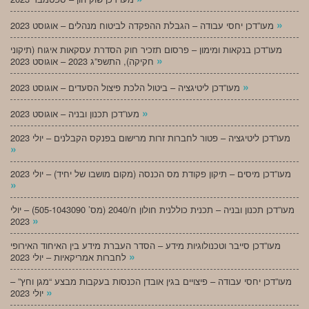
»
מעו”דכן יחסי עבודה – הגבלת ההפקדה לביטוח מנהלים – אוגוסט 2023
מעו”דכן בנקאות ומימון – פרסום תזכיר חוק הסדרת עסקאות איגוח (תיקוני
»
חקיקה), התשפ”ג 2023 – אוגוסט 2023
»
מעו”דכן ליטיגציה – ביטול הלכת פיצול הסעדים – אוגוסט 2023
»
מעו”דכן תכנון ובניה – אוגוסט 2023
מעו”דכן ליטיגציה – פטור לחברות זרות מרישום בפנקס הקבלנים – יולי 2023
»
מעו”דכן מיסים – תיקון פקודת מס הכנסה (מקום מושבו של יחיד) – יולי 2023
»
מעו”דכן תכנון ובניה – תכנית כוללנית חולון ח/2040 (מס’ 505-1043090) – יולי
»
2023
מעו”דכן סייבר וטכנולוגיות מידע – הסדר העברת מידע בין האיחוד האירופי
»
לחברות אמריקאיות – יולי 2023
מעו”דכן יחסי עבודה – פיצויים בגין אובדן הכנסות בעקבות מבצע “מגן וחץ” –
»
יולי 2023