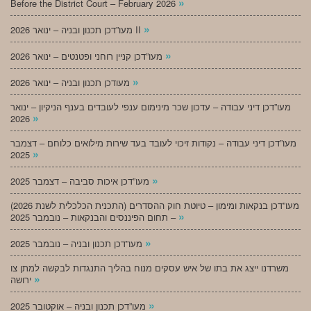
»
Before the District Court – February 2026
»
מעו”דכן תכנון ובניה – ינואר 2026 II
»
מעו”דכן קניין רוחני ופטנטים – ינואר 2026
»
מעודכן תכנון ובניה – ינואר 2026
מעו”דכן דיני עבודה – עדכון שכר מינימום ענפי לעובדים בענף הניקיון – ינואר
»
2026
מעו”דכן דיני עבודה – נקודות זיכוי לעובד בעד שירות מילואים כלוחם – דצמבר
»
2025
»
מעו”דכן איכות סביבה – דצמבר 2025
מעו”דכן בנקאות ומימון – טיוטת חוק ההסדרים (התכנית הכלכלית לשנת 2026)
»
– תחום הפיננסים והבנקאות – נובמבר 2025
»
מעו”דכן תכנון ובניה – נובמבר 2025
משרדנו ייצג את בתו של איש עסקים מנוח בהליך התנגדות לבקשה למתן צו
»
ירושה
»
מעו”דכן תכנון ובניה – אוקטובר 2025