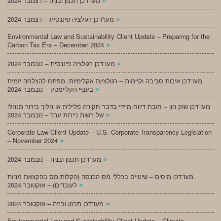
מעו”דכן תכנון ובניה – דצמבר 2024
»
מעו”דכן רגולציה פיננסית – דצמבר 2024
Environmental Law and Sustainability Client Update – Preparing for the
»
Carbon Tax Era – December 2024
»
מעו”דכן רגולציה פיננסית – נובמבר 2024
מעו”דכן איכות סביבה וקיימות – רגולציות אקלימיות: מפתח להצלחה יזמית
»
בענף הקליימטק – נובמבר 2024
מעו”דכן שוק הון – חובת דיווח מיידי בדבר חקירה פלילית או הליך בירור מנהלי
»
של רשות ניירות ערך – נובמבר 2024
Corporate Law Client Update – U.S. Corporate Transparency Legislation
»
– November 2024
»
מעו”דכן תכנון ובניה – נובמבר 2024
מעו”דכן מיסים – שינויים בכללי מס הכנסה (הקלות מס בהקצאת מניות
»
לעובדים) – אוקטובר 2024
»
מעו”דכן תכנון ובניה – אוקטובר 2024
Environmental Law and Sustainability Client Update – Climate