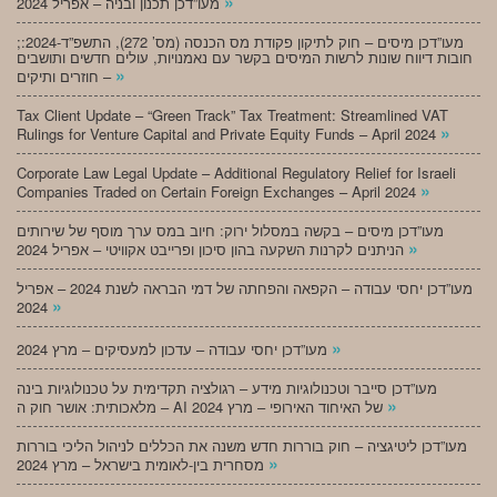
»
מעו”דכן תכנון ובניה – אפריל 2024
;מעו”דכן מיסים – חוק לתיקון פקודת מס הכנסה (מס’ 272), התשפ”ד-2024:
חובות דיווח שונות לרשות המיסים בקשר עם נאמנויות, עולים חדשים ותושבים
»
חוזרים ותיקים –
Tax Client Update – “Green Track” Tax Treatment: Streamlined VAT
»
Rulings for Venture Capital and Private Equity Funds – April 2024
Corporate Law Legal Update – Additional Regulatory Relief for Israeli
»
Companies Traded on Certain Foreign Exchanges – April 2024
מעו”דכן מיסים – בקשה במסלול ירוק: חיוב במס ערך מוסף של שירותים
»
הניתנים לקרנות השקעה בהון סיכון ופרייבט אקוויטי – אפריל 2024
מעו”דכן יחסי עבודה – הקפאה והפחתה של דמי הבראה לשנת 2024 – אפריל
»
2024
»
מעו”דכן יחסי עבודה – עדכון למעסיקים – מרץ 2024
מעו”דכן סייבר וטכנולוגיות מידע – רגולציה תקדימית על טכנולוגיות בינה
»
מלאכותית: אושר חוק ה – AI של האיחוד האירופי – מרץ 2024
מעו”דכן ליטיגציה – חוק בוררות חדש משנה את הכללים לניהול הליכי בוררות
»
מסחרית בין-לאומית בישראל – מרץ 2024