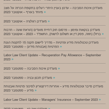
מעו”דכן איכות הסביבה – עדכון בעניין היתרי רעלים בתקופת הכרזה על מצב
»
מיוחד בעורף – אוקטובר 2023
»
מעו”דכן רגולציה – אוקטובר 2023
מעו”דכן בנקאות ומימון – פרסום חוק דחיית מועדים (הוראת שעה – חרבות
»
ברזל) (חוזה, פסק דין או תשלום לרשות), התשפ”ד – 2023 – אוקטובר 2023
מעו”דכן טכנולוגיות מידע ופרטיות – מדריך ליישום תקנה 15 לתקנות הגנת
»
הפרטיות (אבטחת מידע) – ספטמבר 2023
Labor Law Client Update – Recuperation Pay Allowance – September
»
2023
»
מעו”דכן איכות הסביבה – ספטמבר 2023
»
מעו”דכן תכנון ובניה – ספטמבר 2023
מעו”דכן סייבר וטכנולוגיות מידע – אחריות דירקטוריון לסיכוני פרטיות ואבטחת
»
מידע – ספטמבר 2023
»
Labor Law Client Update – Managers’ Insurance – September 2023
»
מעו”דכן שוק הון – ספטמבר 2023