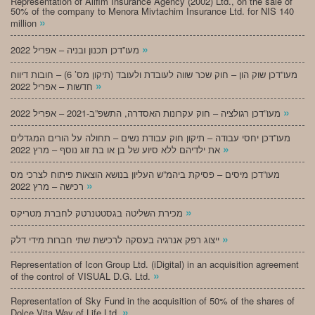
Representation of Alifim Insurance Agency (2002) Ltd., on the sale of
50% of the company to Menora Mivtachim Insurance Ltd. for NIS 140
»
million
»
מעו”דכן תכנון ובניה – אפריל 2022
מעו”דכן שוק הון – חוק שכר שווה לעובדת ולעובד (תיקון מס’ 6) – חובות דיווח
»
חדשות – אפריל 2022
»
מעו”דכן רגולציה – חוק עקרונות האסדרה, התשפ”ב-2021 – אפריל 2022
מעו”דכן יחסי עבודה – תיקון חוק עבודת נשים – תחולה על הורים המגדלים
»
את ילדיהם ללא סיוע של בן או בת זוג נוסף – מרץ 2022
מעו”דכן מיסים – פסיקת ביהמ”ש העליון בנושא הוצאות פיתוח לצרכי מס
»
רכישה – מרץ 2022
»
מכירת השליטה בגסטטנרטק לחברת מטריקס
»
ייצוג רפק אנרגיה בעסקה לרכישת שתי חברות מידי דלק
Representation of Icon Group Ltd. (iDigital) in an acquisition agreement
»
of the control of VISUAL D.G. Ltd.
Representation of Sky Fund in the acquisition of 50% of the shares of
»
Dolce Vita Way of Life Ltd.