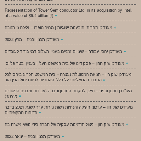
Representation of Tower Semiconductor Ltd. in its acquisition by Intel,
»
at a value of $5.4 billion (!)
»
מעו”דכן תחרות ותובענות ייצוגיות | מחיר מופרז – זליכה נ’ תנובה
»
מעו”דכן תכנון ובניה – מרץ 2022
»
מעו”דכן יחסי עבודה – שינויים זמניים בעניין תשלום דמי בידוד לעובדים
»
‘מעו”דכן שוק ההון – פסק דינו של בית המשפט העליון בעניין ‘בטר פלייס
מעו”דכן שוק הון – תנועת המטוטלת נעצרה – בית המשפט הכריע ביחס לכל
»
החברות הדואליות: על כללי האחריות לדיווח יחול הדין הזר
מעו”דכן תכנון ובניה – תיקון לתקנות התכנון והבניה (עבודות ומבנים הפטורים
»
מהיתר)
מעו”דכן שוק הון – עדכוני חקיקה והנחיות רשות ניירות ערך לשנת 2021 בדבר
»
הדוחות התקופתיים
»
מעו”דכן שוק הון – ניצול הזדמנות עסקית של חברה בידי נושא משרה בה
»
מעו”דכן תכנון ובניה – ינואר 2022