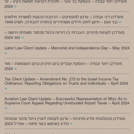
מעו”דכן יחסי עבודה – העסקת בני נוער – תזכורת לקראת חופשת הקיץ – יוני
»
2024
מעו”דכן דיני עבודה – עדכון למעסיקים – הרחבת ההגנות למשרתי מילואים
»
ובני זוגם – תיקון לחוק חיילים משוחררים (החזרה לעבודה), תש”ט-1949
מעו”דכן לקוחות פרטיים, העברות בין דוריות וניהול סכסוכי משפחה וירושה –
»
מאי 2024
Labor Law Client Update – Memorial and Independence Day – May 2024
»
מעו”דכן יחסי עבודה – העסקת עובדים ביום הזיכרון וביום העצמאות – מאי
»
2024
Tax Client Update – Amendment No. 272 to the Israel Income Tax
Ordinance: Reporting Obligations on Trusts and Individuals – April 2024
»
Aviation Law Client Update – Successful Representation of Wizz Air in
Supreme Court Appeal Regarding Unrefunded Airport Taxes – April 2024
»
מעו”דכן טכנולוגיות מידע ופרטיות – עדכון לקוחות לעניין ניהול סיכוני אבטחת
»
מידע בשימוש בקוד פתוח – אפריל 2024