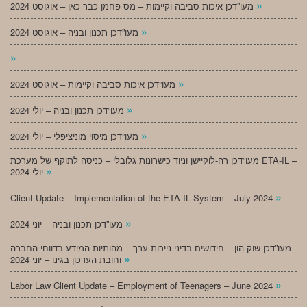
»
מעו”דכן איכות סביבה וקיימות – מס פחמן כבר כאן – אוגוסט 2024
»
מעו”דכן תכנון ובניה – אוגוסט 2024
»
»
מעו”דכן איכות סביבה וקיימות – אוגוסט 2024
»
מעו”דכן תכנון ובניה – יולי 2024
»
מעו”דכן מיסוי מוניציפלי – יולי 2024
מעו”דכן רה-לוקיישן וניוד כישרונות גלובלי – כניסה לתוקף של מערכת ETA-IL –
»
יולי 2024
»
Client Update – Implementation of the ETA-IL System – July 2024
»
מעו”דכן תכנון ובניה – יוני 2024
מעו”דכן שוק הון – חידושים בדיני ניירות ערך – מהותיות המידע בדווחי החברה
»
וחובת העדכון בגינו – יוני 2024
»
Labor Law Client Update – Employment of Teenagers – June 2024