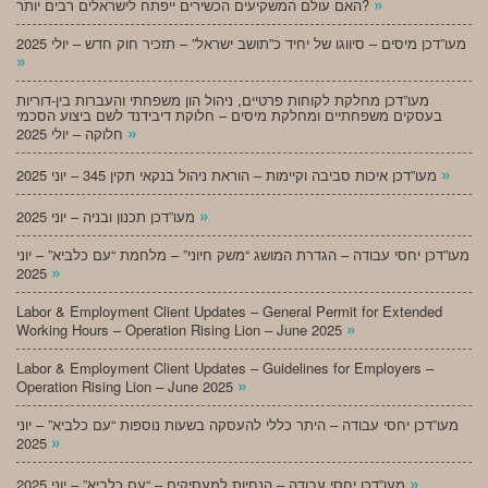
»
האם עולם המשקיעים הכשירים ייפתח לישראלים רבים יותר?
מעו”דכן מיסים – סיווגו של יחיד כ”תושב ישראל” – תזכיר חוק חדש – יולי 2025
»
מעו”דכן מחלקת לקוחות פרטיים, ניהול הון משפחתי והעברות בין-דוריות
בעסקים משפחתיים ומחלקת מיסים – חלוקת דיבידנד לשם ביצוע הסכמי
»
חלוקה – יולי 2025
»
מעו”דכן איכות סביבה וקיימות – הוראת ניהול בנקאי תקין 345 – יוני 2025
»
מעו”דכן תכנון ובניה – יוני 2025
מעו”דכן יחסי עבודה – הגדרת המושג “משק חיוני” – מלחמת “עם כלביא” – יוני
»
2025
Labor & Employment Client Updates – General Permit for Extended
»
Working Hours – Operation Rising Lion – June 2025
Labor & Employment Client Updates – Guidelines for Employers –
»
Operation Rising Lion – June 2025
מעו”דכן יחסי עבודה – היתר כללי להעסקה בשעות נוספות “עם כלביא” – יוני
»
2025
»
מעו”דכן יחסי עבודה – הנחיות למעסיקים – “עם כלביא” – יוני 2025