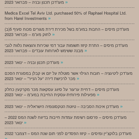
»
מעו”דכן תכנון ובניה – פברואר 2023
Medica Excel Tel Aviv Ltd. purchased 50% of Raphael Hospital Ltd.
»
from Harel Investments
מעו”דכן מיסים – החבות במע”מ בשל מכירת דירת מגורים מכוח סעיף 5(ב)
»
לחוק מע”מ – פברואר 2023
מעו”דכן מיסים – התרת קיזוז תשומות עבור דמי שכירות והוצאות נלוות לגבי
»
מבנה ששימש לארוחות עובדים – פברואר 2023
»
מעו”דכן תכנון ובניה – ינואר 2023
מעו”דכן ליטיגציה – חובות הגילוי אשר מוטלת על יזם או קבלן במסגרת הסכם
»
מכר לרכישת דירה “על הנייר” – ינואר 2023
מעו”דכן מיסים – דחיית ערעור על סיווג עסקאות מכר מקרקעין כחלק
»
מפעילות פירותית-עסקית החייבת במע”מ – ינואר 2023
»
מעו”דכן איכות הסביבה – טיוטת הטקסונומיה הישראלית – ינואר 2023
מעו”דכן מיסים – פרסום רשימת עמדות חייבות בדיווח לשנת המס 2022 –
»
ינואר 2023
מעו”דכן בלוקצ’יין ומיסים – קיזוז הפסדים לפני תום שנת המס – דצמבר 2022
»