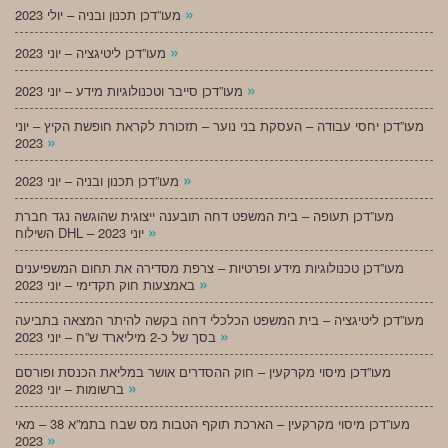
»
מעו”דכן תכנון ובניה – יולי 2023
»
מעו”דכן ליטיגציה – יוני 2023
»
מעו”דכן סייבר וטכנולוגיות מידע – יוני 2023
מעו”דכן יחסי עבודה – העסקת בני נוער – תזכורת לקראת חופשת הקיץ – יוני
»
2023
»
מעו”דכן תכנון ובניה – יוני 2023
מעו”דכן תעופה – בית המשפט דחה תובענה ייצוגית שהוגשה נגד חברת
»
השילוח DHL – יוני 2023
מעו”דכן טכנולוגיות מידע ופרטיות – צרפת מסדירה את תחום המשפיענים
»
באמצעות חוק תקדימי – יוני 2023
מעו”דכן ליטיגציה – בית המשפט הכלכלי דחה בקשה להיתר המצאה בתביעה
»
בסך של כ-2 מיליארד ש”ח – יוני 2023
מעו”דכן מיסוי מקרקעין – חוק ההסדרים אושר במליאת הכנסת ופורסם
»
ברשומות – יוני 2023
מעו”דכן מיסוי מקרקעין – הארכת תוקף הטבות מס שבח בתמ”א 38 – מאי
»
2023