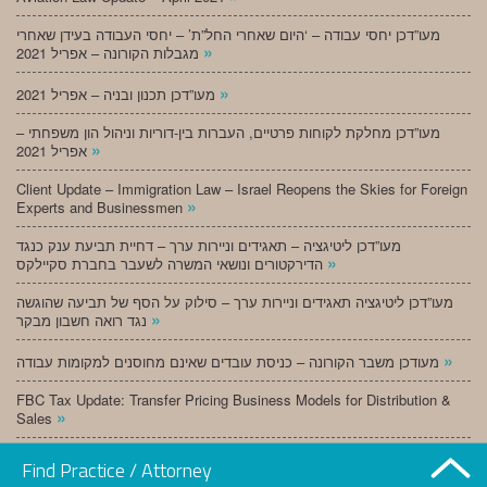
מעו”דכן יחסי עבודה – ‘היום שאחרי החל”ת’ – יחסי העבודה בעידן שאחרי
»
מגבלות הקורונה – אפריל 2021
»
מעו”דכן תכנון ובניה – אפריל 2021
מעו”דכן מחלקת לקוחות פרטיים, העברות בין-דוריות וניהול הון משפחתי –
»
אפריל 2021
Client Update – Immigration Law – Israel Reopens the Skies for Foreign
»
Experts and Businessmen
מעו”דכן ליטיגציה – תאגידים וניירות ערך – דחיית תביעת ענק כנגד
»
הדירקטורים ונושאי המשרה לשעבר בחברת סקיילקס
מעו”דכן ליטיגציה תאגידים וניירות ערך – סילוק על הסף של תביעה שהוגשה
»
נגד רואה חשבון מבקר
»
מעודכן משבר הקורונה – כניסת עובדים שאינם מחוסנים למקומות עבודה
FBC Tax Update: Transfer Pricing Business Models for Distribution &
»
Sales
»
מעו”דכן תכנון ובניה – מרץ 2021
Find Practice / Attorney