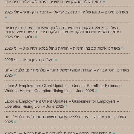
»
האם עולם המשקיעים הכשירים ייפתח לישראלים רבים יותר?
מעו”דכן מיסים – סיווגו של יחיד כ”תושב ישראל” – תזכיר חוק חדש – יולי 2025
»
מעו”דכן מחלקת לקוחות פרטיים, ניהול הון משפחתי והעברות בין-דוריות
בעסקים משפחתיים ומחלקת מיסים – חלוקת דיבידנד לשם ביצוע הסכמי
»
חלוקה – יולי 2025
»
מעו”דכן איכות סביבה וקיימות – הוראת ניהול בנקאי תקין 345 – יוני 2025
»
מעו”דכן תכנון ובניה – יוני 2025
מעו”דכן יחסי עבודה – הגדרת המושג “משק חיוני” – מלחמת “עם כלביא” – יוני
»
2025
Labor & Employment Client Updates – General Permit for Extended
»
Working Hours – Operation Rising Lion – June 2025
Labor & Employment Client Updates – Guidelines for Employers –
»
Operation Rising Lion – June 2025
מעו”דכן יחסי עבודה – היתר כללי להעסקה בשעות נוספות “עם כלביא” – יוני
»
2025
»
מעו”דכן יחסי עבודה – הנחיות למעסיקים – “עם כלביא” – יוני 2025