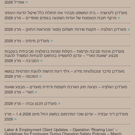
»
אפריל 2026
מעו”דכן ליטיגציה – בית המשפט מבהיר את תחולת כלל שיקול הדעת העסקי
»
והיקף חובת הנאמנות של ועדות השקעה בגופים מוסדיים – מרץ 2026
»
מעו”דכן רגולציה – תקנות שירותי תשלום (פטור מהוראות החוק) – מרץ 2026
»
מעו”דכן מיסים – מרץ 2026
מעו”דכן איכות סביבה וקיימות – הקלות זמניות ברגולציה סביבתית בעקבות
מבצע “שאגת הארי” – עדכון לתעשייה בהתאם להנחיות המשרד להגנת
»
הסביבה – מרץ 2026
מעו”דכן סייבר וטכנולוגיות מידע – גילוי דעת הרשות להגנת הפרטיות בנושא
»
הסכמה – מרץ 2026
מעו”דכן רגולציה – הצעת חוק הארכת תקופות ודחיית מועדים – מבצע שאגת
»
הארי – מרץ 2026
»
מעו”דכן תכנון ובניה – מרץ 2026
מעו”דכן דיני עבודה – עדכון שכר המינימום במשק החל מיום 1.4.2026 – מרץ
»
2026
Labor & Employment Client Updates – Operation ‘Roaring Lion’ –
Guidelines for Employers During Changing Safety Policies – March