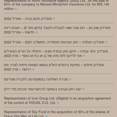
Representation of Alifim Insurance Agency (2002) Ltd., on the sale of
50% of the company to Menora Mivtachim Insurance Ltd. for NIS 140
»
million
»
מעו”דכן תכנון ובניה – אפריל 2022
מעו”דכן שוק הון – חוק שכר שווה לעובדת ולעובד (תיקון מס’ 6) – חובות דיווח
»
חדשות – אפריל 2022
»
מעו”דכן רגולציה – חוק עקרונות האסדרה, התשפ”ב-2021 – אפריל 2022
מעו”דכן יחסי עבודה – תיקון חוק עבודת נשים – תחולה על הורים המגדלים
»
את ילדיהם ללא סיוע של בן או בת זוג נוסף – מרץ 2022
מעו”דכן מיסים – פסיקת ביהמ”ש העליון בנושא הוצאות פיתוח לצרכי מס
»
רכישה – מרץ 2022
»
מכירת השליטה בגסטטנרטק לחברת מטריקס
»
ייצוג רפק אנרגיה בעסקה לרכישת שתי חברות מידי דלק
Representation of Icon Group Ltd. (iDigital) in an acquisition agreement
»
of the control of VISUAL D.G. Ltd.
Representation of Sky Fund in the acquisition of 50% of the shares of
»
Dolce Vita Way of Life Ltd.