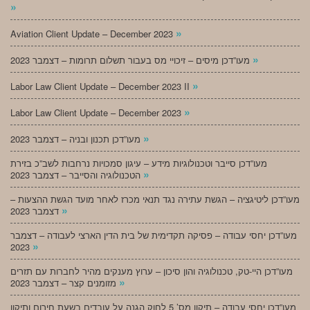
»
»
Aviation Client Update – December 2023
»
מעו”דכן מיסים – זיכויי מס בעבור תשלום תרומות – דצמבר 2023
»
Labor Law Client Update – December 2023 II
»
Labor Law Client Update – December 2023
»
מעו”דכן תכנון ובניה – דצמבר 2023
מעו”דכן סייבר וטכנולוגיות מידע – עיגון סמכויות נרחבות לשב”כ בזירת
»
הטכנולוגיה והסייבר – דצמבר 2023
מעו”דכן ליטיגציה – הגשת עתירה נגד תנאי מכרז לאחר מועד הגשת ההצעות –
»
דצמבר 2023
מעו”דכן יחסי עבודה – פסיקה תקדימית של בית הדין הארצי לעבודה – דצמבר
»
2023
מעו”דכן היי-טק, טכנולוגיה והון סיכון – ערוץ מענקים מהיר לחברות עם תזרים
»
מזומנים קצר – דצמבר 2023
מעו”דכן יחסי עבודה – תיקון מס’ 5 לחוק הגנה על עובדים בשעת חירום ותיקון