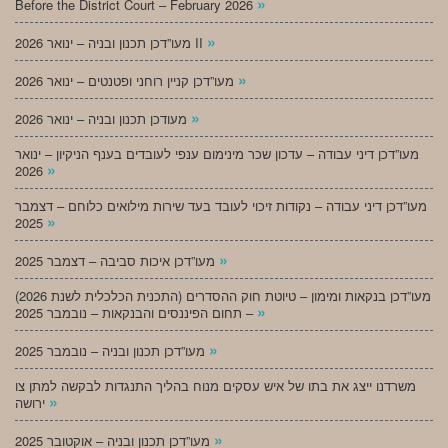
»
Before the District Court – February 2026
»
מעו”דכן תכנון ובניה – ינואר 2026 II
»
מעו”דכן קניין רוחני ופטנטים – ינואר 2026
»
מעודכן תכנון ובניה – ינואר 2026
מעו”דכן דיני עבודה – עדכון שכר מינימום ענפי לעובדים בענף הניקיון – ינואר
»
2026
מעו”דכן דיני עבודה – נקודות זיכוי לעובד בעד שירות מילואים כלוחם – דצמבר
»
2025
»
מעו”דכן איכות סביבה – דצמבר 2025
מעו”דכן בנקאות ומימון – טיוטת חוק ההסדרים (התכנית הכלכלית לשנת 2026)
»
– תחום הפיננסים והבנקאות – נובמבר 2025
»
מעו”דכן תכנון ובניה – נובמבר 2025
משרדנו ייצג את בתו של איש עסקים מנוח בהליך התנגדות לבקשה למתן צו
»
ירושה
»
מעו”דכן תכנון ובניה – אוקטובר 2025