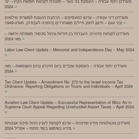
מעו”דכן יחסי עבודה – העסקת בני נוער – תזכורת לקראת חופשת הקיץ – יוני
»
2024
מעו”דכן דיני עבודה – עדכון למעסיקים – הרחבת ההגנות למשרתי מילואים
»
ובני זוגם – תיקון לחוק חיילים משוחררים (החזרה לעבודה), תש”ט-1949
מעו”דכן לקוחות פרטיים, העברות בין דוריות וניהול סכסוכי משפחה וירושה –
»
מאי 2024
Labor Law Client Update – Memorial and Independence Day – May 2024
»
מעו”דכן יחסי עבודה – העסקת עובדים ביום הזיכרון וביום העצמאות – מאי
»
2024
Tax Client Update – Amendment No. 272 to the Israel Income Tax
Ordinance: Reporting Obligations on Trusts and Individuals – April 2024
»
Aviation Law Client Update – Successful Representation of Wizz Air in
Supreme Court Appeal Regarding Unrefunded Airport Taxes – April 2024
»
מעו”דכן טכנולוגיות מידע ופרטיות – עדכון לקוחות לעניין ניהול סיכוני אבטחת
»
מידע בשימוש בקוד פתוח – אפריל 2024