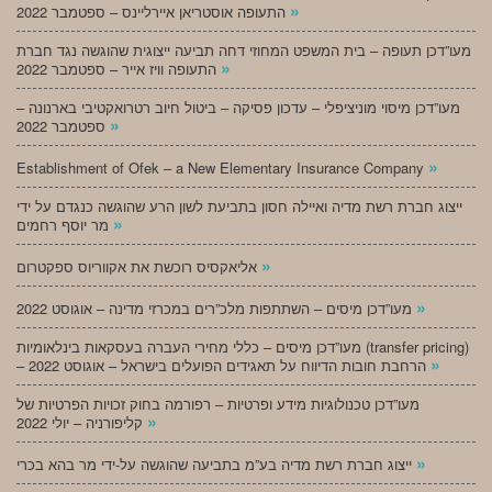
»
התעופה אוסטריאן איירליינס – ספטמבר 2022
מעו”דכן תעופה – בית המשפט המחוזי דחה תביעה ייצוגית שהוגשה נגד חברת
»
התעופה וויז אייר – ספטמבר 2022
מעו”דכן מיסוי מוניציפלי – עדכון פסיקה – ביטול חיוב רטרואקטיבי בארנונה –
»
ספטמבר 2022
»
Establishment of Ofek – a New Elementary Insurance Company
ייצוג חברת רשת מדיה ואיילה חסון בתביעת לשון הרע שהוגשה כנגדם על ידי
»
מר יוסף רחמים
»
אליאקסיס רוכשת את אקווריוס ספקטרום
»
מעו”דכן מיסים – השתתפות מלכ”רים במכרזי מדינה – אוגוסט 2022
מעו”דכן מיסים – כללי מחירי העברה בעסקאות בינלאומיות (transfer pricing)
»
– הרחבת חובות הדיווח על תאגידים הפועלים בישראל – אוגוסט 2022
מעו”דכן טכנולוגיות מידע ופרטיות – רפורמה בחוק זכויות הפרטיות של
»
קליפורניה – יולי 2022
»
ייצוג חברת רשת מדיה בע”מ בתביעה שהוגשה על-ידי מר בהא בכרי