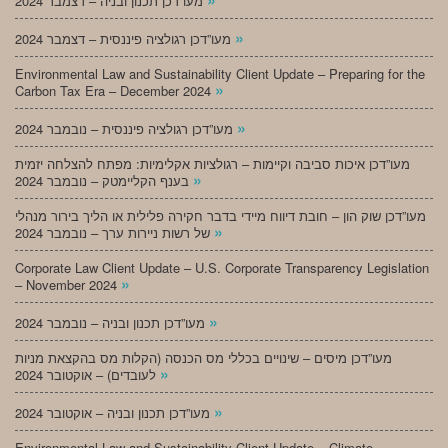
מעו”דכן תכנון ובניה – דצמבר 2024
»
מעו”דכן רגולציה פיננסית – דצמבר 2024
Environmental Law and Sustainability Client Update – Preparing for the
»
Carbon Tax Era – December 2024
»
מעו”דכן רגולציה פיננסית – נובמבר 2024
מעו”דכן איכות סביבה וקיימות – רגולציות אקלימיות: מפתח להצלחה יזמית
»
בענף הקליימטק – נובמבר 2024
מעו”דכן שוק הון – חובת דיווח מיידי בדבר חקירה פלילית או הליך בירור מנהלי
»
של רשות ניירות ערך – נובמבר 2024
Corporate Law Client Update – U.S. Corporate Transparency Legislation
»
– November 2024
»
מעו”דכן תכנון ובניה – נובמבר 2024
מעו”דכן מיסים – שינויים בכללי מס הכנסה (הקלות מס בהקצאת מניות
»
לעובדים) – אוקטובר 2024
»
מעו”דכן תכנון ובניה – אוקטובר 2024
Environmental Law and Sustainability Client Update – Climate