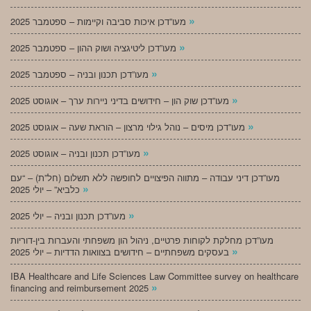
»
מעו”דכן איכות סביבה וקיימות – ספטמבר 2025
»
מעו”דכן ליטיגציה ושוק ההון – ספטמבר 2025
»
מעו”דכן תכנון ובניה – ספטמבר 2025
»
מעו”דכן שוק הון – חידושים בדיני ניירות ערך – אוגוסט 2025
»
מעו”דכן מיסים – נוהל גילוי מרצון – הוראת שעה – אוגוסט 2025
»
מעו”דכן תכנון ובניה – אוגוסט 2025
מעו”דכן דיני עבודה – מתווה הפיצויים לחופשה ללא תשלום (חל”ת) – “עם
»
כלביא” – יולי 2025
»
מעו”דכן תכנון ובניה – יולי 2025
מעו”דכן מחלקת לקוחות פרטיים, ניהול הון משפחתי והעברות בין-דוריות
»
בעסקים משפחתיים – חידושים בצוואות הדדיות – יולי 2025
IBA Healthcare and Life Sciences Law Committee survey on healthcare
»
financing and reimbursement 2025