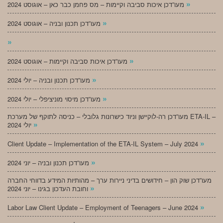
»
מעו”דכן איכות סביבה וקיימות – מס פחמן כבר כאן – אוגוסט 2024
»
מעו”דכן תכנון ובניה – אוגוסט 2024
»
»
מעו”דכן איכות סביבה וקיימות – אוגוסט 2024
»
מעו”דכן תכנון ובניה – יולי 2024
»
מעו”דכן מיסוי מוניציפלי – יולי 2024
מעו”דכן רה-לוקיישן וניוד כישרונות גלובלי – כניסה לתוקף של מערכת ETA-IL –
»
יולי 2024
»
Client Update – Implementation of the ETA-IL System – July 2024
»
מעו”דכן תכנון ובניה – יוני 2024
מעו”דכן שוק הון – חידושים בדיני ניירות ערך – מהותיות המידע בדווחי החברה
»
וחובת העדכון בגינו – יוני 2024
»
Labor Law Client Update – Employment of Teenagers – June 2024