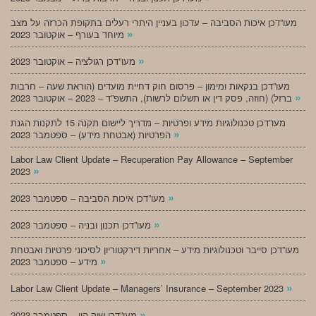
מעו”דכן איכות הסביבה – עדכון בעניין היתרי רעלים בתקופת הכרזה על מצב
»
מיוחד בעורף – אוקטובר 2023
»
מעו”דכן רגולציה – אוקטובר 2023
מעו”דכן בנקאות ומימון – פרסום חוק דחיית מועדים (הוראת שעה – חרבות
»
ברזל) (חוזה, פסק דין או תשלום לרשות), התשפ”ד – 2023 – אוקטובר 2023
מעו”דכן טכנולוגיות מידע ופרטיות – מדריך ליישום תקנה 15 לתקנות הגנת
»
הפרטיות (אבטחת מידע) – ספטמבר 2023
Labor Law Client Update – Recuperation Pay Allowance – September
»
2023
»
מעו”דכן איכות הסביבה – ספטמבר 2023
»
מעו”דכן תכנון ובניה – ספטמבר 2023
מעו”דכן סייבר וטכנולוגיות מידע – אחריות דירקטוריון לסיכוני פרטיות ואבטחת
»
מידע – ספטמבר 2023
»
Labor Law Client Update – Managers’ Insurance – September 2023
»
מעו”דכן שוק הון – ספטמבר 2023