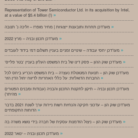
Representation of Tower Semiconductor Ltd. in its acquisition by Intel,
»
at a value of $5.4 billion (!)
»
מעו”דכן תחרות ותובענות ייצוגיות | מחיר מופרז – זליכה נ’ תנובה
»
מעו”דכן תכנון ובניה – מרץ 2022
»
מעו”דכן יחסי עבודה – שינויים זמניים בעניין תשלום דמי בידוד לעובדים
»
‘מעו”דכן שוק ההון – פסק דינו של בית המשפט העליון בעניין ‘בטר פלייס
מעו”דכן שוק הון – תנועת המטוטלת נעצרה – בית המשפט הכריע ביחס לכל
»
החברות הדואליות: על כללי האחריות לדיווח יחול הדין הזר
מעו”דכן תכנון ובניה – תיקון לתקנות התכנון והבניה (עבודות ומבנים הפטורים
»
מהיתר)
מעו”דכן שוק הון – עדכוני חקיקה והנחיות רשות ניירות ערך לשנת 2021 בדבר
»
הדוחות התקופתיים
»
מעו”דכן שוק הון – ניצול הזדמנות עסקית של חברה בידי נושא משרה בה
»
מעו”דכן תכנון ובניה – ינואר 2022