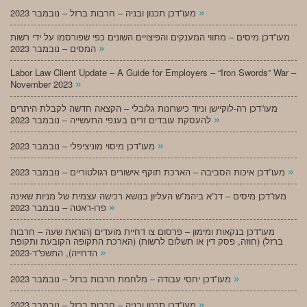
»
מעו”דכן תכנון ובניה – חרבות ברזל – נובמבר 2023
מעו”דכן מיסים – מתווי המענקים והפיצויים השונים כפי שפורסמו על ידי רשות
»
המסים – נובמבר 2023
Labor Law Client Update – A Guide for Employers – “Iron Swords” War –
»
November 2023
מעו”דכן רה-לוקיישן וניוד כישרונות גלובלי – הקצאה חדשה לקבלת היתרים
»
להעסקת עובדים זרים בענפי התעשייה – נובמבר 2023
»
מעו”דכן מיסוי מוניציפלי – נובמבר 2023
»
מעו”דכן איכות הסביבה – הארכת תוקף אישורים רגולטוריים – נובמבר 2023
מעו”דכן מיסים – דנ”א ביהמ”ש העליון בנושא רכישה עצמית של מניות שאינה
»
פרו-ראטה – נובמבר 2023
מעו”דכן בנקאות ומימון – פרסום צו דחיית מועדים (הוראת שעה – חרבות
ברזל) (חוזה, פסק דין או תשלום לרשות) (הארכת התקופה הקובעת ותקופת
»
הדחייה), התשפ”ד-2023
»
מעו”דכן יחסי עבודה – מלחמת חרבות ברזל – נובמבר 2023
»
מעו”דכן תכנון ובניה – חרבות ברזל – נובמבר 2023