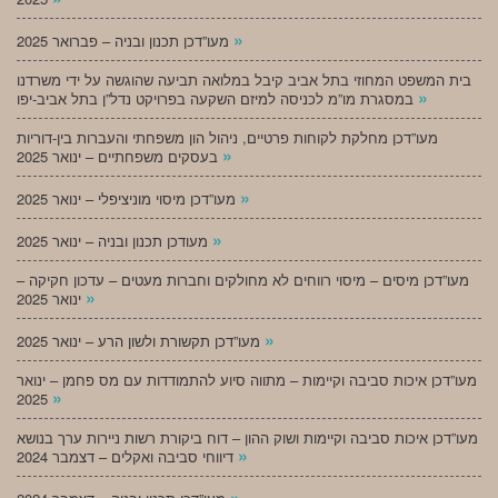
»
מעו”דכן תכנון ובניה – פברואר 2025
בית המשפט המחוזי בתל אביב קיבל במלואה תביעה שהוגשה על ידי משרדנו
»
במסגרת מו”מ לכניסה למיזם השקעה בפרויקט נדל”ן בתל אביב-יפו
מעו”דכן מחלקת לקוחות פרטיים, ניהול הון משפחתי והעברות בין-דוריות
»
בעסקים משפחתיים – ינואר 2025
»
מעו”דכן מיסוי מוניציפלי – ינואר 2025
»
מעודכן תכנון ובניה – ינואר 2025
מעו”דכן מיסים – מיסוי רווחים לא מחולקים וחברות מעטים – עדכון חקיקה –
»
ינואר 2025
»
מעו”דכן תקשורת ולשון הרע – ינואר 2025
מעו”דכן איכות סביבה וקיימות – מתווה סיוע להתמודדות עם מס פחמן – ינואר
»
2025
מעו”דכן איכות סביבה וקיימות ושוק ההון – דוח ביקורת רשות ניירות ערך בנושא
»
דיווחי סביבה ואקלים – דצמבר 2024
»