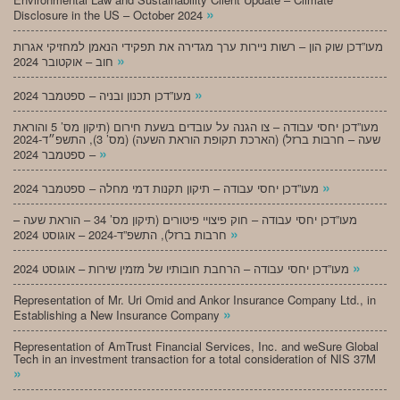
»
Disclosure in the US – October 2024
מעו”דכן שוק הון – רשות ניירות ערך מגדירה את תפקידי הנאמן למחזיקי אגרות
»
חוב – אוקטובר 2024
»
מעו”דכן תכנון ובניה – ספטמבר 2024
מעו”דכן יחסי עבודה – צו הגנה על עובדים בשעת חירום (תיקון מס’ 5 והוראת
שעה – חרבות ברזל) (הארכת תקופת הוראת השעה) (מס’ 3), התשפ״ד-2024
»
– ספטמבר 2024
»
מעו”דכן יחסי עבודה – תיקון תקנות דמי מחלה – ספטמבר 2024
מעו”דכן יחסי עבודה – חוק פיצויי פיטורים (תיקון מס’ 34 – הוראת שעה –
»
חרבות ברזל), התשפ”ד-2024 – אוגוסט 2024
»
מעו”דכן יחסי עבודה – הרחבת חובותיו של מזמין שירות – אוגוסט 2024
Representation of Mr. Uri Omid and Ankor Insurance Company Ltd., in
»
Establishing a New Insurance Company
Representation of AmTrust Financial Services, Inc. and weSure Global
Tech in an investment transaction for a total consideration of NIS 37M
»