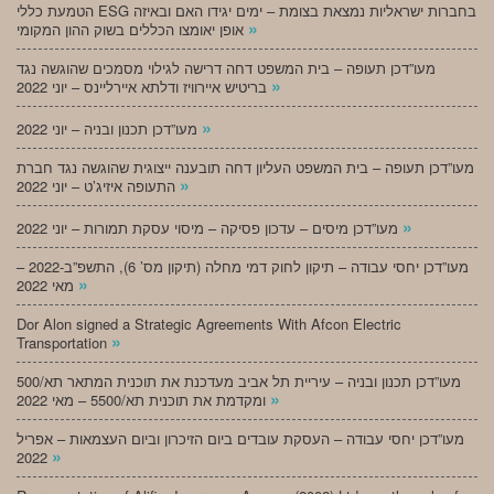
הטמעת כללי ESG בחברות ישראליות נמצאת בצומת – ימים יגידו האם ובאיזה
»
אופן יאומצו הכללים בשוק ההון המקומי
מעו”דכן תעופה – בית המשפט דחה דרישה לגילוי מסמכים שהוגשה נגד
»
בריטיש איירוויז ודלתא איירליינס – יוני 2022
»
מעו”דכן תכנון ובניה – יוני 2022
מעו”דכן תעופה – בית המשפט העליון דחה תובענה ייצוגית שהוגשה נגד חברת
»
התעופה איזיג’ט – יוני 2022
»
מעו”דכן מיסים – עדכון פסיקה – מיסוי עסקת תמורות – יוני 2022
מעו”דכן יחסי עבודה – תיקון לחוק דמי מחלה (תיקון מס’ 6), התשפ”ב-2022 –
»
מאי 2022
Dor Alon signed a Strategic Agreements With Afcon Electric
»
Transportation
מעו”דכן תכנון ובניה – עיריית תל אביב מעדכנת את תוכנית המתאר תא/500
»
ומקדמת את תוכנית תא/5500 – מאי 2022
מעו”דכן יחסי עבודה – העסקת עובדים ביום הזיכרון וביום העצמאות – אפריל
»
2022