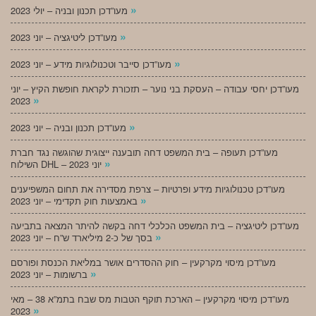
»
מעו”דכן תכנון ובניה – יולי 2023
»
מעו”דכן ליטיגציה – יוני 2023
»
מעו”דכן סייבר וטכנולוגיות מידע – יוני 2023
מעו”דכן יחסי עבודה – העסקת בני נוער – תזכורת לקראת חופשת הקיץ – יוני
»
2023
»
מעו”דכן תכנון ובניה – יוני 2023
מעו”דכן תעופה – בית המשפט דחה תובענה ייצוגית שהוגשה נגד חברת
»
השילוח DHL – יוני 2023
מעו”דכן טכנולוגיות מידע ופרטיות – צרפת מסדירה את תחום המשפיענים
»
באמצעות חוק תקדימי – יוני 2023
מעו”דכן ליטיגציה – בית המשפט הכלכלי דחה בקשה להיתר המצאה בתביעה
»
בסך של כ-2 מיליארד ש”ח – יוני 2023
מעו”דכן מיסוי מקרקעין – חוק ההסדרים אושר במליאת הכנסת ופורסם
»
ברשומות – יוני 2023
מעו”דכן מיסוי מקרקעין – הארכת תוקף הטבות מס שבח בתמ”א 38 – מאי
»
2023