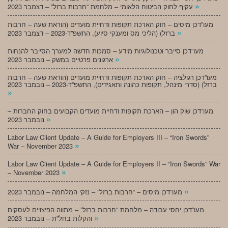
»
עקיף לחוק הביטוח הלאומי – מלחמת “חרבות ברזל” – דצמבר 2023
מעו”דכן מיסים – חוק הארכת תקופות ודחיית מועדים (הוראת שעה – חרבות
»
ברזל) (הליכי מס ומענקי סיוע), התשפ”ד-2023 – דצמבר 2023
מעו”דכן סייבר וטכנולוגיות מידע – סמכות חדשה למערך הסייבר להנחות
»
ארגונים פרטיים במשק – נובמבר 2023
מעו”דכן רגולציה – חוק הארכת תקופות ודחיית מועדים (הוראת שעה – חרבות
ברזל) (סדרי מינהל, תקופות כהונה ותאגידים), התשפ”ד-2023 – נובמבר 2023
»
מעו”דכן שוק הון – הארכת תקופות ודחיית מועדים הקבועים בחוק החברות –
»
נובמבר 2023
Labor Law Client Update – A Guide for Employers III – “Iron Swords”
»
War – November 2023
Labor Law Client Update – A Guide for Employers II – “Iron Swords” War
»
– November 2023
»
מעו”דכן מיסים – “חרבות ברזל” – נזקי המלחמה – נובמבר 2023
מעו”דכן יחסי עבודה – מלחמת “חרבות ברזל” – מתווה הפיצויים לעסקים
»
והקלות בחל”ת – נובמבר 2023