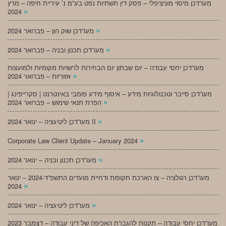
מעו”דכן מיסוי מוניציפלי – פסק דין תשתיות נפט בע”מ נ’ עיריית חיפה – מרץ
»
2024
»
מעו”דכן שוק הון – פברואר 2024
»
מעו”דכן תכנון ובניה – פברואר 2024
מעו”דכן יחסי עבודה – יום שבתון יום הבחירות לרשויות מקומיות ולמועצות
»
אזוריות – פברואר 2024
מעו”דכן סייבר וטכנולוגיות מידע – איסוף מידע פומבי באינטרנט | סקרייפינג |
»
הפרת תנאי שימוש – פברואר 2024
»
מעו”דכן ליטיגציה – ינואר 2024 II
»
Corporate Law Client Update – January 2024
»
מעו”דכן תכנון ובניה – ינואר 2024
מעו”דכן רגולציה – צו הארכת תקופות ודחיית מועדים התשפ”ד-2024 – ינואר
»
2024
»
מעו”דכן ליטיגציה – ינואר 2024
מעו”דכן יחסי עבודה – תקנות להגברת האכיפה של דיני עבודה – דצמבר 2023