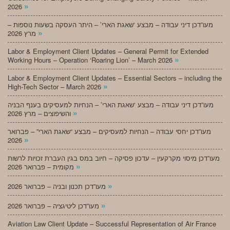
»
2026
מעו”דכן דיני עבודה – מבצע ‘שאגת הארי’ – היתר העסקה בשעות נוספות –
»
מרץ 2026
Labor & Employment Client Updates – General Permit for Extended
»
Working Hours – Operation ‘Roaring Lion’ – March 2026
Labor & Employment Client Updates – Essential Sectors – including the
»
High-Tech Sector – March 2026
מעו”דכן דיני עבודה – מבצע ‘שאגת הארי’ – הנחיות למעסיקים בענף הבניה
»
והשיפוצים – מרץ 2026
מעו”דכן יחסי עבודה – הנחיות למעסיקים – מבצע “שאגת הארי” – פברואר
»
2026
מעו”דכן מיסוי מקרקעין – עדכון פסיקה – חיוב במס בגין העברת זכויות לרשות
»
מקומית – פברואר 2026
»
מעו”דכן תכנון ובניה – פברואר 2026
»
מעו”דכן ליטיגציה – פברואר 2026
Aviation Law Client Update – Successful Representation of Air France