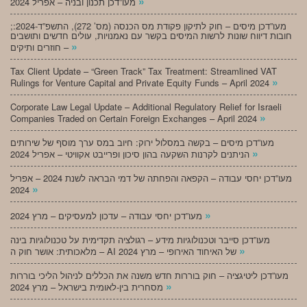
»
מעו”דכן תכנון ובניה – אפריל 2024
;מעו”דכן מיסים – חוק לתיקון פקודת מס הכנסה (מס’ 272), התשפ”ד-2024:
חובות דיווח שונות לרשות המיסים בקשר עם נאמנויות, עולים חדשים ותושבים
»
חוזרים ותיקים –
Tax Client Update – “Green Track” Tax Treatment: Streamlined VAT
»
Rulings for Venture Capital and Private Equity Funds – April 2024
Corporate Law Legal Update – Additional Regulatory Relief for Israeli
»
Companies Traded on Certain Foreign Exchanges – April 2024
מעו”דכן מיסים – בקשה במסלול ירוק: חיוב במס ערך מוסף של שירותים
»
הניתנים לקרנות השקעה בהון סיכון ופרייבט אקוויטי – אפריל 2024
מעו”דכן יחסי עבודה – הקפאה והפחתה של דמי הבראה לשנת 2024 – אפריל
»
2024
»
מעו”דכן יחסי עבודה – עדכון למעסיקים – מרץ 2024
מעו”דכן סייבר וטכנולוגיות מידע – רגולציה תקדימית על טכנולוגיות בינה
»
מלאכותית: אושר חוק ה – AI של האיחוד האירופי – מרץ 2024
מעו”דכן ליטיגציה – חוק בוררות חדש משנה את הכללים לניהול הליכי בוררות
»
מסחרית בין-לאומית בישראל – מרץ 2024