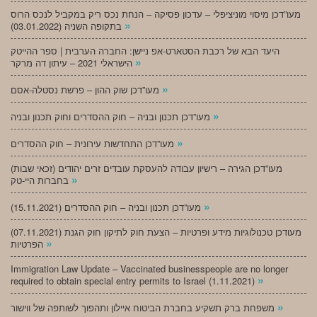
מעו”דכן מיסוי מוניציפלי – עדכון פסיקה – הנחת נכס ריק במקביל לנכס הרוס
»
בתקופה השניה (03.01.2022)
היעד הבא של רכבת הסטארט-אפ ניישן: החברה הערבית | ספר ההייטק
»
הישראלי 2021 – עיתון דה מרקר
»
מעו”דכן שוק ההון – פרשת נסטלה-אסם
»
מעו”דכן תכנון ובניה – חוק ההסדרים וחוק תכנון ובניה
»
מעו”דכן התחדשות עירונית – חוק ההסדרים
מעו”דכן הגירה – רישיון עבודה להעסקת עובדים זרים יהודים (זכאי שבות)
»
בחברות היי-טק
»
מעו”דכן תכנון ובניה – חוק ההסדרים (15.11.2021)
(07.11.2021) מעודכן טכנולוגיות מידע ופרטיות – הצעת חוק לתיקון חוק הגנת
»
הפרטיות
Immigration Law Update – Vaccinated businesspeople are no longer
»
required to obtain special entry permits to Israel (1.11.2021)
»
משפחת ברק תשקיע בחברת הביטוח איילון ותהפוך לשותפה של ווישור