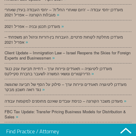
מעו”דכן יחסי עבודה – ‘היום שאחרי החל”ת’ – יחסי העבודה בעידן שאחרי
»
מגבלות הקורונה – אפריל 2021
»
מעו”דכן תכנון ובניה – אפריל 2021
מעו”דכן מחלקת לקוחות פרטיים, העברות בין-דוריות וניהול הון משפחתי –
»
אפריל 2021
Client Update – Immigration Law – Israel Reopens the Skies for Foreign
»
Experts and Businessmen
מעו”דכן ליטיגציה – תאגידים וניירות ערך – דחיית תביעת ענק כנגד
»
הדירקטורים ונושאי המשרה לשעבר בחברת סקיילקס
מעו”דכן ליטיגציה תאגידים וניירות ערך – סילוק על הסף של תביעה שהוגשה
»
נגד רואה חשבון מבקר
»
מעודכן משבר הקורונה – כניסת עובדים שאינם מחוסנים למקומות עבודה
FBC Tax Update: Transfer Pricing Business Models for Distribution &
»
Sales
»
מעו”דכן תכנון ובניה – מרץ 2021
Find Practice / Attorney