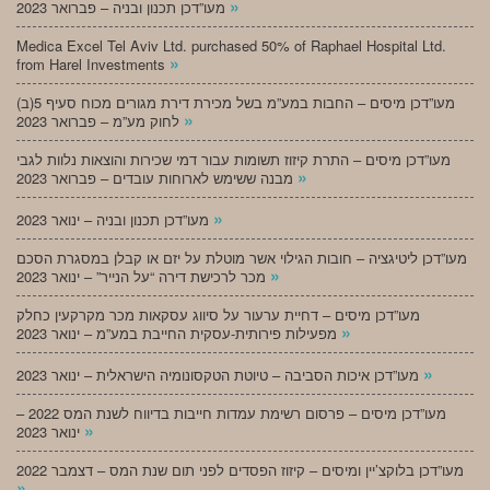
»
מעו”דכן תכנון ובניה – פברואר 2023
Medica Excel Tel Aviv Ltd. purchased 50% of Raphael Hospital Ltd.
»
from Harel Investments
מעו”דכן מיסים – החבות במע”מ בשל מכירת דירת מגורים מכוח סעיף 5(ב)
»
לחוק מע”מ – פברואר 2023
מעו”דכן מיסים – התרת קיזוז תשומות עבור דמי שכירות והוצאות נלוות לגבי
»
מבנה ששימש לארוחות עובדים – פברואר 2023
»
מעו”דכן תכנון ובניה – ינואר 2023
מעו”דכן ליטיגציה – חובות הגילוי אשר מוטלת על יזם או קבלן במסגרת הסכם
»
מכר לרכישת דירה “על הנייר” – ינואר 2023
מעו”דכן מיסים – דחיית ערעור על סיווג עסקאות מכר מקרקעין כחלק
»
מפעילות פירותית-עסקית החייבת במע”מ – ינואר 2023
»
מעו”דכן איכות הסביבה – טיוטת הטקסונומיה הישראלית – ינואר 2023
מעו”דכן מיסים – פרסום רשימת עמדות חייבות בדיווח לשנת המס 2022 –
»
ינואר 2023
מעו”דכן בלוקצ’יין ומיסים – קיזוז הפסדים לפני תום שנת המס – דצמבר 2022
»