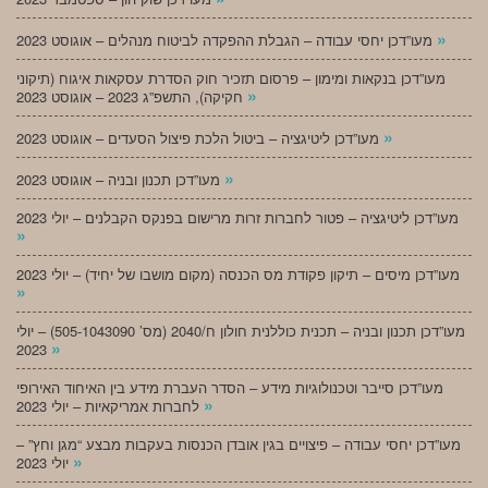
»
מעו”דכן יחסי עבודה – הגבלת ההפקדה לביטוח מנהלים – אוגוסט 2023
מעו”דכן בנקאות ומימון – פרסום תזכיר חוק הסדרת עסקאות איגוח (תיקוני
»
חקיקה), התשפ”ג 2023 – אוגוסט 2023
»
מעו”דכן ליטיגציה – ביטול הלכת פיצול הסעדים – אוגוסט 2023
»
מעו”דכן תכנון ובניה – אוגוסט 2023
מעו”דכן ליטיגציה – פטור לחברות זרות מרישום בפנקס הקבלנים – יולי 2023
»
מעו”דכן מיסים – תיקון פקודת מס הכנסה (מקום מושבו של יחיד) – יולי 2023
»
מעו”דכן תכנון ובניה – תכנית כוללנית חולון ח/2040 (מס’ 505-1043090) – יולי
»
2023
מעו”דכן סייבר וטכנולוגיות מידע – הסדר העברת מידע בין האיחוד האירופי
»
לחברות אמריקאיות – יולי 2023
מעו”דכן יחסי עבודה – פיצויים בגין אובדן הכנסות בעקבות מבצע “מגן וחץ” –
»
יולי 2023