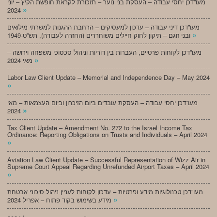
מעו”דכן יחסי עבודה – העסקת בני נוער – תזכורת לקראת חופשת הקיץ – יוני
»
2024
מעו”דכן דיני עבודה – עדכון למעסיקים – הרחבת ההגנות למשרתי מילואים
»
ובני זוגם – תיקון לחוק חיילים משוחררים (החזרה לעבודה), תש”ט-1949
מעו”דכן לקוחות פרטיים, העברות בין דוריות וניהול סכסוכי משפחה וירושה –
»
מאי 2024
Labor Law Client Update – Memorial and Independence Day – May 2024
»
מעו”דכן יחסי עבודה – העסקת עובדים ביום הזיכרון וביום העצמאות – מאי
»
2024
Tax Client Update – Amendment No. 272 to the Israel Income Tax
Ordinance: Reporting Obligations on Trusts and Individuals – April 2024
»
Aviation Law Client Update – Successful Representation of Wizz Air in
Supreme Court Appeal Regarding Unrefunded Airport Taxes – April 2024
»
מעו”דכן טכנולוגיות מידע ופרטיות – עדכון לקוחות לעניין ניהול סיכוני אבטחת
»
מידע בשימוש בקוד פתוח – אפריל 2024