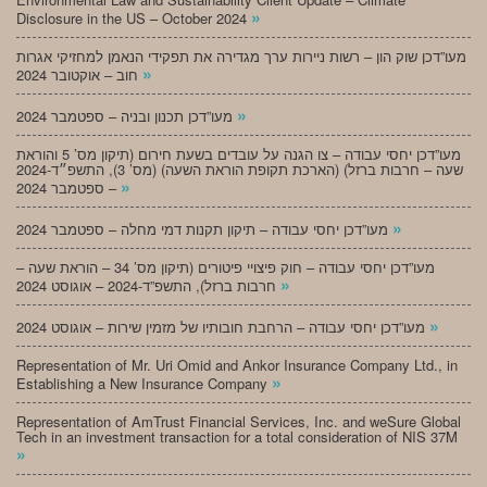
»
Disclosure in the US – October 2024
מעו”דכן שוק הון – רשות ניירות ערך מגדירה את תפקידי הנאמן למחזיקי אגרות
»
חוב – אוקטובר 2024
»
מעו”דכן תכנון ובניה – ספטמבר 2024
מעו”דכן יחסי עבודה – צו הגנה על עובדים בשעת חירום (תיקון מס’ 5 והוראת
שעה – חרבות ברזל) (הארכת תקופת הוראת השעה) (מס’ 3), התשפ״ד-2024
»
– ספטמבר 2024
»
מעו”דכן יחסי עבודה – תיקון תקנות דמי מחלה – ספטמבר 2024
מעו”דכן יחסי עבודה – חוק פיצויי פיטורים (תיקון מס’ 34 – הוראת שעה –
»
חרבות ברזל), התשפ”ד-2024 – אוגוסט 2024
»
מעו”דכן יחסי עבודה – הרחבת חובותיו של מזמין שירות – אוגוסט 2024
Representation of Mr. Uri Omid and Ankor Insurance Company Ltd., in
»
Establishing a New Insurance Company
Representation of AmTrust Financial Services, Inc. and weSure Global
Tech in an investment transaction for a total consideration of NIS 37M
»