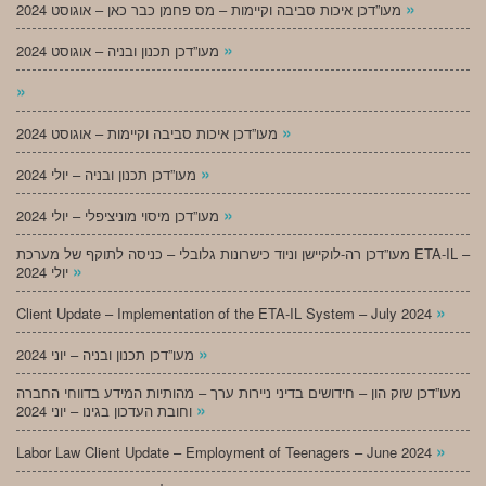
»
מעו”דכן איכות סביבה וקיימות – מס פחמן כבר כאן – אוגוסט 2024
»
מעו”דכן תכנון ובניה – אוגוסט 2024
»
»
מעו”דכן איכות סביבה וקיימות – אוגוסט 2024
»
מעו”דכן תכנון ובניה – יולי 2024
»
מעו”דכן מיסוי מוניציפלי – יולי 2024
מעו”דכן רה-לוקיישן וניוד כישרונות גלובלי – כניסה לתוקף של מערכת ETA-IL –
»
יולי 2024
»
Client Update – Implementation of the ETA-IL System – July 2024
»
מעו”דכן תכנון ובניה – יוני 2024
מעו”דכן שוק הון – חידושים בדיני ניירות ערך – מהותיות המידע בדווחי החברה
»
וחובת העדכון בגינו – יוני 2024
»
Labor Law Client Update – Employment of Teenagers – June 2024