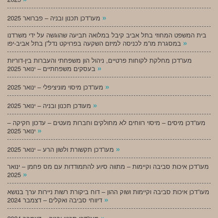
»
מעו”דכן תכנון ובניה – פברואר 2025
בית המשפט המחוזי בתל אביב קיבל במלואה תביעה שהוגשה על ידי משרדנו
»
במסגרת מו”מ לכניסה למיזם השקעה בפרויקט נדל”ן בתל אביב-יפו
מעו”דכן מחלקת לקוחות פרטיים, ניהול הון משפחתי והעברות בין-דוריות
»
בעסקים משפחתיים – ינואר 2025
»
מעו”דכן מיסוי מוניציפלי – ינואר 2025
»
מעודכן תכנון ובניה – ינואר 2025
מעו”דכן מיסים – מיסוי רווחים לא מחולקים וחברות מעטים – עדכון חקיקה –
»
ינואר 2025
»
מעו”דכן תקשורת ולשון הרע – ינואר 2025
מעו”דכן איכות סביבה וקיימות – מתווה סיוע להתמודדות עם מס פחמן – ינואר
»
2025
מעו”דכן איכות סביבה וקיימות ושוק ההון – דוח ביקורת רשות ניירות ערך בנושא
»
דיווחי סביבה ואקלים – דצמבר 2024
»