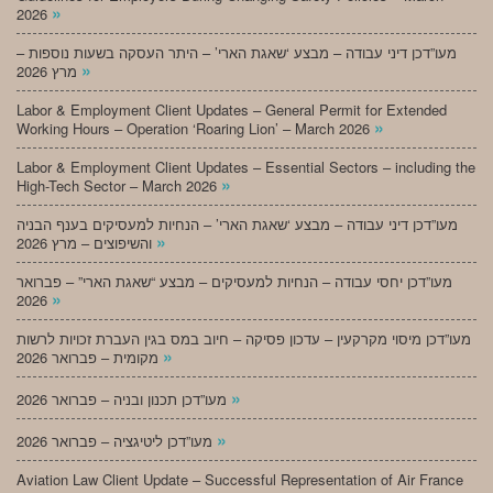
»
2026
מעו”דכן דיני עבודה – מבצע ‘שאגת הארי’ – היתר העסקה בשעות נוספות –
»
מרץ 2026
Labor & Employment Client Updates – General Permit for Extended
»
Working Hours – Operation ‘Roaring Lion’ – March 2026
Labor & Employment Client Updates – Essential Sectors – including the
»
High-Tech Sector – March 2026
מעו”דכן דיני עבודה – מבצע ‘שאגת הארי’ – הנחיות למעסיקים בענף הבניה
»
והשיפוצים – מרץ 2026
מעו”דכן יחסי עבודה – הנחיות למעסיקים – מבצע “שאגת הארי” – פברואר
»
2026
מעו”דכן מיסוי מקרקעין – עדכון פסיקה – חיוב במס בגין העברת זכויות לרשות
»
מקומית – פברואר 2026
»
מעו”דכן תכנון ובניה – פברואר 2026
»
מעו”דכן ליטיגציה – פברואר 2026
Aviation Law Client Update – Successful Representation of Air France