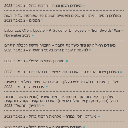
»
מעו”דכן תכנון ובניה – חרבות ברזל – נובמבר 2023
מעו”דכן מיסים – מתווי המענקים והפיצויים השונים כפי שפורסמו על ידי רשות
»
המסים – נובמבר 2023
Labor Law Client Update – A Guide for Employers – “Iron Swords” War –
»
November 2023
מעו”דכן רה-לוקיישן וניוד כישרונות גלובלי – הקצאה חדשה לקבלת היתרים
»
להעסקת עובדים זרים בענפי התעשייה – נובמבר 2023
»
מעו”דכן מיסוי מוניציפלי – נובמבר 2023
»
מעו”דכן איכות הסביבה – הארכת תוקף אישורים רגולטוריים – נובמבר 2023
מעו”דכן מיסים – דנ”א ביהמ”ש העליון בנושא רכישה עצמית של מניות שאינה
»
פרו-ראטה – נובמבר 2023
מעו”דכן בנקאות ומימון – פרסום צו דחיית מועדים (הוראת שעה – חרבות
ברזל) (חוזה, פסק דין או תשלום לרשות) (הארכת התקופה הקובעת ותקופת
»
הדחייה), התשפ”ד-2023
»
מעו”דכן יחסי עבודה – מלחמת חרבות ברזל – נובמבר 2023
»
מעו”דכן תכנון ובניה – חרבות ברזל – נובמבר 2023