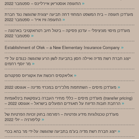
»
התעופה אוסטריאן איירליינס – ספטמבר 2022
מעו”דכן תעופה – בית המשפט המחוזי דחה תביעה ייצוגית שהוגשה נגד חברת
»
התעופה וויז אייר – ספטמבר 2022
מעו”דכן מיסוי מוניציפלי – עדכון פסיקה – ביטול חיוב רטרואקטיבי בארנונה –
»
ספטמבר 2022
»
Establishment of Ofek – a New Elementary Insurance Company
ייצוג חברת רשת מדיה ואיילה חסון בתביעת לשון הרע שהוגשה כנגדם על ידי
»
מר יוסף רחמים
»
אליאקסיס רוכשת את אקווריוס ספקטרום
»
מעו”דכן מיסים – השתתפות מלכ”רים במכרזי מדינה – אוגוסט 2022
מעו”דכן מיסים – כללי מחירי העברה בעסקאות בינלאומיות (transfer pricing)
»
– הרחבת חובות הדיווח על תאגידים הפועלים בישראל – אוגוסט 2022
מעו”דכן טכנולוגיות מידע ופרטיות – רפורמה בחוק זכויות הפרטיות של
»
קליפורניה – יולי 2022
»
ייצוג חברת רשת מדיה בע”מ בתביעה שהוגשה על-ידי מר בהא בכרי