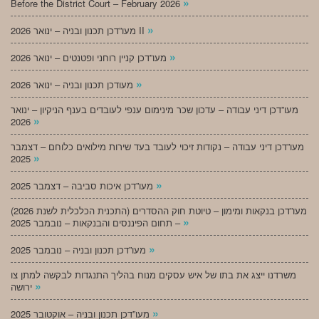
»
Before the District Court – February 2026
»
מעו”דכן תכנון ובניה – ינואר 2026 II
»
מעו”דכן קניין רוחני ופטנטים – ינואר 2026
»
מעודכן תכנון ובניה – ינואר 2026
מעו”דכן דיני עבודה – עדכון שכר מינימום ענפי לעובדים בענף הניקיון – ינואר
»
2026
מעו”דכן דיני עבודה – נקודות זיכוי לעובד בעד שירות מילואים כלוחם – דצמבר
»
2025
»
מעו”דכן איכות סביבה – דצמבר 2025
מעו”דכן בנקאות ומימון – טיוטת חוק ההסדרים (התכנית הכלכלית לשנת 2026)
»
– תחום הפיננסים והבנקאות – נובמבר 2025
»
מעו”דכן תכנון ובניה – נובמבר 2025
משרדנו ייצג את בתו של איש עסקים מנוח בהליך התנגדות לבקשה למתן צו
»
ירושה
»
מעו”דכן תכנון ובניה – אוקטובר 2025