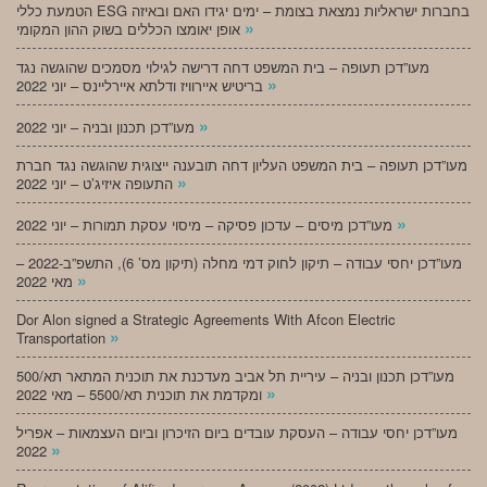
הטמעת כללי ESG בחברות ישראליות נמצאת בצומת – ימים יגידו האם ובאיזה
»
אופן יאומצו הכללים בשוק ההון המקומי
מעו”דכן תעופה – בית המשפט דחה דרישה לגילוי מסמכים שהוגשה נגד
»
בריטיש איירוויז ודלתא איירליינס – יוני 2022
»
מעו”דכן תכנון ובניה – יוני 2022
מעו”דכן תעופה – בית המשפט העליון דחה תובענה ייצוגית שהוגשה נגד חברת
»
התעופה איזיג’ט – יוני 2022
»
מעו”דכן מיסים – עדכון פסיקה – מיסוי עסקת תמורות – יוני 2022
מעו”דכן יחסי עבודה – תיקון לחוק דמי מחלה (תיקון מס’ 6), התשפ”ב-2022 –
»
מאי 2022
Dor Alon signed a Strategic Agreements With Afcon Electric
»
Transportation
מעו”דכן תכנון ובניה – עיריית תל אביב מעדכנת את תוכנית המתאר תא/500
»
ומקדמת את תוכנית תא/5500 – מאי 2022
מעו”דכן יחסי עבודה – העסקת עובדים ביום הזיכרון וביום העצמאות – אפריל
»
2022