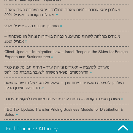
מעו”דכן יחסי עבודה – ‘היום שאחרי החל”ת’ – יחסי העבודה בעידן שאחרי
»
מגבלות הקורונה – אפריל 2021
»
מעו”דכן תכנון ובניה – אפריל 2021
מעו”דכן מחלקת לקוחות פרטיים, העברות בין-דוריות וניהול הון משפחתי –
»
אפריל 2021
Client Update – Immigration Law – Israel Reopens the Skies for Foreign
»
Experts and Businessmen
מעו”דכן ליטיגציה – תאגידים וניירות ערך – דחיית תביעת ענק כנגד
»
הדירקטורים ונושאי המשרה לשעבר בחברת סקיילקס
מעו”דכן ליטיגציה תאגידים וניירות ערך – סילוק על הסף של תביעה שהוגשה
»
נגד רואה חשבון מבקר
»
מעודכן משבר הקורונה – כניסת עובדים שאינם מחוסנים למקומות עבודה
FBC Tax Update: Transfer Pricing Business Models for Distribution &
»
Sales
»
מעו”דכן תכנון ובניה – מרץ 2021
Find Practice / Attorney