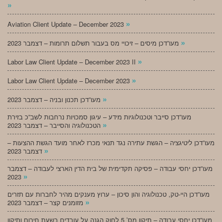
»
»
Aviation Client Update – December 2023
»
מעו”דכן מיסים – זיכויי מס בעבור תשלום תרומות – דצמבר 2023
»
Labor Law Client Update – December 2023 II
»
Labor Law Client Update – December 2023
»
מעו”דכן תכנון ובניה – דצמבר 2023
מעו”דכן סייבר וטכנולוגיות מידע – עיגון סמכויות נרחבות לשב”כ בזירת
»
הטכנולוגיה והסייבר – דצמבר 2023
מעו”דכן ליטיגציה – הגשת עתירה נגד תנאי מכרז לאחר מועד הגשת ההצעות –
»
דצמבר 2023
מעו”דכן יחסי עבודה – פסיקה תקדימית של בית הדין הארצי לעבודה – דצמבר
»
2023
מעו”דכן היי-טק, טכנולוגיה והון סיכון – ערוץ מענקים מהיר לחברות עם תזרים
»
מזומנים קצר – דצמבר 2023
מעו”דכן יחסי עבודה – תיקון מס’ 5 לחוק הגנה על עובדים בשעת חירום ותיקון