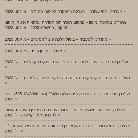
»
מעו”דכן יחסי עבודה – הגבלת ההפקדה לביטוח מנהלים – אוגוסט 2023
מעו”דכן בנקאות ומימון – פרסום תזכיר חוק הסדרת עסקאות איגוח (תיקוני
»
חקיקה), התשפ”ג 2023 – אוגוסט 2023
»
מעו”דכן ליטיגציה – ביטול הלכת פיצול הסעדים – אוגוסט 2023
»
מעו”דכן תכנון ובניה – אוגוסט 2023
מעו”דכן ליטיגציה – פטור לחברות זרות מרישום בפנקס הקבלנים – יולי 2023
»
מעו”דכן מיסים – תיקון פקודת מס הכנסה (מקום מושבו של יחיד) – יולי 2023
»
מעו”דכן תכנון ובניה – תכנית כוללנית חולון ח/2040 (מס’ 505-1043090) – יולי
»
2023
מעו”דכן סייבר וטכנולוגיות מידע – הסדר העברת מידע בין האיחוד האירופי
»
לחברות אמריקאיות – יולי 2023
מעו”דכן יחסי עבודה – פיצויים בגין אובדן הכנסות בעקבות מבצע “מגן וחץ” –
»
יולי 2023