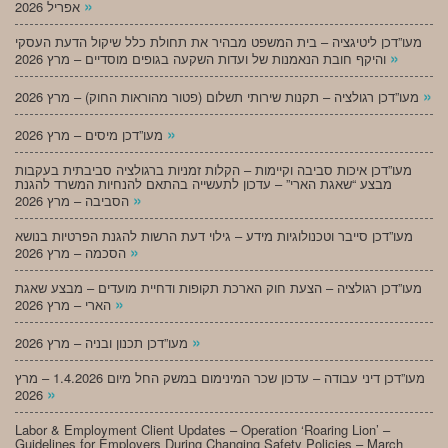
»
אפריל 2026
מעו”דכן ליטיגציה – בית המשפט מבהיר את תחולת כלל שיקול הדעת העסקי
»
והיקף חובת הנאמנות של ועדות השקעה בגופים מוסדיים – מרץ 2026
»
מעו”דכן רגולציה – תקנות שירותי תשלום (פטור מהוראות החוק) – מרץ 2026
»
מעו”דכן מיסים – מרץ 2026
מעו”דכן איכות סביבה וקיימות – הקלות זמניות ברגולציה סביבתית בעקבות
מבצע “שאגת הארי” – עדכון לתעשייה בהתאם להנחיות המשרד להגנת
»
הסביבה – מרץ 2026
מעו”דכן סייבר וטכנולוגיות מידע – גילוי דעת הרשות להגנת הפרטיות בנושא
»
הסכמה – מרץ 2026
מעו”דכן רגולציה – הצעת חוק הארכת תקופות ודחיית מועדים – מבצע שאגת
»
הארי – מרץ 2026
»
מעו”דכן תכנון ובניה – מרץ 2026
מעו”דכן דיני עבודה – עדכון שכר המינימום במשק החל מיום 1.4.2026 – מרץ
»
2026
Labor & Employment Client Updates – Operation ‘Roaring Lion’ –
Guidelines for Employers During Changing Safety Policies – March