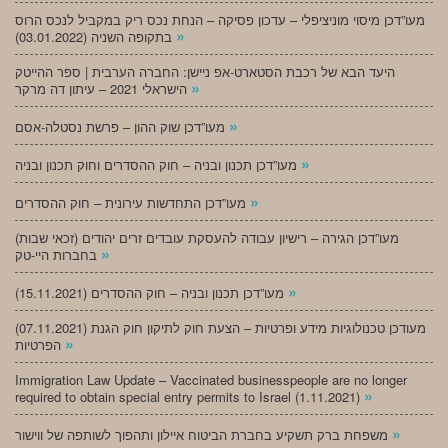
מעו”דכן מיסוי מוניציפלי – עדכון פסיקה – הנחת נכס ריק במקביל לנכס הרוס
»
בתקופה השניה (03.01.2022)
היעד הבא של רכבת הסטארט-אפ ניישן: החברה הערבית | ספר ההייטק
»
הישראלי 2021 – עיתון דה מרקר
»
מעו”דכן שוק ההון – פרשת נסטלה-אסם
»
מעו”דכן תכנון ובניה – חוק ההסדרים וחוק תכנון ובניה
»
מעו”דכן התחדשות עירונית – חוק ההסדרים
מעו”דכן הגירה – רישיון עבודה להעסקת עובדים זרים יהודים (זכאי שבות)
»
בחברות היי-טק
»
מעו”דכן תכנון ובניה – חוק ההסדרים (15.11.2021)
(07.11.2021) מעודכן טכנולוגיות מידע ופרטיות – הצעת חוק לתיקון חוק הגנת
»
הפרטיות
Immigration Law Update – Vaccinated businesspeople are no longer
»
required to obtain special entry permits to Israel (1.11.2021)
»
משפחת ברק תשקיע בחברת הביטוח איילון ותהפוך לשותפה של ווישור