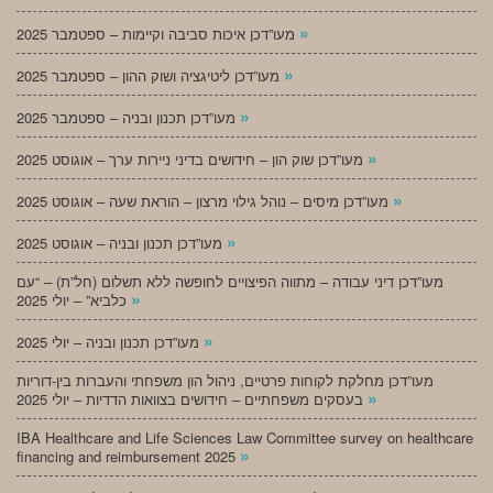
»
מעו”דכן איכות סביבה וקיימות – ספטמבר 2025
»
מעו”דכן ליטיגציה ושוק ההון – ספטמבר 2025
»
מעו”דכן תכנון ובניה – ספטמבר 2025
»
מעו”דכן שוק הון – חידושים בדיני ניירות ערך – אוגוסט 2025
»
מעו”דכן מיסים – נוהל גילוי מרצון – הוראת שעה – אוגוסט 2025
»
מעו”דכן תכנון ובניה – אוגוסט 2025
מעו”דכן דיני עבודה – מתווה הפיצויים לחופשה ללא תשלום (חל”ת) – “עם
»
כלביא” – יולי 2025
»
מעו”דכן תכנון ובניה – יולי 2025
מעו”דכן מחלקת לקוחות פרטיים, ניהול הון משפחתי והעברות בין-דוריות
»
בעסקים משפחתיים – חידושים בצוואות הדדיות – יולי 2025
IBA Healthcare and Life Sciences Law Committee survey on healthcare
»
financing and reimbursement 2025