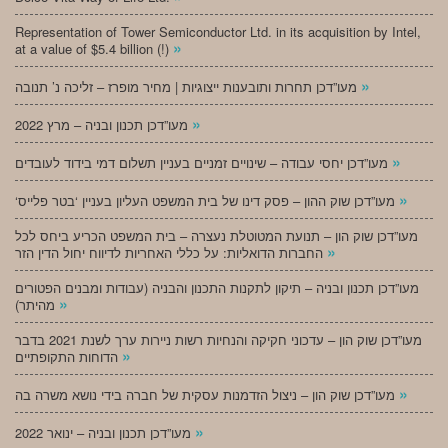
Representation of Tower Semiconductor Ltd. in its acquisition by Intel,
»
at a value of $5.4 billion (!)
»
מעו”דכן תחרות ותובענות ייצוגיות | מחיר מופרז – זליכה נ’ תנובה
»
מעו”דכן תכנון ובניה – מרץ 2022
»
מעו”דכן יחסי עבודה – שינויים זמניים בעניין תשלום דמי בידוד לעובדים
»
‘מעו”דכן שוק ההון – פסק דינו של בית המשפט העליון בעניין ‘בטר פלייס
מעו”דכן שוק הון – תנועת המטוטלת נעצרה – בית המשפט הכריע ביחס לכל
»
החברות הדואליות: על כללי האחריות לדיווח יחול הדין הזר
מעו”דכן תכנון ובניה – תיקון לתקנות התכנון והבניה (עבודות ומבנים הפטורים
»
מהיתר)
מעו”דכן שוק הון – עדכוני חקיקה והנחיות רשות ניירות ערך לשנת 2021 בדבר
»
הדוחות התקופתיים
»
מעו”דכן שוק הון – ניצול הזדמנות עסקית של חברה בידי נושא משרה בה
»
מעו”דכן תכנון ובניה – ינואר 2022