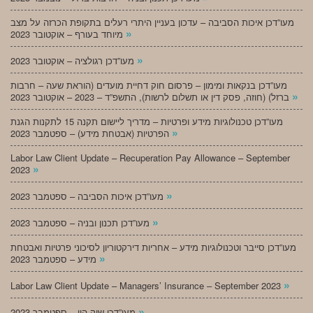
מעו”דכן איכות הסביבה – עדכון בעניין היתרי רעלים בתקופת הכרזה על מצב
»
מיוחד בעורף – אוקטובר 2023
»
מעו”דכן רגולציה – אוקטובר 2023
מעו”דכן בנקאות ומימון – פרסום חוק דחיית מועדים (הוראת שעה – חרבות
»
ברזל) (חוזה, פסק דין או תשלום לרשות), התשפ”ד – 2023 – אוקטובר 2023
מעו”דכן טכנולוגיות מידע ופרטיות – מדריך ליישום תקנה 15 לתקנות הגנת
»
הפרטיות (אבטחת מידע) – ספטמבר 2023
Labor Law Client Update – Recuperation Pay Allowance – September
»
2023
»
מעו”דכן איכות הסביבה – ספטמבר 2023
»
מעו”דכן תכנון ובניה – ספטמבר 2023
מעו”דכן סייבר וטכנולוגיות מידע – אחריות דירקטוריון לסיכוני פרטיות ואבטחת
»
מידע – ספטמבר 2023
»
Labor Law Client Update – Managers’ Insurance – September 2023
»
מעו”דכן שוק הון – ספטמבר 2023