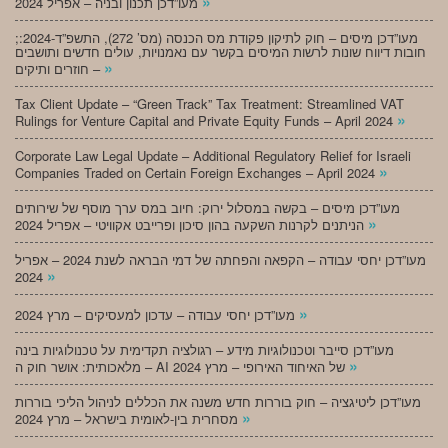
»
מעו”דכן תכנון ובניה – אפריל 2024
;מעו”דכן מיסים – חוק לתיקון פקודת מס הכנסה (מס’ 272), התשפ”ד-2024:
חובות דיווח שונות לרשות המיסים בקשר עם נאמנויות, עולים חדשים ותושבים
»
חוזרים ותיקים –
Tax Client Update – “Green Track” Tax Treatment: Streamlined VAT
»
Rulings for Venture Capital and Private Equity Funds – April 2024
Corporate Law Legal Update – Additional Regulatory Relief for Israeli
»
Companies Traded on Certain Foreign Exchanges – April 2024
מעו”דכן מיסים – בקשה במסלול ירוק: חיוב במס ערך מוסף של שירותים
»
הניתנים לקרנות השקעה בהון סיכון ופרייבט אקוויטי – אפריל 2024
מעו”דכן יחסי עבודה – הקפאה והפחתה של דמי הבראה לשנת 2024 – אפריל
»
2024
»
מעו”דכן יחסי עבודה – עדכון למעסיקים – מרץ 2024
מעו”דכן סייבר וטכנולוגיות מידע – רגולציה תקדימית על טכנולוגיות בינה
»
מלאכותית: אושר חוק ה – AI של האיחוד האירופי – מרץ 2024
מעו”דכן ליטיגציה – חוק בוררות חדש משנה את הכללים לניהול הליכי בוררות
»
מסחרית בין-לאומית בישראל – מרץ 2024