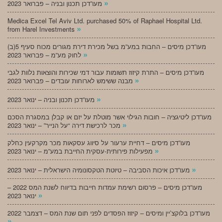
»
מעו”דכן תכנון ובניה – פברואר 2023
Medica Excel Tel Aviv Ltd. purchased 50% of Raphael Hospital Ltd.
»
from Harel Investments
מעו”דכן מיסים – החבות במע”מ בשל מכירת דירת מגורים מכוח סעיף 5(ב)
»
לחוק מע”מ – פברואר 2023
מעו”דכן מיסים – התרת קיזוז תשומות עבור דמי שכירות והוצאות נלוות לגבי
»
מבנה ששימש לארוחות עובדים – פברואר 2023
»
מעו”דכן תכנון ובניה – ינואר 2023
מעו”דכן ליטיגציה – חובות הגילוי אשר מוטלת על יזם או קבלן במסגרת הסכם
»
מכר לרכישת דירה “על הנייר” – ינואר 2023
מעו”דכן מיסים – דחיית ערעור על סיווג עסקאות מכר מקרקעין כחלק
»
מפעילות פירותית-עסקית החייבת במע”מ – ינואר 2023
»
מעו”דכן איכות הסביבה – טיוטת הטקסונומיה הישראלית – ינואר 2023
מעו”דכן מיסים – פרסום רשימת עמדות חייבות בדיווח לשנת המס 2022 –
»
ינואר 2023
מעו”דכן בלוקצ’יין ומיסים – קיזוז הפסדים לפני תום שנת המס – דצמבר 2022
»