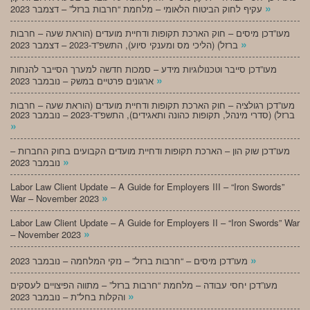
»
עקיף לחוק הביטוח הלאומי – מלחמת “חרבות ברזל” – דצמבר 2023
מעו”דכן מיסים – חוק הארכת תקופות ודחיית מועדים (הוראת שעה – חרבות
»
ברזל) (הליכי מס ומענקי סיוע), התשפ”ד-2023 – דצמבר 2023
מעו”דכן סייבר וטכנולוגיות מידע – סמכות חדשה למערך הסייבר להנחות
»
ארגונים פרטיים במשק – נובמבר 2023
מעו”דכן רגולציה – חוק הארכת תקופות ודחיית מועדים (הוראת שעה – חרבות
ברזל) (סדרי מינהל, תקופות כהונה ותאגידים), התשפ”ד-2023 – נובמבר 2023
»
מעו”דכן שוק הון – הארכת תקופות ודחיית מועדים הקבועים בחוק החברות –
»
נובמבר 2023
Labor Law Client Update – A Guide for Employers III – “Iron Swords”
»
War – November 2023
Labor Law Client Update – A Guide for Employers II – “Iron Swords” War
»
– November 2023
»
מעו”דכן מיסים – “חרבות ברזל” – נזקי המלחמה – נובמבר 2023
מעו”דכן יחסי עבודה – מלחמת “חרבות ברזל” – מתווה הפיצויים לעסקים
»
והקלות בחל”ת – נובמבר 2023