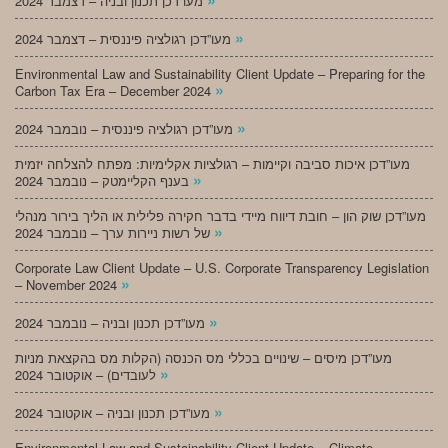
מעו”דכן תכנון ובניה – דצמבר 2024
»
מעו”דכן רגולציה פיננסית – דצמבר 2024
Environmental Law and Sustainability Client Update – Preparing for the
»
Carbon Tax Era – December 2024
»
מעו”דכן רגולציה פיננסית – נובמבר 2024
מעו”דכן איכות סביבה וקיימות – רגולציות אקלימיות: מפתח להצלחה יזמית
»
בענף הקליימטק – נובמבר 2024
מעו”דכן שוק הון – חובת דיווח מיידי בדבר חקירה פלילית או הליך בירור מנהלי
»
של רשות ניירות ערך – נובמבר 2024
Corporate Law Client Update – U.S. Corporate Transparency Legislation
»
– November 2024
»
מעו”דכן תכנון ובניה – נובמבר 2024
מעו”דכן מיסים – שינויים בכללי מס הכנסה (הקלות מס בהקצאת מניות
»
לעובדים) – אוקטובר 2024
»
מעו”דכן תכנון ובניה – אוקטובר 2024
Environmental Law and Sustainability Client Update – Climate