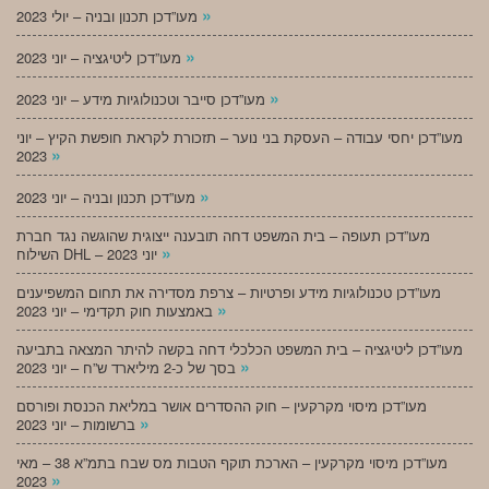
»
מעו”דכן תכנון ובניה – יולי 2023
»
מעו”דכן ליטיגציה – יוני 2023
»
מעו”דכן סייבר וטכנולוגיות מידע – יוני 2023
מעו”דכן יחסי עבודה – העסקת בני נוער – תזכורת לקראת חופשת הקיץ – יוני
»
2023
»
מעו”דכן תכנון ובניה – יוני 2023
מעו”דכן תעופה – בית המשפט דחה תובענה ייצוגית שהוגשה נגד חברת
»
השילוח DHL – יוני 2023
מעו”דכן טכנולוגיות מידע ופרטיות – צרפת מסדירה את תחום המשפיענים
»
באמצעות חוק תקדימי – יוני 2023
מעו”דכן ליטיגציה – בית המשפט הכלכלי דחה בקשה להיתר המצאה בתביעה
»
בסך של כ-2 מיליארד ש”ח – יוני 2023
מעו”דכן מיסוי מקרקעין – חוק ההסדרים אושר במליאת הכנסת ופורסם
»
ברשומות – יוני 2023
מעו”דכן מיסוי מקרקעין – הארכת תוקף הטבות מס שבח בתמ”א 38 – מאי
»
2023