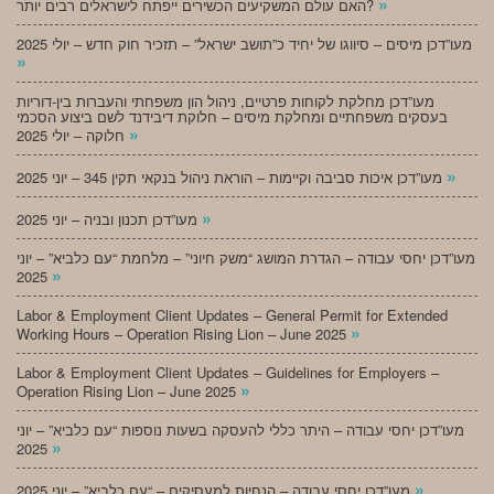
»
האם עולם המשקיעים הכשירים ייפתח לישראלים רבים יותר?
מעו”דכן מיסים – סיווגו של יחיד כ”תושב ישראל” – תזכיר חוק חדש – יולי 2025
»
מעו”דכן מחלקת לקוחות פרטיים, ניהול הון משפחתי והעברות בין-דוריות
בעסקים משפחתיים ומחלקת מיסים – חלוקת דיבידנד לשם ביצוע הסכמי
»
חלוקה – יולי 2025
»
מעו”דכן איכות סביבה וקיימות – הוראת ניהול בנקאי תקין 345 – יוני 2025
»
מעו”דכן תכנון ובניה – יוני 2025
מעו”דכן יחסי עבודה – הגדרת המושג “משק חיוני” – מלחמת “עם כלביא” – יוני
»
2025
Labor & Employment Client Updates – General Permit for Extended
»
Working Hours – Operation Rising Lion – June 2025
Labor & Employment Client Updates – Guidelines for Employers –
»
Operation Rising Lion – June 2025
מעו”דכן יחסי עבודה – היתר כללי להעסקה בשעות נוספות “עם כלביא” – יוני
»
2025
»
מעו”דכן יחסי עבודה – הנחיות למעסיקים – “עם כלביא” – יוני 2025