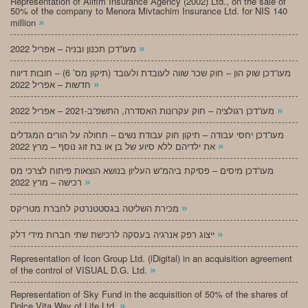
Representation of Alifim Insurance Agency (2002) Ltd., on the sale of
50% of the company to Menora Mivtachim Insurance Ltd. for NIS 140
»
million
»
מעו”דכן תכנון ובניה – אפריל 2022
מעו”דכן שוק הון – חוק שכר שווה לעובדת ולעובד (תיקון מס’ 6) – חובות דיווח
»
חדשות – אפריל 2022
»
מעו”דכן רגולציה – חוק עקרונות האסדרה, התשפ”ב-2021 – אפריל 2022
מעו”דכן יחסי עבודה – תיקון חוק עבודת נשים – תחולה על הורים המגדלים
»
את ילדיהם ללא סיוע של בן או בת זוג נוסף – מרץ 2022
מעו”דכן מיסים – פסיקת ביהמ”ש העליון בנושא הוצאות פיתוח לצרכי מס
»
רכישה – מרץ 2022
»
מכירת השליטה בגסטטנרטק לחברת מטריקס
»
ייצוג רפק אנרגיה בעסקה לרכישת שתי חברות מידי דלק
Representation of Icon Group Ltd. (iDigital) in an acquisition agreement
»
of the control of VISUAL D.G. Ltd.
Representation of Sky Fund in the acquisition of 50% of the shares of
»
Dolce Vita Way of Life Ltd.