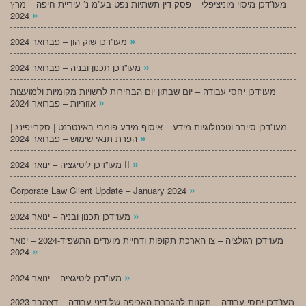
מעו”דכן מיסוי מוניציפלי – פסק דין תשתיות נפט בע”מ נ’ עיריית חיפה – מרץ
»
2024
»
מעו”דכן שוק הון – פברואר 2024
»
מעו”דכן תכנון ובניה – פברואר 2024
מעו”דכן יחסי עבודה – יום שבתון יום הבחירות לרשויות מקומיות ולמועצות
»
אזוריות – פברואר 2024
מעו”דכן סייבר וטכנולוגיות מידע – איסוף מידע פומבי באינטרנט | סקרייפינג |
»
הפרת תנאי שימוש – פברואר 2024
»
מעו”דכן ליטיגציה – ינואר 2024 II
»
Corporate Law Client Update – January 2024
»
מעו”דכן תכנון ובניה – ינואר 2024
מעו”דכן רגולציה – צו הארכת תקופות ודחיית מועדים התשפ”ד-2024 – ינואר
»
2024
»
מעו”דכן ליטיגציה – ינואר 2024
מעו”דכן יחסי עבודה – תקנות להגברת האכיפה של דיני עבודה – דצמבר 2023