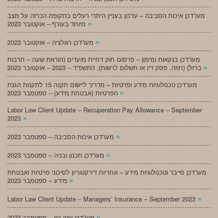
מעו”דכן איכות הסביבה – עדכון בעניין היתרי רעלים בתקופת הכרזה על מצב
»
מיוחד בעורף – אוקטובר 2023
»
מעו”דכן רגולציה – אוקטובר 2023
מעו”דכן בנקאות ומימון – פרסום חוק דחיית מועדים (הוראת שעה – חרבות
»
ברזל) (חוזה, פסק דין או תשלום לרשות), התשפ”ד – 2023 – אוקטובר 2023
מעו”דכן טכנולוגיות מידע ופרטיות – מדריך ליישום תקנה 15 לתקנות הגנת
»
הפרטיות (אבטחת מידע) – ספטמבר 2023
Labor Law Client Update – Recuperation Pay Allowance – September
»
2023
»
מעו”דכן איכות הסביבה – ספטמבר 2023
»
מעו”דכן תכנון ובניה – ספטמבר 2023
מעו”דכן סייבר וטכנולוגיות מידע – אחריות דירקטוריון לסיכוני פרטיות ואבטחת
»
מידע – ספטמבר 2023
»
Labor Law Client Update – Managers’ Insurance – September 2023
»
מעו”דכן שוק הון – ספטמבר 2023