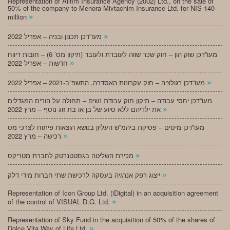
Representation of Alifim Insurance Agency (2002) Ltd., on the sale of
50% of the company to Menora Mivtachim Insurance Ltd. for NIS 140
»
million
»
מעו”דכן תכנון ובניה – אפריל 2022
מעו”דכן שוק הון – חוק שכר שווה לעובדת ולעובד (תיקון מס’ 6) – חובות דיווח
»
חדשות – אפריל 2022
»
מעו”דכן רגולציה – חוק עקרונות האסדרה, התשפ”ב-2021 – אפריל 2022
מעו”דכן יחסי עבודה – תיקון חוק עבודת נשים – תחולה על הורים המגדלים
»
את ילדיהם ללא סיוע של בן או בת זוג נוסף – מרץ 2022
מעו”דכן מיסים – פסיקת ביהמ”ש העליון בנושא הוצאות פיתוח לצרכי מס
»
רכישה – מרץ 2022
»
מכירת השליטה בגסטטנרטק לחברת מטריקס
»
ייצוג רפק אנרגיה בעסקה לרכישת שתי חברות מידי דלק
Representation of Icon Group Ltd. (iDigital) in an acquisition agreement
»
of the control of VISUAL D.G. Ltd.
Representation of Sky Fund in the acquisition of 50% of the shares of
»
Dolce Vita Way of Life Ltd.