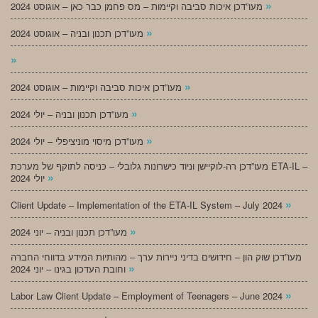
»
מעו”דכן איכות סביבה וקיימות – מס פחמן כבר כאן – אוגוסט 2024
»
מעו”דכן תכנון ובניה – אוגוסט 2024
»
»
מעו”דכן איכות סביבה וקיימות – אוגוסט 2024
»
מעו”דכן תכנון ובניה – יולי 2024
»
מעו”דכן מיסוי מוניציפלי – יולי 2024
מעו”דכן רה-לוקיישן וניוד כישרונות גלובלי – כניסה לתוקף של מערכת ETA-IL –
»
יולי 2024
»
Client Update – Implementation of the ETA-IL System – July 2024
»
מעו”דכן תכנון ובניה – יוני 2024
מעו”דכן שוק הון – חידושים בדיני ניירות ערך – מהותיות המידע בדווחי החברה
»
וחובת העדכון בגינו – יוני 2024
»
Labor Law Client Update – Employment of Teenagers – June 2024