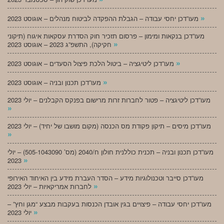
»
מעו”דכן יחסי עבודה – הגבלת ההפקדה לביטוח מנהלים – אוגוסט 2023
מעו”דכן בנקאות ומימון – פרסום תזכיר חוק הסדרת עסקאות איגוח (תיקוני
»
חקיקה), התשפ”ג 2023 – אוגוסט 2023
»
מעו”דכן ליטיגציה – ביטול הלכת פיצול הסעדים – אוגוסט 2023
»
מעו”דכן תכנון ובניה – אוגוסט 2023
מעו”דכן ליטיגציה – פטור לחברות זרות מרישום בפנקס הקבלנים – יולי 2023
»
מעו”דכן מיסים – תיקון פקודת מס הכנסה (מקום מושבו של יחיד) – יולי 2023
»
מעו”דכן תכנון ובניה – תכנית כוללנית חולון ח/2040 (מס’ 505-1043090) – יולי
»
2023
מעו”דכן סייבר וטכנולוגיות מידע – הסדר העברת מידע בין האיחוד האירופי
»
לחברות אמריקאיות – יולי 2023
מעו”דכן יחסי עבודה – פיצויים בגין אובדן הכנסות בעקבות מבצע “מגן וחץ” –
»
יולי 2023