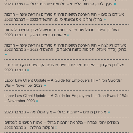
»
עקיף לחוק הביטוח הלאומי – מלחמת “חרבות ברזל” – דצמבר 2023
מעו”דכן מיסים – חוק הארכת תקופות ודחיית מועדים (הוראת שעה – חרבות
»
ברזל) (הליכי מס ומענקי סיוע), התשפ”ד-2023 – דצמבר 2023
מעו”דכן סייבר וטכנולוגיות מידע – סמכות חדשה למערך הסייבר להנחות
»
ארגונים פרטיים במשק – נובמבר 2023
מעו”דכן רגולציה – חוק הארכת תקופות ודחיית מועדים (הוראת שעה – חרבות
ברזל) (סדרי מינהל, תקופות כהונה ותאגידים), התשפ”ד-2023 – נובמבר 2023
»
מעו”דכן שוק הון – הארכת תקופות ודחיית מועדים הקבועים בחוק החברות –
»
נובמבר 2023
Labor Law Client Update – A Guide for Employers III – “Iron Swords”
»
War – November 2023
Labor Law Client Update – A Guide for Employers II – “Iron Swords” War
»
– November 2023
»
מעו”דכן מיסים – “חרבות ברזל” – נזקי המלחמה – נובמבר 2023
מעו”דכן יחסי עבודה – מלחמת “חרבות ברזל” – מתווה הפיצויים לעסקים
»
והקלות בחל”ת – נובמבר 2023