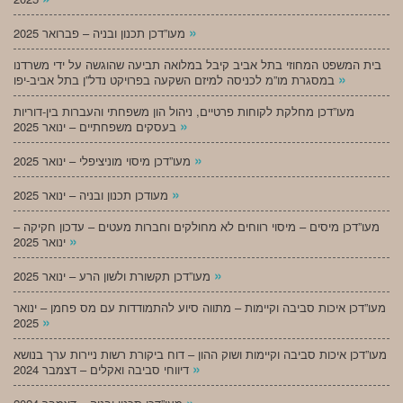
»
מעו”דכן תכנון ובניה – פברואר 2025
בית המשפט המחוזי בתל אביב קיבל במלואה תביעה שהוגשה על ידי משרדנו
»
במסגרת מו”מ לכניסה למיזם השקעה בפרויקט נדל”ן בתל אביב-יפו
מעו”דכן מחלקת לקוחות פרטיים, ניהול הון משפחתי והעברות בין-דוריות
»
בעסקים משפחתיים – ינואר 2025
»
מעו”דכן מיסוי מוניציפלי – ינואר 2025
»
מעודכן תכנון ובניה – ינואר 2025
מעו”דכן מיסים – מיסוי רווחים לא מחולקים וחברות מעטים – עדכון חקיקה –
»
ינואר 2025
»
מעו”דכן תקשורת ולשון הרע – ינואר 2025
מעו”דכן איכות סביבה וקיימות – מתווה סיוע להתמודדות עם מס פחמן – ינואר
»
2025
מעו”דכן איכות סביבה וקיימות ושוק ההון – דוח ביקורת רשות ניירות ערך בנושא
»
דיווחי סביבה ואקלים – דצמבר 2024
»