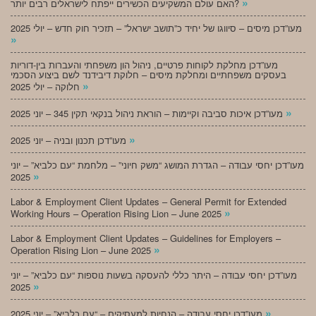
»
האם עולם המשקיעים הכשירים ייפתח לישראלים רבים יותר?
מעו”דכן מיסים – סיווגו של יחיד כ”תושב ישראל” – תזכיר חוק חדש – יולי 2025
»
מעו”דכן מחלקת לקוחות פרטיים, ניהול הון משפחתי והעברות בין-דוריות
בעסקים משפחתיים ומחלקת מיסים – חלוקת דיבידנד לשם ביצוע הסכמי
»
חלוקה – יולי 2025
»
מעו”דכן איכות סביבה וקיימות – הוראת ניהול בנקאי תקין 345 – יוני 2025
»
מעו”דכן תכנון ובניה – יוני 2025
מעו”דכן יחסי עבודה – הגדרת המושג “משק חיוני” – מלחמת “עם כלביא” – יוני
»
2025
Labor & Employment Client Updates – General Permit for Extended
»
Working Hours – Operation Rising Lion – June 2025
Labor & Employment Client Updates – Guidelines for Employers –
»
Operation Rising Lion – June 2025
מעו”דכן יחסי עבודה – היתר כללי להעסקה בשעות נוספות “עם כלביא” – יוני
»
2025
»
מעו”דכן יחסי עבודה – הנחיות למעסיקים – “עם כלביא” – יוני 2025