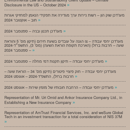
»
Disclosure in the US – October 2024
מעו”דכן שוק הון – רשות ניירות ערך מגדירה את תפקידי הנאמן למחזיקי אגרות
»
חוב – אוקטובר 2024
»
מעו”דכן תכנון ובניה – ספטמבר 2024
מעו”דכן יחסי עבודה – צו הגנה על עובדים בשעת חירום (תיקון מס’ 5 והוראת
שעה – חרבות ברזל) (הארכת תקופת הוראת השעה) (מס’ 3), התשפ״ד-2024
»
– ספטמבר 2024
»
מעו”דכן יחסי עבודה – תיקון תקנות דמי מחלה – ספטמבר 2024
מעו”דכן יחסי עבודה – חוק פיצויי פיטורים (תיקון מס’ 34 – הוראת שעה –
»
חרבות ברזל), התשפ”ד-2024 – אוגוסט 2024
»
מעו”דכן יחסי עבודה – הרחבת חובותיו של מזמין שירות – אוגוסט 2024
Representation of Mr. Uri Omid and Ankor Insurance Company Ltd., in
»
Establishing a New Insurance Company
Representation of AmTrust Financial Services, Inc. and weSure Global
Tech in an investment transaction for a total consideration of NIS 37M
»