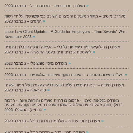
»
מעו”דכן תכנון ובניה – חרבות ברזל – נובמבר 2023
מעו”דכן מיסים – מתווי המענקים והפיצויים השונים כפי שפורסמו על ידי רשות
»
המסים – נובמבר 2023
Labor Law Client Update – A Guide for Employers – “Iron Swords” War –
»
November 2023
מעו”דכן רה-לוקיישן וניוד כישרונות גלובלי – הקצאה חדשה לקבלת היתרים
»
להעסקת עובדים זרים בענפי התעשייה – נובמבר 2023
»
מעו”דכן מיסוי מוניציפלי – נובמבר 2023
»
מעו”דכן איכות הסביבה – הארכת תוקף אישורים רגולטוריים – נובמבר 2023
מעו”דכן מיסים – דנ”א ביהמ”ש העליון בנושא רכישה עצמית של מניות שאינה
»
פרו-ראטה – נובמבר 2023
מעו”דכן בנקאות ומימון – פרסום צו דחיית מועדים (הוראת שעה – חרבות
ברזל) (חוזה, פסק דין או תשלום לרשות) (הארכת התקופה הקובעת ותקופת
»
הדחייה), התשפ”ד-2023
»
מעו”דכן יחסי עבודה – מלחמת חרבות ברזל – נובמבר 2023
»
מעו”דכן תכנון ובניה – חרבות ברזל – נובמבר 2023