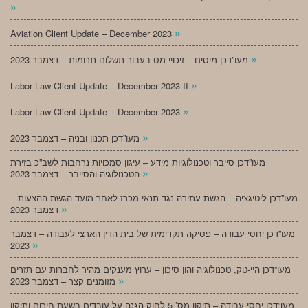
»
»
Aviation Client Update – December 2023
»
מעו”דכן מיסים – זיכויי מס בעבור תשלום תרומות – דצמבר 2023
»
Labor Law Client Update – December 2023 II
»
Labor Law Client Update – December 2023
»
מעו”דכן תכנון ובניה – דצמבר 2023
מעו”דכן סייבר וטכנולוגיות מידע – עיגון סמכויות נרחבות לשב”כ בזירת
»
הטכנולוגיה והסייבר – דצמבר 2023
מעו”דכן ליטיגציה – הגשת עתירה נגד תנאי מכרז לאחר מועד הגשת ההצעות –
»
דצמבר 2023
מעו”דכן יחסי עבודה – פסיקה תקדימית של בית הדין הארצי לעבודה – דצמבר
»
2023
מעו”דכן היי-טק, טכנולוגיה והון סיכון – ערוץ מענקים מהיר לחברות עם תזרים
»
מזומנים קצר – דצמבר 2023
מעו”דכן יחסי עבודה – תיקון מס’ 5 לחוק הגנה על עובדים בשעת חירום ותיקון