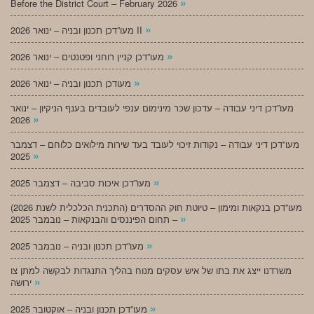
»
Before the District Court – February 2026
»
מעו”דכן תכנון ובניה – ינואר 2026 II
»
מעו”דכן קניין רוחני ופטנטים – ינואר 2026
»
מעודכן תכנון ובניה – ינואר 2026
מעו”דכן דיני עבודה – עדכון שכר מינימום ענפי לעובדים בענף הניקיון – ינואר
»
2026
מעו”דכן דיני עבודה – נקודות זיכוי לעובד בעד שירות מילואים כלוחם – דצמבר
»
2025
»
מעו”דכן איכות סביבה – דצמבר 2025
מעו”דכן בנקאות ומימון – טיוטת חוק ההסדרים (התכנית הכלכלית לשנת 2026)
»
– תחום הפיננסים והבנקאות – נובמבר 2025
»
מעו”דכן תכנון ובניה – נובמבר 2025
משרדנו ייצג את בתו של איש עסקים מנוח בהליך התנגדות לבקשה למתן צו
»
ירושה
»
מעו”דכן תכנון ובניה – אוקטובר 2025