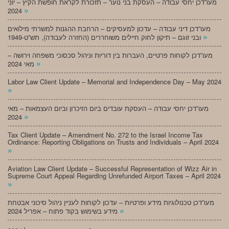
מעו”דכן יחסי עבודה – העסקת בני נוער – תזכורת לקראת חופשת הקיץ – יוני
»
2024
מעו”דכן דיני עבודה – עדכון למעסיקים – הרחבת ההגנות למשרתי מילואים
»
ובני זוגם – תיקון לחוק חיילים משוחררים (החזרה לעבודה), תש”ט-1949
מעו”דכן לקוחות פרטיים, העברות בין דוריות וניהול סכסוכי משפחה וירושה –
»
מאי 2024
Labor Law Client Update – Memorial and Independence Day – May 2024
»
מעו”דכן יחסי עבודה – העסקת עובדים ביום הזיכרון וביום העצמאות – מאי
»
2024
Tax Client Update – Amendment No. 272 to the Israel Income Tax
Ordinance: Reporting Obligations on Trusts and Individuals – April 2024
»
Aviation Law Client Update – Successful Representation of Wizz Air in
Supreme Court Appeal Regarding Unrefunded Airport Taxes – April 2024
»
מעו”דכן טכנולוגיות מידע ופרטיות – עדכון לקוחות לעניין ניהול סיכוני אבטחת
»
מידע בשימוש בקוד פתוח – אפריל 2024