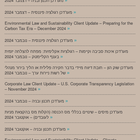
מעו”דכן תכנון ובניה – דצמבר 2024
»
מעו”דכן רגולציה פיננסית – דצמבר 2024
Environmental Law and Sustainability Client Update – Preparing for the
»
Carbon Tax Era – December 2024
»
מעו”דכן רגולציה פיננסית – נובמבר 2024
מעו”דכן איכות סביבה וקיימות – רגולציות אקלימיות: מפתח להצלחה יזמית
»
בענף הקליימטק – נובמבר 2024
מעו”דכן שוק הון – חובת דיווח מיידי בדבר חקירה פלילית או הליך בירור מנהלי
»
של רשות ניירות ערך – נובמבר 2024
Corporate Law Client Update – U.S. Corporate Transparency Legislation
»
– November 2024
»
מעו”דכן תכנון ובניה – נובמבר 2024
מעו”דכן מיסים – שינויים בכללי מס הכנסה (הקלות מס בהקצאת מניות
»
לעובדים) – אוקטובר 2024
»
מעו”דכן תכנון ובניה – אוקטובר 2024
Environmental Law and Sustainability Client Update – Climate