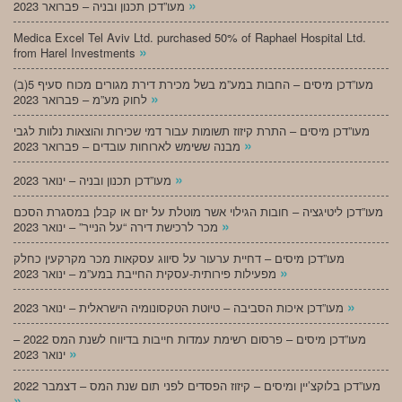
»
מעו”דכן תכנון ובניה – פברואר 2023
Medica Excel Tel Aviv Ltd. purchased 50% of Raphael Hospital Ltd.
»
from Harel Investments
מעו”דכן מיסים – החבות במע”מ בשל מכירת דירת מגורים מכוח סעיף 5(ב)
»
לחוק מע”מ – פברואר 2023
מעו”דכן מיסים – התרת קיזוז תשומות עבור דמי שכירות והוצאות נלוות לגבי
»
מבנה ששימש לארוחות עובדים – פברואר 2023
»
מעו”דכן תכנון ובניה – ינואר 2023
מעו”דכן ליטיגציה – חובות הגילוי אשר מוטלת על יזם או קבלן במסגרת הסכם
»
מכר לרכישת דירה “על הנייר” – ינואר 2023
מעו”דכן מיסים – דחיית ערעור על סיווג עסקאות מכר מקרקעין כחלק
»
מפעילות פירותית-עסקית החייבת במע”מ – ינואר 2023
»
מעו”דכן איכות הסביבה – טיוטת הטקסונומיה הישראלית – ינואר 2023
מעו”דכן מיסים – פרסום רשימת עמדות חייבות בדיווח לשנת המס 2022 –
»
ינואר 2023
מעו”דכן בלוקצ’יין ומיסים – קיזוז הפסדים לפני תום שנת המס – דצמבר 2022
»