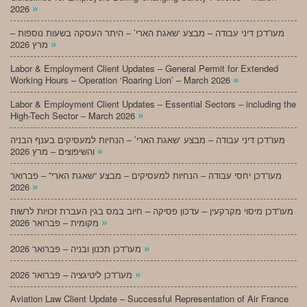
»
2026
מעו”דכן דיני עבודה – מבצע ‘שאגת הארי’ – היתר העסקה בשעות נוספות –
»
מרץ 2026
Labor & Employment Client Updates – General Permit for Extended
»
Working Hours – Operation ‘Roaring Lion’ – March 2026
Labor & Employment Client Updates – Essential Sectors – including the
»
High-Tech Sector – March 2026
מעו”דכן דיני עבודה – מבצע ‘שאגת הארי’ – הנחיות למעסיקים בענף הבניה
»
והשיפוצים – מרץ 2026
מעו”דכן יחסי עבודה – הנחיות למעסיקים – מבצע “שאגת הארי” – פברואר
»
2026
מעו”דכן מיסוי מקרקעין – עדכון פסיקה – חיוב במס בגין העברת זכויות לרשות
»
מקומית – פברואר 2026
»
מעו”דכן תכנון ובניה – פברואר 2026
»
מעו”דכן ליטיגציה – פברואר 2026
Aviation Law Client Update – Successful Representation of Air France