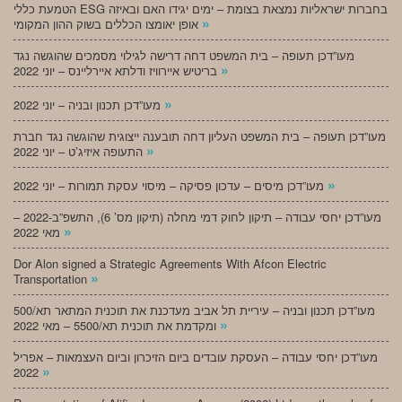
הטמעת כללי ESG בחברות ישראליות נמצאת בצומת – ימים יגידו האם ובאיזה
»
אופן יאומצו הכללים בשוק ההון המקומי
מעו”דכן תעופה – בית המשפט דחה דרישה לגילוי מסמכים שהוגשה נגד
»
בריטיש איירוויז ודלתא איירליינס – יוני 2022
»
מעו”דכן תכנון ובניה – יוני 2022
מעו”דכן תעופה – בית המשפט העליון דחה תובענה ייצוגית שהוגשה נגד חברת
»
התעופה איזיג’ט – יוני 2022
»
מעו”דכן מיסים – עדכון פסיקה – מיסוי עסקת תמורות – יוני 2022
מעו”דכן יחסי עבודה – תיקון לחוק דמי מחלה (תיקון מס’ 6), התשפ”ב-2022 –
»
מאי 2022
Dor Alon signed a Strategic Agreements With Afcon Electric
»
Transportation
מעו”דכן תכנון ובניה – עיריית תל אביב מעדכנת את תוכנית המתאר תא/500
»
ומקדמת את תוכנית תא/5500 – מאי 2022
מעו”דכן יחסי עבודה – העסקת עובדים ביום הזיכרון וביום העצמאות – אפריל
»
2022