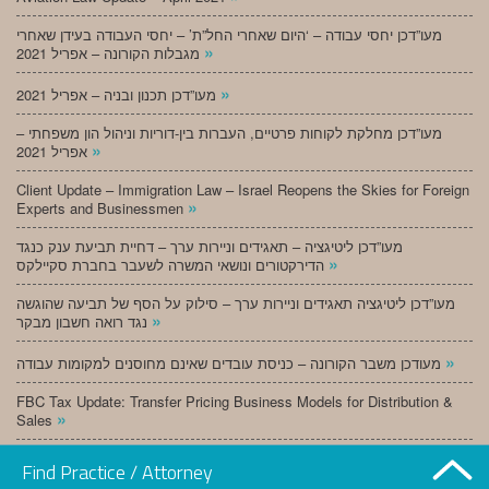
מעו”דכן יחסי עבודה – ‘היום שאחרי החל”ת’ – יחסי העבודה בעידן שאחרי
»
מגבלות הקורונה – אפריל 2021
»
מעו”דכן תכנון ובניה – אפריל 2021
מעו”דכן מחלקת לקוחות פרטיים, העברות בין-דוריות וניהול הון משפחתי –
»
אפריל 2021
Client Update – Immigration Law – Israel Reopens the Skies for Foreign
»
Experts and Businessmen
מעו”דכן ליטיגציה – תאגידים וניירות ערך – דחיית תביעת ענק כנגד
»
הדירקטורים ונושאי המשרה לשעבר בחברת סקיילקס
מעו”דכן ליטיגציה תאגידים וניירות ערך – סילוק על הסף של תביעה שהוגשה
»
נגד רואה חשבון מבקר
»
מעודכן משבר הקורונה – כניסת עובדים שאינם מחוסנים למקומות עבודה
FBC Tax Update: Transfer Pricing Business Models for Distribution &
»
Sales
»
מעו”דכן תכנון ובניה – מרץ 2021
Find Practice / Attorney