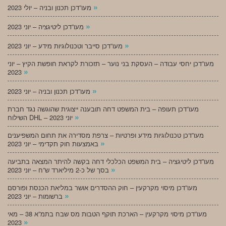
»
מעו”דכן תכנון ובניה – יולי 2023
»
מעו”דכן ליטיגציה – יוני 2023
»
מעו”דכן סייבר וטכנולוגיות מידע – יוני 2023
מעו”דכן יחסי עבודה – העסקת בני נוער – תזכורת לקראת חופשת הקיץ – יוני
»
2023
»
מעו”דכן תכנון ובניה – יוני 2023
מעו”דכן תעופה – בית המשפט דחה תובענה ייצוגית שהוגשה נגד חברת
»
השילוח DHL – יוני 2023
מעו”דכן טכנולוגיות מידע ופרטיות – צרפת מסדירה את תחום המשפיענים
»
באמצעות חוק תקדימי – יוני 2023
מעו”דכן ליטיגציה – בית המשפט הכלכלי דחה בקשה להיתר המצאה בתביעה
»
בסך של כ-2 מיליארד ש”ח – יוני 2023
מעו”דכן מיסוי מקרקעין – חוק ההסדרים אושר במליאת הכנסת ופורסם
»
ברשומות – יוני 2023
מעו”דכן מיסוי מקרקעין – הארכת תוקף הטבות מס שבח בתמ”א 38 – מאי
»
2023