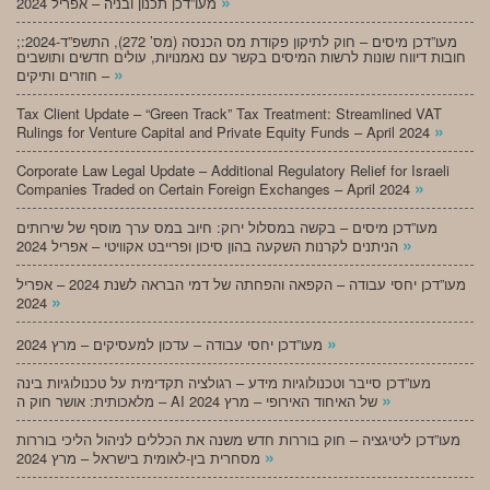
»
מעו”דכן תכנון ובניה – אפריל 2024
;מעו”דכן מיסים – חוק לתיקון פקודת מס הכנסה (מס’ 272), התשפ”ד-2024:
חובות דיווח שונות לרשות המיסים בקשר עם נאמנויות, עולים חדשים ותושבים
»
חוזרים ותיקים –
Tax Client Update – “Green Track” Tax Treatment: Streamlined VAT
»
Rulings for Venture Capital and Private Equity Funds – April 2024
Corporate Law Legal Update – Additional Regulatory Relief for Israeli
»
Companies Traded on Certain Foreign Exchanges – April 2024
מעו”דכן מיסים – בקשה במסלול ירוק: חיוב במס ערך מוסף של שירותים
»
הניתנים לקרנות השקעה בהון סיכון ופרייבט אקוויטי – אפריל 2024
מעו”דכן יחסי עבודה – הקפאה והפחתה של דמי הבראה לשנת 2024 – אפריל
»
2024
»
מעו”דכן יחסי עבודה – עדכון למעסיקים – מרץ 2024
מעו”דכן סייבר וטכנולוגיות מידע – רגולציה תקדימית על טכנולוגיות בינה
»
מלאכותית: אושר חוק ה – AI של האיחוד האירופי – מרץ 2024
מעו”דכן ליטיגציה – חוק בוררות חדש משנה את הכללים לניהול הליכי בוררות
»
מסחרית בין-לאומית בישראל – מרץ 2024