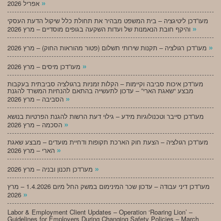
»
אפריל 2026
מעו”דכן ליטיגציה – בית המשפט מבהיר את תחולת כלל שיקול הדעת העסקי
»
והיקף חובת הנאמנות של ועדות השקעה בגופים מוסדיים – מרץ 2026
»
מעו”דכן רגולציה – תקנות שירותי תשלום (פטור מהוראות החוק) – מרץ 2026
»
מעו”דכן מיסים – מרץ 2026
מעו”דכן איכות סביבה וקיימות – הקלות זמניות ברגולציה סביבתית בעקבות
מבצע “שאגת הארי” – עדכון לתעשייה בהתאם להנחיות המשרד להגנת
»
הסביבה – מרץ 2026
מעו”דכן סייבר וטכנולוגיות מידע – גילוי דעת הרשות להגנת הפרטיות בנושא
»
הסכמה – מרץ 2026
מעו”דכן רגולציה – הצעת חוק הארכת תקופות ודחיית מועדים – מבצע שאגת
»
הארי – מרץ 2026
»
מעו”דכן תכנון ובניה – מרץ 2026
מעו”דכן דיני עבודה – עדכון שכר המינימום במשק החל מיום 1.4.2026 – מרץ
»
2026
Labor & Employment Client Updates – Operation ‘Roaring Lion’ –
Guidelines for Employers During Changing Safety Policies – March