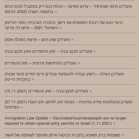
מעו”דכן מיסוי מוניציפלי – עדכון פסיקה – הנחת נכס ריק במקביל לנכס הרוס
»
בתקופה השניה (03.01.2022)
היעד הבא של רכבת הסטארט-אפ ניישן: החברה הערבית | ספר ההייטק
»
הישראלי 2021 – עיתון דה מרקר
»
מעו”דכן שוק ההון – פרשת נסטלה-אסם
»
מעו”דכן תכנון ובניה – חוק ההסדרים וחוק תכנון ובניה
»
מעו”דכן התחדשות עירונית – חוק ההסדרים
מעו”דכן הגירה – רישיון עבודה להעסקת עובדים זרים יהודים (זכאי שבות)
»
בחברות היי-טק
»
מעו”דכן תכנון ובניה – חוק ההסדרים (15.11.2021)
(07.11.2021) מעודכן טכנולוגיות מידע ופרטיות – הצעת חוק לתיקון חוק הגנת
»
הפרטיות
Immigration Law Update – Vaccinated businesspeople are no longer
»
required to obtain special entry permits to Israel (1.11.2021)
»
משפחת ברק תשקיע בחברת הביטוח איילון ותהפוך לשותפה של ווישור