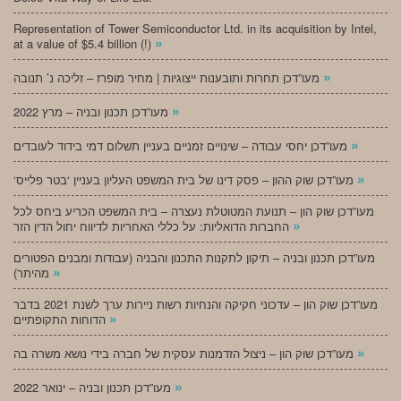
Representation of Tower Semiconductor Ltd. in its acquisition by Intel,
»
at a value of $5.4 billion (!)
»
מעו”דכן תחרות ותובענות ייצוגיות | מחיר מופרז – זליכה נ’ תנובה
»
מעו”דכן תכנון ובניה – מרץ 2022
»
מעו”דכן יחסי עבודה – שינויים זמניים בעניין תשלום דמי בידוד לעובדים
»
‘מעו”דכן שוק ההון – פסק דינו של בית המשפט העליון בעניין ‘בטר פלייס
מעו”דכן שוק הון – תנועת המטוטלת נעצרה – בית המשפט הכריע ביחס לכל
»
החברות הדואליות: על כללי האחריות לדיווח יחול הדין הזר
מעו”דכן תכנון ובניה – תיקון לתקנות התכנון והבניה (עבודות ומבנים הפטורים
»
מהיתר)
מעו”דכן שוק הון – עדכוני חקיקה והנחיות רשות ניירות ערך לשנת 2021 בדבר
»
הדוחות התקופתיים
»
מעו”דכן שוק הון – ניצול הזדמנות עסקית של חברה בידי נושא משרה בה
»
מעו”דכן תכנון ובניה – ינואר 2022