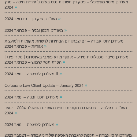
מעו”דכן מיסוי מוניציפלי – פסק דין תשתיות נפט בע”מ נ’ עיריית חיפה – מרץ
»
2024
»
מעו”דכן שוק הון – פברואר 2024
»
מעו”דכן תכנון ובניה – פברואר 2024
מעו”דכן יחסי עבודה – יום שבתון יום הבחירות לרשויות מקומיות ולמועצות
»
אזוריות – פברואר 2024
מעו”דכן סייבר וטכנולוגיות מידע – איסוף מידע פומבי באינטרנט | סקרייפינג |
»
הפרת תנאי שימוש – פברואר 2024
»
מעו”דכן ליטיגציה – ינואר 2024 II
»
Corporate Law Client Update – January 2024
»
מעו”דכן תכנון ובניה – ינואר 2024
מעו”דכן רגולציה – צו הארכת תקופות ודחיית מועדים התשפ”ד-2024 – ינואר
»
2024
»
מעו”דכן ליטיגציה – ינואר 2024
מעו”דכן יחסי עבודה – תקנות להגברת האכיפה של דיני עבודה – דצמבר 2023