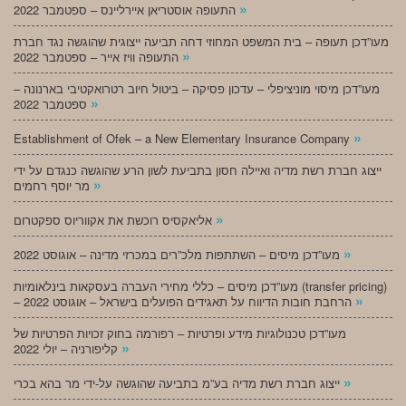
»
התעופה אוסטריאן איירליינס – ספטמבר 2022
מעו”דכן תעופה – בית המשפט המחוזי דחה תביעה ייצוגית שהוגשה נגד חברת
»
התעופה וויז אייר – ספטמבר 2022
מעו”דכן מיסוי מוניציפלי – עדכון פסיקה – ביטול חיוב רטרואקטיבי בארנונה –
»
ספטמבר 2022
»
Establishment of Ofek – a New Elementary Insurance Company
ייצוג חברת רשת מדיה ואיילה חסון בתביעת לשון הרע שהוגשה כנגדם על ידי
»
מר יוסף רחמים
»
אליאקסיס רוכשת את אקווריוס ספקטרום
»
מעו”דכן מיסים – השתתפות מלכ”רים במכרזי מדינה – אוגוסט 2022
מעו”דכן מיסים – כללי מחירי העברה בעסקאות בינלאומיות (transfer pricing)
»
– הרחבת חובות הדיווח על תאגידים הפועלים בישראל – אוגוסט 2022
מעו”דכן טכנולוגיות מידע ופרטיות – רפורמה בחוק זכויות הפרטיות של
»
קליפורניה – יולי 2022
»
ייצוג חברת רשת מדיה בע”מ בתביעה שהוגשה על-ידי מר בהא בכרי