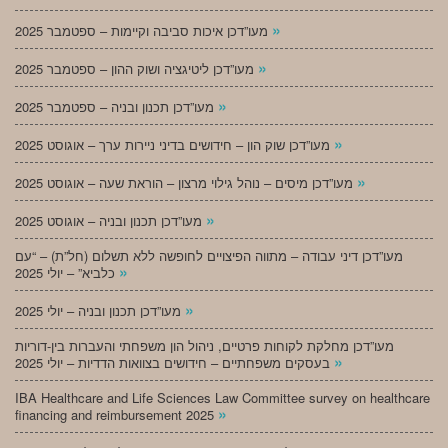
»
מעו”דכן איכות סביבה וקיימות – ספטמבר 2025
»
מעו”דכן ליטיגציה ושוק ההון – ספטמבר 2025
»
מעו”דכן תכנון ובניה – ספטמבר 2025
»
מעו”דכן שוק הון – חידושים בדיני ניירות ערך – אוגוסט 2025
»
מעו”דכן מיסים – נוהל גילוי מרצון – הוראת שעה – אוגוסט 2025
»
מעו”דכן תכנון ובניה – אוגוסט 2025
מעו”דכן דיני עבודה – מתווה הפיצויים לחופשה ללא תשלום (חל”ת) – “עם
»
כלביא” – יולי 2025
»
מעו”דכן תכנון ובניה – יולי 2025
מעו”דכן מחלקת לקוחות פרטיים, ניהול הון משפחתי והעברות בין-דוריות
»
בעסקים משפחתיים – חידושים בצוואות הדדיות – יולי 2025
IBA Healthcare and Life Sciences Law Committee survey on healthcare
»
financing and reimbursement 2025