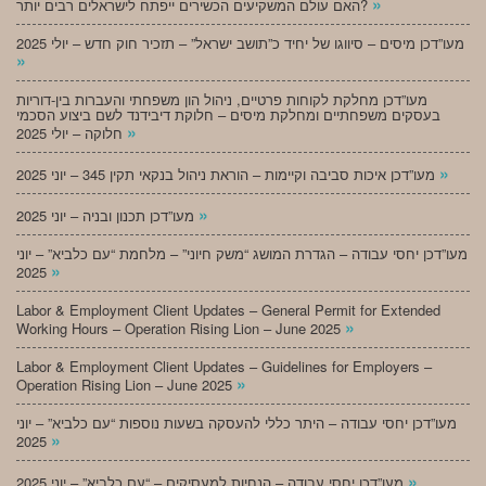
»
האם עולם המשקיעים הכשירים ייפתח לישראלים רבים יותר?
מעו”דכן מיסים – סיווגו של יחיד כ”תושב ישראל” – תזכיר חוק חדש – יולי 2025
»
מעו”דכן מחלקת לקוחות פרטיים, ניהול הון משפחתי והעברות בין-דוריות
בעסקים משפחתיים ומחלקת מיסים – חלוקת דיבידנד לשם ביצוע הסכמי
»
חלוקה – יולי 2025
»
מעו”דכן איכות סביבה וקיימות – הוראת ניהול בנקאי תקין 345 – יוני 2025
»
מעו”דכן תכנון ובניה – יוני 2025
מעו”דכן יחסי עבודה – הגדרת המושג “משק חיוני” – מלחמת “עם כלביא” – יוני
»
2025
Labor & Employment Client Updates – General Permit for Extended
»
Working Hours – Operation Rising Lion – June 2025
Labor & Employment Client Updates – Guidelines for Employers –
»
Operation Rising Lion – June 2025
מעו”דכן יחסי עבודה – היתר כללי להעסקה בשעות נוספות “עם כלביא” – יוני
»
2025
»
מעו”דכן יחסי עבודה – הנחיות למעסיקים – “עם כלביא” – יוני 2025