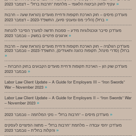
»
עקיף לחוק הביטוח הלאומי – מלחמת “חרבות ברזל” – דצמבר 2023
מעו”דכן מיסים – חוק הארכת תקופות ודחיית מועדים (הוראת שעה – חרבות
»
ברזל) (הליכי מס ומענקי סיוע), התשפ”ד-2023 – דצמבר 2023
מעו”דכן סייבר וטכנולוגיות מידע – סמכות חדשה למערך הסייבר להנחות
»
ארגונים פרטיים במשק – נובמבר 2023
מעו”דכן רגולציה – חוק הארכת תקופות ודחיית מועדים (הוראת שעה – חרבות
ברזל) (סדרי מינהל, תקופות כהונה ותאגידים), התשפ”ד-2023 – נובמבר 2023
»
מעו”דכן שוק הון – הארכת תקופות ודחיית מועדים הקבועים בחוק החברות –
»
נובמבר 2023
Labor Law Client Update – A Guide for Employers III – “Iron Swords”
»
War – November 2023
Labor Law Client Update – A Guide for Employers II – “Iron Swords” War
»
– November 2023
»
מעו”דכן מיסים – “חרבות ברזל” – נזקי המלחמה – נובמבר 2023
מעו”דכן יחסי עבודה – מלחמת “חרבות ברזל” – מתווה הפיצויים לעסקים
»
והקלות בחל”ת – נובמבר 2023