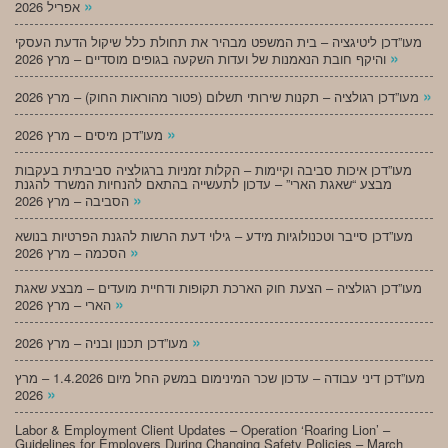
»
אפריל 2026
מעו”דכן ליטיגציה – בית המשפט מבהיר את תחולת כלל שיקול הדעת העסקי
»
והיקף חובת הנאמנות של ועדות השקעה בגופים מוסדיים – מרץ 2026
»
מעו”דכן רגולציה – תקנות שירותי תשלום (פטור מהוראות החוק) – מרץ 2026
»
מעו”דכן מיסים – מרץ 2026
מעו”דכן איכות סביבה וקיימות – הקלות זמניות ברגולציה סביבתית בעקבות
מבצע “שאגת הארי” – עדכון לתעשייה בהתאם להנחיות המשרד להגנת
»
הסביבה – מרץ 2026
מעו”דכן סייבר וטכנולוגיות מידע – גילוי דעת הרשות להגנת הפרטיות בנושא
»
הסכמה – מרץ 2026
מעו”דכן רגולציה – הצעת חוק הארכת תקופות ודחיית מועדים – מבצע שאגת
»
הארי – מרץ 2026
»
מעו”דכן תכנון ובניה – מרץ 2026
מעו”דכן דיני עבודה – עדכון שכר המינימום במשק החל מיום 1.4.2026 – מרץ
»
2026
Labor & Employment Client Updates – Operation ‘Roaring Lion’ –
Guidelines for Employers During Changing Safety Policies – March