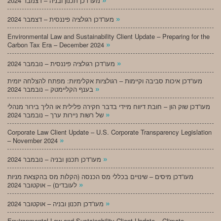
מעו”דכן תכנון ובניה – דצמבר 2024
»
מעו”דכן רגולציה פיננסית – דצמבר 2024
Environmental Law and Sustainability Client Update – Preparing for the
»
Carbon Tax Era – December 2024
»
מעו”דכן רגולציה פיננסית – נובמבר 2024
מעו”דכן איכות סביבה וקיימות – רגולציות אקלימיות: מפתח להצלחה יזמית
»
בענף הקליימטק – נובמבר 2024
מעו”דכן שוק הון – חובת דיווח מיידי בדבר חקירה פלילית או הליך בירור מנהלי
»
של רשות ניירות ערך – נובמבר 2024
Corporate Law Client Update – U.S. Corporate Transparency Legislation
»
– November 2024
»
מעו”דכן תכנון ובניה – נובמבר 2024
מעו”דכן מיסים – שינויים בכללי מס הכנסה (הקלות מס בהקצאת מניות
»
לעובדים) – אוקטובר 2024
»
מעו”דכן תכנון ובניה – אוקטובר 2024
Environmental Law and Sustainability Client Update – Climate