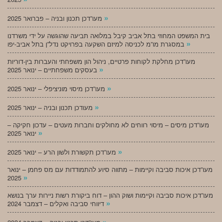
»
מעו”דכן תכנון ובניה – פברואר 2025
בית המשפט המחוזי בתל אביב קיבל במלואה תביעה שהוגשה על ידי משרדנו
»
במסגרת מו”מ לכניסה למיזם השקעה בפרויקט נדל”ן בתל אביב-יפו
מעו”דכן מחלקת לקוחות פרטיים, ניהול הון משפחתי והעברות בין-דוריות
»
בעסקים משפחתיים – ינואר 2025
»
מעו”דכן מיסוי מוניציפלי – ינואר 2025
»
מעודכן תכנון ובניה – ינואר 2025
מעו”דכן מיסים – מיסוי רווחים לא מחולקים וחברות מעטים – עדכון חקיקה –
»
ינואר 2025
»
מעו”דכן תקשורת ולשון הרע – ינואר 2025
מעו”דכן איכות סביבה וקיימות – מתווה סיוע להתמודדות עם מס פחמן – ינואר
»
2025
מעו”דכן איכות סביבה וקיימות ושוק ההון – דוח ביקורת רשות ניירות ערך בנושא
»
דיווחי סביבה ואקלים – דצמבר 2024
»