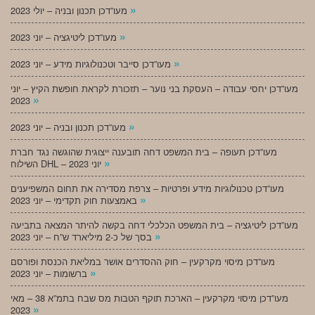
»
מעו”דכן תכנון ובניה – יולי 2023
»
מעו”דכן ליטיגציה – יוני 2023
»
מעו”דכן סייבר וטכנולוגיות מידע – יוני 2023
מעו”דכן יחסי עבודה – העסקת בני נוער – תזכורת לקראת חופשת הקיץ – יוני
»
2023
»
מעו”דכן תכנון ובניה – יוני 2023
מעו”דכן תעופה – בית המשפט דחה תובענה ייצוגית שהוגשה נגד חברת
»
השילוח DHL – יוני 2023
מעו”דכן טכנולוגיות מידע ופרטיות – צרפת מסדירה את תחום המשפיענים
»
באמצעות חוק תקדימי – יוני 2023
מעו”דכן ליטיגציה – בית המשפט הכלכלי דחה בקשה להיתר המצאה בתביעה
»
בסך של כ-2 מיליארד ש”ח – יוני 2023
מעו”דכן מיסוי מקרקעין – חוק ההסדרים אושר במליאת הכנסת ופורסם
»
ברשומות – יוני 2023
מעו”דכן מיסוי מקרקעין – הארכת תוקף הטבות מס שבח בתמ”א 38 – מאי
»
2023