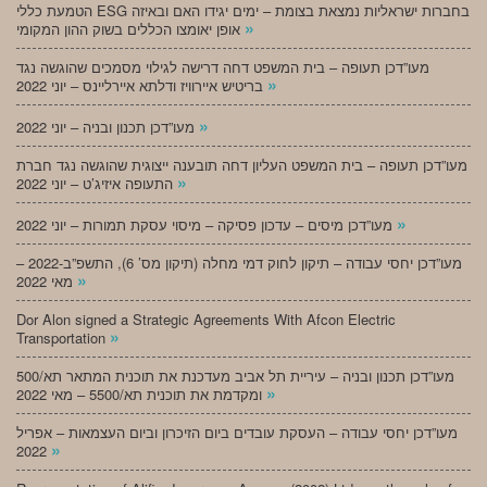
הטמעת כללי ESG בחברות ישראליות נמצאת בצומת – ימים יגידו האם ובאיזה
»
אופן יאומצו הכללים בשוק ההון המקומי
מעו”דכן תעופה – בית המשפט דחה דרישה לגילוי מסמכים שהוגשה נגד
»
בריטיש איירוויז ודלתא איירליינס – יוני 2022
»
מעו”דכן תכנון ובניה – יוני 2022
מעו”דכן תעופה – בית המשפט העליון דחה תובענה ייצוגית שהוגשה נגד חברת
»
התעופה איזיג’ט – יוני 2022
»
מעו”דכן מיסים – עדכון פסיקה – מיסוי עסקת תמורות – יוני 2022
מעו”דכן יחסי עבודה – תיקון לחוק דמי מחלה (תיקון מס’ 6), התשפ”ב-2022 –
»
מאי 2022
Dor Alon signed a Strategic Agreements With Afcon Electric
»
Transportation
מעו”דכן תכנון ובניה – עיריית תל אביב מעדכנת את תוכנית המתאר תא/500
»
ומקדמת את תוכנית תא/5500 – מאי 2022
מעו”דכן יחסי עבודה – העסקת עובדים ביום הזיכרון וביום העצמאות – אפריל
»
2022