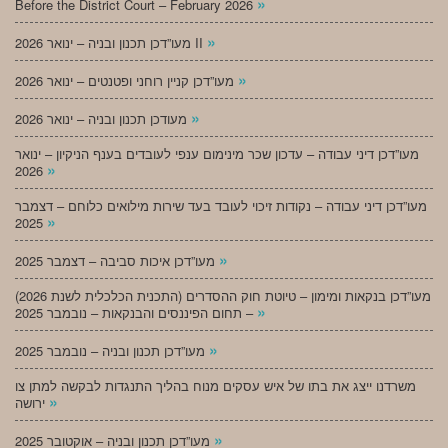
»
Before the District Court – February 2026
»
מעו”דכן תכנון ובניה – ינואר 2026 II
»
מעו”דכן קניין רוחני ופטנטים – ינואר 2026
»
מעודכן תכנון ובניה – ינואר 2026
מעו”דכן דיני עבודה – עדכון שכר מינימום ענפי לעובדים בענף הניקיון – ינואר
»
2026
מעו”דכן דיני עבודה – נקודות זיכוי לעובד בעד שירות מילואים כלוחם – דצמבר
»
2025
»
מעו”דכן איכות סביבה – דצמבר 2025
מעו”דכן בנקאות ומימון – טיוטת חוק ההסדרים (התכנית הכלכלית לשנת 2026)
»
– תחום הפיננסים והבנקאות – נובמבר 2025
»
מעו”דכן תכנון ובניה – נובמבר 2025
משרדנו ייצג את בתו של איש עסקים מנוח בהליך התנגדות לבקשה למתן צו
»
ירושה
»
מעו”דכן תכנון ובניה – אוקטובר 2025