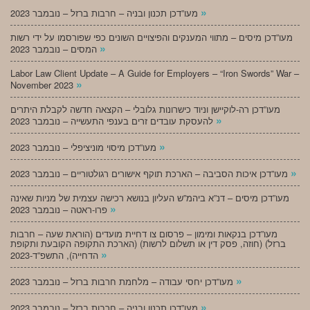
»
מעו”דכן תכנון ובניה – חרבות ברזל – נובמבר 2023
מעו”דכן מיסים – מתווי המענקים והפיצויים השונים כפי שפורסמו על ידי רשות
»
המסים – נובמבר 2023
Labor Law Client Update – A Guide for Employers – “Iron Swords” War –
»
November 2023
מעו”דכן רה-לוקיישן וניוד כישרונות גלובלי – הקצאה חדשה לקבלת היתרים
»
להעסקת עובדים זרים בענפי התעשייה – נובמבר 2023
»
מעו”דכן מיסוי מוניציפלי – נובמבר 2023
»
מעו”דכן איכות הסביבה – הארכת תוקף אישורים רגולטוריים – נובמבר 2023
מעו”דכן מיסים – דנ”א ביהמ”ש העליון בנושא רכישה עצמית של מניות שאינה
»
פרו-ראטה – נובמבר 2023
מעו”דכן בנקאות ומימון – פרסום צו דחיית מועדים (הוראת שעה – חרבות
ברזל) (חוזה, פסק דין או תשלום לרשות) (הארכת התקופה הקובעת ותקופת
»
הדחייה), התשפ”ד-2023
»
מעו”דכן יחסי עבודה – מלחמת חרבות ברזל – נובמבר 2023
»
מעו”דכן תכנון ובניה – חרבות ברזל – נובמבר 2023