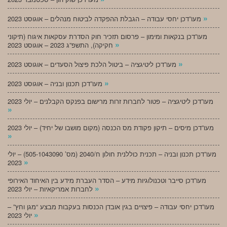
»
מעו”דכן יחסי עבודה – הגבלת ההפקדה לביטוח מנהלים – אוגוסט 2023
מעו”דכן בנקאות ומימון – פרסום תזכיר חוק הסדרת עסקאות איגוח (תיקוני
»
חקיקה), התשפ”ג 2023 – אוגוסט 2023
»
מעו”דכן ליטיגציה – ביטול הלכת פיצול הסעדים – אוגוסט 2023
»
מעו”דכן תכנון ובניה – אוגוסט 2023
מעו”דכן ליטיגציה – פטור לחברות זרות מרישום בפנקס הקבלנים – יולי 2023
»
מעו”דכן מיסים – תיקון פקודת מס הכנסה (מקום מושבו של יחיד) – יולי 2023
»
מעו”דכן תכנון ובניה – תכנית כוללנית חולון ח/2040 (מס’ 505-1043090) – יולי
»
2023
מעו”דכן סייבר וטכנולוגיות מידע – הסדר העברת מידע בין האיחוד האירופי
»
לחברות אמריקאיות – יולי 2023
מעו”דכן יחסי עבודה – פיצויים בגין אובדן הכנסות בעקבות מבצע “מגן וחץ” –
»
יולי 2023