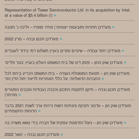
Representation of Tower Semiconductor Ltd. in its acquisition by Intel,
»
at a value of $5.4 billion (!)
»
מעו”דכן תחרות ותובענות ייצוגיות | מחיר מופרז – זליכה נ’ תנובה
»
מעו”דכן תכנון ובניה – מרץ 2022
»
מעו”דכן יחסי עבודה – שינויים זמניים בעניין תשלום דמי בידוד לעובדים
»
‘מעו”דכן שוק ההון – פסק דינו של בית המשפט העליון בעניין ‘בטר פלייס
מעו”דכן שוק הון – תנועת המטוטלת נעצרה – בית המשפט הכריע ביחס לכל
»
החברות הדואליות: על כללי האחריות לדיווח יחול הדין הזר
מעו”דכן תכנון ובניה – תיקון לתקנות התכנון והבניה (עבודות ומבנים הפטורים
»
מהיתר)
מעו”דכן שוק הון – עדכוני חקיקה והנחיות רשות ניירות ערך לשנת 2021 בדבר
»
הדוחות התקופתיים
»
מעו”דכן שוק הון – ניצול הזדמנות עסקית של חברה בידי נושא משרה בה
»
מעו”דכן תכנון ובניה – ינואר 2022