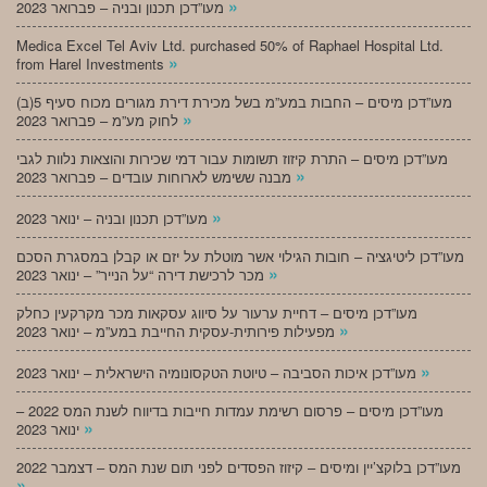
»
מעו”דכן תכנון ובניה – פברואר 2023
Medica Excel Tel Aviv Ltd. purchased 50% of Raphael Hospital Ltd.
»
from Harel Investments
מעו”דכן מיסים – החבות במע”מ בשל מכירת דירת מגורים מכוח סעיף 5(ב)
»
לחוק מע”מ – פברואר 2023
מעו”דכן מיסים – התרת קיזוז תשומות עבור דמי שכירות והוצאות נלוות לגבי
»
מבנה ששימש לארוחות עובדים – פברואר 2023
»
מעו”דכן תכנון ובניה – ינואר 2023
מעו”דכן ליטיגציה – חובות הגילוי אשר מוטלת על יזם או קבלן במסגרת הסכם
»
מכר לרכישת דירה “על הנייר” – ינואר 2023
מעו”דכן מיסים – דחיית ערעור על סיווג עסקאות מכר מקרקעין כחלק
»
מפעילות פירותית-עסקית החייבת במע”מ – ינואר 2023
»
מעו”דכן איכות הסביבה – טיוטת הטקסונומיה הישראלית – ינואר 2023
מעו”דכן מיסים – פרסום רשימת עמדות חייבות בדיווח לשנת המס 2022 –
»
ינואר 2023
מעו”דכן בלוקצ’יין ומיסים – קיזוז הפסדים לפני תום שנת המס – דצמבר 2022
»