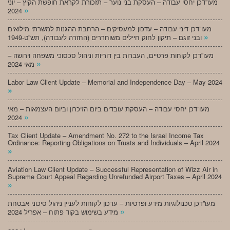
מעו”דכן יחסי עבודה – העסקת בני נוער – תזכורת לקראת חופשת הקיץ – יוני
»
2024
מעו”דכן דיני עבודה – עדכון למעסיקים – הרחבת ההגנות למשרתי מילואים
»
ובני זוגם – תיקון לחוק חיילים משוחררים (החזרה לעבודה), תש”ט-1949
מעו”דכן לקוחות פרטיים, העברות בין דוריות וניהול סכסוכי משפחה וירושה –
»
מאי 2024
Labor Law Client Update – Memorial and Independence Day – May 2024
»
מעו”דכן יחסי עבודה – העסקת עובדים ביום הזיכרון וביום העצמאות – מאי
»
2024
Tax Client Update – Amendment No. 272 to the Israel Income Tax
Ordinance: Reporting Obligations on Trusts and Individuals – April 2024
»
Aviation Law Client Update – Successful Representation of Wizz Air in
Supreme Court Appeal Regarding Unrefunded Airport Taxes – April 2024
»
מעו”דכן טכנולוגיות מידע ופרטיות – עדכון לקוחות לעניין ניהול סיכוני אבטחת
»
מידע בשימוש בקוד פתוח – אפריל 2024