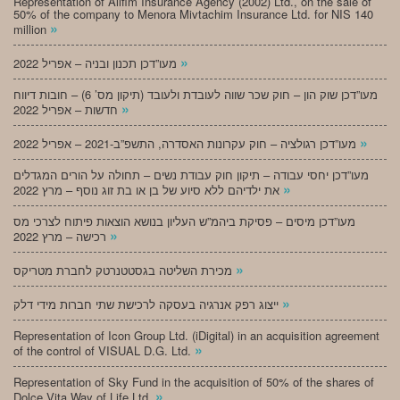
Representation of Alifim Insurance Agency (2002) Ltd., on the sale of
50% of the company to Menora Mivtachim Insurance Ltd. for NIS 140
»
million
»
מעו”דכן תכנון ובניה – אפריל 2022
מעו”דכן שוק הון – חוק שכר שווה לעובדת ולעובד (תיקון מס’ 6) – חובות דיווח
»
חדשות – אפריל 2022
»
מעו”דכן רגולציה – חוק עקרונות האסדרה, התשפ”ב-2021 – אפריל 2022
מעו”דכן יחסי עבודה – תיקון חוק עבודת נשים – תחולה על הורים המגדלים
»
את ילדיהם ללא סיוע של בן או בת זוג נוסף – מרץ 2022
מעו”דכן מיסים – פסיקת ביהמ”ש העליון בנושא הוצאות פיתוח לצרכי מס
»
רכישה – מרץ 2022
»
מכירת השליטה בגסטטנרטק לחברת מטריקס
»
ייצוג רפק אנרגיה בעסקה לרכישת שתי חברות מידי דלק
Representation of Icon Group Ltd. (iDigital) in an acquisition agreement
»
of the control of VISUAL D.G. Ltd.
Representation of Sky Fund in the acquisition of 50% of the shares of
»
Dolce Vita Way of Life Ltd.