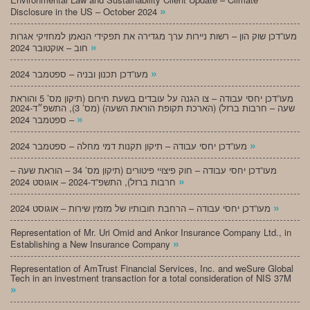
»
Disclosure in the US – October 2024
מעו”דכן שוק הון – רשות ניירות ערך מגדירה את תפקידי הנאמן למחזיקי אגרות
»
חוב – אוקטובר 2024
»
מעו”דכן תכנון ובניה – ספטמבר 2024
מעו”דכן יחסי עבודה – צו הגנה על עובדים בשעת חירום (תיקון מס’ 5 והוראת
שעה – חרבות ברזל) (הארכת תקופת הוראת השעה) (מס’ 3), התשפ״ד-2024
»
– ספטמבר 2024
»
מעו”דכן יחסי עבודה – תיקון תקנות דמי מחלה – ספטמבר 2024
מעו”דכן יחסי עבודה – חוק פיצויי פיטורים (תיקון מס’ 34 – הוראת שעה –
»
חרבות ברזל), התשפ”ד-2024 – אוגוסט 2024
»
מעו”דכן יחסי עבודה – הרחבת חובותיו של מזמין שירות – אוגוסט 2024
Representation of Mr. Uri Omid and Ankor Insurance Company Ltd., in
»
Establishing a New Insurance Company
Representation of AmTrust Financial Services, Inc. and weSure Global
Tech in an investment transaction for a total consideration of NIS 37M
»