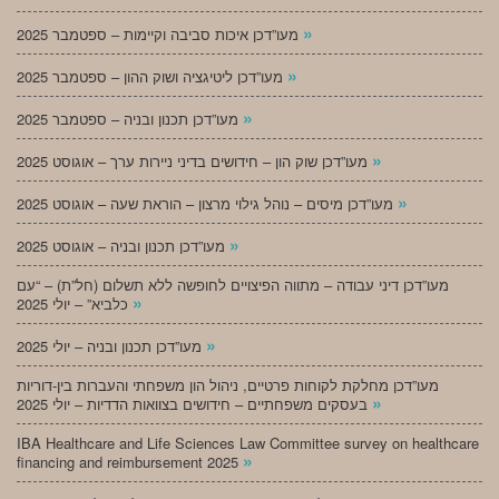
»
מעו”דכן איכות סביבה וקיימות – ספטמבר 2025
»
מעו”דכן ליטיגציה ושוק ההון – ספטמבר 2025
»
מעו”דכן תכנון ובניה – ספטמבר 2025
»
מעו”דכן שוק הון – חידושים בדיני ניירות ערך – אוגוסט 2025
»
מעו”דכן מיסים – נוהל גילוי מרצון – הוראת שעה – אוגוסט 2025
»
מעו”דכן תכנון ובניה – אוגוסט 2025
מעו”דכן דיני עבודה – מתווה הפיצויים לחופשה ללא תשלום (חל”ת) – “עם
»
כלביא” – יולי 2025
»
מעו”דכן תכנון ובניה – יולי 2025
מעו”דכן מחלקת לקוחות פרטיים, ניהול הון משפחתי והעברות בין-דוריות
»
בעסקים משפחתיים – חידושים בצוואות הדדיות – יולי 2025
IBA Healthcare and Life Sciences Law Committee survey on healthcare
»
financing and reimbursement 2025