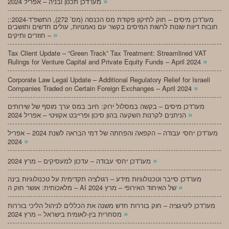
»
מעו”דכן תכנון ובניה – אפריל 2024
;מעו”דכן מיסים – חוק לתיקון פקודת מס הכנסה (מס’ 272), התשפ”ד-2024:
חובות דיווח שונות לרשות המיסים בקשר עם נאמנויות, עולים חדשים ותושבים
»
חוזרים ותיקים –
Tax Client Update – “Green Track” Tax Treatment: Streamlined VAT
»
Rulings for Venture Capital and Private Equity Funds – April 2024
Corporate Law Legal Update – Additional Regulatory Relief for Israeli
»
Companies Traded on Certain Foreign Exchanges – April 2024
מעו”דכן מיסים – בקשה במסלול ירוק: חיוב במס ערך מוסף של שירותים
»
הניתנים לקרנות השקעה בהון סיכון ופרייבט אקוויטי – אפריל 2024
מעו”דכן יחסי עבודה – הקפאה והפחתה של דמי הבראה לשנת 2024 – אפריל
»
2024
»
מעו”דכן יחסי עבודה – עדכון למעסיקים – מרץ 2024
מעו”דכן סייבר וטכנולוגיות מידע – רגולציה תקדימית על טכנולוגיות בינה
»
מלאכותית: אושר חוק ה – AI של האיחוד האירופי – מרץ 2024
מעו”דכן ליטיגציה – חוק בוררות חדש משנה את הכללים לניהול הליכי בוררות
»
מסחרית בין-לאומית בישראל – מרץ 2024