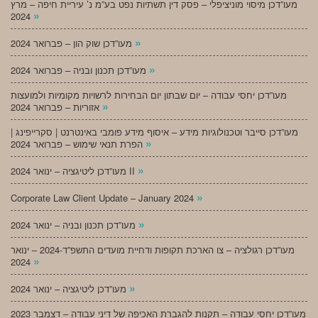
מעו”דכן מיסוי מוניציפלי – פסק דין תשתיות נפט בע”מ נ’ עיריית חיפה – מרץ
»
2024
»
מעו”דכן שוק הון – פברואר 2024
»
מעו”דכן תכנון ובניה – פברואר 2024
מעו”דכן יחסי עבודה – יום שבתון יום הבחירות לרשויות מקומיות ולמועצות
»
אזוריות – פברואר 2024
מעו”דכן סייבר וטכנולוגיות מידע – איסוף מידע פומבי באינטרנט | סקרייפינג |
»
הפרת תנאי שימוש – פברואר 2024
»
מעו”דכן ליטיגציה – ינואר 2024 II
»
Corporate Law Client Update – January 2024
»
מעו”דכן תכנון ובניה – ינואר 2024
מעו”דכן רגולציה – צו הארכת תקופות ודחיית מועדים התשפ”ד-2024 – ינואר
»
2024
»
מעו”דכן ליטיגציה – ינואר 2024
מעו”דכן יחסי עבודה – תקנות להגברת האכיפה של דיני עבודה – דצמבר 2023