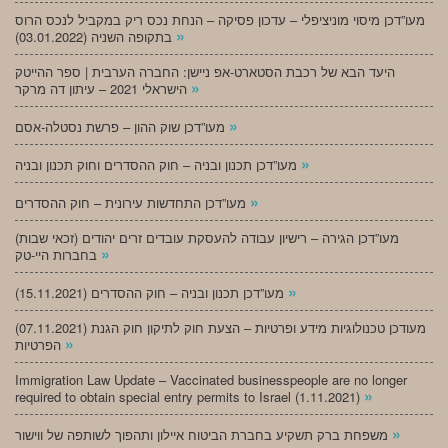
מעו”דכן מיסוי מוניציפלי – עדכון פסיקה – הנחת נכס ריק במקביל לנכס הרוס
»
בתקופה השניה (03.01.2022)
היעד הבא של רכבת הסטארט-אפ ניישן: החברה הערבית | ספר ההייטק
»
הישראלי 2021 – עיתון דה מרקר
»
מעו”דכן שוק ההון – פרשת נסטלה-אסם
»
מעו”דכן תכנון ובניה – חוק ההסדרים וחוק תכנון ובניה
»
מעו”דכן התחדשות עירונית – חוק ההסדרים
מעו”דכן הגירה – רישיון עבודה להעסקת עובדים זרים יהודים (זכאי שבות)
»
בחברות היי-טק
»
מעו”דכן תכנון ובניה – חוק ההסדרים (15.11.2021)
(07.11.2021) מעודכן טכנולוגיות מידע ופרטיות – הצעת חוק לתיקון חוק הגנת
»
הפרטיות
Immigration Law Update – Vaccinated businesspeople are no longer
»
required to obtain special entry permits to Israel (1.11.2021)
»
משפחת ברק תשקיע בחברת הביטוח איילון ותהפוך לשותפה של ווישור