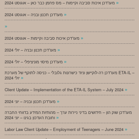
»
מעו”דכן איכות סביבה וקיימות – מס פחמן כבר כאן – אוגוסט 2024
»
מעו”דכן תכנון ובניה – אוגוסט 2024
»
»
מעו”דכן איכות סביבה וקיימות – אוגוסט 2024
»
מעו”דכן תכנון ובניה – יולי 2024
»
מעו”דכן מיסוי מוניציפלי – יולי 2024
מעו”דכן רה-לוקיישן וניוד כישרונות גלובלי – כניסה לתוקף של מערכת ETA-IL –
»
יולי 2024
»
Client Update – Implementation of the ETA-IL System – July 2024
»
מעו”דכן תכנון ובניה – יוני 2024
מעו”דכן שוק הון – חידושים בדיני ניירות ערך – מהותיות המידע בדווחי החברה
»
וחובת העדכון בגינו – יוני 2024
»
Labor Law Client Update – Employment of Teenagers – June 2024