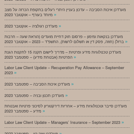
מעו”דכן איכות הסביבה – עדכון בעניין היתרי רעלים בתקופת הכרזה על מצב
»
מיוחד בעורף – אוקטובר 2023
»
מעו”דכן רגולציה – אוקטובר 2023
מעו”דכן בנקאות ומימון – פרסום חוק דחיית מועדים (הוראת שעה – חרבות
»
ברזל) (חוזה, פסק דין או תשלום לרשות), התשפ”ד – 2023 – אוקטובר 2023
מעו”דכן טכנולוגיות מידע ופרטיות – מדריך ליישום תקנה 15 לתקנות הגנת
»
הפרטיות (אבטחת מידע) – ספטמבר 2023
Labor Law Client Update – Recuperation Pay Allowance – September
»
2023
»
מעו”דכן איכות הסביבה – ספטמבר 2023
»
מעו”דכן תכנון ובניה – ספטמבר 2023
מעו”דכן סייבר וטכנולוגיות מידע – אחריות דירקטוריון לסיכוני פרטיות ואבטחת
»
מידע – ספטמבר 2023
»
Labor Law Client Update – Managers’ Insurance – September 2023
»
מעו”דכן שוק הון – ספטמבר 2023