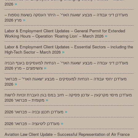
»
2026
מעו”דכן דיני עבודה – מבצע ‘שאגת הארי’ – היתר העסקה בשעות נוספות –
»
מרץ 2026
Labor & Employment Client Updates – General Permit for Extended
»
Working Hours – Operation ‘Roaring Lion’ – March 2026
Labor & Employment Client Updates – Essential Sectors – including the
»
High-Tech Sector – March 2026
מעו”דכן דיני עבודה – מבצע ‘שאגת הארי’ – הנחיות למעסיקים בענף הבניה
»
והשיפוצים – מרץ 2026
מעו”דכן יחסי עבודה – הנחיות למעסיקים – מבצע “שאגת הארי” – פברואר
»
2026
מעו”דכן מיסוי מקרקעין – עדכון פסיקה – חיוב במס בגין העברת זכויות לרשות
»
מקומית – פברואר 2026
»
מעו”דכן תכנון ובניה – פברואר 2026
»
מעו”דכן ליטיגציה – פברואר 2026
Aviation Law Client Update – Successful Representation of Air France