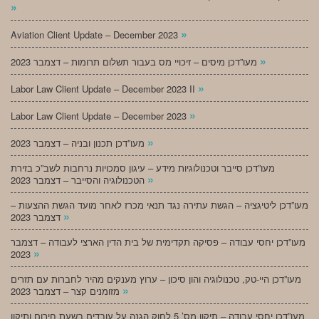
»
»
Aviation Client Update – December 2023
»
מעו”דכן מיסים – זיכויי מס בעבור תשלום תרומות – דצמבר 2023
»
Labor Law Client Update – December 2023 II
»
Labor Law Client Update – December 2023
»
מעו”דכן תכנון ובניה – דצמבר 2023
מעו”דכן סייבר וטכנולוגיות מידע – עיגון סמכויות נרחבות לשב”כ בזירת
»
הטכנולוגיה והסייבר – דצמבר 2023
מעו”דכן ליטיגציה – הגשת עתירה נגד תנאי מכרז לאחר מועד הגשת ההצעות –
»
דצמבר 2023
מעו”דכן יחסי עבודה – פסיקה תקדימית של בית הדין הארצי לעבודה – דצמבר
»
2023
מעו”דכן היי-טק, טכנולוגיה והון סיכון – ערוץ מענקים מהיר לחברות עם תזרים
»
מזומנים קצר – דצמבר 2023
מעו”דכן יחסי עבודה – תיקון מס’ 5 לחוק הגנה על עובדים בשעת חירום ותיקון