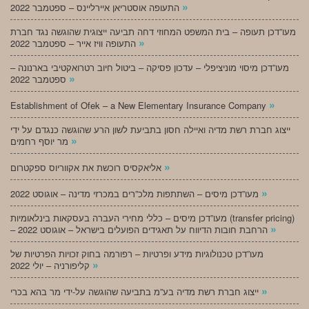
»
התעופה אוסטריאן איירליינס – ספטמבר 2022
מעו”דכן תעופה – בית המשפט המחוזי דחה תביעה ייצוגית שהוגשה נגד חברת
»
התעופה וויז אייר – ספטמבר 2022
מעו”דכן מיסוי מוניציפלי – עדכון פסיקה – ביטול חיוב רטרואקטיבי בארנונה –
»
ספטמבר 2022
»
Establishment of Ofek – a New Elementary Insurance Company
ייצוג חברת רשת מדיה ואיילה חסון בתביעת לשון הרע שהוגשה כנגדם על ידי
»
מר יוסף רחמים
»
אליאקסיס רוכשת את אקווריוס ספקטרום
»
מעו”דכן מיסים – השתתפות מלכ”רים במכרזי מדינה – אוגוסט 2022
מעו”דכן מיסים – כללי מחירי העברה בעסקאות בינלאומיות (transfer pricing)
»
– הרחבת חובות הדיווח על תאגידים הפועלים בישראל – אוגוסט 2022
מעו”דכן טכנולוגיות מידע ופרטיות – רפורמה בחוק זכויות הפרטיות של
»
קליפורניה – יולי 2022
»
ייצוג חברת רשת מדיה בע”מ בתביעה שהוגשה על-ידי מר בהא בכרי