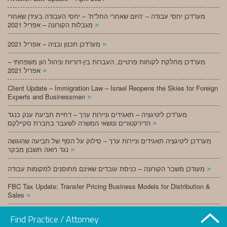
מעו”דכן יחסי עבודה – ‘היום שאחרי החל”ת’ – יחסי העבודה בעידן שאחרי
»
מגבלות הקורונה – אפריל 2021
»
מעו”דכן תכנון ובניה – אפריל 2021
מעו”דכן מחלקת לקוחות פרטיים, העברות בין-דוריות וניהול הון משפחתי –
»
אפריל 2021
Client Update – Immigration Law – Israel Reopens the Skies for Foreign
»
Experts and Businessmen
מעו”דכן ליטיגציה – תאגידים וניירות ערך – דחיית תביעת ענק כנגד
»
הדירקטורים ונושאי המשרה לשעבר בחברת סקיילקס
מעו”דכן ליטיגציה תאגידים וניירות ערך – סילוק על הסף של תביעה שהוגשה
»
נגד רואה חשבון מבקר
»
מעודכן משבר הקורונה – כניסת עובדים שאינם מחוסנים למקומות עבודה
FBC Tax Update: Transfer Pricing Business Models for Distribution &
»
Sales
»
מעו”דכן תכנון ובניה – מרץ 2021
Find Practice / Attorney