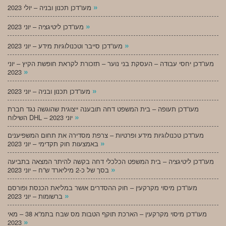
»
מעו”דכן תכנון ובניה – יולי 2023
»
מעו”דכן ליטיגציה – יוני 2023
»
מעו”דכן סייבר וטכנולוגיות מידע – יוני 2023
מעו”דכן יחסי עבודה – העסקת בני נוער – תזכורת לקראת חופשת הקיץ – יוני
»
2023
»
מעו”דכן תכנון ובניה – יוני 2023
מעו”דכן תעופה – בית המשפט דחה תובענה ייצוגית שהוגשה נגד חברת
»
השילוח DHL – יוני 2023
מעו”דכן טכנולוגיות מידע ופרטיות – צרפת מסדירה את תחום המשפיענים
»
באמצעות חוק תקדימי – יוני 2023
מעו”דכן ליטיגציה – בית המשפט הכלכלי דחה בקשה להיתר המצאה בתביעה
»
בסך של כ-2 מיליארד ש”ח – יוני 2023
מעו”דכן מיסוי מקרקעין – חוק ההסדרים אושר במליאת הכנסת ופורסם
»
ברשומות – יוני 2023
מעו”דכן מיסוי מקרקעין – הארכת תוקף הטבות מס שבח בתמ”א 38 – מאי
»
2023