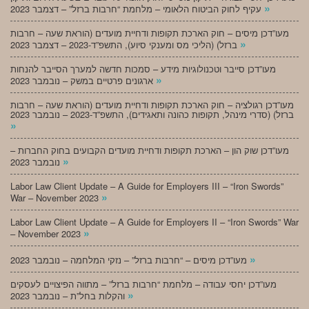
»
עקיף לחוק הביטוח הלאומי – מלחמת “חרבות ברזל” – דצמבר 2023
מעו”דכן מיסים – חוק הארכת תקופות ודחיית מועדים (הוראת שעה – חרבות
»
ברזל) (הליכי מס ומענקי סיוע), התשפ”ד-2023 – דצמבר 2023
מעו”דכן סייבר וטכנולוגיות מידע – סמכות חדשה למערך הסייבר להנחות
»
ארגונים פרטיים במשק – נובמבר 2023
מעו”דכן רגולציה – חוק הארכת תקופות ודחיית מועדים (הוראת שעה – חרבות
ברזל) (סדרי מינהל, תקופות כהונה ותאגידים), התשפ”ד-2023 – נובמבר 2023
»
מעו”דכן שוק הון – הארכת תקופות ודחיית מועדים הקבועים בחוק החברות –
»
נובמבר 2023
Labor Law Client Update – A Guide for Employers III – “Iron Swords”
»
War – November 2023
Labor Law Client Update – A Guide for Employers II – “Iron Swords” War
»
– November 2023
»
מעו”דכן מיסים – “חרבות ברזל” – נזקי המלחמה – נובמבר 2023
מעו”דכן יחסי עבודה – מלחמת “חרבות ברזל” – מתווה הפיצויים לעסקים
»
והקלות בחל”ת – נובמבר 2023