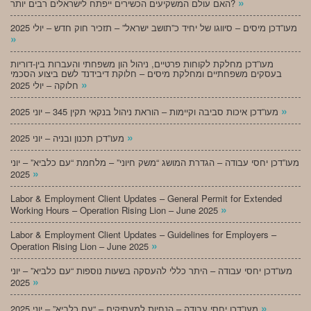
»
האם עולם המשקיעים הכשירים ייפתח לישראלים רבים יותר?
מעו”דכן מיסים – סיווגו של יחיד כ”תושב ישראל” – תזכיר חוק חדש – יולי 2025
»
מעו”דכן מחלקת לקוחות פרטיים, ניהול הון משפחתי והעברות בין-דוריות
בעסקים משפחתיים ומחלקת מיסים – חלוקת דיבידנד לשם ביצוע הסכמי
»
חלוקה – יולי 2025
»
מעו”דכן איכות סביבה וקיימות – הוראת ניהול בנקאי תקין 345 – יוני 2025
»
מעו”דכן תכנון ובניה – יוני 2025
מעו”דכן יחסי עבודה – הגדרת המושג “משק חיוני” – מלחמת “עם כלביא” – יוני
»
2025
Labor & Employment Client Updates – General Permit for Extended
»
Working Hours – Operation Rising Lion – June 2025
Labor & Employment Client Updates – Guidelines for Employers –
»
Operation Rising Lion – June 2025
מעו”דכן יחסי עבודה – היתר כללי להעסקה בשעות נוספות “עם כלביא” – יוני
»
2025
»
מעו”דכן יחסי עבודה – הנחיות למעסיקים – “עם כלביא” – יוני 2025