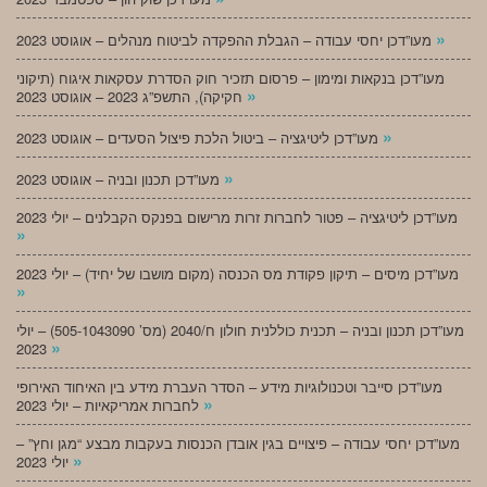
»
מעו”דכן יחסי עבודה – הגבלת ההפקדה לביטוח מנהלים – אוגוסט 2023
מעו”דכן בנקאות ומימון – פרסום תזכיר חוק הסדרת עסקאות איגוח (תיקוני
»
חקיקה), התשפ”ג 2023 – אוגוסט 2023
»
מעו”דכן ליטיגציה – ביטול הלכת פיצול הסעדים – אוגוסט 2023
»
מעו”דכן תכנון ובניה – אוגוסט 2023
מעו”דכן ליטיגציה – פטור לחברות זרות מרישום בפנקס הקבלנים – יולי 2023
»
מעו”דכן מיסים – תיקון פקודת מס הכנסה (מקום מושבו של יחיד) – יולי 2023
»
מעו”דכן תכנון ובניה – תכנית כוללנית חולון ח/2040 (מס’ 505-1043090) – יולי
»
2023
מעו”דכן סייבר וטכנולוגיות מידע – הסדר העברת מידע בין האיחוד האירופי
»
לחברות אמריקאיות – יולי 2023
מעו”דכן יחסי עבודה – פיצויים בגין אובדן הכנסות בעקבות מבצע “מגן וחץ” –
»
יולי 2023