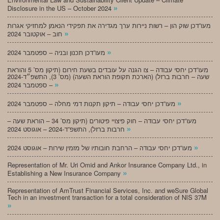
»
Disclosure in the US – October 2024
מעו”דכן שוק הון – רשות ניירות ערך מגדירה את תפקידי הנאמן למחזיקי אגרות
»
חוב – אוקטובר 2024
»
מעו”דכן תכנון ובניה – ספטמבר 2024
מעו”דכן יחסי עבודה – צו הגנה על עובדים בשעת חירום (תיקון מס’ 5 והוראת
שעה – חרבות ברזל) (הארכת תקופת הוראת השעה) (מס’ 3), התשפ״ד-2024
»
– ספטמבר 2024
»
מעו”דכן יחסי עבודה – תיקון תקנות דמי מחלה – ספטמבר 2024
מעו”דכן יחסי עבודה – חוק פיצויי פיטורים (תיקון מס’ 34 – הוראת שעה –
»
חרבות ברזל), התשפ”ד-2024 – אוגוסט 2024
»
מעו”דכן יחסי עבודה – הרחבת חובותיו של מזמין שירות – אוגוסט 2024
Representation of Mr. Uri Omid and Ankor Insurance Company Ltd., in
»
Establishing a New Insurance Company
Representation of AmTrust Financial Services, Inc. and weSure Global
Tech in an investment transaction for a total consideration of NIS 37M
»