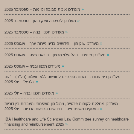
»
מעו”דכן איכות סביבה וקיימות – ספטמבר 2025
»
מעו”דכן ליטיגציה ושוק ההון – ספטמבר 2025
»
מעו”דכן תכנון ובניה – ספטמבר 2025
»
מעו”דכן שוק הון – חידושים בדיני ניירות ערך – אוגוסט 2025
»
מעו”דכן מיסים – נוהל גילוי מרצון – הוראת שעה – אוגוסט 2025
»
מעו”דכן תכנון ובניה – אוגוסט 2025
מעו”דכן דיני עבודה – מתווה הפיצויים לחופשה ללא תשלום (חל”ת) – “עם
»
כלביא” – יולי 2025
»
מעו”דכן תכנון ובניה – יולי 2025
מעו”דכן מחלקת לקוחות פרטיים, ניהול הון משפחתי והעברות בין-דוריות
»
בעסקים משפחתיים – חידושים בצוואות הדדיות – יולי 2025
IBA Healthcare and Life Sciences Law Committee survey on healthcare
»
financing and reimbursement 2025