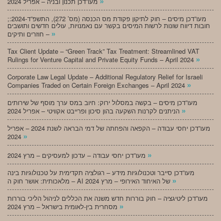
»
מעו”דכן תכנון ובניה – אפריל 2024
;מעו”דכן מיסים – חוק לתיקון פקודת מס הכנסה (מס’ 272), התשפ”ד-2024:
חובות דיווח שונות לרשות המיסים בקשר עם נאמנויות, עולים חדשים ותושבים
»
חוזרים ותיקים –
Tax Client Update – “Green Track” Tax Treatment: Streamlined VAT
»
Rulings for Venture Capital and Private Equity Funds – April 2024
Corporate Law Legal Update – Additional Regulatory Relief for Israeli
»
Companies Traded on Certain Foreign Exchanges – April 2024
מעו”דכן מיסים – בקשה במסלול ירוק: חיוב במס ערך מוסף של שירותים
»
הניתנים לקרנות השקעה בהון סיכון ופרייבט אקוויטי – אפריל 2024
מעו”דכן יחסי עבודה – הקפאה והפחתה של דמי הבראה לשנת 2024 – אפריל
»
2024
»
מעו”דכן יחסי עבודה – עדכון למעסיקים – מרץ 2024
מעו”דכן סייבר וטכנולוגיות מידע – רגולציה תקדימית על טכנולוגיות בינה
»
מלאכותית: אושר חוק ה – AI של האיחוד האירופי – מרץ 2024
מעו”דכן ליטיגציה – חוק בוררות חדש משנה את הכללים לניהול הליכי בוררות
»
מסחרית בין-לאומית בישראל – מרץ 2024