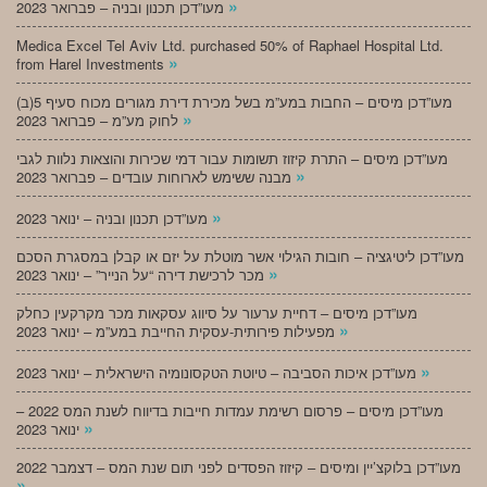
»
מעו”דכן תכנון ובניה – פברואר 2023
Medica Excel Tel Aviv Ltd. purchased 50% of Raphael Hospital Ltd.
»
from Harel Investments
מעו”דכן מיסים – החבות במע”מ בשל מכירת דירת מגורים מכוח סעיף 5(ב)
»
לחוק מע”מ – פברואר 2023
מעו”דכן מיסים – התרת קיזוז תשומות עבור דמי שכירות והוצאות נלוות לגבי
»
מבנה ששימש לארוחות עובדים – פברואר 2023
»
מעו”דכן תכנון ובניה – ינואר 2023
מעו”דכן ליטיגציה – חובות הגילוי אשר מוטלת על יזם או קבלן במסגרת הסכם
»
מכר לרכישת דירה “על הנייר” – ינואר 2023
מעו”דכן מיסים – דחיית ערעור על סיווג עסקאות מכר מקרקעין כחלק
»
מפעילות פירותית-עסקית החייבת במע”מ – ינואר 2023
»
מעו”דכן איכות הסביבה – טיוטת הטקסונומיה הישראלית – ינואר 2023
מעו”דכן מיסים – פרסום רשימת עמדות חייבות בדיווח לשנת המס 2022 –
»
ינואר 2023
מעו”דכן בלוקצ’יין ומיסים – קיזוז הפסדים לפני תום שנת המס – דצמבר 2022
»