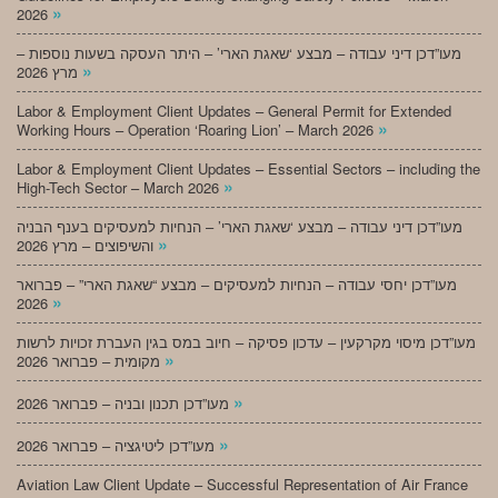
»
2026
מעו”דכן דיני עבודה – מבצע ‘שאגת הארי’ – היתר העסקה בשעות נוספות –
»
מרץ 2026
Labor & Employment Client Updates – General Permit for Extended
»
Working Hours – Operation ‘Roaring Lion’ – March 2026
Labor & Employment Client Updates – Essential Sectors – including the
»
High-Tech Sector – March 2026
מעו”דכן דיני עבודה – מבצע ‘שאגת הארי’ – הנחיות למעסיקים בענף הבניה
»
והשיפוצים – מרץ 2026
מעו”דכן יחסי עבודה – הנחיות למעסיקים – מבצע “שאגת הארי” – פברואר
»
2026
מעו”דכן מיסוי מקרקעין – עדכון פסיקה – חיוב במס בגין העברת זכויות לרשות
»
מקומית – פברואר 2026
»
מעו”דכן תכנון ובניה – פברואר 2026
»
מעו”דכן ליטיגציה – פברואר 2026
Aviation Law Client Update – Successful Representation of Air France