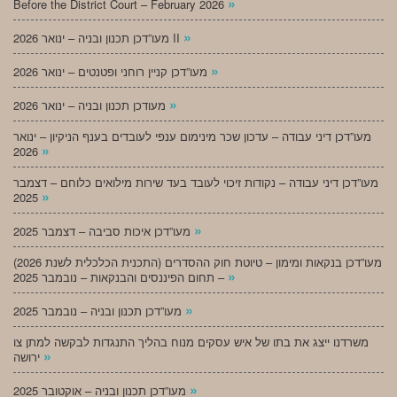
»
Before the District Court – February 2026
»
מעו”דכן תכנון ובניה – ינואר 2026 II
»
מעו”דכן קניין רוחני ופטנטים – ינואר 2026
»
מעודכן תכנון ובניה – ינואר 2026
מעו”דכן דיני עבודה – עדכון שכר מינימום ענפי לעובדים בענף הניקיון – ינואר
»
2026
מעו”דכן דיני עבודה – נקודות זיכוי לעובד בעד שירות מילואים כלוחם – דצמבר
»
2025
»
מעו”דכן איכות סביבה – דצמבר 2025
מעו”דכן בנקאות ומימון – טיוטת חוק ההסדרים (התכנית הכלכלית לשנת 2026)
»
– תחום הפיננסים והבנקאות – נובמבר 2025
»
מעו”דכן תכנון ובניה – נובמבר 2025
משרדנו ייצג את בתו של איש עסקים מנוח בהליך התנגדות לבקשה למתן צו
»
ירושה
»
מעו”דכן תכנון ובניה – אוקטובר 2025