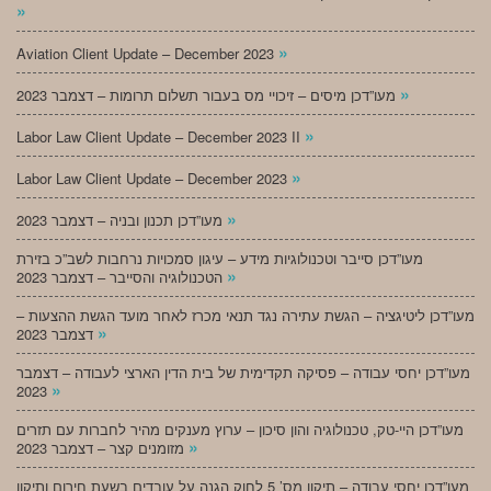
»
»
Aviation Client Update – December 2023
»
מעו”דכן מיסים – זיכויי מס בעבור תשלום תרומות – דצמבר 2023
»
Labor Law Client Update – December 2023 II
»
Labor Law Client Update – December 2023
»
מעו”דכן תכנון ובניה – דצמבר 2023
מעו”דכן סייבר וטכנולוגיות מידע – עיגון סמכויות נרחבות לשב”כ בזירת
»
הטכנולוגיה והסייבר – דצמבר 2023
מעו”דכן ליטיגציה – הגשת עתירה נגד תנאי מכרז לאחר מועד הגשת ההצעות –
»
דצמבר 2023
מעו”דכן יחסי עבודה – פסיקה תקדימית של בית הדין הארצי לעבודה – דצמבר
»
2023
מעו”דכן היי-טק, טכנולוגיה והון סיכון – ערוץ מענקים מהיר לחברות עם תזרים
»
מזומנים קצר – דצמבר 2023
מעו”דכן יחסי עבודה – תיקון מס’ 5 לחוק הגנה על עובדים בשעת חירום ותיקון