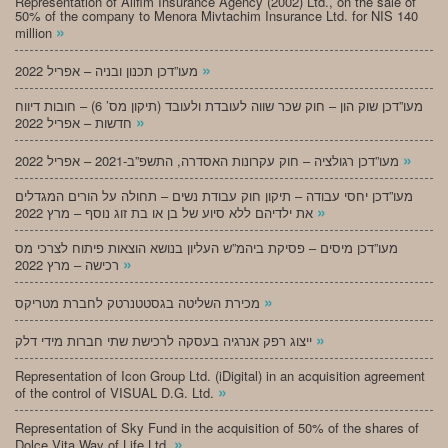
Representation of Alifim Insurance Agency (2002) Ltd., on the sale of
50% of the company to Menora Mivtachim Insurance Ltd. for NIS 140
»
million
»
מעו”דכן תכנון ובניה – אפריל 2022
מעו”דכן שוק הון – חוק שכר שווה לעובדת ולעובד (תיקון מס’ 6) – חובות דיווח
»
חדשות – אפריל 2022
»
מעו”דכן רגולציה – חוק עקרונות האסדרה, התשפ”ב-2021 – אפריל 2022
מעו”דכן יחסי עבודה – תיקון חוק עבודת נשים – תחולה על הורים המגדלים
»
את ילדיהם ללא סיוע של בן או בת זוג נוסף – מרץ 2022
מעו”דכן מיסים – פסיקת ביהמ”ש העליון בנושא הוצאות פיתוח לצרכי מס
»
רכישה – מרץ 2022
»
מכירת השליטה בגסטטנרטק לחברת מטריקס
»
ייצוג רפק אנרגיה בעסקה לרכישת שתי חברות מידי דלק
Representation of Icon Group Ltd. (iDigital) in an acquisition agreement
»
of the control of VISUAL D.G. Ltd.
Representation of Sky Fund in the acquisition of 50% of the shares of
»
Dolce Vita Way of Life Ltd.