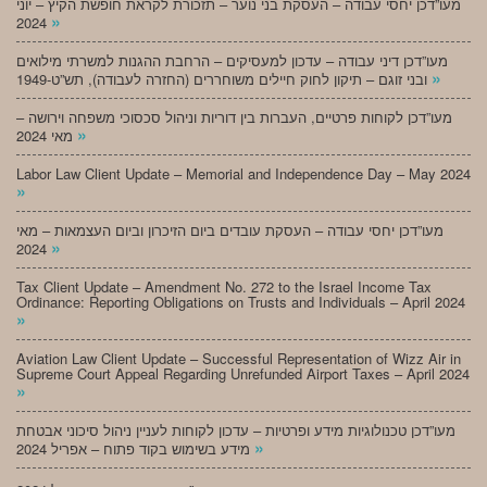
מעו”דכן יחסי עבודה – העסקת בני נוער – תזכורת לקראת חופשת הקיץ – יוני
»
2024
מעו”דכן דיני עבודה – עדכון למעסיקים – הרחבת ההגנות למשרתי מילואים
»
ובני זוגם – תיקון לחוק חיילים משוחררים (החזרה לעבודה), תש”ט-1949
מעו”דכן לקוחות פרטיים, העברות בין דוריות וניהול סכסוכי משפחה וירושה –
»
מאי 2024
Labor Law Client Update – Memorial and Independence Day – May 2024
»
מעו”דכן יחסי עבודה – העסקת עובדים ביום הזיכרון וביום העצמאות – מאי
»
2024
Tax Client Update – Amendment No. 272 to the Israel Income Tax
Ordinance: Reporting Obligations on Trusts and Individuals – April 2024
»
Aviation Law Client Update – Successful Representation of Wizz Air in
Supreme Court Appeal Regarding Unrefunded Airport Taxes – April 2024
»
מעו”דכן טכנולוגיות מידע ופרטיות – עדכון לקוחות לעניין ניהול סיכוני אבטחת
»
מידע בשימוש בקוד פתוח – אפריל 2024