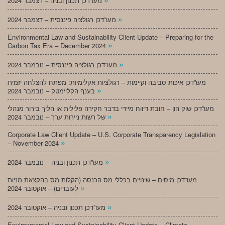
מעו”דכן תכנון ובניה – דצמבר 2024
»
מעו”דכן רגולציה פיננסית – דצמבר 2024
Environmental Law and Sustainability Client Update – Preparing for the
»
Carbon Tax Era – December 2024
»
מעו”דכן רגולציה פיננסית – נובמבר 2024
מעו”דכן איכות סביבה וקיימות – רגולציות אקלימיות: מפתח להצלחה יזמית
»
בענף הקליימטק – נובמבר 2024
מעו”דכן שוק הון – חובת דיווח מיידי בדבר חקירה פלילית או הליך בירור מנהלי
»
של רשות ניירות ערך – נובמבר 2024
Corporate Law Client Update – U.S. Corporate Transparency Legislation
»
– November 2024
»
מעו”דכן תכנון ובניה – נובמבר 2024
מעו”דכן מיסים – שינויים בכללי מס הכנסה (הקלות מס בהקצאת מניות
»
לעובדים) – אוקטובר 2024
»
מעו”דכן תכנון ובניה – אוקטובר 2024
Environmental Law and Sustainability Client Update – Climate