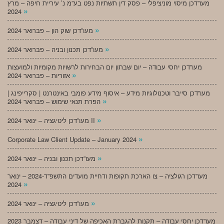
מעו”דכן מיסוי מוניציפלי – פסק דין תשתיות נפט בע”מ נ’ עיריית חיפה – מרץ
»
2024
»
מעו”דכן שוק הון – פברואר 2024
»
מעו”דכן תכנון ובניה – פברואר 2024
מעו”דכן יחסי עבודה – יום שבתון יום הבחירות לרשויות מקומיות ולמועצות
»
אזוריות – פברואר 2024
מעו”דכן סייבר וטכנולוגיות מידע – איסוף מידע פומבי באינטרנט | סקרייפינג |
»
הפרת תנאי שימוש – פברואר 2024
»
מעו”דכן ליטיגציה – ינואר 2024 II
»
Corporate Law Client Update – January 2024
»
מעו”דכן תכנון ובניה – ינואר 2024
מעו”דכן רגולציה – צו הארכת תקופות ודחיית מועדים התשפ”ד-2024 – ינואר
»
2024
»
מעו”דכן ליטיגציה – ינואר 2024
מעו”דכן יחסי עבודה – תקנות להגברת האכיפה של דיני עבודה – דצמבר 2023