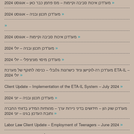
»
מעו”דכן איכות סביבה וקיימות – מס פחמן כבר כאן – אוגוסט 2024
»
מעו”דכן תכנון ובניה – אוגוסט 2024
»
»
מעו”דכן איכות סביבה וקיימות – אוגוסט 2024
»
מעו”דכן תכנון ובניה – יולי 2024
»
מעו”דכן מיסוי מוניציפלי – יולי 2024
מעו”דכן רה-לוקיישן וניוד כישרונות גלובלי – כניסה לתוקף של מערכת ETA-IL –
»
יולי 2024
»
Client Update – Implementation of the ETA-IL System – July 2024
»
מעו”דכן תכנון ובניה – יוני 2024
מעו”דכן שוק הון – חידושים בדיני ניירות ערך – מהותיות המידע בדווחי החברה
»
וחובת העדכון בגינו – יוני 2024
»
Labor Law Client Update – Employment of Teenagers – June 2024