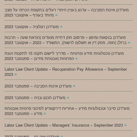
מעו”דכן איכות הסביבה – עדכון בעניין היתרי רעלים בתקופת הכרזה על מצב
»
מיוחד בעורף – אוקטובר 2023
»
מעו”דכן רגולציה – אוקטובר 2023
מעו”דכן בנקאות ומימון – פרסום חוק דחיית מועדים (הוראת שעה – חרבות
»
ברזל) (חוזה, פסק דין או תשלום לרשות), התשפ”ד – 2023 – אוקטובר 2023
מעו”דכן טכנולוגיות מידע ופרטיות – מדריך ליישום תקנה 15 לתקנות הגנת
»
הפרטיות (אבטחת מידע) – ספטמבר 2023
Labor Law Client Update – Recuperation Pay Allowance – September
»
2023
»
מעו”דכן איכות הסביבה – ספטמבר 2023
»
מעו”דכן תכנון ובניה – ספטמבר 2023
מעו”דכן סייבר וטכנולוגיות מידע – אחריות דירקטוריון לסיכוני פרטיות ואבטחת
»
מידע – ספטמבר 2023
»
Labor Law Client Update – Managers’ Insurance – September 2023
»
מעו”דכן שוק הון – ספטמבר 2023