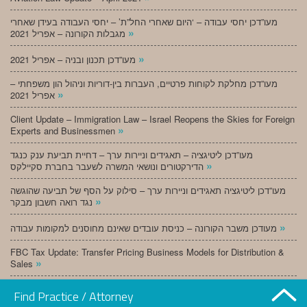
מעו”דכן יחסי עבודה – ‘היום שאחרי החל”ת’ – יחסי העבודה בעידן שאחרי
»
מגבלות הקורונה – אפריל 2021
»
מעו”דכן תכנון ובניה – אפריל 2021
מעו”דכן מחלקת לקוחות פרטיים, העברות בין-דוריות וניהול הון משפחתי –
»
אפריל 2021
Client Update – Immigration Law – Israel Reopens the Skies for Foreign
»
Experts and Businessmen
מעו”דכן ליטיגציה – תאגידים וניירות ערך – דחיית תביעת ענק כנגד
»
הדירקטורים ונושאי המשרה לשעבר בחברת סקיילקס
מעו”דכן ליטיגציה תאגידים וניירות ערך – סילוק על הסף של תביעה שהוגשה
»
נגד רואה חשבון מבקר
»
מעודכן משבר הקורונה – כניסת עובדים שאינם מחוסנים למקומות עבודה
FBC Tax Update: Transfer Pricing Business Models for Distribution &
»
Sales
»
מעו”דכן תכנון ובניה – מרץ 2021
Find Practice / Attorney