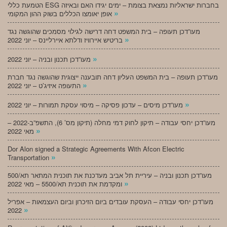
הטמעת כללי ESG בחברות ישראליות נמצאת בצומת – ימים יגידו האם ובאיזה
»
אופן יאומצו הכללים בשוק ההון המקומי
מעו”דכן תעופה – בית המשפט דחה דרישה לגילוי מסמכים שהוגשה נגד
»
בריטיש איירוויז ודלתא איירליינס – יוני 2022
»
מעו”דכן תכנון ובניה – יוני 2022
מעו”דכן תעופה – בית המשפט העליון דחה תובענה ייצוגית שהוגשה נגד חברת
»
התעופה איזיג’ט – יוני 2022
»
מעו”דכן מיסים – עדכון פסיקה – מיסוי עסקת תמורות – יוני 2022
מעו”דכן יחסי עבודה – תיקון לחוק דמי מחלה (תיקון מס’ 6), התשפ”ב-2022 –
»
מאי 2022
Dor Alon signed a Strategic Agreements With Afcon Electric
»
Transportation
מעו”דכן תכנון ובניה – עיריית תל אביב מעדכנת את תוכנית המתאר תא/500
»
ומקדמת את תוכנית תא/5500 – מאי 2022
מעו”דכן יחסי עבודה – העסקת עובדים ביום הזיכרון וביום העצמאות – אפריל
»
2022