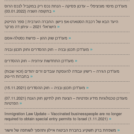
מעו”דכן מיסוי מוניציפלי – עדכון פסיקה – הנחת נכס ריק במקביל לנכס הרוס
»
בתקופה השניה (03.01.2022)
היעד הבא של רכבת הסטארט-אפ ניישן: החברה הערבית | ספר ההייטק
»
הישראלי 2021 – עיתון דה מרקר
»
מעו”דכן שוק ההון – פרשת נסטלה-אסם
»
מעו”דכן תכנון ובניה – חוק ההסדרים וחוק תכנון ובניה
»
מעו”דכן התחדשות עירונית – חוק ההסדרים
מעו”דכן הגירה – רישיון עבודה להעסקת עובדים זרים יהודים (זכאי שבות)
»
בחברות היי-טק
»
מעו”דכן תכנון ובניה – חוק ההסדרים (15.11.2021)
(07.11.2021) מעודכן טכנולוגיות מידע ופרטיות – הצעת חוק לתיקון חוק הגנת
»
הפרטיות
Immigration Law Update – Vaccinated businesspeople are no longer
»
required to obtain special entry permits to Israel (1.11.2021)
»
משפחת ברק תשקיע בחברת הביטוח איילון ותהפוך לשותפה של ווישור