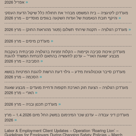
»
אפריל 2026
מעו”דכן ליטיגציה – בית המשפט מבהיר את תחולת כלל שיקול הדעת העסקי
»
והיקף חובת הנאמנות של ועדות השקעה בגופים מוסדיים – מרץ 2026
»
מעו”דכן רגולציה – תקנות שירותי תשלום (פטור מהוראות החוק) – מרץ 2026
»
מעו”דכן מיסים – מרץ 2026
מעו”דכן איכות סביבה וקיימות – הקלות זמניות ברגולציה סביבתית בעקבות
מבצע “שאגת הארי” – עדכון לתעשייה בהתאם להנחיות המשרד להגנת
»
הסביבה – מרץ 2026
מעו”דכן סייבר וטכנולוגיות מידע – גילוי דעת הרשות להגנת הפרטיות בנושא
»
הסכמה – מרץ 2026
מעו”דכן רגולציה – הצעת חוק הארכת תקופות ודחיית מועדים – מבצע שאגת
»
הארי – מרץ 2026
»
מעו”דכן תכנון ובניה – מרץ 2026
מעו”דכן דיני עבודה – עדכון שכר המינימום במשק החל מיום 1.4.2026 – מרץ
»
2026
Labor & Employment Client Updates – Operation ‘Roaring Lion’ –
Guidelines for Employers During Changing Safety Policies – March