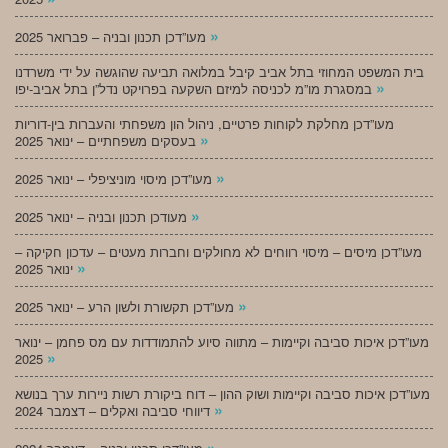
»
מעו”דכן תכנון ובניה – פברואר 2025
בית המשפט המחוזי בתל אביב קיבל במלואה תביעה שהוגשה על ידי משרדנו
»
במסגרת מו”מ לכניסה למיזם השקעה בפרויקט נדל”ן בתל אביב-יפו
מעו”דכן מחלקת לקוחות פרטיים, ניהול הון משפחתי והעברות בין-דוריות
»
בעסקים משפחתיים – ינואר 2025
»
מעו”דכן מיסוי מוניציפלי – ינואר 2025
»
מעודכן תכנון ובניה – ינואר 2025
מעו”דכן מיסים – מיסוי רווחים לא מחולקים וחברות מעטים – עדכון חקיקה –
»
ינואר 2025
»
מעו”דכן תקשורת ולשון הרע – ינואר 2025
מעו”דכן איכות סביבה וקיימות – מתווה סיוע להתמודדות עם מס פחמן – ינואר
»
2025
מעו”דכן איכות סביבה וקיימות ושוק ההון – דוח ביקורת רשות ניירות ערך בנושא
»
דיווחי סביבה ואקלים – דצמבר 2024
»