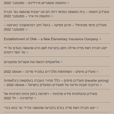
»
התעופה אוסטריאן איירליינס – ספטמבר 2022
מעו”דכן תעופה – בית המשפט המחוזי דחה תביעה ייצוגית שהוגשה נגד חברת
»
התעופה וויז אייר – ספטמבר 2022
מעו”דכן מיסוי מוניציפלי – עדכון פסיקה – ביטול חיוב רטרואקטיבי בארנונה –
»
ספטמבר 2022
»
Establishment of Ofek – a New Elementary Insurance Company
ייצוג חברת רשת מדיה ואיילה חסון בתביעת לשון הרע שהוגשה כנגדם על ידי
»
מר יוסף רחמים
»
אליאקסיס רוכשת את אקווריוס ספקטרום
»
מעו”דכן מיסים – השתתפות מלכ”רים במכרזי מדינה – אוגוסט 2022
מעו”דכן מיסים – כללי מחירי העברה בעסקאות בינלאומיות (transfer pricing)
»
– הרחבת חובות הדיווח על תאגידים הפועלים בישראל – אוגוסט 2022
מעו”דכן טכנולוגיות מידע ופרטיות – רפורמה בחוק זכויות הפרטיות של
»
קליפורניה – יולי 2022
»
ייצוג חברת רשת מדיה בע”מ בתביעה שהוגשה על-ידי מר בהא בכרי