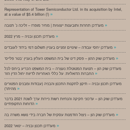
Representation of Tower Semiconductor Ltd. in its acquisition by Intel,
»
at a value of $5.4 billion (!)
»
מעו”דכן תחרות ותובענות ייצוגיות | מחיר מופרז – זליכה נ’ תנובה
»
מעו”דכן תכנון ובניה – מרץ 2022
»
מעו”דכן יחסי עבודה – שינויים זמניים בעניין תשלום דמי בידוד לעובדים
»
‘מעו”דכן שוק ההון – פסק דינו של בית המשפט העליון בעניין ‘בטר פלייס
מעו”דכן שוק הון – תנועת המטוטלת נעצרה – בית המשפט הכריע ביחס לכל
»
החברות הדואליות: על כללי האחריות לדיווח יחול הדין הזר
מעו”דכן תכנון ובניה – תיקון לתקנות התכנון והבניה (עבודות ומבנים הפטורים
»
מהיתר)
מעו”דכן שוק הון – עדכוני חקיקה והנחיות רשות ניירות ערך לשנת 2021 בדבר
»
הדוחות התקופתיים
»
מעו”דכן שוק הון – ניצול הזדמנות עסקית של חברה בידי נושא משרה בה
»
מעו”דכן תכנון ובניה – ינואר 2022