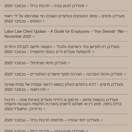
»
מעו”דכן תכנון ובניה – חרבות ברזל – נובמבר 2023
מעו”דכן מיסים – מתווי המענקים והפיצויים השונים כפי שפורסמו על ידי רשות
»
המסים – נובמבר 2023
Labor Law Client Update – A Guide for Employers – “Iron Swords” War –
»
November 2023
מעו”דכן רה-לוקיישן וניוד כישרונות גלובלי – הקצאה חדשה לקבלת היתרים
»
להעסקת עובדים זרים בענפי התעשייה – נובמבר 2023
»
מעו”דכן מיסוי מוניציפלי – נובמבר 2023
»
מעו”דכן איכות הסביבה – הארכת תוקף אישורים רגולטוריים – נובמבר 2023
מעו”דכן מיסים – דנ”א ביהמ”ש העליון בנושא רכישה עצמית של מניות שאינה
»
פרו-ראטה – נובמבר 2023
מעו”דכן בנקאות ומימון – פרסום צו דחיית מועדים (הוראת שעה – חרבות
ברזל) (חוזה, פסק דין או תשלום לרשות) (הארכת התקופה הקובעת ותקופת
»
הדחייה), התשפ”ד-2023
»
מעו”דכן יחסי עבודה – מלחמת חרבות ברזל – נובמבר 2023
»
מעו”דכן תכנון ובניה – חרבות ברזל – נובמבר 2023