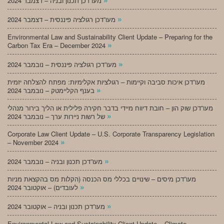
מעו”דכן תכנון ובניה – דצמבר 2024
»
מעו”דכן רגולציה פיננסית – דצמבר 2024
Environmental Law and Sustainability Client Update – Preparing for the
»
Carbon Tax Era – December 2024
»
מעו”דכן רגולציה פיננסית – נובמבר 2024
מעו”דכן איכות סביבה וקיימות – רגולציות אקלימיות: מפתח להצלחה יזמית
»
בענף הקליימטק – נובמבר 2024
מעו”דכן שוק הון – חובת דיווח מיידי בדבר חקירה פלילית או הליך בירור מנהלי
»
של רשות ניירות ערך – נובמבר 2024
Corporate Law Client Update – U.S. Corporate Transparency Legislation
»
– November 2024
»
מעו”דכן תכנון ובניה – נובמבר 2024
מעו”דכן מיסים – שינויים בכללי מס הכנסה (הקלות מס בהקצאת מניות
»
לעובדים) – אוקטובר 2024
»
מעו”דכן תכנון ובניה – אוקטובר 2024
Environmental Law and Sustainability Client Update – Climate