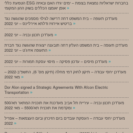
הטמעת כללי ESG בחברות ישראליות נמצאת בצומת – ימים יגידו האם ובאיזה
»
אופן יאומצו הכללים בשוק ההון המקומי
מעו”דכן תעופה – בית המשפט דחה דרישה לגילוי מסמכים שהוגשה נגד
»
בריטיש איירוויז ודלתא איירליינס – יוני 2022
»
מעו”דכן תכנון ובניה – יוני 2022
מעו”דכן תעופה – בית המשפט העליון דחה תובענה ייצוגית שהוגשה נגד חברת
»
התעופה איזיג’ט – יוני 2022
»
מעו”דכן מיסים – עדכון פסיקה – מיסוי עסקת תמורות – יוני 2022
מעו”דכן יחסי עבודה – תיקון לחוק דמי מחלה (תיקון מס’ 6), התשפ”ב-2022 –
»
מאי 2022
Dor Alon signed a Strategic Agreements With Afcon Electric
»
Transportation
מעו”דכן תכנון ובניה – עיריית תל אביב מעדכנת את תוכנית המתאר תא/500
»
ומקדמת את תוכנית תא/5500 – מאי 2022
מעו”דכן יחסי עבודה – העסקת עובדים ביום הזיכרון וביום העצמאות – אפריל
»
2022