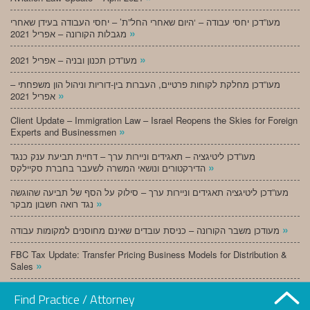
מעו”דכן יחסי עבודה – ‘היום שאחרי החל”ת’ – יחסי העבודה בעידן שאחרי
»
מגבלות הקורונה – אפריל 2021
»
מעו”דכן תכנון ובניה – אפריל 2021
מעו”דכן מחלקת לקוחות פרטיים, העברות בין-דוריות וניהול הון משפחתי –
»
אפריל 2021
Client Update – Immigration Law – Israel Reopens the Skies for Foreign
»
Experts and Businessmen
מעו”דכן ליטיגציה – תאגידים וניירות ערך – דחיית תביעת ענק כנגד
»
הדירקטורים ונושאי המשרה לשעבר בחברת סקיילקס
מעו”דכן ליטיגציה תאגידים וניירות ערך – סילוק על הסף של תביעה שהוגשה
»
נגד רואה חשבון מבקר
»
מעודכן משבר הקורונה – כניסת עובדים שאינם מחוסנים למקומות עבודה
FBC Tax Update: Transfer Pricing Business Models for Distribution &
»
Sales
»
מעו”דכן תכנון ובניה – מרץ 2021
Find Practice / Attorney