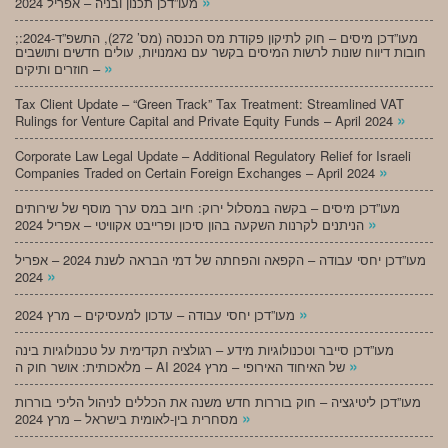
»
מעו”דכן תכנון ובניה – אפריל 2024
;מעו”דכן מיסים – חוק לתיקון פקודת מס הכנסה (מס’ 272), התשפ”ד-2024:
חובות דיווח שונות לרשות המיסים בקשר עם נאמנויות, עולים חדשים ותושבים
»
חוזרים ותיקים –
Tax Client Update – “Green Track” Tax Treatment: Streamlined VAT
»
Rulings for Venture Capital and Private Equity Funds – April 2024
Corporate Law Legal Update – Additional Regulatory Relief for Israeli
»
Companies Traded on Certain Foreign Exchanges – April 2024
מעו”דכן מיסים – בקשה במסלול ירוק: חיוב במס ערך מוסף של שירותים
»
הניתנים לקרנות השקעה בהון סיכון ופרייבט אקוויטי – אפריל 2024
מעו”דכן יחסי עבודה – הקפאה והפחתה של דמי הבראה לשנת 2024 – אפריל
»
2024
»
מעו”דכן יחסי עבודה – עדכון למעסיקים – מרץ 2024
מעו”דכן סייבר וטכנולוגיות מידע – רגולציה תקדימית על טכנולוגיות בינה
»
מלאכותית: אושר חוק ה – AI של האיחוד האירופי – מרץ 2024
מעו”דכן ליטיגציה – חוק בוררות חדש משנה את הכללים לניהול הליכי בוררות
»
מסחרית בין-לאומית בישראל – מרץ 2024