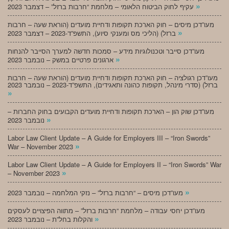
»
עקיף לחוק הביטוח הלאומי – מלחמת “חרבות ברזל” – דצמבר 2023
מעו”דכן מיסים – חוק הארכת תקופות ודחיית מועדים (הוראת שעה – חרבות
»
ברזל) (הליכי מס ומענקי סיוע), התשפ”ד-2023 – דצמבר 2023
מעו”דכן סייבר וטכנולוגיות מידע – סמכות חדשה למערך הסייבר להנחות
»
ארגונים פרטיים במשק – נובמבר 2023
מעו”דכן רגולציה – חוק הארכת תקופות ודחיית מועדים (הוראת שעה – חרבות
ברזל) (סדרי מינהל, תקופות כהונה ותאגידים), התשפ”ד-2023 – נובמבר 2023
»
מעו”דכן שוק הון – הארכת תקופות ודחיית מועדים הקבועים בחוק החברות –
»
נובמבר 2023
Labor Law Client Update – A Guide for Employers III – “Iron Swords”
»
War – November 2023
Labor Law Client Update – A Guide for Employers II – “Iron Swords” War
»
– November 2023
»
מעו”דכן מיסים – “חרבות ברזל” – נזקי המלחמה – נובמבר 2023
מעו”דכן יחסי עבודה – מלחמת “חרבות ברזל” – מתווה הפיצויים לעסקים
»
והקלות בחל”ת – נובמבר 2023