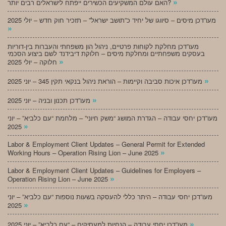
»
האם עולם המשקיעים הכשירים ייפתח לישראלים רבים יותר?
מעו”דכן מיסים – סיווגו של יחיד כ”תושב ישראל” – תזכיר חוק חדש – יולי 2025
»
מעו”דכן מחלקת לקוחות פרטיים, ניהול הון משפחתי והעברות בין-דוריות
בעסקים משפחתיים ומחלקת מיסים – חלוקת דיבידנד לשם ביצוע הסכמי
»
חלוקה – יולי 2025
»
מעו”דכן איכות סביבה וקיימות – הוראת ניהול בנקאי תקין 345 – יוני 2025
»
מעו”דכן תכנון ובניה – יוני 2025
מעו”דכן יחסי עבודה – הגדרת המושג “משק חיוני” – מלחמת “עם כלביא” – יוני
»
2025
Labor & Employment Client Updates – General Permit for Extended
»
Working Hours – Operation Rising Lion – June 2025
Labor & Employment Client Updates – Guidelines for Employers –
»
Operation Rising Lion – June 2025
מעו”דכן יחסי עבודה – היתר כללי להעסקה בשעות נוספות “עם כלביא” – יוני
»
2025
»
מעו”דכן יחסי עבודה – הנחיות למעסיקים – “עם כלביא” – יוני 2025