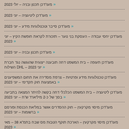
»
מעו”דכן תכנון ובניה – יולי 2023
»
מעו”דכן ליטיגציה – יוני 2023
»
מעו”דכן סייבר וטכנולוגיות מידע – יוני 2023
מעו”דכן יחסי עבודה – העסקת בני נוער – תזכורת לקראת חופשת הקיץ – יוני
»
2023
»
מעו”דכן תכנון ובניה – יוני 2023
מעו”דכן תעופה – בית המשפט דחה תובענה ייצוגית שהוגשה נגד חברת
»
השילוח DHL – יוני 2023
מעו”דכן טכנולוגיות מידע ופרטיות – צרפת מסדירה את תחום המשפיענים
»
באמצעות חוק תקדימי – יוני 2023
מעו”דכן ליטיגציה – בית המשפט הכלכלי דחה בקשה להיתר המצאה בתביעה
»
בסך של כ-2 מיליארד ש”ח – יוני 2023
מעו”דכן מיסוי מקרקעין – חוק ההסדרים אושר במליאת הכנסת ופורסם
»
ברשומות – יוני 2023
מעו”דכן מיסוי מקרקעין – הארכת תוקף הטבות מס שבח בתמ”א 38 – מאי
»
2023