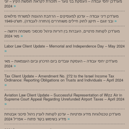
מעו”דכן יחסי עבודה – העסקת בני נוער – תזכורת לקראת חופשת הקיץ – יוני
»
2024
מעו”דכן דיני עבודה – עדכון למעסיקים – הרחבת ההגנות למשרתי מילואים
»
ובני זוגם – תיקון לחוק חיילים משוחררים (החזרה לעבודה), תש”ט-1949
מעו”דכן לקוחות פרטיים, העברות בין דוריות וניהול סכסוכי משפחה וירושה –
»
מאי 2024
Labor Law Client Update – Memorial and Independence Day – May 2024
»
מעו”דכן יחסי עבודה – העסקת עובדים ביום הזיכרון וביום העצמאות – מאי
»
2024
Tax Client Update – Amendment No. 272 to the Israel Income Tax
Ordinance: Reporting Obligations on Trusts and Individuals – April 2024
»
Aviation Law Client Update – Successful Representation of Wizz Air in
Supreme Court Appeal Regarding Unrefunded Airport Taxes – April 2024
»
מעו”דכן טכנולוגיות מידע ופרטיות – עדכון לקוחות לעניין ניהול סיכוני אבטחת
»
מידע בשימוש בקוד פתוח – אפריל 2024