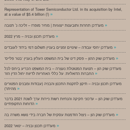
Representation of Tower Semiconductor Ltd. in its acquisition by Intel,
»
at a value of $5.4 billion (!)
»
מעו”דכן תחרות ותובענות ייצוגיות | מחיר מופרז – זליכה נ’ תנובה
»
מעו”דכן תכנון ובניה – מרץ 2022
»
מעו”דכן יחסי עבודה – שינויים זמניים בעניין תשלום דמי בידוד לעובדים
»
‘מעו”דכן שוק ההון – פסק דינו של בית המשפט העליון בעניין ‘בטר פלייס
מעו”דכן שוק הון – תנועת המטוטלת נעצרה – בית המשפט הכריע ביחס לכל
»
החברות הדואליות: על כללי האחריות לדיווח יחול הדין הזר
מעו”דכן תכנון ובניה – תיקון לתקנות התכנון והבניה (עבודות ומבנים הפטורים
»
מהיתר)
מעו”דכן שוק הון – עדכוני חקיקה והנחיות רשות ניירות ערך לשנת 2021 בדבר
»
הדוחות התקופתיים
»
מעו”דכן שוק הון – ניצול הזדמנות עסקית של חברה בידי נושא משרה בה
»
מעו”דכן תכנון ובניה – ינואר 2022