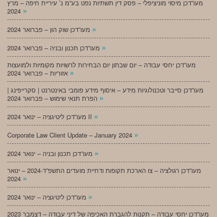
מעו”דכן מיסוי מוניציפלי – פסק דין תשתיות נפט בע”מ נ’ עיריית חיפה – מרץ
»
2024
»
מעו”דכן שוק הון – פברואר 2024
»
מעו”דכן תכנון ובניה – פברואר 2024
מעו”דכן יחסי עבודה – יום שבתון יום הבחירות לרשויות מקומיות ולמועצות
»
אזוריות – פברואר 2024
מעו”דכן סייבר וטכנולוגיות מידע – איסוף מידע פומבי באינטרנט | סקרייפינג |
»
הפרת תנאי שימוש – פברואר 2024
»
מעו”דכן ליטיגציה – ינואר 2024 II
»
Corporate Law Client Update – January 2024
»
מעו”דכן תכנון ובניה – ינואר 2024
מעו”דכן רגולציה – צו הארכת תקופות ודחיית מועדים התשפ”ד-2024 – ינואר
»
2024
»
מעו”דכן ליטיגציה – ינואר 2024
מעו”דכן יחסי עבודה – תקנות להגברת האכיפה של דיני עבודה – דצמבר 2023