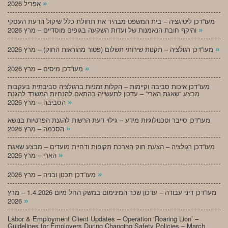
»
אפריל 2026
מעו”דכן ליטיגציה – בית המשפט מבהיר את תחולת כלל שיקול הדעת העסקי
»
והיקף חובת הנאמנות של ועדות השקעה בגופים מוסדיים – מרץ 2026
»
מעו”דכן רגולציה – תקנות שירותי תשלום (פטור מהוראות החוק) – מרץ 2026
»
מעו”דכן מיסים – מרץ 2026
מעו”דכן איכות סביבה וקיימות – הקלות זמניות ברגולציה סביבתית בעקבות
מבצע “שאגת הארי” – עדכון לתעשייה בהתאם להנחיות המשרד להגנת
»
הסביבה – מרץ 2026
מעו”דכן סייבר וטכנולוגיות מידע – גילוי דעת הרשות להגנת הפרטיות בנושא
»
הסכמה – מרץ 2026
מעו”דכן רגולציה – הצעת חוק הארכת תקופות ודחיית מועדים – מבצע שאגת
»
הארי – מרץ 2026
»
מעו”דכן תכנון ובניה – מרץ 2026
מעו”דכן דיני עבודה – עדכון שכר המינימום במשק החל מיום 1.4.2026 – מרץ
»
2026
Labor & Employment Client Updates – Operation ‘Roaring Lion’ –
Guidelines for Employers During Changing Safety Policies – March