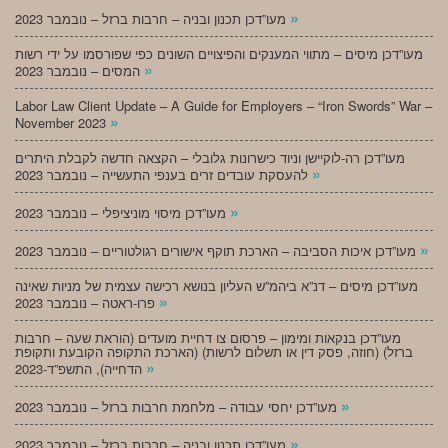
»
מעו”דכן תכנון ובניה – חרבות ברזל – נובמבר 2023
מעו”דכן מיסים – מתווי המענקים והפיצויים השונים כפי שפורסמו על ידי רשות
»
המסים – נובמבר 2023
Labor Law Client Update – A Guide for Employers – “Iron Swords” War –
»
November 2023
מעו”דכן רה-לוקיישן וניוד כישרונות גלובלי – הקצאה חדשה לקבלת היתרים
»
להעסקת עובדים זרים בענפי התעשייה – נובמבר 2023
»
מעו”דכן מיסוי מוניציפלי – נובמבר 2023
»
מעו”דכן איכות הסביבה – הארכת תוקף אישורים רגולטוריים – נובמבר 2023
מעו”דכן מיסים – דנ”א ביהמ”ש העליון בנושא רכישה עצמית של מניות שאינה
»
פרו-ראטה – נובמבר 2023
מעו”דכן בנקאות ומימון – פרסום צו דחיית מועדים (הוראת שעה – חרבות
ברזל) (חוזה, פסק דין או תשלום לרשות) (הארכת התקופה הקובעת ותקופת
»
הדחייה), התשפ”ד-2023
»
מעו”דכן יחסי עבודה – מלחמת חרבות ברזל – נובמבר 2023
»
מעו”דכן תכנון ובניה – חרבות ברזל – נובמבר 2023