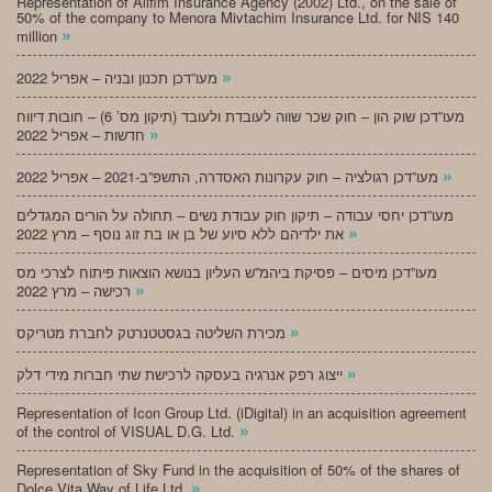
Representation of Alifim Insurance Agency (2002) Ltd., on the sale of
50% of the company to Menora Mivtachim Insurance Ltd. for NIS 140
»
million
»
מעו”דכן תכנון ובניה – אפריל 2022
מעו”דכן שוק הון – חוק שכר שווה לעובדת ולעובד (תיקון מס’ 6) – חובות דיווח
»
חדשות – אפריל 2022
»
מעו”דכן רגולציה – חוק עקרונות האסדרה, התשפ”ב-2021 – אפריל 2022
מעו”דכן יחסי עבודה – תיקון חוק עבודת נשים – תחולה על הורים המגדלים
»
את ילדיהם ללא סיוע של בן או בת זוג נוסף – מרץ 2022
מעו”דכן מיסים – פסיקת ביהמ”ש העליון בנושא הוצאות פיתוח לצרכי מס
»
רכישה – מרץ 2022
»
מכירת השליטה בגסטטנרטק לחברת מטריקס
»
ייצוג רפק אנרגיה בעסקה לרכישת שתי חברות מידי דלק
Representation of Icon Group Ltd. (iDigital) in an acquisition agreement
»
of the control of VISUAL D.G. Ltd.
Representation of Sky Fund in the acquisition of 50% of the shares of
»
Dolce Vita Way of Life Ltd.