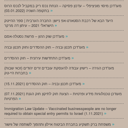
מעו”דכן מיסוי מוניציפלי – עדכון פסיקה – הנחת נכס ריק במקביל לנכס הרוס
»
בתקופה השניה (03.01.2022)
היעד הבא של רכבת הסטארט-אפ ניישן: החברה הערבית | ספר ההייטק
»
הישראלי 2021 – עיתון דה מרקר
»
מעו”דכן שוק ההון – פרשת נסטלה-אסם
»
מעו”דכן תכנון ובניה – חוק ההסדרים וחוק תכנון ובניה
»
מעו”דכן התחדשות עירונית – חוק ההסדרים
מעו”דכן הגירה – רישיון עבודה להעסקת עובדים זרים יהודים (זכאי שבות)
»
בחברות היי-טק
»
מעו”דכן תכנון ובניה – חוק ההסדרים (15.11.2021)
(07.11.2021) מעודכן טכנולוגיות מידע ופרטיות – הצעת חוק לתיקון חוק הגנת
»
הפרטיות
Immigration Law Update – Vaccinated businesspeople are no longer
»
required to obtain special entry permits to Israel (1.11.2021)
»
משפחת ברק תשקיע בחברת הביטוח איילון ותהפוך לשותפה של ווישור