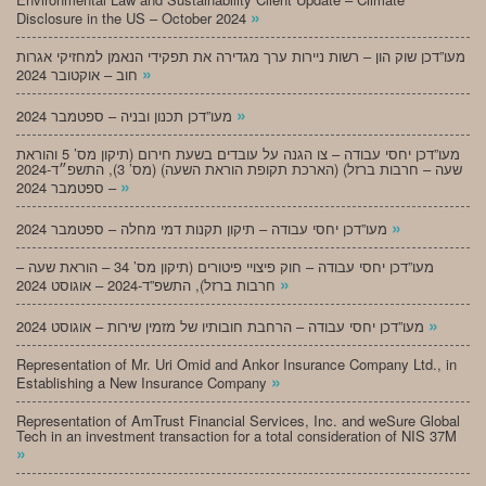
»
Disclosure in the US – October 2024
מעו”דכן שוק הון – רשות ניירות ערך מגדירה את תפקידי הנאמן למחזיקי אגרות
»
חוב – אוקטובר 2024
»
מעו”דכן תכנון ובניה – ספטמבר 2024
מעו”דכן יחסי עבודה – צו הגנה על עובדים בשעת חירום (תיקון מס’ 5 והוראת
שעה – חרבות ברזל) (הארכת תקופת הוראת השעה) (מס’ 3), התשפ״ד-2024
»
– ספטמבר 2024
»
מעו”דכן יחסי עבודה – תיקון תקנות דמי מחלה – ספטמבר 2024
מעו”דכן יחסי עבודה – חוק פיצויי פיטורים (תיקון מס’ 34 – הוראת שעה –
»
חרבות ברזל), התשפ”ד-2024 – אוגוסט 2024
»
מעו”דכן יחסי עבודה – הרחבת חובותיו של מזמין שירות – אוגוסט 2024
Representation of Mr. Uri Omid and Ankor Insurance Company Ltd., in
»
Establishing a New Insurance Company
Representation of AmTrust Financial Services, Inc. and weSure Global
Tech in an investment transaction for a total consideration of NIS 37M
»