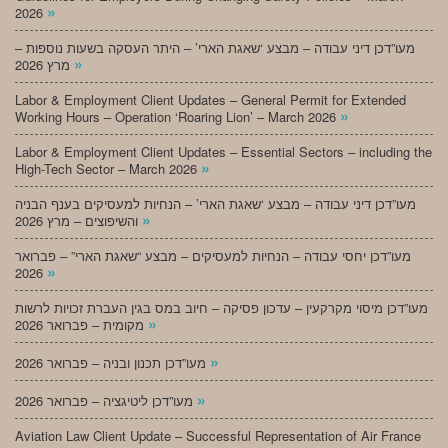
»
2026
מעו”דכן דיני עבודה – מבצע ‘שאגת הארי’ – היתר העסקה בשעות נוספות –
»
מרץ 2026
Labor & Employment Client Updates – General Permit for Extended
»
Working Hours – Operation ‘Roaring Lion’ – March 2026
Labor & Employment Client Updates – Essential Sectors – including the
»
High-Tech Sector – March 2026
מעו”דכן דיני עבודה – מבצע ‘שאגת הארי’ – הנחיות למעסיקים בענף הבניה
»
והשיפוצים – מרץ 2026
מעו”דכן יחסי עבודה – הנחיות למעסיקים – מבצע “שאגת הארי” – פברואר
»
2026
מעו”דכן מיסוי מקרקעין – עדכון פסיקה – חיוב במס בגין העברת זכויות לרשות
»
מקומית – פברואר 2026
»
מעו”דכן תכנון ובניה – פברואר 2026
»
מעו”דכן ליטיגציה – פברואר 2026
Aviation Law Client Update – Successful Representation of Air France