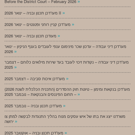
»
Before the District Court – February 2026
»
מעו”דכן תכנון ובניה – ינואר 2026 II
»
מעו”דכן קניין רוחני ופטנטים – ינואר 2026
»
מעודכן תכנון ובניה – ינואר 2026
מעו”דכן דיני עבודה – עדכון שכר מינימום ענפי לעובדים בענף הניקיון – ינואר
»
2026
מעו”דכן דיני עבודה – נקודות זיכוי לעובד בעד שירות מילואים כלוחם – דצמבר
»
2025
»
מעו”דכן איכות סביבה – דצמבר 2025
מעו”דכן בנקאות ומימון – טיוטת חוק ההסדרים (התכנית הכלכלית לשנת 2026)
»
– תחום הפיננסים והבנקאות – נובמבר 2025
»
מעו”דכן תכנון ובניה – נובמבר 2025
משרדנו ייצג את בתו של איש עסקים מנוח בהליך התנגדות לבקשה למתן צו
»
ירושה
»
מעו”דכן תכנון ובניה – אוקטובר 2025