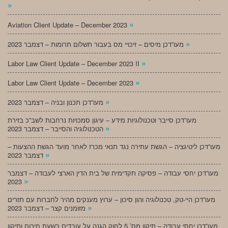
»
»
Aviation Client Update – December 2023
»
מעו”דכן מיסים – זיכויי מס בעבור תשלום תרומות – דצמבר 2023
»
Labor Law Client Update – December 2023 II
»
Labor Law Client Update – December 2023
»
מעו”דכן תכנון ובניה – דצמבר 2023
מעו”דכן סייבר וטכנולוגיות מידע – עיגון סמכויות נרחבות לשב”כ בזירת
»
הטכנולוגיה והסייבר – דצמבר 2023
מעו”דכן ליטיגציה – הגשת עתירה נגד תנאי מכרז לאחר מועד הגשת ההצעות –
»
דצמבר 2023
מעו”דכן יחסי עבודה – פסיקה תקדימית של בית הדין הארצי לעבודה – דצמבר
»
2023
מעו”דכן היי-טק, טכנולוגיה והון סיכון – ערוץ מענקים מהיר לחברות עם תזרים
»
מזומנים קצר – דצמבר 2023
מעו”דכן יחסי עבודה – תיקון מס’ 5 לחוק הגנה על עובדים בשעת חירום ותיקון