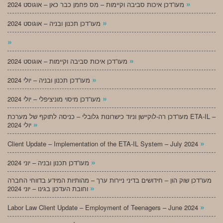
»
מעו”דכן איכות סביבה וקיימות – מס פחמן כבר כאן – אוגוסט 2024
»
מעו”דכן תכנון ובניה – אוגוסט 2024
»
»
מעו”דכן איכות סביבה וקיימות – אוגוסט 2024
»
מעו”דכן תכנון ובניה – יולי 2024
»
מעו”דכן מיסוי מוניציפלי – יולי 2024
מעו”דכן רה-לוקיישן וניוד כישרונות גלובלי – כניסה לתוקף של מערכת ETA-IL –
»
יולי 2024
»
Client Update – Implementation of the ETA-IL System – July 2024
»
מעו”דכן תכנון ובניה – יוני 2024
מעו”דכן שוק הון – חידושים בדיני ניירות ערך – מהותיות המידע בדווחי החברה
»
וחובת העדכון בגינו – יוני 2024
»
Labor Law Client Update – Employment of Teenagers – June 2024