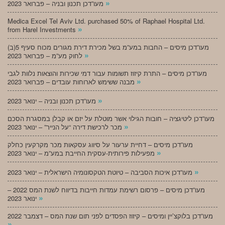
»
מעו”דכן תכנון ובניה – פברואר 2023
Medica Excel Tel Aviv Ltd. purchased 50% of Raphael Hospital Ltd.
»
from Harel Investments
מעו”דכן מיסים – החבות במע”מ בשל מכירת דירת מגורים מכוח סעיף 5(ב)
»
לחוק מע”מ – פברואר 2023
מעו”דכן מיסים – התרת קיזוז תשומות עבור דמי שכירות והוצאות נלוות לגבי
»
מבנה ששימש לארוחות עובדים – פברואר 2023
»
מעו”דכן תכנון ובניה – ינואר 2023
מעו”דכן ליטיגציה – חובות הגילוי אשר מוטלת על יזם או קבלן במסגרת הסכם
»
מכר לרכישת דירה “על הנייר” – ינואר 2023
מעו”דכן מיסים – דחיית ערעור על סיווג עסקאות מכר מקרקעין כחלק
»
מפעילות פירותית-עסקית החייבת במע”מ – ינואר 2023
»
מעו”דכן איכות הסביבה – טיוטת הטקסונומיה הישראלית – ינואר 2023
מעו”דכן מיסים – פרסום רשימת עמדות חייבות בדיווח לשנת המס 2022 –
»
ינואר 2023
מעו”דכן בלוקצ’יין ומיסים – קיזוז הפסדים לפני תום שנת המס – דצמבר 2022
»