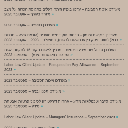
מעו”דכן איכות הסביבה – עדכון בעניין היתרי רעלים בתקופת הכרזה על מצב
»
מיוחד בעורף – אוקטובר 2023
»
מעו”דכן רגולציה – אוקטובר 2023
מעו”דכן בנקאות ומימון – פרסום חוק דחיית מועדים (הוראת שעה – חרבות
»
ברזל) (חוזה, פסק דין או תשלום לרשות), התשפ”ד – 2023 – אוקטובר 2023
מעו”דכן טכנולוגיות מידע ופרטיות – מדריך ליישום תקנה 15 לתקנות הגנת
»
הפרטיות (אבטחת מידע) – ספטמבר 2023
Labor Law Client Update – Recuperation Pay Allowance – September
»
2023
»
מעו”דכן איכות הסביבה – ספטמבר 2023
»
מעו”דכן תכנון ובניה – ספטמבר 2023
מעו”דכן סייבר וטכנולוגיות מידע – אחריות דירקטוריון לסיכוני פרטיות ואבטחת
»
מידע – ספטמבר 2023
»
Labor Law Client Update – Managers’ Insurance – September 2023
»
מעו”דכן שוק הון – ספטמבר 2023