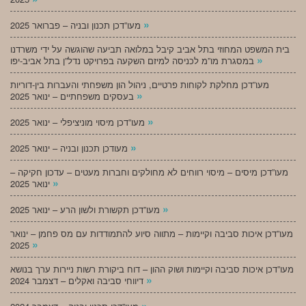
»
מעו”דכן תכנון ובניה – פברואר 2025
בית המשפט המחוזי בתל אביב קיבל במלואה תביעה שהוגשה על ידי משרדנו
»
במסגרת מו”מ לכניסה למיזם השקעה בפרויקט נדל”ן בתל אביב-יפו
מעו”דכן מחלקת לקוחות פרטיים, ניהול הון משפחתי והעברות בין-דוריות
»
בעסקים משפחתיים – ינואר 2025
»
מעו”דכן מיסוי מוניציפלי – ינואר 2025
»
מעודכן תכנון ובניה – ינואר 2025
מעו”דכן מיסים – מיסוי רווחים לא מחולקים וחברות מעטים – עדכון חקיקה –
»
ינואר 2025
»
מעו”דכן תקשורת ולשון הרע – ינואר 2025
מעו”דכן איכות סביבה וקיימות – מתווה סיוע להתמודדות עם מס פחמן – ינואר
»
2025
מעו”דכן איכות סביבה וקיימות ושוק ההון – דוח ביקורת רשות ניירות ערך בנושא
»
דיווחי סביבה ואקלים – דצמבר 2024
»