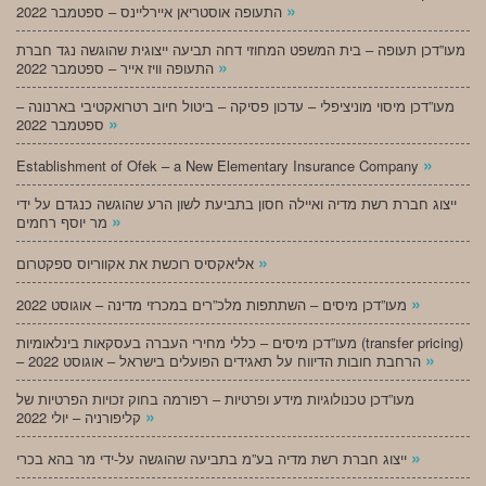
»
התעופה אוסטריאן איירליינס – ספטמבר 2022
מעו”דכן תעופה – בית המשפט המחוזי דחה תביעה ייצוגית שהוגשה נגד חברת
»
התעופה וויז אייר – ספטמבר 2022
מעו”דכן מיסוי מוניציפלי – עדכון פסיקה – ביטול חיוב רטרואקטיבי בארנונה –
»
ספטמבר 2022
»
Establishment of Ofek – a New Elementary Insurance Company
ייצוג חברת רשת מדיה ואיילה חסון בתביעת לשון הרע שהוגשה כנגדם על ידי
»
מר יוסף רחמים
»
אליאקסיס רוכשת את אקווריוס ספקטרום
»
מעו”דכן מיסים – השתתפות מלכ”רים במכרזי מדינה – אוגוסט 2022
מעו”דכן מיסים – כללי מחירי העברה בעסקאות בינלאומיות (transfer pricing)
»
– הרחבת חובות הדיווח על תאגידים הפועלים בישראל – אוגוסט 2022
מעו”דכן טכנולוגיות מידע ופרטיות – רפורמה בחוק זכויות הפרטיות של
»
קליפורניה – יולי 2022
»
ייצוג חברת רשת מדיה בע”מ בתביעה שהוגשה על-ידי מר בהא בכרי