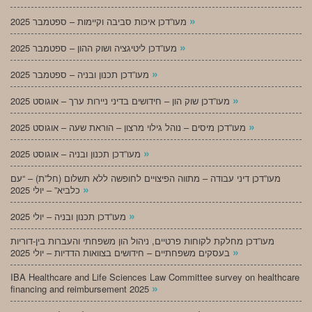
»
מעו”דכן איכות סביבה וקיימות – ספטמבר 2025
»
מעו”דכן ליטיגציה ושוק ההון – ספטמבר 2025
»
מעו”דכן תכנון ובניה – ספטמבר 2025
»
מעו”דכן שוק הון – חידושים בדיני ניירות ערך – אוגוסט 2025
»
מעו”דכן מיסים – נוהל גילוי מרצון – הוראת שעה – אוגוסט 2025
»
מעו”דכן תכנון ובניה – אוגוסט 2025
מעו”דכן דיני עבודה – מתווה הפיצויים לחופשה ללא תשלום (חל”ת) – “עם
»
כלביא” – יולי 2025
»
מעו”דכן תכנון ובניה – יולי 2025
מעו”דכן מחלקת לקוחות פרטיים, ניהול הון משפחתי והעברות בין-דוריות
»
בעסקים משפחתיים – חידושים בצוואות הדדיות – יולי 2025
IBA Healthcare and Life Sciences Law Committee survey on healthcare
»
financing and reimbursement 2025