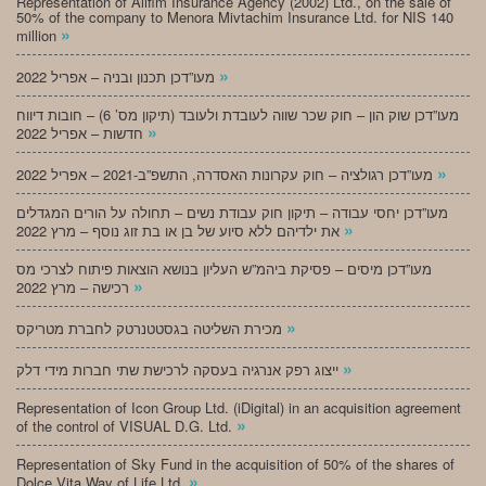
Representation of Alifim Insurance Agency (2002) Ltd., on the sale of
50% of the company to Menora Mivtachim Insurance Ltd. for NIS 140
»
million
»
מעו”דכן תכנון ובניה – אפריל 2022
מעו”דכן שוק הון – חוק שכר שווה לעובדת ולעובד (תיקון מס’ 6) – חובות דיווח
»
חדשות – אפריל 2022
»
מעו”דכן רגולציה – חוק עקרונות האסדרה, התשפ”ב-2021 – אפריל 2022
מעו”דכן יחסי עבודה – תיקון חוק עבודת נשים – תחולה על הורים המגדלים
»
את ילדיהם ללא סיוע של בן או בת זוג נוסף – מרץ 2022
מעו”דכן מיסים – פסיקת ביהמ”ש העליון בנושא הוצאות פיתוח לצרכי מס
»
רכישה – מרץ 2022
»
מכירת השליטה בגסטטנרטק לחברת מטריקס
»
ייצוג רפק אנרגיה בעסקה לרכישת שתי חברות מידי דלק
Representation of Icon Group Ltd. (iDigital) in an acquisition agreement
»
of the control of VISUAL D.G. Ltd.
Representation of Sky Fund in the acquisition of 50% of the shares of
»
Dolce Vita Way of Life Ltd.