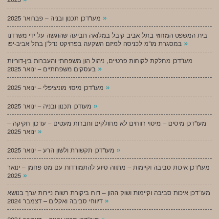
»
מעו”דכן תכנון ובניה – פברואר 2025
בית המשפט המחוזי בתל אביב קיבל במלואה תביעה שהוגשה על ידי משרדנו
»
במסגרת מו”מ לכניסה למיזם השקעה בפרויקט נדל”ן בתל אביב-יפו
מעו”דכן מחלקת לקוחות פרטיים, ניהול הון משפחתי והעברות בין-דוריות
»
בעסקים משפחתיים – ינואר 2025
»
מעו”דכן מיסוי מוניציפלי – ינואר 2025
»
מעודכן תכנון ובניה – ינואר 2025
מעו”דכן מיסים – מיסוי רווחים לא מחולקים וחברות מעטים – עדכון חקיקה –
»
ינואר 2025
»
מעו”דכן תקשורת ולשון הרע – ינואר 2025
מעו”דכן איכות סביבה וקיימות – מתווה סיוע להתמודדות עם מס פחמן – ינואר
»
2025
מעו”דכן איכות סביבה וקיימות ושוק ההון – דוח ביקורת רשות ניירות ערך בנושא
»
דיווחי סביבה ואקלים – דצמבר 2024
»