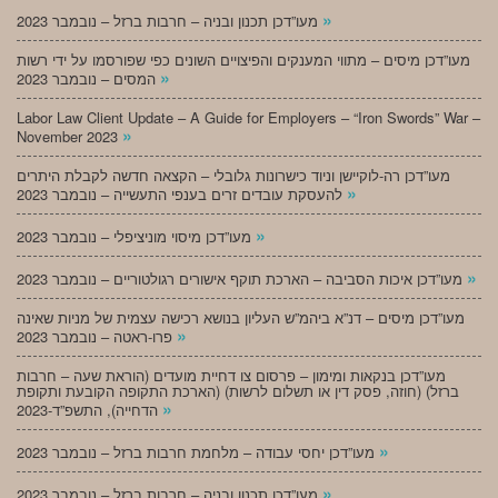
»
מעו”דכן תכנון ובניה – חרבות ברזל – נובמבר 2023
מעו”דכן מיסים – מתווי המענקים והפיצויים השונים כפי שפורסמו על ידי רשות
»
המסים – נובמבר 2023
Labor Law Client Update – A Guide for Employers – “Iron Swords” War –
»
November 2023
מעו”דכן רה-לוקיישן וניוד כישרונות גלובלי – הקצאה חדשה לקבלת היתרים
»
להעסקת עובדים זרים בענפי התעשייה – נובמבר 2023
»
מעו”דכן מיסוי מוניציפלי – נובמבר 2023
»
מעו”דכן איכות הסביבה – הארכת תוקף אישורים רגולטוריים – נובמבר 2023
מעו”דכן מיסים – דנ”א ביהמ”ש העליון בנושא רכישה עצמית של מניות שאינה
»
פרו-ראטה – נובמבר 2023
מעו”דכן בנקאות ומימון – פרסום צו דחיית מועדים (הוראת שעה – חרבות
ברזל) (חוזה, פסק דין או תשלום לרשות) (הארכת התקופה הקובעת ותקופת
»
הדחייה), התשפ”ד-2023
»
מעו”דכן יחסי עבודה – מלחמת חרבות ברזל – נובמבר 2023
»
מעו”דכן תכנון ובניה – חרבות ברזל – נובמבר 2023