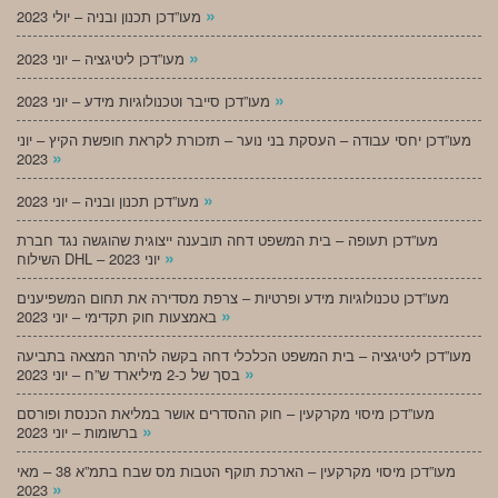
»
מעו”דכן תכנון ובניה – יולי 2023
»
מעו”דכן ליטיגציה – יוני 2023
»
מעו”דכן סייבר וטכנולוגיות מידע – יוני 2023
מעו”דכן יחסי עבודה – העסקת בני נוער – תזכורת לקראת חופשת הקיץ – יוני
»
2023
»
מעו”דכן תכנון ובניה – יוני 2023
מעו”דכן תעופה – בית המשפט דחה תובענה ייצוגית שהוגשה נגד חברת
»
השילוח DHL – יוני 2023
מעו”דכן טכנולוגיות מידע ופרטיות – צרפת מסדירה את תחום המשפיענים
»
באמצעות חוק תקדימי – יוני 2023
מעו”דכן ליטיגציה – בית המשפט הכלכלי דחה בקשה להיתר המצאה בתביעה
»
בסך של כ-2 מיליארד ש”ח – יוני 2023
מעו”דכן מיסוי מקרקעין – חוק ההסדרים אושר במליאת הכנסת ופורסם
»
ברשומות – יוני 2023
מעו”דכן מיסוי מקרקעין – הארכת תוקף הטבות מס שבח בתמ”א 38 – מאי
»
2023