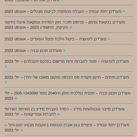
»
מעו”דכן יחסי עבודה – הגבלת ההפקדה לביטוח מנהלים – אוגוסט 2023
מעו”דכן בנקאות ומימון – פרסום תזכיר חוק הסדרת עסקאות איגוח (תיקוני
»
חקיקה), התשפ”ג 2023 – אוגוסט 2023
»
מעו”דכן ליטיגציה – ביטול הלכת פיצול הסעדים – אוגוסט 2023
»
מעו”דכן תכנון ובניה – אוגוסט 2023
מעו”דכן ליטיגציה – פטור לחברות זרות מרישום בפנקס הקבלנים – יולי 2023
»
מעו”דכן מיסים – תיקון פקודת מס הכנסה (מקום מושבו של יחיד) – יולי 2023
»
מעו”דכן תכנון ובניה – תכנית כוללנית חולון ח/2040 (מס’ 505-1043090) – יולי
»
2023
מעו”דכן סייבר וטכנולוגיות מידע – הסדר העברת מידע בין האיחוד האירופי
»
לחברות אמריקאיות – יולי 2023
מעו”דכן יחסי עבודה – פיצויים בגין אובדן הכנסות בעקבות מבצע “מגן וחץ” –
»
יולי 2023