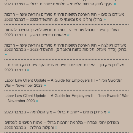
»
עקיף לחוק הביטוח הלאומי – מלחמת “חרבות ברזל” – דצמבר 2023
מעו”דכן מיסים – חוק הארכת תקופות ודחיית מועדים (הוראת שעה – חרבות
»
ברזל) (הליכי מס ומענקי סיוע), התשפ”ד-2023 – דצמבר 2023
מעו”דכן סייבר וטכנולוגיות מידע – סמכות חדשה למערך הסייבר להנחות
»
ארגונים פרטיים במשק – נובמבר 2023
מעו”דכן רגולציה – חוק הארכת תקופות ודחיית מועדים (הוראת שעה – חרבות
ברזל) (סדרי מינהל, תקופות כהונה ותאגידים), התשפ”ד-2023 – נובמבר 2023
»
מעו”דכן שוק הון – הארכת תקופות ודחיית מועדים הקבועים בחוק החברות –
»
נובמבר 2023
Labor Law Client Update – A Guide for Employers III – “Iron Swords”
»
War – November 2023
Labor Law Client Update – A Guide for Employers II – “Iron Swords” War
»
– November 2023
»
מעו”דכן מיסים – “חרבות ברזל” – נזקי המלחמה – נובמבר 2023
מעו”דכן יחסי עבודה – מלחמת “חרבות ברזל” – מתווה הפיצויים לעסקים
»
והקלות בחל”ת – נובמבר 2023