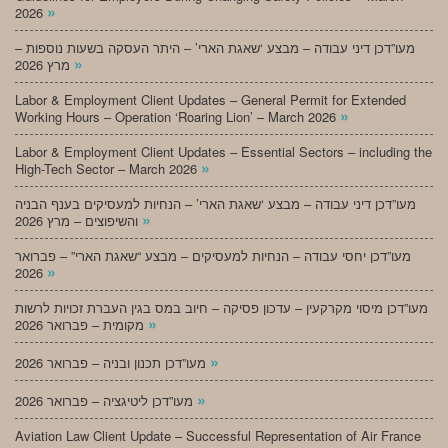
»
2026
מעו”דכן דיני עבודה – מבצע ‘שאגת הארי’ – היתר העסקה בשעות נוספות –
»
מרץ 2026
Labor & Employment Client Updates – General Permit for Extended
»
Working Hours – Operation ‘Roaring Lion’ – March 2026
Labor & Employment Client Updates – Essential Sectors – including the
»
High-Tech Sector – March 2026
מעו”דכן דיני עבודה – מבצע ‘שאגת הארי’ – הנחיות למעסיקים בענף הבניה
»
והשיפוצים – מרץ 2026
מעו”דכן יחסי עבודה – הנחיות למעסיקים – מבצע “שאגת הארי” – פברואר
»
2026
מעו”דכן מיסוי מקרקעין – עדכון פסיקה – חיוב במס בגין העברת זכויות לרשות
»
מקומית – פברואר 2026
»
מעו”דכן תכנון ובניה – פברואר 2026
»
מעו”דכן ליטיגציה – פברואר 2026
Aviation Law Client Update – Successful Representation of Air France