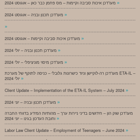
»
מעו”דכן איכות סביבה וקיימות – מס פחמן כבר כאן – אוגוסט 2024
»
מעו”דכן תכנון ובניה – אוגוסט 2024
»
»
מעו”דכן איכות סביבה וקיימות – אוגוסט 2024
»
מעו”דכן תכנון ובניה – יולי 2024
»
מעו”דכן מיסוי מוניציפלי – יולי 2024
מעו”דכן רה-לוקיישן וניוד כישרונות גלובלי – כניסה לתוקף של מערכת ETA-IL –
»
יולי 2024
»
Client Update – Implementation of the ETA-IL System – July 2024
»
מעו”דכן תכנון ובניה – יוני 2024
מעו”דכן שוק הון – חידושים בדיני ניירות ערך – מהותיות המידע בדווחי החברה
»
וחובת העדכון בגינו – יוני 2024
»
Labor Law Client Update – Employment of Teenagers – June 2024