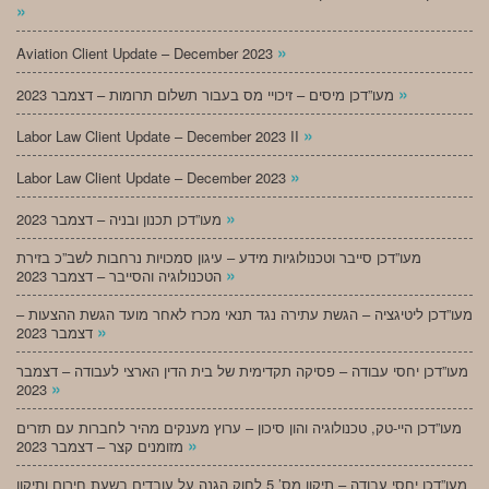
»
»
Aviation Client Update – December 2023
»
מעו”דכן מיסים – זיכויי מס בעבור תשלום תרומות – דצמבר 2023
»
Labor Law Client Update – December 2023 II
»
Labor Law Client Update – December 2023
»
מעו”דכן תכנון ובניה – דצמבר 2023
מעו”דכן סייבר וטכנולוגיות מידע – עיגון סמכויות נרחבות לשב”כ בזירת
»
הטכנולוגיה והסייבר – דצמבר 2023
מעו”דכן ליטיגציה – הגשת עתירה נגד תנאי מכרז לאחר מועד הגשת ההצעות –
»
דצמבר 2023
מעו”דכן יחסי עבודה – פסיקה תקדימית של בית הדין הארצי לעבודה – דצמבר
»
2023
מעו”דכן היי-טק, טכנולוגיה והון סיכון – ערוץ מענקים מהיר לחברות עם תזרים
»
מזומנים קצר – דצמבר 2023
מעו”דכן יחסי עבודה – תיקון מס’ 5 לחוק הגנה על עובדים בשעת חירום ותיקון