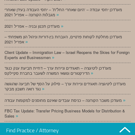
מעו”דכן יחסי עבודה – ‘היום שאחרי החל”ת’ – יחסי העבודה בעידן שאחרי
»
מגבלות הקורונה – אפריל 2021
»
מעו”דכן תכנון ובניה – אפריל 2021
מעו”דכן מחלקת לקוחות פרטיים, העברות בין-דוריות וניהול הון משפחתי –
»
אפריל 2021
Client Update – Immigration Law – Israel Reopens the Skies for Foreign
»
Experts and Businessmen
מעו”דכן ליטיגציה – תאגידים וניירות ערך – דחיית תביעת ענק כנגד
»
הדירקטורים ונושאי המשרה לשעבר בחברת סקיילקס
מעו”דכן ליטיגציה תאגידים וניירות ערך – סילוק על הסף של תביעה שהוגשה
»
נגד רואה חשבון מבקר
»
מעודכן משבר הקורונה – כניסת עובדים שאינם מחוסנים למקומות עבודה
FBC Tax Update: Transfer Pricing Business Models for Distribution &
»
Sales
»
מעו”דכן תכנון ובניה – מרץ 2021
Find Practice / Attorney