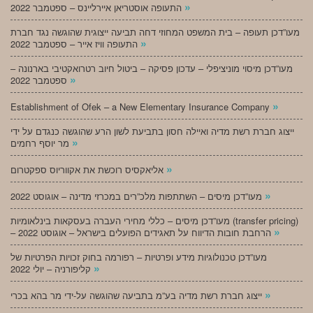
»
התעופה אוסטריאן איירליינס – ספטמבר 2022
מעו”דכן תעופה – בית המשפט המחוזי דחה תביעה ייצוגית שהוגשה נגד חברת
»
התעופה וויז אייר – ספטמבר 2022
מעו”דכן מיסוי מוניציפלי – עדכון פסיקה – ביטול חיוב רטרואקטיבי בארנונה –
»
ספטמבר 2022
»
Establishment of Ofek – a New Elementary Insurance Company
ייצוג חברת רשת מדיה ואיילה חסון בתביעת לשון הרע שהוגשה כנגדם על ידי
»
מר יוסף רחמים
»
אליאקסיס רוכשת את אקווריוס ספקטרום
»
מעו”דכן מיסים – השתתפות מלכ”רים במכרזי מדינה – אוגוסט 2022
מעו”דכן מיסים – כללי מחירי העברה בעסקאות בינלאומיות (transfer pricing)
»
– הרחבת חובות הדיווח על תאגידים הפועלים בישראל – אוגוסט 2022
מעו”דכן טכנולוגיות מידע ופרטיות – רפורמה בחוק זכויות הפרטיות של
»
קליפורניה – יולי 2022
»
ייצוג חברת רשת מדיה בע”מ בתביעה שהוגשה על-ידי מר בהא בכרי