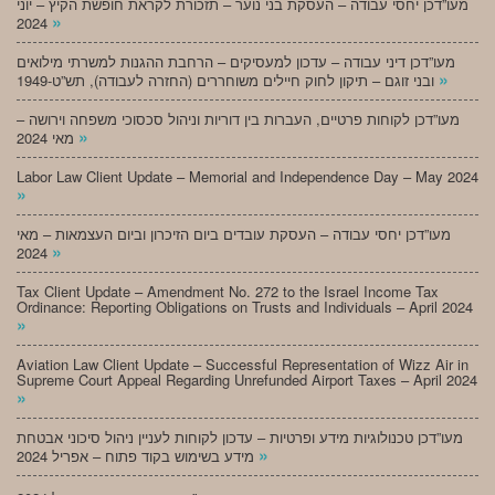
מעו”דכן יחסי עבודה – העסקת בני נוער – תזכורת לקראת חופשת הקיץ – יוני
»
2024
מעו”דכן דיני עבודה – עדכון למעסיקים – הרחבת ההגנות למשרתי מילואים
»
ובני זוגם – תיקון לחוק חיילים משוחררים (החזרה לעבודה), תש”ט-1949
מעו”דכן לקוחות פרטיים, העברות בין דוריות וניהול סכסוכי משפחה וירושה –
»
מאי 2024
Labor Law Client Update – Memorial and Independence Day – May 2024
»
מעו”דכן יחסי עבודה – העסקת עובדים ביום הזיכרון וביום העצמאות – מאי
»
2024
Tax Client Update – Amendment No. 272 to the Israel Income Tax
Ordinance: Reporting Obligations on Trusts and Individuals – April 2024
»
Aviation Law Client Update – Successful Representation of Wizz Air in
Supreme Court Appeal Regarding Unrefunded Airport Taxes – April 2024
»
מעו”דכן טכנולוגיות מידע ופרטיות – עדכון לקוחות לעניין ניהול סיכוני אבטחת
»
מידע בשימוש בקוד פתוח – אפריל 2024