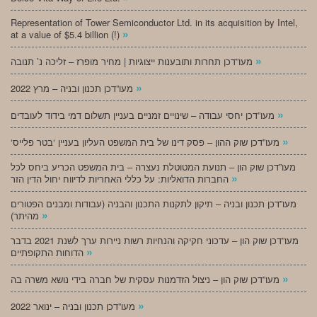
Representation of Tower Semiconductor Ltd. in its acquisition by Intel,
»
at a value of $5.4 billion (!)
»
מעו”דכן תחרות ותובענות ייצוגיות | מחיר מופרז – זליכה נ’ תנובה
»
מעו”דכן תכנון ובניה – מרץ 2022
»
מעו”דכן יחסי עבודה – שינויים זמניים בעניין תשלום דמי בידוד לעובדים
»
‘מעו”דכן שוק ההון – פסק דינו של בית המשפט העליון בעניין ‘בטר פלייס
מעו”דכן שוק הון – תנועת המטוטלת נעצרה – בית המשפט הכריע ביחס לכל
»
החברות הדואליות: על כללי האחריות לדיווח יחול הדין הזר
מעו”דכן תכנון ובניה – תיקון לתקנות התכנון והבניה (עבודות ומבנים הפטורים
»
מהיתר)
מעו”דכן שוק הון – עדכוני חקיקה והנחיות רשות ניירות ערך לשנת 2021 בדבר
»
הדוחות התקופתיים
»
מעו”דכן שוק הון – ניצול הזדמנות עסקית של חברה בידי נושא משרה בה
»
מעו”דכן תכנון ובניה – ינואר 2022