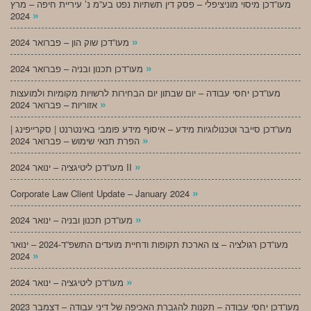
מעו”דכן מיסוי מוניציפלי – פסק דין תשתיות נפט בע”מ נ’ עיריית חיפה – מרץ
»
2024
»
מעו”דכן שוק הון – פברואר 2024
»
מעו”דכן תכנון ובניה – פברואר 2024
מעו”דכן יחסי עבודה – יום שבתון יום הבחירות לרשויות מקומיות ולמועצות
»
אזוריות – פברואר 2024
מעו”דכן סייבר וטכנולוגיות מידע – איסוף מידע פומבי באינטרנט | סקרייפינג |
»
הפרת תנאי שימוש – פברואר 2024
»
מעו”דכן ליטיגציה – ינואר 2024 II
»
Corporate Law Client Update – January 2024
»
מעו”דכן תכנון ובניה – ינואר 2024
מעו”דכן רגולציה – צו הארכת תקופות ודחיית מועדים התשפ”ד-2024 – ינואר
»
2024
»
מעו”דכן ליטיגציה – ינואר 2024
מעו”דכן יחסי עבודה – תקנות להגברת האכיפה של דיני עבודה – דצמבר 2023