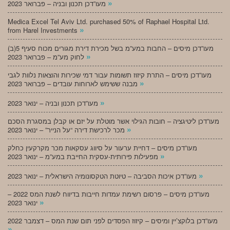
»
מעו”דכן תכנון ובניה – פברואר 2023
Medica Excel Tel Aviv Ltd. purchased 50% of Raphael Hospital Ltd.
»
from Harel Investments
מעו”דכן מיסים – החבות במע”מ בשל מכירת דירת מגורים מכוח סעיף 5(ב)
»
לחוק מע”מ – פברואר 2023
מעו”דכן מיסים – התרת קיזוז תשומות עבור דמי שכירות והוצאות נלוות לגבי
»
מבנה ששימש לארוחות עובדים – פברואר 2023
»
מעו”דכן תכנון ובניה – ינואר 2023
מעו”דכן ליטיגציה – חובות הגילוי אשר מוטלת על יזם או קבלן במסגרת הסכם
»
מכר לרכישת דירה “על הנייר” – ינואר 2023
מעו”דכן מיסים – דחיית ערעור על סיווג עסקאות מכר מקרקעין כחלק
»
מפעילות פירותית-עסקית החייבת במע”מ – ינואר 2023
»
מעו”דכן איכות הסביבה – טיוטת הטקסונומיה הישראלית – ינואר 2023
מעו”דכן מיסים – פרסום רשימת עמדות חייבות בדיווח לשנת המס 2022 –
»
ינואר 2023
מעו”דכן בלוקצ’יין ומיסים – קיזוז הפסדים לפני תום שנת המס – דצמבר 2022
»