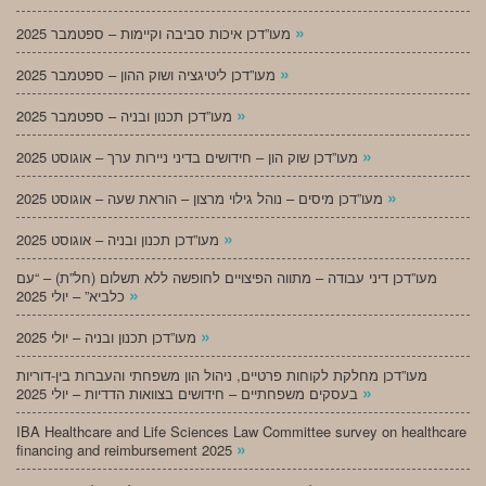
»
מעו”דכן איכות סביבה וקיימות – ספטמבר 2025
»
מעו”דכן ליטיגציה ושוק ההון – ספטמבר 2025
»
מעו”דכן תכנון ובניה – ספטמבר 2025
»
מעו”דכן שוק הון – חידושים בדיני ניירות ערך – אוגוסט 2025
»
מעו”דכן מיסים – נוהל גילוי מרצון – הוראת שעה – אוגוסט 2025
»
מעו”דכן תכנון ובניה – אוגוסט 2025
מעו”דכן דיני עבודה – מתווה הפיצויים לחופשה ללא תשלום (חל”ת) – “עם
»
כלביא” – יולי 2025
»
מעו”דכן תכנון ובניה – יולי 2025
מעו”דכן מחלקת לקוחות פרטיים, ניהול הון משפחתי והעברות בין-דוריות
»
בעסקים משפחתיים – חידושים בצוואות הדדיות – יולי 2025
IBA Healthcare and Life Sciences Law Committee survey on healthcare
»
financing and reimbursement 2025