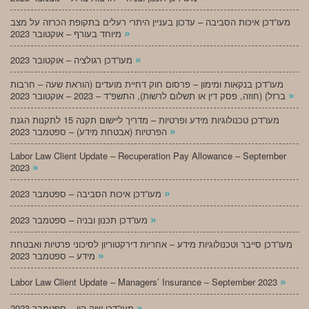
מעו”דכן איכות הסביבה – עדכון בעניין היתרי רעלים בתקופת הכרזה על מצב
»
מיוחד בעורף – אוקטובר 2023
»
מעו”דכן רגולציה – אוקטובר 2023
מעו”דכן בנקאות ומימון – פרסום חוק דחיית מועדים (הוראת שעה – חרבות
»
ברזל) (חוזה, פסק דין או תשלום לרשות), התשפ”ד – 2023 – אוקטובר 2023
מעו”דכן טכנולוגיות מידע ופרטיות – מדריך ליישום תקנה 15 לתקנות הגנת
»
הפרטיות (אבטחת מידע) – ספטמבר 2023
Labor Law Client Update – Recuperation Pay Allowance – September
»
2023
»
מעו”דכן איכות הסביבה – ספטמבר 2023
»
מעו”דכן תכנון ובניה – ספטמבר 2023
מעו”דכן סייבר וטכנולוגיות מידע – אחריות דירקטוריון לסיכוני פרטיות ואבטחת
»
מידע – ספטמבר 2023
»
Labor Law Client Update – Managers’ Insurance – September 2023
»
מעו”דכן שוק הון – ספטמבר 2023