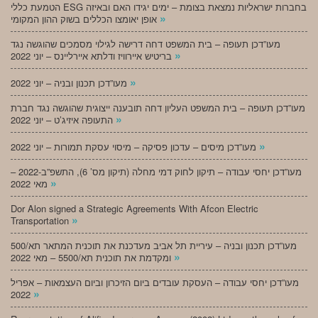
הטמעת כללי ESG בחברות ישראליות נמצאת בצומת – ימים יגידו האם ובאיזה
»
אופן יאומצו הכללים בשוק ההון המקומי
מעו”דכן תעופה – בית המשפט דחה דרישה לגילוי מסמכים שהוגשה נגד
»
בריטיש איירוויז ודלתא איירליינס – יוני 2022
»
מעו”דכן תכנון ובניה – יוני 2022
מעו”דכן תעופה – בית המשפט העליון דחה תובענה ייצוגית שהוגשה נגד חברת
»
התעופה איזיג’ט – יוני 2022
»
מעו”דכן מיסים – עדכון פסיקה – מיסוי עסקת תמורות – יוני 2022
מעו”דכן יחסי עבודה – תיקון לחוק דמי מחלה (תיקון מס’ 6), התשפ”ב-2022 –
»
מאי 2022
Dor Alon signed a Strategic Agreements With Afcon Electric
»
Transportation
מעו”דכן תכנון ובניה – עיריית תל אביב מעדכנת את תוכנית המתאר תא/500
»
ומקדמת את תוכנית תא/5500 – מאי 2022
מעו”דכן יחסי עבודה – העסקת עובדים ביום הזיכרון וביום העצמאות – אפריל
»
2022