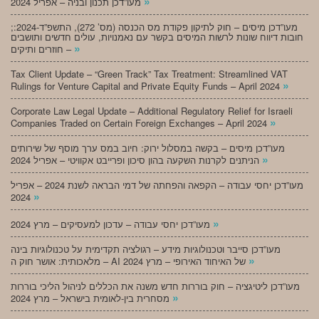
»
מעו”דכן תכנון ובניה – אפריל 2024
;מעו”דכן מיסים – חוק לתיקון פקודת מס הכנסה (מס’ 272), התשפ”ד-2024:
חובות דיווח שונות לרשות המיסים בקשר עם נאמנויות, עולים חדשים ותושבים
»
חוזרים ותיקים –
Tax Client Update – “Green Track” Tax Treatment: Streamlined VAT
»
Rulings for Venture Capital and Private Equity Funds – April 2024
Corporate Law Legal Update – Additional Regulatory Relief for Israeli
»
Companies Traded on Certain Foreign Exchanges – April 2024
מעו”דכן מיסים – בקשה במסלול ירוק: חיוב במס ערך מוסף של שירותים
»
הניתנים לקרנות השקעה בהון סיכון ופרייבט אקוויטי – אפריל 2024
מעו”דכן יחסי עבודה – הקפאה והפחתה של דמי הבראה לשנת 2024 – אפריל
»
2024
»
מעו”דכן יחסי עבודה – עדכון למעסיקים – מרץ 2024
מעו”דכן סייבר וטכנולוגיות מידע – רגולציה תקדימית על טכנולוגיות בינה
»
מלאכותית: אושר חוק ה – AI של האיחוד האירופי – מרץ 2024
מעו”דכן ליטיגציה – חוק בוררות חדש משנה את הכללים לניהול הליכי בוררות
»
מסחרית בין-לאומית בישראל – מרץ 2024