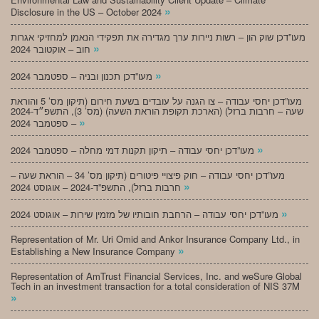
»
Disclosure in the US – October 2024
מעו”דכן שוק הון – רשות ניירות ערך מגדירה את תפקידי הנאמן למחזיקי אגרות
»
חוב – אוקטובר 2024
»
מעו”דכן תכנון ובניה – ספטמבר 2024
מעו”דכן יחסי עבודה – צו הגנה על עובדים בשעת חירום (תיקון מס’ 5 והוראת
שעה – חרבות ברזל) (הארכת תקופת הוראת השעה) (מס’ 3), התשפ״ד-2024
»
– ספטמבר 2024
»
מעו”דכן יחסי עבודה – תיקון תקנות דמי מחלה – ספטמבר 2024
מעו”דכן יחסי עבודה – חוק פיצויי פיטורים (תיקון מס’ 34 – הוראת שעה –
»
חרבות ברזל), התשפ”ד-2024 – אוגוסט 2024
»
מעו”דכן יחסי עבודה – הרחבת חובותיו של מזמין שירות – אוגוסט 2024
Representation of Mr. Uri Omid and Ankor Insurance Company Ltd., in
»
Establishing a New Insurance Company
Representation of AmTrust Financial Services, Inc. and weSure Global
Tech in an investment transaction for a total consideration of NIS 37M
»