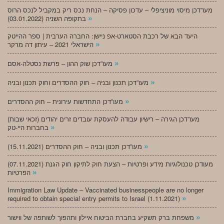
מעו”דכן מיסוי מוניציפלי – עדכון פסיקה – הנחת נכס ריק במקביל לנכס הרוס
»
בתקופה השניה (03.01.2022)
היעד הבא של רכבת הסטארט-אפ ניישן: החברה הערבית | ספר ההייטק
»
הישראלי 2021 – עיתון דה מרקר
»
מעו”דכן שוק ההון – פרשת נסטלה-אסם
»
מעו”דכן תכנון ובניה – חוק ההסדרים וחוק תכנון ובניה
»
מעו”דכן התחדשות עירונית – חוק ההסדרים
מעו”דכן הגירה – רישיון עבודה להעסקת עובדים זרים יהודים (זכאי שבות)
»
בחברות היי-טק
»
מעו”דכן תכנון ובניה – חוק ההסדרים (15.11.2021)
(07.11.2021) מעודכן טכנולוגיות מידע ופרטיות – הצעת חוק לתיקון חוק הגנת
»
הפרטיות
Immigration Law Update – Vaccinated businesspeople are no longer
»
required to obtain special entry permits to Israel (1.11.2021)
»
משפחת ברק תשקיע בחברת הביטוח איילון ותהפוך לשותפה של ווישור