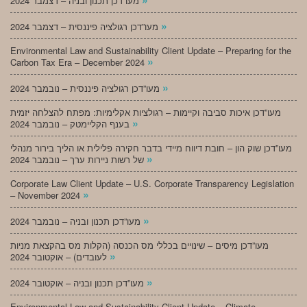
מעו”דכן תכנון ובניה – דצמבר 2024
»
מעו”דכן רגולציה פיננסית – דצמבר 2024
Environmental Law and Sustainability Client Update – Preparing for the
»
Carbon Tax Era – December 2024
»
מעו”דכן רגולציה פיננסית – נובמבר 2024
מעו”דכן איכות סביבה וקיימות – רגולציות אקלימיות: מפתח להצלחה יזמית
»
בענף הקליימטק – נובמבר 2024
מעו”דכן שוק הון – חובת דיווח מיידי בדבר חקירה פלילית או הליך בירור מנהלי
»
של רשות ניירות ערך – נובמבר 2024
Corporate Law Client Update – U.S. Corporate Transparency Legislation
»
– November 2024
»
מעו”דכן תכנון ובניה – נובמבר 2024
מעו”דכן מיסים – שינויים בכללי מס הכנסה (הקלות מס בהקצאת מניות
»
לעובדים) – אוקטובר 2024
»
מעו”דכן תכנון ובניה – אוקטובר 2024
Environmental Law and Sustainability Client Update – Climate