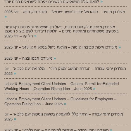
»
האם עולם המשקיעים הכשירים ייפתח לישראלים רבים יותר?
מעו”דכן מיסים – סיווגו של יחיד כ”תושב ישראל” – תזכיר חוק חדש – יולי 2025
»
מעו”דכן מחלקת לקוחות פרטיים, ניהול הון משפחתי והעברות בין-דוריות
בעסקים משפחתיים ומחלקת מיסים – חלוקת דיבידנד לשם ביצוע הסכמי
»
חלוקה – יולי 2025
»
מעו”דכן איכות סביבה וקיימות – הוראת ניהול בנקאי תקין 345 – יוני 2025
»
מעו”דכן תכנון ובניה – יוני 2025
מעו”דכן יחסי עבודה – הגדרת המושג “משק חיוני” – מלחמת “עם כלביא” – יוני
»
2025
Labor & Employment Client Updates – General Permit for Extended
»
Working Hours – Operation Rising Lion – June 2025
Labor & Employment Client Updates – Guidelines for Employers –
»
Operation Rising Lion – June 2025
מעו”דכן יחסי עבודה – היתר כללי להעסקה בשעות נוספות “עם כלביא” – יוני
»
2025
»
מעו”דכן יחסי עבודה – הנחיות למעסיקים – “עם כלביא” – יוני 2025