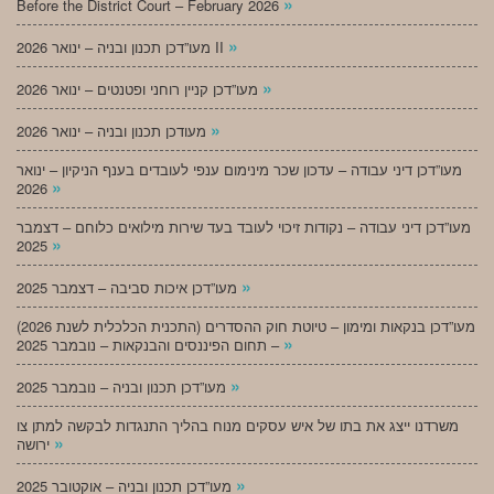
»
Before the District Court – February 2026
»
מעו”דכן תכנון ובניה – ינואר 2026 II
»
מעו”דכן קניין רוחני ופטנטים – ינואר 2026
»
מעודכן תכנון ובניה – ינואר 2026
מעו”דכן דיני עבודה – עדכון שכר מינימום ענפי לעובדים בענף הניקיון – ינואר
»
2026
מעו”דכן דיני עבודה – נקודות זיכוי לעובד בעד שירות מילואים כלוחם – דצמבר
»
2025
»
מעו”דכן איכות סביבה – דצמבר 2025
מעו”דכן בנקאות ומימון – טיוטת חוק ההסדרים (התכנית הכלכלית לשנת 2026)
»
– תחום הפיננסים והבנקאות – נובמבר 2025
»
מעו”דכן תכנון ובניה – נובמבר 2025
משרדנו ייצג את בתו של איש עסקים מנוח בהליך התנגדות לבקשה למתן צו
»
ירושה
»
מעו”דכן תכנון ובניה – אוקטובר 2025