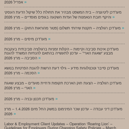
»
אפריל 2026
מעו”דכן ליטיגציה – בית המשפט מבהיר את תחולת כלל שיקול הדעת העסקי
»
והיקף חובת הנאמנות של ועדות השקעה בגופים מוסדיים – מרץ 2026
»
מעו”דכן רגולציה – תקנות שירותי תשלום (פטור מהוראות החוק) – מרץ 2026
»
מעו”דכן מיסים – מרץ 2026
מעו”דכן איכות סביבה וקיימות – הקלות זמניות ברגולציה סביבתית בעקבות
מבצע “שאגת הארי” – עדכון לתעשייה בהתאם להנחיות המשרד להגנת
»
הסביבה – מרץ 2026
מעו”דכן סייבר וטכנולוגיות מידע – גילוי דעת הרשות להגנת הפרטיות בנושא
»
הסכמה – מרץ 2026
מעו”דכן רגולציה – הצעת חוק הארכת תקופות ודחיית מועדים – מבצע שאגת
»
הארי – מרץ 2026
»
מעו”דכן תכנון ובניה – מרץ 2026
מעו”דכן דיני עבודה – עדכון שכר המינימום במשק החל מיום 1.4.2026 – מרץ
»
2026
Labor & Employment Client Updates – Operation ‘Roaring Lion’ –
Guidelines for Employers During Changing Safety Policies – March