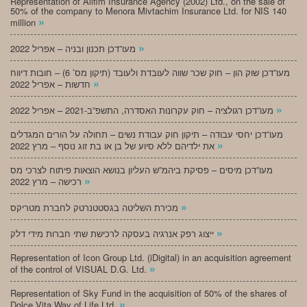
Representation of Alifim Insurance Agency (2002) Ltd., on the sale of
50% of the company to Menora Mivtachim Insurance Ltd. for NIS 140
»
million
»
מעו”דכן תכנון ובניה – אפריל 2022
מעו”דכן שוק הון – חוק שכר שווה לעובדת ולעובד (תיקון מס’ 6) – חובות דיווח
»
חדשות – אפריל 2022
»
מעו”דכן רגולציה – חוק עקרונות האסדרה, התשפ”ב-2021 – אפריל 2022
מעו”דכן יחסי עבודה – תיקון חוק עבודת נשים – תחולה על הורים המגדלים
»
את ילדיהם ללא סיוע של בן או בת זוג נוסף – מרץ 2022
מעו”דכן מיסים – פסיקת ביהמ”ש העליון בנושא הוצאות פיתוח לצרכי מס
»
רכישה – מרץ 2022
»
מכירת השליטה בגסטטנרטק לחברת מטריקס
»
ייצוג רפק אנרגיה בעסקה לרכישת שתי חברות מידי דלק
Representation of Icon Group Ltd. (iDigital) in an acquisition agreement
»
of the control of VISUAL D.G. Ltd.
Representation of Sky Fund in the acquisition of 50% of the shares of
»
Dolce Vita Way of Life Ltd.