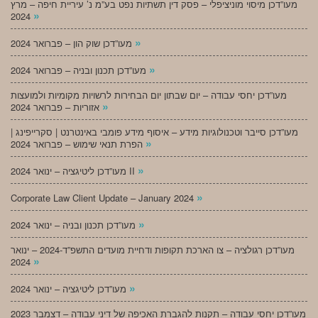
מעו”דכן מיסוי מוניציפלי – פסק דין תשתיות נפט בע”מ נ’ עיריית חיפה – מרץ
»
2024
»
מעו”דכן שוק הון – פברואר 2024
»
מעו”דכן תכנון ובניה – פברואר 2024
מעו”דכן יחסי עבודה – יום שבתון יום הבחירות לרשויות מקומיות ולמועצות
»
אזוריות – פברואר 2024
מעו”דכן סייבר וטכנולוגיות מידע – איסוף מידע פומבי באינטרנט | סקרייפינג |
»
הפרת תנאי שימוש – פברואר 2024
»
מעו”דכן ליטיגציה – ינואר 2024 II
»
Corporate Law Client Update – January 2024
»
מעו”דכן תכנון ובניה – ינואר 2024
מעו”דכן רגולציה – צו הארכת תקופות ודחיית מועדים התשפ”ד-2024 – ינואר
»
2024
»
מעו”דכן ליטיגציה – ינואר 2024
מעו”דכן יחסי עבודה – תקנות להגברת האכיפה של דיני עבודה – דצמבר 2023