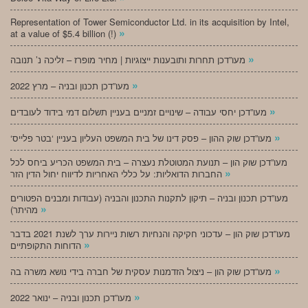
Representation of Tower Semiconductor Ltd. in its acquisition by Intel,
»
at a value of $5.4 billion (!)
»
מעו”דכן תחרות ותובענות ייצוגיות | מחיר מופרז – זליכה נ’ תנובה
»
מעו”דכן תכנון ובניה – מרץ 2022
»
מעו”דכן יחסי עבודה – שינויים זמניים בעניין תשלום דמי בידוד לעובדים
»
‘מעו”דכן שוק ההון – פסק דינו של בית המשפט העליון בעניין ‘בטר פלייס
מעו”דכן שוק הון – תנועת המטוטלת נעצרה – בית המשפט הכריע ביחס לכל
»
החברות הדואליות: על כללי האחריות לדיווח יחול הדין הזר
מעו”דכן תכנון ובניה – תיקון לתקנות התכנון והבניה (עבודות ומבנים הפטורים
»
מהיתר)
מעו”דכן שוק הון – עדכוני חקיקה והנחיות רשות ניירות ערך לשנת 2021 בדבר
»
הדוחות התקופתיים
»
מעו”דכן שוק הון – ניצול הזדמנות עסקית של חברה בידי נושא משרה בה
»
מעו”דכן תכנון ובניה – ינואר 2022