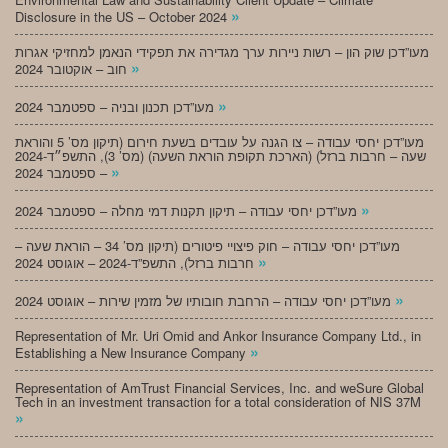
»
Disclosure in the US – October 2024
מעו”דכן שוק הון – רשות ניירות ערך מגדירה את תפקידי הנאמן למחזיקי אגרות
»
חוב – אוקטובר 2024
»
מעו”דכן תכנון ובניה – ספטמבר 2024
מעו”דכן יחסי עבודה – צו הגנה על עובדים בשעת חירום (תיקון מס’ 5 והוראת
שעה – חרבות ברזל) (הארכת תקופת הוראת השעה) (מס’ 3), התשפ״ד-2024
»
– ספטמבר 2024
»
מעו”דכן יחסי עבודה – תיקון תקנות דמי מחלה – ספטמבר 2024
מעו”דכן יחסי עבודה – חוק פיצויי פיטורים (תיקון מס’ 34 – הוראת שעה –
»
חרבות ברזל), התשפ”ד-2024 – אוגוסט 2024
»
מעו”דכן יחסי עבודה – הרחבת חובותיו של מזמין שירות – אוגוסט 2024
Representation of Mr. Uri Omid and Ankor Insurance Company Ltd., in
»
Establishing a New Insurance Company
Representation of AmTrust Financial Services, Inc. and weSure Global
Tech in an investment transaction for a total consideration of NIS 37M
»