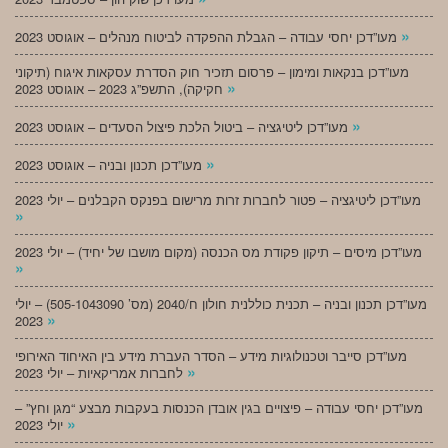
»
מעו”דכן יחסי עבודה – הגבלת ההפקדה לביטוח מנהלים – אוגוסט 2023
מעו”דכן בנקאות ומימון – פרסום תזכיר חוק הסדרת עסקאות איגוח (תיקוני
»
חקיקה), התשפ”ג 2023 – אוגוסט 2023
»
מעו”דכן ליטיגציה – ביטול הלכת פיצול הסעדים – אוגוסט 2023
»
מעו”דכן תכנון ובניה – אוגוסט 2023
מעו”דכן ליטיגציה – פטור לחברות זרות מרישום בפנקס הקבלנים – יולי 2023
»
מעו”דכן מיסים – תיקון פקודת מס הכנסה (מקום מושבו של יחיד) – יולי 2023
»
מעו”דכן תכנון ובניה – תכנית כוללנית חולון ח/2040 (מס’ 505-1043090) – יולי
»
2023
מעו”דכן סייבר וטכנולוגיות מידע – הסדר העברת מידע בין האיחוד האירופי
»
לחברות אמריקאיות – יולי 2023
מעו”דכן יחסי עבודה – פיצויים בגין אובדן הכנסות בעקבות מבצע “מגן וחץ” –
»
יולי 2023