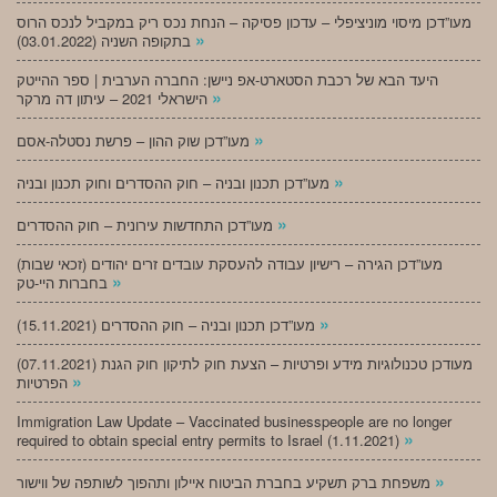
מעו”דכן מיסוי מוניציפלי – עדכון פסיקה – הנחת נכס ריק במקביל לנכס הרוס
»
בתקופה השניה (03.01.2022)
היעד הבא של רכבת הסטארט-אפ ניישן: החברה הערבית | ספר ההייטק
»
הישראלי 2021 – עיתון דה מרקר
»
מעו”דכן שוק ההון – פרשת נסטלה-אסם
»
מעו”דכן תכנון ובניה – חוק ההסדרים וחוק תכנון ובניה
»
מעו”דכן התחדשות עירונית – חוק ההסדרים
מעו”דכן הגירה – רישיון עבודה להעסקת עובדים זרים יהודים (זכאי שבות)
»
בחברות היי-טק
»
מעו”דכן תכנון ובניה – חוק ההסדרים (15.11.2021)
(07.11.2021) מעודכן טכנולוגיות מידע ופרטיות – הצעת חוק לתיקון חוק הגנת
»
הפרטיות
Immigration Law Update – Vaccinated businesspeople are no longer
»
required to obtain special entry permits to Israel (1.11.2021)
»
משפחת ברק תשקיע בחברת הביטוח איילון ותהפוך לשותפה של ווישור