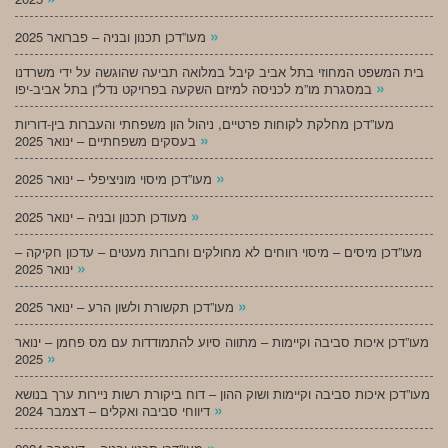
»
מעו”דכן תכנון ובניה – פברואר 2025
בית המשפט המחוזי בתל אביב קיבל במלואה תביעה שהוגשה על ידי משרדנו
»
במסגרת מו”מ לכניסה למיזם השקעה בפרויקט נדל”ן בתל אביב-יפו
מעו”דכן מחלקת לקוחות פרטיים, ניהול הון משפחתי והעברות בין-דוריות
»
בעסקים משפחתיים – ינואר 2025
»
מעו”דכן מיסוי מוניציפלי – ינואר 2025
»
מעודכן תכנון ובניה – ינואר 2025
מעו”דכן מיסים – מיסוי רווחים לא מחולקים וחברות מעטים – עדכון חקיקה –
»
ינואר 2025
»
מעו”דכן תקשורת ולשון הרע – ינואר 2025
מעו”דכן איכות סביבה וקיימות – מתווה סיוע להתמודדות עם מס פחמן – ינואר
»
2025
מעו”דכן איכות סביבה וקיימות ושוק ההון – דוח ביקורת רשות ניירות ערך בנושא
»
דיווחי סביבה ואקלים – דצמבר 2024
»