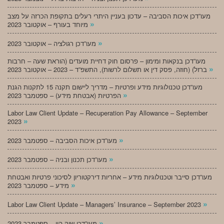
מעו”דכן איכות הסביבה – עדכון בעניין היתרי רעלים בתקופת הכרזה על מצב
»
מיוחד בעורף – אוקטובר 2023
»
מעו”דכן רגולציה – אוקטובר 2023
מעו”דכן בנקאות ומימון – פרסום חוק דחיית מועדים (הוראת שעה – חרבות
»
ברזל) (חוזה, פסק דין או תשלום לרשות), התשפ”ד – 2023 – אוקטובר 2023
מעו”דכן טכנולוגיות מידע ופרטיות – מדריך ליישום תקנה 15 לתקנות הגנת
»
הפרטיות (אבטחת מידע) – ספטמבר 2023
Labor Law Client Update – Recuperation Pay Allowance – September
»
2023
»
מעו”דכן איכות הסביבה – ספטמבר 2023
»
מעו”דכן תכנון ובניה – ספטמבר 2023
מעו”דכן סייבר וטכנולוגיות מידע – אחריות דירקטוריון לסיכוני פרטיות ואבטחת
»
מידע – ספטמבר 2023
»
Labor Law Client Update – Managers’ Insurance – September 2023
»
מעו”דכן שוק הון – ספטמבר 2023