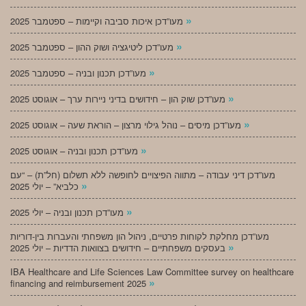
»
מעו”דכן איכות סביבה וקיימות – ספטמבר 2025
»
מעו”דכן ליטיגציה ושוק ההון – ספטמבר 2025
»
מעו”דכן תכנון ובניה – ספטמבר 2025
»
מעו”דכן שוק הון – חידושים בדיני ניירות ערך – אוגוסט 2025
»
מעו”דכן מיסים – נוהל גילוי מרצון – הוראת שעה – אוגוסט 2025
»
מעו”דכן תכנון ובניה – אוגוסט 2025
מעו”דכן דיני עבודה – מתווה הפיצויים לחופשה ללא תשלום (חל”ת) – “עם
»
כלביא” – יולי 2025
»
מעו”דכן תכנון ובניה – יולי 2025
מעו”דכן מחלקת לקוחות פרטיים, ניהול הון משפחתי והעברות בין-דוריות
»
בעסקים משפחתיים – חידושים בצוואות הדדיות – יולי 2025
IBA Healthcare and Life Sciences Law Committee survey on healthcare
»
financing and reimbursement 2025