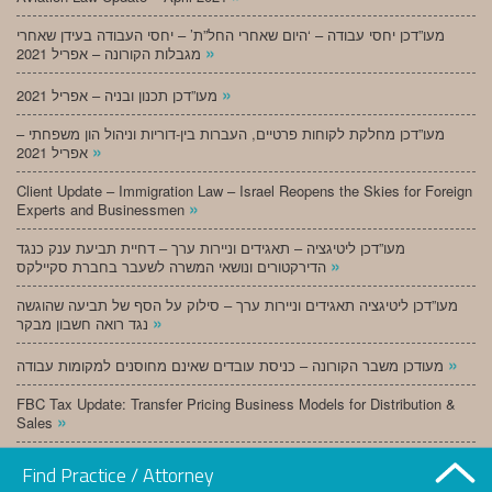
מעו”דכן יחסי עבודה – ‘היום שאחרי החל”ת’ – יחסי העבודה בעידן שאחרי
»
מגבלות הקורונה – אפריל 2021
»
מעו”דכן תכנון ובניה – אפריל 2021
מעו”דכן מחלקת לקוחות פרטיים, העברות בין-דוריות וניהול הון משפחתי –
»
אפריל 2021
Client Update – Immigration Law – Israel Reopens the Skies for Foreign
»
Experts and Businessmen
מעו”דכן ליטיגציה – תאגידים וניירות ערך – דחיית תביעת ענק כנגד
»
הדירקטורים ונושאי המשרה לשעבר בחברת סקיילקס
מעו”דכן ליטיגציה תאגידים וניירות ערך – סילוק על הסף של תביעה שהוגשה
»
נגד רואה חשבון מבקר
»
מעודכן משבר הקורונה – כניסת עובדים שאינם מחוסנים למקומות עבודה
FBC Tax Update: Transfer Pricing Business Models for Distribution &
»
Sales
»
מעו”דכן תכנון ובניה – מרץ 2021
Find Practice / Attorney