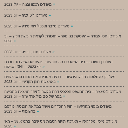
»
מעו”דכן תכנון ובניה – יולי 2023
»
מעו”דכן ליטיגציה – יוני 2023
»
מעו”דכן סייבר וטכנולוגיות מידע – יוני 2023
מעו”דכן יחסי עבודה – העסקת בני נוער – תזכורת לקראת חופשת הקיץ – יוני
»
2023
»
מעו”דכן תכנון ובניה – יוני 2023
מעו”דכן תעופה – בית המשפט דחה תובענה ייצוגית שהוגשה נגד חברת
»
השילוח DHL – יוני 2023
מעו”דכן טכנולוגיות מידע ופרטיות – צרפת מסדירה את תחום המשפיענים
»
באמצעות חוק תקדימי – יוני 2023
מעו”דכן ליטיגציה – בית המשפט הכלכלי דחה בקשה להיתר המצאה בתביעה
»
בסך של כ-2 מיליארד ש”ח – יוני 2023
מעו”דכן מיסוי מקרקעין – חוק ההסדרים אושר במליאת הכנסת ופורסם
»
ברשומות – יוני 2023
מעו”דכן מיסוי מקרקעין – הארכת תוקף הטבות מס שבח בתמ”א 38 – מאי
»
2023