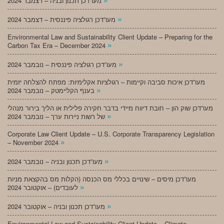
מעו”דכן תכנון ובניה – דצמבר 2024
»
מעו”דכן רגולציה פיננסית – דצמבר 2024
Environmental Law and Sustainability Client Update – Preparing for the
»
Carbon Tax Era – December 2024
»
מעו”דכן רגולציה פיננסית – נובמבר 2024
מעו”דכן איכות סביבה וקיימות – רגולציות אקלימיות: מפתח להצלחה יזמית
»
בענף הקליימטק – נובמבר 2024
מעו”דכן שוק הון – חובת דיווח מיידי בדבר חקירה פלילית או הליך בירור מנהלי
»
של רשות ניירות ערך – נובמבר 2024
Corporate Law Client Update – U.S. Corporate Transparency Legislation
»
– November 2024
»
מעו”דכן תכנון ובניה – נובמבר 2024
מעו”דכן מיסים – שינויים בכללי מס הכנסה (הקלות מס בהקצאת מניות
»
לעובדים) – אוקטובר 2024
»
מעו”דכן תכנון ובניה – אוקטובר 2024
Environmental Law and Sustainability Client Update – Climate