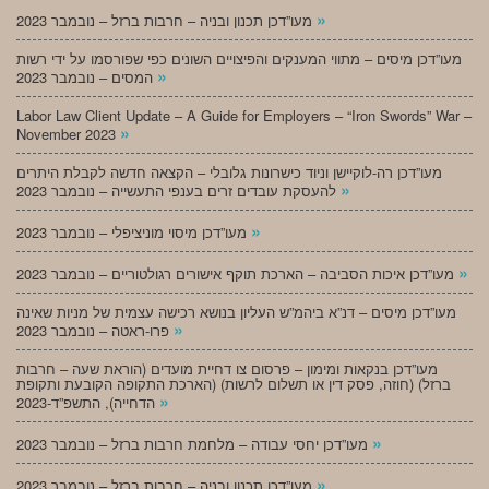
»
מעו”דכן תכנון ובניה – חרבות ברזל – נובמבר 2023
מעו”דכן מיסים – מתווי המענקים והפיצויים השונים כפי שפורסמו על ידי רשות
»
המסים – נובמבר 2023
Labor Law Client Update – A Guide for Employers – “Iron Swords” War –
»
November 2023
מעו”דכן רה-לוקיישן וניוד כישרונות גלובלי – הקצאה חדשה לקבלת היתרים
»
להעסקת עובדים זרים בענפי התעשייה – נובמבר 2023
»
מעו”דכן מיסוי מוניציפלי – נובמבר 2023
»
מעו”דכן איכות הסביבה – הארכת תוקף אישורים רגולטוריים – נובמבר 2023
מעו”דכן מיסים – דנ”א ביהמ”ש העליון בנושא רכישה עצמית של מניות שאינה
»
פרו-ראטה – נובמבר 2023
מעו”דכן בנקאות ומימון – פרסום צו דחיית מועדים (הוראת שעה – חרבות
ברזל) (חוזה, פסק דין או תשלום לרשות) (הארכת התקופה הקובעת ותקופת
»
הדחייה), התשפ”ד-2023
»
מעו”דכן יחסי עבודה – מלחמת חרבות ברזל – נובמבר 2023
»
מעו”דכן תכנון ובניה – חרבות ברזל – נובמבר 2023