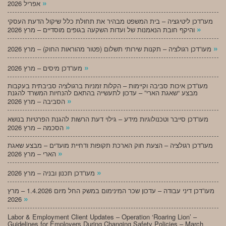
»
אפריל 2026
מעו”דכן ליטיגציה – בית המשפט מבהיר את תחולת כלל שיקול הדעת העסקי
»
והיקף חובת הנאמנות של ועדות השקעה בגופים מוסדיים – מרץ 2026
»
מעו”דכן רגולציה – תקנות שירותי תשלום (פטור מהוראות החוק) – מרץ 2026
»
מעו”דכן מיסים – מרץ 2026
מעו”דכן איכות סביבה וקיימות – הקלות זמניות ברגולציה סביבתית בעקבות
מבצע “שאגת הארי” – עדכון לתעשייה בהתאם להנחיות המשרד להגנת
»
הסביבה – מרץ 2026
מעו”דכן סייבר וטכנולוגיות מידע – גילוי דעת הרשות להגנת הפרטיות בנושא
»
הסכמה – מרץ 2026
מעו”דכן רגולציה – הצעת חוק הארכת תקופות ודחיית מועדים – מבצע שאגת
»
הארי – מרץ 2026
»
מעו”דכן תכנון ובניה – מרץ 2026
מעו”דכן דיני עבודה – עדכון שכר המינימום במשק החל מיום 1.4.2026 – מרץ
»
2026
Labor & Employment Client Updates – Operation ‘Roaring Lion’ –
Guidelines for Employers During Changing Safety Policies – March