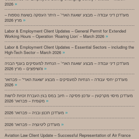
»
2026
מעו”דכן דיני עבודה – מבצע ‘שאגת הארי’ – היתר העסקה בשעות נוספות –
»
מרץ 2026
Labor & Employment Client Updates – General Permit for Extended
»
Working Hours – Operation ‘Roaring Lion’ – March 2026
Labor & Employment Client Updates – Essential Sectors – including the
»
High-Tech Sector – March 2026
מעו”דכן דיני עבודה – מבצע ‘שאגת הארי’ – הנחיות למעסיקים בענף הבניה
»
והשיפוצים – מרץ 2026
מעו”דכן יחסי עבודה – הנחיות למעסיקים – מבצע “שאגת הארי” – פברואר
»
2026
מעו”דכן מיסוי מקרקעין – עדכון פסיקה – חיוב במס בגין העברת זכויות לרשות
»
מקומית – פברואר 2026
»
מעו”דכן תכנון ובניה – פברואר 2026
»
מעו”דכן ליטיגציה – פברואר 2026
Aviation Law Client Update – Successful Representation of Air France