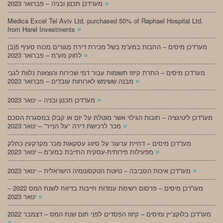
»
מעו”דכן תכנון ובניה – פברואר 2023
Medica Excel Tel Aviv Ltd. purchased 50% of Raphael Hospital Ltd.
»
from Harel Investments
מעו”דכן מיסים – החבות במע”מ בשל מכירת דירת מגורים מכוח סעיף 5(ב)
»
לחוק מע”מ – פברואר 2023
מעו”דכן מיסים – התרת קיזוז תשומות עבור דמי שכירות והוצאות נלוות לגבי
»
מבנה ששימש לארוחות עובדים – פברואר 2023
»
מעו”דכן תכנון ובניה – ינואר 2023
מעו”דכן ליטיגציה – חובות הגילוי אשר מוטלת על יזם או קבלן במסגרת הסכם
»
מכר לרכישת דירה “על הנייר” – ינואר 2023
מעו”דכן מיסים – דחיית ערעור על סיווג עסקאות מכר מקרקעין כחלק
»
מפעילות פירותית-עסקית החייבת במע”מ – ינואר 2023
»
מעו”דכן איכות הסביבה – טיוטת הטקסונומיה הישראלית – ינואר 2023
מעו”דכן מיסים – פרסום רשימת עמדות חייבות בדיווח לשנת המס 2022 –
»
ינואר 2023
מעו”דכן בלוקצ’יין ומיסים – קיזוז הפסדים לפני תום שנת המס – דצמבר 2022
»