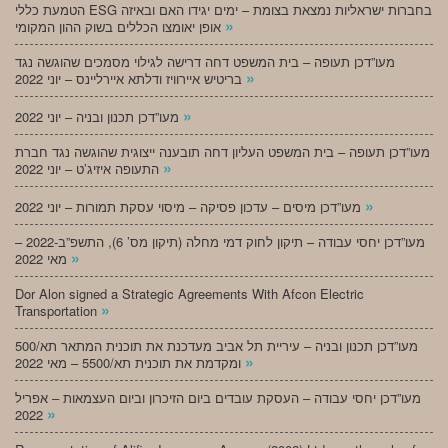
הטמעת כללי ESG בחברות ישראליות נמצאת בצומת – ימים יגידו האם ובאיזה
»
אופן יאומצו הכללים בשוק ההון המקומי
מעו”דכן תעופה – בית המשפט דחה דרישה לגילוי מסמכים שהוגשה נגד
»
בריטיש איירוויז ודלתא איירליינס – יוני 2022
»
מעו”דכן תכנון ובניה – יוני 2022
מעו”דכן תעופה – בית המשפט העליון דחה תובענה ייצוגית שהוגשה נגד חברת
»
התעופה איזיג’ט – יוני 2022
»
מעו”דכן מיסים – עדכון פסיקה – מיסוי עסקת תמורות – יוני 2022
מעו”דכן יחסי עבודה – תיקון לחוק דמי מחלה (תיקון מס’ 6), התשפ”ב-2022 –
»
מאי 2022
Dor Alon signed a Strategic Agreements With Afcon Electric
»
Transportation
מעו”דכן תכנון ובניה – עיריית תל אביב מעדכנת את תוכנית המתאר תא/500
»
ומקדמת את תוכנית תא/5500 – מאי 2022
מעו”דכן יחסי עבודה – העסקת עובדים ביום הזיכרון וביום העצמאות – אפריל
»
2022