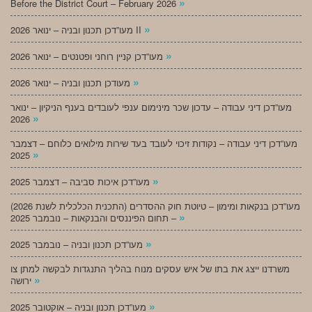
»
Before the District Court – February 2026
»
מעו”דכן תכנון ובניה – ינואר 2026 II
»
מעו”דכן קניין רוחני ופטנטים – ינואר 2026
»
מעודכן תכנון ובניה – ינואר 2026
מעו”דכן דיני עבודה – עדכון שכר מינימום ענפי לעובדים בענף הניקיון – ינואר
»
2026
מעו”דכן דיני עבודה – נקודות זיכוי לעובד בעד שירות מילואים כלוחם – דצמבר
»
2025
»
מעו”דכן איכות סביבה – דצמבר 2025
מעו”דכן בנקאות ומימון – טיוטת חוק ההסדרים (התכנית הכלכלית לשנת 2026)
»
– תחום הפיננסים והבנקאות – נובמבר 2025
»
מעו”דכן תכנון ובניה – נובמבר 2025
משרדנו ייצג את בתו של איש עסקים מנוח בהליך התנגדות לבקשה למתן צו
»
ירושה
»
מעו”דכן תכנון ובניה – אוקטובר 2025