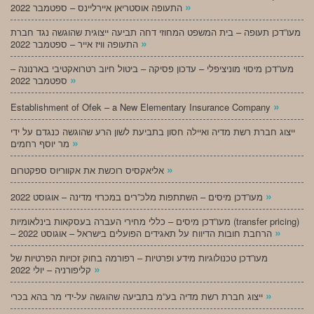
»
התעופה אוסטריאן איירליינס – ספטמבר 2022
מעו”דכן תעופה – בית המשפט המחוזי דחה תביעה ייצוגית שהוגשה נגד חברת
»
התעופה וויז אייר – ספטמבר 2022
מעו”דכן מיסוי מוניציפלי – עדכון פסיקה – ביטול חיוב רטרואקטיבי בארנונה –
»
ספטמבר 2022
»
Establishment of Ofek – a New Elementary Insurance Company
ייצוג חברת רשת מדיה ואיילה חסון בתביעת לשון הרע שהוגשה כנגדם על ידי
»
מר יוסף רחמים
»
אליאקסיס רוכשת את אקווריוס ספקטרום
»
מעו”דכן מיסים – השתתפות מלכ”רים במכרזי מדינה – אוגוסט 2022
מעו”דכן מיסים – כללי מחירי העברה בעסקאות בינלאומיות (transfer pricing)
»
– הרחבת חובות הדיווח על תאגידים הפועלים בישראל – אוגוסט 2022
מעו”דכן טכנולוגיות מידע ופרטיות – רפורמה בחוק זכויות הפרטיות של
»
קליפורניה – יולי 2022
»
ייצוג חברת רשת מדיה בע”מ בתביעה שהוגשה על-ידי מר בהא בכרי