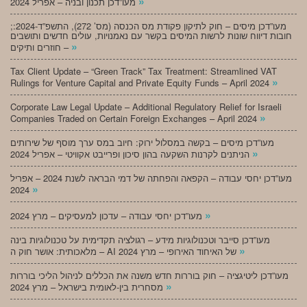
»
מעו”דכן תכנון ובניה – אפריל 2024
;מעו”דכן מיסים – חוק לתיקון פקודת מס הכנסה (מס’ 272), התשפ”ד-2024:
חובות דיווח שונות לרשות המיסים בקשר עם נאמנויות, עולים חדשים ותושבים
»
חוזרים ותיקים –
Tax Client Update – “Green Track” Tax Treatment: Streamlined VAT
»
Rulings for Venture Capital and Private Equity Funds – April 2024
Corporate Law Legal Update – Additional Regulatory Relief for Israeli
»
Companies Traded on Certain Foreign Exchanges – April 2024
מעו”דכן מיסים – בקשה במסלול ירוק: חיוב במס ערך מוסף של שירותים
»
הניתנים לקרנות השקעה בהון סיכון ופרייבט אקוויטי – אפריל 2024
מעו”דכן יחסי עבודה – הקפאה והפחתה של דמי הבראה לשנת 2024 – אפריל
»
2024
»
מעו”דכן יחסי עבודה – עדכון למעסיקים – מרץ 2024
מעו”דכן סייבר וטכנולוגיות מידע – רגולציה תקדימית על טכנולוגיות בינה
»
מלאכותית: אושר חוק ה – AI של האיחוד האירופי – מרץ 2024
מעו”דכן ליטיגציה – חוק בוררות חדש משנה את הכללים לניהול הליכי בוררות
»
מסחרית בין-לאומית בישראל – מרץ 2024