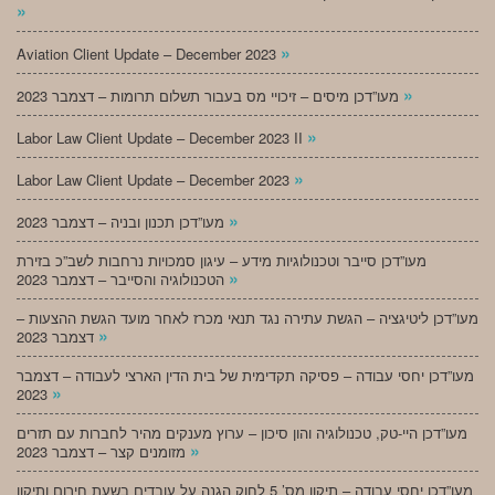
»
»
Aviation Client Update – December 2023
»
מעו”דכן מיסים – זיכויי מס בעבור תשלום תרומות – דצמבר 2023
»
Labor Law Client Update – December 2023 II
»
Labor Law Client Update – December 2023
»
מעו”דכן תכנון ובניה – דצמבר 2023
מעו”דכן סייבר וטכנולוגיות מידע – עיגון סמכויות נרחבות לשב”כ בזירת
»
הטכנולוגיה והסייבר – דצמבר 2023
מעו”דכן ליטיגציה – הגשת עתירה נגד תנאי מכרז לאחר מועד הגשת ההצעות –
»
דצמבר 2023
מעו”דכן יחסי עבודה – פסיקה תקדימית של בית הדין הארצי לעבודה – דצמבר
»
2023
מעו”דכן היי-טק, טכנולוגיה והון סיכון – ערוץ מענקים מהיר לחברות עם תזרים
»
מזומנים קצר – דצמבר 2023
מעו”דכן יחסי עבודה – תיקון מס’ 5 לחוק הגנה על עובדים בשעת חירום ותיקון