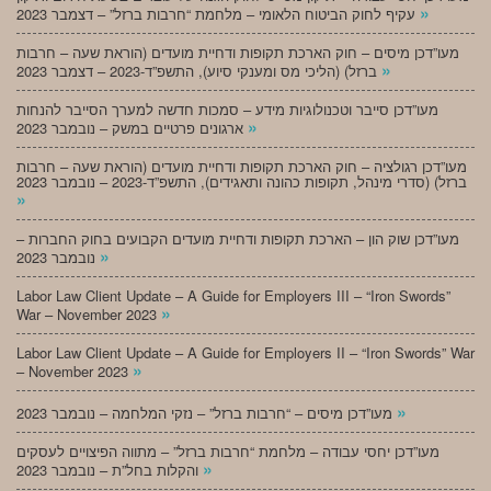
»
עקיף לחוק הביטוח הלאומי – מלחמת “חרבות ברזל” – דצמבר 2023
מעו”דכן מיסים – חוק הארכת תקופות ודחיית מועדים (הוראת שעה – חרבות
»
ברזל) (הליכי מס ומענקי סיוע), התשפ”ד-2023 – דצמבר 2023
מעו”דכן סייבר וטכנולוגיות מידע – סמכות חדשה למערך הסייבר להנחות
»
ארגונים פרטיים במשק – נובמבר 2023
מעו”דכן רגולציה – חוק הארכת תקופות ודחיית מועדים (הוראת שעה – חרבות
ברזל) (סדרי מינהל, תקופות כהונה ותאגידים), התשפ”ד-2023 – נובמבר 2023
»
מעו”דכן שוק הון – הארכת תקופות ודחיית מועדים הקבועים בחוק החברות –
»
נובמבר 2023
Labor Law Client Update – A Guide for Employers III – “Iron Swords”
»
War – November 2023
Labor Law Client Update – A Guide for Employers II – “Iron Swords” War
»
– November 2023
»
מעו”דכן מיסים – “חרבות ברזל” – נזקי המלחמה – נובמבר 2023
מעו”דכן יחסי עבודה – מלחמת “חרבות ברזל” – מתווה הפיצויים לעסקים
»
והקלות בחל”ת – נובמבר 2023