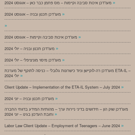
»
מעו”דכן איכות סביבה וקיימות – מס פחמן כבר כאן – אוגוסט 2024
»
מעו”דכן תכנון ובניה – אוגוסט 2024
»
»
מעו”דכן איכות סביבה וקיימות – אוגוסט 2024
»
מעו”דכן תכנון ובניה – יולי 2024
»
מעו”דכן מיסוי מוניציפלי – יולי 2024
מעו”דכן רה-לוקיישן וניוד כישרונות גלובלי – כניסה לתוקף של מערכת ETA-IL –
»
יולי 2024
»
Client Update – Implementation of the ETA-IL System – July 2024
»
מעו”דכן תכנון ובניה – יוני 2024
מעו”דכן שוק הון – חידושים בדיני ניירות ערך – מהותיות המידע בדווחי החברה
»
וחובת העדכון בגינו – יוני 2024
»
Labor Law Client Update – Employment of Teenagers – June 2024