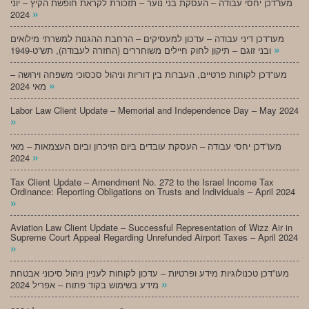
מעו”דכן יחסי עבודה – העסקת בני נוער – תזכורת לקראת חופשת הקיץ – יוני
»
2024
מעו”דכן דיני עבודה – עדכון למעסיקים – הרחבת ההגנות למשרתי מילואים
»
ובני זוגם – תיקון לחוק חיילים משוחררים (החזרה לעבודה), תש”ט-1949
מעו”דכן לקוחות פרטיים, העברות בין דוריות וניהול סכסוכי משפחה וירושה –
»
מאי 2024
Labor Law Client Update – Memorial and Independence Day – May 2024
»
מעו”דכן יחסי עבודה – העסקת עובדים ביום הזיכרון וביום העצמאות – מאי
»
2024
Tax Client Update – Amendment No. 272 to the Israel Income Tax
Ordinance: Reporting Obligations on Trusts and Individuals – April 2024
»
Aviation Law Client Update – Successful Representation of Wizz Air in
Supreme Court Appeal Regarding Unrefunded Airport Taxes – April 2024
»
מעו”דכן טכנולוגיות מידע ופרטיות – עדכון לקוחות לעניין ניהול סיכוני אבטחת
»
מידע בשימוש בקוד פתוח – אפריל 2024