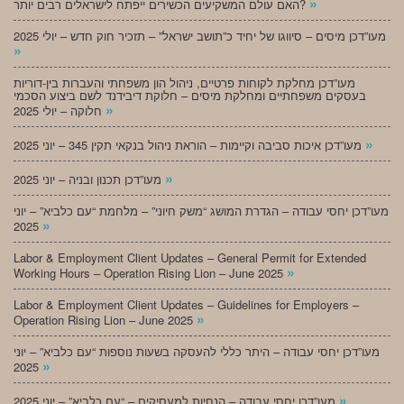
»
האם עולם המשקיעים הכשירים ייפתח לישראלים רבים יותר?
מעו”דכן מיסים – סיווגו של יחיד כ”תושב ישראל” – תזכיר חוק חדש – יולי 2025
»
מעו”דכן מחלקת לקוחות פרטיים, ניהול הון משפחתי והעברות בין-דוריות
בעסקים משפחתיים ומחלקת מיסים – חלוקת דיבידנד לשם ביצוע הסכמי
»
חלוקה – יולי 2025
»
מעו”דכן איכות סביבה וקיימות – הוראת ניהול בנקאי תקין 345 – יוני 2025
»
מעו”דכן תכנון ובניה – יוני 2025
מעו”דכן יחסי עבודה – הגדרת המושג “משק חיוני” – מלחמת “עם כלביא” – יוני
»
2025
Labor & Employment Client Updates – General Permit for Extended
»
Working Hours – Operation Rising Lion – June 2025
Labor & Employment Client Updates – Guidelines for Employers –
»
Operation Rising Lion – June 2025
מעו”דכן יחסי עבודה – היתר כללי להעסקה בשעות נוספות “עם כלביא” – יוני
»
2025
»
מעו”דכן יחסי עבודה – הנחיות למעסיקים – “עם כלביא” – יוני 2025