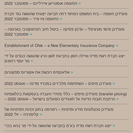
»
התעופה אוסטריאן איירליינס – ספטמבר 2022
מעו”דכן תעופה – בית המשפט המחוזי דחה תביעה ייצוגית שהוגשה נגד חברת
»
התעופה וויז אייר – ספטמבר 2022
מעו”דכן מיסוי מוניציפלי – עדכון פסיקה – ביטול חיוב רטרואקטיבי בארנונה –
»
ספטמבר 2022
»
Establishment of Ofek – a New Elementary Insurance Company
ייצוג חברת רשת מדיה ואיילה חסון בתביעת לשון הרע שהוגשה כנגדם על ידי
»
מר יוסף רחמים
»
אליאקסיס רוכשת את אקווריוס ספקטרום
»
מעו”דכן מיסים – השתתפות מלכ”רים במכרזי מדינה – אוגוסט 2022
מעו”דכן מיסים – כללי מחירי העברה בעסקאות בינלאומיות (transfer pricing)
»
– הרחבת חובות הדיווח על תאגידים הפועלים בישראל – אוגוסט 2022
מעו”דכן טכנולוגיות מידע ופרטיות – רפורמה בחוק זכויות הפרטיות של
»
קליפורניה – יולי 2022
»
ייצוג חברת רשת מדיה בע”מ בתביעה שהוגשה על-ידי מר בהא בכרי