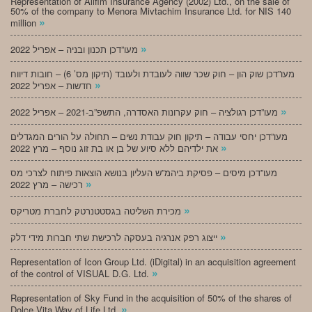
Representation of Alifim Insurance Agency (2002) Ltd., on the sale of
50% of the company to Menora Mivtachim Insurance Ltd. for NIS 140
»
million
»
מעו”דכן תכנון ובניה – אפריל 2022
מעו”דכן שוק הון – חוק שכר שווה לעובדת ולעובד (תיקון מס’ 6) – חובות דיווח
»
חדשות – אפריל 2022
»
מעו”דכן רגולציה – חוק עקרונות האסדרה, התשפ”ב-2021 – אפריל 2022
מעו”דכן יחסי עבודה – תיקון חוק עבודת נשים – תחולה על הורים המגדלים
»
את ילדיהם ללא סיוע של בן או בת זוג נוסף – מרץ 2022
מעו”דכן מיסים – פסיקת ביהמ”ש העליון בנושא הוצאות פיתוח לצרכי מס
»
רכישה – מרץ 2022
»
מכירת השליטה בגסטטנרטק לחברת מטריקס
»
ייצוג רפק אנרגיה בעסקה לרכישת שתי חברות מידי דלק
Representation of Icon Group Ltd. (iDigital) in an acquisition agreement
»
of the control of VISUAL D.G. Ltd.
Representation of Sky Fund in the acquisition of 50% of the shares of
»
Dolce Vita Way of Life Ltd.