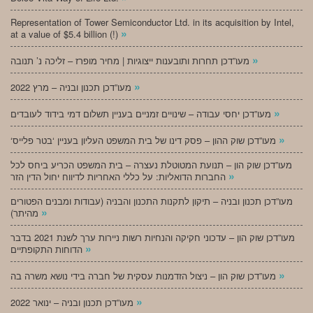
Representation of Tower Semiconductor Ltd. in its acquisition by Intel,
»
at a value of $5.4 billion (!)
»
מעו”דכן תחרות ותובענות ייצוגיות | מחיר מופרז – זליכה נ’ תנובה
»
מעו”דכן תכנון ובניה – מרץ 2022
»
מעו”דכן יחסי עבודה – שינויים זמניים בעניין תשלום דמי בידוד לעובדים
»
‘מעו”דכן שוק ההון – פסק דינו של בית המשפט העליון בעניין ‘בטר פלייס
מעו”דכן שוק הון – תנועת המטוטלת נעצרה – בית המשפט הכריע ביחס לכל
»
החברות הדואליות: על כללי האחריות לדיווח יחול הדין הזר
מעו”דכן תכנון ובניה – תיקון לתקנות התכנון והבניה (עבודות ומבנים הפטורים
»
מהיתר)
מעו”דכן שוק הון – עדכוני חקיקה והנחיות רשות ניירות ערך לשנת 2021 בדבר
»
הדוחות התקופתיים
»
מעו”דכן שוק הון – ניצול הזדמנות עסקית של חברה בידי נושא משרה בה
»
מעו”דכן תכנון ובניה – ינואר 2022