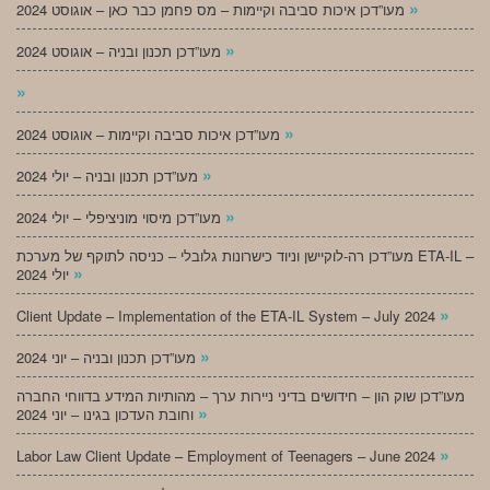
»
מעו”דכן איכות סביבה וקיימות – מס פחמן כבר כאן – אוגוסט 2024
»
מעו”דכן תכנון ובניה – אוגוסט 2024
»
»
מעו”דכן איכות סביבה וקיימות – אוגוסט 2024
»
מעו”דכן תכנון ובניה – יולי 2024
»
מעו”דכן מיסוי מוניציפלי – יולי 2024
מעו”דכן רה-לוקיישן וניוד כישרונות גלובלי – כניסה לתוקף של מערכת ETA-IL –
»
יולי 2024
»
Client Update – Implementation of the ETA-IL System – July 2024
»
מעו”דכן תכנון ובניה – יוני 2024
מעו”דכן שוק הון – חידושים בדיני ניירות ערך – מהותיות המידע בדווחי החברה
»
וחובת העדכון בגינו – יוני 2024
»
Labor Law Client Update – Employment of Teenagers – June 2024