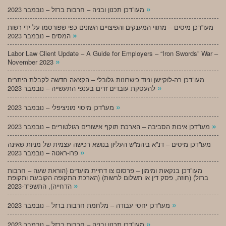
»
מעו”דכן תכנון ובניה – חרבות ברזל – נובמבר 2023
מעו”דכן מיסים – מתווי המענקים והפיצויים השונים כפי שפורסמו על ידי רשות
»
המסים – נובמבר 2023
Labor Law Client Update – A Guide for Employers – “Iron Swords” War –
»
November 2023
מעו”דכן רה-לוקיישן וניוד כישרונות גלובלי – הקצאה חדשה לקבלת היתרים
»
להעסקת עובדים זרים בענפי התעשייה – נובמבר 2023
»
מעו”דכן מיסוי מוניציפלי – נובמבר 2023
»
מעו”דכן איכות הסביבה – הארכת תוקף אישורים רגולטוריים – נובמבר 2023
מעו”דכן מיסים – דנ”א ביהמ”ש העליון בנושא רכישה עצמית של מניות שאינה
»
פרו-ראטה – נובמבר 2023
מעו”דכן בנקאות ומימון – פרסום צו דחיית מועדים (הוראת שעה – חרבות
ברזל) (חוזה, פסק דין או תשלום לרשות) (הארכת התקופה הקובעת ותקופת
»
הדחייה), התשפ”ד-2023
»
מעו”דכן יחסי עבודה – מלחמת חרבות ברזל – נובמבר 2023
»
מעו”דכן תכנון ובניה – חרבות ברזל – נובמבר 2023