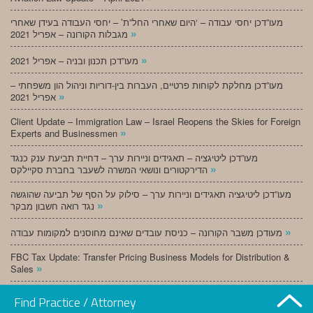
מעו”דכן יחסי עבודה – ‘היום שאחרי החל”ת’ – יחסי העבודה בעידן שאחרי
»
מגבלות הקורונה – אפריל 2021
»
מעו”דכן תכנון ובניה – אפריל 2021
מעו”דכן מחלקת לקוחות פרטיים, העברות בין-דוריות וניהול הון משפחתי –
»
אפריל 2021
Client Update – Immigration Law – Israel Reopens the Skies for Foreign
»
Experts and Businessmen
מעו”דכן ליטיגציה – תאגידים וניירות ערך – דחיית תביעת ענק כנגד
»
הדירקטורים ונושאי המשרה לשעבר בחברת סקיילקס
מעו”דכן ליטיגציה תאגידים וניירות ערך – סילוק על הסף של תביעה שהוגשה
»
נגד רואה חשבון מבקר
»
מעודכן משבר הקורונה – כניסת עובדים שאינם מחוסנים למקומות עבודה
FBC Tax Update: Transfer Pricing Business Models for Distribution &
»
Sales
»
מעו”דכן תכנון ובניה – מרץ 2021
Find Practice / Attorney