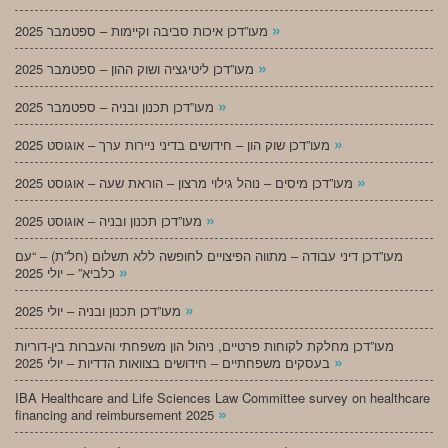
»
מעו”דכן איכות סביבה וקיימות – ספטמבר 2025
»
מעו”דכן ליטיגציה ושוק ההון – ספטמבר 2025
»
מעו”דכן תכנון ובניה – ספטמבר 2025
»
מעו”דכן שוק הון – חידושים בדיני ניירות ערך – אוגוסט 2025
»
מעו”דכן מיסים – נוהל גילוי מרצון – הוראת שעה – אוגוסט 2025
»
מעו”דכן תכנון ובניה – אוגוסט 2025
מעו”דכן דיני עבודה – מתווה הפיצויים לחופשה ללא תשלום (חל”ת) – “עם
»
כלביא” – יולי 2025
»
מעו”דכן תכנון ובניה – יולי 2025
מעו”דכן מחלקת לקוחות פרטיים, ניהול הון משפחתי והעברות בין-דוריות
»
בעסקים משפחתיים – חידושים בצוואות הדדיות – יולי 2025
IBA Healthcare and Life Sciences Law Committee survey on healthcare
»
financing and reimbursement 2025