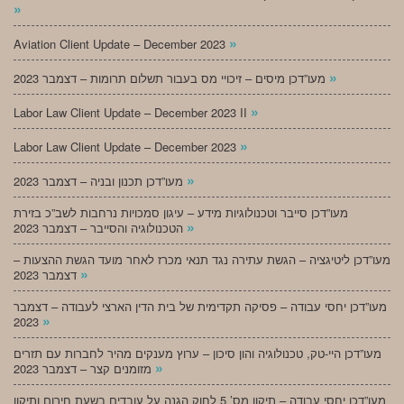
»
»
Aviation Client Update – December 2023
»
מעו”דכן מיסים – זיכויי מס בעבור תשלום תרומות – דצמבר 2023
»
Labor Law Client Update – December 2023 II
»
Labor Law Client Update – December 2023
»
מעו”דכן תכנון ובניה – דצמבר 2023
מעו”דכן סייבר וטכנולוגיות מידע – עיגון סמכויות נרחבות לשב”כ בזירת
»
הטכנולוגיה והסייבר – דצמבר 2023
מעו”דכן ליטיגציה – הגשת עתירה נגד תנאי מכרז לאחר מועד הגשת ההצעות –
»
דצמבר 2023
מעו”דכן יחסי עבודה – פסיקה תקדימית של בית הדין הארצי לעבודה – דצמבר
»
2023
מעו”דכן היי-טק, טכנולוגיה והון סיכון – ערוץ מענקים מהיר לחברות עם תזרים
»
מזומנים קצר – דצמבר 2023
מעו”דכן יחסי עבודה – תיקון מס’ 5 לחוק הגנה על עובדים בשעת חירום ותיקון