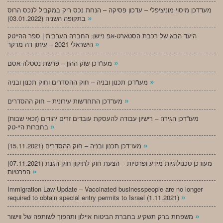
מעו”דכן מיסוי מוניציפלי – עדכון פסיקה – הנחת נכס ריק במקביל לנכס הרוס
»
בתקופה השניה (03.01.2022)
היעד הבא של רכבת הסטארט-אפ ניישן: החברה הערבית | ספר ההייטק
»
הישראלי 2021 – עיתון דה מרקר
»
מעו”דכן שוק ההון – פרשת נסטלה-אסם
»
מעו”דכן תכנון ובניה – חוק ההסדרים וחוק תכנון ובניה
»
מעו”דכן התחדשות עירונית – חוק ההסדרים
מעו”דכן הגירה – רישיון עבודה להעסקת עובדים זרים יהודים (זכאי שבות)
»
בחברות היי-טק
»
מעו”דכן תכנון ובניה – חוק ההסדרים (15.11.2021)
(07.11.2021) מעודכן טכנולוגיות מידע ופרטיות – הצעת חוק לתיקון חוק הגנת
»
הפרטיות
Immigration Law Update – Vaccinated businesspeople are no longer
»
required to obtain special entry permits to Israel (1.11.2021)
»
משפחת ברק תשקיע בחברת הביטוח איילון ותהפוך לשותפה של ווישור