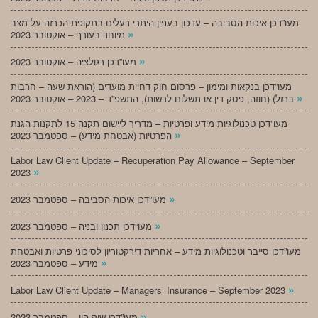
מעו”דכן איכות הסביבה – עדכון בעניין היתרי רעלים בתקופת הכרזה על מצב
»
מיוחד בעורף – אוקטובר 2023
»
מעו”דכן רגולציה – אוקטובר 2023
מעו”דכן בנקאות ומימון – פרסום חוק דחיית מועדים (הוראת שעה – חרבות
»
ברזל) (חוזה, פסק דין או תשלום לרשות), התשפ”ד – 2023 – אוקטובר 2023
מעו”דכן טכנולוגיות מידע ופרטיות – מדריך ליישום תקנה 15 לתקנות הגנת
»
הפרטיות (אבטחת מידע) – ספטמבר 2023
Labor Law Client Update – Recuperation Pay Allowance – September
»
2023
»
מעו”דכן איכות הסביבה – ספטמבר 2023
»
מעו”דכן תכנון ובניה – ספטמבר 2023
מעו”דכן סייבר וטכנולוגיות מידע – אחריות דירקטוריון לסיכוני פרטיות ואבטחת
»
מידע – ספטמבר 2023
»
Labor Law Client Update – Managers’ Insurance – September 2023
»
מעו”דכן שוק הון – ספטמבר 2023