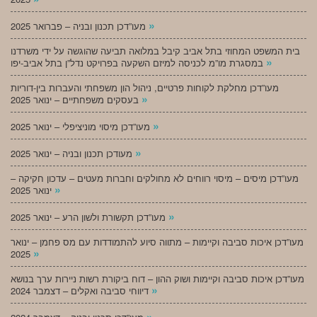
»
מעו”דכן תכנון ובניה – פברואר 2025
בית המשפט המחוזי בתל אביב קיבל במלואה תביעה שהוגשה על ידי משרדנו
»
במסגרת מו”מ לכניסה למיזם השקעה בפרויקט נדל”ן בתל אביב-יפו
מעו”דכן מחלקת לקוחות פרטיים, ניהול הון משפחתי והעברות בין-דוריות
»
בעסקים משפחתיים – ינואר 2025
»
מעו”דכן מיסוי מוניציפלי – ינואר 2025
»
מעודכן תכנון ובניה – ינואר 2025
מעו”דכן מיסים – מיסוי רווחים לא מחולקים וחברות מעטים – עדכון חקיקה –
»
ינואר 2025
»
מעו”דכן תקשורת ולשון הרע – ינואר 2025
מעו”דכן איכות סביבה וקיימות – מתווה סיוע להתמודדות עם מס פחמן – ינואר
»
2025
מעו”דכן איכות סביבה וקיימות ושוק ההון – דוח ביקורת רשות ניירות ערך בנושא
»
דיווחי סביבה ואקלים – דצמבר 2024
»