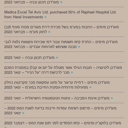
»
מעו”דכן תכנון ובניה – פברואר 2023
Medica Excel Tel Aviv Ltd. purchased 50% of Raphael Hospital Ltd.
»
from Harel Investments
מעו”דכן מיסים – החבות במע”מ בשל מכירת דירת מגורים מכוח סעיף 5(ב)
»
לחוק מע”מ – פברואר 2023
מעו”דכן מיסים – התרת קיזוז תשומות עבור דמי שכירות והוצאות נלוות לגבי
»
מבנה ששימש לארוחות עובדים – פברואר 2023
»
מעו”דכן תכנון ובניה – ינואר 2023
מעו”דכן ליטיגציה – חובות הגילוי אשר מוטלת על יזם או קבלן במסגרת הסכם
»
מכר לרכישת דירה “על הנייר” – ינואר 2023
מעו”דכן מיסים – דחיית ערעור על סיווג עסקאות מכר מקרקעין כחלק
»
מפעילות פירותית-עסקית החייבת במע”מ – ינואר 2023
»
מעו”דכן איכות הסביבה – טיוטת הטקסונומיה הישראלית – ינואר 2023
מעו”דכן מיסים – פרסום רשימת עמדות חייבות בדיווח לשנת המס 2022 –
»
ינואר 2023
מעו”דכן בלוקצ’יין ומיסים – קיזוז הפסדים לפני תום שנת המס – דצמבר 2022
»