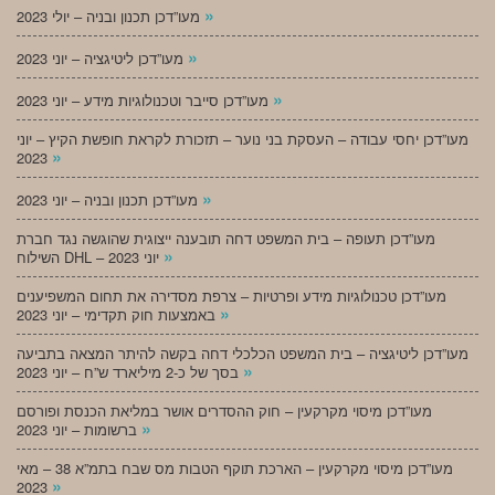
»
מעו”דכן תכנון ובניה – יולי 2023
»
מעו”דכן ליטיגציה – יוני 2023
»
מעו”דכן סייבר וטכנולוגיות מידע – יוני 2023
מעו”דכן יחסי עבודה – העסקת בני נוער – תזכורת לקראת חופשת הקיץ – יוני
»
2023
»
מעו”דכן תכנון ובניה – יוני 2023
מעו”דכן תעופה – בית המשפט דחה תובענה ייצוגית שהוגשה נגד חברת
»
השילוח DHL – יוני 2023
מעו”דכן טכנולוגיות מידע ופרטיות – צרפת מסדירה את תחום המשפיענים
»
באמצעות חוק תקדימי – יוני 2023
מעו”דכן ליטיגציה – בית המשפט הכלכלי דחה בקשה להיתר המצאה בתביעה
»
בסך של כ-2 מיליארד ש”ח – יוני 2023
מעו”דכן מיסוי מקרקעין – חוק ההסדרים אושר במליאת הכנסת ופורסם
»
ברשומות – יוני 2023
מעו”דכן מיסוי מקרקעין – הארכת תוקף הטבות מס שבח בתמ”א 38 – מאי
»
2023