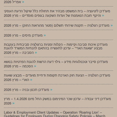
»
אפריל 2026
מעו”דכן ליטיגציה – בית המשפט מבהיר את תחולת כלל שיקול הדעת העסקי
»
והיקף חובת הנאמנות של ועדות השקעה בגופים מוסדיים – מרץ 2026
»
מעו”דכן רגולציה – תקנות שירותי תשלום (פטור מהוראות החוק) – מרץ 2026
»
מעו”דכן מיסים – מרץ 2026
מעו”דכן איכות סביבה וקיימות – הקלות זמניות ברגולציה סביבתית בעקבות
מבצע “שאגת הארי” – עדכון לתעשייה בהתאם להנחיות המשרד להגנת
»
הסביבה – מרץ 2026
מעו”דכן סייבר וטכנולוגיות מידע – גילוי דעת הרשות להגנת הפרטיות בנושא
»
הסכמה – מרץ 2026
מעו”דכן רגולציה – הצעת חוק הארכת תקופות ודחיית מועדים – מבצע שאגת
»
הארי – מרץ 2026
»
מעו”דכן תכנון ובניה – מרץ 2026
מעו”דכן דיני עבודה – עדכון שכר המינימום במשק החל מיום 1.4.2026 – מרץ
»
2026
Labor & Employment Client Updates – Operation ‘Roaring Lion’ –
Guidelines for Employers During Changing Safety Policies – March