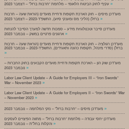
»
עקיף לחוק הביטוח הלאומי – מלחמת “חרבות ברזל” – דצמבר 2023
מעו”דכן מיסים – חוק הארכת תקופות ודחיית מועדים (הוראת שעה – חרבות
»
ברזל) (הליכי מס ומענקי סיוע), התשפ”ד-2023 – דצמבר 2023
מעו”דכן סייבר וטכנולוגיות מידע – סמכות חדשה למערך הסייבר להנחות
»
ארגונים פרטיים במשק – נובמבר 2023
מעו”דכן רגולציה – חוק הארכת תקופות ודחיית מועדים (הוראת שעה – חרבות
ברזל) (סדרי מינהל, תקופות כהונה ותאגידים), התשפ”ד-2023 – נובמבר 2023
»
מעו”דכן שוק הון – הארכת תקופות ודחיית מועדים הקבועים בחוק החברות –
»
נובמבר 2023
Labor Law Client Update – A Guide for Employers III – “Iron Swords”
»
War – November 2023
Labor Law Client Update – A Guide for Employers II – “Iron Swords” War
»
– November 2023
»
מעו”דכן מיסים – “חרבות ברזל” – נזקי המלחמה – נובמבר 2023
מעו”דכן יחסי עבודה – מלחמת “חרבות ברזל” – מתווה הפיצויים לעסקים
»
והקלות בחל”ת – נובמבר 2023