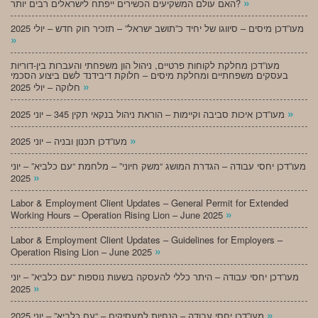
»
האם עולם המשקיעים הכשירים ייפתח לישראלים רבים יותר?
מעו”דכן מיסים – סיווגו של יחיד כ”תושב ישראל” – תזכיר חוק חדש – יולי 2025
»
מעו”דכן מחלקת לקוחות פרטיים, ניהול הון משפחתי והעברות בין-דוריות
בעסקים משפחתיים ומחלקת מיסים – חלוקת דיבידנד לשם ביצוע הסכמי
»
חלוקה – יולי 2025
»
מעו”דכן איכות סביבה וקיימות – הוראת ניהול בנקאי תקין 345 – יוני 2025
»
מעו”דכן תכנון ובניה – יוני 2025
מעו”דכן יחסי עבודה – הגדרת המושג “משק חיוני” – מלחמת “עם כלביא” – יוני
»
2025
Labor & Employment Client Updates – General Permit for Extended
»
Working Hours – Operation Rising Lion – June 2025
Labor & Employment Client Updates – Guidelines for Employers –
»
Operation Rising Lion – June 2025
מעו”דכן יחסי עבודה – היתר כללי להעסקה בשעות נוספות “עם כלביא” – יוני
»
2025
»
מעו”דכן יחסי עבודה – הנחיות למעסיקים – “עם כלביא” – יוני 2025