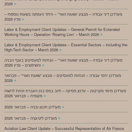
»
2026
מעו”דכן דיני עבודה – מבצע ‘שאגת הארי’ – היתר העסקה בשעות נוספות –
»
מרץ 2026
Labor & Employment Client Updates – General Permit for Extended
»
Working Hours – Operation ‘Roaring Lion’ – March 2026
Labor & Employment Client Updates – Essential Sectors – including the
»
High-Tech Sector – March 2026
מעו”דכן דיני עבודה – מבצע ‘שאגת הארי’ – הנחיות למעסיקים בענף הבניה
»
והשיפוצים – מרץ 2026
מעו”דכן יחסי עבודה – הנחיות למעסיקים – מבצע “שאגת הארי” – פברואר
»
2026
מעו”דכן מיסוי מקרקעין – עדכון פסיקה – חיוב במס בגין העברת זכויות לרשות
»
מקומית – פברואר 2026
»
מעו”דכן תכנון ובניה – פברואר 2026
»
מעו”דכן ליטיגציה – פברואר 2026
Aviation Law Client Update – Successful Representation of Air France