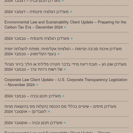
מעו”דכן תכנון ובניה – דצמבר 2024
»
מעו”דכן רגולציה פיננסית – דצמבר 2024
Environmental Law and Sustainability Client Update – Preparing for the
»
Carbon Tax Era – December 2024
»
מעו”דכן רגולציה פיננסית – נובמבר 2024
מעו”דכן איכות סביבה וקיימות – רגולציות אקלימיות: מפתח להצלחה יזמית
»
בענף הקליימטק – נובמבר 2024
מעו”דכן שוק הון – חובת דיווח מיידי בדבר חקירה פלילית או הליך בירור מנהלי
»
של רשות ניירות ערך – נובמבר 2024
Corporate Law Client Update – U.S. Corporate Transparency Legislation
»
– November 2024
»
מעו”דכן תכנון ובניה – נובמבר 2024
מעו”דכן מיסים – שינויים בכללי מס הכנסה (הקלות מס בהקצאת מניות
»
לעובדים) – אוקטובר 2024
»
מעו”דכן תכנון ובניה – אוקטובר 2024
Environmental Law and Sustainability Client Update – Climate