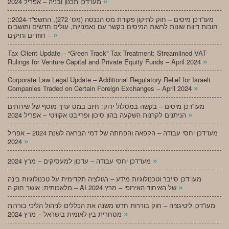
»
מעו”דכן תכנון ובניה – אפריל 2024
;מעו”דכן מיסים – חוק לתיקון פקודת מס הכנסה (מס’ 272), התשפ”ד-2024:
חובות דיווח שונות לרשות המיסים בקשר עם נאמנויות, עולים חדשים ותושבים
»
חוזרים ותיקים –
Tax Client Update – “Green Track” Tax Treatment: Streamlined VAT
»
Rulings for Venture Capital and Private Equity Funds – April 2024
Corporate Law Legal Update – Additional Regulatory Relief for Israeli
»
Companies Traded on Certain Foreign Exchanges – April 2024
מעו”דכן מיסים – בקשה במסלול ירוק: חיוב במס ערך מוסף של שירותים
»
הניתנים לקרנות השקעה בהון סיכון ופרייבט אקוויטי – אפריל 2024
מעו”דכן יחסי עבודה – הקפאה והפחתה של דמי הבראה לשנת 2024 – אפריל
»
2024
»
מעו”דכן יחסי עבודה – עדכון למעסיקים – מרץ 2024
מעו”דכן סייבר וטכנולוגיות מידע – רגולציה תקדימית על טכנולוגיות בינה
»
מלאכותית: אושר חוק ה – AI של האיחוד האירופי – מרץ 2024
מעו”דכן ליטיגציה – חוק בוררות חדש משנה את הכללים לניהול הליכי בוררות
»
מסחרית בין-לאומית בישראל – מרץ 2024