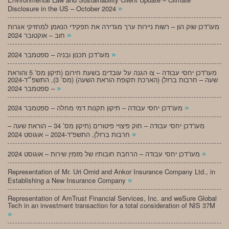
»
Disclosure in the US – October 2024
מעו”דכן שוק הון – רשות ניירות ערך מגדירה את תפקידי הנאמן למחזיקי אגרות
»
חוב – אוקטובר 2024
»
מעו”דכן תכנון ובניה – ספטמבר 2024
מעו”דכן יחסי עבודה – צו הגנה על עובדים בשעת חירום (תיקון מס’ 5 והוראת
שעה – חרבות ברזל) (הארכת תקופת הוראת השעה) (מס’ 3), התשפ״ד-2024
»
– ספטמבר 2024
»
מעו”דכן יחסי עבודה – תיקון תקנות דמי מחלה – ספטמבר 2024
מעו”דכן יחסי עבודה – חוק פיצויי פיטורים (תיקון מס’ 34 – הוראת שעה –
»
חרבות ברזל), התשפ”ד-2024 – אוגוסט 2024
»
מעו”דכן יחסי עבודה – הרחבת חובותיו של מזמין שירות – אוגוסט 2024
Representation of Mr. Uri Omid and Ankor Insurance Company Ltd., in
»
Establishing a New Insurance Company
Representation of AmTrust Financial Services, Inc. and weSure Global
Tech in an investment transaction for a total consideration of NIS 37M
»