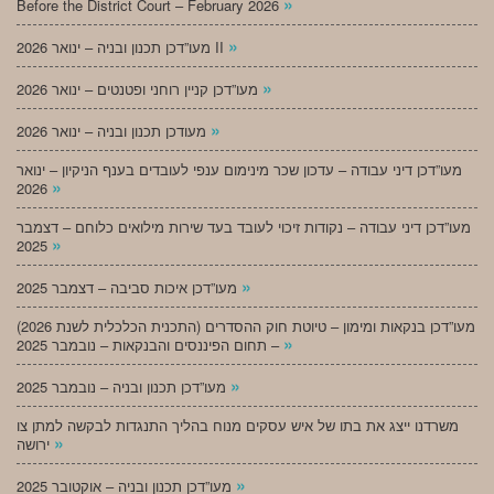
»
Before the District Court – February 2026
»
מעו”דכן תכנון ובניה – ינואר 2026 II
»
מעו”דכן קניין רוחני ופטנטים – ינואר 2026
»
מעודכן תכנון ובניה – ינואר 2026
מעו”דכן דיני עבודה – עדכון שכר מינימום ענפי לעובדים בענף הניקיון – ינואר
»
2026
מעו”דכן דיני עבודה – נקודות זיכוי לעובד בעד שירות מילואים כלוחם – דצמבר
»
2025
»
מעו”דכן איכות סביבה – דצמבר 2025
מעו”דכן בנקאות ומימון – טיוטת חוק ההסדרים (התכנית הכלכלית לשנת 2026)
»
– תחום הפיננסים והבנקאות – נובמבר 2025
»
מעו”דכן תכנון ובניה – נובמבר 2025
משרדנו ייצג את בתו של איש עסקים מנוח בהליך התנגדות לבקשה למתן צו
»
ירושה
»
מעו”דכן תכנון ובניה – אוקטובר 2025