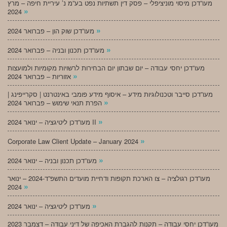
מעו”דכן מיסוי מוניציפלי – פסק דין תשתיות נפט בע”מ נ’ עיריית חיפה – מרץ
»
2024
»
מעו”דכן שוק הון – פברואר 2024
»
מעו”דכן תכנון ובניה – פברואר 2024
מעו”דכן יחסי עבודה – יום שבתון יום הבחירות לרשויות מקומיות ולמועצות
»
אזוריות – פברואר 2024
מעו”דכן סייבר וטכנולוגיות מידע – איסוף מידע פומבי באינטרנט | סקרייפינג |
»
הפרת תנאי שימוש – פברואר 2024
»
מעו”דכן ליטיגציה – ינואר 2024 II
»
Corporate Law Client Update – January 2024
»
מעו”דכן תכנון ובניה – ינואר 2024
מעו”דכן רגולציה – צו הארכת תקופות ודחיית מועדים התשפ”ד-2024 – ינואר
»
2024
»
מעו”דכן ליטיגציה – ינואר 2024
מעו”דכן יחסי עבודה – תקנות להגברת האכיפה של דיני עבודה – דצמבר 2023