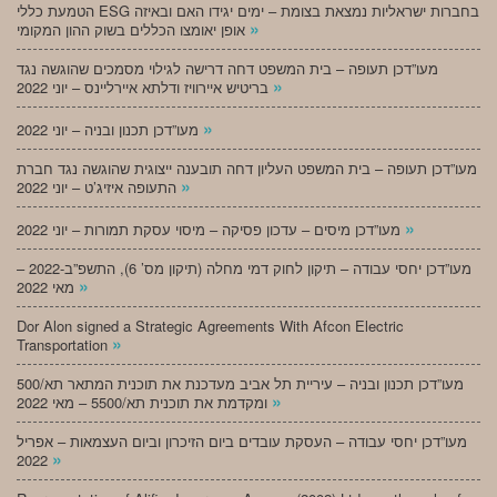
הטמעת כללי ESG בחברות ישראליות נמצאת בצומת – ימים יגידו האם ובאיזה
»
אופן יאומצו הכללים בשוק ההון המקומי
מעו”דכן תעופה – בית המשפט דחה דרישה לגילוי מסמכים שהוגשה נגד
»
בריטיש איירוויז ודלתא איירליינס – יוני 2022
»
מעו”דכן תכנון ובניה – יוני 2022
מעו”דכן תעופה – בית המשפט העליון דחה תובענה ייצוגית שהוגשה נגד חברת
»
התעופה איזיג’ט – יוני 2022
»
מעו”דכן מיסים – עדכון פסיקה – מיסוי עסקת תמורות – יוני 2022
מעו”דכן יחסי עבודה – תיקון לחוק דמי מחלה (תיקון מס’ 6), התשפ”ב-2022 –
»
מאי 2022
Dor Alon signed a Strategic Agreements With Afcon Electric
»
Transportation
מעו”דכן תכנון ובניה – עיריית תל אביב מעדכנת את תוכנית המתאר תא/500
»
ומקדמת את תוכנית תא/5500 – מאי 2022
מעו”דכן יחסי עבודה – העסקת עובדים ביום הזיכרון וביום העצמאות – אפריל
»
2022