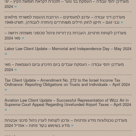
מעו”דכן יחסי עבודה – העסקת בני נוער – תזכורת לקראת חופשת הקיץ – יוני
»
2024
מעו”דכן דיני עבודה – עדכון למעסיקים – הרחבת ההגנות למשרתי מילואים
»
ובני זוגם – תיקון לחוק חיילים משוחררים (החזרה לעבודה), תש”ט-1949
מעו”דכן לקוחות פרטיים, העברות בין דוריות וניהול סכסוכי משפחה וירושה –
»
מאי 2024
Labor Law Client Update – Memorial and Independence Day – May 2024
»
מעו”דכן יחסי עבודה – העסקת עובדים ביום הזיכרון וביום העצמאות – מאי
»
2024
Tax Client Update – Amendment No. 272 to the Israel Income Tax
Ordinance: Reporting Obligations on Trusts and Individuals – April 2024
»
Aviation Law Client Update – Successful Representation of Wizz Air in
Supreme Court Appeal Regarding Unrefunded Airport Taxes – April 2024
»
מעו”דכן טכנולוגיות מידע ופרטיות – עדכון לקוחות לעניין ניהול סיכוני אבטחת
»
מידע בשימוש בקוד פתוח – אפריל 2024