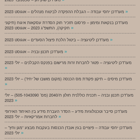
»
מעו”דכן יחסי עבודה – הגבלת ההפקדה לביטוח מנהלים – אוגוסט 2023
מעו”דכן בנקאות ומימון – פרסום תזכיר חוק הסדרת עסקאות איגוח (תיקוני
»
חקיקה), התשפ”ג 2023 – אוגוסט 2023
»
מעו”דכן ליטיגציה – ביטול הלכת פיצול הסעדים – אוגוסט 2023
»
מעו”דכן תכנון ובניה – אוגוסט 2023
מעו”דכן ליטיגציה – פטור לחברות זרות מרישום בפנקס הקבלנים – יולי 2023
»
מעו”דכן מיסים – תיקון פקודת מס הכנסה (מקום מושבו של יחיד) – יולי 2023
»
מעו”דכן תכנון ובניה – תכנית כוללנית חולון ח/2040 (מס’ 505-1043090) – יולי
»
2023
מעו”דכן סייבר וטכנולוגיות מידע – הסדר העברת מידע בין האיחוד האירופי
»
לחברות אמריקאיות – יולי 2023
מעו”דכן יחסי עבודה – פיצויים בגין אובדן הכנסות בעקבות מבצע “מגן וחץ” –
»
יולי 2023