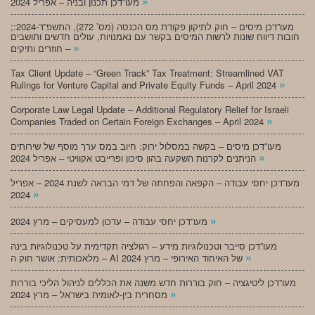
»
מעו”דכן תכנון ובניה – אפריל 2024
;מעו”דכן מיסים – חוק לתיקון פקודת מס הכנסה (מס’ 272), התשפ”ד-2024:
חובות דיווח שונות לרשות המיסים בקשר עם נאמנויות, עולים חדשים ותושבים
»
חוזרים ותיקים –
Tax Client Update – “Green Track” Tax Treatment: Streamlined VAT
»
Rulings for Venture Capital and Private Equity Funds – April 2024
Corporate Law Legal Update – Additional Regulatory Relief for Israeli
»
Companies Traded on Certain Foreign Exchanges – April 2024
מעו”דכן מיסים – בקשה במסלול ירוק: חיוב במס ערך מוסף של שירותים
»
הניתנים לקרנות השקעה בהון סיכון ופרייבט אקוויטי – אפריל 2024
מעו”דכן יחסי עבודה – הקפאה והפחתה של דמי הבראה לשנת 2024 – אפריל
»
2024
»
מעו”דכן יחסי עבודה – עדכון למעסיקים – מרץ 2024
מעו”דכן סייבר וטכנולוגיות מידע – רגולציה תקדימית על טכנולוגיות בינה
»
מלאכותית: אושר חוק ה – AI של האיחוד האירופי – מרץ 2024
מעו”דכן ליטיגציה – חוק בוררות חדש משנה את הכללים לניהול הליכי בוררות
»
מסחרית בין-לאומית בישראל – מרץ 2024