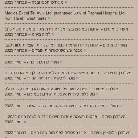
»
מעו”דכן תכנון ובניה – פברואר 2023
Medica Excel Tel Aviv Ltd. purchased 50% of Raphael Hospital Ltd.
»
from Harel Investments
מעו”דכן מיסים – החבות במע”מ בשל מכירת דירת מגורים מכוח סעיף 5(ב)
»
לחוק מע”מ – פברואר 2023
מעו”דכן מיסים – התרת קיזוז תשומות עבור דמי שכירות והוצאות נלוות לגבי
»
מבנה ששימש לארוחות עובדים – פברואר 2023
»
מעו”דכן תכנון ובניה – ינואר 2023
מעו”דכן ליטיגציה – חובות הגילוי אשר מוטלת על יזם או קבלן במסגרת הסכם
»
מכר לרכישת דירה “על הנייר” – ינואר 2023
מעו”דכן מיסים – דחיית ערעור על סיווג עסקאות מכר מקרקעין כחלק
»
מפעילות פירותית-עסקית החייבת במע”מ – ינואר 2023
»
מעו”דכן איכות הסביבה – טיוטת הטקסונומיה הישראלית – ינואר 2023
מעו”דכן מיסים – פרסום רשימת עמדות חייבות בדיווח לשנת המס 2022 –
»
ינואר 2023
מעו”דכן בלוקצ’יין ומיסים – קיזוז הפסדים לפני תום שנת המס – דצמבר 2022
»