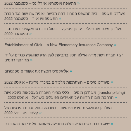
»
התעופה אוסטריאן איירליינס – ספטמבר 2022
מעו”דכן תעופה – בית המשפט המחוזי דחה תביעה ייצוגית שהוגשה נגד חברת
»
התעופה וויז אייר – ספטמבר 2022
מעו”דכן מיסוי מוניציפלי – עדכון פסיקה – ביטול חיוב רטרואקטיבי בארנונה –
»
ספטמבר 2022
»
Establishment of Ofek – a New Elementary Insurance Company
ייצוג חברת רשת מדיה ואיילה חסון בתביעת לשון הרע שהוגשה כנגדם על ידי
»
מר יוסף רחמים
»
אליאקסיס רוכשת את אקווריוס ספקטרום
»
מעו”דכן מיסים – השתתפות מלכ”רים במכרזי מדינה – אוגוסט 2022
מעו”דכן מיסים – כללי מחירי העברה בעסקאות בינלאומיות (transfer pricing)
»
– הרחבת חובות הדיווח על תאגידים הפועלים בישראל – אוגוסט 2022
מעו”דכן טכנולוגיות מידע ופרטיות – רפורמה בחוק זכויות הפרטיות של
»
קליפורניה – יולי 2022
»
ייצוג חברת רשת מדיה בע”מ בתביעה שהוגשה על-ידי מר בהא בכרי