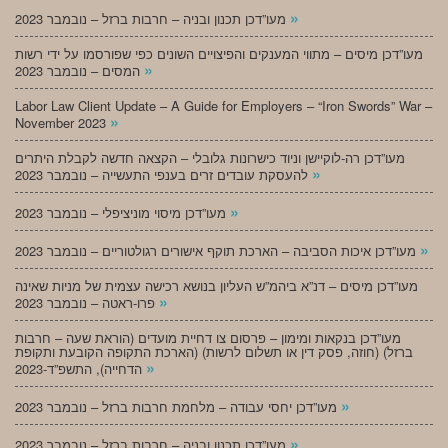
»
מעו”דכן תכנון ובניה – חרבות ברזל – נובמבר 2023
מעו”דכן מיסים – מתווי המענקים והפיצויים השונים כפי שפורסמו על ידי רשות
»
המסים – נובמבר 2023
Labor Law Client Update – A Guide for Employers – “Iron Swords” War –
»
November 2023
מעו”דכן רה-לוקיישן וניוד כישרונות גלובלי – הקצאה חדשה לקבלת היתרים
»
להעסקת עובדים זרים בענפי התעשייה – נובמבר 2023
»
מעו”דכן מיסוי מוניציפלי – נובמבר 2023
»
מעו”דכן איכות הסביבה – הארכת תוקף אישורים רגולטוריים – נובמבר 2023
מעו”דכן מיסים – דנ”א ביהמ”ש העליון בנושא רכישה עצמית של מניות שאינה
»
פרו-ראטה – נובמבר 2023
מעו”דכן בנקאות ומימון – פרסום צו דחיית מועדים (הוראת שעה – חרבות
ברזל) (חוזה, פסק דין או תשלום לרשות) (הארכת התקופה הקובעת ותקופת
»
הדחייה), התשפ”ד-2023
»
מעו”דכן יחסי עבודה – מלחמת חרבות ברזל – נובמבר 2023
»
מעו”דכן תכנון ובניה – חרבות ברזל – נובמבר 2023