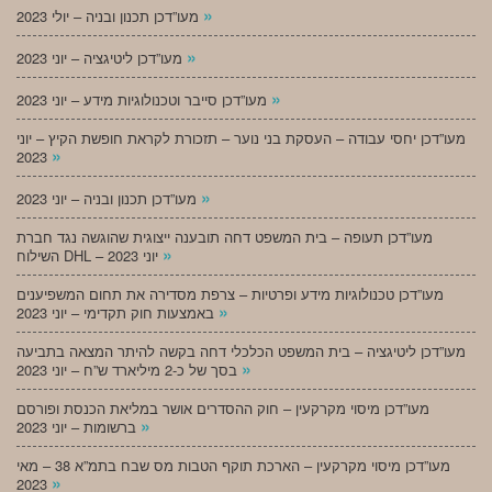
»
מעו”דכן תכנון ובניה – יולי 2023
»
מעו”דכן ליטיגציה – יוני 2023
»
מעו”דכן סייבר וטכנולוגיות מידע – יוני 2023
מעו”דכן יחסי עבודה – העסקת בני נוער – תזכורת לקראת חופשת הקיץ – יוני
»
2023
»
מעו”דכן תכנון ובניה – יוני 2023
מעו”דכן תעופה – בית המשפט דחה תובענה ייצוגית שהוגשה נגד חברת
»
השילוח DHL – יוני 2023
מעו”דכן טכנולוגיות מידע ופרטיות – צרפת מסדירה את תחום המשפיענים
»
באמצעות חוק תקדימי – יוני 2023
מעו”דכן ליטיגציה – בית המשפט הכלכלי דחה בקשה להיתר המצאה בתביעה
»
בסך של כ-2 מיליארד ש”ח – יוני 2023
מעו”דכן מיסוי מקרקעין – חוק ההסדרים אושר במליאת הכנסת ופורסם
»
ברשומות – יוני 2023
מעו”דכן מיסוי מקרקעין – הארכת תוקף הטבות מס שבח בתמ”א 38 – מאי
»
2023