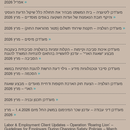
»
אפריל 2026
מעו”דכן ליטיגציה – בית המשפט מבהיר את תחולת כלל שיקול הדעת העסקי
»
והיקף חובת הנאמנות של ועדות השקעה בגופים מוסדיים – מרץ 2026
»
מעו”דכן רגולציה – תקנות שירותי תשלום (פטור מהוראות החוק) – מרץ 2026
»
מעו”דכן מיסים – מרץ 2026
מעו”דכן איכות סביבה וקיימות – הקלות זמניות ברגולציה סביבתית בעקבות
מבצע “שאגת הארי” – עדכון לתעשייה בהתאם להנחיות המשרד להגנת
»
הסביבה – מרץ 2026
מעו”דכן סייבר וטכנולוגיות מידע – גילוי דעת הרשות להגנת הפרטיות בנושא
»
הסכמה – מרץ 2026
מעו”דכן רגולציה – הצעת חוק הארכת תקופות ודחיית מועדים – מבצע שאגת
»
הארי – מרץ 2026
»
מעו”דכן תכנון ובניה – מרץ 2026
מעו”דכן דיני עבודה – עדכון שכר המינימום במשק החל מיום 1.4.2026 – מרץ
»
2026
Labor & Employment Client Updates – Operation ‘Roaring Lion’ –
Guidelines for Employers During Changing Safety Policies – March