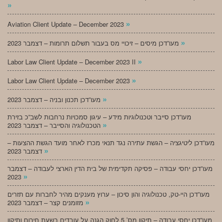
»
»
Aviation Client Update – December 2023
»
מעו”דכן מיסים – זיכויי מס בעבור תשלום תרומות – דצמבר 2023
»
Labor Law Client Update – December 2023 II
»
Labor Law Client Update – December 2023
»
מעו”דכן תכנון ובניה – דצמבר 2023
מעו”דכן סייבר וטכנולוגיות מידע – עיגון סמכויות נרחבות לשב”כ בזירת
»
הטכנולוגיה והסייבר – דצמבר 2023
מעו”דכן ליטיגציה – הגשת עתירה נגד תנאי מכרז לאחר מועד הגשת ההצעות –
»
דצמבר 2023
מעו”דכן יחסי עבודה – פסיקה תקדימית של בית הדין הארצי לעבודה – דצמבר
»
2023
מעו”דכן היי-טק, טכנולוגיה והון סיכון – ערוץ מענקים מהיר לחברות עם תזרים
»
מזומנים קצר – דצמבר 2023
מעו”דכן יחסי עבודה – תיקון מס’ 5 לחוק הגנה על עובדים בשעת חירום ותיקון