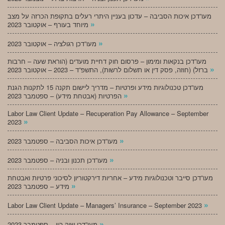
מעו”דכן איכות הסביבה – עדכון בעניין היתרי רעלים בתקופת הכרזה על מצב
»
מיוחד בעורף – אוקטובר 2023
»
מעו”דכן רגולציה – אוקטובר 2023
מעו”דכן בנקאות ומימון – פרסום חוק דחיית מועדים (הוראת שעה – חרבות
»
ברזל) (חוזה, פסק דין או תשלום לרשות), התשפ”ד – 2023 – אוקטובר 2023
מעו”דכן טכנולוגיות מידע ופרטיות – מדריך ליישום תקנה 15 לתקנות הגנת
»
הפרטיות (אבטחת מידע) – ספטמבר 2023
Labor Law Client Update – Recuperation Pay Allowance – September
»
2023
»
מעו”דכן איכות הסביבה – ספטמבר 2023
»
מעו”דכן תכנון ובניה – ספטמבר 2023
מעו”דכן סייבר וטכנולוגיות מידע – אחריות דירקטוריון לסיכוני פרטיות ואבטחת
»
מידע – ספטמבר 2023
»
Labor Law Client Update – Managers’ Insurance – September 2023
»
מעו”דכן שוק הון – ספטמבר 2023