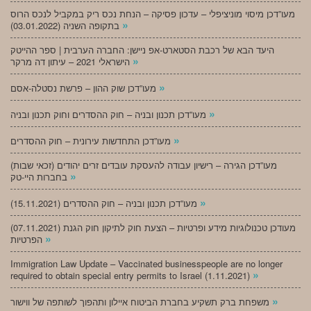
מעו”דכן מיסוי מוניציפלי – עדכון פסיקה – הנחת נכס ריק במקביל לנכס הרוס
»
בתקופה השניה (03.01.2022)
היעד הבא של רכבת הסטארט-אפ ניישן: החברה הערבית | ספר ההייטק
»
הישראלי 2021 – עיתון דה מרקר
»
מעו”דכן שוק ההון – פרשת נסטלה-אסם
»
מעו”דכן תכנון ובניה – חוק ההסדרים וחוק תכנון ובניה
»
מעו”דכן התחדשות עירונית – חוק ההסדרים
מעו”דכן הגירה – רישיון עבודה להעסקת עובדים זרים יהודים (זכאי שבות)
»
בחברות היי-טק
»
מעו”דכן תכנון ובניה – חוק ההסדרים (15.11.2021)
(07.11.2021) מעודכן טכנולוגיות מידע ופרטיות – הצעת חוק לתיקון חוק הגנת
»
הפרטיות
Immigration Law Update – Vaccinated businesspeople are no longer
»
required to obtain special entry permits to Israel (1.11.2021)
»
משפחת ברק תשקיע בחברת הביטוח איילון ותהפוך לשותפה של ווישור