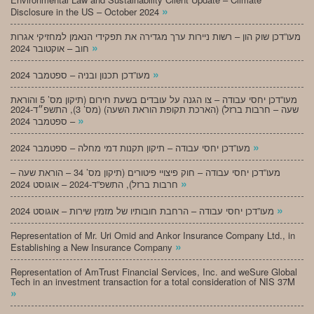
»
Disclosure in the US – October 2024
מעו”דכן שוק הון – רשות ניירות ערך מגדירה את תפקידי הנאמן למחזיקי אגרות
»
חוב – אוקטובר 2024
»
מעו”דכן תכנון ובניה – ספטמבר 2024
מעו”דכן יחסי עבודה – צו הגנה על עובדים בשעת חירום (תיקון מס’ 5 והוראת
שעה – חרבות ברזל) (הארכת תקופת הוראת השעה) (מס’ 3), התשפ״ד-2024
»
– ספטמבר 2024
»
מעו”דכן יחסי עבודה – תיקון תקנות דמי מחלה – ספטמבר 2024
מעו”דכן יחסי עבודה – חוק פיצויי פיטורים (תיקון מס’ 34 – הוראת שעה –
»
חרבות ברזל), התשפ”ד-2024 – אוגוסט 2024
»
מעו”דכן יחסי עבודה – הרחבת חובותיו של מזמין שירות – אוגוסט 2024
Representation of Mr. Uri Omid and Ankor Insurance Company Ltd., in
»
Establishing a New Insurance Company
Representation of AmTrust Financial Services, Inc. and weSure Global
Tech in an investment transaction for a total consideration of NIS 37M
»