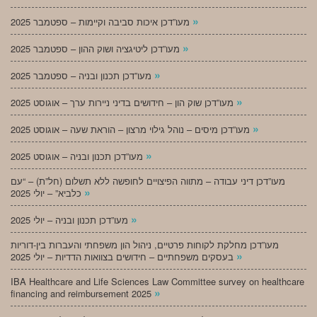
»
מעו”דכן איכות סביבה וקיימות – ספטמבר 2025
»
מעו”דכן ליטיגציה ושוק ההון – ספטמבר 2025
»
מעו”דכן תכנון ובניה – ספטמבר 2025
»
מעו”דכן שוק הון – חידושים בדיני ניירות ערך – אוגוסט 2025
»
מעו”דכן מיסים – נוהל גילוי מרצון – הוראת שעה – אוגוסט 2025
»
מעו”דכן תכנון ובניה – אוגוסט 2025
מעו”דכן דיני עבודה – מתווה הפיצויים לחופשה ללא תשלום (חל”ת) – “עם
»
כלביא” – יולי 2025
»
מעו”דכן תכנון ובניה – יולי 2025
מעו”דכן מחלקת לקוחות פרטיים, ניהול הון משפחתי והעברות בין-דוריות
»
בעסקים משפחתיים – חידושים בצוואות הדדיות – יולי 2025
IBA Healthcare and Life Sciences Law Committee survey on healthcare
»
financing and reimbursement 2025