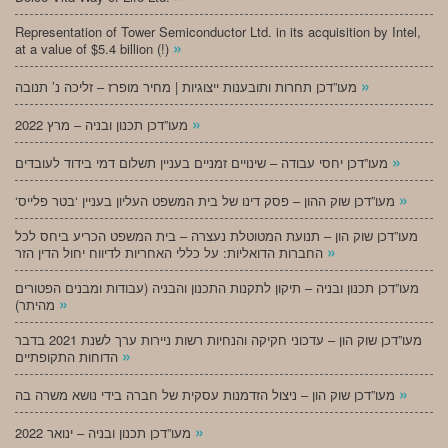
Representation of Tower Semiconductor Ltd. in its acquisition by Intel,
»
at a value of $5.4 billion (!)
»
מעו”דכן תחרות ותובענות ייצוגיות | מחיר מופרז – זליכה נ’ תנובה
»
מעו”דכן תכנון ובניה – מרץ 2022
»
מעו”דכן יחסי עבודה – שינויים זמניים בעניין תשלום דמי בידוד לעובדים
»
‘מעו”דכן שוק ההון – פסק דינו של בית המשפט העליון בעניין ‘בטר פלייס
מעו”דכן שוק הון – תנועת המטוטלת נעצרה – בית המשפט הכריע ביחס לכל
»
החברות הדואליות: על כללי האחריות לדיווח יחול הדין הזר
מעו”דכן תכנון ובניה – תיקון לתקנות התכנון והבניה (עבודות ומבנים הפטורים
»
מהיתר)
מעו”דכן שוק הון – עדכוני חקיקה והנחיות רשות ניירות ערך לשנת 2021 בדבר
»
הדוחות התקופתיים
»
מעו”דכן שוק הון – ניצול הזדמנות עסקית של חברה בידי נושא משרה בה
»
מעו”דכן תכנון ובניה – ינואר 2022