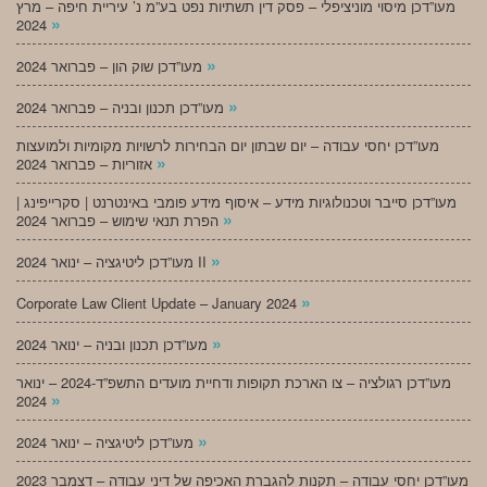
מעו”דכן מיסוי מוניציפלי – פסק דין תשתיות נפט בע”מ נ’ עיריית חיפה – מרץ
»
2024
»
מעו”דכן שוק הון – פברואר 2024
»
מעו”דכן תכנון ובניה – פברואר 2024
מעו”דכן יחסי עבודה – יום שבתון יום הבחירות לרשויות מקומיות ולמועצות
»
אזוריות – פברואר 2024
מעו”דכן סייבר וטכנולוגיות מידע – איסוף מידע פומבי באינטרנט | סקרייפינג |
»
הפרת תנאי שימוש – פברואר 2024
»
מעו”דכן ליטיגציה – ינואר 2024 II
»
Corporate Law Client Update – January 2024
»
מעו”דכן תכנון ובניה – ינואר 2024
מעו”דכן רגולציה – צו הארכת תקופות ודחיית מועדים התשפ”ד-2024 – ינואר
»
2024
»
מעו”דכן ליטיגציה – ינואר 2024
מעו”דכן יחסי עבודה – תקנות להגברת האכיפה של דיני עבודה – דצמבר 2023