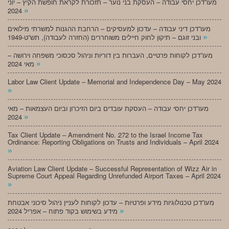
מעו”דכן יחסי עבודה – העסקת בני נוער – תזכורת לקראת חופשת הקיץ – יוני
»
2024
מעו”דכן דיני עבודה – עדכון למעסיקים – הרחבת ההגנות למשרתי מילואים
»
ובני זוגם – תיקון לחוק חיילים משוחררים (החזרה לעבודה), תש”ט-1949
מעו”דכן לקוחות פרטיים, העברות בין דוריות וניהול סכסוכי משפחה וירושה –
»
מאי 2024
Labor Law Client Update – Memorial and Independence Day – May 2024
»
מעו”דכן יחסי עבודה – העסקת עובדים ביום הזיכרון וביום העצמאות – מאי
»
2024
Tax Client Update – Amendment No. 272 to the Israel Income Tax
Ordinance: Reporting Obligations on Trusts and Individuals – April 2024
»
Aviation Law Client Update – Successful Representation of Wizz Air in
Supreme Court Appeal Regarding Unrefunded Airport Taxes – April 2024
»
מעו”דכן טכנולוגיות מידע ופרטיות – עדכון לקוחות לעניין ניהול סיכוני אבטחת
»
מידע בשימוש בקוד פתוח – אפריל 2024