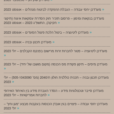
»
מעו”דכן יחסי עבודה – הגבלת ההפקדה לביטוח מנהלים – אוגוסט 2023
מעו”דכן בנקאות ומימון – פרסום תזכיר חוק הסדרת עסקאות איגוח (תיקוני
»
חקיקה), התשפ”ג 2023 – אוגוסט 2023
»
מעו”דכן ליטיגציה – ביטול הלכת פיצול הסעדים – אוגוסט 2023
»
מעו”דכן תכנון ובניה – אוגוסט 2023
מעו”דכן ליטיגציה – פטור לחברות זרות מרישום בפנקס הקבלנים – יולי 2023
»
מעו”דכן מיסים – תיקון פקודת מס הכנסה (מקום מושבו של יחיד) – יולי 2023
»
מעו”דכן תכנון ובניה – תכנית כוללנית חולון ח/2040 (מס’ 505-1043090) – יולי
»
2023
מעו”דכן סייבר וטכנולוגיות מידע – הסדר העברת מידע בין האיחוד האירופי
»
לחברות אמריקאיות – יולי 2023
מעו”דכן יחסי עבודה – פיצויים בגין אובדן הכנסות בעקבות מבצע “מגן וחץ” –
»
יולי 2023