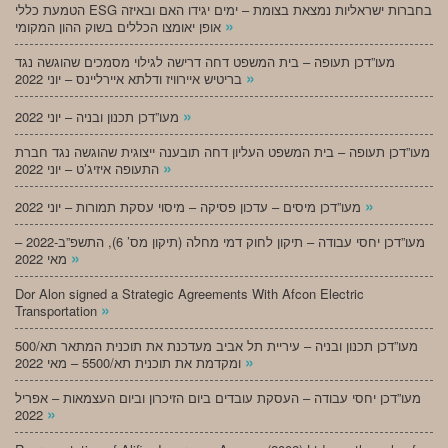
הטמעת כללי ESG בחברות ישראליות נמצאת בצומת – ימים יגידו האם ובאיזה
»
אופן יאומצו הכללים בשוק ההון המקומי
מעו”דכן תעופה – בית המשפט דחה דרישה לגילוי מסמכים שהוגשה נגד
»
בריטיש איירוויז ודלתא איירליינס – יוני 2022
»
מעו”דכן תכנון ובניה – יוני 2022
מעו”דכן תעופה – בית המשפט העליון דחה תובענה ייצוגית שהוגשה נגד חברת
»
התעופה איזיג’ט – יוני 2022
»
מעו”דכן מיסים – עדכון פסיקה – מיסוי עסקת תמורות – יוני 2022
מעו”דכן יחסי עבודה – תיקון לחוק דמי מחלה (תיקון מס’ 6), התשפ”ב-2022 –
»
מאי 2022
Dor Alon signed a Strategic Agreements With Afcon Electric
»
Transportation
מעו”דכן תכנון ובניה – עיריית תל אביב מעדכנת את תוכנית המתאר תא/500
»
ומקדמת את תוכנית תא/5500 – מאי 2022
מעו”דכן יחסי עבודה – העסקת עובדים ביום הזיכרון וביום העצמאות – אפריל
»
2022