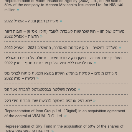
Representation of Alifim Insurance Agency (2002) Ltd., on the sale of
50% of the company to Menora Mivtachim Insurance Ltd. for NIS 140
»
million
»
מעו”דכן תכנון ובניה – אפריל 2022
מעו”דכן שוק הון – חוק שכר שווה לעובדת ולעובד (תיקון מס’ 6) – חובות דיווח
»
חדשות – אפריל 2022
»
מעו”דכן רגולציה – חוק עקרונות האסדרה, התשפ”ב-2021 – אפריל 2022
מעו”דכן יחסי עבודה – תיקון חוק עבודת נשים – תחולה על הורים המגדלים
»
את ילדיהם ללא סיוע של בן או בת זוג נוסף – מרץ 2022
מעו”דכן מיסים – פסיקת ביהמ”ש העליון בנושא הוצאות פיתוח לצרכי מס
»
רכישה – מרץ 2022
»
מכירת השליטה בגסטטנרטק לחברת מטריקס
»
ייצוג רפק אנרגיה בעסקה לרכישת שתי חברות מידי דלק
Representation of Icon Group Ltd. (iDigital) in an acquisition agreement
»
of the control of VISUAL D.G. Ltd.
Representation of Sky Fund in the acquisition of 50% of the shares of
»
Dolce Vita Way of Life Ltd.