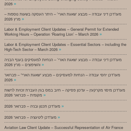
»
2026
מעו”דכן דיני עבודה – מבצע ‘שאגת הארי’ – היתר העסקה בשעות נוספות –
»
מרץ 2026
Labor & Employment Client Updates – General Permit for Extended
»
Working Hours – Operation ‘Roaring Lion’ – March 2026
Labor & Employment Client Updates – Essential Sectors – including the
»
High-Tech Sector – March 2026
מעו”דכן דיני עבודה – מבצע ‘שאגת הארי’ – הנחיות למעסיקים בענף הבניה
»
והשיפוצים – מרץ 2026
מעו”דכן יחסי עבודה – הנחיות למעסיקים – מבצע “שאגת הארי” – פברואר
»
2026
מעו”דכן מיסוי מקרקעין – עדכון פסיקה – חיוב במס בגין העברת זכויות לרשות
»
מקומית – פברואר 2026
»
מעו”דכן תכנון ובניה – פברואר 2026
»
מעו”דכן ליטיגציה – פברואר 2026
Aviation Law Client Update – Successful Representation of Air France