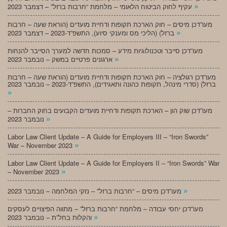
»
עקיף לחוק הביטוח הלאומי – מלחמת “חרבות ברזל” – דצמבר 2023
מעו”דכן מיסים – חוק הארכת תקופות ודחיית מועדים (הוראת שעה – חרבות
»
ברזל) (הליכי מס ומענקי סיוע), התשפ”ד-2023 – דצמבר 2023
מעו”דכן סייבר וטכנולוגיות מידע – סמכות חדשה למערך הסייבר להנחות
»
ארגונים פרטיים במשק – נובמבר 2023
מעו”דכן רגולציה – חוק הארכת תקופות ודחיית מועדים (הוראת שעה – חרבות
ברזל) (סדרי מינהל, תקופות כהונה ותאגידים), התשפ”ד-2023 – נובמבר 2023
»
מעו”דכן שוק הון – הארכת תקופות ודחיית מועדים הקבועים בחוק החברות –
»
נובמבר 2023
Labor Law Client Update – A Guide for Employers III – “Iron Swords”
»
War – November 2023
Labor Law Client Update – A Guide for Employers II – “Iron Swords” War
»
– November 2023
»
מעו”דכן מיסים – “חרבות ברזל” – נזקי המלחמה – נובמבר 2023
מעו”דכן יחסי עבודה – מלחמת “חרבות ברזל” – מתווה הפיצויים לעסקים
»
והקלות בחל”ת – נובמבר 2023