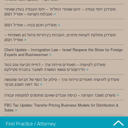
מעו”דכן יחסי עבודה – ‘היום שאחרי החל”ת’ – יחסי העבודה בעידן שאחרי
»
מגבלות הקורונה – אפריל 2021
»
מעו”דכן תכנון ובניה – אפריל 2021
מעו”דכן מחלקת לקוחות פרטיים, העברות בין-דוריות וניהול הון משפחתי –
»
אפריל 2021
Client Update – Immigration Law – Israel Reopens the Skies for Foreign
»
Experts and Businessmen
מעו”דכן ליטיגציה – תאגידים וניירות ערך – דחיית תביעת ענק כנגד
»
הדירקטורים ונושאי המשרה לשעבר בחברת סקיילקס
מעו”דכן ליטיגציה תאגידים וניירות ערך – סילוק על הסף של תביעה שהוגשה
»
נגד רואה חשבון מבקר
»
מעודכן משבר הקורונה – כניסת עובדים שאינם מחוסנים למקומות עבודה
FBC Tax Update: Transfer Pricing Business Models for Distribution &
»
Sales
»
מעו”דכן תכנון ובניה – מרץ 2021
Find Practice / Attorney