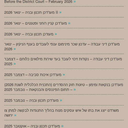
»
Before the District Court – February 2026
»
מעו”דכן תכנון ובניה – ינואר 2026 II
»
מעו”דכן קניין רוחני ופטנטים – ינואר 2026
»
מעודכן תכנון ובניה – ינואר 2026
מעו”דכן דיני עבודה – עדכון שכר מינימום ענפי לעובדים בענף הניקיון – ינואר
»
2026
מעו”דכן דיני עבודה – נקודות זיכוי לעובד בעד שירות מילואים כלוחם – דצמבר
»
2025
»
מעו”דכן איכות סביבה – דצמבר 2025
מעו”דכן בנקאות ומימון – טיוטת חוק ההסדרים (התכנית הכלכלית לשנת 2026)
»
– תחום הפיננסים והבנקאות – נובמבר 2025
»
מעו”דכן תכנון ובניה – נובמבר 2025
משרדנו ייצג את בתו של איש עסקים מנוח בהליך התנגדות לבקשה למתן צו
»
ירושה
»
מעו”דכן תכנון ובניה – אוקטובר 2025