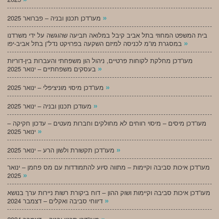
»
מעו”דכן תכנון ובניה – פברואר 2025
בית המשפט המחוזי בתל אביב קיבל במלואה תביעה שהוגשה על ידי משרדנו
»
במסגרת מו”מ לכניסה למיזם השקעה בפרויקט נדל”ן בתל אביב-יפו
מעו”דכן מחלקת לקוחות פרטיים, ניהול הון משפחתי והעברות בין-דוריות
»
בעסקים משפחתיים – ינואר 2025
»
מעו”דכן מיסוי מוניציפלי – ינואר 2025
»
מעודכן תכנון ובניה – ינואר 2025
מעו”דכן מיסים – מיסוי רווחים לא מחולקים וחברות מעטים – עדכון חקיקה –
»
ינואר 2025
»
מעו”דכן תקשורת ולשון הרע – ינואר 2025
מעו”דכן איכות סביבה וקיימות – מתווה סיוע להתמודדות עם מס פחמן – ינואר
»
2025
מעו”דכן איכות סביבה וקיימות ושוק ההון – דוח ביקורת רשות ניירות ערך בנושא
»
דיווחי סביבה ואקלים – דצמבר 2024
»