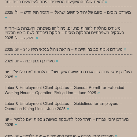
»
האם עולם המשקיעים הכשירים ייפתח לישראלים רבים יותר?
מעו”דכן מיסים – סיווגו של יחיד כ”תושב ישראל” – תזכיר חוק חדש – יולי 2025
»
מעו”דכן מחלקת לקוחות פרטיים, ניהול הון משפחתי והעברות בין-דוריות
בעסקים משפחתיים ומחלקת מיסים – חלוקת דיבידנד לשם ביצוע הסכמי
»
חלוקה – יולי 2025
»
מעו”דכן איכות סביבה וקיימות – הוראת ניהול בנקאי תקין 345 – יוני 2025
»
מעו”דכן תכנון ובניה – יוני 2025
מעו”דכן יחסי עבודה – הגדרת המושג “משק חיוני” – מלחמת “עם כלביא” – יוני
»
2025
Labor & Employment Client Updates – General Permit for Extended
»
Working Hours – Operation Rising Lion – June 2025
Labor & Employment Client Updates – Guidelines for Employers –
»
Operation Rising Lion – June 2025
מעו”דכן יחסי עבודה – היתר כללי להעסקה בשעות נוספות “עם כלביא” – יוני
»
2025
»
מעו”דכן יחסי עבודה – הנחיות למעסיקים – “עם כלביא” – יוני 2025