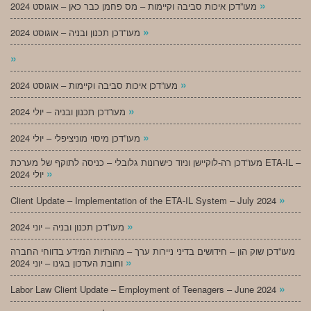
»
מעו”דכן איכות סביבה וקיימות – מס פחמן כבר כאן – אוגוסט 2024
»
מעו”דכן תכנון ובניה – אוגוסט 2024
»
»
מעו”דכן איכות סביבה וקיימות – אוגוסט 2024
»
מעו”דכן תכנון ובניה – יולי 2024
»
מעו”דכן מיסוי מוניציפלי – יולי 2024
מעו”דכן רה-לוקיישן וניוד כישרונות גלובלי – כניסה לתוקף של מערכת ETA-IL –
»
יולי 2024
»
Client Update – Implementation of the ETA-IL System – July 2024
»
מעו”דכן תכנון ובניה – יוני 2024
מעו”דכן שוק הון – חידושים בדיני ניירות ערך – מהותיות המידע בדווחי החברה
»
וחובת העדכון בגינו – יוני 2024
»
Labor Law Client Update – Employment of Teenagers – June 2024