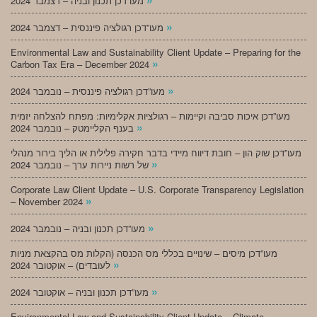
מעו”דכן תכנון ובניה – דצמבר 2024
»
מעו”דכן רגולציה פיננסית – דצמבר 2024
Environmental Law and Sustainability Client Update – Preparing for the
»
Carbon Tax Era – December 2024
»
מעו”דכן רגולציה פיננסית – נובמבר 2024
מעו”דכן איכות סביבה וקיימות – רגולציות אקלימיות: מפתח להצלחה יזמית
»
בענף הקליימטק – נובמבר 2024
מעו”דכן שוק הון – חובת דיווח מיידי בדבר חקירה פלילית או הליך בירור מנהלי
»
של רשות ניירות ערך – נובמבר 2024
Corporate Law Client Update – U.S. Corporate Transparency Legislation
»
– November 2024
»
מעו”דכן תכנון ובניה – נובמבר 2024
מעו”דכן מיסים – שינויים בכללי מס הכנסה (הקלות מס בהקצאת מניות
»
לעובדים) – אוקטובר 2024
»
מעו”דכן תכנון ובניה – אוקטובר 2024
Environmental Law and Sustainability Client Update – Climate