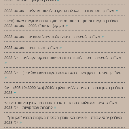
»
מעו”דכן יחסי עבודה – הגבלת ההפקדה לביטוח מנהלים – אוגוסט 2023
מעו”דכן בנקאות ומימון – פרסום תזכיר חוק הסדרת עסקאות איגוח (תיקוני
»
חקיקה), התשפ”ג 2023 – אוגוסט 2023
»
מעו”דכן ליטיגציה – ביטול הלכת פיצול הסעדים – אוגוסט 2023
»
מעו”דכן תכנון ובניה – אוגוסט 2023
מעו”דכן ליטיגציה – פטור לחברות זרות מרישום בפנקס הקבלנים – יולי 2023
»
מעו”דכן מיסים – תיקון פקודת מס הכנסה (מקום מושבו של יחיד) – יולי 2023
»
מעו”דכן תכנון ובניה – תכנית כוללנית חולון ח/2040 (מס’ 505-1043090) – יולי
»
2023
מעו”דכן סייבר וטכנולוגיות מידע – הסדר העברת מידע בין האיחוד האירופי
»
לחברות אמריקאיות – יולי 2023
מעו”דכן יחסי עבודה – פיצויים בגין אובדן הכנסות בעקבות מבצע “מגן וחץ” –
»
יולי 2023