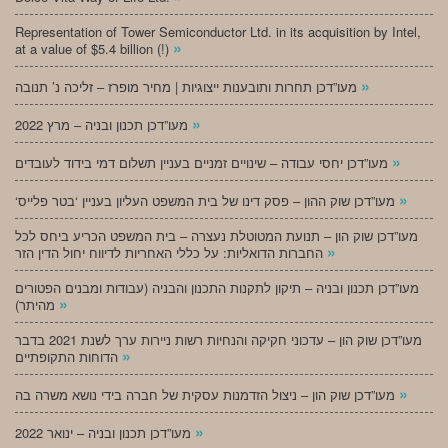
Representation of Tower Semiconductor Ltd. in its acquisition by Intel,
»
at a value of $5.4 billion (!)
»
מעו”דכן תחרות ותובענות ייצוגיות | מחיר מופרז – זליכה נ’ תנובה
»
מעו”דכן תכנון ובניה – מרץ 2022
»
מעו”דכן יחסי עבודה – שינויים זמניים בעניין תשלום דמי בידוד לעובדים
»
‘מעו”דכן שוק ההון – פסק דינו של בית המשפט העליון בעניין ‘בטר פלייס
מעו”דכן שוק הון – תנועת המטוטלת נעצרה – בית המשפט הכריע ביחס לכל
»
החברות הדואליות: על כללי האחריות לדיווח יחול הדין הזר
מעו”דכן תכנון ובניה – תיקון לתקנות התכנון והבניה (עבודות ומבנים הפטורים
»
מהיתר)
מעו”דכן שוק הון – עדכוני חקיקה והנחיות רשות ניירות ערך לשנת 2021 בדבר
»
הדוחות התקופתיים
»
מעו”דכן שוק הון – ניצול הזדמנות עסקית של חברה בידי נושא משרה בה
»
מעו”דכן תכנון ובניה – ינואר 2022