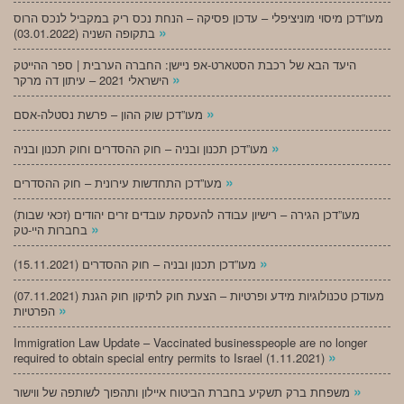
מעו”דכן מיסוי מוניציפלי – עדכון פסיקה – הנחת נכס ריק במקביל לנכס הרוס
»
בתקופה השניה (03.01.2022)
היעד הבא של רכבת הסטארט-אפ ניישן: החברה הערבית | ספר ההייטק
»
הישראלי 2021 – עיתון דה מרקר
»
מעו”דכן שוק ההון – פרשת נסטלה-אסם
»
מעו”דכן תכנון ובניה – חוק ההסדרים וחוק תכנון ובניה
»
מעו”דכן התחדשות עירונית – חוק ההסדרים
מעו”דכן הגירה – רישיון עבודה להעסקת עובדים זרים יהודים (זכאי שבות)
»
בחברות היי-טק
»
מעו”דכן תכנון ובניה – חוק ההסדרים (15.11.2021)
(07.11.2021) מעודכן טכנולוגיות מידע ופרטיות – הצעת חוק לתיקון חוק הגנת
»
הפרטיות
Immigration Law Update – Vaccinated businesspeople are no longer
»
required to obtain special entry permits to Israel (1.11.2021)
»
משפחת ברק תשקיע בחברת הביטוח איילון ותהפוך לשותפה של ווישור