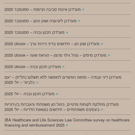
»
מעו”דכן איכות סביבה וקיימות – ספטמבר 2025
»
מעו”דכן ליטיגציה ושוק ההון – ספטמבר 2025
»
מעו”דכן תכנון ובניה – ספטמבר 2025
»
מעו”דכן שוק הון – חידושים בדיני ניירות ערך – אוגוסט 2025
»
מעו”דכן מיסים – נוהל גילוי מרצון – הוראת שעה – אוגוסט 2025
»
מעו”דכן תכנון ובניה – אוגוסט 2025
מעו”דכן דיני עבודה – מתווה הפיצויים לחופשה ללא תשלום (חל”ת) – “עם
»
כלביא” – יולי 2025
»
מעו”דכן תכנון ובניה – יולי 2025
מעו”דכן מחלקת לקוחות פרטיים, ניהול הון משפחתי והעברות בין-דוריות
»
בעסקים משפחתיים – חידושים בצוואות הדדיות – יולי 2025
IBA Healthcare and Life Sciences Law Committee survey on healthcare
»
financing and reimbursement 2025