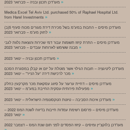
»
מעו”דכן תכנון ובניה – פברואר 2023
Medica Excel Tel Aviv Ltd. purchased 50% of Raphael Hospital Ltd.
»
from Harel Investments
מעו”דכן מיסים – החבות במע”מ בשל מכירת דירת מגורים מכוח סעיף 5(ב)
»
לחוק מע”מ – פברואר 2023
מעו”דכן מיסים – התרת קיזוז תשומות עבור דמי שכירות והוצאות נלוות לגבי
»
מבנה ששימש לארוחות עובדים – פברואר 2023
»
מעו”דכן תכנון ובניה – ינואר 2023
מעו”דכן ליטיגציה – חובות הגילוי אשר מוטלת על יזם או קבלן במסגרת הסכם
»
מכר לרכישת דירה “על הנייר” – ינואר 2023
מעו”דכן מיסים – דחיית ערעור על סיווג עסקאות מכר מקרקעין כחלק
»
מפעילות פירותית-עסקית החייבת במע”מ – ינואר 2023
»
מעו”דכן איכות הסביבה – טיוטת הטקסונומיה הישראלית – ינואר 2023
מעו”דכן מיסים – פרסום רשימת עמדות חייבות בדיווח לשנת המס 2022 –
»
ינואר 2023
מעו”דכן בלוקצ’יין ומיסים – קיזוז הפסדים לפני תום שנת המס – דצמבר 2022
»