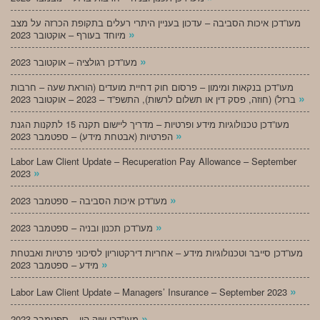
מעו”דכן איכות הסביבה – עדכון בעניין היתרי רעלים בתקופת הכרזה על מצב
»
מיוחד בעורף – אוקטובר 2023
»
מעו”דכן רגולציה – אוקטובר 2023
מעו”דכן בנקאות ומימון – פרסום חוק דחיית מועדים (הוראת שעה – חרבות
»
ברזל) (חוזה, פסק דין או תשלום לרשות), התשפ”ד – 2023 – אוקטובר 2023
מעו”דכן טכנולוגיות מידע ופרטיות – מדריך ליישום תקנה 15 לתקנות הגנת
»
הפרטיות (אבטחת מידע) – ספטמבר 2023
Labor Law Client Update – Recuperation Pay Allowance – September
»
2023
»
מעו”דכן איכות הסביבה – ספטמבר 2023
»
מעו”דכן תכנון ובניה – ספטמבר 2023
מעו”דכן סייבר וטכנולוגיות מידע – אחריות דירקטוריון לסיכוני פרטיות ואבטחת
»
מידע – ספטמבר 2023
»
Labor Law Client Update – Managers’ Insurance – September 2023
»
מעו”דכן שוק הון – ספטמבר 2023