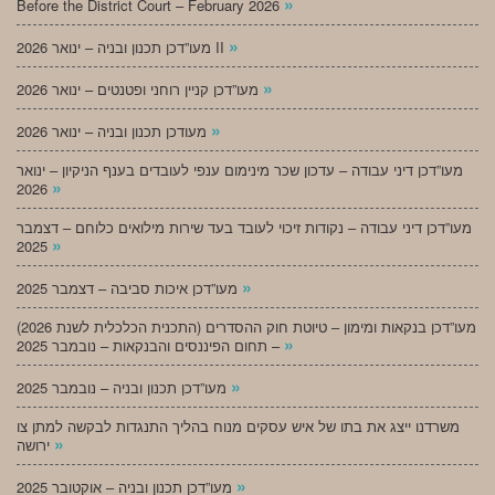
»
Before the District Court – February 2026
»
מעו”דכן תכנון ובניה – ינואר 2026 II
»
מעו”דכן קניין רוחני ופטנטים – ינואר 2026
»
מעודכן תכנון ובניה – ינואר 2026
מעו”דכן דיני עבודה – עדכון שכר מינימום ענפי לעובדים בענף הניקיון – ינואר
»
2026
מעו”דכן דיני עבודה – נקודות זיכוי לעובד בעד שירות מילואים כלוחם – דצמבר
»
2025
»
מעו”דכן איכות סביבה – דצמבר 2025
מעו”דכן בנקאות ומימון – טיוטת חוק ההסדרים (התכנית הכלכלית לשנת 2026)
»
– תחום הפיננסים והבנקאות – נובמבר 2025
»
מעו”דכן תכנון ובניה – נובמבר 2025
משרדנו ייצג את בתו של איש עסקים מנוח בהליך התנגדות לבקשה למתן צו
»
ירושה
»
מעו”דכן תכנון ובניה – אוקטובר 2025