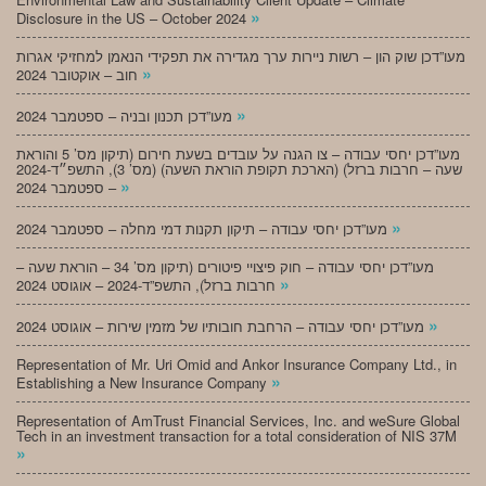
»
Disclosure in the US – October 2024
מעו”דכן שוק הון – רשות ניירות ערך מגדירה את תפקידי הנאמן למחזיקי אגרות
»
חוב – אוקטובר 2024
»
מעו”דכן תכנון ובניה – ספטמבר 2024
מעו”דכן יחסי עבודה – צו הגנה על עובדים בשעת חירום (תיקון מס’ 5 והוראת
שעה – חרבות ברזל) (הארכת תקופת הוראת השעה) (מס’ 3), התשפ״ד-2024
»
– ספטמבר 2024
»
מעו”דכן יחסי עבודה – תיקון תקנות דמי מחלה – ספטמבר 2024
מעו”דכן יחסי עבודה – חוק פיצויי פיטורים (תיקון מס’ 34 – הוראת שעה –
»
חרבות ברזל), התשפ”ד-2024 – אוגוסט 2024
»
מעו”דכן יחסי עבודה – הרחבת חובותיו של מזמין שירות – אוגוסט 2024
Representation of Mr. Uri Omid and Ankor Insurance Company Ltd., in
»
Establishing a New Insurance Company
Representation of AmTrust Financial Services, Inc. and weSure Global
Tech in an investment transaction for a total consideration of NIS 37M
»