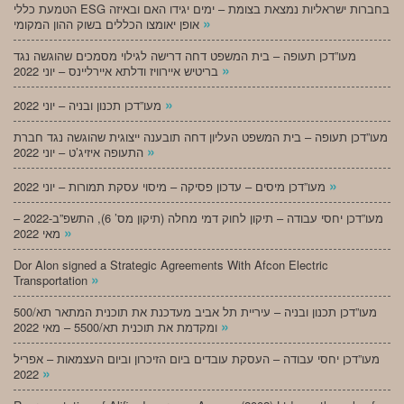
הטמעת כללי ESG בחברות ישראליות נמצאת בצומת – ימים יגידו האם ובאיזה
»
אופן יאומצו הכללים בשוק ההון המקומי
מעו”דכן תעופה – בית המשפט דחה דרישה לגילוי מסמכים שהוגשה נגד
»
בריטיש איירוויז ודלתא איירליינס – יוני 2022
»
מעו”דכן תכנון ובניה – יוני 2022
מעו”דכן תעופה – בית המשפט העליון דחה תובענה ייצוגית שהוגשה נגד חברת
»
התעופה איזיג’ט – יוני 2022
»
מעו”דכן מיסים – עדכון פסיקה – מיסוי עסקת תמורות – יוני 2022
מעו”דכן יחסי עבודה – תיקון לחוק דמי מחלה (תיקון מס’ 6), התשפ”ב-2022 –
»
מאי 2022
Dor Alon signed a Strategic Agreements With Afcon Electric
»
Transportation
מעו”דכן תכנון ובניה – עיריית תל אביב מעדכנת את תוכנית המתאר תא/500
»
ומקדמת את תוכנית תא/5500 – מאי 2022
מעו”דכן יחסי עבודה – העסקת עובדים ביום הזיכרון וביום העצמאות – אפריל
»
2022