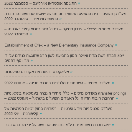
»
התעופה אוסטריאן איירליינס – ספטמבר 2022
מעו”דכן תעופה – בית המשפט המחוזי דחה תביעה ייצוגית שהוגשה נגד חברת
»
התעופה וויז אייר – ספטמבר 2022
מעו”דכן מיסוי מוניציפלי – עדכון פסיקה – ביטול חיוב רטרואקטיבי בארנונה –
»
ספטמבר 2022
»
Establishment of Ofek – a New Elementary Insurance Company
ייצוג חברת רשת מדיה ואיילה חסון בתביעת לשון הרע שהוגשה כנגדם על ידי
»
מר יוסף רחמים
»
אליאקסיס רוכשת את אקווריוס ספקטרום
»
מעו”דכן מיסים – השתתפות מלכ”רים במכרזי מדינה – אוגוסט 2022
מעו”דכן מיסים – כללי מחירי העברה בעסקאות בינלאומיות (transfer pricing)
»
– הרחבת חובות הדיווח על תאגידים הפועלים בישראל – אוגוסט 2022
מעו”דכן טכנולוגיות מידע ופרטיות – רפורמה בחוק זכויות הפרטיות של
»
קליפורניה – יולי 2022
»
ייצוג חברת רשת מדיה בע”מ בתביעה שהוגשה על-ידי מר בהא בכרי