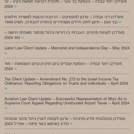
מעו”דכן יחסי עבודה – העסקת בני נוער – תזכורת לקראת חופשת הקיץ – יוני
»
2024
מעו”דכן דיני עבודה – עדכון למעסיקים – הרחבת ההגנות למשרתי מילואים
»
ובני זוגם – תיקון לחוק חיילים משוחררים (החזרה לעבודה), תש”ט-1949
מעו”דכן לקוחות פרטיים, העברות בין דוריות וניהול סכסוכי משפחה וירושה –
»
מאי 2024
Labor Law Client Update – Memorial and Independence Day – May 2024
»
מעו”דכן יחסי עבודה – העסקת עובדים ביום הזיכרון וביום העצמאות – מאי
»
2024
Tax Client Update – Amendment No. 272 to the Israel Income Tax
Ordinance: Reporting Obligations on Trusts and Individuals – April 2024
»
Aviation Law Client Update – Successful Representation of Wizz Air in
Supreme Court Appeal Regarding Unrefunded Airport Taxes – April 2024
»
מעו”דכן טכנולוגיות מידע ופרטיות – עדכון לקוחות לעניין ניהול סיכוני אבטחת
»
מידע בשימוש בקוד פתוח – אפריל 2024