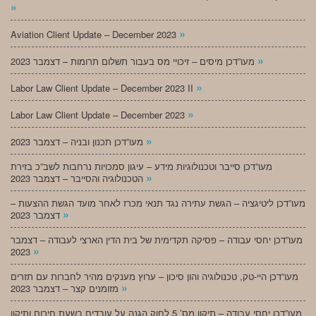
»
»
Aviation Client Update – December 2023
»
מעו”דכן מיסים – זיכויי מס בעבור תשלום תרומות – דצמבר 2023
»
Labor Law Client Update – December 2023 II
»
Labor Law Client Update – December 2023
»
מעו”דכן תכנון ובניה – דצמבר 2023
מעו”דכן סייבר וטכנולוגיות מידע – עיגון סמכויות נרחבות לשב”כ בזירת
»
הטכנולוגיה והסייבר – דצמבר 2023
מעו”דכן ליטיגציה – הגשת עתירה נגד תנאי מכרז לאחר מועד הגשת ההצעות –
»
דצמבר 2023
מעו”דכן יחסי עבודה – פסיקה תקדימית של בית הדין הארצי לעבודה – דצמבר
»
2023
מעו”דכן היי-טק, טכנולוגיה והון סיכון – ערוץ מענקים מהיר לחברות עם תזרים
»
מזומנים קצר – דצמבר 2023
מעו”דכן יחסי עבודה – תיקון מס’ 5 לחוק הגנה על עובדים בשעת חירום ותיקון