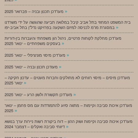
»
מעו”דכן תכנון ובניה – פברואר 2025
בית המשפט המחוזי בתל אביב קיבל במלואה תביעה שהוגשה על ידי משרדנו
»
במסגרת מו”מ לכניסה למיזם השקעה בפרויקט נדל”ן בתל אביב-יפו
מעו”דכן מחלקת לקוחות פרטיים, ניהול הון משפחתי והעברות בין-דוריות
»
בעסקים משפחתיים – ינואר 2025
»
מעו”דכן מיסוי מוניציפלי – ינואר 2025
»
מעודכן תכנון ובניה – ינואר 2025
מעו”דכן מיסים – מיסוי רווחים לא מחולקים וחברות מעטים – עדכון חקיקה –
»
ינואר 2025
»
מעו”דכן תקשורת ולשון הרע – ינואר 2025
מעו”דכן איכות סביבה וקיימות – מתווה סיוע להתמודדות עם מס פחמן – ינואר
»
2025
מעו”דכן איכות סביבה וקיימות ושוק ההון – דוח ביקורת רשות ניירות ערך בנושא
»
דיווחי סביבה ואקלים – דצמבר 2024
»