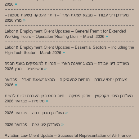
»
2026
מעו”דכן דיני עבודה – מבצע ‘שאגת הארי’ – היתר העסקה בשעות נוספות –
»
מרץ 2026
Labor & Employment Client Updates – General Permit for Extended
»
Working Hours – Operation ‘Roaring Lion’ – March 2026
Labor & Employment Client Updates – Essential Sectors – including the
»
High-Tech Sector – March 2026
מעו”דכן דיני עבודה – מבצע ‘שאגת הארי’ – הנחיות למעסיקים בענף הבניה
»
והשיפוצים – מרץ 2026
מעו”דכן יחסי עבודה – הנחיות למעסיקים – מבצע “שאגת הארי” – פברואר
»
2026
מעו”דכן מיסוי מקרקעין – עדכון פסיקה – חיוב במס בגין העברת זכויות לרשות
»
מקומית – פברואר 2026
»
מעו”דכן תכנון ובניה – פברואר 2026
»
מעו”דכן ליטיגציה – פברואר 2026
Aviation Law Client Update – Successful Representation of Air France