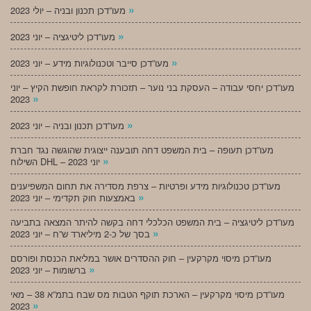
»
מעו”דכן תכנון ובניה – יולי 2023
»
מעו”דכן ליטיגציה – יוני 2023
»
מעו”דכן סייבר וטכנולוגיות מידע – יוני 2023
מעו”דכן יחסי עבודה – העסקת בני נוער – תזכורת לקראת חופשת הקיץ – יוני
»
2023
»
מעו”דכן תכנון ובניה – יוני 2023
מעו”דכן תעופה – בית המשפט דחה תובענה ייצוגית שהוגשה נגד חברת
»
השילוח DHL – יוני 2023
מעו”דכן טכנולוגיות מידע ופרטיות – צרפת מסדירה את תחום המשפיענים
»
באמצעות חוק תקדימי – יוני 2023
מעו”דכן ליטיגציה – בית המשפט הכלכלי דחה בקשה להיתר המצאה בתביעה
»
בסך של כ-2 מיליארד ש”ח – יוני 2023
מעו”דכן מיסוי מקרקעין – חוק ההסדרים אושר במליאת הכנסת ופורסם
»
ברשומות – יוני 2023
מעו”דכן מיסוי מקרקעין – הארכת תוקף הטבות מס שבח בתמ”א 38 – מאי
»
2023