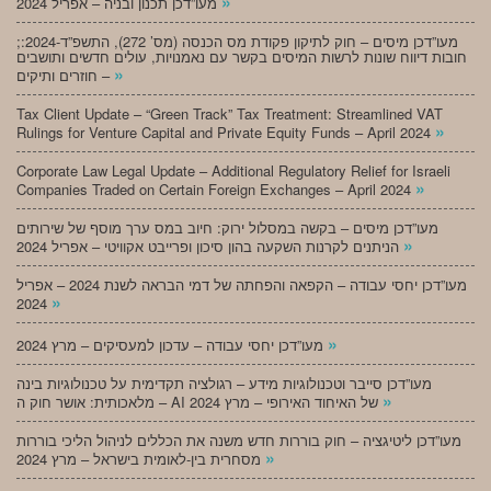
»
מעו”דכן תכנון ובניה – אפריל 2024
;מעו”דכן מיסים – חוק לתיקון פקודת מס הכנסה (מס’ 272), התשפ”ד-2024:
חובות דיווח שונות לרשות המיסים בקשר עם נאמנויות, עולים חדשים ותושבים
»
חוזרים ותיקים –
Tax Client Update – “Green Track” Tax Treatment: Streamlined VAT
»
Rulings for Venture Capital and Private Equity Funds – April 2024
Corporate Law Legal Update – Additional Regulatory Relief for Israeli
»
Companies Traded on Certain Foreign Exchanges – April 2024
מעו”דכן מיסים – בקשה במסלול ירוק: חיוב במס ערך מוסף של שירותים
»
הניתנים לקרנות השקעה בהון סיכון ופרייבט אקוויטי – אפריל 2024
מעו”דכן יחסי עבודה – הקפאה והפחתה של דמי הבראה לשנת 2024 – אפריל
»
2024
»
מעו”דכן יחסי עבודה – עדכון למעסיקים – מרץ 2024
מעו”דכן סייבר וטכנולוגיות מידע – רגולציה תקדימית על טכנולוגיות בינה
»
מלאכותית: אושר חוק ה – AI של האיחוד האירופי – מרץ 2024
מעו”דכן ליטיגציה – חוק בוררות חדש משנה את הכללים לניהול הליכי בוררות
»
מסחרית בין-לאומית בישראל – מרץ 2024