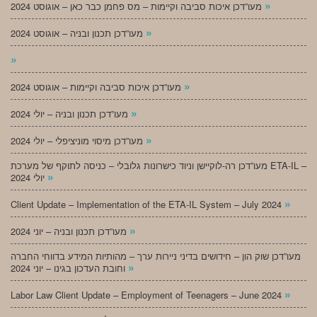
»
מעו”דכן איכות סביבה וקיימות – מס פחמן כבר כאן – אוגוסט 2024
»
מעו”דכן תכנון ובניה – אוגוסט 2024
»
»
מעו”דכן איכות סביבה וקיימות – אוגוסט 2024
»
מעו”דכן תכנון ובניה – יולי 2024
»
מעו”דכן מיסוי מוניציפלי – יולי 2024
מעו”דכן רה-לוקיישן וניוד כישרונות גלובלי – כניסה לתוקף של מערכת ETA-IL –
»
יולי 2024
»
Client Update – Implementation of the ETA-IL System – July 2024
»
מעו”דכן תכנון ובניה – יוני 2024
מעו”דכן שוק הון – חידושים בדיני ניירות ערך – מהותיות המידע בדווחי החברה
»
וחובת העדכון בגינו – יוני 2024
»
Labor Law Client Update – Employment of Teenagers – June 2024