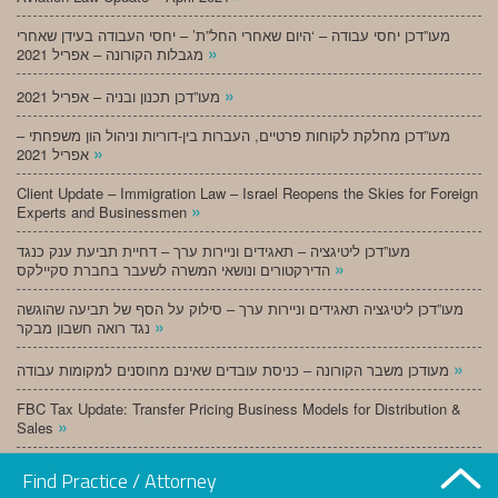
מעו”דכן יחסי עבודה – ‘היום שאחרי החל”ת’ – יחסי העבודה בעידן שאחרי
»
מגבלות הקורונה – אפריל 2021
»
מעו”דכן תכנון ובניה – אפריל 2021
מעו”דכן מחלקת לקוחות פרטיים, העברות בין-דוריות וניהול הון משפחתי –
»
אפריל 2021
Client Update – Immigration Law – Israel Reopens the Skies for Foreign
»
Experts and Businessmen
מעו”דכן ליטיגציה – תאגידים וניירות ערך – דחיית תביעת ענק כנגד
»
הדירקטורים ונושאי המשרה לשעבר בחברת סקיילקס
מעו”דכן ליטיגציה תאגידים וניירות ערך – סילוק על הסף של תביעה שהוגשה
»
נגד רואה חשבון מבקר
»
מעודכן משבר הקורונה – כניסת עובדים שאינם מחוסנים למקומות עבודה
FBC Tax Update: Transfer Pricing Business Models for Distribution &
»
Sales
»
מעו”דכן תכנון ובניה – מרץ 2021
Find Practice / Attorney