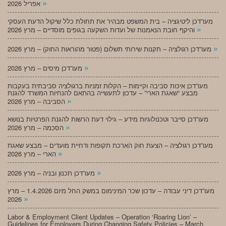
»
אפריל 2026
מעו”דכן ליטיגציה – בית המשפט מבהיר את תחולת כלל שיקול הדעת העסקי
»
והיקף חובת הנאמנות של ועדות השקעה בגופים מוסדיים – מרץ 2026
»
מעו”דכן רגולציה – תקנות שירותי תשלום (פטור מהוראות החוק) – מרץ 2026
»
מעו”דכן מיסים – מרץ 2026
מעו”דכן איכות סביבה וקיימות – הקלות זמניות ברגולציה סביבתית בעקבות
מבצע “שאגת הארי” – עדכון לתעשייה בהתאם להנחיות המשרד להגנת
»
הסביבה – מרץ 2026
מעו”דכן סייבר וטכנולוגיות מידע – גילוי דעת הרשות להגנת הפרטיות בנושא
»
הסכמה – מרץ 2026
מעו”דכן רגולציה – הצעת חוק הארכת תקופות ודחיית מועדים – מבצע שאגת
»
הארי – מרץ 2026
»
מעו”דכן תכנון ובניה – מרץ 2026
מעו”דכן דיני עבודה – עדכון שכר המינימום במשק החל מיום 1.4.2026 – מרץ
»
2026
Labor & Employment Client Updates – Operation ‘Roaring Lion’ –
Guidelines for Employers During Changing Safety Policies – March