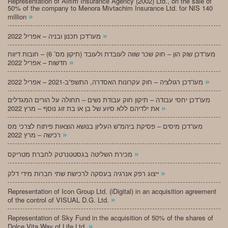
Representation of Alifim Insurance Agency (2002) Ltd., on the sale of
50% of the company to Menora Mivtachim Insurance Ltd. for NIS 140
»
million
»
מעו”דכן תכנון ובניה – אפריל 2022
מעו”דכן שוק הון – חוק שכר שווה לעובדת ולעובד (תיקון מס’ 6) – חובות דיווח
»
חדשות – אפריל 2022
»
מעו”דכן רגולציה – חוק עקרונות האסדרה, התשפ”ב-2021 – אפריל 2022
מעו”דכן יחסי עבודה – תיקון חוק עבודת נשים – תחולה על הורים המגדלים
»
את ילדיהם ללא סיוע של בן או בת זוג נוסף – מרץ 2022
מעו”דכן מיסים – פסיקת ביהמ”ש העליון בנושא הוצאות פיתוח לצרכי מס
»
רכישה – מרץ 2022
»
מכירת השליטה בגסטטנרטק לחברת מטריקס
»
ייצוג רפק אנרגיה בעסקה לרכישת שתי חברות מידי דלק
Representation of Icon Group Ltd. (iDigital) in an acquisition agreement
»
of the control of VISUAL D.G. Ltd.
Representation of Sky Fund in the acquisition of 50% of the shares of
»
Dolce Vita Way of Life Ltd.