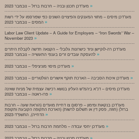
»
מעו”דכן תכנון ובניה – חרבות ברזל – נובמבר 2023
מעו”דכן מיסים – מתווי המענקים והפיצויים השונים כפי שפורסמו על ידי רשות
»
המסים – נובמבר 2023
Labor Law Client Update – A Guide for Employers – “Iron Swords” War –
»
November 2023
מעו”דכן רה-לוקיישן וניוד כישרונות גלובלי – הקצאה חדשה לקבלת היתרים
»
להעסקת עובדים זרים בענפי התעשייה – נובמבר 2023
»
מעו”דכן מיסוי מוניציפלי – נובמבר 2023
»
מעו”דכן איכות הסביבה – הארכת תוקף אישורים רגולטוריים – נובמבר 2023
מעו”דכן מיסים – דנ”א ביהמ”ש העליון בנושא רכישה עצמית של מניות שאינה
»
פרו-ראטה – נובמבר 2023
מעו”דכן בנקאות ומימון – פרסום צו דחיית מועדים (הוראת שעה – חרבות
ברזל) (חוזה, פסק דין או תשלום לרשות) (הארכת התקופה הקובעת ותקופת
»
הדחייה), התשפ”ד-2023
»
מעו”דכן יחסי עבודה – מלחמת חרבות ברזל – נובמבר 2023
»
מעו”דכן תכנון ובניה – חרבות ברזל – נובמבר 2023