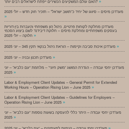
»
האם עולם המשקיעים הכשירים ייפתח לישראלים רבים יותר?
מעו”דכן מיסים – סיווגו של יחיד כ”תושב ישראל” – תזכיר חוק חדש – יולי 2025
»
מעו”דכן מחלקת לקוחות פרטיים, ניהול הון משפחתי והעברות בין-דוריות
בעסקים משפחתיים ומחלקת מיסים – חלוקת דיבידנד לשם ביצוע הסכמי
»
חלוקה – יולי 2025
»
מעו”דכן איכות סביבה וקיימות – הוראת ניהול בנקאי תקין 345 – יוני 2025
»
מעו”דכן תכנון ובניה – יוני 2025
מעו”דכן יחסי עבודה – הגדרת המושג “משק חיוני” – מלחמת “עם כלביא” – יוני
»
2025
Labor & Employment Client Updates – General Permit for Extended
»
Working Hours – Operation Rising Lion – June 2025
Labor & Employment Client Updates – Guidelines for Employers –
»
Operation Rising Lion – June 2025
מעו”דכן יחסי עבודה – היתר כללי להעסקה בשעות נוספות “עם כלביא” – יוני
»
2025
»
מעו”דכן יחסי עבודה – הנחיות למעסיקים – “עם כלביא” – יוני 2025