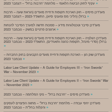
»
עקיף לחוק הביטוח הלאומי – מלחמת “חרבות ברזל” – דצמבר 2023
מעו”דכן מיסים – חוק הארכת תקופות ודחיית מועדים (הוראת שעה – חרבות
»
ברזל) (הליכי מס ומענקי סיוע), התשפ”ד-2023 – דצמבר 2023
מעו”דכן סייבר וטכנולוגיות מידע – סמכות חדשה למערך הסייבר להנחות
»
ארגונים פרטיים במשק – נובמבר 2023
מעו”דכן רגולציה – חוק הארכת תקופות ודחיית מועדים (הוראת שעה – חרבות
ברזל) (סדרי מינהל, תקופות כהונה ותאגידים), התשפ”ד-2023 – נובמבר 2023
»
מעו”דכן שוק הון – הארכת תקופות ודחיית מועדים הקבועים בחוק החברות –
»
נובמבר 2023
Labor Law Client Update – A Guide for Employers III – “Iron Swords”
»
War – November 2023
Labor Law Client Update – A Guide for Employers II – “Iron Swords” War
»
– November 2023
»
מעו”דכן מיסים – “חרבות ברזל” – נזקי המלחמה – נובמבר 2023
מעו”דכן יחסי עבודה – מלחמת “חרבות ברזל” – מתווה הפיצויים לעסקים
»
והקלות בחל”ת – נובמבר 2023