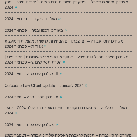
מעו”דכן מיסוי מוניציפלי – פסק דין תשתיות נפט בע”מ נ’ עיריית חיפה – מרץ
»
2024
»
מעו”דכן שוק הון – פברואר 2024
»
מעו”דכן תכנון ובניה – פברואר 2024
מעו”דכן יחסי עבודה – יום שבתון יום הבחירות לרשויות מקומיות ולמועצות
»
אזוריות – פברואר 2024
מעו”דכן סייבר וטכנולוגיות מידע – איסוף מידע פומבי באינטרנט | סקרייפינג |
»
הפרת תנאי שימוש – פברואר 2024
»
מעו”דכן ליטיגציה – ינואר 2024 II
»
Corporate Law Client Update – January 2024
»
מעו”דכן תכנון ובניה – ינואר 2024
מעו”דכן רגולציה – צו הארכת תקופות ודחיית מועדים התשפ”ד-2024 – ינואר
»
2024
»
מעו”דכן ליטיגציה – ינואר 2024
מעו”דכן יחסי עבודה – תקנות להגברת האכיפה של דיני עבודה – דצמבר 2023