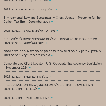
מעו”דכן תכנון ובניה – דצמבר 2024
»
מעו”דכן רגולציה פיננסית – דצמבר 2024
Environmental Law and Sustainability Client Update – Preparing for the
»
Carbon Tax Era – December 2024
»
מעו”דכן רגולציה פיננסית – נובמבר 2024
מעו”דכן איכות סביבה וקיימות – רגולציות אקלימיות: מפתח להצלחה יזמית
»
בענף הקליימטק – נובמבר 2024
מעו”דכן שוק הון – חובת דיווח מיידי בדבר חקירה פלילית או הליך בירור מנהלי
»
של רשות ניירות ערך – נובמבר 2024
Corporate Law Client Update – U.S. Corporate Transparency Legislation
»
– November 2024
»
מעו”דכן תכנון ובניה – נובמבר 2024
מעו”דכן מיסים – שינויים בכללי מס הכנסה (הקלות מס בהקצאת מניות
»
לעובדים) – אוקטובר 2024
»
מעו”דכן תכנון ובניה – אוקטובר 2024
Environmental Law and Sustainability Client Update – Climate