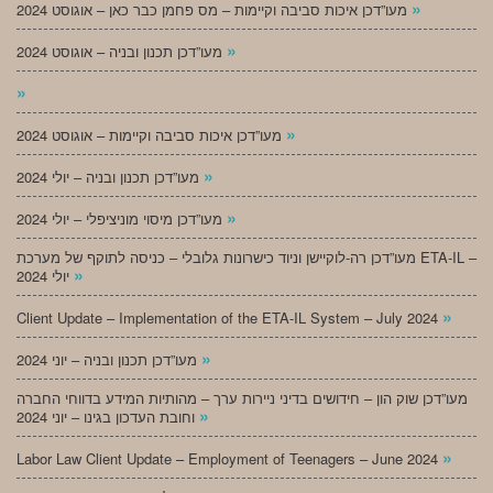
»
מעו”דכן איכות סביבה וקיימות – מס פחמן כבר כאן – אוגוסט 2024
»
מעו”דכן תכנון ובניה – אוגוסט 2024
»
»
מעו”דכן איכות סביבה וקיימות – אוגוסט 2024
»
מעו”דכן תכנון ובניה – יולי 2024
»
מעו”דכן מיסוי מוניציפלי – יולי 2024
מעו”דכן רה-לוקיישן וניוד כישרונות גלובלי – כניסה לתוקף של מערכת ETA-IL –
»
יולי 2024
»
Client Update – Implementation of the ETA-IL System – July 2024
»
מעו”דכן תכנון ובניה – יוני 2024
מעו”דכן שוק הון – חידושים בדיני ניירות ערך – מהותיות המידע בדווחי החברה
»
וחובת העדכון בגינו – יוני 2024
»
Labor Law Client Update – Employment of Teenagers – June 2024