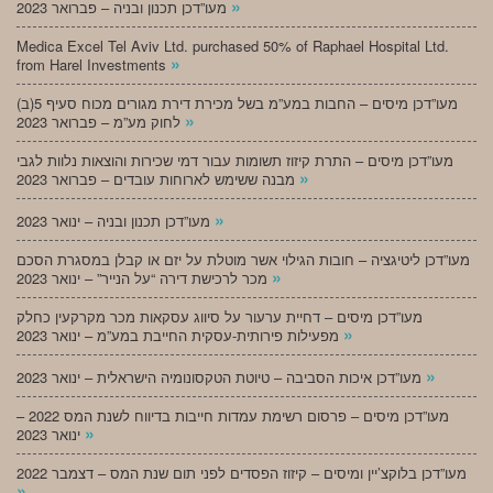
»
מעו”דכן תכנון ובניה – פברואר 2023
Medica Excel Tel Aviv Ltd. purchased 50% of Raphael Hospital Ltd.
»
from Harel Investments
מעו”דכן מיסים – החבות במע”מ בשל מכירת דירת מגורים מכוח סעיף 5(ב)
»
לחוק מע”מ – פברואר 2023
מעו”דכן מיסים – התרת קיזוז תשומות עבור דמי שכירות והוצאות נלוות לגבי
»
מבנה ששימש לארוחות עובדים – פברואר 2023
»
מעו”דכן תכנון ובניה – ינואר 2023
מעו”דכן ליטיגציה – חובות הגילוי אשר מוטלת על יזם או קבלן במסגרת הסכם
»
מכר לרכישת דירה “על הנייר” – ינואר 2023
מעו”דכן מיסים – דחיית ערעור על סיווג עסקאות מכר מקרקעין כחלק
»
מפעילות פירותית-עסקית החייבת במע”מ – ינואר 2023
»
מעו”דכן איכות הסביבה – טיוטת הטקסונומיה הישראלית – ינואר 2023
מעו”דכן מיסים – פרסום רשימת עמדות חייבות בדיווח לשנת המס 2022 –
»
ינואר 2023
מעו”דכן בלוקצ’יין ומיסים – קיזוז הפסדים לפני תום שנת המס – דצמבר 2022
»