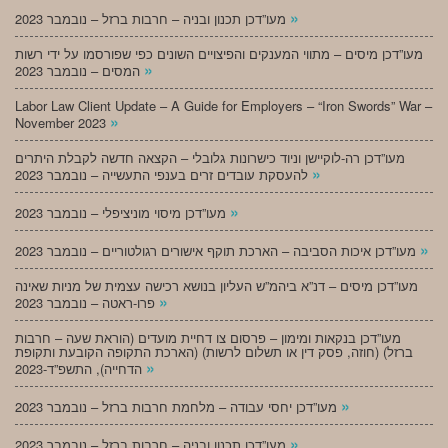
»
מעו”דכן תכנון ובניה – חרבות ברזל – נובמבר 2023
מעו”דכן מיסים – מתווי המענקים והפיצויים השונים כפי שפורסמו על ידי רשות
»
המסים – נובמבר 2023
Labor Law Client Update – A Guide for Employers – “Iron Swords” War –
»
November 2023
מעו”דכן רה-לוקיישן וניוד כישרונות גלובלי – הקצאה חדשה לקבלת היתרים
»
להעסקת עובדים זרים בענפי התעשייה – נובמבר 2023
»
מעו”דכן מיסוי מוניציפלי – נובמבר 2023
»
מעו”דכן איכות הסביבה – הארכת תוקף אישורים רגולטוריים – נובמבר 2023
מעו”דכן מיסים – דנ”א ביהמ”ש העליון בנושא רכישה עצמית של מניות שאינה
»
פרו-ראטה – נובמבר 2023
מעו”דכן בנקאות ומימון – פרסום צו דחיית מועדים (הוראת שעה – חרבות
ברזל) (חוזה, פסק דין או תשלום לרשות) (הארכת התקופה הקובעת ותקופת
»
הדחייה), התשפ”ד-2023
»
מעו”דכן יחסי עבודה – מלחמת חרבות ברזל – נובמבר 2023
»
מעו”דכן תכנון ובניה – חרבות ברזל – נובמבר 2023