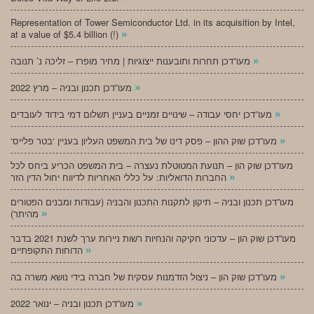
Representation of Tower Semiconductor Ltd. in its acquisition by Intel,
»
at a value of $5.4 billion (!)
»
מעו”דכן תחרות ותובענות ייצוגיות | מחיר מופרז – זליכה נ’ תנובה
»
מעו”דכן תכנון ובניה – מרץ 2022
»
מעו”דכן יחסי עבודה – שינויים זמניים בעניין תשלום דמי בידוד לעובדים
»
‘מעו”דכן שוק ההון – פסק דינו של בית המשפט העליון בעניין ‘בטר פלייס
מעו”דכן שוק הון – תנועת המטוטלת נעצרה – בית המשפט הכריע ביחס לכל
»
החברות הדואליות: על כללי האחריות לדיווח יחול הדין הזר
מעו”דכן תכנון ובניה – תיקון לתקנות התכנון והבניה (עבודות ומבנים הפטורים
»
מהיתר)
מעו”דכן שוק הון – עדכוני חקיקה והנחיות רשות ניירות ערך לשנת 2021 בדבר
»
הדוחות התקופתיים
»
מעו”דכן שוק הון – ניצול הזדמנות עסקית של חברה בידי נושא משרה בה
»
מעו”דכן תכנון ובניה – ינואר 2022