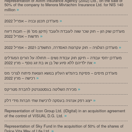
Representation of Alifim Insurance Agency (2002) Ltd., on the sale of
50% of the company to Menora Mivtachim Insurance Ltd. for NIS 140
»
million
»
מעו”דכן תכנון ובניה – אפריל 2022
מעו”דכן שוק הון – חוק שכר שווה לעובדת ולעובד (תיקון מס’ 6) – חובות דיווח
»
חדשות – אפריל 2022
»
מעו”דכן רגולציה – חוק עקרונות האסדרה, התשפ”ב-2021 – אפריל 2022
מעו”דכן יחסי עבודה – תיקון חוק עבודת נשים – תחולה על הורים המגדלים
»
את ילדיהם ללא סיוע של בן או בת זוג נוסף – מרץ 2022
מעו”דכן מיסים – פסיקת ביהמ”ש העליון בנושא הוצאות פיתוח לצרכי מס
»
רכישה – מרץ 2022
»
מכירת השליטה בגסטטנרטק לחברת מטריקס
»
ייצוג רפק אנרגיה בעסקה לרכישת שתי חברות מידי דלק
Representation of Icon Group Ltd. (iDigital) in an acquisition agreement
»
of the control of VISUAL D.G. Ltd.
Representation of Sky Fund in the acquisition of 50% of the shares of
»
Dolce Vita Way of Life Ltd.