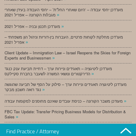
מעו”דכן יחסי עבודה – ‘היום שאחרי החל”ת’ – יחסי העבודה בעידן שאחרי
»
מגבלות הקורונה – אפריל 2021
»
מעו”דכן תכנון ובניה – אפריל 2021
מעו”דכן מחלקת לקוחות פרטיים, העברות בין-דוריות וניהול הון משפחתי –
»
אפריל 2021
Client Update – Immigration Law – Israel Reopens the Skies for Foreign
»
Experts and Businessmen
מעו”דכן ליטיגציה – תאגידים וניירות ערך – דחיית תביעת ענק כנגד
»
הדירקטורים ונושאי המשרה לשעבר בחברת סקיילקס
מעו”דכן ליטיגציה תאגידים וניירות ערך – סילוק על הסף של תביעה שהוגשה
»
נגד רואה חשבון מבקר
»
מעודכן משבר הקורונה – כניסת עובדים שאינם מחוסנים למקומות עבודה
FBC Tax Update: Transfer Pricing Business Models for Distribution &
»
Sales
»
מעו”דכן תכנון ובניה – מרץ 2021
Find Practice / Attorney