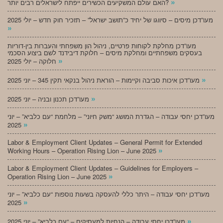
»
האם עולם המשקיעים הכשירים ייפתח לישראלים רבים יותר?
מעו”דכן מיסים – סיווגו של יחיד כ”תושב ישראל” – תזכיר חוק חדש – יולי 2025
»
מעו”דכן מחלקת לקוחות פרטיים, ניהול הון משפחתי והעברות בין-דוריות
בעסקים משפחתיים ומחלקת מיסים – חלוקת דיבידנד לשם ביצוע הסכמי
»
חלוקה – יולי 2025
»
מעו”דכן איכות סביבה וקיימות – הוראת ניהול בנקאי תקין 345 – יוני 2025
»
מעו”דכן תכנון ובניה – יוני 2025
מעו”דכן יחסי עבודה – הגדרת המושג “משק חיוני” – מלחמת “עם כלביא” – יוני
»
2025
Labor & Employment Client Updates – General Permit for Extended
»
Working Hours – Operation Rising Lion – June 2025
Labor & Employment Client Updates – Guidelines for Employers –
»
Operation Rising Lion – June 2025
מעו”דכן יחסי עבודה – היתר כללי להעסקה בשעות נוספות “עם כלביא” – יוני
»
2025
»
מעו”דכן יחסי עבודה – הנחיות למעסיקים – “עם כלביא” – יוני 2025