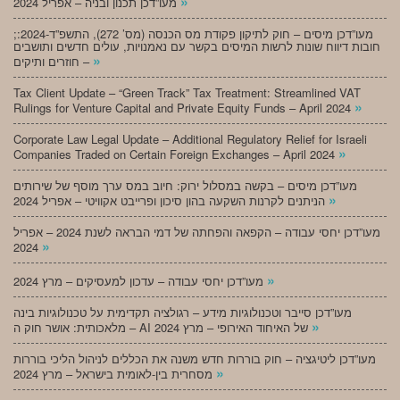
»
מעו”דכן תכנון ובניה – אפריל 2024
;מעו”דכן מיסים – חוק לתיקון פקודת מס הכנסה (מס’ 272), התשפ”ד-2024:
חובות דיווח שונות לרשות המיסים בקשר עם נאמנויות, עולים חדשים ותושבים
»
חוזרים ותיקים –
Tax Client Update – “Green Track” Tax Treatment: Streamlined VAT
»
Rulings for Venture Capital and Private Equity Funds – April 2024
Corporate Law Legal Update – Additional Regulatory Relief for Israeli
»
Companies Traded on Certain Foreign Exchanges – April 2024
מעו”דכן מיסים – בקשה במסלול ירוק: חיוב במס ערך מוסף של שירותים
»
הניתנים לקרנות השקעה בהון סיכון ופרייבט אקוויטי – אפריל 2024
מעו”דכן יחסי עבודה – הקפאה והפחתה של דמי הבראה לשנת 2024 – אפריל
»
2024
»
מעו”דכן יחסי עבודה – עדכון למעסיקים – מרץ 2024
מעו”דכן סייבר וטכנולוגיות מידע – רגולציה תקדימית על טכנולוגיות בינה
»
מלאכותית: אושר חוק ה – AI של האיחוד האירופי – מרץ 2024
מעו”דכן ליטיגציה – חוק בוררות חדש משנה את הכללים לניהול הליכי בוררות
»
מסחרית בין-לאומית בישראל – מרץ 2024