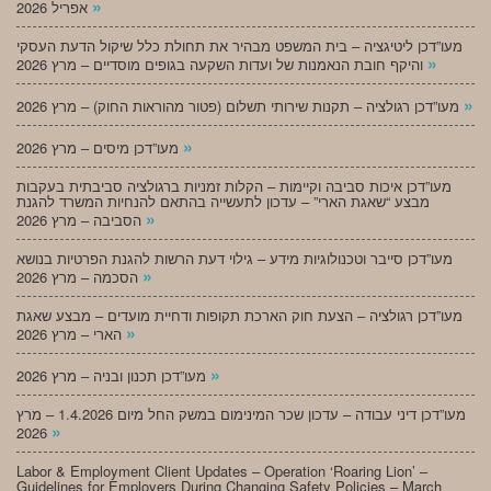
»
אפריל 2026
מעו”דכן ליטיגציה – בית המשפט מבהיר את תחולת כלל שיקול הדעת העסקי
»
והיקף חובת הנאמנות של ועדות השקעה בגופים מוסדיים – מרץ 2026
»
מעו”דכן רגולציה – תקנות שירותי תשלום (פטור מהוראות החוק) – מרץ 2026
»
מעו”דכן מיסים – מרץ 2026
מעו”דכן איכות סביבה וקיימות – הקלות זמניות ברגולציה סביבתית בעקבות
מבצע “שאגת הארי” – עדכון לתעשייה בהתאם להנחיות המשרד להגנת
»
הסביבה – מרץ 2026
מעו”דכן סייבר וטכנולוגיות מידע – גילוי דעת הרשות להגנת הפרטיות בנושא
»
הסכמה – מרץ 2026
מעו”דכן רגולציה – הצעת חוק הארכת תקופות ודחיית מועדים – מבצע שאגת
»
הארי – מרץ 2026
»
מעו”דכן תכנון ובניה – מרץ 2026
מעו”דכן דיני עבודה – עדכון שכר המינימום במשק החל מיום 1.4.2026 – מרץ
»
2026
Labor & Employment Client Updates – Operation ‘Roaring Lion’ –
Guidelines for Employers During Changing Safety Policies – March