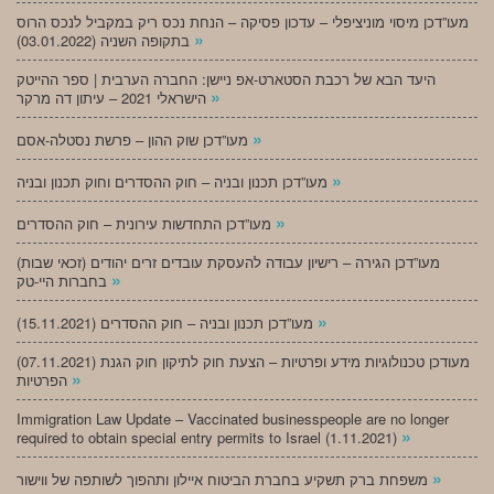
מעו”דכן מיסוי מוניציפלי – עדכון פסיקה – הנחת נכס ריק במקביל לנכס הרוס
»
בתקופה השניה (03.01.2022)
היעד הבא של רכבת הסטארט-אפ ניישן: החברה הערבית | ספר ההייטק
»
הישראלי 2021 – עיתון דה מרקר
»
מעו”דכן שוק ההון – פרשת נסטלה-אסם
»
מעו”דכן תכנון ובניה – חוק ההסדרים וחוק תכנון ובניה
»
מעו”דכן התחדשות עירונית – חוק ההסדרים
מעו”דכן הגירה – רישיון עבודה להעסקת עובדים זרים יהודים (זכאי שבות)
»
בחברות היי-טק
»
מעו”דכן תכנון ובניה – חוק ההסדרים (15.11.2021)
(07.11.2021) מעודכן טכנולוגיות מידע ופרטיות – הצעת חוק לתיקון חוק הגנת
»
הפרטיות
Immigration Law Update – Vaccinated businesspeople are no longer
»
required to obtain special entry permits to Israel (1.11.2021)
»
משפחת ברק תשקיע בחברת הביטוח איילון ותהפוך לשותפה של ווישור