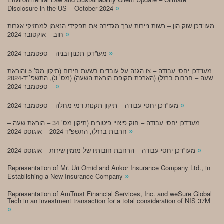
»
Disclosure in the US – October 2024
מעו”דכן שוק הון – רשות ניירות ערך מגדירה את תפקידי הנאמן למחזיקי אגרות
»
חוב – אוקטובר 2024
»
מעו”דכן תכנון ובניה – ספטמבר 2024
מעו”דכן יחסי עבודה – צו הגנה על עובדים בשעת חירום (תיקון מס’ 5 והוראת
שעה – חרבות ברזל) (הארכת תקופת הוראת השעה) (מס’ 3), התשפ״ד-2024
»
– ספטמבר 2024
»
מעו”דכן יחסי עבודה – תיקון תקנות דמי מחלה – ספטמבר 2024
מעו”דכן יחסי עבודה – חוק פיצויי פיטורים (תיקון מס’ 34 – הוראת שעה –
»
חרבות ברזל), התשפ”ד-2024 – אוגוסט 2024
»
מעו”דכן יחסי עבודה – הרחבת חובותיו של מזמין שירות – אוגוסט 2024
Representation of Mr. Uri Omid and Ankor Insurance Company Ltd., in
»
Establishing a New Insurance Company
Representation of AmTrust Financial Services, Inc. and weSure Global
Tech in an investment transaction for a total consideration of NIS 37M
»