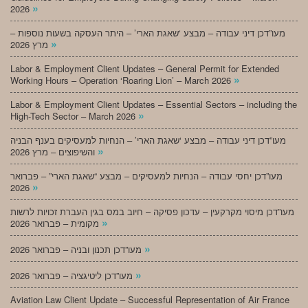
»
2026
מעו”דכן דיני עבודה – מבצע ‘שאגת הארי’ – היתר העסקה בשעות נוספות –
»
מרץ 2026
Labor & Employment Client Updates – General Permit for Extended
»
Working Hours – Operation ‘Roaring Lion’ – March 2026
Labor & Employment Client Updates – Essential Sectors – including the
»
High-Tech Sector – March 2026
מעו”דכן דיני עבודה – מבצע ‘שאגת הארי’ – הנחיות למעסיקים בענף הבניה
»
והשיפוצים – מרץ 2026
מעו”דכן יחסי עבודה – הנחיות למעסיקים – מבצע “שאגת הארי” – פברואר
»
2026
מעו”דכן מיסוי מקרקעין – עדכון פסיקה – חיוב במס בגין העברת זכויות לרשות
»
מקומית – פברואר 2026
»
מעו”דכן תכנון ובניה – פברואר 2026
»
מעו”דכן ליטיגציה – פברואר 2026
Aviation Law Client Update – Successful Representation of Air France