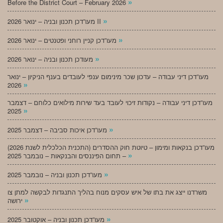
»
Before the District Court – February 2026
»
מעו”דכן תכנון ובניה – ינואר 2026 II
»
מעו”דכן קניין רוחני ופטנטים – ינואר 2026
»
מעודכן תכנון ובניה – ינואר 2026
מעו”דכן דיני עבודה – עדכון שכר מינימום ענפי לעובדים בענף הניקיון – ינואר
»
2026
מעו”דכן דיני עבודה – נקודות זיכוי לעובד בעד שירות מילואים כלוחם – דצמבר
»
2025
»
מעו”דכן איכות סביבה – דצמבר 2025
מעו”דכן בנקאות ומימון – טיוטת חוק ההסדרים (התכנית הכלכלית לשנת 2026)
»
– תחום הפיננסים והבנקאות – נובמבר 2025
»
מעו”דכן תכנון ובניה – נובמבר 2025
משרדנו ייצג את בתו של איש עסקים מנוח בהליך התנגדות לבקשה למתן צו
»
ירושה
»
מעו”דכן תכנון ובניה – אוקטובר 2025