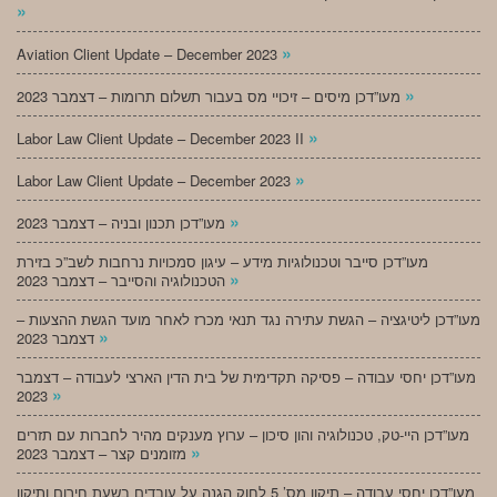
»
»
Aviation Client Update – December 2023
»
מעו”דכן מיסים – זיכויי מס בעבור תשלום תרומות – דצמבר 2023
»
Labor Law Client Update – December 2023 II
»
Labor Law Client Update – December 2023
»
מעו”דכן תכנון ובניה – דצמבר 2023
מעו”דכן סייבר וטכנולוגיות מידע – עיגון סמכויות נרחבות לשב”כ בזירת
»
הטכנולוגיה והסייבר – דצמבר 2023
מעו”דכן ליטיגציה – הגשת עתירה נגד תנאי מכרז לאחר מועד הגשת ההצעות –
»
דצמבר 2023
מעו”דכן יחסי עבודה – פסיקה תקדימית של בית הדין הארצי לעבודה – דצמבר
»
2023
מעו”דכן היי-טק, טכנולוגיה והון סיכון – ערוץ מענקים מהיר לחברות עם תזרים
»
מזומנים קצר – דצמבר 2023
מעו”דכן יחסי עבודה – תיקון מס’ 5 לחוק הגנה על עובדים בשעת חירום ותיקון