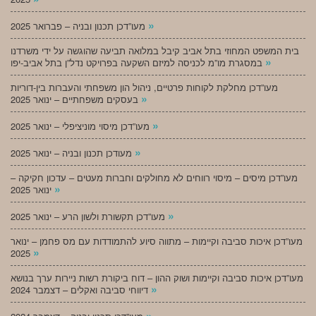
»
מעו”דכן תכנון ובניה – פברואר 2025
בית המשפט המחוזי בתל אביב קיבל במלואה תביעה שהוגשה על ידי משרדנו
»
במסגרת מו”מ לכניסה למיזם השקעה בפרויקט נדל”ן בתל אביב-יפו
מעו”דכן מחלקת לקוחות פרטיים, ניהול הון משפחתי והעברות בין-דוריות
»
בעסקים משפחתיים – ינואר 2025
»
מעו”דכן מיסוי מוניציפלי – ינואר 2025
»
מעודכן תכנון ובניה – ינואר 2025
מעו”דכן מיסים – מיסוי רווחים לא מחולקים וחברות מעטים – עדכון חקיקה –
»
ינואר 2025
»
מעו”דכן תקשורת ולשון הרע – ינואר 2025
מעו”דכן איכות סביבה וקיימות – מתווה סיוע להתמודדות עם מס פחמן – ינואר
»
2025
מעו”דכן איכות סביבה וקיימות ושוק ההון – דוח ביקורת רשות ניירות ערך בנושא
»
דיווחי סביבה ואקלים – דצמבר 2024
»