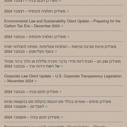
מעו”דכן תכנון ובניה – דצמבר 2024
»
מעו”דכן רגולציה פיננסית – דצמבר 2024
Environmental Law and Sustainability Client Update – Preparing for the
»
Carbon Tax Era – December 2024
»
מעו”דכן רגולציה פיננסית – נובמבר 2024
מעו”דכן איכות סביבה וקיימות – רגולציות אקלימיות: מפתח להצלחה יזמית
»
בענף הקליימטק – נובמבר 2024
מעו”דכן שוק הון – חובת דיווח מיידי בדבר חקירה פלילית או הליך בירור מנהלי
»
של רשות ניירות ערך – נובמבר 2024
Corporate Law Client Update – U.S. Corporate Transparency Legislation
»
– November 2024
»
מעו”דכן תכנון ובניה – נובמבר 2024
מעו”דכן מיסים – שינויים בכללי מס הכנסה (הקלות מס בהקצאת מניות
»
לעובדים) – אוקטובר 2024
»
מעו”דכן תכנון ובניה – אוקטובר 2024
Environmental Law and Sustainability Client Update – Climate