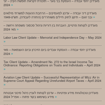
מעו”דכן יחסי עבודה – העסקת בני נוער – תזכורת לקראת חופשת הקיץ – יוני
»
2024
מעו”דכן דיני עבודה – עדכון למעסיקים – הרחבת ההגנות למשרתי מילואים
»
ובני זוגם – תיקון לחוק חיילים משוחררים (החזרה לעבודה), תש”ט-1949
מעו”דכן לקוחות פרטיים, העברות בין דוריות וניהול סכסוכי משפחה וירושה –
»
מאי 2024
Labor Law Client Update – Memorial and Independence Day – May 2024
»
מעו”דכן יחסי עבודה – העסקת עובדים ביום הזיכרון וביום העצמאות – מאי
»
2024
Tax Client Update – Amendment No. 272 to the Israel Income Tax
Ordinance: Reporting Obligations on Trusts and Individuals – April 2024
»
Aviation Law Client Update – Successful Representation of Wizz Air in
Supreme Court Appeal Regarding Unrefunded Airport Taxes – April 2024
»
מעו”דכן טכנולוגיות מידע ופרטיות – עדכון לקוחות לעניין ניהול סיכוני אבטחת
»
מידע בשימוש בקוד פתוח – אפריל 2024