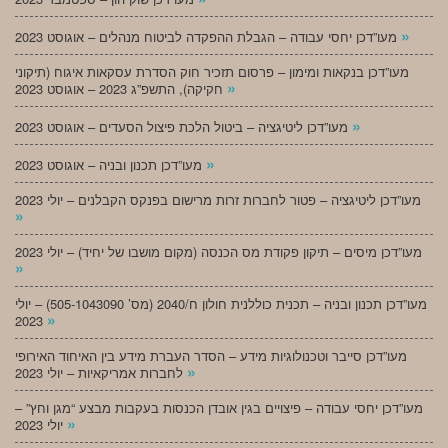
»
מעו”דכן יחסי עבודה – הגבלת ההפקדה לביטוח מנהלים – אוגוסט 2023
מעו”דכן בנקאות ומימון – פרסום תזכיר חוק הסדרת עסקאות איגוח (תיקוני
»
חקיקה), התשפ”ג 2023 – אוגוסט 2023
»
מעו”דכן ליטיגציה – ביטול הלכת פיצול הסעדים – אוגוסט 2023
»
מעו”דכן תכנון ובניה – אוגוסט 2023
מעו”דכן ליטיגציה – פטור לחברות זרות מרישום בפנקס הקבלנים – יולי 2023
»
מעו”דכן מיסים – תיקון פקודת מס הכנסה (מקום מושבו של יחיד) – יולי 2023
»
מעו”דכן תכנון ובניה – תכנית כוללנית חולון ח/2040 (מס’ 505-1043090) – יולי
»
2023
מעו”דכן סייבר וטכנולוגיות מידע – הסדר העברת מידע בין האיחוד האירופי
»
לחברות אמריקאיות – יולי 2023
מעו”דכן יחסי עבודה – פיצויים בגין אובדן הכנסות בעקבות מבצע “מגן וחץ” –
»
יולי 2023