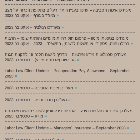
מעו”דכן איכות הסביבה – עדכון בעניין היתרי רעלים בתקופת הכרזה על מצב
»
מיוחד בעורף – אוקטובר 2023
»
מעו”דכן רגולציה – אוקטובר 2023
מעו”דכן בנקאות ומימון – פרסום חוק דחיית מועדים (הוראת שעה – חרבות
»
ברזל) (חוזה, פסק דין או תשלום לרשות), התשפ”ד – 2023 – אוקטובר 2023
מעו”דכן טכנולוגיות מידע ופרטיות – מדריך ליישום תקנה 15 לתקנות הגנת
»
הפרטיות (אבטחת מידע) – ספטמבר 2023
Labor Law Client Update – Recuperation Pay Allowance – September
»
2023
»
מעו”דכן איכות הסביבה – ספטמבר 2023
»
מעו”דכן תכנון ובניה – ספטמבר 2023
מעו”דכן סייבר וטכנולוגיות מידע – אחריות דירקטוריון לסיכוני פרטיות ואבטחת
»
מידע – ספטמבר 2023
»
Labor Law Client Update – Managers’ Insurance – September 2023
»
מעו”דכן שוק הון – ספטמבר 2023