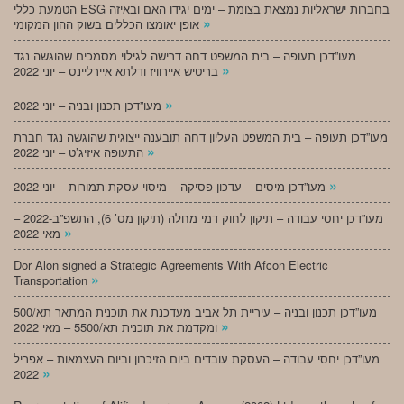
הטמעת כללי ESG בחברות ישראליות נמצאת בצומת – ימים יגידו האם ובאיזה
»
אופן יאומצו הכללים בשוק ההון המקומי
מעו”דכן תעופה – בית המשפט דחה דרישה לגילוי מסמכים שהוגשה נגד
»
בריטיש איירוויז ודלתא איירליינס – יוני 2022
»
מעו”דכן תכנון ובניה – יוני 2022
מעו”דכן תעופה – בית המשפט העליון דחה תובענה ייצוגית שהוגשה נגד חברת
»
התעופה איזיג’ט – יוני 2022
»
מעו”דכן מיסים – עדכון פסיקה – מיסוי עסקת תמורות – יוני 2022
מעו”דכן יחסי עבודה – תיקון לחוק דמי מחלה (תיקון מס’ 6), התשפ”ב-2022 –
»
מאי 2022
Dor Alon signed a Strategic Agreements With Afcon Electric
»
Transportation
מעו”דכן תכנון ובניה – עיריית תל אביב מעדכנת את תוכנית המתאר תא/500
»
ומקדמת את תוכנית תא/5500 – מאי 2022
מעו”דכן יחסי עבודה – העסקת עובדים ביום הזיכרון וביום העצמאות – אפריל
»
2022