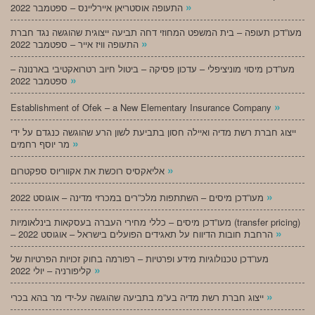
»
התעופה אוסטריאן איירליינס – ספטמבר 2022
מעו”דכן תעופה – בית המשפט המחוזי דחה תביעה ייצוגית שהוגשה נגד חברת
»
התעופה וויז אייר – ספטמבר 2022
מעו”דכן מיסוי מוניציפלי – עדכון פסיקה – ביטול חיוב רטרואקטיבי בארנונה –
»
ספטמבר 2022
»
Establishment of Ofek – a New Elementary Insurance Company
ייצוג חברת רשת מדיה ואיילה חסון בתביעת לשון הרע שהוגשה כנגדם על ידי
»
מר יוסף רחמים
»
אליאקסיס רוכשת את אקווריוס ספקטרום
»
מעו”דכן מיסים – השתתפות מלכ”רים במכרזי מדינה – אוגוסט 2022
מעו”דכן מיסים – כללי מחירי העברה בעסקאות בינלאומיות (transfer pricing)
»
– הרחבת חובות הדיווח על תאגידים הפועלים בישראל – אוגוסט 2022
מעו”דכן טכנולוגיות מידע ופרטיות – רפורמה בחוק זכויות הפרטיות של
»
קליפורניה – יולי 2022
»
ייצוג חברת רשת מדיה בע”מ בתביעה שהוגשה על-ידי מר בהא בכרי