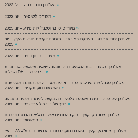
»
מעו”דכן תכנון ובניה – יולי 2023
»
מעו”דכן ליטיגציה – יוני 2023
»
מעו”דכן סייבר וטכנולוגיות מידע – יוני 2023
מעו”דכן יחסי עבודה – העסקת בני נוער – תזכורת לקראת חופשת הקיץ – יוני
»
2023
»
מעו”דכן תכנון ובניה – יוני 2023
מעו”דכן תעופה – בית המשפט דחה תובענה ייצוגית שהוגשה נגד חברת
»
השילוח DHL – יוני 2023
מעו”דכן טכנולוגיות מידע ופרטיות – צרפת מסדירה את תחום המשפיענים
»
באמצעות חוק תקדימי – יוני 2023
מעו”דכן ליטיגציה – בית המשפט הכלכלי דחה בקשה להיתר המצאה בתביעה
»
בסך של כ-2 מיליארד ש”ח – יוני 2023
מעו”דכן מיסוי מקרקעין – חוק ההסדרים אושר במליאת הכנסת ופורסם
»
ברשומות – יוני 2023
מעו”דכן מיסוי מקרקעין – הארכת תוקף הטבות מס שבח בתמ”א 38 – מאי
»
2023