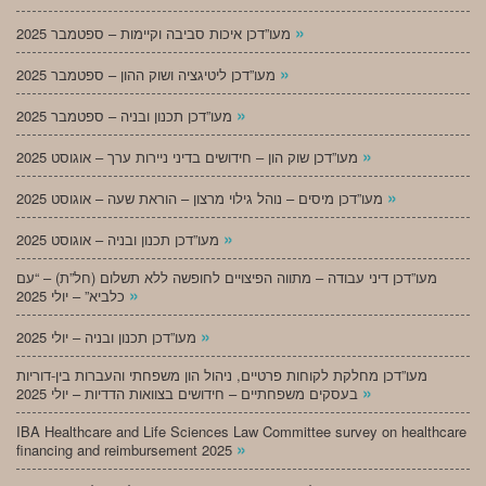
»
מעו”דכן איכות סביבה וקיימות – ספטמבר 2025
»
מעו”דכן ליטיגציה ושוק ההון – ספטמבר 2025
»
מעו”דכן תכנון ובניה – ספטמבר 2025
»
מעו”דכן שוק הון – חידושים בדיני ניירות ערך – אוגוסט 2025
»
מעו”דכן מיסים – נוהל גילוי מרצון – הוראת שעה – אוגוסט 2025
»
מעו”דכן תכנון ובניה – אוגוסט 2025
מעו”דכן דיני עבודה – מתווה הפיצויים לחופשה ללא תשלום (חל”ת) – “עם
»
כלביא” – יולי 2025
»
מעו”דכן תכנון ובניה – יולי 2025
מעו”דכן מחלקת לקוחות פרטיים, ניהול הון משפחתי והעברות בין-דוריות
»
בעסקים משפחתיים – חידושים בצוואות הדדיות – יולי 2025
IBA Healthcare and Life Sciences Law Committee survey on healthcare
»
financing and reimbursement 2025