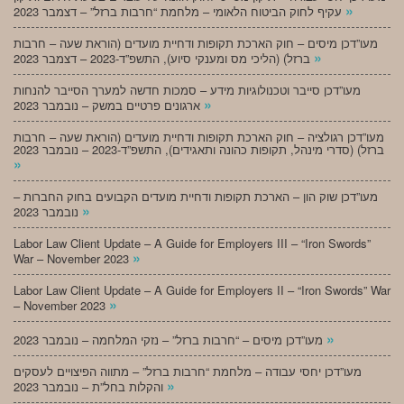
»
עקיף לחוק הביטוח הלאומי – מלחמת “חרבות ברזל” – דצמבר 2023
מעו”דכן מיסים – חוק הארכת תקופות ודחיית מועדים (הוראת שעה – חרבות
»
ברזל) (הליכי מס ומענקי סיוע), התשפ”ד-2023 – דצמבר 2023
מעו”דכן סייבר וטכנולוגיות מידע – סמכות חדשה למערך הסייבר להנחות
»
ארגונים פרטיים במשק – נובמבר 2023
מעו”דכן רגולציה – חוק הארכת תקופות ודחיית מועדים (הוראת שעה – חרבות
ברזל) (סדרי מינהל, תקופות כהונה ותאגידים), התשפ”ד-2023 – נובמבר 2023
»
מעו”דכן שוק הון – הארכת תקופות ודחיית מועדים הקבועים בחוק החברות –
»
נובמבר 2023
Labor Law Client Update – A Guide for Employers III – “Iron Swords”
»
War – November 2023
Labor Law Client Update – A Guide for Employers II – “Iron Swords” War
»
– November 2023
»
מעו”דכן מיסים – “חרבות ברזל” – נזקי המלחמה – נובמבר 2023
מעו”דכן יחסי עבודה – מלחמת “חרבות ברזל” – מתווה הפיצויים לעסקים
»
והקלות בחל”ת – נובמבר 2023