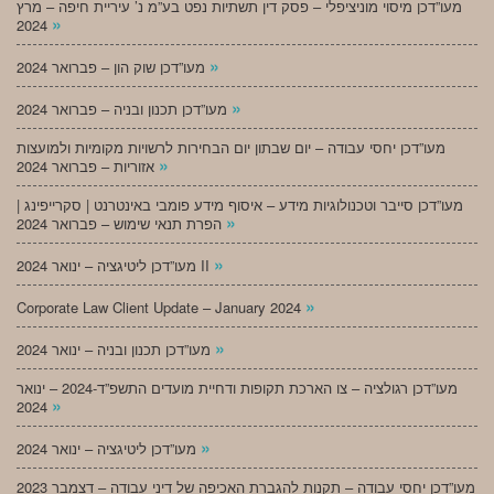
מעו”דכן מיסוי מוניציפלי – פסק דין תשתיות נפט בע”מ נ’ עיריית חיפה – מרץ
»
2024
»
מעו”דכן שוק הון – פברואר 2024
»
מעו”דכן תכנון ובניה – פברואר 2024
מעו”דכן יחסי עבודה – יום שבתון יום הבחירות לרשויות מקומיות ולמועצות
»
אזוריות – פברואר 2024
מעו”דכן סייבר וטכנולוגיות מידע – איסוף מידע פומבי באינטרנט | סקרייפינג |
»
הפרת תנאי שימוש – פברואר 2024
»
מעו”דכן ליטיגציה – ינואר 2024 II
»
Corporate Law Client Update – January 2024
»
מעו”דכן תכנון ובניה – ינואר 2024
מעו”דכן רגולציה – צו הארכת תקופות ודחיית מועדים התשפ”ד-2024 – ינואר
»
2024
»
מעו”דכן ליטיגציה – ינואר 2024
מעו”דכן יחסי עבודה – תקנות להגברת האכיפה של דיני עבודה – דצמבר 2023