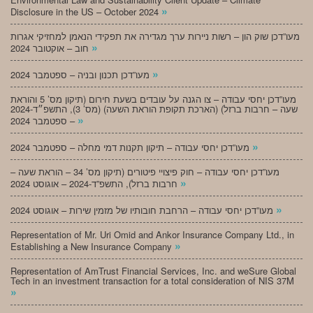
»
Disclosure in the US – October 2024
מעו”דכן שוק הון – רשות ניירות ערך מגדירה את תפקידי הנאמן למחזיקי אגרות
»
חוב – אוקטובר 2024
»
מעו”דכן תכנון ובניה – ספטמבר 2024
מעו”דכן יחסי עבודה – צו הגנה על עובדים בשעת חירום (תיקון מס’ 5 והוראת
שעה – חרבות ברזל) (הארכת תקופת הוראת השעה) (מס’ 3), התשפ״ד-2024
»
– ספטמבר 2024
»
מעו”דכן יחסי עבודה – תיקון תקנות דמי מחלה – ספטמבר 2024
מעו”דכן יחסי עבודה – חוק פיצויי פיטורים (תיקון מס’ 34 – הוראת שעה –
»
חרבות ברזל), התשפ”ד-2024 – אוגוסט 2024
»
מעו”דכן יחסי עבודה – הרחבת חובותיו של מזמין שירות – אוגוסט 2024
Representation of Mr. Uri Omid and Ankor Insurance Company Ltd., in
»
Establishing a New Insurance Company
Representation of AmTrust Financial Services, Inc. and weSure Global
Tech in an investment transaction for a total consideration of NIS 37M
»