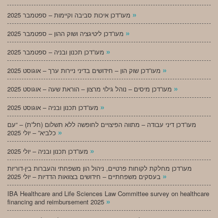
»
מעו”דכן איכות סביבה וקיימות – ספטמבר 2025
»
מעו”דכן ליטיגציה ושוק ההון – ספטמבר 2025
»
מעו”דכן תכנון ובניה – ספטמבר 2025
»
מעו”דכן שוק הון – חידושים בדיני ניירות ערך – אוגוסט 2025
»
מעו”דכן מיסים – נוהל גילוי מרצון – הוראת שעה – אוגוסט 2025
»
מעו”דכן תכנון ובניה – אוגוסט 2025
מעו”דכן דיני עבודה – מתווה הפיצויים לחופשה ללא תשלום (חל”ת) – “עם
»
כלביא” – יולי 2025
»
מעו”דכן תכנון ובניה – יולי 2025
מעו”דכן מחלקת לקוחות פרטיים, ניהול הון משפחתי והעברות בין-דוריות
»
בעסקים משפחתיים – חידושים בצוואות הדדיות – יולי 2025
IBA Healthcare and Life Sciences Law Committee survey on healthcare
»
financing and reimbursement 2025