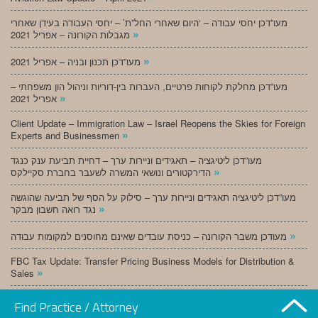
מעו”דכן יחסי עבודה – ‘היום שאחרי החל”ת’ – יחסי העבודה בעידן שאחרי
»
מגבלות הקורונה – אפריל 2021
»
מעו”דכן תכנון ובניה – אפריל 2021
מעו”דכן מחלקת לקוחות פרטיים, העברות בין-דוריות וניהול הון משפחתי –
»
אפריל 2021
Client Update – Immigration Law – Israel Reopens the Skies for Foreign
»
Experts and Businessmen
מעו”דכן ליטיגציה – תאגידים וניירות ערך – דחיית תביעת ענק כנגד
»
הדירקטורים ונושאי המשרה לשעבר בחברת סקיילקס
מעו”דכן ליטיגציה תאגידים וניירות ערך – סילוק על הסף של תביעה שהוגשה
»
נגד רואה חשבון מבקר
»
מעודכן משבר הקורונה – כניסת עובדים שאינם מחוסנים למקומות עבודה
FBC Tax Update: Transfer Pricing Business Models for Distribution &
»
Sales
»
מעו”דכן תכנון ובניה – מרץ 2021
Find Practice / Attorney