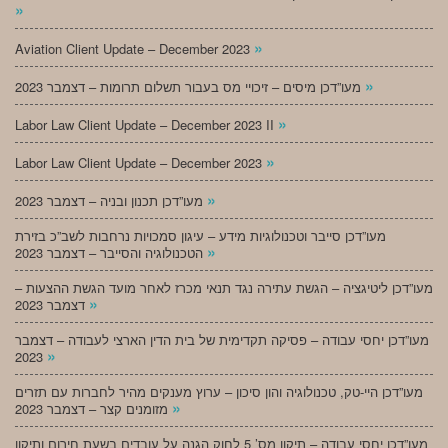
»
»
Aviation Client Update – December 2023
»
מעו”דכן מיסים – זיכויי מס בעבור תשלום תרומות – דצמבר 2023
»
Labor Law Client Update – December 2023 II
»
Labor Law Client Update – December 2023
»
מעו”דכן תכנון ובניה – דצמבר 2023
מעו”דכן סייבר וטכנולוגיות מידע – עיגון סמכויות נרחבות לשב”כ בזירת
»
הטכנולוגיה והסייבר – דצמבר 2023
מעו”דכן ליטיגציה – הגשת עתירה נגד תנאי מכרז לאחר מועד הגשת ההצעות –
»
דצמבר 2023
מעו”דכן יחסי עבודה – פסיקה תקדימית של בית הדין הארצי לעבודה – דצמבר
»
2023
מעו”דכן היי-טק, טכנולוגיה והון סיכון – ערוץ מענקים מהיר לחברות עם תזרים
»
מזומנים קצר – דצמבר 2023
מעו”דכן יחסי עבודה – תיקון מס’ 5 לחוק הגנה על עובדים בשעת חירום ותיקון