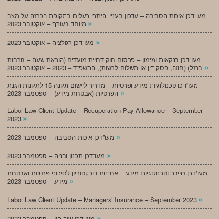
מעו”דכן איכות הסביבה – עדכון בעניין היתרי רעלים בתקופת הכרזה על מצב
»
מיוחד בעורף – אוקטובר 2023
»
מעו”דכן רגולציה – אוקטובר 2023
מעו”דכן בנקאות ומימון – פרסום חוק דחיית מועדים (הוראת שעה – חרבות
»
ברזל) (חוזה, פסק דין או תשלום לרשות), התשפ”ד – 2023 – אוקטובר 2023
מעו”דכן טכנולוגיות מידע ופרטיות – מדריך ליישום תקנה 15 לתקנות הגנת
»
הפרטיות (אבטחת מידע) – ספטמבר 2023
Labor Law Client Update – Recuperation Pay Allowance – September
»
2023
»
מעו”דכן איכות הסביבה – ספטמבר 2023
»
מעו”דכן תכנון ובניה – ספטמבר 2023
מעו”דכן סייבר וטכנולוגיות מידע – אחריות דירקטוריון לסיכוני פרטיות ואבטחת
»
מידע – ספטמבר 2023
»
Labor Law Client Update – Managers’ Insurance – September 2023
»
מעו”דכן שוק הון – ספטמבר 2023