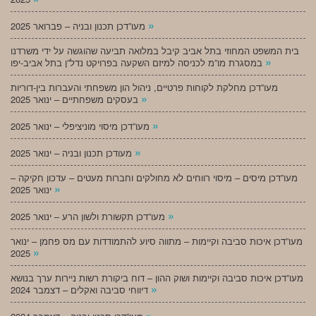
»
מעו”דכן תכנון ובניה – פברואר 2025
בית המשפט המחוזי בתל אביב קיבל במלואה תביעה שהוגשה על ידי משרדנו
»
במסגרת מו”מ לכניסה למיזם השקעה בפרויקט נדל”ן בתל אביב-יפו
מעו”דכן מחלקת לקוחות פרטיים, ניהול הון משפחתי והעברות בין-דוריות
»
בעסקים משפחתיים – ינואר 2025
»
מעו”דכן מיסוי מוניציפלי – ינואר 2025
»
מעודכן תכנון ובניה – ינואר 2025
מעו”דכן מיסים – מיסוי רווחים לא מחולקים וחברות מעטים – עדכון חקיקה –
»
ינואר 2025
»
מעו”דכן תקשורת ולשון הרע – ינואר 2025
מעו”דכן איכות סביבה וקיימות – מתווה סיוע להתמודדות עם מס פחמן – ינואר
»
2025
מעו”דכן איכות סביבה וקיימות ושוק ההון – דוח ביקורת רשות ניירות ערך בנושא
»
דיווחי סביבה ואקלים – דצמבר 2024
»