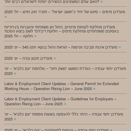
»
האם עולם המשקיעים הכשירים ייפתח לישראלים רבים יותר?
מעו”דכן מיסים – סיווגו של יחיד כ”תושב ישראל” – תזכיר חוק חדש – יולי 2025
»
מעו”דכן מחלקת לקוחות פרטיים, ניהול הון משפחתי והעברות בין-דוריות
בעסקים משפחתיים ומחלקת מיסים – חלוקת דיבידנד לשם ביצוע הסכמי
»
חלוקה – יולי 2025
»
מעו”דכן איכות סביבה וקיימות – הוראת ניהול בנקאי תקין 345 – יוני 2025
»
מעו”דכן תכנון ובניה – יוני 2025
מעו”דכן יחסי עבודה – הגדרת המושג “משק חיוני” – מלחמת “עם כלביא” – יוני
»
2025
Labor & Employment Client Updates – General Permit for Extended
»
Working Hours – Operation Rising Lion – June 2025
Labor & Employment Client Updates – Guidelines for Employers –
»
Operation Rising Lion – June 2025
מעו”דכן יחסי עבודה – היתר כללי להעסקה בשעות נוספות “עם כלביא” – יוני
»
2025
»
מעו”דכן יחסי עבודה – הנחיות למעסיקים – “עם כלביא” – יוני 2025