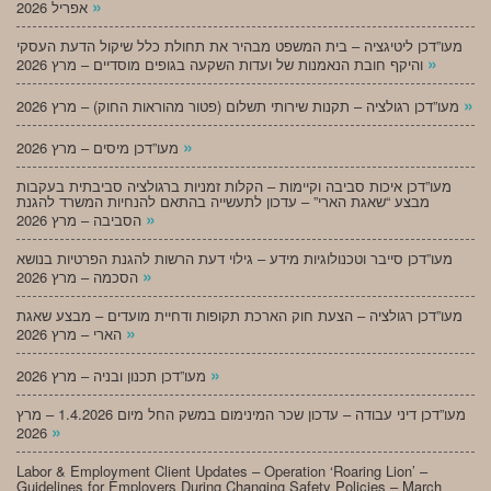
»
אפריל 2026
מעו”דכן ליטיגציה – בית המשפט מבהיר את תחולת כלל שיקול הדעת העסקי
»
והיקף חובת הנאמנות של ועדות השקעה בגופים מוסדיים – מרץ 2026
»
מעו”דכן רגולציה – תקנות שירותי תשלום (פטור מהוראות החוק) – מרץ 2026
»
מעו”דכן מיסים – מרץ 2026
מעו”דכן איכות סביבה וקיימות – הקלות זמניות ברגולציה סביבתית בעקבות
מבצע “שאגת הארי” – עדכון לתעשייה בהתאם להנחיות המשרד להגנת
»
הסביבה – מרץ 2026
מעו”דכן סייבר וטכנולוגיות מידע – גילוי דעת הרשות להגנת הפרטיות בנושא
»
הסכמה – מרץ 2026
מעו”דכן רגולציה – הצעת חוק הארכת תקופות ודחיית מועדים – מבצע שאגת
»
הארי – מרץ 2026
»
מעו”דכן תכנון ובניה – מרץ 2026
מעו”דכן דיני עבודה – עדכון שכר המינימום במשק החל מיום 1.4.2026 – מרץ
»
2026
Labor & Employment Client Updates – Operation ‘Roaring Lion’ –
Guidelines for Employers During Changing Safety Policies – March