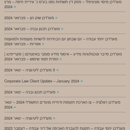
מעו”דכן מיסוי מוניציפלי – פסק דין תשתיות נפט בע”מ נ’ עיריית חיפה – מרץ
»
2024
»
מעו”דכן שוק הון – פברואר 2024
»
מעו”דכן תכנון ובניה – פברואר 2024
מעו”דכן יחסי עבודה – יום שבתון יום הבחירות לרשויות מקומיות ולמועצות
»
אזוריות – פברואר 2024
מעו”דכן סייבר וטכנולוגיות מידע – איסוף מידע פומבי באינטרנט | סקרייפינג |
»
הפרת תנאי שימוש – פברואר 2024
»
מעו”דכן ליטיגציה – ינואר 2024 II
»
Corporate Law Client Update – January 2024
»
מעו”דכן תכנון ובניה – ינואר 2024
מעו”דכן רגולציה – צו הארכת תקופות ודחיית מועדים התשפ”ד-2024 – ינואר
»
2024
»
מעו”דכן ליטיגציה – ינואר 2024
מעו”דכן יחסי עבודה – תקנות להגברת האכיפה של דיני עבודה – דצמבר 2023