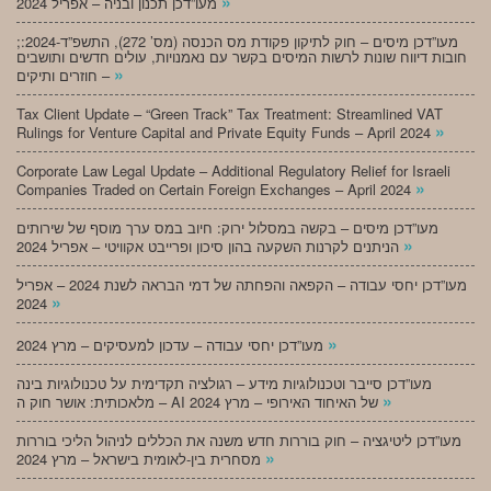
»
מעו”דכן תכנון ובניה – אפריל 2024
;מעו”דכן מיסים – חוק לתיקון פקודת מס הכנסה (מס’ 272), התשפ”ד-2024:
חובות דיווח שונות לרשות המיסים בקשר עם נאמנויות, עולים חדשים ותושבים
»
חוזרים ותיקים –
Tax Client Update – “Green Track” Tax Treatment: Streamlined VAT
»
Rulings for Venture Capital and Private Equity Funds – April 2024
Corporate Law Legal Update – Additional Regulatory Relief for Israeli
»
Companies Traded on Certain Foreign Exchanges – April 2024
מעו”דכן מיסים – בקשה במסלול ירוק: חיוב במס ערך מוסף של שירותים
»
הניתנים לקרנות השקעה בהון סיכון ופרייבט אקוויטי – אפריל 2024
מעו”דכן יחסי עבודה – הקפאה והפחתה של דמי הבראה לשנת 2024 – אפריל
»
2024
»
מעו”דכן יחסי עבודה – עדכון למעסיקים – מרץ 2024
מעו”דכן סייבר וטכנולוגיות מידע – רגולציה תקדימית על טכנולוגיות בינה
»
מלאכותית: אושר חוק ה – AI של האיחוד האירופי – מרץ 2024
מעו”דכן ליטיגציה – חוק בוררות חדש משנה את הכללים לניהול הליכי בוררות
»
מסחרית בין-לאומית בישראל – מרץ 2024