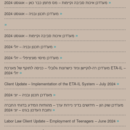
»
מעו”דכן איכות סביבה וקיימות – מס פחמן כבר כאן – אוגוסט 2024
»
מעו”דכן תכנון ובניה – אוגוסט 2024
»
»
מעו”דכן איכות סביבה וקיימות – אוגוסט 2024
»
מעו”דכן תכנון ובניה – יולי 2024
»
מעו”דכן מיסוי מוניציפלי – יולי 2024
מעו”דכן רה-לוקיישן וניוד כישרונות גלובלי – כניסה לתוקף של מערכת ETA-IL –
»
יולי 2024
»
Client Update – Implementation of the ETA-IL System – July 2024
»
מעו”דכן תכנון ובניה – יוני 2024
מעו”דכן שוק הון – חידושים בדיני ניירות ערך – מהותיות המידע בדווחי החברה
»
וחובת העדכון בגינו – יוני 2024
»
Labor Law Client Update – Employment of Teenagers – June 2024