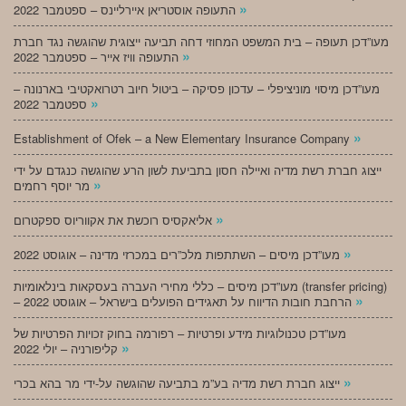
»
התעופה אוסטריאן איירליינס – ספטמבר 2022
מעו”דכן תעופה – בית המשפט המחוזי דחה תביעה ייצוגית שהוגשה נגד חברת
»
התעופה וויז אייר – ספטמבר 2022
מעו”דכן מיסוי מוניציפלי – עדכון פסיקה – ביטול חיוב רטרואקטיבי בארנונה –
»
ספטמבר 2022
»
Establishment of Ofek – a New Elementary Insurance Company
ייצוג חברת רשת מדיה ואיילה חסון בתביעת לשון הרע שהוגשה כנגדם על ידי
»
מר יוסף רחמים
»
אליאקסיס רוכשת את אקווריוס ספקטרום
»
מעו”דכן מיסים – השתתפות מלכ”רים במכרזי מדינה – אוגוסט 2022
מעו”דכן מיסים – כללי מחירי העברה בעסקאות בינלאומיות (transfer pricing)
»
– הרחבת חובות הדיווח על תאגידים הפועלים בישראל – אוגוסט 2022
מעו”דכן טכנולוגיות מידע ופרטיות – רפורמה בחוק זכויות הפרטיות של
»
קליפורניה – יולי 2022
»
ייצוג חברת רשת מדיה בע”מ בתביעה שהוגשה על-ידי מר בהא בכרי