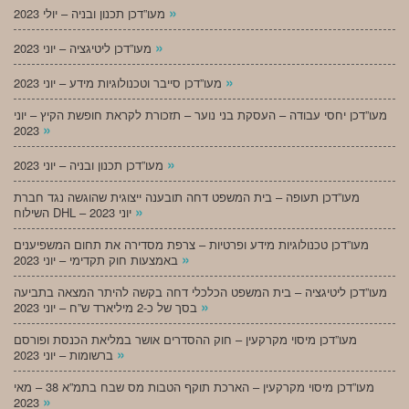
»
מעו”דכן תכנון ובניה – יולי 2023
»
מעו”דכן ליטיגציה – יוני 2023
»
מעו”דכן סייבר וטכנולוגיות מידע – יוני 2023
מעו”דכן יחסי עבודה – העסקת בני נוער – תזכורת לקראת חופשת הקיץ – יוני
»
2023
»
מעו”דכן תכנון ובניה – יוני 2023
מעו”דכן תעופה – בית המשפט דחה תובענה ייצוגית שהוגשה נגד חברת
»
השילוח DHL – יוני 2023
מעו”דכן טכנולוגיות מידע ופרטיות – צרפת מסדירה את תחום המשפיענים
»
באמצעות חוק תקדימי – יוני 2023
מעו”דכן ליטיגציה – בית המשפט הכלכלי דחה בקשה להיתר המצאה בתביעה
»
בסך של כ-2 מיליארד ש”ח – יוני 2023
מעו”דכן מיסוי מקרקעין – חוק ההסדרים אושר במליאת הכנסת ופורסם
»
ברשומות – יוני 2023
מעו”דכן מיסוי מקרקעין – הארכת תוקף הטבות מס שבח בתמ”א 38 – מאי
»
2023