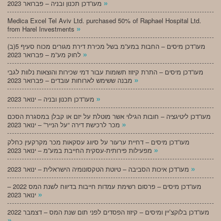
»
מעו”דכן תכנון ובניה – פברואר 2023
Medica Excel Tel Aviv Ltd. purchased 50% of Raphael Hospital Ltd.
»
from Harel Investments
מעו”דכן מיסים – החבות במע”מ בשל מכירת דירת מגורים מכוח סעיף 5(ב)
»
לחוק מע”מ – פברואר 2023
מעו”דכן מיסים – התרת קיזוז תשומות עבור דמי שכירות והוצאות נלוות לגבי
»
מבנה ששימש לארוחות עובדים – פברואר 2023
»
מעו”דכן תכנון ובניה – ינואר 2023
מעו”דכן ליטיגציה – חובות הגילוי אשר מוטלת על יזם או קבלן במסגרת הסכם
»
מכר לרכישת דירה “על הנייר” – ינואר 2023
מעו”דכן מיסים – דחיית ערעור על סיווג עסקאות מכר מקרקעין כחלק
»
מפעילות פירותית-עסקית החייבת במע”מ – ינואר 2023
»
מעו”דכן איכות הסביבה – טיוטת הטקסונומיה הישראלית – ינואר 2023
מעו”דכן מיסים – פרסום רשימת עמדות חייבות בדיווח לשנת המס 2022 –
»
ינואר 2023
מעו”דכן בלוקצ’יין ומיסים – קיזוז הפסדים לפני תום שנת המס – דצמבר 2022
»