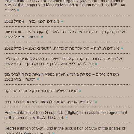
Representation of Alifim Insurance Agency (2002) Ltd., on the sale of
50% of the company to Menora Mivtachim Insurance Ltd. for NIS 140
»
million
»
מעו”דכן תכנון ובניה – אפריל 2022
מעו”דכן שוק הון – חוק שכר שווה לעובדת ולעובד (תיקון מס’ 6) – חובות דיווח
»
חדשות – אפריל 2022
»
מעו”דכן רגולציה – חוק עקרונות האסדרה, התשפ”ב-2021 – אפריל 2022
מעו”דכן יחסי עבודה – תיקון חוק עבודת נשים – תחולה על הורים המגדלים
»
את ילדיהם ללא סיוע של בן או בת זוג נוסף – מרץ 2022
מעו”דכן מיסים – פסיקת ביהמ”ש העליון בנושא הוצאות פיתוח לצרכי מס
»
רכישה – מרץ 2022
»
מכירת השליטה בגסטטנרטק לחברת מטריקס
»
ייצוג רפק אנרגיה בעסקה לרכישת שתי חברות מידי דלק
Representation of Icon Group Ltd. (iDigital) in an acquisition agreement
»
of the control of VISUAL D.G. Ltd.
Representation of Sky Fund in the acquisition of 50% of the shares of
»
Dolce Vita Way of Life Ltd.