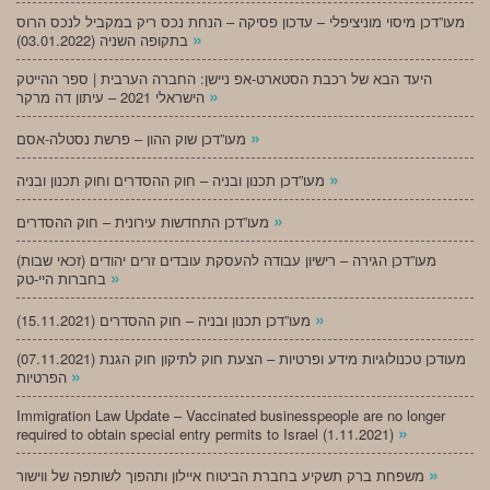
מעו”דכן מיסוי מוניציפלי – עדכון פסיקה – הנחת נכס ריק במקביל לנכס הרוס
»
בתקופה השניה (03.01.2022)
היעד הבא של רכבת הסטארט-אפ ניישן: החברה הערבית | ספר ההייטק
»
הישראלי 2021 – עיתון דה מרקר
»
מעו”דכן שוק ההון – פרשת נסטלה-אסם
»
מעו”דכן תכנון ובניה – חוק ההסדרים וחוק תכנון ובניה
»
מעו”דכן התחדשות עירונית – חוק ההסדרים
מעו”דכן הגירה – רישיון עבודה להעסקת עובדים זרים יהודים (זכאי שבות)
»
בחברות היי-טק
»
מעו”דכן תכנון ובניה – חוק ההסדרים (15.11.2021)
(07.11.2021) מעודכן טכנולוגיות מידע ופרטיות – הצעת חוק לתיקון חוק הגנת
»
הפרטיות
Immigration Law Update – Vaccinated businesspeople are no longer
»
required to obtain special entry permits to Israel (1.11.2021)
»
משפחת ברק תשקיע בחברת הביטוח איילון ותהפוך לשותפה של ווישור