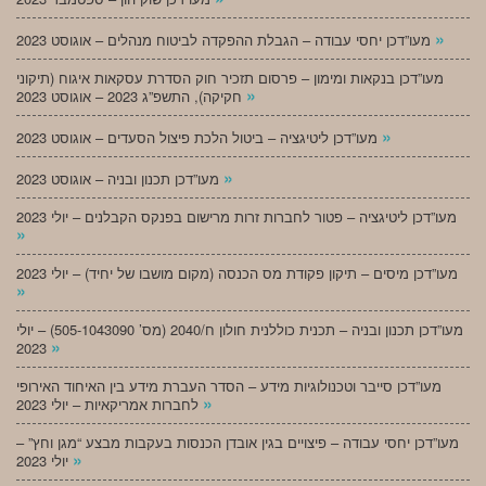
»
מעו”דכן יחסי עבודה – הגבלת ההפקדה לביטוח מנהלים – אוגוסט 2023
מעו”דכן בנקאות ומימון – פרסום תזכיר חוק הסדרת עסקאות איגוח (תיקוני
»
חקיקה), התשפ”ג 2023 – אוגוסט 2023
»
מעו”דכן ליטיגציה – ביטול הלכת פיצול הסעדים – אוגוסט 2023
»
מעו”דכן תכנון ובניה – אוגוסט 2023
מעו”דכן ליטיגציה – פטור לחברות זרות מרישום בפנקס הקבלנים – יולי 2023
»
מעו”דכן מיסים – תיקון פקודת מס הכנסה (מקום מושבו של יחיד) – יולי 2023
»
מעו”דכן תכנון ובניה – תכנית כוללנית חולון ח/2040 (מס’ 505-1043090) – יולי
»
2023
מעו”דכן סייבר וטכנולוגיות מידע – הסדר העברת מידע בין האיחוד האירופי
»
לחברות אמריקאיות – יולי 2023
מעו”דכן יחסי עבודה – פיצויים בגין אובדן הכנסות בעקבות מבצע “מגן וחץ” –
»
יולי 2023