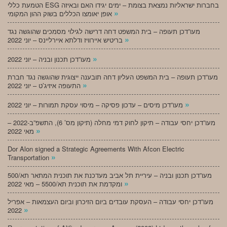
הטמעת כללי ESG בחברות ישראליות נמצאת בצומת – ימים יגידו האם ובאיזה
»
אופן יאומצו הכללים בשוק ההון המקומי
מעו”דכן תעופה – בית המשפט דחה דרישה לגילוי מסמכים שהוגשה נגד
»
בריטיש איירוויז ודלתא איירליינס – יוני 2022
»
מעו”דכן תכנון ובניה – יוני 2022
מעו”דכן תעופה – בית המשפט העליון דחה תובענה ייצוגית שהוגשה נגד חברת
»
התעופה איזיג’ט – יוני 2022
»
מעו”דכן מיסים – עדכון פסיקה – מיסוי עסקת תמורות – יוני 2022
מעו”דכן יחסי עבודה – תיקון לחוק דמי מחלה (תיקון מס’ 6), התשפ”ב-2022 –
»
מאי 2022
Dor Alon signed a Strategic Agreements With Afcon Electric
»
Transportation
מעו”דכן תכנון ובניה – עיריית תל אביב מעדכנת את תוכנית המתאר תא/500
»
ומקדמת את תוכנית תא/5500 – מאי 2022
מעו”דכן יחסי עבודה – העסקת עובדים ביום הזיכרון וביום העצמאות – אפריל
»
2022