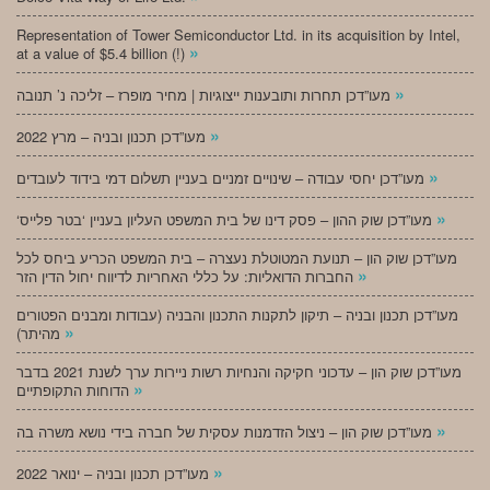
Representation of Tower Semiconductor Ltd. in its acquisition by Intel,
»
at a value of $5.4 billion (!)
»
מעו”דכן תחרות ותובענות ייצוגיות | מחיר מופרז – זליכה נ’ תנובה
»
מעו”דכן תכנון ובניה – מרץ 2022
»
מעו”דכן יחסי עבודה – שינויים זמניים בעניין תשלום דמי בידוד לעובדים
»
‘מעו”דכן שוק ההון – פסק דינו של בית המשפט העליון בעניין ‘בטר פלייס
מעו”דכן שוק הון – תנועת המטוטלת נעצרה – בית המשפט הכריע ביחס לכל
»
החברות הדואליות: על כללי האחריות לדיווח יחול הדין הזר
מעו”דכן תכנון ובניה – תיקון לתקנות התכנון והבניה (עבודות ומבנים הפטורים
»
מהיתר)
מעו”דכן שוק הון – עדכוני חקיקה והנחיות רשות ניירות ערך לשנת 2021 בדבר
»
הדוחות התקופתיים
»
מעו”דכן שוק הון – ניצול הזדמנות עסקית של חברה בידי נושא משרה בה
»
מעו”דכן תכנון ובניה – ינואר 2022