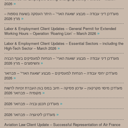
»
2026
מעו”דכן דיני עבודה – מבצע ‘שאגת הארי’ – היתר העסקה בשעות נוספות –
»
מרץ 2026
Labor & Employment Client Updates – General Permit for Extended
»
Working Hours – Operation ‘Roaring Lion’ – March 2026
Labor & Employment Client Updates – Essential Sectors – including the
»
High-Tech Sector – March 2026
מעו”דכן דיני עבודה – מבצע ‘שאגת הארי’ – הנחיות למעסיקים בענף הבניה
»
והשיפוצים – מרץ 2026
מעו”דכן יחסי עבודה – הנחיות למעסיקים – מבצע “שאגת הארי” – פברואר
»
2026
מעו”דכן מיסוי מקרקעין – עדכון פסיקה – חיוב במס בגין העברת זכויות לרשות
»
מקומית – פברואר 2026
»
מעו”דכן תכנון ובניה – פברואר 2026
»
מעו”דכן ליטיגציה – פברואר 2026
Aviation Law Client Update – Successful Representation of Air France