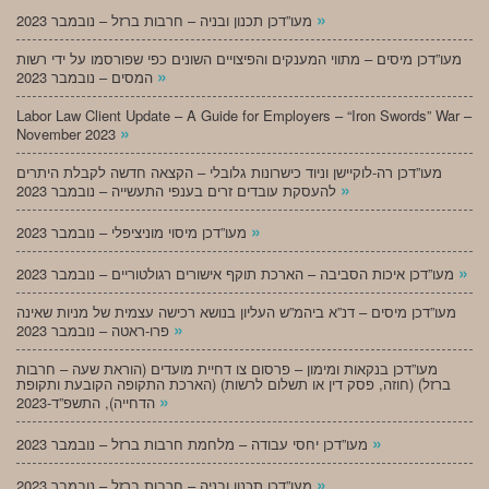
»
מעו”דכן תכנון ובניה – חרבות ברזל – נובמבר 2023
מעו”דכן מיסים – מתווי המענקים והפיצויים השונים כפי שפורסמו על ידי רשות
»
המסים – נובמבר 2023
Labor Law Client Update – A Guide for Employers – “Iron Swords” War –
»
November 2023
מעו”דכן רה-לוקיישן וניוד כישרונות גלובלי – הקצאה חדשה לקבלת היתרים
»
להעסקת עובדים זרים בענפי התעשייה – נובמבר 2023
»
מעו”דכן מיסוי מוניציפלי – נובמבר 2023
»
מעו”דכן איכות הסביבה – הארכת תוקף אישורים רגולטוריים – נובמבר 2023
מעו”דכן מיסים – דנ”א ביהמ”ש העליון בנושא רכישה עצמית של מניות שאינה
»
פרו-ראטה – נובמבר 2023
מעו”דכן בנקאות ומימון – פרסום צו דחיית מועדים (הוראת שעה – חרבות
ברזל) (חוזה, פסק דין או תשלום לרשות) (הארכת התקופה הקובעת ותקופת
»
הדחייה), התשפ”ד-2023
»
מעו”דכן יחסי עבודה – מלחמת חרבות ברזל – נובמבר 2023
»
מעו”דכן תכנון ובניה – חרבות ברזל – נובמבר 2023