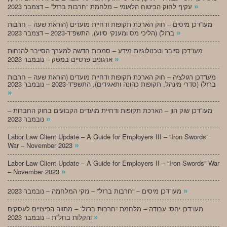
»
עקיף לחוק הביטוח הלאומי – מלחמת “חרבות ברזל” – דצמבר 2023
מעו”דכן מיסים – חוק הארכת תקופות ודחיית מועדים (הוראת שעה – חרבות
»
ברזל) (הליכי מס ומענקי סיוע), התשפ”ד-2023 – דצמבר 2023
מעו”דכן סייבר וטכנולוגיות מידע – סמכות חדשה למערך הסייבר להנחות
»
ארגונים פרטיים במשק – נובמבר 2023
מעו”דכן רגולציה – חוק הארכת תקופות ודחיית מועדים (הוראת שעה – חרבות
ברזל) (סדרי מינהל, תקופות כהונה ותאגידים), התשפ”ד-2023 – נובמבר 2023
»
מעו”דכן שוק הון – הארכת תקופות ודחיית מועדים הקבועים בחוק החברות –
»
נובמבר 2023
Labor Law Client Update – A Guide for Employers III – “Iron Swords”
»
War – November 2023
Labor Law Client Update – A Guide for Employers II – “Iron Swords” War
»
– November 2023
»
מעו”דכן מיסים – “חרבות ברזל” – נזקי המלחמה – נובמבר 2023
מעו”דכן יחסי עבודה – מלחמת “חרבות ברזל” – מתווה הפיצויים לעסקים
»
והקלות בחל”ת – נובמבר 2023