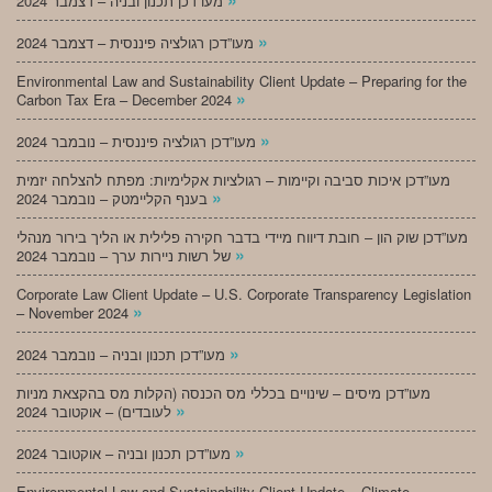
מעו”דכן תכנון ובניה – דצמבר 2024
»
מעו”דכן רגולציה פיננסית – דצמבר 2024
Environmental Law and Sustainability Client Update – Preparing for the
»
Carbon Tax Era – December 2024
»
מעו”דכן רגולציה פיננסית – נובמבר 2024
מעו”דכן איכות סביבה וקיימות – רגולציות אקלימיות: מפתח להצלחה יזמית
»
בענף הקליימטק – נובמבר 2024
מעו”דכן שוק הון – חובת דיווח מיידי בדבר חקירה פלילית או הליך בירור מנהלי
»
של רשות ניירות ערך – נובמבר 2024
Corporate Law Client Update – U.S. Corporate Transparency Legislation
»
– November 2024
»
מעו”דכן תכנון ובניה – נובמבר 2024
מעו”דכן מיסים – שינויים בכללי מס הכנסה (הקלות מס בהקצאת מניות
»
לעובדים) – אוקטובר 2024
»
מעו”דכן תכנון ובניה – אוקטובר 2024
Environmental Law and Sustainability Client Update – Climate