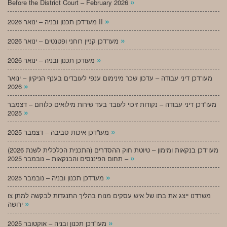
»
Before the District Court – February 2026
»
מעו”דכן תכנון ובניה – ינואר 2026 II
»
מעו”דכן קניין רוחני ופטנטים – ינואר 2026
»
מעודכן תכנון ובניה – ינואר 2026
מעו”דכן דיני עבודה – עדכון שכר מינימום ענפי לעובדים בענף הניקיון – ינואר
»
2026
מעו”דכן דיני עבודה – נקודות זיכוי לעובד בעד שירות מילואים כלוחם – דצמבר
»
2025
»
מעו”דכן איכות סביבה – דצמבר 2025
מעו”דכן בנקאות ומימון – טיוטת חוק ההסדרים (התכנית הכלכלית לשנת 2026)
»
– תחום הפיננסים והבנקאות – נובמבר 2025
»
מעו”דכן תכנון ובניה – נובמבר 2025
משרדנו ייצג את בתו של איש עסקים מנוח בהליך התנגדות לבקשה למתן צו
»
ירושה
»
מעו”דכן תכנון ובניה – אוקטובר 2025