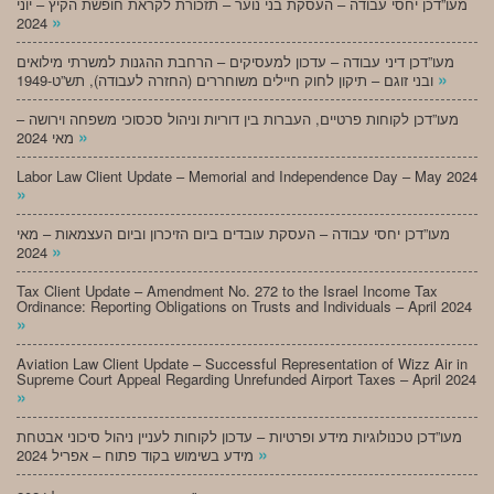
מעו”דכן יחסי עבודה – העסקת בני נוער – תזכורת לקראת חופשת הקיץ – יוני
»
2024
מעו”דכן דיני עבודה – עדכון למעסיקים – הרחבת ההגנות למשרתי מילואים
»
ובני זוגם – תיקון לחוק חיילים משוחררים (החזרה לעבודה), תש”ט-1949
מעו”דכן לקוחות פרטיים, העברות בין דוריות וניהול סכסוכי משפחה וירושה –
»
מאי 2024
Labor Law Client Update – Memorial and Independence Day – May 2024
»
מעו”דכן יחסי עבודה – העסקת עובדים ביום הזיכרון וביום העצמאות – מאי
»
2024
Tax Client Update – Amendment No. 272 to the Israel Income Tax
Ordinance: Reporting Obligations on Trusts and Individuals – April 2024
»
Aviation Law Client Update – Successful Representation of Wizz Air in
Supreme Court Appeal Regarding Unrefunded Airport Taxes – April 2024
»
מעו”דכן טכנולוגיות מידע ופרטיות – עדכון לקוחות לעניין ניהול סיכוני אבטחת
»
מידע בשימוש בקוד פתוח – אפריל 2024