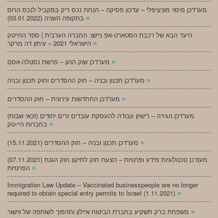
מעו”דכן מיסוי מוניציפלי – עדכון פסיקה – הנחת נכס ריק במקביל לנכס הרוס
»
בתקופה השניה (03.01.2022)
היעד הבא של רכבת הסטארט-אפ ניישן: החברה הערבית | ספר ההייטק
»
הישראלי 2021 – עיתון דה מרקר
»
מעו”דכן שוק ההון – פרשת נסטלה-אסם
»
מעו”דכן תכנון ובניה – חוק ההסדרים וחוק תכנון ובניה
»
מעו”דכן התחדשות עירונית – חוק ההסדרים
מעו”דכן הגירה – רישיון עבודה להעסקת עובדים זרים יהודים (זכאי שבות)
»
בחברות היי-טק
»
מעו”דכן תכנון ובניה – חוק ההסדרים (15.11.2021)
(07.11.2021) מעודכן טכנולוגיות מידע ופרטיות – הצעת חוק לתיקון חוק הגנת
»
הפרטיות
Immigration Law Update – Vaccinated businesspeople are no longer
»
required to obtain special entry permits to Israel (1.11.2021)
»
משפחת ברק תשקיע בחברת הביטוח איילון ותהפוך לשותפה של ווישור