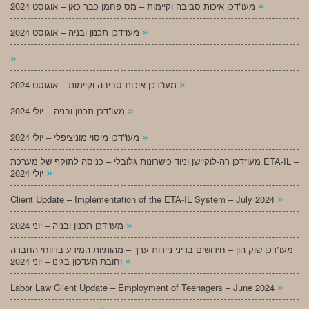
»
מעו”דכן איכות סביבה וקיימות – מס פחמן כבר כאן – אוגוסט 2024
»
מעו”דכן תכנון ובניה – אוגוסט 2024
»
»
מעו”דכן איכות סביבה וקיימות – אוגוסט 2024
»
מעו”דכן תכנון ובניה – יולי 2024
»
מעו”דכן מיסוי מוניציפלי – יולי 2024
מעו”דכן רה-לוקיישן וניוד כישרונות גלובלי – כניסה לתוקף של מערכת ETA-IL –
»
יולי 2024
»
Client Update – Implementation of the ETA-IL System – July 2024
»
מעו”דכן תכנון ובניה – יוני 2024
מעו”דכן שוק הון – חידושים בדיני ניירות ערך – מהותיות המידע בדווחי החברה
»
וחובת העדכון בגינו – יוני 2024
»
Labor Law Client Update – Employment of Teenagers – June 2024