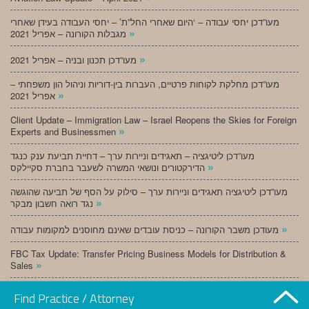
מעו”דכן יחסי עבודה – ‘היום שאחרי החל”ת’ – יחסי העבודה בעידן שאחרי
»
מגבלות הקורונה – אפריל 2021
»
מעו”דכן תכנון ובניה – אפריל 2021
מעו”דכן מחלקת לקוחות פרטיים, העברות בין-דוריות וניהול הון משפחתי –
»
אפריל 2021
Client Update – Immigration Law – Israel Reopens the Skies for Foreign
»
Experts and Businessmen
מעו”דכן ליטיגציה – תאגידים וניירות ערך – דחיית תביעת ענק כנגד
»
הדירקטורים ונושאי המשרה לשעבר בחברת סקיילקס
מעו”דכן ליטיגציה תאגידים וניירות ערך – סילוק על הסף של תביעה שהוגשה
»
נגד רואה חשבון מבקר
»
מעודכן משבר הקורונה – כניסת עובדים שאינם מחוסנים למקומות עבודה
FBC Tax Update: Transfer Pricing Business Models for Distribution &
»
Sales
»
מעו”דכן תכנון ובניה – מרץ 2021
Find Practice / Attorney