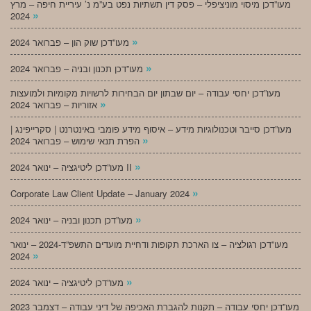
מעו”דכן מיסוי מוניציפלי – פסק דין תשתיות נפט בע”מ נ’ עיריית חיפה – מרץ
»
2024
»
מעו”דכן שוק הון – פברואר 2024
»
מעו”דכן תכנון ובניה – פברואר 2024
מעו”דכן יחסי עבודה – יום שבתון יום הבחירות לרשויות מקומיות ולמועצות
»
אזוריות – פברואר 2024
מעו”דכן סייבר וטכנולוגיות מידע – איסוף מידע פומבי באינטרנט | סקרייפינג |
»
הפרת תנאי שימוש – פברואר 2024
»
מעו”דכן ליטיגציה – ינואר 2024 II
»
Corporate Law Client Update – January 2024
»
מעו”דכן תכנון ובניה – ינואר 2024
מעו”דכן רגולציה – צו הארכת תקופות ודחיית מועדים התשפ”ד-2024 – ינואר
»
2024
»
מעו”דכן ליטיגציה – ינואר 2024
מעו”דכן יחסי עבודה – תקנות להגברת האכיפה של דיני עבודה – דצמבר 2023