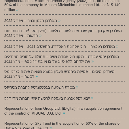
Representation of Alifim Insurance Agency (2002) Ltd., on the sale of
50% of the company to Menora Mivtachim Insurance Ltd. for NIS 140
»
million
»
מעו”דכן תכנון ובניה – אפריל 2022
מעו”דכן שוק הון – חוק שכר שווה לעובדת ולעובד (תיקון מס’ 6) – חובות דיווח
»
חדשות – אפריל 2022
»
מעו”דכן רגולציה – חוק עקרונות האסדרה, התשפ”ב-2021 – אפריל 2022
מעו”דכן יחסי עבודה – תיקון חוק עבודת נשים – תחולה על הורים המגדלים
»
את ילדיהם ללא סיוע של בן או בת זוג נוסף – מרץ 2022
מעו”דכן מיסים – פסיקת ביהמ”ש העליון בנושא הוצאות פיתוח לצרכי מס
»
רכישה – מרץ 2022
»
מכירת השליטה בגסטטנרטק לחברת מטריקס
»
ייצוג רפק אנרגיה בעסקה לרכישת שתי חברות מידי דלק
Representation of Icon Group Ltd. (iDigital) in an acquisition agreement
»
of the control of VISUAL D.G. Ltd.
Representation of Sky Fund in the acquisition of 50% of the shares of
»
Dolce Vita Way of Life Ltd.