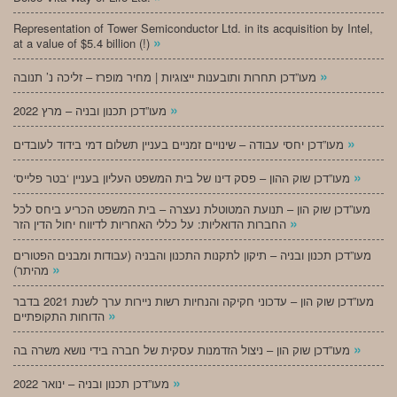
Representation of Tower Semiconductor Ltd. in its acquisition by Intel,
»
at a value of $5.4 billion (!)
»
מעו”דכן תחרות ותובענות ייצוגיות | מחיר מופרז – זליכה נ’ תנובה
»
מעו”דכן תכנון ובניה – מרץ 2022
»
מעו”דכן יחסי עבודה – שינויים זמניים בעניין תשלום דמי בידוד לעובדים
»
‘מעו”דכן שוק ההון – פסק דינו של בית המשפט העליון בעניין ‘בטר פלייס
מעו”דכן שוק הון – תנועת המטוטלת נעצרה – בית המשפט הכריע ביחס לכל
»
החברות הדואליות: על כללי האחריות לדיווח יחול הדין הזר
מעו”דכן תכנון ובניה – תיקון לתקנות התכנון והבניה (עבודות ומבנים הפטורים
»
מהיתר)
מעו”דכן שוק הון – עדכוני חקיקה והנחיות רשות ניירות ערך לשנת 2021 בדבר
»
הדוחות התקופתיים
»
מעו”דכן שוק הון – ניצול הזדמנות עסקית של חברה בידי נושא משרה בה
»
מעו”דכן תכנון ובניה – ינואר 2022