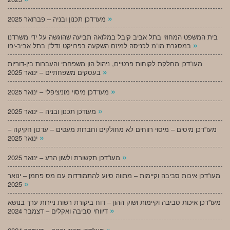
»
מעו”דכן תכנון ובניה – פברואר 2025
בית המשפט המחוזי בתל אביב קיבל במלואה תביעה שהוגשה על ידי משרדנו
»
במסגרת מו”מ לכניסה למיזם השקעה בפרויקט נדל”ן בתל אביב-יפו
מעו”דכן מחלקת לקוחות פרטיים, ניהול הון משפחתי והעברות בין-דוריות
»
בעסקים משפחתיים – ינואר 2025
»
מעו”דכן מיסוי מוניציפלי – ינואר 2025
»
מעודכן תכנון ובניה – ינואר 2025
מעו”דכן מיסים – מיסוי רווחים לא מחולקים וחברות מעטים – עדכון חקיקה –
»
ינואר 2025
»
מעו”דכן תקשורת ולשון הרע – ינואר 2025
מעו”דכן איכות סביבה וקיימות – מתווה סיוע להתמודדות עם מס פחמן – ינואר
»
2025
מעו”דכן איכות סביבה וקיימות ושוק ההון – דוח ביקורת רשות ניירות ערך בנושא
»
דיווחי סביבה ואקלים – דצמבר 2024
»