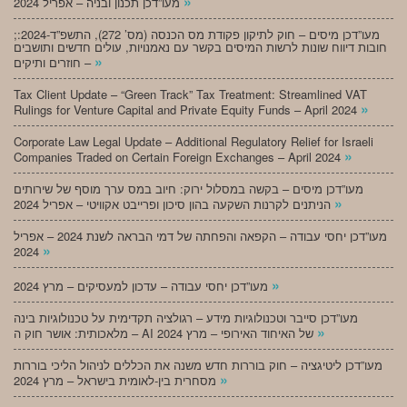
»
מעו”דכן תכנון ובניה – אפריל 2024
;מעו”דכן מיסים – חוק לתיקון פקודת מס הכנסה (מס’ 272), התשפ”ד-2024:
חובות דיווח שונות לרשות המיסים בקשר עם נאמנויות, עולים חדשים ותושבים
»
חוזרים ותיקים –
Tax Client Update – “Green Track” Tax Treatment: Streamlined VAT
»
Rulings for Venture Capital and Private Equity Funds – April 2024
Corporate Law Legal Update – Additional Regulatory Relief for Israeli
»
Companies Traded on Certain Foreign Exchanges – April 2024
מעו”דכן מיסים – בקשה במסלול ירוק: חיוב במס ערך מוסף של שירותים
»
הניתנים לקרנות השקעה בהון סיכון ופרייבט אקוויטי – אפריל 2024
מעו”דכן יחסי עבודה – הקפאה והפחתה של דמי הבראה לשנת 2024 – אפריל
»
2024
»
מעו”דכן יחסי עבודה – עדכון למעסיקים – מרץ 2024
מעו”דכן סייבר וטכנולוגיות מידע – רגולציה תקדימית על טכנולוגיות בינה
»
מלאכותית: אושר חוק ה – AI של האיחוד האירופי – מרץ 2024
מעו”דכן ליטיגציה – חוק בוררות חדש משנה את הכללים לניהול הליכי בוררות
»
מסחרית בין-לאומית בישראל – מרץ 2024