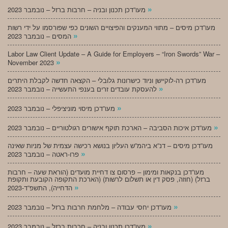
»
מעו”דכן תכנון ובניה – חרבות ברזל – נובמבר 2023
מעו”דכן מיסים – מתווי המענקים והפיצויים השונים כפי שפורסמו על ידי רשות
»
המסים – נובמבר 2023
Labor Law Client Update – A Guide for Employers – “Iron Swords” War –
»
November 2023
מעו”דכן רה-לוקיישן וניוד כישרונות גלובלי – הקצאה חדשה לקבלת היתרים
»
להעסקת עובדים זרים בענפי התעשייה – נובמבר 2023
»
מעו”דכן מיסוי מוניציפלי – נובמבר 2023
»
מעו”דכן איכות הסביבה – הארכת תוקף אישורים רגולטוריים – נובמבר 2023
מעו”דכן מיסים – דנ”א ביהמ”ש העליון בנושא רכישה עצמית של מניות שאינה
»
פרו-ראטה – נובמבר 2023
מעו”דכן בנקאות ומימון – פרסום צו דחיית מועדים (הוראת שעה – חרבות
ברזל) (חוזה, פסק דין או תשלום לרשות) (הארכת התקופה הקובעת ותקופת
»
הדחייה), התשפ”ד-2023
»
מעו”דכן יחסי עבודה – מלחמת חרבות ברזל – נובמבר 2023
»
מעו”דכן תכנון ובניה – חרבות ברזל – נובמבר 2023