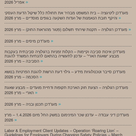
»
אפריל 2026
מעו”דכן ליטיגציה – בית המשפט מבהיר את תחולת כלל שיקול הדעת העסקי
»
והיקף חובת הנאמנות של ועדות השקעה בגופים מוסדיים – מרץ 2026
»
מעו”דכן רגולציה – תקנות שירותי תשלום (פטור מהוראות החוק) – מרץ 2026
»
מעו”דכן מיסים – מרץ 2026
מעו”דכן איכות סביבה וקיימות – הקלות זמניות ברגולציה סביבתית בעקבות
מבצע “שאגת הארי” – עדכון לתעשייה בהתאם להנחיות המשרד להגנת
»
הסביבה – מרץ 2026
מעו”דכן סייבר וטכנולוגיות מידע – גילוי דעת הרשות להגנת הפרטיות בנושא
»
הסכמה – מרץ 2026
מעו”דכן רגולציה – הצעת חוק הארכת תקופות ודחיית מועדים – מבצע שאגת
»
הארי – מרץ 2026
»
מעו”דכן תכנון ובניה – מרץ 2026
מעו”דכן דיני עבודה – עדכון שכר המינימום במשק החל מיום 1.4.2026 – מרץ
»
2026
Labor & Employment Client Updates – Operation ‘Roaring Lion’ –
Guidelines for Employers During Changing Safety Policies – March