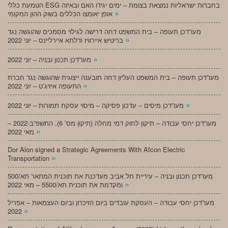
הטמעת כללי ESG בחברות ישראליות נמצאת בצומת – ימים יגידו האם ובאיזה
»
אופן יאומצו הכללים בשוק ההון המקומי
מעו”דכן תעופה – בית המשפט דחה דרישה לגילוי מסמכים שהוגשה נגד
»
בריטיש איירוויז ודלתא איירליינס – יוני 2022
»
מעו”דכן תכנון ובניה – יוני 2022
מעו”דכן תעופה – בית המשפט העליון דחה תובענה ייצוגית שהוגשה נגד חברת
»
התעופה איזיג’ט – יוני 2022
»
מעו”דכן מיסים – עדכון פסיקה – מיסוי עסקת תמורות – יוני 2022
מעו”דכן יחסי עבודה – תיקון לחוק דמי מחלה (תיקון מס’ 6), התשפ”ב-2022 –
»
מאי 2022
Dor Alon signed a Strategic Agreements With Afcon Electric
»
Transportation
מעו”דכן תכנון ובניה – עיריית תל אביב מעדכנת את תוכנית המתאר תא/500
»
ומקדמת את תוכנית תא/5500 – מאי 2022
מעו”דכן יחסי עבודה – העסקת עובדים ביום הזיכרון וביום העצמאות – אפריל
»
2022