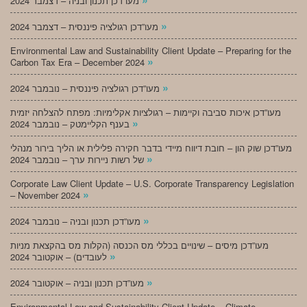
מעו”דכן תכנון ובניה – דצמבר 2024
»
מעו”דכן רגולציה פיננסית – דצמבר 2024
Environmental Law and Sustainability Client Update – Preparing for the
»
Carbon Tax Era – December 2024
»
מעו”דכן רגולציה פיננסית – נובמבר 2024
מעו”דכן איכות סביבה וקיימות – רגולציות אקלימיות: מפתח להצלחה יזמית
»
בענף הקליימטק – נובמבר 2024
מעו”דכן שוק הון – חובת דיווח מיידי בדבר חקירה פלילית או הליך בירור מנהלי
»
של רשות ניירות ערך – נובמבר 2024
Corporate Law Client Update – U.S. Corporate Transparency Legislation
»
– November 2024
»
מעו”דכן תכנון ובניה – נובמבר 2024
מעו”דכן מיסים – שינויים בכללי מס הכנסה (הקלות מס בהקצאת מניות
»
לעובדים) – אוקטובר 2024
»
מעו”דכן תכנון ובניה – אוקטובר 2024
Environmental Law and Sustainability Client Update – Climate