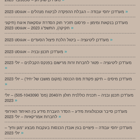
»
מעו”דכן יחסי עבודה – הגבלת ההפקדה לביטוח מנהלים – אוגוסט 2023
מעו”דכן בנקאות ומימון – פרסום תזכיר חוק הסדרת עסקאות איגוח (תיקוני
»
חקיקה), התשפ”ג 2023 – אוגוסט 2023
»
מעו”דכן ליטיגציה – ביטול הלכת פיצול הסעדים – אוגוסט 2023
»
מעו”דכן תכנון ובניה – אוגוסט 2023
מעו”דכן ליטיגציה – פטור לחברות זרות מרישום בפנקס הקבלנים – יולי 2023
»
מעו”דכן מיסים – תיקון פקודת מס הכנסה (מקום מושבו של יחיד) – יולי 2023
»
מעו”דכן תכנון ובניה – תכנית כוללנית חולון ח/2040 (מס’ 505-1043090) – יולי
»
2023
מעו”דכן סייבר וטכנולוגיות מידע – הסדר העברת מידע בין האיחוד האירופי
»
לחברות אמריקאיות – יולי 2023
מעו”דכן יחסי עבודה – פיצויים בגין אובדן הכנסות בעקבות מבצע “מגן וחץ” –
»
יולי 2023