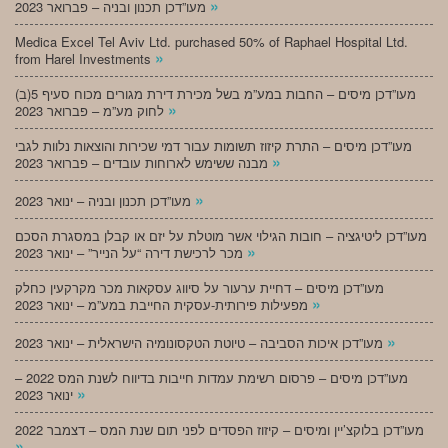
»
מעו”דכן תכנון ובניה – פברואר 2023
Medica Excel Tel Aviv Ltd. purchased 50% of Raphael Hospital Ltd.
»
from Harel Investments
מעו”דכן מיסים – החבות במע”מ בשל מכירת דירת מגורים מכוח סעיף 5(ב)
»
לחוק מע”מ – פברואר 2023
מעו”דכן מיסים – התרת קיזוז תשומות עבור דמי שכירות והוצאות נלוות לגבי
»
מבנה ששימש לארוחות עובדים – פברואר 2023
»
מעו”דכן תכנון ובניה – ינואר 2023
מעו”דכן ליטיגציה – חובות הגילוי אשר מוטלת על יזם או קבלן במסגרת הסכם
»
מכר לרכישת דירה “על הנייר” – ינואר 2023
מעו”דכן מיסים – דחיית ערעור על סיווג עסקאות מכר מקרקעין כחלק
»
מפעילות פירותית-עסקית החייבת במע”מ – ינואר 2023
»
מעו”דכן איכות הסביבה – טיוטת הטקסונומיה הישראלית – ינואר 2023
מעו”דכן מיסים – פרסום רשימת עמדות חייבות בדיווח לשנת המס 2022 –
»
ינואר 2023
מעו”דכן בלוקצ’יין ומיסים – קיזוז הפסדים לפני תום שנת המס – דצמבר 2022
»