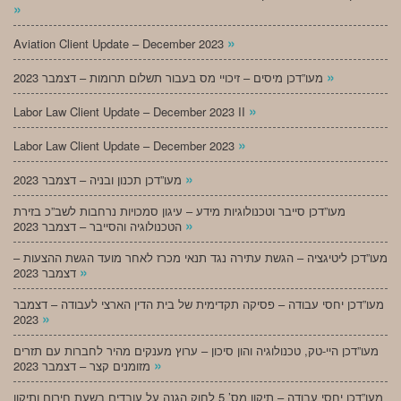
»
»
Aviation Client Update – December 2023
»
מעו”דכן מיסים – זיכויי מס בעבור תשלום תרומות – דצמבר 2023
»
Labor Law Client Update – December 2023 II
»
Labor Law Client Update – December 2023
»
מעו”דכן תכנון ובניה – דצמבר 2023
מעו”דכן סייבר וטכנולוגיות מידע – עיגון סמכויות נרחבות לשב”כ בזירת
»
הטכנולוגיה והסייבר – דצמבר 2023
מעו”דכן ליטיגציה – הגשת עתירה נגד תנאי מכרז לאחר מועד הגשת ההצעות –
»
דצמבר 2023
מעו”דכן יחסי עבודה – פסיקה תקדימית של בית הדין הארצי לעבודה – דצמבר
»
2023
מעו”דכן היי-טק, טכנולוגיה והון סיכון – ערוץ מענקים מהיר לחברות עם תזרים
»
מזומנים קצר – דצמבר 2023
מעו”דכן יחסי עבודה – תיקון מס’ 5 לחוק הגנה על עובדים בשעת חירום ותיקון