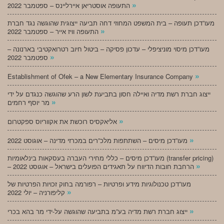
»
התעופה אוסטריאן איירליינס – ספטמבר 2022
מעו”דכן תעופה – בית המשפט המחוזי דחה תביעה ייצוגית שהוגשה נגד חברת
»
התעופה וויז אייר – ספטמבר 2022
מעו”דכן מיסוי מוניציפלי – עדכון פסיקה – ביטול חיוב רטרואקטיבי בארנונה –
»
ספטמבר 2022
»
Establishment of Ofek – a New Elementary Insurance Company
ייצוג חברת רשת מדיה ואיילה חסון בתביעת לשון הרע שהוגשה כנגדם על ידי
»
מר יוסף רחמים
»
אליאקסיס רוכשת את אקווריוס ספקטרום
»
מעו”דכן מיסים – השתתפות מלכ”רים במכרזי מדינה – אוגוסט 2022
מעו”דכן מיסים – כללי מחירי העברה בעסקאות בינלאומיות (transfer pricing)
»
– הרחבת חובות הדיווח על תאגידים הפועלים בישראל – אוגוסט 2022
מעו”דכן טכנולוגיות מידע ופרטיות – רפורמה בחוק זכויות הפרטיות של
»
קליפורניה – יולי 2022
»
ייצוג חברת רשת מדיה בע”מ בתביעה שהוגשה על-ידי מר בהא בכרי