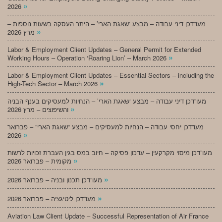
»
2026
מעו”דכן דיני עבודה – מבצע ‘שאגת הארי’ – היתר העסקה בשעות נוספות –
»
מרץ 2026
Labor & Employment Client Updates – General Permit for Extended
»
Working Hours – Operation ‘Roaring Lion’ – March 2026
Labor & Employment Client Updates – Essential Sectors – including the
»
High-Tech Sector – March 2026
מעו”דכן דיני עבודה – מבצע ‘שאגת הארי’ – הנחיות למעסיקים בענף הבניה
»
והשיפוצים – מרץ 2026
מעו”דכן יחסי עבודה – הנחיות למעסיקים – מבצע “שאגת הארי” – פברואר
»
2026
מעו”דכן מיסוי מקרקעין – עדכון פסיקה – חיוב במס בגין העברת זכויות לרשות
»
מקומית – פברואר 2026
»
מעו”דכן תכנון ובניה – פברואר 2026
»
מעו”דכן ליטיגציה – פברואר 2026
Aviation Law Client Update – Successful Representation of Air France