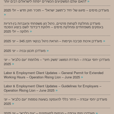
»
האם עולם המשקיעים הכשירים ייפתח לישראלים רבים יותר?
מעו”דכן מיסים – סיווגו של יחיד כ”תושב ישראל” – תזכיר חוק חדש – יולי 2025
»
מעו”דכן מחלקת לקוחות פרטיים, ניהול הון משפחתי והעברות בין-דוריות
בעסקים משפחתיים ומחלקת מיסים – חלוקת דיבידנד לשם ביצוע הסכמי
»
חלוקה – יולי 2025
»
מעו”דכן איכות סביבה וקיימות – הוראת ניהול בנקאי תקין 345 – יוני 2025
»
מעו”דכן תכנון ובניה – יוני 2025
מעו”דכן יחסי עבודה – הגדרת המושג “משק חיוני” – מלחמת “עם כלביא” – יוני
»
2025
Labor & Employment Client Updates – General Permit for Extended
»
Working Hours – Operation Rising Lion – June 2025
Labor & Employment Client Updates – Guidelines for Employers –
»
Operation Rising Lion – June 2025
מעו”דכן יחסי עבודה – היתר כללי להעסקה בשעות נוספות “עם כלביא” – יוני
»
2025
»
מעו”דכן יחסי עבודה – הנחיות למעסיקים – “עם כלביא” – יוני 2025