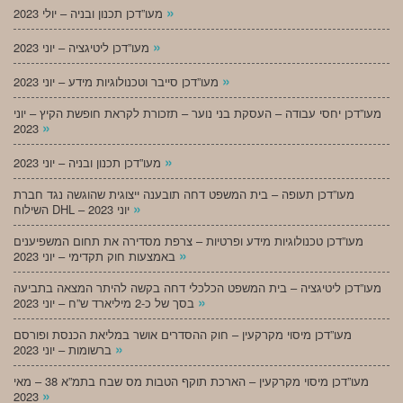
»
מעו”דכן תכנון ובניה – יולי 2023
»
מעו”דכן ליטיגציה – יוני 2023
»
מעו”דכן סייבר וטכנולוגיות מידע – יוני 2023
מעו”דכן יחסי עבודה – העסקת בני נוער – תזכורת לקראת חופשת הקיץ – יוני
»
2023
»
מעו”דכן תכנון ובניה – יוני 2023
מעו”דכן תעופה – בית המשפט דחה תובענה ייצוגית שהוגשה נגד חברת
»
השילוח DHL – יוני 2023
מעו”דכן טכנולוגיות מידע ופרטיות – צרפת מסדירה את תחום המשפיענים
»
באמצעות חוק תקדימי – יוני 2023
מעו”דכן ליטיגציה – בית המשפט הכלכלי דחה בקשה להיתר המצאה בתביעה
»
בסך של כ-2 מיליארד ש”ח – יוני 2023
מעו”דכן מיסוי מקרקעין – חוק ההסדרים אושר במליאת הכנסת ופורסם
»
ברשומות – יוני 2023
מעו”דכן מיסוי מקרקעין – הארכת תוקף הטבות מס שבח בתמ”א 38 – מאי
»
2023