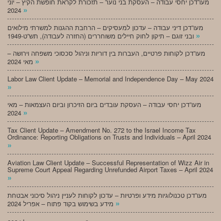
מעו”דכן יחסי עבודה – העסקת בני נוער – תזכורת לקראת חופשת הקיץ – יוני
»
2024
מעו”דכן דיני עבודה – עדכון למעסיקים – הרחבת ההגנות למשרתי מילואים
»
ובני זוגם – תיקון לחוק חיילים משוחררים (החזרה לעבודה), תש”ט-1949
מעו”דכן לקוחות פרטיים, העברות בין דוריות וניהול סכסוכי משפחה וירושה –
»
מאי 2024
Labor Law Client Update – Memorial and Independence Day – May 2024
»
מעו”דכן יחסי עבודה – העסקת עובדים ביום הזיכרון וביום העצמאות – מאי
»
2024
Tax Client Update – Amendment No. 272 to the Israel Income Tax
Ordinance: Reporting Obligations on Trusts and Individuals – April 2024
»
Aviation Law Client Update – Successful Representation of Wizz Air in
Supreme Court Appeal Regarding Unrefunded Airport Taxes – April 2024
»
מעו”דכן טכנולוגיות מידע ופרטיות – עדכון לקוחות לעניין ניהול סיכוני אבטחת
»
מידע בשימוש בקוד פתוח – אפריל 2024