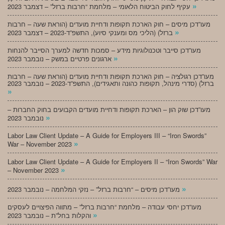
»
עקיף לחוק הביטוח הלאומי – מלחמת “חרבות ברזל” – דצמבר 2023
מעו”דכן מיסים – חוק הארכת תקופות ודחיית מועדים (הוראת שעה – חרבות
»
ברזל) (הליכי מס ומענקי סיוע), התשפ”ד-2023 – דצמבר 2023
מעו”דכן סייבר וטכנולוגיות מידע – סמכות חדשה למערך הסייבר להנחות
»
ארגונים פרטיים במשק – נובמבר 2023
מעו”דכן רגולציה – חוק הארכת תקופות ודחיית מועדים (הוראת שעה – חרבות
ברזל) (סדרי מינהל, תקופות כהונה ותאגידים), התשפ”ד-2023 – נובמבר 2023
»
מעו”דכן שוק הון – הארכת תקופות ודחיית מועדים הקבועים בחוק החברות –
»
נובמבר 2023
Labor Law Client Update – A Guide for Employers III – “Iron Swords”
»
War – November 2023
Labor Law Client Update – A Guide for Employers II – “Iron Swords” War
»
– November 2023
»
מעו”דכן מיסים – “חרבות ברזל” – נזקי המלחמה – נובמבר 2023
מעו”דכן יחסי עבודה – מלחמת “חרבות ברזל” – מתווה הפיצויים לעסקים
»
והקלות בחל”ת – נובמבר 2023