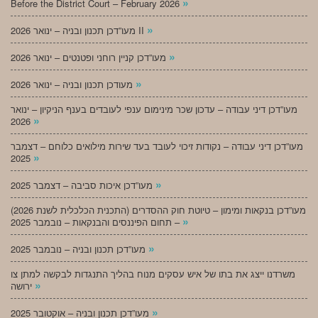
»
Before the District Court – February 2026
»
מעו”דכן תכנון ובניה – ינואר 2026 II
»
מעו”דכן קניין רוחני ופטנטים – ינואר 2026
»
מעודכן תכנון ובניה – ינואר 2026
מעו”דכן דיני עבודה – עדכון שכר מינימום ענפי לעובדים בענף הניקיון – ינואר
»
2026
מעו”דכן דיני עבודה – נקודות זיכוי לעובד בעד שירות מילואים כלוחם – דצמבר
»
2025
»
מעו”דכן איכות סביבה – דצמבר 2025
מעו”דכן בנקאות ומימון – טיוטת חוק ההסדרים (התכנית הכלכלית לשנת 2026)
»
– תחום הפיננסים והבנקאות – נובמבר 2025
»
מעו”דכן תכנון ובניה – נובמבר 2025
משרדנו ייצג את בתו של איש עסקים מנוח בהליך התנגדות לבקשה למתן צו
»
ירושה
»
מעו”דכן תכנון ובניה – אוקטובר 2025