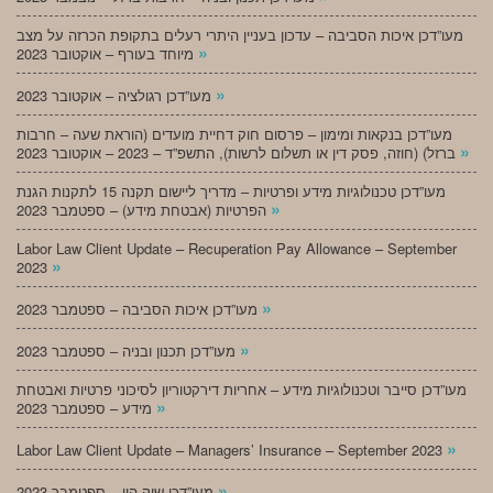
מעו”דכן איכות הסביבה – עדכון בעניין היתרי רעלים בתקופת הכרזה על מצב
»
מיוחד בעורף – אוקטובר 2023
»
מעו”דכן רגולציה – אוקטובר 2023
מעו”דכן בנקאות ומימון – פרסום חוק דחיית מועדים (הוראת שעה – חרבות
»
ברזל) (חוזה, פסק דין או תשלום לרשות), התשפ”ד – 2023 – אוקטובר 2023
מעו”דכן טכנולוגיות מידע ופרטיות – מדריך ליישום תקנה 15 לתקנות הגנת
»
הפרטיות (אבטחת מידע) – ספטמבר 2023
Labor Law Client Update – Recuperation Pay Allowance – September
»
2023
»
מעו”דכן איכות הסביבה – ספטמבר 2023
»
מעו”דכן תכנון ובניה – ספטמבר 2023
מעו”דכן סייבר וטכנולוגיות מידע – אחריות דירקטוריון לסיכוני פרטיות ואבטחת
»
מידע – ספטמבר 2023
»
Labor Law Client Update – Managers’ Insurance – September 2023
»
מעו”דכן שוק הון – ספטמבר 2023