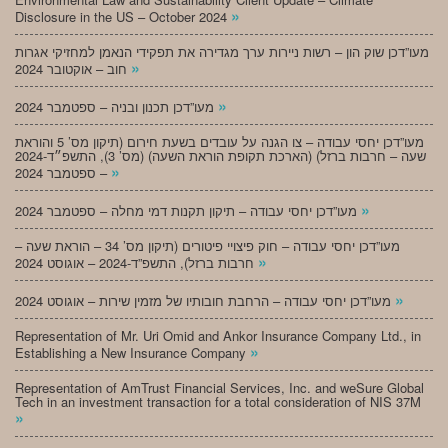
»
Disclosure in the US – October 2024
מעו”דכן שוק הון – רשות ניירות ערך מגדירה את תפקידי הנאמן למחזיקי אגרות
»
חוב – אוקטובר 2024
»
מעו”דכן תכנון ובניה – ספטמבר 2024
מעו”דכן יחסי עבודה – צו הגנה על עובדים בשעת חירום (תיקון מס’ 5 והוראת
שעה – חרבות ברזל) (הארכת תקופת הוראת השעה) (מס’ 3), התשפ״ד-2024
»
– ספטמבר 2024
»
מעו”דכן יחסי עבודה – תיקון תקנות דמי מחלה – ספטמבר 2024
מעו”דכן יחסי עבודה – חוק פיצויי פיטורים (תיקון מס’ 34 – הוראת שעה –
»
חרבות ברזל), התשפ”ד-2024 – אוגוסט 2024
»
מעו”דכן יחסי עבודה – הרחבת חובותיו של מזמין שירות – אוגוסט 2024
Representation of Mr. Uri Omid and Ankor Insurance Company Ltd., in
»
Establishing a New Insurance Company
Representation of AmTrust Financial Services, Inc. and weSure Global
Tech in an investment transaction for a total consideration of NIS 37M
»