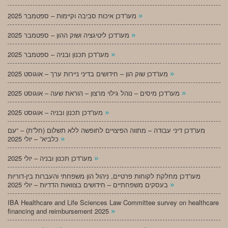
»
מעו”דכן איכות סביבה וקיימות – ספטמבר 2025
»
מעו”דכן ליטיגציה ושוק ההון – ספטמבר 2025
»
מעו”דכן תכנון ובניה – ספטמבר 2025
»
מעו”דכן שוק הון – חידושים בדיני ניירות ערך – אוגוסט 2025
»
מעו”דכן מיסים – נוהל גילוי מרצון – הוראת שעה – אוגוסט 2025
»
מעו”דכן תכנון ובניה – אוגוסט 2025
מעו”דכן דיני עבודה – מתווה הפיצויים לחופשה ללא תשלום (חל”ת) – “עם
»
כלביא” – יולי 2025
»
מעו”דכן תכנון ובניה – יולי 2025
מעו”דכן מחלקת לקוחות פרטיים, ניהול הון משפחתי והעברות בין-דוריות
»
בעסקים משפחתיים – חידושים בצוואות הדדיות – יולי 2025
IBA Healthcare and Life Sciences Law Committee survey on healthcare
»
financing and reimbursement 2025