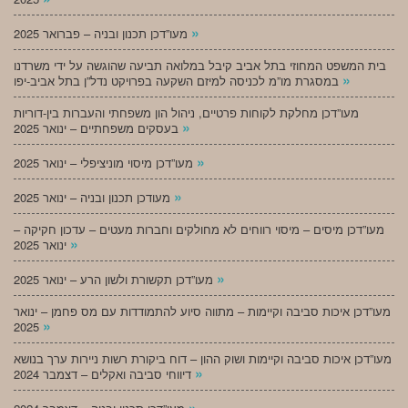
»
מעו”דכן תכנון ובניה – פברואר 2025
בית המשפט המחוזי בתל אביב קיבל במלואה תביעה שהוגשה על ידי משרדנו
»
במסגרת מו”מ לכניסה למיזם השקעה בפרויקט נדל”ן בתל אביב-יפו
מעו”דכן מחלקת לקוחות פרטיים, ניהול הון משפחתי והעברות בין-דוריות
»
בעסקים משפחתיים – ינואר 2025
»
מעו”דכן מיסוי מוניציפלי – ינואר 2025
»
מעודכן תכנון ובניה – ינואר 2025
מעו”דכן מיסים – מיסוי רווחים לא מחולקים וחברות מעטים – עדכון חקיקה –
»
ינואר 2025
»
מעו”דכן תקשורת ולשון הרע – ינואר 2025
מעו”דכן איכות סביבה וקיימות – מתווה סיוע להתמודדות עם מס פחמן – ינואר
»
2025
מעו”דכן איכות סביבה וקיימות ושוק ההון – דוח ביקורת רשות ניירות ערך בנושא
»
דיווחי סביבה ואקלים – דצמבר 2024
»