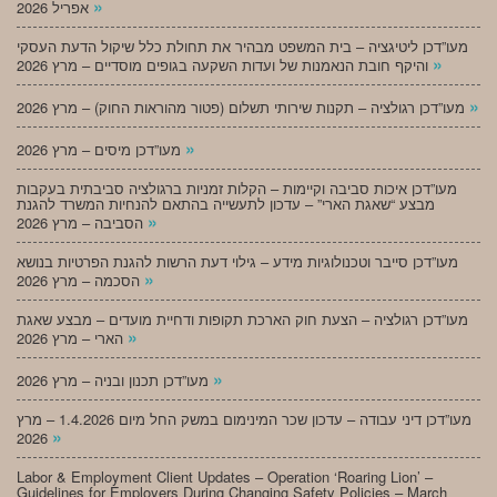
»
אפריל 2026
מעו”דכן ליטיגציה – בית המשפט מבהיר את תחולת כלל שיקול הדעת העסקי
»
והיקף חובת הנאמנות של ועדות השקעה בגופים מוסדיים – מרץ 2026
»
מעו”דכן רגולציה – תקנות שירותי תשלום (פטור מהוראות החוק) – מרץ 2026
»
מעו”דכן מיסים – מרץ 2026
מעו”דכן איכות סביבה וקיימות – הקלות זמניות ברגולציה סביבתית בעקבות
מבצע “שאגת הארי” – עדכון לתעשייה בהתאם להנחיות המשרד להגנת
»
הסביבה – מרץ 2026
מעו”דכן סייבר וטכנולוגיות מידע – גילוי דעת הרשות להגנת הפרטיות בנושא
»
הסכמה – מרץ 2026
מעו”דכן רגולציה – הצעת חוק הארכת תקופות ודחיית מועדים – מבצע שאגת
»
הארי – מרץ 2026
»
מעו”דכן תכנון ובניה – מרץ 2026
מעו”דכן דיני עבודה – עדכון שכר המינימום במשק החל מיום 1.4.2026 – מרץ
»
2026
Labor & Employment Client Updates – Operation ‘Roaring Lion’ –
Guidelines for Employers During Changing Safety Policies – March