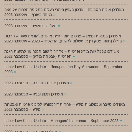
מעו”דכן איכות הסביבה – עדכון בעניין היתרי רעלים בתקופת הכרזה על מצב
»
מיוחד בעורף – אוקטובר 2023
»
מעו”דכן רגולציה – אוקטובר 2023
מעו”דכן בנקאות ומימון – פרסום חוק דחיית מועדים (הוראת שעה – חרבות
»
ברזל) (חוזה, פסק דין או תשלום לרשות), התשפ”ד – 2023 – אוקטובר 2023
מעו”דכן טכנולוגיות מידע ופרטיות – מדריך ליישום תקנה 15 לתקנות הגנת
»
הפרטיות (אבטחת מידע) – ספטמבר 2023
Labor Law Client Update – Recuperation Pay Allowance – September
»
2023
»
מעו”דכן איכות הסביבה – ספטמבר 2023
»
מעו”דכן תכנון ובניה – ספטמבר 2023
מעו”דכן סייבר וטכנולוגיות מידע – אחריות דירקטוריון לסיכוני פרטיות ואבטחת
»
מידע – ספטמבר 2023
»
Labor Law Client Update – Managers’ Insurance – September 2023
»
מעו”דכן שוק הון – ספטמבר 2023