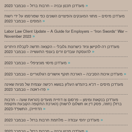
»
מעו”דכן תכנון ובניה – חרבות ברזל – נובמבר 2023
מעו”דכן מיסים – מתווי המענקים והפיצויים השונים כפי שפורסמו על ידי רשות
»
המסים – נובמבר 2023
Labor Law Client Update – A Guide for Employers – “Iron Swords” War –
»
November 2023
מעו”דכן רה-לוקיישן וניוד כישרונות גלובלי – הקצאה חדשה לקבלת היתרים
»
להעסקת עובדים זרים בענפי התעשייה – נובמבר 2023
»
מעו”דכן מיסוי מוניציפלי – נובמבר 2023
»
מעו”דכן איכות הסביבה – הארכת תוקף אישורים רגולטוריים – נובמבר 2023
מעו”דכן מיסים – דנ”א ביהמ”ש העליון בנושא רכישה עצמית של מניות שאינה
»
פרו-ראטה – נובמבר 2023
מעו”דכן בנקאות ומימון – פרסום צו דחיית מועדים (הוראת שעה – חרבות
ברזל) (חוזה, פסק דין או תשלום לרשות) (הארכת התקופה הקובעת ותקופת
»
הדחייה), התשפ”ד-2023
»
מעו”דכן יחסי עבודה – מלחמת חרבות ברזל – נובמבר 2023
»
מעו”דכן תכנון ובניה – חרבות ברזל – נובמבר 2023