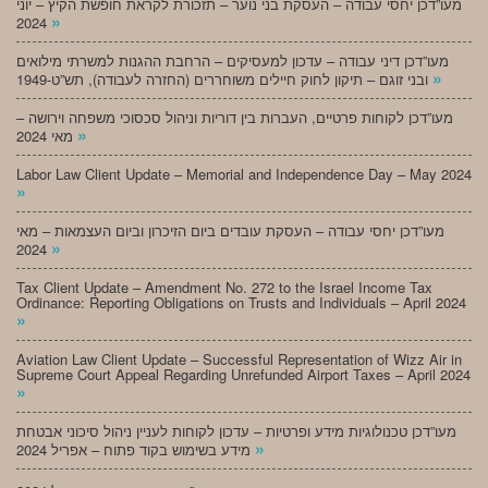
מעו”דכן יחסי עבודה – העסקת בני נוער – תזכורת לקראת חופשת הקיץ – יוני
»
2024
מעו”דכן דיני עבודה – עדכון למעסיקים – הרחבת ההגנות למשרתי מילואים
»
ובני זוגם – תיקון לחוק חיילים משוחררים (החזרה לעבודה), תש”ט-1949
מעו”דכן לקוחות פרטיים, העברות בין דוריות וניהול סכסוכי משפחה וירושה –
»
מאי 2024
Labor Law Client Update – Memorial and Independence Day – May 2024
»
מעו”דכן יחסי עבודה – העסקת עובדים ביום הזיכרון וביום העצמאות – מאי
»
2024
Tax Client Update – Amendment No. 272 to the Israel Income Tax
Ordinance: Reporting Obligations on Trusts and Individuals – April 2024
»
Aviation Law Client Update – Successful Representation of Wizz Air in
Supreme Court Appeal Regarding Unrefunded Airport Taxes – April 2024
»
מעו”דכן טכנולוגיות מידע ופרטיות – עדכון לקוחות לעניין ניהול סיכוני אבטחת
»
מידע בשימוש בקוד פתוח – אפריל 2024