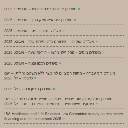
»
מעו”דכן איכות סביבה וקיימות – ספטמבר 2025
»
מעו”דכן ליטיגציה ושוק ההון – ספטמבר 2025
»
מעו”דכן תכנון ובניה – ספטמבר 2025
»
מעו”דכן שוק הון – חידושים בדיני ניירות ערך – אוגוסט 2025
»
מעו”דכן מיסים – נוהל גילוי מרצון – הוראת שעה – אוגוסט 2025
»
מעו”דכן תכנון ובניה – אוגוסט 2025
מעו”דכן דיני עבודה – מתווה הפיצויים לחופשה ללא תשלום (חל”ת) – “עם
»
כלביא” – יולי 2025
»
מעו”דכן תכנון ובניה – יולי 2025
מעו”דכן מחלקת לקוחות פרטיים, ניהול הון משפחתי והעברות בין-דוריות
»
בעסקים משפחתיים – חידושים בצוואות הדדיות – יולי 2025
IBA Healthcare and Life Sciences Law Committee survey on healthcare
»
financing and reimbursement 2025