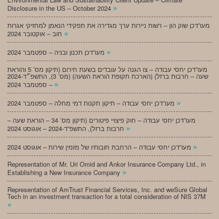
»
Disclosure in the US – October 2024
מעו”דכן שוק הון – רשות ניירות ערך מגדירה את תפקידי הנאמן למחזיקי אגרות
»
חוב – אוקטובר 2024
»
מעו”דכן תכנון ובניה – ספטמבר 2024
מעו”דכן יחסי עבודה – צו הגנה על עובדים בשעת חירום (תיקון מס’ 5 והוראת
שעה – חרבות ברזל) (הארכת תקופת הוראת השעה) (מס’ 3), התשפ״ד-2024
»
– ספטמבר 2024
»
מעו”דכן יחסי עבודה – תיקון תקנות דמי מחלה – ספטמבר 2024
מעו”דכן יחסי עבודה – חוק פיצויי פיטורים (תיקון מס’ 34 – הוראת שעה –
»
חרבות ברזל), התשפ”ד-2024 – אוגוסט 2024
»
מעו”דכן יחסי עבודה – הרחבת חובותיו של מזמין שירות – אוגוסט 2024
Representation of Mr. Uri Omid and Ankor Insurance Company Ltd., in
»
Establishing a New Insurance Company
Representation of AmTrust Financial Services, Inc. and weSure Global
Tech in an investment transaction for a total consideration of NIS 37M
»