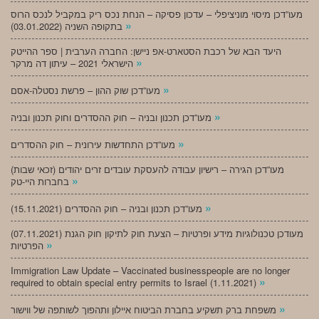
מעו”דכן מיסוי מוניציפלי – עדכון פסיקה – הנחת נכס ריק במקביל לנכס הרוס
»
בתקופה השניה (03.01.2022)
היעד הבא של רכבת הסטארט-אפ ניישן: החברה הערבית | ספר ההייטק
»
הישראלי 2021 – עיתון דה מרקר
»
מעו”דכן שוק ההון – פרשת נסטלה-אסם
»
מעו”דכן תכנון ובניה – חוק ההסדרים וחוק תכנון ובניה
»
מעו”דכן התחדשות עירונית – חוק ההסדרים
מעו”דכן הגירה – רישיון עבודה להעסקת עובדים זרים יהודים (זכאי שבות)
»
בחברות היי-טק
»
מעו”דכן תכנון ובניה – חוק ההסדרים (15.11.2021)
(07.11.2021) מעודכן טכנולוגיות מידע ופרטיות – הצעת חוק לתיקון חוק הגנת
»
הפרטיות
Immigration Law Update – Vaccinated businesspeople are no longer
»
required to obtain special entry permits to Israel (1.11.2021)
»
משפחת ברק תשקיע בחברת הביטוח איילון ותהפוך לשותפה של ווישור