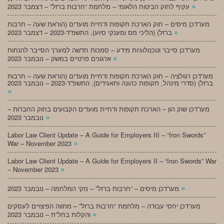
»
עקיף לחוק הביטוח הלאומי – מלחמת “חרבות ברזל” – דצמבר 2023
מעו”דכן מיסים – חוק הארכת תקופות ודחיית מועדים (הוראת שעה – חרבות
»
ברזל) (הליכי מס ומענקי סיוע), התשפ”ד-2023 – דצמבר 2023
מעו”דכן סייבר וטכנולוגיות מידע – סמכות חדשה למערך הסייבר להנחות
»
ארגונים פרטיים במשק – נובמבר 2023
מעו”דכן רגולציה – חוק הארכת תקופות ודחיית מועדים (הוראת שעה – חרבות
ברזל) (סדרי מינהל, תקופות כהונה ותאגידים), התשפ”ד-2023 – נובמבר 2023
»
מעו”דכן שוק הון – הארכת תקופות ודחיית מועדים הקבועים בחוק החברות –
»
נובמבר 2023
Labor Law Client Update – A Guide for Employers III – “Iron Swords”
»
War – November 2023
Labor Law Client Update – A Guide for Employers II – “Iron Swords” War
»
– November 2023
»
מעו”דכן מיסים – “חרבות ברזל” – נזקי המלחמה – נובמבר 2023
מעו”דכן יחסי עבודה – מלחמת “חרבות ברזל” – מתווה הפיצויים לעסקים
»
והקלות בחל”ת – נובמבר 2023