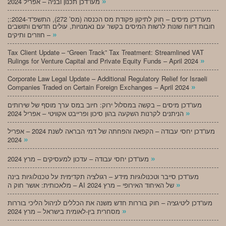
»
מעו”דכן תכנון ובניה – אפריל 2024
;מעו”דכן מיסים – חוק לתיקון פקודת מס הכנסה (מס’ 272), התשפ”ד-2024:
חובות דיווח שונות לרשות המיסים בקשר עם נאמנויות, עולים חדשים ותושבים
»
חוזרים ותיקים –
Tax Client Update – “Green Track” Tax Treatment: Streamlined VAT
»
Rulings for Venture Capital and Private Equity Funds – April 2024
Corporate Law Legal Update – Additional Regulatory Relief for Israeli
»
Companies Traded on Certain Foreign Exchanges – April 2024
מעו”דכן מיסים – בקשה במסלול ירוק: חיוב במס ערך מוסף של שירותים
»
הניתנים לקרנות השקעה בהון סיכון ופרייבט אקוויטי – אפריל 2024
מעו”דכן יחסי עבודה – הקפאה והפחתה של דמי הבראה לשנת 2024 – אפריל
»
2024
»
מעו”דכן יחסי עבודה – עדכון למעסיקים – מרץ 2024
מעו”דכן סייבר וטכנולוגיות מידע – רגולציה תקדימית על טכנולוגיות בינה
»
מלאכותית: אושר חוק ה – AI של האיחוד האירופי – מרץ 2024
מעו”דכן ליטיגציה – חוק בוררות חדש משנה את הכללים לניהול הליכי בוררות
»
מסחרית בין-לאומית בישראל – מרץ 2024