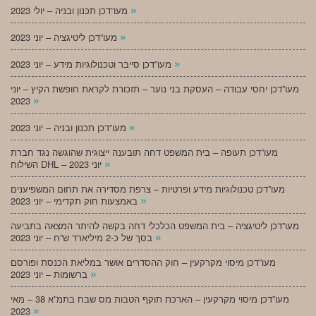
»
מעו”דכן תכנון ובניה – יולי 2023
»
מעו”דכן ליטיגציה – יוני 2023
»
מעו”דכן סייבר וטכנולוגיות מידע – יוני 2023
מעו”דכן יחסי עבודה – העסקת בני נוער – תזכורת לקראת חופשת הקיץ – יוני
»
2023
»
מעו”דכן תכנון ובניה – יוני 2023
מעו”דכן תעופה – בית המשפט דחה תובענה ייצוגית שהוגשה נגד חברת
»
השילוח DHL – יוני 2023
מעו”דכן טכנולוגיות מידע ופרטיות – צרפת מסדירה את תחום המשפיענים
»
באמצעות חוק תקדימי – יוני 2023
מעו”דכן ליטיגציה – בית המשפט הכלכלי דחה בקשה להיתר המצאה בתביעה
»
בסך של כ-2 מיליארד ש”ח – יוני 2023
מעו”דכן מיסוי מקרקעין – חוק ההסדרים אושר במליאת הכנסת ופורסם
»
ברשומות – יוני 2023
מעו”דכן מיסוי מקרקעין – הארכת תוקף הטבות מס שבח בתמ”א 38 – מאי
»
2023