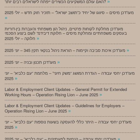
»
האם עולם המשקיעים הכשירים ייפתח לישראלים רבים יותר?
מעו”דכן מיסים – סיווגו של יחיד כ”תושב ישראל” – תזכיר חוק חדש – יולי 2025
»
מעו”דכן מחלקת לקוחות פרטיים, ניהול הון משפחתי והעברות בין-דוריות
בעסקים משפחתיים ומחלקת מיסים – חלוקת דיבידנד לשם ביצוע הסכמי
»
חלוקה – יולי 2025
»
מעו”דכן איכות סביבה וקיימות – הוראת ניהול בנקאי תקין 345 – יוני 2025
»
מעו”דכן תכנון ובניה – יוני 2025
מעו”דכן יחסי עבודה – הגדרת המושג “משק חיוני” – מלחמת “עם כלביא” – יוני
»
2025
Labor & Employment Client Updates – General Permit for Extended
»
Working Hours – Operation Rising Lion – June 2025
Labor & Employment Client Updates – Guidelines for Employers –
»
Operation Rising Lion – June 2025
מעו”דכן יחסי עבודה – היתר כללי להעסקה בשעות נוספות “עם כלביא” – יוני
»
2025
»
מעו”דכן יחסי עבודה – הנחיות למעסיקים – “עם כלביא” – יוני 2025