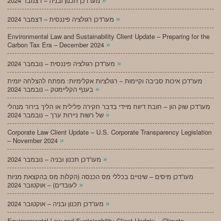
מעו”דכן תכנון ובניה – דצמבר 2024
»
מעו”דכן רגולציה פיננסית – דצמבר 2024
Environmental Law and Sustainability Client Update – Preparing for the
»
Carbon Tax Era – December 2024
»
מעו”דכן רגולציה פיננסית – נובמבר 2024
מעו”דכן איכות סביבה וקיימות – רגולציות אקלימיות: מפתח להצלחה יזמית
»
בענף הקליימטק – נובמבר 2024
מעו”דכן שוק הון – חובת דיווח מיידי בדבר חקירה פלילית או הליך בירור מנהלי
»
של רשות ניירות ערך – נובמבר 2024
Corporate Law Client Update – U.S. Corporate Transparency Legislation
»
– November 2024
»
מעו”דכן תכנון ובניה – נובמבר 2024
מעו”דכן מיסים – שינויים בכללי מס הכנסה (הקלות מס בהקצאת מניות
»
לעובדים) – אוקטובר 2024
»
מעו”דכן תכנון ובניה – אוקטובר 2024
Environmental Law and Sustainability Client Update – Climate