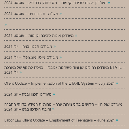
»
מעו”דכן איכות סביבה וקיימות – מס פחמן כבר כאן – אוגוסט 2024
»
מעו”דכן תכנון ובניה – אוגוסט 2024
»
»
מעו”דכן איכות סביבה וקיימות – אוגוסט 2024
»
מעו”דכן תכנון ובניה – יולי 2024
»
מעו”דכן מיסוי מוניציפלי – יולי 2024
מעו”דכן רה-לוקיישן וניוד כישרונות גלובלי – כניסה לתוקף של מערכת ETA-IL –
»
יולי 2024
»
Client Update – Implementation of the ETA-IL System – July 2024
»
מעו”דכן תכנון ובניה – יוני 2024
מעו”דכן שוק הון – חידושים בדיני ניירות ערך – מהותיות המידע בדווחי החברה
»
וחובת העדכון בגינו – יוני 2024
»
Labor Law Client Update – Employment of Teenagers – June 2024