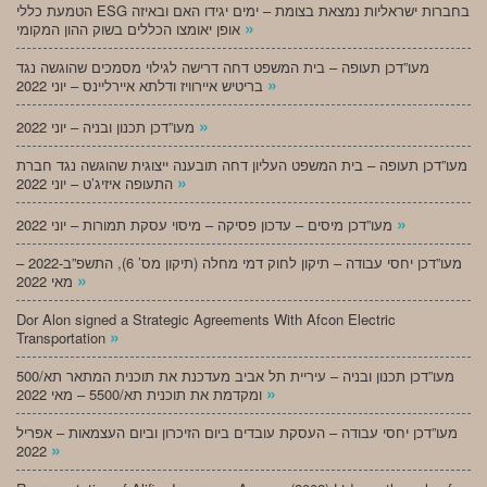
הטמעת כללי ESG בחברות ישראליות נמצאת בצומת – ימים יגידו האם ובאיזה
»
אופן יאומצו הכללים בשוק ההון המקומי
מעו”דכן תעופה – בית המשפט דחה דרישה לגילוי מסמכים שהוגשה נגד
»
בריטיש איירוויז ודלתא איירליינס – יוני 2022
»
מעו”דכן תכנון ובניה – יוני 2022
מעו”דכן תעופה – בית המשפט העליון דחה תובענה ייצוגית שהוגשה נגד חברת
»
התעופה איזיג’ט – יוני 2022
»
מעו”דכן מיסים – עדכון פסיקה – מיסוי עסקת תמורות – יוני 2022
מעו”דכן יחסי עבודה – תיקון לחוק דמי מחלה (תיקון מס’ 6), התשפ”ב-2022 –
»
מאי 2022
Dor Alon signed a Strategic Agreements With Afcon Electric
»
Transportation
מעו”דכן תכנון ובניה – עיריית תל אביב מעדכנת את תוכנית המתאר תא/500
»
ומקדמת את תוכנית תא/5500 – מאי 2022
מעו”דכן יחסי עבודה – העסקת עובדים ביום הזיכרון וביום העצמאות – אפריל
»
2022