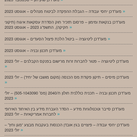
»
מעו”דכן יחסי עבודה – הגבלת ההפקדה לביטוח מנהלים – אוגוסט 2023
מעו”דכן בנקאות ומימון – פרסום תזכיר חוק הסדרת עסקאות איגוח (תיקוני
»
חקיקה), התשפ”ג 2023 – אוגוסט 2023
»
מעו”דכן ליטיגציה – ביטול הלכת פיצול הסעדים – אוגוסט 2023
»
מעו”דכן תכנון ובניה – אוגוסט 2023
מעו”דכן ליטיגציה – פטור לחברות זרות מרישום בפנקס הקבלנים – יולי 2023
»
מעו”דכן מיסים – תיקון פקודת מס הכנסה (מקום מושבו של יחיד) – יולי 2023
»
מעו”דכן תכנון ובניה – תכנית כוללנית חולון ח/2040 (מס’ 505-1043090) – יולי
»
2023
מעו”דכן סייבר וטכנולוגיות מידע – הסדר העברת מידע בין האיחוד האירופי
»
לחברות אמריקאיות – יולי 2023
מעו”דכן יחסי עבודה – פיצויים בגין אובדן הכנסות בעקבות מבצע “מגן וחץ” –
»
יולי 2023