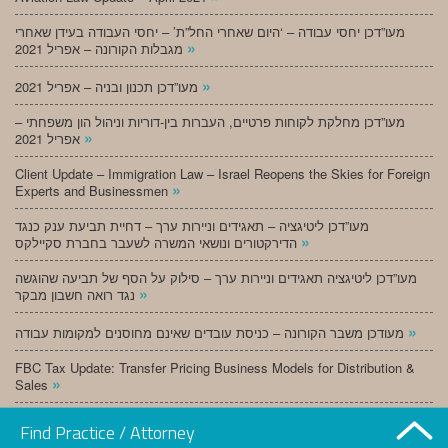
מעו”דכן יחסי עבודה – ‘היום שאחרי החל”ת’ – יחסי העבודה בעידן שאחרי
»
מגבלות הקורונה – אפריל 2021
»
מעו”דכן תכנון ובניה – אפריל 2021
מעו”דכן מחלקת לקוחות פרטיים, העברות בין-דוריות וניהול הון משפחתי –
»
אפריל 2021
Client Update – Immigration Law – Israel Reopens the Skies for Foreign
»
Experts and Businessmen
מעו”דכן ליטיגציה – תאגידים וניירות ערך – דחיית תביעת ענק כנגד
»
הדירקטורים ונושאי המשרה לשעבר בחברת סקיילקס
מעו”דכן ליטיגציה תאגידים וניירות ערך – סילוק על הסף של תביעה שהוגשה
»
נגד רואה חשבון מבקר
»
מעודכן משבר הקורונה – כניסת עובדים שאינם מחוסנים למקומות עבודה
FBC Tax Update: Transfer Pricing Business Models for Distribution &
»
Sales
»
מעו”דכן תכנון ובניה – מרץ 2021
Find Practice / Attorney