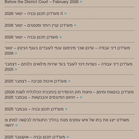
»
Before the District Court – February 2026
»
מעו”דכן תכנון ובניה – ינואר 2026 II
»
מעו”דכן קניין רוחני ופטנטים – ינואר 2026
»
מעודכן תכנון ובניה – ינואר 2026
מעו”דכן דיני עבודה – עדכון שכר מינימום ענפי לעובדים בענף הניקיון – ינואר
»
2026
מעו”דכן דיני עבודה – נקודות זיכוי לעובד בעד שירות מילואים כלוחם – דצמבר
»
2025
»
מעו”דכן איכות סביבה – דצמבר 2025
מעו”דכן בנקאות ומימון – טיוטת חוק ההסדרים (התכנית הכלכלית לשנת 2026)
»
– תחום הפיננסים והבנקאות – נובמבר 2025
»
מעו”דכן תכנון ובניה – נובמבר 2025
משרדנו ייצג את בתו של איש עסקים מנוח בהליך התנגדות לבקשה למתן צו
»
ירושה
»
מעו”דכן תכנון ובניה – אוקטובר 2025