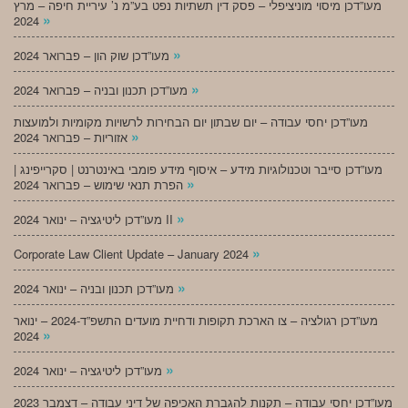
מעו”דכן מיסוי מוניציפלי – פסק דין תשתיות נפט בע”מ נ’ עיריית חיפה – מרץ
»
2024
»
מעו”דכן שוק הון – פברואר 2024
»
מעו”דכן תכנון ובניה – פברואר 2024
מעו”דכן יחסי עבודה – יום שבתון יום הבחירות לרשויות מקומיות ולמועצות
»
אזוריות – פברואר 2024
מעו”דכן סייבר וטכנולוגיות מידע – איסוף מידע פומבי באינטרנט | סקרייפינג |
»
הפרת תנאי שימוש – פברואר 2024
»
מעו”דכן ליטיגציה – ינואר 2024 II
»
Corporate Law Client Update – January 2024
»
מעו”דכן תכנון ובניה – ינואר 2024
מעו”דכן רגולציה – צו הארכת תקופות ודחיית מועדים התשפ”ד-2024 – ינואר
»
2024
»
מעו”דכן ליטיגציה – ינואר 2024
מעו”דכן יחסי עבודה – תקנות להגברת האכיפה של דיני עבודה – דצמבר 2023