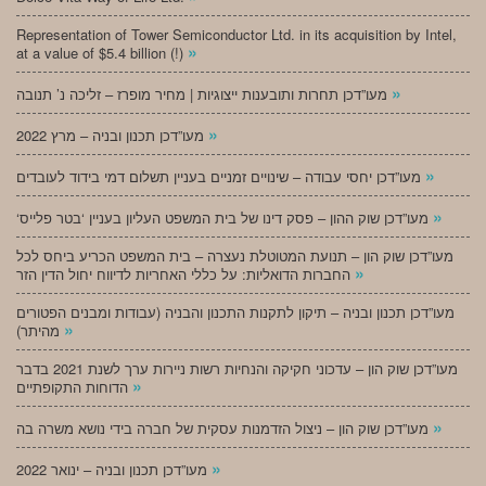
Representation of Tower Semiconductor Ltd. in its acquisition by Intel,
»
at a value of $5.4 billion (!)
»
מעו”דכן תחרות ותובענות ייצוגיות | מחיר מופרז – זליכה נ’ תנובה
»
מעו”דכן תכנון ובניה – מרץ 2022
»
מעו”דכן יחסי עבודה – שינויים זמניים בעניין תשלום דמי בידוד לעובדים
»
‘מעו”דכן שוק ההון – פסק דינו של בית המשפט העליון בעניין ‘בטר פלייס
מעו”דכן שוק הון – תנועת המטוטלת נעצרה – בית המשפט הכריע ביחס לכל
»
החברות הדואליות: על כללי האחריות לדיווח יחול הדין הזר
מעו”דכן תכנון ובניה – תיקון לתקנות התכנון והבניה (עבודות ומבנים הפטורים
»
מהיתר)
מעו”דכן שוק הון – עדכוני חקיקה והנחיות רשות ניירות ערך לשנת 2021 בדבר
»
הדוחות התקופתיים
»
מעו”דכן שוק הון – ניצול הזדמנות עסקית של חברה בידי נושא משרה בה
»
מעו”דכן תכנון ובניה – ינואר 2022