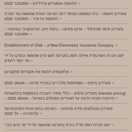
»
התעופה אוסטריאן איירליינס – ספטמבר 2022
מעו”דכן תעופה – בית המשפט המחוזי דחה תביעה ייצוגית שהוגשה נגד חברת
»
התעופה וויז אייר – ספטמבר 2022
מעו”דכן מיסוי מוניציפלי – עדכון פסיקה – ביטול חיוב רטרואקטיבי בארנונה –
»
ספטמבר 2022
»
Establishment of Ofek – a New Elementary Insurance Company
ייצוג חברת רשת מדיה ואיילה חסון בתביעת לשון הרע שהוגשה כנגדם על ידי
»
מר יוסף רחמים
»
אליאקסיס רוכשת את אקווריוס ספקטרום
»
מעו”דכן מיסים – השתתפות מלכ”רים במכרזי מדינה – אוגוסט 2022
מעו”דכן מיסים – כללי מחירי העברה בעסקאות בינלאומיות (transfer pricing)
»
– הרחבת חובות הדיווח על תאגידים הפועלים בישראל – אוגוסט 2022
מעו”דכן טכנולוגיות מידע ופרטיות – רפורמה בחוק זכויות הפרטיות של
»
קליפורניה – יולי 2022
»
ייצוג חברת רשת מדיה בע”מ בתביעה שהוגשה על-ידי מר בהא בכרי