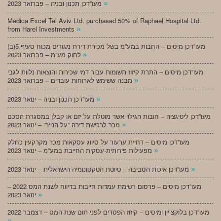
»
מעו”דכן תכנון ובניה – פברואר 2023
Medica Excel Tel Aviv Ltd. purchased 50% of Raphael Hospital Ltd.
»
from Harel Investments
מעו”דכן מיסים – החבות במע”מ בשל מכירת דירת מגורים מכוח סעיף 5(ב)
»
לחוק מע”מ – פברואר 2023
מעו”דכן מיסים – התרת קיזוז תשומות עבור דמי שכירות והוצאות נלוות לגבי
»
מבנה ששימש לארוחות עובדים – פברואר 2023
»
מעו”דכן תכנון ובניה – ינואר 2023
מעו”דכן ליטיגציה – חובות הגילוי אשר מוטלת על יזם או קבלן במסגרת הסכם
»
מכר לרכישת דירה “על הנייר” – ינואר 2023
מעו”דכן מיסים – דחיית ערעור על סיווג עסקאות מכר מקרקעין כחלק
»
מפעילות פירותית-עסקית החייבת במע”מ – ינואר 2023
»
מעו”דכן איכות הסביבה – טיוטת הטקסונומיה הישראלית – ינואר 2023
מעו”דכן מיסים – פרסום רשימת עמדות חייבות בדיווח לשנת המס 2022 –
»
ינואר 2023
מעו”דכן בלוקצ’יין ומיסים – קיזוז הפסדים לפני תום שנת המס – דצמבר 2022
»