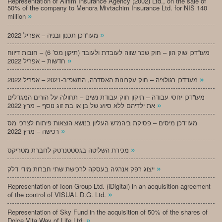
Representation of Alifim Insurance Agency (2002) Ltd., on the sale of
50% of the company to Menora Mivtachim Insurance Ltd. for NIS 140
»
million
»
מעו”דכן תכנון ובניה – אפריל 2022
מעו”דכן שוק הון – חוק שכר שווה לעובדת ולעובד (תיקון מס’ 6) – חובות דיווח
»
חדשות – אפריל 2022
»
מעו”דכן רגולציה – חוק עקרונות האסדרה, התשפ”ב-2021 – אפריל 2022
מעו”דכן יחסי עבודה – תיקון חוק עבודת נשים – תחולה על הורים המגדלים
»
את ילדיהם ללא סיוע של בן או בת זוג נוסף – מרץ 2022
מעו”דכן מיסים – פסיקת ביהמ”ש העליון בנושא הוצאות פיתוח לצרכי מס
»
רכישה – מרץ 2022
»
מכירת השליטה בגסטטנרטק לחברת מטריקס
»
ייצוג רפק אנרגיה בעסקה לרכישת שתי חברות מידי דלק
Representation of Icon Group Ltd. (iDigital) in an acquisition agreement
»
of the control of VISUAL D.G. Ltd.
Representation of Sky Fund in the acquisition of 50% of the shares of
»
Dolce Vita Way of Life Ltd.