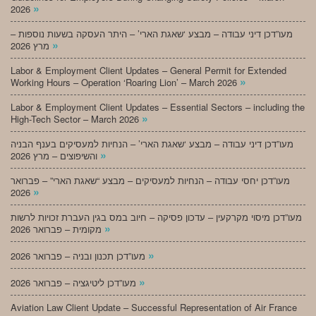
»
2026
מעו”דכן דיני עבודה – מבצע ‘שאגת הארי’ – היתר העסקה בשעות נוספות –
»
מרץ 2026
Labor & Employment Client Updates – General Permit for Extended
»
Working Hours – Operation ‘Roaring Lion’ – March 2026
Labor & Employment Client Updates – Essential Sectors – including the
»
High-Tech Sector – March 2026
מעו”דכן דיני עבודה – מבצע ‘שאגת הארי’ – הנחיות למעסיקים בענף הבניה
»
והשיפוצים – מרץ 2026
מעו”דכן יחסי עבודה – הנחיות למעסיקים – מבצע “שאגת הארי” – פברואר
»
2026
מעו”דכן מיסוי מקרקעין – עדכון פסיקה – חיוב במס בגין העברת זכויות לרשות
»
מקומית – פברואר 2026
»
מעו”דכן תכנון ובניה – פברואר 2026
»
מעו”דכן ליטיגציה – פברואר 2026
Aviation Law Client Update – Successful Representation of Air France