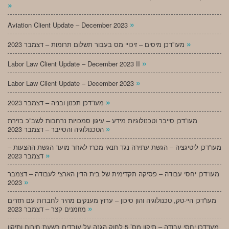
»
»
Aviation Client Update – December 2023
»
מעו”דכן מיסים – זיכויי מס בעבור תשלום תרומות – דצמבר 2023
»
Labor Law Client Update – December 2023 II
»
Labor Law Client Update – December 2023
»
מעו”דכן תכנון ובניה – דצמבר 2023
מעו”דכן סייבר וטכנולוגיות מידע – עיגון סמכויות נרחבות לשב”כ בזירת
»
הטכנולוגיה והסייבר – דצמבר 2023
מעו”דכן ליטיגציה – הגשת עתירה נגד תנאי מכרז לאחר מועד הגשת ההצעות –
»
דצמבר 2023
מעו”דכן יחסי עבודה – פסיקה תקדימית של בית הדין הארצי לעבודה – דצמבר
»
2023
מעו”דכן היי-טק, טכנולוגיה והון סיכון – ערוץ מענקים מהיר לחברות עם תזרים
»
מזומנים קצר – דצמבר 2023
מעו”דכן יחסי עבודה – תיקון מס’ 5 לחוק הגנה על עובדים בשעת חירום ותיקון