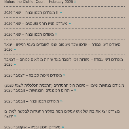
»
Before the District Court – February 2026
»
מעו”דכן תכנון ובניה – ינואר 2026 II
»
מעו”דכן קניין רוחני ופטנטים – ינואר 2026
»
מעודכן תכנון ובניה – ינואר 2026
מעו”דכן דיני עבודה – עדכון שכר מינימום ענפי לעובדים בענף הניקיון – ינואר
»
2026
מעו”דכן דיני עבודה – נקודות זיכוי לעובד בעד שירות מילואים כלוחם – דצמבר
»
2025
»
מעו”דכן איכות סביבה – דצמבר 2025
מעו”דכן בנקאות ומימון – טיוטת חוק ההסדרים (התכנית הכלכלית לשנת 2026)
»
– תחום הפיננסים והבנקאות – נובמבר 2025
»
מעו”דכן תכנון ובניה – נובמבר 2025
משרדנו ייצג את בתו של איש עסקים מנוח בהליך התנגדות לבקשה למתן צו
»
ירושה
»
מעו”דכן תכנון ובניה – אוקטובר 2025