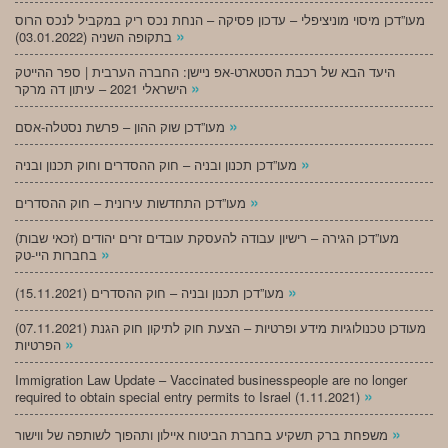
מעו”דכן מיסוי מוניציפלי – עדכון פסיקה – הנחת נכס ריק במקביל לנכס הרוס
»
בתקופה השניה (03.01.2022)
היעד הבא של רכבת הסטארט-אפ ניישן: החברה הערבית | ספר ההייטק
»
הישראלי 2021 – עיתון דה מרקר
»
מעו”דכן שוק ההון – פרשת נסטלה-אסם
»
מעו”דכן תכנון ובניה – חוק ההסדרים וחוק תכנון ובניה
»
מעו”דכן התחדשות עירונית – חוק ההסדרים
מעו”דכן הגירה – רישיון עבודה להעסקת עובדים זרים יהודים (זכאי שבות)
»
בחברות היי-טק
»
מעו”דכן תכנון ובניה – חוק ההסדרים (15.11.2021)
(07.11.2021) מעודכן טכנולוגיות מידע ופרטיות – הצעת חוק לתיקון חוק הגנת
»
הפרטיות
Immigration Law Update – Vaccinated businesspeople are no longer
»
required to obtain special entry permits to Israel (1.11.2021)
»
משפחת ברק תשקיע בחברת הביטוח איילון ותהפוך לשותפה של ווישור