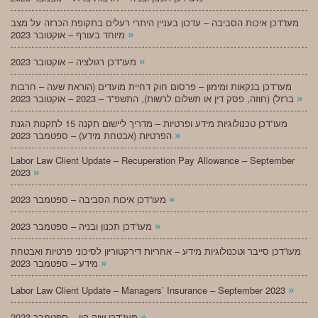
מעו”דכן איכות הסביבה – עדכון בעניין היתרי רעלים בתקופת הכרזה על מצב
»
מיוחד בעורף – אוקטובר 2023
»
מעו”דכן רגולציה – אוקטובר 2023
מעו”דכן בנקאות ומימון – פרסום חוק דחיית מועדים (הוראת שעה – חרבות
»
ברזל) (חוזה, פסק דין או תשלום לרשות), התשפ”ד – 2023 – אוקטובר 2023
מעו”דכן טכנולוגיות מידע ופרטיות – מדריך ליישום תקנה 15 לתקנות הגנת
»
הפרטיות (אבטחת מידע) – ספטמבר 2023
Labor Law Client Update – Recuperation Pay Allowance – September
»
2023
»
מעו”דכן איכות הסביבה – ספטמבר 2023
»
מעו”דכן תכנון ובניה – ספטמבר 2023
מעו”דכן סייבר וטכנולוגיות מידע – אחריות דירקטוריון לסיכוני פרטיות ואבטחת
»
מידע – ספטמבר 2023
»
Labor Law Client Update – Managers’ Insurance – September 2023
»
מעו”דכן שוק הון – ספטמבר 2023