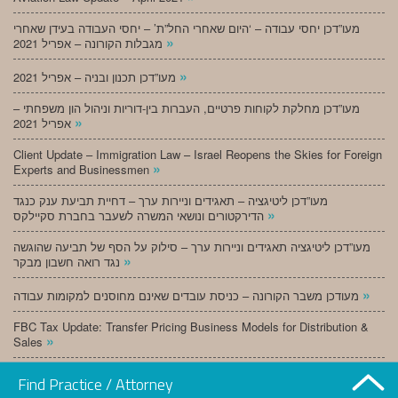
מעו”דכן יחסי עבודה – ‘היום שאחרי החל”ת’ – יחסי העבודה בעידן שאחרי
»
מגבלות הקורונה – אפריל 2021
»
מעו”דכן תכנון ובניה – אפריל 2021
מעו”דכן מחלקת לקוחות פרטיים, העברות בין-דוריות וניהול הון משפחתי –
»
אפריל 2021
Client Update – Immigration Law – Israel Reopens the Skies for Foreign
»
Experts and Businessmen
מעו”דכן ליטיגציה – תאגידים וניירות ערך – דחיית תביעת ענק כנגד
»
הדירקטורים ונושאי המשרה לשעבר בחברת סקיילקס
מעו”דכן ליטיגציה תאגידים וניירות ערך – סילוק על הסף של תביעה שהוגשה
»
נגד רואה חשבון מבקר
»
מעודכן משבר הקורונה – כניסת עובדים שאינם מחוסנים למקומות עבודה
FBC Tax Update: Transfer Pricing Business Models for Distribution &
»
Sales
»
מעו”דכן תכנון ובניה – מרץ 2021
Find Practice / Attorney