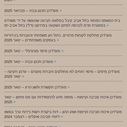
»
מעו”דכן תכנון ובניה – פברואר 2025
בית המשפט המחוזי בתל אביב קיבל במלואה תביעה שהוגשה על ידי משרדנו
»
במסגרת מו”מ לכניסה למיזם השקעה בפרויקט נדל”ן בתל אביב-יפו
מעו”דכן מחלקת לקוחות פרטיים, ניהול הון משפחתי והעברות בין-דוריות
»
בעסקים משפחתיים – ינואר 2025
»
מעו”דכן מיסוי מוניציפלי – ינואר 2025
»
מעודכן תכנון ובניה – ינואר 2025
מעו”דכן מיסים – מיסוי רווחים לא מחולקים וחברות מעטים – עדכון חקיקה –
»
ינואר 2025
»
מעו”דכן תקשורת ולשון הרע – ינואר 2025
מעו”דכן איכות סביבה וקיימות – מתווה סיוע להתמודדות עם מס פחמן – ינואר
»
2025
מעו”דכן איכות סביבה וקיימות ושוק ההון – דוח ביקורת רשות ניירות ערך בנושא
»
דיווחי סביבה ואקלים – דצמבר 2024
»