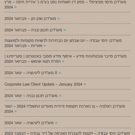
מעו”דכן מיסוי מוניציפלי – פסק דין תשתיות נפט בע”מ נ’ עיריית חיפה – מרץ
»
2024
»
מעו”דכן שוק הון – פברואר 2024
»
מעו”דכן תכנון ובניה – פברואר 2024
מעו”דכן יחסי עבודה – יום שבתון יום הבחירות לרשויות מקומיות ולמועצות
»
אזוריות – פברואר 2024
מעו”דכן סייבר וטכנולוגיות מידע – איסוף מידע פומבי באינטרנט | סקרייפינג |
»
הפרת תנאי שימוש – פברואר 2024
»
מעו”דכן ליטיגציה – ינואר 2024 II
»
Corporate Law Client Update – January 2024
»
מעו”דכן תכנון ובניה – ינואר 2024
מעו”דכן רגולציה – צו הארכת תקופות ודחיית מועדים התשפ”ד-2024 – ינואר
»
2024
»
מעו”דכן ליטיגציה – ינואר 2024
מעו”דכן יחסי עבודה – תקנות להגברת האכיפה של דיני עבודה – דצמבר 2023