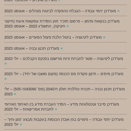
»
מעו”דכן יחסי עבודה – הגבלת ההפקדה לביטוח מנהלים – אוגוסט 2023
מעו”דכן בנקאות ומימון – פרסום תזכיר חוק הסדרת עסקאות איגוח (תיקוני
»
חקיקה), התשפ”ג 2023 – אוגוסט 2023
»
מעו”דכן ליטיגציה – ביטול הלכת פיצול הסעדים – אוגוסט 2023
»
מעו”דכן תכנון ובניה – אוגוסט 2023
מעו”דכן ליטיגציה – פטור לחברות זרות מרישום בפנקס הקבלנים – יולי 2023
»
מעו”דכן מיסים – תיקון פקודת מס הכנסה (מקום מושבו של יחיד) – יולי 2023
»
מעו”דכן תכנון ובניה – תכנית כוללנית חולון ח/2040 (מס’ 505-1043090) – יולי
»
2023
מעו”דכן סייבר וטכנולוגיות מידע – הסדר העברת מידע בין האיחוד האירופי
»
לחברות אמריקאיות – יולי 2023
מעו”דכן יחסי עבודה – פיצויים בגין אובדן הכנסות בעקבות מבצע “מגן וחץ” –
»
יולי 2023