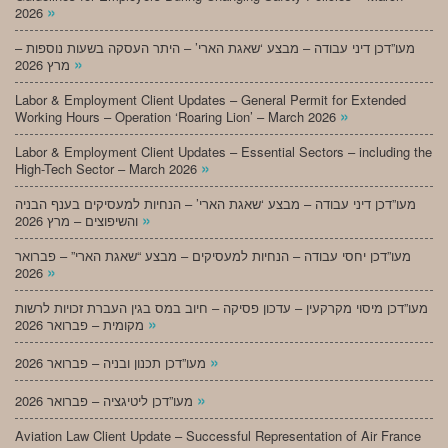
»
2026
מעו”דכן דיני עבודה – מבצע ‘שאגת הארי’ – היתר העסקה בשעות נוספות –
»
מרץ 2026
Labor & Employment Client Updates – General Permit for Extended
»
Working Hours – Operation ‘Roaring Lion’ – March 2026
Labor & Employment Client Updates – Essential Sectors – including the
»
High-Tech Sector – March 2026
מעו”דכן דיני עבודה – מבצע ‘שאגת הארי’ – הנחיות למעסיקים בענף הבניה
»
והשיפוצים – מרץ 2026
מעו”דכן יחסי עבודה – הנחיות למעסיקים – מבצע “שאגת הארי” – פברואר
»
2026
מעו”דכן מיסוי מקרקעין – עדכון פסיקה – חיוב במס בגין העברת זכויות לרשות
»
מקומית – פברואר 2026
»
מעו”דכן תכנון ובניה – פברואר 2026
»
מעו”דכן ליטיגציה – פברואר 2026
Aviation Law Client Update – Successful Representation of Air France