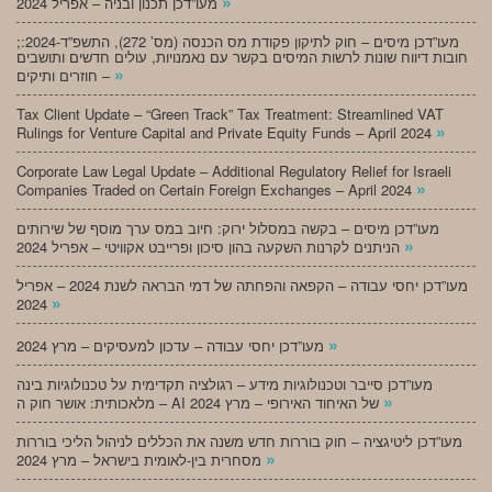
»
מעו”דכן תכנון ובניה – אפריל 2024
;מעו”דכן מיסים – חוק לתיקון פקודת מס הכנסה (מס’ 272), התשפ”ד-2024:
חובות דיווח שונות לרשות המיסים בקשר עם נאמנויות, עולים חדשים ותושבים
»
חוזרים ותיקים –
Tax Client Update – “Green Track” Tax Treatment: Streamlined VAT
»
Rulings for Venture Capital and Private Equity Funds – April 2024
Corporate Law Legal Update – Additional Regulatory Relief for Israeli
»
Companies Traded on Certain Foreign Exchanges – April 2024
מעו”דכן מיסים – בקשה במסלול ירוק: חיוב במס ערך מוסף של שירותים
»
הניתנים לקרנות השקעה בהון סיכון ופרייבט אקוויטי – אפריל 2024
מעו”דכן יחסי עבודה – הקפאה והפחתה של דמי הבראה לשנת 2024 – אפריל
»
2024
»
מעו”דכן יחסי עבודה – עדכון למעסיקים – מרץ 2024
מעו”דכן סייבר וטכנולוגיות מידע – רגולציה תקדימית על טכנולוגיות בינה
»
מלאכותית: אושר חוק ה – AI של האיחוד האירופי – מרץ 2024
מעו”דכן ליטיגציה – חוק בוררות חדש משנה את הכללים לניהול הליכי בוררות
»
מסחרית בין-לאומית בישראל – מרץ 2024