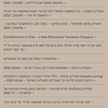
»
התעופה אוסטריאן איירליינס – ספטמבר 2022
מעו”דכן תעופה – בית המשפט המחוזי דחה תביעה ייצוגית שהוגשה נגד חברת
»
התעופה וויז אייר – ספטמבר 2022
מעו”דכן מיסוי מוניציפלי – עדכון פסיקה – ביטול חיוב רטרואקטיבי בארנונה –
»
ספטמבר 2022
»
Establishment of Ofek – a New Elementary Insurance Company
ייצוג חברת רשת מדיה ואיילה חסון בתביעת לשון הרע שהוגשה כנגדם על ידי
»
מר יוסף רחמים
»
אליאקסיס רוכשת את אקווריוס ספקטרום
»
מעו”דכן מיסים – השתתפות מלכ”רים במכרזי מדינה – אוגוסט 2022
מעו”דכן מיסים – כללי מחירי העברה בעסקאות בינלאומיות (transfer pricing)
»
– הרחבת חובות הדיווח על תאגידים הפועלים בישראל – אוגוסט 2022
מעו”דכן טכנולוגיות מידע ופרטיות – רפורמה בחוק זכויות הפרטיות של
»
קליפורניה – יולי 2022
»
ייצוג חברת רשת מדיה בע”מ בתביעה שהוגשה על-ידי מר בהא בכרי