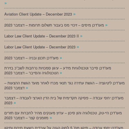
»
»
Aviation Client Update – December 2023
»
מעו”דכן מיסים – זיכויי מס בעבור תשלום תרומות – דצמבר 2023
»
Labor Law Client Update – December 2023 II
»
Labor Law Client Update – December 2023
»
מעו”דכן תכנון ובניה – דצמבר 2023
מעו”דכן סייבר וטכנולוגיות מידע – עיגון סמכויות נרחבות לשב”כ בזירת
»
הטכנולוגיה והסייבר – דצמבר 2023
מעו”דכן ליטיגציה – הגשת עתירה נגד תנאי מכרז לאחר מועד הגשת ההצעות –
»
דצמבר 2023
מעו”דכן יחסי עבודה – פסיקה תקדימית של בית הדין הארצי לעבודה – דצמבר
»
2023
מעו”דכן היי-טק, טכנולוגיה והון סיכון – ערוץ מענקים מהיר לחברות עם תזרים
»
מזומנים קצר – דצמבר 2023
מעו”דכן יחסי עבודה – תיקון מס’ 5 לחוק הגנה על עובדים בשעת חירום ותיקון