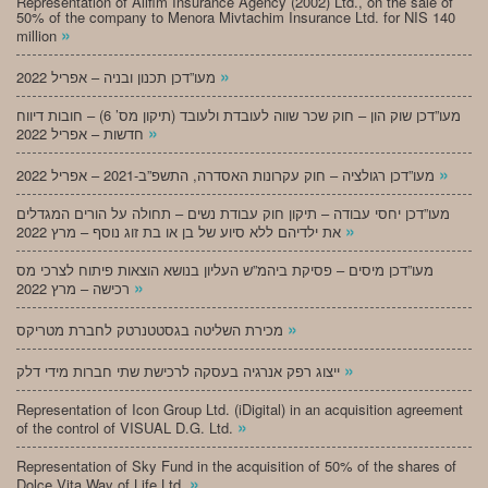
Representation of Alifim Insurance Agency (2002) Ltd., on the sale of
50% of the company to Menora Mivtachim Insurance Ltd. for NIS 140
»
million
»
מעו”דכן תכנון ובניה – אפריל 2022
מעו”דכן שוק הון – חוק שכר שווה לעובדת ולעובד (תיקון מס’ 6) – חובות דיווח
»
חדשות – אפריל 2022
»
מעו”דכן רגולציה – חוק עקרונות האסדרה, התשפ”ב-2021 – אפריל 2022
מעו”דכן יחסי עבודה – תיקון חוק עבודת נשים – תחולה על הורים המגדלים
»
את ילדיהם ללא סיוע של בן או בת זוג נוסף – מרץ 2022
מעו”דכן מיסים – פסיקת ביהמ”ש העליון בנושא הוצאות פיתוח לצרכי מס
»
רכישה – מרץ 2022
»
מכירת השליטה בגסטטנרטק לחברת מטריקס
»
ייצוג רפק אנרגיה בעסקה לרכישת שתי חברות מידי דלק
Representation of Icon Group Ltd. (iDigital) in an acquisition agreement
»
of the control of VISUAL D.G. Ltd.
Representation of Sky Fund in the acquisition of 50% of the shares of
»
Dolce Vita Way of Life Ltd.