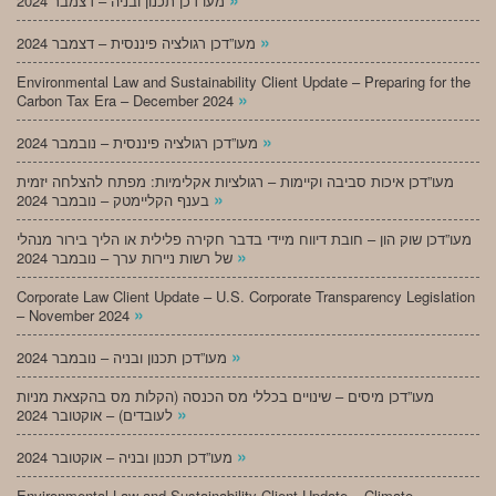
מעו”דכן תכנון ובניה – דצמבר 2024
»
מעו”דכן רגולציה פיננסית – דצמבר 2024
Environmental Law and Sustainability Client Update – Preparing for the
»
Carbon Tax Era – December 2024
»
מעו”דכן רגולציה פיננסית – נובמבר 2024
מעו”דכן איכות סביבה וקיימות – רגולציות אקלימיות: מפתח להצלחה יזמית
»
בענף הקליימטק – נובמבר 2024
מעו”דכן שוק הון – חובת דיווח מיידי בדבר חקירה פלילית או הליך בירור מנהלי
»
של רשות ניירות ערך – נובמבר 2024
Corporate Law Client Update – U.S. Corporate Transparency Legislation
»
– November 2024
»
מעו”דכן תכנון ובניה – נובמבר 2024
מעו”דכן מיסים – שינויים בכללי מס הכנסה (הקלות מס בהקצאת מניות
»
לעובדים) – אוקטובר 2024
»
מעו”דכן תכנון ובניה – אוקטובר 2024
Environmental Law and Sustainability Client Update – Climate