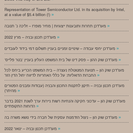
Representation of Tower Semiconductor Ltd. in its acquisition by Intel,
»
at a value of $5.4 billion (!)
»
מעו”דכן תחרות ותובענות ייצוגיות | מחיר מופרז – זליכה נ’ תנובה
»
מעו”דכן תכנון ובניה – מרץ 2022
»
מעו”דכן יחסי עבודה – שינויים זמניים בעניין תשלום דמי בידוד לעובדים
»
‘מעו”דכן שוק ההון – פסק דינו של בית המשפט העליון בעניין ‘בטר פלייס
מעו”דכן שוק הון – תנועת המטוטלת נעצרה – בית המשפט הכריע ביחס לכל
»
החברות הדואליות: על כללי האחריות לדיווח יחול הדין הזר
מעו”דכן תכנון ובניה – תיקון לתקנות התכנון והבניה (עבודות ומבנים הפטורים
»
מהיתר)
מעו”דכן שוק הון – עדכוני חקיקה והנחיות רשות ניירות ערך לשנת 2021 בדבר
»
הדוחות התקופתיים
»
מעו”דכן שוק הון – ניצול הזדמנות עסקית של חברה בידי נושא משרה בה
»
מעו”דכן תכנון ובניה – ינואר 2022