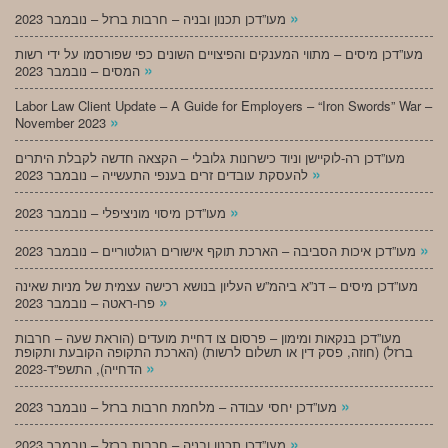
»
מעו”דכן תכנון ובניה – חרבות ברזל – נובמבר 2023
מעו”דכן מיסים – מתווי המענקים והפיצויים השונים כפי שפורסמו על ידי רשות
»
המסים – נובמבר 2023
Labor Law Client Update – A Guide for Employers – “Iron Swords” War –
»
November 2023
מעו”דכן רה-לוקיישן וניוד כישרונות גלובלי – הקצאה חדשה לקבלת היתרים
»
להעסקת עובדים זרים בענפי התעשייה – נובמבר 2023
»
מעו”דכן מיסוי מוניציפלי – נובמבר 2023
»
מעו”דכן איכות הסביבה – הארכת תוקף אישורים רגולטוריים – נובמבר 2023
מעו”דכן מיסים – דנ”א ביהמ”ש העליון בנושא רכישה עצמית של מניות שאינה
»
פרו-ראטה – נובמבר 2023
מעו”דכן בנקאות ומימון – פרסום צו דחיית מועדים (הוראת שעה – חרבות
ברזל) (חוזה, פסק דין או תשלום לרשות) (הארכת התקופה הקובעת ותקופת
»
הדחייה), התשפ”ד-2023
»
מעו”דכן יחסי עבודה – מלחמת חרבות ברזל – נובמבר 2023
»
מעו”דכן תכנון ובניה – חרבות ברזל – נובמבר 2023