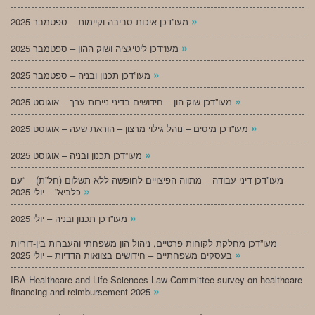
»
מעו”דכן איכות סביבה וקיימות – ספטמבר 2025
»
מעו”דכן ליטיגציה ושוק ההון – ספטמבר 2025
»
מעו”דכן תכנון ובניה – ספטמבר 2025
»
מעו”דכן שוק הון – חידושים בדיני ניירות ערך – אוגוסט 2025
»
מעו”דכן מיסים – נוהל גילוי מרצון – הוראת שעה – אוגוסט 2025
»
מעו”דכן תכנון ובניה – אוגוסט 2025
מעו”דכן דיני עבודה – מתווה הפיצויים לחופשה ללא תשלום (חל”ת) – “עם
»
כלביא” – יולי 2025
»
מעו”דכן תכנון ובניה – יולי 2025
מעו”דכן מחלקת לקוחות פרטיים, ניהול הון משפחתי והעברות בין-דוריות
»
בעסקים משפחתיים – חידושים בצוואות הדדיות – יולי 2025
IBA Healthcare and Life Sciences Law Committee survey on healthcare
»
financing and reimbursement 2025