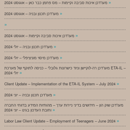
»
מעו”דכן איכות סביבה וקיימות – מס פחמן כבר כאן – אוגוסט 2024
»
מעו”דכן תכנון ובניה – אוגוסט 2024
»
»
מעו”דכן איכות סביבה וקיימות – אוגוסט 2024
»
מעו”דכן תכנון ובניה – יולי 2024
»
מעו”דכן מיסוי מוניציפלי – יולי 2024
מעו”דכן רה-לוקיישן וניוד כישרונות גלובלי – כניסה לתוקף של מערכת ETA-IL –
»
יולי 2024
»
Client Update – Implementation of the ETA-IL System – July 2024
»
מעו”דכן תכנון ובניה – יוני 2024
מעו”דכן שוק הון – חידושים בדיני ניירות ערך – מהותיות המידע בדווחי החברה
»
וחובת העדכון בגינו – יוני 2024
»
Labor Law Client Update – Employment of Teenagers – June 2024