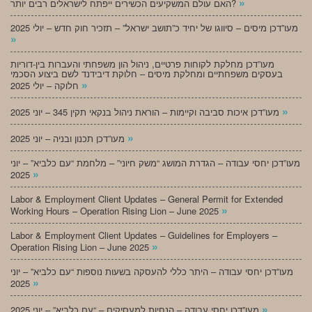
»
האם עולם המשקיעים הכשירים ייפתח לישראלים רבים יותר?
מעו”דכן מיסים – סיווגו של יחיד כ”תושב ישראל” – תזכיר חוק חדש – יולי 2025
»
מעו”דכן מחלקת לקוחות פרטיים, ניהול הון משפחתי והעברות בין-דוריות
בעסקים משפחתיים ומחלקת מיסים – חלוקת דיבידנד לשם ביצוע הסכמי
»
חלוקה – יולי 2025
»
מעו”דכן איכות סביבה וקיימות – הוראת ניהול בנקאי תקין 345 – יוני 2025
»
מעו”דכן תכנון ובניה – יוני 2025
מעו”דכן יחסי עבודה – הגדרת המושג “משק חיוני” – מלחמת “עם כלביא” – יוני
»
2025
Labor & Employment Client Updates – General Permit for Extended
»
Working Hours – Operation Rising Lion – June 2025
Labor & Employment Client Updates – Guidelines for Employers –
»
Operation Rising Lion – June 2025
מעו”דכן יחסי עבודה – היתר כללי להעסקה בשעות נוספות “עם כלביא” – יוני
»
2025
»
מעו”דכן יחסי עבודה – הנחיות למעסיקים – “עם כלביא” – יוני 2025