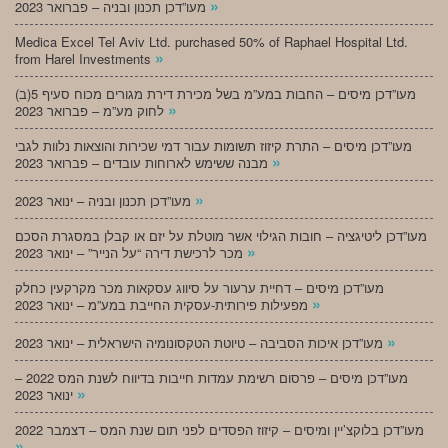
»
מעו”דכן תכנון ובניה – פברואר 2023
Medica Excel Tel Aviv Ltd. purchased 50% of Raphael Hospital Ltd.
»
from Harel Investments
מעו”דכן מיסים – החבות במע”מ בשל מכירת דירת מגורים מכוח סעיף 5(ב)
»
לחוק מע”מ – פברואר 2023
מעו”דכן מיסים – התרת קיזוז תשומות עבור דמי שכירות והוצאות נלוות לגבי
»
מבנה ששימש לארוחות עובדים – פברואר 2023
»
מעו”דכן תכנון ובניה – ינואר 2023
מעו”דכן ליטיגציה – חובות הגילוי אשר מוטלת על יזם או קבלן במסגרת הסכם
»
מכר לרכישת דירה “על הנייר” – ינואר 2023
מעו”דכן מיסים – דחיית ערעור על סיווג עסקאות מכר מקרקעין כחלק
»
מפעילות פירותית-עסקית החייבת במע”מ – ינואר 2023
»
מעו”דכן איכות הסביבה – טיוטת הטקסונומיה הישראלית – ינואר 2023
מעו”דכן מיסים – פרסום רשימת עמדות חייבות בדיווח לשנת המס 2022 –
»
ינואר 2023
מעו”דכן בלוקצ’יין ומיסים – קיזוז הפסדים לפני תום שנת המס – דצמבר 2022
»