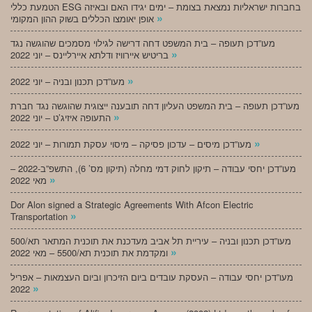
הטמעת כללי ESG בחברות ישראליות נמצאת בצומת – ימים יגידו האם ובאיזה
»
אופן יאומצו הכללים בשוק ההון המקומי
מעו”דכן תעופה – בית המשפט דחה דרישה לגילוי מסמכים שהוגשה נגד
»
בריטיש איירוויז ודלתא איירליינס – יוני 2022
»
מעו”דכן תכנון ובניה – יוני 2022
מעו”דכן תעופה – בית המשפט העליון דחה תובענה ייצוגית שהוגשה נגד חברת
»
התעופה איזיג’ט – יוני 2022
»
מעו”דכן מיסים – עדכון פסיקה – מיסוי עסקת תמורות – יוני 2022
מעו”דכן יחסי עבודה – תיקון לחוק דמי מחלה (תיקון מס’ 6), התשפ”ב-2022 –
»
מאי 2022
Dor Alon signed a Strategic Agreements With Afcon Electric
»
Transportation
מעו”דכן תכנון ובניה – עיריית תל אביב מעדכנת את תוכנית המתאר תא/500
»
ומקדמת את תוכנית תא/5500 – מאי 2022
מעו”דכן יחסי עבודה – העסקת עובדים ביום הזיכרון וביום העצמאות – אפריל
»
2022