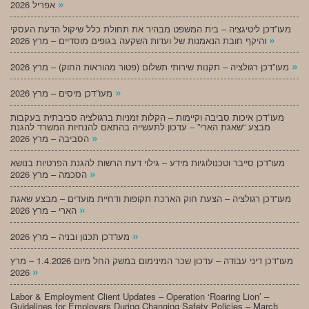
»
אפריל 2026
מעו”דכן ליטיגציה – בית המשפט מבהיר את תחולת כלל שיקול הדעת העסקי
»
והיקף חובת הנאמנות של ועדות השקעה בגופים מוסדיים – מרץ 2026
»
מעו”דכן רגולציה – תקנות שירותי תשלום (פטור מהוראות החוק) – מרץ 2026
»
מעו”דכן מיסים – מרץ 2026
מעו”דכן איכות סביבה וקיימות – הקלות זמניות ברגולציה סביבתית בעקבות
מבצע “שאגת הארי” – עדכון לתעשייה בהתאם להנחיות המשרד להגנת
»
הסביבה – מרץ 2026
מעו”דכן סייבר וטכנולוגיות מידע – גילוי דעת הרשות להגנת הפרטיות בנושא
»
הסכמה – מרץ 2026
מעו”דכן רגולציה – הצעת חוק הארכת תקופות ודחיית מועדים – מבצע שאגת
»
הארי – מרץ 2026
»
מעו”דכן תכנון ובניה – מרץ 2026
מעו”דכן דיני עבודה – עדכון שכר המינימום במשק החל מיום 1.4.2026 – מרץ
»
2026
Labor & Employment Client Updates – Operation ‘Roaring Lion’ –
Guidelines for Employers During Changing Safety Policies – March