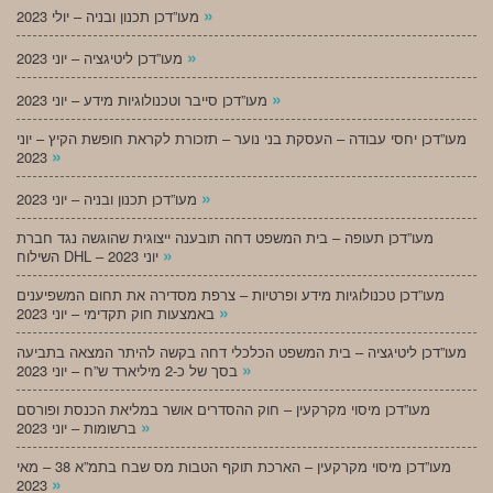
»
מעו”דכן תכנון ובניה – יולי 2023
»
מעו”דכן ליטיגציה – יוני 2023
»
מעו”דכן סייבר וטכנולוגיות מידע – יוני 2023
מעו”דכן יחסי עבודה – העסקת בני נוער – תזכורת לקראת חופשת הקיץ – יוני
»
2023
»
מעו”דכן תכנון ובניה – יוני 2023
מעו”דכן תעופה – בית המשפט דחה תובענה ייצוגית שהוגשה נגד חברת
»
השילוח DHL – יוני 2023
מעו”דכן טכנולוגיות מידע ופרטיות – צרפת מסדירה את תחום המשפיענים
»
באמצעות חוק תקדימי – יוני 2023
מעו”דכן ליטיגציה – בית המשפט הכלכלי דחה בקשה להיתר המצאה בתביעה
»
בסך של כ-2 מיליארד ש”ח – יוני 2023
מעו”דכן מיסוי מקרקעין – חוק ההסדרים אושר במליאת הכנסת ופורסם
»
ברשומות – יוני 2023
מעו”דכן מיסוי מקרקעין – הארכת תוקף הטבות מס שבח בתמ”א 38 – מאי
»
2023