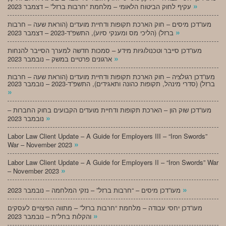
»
עקיף לחוק הביטוח הלאומי – מלחמת “חרבות ברזל” – דצמבר 2023
מעו”דכן מיסים – חוק הארכת תקופות ודחיית מועדים (הוראת שעה – חרבות
»
ברזל) (הליכי מס ומענקי סיוע), התשפ”ד-2023 – דצמבר 2023
מעו”דכן סייבר וטכנולוגיות מידע – סמכות חדשה למערך הסייבר להנחות
»
ארגונים פרטיים במשק – נובמבר 2023
מעו”דכן רגולציה – חוק הארכת תקופות ודחיית מועדים (הוראת שעה – חרבות
ברזל) (סדרי מינהל, תקופות כהונה ותאגידים), התשפ”ד-2023 – נובמבר 2023
»
מעו”דכן שוק הון – הארכת תקופות ודחיית מועדים הקבועים בחוק החברות –
»
נובמבר 2023
Labor Law Client Update – A Guide for Employers III – “Iron Swords”
»
War – November 2023
Labor Law Client Update – A Guide for Employers II – “Iron Swords” War
»
– November 2023
»
מעו”דכן מיסים – “חרבות ברזל” – נזקי המלחמה – נובמבר 2023
מעו”דכן יחסי עבודה – מלחמת “חרבות ברזל” – מתווה הפיצויים לעסקים
»
והקלות בחל”ת – נובמבר 2023