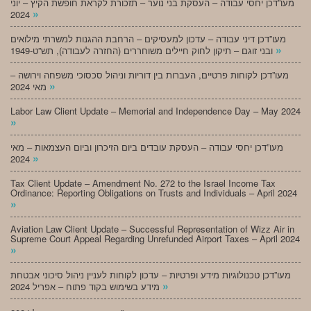
מעו”דכן יחסי עבודה – העסקת בני נוער – תזכורת לקראת חופשת הקיץ – יוני
»
2024
מעו”דכן דיני עבודה – עדכון למעסיקים – הרחבת ההגנות למשרתי מילואים
»
ובני זוגם – תיקון לחוק חיילים משוחררים (החזרה לעבודה), תש”ט-1949
מעו”דכן לקוחות פרטיים, העברות בין דוריות וניהול סכסוכי משפחה וירושה –
»
מאי 2024
Labor Law Client Update – Memorial and Independence Day – May 2024
»
מעו”דכן יחסי עבודה – העסקת עובדים ביום הזיכרון וביום העצמאות – מאי
»
2024
Tax Client Update – Amendment No. 272 to the Israel Income Tax
Ordinance: Reporting Obligations on Trusts and Individuals – April 2024
»
Aviation Law Client Update – Successful Representation of Wizz Air in
Supreme Court Appeal Regarding Unrefunded Airport Taxes – April 2024
»
מעו”דכן טכנולוגיות מידע ופרטיות – עדכון לקוחות לעניין ניהול סיכוני אבטחת
»
מידע בשימוש בקוד פתוח – אפריל 2024