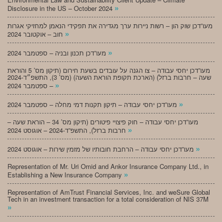
»
Disclosure in the US – October 2024
מעו”דכן שוק הון – רשות ניירות ערך מגדירה את תפקידי הנאמן למחזיקי אגרות
»
חוב – אוקטובר 2024
»
מעו”דכן תכנון ובניה – ספטמבר 2024
מעו”דכן יחסי עבודה – צו הגנה על עובדים בשעת חירום (תיקון מס’ 5 והוראת
שעה – חרבות ברזל) (הארכת תקופת הוראת השעה) (מס’ 3), התשפ״ד-2024
»
– ספטמבר 2024
»
מעו”דכן יחסי עבודה – תיקון תקנות דמי מחלה – ספטמבר 2024
מעו”דכן יחסי עבודה – חוק פיצויי פיטורים (תיקון מס’ 34 – הוראת שעה –
»
חרבות ברזל), התשפ”ד-2024 – אוגוסט 2024
»
מעו”דכן יחסי עבודה – הרחבת חובותיו של מזמין שירות – אוגוסט 2024
Representation of Mr. Uri Omid and Ankor Insurance Company Ltd., in
»
Establishing a New Insurance Company
Representation of AmTrust Financial Services, Inc. and weSure Global
Tech in an investment transaction for a total consideration of NIS 37M
»