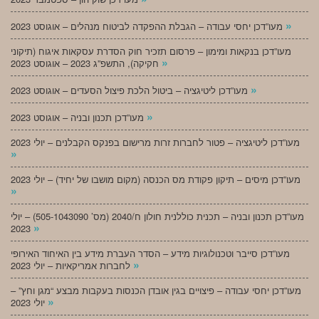
»
מעו”דכן יחסי עבודה – הגבלת ההפקדה לביטוח מנהלים – אוגוסט 2023
מעו”דכן בנקאות ומימון – פרסום תזכיר חוק הסדרת עסקאות איגוח (תיקוני
»
חקיקה), התשפ”ג 2023 – אוגוסט 2023
»
מעו”דכן ליטיגציה – ביטול הלכת פיצול הסעדים – אוגוסט 2023
»
מעו”דכן תכנון ובניה – אוגוסט 2023
מעו”דכן ליטיגציה – פטור לחברות זרות מרישום בפנקס הקבלנים – יולי 2023
»
מעו”דכן מיסים – תיקון פקודת מס הכנסה (מקום מושבו של יחיד) – יולי 2023
»
מעו”דכן תכנון ובניה – תכנית כוללנית חולון ח/2040 (מס’ 505-1043090) – יולי
»
2023
מעו”דכן סייבר וטכנולוגיות מידע – הסדר העברת מידע בין האיחוד האירופי
»
לחברות אמריקאיות – יולי 2023
מעו”דכן יחסי עבודה – פיצויים בגין אובדן הכנסות בעקבות מבצע “מגן וחץ” –
»
יולי 2023