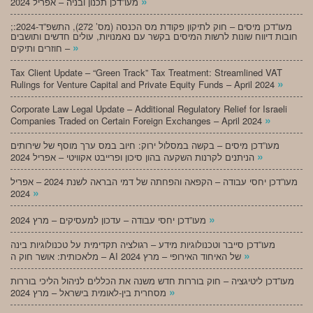
»
מעו”דכן תכנון ובניה – אפריל 2024
;מעו”דכן מיסים – חוק לתיקון פקודת מס הכנסה (מס’ 272), התשפ”ד-2024:
חובות דיווח שונות לרשות המיסים בקשר עם נאמנויות, עולים חדשים ותושבים
»
חוזרים ותיקים –
Tax Client Update – “Green Track” Tax Treatment: Streamlined VAT
»
Rulings for Venture Capital and Private Equity Funds – April 2024
Corporate Law Legal Update – Additional Regulatory Relief for Israeli
»
Companies Traded on Certain Foreign Exchanges – April 2024
מעו”דכן מיסים – בקשה במסלול ירוק: חיוב במס ערך מוסף של שירותים
»
הניתנים לקרנות השקעה בהון סיכון ופרייבט אקוויטי – אפריל 2024
מעו”דכן יחסי עבודה – הקפאה והפחתה של דמי הבראה לשנת 2024 – אפריל
»
2024
»
מעו”דכן יחסי עבודה – עדכון למעסיקים – מרץ 2024
מעו”דכן סייבר וטכנולוגיות מידע – רגולציה תקדימית על טכנולוגיות בינה
»
מלאכותית: אושר חוק ה – AI של האיחוד האירופי – מרץ 2024
מעו”דכן ליטיגציה – חוק בוררות חדש משנה את הכללים לניהול הליכי בוררות
»
מסחרית בין-לאומית בישראל – מרץ 2024