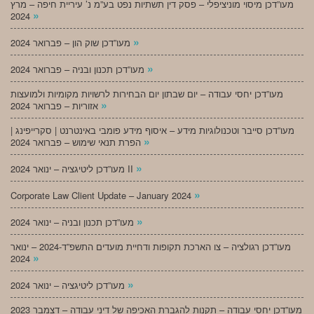
מעו”דכן מיסוי מוניציפלי – פסק דין תשתיות נפט בע”מ נ’ עיריית חיפה – מרץ
»
2024
»
מעו”דכן שוק הון – פברואר 2024
»
מעו”דכן תכנון ובניה – פברואר 2024
מעו”דכן יחסי עבודה – יום שבתון יום הבחירות לרשויות מקומיות ולמועצות
»
אזוריות – פברואר 2024
מעו”דכן סייבר וטכנולוגיות מידע – איסוף מידע פומבי באינטרנט | סקרייפינג |
»
הפרת תנאי שימוש – פברואר 2024
»
מעו”דכן ליטיגציה – ינואר 2024 II
»
Corporate Law Client Update – January 2024
»
מעו”דכן תכנון ובניה – ינואר 2024
מעו”דכן רגולציה – צו הארכת תקופות ודחיית מועדים התשפ”ד-2024 – ינואר
»
2024
»
מעו”דכן ליטיגציה – ינואר 2024
מעו”דכן יחסי עבודה – תקנות להגברת האכיפה של דיני עבודה – דצמבר 2023