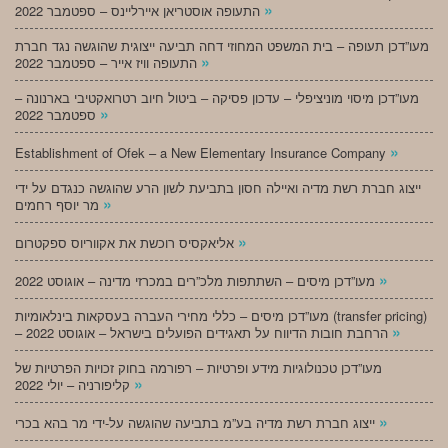
»
התעופה אוסטריאן איירליינס – ספטמבר 2022
מעו”דכן תעופה – בית המשפט המחוזי דחה תביעה ייצוגית שהוגשה נגד חברת
»
התעופה וויז אייר – ספטמבר 2022
מעו”דכן מיסוי מוניציפלי – עדכון פסיקה – ביטול חיוב רטרואקטיבי בארנונה –
»
ספטמבר 2022
»
Establishment of Ofek – a New Elementary Insurance Company
ייצוג חברת רשת מדיה ואיילה חסון בתביעת לשון הרע שהוגשה כנגדם על ידי
»
מר יוסף רחמים
»
אליאקסיס רוכשת את אקווריוס ספקטרום
»
מעו”דכן מיסים – השתתפות מלכ”רים במכרזי מדינה – אוגוסט 2022
מעו”דכן מיסים – כללי מחירי העברה בעסקאות בינלאומיות (transfer pricing)
»
– הרחבת חובות הדיווח על תאגידים הפועלים בישראל – אוגוסט 2022
מעו”דכן טכנולוגיות מידע ופרטיות – רפורמה בחוק זכויות הפרטיות של
»
קליפורניה – יולי 2022
»
ייצוג חברת רשת מדיה בע”מ בתביעה שהוגשה על-ידי מר בהא בכרי