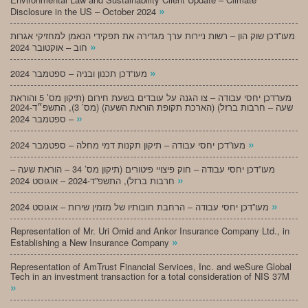
»
Disclosure in the US – October 2024
מעו”דכן שוק הון – רשות ניירות ערך מגדירה את תפקידי הנאמן למחזיקי אגרות
»
חוב – אוקטובר 2024
»
מעו”דכן תכנון ובניה – ספטמבר 2024
מעו”דכן יחסי עבודה – צו הגנה על עובדים בשעת חירום (תיקון מס’ 5 והוראת
שעה – חרבות ברזל) (הארכת תקופת הוראת השעה) (מס’ 3), התשפ״ד-2024
»
– ספטמבר 2024
»
מעו”דכן יחסי עבודה – תיקון תקנות דמי מחלה – ספטמבר 2024
מעו”דכן יחסי עבודה – חוק פיצויי פיטורים (תיקון מס’ 34 – הוראת שעה –
»
חרבות ברזל), התשפ”ד-2024 – אוגוסט 2024
»
מעו”דכן יחסי עבודה – הרחבת חובותיו של מזמין שירות – אוגוסט 2024
Representation of Mr. Uri Omid and Ankor Insurance Company Ltd., in
»
Establishing a New Insurance Company
Representation of AmTrust Financial Services, Inc. and weSure Global
Tech in an investment transaction for a total consideration of NIS 37M
»