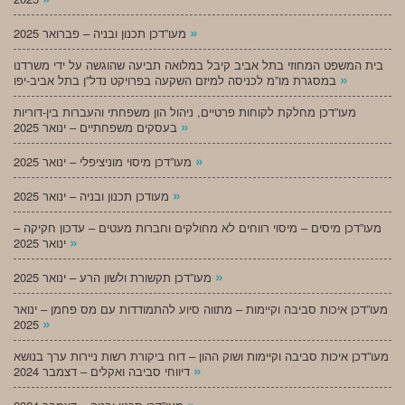
»
מעו”דכן תכנון ובניה – פברואר 2025
בית המשפט המחוזי בתל אביב קיבל במלואה תביעה שהוגשה על ידי משרדנו
»
במסגרת מו”מ לכניסה למיזם השקעה בפרויקט נדל”ן בתל אביב-יפו
מעו”דכן מחלקת לקוחות פרטיים, ניהול הון משפחתי והעברות בין-דוריות
»
בעסקים משפחתיים – ינואר 2025
»
מעו”דכן מיסוי מוניציפלי – ינואר 2025
»
מעודכן תכנון ובניה – ינואר 2025
מעו”דכן מיסים – מיסוי רווחים לא מחולקים וחברות מעטים – עדכון חקיקה –
»
ינואר 2025
»
מעו”דכן תקשורת ולשון הרע – ינואר 2025
מעו”דכן איכות סביבה וקיימות – מתווה סיוע להתמודדות עם מס פחמן – ינואר
»
2025
מעו”דכן איכות סביבה וקיימות ושוק ההון – דוח ביקורת רשות ניירות ערך בנושא
»
דיווחי סביבה ואקלים – דצמבר 2024
»