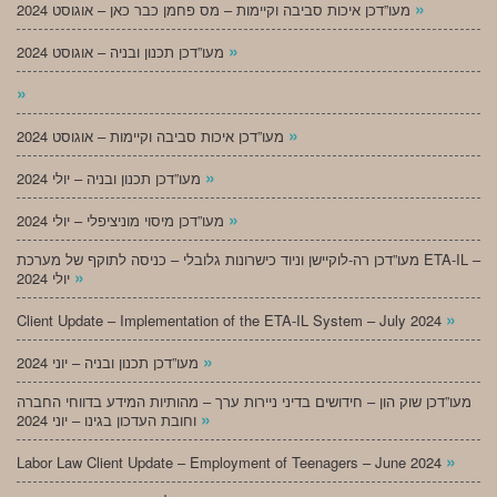
»
מעו”דכן איכות סביבה וקיימות – מס פחמן כבר כאן – אוגוסט 2024
»
מעו”דכן תכנון ובניה – אוגוסט 2024
»
»
מעו”דכן איכות סביבה וקיימות – אוגוסט 2024
»
מעו”דכן תכנון ובניה – יולי 2024
»
מעו”דכן מיסוי מוניציפלי – יולי 2024
מעו”דכן רה-לוקיישן וניוד כישרונות גלובלי – כניסה לתוקף של מערכת ETA-IL –
»
יולי 2024
»
Client Update – Implementation of the ETA-IL System – July 2024
»
מעו”דכן תכנון ובניה – יוני 2024
מעו”דכן שוק הון – חידושים בדיני ניירות ערך – מהותיות המידע בדווחי החברה
»
וחובת העדכון בגינו – יוני 2024
»
Labor Law Client Update – Employment of Teenagers – June 2024