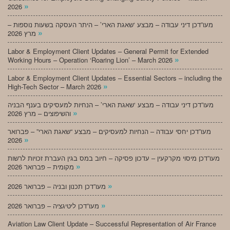
»
2026
מעו”דכן דיני עבודה – מבצע ‘שאגת הארי’ – היתר העסקה בשעות נוספות –
»
מרץ 2026
Labor & Employment Client Updates – General Permit for Extended
»
Working Hours – Operation ‘Roaring Lion’ – March 2026
Labor & Employment Client Updates – Essential Sectors – including the
»
High-Tech Sector – March 2026
מעו”דכן דיני עבודה – מבצע ‘שאגת הארי’ – הנחיות למעסיקים בענף הבניה
»
והשיפוצים – מרץ 2026
מעו”דכן יחסי עבודה – הנחיות למעסיקים – מבצע “שאגת הארי” – פברואר
»
2026
מעו”דכן מיסוי מקרקעין – עדכון פסיקה – חיוב במס בגין העברת זכויות לרשות
»
מקומית – פברואר 2026
»
מעו”דכן תכנון ובניה – פברואר 2026
»
מעו”דכן ליטיגציה – פברואר 2026
Aviation Law Client Update – Successful Representation of Air France