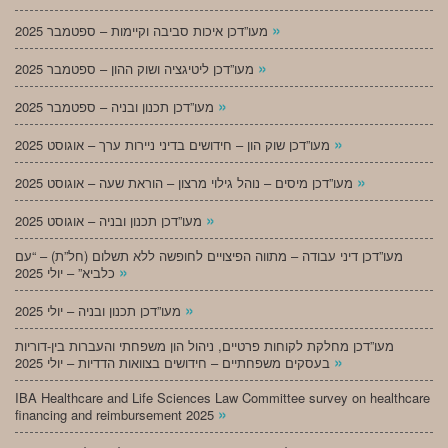
»
מעו”דכן איכות סביבה וקיימות – ספטמבר 2025
»
מעו”דכן ליטיגציה ושוק ההון – ספטמבר 2025
»
מעו”דכן תכנון ובניה – ספטמבר 2025
»
מעו”דכן שוק הון – חידושים בדיני ניירות ערך – אוגוסט 2025
»
מעו”דכן מיסים – נוהל גילוי מרצון – הוראת שעה – אוגוסט 2025
»
מעו”דכן תכנון ובניה – אוגוסט 2025
מעו”דכן דיני עבודה – מתווה הפיצויים לחופשה ללא תשלום (חל”ת) – “עם
»
כלביא” – יולי 2025
»
מעו”דכן תכנון ובניה – יולי 2025
מעו”דכן מחלקת לקוחות פרטיים, ניהול הון משפחתי והעברות בין-דוריות
»
בעסקים משפחתיים – חידושים בצוואות הדדיות – יולי 2025
IBA Healthcare and Life Sciences Law Committee survey on healthcare
»
financing and reimbursement 2025