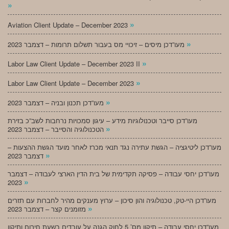
»
»
Aviation Client Update – December 2023
»
מעו”דכן מיסים – זיכויי מס בעבור תשלום תרומות – דצמבר 2023
»
Labor Law Client Update – December 2023 II
»
Labor Law Client Update – December 2023
»
מעו”דכן תכנון ובניה – דצמבר 2023
מעו”דכן סייבר וטכנולוגיות מידע – עיגון סמכויות נרחבות לשב”כ בזירת
»
הטכנולוגיה והסייבר – דצמבר 2023
מעו”דכן ליטיגציה – הגשת עתירה נגד תנאי מכרז לאחר מועד הגשת ההצעות –
»
דצמבר 2023
מעו”דכן יחסי עבודה – פסיקה תקדימית של בית הדין הארצי לעבודה – דצמבר
»
2023
מעו”דכן היי-טק, טכנולוגיה והון סיכון – ערוץ מענקים מהיר לחברות עם תזרים
»
מזומנים קצר – דצמבר 2023
מעו”דכן יחסי עבודה – תיקון מס’ 5 לחוק הגנה על עובדים בשעת חירום ותיקון