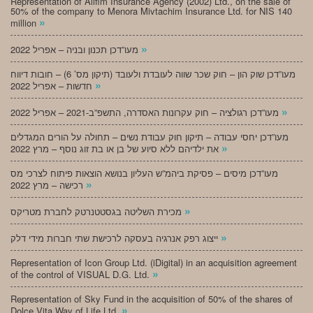
Representation of Alifim Insurance Agency (2002) Ltd., on the sale of
50% of the company to Menora Mivtachim Insurance Ltd. for NIS 140
»
million
»
מעו”דכן תכנון ובניה – אפריל 2022
מעו”דכן שוק הון – חוק שכר שווה לעובדת ולעובד (תיקון מס’ 6) – חובות דיווח
»
חדשות – אפריל 2022
»
מעו”דכן רגולציה – חוק עקרונות האסדרה, התשפ”ב-2021 – אפריל 2022
מעו”דכן יחסי עבודה – תיקון חוק עבודת נשים – תחולה על הורים המגדלים
»
את ילדיהם ללא סיוע של בן או בת זוג נוסף – מרץ 2022
מעו”דכן מיסים – פסיקת ביהמ”ש העליון בנושא הוצאות פיתוח לצרכי מס
»
רכישה – מרץ 2022
»
מכירת השליטה בגסטטנרטק לחברת מטריקס
»
ייצוג רפק אנרגיה בעסקה לרכישת שתי חברות מידי דלק
Representation of Icon Group Ltd. (iDigital) in an acquisition agreement
»
of the control of VISUAL D.G. Ltd.
Representation of Sky Fund in the acquisition of 50% of the shares of
»
Dolce Vita Way of Life Ltd.