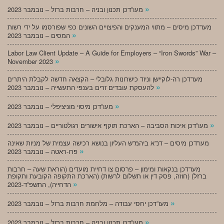
»
מעו”דכן תכנון ובניה – חרבות ברזל – נובמבר 2023
מעו”דכן מיסים – מתווי המענקים והפיצויים השונים כפי שפורסמו על ידי רשות
»
המסים – נובמבר 2023
Labor Law Client Update – A Guide for Employers – “Iron Swords” War –
»
November 2023
מעו”דכן רה-לוקיישן וניוד כישרונות גלובלי – הקצאה חדשה לקבלת היתרים
»
להעסקת עובדים זרים בענפי התעשייה – נובמבר 2023
»
מעו”דכן מיסוי מוניציפלי – נובמבר 2023
»
מעו”דכן איכות הסביבה – הארכת תוקף אישורים רגולטוריים – נובמבר 2023
מעו”דכן מיסים – דנ”א ביהמ”ש העליון בנושא רכישה עצמית של מניות שאינה
»
פרו-ראטה – נובמבר 2023
מעו”דכן בנקאות ומימון – פרסום צו דחיית מועדים (הוראת שעה – חרבות
ברזל) (חוזה, פסק דין או תשלום לרשות) (הארכת התקופה הקובעת ותקופת
»
הדחייה), התשפ”ד-2023
»
מעו”דכן יחסי עבודה – מלחמת חרבות ברזל – נובמבר 2023
»
מעו”דכן תכנון ובניה – חרבות ברזל – נובמבר 2023