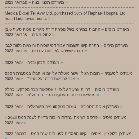
»
מעו”דכן תכנון ובניה – פברואר 2023
Medica Excel Tel Aviv Ltd. purchased 50% of Raphael Hospital Ltd.
»
from Harel Investments
מעו”דכן מיסים – החבות במע”מ בשל מכירת דירת מגורים מכוח סעיף 5(ב)
»
לחוק מע”מ – פברואר 2023
מעו”דכן מיסים – התרת קיזוז תשומות עבור דמי שכירות והוצאות נלוות לגבי
»
מבנה ששימש לארוחות עובדים – פברואר 2023
»
מעו”דכן תכנון ובניה – ינואר 2023
מעו”דכן ליטיגציה – חובות הגילוי אשר מוטלת על יזם או קבלן במסגרת הסכם
»
מכר לרכישת דירה “על הנייר” – ינואר 2023
מעו”דכן מיסים – דחיית ערעור על סיווג עסקאות מכר מקרקעין כחלק
»
מפעילות פירותית-עסקית החייבת במע”מ – ינואר 2023
»
מעו”דכן איכות הסביבה – טיוטת הטקסונומיה הישראלית – ינואר 2023
מעו”דכן מיסים – פרסום רשימת עמדות חייבות בדיווח לשנת המס 2022 –
»
ינואר 2023
מעו”דכן בלוקצ’יין ומיסים – קיזוז הפסדים לפני תום שנת המס – דצמבר 2022
»