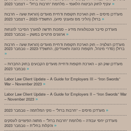
»
עקיף לחוק הביטוח הלאומי – מלחמת “חרבות ברזל” – דצמבר 2023
מעו”דכן מיסים – חוק הארכת תקופות ודחיית מועדים (הוראת שעה – חרבות
»
ברזל) (הליכי מס ומענקי סיוע), התשפ”ד-2023 – דצמבר 2023
מעו”דכן סייבר וטכנולוגיות מידע – סמכות חדשה למערך הסייבר להנחות
»
ארגונים פרטיים במשק – נובמבר 2023
מעו”דכן רגולציה – חוק הארכת תקופות ודחיית מועדים (הוראת שעה – חרבות
ברזל) (סדרי מינהל, תקופות כהונה ותאגידים), התשפ”ד-2023 – נובמבר 2023
»
מעו”דכן שוק הון – הארכת תקופות ודחיית מועדים הקבועים בחוק החברות –
»
נובמבר 2023
Labor Law Client Update – A Guide for Employers III – “Iron Swords”
»
War – November 2023
Labor Law Client Update – A Guide for Employers II – “Iron Swords” War
»
– November 2023
»
מעו”דכן מיסים – “חרבות ברזל” – נזקי המלחמה – נובמבר 2023
מעו”דכן יחסי עבודה – מלחמת “חרבות ברזל” – מתווה הפיצויים לעסקים
»
והקלות בחל”ת – נובמבר 2023