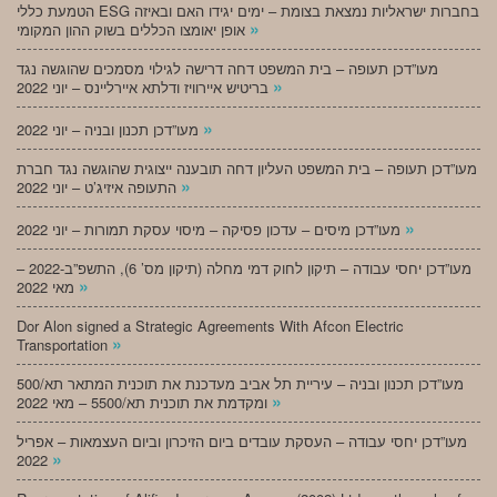
הטמעת כללי ESG בחברות ישראליות נמצאת בצומת – ימים יגידו האם ובאיזה
»
אופן יאומצו הכללים בשוק ההון המקומי
מעו”דכן תעופה – בית המשפט דחה דרישה לגילוי מסמכים שהוגשה נגד
»
בריטיש איירוויז ודלתא איירליינס – יוני 2022
»
מעו”דכן תכנון ובניה – יוני 2022
מעו”דכן תעופה – בית המשפט העליון דחה תובענה ייצוגית שהוגשה נגד חברת
»
התעופה איזיג’ט – יוני 2022
»
מעו”דכן מיסים – עדכון פסיקה – מיסוי עסקת תמורות – יוני 2022
מעו”דכן יחסי עבודה – תיקון לחוק דמי מחלה (תיקון מס’ 6), התשפ”ב-2022 –
»
מאי 2022
Dor Alon signed a Strategic Agreements With Afcon Electric
»
Transportation
מעו”דכן תכנון ובניה – עיריית תל אביב מעדכנת את תוכנית המתאר תא/500
»
ומקדמת את תוכנית תא/5500 – מאי 2022
מעו”דכן יחסי עבודה – העסקת עובדים ביום הזיכרון וביום העצמאות – אפריל
»
2022