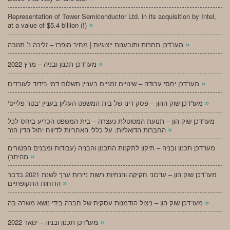
Representation of Tower Semiconductor Ltd. in its acquisition by Intel,
»
at a value of $5.4 billion (!)
»
מעו”דכן תחרות ותובענות ייצוגיות | מחיר מופרז – זליכה נ’ תנובה
»
מעו”דכן תכנון ובניה – מרץ 2022
»
מעו”דכן יחסי עבודה – שינויים זמניים בעניין תשלום דמי בידוד לעובדים
»
‘מעו”דכן שוק ההון – פסק דינו של בית המשפט העליון בעניין ‘בטר פלייס
מעו”דכן שוק הון – תנועת המטוטלת נעצרה – בית המשפט הכריע ביחס לכל
»
החברות הדואליות: על כללי האחריות לדיווח יחול הדין הזר
מעו”דכן תכנון ובניה – תיקון לתקנות התכנון והבניה (עבודות ומבנים הפטורים
»
מהיתר)
מעו”דכן שוק הון – עדכוני חקיקה והנחיות רשות ניירות ערך לשנת 2021 בדבר
»
הדוחות התקופתיים
»
מעו”דכן שוק הון – ניצול הזדמנות עסקית של חברה בידי נושא משרה בה
»
מעו”דכן תכנון ובניה – ינואר 2022