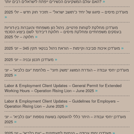
»
האם עולם המשקיעים הכשירים ייפתח לישראלים רבים יותר?
מעו”דכן מיסים – סיווגו של יחיד כ”תושב ישראל” – תזכיר חוק חדש – יולי 2025
»
מעו”דכן מחלקת לקוחות פרטיים, ניהול הון משפחתי והעברות בין-דוריות
בעסקים משפחתיים ומחלקת מיסים – חלוקת דיבידנד לשם ביצוע הסכמי
»
חלוקה – יולי 2025
»
מעו”דכן איכות סביבה וקיימות – הוראת ניהול בנקאי תקין 345 – יוני 2025
»
מעו”דכן תכנון ובניה – יוני 2025
מעו”דכן יחסי עבודה – הגדרת המושג “משק חיוני” – מלחמת “עם כלביא” – יוני
»
2025
Labor & Employment Client Updates – General Permit for Extended
»
Working Hours – Operation Rising Lion – June 2025
Labor & Employment Client Updates – Guidelines for Employers –
»
Operation Rising Lion – June 2025
מעו”דכן יחסי עבודה – היתר כללי להעסקה בשעות נוספות “עם כלביא” – יוני
»
2025
»
מעו”דכן יחסי עבודה – הנחיות למעסיקים – “עם כלביא” – יוני 2025