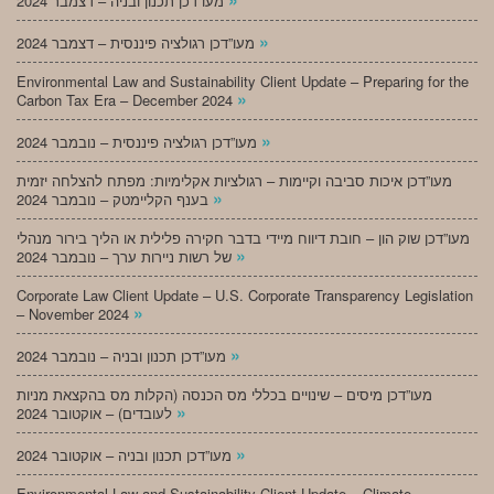
מעו”דכן תכנון ובניה – דצמבר 2024
»
מעו”דכן רגולציה פיננסית – דצמבר 2024
Environmental Law and Sustainability Client Update – Preparing for the
»
Carbon Tax Era – December 2024
»
מעו”דכן רגולציה פיננסית – נובמבר 2024
מעו”דכן איכות סביבה וקיימות – רגולציות אקלימיות: מפתח להצלחה יזמית
»
בענף הקליימטק – נובמבר 2024
מעו”דכן שוק הון – חובת דיווח מיידי בדבר חקירה פלילית או הליך בירור מנהלי
»
של רשות ניירות ערך – נובמבר 2024
Corporate Law Client Update – U.S. Corporate Transparency Legislation
»
– November 2024
»
מעו”דכן תכנון ובניה – נובמבר 2024
מעו”דכן מיסים – שינויים בכללי מס הכנסה (הקלות מס בהקצאת מניות
»
לעובדים) – אוקטובר 2024
»
מעו”דכן תכנון ובניה – אוקטובר 2024
Environmental Law and Sustainability Client Update – Climate