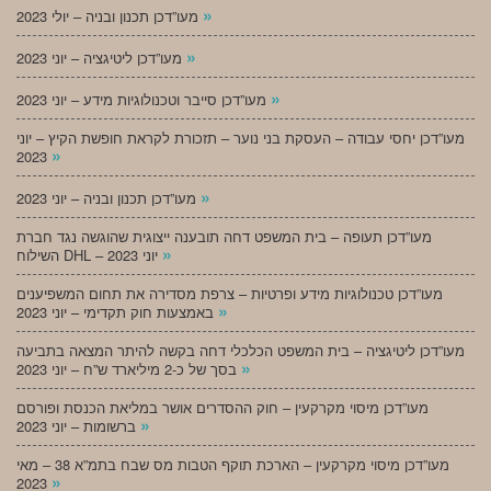
»
מעו”דכן תכנון ובניה – יולי 2023
»
מעו”דכן ליטיגציה – יוני 2023
»
מעו”דכן סייבר וטכנולוגיות מידע – יוני 2023
מעו”דכן יחסי עבודה – העסקת בני נוער – תזכורת לקראת חופשת הקיץ – יוני
»
2023
»
מעו”דכן תכנון ובניה – יוני 2023
מעו”דכן תעופה – בית המשפט דחה תובענה ייצוגית שהוגשה נגד חברת
»
השילוח DHL – יוני 2023
מעו”דכן טכנולוגיות מידע ופרטיות – צרפת מסדירה את תחום המשפיענים
»
באמצעות חוק תקדימי – יוני 2023
מעו”דכן ליטיגציה – בית המשפט הכלכלי דחה בקשה להיתר המצאה בתביעה
»
בסך של כ-2 מיליארד ש”ח – יוני 2023
מעו”דכן מיסוי מקרקעין – חוק ההסדרים אושר במליאת הכנסת ופורסם
»
ברשומות – יוני 2023
מעו”דכן מיסוי מקרקעין – הארכת תוקף הטבות מס שבח בתמ”א 38 – מאי
»
2023