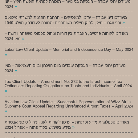
מעו”דכן יחסי עבודה – העסקת בני נוער – תזכורת לקראת חופשת הקיץ – יוני
»
2024
מעו”דכן דיני עבודה – עדכון למעסיקים – הרחבת ההגנות למשרתי מילואים
»
ובני זוגם – תיקון לחוק חיילים משוחררים (החזרה לעבודה), תש”ט-1949
מעו”דכן לקוחות פרטיים, העברות בין דוריות וניהול סכסוכי משפחה וירושה –
»
מאי 2024
Labor Law Client Update – Memorial and Independence Day – May 2024
»
מעו”דכן יחסי עבודה – העסקת עובדים ביום הזיכרון וביום העצמאות – מאי
»
2024
Tax Client Update – Amendment No. 272 to the Israel Income Tax
Ordinance: Reporting Obligations on Trusts and Individuals – April 2024
»
Aviation Law Client Update – Successful Representation of Wizz Air in
Supreme Court Appeal Regarding Unrefunded Airport Taxes – April 2024
»
מעו”דכן טכנולוגיות מידע ופרטיות – עדכון לקוחות לעניין ניהול סיכוני אבטחת
»
מידע בשימוש בקוד פתוח – אפריל 2024