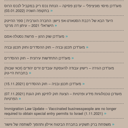
מעו”דכן מיסוי מוניציפלי – עדכון פסיקה – הנחת נכס ריק במקביל לנכס הרוס
»
בתקופה השניה (03.01.2022)
היעד הבא של רכבת הסטארט-אפ ניישן: החברה הערבית | ספר ההייטק
»
הישראלי 2021 – עיתון דה מרקר
»
מעו”דכן שוק ההון – פרשת נסטלה-אסם
»
מעו”דכן תכנון ובניה – חוק ההסדרים וחוק תכנון ובניה
»
מעו”דכן התחדשות עירונית – חוק ההסדרים
מעו”דכן הגירה – רישיון עבודה להעסקת עובדים זרים יהודים (זכאי שבות)
»
בחברות היי-טק
»
מעו”דכן תכנון ובניה – חוק ההסדרים (15.11.2021)
(07.11.2021) מעודכן טכנולוגיות מידע ופרטיות – הצעת חוק לתיקון חוק הגנת
»
הפרטיות
Immigration Law Update – Vaccinated businesspeople are no longer
»
required to obtain special entry permits to Israel (1.11.2021)
»
משפחת ברק תשקיע בחברת הביטוח איילון ותהפוך לשותפה של ווישור