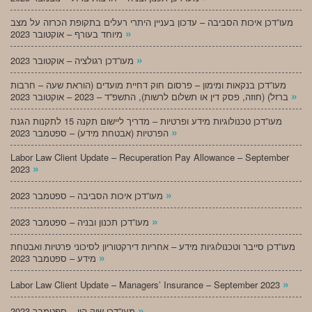
מעו”דכן איכות הסביבה – עדכון בעניין היתרי רעלים בתקופת הכרזה על מצב
»
מיוחד בעורף – אוקטובר 2023
»
מעו”דכן רגולציה – אוקטובר 2023
מעו”דכן בנקאות ומימון – פרסום חוק דחיית מועדים (הוראת שעה – חרבות
»
ברזל) (חוזה, פסק דין או תשלום לרשות), התשפ”ד – 2023 – אוקטובר 2023
מעו”דכן טכנולוגיות מידע ופרטיות – מדריך ליישום תקנה 15 לתקנות הגנת
»
הפרטיות (אבטחת מידע) – ספטמבר 2023
Labor Law Client Update – Recuperation Pay Allowance – September
»
2023
»
מעו”דכן איכות הסביבה – ספטמבר 2023
»
מעו”דכן תכנון ובניה – ספטמבר 2023
מעו”דכן סייבר וטכנולוגיות מידע – אחריות דירקטוריון לסיכוני פרטיות ואבטחת
»
מידע – ספטמבר 2023
»
Labor Law Client Update – Managers’ Insurance – September 2023
»
מעו”דכן שוק הון – ספטמבר 2023