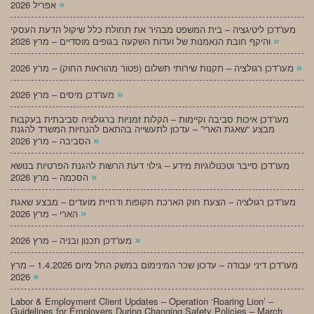
»
אפריל 2026
מעו”דכן ליטיגציה – בית המשפט מבהיר את תחולת כלל שיקול הדעת העסקי
»
והיקף חובת הנאמנות של ועדות השקעה בגופים מוסדיים – מרץ 2026
»
מעו”דכן רגולציה – תקנות שירותי תשלום (פטור מהוראות החוק) – מרץ 2026
»
מעו”דכן מיסים – מרץ 2026
מעו”דכן איכות סביבה וקיימות – הקלות זמניות ברגולציה סביבתית בעקבות
מבצע “שאגת הארי” – עדכון לתעשייה בהתאם להנחיות המשרד להגנת
»
הסביבה – מרץ 2026
מעו”דכן סייבר וטכנולוגיות מידע – גילוי דעת הרשות להגנת הפרטיות בנושא
»
הסכמה – מרץ 2026
מעו”דכן רגולציה – הצעת חוק הארכת תקופות ודחיית מועדים – מבצע שאגת
»
הארי – מרץ 2026
»
מעו”דכן תכנון ובניה – מרץ 2026
מעו”דכן דיני עבודה – עדכון שכר המינימום במשק החל מיום 1.4.2026 – מרץ
»
2026
Labor & Employment Client Updates – Operation ‘Roaring Lion’ –
Guidelines for Employers During Changing Safety Policies – March