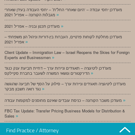
מעו”דכן יחסי עבודה – ‘היום שאחרי החל”ת’ – יחסי העבודה בעידן שאחרי
»
מגבלות הקורונה – אפריל 2021
»
מעו”דכן תכנון ובניה – אפריל 2021
מעו”דכן מחלקת לקוחות פרטיים, העברות בין-דוריות וניהול הון משפחתי –
»
אפריל 2021
Client Update – Immigration Law – Israel Reopens the Skies for Foreign
»
Experts and Businessmen
מעו”דכן ליטיגציה – תאגידים וניירות ערך – דחיית תביעת ענק כנגד
»
הדירקטורים ונושאי המשרה לשעבר בחברת סקיילקס
מעו”דכן ליטיגציה תאגידים וניירות ערך – סילוק על הסף של תביעה שהוגשה
»
נגד רואה חשבון מבקר
»
מעודכן משבר הקורונה – כניסת עובדים שאינם מחוסנים למקומות עבודה
FBC Tax Update: Transfer Pricing Business Models for Distribution &
»
Sales
»
מעו”דכן תכנון ובניה – מרץ 2021
Find Practice / Attorney