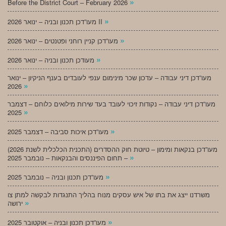
»
Before the District Court – February 2026
»
מעו”דכן תכנון ובניה – ינואר 2026 II
»
מעו”דכן קניין רוחני ופטנטים – ינואר 2026
»
מעודכן תכנון ובניה – ינואר 2026
מעו”דכן דיני עבודה – עדכון שכר מינימום ענפי לעובדים בענף הניקיון – ינואר
»
2026
מעו”דכן דיני עבודה – נקודות זיכוי לעובד בעד שירות מילואים כלוחם – דצמבר
»
2025
»
מעו”דכן איכות סביבה – דצמבר 2025
מעו”דכן בנקאות ומימון – טיוטת חוק ההסדרים (התכנית הכלכלית לשנת 2026)
»
– תחום הפיננסים והבנקאות – נובמבר 2025
»
מעו”דכן תכנון ובניה – נובמבר 2025
משרדנו ייצג את בתו של איש עסקים מנוח בהליך התנגדות לבקשה למתן צו
»
ירושה
»
מעו”דכן תכנון ובניה – אוקטובר 2025