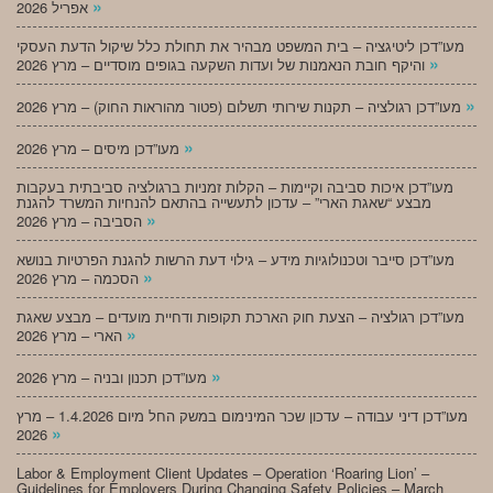
»
אפריל 2026
מעו”דכן ליטיגציה – בית המשפט מבהיר את תחולת כלל שיקול הדעת העסקי
»
והיקף חובת הנאמנות של ועדות השקעה בגופים מוסדיים – מרץ 2026
»
מעו”דכן רגולציה – תקנות שירותי תשלום (פטור מהוראות החוק) – מרץ 2026
»
מעו”דכן מיסים – מרץ 2026
מעו”דכן איכות סביבה וקיימות – הקלות זמניות ברגולציה סביבתית בעקבות
מבצע “שאגת הארי” – עדכון לתעשייה בהתאם להנחיות המשרד להגנת
»
הסביבה – מרץ 2026
מעו”דכן סייבר וטכנולוגיות מידע – גילוי דעת הרשות להגנת הפרטיות בנושא
»
הסכמה – מרץ 2026
מעו”דכן רגולציה – הצעת חוק הארכת תקופות ודחיית מועדים – מבצע שאגת
»
הארי – מרץ 2026
»
מעו”דכן תכנון ובניה – מרץ 2026
מעו”דכן דיני עבודה – עדכון שכר המינימום במשק החל מיום 1.4.2026 – מרץ
»
2026
Labor & Employment Client Updates – Operation ‘Roaring Lion’ –
Guidelines for Employers During Changing Safety Policies – March