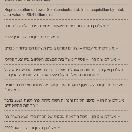
Representation of Tower Semiconductor Ltd. in its acquisition by Intel,
»
at a value of $5.4 billion (!)
»
מעו”דכן תחרות ותובענות ייצוגיות | מחיר מופרז – זליכה נ’ תנובה
»
מעו”דכן תכנון ובניה – מרץ 2022
»
מעו”דכן יחסי עבודה – שינויים זמניים בעניין תשלום דמי בידוד לעובדים
»
‘מעו”דכן שוק ההון – פסק דינו של בית המשפט העליון בעניין ‘בטר פלייס
מעו”דכן שוק הון – תנועת המטוטלת נעצרה – בית המשפט הכריע ביחס לכל
»
החברות הדואליות: על כללי האחריות לדיווח יחול הדין הזר
מעו”דכן תכנון ובניה – תיקון לתקנות התכנון והבניה (עבודות ומבנים הפטורים
»
מהיתר)
מעו”דכן שוק הון – עדכוני חקיקה והנחיות רשות ניירות ערך לשנת 2021 בדבר
»
הדוחות התקופתיים
»
מעו”דכן שוק הון – ניצול הזדמנות עסקית של חברה בידי נושא משרה בה
»
מעו”דכן תכנון ובניה – ינואר 2022