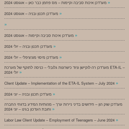
»
מעו”דכן איכות סביבה וקיימות – מס פחמן כבר כאן – אוגוסט 2024
»
מעו”דכן תכנון ובניה – אוגוסט 2024
»
»
מעו”דכן איכות סביבה וקיימות – אוגוסט 2024
»
מעו”דכן תכנון ובניה – יולי 2024
»
מעו”דכן מיסוי מוניציפלי – יולי 2024
מעו”דכן רה-לוקיישן וניוד כישרונות גלובלי – כניסה לתוקף של מערכת ETA-IL –
»
יולי 2024
»
Client Update – Implementation of the ETA-IL System – July 2024
»
מעו”דכן תכנון ובניה – יוני 2024
מעו”דכן שוק הון – חידושים בדיני ניירות ערך – מהותיות המידע בדווחי החברה
»
וחובת העדכון בגינו – יוני 2024
»
Labor Law Client Update – Employment of Teenagers – June 2024