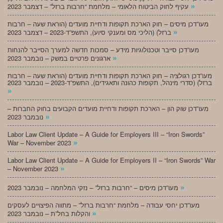
»
עקיף לחוק הביטוח הלאומי – מלחמת “חרבות ברזל” – דצמבר 2023
מעו”דכן מיסים – חוק הארכת תקופות ודחיית מועדים (הוראת שעה – חרבות
»
ברזל) (הליכי מס ומענקי סיוע), התשפ”ד-2023 – דצמבר 2023
מעו”דכן סייבר וטכנולוגיות מידע – סמכות חדשה למערך הסייבר להנחות
»
ארגונים פרטיים במשק – נובמבר 2023
מעו”דכן רגולציה – חוק הארכת תקופות ודחיית מועדים (הוראת שעה – חרבות
ברזל) (סדרי מינהל, תקופות כהונה ותאגידים), התשפ”ד-2023 – נובמבר 2023
»
מעו”דכן שוק הון – הארכת תקופות ודחיית מועדים הקבועים בחוק החברות –
»
נובמבר 2023
Labor Law Client Update – A Guide for Employers III – “Iron Swords”
»
War – November 2023
Labor Law Client Update – A Guide for Employers II – “Iron Swords” War
»
– November 2023
»
מעו”דכן מיסים – “חרבות ברזל” – נזקי המלחמה – נובמבר 2023
מעו”דכן יחסי עבודה – מלחמת “חרבות ברזל” – מתווה הפיצויים לעסקים
»
והקלות בחל”ת – נובמבר 2023