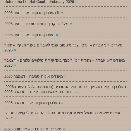
»
Before the District Court – February 2026
»
מעו”דכן תכנון ובניה – ינואר 2026 II
»
מעו”דכן קניין רוחני ופטנטים – ינואר 2026
»
מעודכן תכנון ובניה – ינואר 2026
מעו”דכן דיני עבודה – עדכון שכר מינימום ענפי לעובדים בענף הניקיון – ינואר
»
2026
מעו”דכן דיני עבודה – נקודות זיכוי לעובד בעד שירות מילואים כלוחם – דצמבר
»
2025
»
מעו”דכן איכות סביבה – דצמבר 2025
מעו”דכן בנקאות ומימון – טיוטת חוק ההסדרים (התכנית הכלכלית לשנת 2026)
»
– תחום הפיננסים והבנקאות – נובמבר 2025
»
מעו”דכן תכנון ובניה – נובמבר 2025
משרדנו ייצג את בתו של איש עסקים מנוח בהליך התנגדות לבקשה למתן צו
»
ירושה
»
מעו”דכן תכנון ובניה – אוקטובר 2025