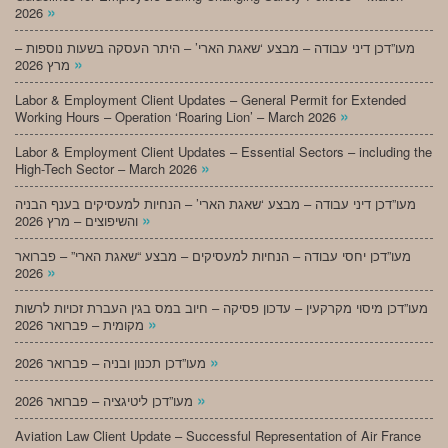
»
2026
מעו”דכן דיני עבודה – מבצע ‘שאגת הארי’ – היתר העסקה בשעות נוספות –
»
מרץ 2026
Labor & Employment Client Updates – General Permit for Extended
»
Working Hours – Operation ‘Roaring Lion’ – March 2026
Labor & Employment Client Updates – Essential Sectors – including the
»
High-Tech Sector – March 2026
מעו”דכן דיני עבודה – מבצע ‘שאגת הארי’ – הנחיות למעסיקים בענף הבניה
»
והשיפוצים – מרץ 2026
מעו”דכן יחסי עבודה – הנחיות למעסיקים – מבצע “שאגת הארי” – פברואר
»
2026
מעו”דכן מיסוי מקרקעין – עדכון פסיקה – חיוב במס בגין העברת זכויות לרשות
»
מקומית – פברואר 2026
»
מעו”דכן תכנון ובניה – פברואר 2026
»
מעו”דכן ליטיגציה – פברואר 2026
Aviation Law Client Update – Successful Representation of Air France