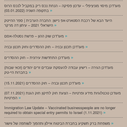
מעו”דכן מיסוי מוניציפלי – עדכון פסיקה – הנחת נכס ריק במקביל לנכס הרוס
»
בתקופה השניה (03.01.2022)
היעד הבא של רכבת הסטארט-אפ ניישן: החברה הערבית | ספר ההייטק
»
הישראלי 2021 – עיתון דה מרקר
»
מעו”דכן שוק ההון – פרשת נסטלה-אסם
»
מעו”דכן תכנון ובניה – חוק ההסדרים וחוק תכנון ובניה
»
מעו”דכן התחדשות עירונית – חוק ההסדרים
מעו”דכן הגירה – רישיון עבודה להעסקת עובדים זרים יהודים (זכאי שבות)
»
בחברות היי-טק
»
מעו”דכן תכנון ובניה – חוק ההסדרים (15.11.2021)
(07.11.2021) מעודכן טכנולוגיות מידע ופרטיות – הצעת חוק לתיקון חוק הגנת
»
הפרטיות
Immigration Law Update – Vaccinated businesspeople are no longer
»
required to obtain special entry permits to Israel (1.11.2021)
»
משפחת ברק תשקיע בחברת הביטוח איילון ותהפוך לשותפה של ווישור