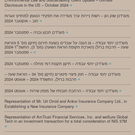
»
Disclosure in the US – October 2024
מעו”דכן שוק הון – רשות ניירות ערך מגדירה את תפקידי הנאמן למחזיקי אגרות
»
חוב – אוקטובר 2024
»
מעו”דכן תכנון ובניה – ספטמבר 2024
מעו”דכן יחסי עבודה – צו הגנה על עובדים בשעת חירום (תיקון מס’ 5 והוראת
שעה – חרבות ברזל) (הארכת תקופת הוראת השעה) (מס’ 3), התשפ״ד-2024
»
– ספטמבר 2024
»
מעו”דכן יחסי עבודה – תיקון תקנות דמי מחלה – ספטמבר 2024
מעו”דכן יחסי עבודה – חוק פיצויי פיטורים (תיקון מס’ 34 – הוראת שעה –
»
חרבות ברזל), התשפ”ד-2024 – אוגוסט 2024
»
מעו”דכן יחסי עבודה – הרחבת חובותיו של מזמין שירות – אוגוסט 2024
Representation of Mr. Uri Omid and Ankor Insurance Company Ltd., in
»
Establishing a New Insurance Company
Representation of AmTrust Financial Services, Inc. and weSure Global
Tech in an investment transaction for a total consideration of NIS 37M
»