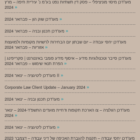
מעו”דכן מיסוי מוניציפלי – פסק דין תשתיות נפט בע”מ נ’ עיריית חיפה – מרץ
»
2024
»
מעו”דכן שוק הון – פברואר 2024
»
מעו”דכן תכנון ובניה – פברואר 2024
מעו”דכן יחסי עבודה – יום שבתון יום הבחירות לרשויות מקומיות ולמועצות
»
אזוריות – פברואר 2024
מעו”דכן סייבר וטכנולוגיות מידע – איסוף מידע פומבי באינטרנט | סקרייפינג |
»
הפרת תנאי שימוש – פברואר 2024
»
מעו”דכן ליטיגציה – ינואר 2024 II
»
Corporate Law Client Update – January 2024
»
מעו”דכן תכנון ובניה – ינואר 2024
מעו”דכן רגולציה – צו הארכת תקופות ודחיית מועדים התשפ”ד-2024 – ינואר
»
2024
»
מעו”דכן ליטיגציה – ינואר 2024
מעו”דכן יחסי עבודה – תקנות להגברת האכיפה של דיני עבודה – דצמבר 2023