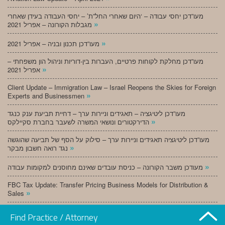
מעו”דכן יחסי עבודה – ‘היום שאחרי החל”ת’ – יחסי העבודה בעידן שאחרי
»
מגבלות הקורונה – אפריל 2021
»
מעו”דכן תכנון ובניה – אפריל 2021
מעו”דכן מחלקת לקוחות פרטיים, העברות בין-דוריות וניהול הון משפחתי –
»
אפריל 2021
Client Update – Immigration Law – Israel Reopens the Skies for Foreign
»
Experts and Businessmen
מעו”דכן ליטיגציה – תאגידים וניירות ערך – דחיית תביעת ענק כנגד
»
הדירקטורים ונושאי המשרה לשעבר בחברת סקיילקס
מעו”דכן ליטיגציה תאגידים וניירות ערך – סילוק על הסף של תביעה שהוגשה
»
נגד רואה חשבון מבקר
»
מעודכן משבר הקורונה – כניסת עובדים שאינם מחוסנים למקומות עבודה
FBC Tax Update: Transfer Pricing Business Models for Distribution &
»
Sales
»
מעו”דכן תכנון ובניה – מרץ 2021
Find Practice / Attorney