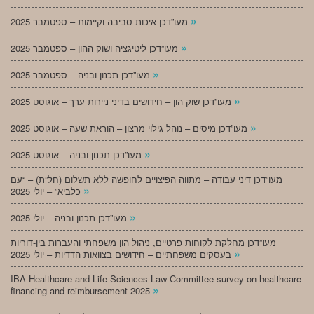
»
מעו”דכן איכות סביבה וקיימות – ספטמבר 2025
»
מעו”דכן ליטיגציה ושוק ההון – ספטמבר 2025
»
מעו”דכן תכנון ובניה – ספטמבר 2025
»
מעו”דכן שוק הון – חידושים בדיני ניירות ערך – אוגוסט 2025
»
מעו”דכן מיסים – נוהל גילוי מרצון – הוראת שעה – אוגוסט 2025
»
מעו”דכן תכנון ובניה – אוגוסט 2025
מעו”דכן דיני עבודה – מתווה הפיצויים לחופשה ללא תשלום (חל”ת) – “עם
»
כלביא” – יולי 2025
»
מעו”דכן תכנון ובניה – יולי 2025
מעו”דכן מחלקת לקוחות פרטיים, ניהול הון משפחתי והעברות בין-דוריות
»
בעסקים משפחתיים – חידושים בצוואות הדדיות – יולי 2025
IBA Healthcare and Life Sciences Law Committee survey on healthcare
»
financing and reimbursement 2025