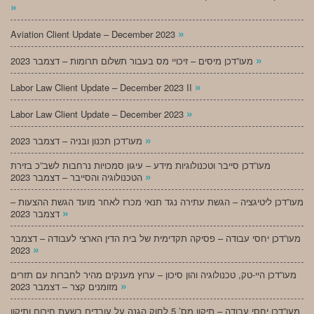
»
»
Aviation Client Update – December 2023
»
מעו”דכן מיסים – זיכויי מס בעבור תשלום תרומות – דצמבר 2023
»
Labor Law Client Update – December 2023 II
»
Labor Law Client Update – December 2023
»
מעו”דכן תכנון ובניה – דצמבר 2023
מעו”דכן סייבר וטכנולוגיות מידע – עיגון סמכויות נרחבות לשב”כ בזירת
»
הטכנולוגיה והסייבר – דצמבר 2023
מעו”דכן ליטיגציה – הגשת עתירה נגד תנאי מכרז לאחר מועד הגשת ההצעות –
»
דצמבר 2023
מעו”דכן יחסי עבודה – פסיקה תקדימית של בית הדין הארצי לעבודה – דצמבר
»
2023
מעו”דכן היי-טק, טכנולוגיה והון סיכון – ערוץ מענקים מהיר לחברות עם תזרים
»
מזומנים קצר – דצמבר 2023
מעו”דכן יחסי עבודה – תיקון מס’ 5 לחוק הגנה על עובדים בשעת חירום ותיקון