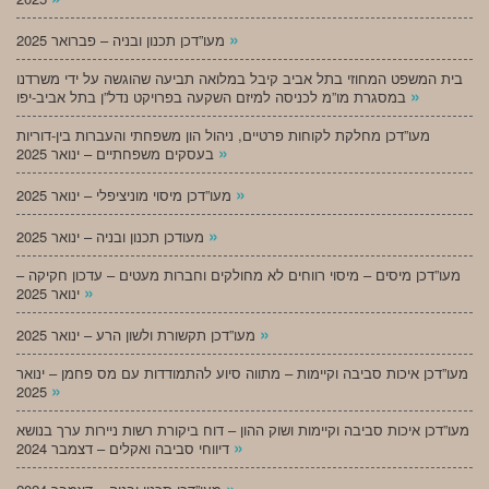
»
מעו”דכן תכנון ובניה – פברואר 2025
בית המשפט המחוזי בתל אביב קיבל במלואה תביעה שהוגשה על ידי משרדנו
»
במסגרת מו”מ לכניסה למיזם השקעה בפרויקט נדל”ן בתל אביב-יפו
מעו”דכן מחלקת לקוחות פרטיים, ניהול הון משפחתי והעברות בין-דוריות
»
בעסקים משפחתיים – ינואר 2025
»
מעו”דכן מיסוי מוניציפלי – ינואר 2025
»
מעודכן תכנון ובניה – ינואר 2025
מעו”דכן מיסים – מיסוי רווחים לא מחולקים וחברות מעטים – עדכון חקיקה –
»
ינואר 2025
»
מעו”דכן תקשורת ולשון הרע – ינואר 2025
מעו”דכן איכות סביבה וקיימות – מתווה סיוע להתמודדות עם מס פחמן – ינואר
»
2025
מעו”דכן איכות סביבה וקיימות ושוק ההון – דוח ביקורת רשות ניירות ערך בנושא
»
דיווחי סביבה ואקלים – דצמבר 2024
»