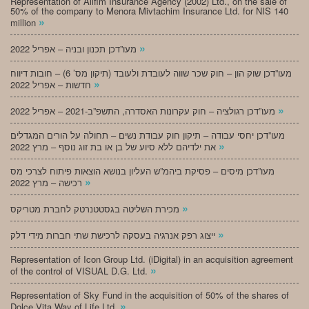
Representation of Alifim Insurance Agency (2002) Ltd., on the sale of
50% of the company to Menora Mivtachim Insurance Ltd. for NIS 140
»
million
»
מעו”דכן תכנון ובניה – אפריל 2022
מעו”דכן שוק הון – חוק שכר שווה לעובדת ולעובד (תיקון מס’ 6) – חובות דיווח
»
חדשות – אפריל 2022
»
מעו”דכן רגולציה – חוק עקרונות האסדרה, התשפ”ב-2021 – אפריל 2022
מעו”דכן יחסי עבודה – תיקון חוק עבודת נשים – תחולה על הורים המגדלים
»
את ילדיהם ללא סיוע של בן או בת זוג נוסף – מרץ 2022
מעו”דכן מיסים – פסיקת ביהמ”ש העליון בנושא הוצאות פיתוח לצרכי מס
»
רכישה – מרץ 2022
»
מכירת השליטה בגסטטנרטק לחברת מטריקס
»
ייצוג רפק אנרגיה בעסקה לרכישת שתי חברות מידי דלק
Representation of Icon Group Ltd. (iDigital) in an acquisition agreement
»
of the control of VISUAL D.G. Ltd.
Representation of Sky Fund in the acquisition of 50% of the shares of
»
Dolce Vita Way of Life Ltd.