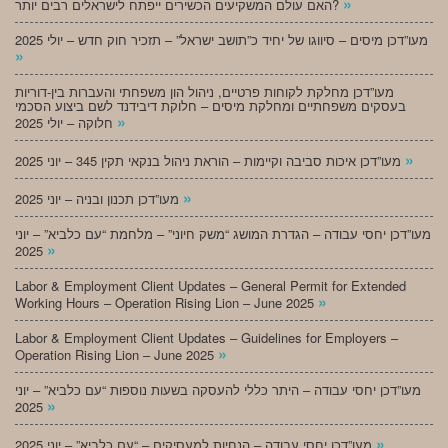
»
האם עולם המשקיעים הכשירים ייפתח לישראלים רבים יותר?
מעו”דכן מיסים – סיווגו של יחיד כ”תושב ישראל” – תזכיר חוק חדש – יולי 2025
»
מעו”דכן מחלקת לקוחות פרטיים, ניהול הון משפחתי והעברות בין-דוריות
בעסקים משפחתיים ומחלקת מיסים – חלוקת דיבידנד לשם ביצוע הסכמי
»
חלוקה – יולי 2025
»
מעו”דכן איכות סביבה וקיימות – הוראת ניהול בנקאי תקין 345 – יוני 2025
»
מעו”דכן תכנון ובניה – יוני 2025
מעו”דכן יחסי עבודה – הגדרת המושג “משק חיוני” – מלחמת “עם כלביא” – יוני
»
2025
Labor & Employment Client Updates – General Permit for Extended
»
Working Hours – Operation Rising Lion – June 2025
Labor & Employment Client Updates – Guidelines for Employers –
»
Operation Rising Lion – June 2025
מעו”דכן יחסי עבודה – היתר כללי להעסקה בשעות נוספות “עם כלביא” – יוני
»
2025
»
מעו”דכן יחסי עבודה – הנחיות למעסיקים – “עם כלביא” – יוני 2025