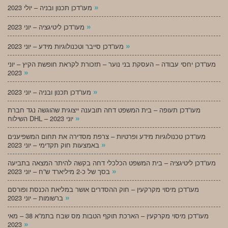
»
מעו”דכן תכנון ובניה – יולי 2023
»
מעו”דכן ליטיגציה – יוני 2023
»
מעו”דכן סייבר וטכנולוגיות מידע – יוני 2023
מעו”דכן יחסי עבודה – העסקת בני נוער – תזכורת לקראת חופשת הקיץ – יוני
»
2023
»
מעו”דכן תכנון ובניה – יוני 2023
מעו”דכן תעופה – בית המשפט דחה תובענה ייצוגית שהוגשה נגד חברת
»
השילוח DHL – יוני 2023
מעו”דכן טכנולוגיות מידע ופרטיות – צרפת מסדירה את תחום המשפיענים
»
באמצעות חוק תקדימי – יוני 2023
מעו”דכן ליטיגציה – בית המשפט הכלכלי דחה בקשה להיתר המצאה בתביעה
»
בסך של כ-2 מיליארד ש”ח – יוני 2023
מעו”דכן מיסוי מקרקעין – חוק ההסדרים אושר במליאת הכנסת ופורסם
»
ברשומות – יוני 2023
מעו”דכן מיסוי מקרקעין – הארכת תוקף הטבות מס שבח בתמ”א 38 – מאי
»
2023