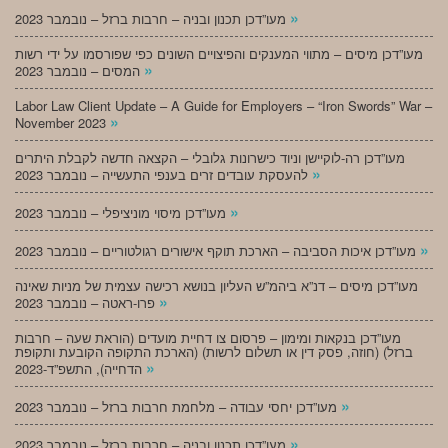
»
מעו”דכן תכנון ובניה – חרבות ברזל – נובמבר 2023
מעו”דכן מיסים – מתווי המענקים והפיצויים השונים כפי שפורסמו על ידי רשות
»
המסים – נובמבר 2023
Labor Law Client Update – A Guide for Employers – “Iron Swords” War –
»
November 2023
מעו”דכן רה-לוקיישן וניוד כישרונות גלובלי – הקצאה חדשה לקבלת היתרים
»
להעסקת עובדים זרים בענפי התעשייה – נובמבר 2023
»
מעו”דכן מיסוי מוניציפלי – נובמבר 2023
»
מעו”דכן איכות הסביבה – הארכת תוקף אישורים רגולטוריים – נובמבר 2023
מעו”דכן מיסים – דנ”א ביהמ”ש העליון בנושא רכישה עצמית של מניות שאינה
»
פרו-ראטה – נובמבר 2023
מעו”דכן בנקאות ומימון – פרסום צו דחיית מועדים (הוראת שעה – חרבות
ברזל) (חוזה, פסק דין או תשלום לרשות) (הארכת התקופה הקובעת ותקופת
»
הדחייה), התשפ”ד-2023
»
מעו”דכן יחסי עבודה – מלחמת חרבות ברזל – נובמבר 2023
»
מעו”דכן תכנון ובניה – חרבות ברזל – נובמבר 2023