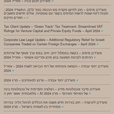
»
מעו”דכן תכנון ובניה – אפריל 2024
;מעו”דכן מיסים – חוק לתיקון פקודת מס הכנסה (מס’ 272), התשפ”ד-2024:
חובות דיווח שונות לרשות המיסים בקשר עם נאמנויות, עולים חדשים ותושבים
»
חוזרים ותיקים –
Tax Client Update – “Green Track” Tax Treatment: Streamlined VAT
»
Rulings for Venture Capital and Private Equity Funds – April 2024
Corporate Law Legal Update – Additional Regulatory Relief for Israeli
»
Companies Traded on Certain Foreign Exchanges – April 2024
מעו”דכן מיסים – בקשה במסלול ירוק: חיוב במס ערך מוסף של שירותים
»
הניתנים לקרנות השקעה בהון סיכון ופרייבט אקוויטי – אפריל 2024
מעו”דכן יחסי עבודה – הקפאה והפחתה של דמי הבראה לשנת 2024 – אפריל
»
2024
»
מעו”דכן יחסי עבודה – עדכון למעסיקים – מרץ 2024
מעו”דכן סייבר וטכנולוגיות מידע – רגולציה תקדימית על טכנולוגיות בינה
»
מלאכותית: אושר חוק ה – AI של האיחוד האירופי – מרץ 2024
מעו”דכן ליטיגציה – חוק בוררות חדש משנה את הכללים לניהול הליכי בוררות
»
מסחרית בין-לאומית בישראל – מרץ 2024