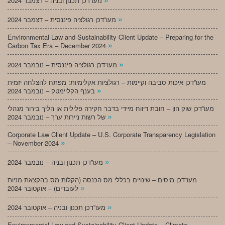
מעו”דכן תכנון ובניה – דצמבר 2024
»
מעו”דכן רגולציה פיננסית – דצמבר 2024
Environmental Law and Sustainability Client Update – Preparing for the
»
Carbon Tax Era – December 2024
»
מעו”דכן רגולציה פיננסית – נובמבר 2024
מעו”דכן איכות סביבה וקיימות – רגולציות אקלימיות: מפתח להצלחה יזמית
»
בענף הקליימטק – נובמבר 2024
מעו”דכן שוק הון – חובת דיווח מיידי בדבר חקירה פלילית או הליך בירור מנהלי
»
של רשות ניירות ערך – נובמבר 2024
Corporate Law Client Update – U.S. Corporate Transparency Legislation
»
– November 2024
»
מעו”דכן תכנון ובניה – נובמבר 2024
מעו”דכן מיסים – שינויים בכללי מס הכנסה (הקלות מס בהקצאת מניות
»
לעובדים) – אוקטובר 2024
»
מעו”דכן תכנון ובניה – אוקטובר 2024
Environmental Law and Sustainability Client Update – Climate