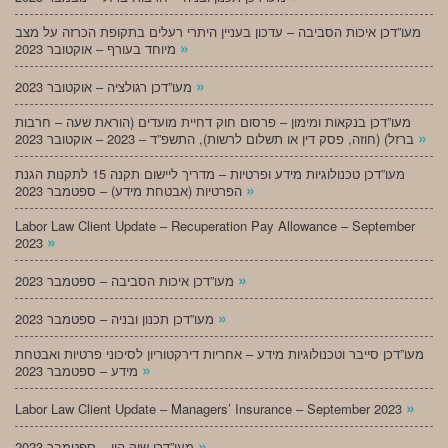
מעו”דכן איכות הסביבה – עדכון בעניין היתרי רעלים בתקופת הכרזה על מצב
»
מיוחד בעורף – אוקטובר 2023
»
מעו”דכן רגולציה – אוקטובר 2023
מעו”דכן בנקאות ומימון – פרסום חוק דחיית מועדים (הוראת שעה – חרבות
»
ברזל) (חוזה, פסק דין או תשלום לרשות), התשפ”ד – 2023 – אוקטובר 2023
מעו”דכן טכנולוגיות מידע ופרטיות – מדריך ליישום תקנה 15 לתקנות הגנת
»
הפרטיות (אבטחת מידע) – ספטמבר 2023
Labor Law Client Update – Recuperation Pay Allowance – September
»
2023
»
מעו”דכן איכות הסביבה – ספטמבר 2023
»
מעו”דכן תכנון ובניה – ספטמבר 2023
מעו”דכן סייבר וטכנולוגיות מידע – אחריות דירקטוריון לסיכוני פרטיות ואבטחת
»
מידע – ספטמבר 2023
»
Labor Law Client Update – Managers’ Insurance – September 2023
»
מעו”דכן שוק הון – ספטמבר 2023