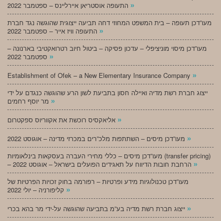
»
התעופה אוסטריאן איירליינס – ספטמבר 2022
מעו”דכן תעופה – בית המשפט המחוזי דחה תביעה ייצוגית שהוגשה נגד חברת
»
התעופה וויז אייר – ספטמבר 2022
מעו”דכן מיסוי מוניציפלי – עדכון פסיקה – ביטול חיוב רטרואקטיבי בארנונה –
»
ספטמבר 2022
»
Establishment of Ofek – a New Elementary Insurance Company
ייצוג חברת רשת מדיה ואיילה חסון בתביעת לשון הרע שהוגשה כנגדם על ידי
»
מר יוסף רחמים
»
אליאקסיס רוכשת את אקווריוס ספקטרום
»
מעו”דכן מיסים – השתתפות מלכ”רים במכרזי מדינה – אוגוסט 2022
מעו”דכן מיסים – כללי מחירי העברה בעסקאות בינלאומיות (transfer pricing)
»
– הרחבת חובות הדיווח על תאגידים הפועלים בישראל – אוגוסט 2022
מעו”דכן טכנולוגיות מידע ופרטיות – רפורמה בחוק זכויות הפרטיות של
»
קליפורניה – יולי 2022
»
ייצוג חברת רשת מדיה בע”מ בתביעה שהוגשה על-ידי מר בהא בכרי