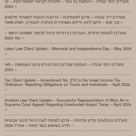
מעו”דכן יחסי עבודה – העסקת בני נוער – תזכורת לקראת חופשת הקיץ – יוני
»
2024
מעו”דכן דיני עבודה – עדכון למעסיקים – הרחבת ההגנות למשרתי מילואים
»
ובני זוגם – תיקון לחוק חיילים משוחררים (החזרה לעבודה), תש”ט-1949
מעו”דכן לקוחות פרטיים, העברות בין דוריות וניהול סכסוכי משפחה וירושה –
»
מאי 2024
Labor Law Client Update – Memorial and Independence Day – May 2024
»
מעו”דכן יחסי עבודה – העסקת עובדים ביום הזיכרון וביום העצמאות – מאי
»
2024
Tax Client Update – Amendment No. 272 to the Israel Income Tax
Ordinance: Reporting Obligations on Trusts and Individuals – April 2024
»
Aviation Law Client Update – Successful Representation of Wizz Air in
Supreme Court Appeal Regarding Unrefunded Airport Taxes – April 2024
»
מעו”דכן טכנולוגיות מידע ופרטיות – עדכון לקוחות לעניין ניהול סיכוני אבטחת
»
מידע בשימוש בקוד פתוח – אפריל 2024