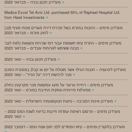
»
מעו”דכן תכנון ובניה – פברואר 2023
Medica Excel Tel Aviv Ltd. purchased 50% of Raphael Hospital Ltd.
»
from Harel Investments
מעו”דכן מיסים – החבות במע”מ בשל מכירת דירת מגורים מכוח סעיף 5(ב)
»
לחוק מע”מ – פברואר 2023
מעו”דכן מיסים – התרת קיזוז תשומות עבור דמי שכירות והוצאות נלוות לגבי
»
מבנה ששימש לארוחות עובדים – פברואר 2023
»
מעו”דכן תכנון ובניה – ינואר 2023
מעו”דכן ליטיגציה – חובות הגילוי אשר מוטלת על יזם או קבלן במסגרת הסכם
»
מכר לרכישת דירה “על הנייר” – ינואר 2023
מעו”דכן מיסים – דחיית ערעור על סיווג עסקאות מכר מקרקעין כחלק
»
מפעילות פירותית-עסקית החייבת במע”מ – ינואר 2023
»
מעו”דכן איכות הסביבה – טיוטת הטקסונומיה הישראלית – ינואר 2023
מעו”דכן מיסים – פרסום רשימת עמדות חייבות בדיווח לשנת המס 2022 –
»
ינואר 2023
מעו”דכן בלוקצ’יין ומיסים – קיזוז הפסדים לפני תום שנת המס – דצמבר 2022
»