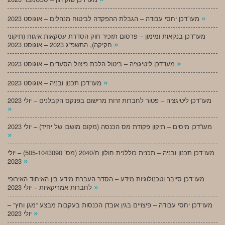
»
מעו”דכן יחסי עבודה – הגבלת ההפקדה לביטוח מנהלים – אוגוסט 2023
מעו”דכן בנקאות ומימון – פרסום תזכיר חוק הסדרת עסקאות איגוח (תיקוני
»
חקיקה), התשפ”ג 2023 – אוגוסט 2023
»
מעו”דכן ליטיגציה – ביטול הלכת פיצול הסעדים – אוגוסט 2023
»
מעו”דכן תכנון ובניה – אוגוסט 2023
מעו”דכן ליטיגציה – פטור לחברות זרות מרישום בפנקס הקבלנים – יולי 2023
»
מעו”דכן מיסים – תיקון פקודת מס הכנסה (מקום מושבו של יחיד) – יולי 2023
»
מעו”דכן תכנון ובניה – תכנית כוללנית חולון ח/2040 (מס’ 505-1043090) – יולי
»
2023
מעו”דכן סייבר וטכנולוגיות מידע – הסדר העברת מידע בין האיחוד האירופי
»
לחברות אמריקאיות – יולי 2023
מעו”דכן יחסי עבודה – פיצויים בגין אובדן הכנסות בעקבות מבצע “מגן וחץ” –
»
יולי 2023