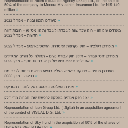
Representation of Alifim Insurance Agency (2002) Ltd., on the sale of
50% of the company to Menora Mivtachim Insurance Ltd. for NIS 140
»
million
»
מעו”דכן תכנון ובניה – אפריל 2022
מעו”דכן שוק הון – חוק שכר שווה לעובדת ולעובד (תיקון מס’ 6) – חובות דיווח
»
חדשות – אפריל 2022
»
מעו”דכן רגולציה – חוק עקרונות האסדרה, התשפ”ב-2021 – אפריל 2022
מעו”דכן יחסי עבודה – תיקון חוק עבודת נשים – תחולה על הורים המגדלים
»
את ילדיהם ללא סיוע של בן או בת זוג נוסף – מרץ 2022
מעו”דכן מיסים – פסיקת ביהמ”ש העליון בנושא הוצאות פיתוח לצרכי מס
»
רכישה – מרץ 2022
»
מכירת השליטה בגסטטנרטק לחברת מטריקס
»
ייצוג רפק אנרגיה בעסקה לרכישת שתי חברות מידי דלק
Representation of Icon Group Ltd. (iDigital) in an acquisition agreement
»
of the control of VISUAL D.G. Ltd.
Representation of Sky Fund in the acquisition of 50% of the shares of
»
Dolce Vita Way of Life Ltd.