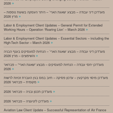
»
2026
מעו”דכן דיני עבודה – מבצע ‘שאגת הארי’ – היתר העסקה בשעות נוספות –
»
מרץ 2026
Labor & Employment Client Updates – General Permit for Extended
»
Working Hours – Operation ‘Roaring Lion’ – March 2026
Labor & Employment Client Updates – Essential Sectors – including the
»
High-Tech Sector – March 2026
מעו”דכן דיני עבודה – מבצע ‘שאגת הארי’ – הנחיות למעסיקים בענף הבניה
»
והשיפוצים – מרץ 2026
מעו”דכן יחסי עבודה – הנחיות למעסיקים – מבצע “שאגת הארי” – פברואר
»
2026
מעו”דכן מיסוי מקרקעין – עדכון פסיקה – חיוב במס בגין העברת זכויות לרשות
»
מקומית – פברואר 2026
»
מעו”דכן תכנון ובניה – פברואר 2026
»
מעו”דכן ליטיגציה – פברואר 2026
Aviation Law Client Update – Successful Representation of Air France