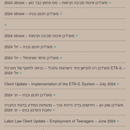
»
מעו”דכן איכות סביבה וקיימות – מס פחמן כבר כאן – אוגוסט 2024
»
מעו”דכן תכנון ובניה – אוגוסט 2024
»
»
מעו”דכן איכות סביבה וקיימות – אוגוסט 2024
»
מעו”דכן תכנון ובניה – יולי 2024
»
מעו”דכן מיסוי מוניציפלי – יולי 2024
מעו”דכן רה-לוקיישן וניוד כישרונות גלובלי – כניסה לתוקף של מערכת ETA-IL –
»
יולי 2024
»
Client Update – Implementation of the ETA-IL System – July 2024
»
מעו”דכן תכנון ובניה – יוני 2024
מעו”דכן שוק הון – חידושים בדיני ניירות ערך – מהותיות המידע בדווחי החברה
»
וחובת העדכון בגינו – יוני 2024
»
Labor Law Client Update – Employment of Teenagers – June 2024