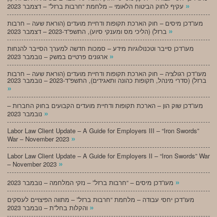
»
עקיף לחוק הביטוח הלאומי – מלחמת “חרבות ברזל” – דצמבר 2023
מעו”דכן מיסים – חוק הארכת תקופות ודחיית מועדים (הוראת שעה – חרבות
»
ברזל) (הליכי מס ומענקי סיוע), התשפ”ד-2023 – דצמבר 2023
מעו”דכן סייבר וטכנולוגיות מידע – סמכות חדשה למערך הסייבר להנחות
»
ארגונים פרטיים במשק – נובמבר 2023
מעו”דכן רגולציה – חוק הארכת תקופות ודחיית מועדים (הוראת שעה – חרבות
ברזל) (סדרי מינהל, תקופות כהונה ותאגידים), התשפ”ד-2023 – נובמבר 2023
»
מעו”דכן שוק הון – הארכת תקופות ודחיית מועדים הקבועים בחוק החברות –
»
נובמבר 2023
Labor Law Client Update – A Guide for Employers III – “Iron Swords”
»
War – November 2023
Labor Law Client Update – A Guide for Employers II – “Iron Swords” War
»
– November 2023
»
מעו”דכן מיסים – “חרבות ברזל” – נזקי המלחמה – נובמבר 2023
מעו”דכן יחסי עבודה – מלחמת “חרבות ברזל” – מתווה הפיצויים לעסקים
»
והקלות בחל”ת – נובמבר 2023