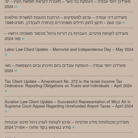
מעו”דכן יחסי עבודה – העסקת בני נוער – תזכורת לקראת חופשת הקיץ – יוני
»
2024
מעו”דכן דיני עבודה – עדכון למעסיקים – הרחבת ההגנות למשרתי מילואים
»
ובני זוגם – תיקון לחוק חיילים משוחררים (החזרה לעבודה), תש”ט-1949
מעו”דכן לקוחות פרטיים, העברות בין דוריות וניהול סכסוכי משפחה וירושה –
»
מאי 2024
Labor Law Client Update – Memorial and Independence Day – May 2024
»
מעו”דכן יחסי עבודה – העסקת עובדים ביום הזיכרון וביום העצמאות – מאי
»
2024
Tax Client Update – Amendment No. 272 to the Israel Income Tax
Ordinance: Reporting Obligations on Trusts and Individuals – April 2024
»
Aviation Law Client Update – Successful Representation of Wizz Air in
Supreme Court Appeal Regarding Unrefunded Airport Taxes – April 2024
»
מעו”דכן טכנולוגיות מידע ופרטיות – עדכון לקוחות לעניין ניהול סיכוני אבטחת
»
מידע בשימוש בקוד פתוח – אפריל 2024