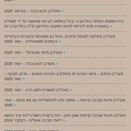
»
מעו”דכן תכנון ובניה – פברואר 2025
בית המשפט המחוזי בתל אביב קיבל במלואה תביעה שהוגשה על ידי משרדנו
»
במסגרת מו”מ לכניסה למיזם השקעה בפרויקט נדל”ן בתל אביב-יפו
מעו”דכן מחלקת לקוחות פרטיים, ניהול הון משפחתי והעברות בין-דוריות
»
בעסקים משפחתיים – ינואר 2025
»
מעו”דכן מיסוי מוניציפלי – ינואר 2025
»
מעודכן תכנון ובניה – ינואר 2025
מעו”דכן מיסים – מיסוי רווחים לא מחולקים וחברות מעטים – עדכון חקיקה –
»
ינואר 2025
»
מעו”דכן תקשורת ולשון הרע – ינואר 2025
מעו”דכן איכות סביבה וקיימות – מתווה סיוע להתמודדות עם מס פחמן – ינואר
»
2025
מעו”דכן איכות סביבה וקיימות ושוק ההון – דוח ביקורת רשות ניירות ערך בנושא
»
דיווחי סביבה ואקלים – דצמבר 2024
»