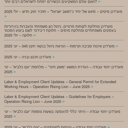
»
האם עולם המשקיעים הכשירים ייפתח לישראלים רבים יותר?
מעו”דכן מיסים – סיווגו של יחיד כ”תושב ישראל” – תזכיר חוק חדש – יולי 2025
»
מעו”דכן מחלקת לקוחות פרטיים, ניהול הון משפחתי והעברות בין-דוריות
בעסקים משפחתיים ומחלקת מיסים – חלוקת דיבידנד לשם ביצוע הסכמי
»
חלוקה – יולי 2025
»
מעו”דכן איכות סביבה וקיימות – הוראת ניהול בנקאי תקין 345 – יוני 2025
»
מעו”דכן תכנון ובניה – יוני 2025
מעו”דכן יחסי עבודה – הגדרת המושג “משק חיוני” – מלחמת “עם כלביא” – יוני
»
2025
Labor & Employment Client Updates – General Permit for Extended
»
Working Hours – Operation Rising Lion – June 2025
Labor & Employment Client Updates – Guidelines for Employers –
»
Operation Rising Lion – June 2025
מעו”דכן יחסי עבודה – היתר כללי להעסקה בשעות נוספות “עם כלביא” – יוני
»
2025
»
מעו”דכן יחסי עבודה – הנחיות למעסיקים – “עם כלביא” – יוני 2025