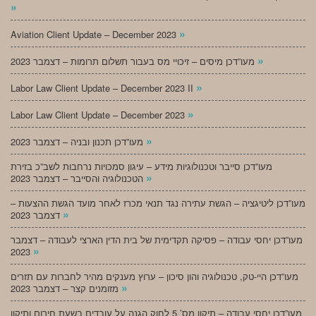
»
»
Aviation Client Update – December 2023
»
מעו”דכן מיסים – זיכויי מס בעבור תשלום תרומות – דצמבר 2023
»
Labor Law Client Update – December 2023 II
»
Labor Law Client Update – December 2023
»
מעו”דכן תכנון ובניה – דצמבר 2023
מעו”דכן סייבר וטכנולוגיות מידע – עיגון סמכויות נרחבות לשב”כ בזירת
»
הטכנולוגיה והסייבר – דצמבר 2023
מעו”דכן ליטיגציה – הגשת עתירה נגד תנאי מכרז לאחר מועד הגשת ההצעות –
»
דצמבר 2023
מעו”דכן יחסי עבודה – פסיקה תקדימית של בית הדין הארצי לעבודה – דצמבר
»
2023
מעו”דכן היי-טק, טכנולוגיה והון סיכון – ערוץ מענקים מהיר לחברות עם תזרים
»
מזומנים קצר – דצמבר 2023
מעו”דכן יחסי עבודה – תיקון מס’ 5 לחוק הגנה על עובדים בשעת חירום ותיקון