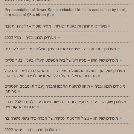
Representation of Tower Semiconductor Ltd. in its acquisition by Intel,
»
at a value of $5.4 billion (!)
»
מעו”דכן תחרות ותובענות ייצוגיות | מחיר מופרז – זליכה נ’ תנובה
»
מעו”דכן תכנון ובניה – מרץ 2022
»
מעו”דכן יחסי עבודה – שינויים זמניים בעניין תשלום דמי בידוד לעובדים
»
‘מעו”דכן שוק ההון – פסק דינו של בית המשפט העליון בעניין ‘בטר פלייס
מעו”דכן שוק הון – תנועת המטוטלת נעצרה – בית המשפט הכריע ביחס לכל
»
החברות הדואליות: על כללי האחריות לדיווח יחול הדין הזר
מעו”דכן תכנון ובניה – תיקון לתקנות התכנון והבניה (עבודות ומבנים הפטורים
»
מהיתר)
מעו”דכן שוק הון – עדכוני חקיקה והנחיות רשות ניירות ערך לשנת 2021 בדבר
»
הדוחות התקופתיים
»
מעו”דכן שוק הון – ניצול הזדמנות עסקית של חברה בידי נושא משרה בה
»
מעו”דכן תכנון ובניה – ינואר 2022