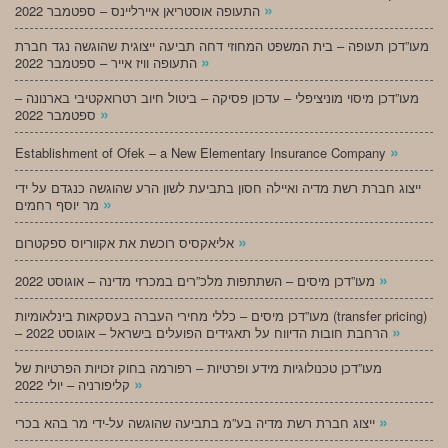
»
התעופה אוסטריאן איירליינס – ספטמבר 2022
מעו”דכן תעופה – בית המשפט המחוזי דחה תביעה ייצוגית שהוגשה נגד חברת
»
התעופה וויז אייר – ספטמבר 2022
מעו”דכן מיסוי מוניציפלי – עדכון פסיקה – ביטול חיוב רטרואקטיבי בארנונה –
»
ספטמבר 2022
»
Establishment of Ofek – a New Elementary Insurance Company
ייצוג חברת רשת מדיה ואיילה חסון בתביעת לשון הרע שהוגשה כנגדם על ידי
»
מר יוסף רחמים
»
אליאקסיס רוכשת את אקווריוס ספקטרום
»
מעו”דכן מיסים – השתתפות מלכ”רים במכרזי מדינה – אוגוסט 2022
מעו”דכן מיסים – כללי מחירי העברה בעסקאות בינלאומיות (transfer pricing)
»
– הרחבת חובות הדיווח על תאגידים הפועלים בישראל – אוגוסט 2022
מעו”דכן טכנולוגיות מידע ופרטיות – רפורמה בחוק זכויות הפרטיות של
»
קליפורניה – יולי 2022
»
ייצוג חברת רשת מדיה בע”מ בתביעה שהוגשה על-ידי מר בהא בכרי