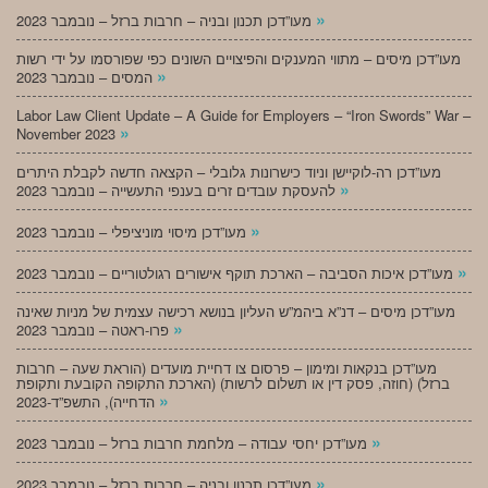
»
מעו”דכן תכנון ובניה – חרבות ברזל – נובמבר 2023
מעו”דכן מיסים – מתווי המענקים והפיצויים השונים כפי שפורסמו על ידי רשות
»
המסים – נובמבר 2023
Labor Law Client Update – A Guide for Employers – “Iron Swords” War –
»
November 2023
מעו”דכן רה-לוקיישן וניוד כישרונות גלובלי – הקצאה חדשה לקבלת היתרים
»
להעסקת עובדים זרים בענפי התעשייה – נובמבר 2023
»
מעו”דכן מיסוי מוניציפלי – נובמבר 2023
»
מעו”דכן איכות הסביבה – הארכת תוקף אישורים רגולטוריים – נובמבר 2023
מעו”דכן מיסים – דנ”א ביהמ”ש העליון בנושא רכישה עצמית של מניות שאינה
»
פרו-ראטה – נובמבר 2023
מעו”דכן בנקאות ומימון – פרסום צו דחיית מועדים (הוראת שעה – חרבות
ברזל) (חוזה, פסק דין או תשלום לרשות) (הארכת התקופה הקובעת ותקופת
»
הדחייה), התשפ”ד-2023
»
מעו”דכן יחסי עבודה – מלחמת חרבות ברזל – נובמבר 2023
»
מעו”דכן תכנון ובניה – חרבות ברזל – נובמבר 2023