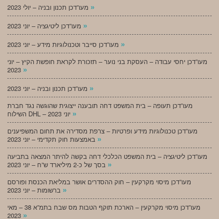
»
מעו”דכן תכנון ובניה – יולי 2023
»
מעו”דכן ליטיגציה – יוני 2023
»
מעו”דכן סייבר וטכנולוגיות מידע – יוני 2023
מעו”דכן יחסי עבודה – העסקת בני נוער – תזכורת לקראת חופשת הקיץ – יוני
»
2023
»
מעו”דכן תכנון ובניה – יוני 2023
מעו”דכן תעופה – בית המשפט דחה תובענה ייצוגית שהוגשה נגד חברת
»
השילוח DHL – יוני 2023
מעו”דכן טכנולוגיות מידע ופרטיות – צרפת מסדירה את תחום המשפיענים
»
באמצעות חוק תקדימי – יוני 2023
מעו”דכן ליטיגציה – בית המשפט הכלכלי דחה בקשה להיתר המצאה בתביעה
»
בסך של כ-2 מיליארד ש”ח – יוני 2023
מעו”דכן מיסוי מקרקעין – חוק ההסדרים אושר במליאת הכנסת ופורסם
»
ברשומות – יוני 2023
מעו”דכן מיסוי מקרקעין – הארכת תוקף הטבות מס שבח בתמ”א 38 – מאי
»
2023