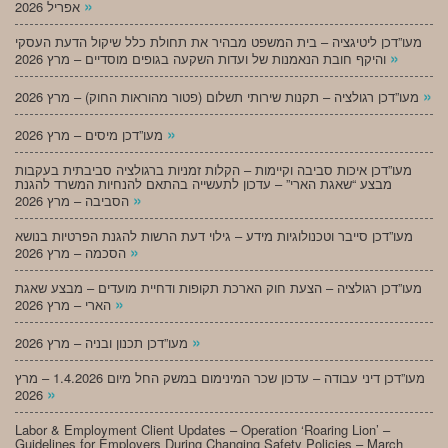
»
אפריל 2026
מעו”דכן ליטיגציה – בית המשפט מבהיר את תחולת כלל שיקול הדעת העסקי
»
והיקף חובת הנאמנות של ועדות השקעה בגופים מוסדיים – מרץ 2026
»
מעו”דכן רגולציה – תקנות שירותי תשלום (פטור מהוראות החוק) – מרץ 2026
»
מעו”דכן מיסים – מרץ 2026
מעו”דכן איכות סביבה וקיימות – הקלות זמניות ברגולציה סביבתית בעקבות
מבצע “שאגת הארי” – עדכון לתעשייה בהתאם להנחיות המשרד להגנת
»
הסביבה – מרץ 2026
מעו”דכן סייבר וטכנולוגיות מידע – גילוי דעת הרשות להגנת הפרטיות בנושא
»
הסכמה – מרץ 2026
מעו”דכן רגולציה – הצעת חוק הארכת תקופות ודחיית מועדים – מבצע שאגת
»
הארי – מרץ 2026
»
מעו”דכן תכנון ובניה – מרץ 2026
מעו”דכן דיני עבודה – עדכון שכר המינימום במשק החל מיום 1.4.2026 – מרץ
»
2026
Labor & Employment Client Updates – Operation ‘Roaring Lion’ –
Guidelines for Employers During Changing Safety Policies – March