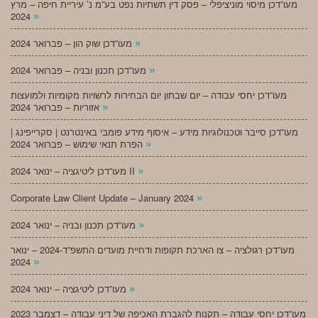
מעו”דכן מיסוי מוניציפלי – פסק דין תשתיות נפט בע”מ נ’ עיריית חיפה – מרץ
»
2024
»
מעו”דכן שוק הון – פברואר 2024
»
מעו”דכן תכנון ובניה – פברואר 2024
מעו”דכן יחסי עבודה – יום שבתון יום הבחירות לרשויות מקומיות ולמועצות
»
אזוריות – פברואר 2024
מעו”דכן סייבר וטכנולוגיות מידע – איסוף מידע פומבי באינטרנט | סקרייפינג |
»
הפרת תנאי שימוש – פברואר 2024
»
מעו”דכן ליטיגציה – ינואר 2024 II
»
Corporate Law Client Update – January 2024
»
מעו”דכן תכנון ובניה – ינואר 2024
מעו”דכן רגולציה – צו הארכת תקופות ודחיית מועדים התשפ”ד-2024 – ינואר
»
2024
»
מעו”דכן ליטיגציה – ינואר 2024
מעו”דכן יחסי עבודה – תקנות להגברת האכיפה של דיני עבודה – דצמבר 2023