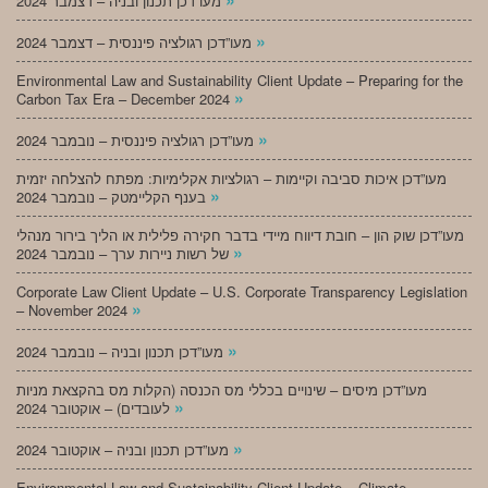
מעו”דכן תכנון ובניה – דצמבר 2024
»
מעו”דכן רגולציה פיננסית – דצמבר 2024
Environmental Law and Sustainability Client Update – Preparing for the
»
Carbon Tax Era – December 2024
»
מעו”דכן רגולציה פיננסית – נובמבר 2024
מעו”דכן איכות סביבה וקיימות – רגולציות אקלימיות: מפתח להצלחה יזמית
»
בענף הקליימטק – נובמבר 2024
מעו”דכן שוק הון – חובת דיווח מיידי בדבר חקירה פלילית או הליך בירור מנהלי
»
של רשות ניירות ערך – נובמבר 2024
Corporate Law Client Update – U.S. Corporate Transparency Legislation
»
– November 2024
»
מעו”דכן תכנון ובניה – נובמבר 2024
מעו”דכן מיסים – שינויים בכללי מס הכנסה (הקלות מס בהקצאת מניות
»
לעובדים) – אוקטובר 2024
»
מעו”דכן תכנון ובניה – אוקטובר 2024
Environmental Law and Sustainability Client Update – Climate