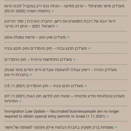
מעו”דכן מיסוי מוניציפלי – עדכון פסיקה – הנחת נכס ריק במקביל לנכס הרוס
»
בתקופה השניה (03.01.2022)
היעד הבא של רכבת הסטארט-אפ ניישן: החברה הערבית | ספר ההייטק
»
הישראלי 2021 – עיתון דה מרקר
»
מעו”דכן שוק ההון – פרשת נסטלה-אסם
»
מעו”דכן תכנון ובניה – חוק ההסדרים וחוק תכנון ובניה
»
מעו”דכן התחדשות עירונית – חוק ההסדרים
מעו”דכן הגירה – רישיון עבודה להעסקת עובדים זרים יהודים (זכאי שבות)
»
בחברות היי-טק
»
מעו”דכן תכנון ובניה – חוק ההסדרים (15.11.2021)
(07.11.2021) מעודכן טכנולוגיות מידע ופרטיות – הצעת חוק לתיקון חוק הגנת
»
הפרטיות
Immigration Law Update – Vaccinated businesspeople are no longer
»
required to obtain special entry permits to Israel (1.11.2021)
»
משפחת ברק תשקיע בחברת הביטוח איילון ותהפוך לשותפה של ווישור