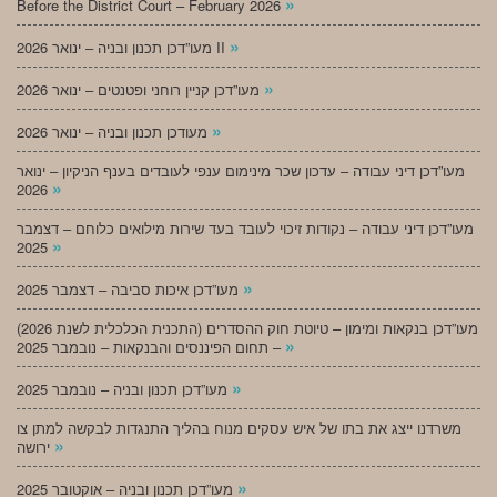
»
Before the District Court – February 2026
»
מעו”דכן תכנון ובניה – ינואר 2026 II
»
מעו”דכן קניין רוחני ופטנטים – ינואר 2026
»
מעודכן תכנון ובניה – ינואר 2026
מעו”דכן דיני עבודה – עדכון שכר מינימום ענפי לעובדים בענף הניקיון – ינואר
»
2026
מעו”דכן דיני עבודה – נקודות זיכוי לעובד בעד שירות מילואים כלוחם – דצמבר
»
2025
»
מעו”דכן איכות סביבה – דצמבר 2025
מעו”דכן בנקאות ומימון – טיוטת חוק ההסדרים (התכנית הכלכלית לשנת 2026)
»
– תחום הפיננסים והבנקאות – נובמבר 2025
»
מעו”דכן תכנון ובניה – נובמבר 2025
משרדנו ייצג את בתו של איש עסקים מנוח בהליך התנגדות לבקשה למתן צו
»
ירושה
»
מעו”דכן תכנון ובניה – אוקטובר 2025