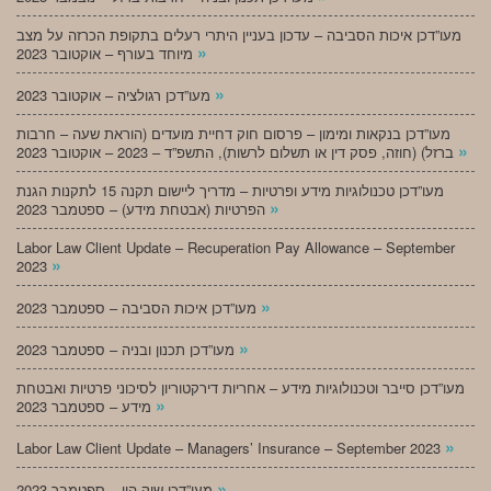
מעו”דכן איכות הסביבה – עדכון בעניין היתרי רעלים בתקופת הכרזה על מצב
»
מיוחד בעורף – אוקטובר 2023
»
מעו”דכן רגולציה – אוקטובר 2023
מעו”דכן בנקאות ומימון – פרסום חוק דחיית מועדים (הוראת שעה – חרבות
»
ברזל) (חוזה, פסק דין או תשלום לרשות), התשפ”ד – 2023 – אוקטובר 2023
מעו”דכן טכנולוגיות מידע ופרטיות – מדריך ליישום תקנה 15 לתקנות הגנת
»
הפרטיות (אבטחת מידע) – ספטמבר 2023
Labor Law Client Update – Recuperation Pay Allowance – September
»
2023
»
מעו”דכן איכות הסביבה – ספטמבר 2023
»
מעו”דכן תכנון ובניה – ספטמבר 2023
מעו”דכן סייבר וטכנולוגיות מידע – אחריות דירקטוריון לסיכוני פרטיות ואבטחת
»
מידע – ספטמבר 2023
»
Labor Law Client Update – Managers’ Insurance – September 2023
»
מעו”דכן שוק הון – ספטמבר 2023