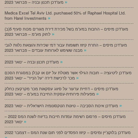
»
מעו”דכן תכנון ובניה – פברואר 2023
Medica Excel Tel Aviv Ltd. purchased 50% of Raphael Hospital Ltd.
»
from Harel Investments
מעו”דכן מיסים – החבות במע”מ בשל מכירת דירת מגורים מכוח סעיף 5(ב)
»
לחוק מע”מ – פברואר 2023
מעו”דכן מיסים – התרת קיזוז תשומות עבור דמי שכירות והוצאות נלוות לגבי
»
מבנה ששימש לארוחות עובדים – פברואר 2023
»
מעו”דכן תכנון ובניה – ינואר 2023
מעו”דכן ליטיגציה – חובות הגילוי אשר מוטלת על יזם או קבלן במסגרת הסכם
»
מכר לרכישת דירה “על הנייר” – ינואר 2023
מעו”דכן מיסים – דחיית ערעור על סיווג עסקאות מכר מקרקעין כחלק
»
מפעילות פירותית-עסקית החייבת במע”מ – ינואר 2023
»
מעו”דכן איכות הסביבה – טיוטת הטקסונומיה הישראלית – ינואר 2023
מעו”דכן מיסים – פרסום רשימת עמדות חייבות בדיווח לשנת המס 2022 –
»
ינואר 2023
מעו”דכן בלוקצ’יין ומיסים – קיזוז הפסדים לפני תום שנת המס – דצמבר 2022
»