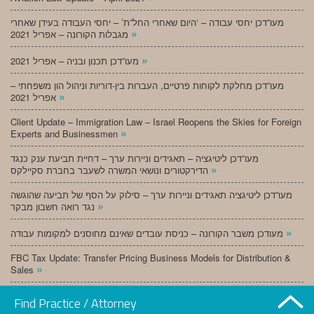
מעו”דכן יחסי עבודה – ‘היום שאחרי החל”ת’ – יחסי העבודה בעידן שאחרי
»
מגבלות הקורונה – אפריל 2021
»
מעו”דכן תכנון ובניה – אפריל 2021
מעו”דכן מחלקת לקוחות פרטיים, העברות בין-דוריות וניהול הון משפחתי –
»
אפריל 2021
Client Update – Immigration Law – Israel Reopens the Skies for Foreign
»
Experts and Businessmen
מעו”דכן ליטיגציה – תאגידים וניירות ערך – דחיית תביעת ענק כנגד
»
הדירקטורים ונושאי המשרה לשעבר בחברת סקיילקס
מעו”דכן ליטיגציה תאגידים וניירות ערך – סילוק על הסף של תביעה שהוגשה
»
נגד רואה חשבון מבקר
»
מעודכן משבר הקורונה – כניסת עובדים שאינם מחוסנים למקומות עבודה
FBC Tax Update: Transfer Pricing Business Models for Distribution &
»
Sales
»
מעו”דכן תכנון ובניה – מרץ 2021
Find Practice / Attorney