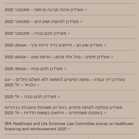
»
מעו”דכן איכות סביבה וקיימות – ספטמבר 2025
»
מעו”דכן ליטיגציה ושוק ההון – ספטמבר 2025
»
מעו”דכן תכנון ובניה – ספטמבר 2025
»
מעו”דכן שוק הון – חידושים בדיני ניירות ערך – אוגוסט 2025
»
מעו”דכן מיסים – נוהל גילוי מרצון – הוראת שעה – אוגוסט 2025
»
מעו”דכן תכנון ובניה – אוגוסט 2025
מעו”דכן דיני עבודה – מתווה הפיצויים לחופשה ללא תשלום (חל”ת) – “עם
»
כלביא” – יולי 2025
»
מעו”דכן תכנון ובניה – יולי 2025
מעו”דכן מחלקת לקוחות פרטיים, ניהול הון משפחתי והעברות בין-דוריות
»
בעסקים משפחתיים – חידושים בצוואות הדדיות – יולי 2025
IBA Healthcare and Life Sciences Law Committee survey on healthcare
»
financing and reimbursement 2025