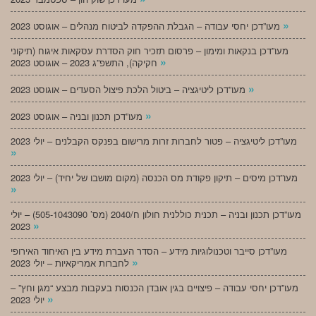
»
מעו”דכן יחסי עבודה – הגבלת ההפקדה לביטוח מנהלים – אוגוסט 2023
מעו”דכן בנקאות ומימון – פרסום תזכיר חוק הסדרת עסקאות איגוח (תיקוני
»
חקיקה), התשפ”ג 2023 – אוגוסט 2023
»
מעו”דכן ליטיגציה – ביטול הלכת פיצול הסעדים – אוגוסט 2023
»
מעו”דכן תכנון ובניה – אוגוסט 2023
מעו”דכן ליטיגציה – פטור לחברות זרות מרישום בפנקס הקבלנים – יולי 2023
»
מעו”דכן מיסים – תיקון פקודת מס הכנסה (מקום מושבו של יחיד) – יולי 2023
»
מעו”דכן תכנון ובניה – תכנית כוללנית חולון ח/2040 (מס’ 505-1043090) – יולי
»
2023
מעו”דכן סייבר וטכנולוגיות מידע – הסדר העברת מידע בין האיחוד האירופי
»
לחברות אמריקאיות – יולי 2023
מעו”דכן יחסי עבודה – פיצויים בגין אובדן הכנסות בעקבות מבצע “מגן וחץ” –
»
יולי 2023