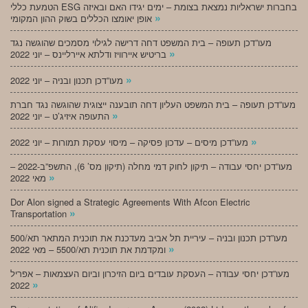
הטמעת כללי ESG בחברות ישראליות נמצאת בצומת – ימים יגידו האם ובאיזה
»
אופן יאומצו הכללים בשוק ההון המקומי
מעו”דכן תעופה – בית המשפט דחה דרישה לגילוי מסמכים שהוגשה נגד
»
בריטיש איירוויז ודלתא איירליינס – יוני 2022
»
מעו”דכן תכנון ובניה – יוני 2022
מעו”דכן תעופה – בית המשפט העליון דחה תובענה ייצוגית שהוגשה נגד חברת
»
התעופה איזיג’ט – יוני 2022
»
מעו”דכן מיסים – עדכון פסיקה – מיסוי עסקת תמורות – יוני 2022
מעו”דכן יחסי עבודה – תיקון לחוק דמי מחלה (תיקון מס’ 6), התשפ”ב-2022 –
»
מאי 2022
Dor Alon signed a Strategic Agreements With Afcon Electric
»
Transportation
מעו”דכן תכנון ובניה – עיריית תל אביב מעדכנת את תוכנית המתאר תא/500
»
ומקדמת את תוכנית תא/5500 – מאי 2022
מעו”דכן יחסי עבודה – העסקת עובדים ביום הזיכרון וביום העצמאות – אפריל
»
2022