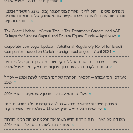
»
מעו”דכן תכנון ובניה – אפריל 2024
;מעו”דכן מיסים – חוק לתיקון פקודת מס הכנסה (מס’ 272), התשפ”ד-2024:
חובות דיווח שונות לרשות המיסים בקשר עם נאמנויות, עולים חדשים ותושבים
»
חוזרים ותיקים –
Tax Client Update – “Green Track” Tax Treatment: Streamlined VAT
»
Rulings for Venture Capital and Private Equity Funds – April 2024
Corporate Law Legal Update – Additional Regulatory Relief for Israeli
»
Companies Traded on Certain Foreign Exchanges – April 2024
מעו”דכן מיסים – בקשה במסלול ירוק: חיוב במס ערך מוסף של שירותים
»
הניתנים לקרנות השקעה בהון סיכון ופרייבט אקוויטי – אפריל 2024
מעו”דכן יחסי עבודה – הקפאה והפחתה של דמי הבראה לשנת 2024 – אפריל
»
2024
»
מעו”דכן יחסי עבודה – עדכון למעסיקים – מרץ 2024
מעו”דכן סייבר וטכנולוגיות מידע – רגולציה תקדימית על טכנולוגיות בינה
»
מלאכותית: אושר חוק ה – AI של האיחוד האירופי – מרץ 2024
מעו”דכן ליטיגציה – חוק בוררות חדש משנה את הכללים לניהול הליכי בוררות
»
מסחרית בין-לאומית בישראל – מרץ 2024