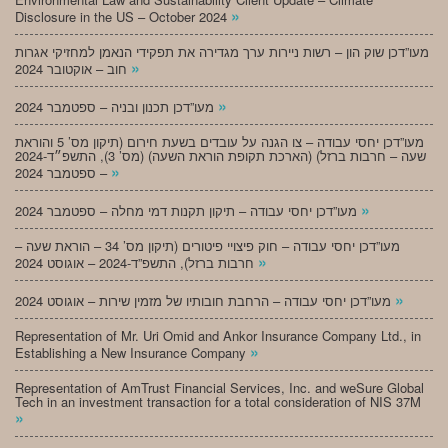
»
Disclosure in the US – October 2024
מעו”דכן שוק הון – רשות ניירות ערך מגדירה את תפקידי הנאמן למחזיקי אגרות
»
חוב – אוקטובר 2024
»
מעו”דכן תכנון ובניה – ספטמבר 2024
מעו”דכן יחסי עבודה – צו הגנה על עובדים בשעת חירום (תיקון מס’ 5 והוראת
שעה – חרבות ברזל) (הארכת תקופת הוראת השעה) (מס’ 3), התשפ״ד-2024
»
– ספטמבר 2024
»
מעו”דכן יחסי עבודה – תיקון תקנות דמי מחלה – ספטמבר 2024
מעו”דכן יחסי עבודה – חוק פיצויי פיטורים (תיקון מס’ 34 – הוראת שעה –
»
חרבות ברזל), התשפ”ד-2024 – אוגוסט 2024
»
מעו”דכן יחסי עבודה – הרחבת חובותיו של מזמין שירות – אוגוסט 2024
Representation of Mr. Uri Omid and Ankor Insurance Company Ltd., in
»
Establishing a New Insurance Company
Representation of AmTrust Financial Services, Inc. and weSure Global
Tech in an investment transaction for a total consideration of NIS 37M
»