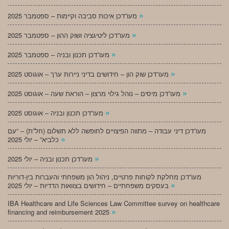
»
מעו”דכן איכות סביבה וקיימות – ספטמבר 2025
»
מעו”דכן ליטיגציה ושוק ההון – ספטמבר 2025
»
מעו”דכן תכנון ובניה – ספטמבר 2025
»
מעו”דכן שוק הון – חידושים בדיני ניירות ערך – אוגוסט 2025
»
מעו”דכן מיסים – נוהל גילוי מרצון – הוראת שעה – אוגוסט 2025
»
מעו”דכן תכנון ובניה – אוגוסט 2025
מעו”דכן דיני עבודה – מתווה הפיצויים לחופשה ללא תשלום (חל”ת) – “עם
»
כלביא” – יולי 2025
»
מעו”דכן תכנון ובניה – יולי 2025
מעו”דכן מחלקת לקוחות פרטיים, ניהול הון משפחתי והעברות בין-דוריות
»
בעסקים משפחתיים – חידושים בצוואות הדדיות – יולי 2025
IBA Healthcare and Life Sciences Law Committee survey on healthcare
»
financing and reimbursement 2025