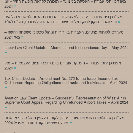
מעו”דכן יחסי עבודה – העסקת בני נוער – תזכורת לקראת חופשת הקיץ – יוני
»
2024
מעו”דכן דיני עבודה – עדכון למעסיקים – הרחבת ההגנות למשרתי מילואים
»
ובני זוגם – תיקון לחוק חיילים משוחררים (החזרה לעבודה), תש”ט-1949
מעו”דכן לקוחות פרטיים, העברות בין דוריות וניהול סכסוכי משפחה וירושה –
»
מאי 2024
Labor Law Client Update – Memorial and Independence Day – May 2024
»
מעו”דכן יחסי עבודה – העסקת עובדים ביום הזיכרון וביום העצמאות – מאי
»
2024
Tax Client Update – Amendment No. 272 to the Israel Income Tax
Ordinance: Reporting Obligations on Trusts and Individuals – April 2024
»
Aviation Law Client Update – Successful Representation of Wizz Air in
Supreme Court Appeal Regarding Unrefunded Airport Taxes – April 2024
»
מעו”דכן טכנולוגיות מידע ופרטיות – עדכון לקוחות לעניין ניהול סיכוני אבטחת
»
מידע בשימוש בקוד פתוח – אפריל 2024