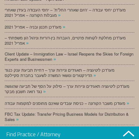
מעו”דכן יחסי עבודה – ‘היום שאחרי החל”ת’ – יחסי העבודה בעידן שאחרי
»
מגבלות הקורונה – אפריל 2021
»
מעו”דכן תכנון ובניה – אפריל 2021
מעו”דכן מחלקת לקוחות פרטיים, העברות בין-דוריות וניהול הון משפחתי –
»
אפריל 2021
Client Update – Immigration Law – Israel Reopens the Skies for Foreign
»
Experts and Businessmen
מעו”דכן ליטיגציה – תאגידים וניירות ערך – דחיית תביעת ענק כנגד
»
הדירקטורים ונושאי המשרה לשעבר בחברת סקיילקס
מעו”דכן ליטיגציה תאגידים וניירות ערך – סילוק על הסף של תביעה שהוגשה
»
נגד רואה חשבון מבקר
»
מעודכן משבר הקורונה – כניסת עובדים שאינם מחוסנים למקומות עבודה
FBC Tax Update: Transfer Pricing Business Models for Distribution &
»
Sales
»
מעו”דכן תכנון ובניה – מרץ 2021
Find Practice / Attorney