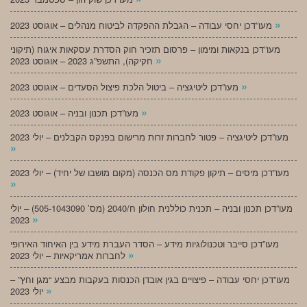
»
מעו”דכן יחסי עבודה – הגבלת ההפקדה לביטוח מנהלים – אוגוסט 2023
מעו”דכן בנקאות ומימון – פרסום תזכיר חוק הסדרת עסקאות איגוח (תיקוני
»
חקיקה), התשפ”ג 2023 – אוגוסט 2023
»
מעו”דכן ליטיגציה – ביטול הלכת פיצול הסעדים – אוגוסט 2023
»
מעו”דכן תכנון ובניה – אוגוסט 2023
מעו”דכן ליטיגציה – פטור לחברות זרות מרישום בפנקס הקבלנים – יולי 2023
»
מעו”דכן מיסים – תיקון פקודת מס הכנסה (מקום מושבו של יחיד) – יולי 2023
»
מעו”דכן תכנון ובניה – תכנית כוללנית חולון ח/2040 (מס’ 505-1043090) – יולי
»
2023
מעו”דכן סייבר וטכנולוגיות מידע – הסדר העברת מידע בין האיחוד האירופי
»
לחברות אמריקאיות – יולי 2023
מעו”דכן יחסי עבודה – פיצויים בגין אובדן הכנסות בעקבות מבצע “מגן וחץ” –
»
יולי 2023