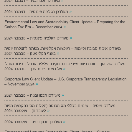
מעו”דכן תכנון ובניה – דצמבר 2024
»
מעו”דכן רגולציה פיננסית – דצמבר 2024
Environmental Law and Sustainability Client Update – Preparing for the
»
Carbon Tax Era – December 2024
»
מעו”דכן רגולציה פיננסית – נובמבר 2024
מעו”דכן איכות סביבה וקיימות – רגולציות אקלימיות: מפתח להצלחה יזמית
»
בענף הקליימטק – נובמבר 2024
מעו”דכן שוק הון – חובת דיווח מיידי בדבר חקירה פלילית או הליך בירור מנהלי
»
של רשות ניירות ערך – נובמבר 2024
Corporate Law Client Update – U.S. Corporate Transparency Legislation
»
– November 2024
»
מעו”דכן תכנון ובניה – נובמבר 2024
מעו”דכן מיסים – שינויים בכללי מס הכנסה (הקלות מס בהקצאת מניות
»
לעובדים) – אוקטובר 2024
»
מעו”דכן תכנון ובניה – אוקטובר 2024
Environmental Law and Sustainability Client Update – Climate