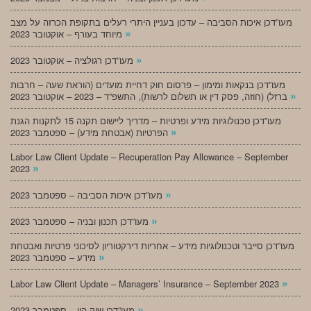
מעו”דכן איכות הסביבה – עדכון בעניין היתרי רעלים בתקופת הכרזה על מצב
»
מיוחד בעורף – אוקטובר 2023
»
מעו”דכן רגולציה – אוקטובר 2023
מעו”דכן בנקאות ומימון – פרסום חוק דחיית מועדים (הוראת שעה – חרבות
»
ברזל) (חוזה, פסק דין או תשלום לרשות), התשפ”ד – 2023 – אוקטובר 2023
מעו”דכן טכנולוגיות מידע ופרטיות – מדריך ליישום תקנה 15 לתקנות הגנת
»
הפרטיות (אבטחת מידע) – ספטמבר 2023
Labor Law Client Update – Recuperation Pay Allowance – September
»
2023
»
מעו”דכן איכות הסביבה – ספטמבר 2023
»
מעו”דכן תכנון ובניה – ספטמבר 2023
מעו”דכן סייבר וטכנולוגיות מידע – אחריות דירקטוריון לסיכוני פרטיות ואבטחת
»
מידע – ספטמבר 2023
»
Labor Law Client Update – Managers’ Insurance – September 2023
»
מעו”דכן שוק הון – ספטמבר 2023