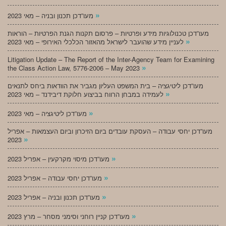
»
מעו”דכן תכנון ובניה – מאי 2023
מעו”דכן טכנולוגיות מידע ופרטיות – פרסום תקנות הגנת הפרטיות – הוראות
»
לעניין מידע שהועבר לישראל מהאזור הכלכלי האירופי – מאי 2023
Litigation Update – The Report of the Inter-Agency Team for Examining
»
the Class Action Law, 5776-2006 – May 2023
מעו”דכן ליטיגציה – בית המשפט העליון מגביר את הוודאות ביחס לתנאים
»
לעמידה במבחן הרווח בביצוע חלוקת דיבידנד – מאי 2023
»
מעו”דכן ליטיגציה – מאי 2023
מעו”דכן יחסי עבודה – העסקת עובדים ביום הזיכרון וביום העצמאות – אפריל
»
2023
»
מעו”דכן מיסוי מקרקעין – אפריל 2023
»
מעו”דכן יחסי עבודה – אפריל 2023
»
מעו”דכן תכנון ובניה – אפריל 2023
»
מעו”דכן קניין רוחני וסימני מסחר – מרץ 2023