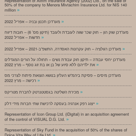
Representation of Alifim Insurance Agency (2002) Ltd., on the sale of
50% of the company to Menora Mivtachim Insurance Ltd. for NIS 140
»
million
»
מעו”דכן תכנון ובניה – אפריל 2022
מעו”דכן שוק הון – חוק שכר שווה לעובדת ולעובד (תיקון מס’ 6) – חובות דיווח
»
חדשות – אפריל 2022
»
מעו”דכן רגולציה – חוק עקרונות האסדרה, התשפ”ב-2021 – אפריל 2022
מעו”דכן יחסי עבודה – תיקון חוק עבודת נשים – תחולה על הורים המגדלים
»
את ילדיהם ללא סיוע של בן או בת זוג נוסף – מרץ 2022
מעו”דכן מיסים – פסיקת ביהמ”ש העליון בנושא הוצאות פיתוח לצרכי מס
»
רכישה – מרץ 2022
»
מכירת השליטה בגסטטנרטק לחברת מטריקס
»
ייצוג רפק אנרגיה בעסקה לרכישת שתי חברות מידי דלק
Representation of Icon Group Ltd. (iDigital) in an acquisition agreement
»
of the control of VISUAL D.G. Ltd.
Representation of Sky Fund in the acquisition of 50% of the shares of
»
Dolce Vita Way of Life Ltd.