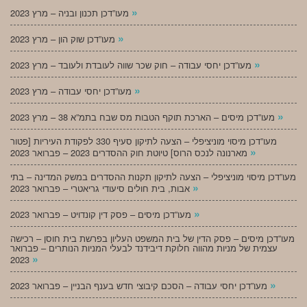
»
מעו”דכן תכנון ובניה – מרץ 2023
»
מעו”דכן שוק הון – מרץ 2023
»
מעו”דכן יחסי עבודה – חוק שכר שווה לעובדת ולעובד – מרץ 2023
»
מעו”דכן יחסי עבודה – מרץ 2023
»
מעו”דכן מיסים – הארכת תוקף הטבות מס שבח בתמ”א 38 – מרץ 2023
מעו”דכן מיסוי מוניציפלי – הצעה לתיקון סעיף 330 לפקודת העיריות [פטור
»
מארנונה לנכס הרוס] טיוטת חוק ההסדרים 2023 – פברואר 2023
מעו”דכן מיסוי מוניציפלי – הצעה לתיקון תקנות ההסדרים במשק המדינה – בתי
»
אבות, בית חולים סיעודי גריאטרי – פברואר 2023
»
מעו”דכן מיסים – פסק דין קונדויט – פברואר 2023
מעו”דכן מיסים – פסק הדין של בית המשפט העליון בפרשת בית חוסן – רכישה
עצמית של מניות מהווה חלוקת דיבידנד לבעלי המניות הנותרים – פברואר
»
2023
»
מעו”דכן יחסי עבודה – הסכם קיבוצי חדש בענף הבניין – פברואר 2023