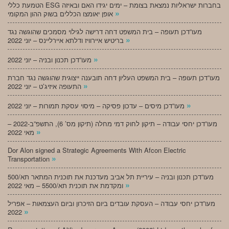
הטמעת כללי ESG בחברות ישראליות נמצאת בצומת – ימים יגידו האם ובאיזה
»
אופן יאומצו הכללים בשוק ההון המקומי
מעו”דכן תעופה – בית המשפט דחה דרישה לגילוי מסמכים שהוגשה נגד
»
בריטיש איירוויז ודלתא איירליינס – יוני 2022
»
מעו”דכן תכנון ובניה – יוני 2022
מעו”דכן תעופה – בית המשפט העליון דחה תובענה ייצוגית שהוגשה נגד חברת
»
התעופה איזיג’ט – יוני 2022
»
מעו”דכן מיסים – עדכון פסיקה – מיסוי עסקת תמורות – יוני 2022
מעו”דכן יחסי עבודה – תיקון לחוק דמי מחלה (תיקון מס’ 6), התשפ”ב-2022 –
»
מאי 2022
Dor Alon signed a Strategic Agreements With Afcon Electric
»
Transportation
מעו”דכן תכנון ובניה – עיריית תל אביב מעדכנת את תוכנית המתאר תא/500
»
ומקדמת את תוכנית תא/5500 – מאי 2022
מעו”דכן יחסי עבודה – העסקת עובדים ביום הזיכרון וביום העצמאות – אפריל
»
2022