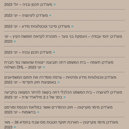
»
מעו”דכן תכנון ובניה – יולי 2023
»
מעו”דכן ליטיגציה – יוני 2023
»
מעו”דכן סייבר וטכנולוגיות מידע – יוני 2023
מעו”דכן יחסי עבודה – העסקת בני נוער – תזכורת לקראת חופשת הקיץ – יוני
»
2023
»
מעו”דכן תכנון ובניה – יוני 2023
מעו”דכן תעופה – בית המשפט דחה תובענה ייצוגית שהוגשה נגד חברת
»
השילוח DHL – יוני 2023
מעו”דכן טכנולוגיות מידע ופרטיות – צרפת מסדירה את תחום המשפיענים
»
באמצעות חוק תקדימי – יוני 2023
מעו”דכן ליטיגציה – בית המשפט הכלכלי דחה בקשה להיתר המצאה בתביעה
»
בסך של כ-2 מיליארד ש”ח – יוני 2023
מעו”דכן מיסוי מקרקעין – חוק ההסדרים אושר במליאת הכנסת ופורסם
»
ברשומות – יוני 2023
מעו”דכן מיסוי מקרקעין – הארכת תוקף הטבות מס שבח בתמ”א 38 – מאי
»
2023