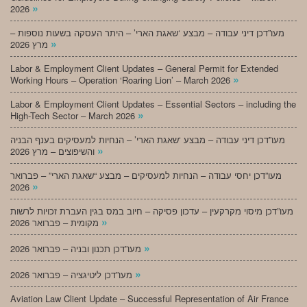
»
2026
מעו”דכן דיני עבודה – מבצע ‘שאגת הארי’ – היתר העסקה בשעות נוספות –
»
מרץ 2026
Labor & Employment Client Updates – General Permit for Extended
»
Working Hours – Operation ‘Roaring Lion’ – March 2026
Labor & Employment Client Updates – Essential Sectors – including the
»
High-Tech Sector – March 2026
מעו”דכן דיני עבודה – מבצע ‘שאגת הארי’ – הנחיות למעסיקים בענף הבניה
»
והשיפוצים – מרץ 2026
מעו”דכן יחסי עבודה – הנחיות למעסיקים – מבצע “שאגת הארי” – פברואר
»
2026
מעו”דכן מיסוי מקרקעין – עדכון פסיקה – חיוב במס בגין העברת זכויות לרשות
»
מקומית – פברואר 2026
»
מעו”דכן תכנון ובניה – פברואר 2026
»
מעו”דכן ליטיגציה – פברואר 2026
Aviation Law Client Update – Successful Representation of Air France