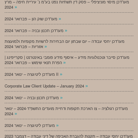
מעו”דכן מיסוי מוניציפלי – פסק דין תשתיות נפט בע”מ נ’ עיריית חיפה – מרץ
»
2024
»
מעו”דכן שוק הון – פברואר 2024
»
מעו”דכן תכנון ובניה – פברואר 2024
מעו”דכן יחסי עבודה – יום שבתון יום הבחירות לרשויות מקומיות ולמועצות
»
אזוריות – פברואר 2024
מעו”דכן סייבר וטכנולוגיות מידע – איסוף מידע פומבי באינטרנט | סקרייפינג |
»
הפרת תנאי שימוש – פברואר 2024
»
מעו”דכן ליטיגציה – ינואר 2024 II
»
Corporate Law Client Update – January 2024
»
מעו”דכן תכנון ובניה – ינואר 2024
מעו”דכן רגולציה – צו הארכת תקופות ודחיית מועדים התשפ”ד-2024 – ינואר
»
2024
»
מעו”דכן ליטיגציה – ינואר 2024
מעו”דכן יחסי עבודה – תקנות להגברת האכיפה של דיני עבודה – דצמבר 2023