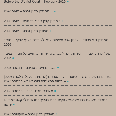
»
Before the District Court – February 2026
»
מעו”דכן תכנון ובניה – ינואר 2026 II
»
מעו”דכן קניין רוחני ופטנטים – ינואר 2026
»
מעודכן תכנון ובניה – ינואר 2026
מעו”דכן דיני עבודה – עדכון שכר מינימום ענפי לעובדים בענף הניקיון – ינואר
»
2026
מעו”דכן דיני עבודה – נקודות זיכוי לעובד בעד שירות מילואים כלוחם – דצמבר
»
2025
»
מעו”דכן איכות סביבה – דצמבר 2025
מעו”דכן בנקאות ומימון – טיוטת חוק ההסדרים (התכנית הכלכלית לשנת 2026)
»
– תחום הפיננסים והבנקאות – נובמבר 2025
»
מעו”דכן תכנון ובניה – נובמבר 2025
משרדנו ייצג את בתו של איש עסקים מנוח בהליך התנגדות לבקשה למתן צו
»
ירושה
»
מעו”דכן תכנון ובניה – אוקטובר 2025