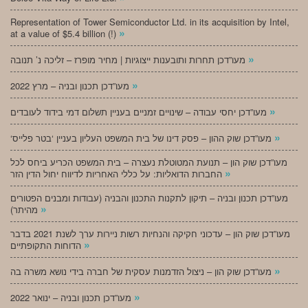
Representation of Tower Semiconductor Ltd. in its acquisition by Intel,
»
at a value of $5.4 billion (!)
»
מעו”דכן תחרות ותובענות ייצוגיות | מחיר מופרז – זליכה נ’ תנובה
»
מעו”דכן תכנון ובניה – מרץ 2022
»
מעו”דכן יחסי עבודה – שינויים זמניים בעניין תשלום דמי בידוד לעובדים
»
‘מעו”דכן שוק ההון – פסק דינו של בית המשפט העליון בעניין ‘בטר פלייס
מעו”דכן שוק הון – תנועת המטוטלת נעצרה – בית המשפט הכריע ביחס לכל
»
החברות הדואליות: על כללי האחריות לדיווח יחול הדין הזר
מעו”דכן תכנון ובניה – תיקון לתקנות התכנון והבניה (עבודות ומבנים הפטורים
»
מהיתר)
מעו”דכן שוק הון – עדכוני חקיקה והנחיות רשות ניירות ערך לשנת 2021 בדבר
»
הדוחות התקופתיים
»
מעו”דכן שוק הון – ניצול הזדמנות עסקית של חברה בידי נושא משרה בה
»
מעו”דכן תכנון ובניה – ינואר 2022