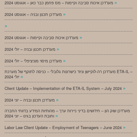
»
מעו”דכן איכות סביבה וקיימות – מס פחמן כבר כאן – אוגוסט 2024
»
מעו”דכן תכנון ובניה – אוגוסט 2024
»
»
מעו”דכן איכות סביבה וקיימות – אוגוסט 2024
»
מעו”דכן תכנון ובניה – יולי 2024
»
מעו”דכן מיסוי מוניציפלי – יולי 2024
מעו”דכן רה-לוקיישן וניוד כישרונות גלובלי – כניסה לתוקף של מערכת ETA-IL –
»
יולי 2024
»
Client Update – Implementation of the ETA-IL System – July 2024
»
מעו”דכן תכנון ובניה – יוני 2024
מעו”דכן שוק הון – חידושים בדיני ניירות ערך – מהותיות המידע בדווחי החברה
»
וחובת העדכון בגינו – יוני 2024
»
Labor Law Client Update – Employment of Teenagers – June 2024