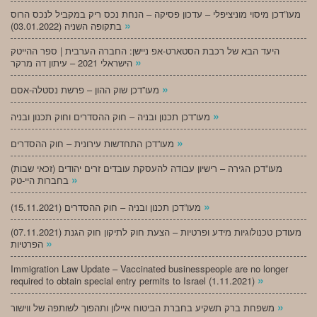
מעו”דכן מיסוי מוניציפלי – עדכון פסיקה – הנחת נכס ריק במקביל לנכס הרוס
»
בתקופה השניה (03.01.2022)
היעד הבא של רכבת הסטארט-אפ ניישן: החברה הערבית | ספר ההייטק
»
הישראלי 2021 – עיתון דה מרקר
»
מעו”דכן שוק ההון – פרשת נסטלה-אסם
»
מעו”דכן תכנון ובניה – חוק ההסדרים וחוק תכנון ובניה
»
מעו”דכן התחדשות עירונית – חוק ההסדרים
מעו”דכן הגירה – רישיון עבודה להעסקת עובדים זרים יהודים (זכאי שבות)
»
בחברות היי-טק
»
מעו”דכן תכנון ובניה – חוק ההסדרים (15.11.2021)
(07.11.2021) מעודכן טכנולוגיות מידע ופרטיות – הצעת חוק לתיקון חוק הגנת
»
הפרטיות
Immigration Law Update – Vaccinated businesspeople are no longer
»
required to obtain special entry permits to Israel (1.11.2021)
»
משפחת ברק תשקיע בחברת הביטוח איילון ותהפוך לשותפה של ווישור