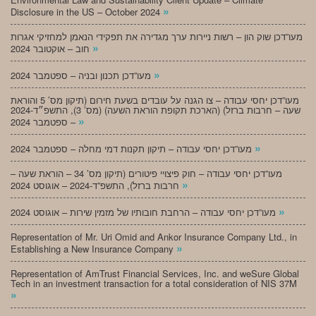
»
Disclosure in the US – October 2024
מעו”דכן שוק הון – רשות ניירות ערך מגדירה את תפקידי הנאמן למחזיקי אגרות
»
חוב – אוקטובר 2024
»
מעו”דכן תכנון ובניה – ספטמבר 2024
מעו”דכן יחסי עבודה – צו הגנה על עובדים בשעת חירום (תיקון מס’ 5 והוראת
שעה – חרבות ברזל) (הארכת תקופת הוראת השעה) (מס’ 3), התשפ״ד-2024
»
– ספטמבר 2024
»
מעו”דכן יחסי עבודה – תיקון תקנות דמי מחלה – ספטמבר 2024
מעו”דכן יחסי עבודה – חוק פיצויי פיטורים (תיקון מס’ 34 – הוראת שעה –
»
חרבות ברזל), התשפ”ד-2024 – אוגוסט 2024
»
מעו”דכן יחסי עבודה – הרחבת חובותיו של מזמין שירות – אוגוסט 2024
Representation of Mr. Uri Omid and Ankor Insurance Company Ltd., in
»
Establishing a New Insurance Company
Representation of AmTrust Financial Services, Inc. and weSure Global
Tech in an investment transaction for a total consideration of NIS 37M
»