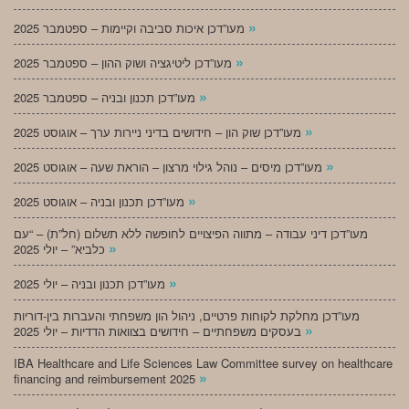
»
מעו”דכן איכות סביבה וקיימות – ספטמבר 2025
»
מעו”דכן ליטיגציה ושוק ההון – ספטמבר 2025
»
מעו”דכן תכנון ובניה – ספטמבר 2025
»
מעו”דכן שוק הון – חידושים בדיני ניירות ערך – אוגוסט 2025
»
מעו”דכן מיסים – נוהל גילוי מרצון – הוראת שעה – אוגוסט 2025
»
מעו”דכן תכנון ובניה – אוגוסט 2025
מעו”דכן דיני עבודה – מתווה הפיצויים לחופשה ללא תשלום (חל”ת) – “עם
»
כלביא” – יולי 2025
»
מעו”דכן תכנון ובניה – יולי 2025
מעו”דכן מחלקת לקוחות פרטיים, ניהול הון משפחתי והעברות בין-דוריות
»
בעסקים משפחתיים – חידושים בצוואות הדדיות – יולי 2025
IBA Healthcare and Life Sciences Law Committee survey on healthcare
»
financing and reimbursement 2025