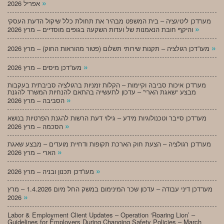
»
אפריל 2026
מעו”דכן ליטיגציה – בית המשפט מבהיר את תחולת כלל שיקול הדעת העסקי
»
והיקף חובת הנאמנות של ועדות השקעה בגופים מוסדיים – מרץ 2026
»
מעו”דכן רגולציה – תקנות שירותי תשלום (פטור מהוראות החוק) – מרץ 2026
»
מעו”דכן מיסים – מרץ 2026
מעו”דכן איכות סביבה וקיימות – הקלות זמניות ברגולציה סביבתית בעקבות
מבצע “שאגת הארי” – עדכון לתעשייה בהתאם להנחיות המשרד להגנת
»
הסביבה – מרץ 2026
מעו”דכן סייבר וטכנולוגיות מידע – גילוי דעת הרשות להגנת הפרטיות בנושא
»
הסכמה – מרץ 2026
מעו”דכן רגולציה – הצעת חוק הארכת תקופות ודחיית מועדים – מבצע שאגת
»
הארי – מרץ 2026
»
מעו”דכן תכנון ובניה – מרץ 2026
מעו”דכן דיני עבודה – עדכון שכר המינימום במשק החל מיום 1.4.2026 – מרץ
»
2026
Labor & Employment Client Updates – Operation ‘Roaring Lion’ –
Guidelines for Employers During Changing Safety Policies – March