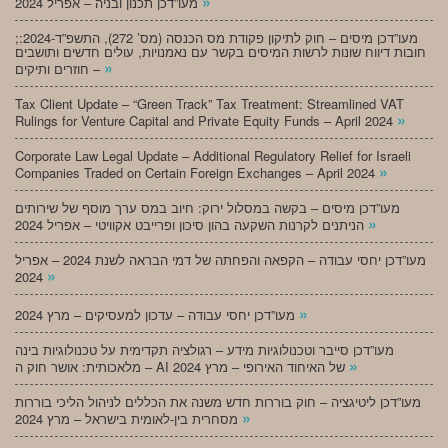
»
מעו”דכן תכנון ובניה – אפריל 2024
;מעו”דכן מיסים – חוק לתיקון פקודת מס הכנסה (מס’ 272), התשפ”ד-2024:
חובות דיווח שונות לרשות המיסים בקשר עם נאמנויות, עולים חדשים ותושבים
»
חוזרים ותיקים –
Tax Client Update – “Green Track” Tax Treatment: Streamlined VAT
»
Rulings for Venture Capital and Private Equity Funds – April 2024
Corporate Law Legal Update – Additional Regulatory Relief for Israeli
»
Companies Traded on Certain Foreign Exchanges – April 2024
מעו”דכן מיסים – בקשה במסלול ירוק: חיוב במס ערך מוסף של שירותים
»
הניתנים לקרנות השקעה בהון סיכון ופרייבט אקוויטי – אפריל 2024
מעו”דכן יחסי עבודה – הקפאה והפחתה של דמי הבראה לשנת 2024 – אפריל
»
2024
»
מעו”דכן יחסי עבודה – עדכון למעסיקים – מרץ 2024
מעו”דכן סייבר וטכנולוגיות מידע – רגולציה תקדימית על טכנולוגיות בינה
»
מלאכותית: אושר חוק ה – AI של האיחוד האירופי – מרץ 2024
מעו”דכן ליטיגציה – חוק בוררות חדש משנה את הכללים לניהול הליכי בוררות
»
מסחרית בין-לאומית בישראל – מרץ 2024