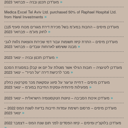
»
מעו”דכן תכנון ובניה – פברואר 2023
Medica Excel Tel Aviv Ltd. purchased 50% of Raphael Hospital Ltd.
»
from Harel Investments
מעו”דכן מיסים – החבות במע”מ בשל מכירת דירת מגורים מכוח סעיף 5(ב)
»
לחוק מע”מ – פברואר 2023
מעו”דכן מיסים – התרת קיזוז תשומות עבור דמי שכירות והוצאות נלוות לגבי
»
מבנה ששימש לארוחות עובדים – פברואר 2023
»
מעו”דכן תכנון ובניה – ינואר 2023
מעו”דכן ליטיגציה – חובות הגילוי אשר מוטלת על יזם או קבלן במסגרת הסכם
»
מכר לרכישת דירה “על הנייר” – ינואר 2023
מעו”דכן מיסים – דחיית ערעור על סיווג עסקאות מכר מקרקעין כחלק
»
מפעילות פירותית-עסקית החייבת במע”מ – ינואר 2023
»
מעו”דכן איכות הסביבה – טיוטת הטקסונומיה הישראלית – ינואר 2023
מעו”דכן מיסים – פרסום רשימת עמדות חייבות בדיווח לשנת המס 2022 –
»
ינואר 2023
מעו”דכן בלוקצ’יין ומיסים – קיזוז הפסדים לפני תום שנת המס – דצמבר 2022
»