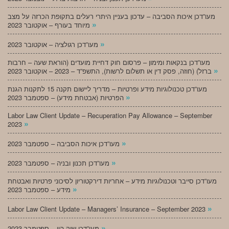
מעו”דכן איכות הסביבה – עדכון בעניין היתרי רעלים בתקופת הכרזה על מצב
»
מיוחד בעורף – אוקטובר 2023
»
מעו”דכן רגולציה – אוקטובר 2023
מעו”דכן בנקאות ומימון – פרסום חוק דחיית מועדים (הוראת שעה – חרבות
»
ברזל) (חוזה, פסק דין או תשלום לרשות), התשפ”ד – 2023 – אוקטובר 2023
מעו”דכן טכנולוגיות מידע ופרטיות – מדריך ליישום תקנה 15 לתקנות הגנת
»
הפרטיות (אבטחת מידע) – ספטמבר 2023
Labor Law Client Update – Recuperation Pay Allowance – September
»
2023
»
מעו”דכן איכות הסביבה – ספטמבר 2023
»
מעו”דכן תכנון ובניה – ספטמבר 2023
מעו”דכן סייבר וטכנולוגיות מידע – אחריות דירקטוריון לסיכוני פרטיות ואבטחת
»
מידע – ספטמבר 2023
»
Labor Law Client Update – Managers’ Insurance – September 2023
»
מעו”דכן שוק הון – ספטמבר 2023