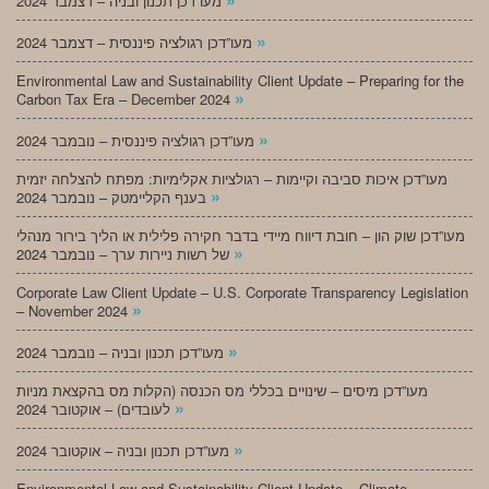
מעו”דכן תכנון ובניה – דצמבר 2024
»
מעו”דכן רגולציה פיננסית – דצמבר 2024
Environmental Law and Sustainability Client Update – Preparing for the
»
Carbon Tax Era – December 2024
»
מעו”דכן רגולציה פיננסית – נובמבר 2024
מעו”דכן איכות סביבה וקיימות – רגולציות אקלימיות: מפתח להצלחה יזמית
»
בענף הקליימטק – נובמבר 2024
מעו”דכן שוק הון – חובת דיווח מיידי בדבר חקירה פלילית או הליך בירור מנהלי
»
של רשות ניירות ערך – נובמבר 2024
Corporate Law Client Update – U.S. Corporate Transparency Legislation
»
– November 2024
»
מעו”דכן תכנון ובניה – נובמבר 2024
מעו”דכן מיסים – שינויים בכללי מס הכנסה (הקלות מס בהקצאת מניות
»
לעובדים) – אוקטובר 2024
»
מעו”דכן תכנון ובניה – אוקטובר 2024
Environmental Law and Sustainability Client Update – Climate