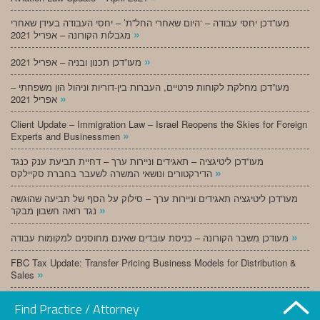
מעו”דכן יחסי עבודה – ‘היום שאחרי החל”ת’ – יחסי העבודה בעידן שאחרי
»
מגבלות הקורונה – אפריל 2021
»
מעו”דכן תכנון ובניה – אפריל 2021
מעו”דכן מחלקת לקוחות פרטיים, העברות בין-דוריות וניהול הון משפחתי –
»
אפריל 2021
Client Update – Immigration Law – Israel Reopens the Skies for Foreign
»
Experts and Businessmen
מעו”דכן ליטיגציה – תאגידים וניירות ערך – דחיית תביעת ענק כנגד
»
הדירקטורים ונושאי המשרה לשעבר בחברת סקיילקס
מעו”דכן ליטיגציה תאגידים וניירות ערך – סילוק על הסף של תביעה שהוגשה
»
נגד רואה חשבון מבקר
»
מעודכן משבר הקורונה – כניסת עובדים שאינם מחוסנים למקומות עבודה
FBC Tax Update: Transfer Pricing Business Models for Distribution &
»
Sales
»
מעו”דכן תכנון ובניה – מרץ 2021
Find Practice / Attorney