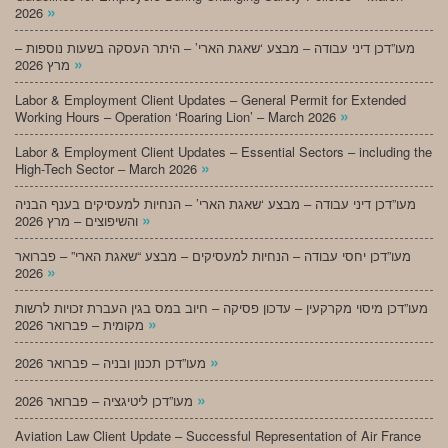
»
2026
מעו”דכן דיני עבודה – מבצע ‘שאגת הארי’ – היתר העסקה בשעות נוספות –
»
מרץ 2026
Labor & Employment Client Updates – General Permit for Extended
»
Working Hours – Operation ‘Roaring Lion’ – March 2026
Labor & Employment Client Updates – Essential Sectors – including the
»
High-Tech Sector – March 2026
מעו”דכן דיני עבודה – מבצע ‘שאגת הארי’ – הנחיות למעסיקים בענף הבניה
»
והשיפוצים – מרץ 2026
מעו”דכן יחסי עבודה – הנחיות למעסיקים – מבצע “שאגת הארי” – פברואר
»
2026
מעו”דכן מיסוי מקרקעין – עדכון פסיקה – חיוב במס בגין העברת זכויות לרשות
»
מקומית – פברואר 2026
»
מעו”דכן תכנון ובניה – פברואר 2026
»
מעו”דכן ליטיגציה – פברואר 2026
Aviation Law Client Update – Successful Representation of Air France