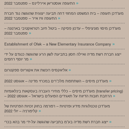
»
התעופה אוסטריאן איירליינס – ספטמבר 2022
מעו”דכן תעופה – בית המשפט המחוזי דחה תביעה ייצוגית שהוגשה נגד חברת
»
התעופה וויז אייר – ספטמבר 2022
מעו”דכן מיסוי מוניציפלי – עדכון פסיקה – ביטול חיוב רטרואקטיבי בארנונה –
»
ספטמבר 2022
»
Establishment of Ofek – a New Elementary Insurance Company
ייצוג חברת רשת מדיה ואיילה חסון בתביעת לשון הרע שהוגשה כנגדם על ידי
»
מר יוסף רחמים
»
אליאקסיס רוכשת את אקווריוס ספקטרום
»
מעו”דכן מיסים – השתתפות מלכ”רים במכרזי מדינה – אוגוסט 2022
מעו”דכן מיסים – כללי מחירי העברה בעסקאות בינלאומיות (transfer pricing)
»
– הרחבת חובות הדיווח על תאגידים הפועלים בישראל – אוגוסט 2022
מעו”דכן טכנולוגיות מידע ופרטיות – רפורמה בחוק זכויות הפרטיות של
»
קליפורניה – יולי 2022
»
ייצוג חברת רשת מדיה בע”מ בתביעה שהוגשה על-ידי מר בהא בכרי