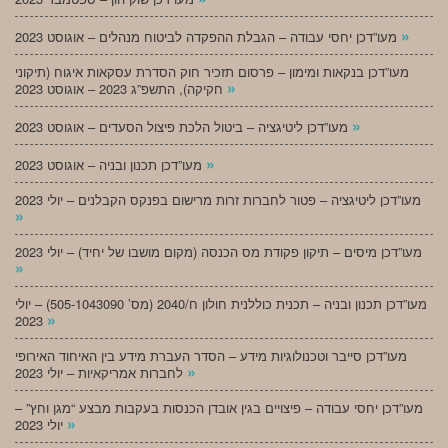
»
מעו”דכן יחסי עבודה – הגבלת ההפקדה לביטוח מנהלים – אוגוסט 2023
מעו”דכן בנקאות ומימון – פרסום תזכיר חוק הסדרת עסקאות איגוח (תיקוני
»
חקיקה), התשפ”ג 2023 – אוגוסט 2023
»
מעו”דכן ליטיגציה – ביטול הלכת פיצול הסעדים – אוגוסט 2023
»
מעו”דכן תכנון ובניה – אוגוסט 2023
מעו”דכן ליטיגציה – פטור לחברות זרות מרישום בפנקס הקבלנים – יולי 2023
»
מעו”דכן מיסים – תיקון פקודת מס הכנסה (מקום מושבו של יחיד) – יולי 2023
»
מעו”דכן תכנון ובניה – תכנית כוללנית חולון ח/2040 (מס’ 505-1043090) – יולי
»
2023
מעו”דכן סייבר וטכנולוגיות מידע – הסדר העברת מידע בין האיחוד האירופי
»
לחברות אמריקאיות – יולי 2023
מעו”דכן יחסי עבודה – פיצויים בגין אובדן הכנסות בעקבות מבצע “מגן וחץ” –
»
יולי 2023