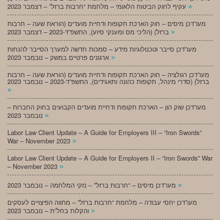
»
עקיף לחוק הביטוח הלאומי – מלחמת “חרבות ברזל” – דצמבר 2023
מעו”דכן מיסים – חוק הארכת תקופות ודחיית מועדים (הוראת שעה – חרבות
»
ברזל) (הליכי מס ומענקי סיוע), התשפ”ד-2023 – דצמבר 2023
מעו”דכן סייבר וטכנולוגיות מידע – סמכות חדשה למערך הסייבר להנחות
»
ארגונים פרטיים במשק – נובמבר 2023
מעו”דכן רגולציה – חוק הארכת תקופות ודחיית מועדים (הוראת שעה – חרבות
ברזל) (סדרי מינהל, תקופות כהונה ותאגידים), התשפ”ד-2023 – נובמבר 2023
»
מעו”דכן שוק הון – הארכת תקופות ודחיית מועדים הקבועים בחוק החברות –
»
נובמבר 2023
Labor Law Client Update – A Guide for Employers III – “Iron Swords”
»
War – November 2023
Labor Law Client Update – A Guide for Employers II – “Iron Swords” War
»
– November 2023
»
מעו”דכן מיסים – “חרבות ברזל” – נזקי המלחמה – נובמבר 2023
מעו”דכן יחסי עבודה – מלחמת “חרבות ברזל” – מתווה הפיצויים לעסקים
»
והקלות בחל”ת – נובמבר 2023