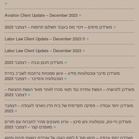
»
»
Aviation Client Update – December 2023
»
מעו”דכן מיסים – זיכויי מס בעבור תשלום תרומות – דצמבר 2023
»
Labor Law Client Update – December 2023 II
»
Labor Law Client Update – December 2023
»
מעו”דכן תכנון ובניה – דצמבר 2023
מעו”דכן סייבר וטכנולוגיות מידע – עיגון סמכויות נרחבות לשב”כ בזירת
»
הטכנולוגיה והסייבר – דצמבר 2023
מעו”דכן ליטיגציה – הגשת עתירה נגד תנאי מכרז לאחר מועד הגשת ההצעות –
»
דצמבר 2023
מעו”דכן יחסי עבודה – פסיקה תקדימית של בית הדין הארצי לעבודה – דצמבר
»
2023
מעו”דכן היי-טק, טכנולוגיה והון סיכון – ערוץ מענקים מהיר לחברות עם תזרים
»
מזומנים קצר – דצמבר 2023
מעו”דכן יחסי עבודה – תיקון מס’ 5 לחוק הגנה על עובדים בשעת חירום ותיקון