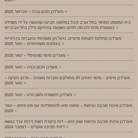
»
מעו”דכן תכנון ובניה – פברואר 2025
בית המשפט המחוזי בתל אביב קיבל במלואה תביעה שהוגשה על ידי משרדנו
»
במסגרת מו”מ לכניסה למיזם השקעה בפרויקט נדל”ן בתל אביב-יפו
מעו”דכן מחלקת לקוחות פרטיים, ניהול הון משפחתי והעברות בין-דוריות
»
בעסקים משפחתיים – ינואר 2025
»
מעו”דכן מיסוי מוניציפלי – ינואר 2025
»
מעודכן תכנון ובניה – ינואר 2025
מעו”דכן מיסים – מיסוי רווחים לא מחולקים וחברות מעטים – עדכון חקיקה –
»
ינואר 2025
»
מעו”דכן תקשורת ולשון הרע – ינואר 2025
מעו”דכן איכות סביבה וקיימות – מתווה סיוע להתמודדות עם מס פחמן – ינואר
»
2025
מעו”דכן איכות סביבה וקיימות ושוק ההון – דוח ביקורת רשות ניירות ערך בנושא
»
דיווחי סביבה ואקלים – דצמבר 2024
»