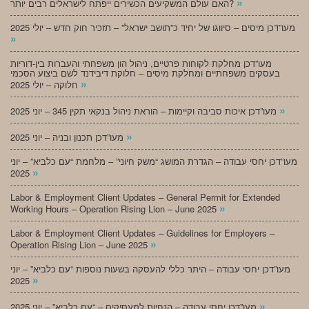
»
האם עולם המשקיעים הכשירים ייפתח לישראלים רבים יותר?
מעו”דכן מיסים – סיווגו של יחיד כ”תושב ישראל” – תזכיר חוק חדש – יולי 2025
»
מעו”דכן מחלקת לקוחות פרטיים, ניהול הון משפחתי והעברות בין-דוריות
בעסקים משפחתיים ומחלקת מיסים – חלוקת דיבידנד לשם ביצוע הסכמי
»
חלוקה – יולי 2025
»
מעו”דכן איכות סביבה וקיימות – הוראת ניהול בנקאי תקין 345 – יוני 2025
»
מעו”דכן תכנון ובניה – יוני 2025
מעו”דכן יחסי עבודה – הגדרת המושג “משק חיוני” – מלחמת “עם כלביא” – יוני
»
2025
Labor & Employment Client Updates – General Permit for Extended
»
Working Hours – Operation Rising Lion – June 2025
Labor & Employment Client Updates – Guidelines for Employers –
»
Operation Rising Lion – June 2025
מעו”דכן יחסי עבודה – היתר כללי להעסקה בשעות נוספות “עם כלביא” – יוני
»
2025
»
מעו”דכן יחסי עבודה – הנחיות למעסיקים – “עם כלביא” – יוני 2025