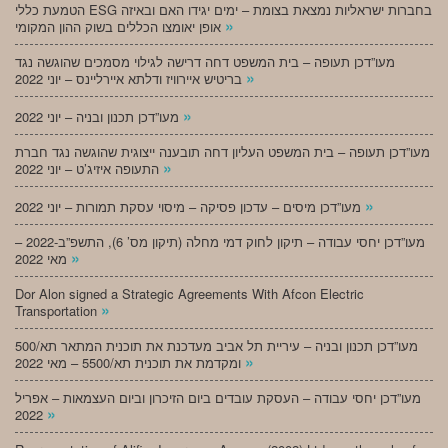
הטמעת כללי ESG בחברות ישראליות נמצאת בצומת – ימים יגידו האם ובאיזה
»
אופן יאומצו הכללים בשוק ההון המקומי
מעו”דכן תעופה – בית המשפט דחה דרישה לגילוי מסמכים שהוגשה נגד
»
בריטיש איירוויז ודלתא איירליינס – יוני 2022
»
מעו”דכן תכנון ובניה – יוני 2022
מעו”דכן תעופה – בית המשפט העליון דחה תובענה ייצוגית שהוגשה נגד חברת
»
התעופה איזיג’ט – יוני 2022
»
מעו”דכן מיסים – עדכון פסיקה – מיסוי עסקת תמורות – יוני 2022
מעו”דכן יחסי עבודה – תיקון לחוק דמי מחלה (תיקון מס’ 6), התשפ”ב-2022 –
»
מאי 2022
Dor Alon signed a Strategic Agreements With Afcon Electric
»
Transportation
מעו”דכן תכנון ובניה – עיריית תל אביב מעדכנת את תוכנית המתאר תא/500
»
ומקדמת את תוכנית תא/5500 – מאי 2022
מעו”דכן יחסי עבודה – העסקת עובדים ביום הזיכרון וביום העצמאות – אפריל
»
2022