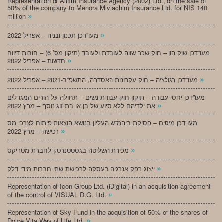
Representation of Alifim Insurance Agency (2002) Ltd., on the sale of
50% of the company to Menora Mivtachim Insurance Ltd. for NIS 140
»
million
»
מעו”דכן תכנון ובניה – אפריל 2022
מעו”דכן שוק הון – חוק שכר שווה לעובדת ולעובד (תיקון מס’ 6) – חובות דיווח
»
חדשות – אפריל 2022
»
מעו”דכן רגולציה – חוק עקרונות האסדרה, התשפ”ב-2021 – אפריל 2022
מעו”דכן יחסי עבודה – תיקון חוק עבודת נשים – תחולה על הורים המגדלים
»
את ילדיהם ללא סיוע של בן או בת זוג נוסף – מרץ 2022
מעו”דכן מיסים – פסיקת ביהמ”ש העליון בנושא הוצאות פיתוח לצרכי מס
»
רכישה – מרץ 2022
»
מכירת השליטה בגסטטנרטק לחברת מטריקס
»
ייצוג רפק אנרגיה בעסקה לרכישת שתי חברות מידי דלק
Representation of Icon Group Ltd. (iDigital) in an acquisition agreement
»
of the control of VISUAL D.G. Ltd.
Representation of Sky Fund in the acquisition of 50% of the shares of
»
Dolce Vita Way of Life Ltd.