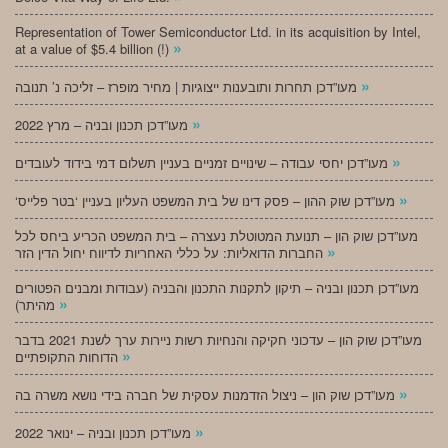
Representation of Tower Semiconductor Ltd. in its acquisition by Intel,
»
at a value of $5.4 billion (!)
»
מעו”דכן תחרות ותובענות ייצוגיות | מחיר מופרז – זליכה נ’ תנובה
»
מעו”דכן תכנון ובניה – מרץ 2022
»
מעו”דכן יחסי עבודה – שינויים זמניים בעניין תשלום דמי בידוד לעובדים
»
‘מעו”דכן שוק ההון – פסק דינו של בית המשפט העליון בעניין ‘בטר פלייס
מעו”דכן שוק הון – תנועת המטוטלת נעצרה – בית המשפט הכריע ביחס לכל
»
החברות הדואליות: על כללי האחריות לדיווח יחול הדין הזר
מעו”דכן תכנון ובניה – תיקון לתקנות התכנון והבניה (עבודות ומבנים הפטורים
»
מהיתר)
מעו”דכן שוק הון – עדכוני חקיקה והנחיות רשות ניירות ערך לשנת 2021 בדבר
»
הדוחות התקופתיים
»
מעו”דכן שוק הון – ניצול הזדמנות עסקית של חברה בידי נושא משרה בה
»
מעו”דכן תכנון ובניה – ינואר 2022