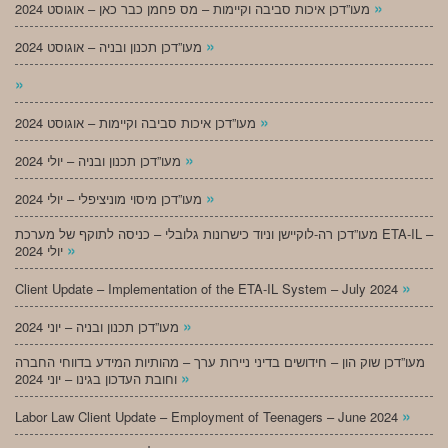
»
מעו”דכן איכות סביבה וקיימות – מס פחמן כבר כאן – אוגוסט 2024
»
מעו”דכן תכנון ובניה – אוגוסט 2024
»
»
מעו”דכן איכות סביבה וקיימות – אוגוסט 2024
»
מעו”דכן תכנון ובניה – יולי 2024
»
מעו”דכן מיסוי מוניציפלי – יולי 2024
מעו”דכן רה-לוקיישן וניוד כישרונות גלובלי – כניסה לתוקף של מערכת ETA-IL –
»
יולי 2024
»
Client Update – Implementation of the ETA-IL System – July 2024
»
מעו”דכן תכנון ובניה – יוני 2024
מעו”דכן שוק הון – חידושים בדיני ניירות ערך – מהותיות המידע בדווחי החברה
»
וחובת העדכון בגינו – יוני 2024
»
Labor Law Client Update – Employment of Teenagers – June 2024