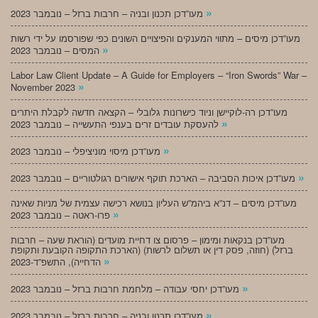
»
מעו”דכן תכנון ובניה – חרבות ברזל – נובמבר 2023
מעו”דכן מיסים – מתווי המענקים והפיצויים השונים כפי שפורסמו על ידי רשות
»
המסים – נובמבר 2023
Labor Law Client Update – A Guide for Employers – “Iron Swords” War –
»
November 2023
מעו”דכן רה-לוקיישן וניוד כישרונות גלובלי – הקצאה חדשה לקבלת היתרים
»
להעסקת עובדים זרים בענפי התעשייה – נובמבר 2023
»
מעו”דכן מיסוי מוניציפלי – נובמבר 2023
»
מעו”דכן איכות הסביבה – הארכת תוקף אישורים רגולטוריים – נובמבר 2023
מעו”דכן מיסים – דנ”א ביהמ”ש העליון בנושא רכישה עצמית של מניות שאינה
»
פרו-ראטה – נובמבר 2023
מעו”דכן בנקאות ומימון – פרסום צו דחיית מועדים (הוראת שעה – חרבות
ברזל) (חוזה, פסק דין או תשלום לרשות) (הארכת התקופה הקובעת ותקופת
»
הדחייה), התשפ”ד-2023
»
מעו”דכן יחסי עבודה – מלחמת חרבות ברזל – נובמבר 2023
»
מעו”דכן תכנון ובניה – חרבות ברזל – נובמבר 2023