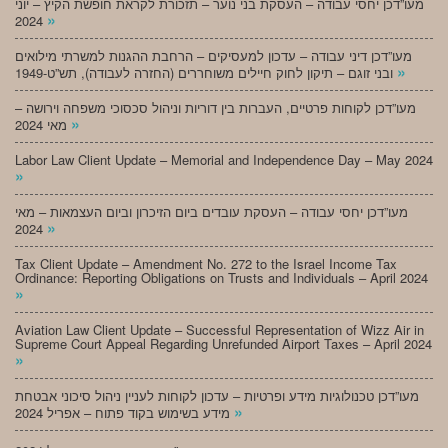
מעו”דכן יחסי עבודה – העסקת בני נוער – תזכורת לקראת חופשת הקיץ – יוני
»
2024
מעו”דכן דיני עבודה – עדכון למעסיקים – הרחבת ההגנות למשרתי מילואים
»
ובני זוגם – תיקון לחוק חיילים משוחררים (החזרה לעבודה), תש”ט-1949
מעו”דכן לקוחות פרטיים, העברות בין דוריות וניהול סכסוכי משפחה וירושה –
»
מאי 2024
Labor Law Client Update – Memorial and Independence Day – May 2024
»
מעו”דכן יחסי עבודה – העסקת עובדים ביום הזיכרון וביום העצמאות – מאי
»
2024
Tax Client Update – Amendment No. 272 to the Israel Income Tax
Ordinance: Reporting Obligations on Trusts and Individuals – April 2024
»
Aviation Law Client Update – Successful Representation of Wizz Air in
Supreme Court Appeal Regarding Unrefunded Airport Taxes – April 2024
»
מעו”דכן טכנולוגיות מידע ופרטיות – עדכון לקוחות לעניין ניהול סיכוני אבטחת
»
מידע בשימוש בקוד פתוח – אפריל 2024