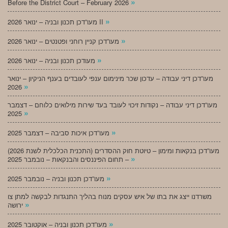
»
Before the District Court – February 2026
»
מעו”דכן תכנון ובניה – ינואר 2026 II
»
מעו”דכן קניין רוחני ופטנטים – ינואר 2026
»
מעודכן תכנון ובניה – ינואר 2026
מעו”דכן דיני עבודה – עדכון שכר מינימום ענפי לעובדים בענף הניקיון – ינואר
»
2026
מעו”דכן דיני עבודה – נקודות זיכוי לעובד בעד שירות מילואים כלוחם – דצמבר
»
2025
»
מעו”דכן איכות סביבה – דצמבר 2025
מעו”דכן בנקאות ומימון – טיוטת חוק ההסדרים (התכנית הכלכלית לשנת 2026)
»
– תחום הפיננסים והבנקאות – נובמבר 2025
»
מעו”דכן תכנון ובניה – נובמבר 2025
משרדנו ייצג את בתו של איש עסקים מנוח בהליך התנגדות לבקשה למתן צו
»
ירושה
»
מעו”דכן תכנון ובניה – אוקטובר 2025