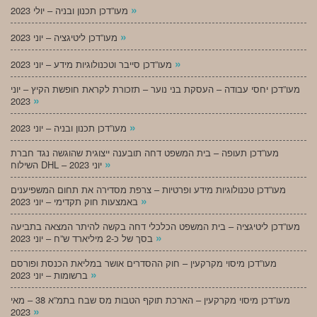
»
מעו”דכן תכנון ובניה – יולי 2023
»
מעו”דכן ליטיגציה – יוני 2023
»
מעו”דכן סייבר וטכנולוגיות מידע – יוני 2023
מעו”דכן יחסי עבודה – העסקת בני נוער – תזכורת לקראת חופשת הקיץ – יוני
»
2023
»
מעו”דכן תכנון ובניה – יוני 2023
מעו”דכן תעופה – בית המשפט דחה תובענה ייצוגית שהוגשה נגד חברת
»
השילוח DHL – יוני 2023
מעו”דכן טכנולוגיות מידע ופרטיות – צרפת מסדירה את תחום המשפיענים
»
באמצעות חוק תקדימי – יוני 2023
מעו”דכן ליטיגציה – בית המשפט הכלכלי דחה בקשה להיתר המצאה בתביעה
»
בסך של כ-2 מיליארד ש”ח – יוני 2023
מעו”דכן מיסוי מקרקעין – חוק ההסדרים אושר במליאת הכנסת ופורסם
»
ברשומות – יוני 2023
מעו”דכן מיסוי מקרקעין – הארכת תוקף הטבות מס שבח בתמ”א 38 – מאי
»
2023