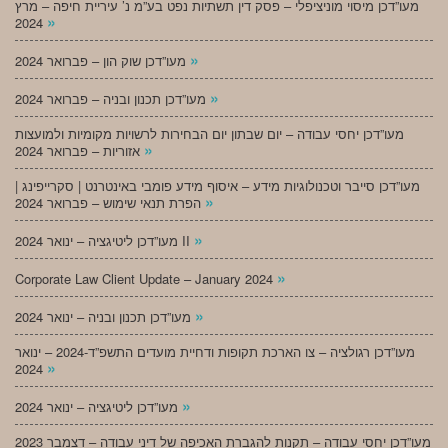
מעו”דכן מיסוי מוניציפלי – פסק דין תשתיות נפט בע”מ נ’ עיריית חיפה – מרץ
»
2024
»
מעו”דכן שוק הון – פברואר 2024
»
מעו”דכן תכנון ובניה – פברואר 2024
מעו”דכן יחסי עבודה – יום שבתון יום הבחירות לרשויות מקומיות ולמועצות
»
אזוריות – פברואר 2024
מעו”דכן סייבר וטכנולוגיות מידע – איסוף מידע פומבי באינטרנט | סקרייפינג |
»
הפרת תנאי שימוש – פברואר 2024
»
מעו”דכן ליטיגציה – ינואר 2024 II
»
Corporate Law Client Update – January 2024
»
מעו”דכן תכנון ובניה – ינואר 2024
מעו”דכן רגולציה – צו הארכת תקופות ודחיית מועדים התשפ”ד-2024 – ינואר
»
2024
»
מעו”דכן ליטיגציה – ינואר 2024
מעו”דכן יחסי עבודה – תקנות להגברת האכיפה של דיני עבודה – דצמבר 2023