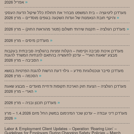
»
אפריל 2026
מעו”דכן ליטיגציה – בית המשפט מבהיר את תחולת כלל שיקול הדעת העסקי
»
והיקף חובת הנאמנות של ועדות השקעה בגופים מוסדיים – מרץ 2026
»
מעו”דכן רגולציה – תקנות שירותי תשלום (פטור מהוראות החוק) – מרץ 2026
»
מעו”דכן מיסים – מרץ 2026
מעו”דכן איכות סביבה וקיימות – הקלות זמניות ברגולציה סביבתית בעקבות
מבצע “שאגת הארי” – עדכון לתעשייה בהתאם להנחיות המשרד להגנת
»
הסביבה – מרץ 2026
מעו”דכן סייבר וטכנולוגיות מידע – גילוי דעת הרשות להגנת הפרטיות בנושא
»
הסכמה – מרץ 2026
מעו”דכן רגולציה – הצעת חוק הארכת תקופות ודחיית מועדים – מבצע שאגת
»
הארי – מרץ 2026
»
מעו”דכן תכנון ובניה – מרץ 2026
מעו”דכן דיני עבודה – עדכון שכר המינימום במשק החל מיום 1.4.2026 – מרץ
»
2026
Labor & Employment Client Updates – Operation ‘Roaring Lion’ –
Guidelines for Employers During Changing Safety Policies – March