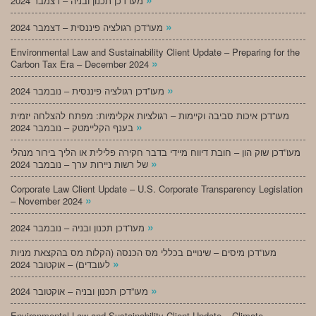
מעו”דכן תכנון ובניה – דצמבר 2024
»
מעו”דכן רגולציה פיננסית – דצמבר 2024
Environmental Law and Sustainability Client Update – Preparing for the
»
Carbon Tax Era – December 2024
»
מעו”דכן רגולציה פיננסית – נובמבר 2024
מעו”דכן איכות סביבה וקיימות – רגולציות אקלימיות: מפתח להצלחה יזמית
»
בענף הקליימטק – נובמבר 2024
מעו”דכן שוק הון – חובת דיווח מיידי בדבר חקירה פלילית או הליך בירור מנהלי
»
של רשות ניירות ערך – נובמבר 2024
Corporate Law Client Update – U.S. Corporate Transparency Legislation
»
– November 2024
»
מעו”דכן תכנון ובניה – נובמבר 2024
מעו”דכן מיסים – שינויים בכללי מס הכנסה (הקלות מס בהקצאת מניות
»
לעובדים) – אוקטובר 2024
»
מעו”דכן תכנון ובניה – אוקטובר 2024
Environmental Law and Sustainability Client Update – Climate