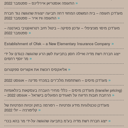
»
התעופה אוסטריאן איירליינס – ספטמבר 2022
מעו”דכן תעופה – בית המשפט המחוזי דחה תביעה ייצוגית שהוגשה נגד חברת
»
התעופה וויז אייר – ספטמבר 2022
מעו”דכן מיסוי מוניציפלי – עדכון פסיקה – ביטול חיוב רטרואקטיבי בארנונה –
»
ספטמבר 2022
»
Establishment of Ofek – a New Elementary Insurance Company
ייצוג חברת רשת מדיה ואיילה חסון בתביעת לשון הרע שהוגשה כנגדם על ידי
»
מר יוסף רחמים
»
אליאקסיס רוכשת את אקווריוס ספקטרום
»
מעו”דכן מיסים – השתתפות מלכ”רים במכרזי מדינה – אוגוסט 2022
מעו”דכן מיסים – כללי מחירי העברה בעסקאות בינלאומיות (transfer pricing)
»
– הרחבת חובות הדיווח על תאגידים הפועלים בישראל – אוגוסט 2022
מעו”דכן טכנולוגיות מידע ופרטיות – רפורמה בחוק זכויות הפרטיות של
»
קליפורניה – יולי 2022
»
ייצוג חברת רשת מדיה בע”מ בתביעה שהוגשה על-ידי מר בהא בכרי