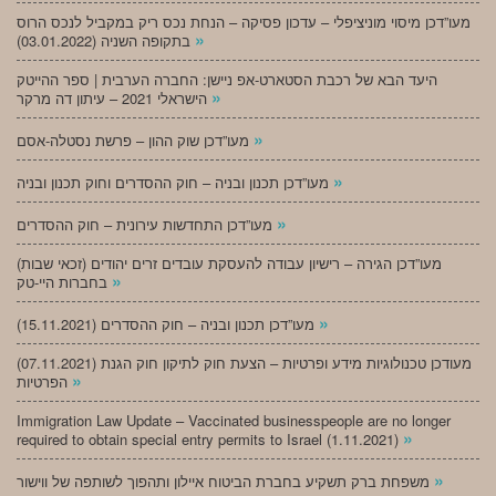
מעו”דכן מיסוי מוניציפלי – עדכון פסיקה – הנחת נכס ריק במקביל לנכס הרוס
»
בתקופה השניה (03.01.2022)
היעד הבא של רכבת הסטארט-אפ ניישן: החברה הערבית | ספר ההייטק
»
הישראלי 2021 – עיתון דה מרקר
»
מעו”דכן שוק ההון – פרשת נסטלה-אסם
»
מעו”דכן תכנון ובניה – חוק ההסדרים וחוק תכנון ובניה
»
מעו”דכן התחדשות עירונית – חוק ההסדרים
מעו”דכן הגירה – רישיון עבודה להעסקת עובדים זרים יהודים (זכאי שבות)
»
בחברות היי-טק
»
מעו”דכן תכנון ובניה – חוק ההסדרים (15.11.2021)
(07.11.2021) מעודכן טכנולוגיות מידע ופרטיות – הצעת חוק לתיקון חוק הגנת
»
הפרטיות
Immigration Law Update – Vaccinated businesspeople are no longer
»
required to obtain special entry permits to Israel (1.11.2021)
»
משפחת ברק תשקיע בחברת הביטוח איילון ותהפוך לשותפה של ווישור