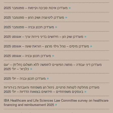
»
מעו”דכן איכות סביבה וקיימות – ספטמבר 2025
»
מעו”דכן ליטיגציה ושוק ההון – ספטמבר 2025
»
מעו”דכן תכנון ובניה – ספטמבר 2025
»
מעו”דכן שוק הון – חידושים בדיני ניירות ערך – אוגוסט 2025
»
מעו”דכן מיסים – נוהל גילוי מרצון – הוראת שעה – אוגוסט 2025
»
מעו”דכן תכנון ובניה – אוגוסט 2025
מעו”דכן דיני עבודה – מתווה הפיצויים לחופשה ללא תשלום (חל”ת) – “עם
»
כלביא” – יולי 2025
»
מעו”דכן תכנון ובניה – יולי 2025
מעו”דכן מחלקת לקוחות פרטיים, ניהול הון משפחתי והעברות בין-דוריות
»
בעסקים משפחתיים – חידושים בצוואות הדדיות – יולי 2025
IBA Healthcare and Life Sciences Law Committee survey on healthcare
»
financing and reimbursement 2025