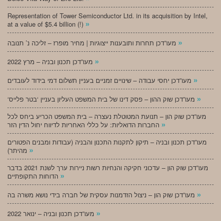
Representation of Tower Semiconductor Ltd. in its acquisition by Intel,
»
at a value of $5.4 billion (!)
»
מעו”דכן תחרות ותובענות ייצוגיות | מחיר מופרז – זליכה נ’ תנובה
»
מעו”דכן תכנון ובניה – מרץ 2022
»
מעו”דכן יחסי עבודה – שינויים זמניים בעניין תשלום דמי בידוד לעובדים
»
‘מעו”דכן שוק ההון – פסק דינו של בית המשפט העליון בעניין ‘בטר פלייס
מעו”דכן שוק הון – תנועת המטוטלת נעצרה – בית המשפט הכריע ביחס לכל
»
החברות הדואליות: על כללי האחריות לדיווח יחול הדין הזר
מעו”דכן תכנון ובניה – תיקון לתקנות התכנון והבניה (עבודות ומבנים הפטורים
»
מהיתר)
מעו”דכן שוק הון – עדכוני חקיקה והנחיות רשות ניירות ערך לשנת 2021 בדבר
»
הדוחות התקופתיים
»
מעו”דכן שוק הון – ניצול הזדמנות עסקית של חברה בידי נושא משרה בה
»
מעו”דכן תכנון ובניה – ינואר 2022