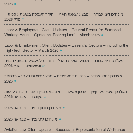
»
2026
מעו”דכן דיני עבודה – מבצע ‘שאגת הארי’ – היתר העסקה בשעות נוספות –
»
מרץ 2026
Labor & Employment Client Updates – General Permit for Extended
»
Working Hours – Operation ‘Roaring Lion’ – March 2026
Labor & Employment Client Updates – Essential Sectors – including the
»
High-Tech Sector – March 2026
מעו”דכן דיני עבודה – מבצע ‘שאגת הארי’ – הנחיות למעסיקים בענף הבניה
»
והשיפוצים – מרץ 2026
מעו”דכן יחסי עבודה – הנחיות למעסיקים – מבצע “שאגת הארי” – פברואר
»
2026
מעו”דכן מיסוי מקרקעין – עדכון פסיקה – חיוב במס בגין העברת זכויות לרשות
»
מקומית – פברואר 2026
»
מעו”דכן תכנון ובניה – פברואר 2026
»
מעו”דכן ליטיגציה – פברואר 2026
Aviation Law Client Update – Successful Representation of Air France