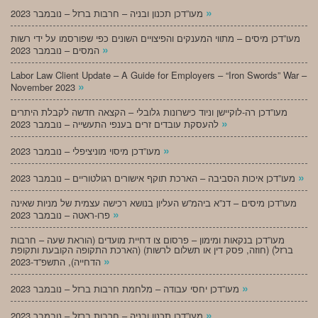
»
מעו”דכן תכנון ובניה – חרבות ברזל – נובמבר 2023
מעו”דכן מיסים – מתווי המענקים והפיצויים השונים כפי שפורסמו על ידי רשות
»
המסים – נובמבר 2023
Labor Law Client Update – A Guide for Employers – “Iron Swords” War –
»
November 2023
מעו”דכן רה-לוקיישן וניוד כישרונות גלובלי – הקצאה חדשה לקבלת היתרים
»
להעסקת עובדים זרים בענפי התעשייה – נובמבר 2023
»
מעו”דכן מיסוי מוניציפלי – נובמבר 2023
»
מעו”דכן איכות הסביבה – הארכת תוקף אישורים רגולטוריים – נובמבר 2023
מעו”דכן מיסים – דנ”א ביהמ”ש העליון בנושא רכישה עצמית של מניות שאינה
»
פרו-ראטה – נובמבר 2023
מעו”דכן בנקאות ומימון – פרסום צו דחיית מועדים (הוראת שעה – חרבות
ברזל) (חוזה, פסק דין או תשלום לרשות) (הארכת התקופה הקובעת ותקופת
»
הדחייה), התשפ”ד-2023
»
מעו”דכן יחסי עבודה – מלחמת חרבות ברזל – נובמבר 2023
»
מעו”דכן תכנון ובניה – חרבות ברזל – נובמבר 2023