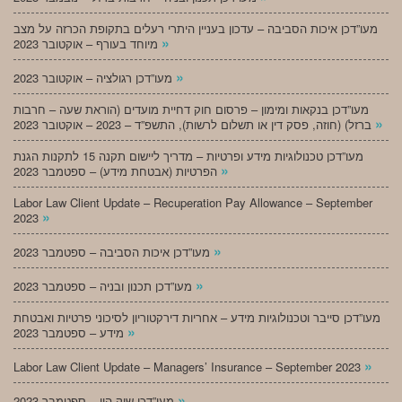
מעו”דכן איכות הסביבה – עדכון בעניין היתרי רעלים בתקופת הכרזה על מצב
»
מיוחד בעורף – אוקטובר 2023
»
מעו”דכן רגולציה – אוקטובר 2023
מעו”דכן בנקאות ומימון – פרסום חוק דחיית מועדים (הוראת שעה – חרבות
»
ברזל) (חוזה, פסק דין או תשלום לרשות), התשפ”ד – 2023 – אוקטובר 2023
מעו”דכן טכנולוגיות מידע ופרטיות – מדריך ליישום תקנה 15 לתקנות הגנת
»
הפרטיות (אבטחת מידע) – ספטמבר 2023
Labor Law Client Update – Recuperation Pay Allowance – September
»
2023
»
מעו”דכן איכות הסביבה – ספטמבר 2023
»
מעו”דכן תכנון ובניה – ספטמבר 2023
מעו”דכן סייבר וטכנולוגיות מידע – אחריות דירקטוריון לסיכוני פרטיות ואבטחת
»
מידע – ספטמבר 2023
»
Labor Law Client Update – Managers’ Insurance – September 2023
»
מעו”דכן שוק הון – ספטמבר 2023