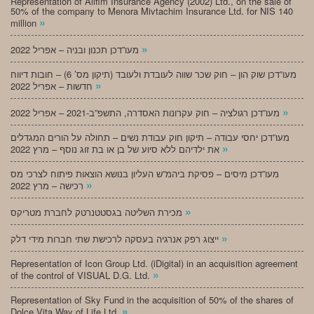
Representation of Alifim Insurance Agency (2002) Ltd., on the sale of
50% of the company to Menora Mivtachim Insurance Ltd. for NIS 140
»
million
»
מעו”דכן תכנון ובניה – אפריל 2022
מעו”דכן שוק הון – חוק שכר שווה לעובדת ולעובד (תיקון מס’ 6) – חובות דיווח
»
חדשות – אפריל 2022
»
מעו”דכן רגולציה – חוק עקרונות האסדרה, התשפ”ב-2021 – אפריל 2022
מעו”דכן יחסי עבודה – תיקון חוק עבודת נשים – תחולה על הורים המגדלים
»
את ילדיהם ללא סיוע של בן או בת זוג נוסף – מרץ 2022
מעו”דכן מיסים – פסיקת ביהמ”ש העליון בנושא הוצאות פיתוח לצרכי מס
»
רכישה – מרץ 2022
»
מכירת השליטה בגסטטנרטק לחברת מטריקס
»
ייצוג רפק אנרגיה בעסקה לרכישת שתי חברות מידי דלק
Representation of Icon Group Ltd. (iDigital) in an acquisition agreement
»
of the control of VISUAL D.G. Ltd.
Representation of Sky Fund in the acquisition of 50% of the shares of
»
Dolce Vita Way of Life Ltd.