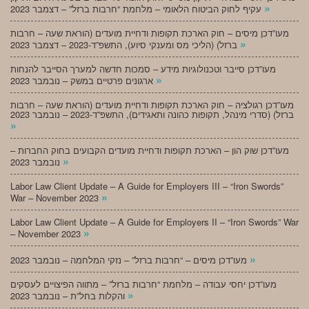
»
עקיף לחוק הביטוח הלאומי – מלחמת “חרבות ברזל” – דצמבר 2023
מעו”דכן מיסים – חוק הארכת תקופות ודחיית מועדים (הוראת שעה – חרבות
»
ברזל) (הליכי מס ומענקי סיוע), התשפ”ד-2023 – דצמבר 2023
מעו”דכן סייבר וטכנולוגיות מידע – סמכות חדשה למערך הסייבר להנחות
»
ארגונים פרטיים במשק – נובמבר 2023
מעו”דכן רגולציה – חוק הארכת תקופות ודחיית מועדים (הוראת שעה – חרבות
ברזל) (סדרי מינהל, תקופות כהונה ותאגידים), התשפ”ד-2023 – נובמבר 2023
»
מעו”דכן שוק הון – הארכת תקופות ודחיית מועדים הקבועים בחוק החברות –
»
נובמבר 2023
Labor Law Client Update – A Guide for Employers III – “Iron Swords”
»
War – November 2023
Labor Law Client Update – A Guide for Employers II – “Iron Swords” War
»
– November 2023
»
מעו”דכן מיסים – “חרבות ברזל” – נזקי המלחמה – נובמבר 2023
מעו”דכן יחסי עבודה – מלחמת “חרבות ברזל” – מתווה הפיצויים לעסקים
»
והקלות בחל”ת – נובמבר 2023