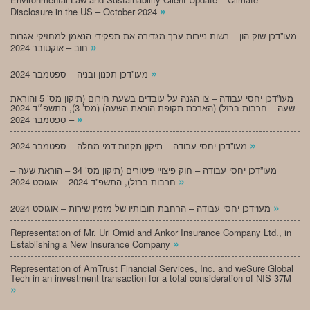
»
Disclosure in the US – October 2024
מעו”דכן שוק הון – רשות ניירות ערך מגדירה את תפקידי הנאמן למחזיקי אגרות
»
חוב – אוקטובר 2024
»
מעו”דכן תכנון ובניה – ספטמבר 2024
מעו”דכן יחסי עבודה – צו הגנה על עובדים בשעת חירום (תיקון מס’ 5 והוראת
שעה – חרבות ברזל) (הארכת תקופת הוראת השעה) (מס’ 3), התשפ״ד-2024
»
– ספטמבר 2024
»
מעו”דכן יחסי עבודה – תיקון תקנות דמי מחלה – ספטמבר 2024
מעו”דכן יחסי עבודה – חוק פיצויי פיטורים (תיקון מס’ 34 – הוראת שעה –
»
חרבות ברזל), התשפ”ד-2024 – אוגוסט 2024
»
מעו”דכן יחסי עבודה – הרחבת חובותיו של מזמין שירות – אוגוסט 2024
Representation of Mr. Uri Omid and Ankor Insurance Company Ltd., in
»
Establishing a New Insurance Company
Representation of AmTrust Financial Services, Inc. and weSure Global
Tech in an investment transaction for a total consideration of NIS 37M
»