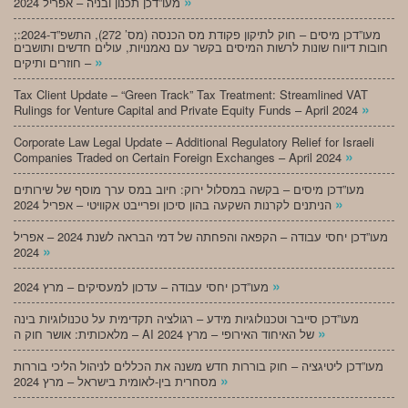
»
מעו”דכן תכנון ובניה – אפריל 2024
;מעו”דכן מיסים – חוק לתיקון פקודת מס הכנסה (מס’ 272), התשפ”ד-2024:
חובות דיווח שונות לרשות המיסים בקשר עם נאמנויות, עולים חדשים ותושבים
»
חוזרים ותיקים –
Tax Client Update – “Green Track” Tax Treatment: Streamlined VAT
»
Rulings for Venture Capital and Private Equity Funds – April 2024
Corporate Law Legal Update – Additional Regulatory Relief for Israeli
»
Companies Traded on Certain Foreign Exchanges – April 2024
מעו”דכן מיסים – בקשה במסלול ירוק: חיוב במס ערך מוסף של שירותים
»
הניתנים לקרנות השקעה בהון סיכון ופרייבט אקוויטי – אפריל 2024
מעו”דכן יחסי עבודה – הקפאה והפחתה של דמי הבראה לשנת 2024 – אפריל
»
2024
»
מעו”דכן יחסי עבודה – עדכון למעסיקים – מרץ 2024
מעו”דכן סייבר וטכנולוגיות מידע – רגולציה תקדימית על טכנולוגיות בינה
»
מלאכותית: אושר חוק ה – AI של האיחוד האירופי – מרץ 2024
מעו”דכן ליטיגציה – חוק בוררות חדש משנה את הכללים לניהול הליכי בוררות
»
מסחרית בין-לאומית בישראל – מרץ 2024