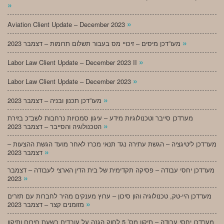
»
»
Aviation Client Update – December 2023
»
מעו”דכן מיסים – זיכויי מס בעבור תשלום תרומות – דצמבר 2023
»
Labor Law Client Update – December 2023 II
»
Labor Law Client Update – December 2023
»
מעו”דכן תכנון ובניה – דצמבר 2023
מעו”דכן סייבר וטכנולוגיות מידע – עיגון סמכויות נרחבות לשב”כ בזירת
»
הטכנולוגיה והסייבר – דצמבר 2023
מעו”דכן ליטיגציה – הגשת עתירה נגד תנאי מכרז לאחר מועד הגשת ההצעות –
»
דצמבר 2023
מעו”דכן יחסי עבודה – פסיקה תקדימית של בית הדין הארצי לעבודה – דצמבר
»
2023
מעו”דכן היי-טק, טכנולוגיה והון סיכון – ערוץ מענקים מהיר לחברות עם תזרים
»
מזומנים קצר – דצמבר 2023
מעו”דכן יחסי עבודה – תיקון מס’ 5 לחוק הגנה על עובדים בשעת חירום ותיקון