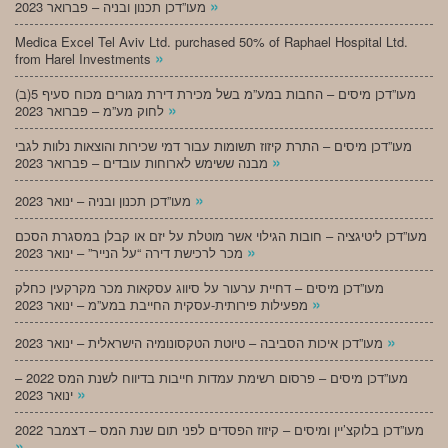
»
מעו”דכן תכנון ובניה – פברואר 2023
Medica Excel Tel Aviv Ltd. purchased 50% of Raphael Hospital Ltd.
»
from Harel Investments
מעו”דכן מיסים – החבות במע”מ בשל מכירת דירת מגורים מכוח סעיף 5(ב)
»
לחוק מע”מ – פברואר 2023
מעו”דכן מיסים – התרת קיזוז תשומות עבור דמי שכירות והוצאות נלוות לגבי
»
מבנה ששימש לארוחות עובדים – פברואר 2023
»
מעו”דכן תכנון ובניה – ינואר 2023
מעו”דכן ליטיגציה – חובות הגילוי אשר מוטלת על יזם או קבלן במסגרת הסכם
»
מכר לרכישת דירה “על הנייר” – ינואר 2023
מעו”דכן מיסים – דחיית ערעור על סיווג עסקאות מכר מקרקעין כחלק
»
מפעילות פירותית-עסקית החייבת במע”מ – ינואר 2023
»
מעו”דכן איכות הסביבה – טיוטת הטקסונומיה הישראלית – ינואר 2023
מעו”דכן מיסים – פרסום רשימת עמדות חייבות בדיווח לשנת המס 2022 –
»
ינואר 2023
מעו”דכן בלוקצ’יין ומיסים – קיזוז הפסדים לפני תום שנת המס – דצמבר 2022
»