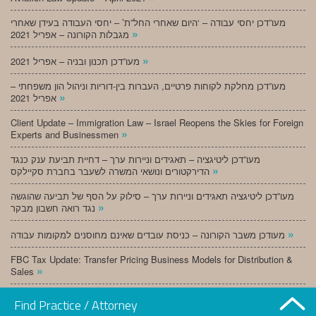
מעו”דכן יחסי עבודה – ‘היום שאחרי החל”ת’ – יחסי העבודה בעידן שאחרי
»
מגבלות הקורונה – אפריל 2021
»
מעו”דכן תכנון ובניה – אפריל 2021
מעו”דכן מחלקת לקוחות פרטיים, העברות בין-דוריות וניהול הון משפחתי –
»
אפריל 2021
Client Update – Immigration Law – Israel Reopens the Skies for Foreign
»
Experts and Businessmen
מעו”דכן ליטיגציה – תאגידים וניירות ערך – דחיית תביעת ענק כנגד
»
הדירקטורים ונושאי המשרה לשעבר בחברת סקיילקס
מעו”דכן ליטיגציה תאגידים וניירות ערך – סילוק על הסף של תביעה שהוגשה
»
נגד רואה חשבון מבקר
»
מעודכן משבר הקורונה – כניסת עובדים שאינם מחוסנים למקומות עבודה
FBC Tax Update: Transfer Pricing Business Models for Distribution &
»
Sales
»
מעו”דכן תכנון ובניה – מרץ 2021
Find Practice / Attorney