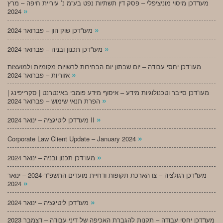
מעו”דכן מיסוי מוניציפלי – פסק דין תשתיות נפט בע”מ נ’ עיריית חיפה – מרץ
»
2024
»
מעו”דכן שוק הון – פברואר 2024
»
מעו”דכן תכנון ובניה – פברואר 2024
מעו”דכן יחסי עבודה – יום שבתון יום הבחירות לרשויות מקומיות ולמועצות
»
אזוריות – פברואר 2024
מעו”דכן סייבר וטכנולוגיות מידע – איסוף מידע פומבי באינטרנט | סקרייפינג |
»
הפרת תנאי שימוש – פברואר 2024
»
מעו”דכן ליטיגציה – ינואר 2024 II
»
Corporate Law Client Update – January 2024
»
מעו”דכן תכנון ובניה – ינואר 2024
מעו”דכן רגולציה – צו הארכת תקופות ודחיית מועדים התשפ”ד-2024 – ינואר
»
2024
»
מעו”דכן ליטיגציה – ינואר 2024
מעו”דכן יחסי עבודה – תקנות להגברת האכיפה של דיני עבודה – דצמבר 2023