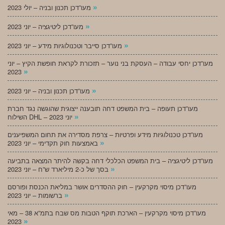
»
מעו”דכן תכנון ובניה – יולי 2023
»
מעו”דכן ליטיגציה – יוני 2023
»
מעו”דכן סייבר וטכנולוגיות מידע – יוני 2023
מעו”דכן יחסי עבודה – העסקת בני נוער – תזכורת לקראת חופשת הקיץ – יוני
»
2023
»
מעו”דכן תכנון ובניה – יוני 2023
מעו”דכן תעופה – בית המשפט דחה תובענה ייצוגית שהוגשה נגד חברת
»
השילוח DHL – יוני 2023
מעו”דכן טכנולוגיות מידע ופרטיות – צרפת מסדירה את תחום המשפיענים
»
באמצעות חוק תקדימי – יוני 2023
מעו”דכן ליטיגציה – בית המשפט הכלכלי דחה בקשה להיתר המצאה בתביעה
»
בסך של כ-2 מיליארד ש”ח – יוני 2023
מעו”דכן מיסוי מקרקעין – חוק ההסדרים אושר במליאת הכנסת ופורסם
»
ברשומות – יוני 2023
מעו”דכן מיסוי מקרקעין – הארכת תוקף הטבות מס שבח בתמ”א 38 – מאי
»
2023