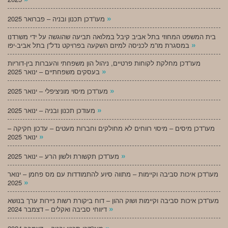
»
מעו”דכן תכנון ובניה – פברואר 2025
בית המשפט המחוזי בתל אביב קיבל במלואה תביעה שהוגשה על ידי משרדנו
»
במסגרת מו”מ לכניסה למיזם השקעה בפרויקט נדל”ן בתל אביב-יפו
מעו”דכן מחלקת לקוחות פרטיים, ניהול הון משפחתי והעברות בין-דוריות
»
בעסקים משפחתיים – ינואר 2025
»
מעו”דכן מיסוי מוניציפלי – ינואר 2025
»
מעודכן תכנון ובניה – ינואר 2025
מעו”דכן מיסים – מיסוי רווחים לא מחולקים וחברות מעטים – עדכון חקיקה –
»
ינואר 2025
»
מעו”דכן תקשורת ולשון הרע – ינואר 2025
מעו”דכן איכות סביבה וקיימות – מתווה סיוע להתמודדות עם מס פחמן – ינואר
»
2025
מעו”דכן איכות סביבה וקיימות ושוק ההון – דוח ביקורת רשות ניירות ערך בנושא
»
דיווחי סביבה ואקלים – דצמבר 2024
»