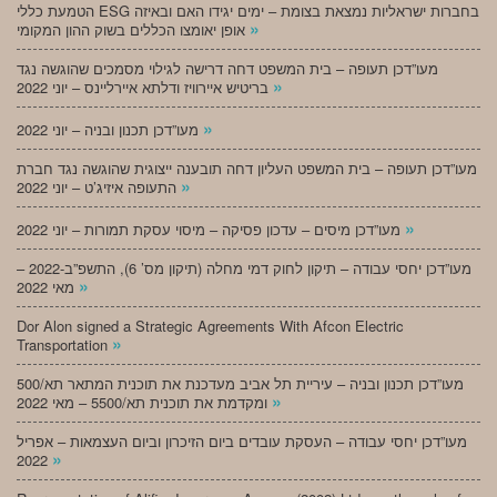
הטמעת כללי ESG בחברות ישראליות נמצאת בצומת – ימים יגידו האם ובאיזה
»
אופן יאומצו הכללים בשוק ההון המקומי
מעו”דכן תעופה – בית המשפט דחה דרישה לגילוי מסמכים שהוגשה נגד
»
בריטיש איירוויז ודלתא איירליינס – יוני 2022
»
מעו”דכן תכנון ובניה – יוני 2022
מעו”דכן תעופה – בית המשפט העליון דחה תובענה ייצוגית שהוגשה נגד חברת
»
התעופה איזיג’ט – יוני 2022
»
מעו”דכן מיסים – עדכון פסיקה – מיסוי עסקת תמורות – יוני 2022
מעו”דכן יחסי עבודה – תיקון לחוק דמי מחלה (תיקון מס’ 6), התשפ”ב-2022 –
»
מאי 2022
Dor Alon signed a Strategic Agreements With Afcon Electric
»
Transportation
מעו”דכן תכנון ובניה – עיריית תל אביב מעדכנת את תוכנית המתאר תא/500
»
ומקדמת את תוכנית תא/5500 – מאי 2022
מעו”דכן יחסי עבודה – העסקת עובדים ביום הזיכרון וביום העצמאות – אפריל
»
2022