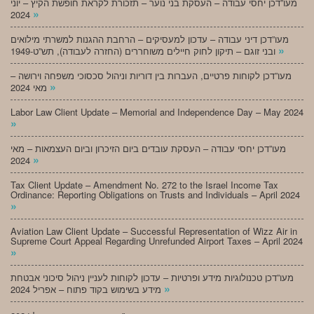
מעו”דכן יחסי עבודה – העסקת בני נוער – תזכורת לקראת חופשת הקיץ – יוני
»
2024
מעו”דכן דיני עבודה – עדכון למעסיקים – הרחבת ההגנות למשרתי מילואים
»
ובני זוגם – תיקון לחוק חיילים משוחררים (החזרה לעבודה), תש”ט-1949
מעו”דכן לקוחות פרטיים, העברות בין דוריות וניהול סכסוכי משפחה וירושה –
»
מאי 2024
Labor Law Client Update – Memorial and Independence Day – May 2024
»
מעו”דכן יחסי עבודה – העסקת עובדים ביום הזיכרון וביום העצמאות – מאי
»
2024
Tax Client Update – Amendment No. 272 to the Israel Income Tax
Ordinance: Reporting Obligations on Trusts and Individuals – April 2024
»
Aviation Law Client Update – Successful Representation of Wizz Air in
Supreme Court Appeal Regarding Unrefunded Airport Taxes – April 2024
»
מעו”דכן טכנולוגיות מידע ופרטיות – עדכון לקוחות לעניין ניהול סיכוני אבטחת
»
מידע בשימוש בקוד פתוח – אפריל 2024