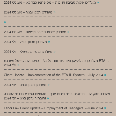
»
מעו”דכן איכות סביבה וקיימות – מס פחמן כבר כאן – אוגוסט 2024
»
מעו”דכן תכנון ובניה – אוגוסט 2024
»
»
מעו”דכן איכות סביבה וקיימות – אוגוסט 2024
»
מעו”דכן תכנון ובניה – יולי 2024
»
מעו”דכן מיסוי מוניציפלי – יולי 2024
מעו”דכן רה-לוקיישן וניוד כישרונות גלובלי – כניסה לתוקף של מערכת ETA-IL –
»
יולי 2024
»
Client Update – Implementation of the ETA-IL System – July 2024
»
מעו”דכן תכנון ובניה – יוני 2024
מעו”דכן שוק הון – חידושים בדיני ניירות ערך – מהותיות המידע בדווחי החברה
»
וחובת העדכון בגינו – יוני 2024
»
Labor Law Client Update – Employment of Teenagers – June 2024