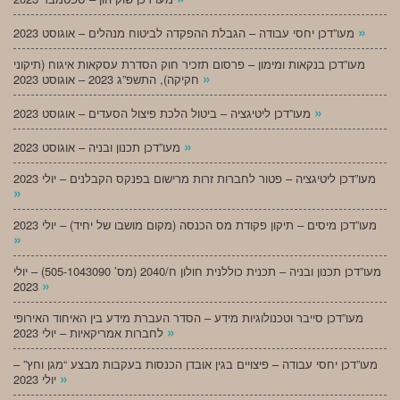
»
מעו”דכן יחסי עבודה – הגבלת ההפקדה לביטוח מנהלים – אוגוסט 2023
מעו”דכן בנקאות ומימון – פרסום תזכיר חוק הסדרת עסקאות איגוח (תיקוני
»
חקיקה), התשפ”ג 2023 – אוגוסט 2023
»
מעו”דכן ליטיגציה – ביטול הלכת פיצול הסעדים – אוגוסט 2023
»
מעו”דכן תכנון ובניה – אוגוסט 2023
מעו”דכן ליטיגציה – פטור לחברות זרות מרישום בפנקס הקבלנים – יולי 2023
»
מעו”דכן מיסים – תיקון פקודת מס הכנסה (מקום מושבו של יחיד) – יולי 2023
»
מעו”דכן תכנון ובניה – תכנית כוללנית חולון ח/2040 (מס’ 505-1043090) – יולי
»
2023
מעו”דכן סייבר וטכנולוגיות מידע – הסדר העברת מידע בין האיחוד האירופי
»
לחברות אמריקאיות – יולי 2023
מעו”דכן יחסי עבודה – פיצויים בגין אובדן הכנסות בעקבות מבצע “מגן וחץ” –
»
יולי 2023