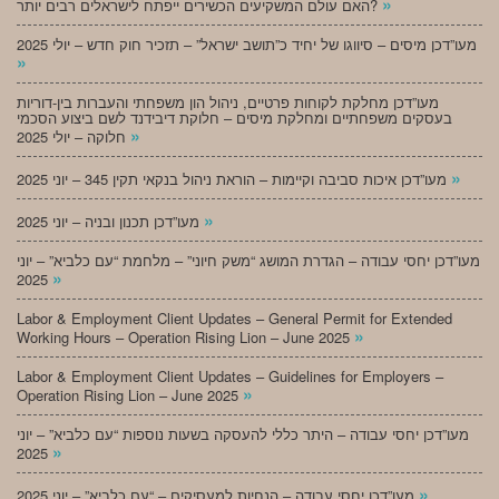
»
האם עולם המשקיעים הכשירים ייפתח לישראלים רבים יותר?
מעו”דכן מיסים – סיווגו של יחיד כ”תושב ישראל” – תזכיר חוק חדש – יולי 2025
»
מעו”דכן מחלקת לקוחות פרטיים, ניהול הון משפחתי והעברות בין-דוריות
בעסקים משפחתיים ומחלקת מיסים – חלוקת דיבידנד לשם ביצוע הסכמי
»
חלוקה – יולי 2025
»
מעו”דכן איכות סביבה וקיימות – הוראת ניהול בנקאי תקין 345 – יוני 2025
»
מעו”דכן תכנון ובניה – יוני 2025
מעו”דכן יחסי עבודה – הגדרת המושג “משק חיוני” – מלחמת “עם כלביא” – יוני
»
2025
Labor & Employment Client Updates – General Permit for Extended
»
Working Hours – Operation Rising Lion – June 2025
Labor & Employment Client Updates – Guidelines for Employers –
»
Operation Rising Lion – June 2025
מעו”דכן יחסי עבודה – היתר כללי להעסקה בשעות נוספות “עם כלביא” – יוני
»
2025
»
מעו”דכן יחסי עבודה – הנחיות למעסיקים – “עם כלביא” – יוני 2025