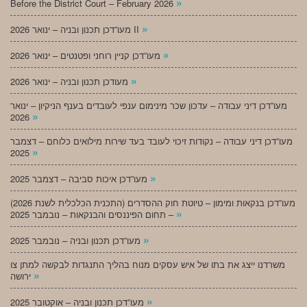
»
Before the District Court – February 2026
»
מעו”דכן תכנון ובניה – ינואר 2026 II
»
מעו”דכן קניין רוחני ופטנטים – ינואר 2026
»
מעודכן תכנון ובניה – ינואר 2026
מעו”דכן דיני עבודה – עדכון שכר מינימום ענפי לעובדים בענף הניקיון – ינואר
»
2026
מעו”דכן דיני עבודה – נקודות זיכוי לעובד בעד שירות מילואים כלוחם – דצמבר
»
2025
»
מעו”דכן איכות סביבה – דצמבר 2025
מעו”דכן בנקאות ומימון – טיוטת חוק ההסדרים (התכנית הכלכלית לשנת 2026)
»
– תחום הפיננסים והבנקאות – נובמבר 2025
»
מעו”דכן תכנון ובניה – נובמבר 2025
משרדנו ייצג את בתו של איש עסקים מנוח בהליך התנגדות לבקשה למתן צו
»
ירושה
»
מעו”דכן תכנון ובניה – אוקטובר 2025