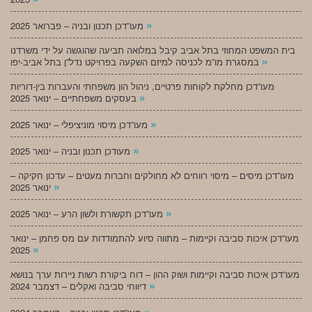
»
מעו”דכן תכנון ובניה – פברואר 2025
בית המשפט המחוזי בתל אביב קיבל במלואה תביעה שהוגשה על ידי משרדנו
»
במסגרת מו”מ לכניסה למיזם השקעה בפרויקט נדל”ן בתל אביב-יפו
מעו”דכן מחלקת לקוחות פרטיים, ניהול הון משפחתי והעברות בין-דוריות
»
בעסקים משפחתיים – ינואר 2025
»
מעו”דכן מיסוי מוניציפלי – ינואר 2025
»
מעודכן תכנון ובניה – ינואר 2025
מעו”דכן מיסים – מיסוי רווחים לא מחולקים וחברות מעטים – עדכון חקיקה –
»
ינואר 2025
»
מעו”דכן תקשורת ולשון הרע – ינואר 2025
מעו”דכן איכות סביבה וקיימות – מתווה סיוע להתמודדות עם מס פחמן – ינואר
»
2025
מעו”דכן איכות סביבה וקיימות ושוק ההון – דוח ביקורת רשות ניירות ערך בנושא
»
דיווחי סביבה ואקלים – דצמבר 2024
»