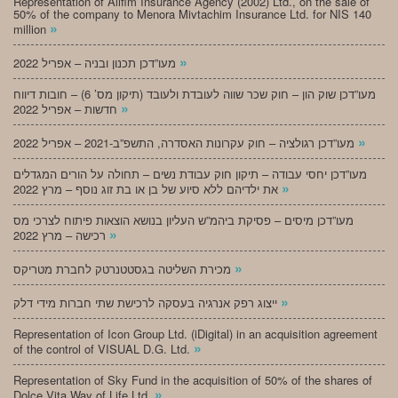
Representation of Alifim Insurance Agency (2002) Ltd., on the sale of
50% of the company to Menora Mivtachim Insurance Ltd. for NIS 140
»
million
»
מעו”דכן תכנון ובניה – אפריל 2022
מעו”דכן שוק הון – חוק שכר שווה לעובדת ולעובד (תיקון מס’ 6) – חובות דיווח
»
חדשות – אפריל 2022
»
מעו”דכן רגולציה – חוק עקרונות האסדרה, התשפ”ב-2021 – אפריל 2022
מעו”דכן יחסי עבודה – תיקון חוק עבודת נשים – תחולה על הורים המגדלים
»
את ילדיהם ללא סיוע של בן או בת זוג נוסף – מרץ 2022
מעו”דכן מיסים – פסיקת ביהמ”ש העליון בנושא הוצאות פיתוח לצרכי מס
»
רכישה – מרץ 2022
»
מכירת השליטה בגסטטנרטק לחברת מטריקס
»
ייצוג רפק אנרגיה בעסקה לרכישת שתי חברות מידי דלק
Representation of Icon Group Ltd. (iDigital) in an acquisition agreement
»
of the control of VISUAL D.G. Ltd.
Representation of Sky Fund in the acquisition of 50% of the shares of
»
Dolce Vita Way of Life Ltd.