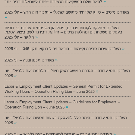
»
האם עולם המשקיעים הכשירים ייפתח לישראלים רבים יותר?
מעו”דכן מיסים – סיווגו של יחיד כ”תושב ישראל” – תזכיר חוק חדש – יולי 2025
»
מעו”דכן מחלקת לקוחות פרטיים, ניהול הון משפחתי והעברות בין-דוריות
בעסקים משפחתיים ומחלקת מיסים – חלוקת דיבידנד לשם ביצוע הסכמי
»
חלוקה – יולי 2025
»
מעו”דכן איכות סביבה וקיימות – הוראת ניהול בנקאי תקין 345 – יוני 2025
»
מעו”דכן תכנון ובניה – יוני 2025
מעו”דכן יחסי עבודה – הגדרת המושג “משק חיוני” – מלחמת “עם כלביא” – יוני
»
2025
Labor & Employment Client Updates – General Permit for Extended
»
Working Hours – Operation Rising Lion – June 2025
Labor & Employment Client Updates – Guidelines for Employers –
»
Operation Rising Lion – June 2025
מעו”דכן יחסי עבודה – היתר כללי להעסקה בשעות נוספות “עם כלביא” – יוני
»
2025
»
מעו”דכן יחסי עבודה – הנחיות למעסיקים – “עם כלביא” – יוני 2025