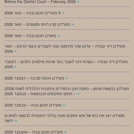
»
Before the District Court – February 2026
»
מעו”דכן תכנון ובניה – ינואר 2026 II
»
מעו”דכן קניין רוחני ופטנטים – ינואר 2026
»
מעודכן תכנון ובניה – ינואר 2026
מעו”דכן דיני עבודה – עדכון שכר מינימום ענפי לעובדים בענף הניקיון – ינואר
»
2026
מעו”דכן דיני עבודה – נקודות זיכוי לעובד בעד שירות מילואים כלוחם – דצמבר
»
2025
»
מעו”דכן איכות סביבה – דצמבר 2025
מעו”דכן בנקאות ומימון – טיוטת חוק ההסדרים (התכנית הכלכלית לשנת 2026)
»
– תחום הפיננסים והבנקאות – נובמבר 2025
»
מעו”דכן תכנון ובניה – נובמבר 2025
משרדנו ייצג את בתו של איש עסקים מנוח בהליך התנגדות לבקשה למתן צו
»
ירושה
»
מעו”דכן תכנון ובניה – אוקטובר 2025