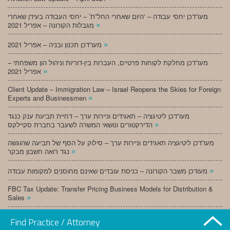
מעו”דכן יחסי עבודה – ‘היום שאחרי החל”ת’ – יחסי העבודה בעידן שאחרי
»
מגבלות הקורונה – אפריל 2021
»
מעו”דכן תכנון ובניה – אפריל 2021
מעו”דכן מחלקת לקוחות פרטיים, העברות בין-דוריות וניהול הון משפחתי –
»
אפריל 2021
Client Update – Immigration Law – Israel Reopens the Skies for Foreign
»
Experts and Businessmen
מעו”דכן ליטיגציה – תאגידים וניירות ערך – דחיית תביעת ענק כנגד
»
הדירקטורים ונושאי המשרה לשעבר בחברת סקיילקס
מעו”דכן ליטיגציה תאגידים וניירות ערך – סילוק על הסף של תביעה שהוגשה
»
נגד רואה חשבון מבקר
»
מעודכן משבר הקורונה – כניסת עובדים שאינם מחוסנים למקומות עבודה
FBC Tax Update: Transfer Pricing Business Models for Distribution &
»
Sales
»
מעו”דכן תכנון ובניה – מרץ 2021
Find Practice / Attorney