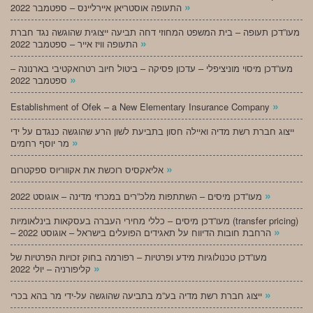
»
התעופה אוסטריאן איירליינס – ספטמבר 2022
מעו”דכן תעופה – בית המשפט המחוזי דחה תביעה ייצוגית שהוגשה נגד חברת
»
התעופה וויז אייר – ספטמבר 2022
מעו”דכן מיסוי מוניציפלי – עדכון פסיקה – ביטול חיוב רטרואקטיבי בארנונה –
»
ספטמבר 2022
»
Establishment of Ofek – a New Elementary Insurance Company
ייצוג חברת רשת מדיה ואיילה חסון בתביעת לשון הרע שהוגשה כנגדם על ידי
»
מר יוסף רחמים
»
אליאקסיס רוכשת את אקווריוס ספקטרום
»
מעו”דכן מיסים – השתתפות מלכ”רים במכרזי מדינה – אוגוסט 2022
מעו”דכן מיסים – כללי מחירי העברה בעסקאות בינלאומיות (transfer pricing)
»
– הרחבת חובות הדיווח על תאגידים הפועלים בישראל – אוגוסט 2022
מעו”דכן טכנולוגיות מידע ופרטיות – רפורמה בחוק זכויות הפרטיות של
»
קליפורניה – יולי 2022
»
ייצוג חברת רשת מדיה בע”מ בתביעה שהוגשה על-ידי מר בהא בכרי