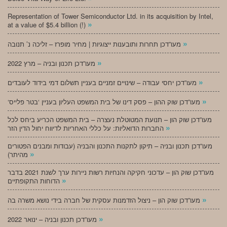
Representation of Tower Semiconductor Ltd. in its acquisition by Intel,
»
at a value of $5.4 billion (!)
»
מעו”דכן תחרות ותובענות ייצוגיות | מחיר מופרז – זליכה נ’ תנובה
»
מעו”דכן תכנון ובניה – מרץ 2022
»
מעו”דכן יחסי עבודה – שינויים זמניים בעניין תשלום דמי בידוד לעובדים
»
‘מעו”דכן שוק ההון – פסק דינו של בית המשפט העליון בעניין ‘בטר פלייס
מעו”דכן שוק הון – תנועת המטוטלת נעצרה – בית המשפט הכריע ביחס לכל
»
החברות הדואליות: על כללי האחריות לדיווח יחול הדין הזר
מעו”דכן תכנון ובניה – תיקון לתקנות התכנון והבניה (עבודות ומבנים הפטורים
»
מהיתר)
מעו”דכן שוק הון – עדכוני חקיקה והנחיות רשות ניירות ערך לשנת 2021 בדבר
»
הדוחות התקופתיים
»
מעו”דכן שוק הון – ניצול הזדמנות עסקית של חברה בידי נושא משרה בה
»
מעו”דכן תכנון ובניה – ינואר 2022