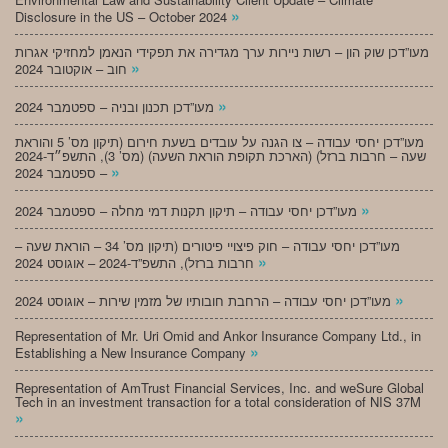
»
Disclosure in the US – October 2024
מעו”דכן שוק הון – רשות ניירות ערך מגדירה את תפקידי הנאמן למחזיקי אגרות
»
חוב – אוקטובר 2024
»
מעו”דכן תכנון ובניה – ספטמבר 2024
מעו”דכן יחסי עבודה – צו הגנה על עובדים בשעת חירום (תיקון מס’ 5 והוראת
שעה – חרבות ברזל) (הארכת תקופת הוראת השעה) (מס’ 3), התשפ״ד-2024
»
– ספטמבר 2024
»
מעו”דכן יחסי עבודה – תיקון תקנות דמי מחלה – ספטמבר 2024
מעו”דכן יחסי עבודה – חוק פיצויי פיטורים (תיקון מס’ 34 – הוראת שעה –
»
חרבות ברזל), התשפ”ד-2024 – אוגוסט 2024
»
מעו”דכן יחסי עבודה – הרחבת חובותיו של מזמין שירות – אוגוסט 2024
Representation of Mr. Uri Omid and Ankor Insurance Company Ltd., in
»
Establishing a New Insurance Company
Representation of AmTrust Financial Services, Inc. and weSure Global
Tech in an investment transaction for a total consideration of NIS 37M
»