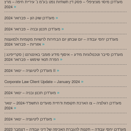
מעו”דכן מיסוי מוניציפלי – פסק דין תשתיות נפט בע”מ נ’ עיריית חיפה – מרץ
»
2024
»
מעו”דכן שוק הון – פברואר 2024
»
מעו”דכן תכנון ובניה – פברואר 2024
מעו”דכן יחסי עבודה – יום שבתון יום הבחירות לרשויות מקומיות ולמועצות
»
אזוריות – פברואר 2024
מעו”דכן סייבר וטכנולוגיות מידע – איסוף מידע פומבי באינטרנט | סקרייפינג |
»
הפרת תנאי שימוש – פברואר 2024
»
מעו”דכן ליטיגציה – ינואר 2024 II
»
Corporate Law Client Update – January 2024
»
מעו”דכן תכנון ובניה – ינואר 2024
מעו”דכן רגולציה – צו הארכת תקופות ודחיית מועדים התשפ”ד-2024 – ינואר
»
2024
»
מעו”דכן ליטיגציה – ינואר 2024
מעו”דכן יחסי עבודה – תקנות להגברת האכיפה של דיני עבודה – דצמבר 2023