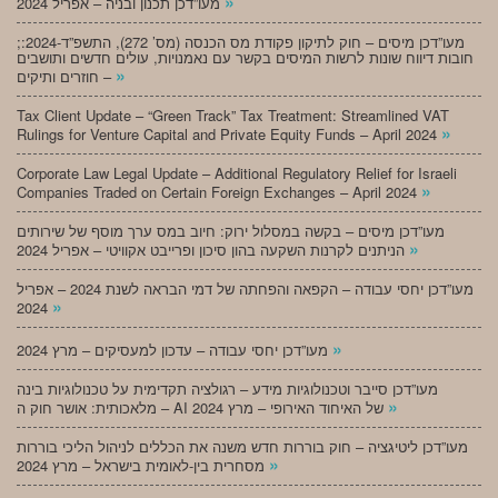
»
מעו”דכן תכנון ובניה – אפריל 2024
;מעו”דכן מיסים – חוק לתיקון פקודת מס הכנסה (מס’ 272), התשפ”ד-2024:
חובות דיווח שונות לרשות המיסים בקשר עם נאמנויות, עולים חדשים ותושבים
»
חוזרים ותיקים –
Tax Client Update – “Green Track” Tax Treatment: Streamlined VAT
»
Rulings for Venture Capital and Private Equity Funds – April 2024
Corporate Law Legal Update – Additional Regulatory Relief for Israeli
»
Companies Traded on Certain Foreign Exchanges – April 2024
מעו”דכן מיסים – בקשה במסלול ירוק: חיוב במס ערך מוסף של שירותים
»
הניתנים לקרנות השקעה בהון סיכון ופרייבט אקוויטי – אפריל 2024
מעו”דכן יחסי עבודה – הקפאה והפחתה של דמי הבראה לשנת 2024 – אפריל
»
2024
»
מעו”דכן יחסי עבודה – עדכון למעסיקים – מרץ 2024
מעו”דכן סייבר וטכנולוגיות מידע – רגולציה תקדימית על טכנולוגיות בינה
»
מלאכותית: אושר חוק ה – AI של האיחוד האירופי – מרץ 2024
מעו”דכן ליטיגציה – חוק בוררות חדש משנה את הכללים לניהול הליכי בוררות
»
מסחרית בין-לאומית בישראל – מרץ 2024