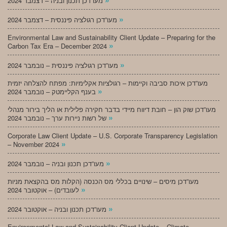
מעו”דכן תכנון ובניה – דצמבר 2024
»
מעו”דכן רגולציה פיננסית – דצמבר 2024
Environmental Law and Sustainability Client Update – Preparing for the
»
Carbon Tax Era – December 2024
»
מעו”דכן רגולציה פיננסית – נובמבר 2024
מעו”דכן איכות סביבה וקיימות – רגולציות אקלימיות: מפתח להצלחה יזמית
»
בענף הקליימטק – נובמבר 2024
מעו”דכן שוק הון – חובת דיווח מיידי בדבר חקירה פלילית או הליך בירור מנהלי
»
של רשות ניירות ערך – נובמבר 2024
Corporate Law Client Update – U.S. Corporate Transparency Legislation
»
– November 2024
»
מעו”דכן תכנון ובניה – נובמבר 2024
מעו”דכן מיסים – שינויים בכללי מס הכנסה (הקלות מס בהקצאת מניות
»
לעובדים) – אוקטובר 2024
»
מעו”דכן תכנון ובניה – אוקטובר 2024
Environmental Law and Sustainability Client Update – Climate