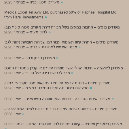
»
מעו”דכן תכנון ובניה – פברואר 2023
Medica Excel Tel Aviv Ltd. purchased 50% of Raphael Hospital Ltd.
»
from Harel Investments
מעו”דכן מיסים – החבות במע”מ בשל מכירת דירת מגורים מכוח סעיף 5(ב)
»
לחוק מע”מ – פברואר 2023
מעו”דכן מיסים – התרת קיזוז תשומות עבור דמי שכירות והוצאות נלוות לגבי
»
מבנה ששימש לארוחות עובדים – פברואר 2023
»
מעו”דכן תכנון ובניה – ינואר 2023
מעו”דכן ליטיגציה – חובות הגילוי אשר מוטלת על יזם או קבלן במסגרת הסכם
»
מכר לרכישת דירה “על הנייר” – ינואר 2023
מעו”דכן מיסים – דחיית ערעור על סיווג עסקאות מכר מקרקעין כחלק
»
מפעילות פירותית-עסקית החייבת במע”מ – ינואר 2023
»
מעו”דכן איכות הסביבה – טיוטת הטקסונומיה הישראלית – ינואר 2023
מעו”דכן מיסים – פרסום רשימת עמדות חייבות בדיווח לשנת המס 2022 –
»
ינואר 2023
מעו”דכן בלוקצ’יין ומיסים – קיזוז הפסדים לפני תום שנת המס – דצמבר 2022
»