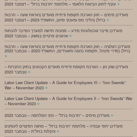
»
עקיף לחוק הביטוח הלאומי – מלחמת “חרבות ברזל” – דצמבר 2023
מעו”דכן מיסים – חוק הארכת תקופות ודחיית מועדים (הוראת שעה – חרבות
»
ברזל) (הליכי מס ומענקי סיוע), התשפ”ד-2023 – דצמבר 2023
מעו”דכן סייבר וטכנולוגיות מידע – סמכות חדשה למערך הסייבר להנחות
»
ארגונים פרטיים במשק – נובמבר 2023
מעו”דכן רגולציה – חוק הארכת תקופות ודחיית מועדים (הוראת שעה – חרבות
ברזל) (סדרי מינהל, תקופות כהונה ותאגידים), התשפ”ד-2023 – נובמבר 2023
»
מעו”דכן שוק הון – הארכת תקופות ודחיית מועדים הקבועים בחוק החברות –
»
נובמבר 2023
Labor Law Client Update – A Guide for Employers III – “Iron Swords”
»
War – November 2023
Labor Law Client Update – A Guide for Employers II – “Iron Swords” War
»
– November 2023
»
מעו”דכן מיסים – “חרבות ברזל” – נזקי המלחמה – נובמבר 2023
מעו”דכן יחסי עבודה – מלחמת “חרבות ברזל” – מתווה הפיצויים לעסקים
»
והקלות בחל”ת – נובמבר 2023