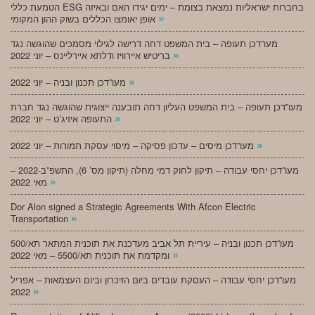
הטמעת כללי ESG בחברות ישראליות נמצאת בצומת – ימים יגידו האם ובאיזה
»
אופן יאומצו הכללים בשוק ההון המקומי
מעו”דכן תעופה – בית המשפט דחה דרישה לגילוי מסמכים שהוגשה נגד
»
בריטיש איירוויז ודלתא איירליינס – יוני 2022
»
מעו”דכן תכנון ובניה – יוני 2022
מעו”דכן תעופה – בית המשפט העליון דחה תובענה ייצוגית שהוגשה נגד חברת
»
התעופה איזיג’ט – יוני 2022
»
מעו”דכן מיסים – עדכון פסיקה – מיסוי עסקת תמורות – יוני 2022
מעו”דכן יחסי עבודה – תיקון לחוק דמי מחלה (תיקון מס’ 6), התשפ”ב-2022 –
»
מאי 2022
Dor Alon signed a Strategic Agreements With Afcon Electric
»
Transportation
מעו”דכן תכנון ובניה – עיריית תל אביב מעדכנת את תוכנית המתאר תא/500
»
ומקדמת את תוכנית תא/5500 – מאי 2022
מעו”דכן יחסי עבודה – העסקת עובדים ביום הזיכרון וביום העצמאות – אפריל
»
2022