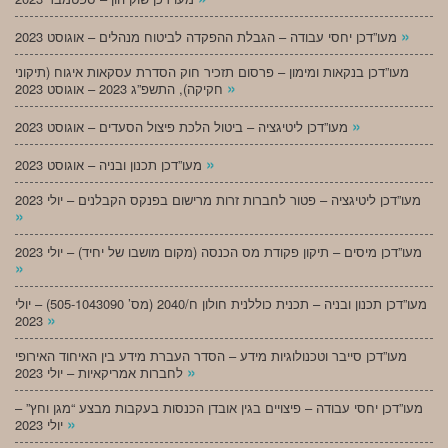
»
מעו”דכן יחסי עבודה – הגבלת ההפקדה לביטוח מנהלים – אוגוסט 2023
מעו”דכן בנקאות ומימון – פרסום תזכיר חוק הסדרת עסקאות איגוח (תיקוני
»
חקיקה), התשפ”ג 2023 – אוגוסט 2023
»
מעו”דכן ליטיגציה – ביטול הלכת פיצול הסעדים – אוגוסט 2023
»
מעו”דכן תכנון ובניה – אוגוסט 2023
מעו”דכן ליטיגציה – פטור לחברות זרות מרישום בפנקס הקבלנים – יולי 2023
»
מעו”דכן מיסים – תיקון פקודת מס הכנסה (מקום מושבו של יחיד) – יולי 2023
»
מעו”דכן תכנון ובניה – תכנית כוללנית חולון ח/2040 (מס’ 505-1043090) – יולי
»
2023
מעו”דכן סייבר וטכנולוגיות מידע – הסדר העברת מידע בין האיחוד האירופי
»
לחברות אמריקאיות – יולי 2023
מעו”דכן יחסי עבודה – פיצויים בגין אובדן הכנסות בעקבות מבצע “מגן וחץ” –
»
יולי 2023