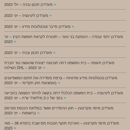
»
מעו”דכן תכנון ובניה – יולי 2023
»
מעו”דכן ליטיגציה – יוני 2023
»
מעו”דכן סייבר וטכנולוגיות מידע – יוני 2023
מעו”דכן יחסי עבודה – העסקת בני נוער – תזכורת לקראת חופשת הקיץ – יוני
»
2023
»
מעו”דכן תכנון ובניה – יוני 2023
מעו”דכן תעופה – בית המשפט דחה תובענה ייצוגית שהוגשה נגד חברת
»
השילוח DHL – יוני 2023
מעו”דכן טכנולוגיות מידע ופרטיות – צרפת מסדירה את תחום המשפיענים
»
באמצעות חוק תקדימי – יוני 2023
מעו”דכן ליטיגציה – בית המשפט הכלכלי דחה בקשה להיתר המצאה בתביעה
»
בסך של כ-2 מיליארד ש”ח – יוני 2023
מעו”דכן מיסוי מקרקעין – חוק ההסדרים אושר במליאת הכנסת ופורסם
»
ברשומות – יוני 2023
מעו”דכן מיסוי מקרקעין – הארכת תוקף הטבות מס שבח בתמ”א 38 – מאי
»
2023