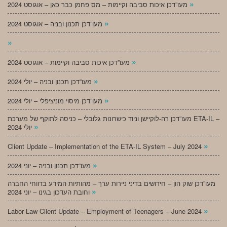
»
מעו”דכן איכות סביבה וקיימות – מס פחמן כבר כאן – אוגוסט 2024
»
מעו”דכן תכנון ובניה – אוגוסט 2024
»
»
מעו”דכן איכות סביבה וקיימות – אוגוסט 2024
»
מעו”דכן תכנון ובניה – יולי 2024
»
מעו”דכן מיסוי מוניציפלי – יולי 2024
מעו”דכן רה-לוקיישן וניוד כישרונות גלובלי – כניסה לתוקף של מערכת ETA-IL –
»
יולי 2024
»
Client Update – Implementation of the ETA-IL System – July 2024
»
מעו”דכן תכנון ובניה – יוני 2024
מעו”דכן שוק הון – חידושים בדיני ניירות ערך – מהותיות המידע בדווחי החברה
»
וחובת העדכון בגינו – יוני 2024
»
Labor Law Client Update – Employment of Teenagers – June 2024