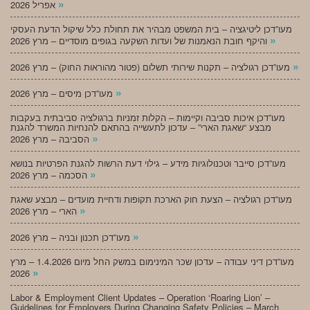
»
אפריל 2026
מעו”דכן ליטיגציה – בית המשפט מבהיר את תחולת כלל שיקול הדעת העסקי
»
והיקף חובת הנאמנות של ועדות השקעה בגופים מוסדיים – מרץ 2026
»
מעו”דכן רגולציה – תקנות שירותי תשלום (פטור מהוראות החוק) – מרץ 2026
»
מעו”דכן מיסים – מרץ 2026
מעו”דכן איכות סביבה וקיימות – הקלות זמניות ברגולציה סביבתית בעקבות
מבצע “שאגת הארי” – עדכון לתעשייה בהתאם להנחיות המשרד להגנת
»
הסביבה – מרץ 2026
מעו”דכן סייבר וטכנולוגיות מידע – גילוי דעת הרשות להגנת הפרטיות בנושא
»
הסכמה – מרץ 2026
מעו”דכן רגולציה – הצעת חוק הארכת תקופות ודחיית מועדים – מבצע שאגת
»
הארי – מרץ 2026
»
מעו”דכן תכנון ובניה – מרץ 2026
מעו”דכן דיני עבודה – עדכון שכר המינימום במשק החל מיום 1.4.2026 – מרץ
»
2026
Labor & Employment Client Updates – Operation ‘Roaring Lion’ –
Guidelines for Employers During Changing Safety Policies – March