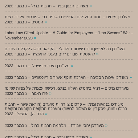
»
מעו”דכן תכנון ובניה – חרבות ברזל – נובמבר 2023
מעו”דכן מיסים – מתווי המענקים והפיצויים השונים כפי שפורסמו על ידי רשות
»
המסים – נובמבר 2023
Labor Law Client Update – A Guide for Employers – “Iron Swords” War –
»
November 2023
מעו”דכן רה-לוקיישן וניוד כישרונות גלובלי – הקצאה חדשה לקבלת היתרים
»
להעסקת עובדים זרים בענפי התעשייה – נובמבר 2023
»
מעו”דכן מיסוי מוניציפלי – נובמבר 2023
»
מעו”דכן איכות הסביבה – הארכת תוקף אישורים רגולטוריים – נובמבר 2023
מעו”דכן מיסים – דנ”א ביהמ”ש העליון בנושא רכישה עצמית של מניות שאינה
»
פרו-ראטה – נובמבר 2023
מעו”דכן בנקאות ומימון – פרסום צו דחיית מועדים (הוראת שעה – חרבות
ברזל) (חוזה, פסק דין או תשלום לרשות) (הארכת התקופה הקובעת ותקופת
»
הדחייה), התשפ”ד-2023
»
מעו”דכן יחסי עבודה – מלחמת חרבות ברזל – נובמבר 2023
»
מעו”דכן תכנון ובניה – חרבות ברזל – נובמבר 2023