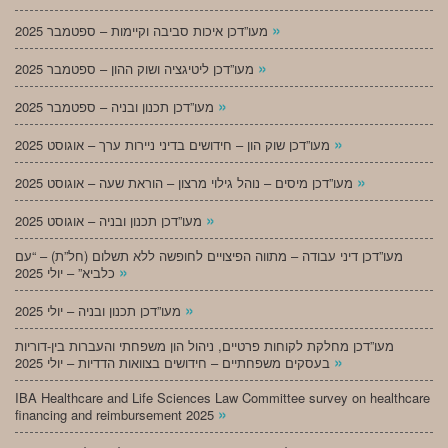
»
מעו”דכן איכות סביבה וקיימות – ספטמבר 2025
»
מעו”דכן ליטיגציה ושוק ההון – ספטמבר 2025
»
מעו”דכן תכנון ובניה – ספטמבר 2025
»
מעו”דכן שוק הון – חידושים בדיני ניירות ערך – אוגוסט 2025
»
מעו”דכן מיסים – נוהל גילוי מרצון – הוראת שעה – אוגוסט 2025
»
מעו”דכן תכנון ובניה – אוגוסט 2025
מעו”דכן דיני עבודה – מתווה הפיצויים לחופשה ללא תשלום (חל”ת) – “עם
»
כלביא” – יולי 2025
»
מעו”דכן תכנון ובניה – יולי 2025
מעו”דכן מחלקת לקוחות פרטיים, ניהול הון משפחתי והעברות בין-דוריות
»
בעסקים משפחתיים – חידושים בצוואות הדדיות – יולי 2025
IBA Healthcare and Life Sciences Law Committee survey on healthcare
»
financing and reimbursement 2025