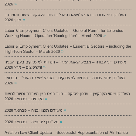
»
2026
מעו”דכן דיני עבודה – מבצע ‘שאגת הארי’ – היתר העסקה בשעות נוספות –
»
מרץ 2026
Labor & Employment Client Updates – General Permit for Extended
»
Working Hours – Operation ‘Roaring Lion’ – March 2026
Labor & Employment Client Updates – Essential Sectors – including the
»
High-Tech Sector – March 2026
מעו”דכן דיני עבודה – מבצע ‘שאגת הארי’ – הנחיות למעסיקים בענף הבניה
»
והשיפוצים – מרץ 2026
מעו”דכן יחסי עבודה – הנחיות למעסיקים – מבצע “שאגת הארי” – פברואר
»
2026
מעו”דכן מיסוי מקרקעין – עדכון פסיקה – חיוב במס בגין העברת זכויות לרשות
»
מקומית – פברואר 2026
»
מעו”דכן תכנון ובניה – פברואר 2026
»
מעו”דכן ליטיגציה – פברואר 2026
Aviation Law Client Update – Successful Representation of Air France