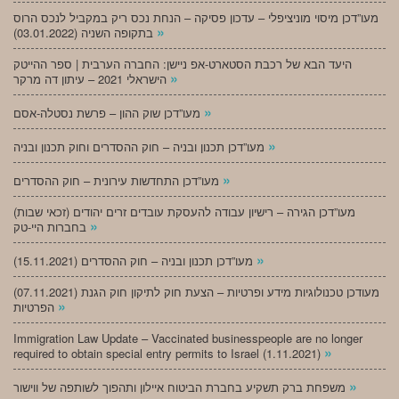
מעו”דכן מיסוי מוניציפלי – עדכון פסיקה – הנחת נכס ריק במקביל לנכס הרוס
»
בתקופה השניה (03.01.2022)
היעד הבא של רכבת הסטארט-אפ ניישן: החברה הערבית | ספר ההייטק
»
הישראלי 2021 – עיתון דה מרקר
»
מעו”דכן שוק ההון – פרשת נסטלה-אסם
»
מעו”דכן תכנון ובניה – חוק ההסדרים וחוק תכנון ובניה
»
מעו”דכן התחדשות עירונית – חוק ההסדרים
מעו”דכן הגירה – רישיון עבודה להעסקת עובדים זרים יהודים (זכאי שבות)
»
בחברות היי-טק
»
מעו”דכן תכנון ובניה – חוק ההסדרים (15.11.2021)
(07.11.2021) מעודכן טכנולוגיות מידע ופרטיות – הצעת חוק לתיקון חוק הגנת
»
הפרטיות
Immigration Law Update – Vaccinated businesspeople are no longer
»
required to obtain special entry permits to Israel (1.11.2021)
»
משפחת ברק תשקיע בחברת הביטוח איילון ותהפוך לשותפה של ווישור