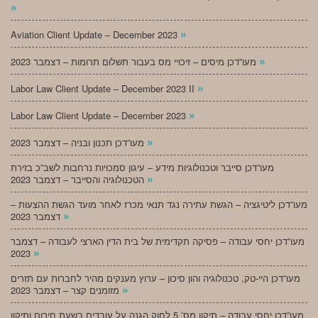
»
»
Aviation Client Update – December 2023
»
מעו”דכן מיסים – זיכויי מס בעבור תשלום תרומות – דצמבר 2023
»
Labor Law Client Update – December 2023 II
»
Labor Law Client Update – December 2023
»
מעו”דכן תכנון ובניה – דצמבר 2023
מעו”דכן סייבר וטכנולוגיות מידע – עיגון סמכויות נרחבות לשב”כ בזירת
»
הטכנולוגיה והסייבר – דצמבר 2023
מעו”דכן ליטיגציה – הגשת עתירה נגד תנאי מכרז לאחר מועד הגשת ההצעות –
»
דצמבר 2023
מעו”דכן יחסי עבודה – פסיקה תקדימית של בית הדין הארצי לעבודה – דצמבר
»
2023
מעו”דכן היי-טק, טכנולוגיה והון סיכון – ערוץ מענקים מהיר לחברות עם תזרים
»
מזומנים קצר – דצמבר 2023
מעו”דכן יחסי עבודה – תיקון מס’ 5 לחוק הגנה על עובדים בשעת חירום ותיקון