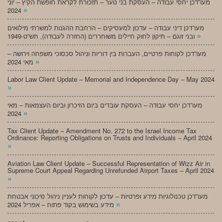
מעו”דכן יחסי עבודה – העסקת בני נוער – תזכורת לקראת חופשת הקיץ – יוני
»
2024
מעו”דכן דיני עבודה – עדכון למעסיקים – הרחבת ההגנות למשרתי מילואים
»
ובני זוגם – תיקון לחוק חיילים משוחררים (החזרה לעבודה), תש”ט-1949
מעו”דכן לקוחות פרטיים, העברות בין דוריות וניהול סכסוכי משפחה וירושה –
»
מאי 2024
Labor Law Client Update – Memorial and Independence Day – May 2024
»
מעו”דכן יחסי עבודה – העסקת עובדים ביום הזיכרון וביום העצמאות – מאי
»
2024
Tax Client Update – Amendment No. 272 to the Israel Income Tax
Ordinance: Reporting Obligations on Trusts and Individuals – April 2024
»
Aviation Law Client Update – Successful Representation of Wizz Air in
Supreme Court Appeal Regarding Unrefunded Airport Taxes – April 2024
»
מעו”דכן טכנולוגיות מידע ופרטיות – עדכון לקוחות לעניין ניהול סיכוני אבטחת
»
מידע בשימוש בקוד פתוח – אפריל 2024