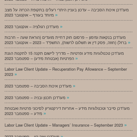
מעו”דכן איכות הסביבה – עדכון בעניין היתרי רעלים בתקופת הכרזה על מצב
»
מיוחד בעורף – אוקטובר 2023
»
מעו”דכן רגולציה – אוקטובר 2023
מעו”דכן בנקאות ומימון – פרסום חוק דחיית מועדים (הוראת שעה – חרבות
»
ברזל) (חוזה, פסק דין או תשלום לרשות), התשפ”ד – 2023 – אוקטובר 2023
מעו”דכן טכנולוגיות מידע ופרטיות – מדריך ליישום תקנה 15 לתקנות הגנת
»
הפרטיות (אבטחת מידע) – ספטמבר 2023
Labor Law Client Update – Recuperation Pay Allowance – September
»
2023
»
מעו”דכן איכות הסביבה – ספטמבר 2023
»
מעו”דכן תכנון ובניה – ספטמבר 2023
מעו”דכן סייבר וטכנולוגיות מידע – אחריות דירקטוריון לסיכוני פרטיות ואבטחת
»
מידע – ספטמבר 2023
»
Labor Law Client Update – Managers’ Insurance – September 2023
»
מעו”דכן שוק הון – ספטמבר 2023