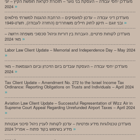
מעו”דכן יחסי עבודה – העסקת בני נוער – תזכורת לקראת חופשת הקיץ – יוני
»
2024
מעו”דכן דיני עבודה – עדכון למעסיקים – הרחבת ההגנות למשרתי מילואים
»
ובני זוגם – תיקון לחוק חיילים משוחררים (החזרה לעבודה), תש”ט-1949
מעו”דכן לקוחות פרטיים, העברות בין דוריות וניהול סכסוכי משפחה וירושה –
»
מאי 2024
Labor Law Client Update – Memorial and Independence Day – May 2024
»
מעו”דכן יחסי עבודה – העסקת עובדים ביום הזיכרון וביום העצמאות – מאי
»
2024
Tax Client Update – Amendment No. 272 to the Israel Income Tax
Ordinance: Reporting Obligations on Trusts and Individuals – April 2024
»
Aviation Law Client Update – Successful Representation of Wizz Air in
Supreme Court Appeal Regarding Unrefunded Airport Taxes – April 2024
»
מעו”דכן טכנולוגיות מידע ופרטיות – עדכון לקוחות לעניין ניהול סיכוני אבטחת
»
מידע בשימוש בקוד פתוח – אפריל 2024