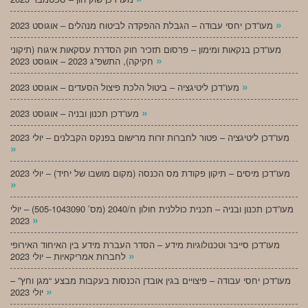
»
מעו”דכן יחסי עבודה – הגבלת ההפקדה לביטוח מנהלים – אוגוסט 2023
מעו”דכן בנקאות ומימון – פרסום תזכיר חוק הסדרת עסקאות איגוח (תיקוני
»
חקיקה), התשפ”ג 2023 – אוגוסט 2023
»
מעו”דכן ליטיגציה – ביטול הלכת פיצול הסעדים – אוגוסט 2023
»
מעו”דכן תכנון ובניה – אוגוסט 2023
מעו”דכן ליטיגציה – פטור לחברות זרות מרישום בפנקס הקבלנים – יולי 2023
»
מעו”דכן מיסים – תיקון פקודת מס הכנסה (מקום מושבו של יחיד) – יולי 2023
»
מעו”דכן תכנון ובניה – תכנית כוללנית חולון ח/2040 (מס’ 505-1043090) – יולי
»
2023
מעו”דכן סייבר וטכנולוגיות מידע – הסדר העברת מידע בין האיחוד האירופי
»
לחברות אמריקאיות – יולי 2023
מעו”דכן יחסי עבודה – פיצויים בגין אובדן הכנסות בעקבות מבצע “מגן וחץ” –
»
יולי 2023