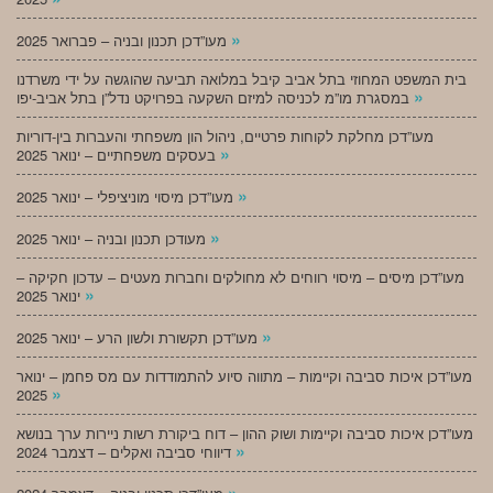
»
מעו”דכן תכנון ובניה – פברואר 2025
בית המשפט המחוזי בתל אביב קיבל במלואה תביעה שהוגשה על ידי משרדנו
»
במסגרת מו”מ לכניסה למיזם השקעה בפרויקט נדל”ן בתל אביב-יפו
מעו”דכן מחלקת לקוחות פרטיים, ניהול הון משפחתי והעברות בין-דוריות
»
בעסקים משפחתיים – ינואר 2025
»
מעו”דכן מיסוי מוניציפלי – ינואר 2025
»
מעודכן תכנון ובניה – ינואר 2025
מעו”דכן מיסים – מיסוי רווחים לא מחולקים וחברות מעטים – עדכון חקיקה –
»
ינואר 2025
»
מעו”דכן תקשורת ולשון הרע – ינואר 2025
מעו”דכן איכות סביבה וקיימות – מתווה סיוע להתמודדות עם מס פחמן – ינואר
»
2025
מעו”דכן איכות סביבה וקיימות ושוק ההון – דוח ביקורת רשות ניירות ערך בנושא
»
דיווחי סביבה ואקלים – דצמבר 2024
»