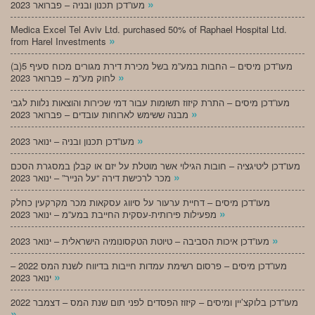
»
מעו”דכן תכנון ובניה – פברואר 2023
Medica Excel Tel Aviv Ltd. purchased 50% of Raphael Hospital Ltd.
»
from Harel Investments
מעו”דכן מיסים – החבות במע”מ בשל מכירת דירת מגורים מכוח סעיף 5(ב)
»
לחוק מע”מ – פברואר 2023
מעו”דכן מיסים – התרת קיזוז תשומות עבור דמי שכירות והוצאות נלוות לגבי
»
מבנה ששימש לארוחות עובדים – פברואר 2023
»
מעו”דכן תכנון ובניה – ינואר 2023
מעו”דכן ליטיגציה – חובות הגילוי אשר מוטלת על יזם או קבלן במסגרת הסכם
»
מכר לרכישת דירה “על הנייר” – ינואר 2023
מעו”דכן מיסים – דחיית ערעור על סיווג עסקאות מכר מקרקעין כחלק
»
מפעילות פירותית-עסקית החייבת במע”מ – ינואר 2023
»
מעו”דכן איכות הסביבה – טיוטת הטקסונומיה הישראלית – ינואר 2023
מעו”דכן מיסים – פרסום רשימת עמדות חייבות בדיווח לשנת המס 2022 –
»
ינואר 2023
מעו”דכן בלוקצ’יין ומיסים – קיזוז הפסדים לפני תום שנת המס – דצמבר 2022
»