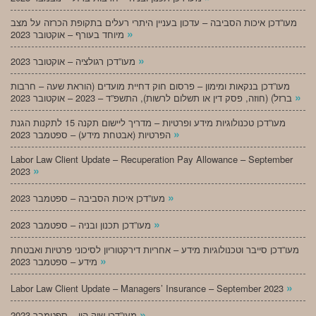
מעו”דכן איכות הסביבה – עדכון בעניין היתרי רעלים בתקופת הכרזה על מצב
»
מיוחד בעורף – אוקטובר 2023
»
מעו”דכן רגולציה – אוקטובר 2023
מעו”דכן בנקאות ומימון – פרסום חוק דחיית מועדים (הוראת שעה – חרבות
»
ברזל) (חוזה, פסק דין או תשלום לרשות), התשפ”ד – 2023 – אוקטובר 2023
מעו”דכן טכנולוגיות מידע ופרטיות – מדריך ליישום תקנה 15 לתקנות הגנת
»
הפרטיות (אבטחת מידע) – ספטמבר 2023
Labor Law Client Update – Recuperation Pay Allowance – September
»
2023
»
מעו”דכן איכות הסביבה – ספטמבר 2023
»
מעו”דכן תכנון ובניה – ספטמבר 2023
מעו”דכן סייבר וטכנולוגיות מידע – אחריות דירקטוריון לסיכוני פרטיות ואבטחת
»
מידע – ספטמבר 2023
»
Labor Law Client Update – Managers’ Insurance – September 2023
»
מעו”דכן שוק הון – ספטמבר 2023