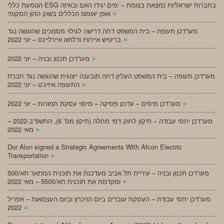
הטמעת כללי ESG בחברות ישראליות נמצאת בצומת – ימים יגידו האם ובאיזה
»
אופן יאומצו הכללים בשוק ההון המקומי
מעו”דכן תעופה – בית המשפט דחה דרישה לגילוי מסמכים שהוגשה נגד
»
בריטיש איירוויז ודלתא איירליינס – יוני 2022
»
מעו”דכן תכנון ובניה – יוני 2022
מעו”דכן תעופה – בית המשפט העליון דחה תובענה ייצוגית שהוגשה נגד חברת
»
התעופה איזיג’ט – יוני 2022
»
מעו”דכן מיסים – עדכון פסיקה – מיסוי עסקת תמורות – יוני 2022
מעו”דכן יחסי עבודה – תיקון לחוק דמי מחלה (תיקון מס’ 6), התשפ”ב-2022 –
»
מאי 2022
Dor Alon signed a Strategic Agreements With Afcon Electric
»
Transportation
מעו”דכן תכנון ובניה – עיריית תל אביב מעדכנת את תוכנית המתאר תא/500
»
ומקדמת את תוכנית תא/5500 – מאי 2022
מעו”דכן יחסי עבודה – העסקת עובדים ביום הזיכרון וביום העצמאות – אפריל
»
2022