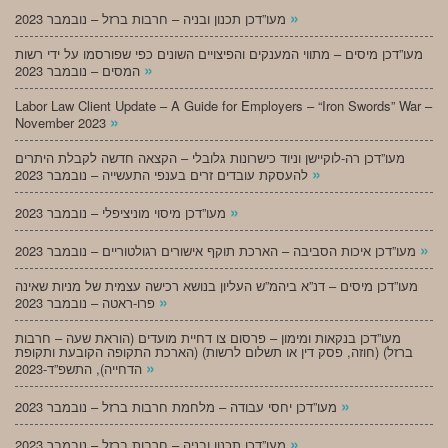
»
מעו”דכן תכנון ובניה – חרבות ברזל – נובמבר 2023
מעו”דכן מיסים – מתווי המענקים והפיצויים השונים כפי שפורסמו על ידי רשות
»
המסים – נובמבר 2023
Labor Law Client Update – A Guide for Employers – “Iron Swords” War –
»
November 2023
מעו”דכן רה-לוקיישן וניוד כישרונות גלובלי – הקצאה חדשה לקבלת היתרים
»
להעסקת עובדים זרים בענפי התעשייה – נובמבר 2023
»
מעו”דכן מיסוי מוניציפלי – נובמבר 2023
»
מעו”דכן איכות הסביבה – הארכת תוקף אישורים רגולטוריים – נובמבר 2023
מעו”דכן מיסים – דנ”א ביהמ”ש העליון בנושא רכישה עצמית של מניות שאינה
»
פרו-ראטה – נובמבר 2023
מעו”דכן בנקאות ומימון – פרסום צו דחיית מועדים (הוראת שעה – חרבות
ברזל) (חוזה, פסק דין או תשלום לרשות) (הארכת התקופה הקובעת ותקופת
»
הדחייה), התשפ”ד-2023
»
מעו”דכן יחסי עבודה – מלחמת חרבות ברזל – נובמבר 2023
»
מעו”דכן תכנון ובניה – חרבות ברזל – נובמבר 2023