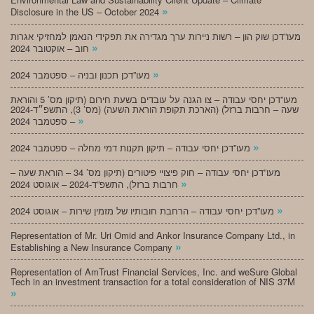
»
Disclosure in the US – October 2024
מעו”דכן שוק הון – רשות ניירות ערך מגדירה את תפקידי הנאמן למחזיקי אגרות
»
חוב – אוקטובר 2024
»
מעו”דכן תכנון ובניה – ספטמבר 2024
מעו”דכן יחסי עבודה – צו הגנה על עובדים בשעת חירום (תיקון מס’ 5 והוראת
שעה – חרבות ברזל) (הארכת תקופת הוראת השעה) (מס’ 3), התשפ״ד-2024
»
– ספטמבר 2024
»
מעו”דכן יחסי עבודה – תיקון תקנות דמי מחלה – ספטמבר 2024
מעו”דכן יחסי עבודה – חוק פיצויי פיטורים (תיקון מס’ 34 – הוראת שעה –
»
חרבות ברזל), התשפ”ד-2024 – אוגוסט 2024
»
מעו”דכן יחסי עבודה – הרחבת חובותיו של מזמין שירות – אוגוסט 2024
Representation of Mr. Uri Omid and Ankor Insurance Company Ltd., in
»
Establishing a New Insurance Company
Representation of AmTrust Financial Services, Inc. and weSure Global
Tech in an investment transaction for a total consideration of NIS 37M
»