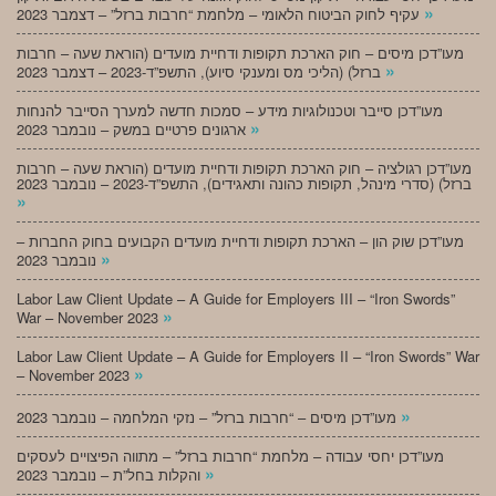
»
עקיף לחוק הביטוח הלאומי – מלחמת “חרבות ברזל” – דצמבר 2023
מעו”דכן מיסים – חוק הארכת תקופות ודחיית מועדים (הוראת שעה – חרבות
»
ברזל) (הליכי מס ומענקי סיוע), התשפ”ד-2023 – דצמבר 2023
מעו”דכן סייבר וטכנולוגיות מידע – סמכות חדשה למערך הסייבר להנחות
»
ארגונים פרטיים במשק – נובמבר 2023
מעו”דכן רגולציה – חוק הארכת תקופות ודחיית מועדים (הוראת שעה – חרבות
ברזל) (סדרי מינהל, תקופות כהונה ותאגידים), התשפ”ד-2023 – נובמבר 2023
»
מעו”דכן שוק הון – הארכת תקופות ודחיית מועדים הקבועים בחוק החברות –
»
נובמבר 2023
Labor Law Client Update – A Guide for Employers III – “Iron Swords”
»
War – November 2023
Labor Law Client Update – A Guide for Employers II – “Iron Swords” War
»
– November 2023
»
מעו”דכן מיסים – “חרבות ברזל” – נזקי המלחמה – נובמבר 2023
מעו”דכן יחסי עבודה – מלחמת “חרבות ברזל” – מתווה הפיצויים לעסקים
»
והקלות בחל”ת – נובמבר 2023