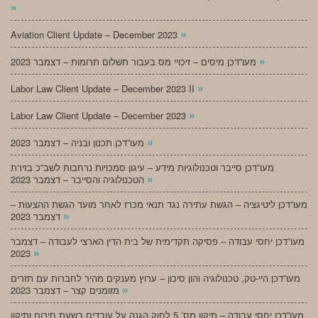
»
»
Aviation Client Update – December 2023
»
מעו”דכן מיסים – זיכויי מס בעבור תשלום תרומות – דצמבר 2023
»
Labor Law Client Update – December 2023 II
»
Labor Law Client Update – December 2023
»
מעו”דכן תכנון ובניה – דצמבר 2023
מעו”דכן סייבר וטכנולוגיות מידע – עיגון סמכויות נרחבות לשב”כ בזירת
»
הטכנולוגיה והסייבר – דצמבר 2023
מעו”דכן ליטיגציה – הגשת עתירה נגד תנאי מכרז לאחר מועד הגשת ההצעות –
»
דצמבר 2023
מעו”דכן יחסי עבודה – פסיקה תקדימית של בית הדין הארצי לעבודה – דצמבר
»
2023
מעו”דכן היי-טק, טכנולוגיה והון סיכון – ערוץ מענקים מהיר לחברות עם תזרים
»
מזומנים קצר – דצמבר 2023
מעו”דכן יחסי עבודה – תיקון מס’ 5 לחוק הגנה על עובדים בשעת חירום ותיקון