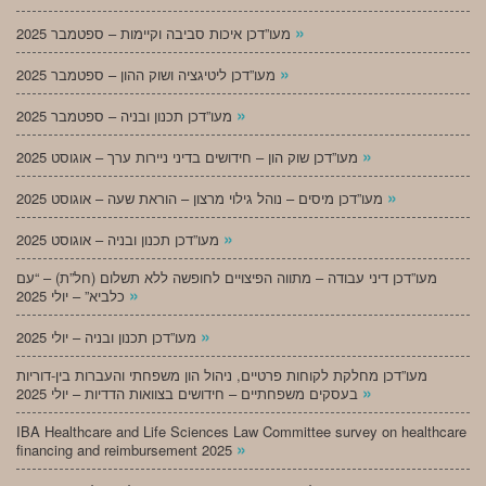
»
מעו”דכן איכות סביבה וקיימות – ספטמבר 2025
»
מעו”דכן ליטיגציה ושוק ההון – ספטמבר 2025
»
מעו”דכן תכנון ובניה – ספטמבר 2025
»
מעו”דכן שוק הון – חידושים בדיני ניירות ערך – אוגוסט 2025
»
מעו”דכן מיסים – נוהל גילוי מרצון – הוראת שעה – אוגוסט 2025
»
מעו”דכן תכנון ובניה – אוגוסט 2025
מעו”דכן דיני עבודה – מתווה הפיצויים לחופשה ללא תשלום (חל”ת) – “עם
»
כלביא” – יולי 2025
»
מעו”דכן תכנון ובניה – יולי 2025
מעו”דכן מחלקת לקוחות פרטיים, ניהול הון משפחתי והעברות בין-דוריות
»
בעסקים משפחתיים – חידושים בצוואות הדדיות – יולי 2025
IBA Healthcare and Life Sciences Law Committee survey on healthcare
»
financing and reimbursement 2025