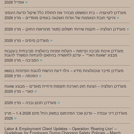
»
אפריל 2026
מעו”דכן ליטיגציה – בית המשפט מבהיר את תחולת כלל שיקול הדעת העסקי
»
והיקף חובת הנאמנות של ועדות השקעה בגופים מוסדיים – מרץ 2026
»
מעו”דכן רגולציה – תקנות שירותי תשלום (פטור מהוראות החוק) – מרץ 2026
»
מעו”דכן מיסים – מרץ 2026
מעו”דכן איכות סביבה וקיימות – הקלות זמניות ברגולציה סביבתית בעקבות
מבצע “שאגת הארי” – עדכון לתעשייה בהתאם להנחיות המשרד להגנת
»
הסביבה – מרץ 2026
מעו”דכן סייבר וטכנולוגיות מידע – גילוי דעת הרשות להגנת הפרטיות בנושא
»
הסכמה – מרץ 2026
מעו”דכן רגולציה – הצעת חוק הארכת תקופות ודחיית מועדים – מבצע שאגת
»
הארי – מרץ 2026
»
מעו”דכן תכנון ובניה – מרץ 2026
מעו”דכן דיני עבודה – עדכון שכר המינימום במשק החל מיום 1.4.2026 – מרץ
»
2026
Labor & Employment Client Updates – Operation ‘Roaring Lion’ –
Guidelines for Employers During Changing Safety Policies – March