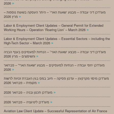
»
2026
מעו”דכן דיני עבודה – מבצע ‘שאגת הארי’ – היתר העסקה בשעות נוספות –
»
מרץ 2026
Labor & Employment Client Updates – General Permit for Extended
»
Working Hours – Operation ‘Roaring Lion’ – March 2026
Labor & Employment Client Updates – Essential Sectors – including the
»
High-Tech Sector – March 2026
מעו”דכן דיני עבודה – מבצע ‘שאגת הארי’ – הנחיות למעסיקים בענף הבניה
»
והשיפוצים – מרץ 2026
מעו”דכן יחסי עבודה – הנחיות למעסיקים – מבצע “שאגת הארי” – פברואר
»
2026
מעו”דכן מיסוי מקרקעין – עדכון פסיקה – חיוב במס בגין העברת זכויות לרשות
»
מקומית – פברואר 2026
»
מעו”דכן תכנון ובניה – פברואר 2026
»
מעו”דכן ליטיגציה – פברואר 2026
Aviation Law Client Update – Successful Representation of Air France