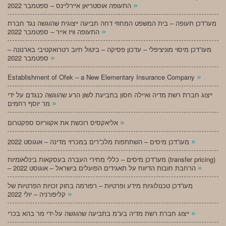
»
התעופה אוסטריאן איירליינס – ספטמבר 2022
מעו”דכן תעופה – בית המשפט המחוזי דחה תביעה ייצוגית שהוגשה נגד חברת
»
התעופה וויז אייר – ספטמבר 2022
מעו”דכן מיסוי מוניציפלי – עדכון פסיקה – ביטול חיוב רטרואקטיבי בארנונה –
»
ספטמבר 2022
»
Establishment of Ofek – a New Elementary Insurance Company
ייצוג חברת רשת מדיה ואיילה חסון בתביעת לשון הרע שהוגשה כנגדם על ידי
»
מר יוסף רחמים
»
אליאקסיס רוכשת את אקווריוס ספקטרום
»
מעו”דכן מיסים – השתתפות מלכ”רים במכרזי מדינה – אוגוסט 2022
מעו”דכן מיסים – כללי מחירי העברה בעסקאות בינלאומיות (transfer pricing)
»
– הרחבת חובות הדיווח על תאגידים הפועלים בישראל – אוגוסט 2022
מעו”דכן טכנולוגיות מידע ופרטיות – רפורמה בחוק זכויות הפרטיות של
»
קליפורניה – יולי 2022
»
ייצוג חברת רשת מדיה בע”מ בתביעה שהוגשה על-ידי מר בהא בכרי