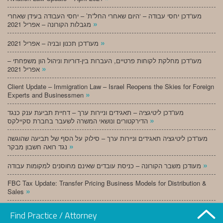
מעו”דכן יחסי עבודה – ‘היום שאחרי החל”ת’ – יחסי העבודה בעידן שאחרי
»
מגבלות הקורונה – אפריל 2021
»
מעו”דכן תכנון ובניה – אפריל 2021
מעו”דכן מחלקת לקוחות פרטיים, העברות בין-דוריות וניהול הון משפחתי –
»
אפריל 2021
Client Update – Immigration Law – Israel Reopens the Skies for Foreign
»
Experts and Businessmen
מעו”דכן ליטיגציה – תאגידים וניירות ערך – דחיית תביעת ענק כנגד
»
הדירקטורים ונושאי המשרה לשעבר בחברת סקיילקס
מעו”דכן ליטיגציה תאגידים וניירות ערך – סילוק על הסף של תביעה שהוגשה
»
נגד רואה חשבון מבקר
»
מעודכן משבר הקורונה – כניסת עובדים שאינם מחוסנים למקומות עבודה
FBC Tax Update: Transfer Pricing Business Models for Distribution &
»
Sales
»
מעו”דכן תכנון ובניה – מרץ 2021
Find Practice / Attorney