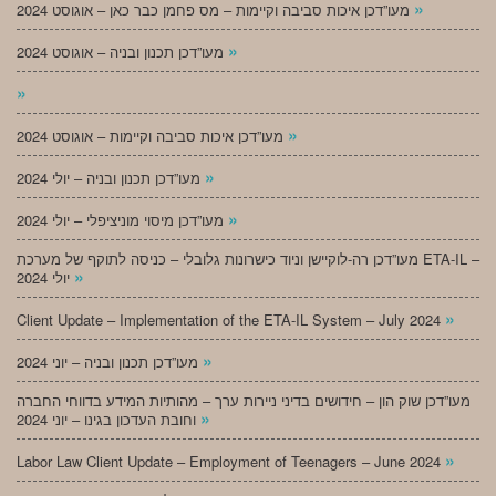
»
מעו”דכן איכות סביבה וקיימות – מס פחמן כבר כאן – אוגוסט 2024
»
מעו”דכן תכנון ובניה – אוגוסט 2024
»
»
מעו”דכן איכות סביבה וקיימות – אוגוסט 2024
»
מעו”דכן תכנון ובניה – יולי 2024
»
מעו”דכן מיסוי מוניציפלי – יולי 2024
מעו”דכן רה-לוקיישן וניוד כישרונות גלובלי – כניסה לתוקף של מערכת ETA-IL –
»
יולי 2024
»
Client Update – Implementation of the ETA-IL System – July 2024
»
מעו”דכן תכנון ובניה – יוני 2024
מעו”דכן שוק הון – חידושים בדיני ניירות ערך – מהותיות המידע בדווחי החברה
»
וחובת העדכון בגינו – יוני 2024
»
Labor Law Client Update – Employment of Teenagers – June 2024