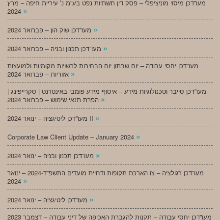
מעו”דכן מיסוי מוניציפלי – פסק דין תשתיות נפט בע”מ נ’ עיריית חיפה – מרץ
»
2024
»
מעו”דכן שוק הון – פברואר 2024
»
מעו”דכן תכנון ובניה – פברואר 2024
מעו”דכן יחסי עבודה – יום שבתון יום הבחירות לרשויות מקומיות ולמועצות
»
אזוריות – פברואר 2024
מעו”דכן סייבר וטכנולוגיות מידע – איסוף מידע פומבי באינטרנט | סקרייפינג |
»
הפרת תנאי שימוש – פברואר 2024
»
מעו”דכן ליטיגציה – ינואר 2024 II
»
Corporate Law Client Update – January 2024
»
מעו”דכן תכנון ובניה – ינואר 2024
מעו”דכן רגולציה – צו הארכת תקופות ודחיית מועדים התשפ”ד-2024 – ינואר
»
2024
»
מעו”דכן ליטיגציה – ינואר 2024
מעו”דכן יחסי עבודה – תקנות להגברת האכיפה של דיני עבודה – דצמבר 2023