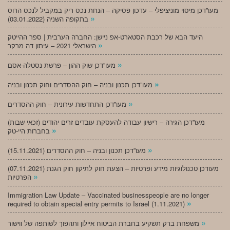
מעו”דכן מיסוי מוניציפלי – עדכון פסיקה – הנחת נכס ריק במקביל לנכס הרוס
»
בתקופה השניה (03.01.2022)
היעד הבא של רכבת הסטארט-אפ ניישן: החברה הערבית | ספר ההייטק
»
הישראלי 2021 – עיתון דה מרקר
»
מעו”דכן שוק ההון – פרשת נסטלה-אסם
»
מעו”דכן תכנון ובניה – חוק ההסדרים וחוק תכנון ובניה
»
מעו”דכן התחדשות עירונית – חוק ההסדרים
מעו”דכן הגירה – רישיון עבודה להעסקת עובדים זרים יהודים (זכאי שבות)
»
בחברות היי-טק
»
מעו”דכן תכנון ובניה – חוק ההסדרים (15.11.2021)
(07.11.2021) מעודכן טכנולוגיות מידע ופרטיות – הצעת חוק לתיקון חוק הגנת
»
הפרטיות
Immigration Law Update – Vaccinated businesspeople are no longer
»
required to obtain special entry permits to Israel (1.11.2021)
»
משפחת ברק תשקיע בחברת הביטוח איילון ותהפוך לשותפה של ווישור