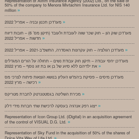
Representation of Alifim Insurance Agency (2002) Ltd., on the sale of
50% of the company to Menora Mivtachim Insurance Ltd. for NIS 140
»
million
»
מעו”דכן תכנון ובניה – אפריל 2022
מעו”דכן שוק הון – חוק שכר שווה לעובדת ולעובד (תיקון מס’ 6) – חובות דיווח
»
חדשות – אפריל 2022
»
מעו”דכן רגולציה – חוק עקרונות האסדרה, התשפ”ב-2021 – אפריל 2022
מעו”דכן יחסי עבודה – תיקון חוק עבודת נשים – תחולה על הורים המגדלים
»
את ילדיהם ללא סיוע של בן או בת זוג נוסף – מרץ 2022
מעו”דכן מיסים – פסיקת ביהמ”ש העליון בנושא הוצאות פיתוח לצרכי מס
»
רכישה – מרץ 2022
»
מכירת השליטה בגסטטנרטק לחברת מטריקס
»
ייצוג רפק אנרגיה בעסקה לרכישת שתי חברות מידי דלק
Representation of Icon Group Ltd. (iDigital) in an acquisition agreement
»
of the control of VISUAL D.G. Ltd.
Representation of Sky Fund in the acquisition of 50% of the shares of
»
Dolce Vita Way of Life Ltd.