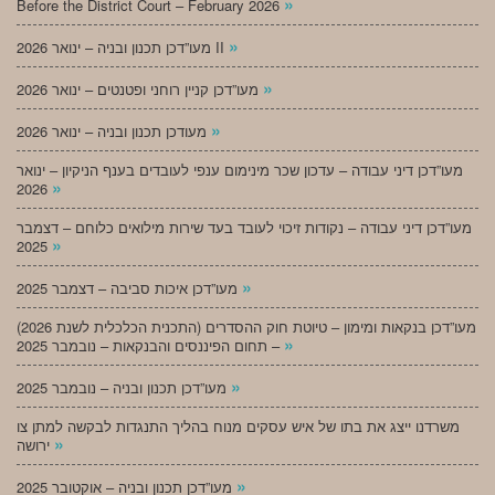
»
Before the District Court – February 2026
»
מעו”דכן תכנון ובניה – ינואר 2026 II
»
מעו”דכן קניין רוחני ופטנטים – ינואר 2026
»
מעודכן תכנון ובניה – ינואר 2026
מעו”דכן דיני עבודה – עדכון שכר מינימום ענפי לעובדים בענף הניקיון – ינואר
»
2026
מעו”דכן דיני עבודה – נקודות זיכוי לעובד בעד שירות מילואים כלוחם – דצמבר
»
2025
»
מעו”דכן איכות סביבה – דצמבר 2025
מעו”דכן בנקאות ומימון – טיוטת חוק ההסדרים (התכנית הכלכלית לשנת 2026)
»
– תחום הפיננסים והבנקאות – נובמבר 2025
»
מעו”דכן תכנון ובניה – נובמבר 2025
משרדנו ייצג את בתו של איש עסקים מנוח בהליך התנגדות לבקשה למתן צו
»
ירושה
»
מעו”דכן תכנון ובניה – אוקטובר 2025