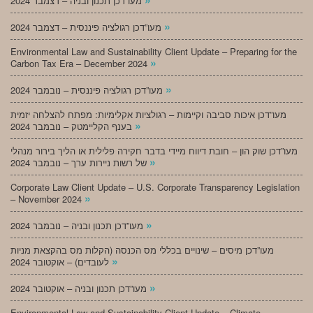
מעו”דכן תכנון ובניה – דצמבר 2024
»
מעו”דכן רגולציה פיננסית – דצמבר 2024
Environmental Law and Sustainability Client Update – Preparing for the
»
Carbon Tax Era – December 2024
»
מעו”דכן רגולציה פיננסית – נובמבר 2024
מעו”דכן איכות סביבה וקיימות – רגולציות אקלימיות: מפתח להצלחה יזמית
»
בענף הקליימטק – נובמבר 2024
מעו”דכן שוק הון – חובת דיווח מיידי בדבר חקירה פלילית או הליך בירור מנהלי
»
של רשות ניירות ערך – נובמבר 2024
Corporate Law Client Update – U.S. Corporate Transparency Legislation
»
– November 2024
»
מעו”דכן תכנון ובניה – נובמבר 2024
מעו”דכן מיסים – שינויים בכללי מס הכנסה (הקלות מס בהקצאת מניות
»
לעובדים) – אוקטובר 2024
»
מעו”דכן תכנון ובניה – אוקטובר 2024
Environmental Law and Sustainability Client Update – Climate