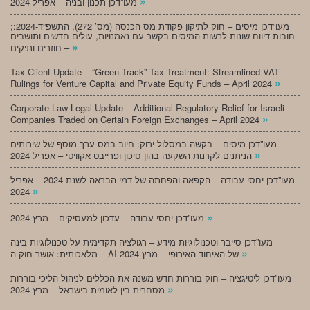
»
מעו”דכן תכנון ובניה – אפריל 2024
;מעו”דכן מיסים – חוק לתיקון פקודת מס הכנסה (מס’ 272), התשפ”ד-2024:
חובות דיווח שונות לרשות המיסים בקשר עם נאמנויות, עולים חדשים ותושבים
»
חוזרים ותיקים –
Tax Client Update – “Green Track” Tax Treatment: Streamlined VAT
»
Rulings for Venture Capital and Private Equity Funds – April 2024
Corporate Law Legal Update – Additional Regulatory Relief for Israeli
»
Companies Traded on Certain Foreign Exchanges – April 2024
מעו”דכן מיסים – בקשה במסלול ירוק: חיוב במס ערך מוסף של שירותים
»
הניתנים לקרנות השקעה בהון סיכון ופרייבט אקוויטי – אפריל 2024
מעו”דכן יחסי עבודה – הקפאה והפחתה של דמי הבראה לשנת 2024 – אפריל
»
2024
»
מעו”דכן יחסי עבודה – עדכון למעסיקים – מרץ 2024
מעו”דכן סייבר וטכנולוגיות מידע – רגולציה תקדימית על טכנולוגיות בינה
»
מלאכותית: אושר חוק ה – AI של האיחוד האירופי – מרץ 2024
מעו”דכן ליטיגציה – חוק בוררות חדש משנה את הכללים לניהול הליכי בוררות
»
מסחרית בין-לאומית בישראל – מרץ 2024