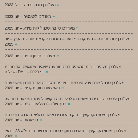
»
מעו”דכן תכנון ובניה – יולי 2023
»
מעו”דכן ליטיגציה – יוני 2023
»
מעו”דכן סייבר וטכנולוגיות מידע – יוני 2023
מעו”דכן יחסי עבודה – העסקת בני נוער – תזכורת לקראת חופשת הקיץ – יוני
»
2023
»
מעו”דכן תכנון ובניה – יוני 2023
מעו”דכן תעופה – בית המשפט דחה תובענה ייצוגית שהוגשה נגד חברת
»
השילוח DHL – יוני 2023
מעו”דכן טכנולוגיות מידע ופרטיות – צרפת מסדירה את תחום המשפיענים
»
באמצעות חוק תקדימי – יוני 2023
מעו”דכן ליטיגציה – בית המשפט הכלכלי דחה בקשה להיתר המצאה בתביעה
»
בסך של כ-2 מיליארד ש”ח – יוני 2023
מעו”דכן מיסוי מקרקעין – חוק ההסדרים אושר במליאת הכנסת ופורסם
»
ברשומות – יוני 2023
מעו”דכן מיסוי מקרקעין – הארכת תוקף הטבות מס שבח בתמ”א 38 – מאי
»
2023