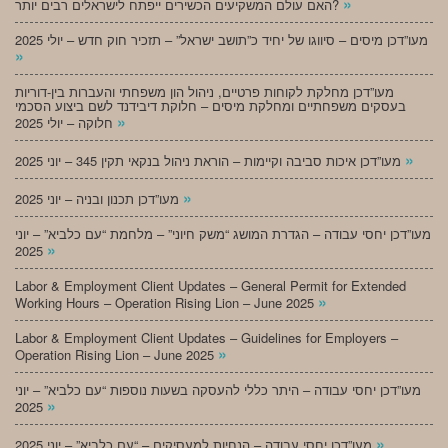
»
האם עולם המשקיעים הכשירים ייפתח לישראלים רבים יותר?
מעו”דכן מיסים – סיווגו של יחיד כ”תושב ישראל” – תזכיר חוק חדש – יולי 2025
»
מעו”דכן מחלקת לקוחות פרטיים, ניהול הון משפחתי והעברות בין-דוריות
בעסקים משפחתיים ומחלקת מיסים – חלוקת דיבידנד לשם ביצוע הסכמי
»
חלוקה – יולי 2025
»
מעו”דכן איכות סביבה וקיימות – הוראת ניהול בנקאי תקין 345 – יוני 2025
»
מעו”דכן תכנון ובניה – יוני 2025
מעו”דכן יחסי עבודה – הגדרת המושג “משק חיוני” – מלחמת “עם כלביא” – יוני
»
2025
Labor & Employment Client Updates – General Permit for Extended
»
Working Hours – Operation Rising Lion – June 2025
Labor & Employment Client Updates – Guidelines for Employers –
»
Operation Rising Lion – June 2025
מעו”דכן יחסי עבודה – היתר כללי להעסקה בשעות נוספות “עם כלביא” – יוני
»
2025
»
מעו”דכן יחסי עבודה – הנחיות למעסיקים – “עם כלביא” – יוני 2025