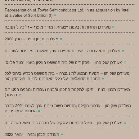
Representation of Tower Semiconductor Ltd. in its acquisition by Intel,
»
at a value of $5.4 billion (!)
»
מעו”דכן תחרות ותובענות ייצוגיות | מחיר מופרז – זליכה נ’ תנובה
»
מעו”דכן תכנון ובניה – מרץ 2022
»
מעו”דכן יחסי עבודה – שינויים זמניים בעניין תשלום דמי בידוד לעובדים
»
‘מעו”דכן שוק ההון – פסק דינו של בית המשפט העליון בעניין ‘בטר פלייס
מעו”דכן שוק הון – תנועת המטוטלת נעצרה – בית המשפט הכריע ביחס לכל
»
החברות הדואליות: על כללי האחריות לדיווח יחול הדין הזר
מעו”דכן תכנון ובניה – תיקון לתקנות התכנון והבניה (עבודות ומבנים הפטורים
»
מהיתר)
מעו”דכן שוק הון – עדכוני חקיקה והנחיות רשות ניירות ערך לשנת 2021 בדבר
»
הדוחות התקופתיים
»
מעו”דכן שוק הון – ניצול הזדמנות עסקית של חברה בידי נושא משרה בה
»
מעו”דכן תכנון ובניה – ינואר 2022