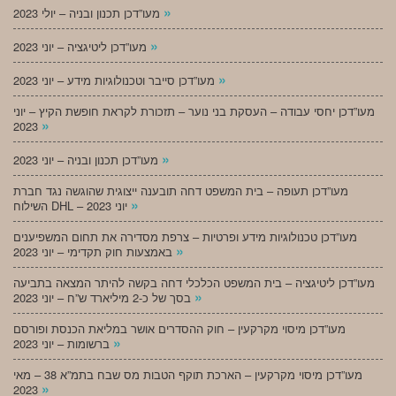
»
מעו”דכן תכנון ובניה – יולי 2023
»
מעו”דכן ליטיגציה – יוני 2023
»
מעו”דכן סייבר וטכנולוגיות מידע – יוני 2023
מעו”דכן יחסי עבודה – העסקת בני נוער – תזכורת לקראת חופשת הקיץ – יוני
»
2023
»
מעו”דכן תכנון ובניה – יוני 2023
מעו”דכן תעופה – בית המשפט דחה תובענה ייצוגית שהוגשה נגד חברת
»
השילוח DHL – יוני 2023
מעו”דכן טכנולוגיות מידע ופרטיות – צרפת מסדירה את תחום המשפיענים
»
באמצעות חוק תקדימי – יוני 2023
מעו”דכן ליטיגציה – בית המשפט הכלכלי דחה בקשה להיתר המצאה בתביעה
»
בסך של כ-2 מיליארד ש”ח – יוני 2023
מעו”דכן מיסוי מקרקעין – חוק ההסדרים אושר במליאת הכנסת ופורסם
»
ברשומות – יוני 2023
מעו”דכן מיסוי מקרקעין – הארכת תוקף הטבות מס שבח בתמ”א 38 – מאי
»
2023