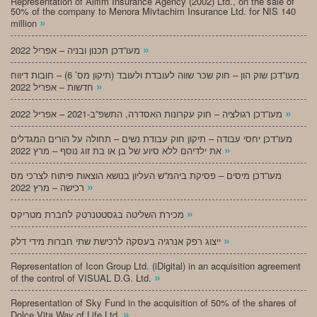
Representation of Alifim Insurance Agency (2002) Ltd., on the sale of
50% of the company to Menora Mivtachim Insurance Ltd. for NIS 140
»
million
»
מעו”דכן תכנון ובניה – אפריל 2022
מעו”דכן שוק הון – חוק שכר שווה לעובדת ולעובד (תיקון מס’ 6) – חובות דיווח
»
חדשות – אפריל 2022
»
מעו”דכן רגולציה – חוק עקרונות האסדרה, התשפ”ב-2021 – אפריל 2022
מעו”דכן יחסי עבודה – תיקון חוק עבודת נשים – תחולה על הורים המגדלים
»
את ילדיהם ללא סיוע של בן או בת זוג נוסף – מרץ 2022
מעו”דכן מיסים – פסיקת ביהמ”ש העליון בנושא הוצאות פיתוח לצרכי מס
»
רכישה – מרץ 2022
»
מכירת השליטה בגסטטנרטק לחברת מטריקס
»
ייצוג רפק אנרגיה בעסקה לרכישת שתי חברות מידי דלק
Representation of Icon Group Ltd. (iDigital) in an acquisition agreement
»
of the control of VISUAL D.G. Ltd.
Representation of Sky Fund in the acquisition of 50% of the shares of
»
Dolce Vita Way of Life Ltd.