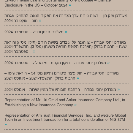
»
Disclosure in the US – October 2024
מעו”דכן שוק הון – רשות ניירות ערך מגדירה את תפקידי הנאמן למחזיקי אגרות
»
חוב – אוקטובר 2024
»
מעו”דכן תכנון ובניה – ספטמבר 2024
מעו”דכן יחסי עבודה – צו הגנה על עובדים בשעת חירום (תיקון מס’ 5 והוראת
שעה – חרבות ברזל) (הארכת תקופת הוראת השעה) (מס’ 3), התשפ״ד-2024
»
– ספטמבר 2024
»
מעו”דכן יחסי עבודה – תיקון תקנות דמי מחלה – ספטמבר 2024
מעו”דכן יחסי עבודה – חוק פיצויי פיטורים (תיקון מס’ 34 – הוראת שעה –
»
חרבות ברזל), התשפ”ד-2024 – אוגוסט 2024
»
מעו”דכן יחסי עבודה – הרחבת חובותיו של מזמין שירות – אוגוסט 2024
Representation of Mr. Uri Omid and Ankor Insurance Company Ltd., in
»
Establishing a New Insurance Company
Representation of AmTrust Financial Services, Inc. and weSure Global
Tech in an investment transaction for a total consideration of NIS 37M
»