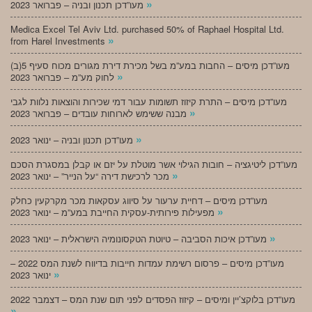
»
מעו”דכן תכנון ובניה – פברואר 2023
Medica Excel Tel Aviv Ltd. purchased 50% of Raphael Hospital Ltd.
»
from Harel Investments
מעו”דכן מיסים – החבות במע”מ בשל מכירת דירת מגורים מכוח סעיף 5(ב)
»
לחוק מע”מ – פברואר 2023
מעו”דכן מיסים – התרת קיזוז תשומות עבור דמי שכירות והוצאות נלוות לגבי
»
מבנה ששימש לארוחות עובדים – פברואר 2023
»
מעו”דכן תכנון ובניה – ינואר 2023
מעו”דכן ליטיגציה – חובות הגילוי אשר מוטלת על יזם או קבלן במסגרת הסכם
»
מכר לרכישת דירה “על הנייר” – ינואר 2023
מעו”דכן מיסים – דחיית ערעור על סיווג עסקאות מכר מקרקעין כחלק
»
מפעילות פירותית-עסקית החייבת במע”מ – ינואר 2023
»
מעו”דכן איכות הסביבה – טיוטת הטקסונומיה הישראלית – ינואר 2023
מעו”דכן מיסים – פרסום רשימת עמדות חייבות בדיווח לשנת המס 2022 –
»
ינואר 2023
מעו”דכן בלוקצ’יין ומיסים – קיזוז הפסדים לפני תום שנת המס – דצמבר 2022
»