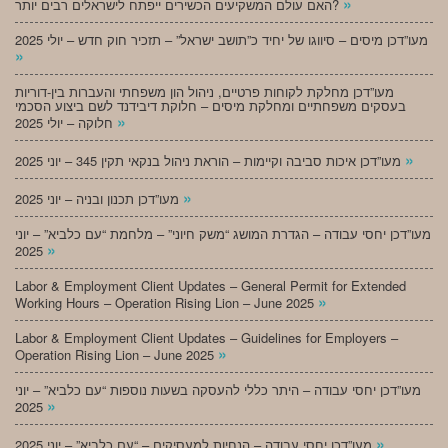
»
האם עולם המשקיעים הכשירים ייפתח לישראלים רבים יותר?
מעו”דכן מיסים – סיווגו של יחיד כ”תושב ישראל” – תזכיר חוק חדש – יולי 2025
»
מעו”דכן מחלקת לקוחות פרטיים, ניהול הון משפחתי והעברות בין-דוריות
בעסקים משפחתיים ומחלקת מיסים – חלוקת דיבידנד לשם ביצוע הסכמי
»
חלוקה – יולי 2025
»
מעו”דכן איכות סביבה וקיימות – הוראת ניהול בנקאי תקין 345 – יוני 2025
»
מעו”דכן תכנון ובניה – יוני 2025
מעו”דכן יחסי עבודה – הגדרת המושג “משק חיוני” – מלחמת “עם כלביא” – יוני
»
2025
Labor & Employment Client Updates – General Permit for Extended
»
Working Hours – Operation Rising Lion – June 2025
Labor & Employment Client Updates – Guidelines for Employers –
»
Operation Rising Lion – June 2025
מעו”דכן יחסי עבודה – היתר כללי להעסקה בשעות נוספות “עם כלביא” – יוני
»
2025
»
מעו”דכן יחסי עבודה – הנחיות למעסיקים – “עם כלביא” – יוני 2025