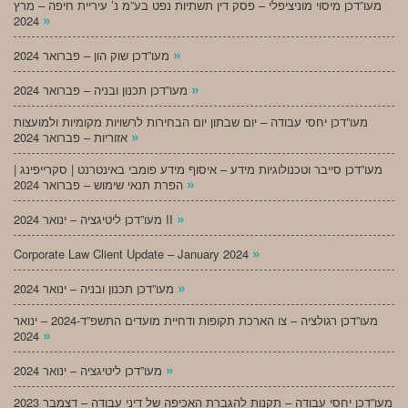
מעו”דכן מיסוי מוניציפלי – פסק דין תשתיות נפט בע”מ נ’ עיריית חיפה – מרץ
»
2024
»
מעו”דכן שוק הון – פברואר 2024
»
מעו”דכן תכנון ובניה – פברואר 2024
מעו”דכן יחסי עבודה – יום שבתון יום הבחירות לרשויות מקומיות ולמועצות
»
אזוריות – פברואר 2024
מעו”דכן סייבר וטכנולוגיות מידע – איסוף מידע פומבי באינטרנט | סקרייפינג |
»
הפרת תנאי שימוש – פברואר 2024
»
מעו”דכן ליטיגציה – ינואר 2024 II
»
Corporate Law Client Update – January 2024
»
מעו”דכן תכנון ובניה – ינואר 2024
מעו”דכן רגולציה – צו הארכת תקופות ודחיית מועדים התשפ”ד-2024 – ינואר
»
2024
»
מעו”דכן ליטיגציה – ינואר 2024
מעו”דכן יחסי עבודה – תקנות להגברת האכיפה של דיני עבודה – דצמבר 2023