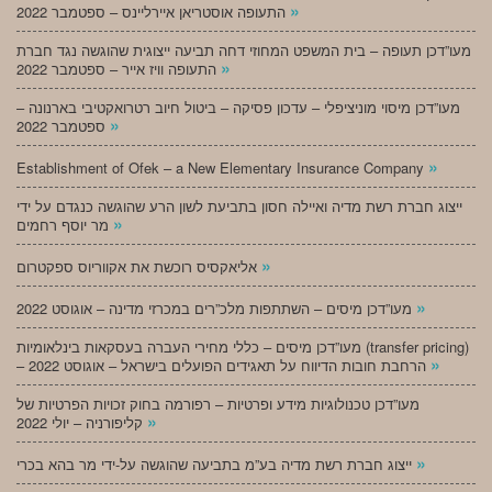
»
התעופה אוסטריאן איירליינס – ספטמבר 2022
מעו”דכן תעופה – בית המשפט המחוזי דחה תביעה ייצוגית שהוגשה נגד חברת
»
התעופה וויז אייר – ספטמבר 2022
מעו”דכן מיסוי מוניציפלי – עדכון פסיקה – ביטול חיוב רטרואקטיבי בארנונה –
»
ספטמבר 2022
»
Establishment of Ofek – a New Elementary Insurance Company
ייצוג חברת רשת מדיה ואיילה חסון בתביעת לשון הרע שהוגשה כנגדם על ידי
»
מר יוסף רחמים
»
אליאקסיס רוכשת את אקווריוס ספקטרום
»
מעו”דכן מיסים – השתתפות מלכ”רים במכרזי מדינה – אוגוסט 2022
מעו”דכן מיסים – כללי מחירי העברה בעסקאות בינלאומיות (transfer pricing)
»
– הרחבת חובות הדיווח על תאגידים הפועלים בישראל – אוגוסט 2022
מעו”דכן טכנולוגיות מידע ופרטיות – רפורמה בחוק זכויות הפרטיות של
»
קליפורניה – יולי 2022
»
ייצוג חברת רשת מדיה בע”מ בתביעה שהוגשה על-ידי מר בהא בכרי