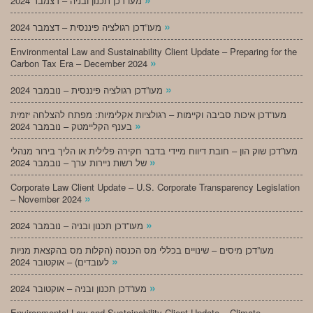
מעו”דכן תכנון ובניה – דצמבר 2024
»
מעו”דכן רגולציה פיננסית – דצמבר 2024
Environmental Law and Sustainability Client Update – Preparing for the
»
Carbon Tax Era – December 2024
»
מעו”דכן רגולציה פיננסית – נובמבר 2024
מעו”דכן איכות סביבה וקיימות – רגולציות אקלימיות: מפתח להצלחה יזמית
»
בענף הקליימטק – נובמבר 2024
מעו”דכן שוק הון – חובת דיווח מיידי בדבר חקירה פלילית או הליך בירור מנהלי
»
של רשות ניירות ערך – נובמבר 2024
Corporate Law Client Update – U.S. Corporate Transparency Legislation
»
– November 2024
»
מעו”דכן תכנון ובניה – נובמבר 2024
מעו”דכן מיסים – שינויים בכללי מס הכנסה (הקלות מס בהקצאת מניות
»
לעובדים) – אוקטובר 2024
»
מעו”דכן תכנון ובניה – אוקטובר 2024
Environmental Law and Sustainability Client Update – Climate