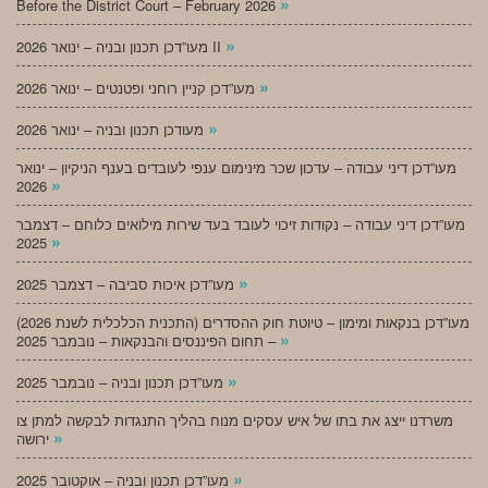
»
Before the District Court – February 2026
»
מעו”דכן תכנון ובניה – ינואר 2026 II
»
מעו”דכן קניין רוחני ופטנטים – ינואר 2026
»
מעודכן תכנון ובניה – ינואר 2026
מעו”דכן דיני עבודה – עדכון שכר מינימום ענפי לעובדים בענף הניקיון – ינואר
»
2026
מעו”דכן דיני עבודה – נקודות זיכוי לעובד בעד שירות מילואים כלוחם – דצמבר
»
2025
»
מעו”דכן איכות סביבה – דצמבר 2025
מעו”דכן בנקאות ומימון – טיוטת חוק ההסדרים (התכנית הכלכלית לשנת 2026)
»
– תחום הפיננסים והבנקאות – נובמבר 2025
»
מעו”דכן תכנון ובניה – נובמבר 2025
משרדנו ייצג את בתו של איש עסקים מנוח בהליך התנגדות לבקשה למתן צו
»
ירושה
»
מעו”דכן תכנון ובניה – אוקטובר 2025