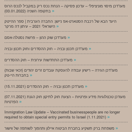
מעו”דכן מיסוי מוניציפלי – עדכון פסיקה – הנחת נכס ריק במקביל לנכס הרוס
»
בתקופה השניה (03.01.2022)
היעד הבא של רכבת הסטארט-אפ ניישן: החברה הערבית | ספר ההייטק
»
הישראלי 2021 – עיתון דה מרקר
»
מעו”דכן שוק ההון – פרשת נסטלה-אסם
»
מעו”דכן תכנון ובניה – חוק ההסדרים וחוק תכנון ובניה
»
מעו”דכן התחדשות עירונית – חוק ההסדרים
מעו”דכן הגירה – רישיון עבודה להעסקת עובדים זרים יהודים (זכאי שבות)
»
בחברות היי-טק
»
מעו”דכן תכנון ובניה – חוק ההסדרים (15.11.2021)
(07.11.2021) מעודכן טכנולוגיות מידע ופרטיות – הצעת חוק לתיקון חוק הגנת
»
הפרטיות
Immigration Law Update – Vaccinated businesspeople are no longer
»
required to obtain special entry permits to Israel (1.11.2021)
»
משפחת ברק תשקיע בחברת הביטוח איילון ותהפוך לשותפה של ווישור