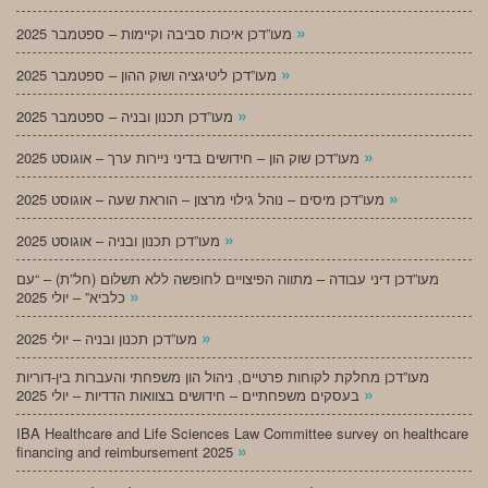
»
מעו”דכן איכות סביבה וקיימות – ספטמבר 2025
»
מעו”דכן ליטיגציה ושוק ההון – ספטמבר 2025
»
מעו”דכן תכנון ובניה – ספטמבר 2025
»
מעו”דכן שוק הון – חידושים בדיני ניירות ערך – אוגוסט 2025
»
מעו”דכן מיסים – נוהל גילוי מרצון – הוראת שעה – אוגוסט 2025
»
מעו”דכן תכנון ובניה – אוגוסט 2025
מעו”דכן דיני עבודה – מתווה הפיצויים לחופשה ללא תשלום (חל”ת) – “עם
»
כלביא” – יולי 2025
»
מעו”דכן תכנון ובניה – יולי 2025
מעו”דכן מחלקת לקוחות פרטיים, ניהול הון משפחתי והעברות בין-דוריות
»
בעסקים משפחתיים – חידושים בצוואות הדדיות – יולי 2025
IBA Healthcare and Life Sciences Law Committee survey on healthcare
»
financing and reimbursement 2025