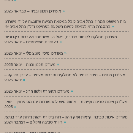
»
מעו”דכן תכנון ובניה – פברואר 2025
בית המשפט המחוזי בתל אביב קיבל במלואה תביעה שהוגשה על ידי משרדנו
»
במסגרת מו”מ לכניסה למיזם השקעה בפרויקט נדל”ן בתל אביב-יפו
מעו”דכן מחלקת לקוחות פרטיים, ניהול הון משפחתי והעברות בין-דוריות
»
בעסקים משפחתיים – ינואר 2025
»
מעו”דכן מיסוי מוניציפלי – ינואר 2025
»
מעודכן תכנון ובניה – ינואר 2025
מעו”דכן מיסים – מיסוי רווחים לא מחולקים וחברות מעטים – עדכון חקיקה –
»
ינואר 2025
»
מעו”דכן תקשורת ולשון הרע – ינואר 2025
מעו”דכן איכות סביבה וקיימות – מתווה סיוע להתמודדות עם מס פחמן – ינואר
»
2025
מעו”דכן איכות סביבה וקיימות ושוק ההון – דוח ביקורת רשות ניירות ערך בנושא
»
דיווחי סביבה ואקלים – דצמבר 2024
»