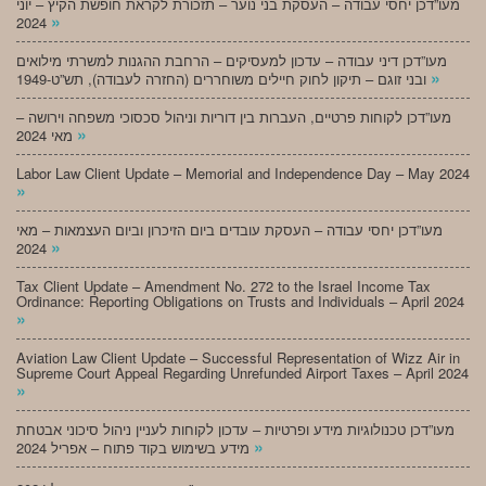
מעו”דכן יחסי עבודה – העסקת בני נוער – תזכורת לקראת חופשת הקיץ – יוני
»
2024
מעו”דכן דיני עבודה – עדכון למעסיקים – הרחבת ההגנות למשרתי מילואים
»
ובני זוגם – תיקון לחוק חיילים משוחררים (החזרה לעבודה), תש”ט-1949
מעו”דכן לקוחות פרטיים, העברות בין דוריות וניהול סכסוכי משפחה וירושה –
»
מאי 2024
Labor Law Client Update – Memorial and Independence Day – May 2024
»
מעו”דכן יחסי עבודה – העסקת עובדים ביום הזיכרון וביום העצמאות – מאי
»
2024
Tax Client Update – Amendment No. 272 to the Israel Income Tax
Ordinance: Reporting Obligations on Trusts and Individuals – April 2024
»
Aviation Law Client Update – Successful Representation of Wizz Air in
Supreme Court Appeal Regarding Unrefunded Airport Taxes – April 2024
»
מעו”דכן טכנולוגיות מידע ופרטיות – עדכון לקוחות לעניין ניהול סיכוני אבטחת
»
מידע בשימוש בקוד פתוח – אפריל 2024