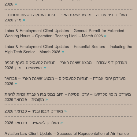
»
2026
מעו”דכן דיני עבודה – מבצע ‘שאגת הארי’ – היתר העסקה בשעות נוספות –
»
מרץ 2026
Labor & Employment Client Updates – General Permit for Extended
»
Working Hours – Operation ‘Roaring Lion’ – March 2026
Labor & Employment Client Updates – Essential Sectors – including the
»
High-Tech Sector – March 2026
מעו”דכן דיני עבודה – מבצע ‘שאגת הארי’ – הנחיות למעסיקים בענף הבניה
»
והשיפוצים – מרץ 2026
מעו”דכן יחסי עבודה – הנחיות למעסיקים – מבצע “שאגת הארי” – פברואר
»
2026
מעו”דכן מיסוי מקרקעין – עדכון פסיקה – חיוב במס בגין העברת זכויות לרשות
»
מקומית – פברואר 2026
»
מעו”דכן תכנון ובניה – פברואר 2026
»
מעו”דכן ליטיגציה – פברואר 2026
Aviation Law Client Update – Successful Representation of Air France