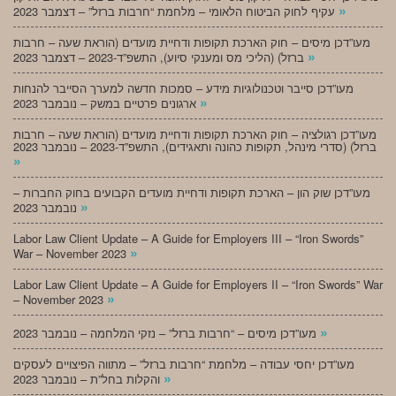
»
עקיף לחוק הביטוח הלאומי – מלחמת “חרבות ברזל” – דצמבר 2023
מעו”דכן מיסים – חוק הארכת תקופות ודחיית מועדים (הוראת שעה – חרבות
»
ברזל) (הליכי מס ומענקי סיוע), התשפ”ד-2023 – דצמבר 2023
מעו”דכן סייבר וטכנולוגיות מידע – סמכות חדשה למערך הסייבר להנחות
»
ארגונים פרטיים במשק – נובמבר 2023
מעו”דכן רגולציה – חוק הארכת תקופות ודחיית מועדים (הוראת שעה – חרבות
ברזל) (סדרי מינהל, תקופות כהונה ותאגידים), התשפ”ד-2023 – נובמבר 2023
»
מעו”דכן שוק הון – הארכת תקופות ודחיית מועדים הקבועים בחוק החברות –
»
נובמבר 2023
Labor Law Client Update – A Guide for Employers III – “Iron Swords”
»
War – November 2023
Labor Law Client Update – A Guide for Employers II – “Iron Swords” War
»
– November 2023
»
מעו”דכן מיסים – “חרבות ברזל” – נזקי המלחמה – נובמבר 2023
מעו”דכן יחסי עבודה – מלחמת “חרבות ברזל” – מתווה הפיצויים לעסקים
»
והקלות בחל”ת – נובמבר 2023