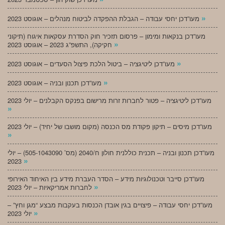
»
מעו”דכן יחסי עבודה – הגבלת ההפקדה לביטוח מנהלים – אוגוסט 2023
מעו”דכן בנקאות ומימון – פרסום תזכיר חוק הסדרת עסקאות איגוח (תיקוני
»
חקיקה), התשפ”ג 2023 – אוגוסט 2023
»
מעו”דכן ליטיגציה – ביטול הלכת פיצול הסעדים – אוגוסט 2023
»
מעו”דכן תכנון ובניה – אוגוסט 2023
מעו”דכן ליטיגציה – פטור לחברות זרות מרישום בפנקס הקבלנים – יולי 2023
»
מעו”דכן מיסים – תיקון פקודת מס הכנסה (מקום מושבו של יחיד) – יולי 2023
»
מעו”דכן תכנון ובניה – תכנית כוללנית חולון ח/2040 (מס’ 505-1043090) – יולי
»
2023
מעו”דכן סייבר וטכנולוגיות מידע – הסדר העברת מידע בין האיחוד האירופי
»
לחברות אמריקאיות – יולי 2023
מעו”דכן יחסי עבודה – פיצויים בגין אובדן הכנסות בעקבות מבצע “מגן וחץ” –
»
יולי 2023