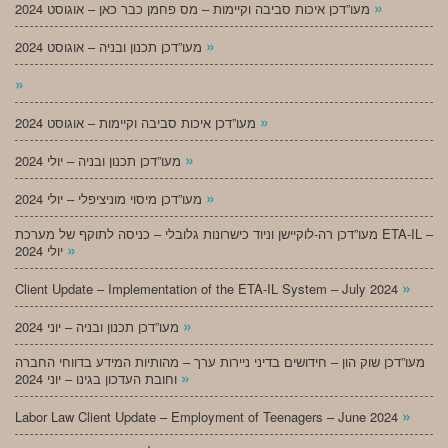
»
מעו”דכן איכות סביבה וקיימות – מס פחמן כבר כאן – אוגוסט 2024
»
מעו”דכן תכנון ובניה – אוגוסט 2024
»
»
מעו”דכן איכות סביבה וקיימות – אוגוסט 2024
»
מעו”דכן תכנון ובניה – יולי 2024
»
מעו”דכן מיסוי מוניציפלי – יולי 2024
מעו”דכן רה-לוקיישן וניוד כישרונות גלובלי – כניסה לתוקף של מערכת ETA-IL –
»
יולי 2024
»
Client Update – Implementation of the ETA-IL System – July 2024
»
מעו”דכן תכנון ובניה – יוני 2024
מעו”דכן שוק הון – חידושים בדיני ניירות ערך – מהותיות המידע בדווחי החברה
»
וחובת העדכון בגינו – יוני 2024
»
Labor Law Client Update – Employment of Teenagers – June 2024