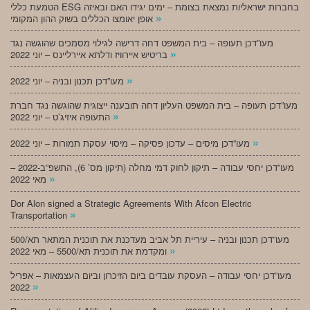
הטמעת כללי ESG בחברות ישראליות נמצאת בצומת – ימים יגידו האם ובאיזה
»
אופן יאומצו הכללים בשוק ההון המקומי
מעו”דכן תעופה – בית המשפט דחה דרישה לגילוי מסמכים שהוגשה נגד
»
בריטיש איירוויז ודלתא איירליינס – יוני 2022
»
מעו”דכן תכנון ובניה – יוני 2022
מעו”דכן תעופה – בית המשפט העליון דחה תובענה ייצוגית שהוגשה נגד חברת
»
התעופה איזיג’ט – יוני 2022
»
מעו”דכן מיסים – עדכון פסיקה – מיסוי עסקת תמורות – יוני 2022
מעו”דכן יחסי עבודה – תיקון לחוק דמי מחלה (תיקון מס’ 6), התשפ”ב-2022 –
»
מאי 2022
Dor Alon signed a Strategic Agreements With Afcon Electric
»
Transportation
מעו”דכן תכנון ובניה – עיריית תל אביב מעדכנת את תוכנית המתאר תא/500
»
ומקדמת את תוכנית תא/5500 – מאי 2022
מעו”דכן יחסי עבודה – העסקת עובדים ביום הזיכרון וביום העצמאות – אפריל
»
2022