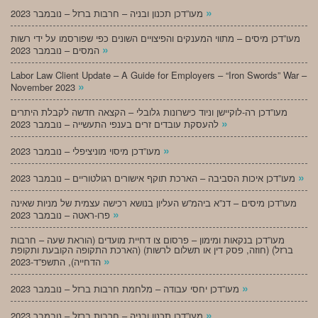
»
מעו”דכן תכנון ובניה – חרבות ברזל – נובמבר 2023
מעו”דכן מיסים – מתווי המענקים והפיצויים השונים כפי שפורסמו על ידי רשות
»
המסים – נובמבר 2023
Labor Law Client Update – A Guide for Employers – “Iron Swords” War –
»
November 2023
מעו”דכן רה-לוקיישן וניוד כישרונות גלובלי – הקצאה חדשה לקבלת היתרים
»
להעסקת עובדים זרים בענפי התעשייה – נובמבר 2023
»
מעו”דכן מיסוי מוניציפלי – נובמבר 2023
»
מעו”דכן איכות הסביבה – הארכת תוקף אישורים רגולטוריים – נובמבר 2023
מעו”דכן מיסים – דנ”א ביהמ”ש העליון בנושא רכישה עצמית של מניות שאינה
»
פרו-ראטה – נובמבר 2023
מעו”דכן בנקאות ומימון – פרסום צו דחיית מועדים (הוראת שעה – חרבות
ברזל) (חוזה, פסק דין או תשלום לרשות) (הארכת התקופה הקובעת ותקופת
»
הדחייה), התשפ”ד-2023
»
מעו”דכן יחסי עבודה – מלחמת חרבות ברזל – נובמבר 2023
»
מעו”דכן תכנון ובניה – חרבות ברזל – נובמבר 2023