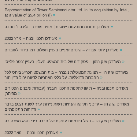
Representation of Tower Semiconductor Ltd. in its acquisition by Intel,
»
at a value of $5.4 billion (!)
»
מעו”דכן תחרות ותובענות ייצוגיות | מחיר מופרז – זליכה נ’ תנובה
»
מעו”דכן תכנון ובניה – מרץ 2022
»
מעו”דכן יחסי עבודה – שינויים זמניים בעניין תשלום דמי בידוד לעובדים
»
‘מעו”דכן שוק ההון – פסק דינו של בית המשפט העליון בעניין ‘בטר פלייס
מעו”דכן שוק הון – תנועת המטוטלת נעצרה – בית המשפט הכריע ביחס לכל
»
החברות הדואליות: על כללי האחריות לדיווח יחול הדין הזר
מעו”דכן תכנון ובניה – תיקון לתקנות התכנון והבניה (עבודות ומבנים הפטורים
»
מהיתר)
מעו”דכן שוק הון – עדכוני חקיקה והנחיות רשות ניירות ערך לשנת 2021 בדבר
»
הדוחות התקופתיים
»
מעו”דכן שוק הון – ניצול הזדמנות עסקית של חברה בידי נושא משרה בה
»
מעו”דכן תכנון ובניה – ינואר 2022