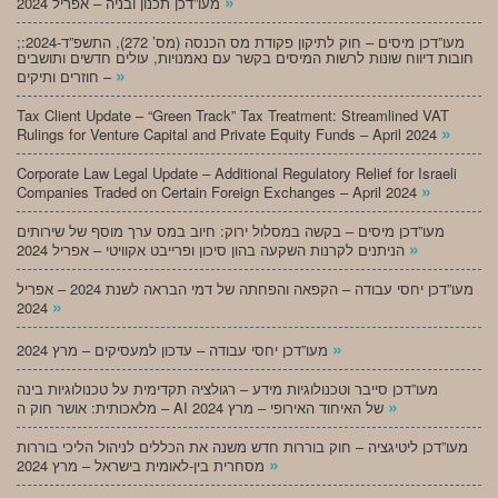
»
מעו”דכן תכנון ובניה – אפריל 2024
;מעו”דכן מיסים – חוק לתיקון פקודת מס הכנסה (מס’ 272), התשפ”ד-2024:
חובות דיווח שונות לרשות המיסים בקשר עם נאמנויות, עולים חדשים ותושבים
»
חוזרים ותיקים –
Tax Client Update – “Green Track” Tax Treatment: Streamlined VAT
»
Rulings for Venture Capital and Private Equity Funds – April 2024
Corporate Law Legal Update – Additional Regulatory Relief for Israeli
»
Companies Traded on Certain Foreign Exchanges – April 2024
מעו”דכן מיסים – בקשה במסלול ירוק: חיוב במס ערך מוסף של שירותים
»
הניתנים לקרנות השקעה בהון סיכון ופרייבט אקוויטי – אפריל 2024
מעו”דכן יחסי עבודה – הקפאה והפחתה של דמי הבראה לשנת 2024 – אפריל
»
2024
»
מעו”דכן יחסי עבודה – עדכון למעסיקים – מרץ 2024
מעו”דכן סייבר וטכנולוגיות מידע – רגולציה תקדימית על טכנולוגיות בינה
»
מלאכותית: אושר חוק ה – AI של האיחוד האירופי – מרץ 2024
מעו”דכן ליטיגציה – חוק בוררות חדש משנה את הכללים לניהול הליכי בוררות
»
מסחרית בין-לאומית בישראל – מרץ 2024