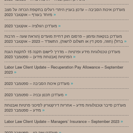
מעו”דכן איכות הסביבה – עדכון בעניין היתרי רעלים בתקופת הכרזה על מצב
»
מיוחד בעורף – אוקטובר 2023
»
מעו”דכן רגולציה – אוקטובר 2023
מעו”דכן בנקאות ומימון – פרסום חוק דחיית מועדים (הוראת שעה – חרבות
»
ברזל) (חוזה, פסק דין או תשלום לרשות), התשפ”ד – 2023 – אוקטובר 2023
מעו”דכן טכנולוגיות מידע ופרטיות – מדריך ליישום תקנה 15 לתקנות הגנת
»
הפרטיות (אבטחת מידע) – ספטמבר 2023
Labor Law Client Update – Recuperation Pay Allowance – September
»
2023
»
מעו”דכן איכות הסביבה – ספטמבר 2023
»
מעו”דכן תכנון ובניה – ספטמבר 2023
מעו”דכן סייבר וטכנולוגיות מידע – אחריות דירקטוריון לסיכוני פרטיות ואבטחת
»
מידע – ספטמבר 2023
»
Labor Law Client Update – Managers’ Insurance – September 2023
»
מעו”דכן שוק הון – ספטמבר 2023