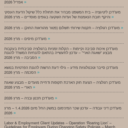
»
אפריל 2026
מעו”דכן ליטיגציה – בית המשפט מבהיר את תחולת כלל שיקול הדעת העסקי
»
והיקף חובת הנאמנות של ועדות השקעה בגופים מוסדיים – מרץ 2026
»
מעו”דכן רגולציה – תקנות שירותי תשלום (פטור מהוראות החוק) – מרץ 2026
»
מעו”דכן מיסים – מרץ 2026
מעו”דכן איכות סביבה וקיימות – הקלות זמניות ברגולציה סביבתית בעקבות
מבצע “שאגת הארי” – עדכון לתעשייה בהתאם להנחיות המשרד להגנת
»
הסביבה – מרץ 2026
מעו”דכן סייבר וטכנולוגיות מידע – גילוי דעת הרשות להגנת הפרטיות בנושא
»
הסכמה – מרץ 2026
מעו”דכן רגולציה – הצעת חוק הארכת תקופות ודחיית מועדים – מבצע שאגת
»
הארי – מרץ 2026
»
מעו”דכן תכנון ובניה – מרץ 2026
מעו”דכן דיני עבודה – עדכון שכר המינימום במשק החל מיום 1.4.2026 – מרץ
»
2026
Labor & Employment Client Updates – Operation ‘Roaring Lion’ –
Guidelines for Employers During Changing Safety Policies – March