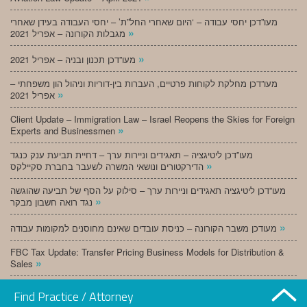
מעו”דכן יחסי עבודה – ‘היום שאחרי החל”ת’ – יחסי העבודה בעידן שאחרי
»
מגבלות הקורונה – אפריל 2021
»
מעו”דכן תכנון ובניה – אפריל 2021
מעו”דכן מחלקת לקוחות פרטיים, העברות בין-דוריות וניהול הון משפחתי –
»
אפריל 2021
Client Update – Immigration Law – Israel Reopens the Skies for Foreign
»
Experts and Businessmen
מעו”דכן ליטיגציה – תאגידים וניירות ערך – דחיית תביעת ענק כנגד
»
הדירקטורים ונושאי המשרה לשעבר בחברת סקיילקס
מעו”דכן ליטיגציה תאגידים וניירות ערך – סילוק על הסף של תביעה שהוגשה
»
נגד רואה חשבון מבקר
»
מעודכן משבר הקורונה – כניסת עובדים שאינם מחוסנים למקומות עבודה
FBC Tax Update: Transfer Pricing Business Models for Distribution &
»
Sales
»
מעו”דכן תכנון ובניה – מרץ 2021
Find Practice / Attorney