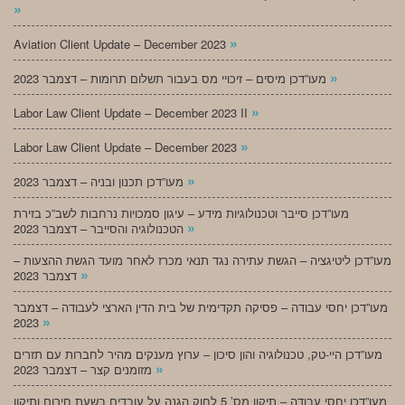
»
»
Aviation Client Update – December 2023
»
מעו”דכן מיסים – זיכויי מס בעבור תשלום תרומות – דצמבר 2023
»
Labor Law Client Update – December 2023 II
»
Labor Law Client Update – December 2023
»
מעו”דכן תכנון ובניה – דצמבר 2023
מעו”דכן סייבר וטכנולוגיות מידע – עיגון סמכויות נרחבות לשב”כ בזירת
»
הטכנולוגיה והסייבר – דצמבר 2023
מעו”דכן ליטיגציה – הגשת עתירה נגד תנאי מכרז לאחר מועד הגשת ההצעות –
»
דצמבר 2023
מעו”דכן יחסי עבודה – פסיקה תקדימית של בית הדין הארצי לעבודה – דצמבר
»
2023
מעו”דכן היי-טק, טכנולוגיה והון סיכון – ערוץ מענקים מהיר לחברות עם תזרים
»
מזומנים קצר – דצמבר 2023
מעו”דכן יחסי עבודה – תיקון מס’ 5 לחוק הגנה על עובדים בשעת חירום ותיקון