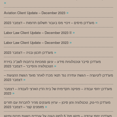
»
»
Aviation Client Update – December 2023
»
מעו”דכן מיסים – זיכויי מס בעבור תשלום תרומות – דצמבר 2023
»
Labor Law Client Update – December 2023 II
»
Labor Law Client Update – December 2023
»
מעו”דכן תכנון ובניה – דצמבר 2023
מעו”דכן סייבר וטכנולוגיות מידע – עיגון סמכויות נרחבות לשב”כ בזירת
»
הטכנולוגיה והסייבר – דצמבר 2023
מעו”דכן ליטיגציה – הגשת עתירה נגד תנאי מכרז לאחר מועד הגשת ההצעות –
»
דצמבר 2023
מעו”דכן יחסי עבודה – פסיקה תקדימית של בית הדין הארצי לעבודה – דצמבר
»
2023
מעו”דכן היי-טק, טכנולוגיה והון סיכון – ערוץ מענקים מהיר לחברות עם תזרים
»
מזומנים קצר – דצמבר 2023
מעו”דכן יחסי עבודה – תיקון מס’ 5 לחוק הגנה על עובדים בשעת חירום ותיקון