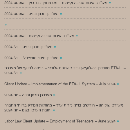
»
מעו”דכן איכות סביבה וקיימות – מס פחמן כבר כאן – אוגוסט 2024
»
מעו”דכן תכנון ובניה – אוגוסט 2024
»
»
מעו”דכן איכות סביבה וקיימות – אוגוסט 2024
»
מעו”דכן תכנון ובניה – יולי 2024
»
מעו”דכן מיסוי מוניציפלי – יולי 2024
מעו”דכן רה-לוקיישן וניוד כישרונות גלובלי – כניסה לתוקף של מערכת ETA-IL –
»
יולי 2024
»
Client Update – Implementation of the ETA-IL System – July 2024
»
מעו”דכן תכנון ובניה – יוני 2024
מעו”דכן שוק הון – חידושים בדיני ניירות ערך – מהותיות המידע בדווחי החברה
»
וחובת העדכון בגינו – יוני 2024
»
Labor Law Client Update – Employment of Teenagers – June 2024