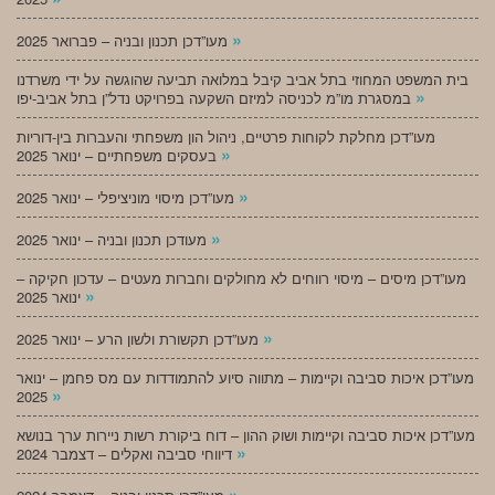
»
מעו”דכן תכנון ובניה – פברואר 2025
בית המשפט המחוזי בתל אביב קיבל במלואה תביעה שהוגשה על ידי משרדנו
»
במסגרת מו”מ לכניסה למיזם השקעה בפרויקט נדל”ן בתל אביב-יפו
מעו”דכן מחלקת לקוחות פרטיים, ניהול הון משפחתי והעברות בין-דוריות
»
בעסקים משפחתיים – ינואר 2025
»
מעו”דכן מיסוי מוניציפלי – ינואר 2025
»
מעודכן תכנון ובניה – ינואר 2025
מעו”דכן מיסים – מיסוי רווחים לא מחולקים וחברות מעטים – עדכון חקיקה –
»
ינואר 2025
»
מעו”דכן תקשורת ולשון הרע – ינואר 2025
מעו”דכן איכות סביבה וקיימות – מתווה סיוע להתמודדות עם מס פחמן – ינואר
»
2025
מעו”דכן איכות סביבה וקיימות ושוק ההון – דוח ביקורת רשות ניירות ערך בנושא
»
דיווחי סביבה ואקלים – דצמבר 2024
»