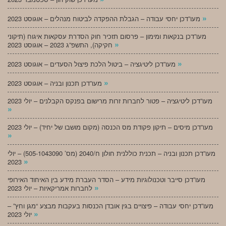
»
מעו”דכן יחסי עבודה – הגבלת ההפקדה לביטוח מנהלים – אוגוסט 2023
מעו”דכן בנקאות ומימון – פרסום תזכיר חוק הסדרת עסקאות איגוח (תיקוני
»
חקיקה), התשפ”ג 2023 – אוגוסט 2023
»
מעו”דכן ליטיגציה – ביטול הלכת פיצול הסעדים – אוגוסט 2023
»
מעו”דכן תכנון ובניה – אוגוסט 2023
מעו”דכן ליטיגציה – פטור לחברות זרות מרישום בפנקס הקבלנים – יולי 2023
»
מעו”דכן מיסים – תיקון פקודת מס הכנסה (מקום מושבו של יחיד) – יולי 2023
»
מעו”דכן תכנון ובניה – תכנית כוללנית חולון ח/2040 (מס’ 505-1043090) – יולי
»
2023
מעו”דכן סייבר וטכנולוגיות מידע – הסדר העברת מידע בין האיחוד האירופי
»
לחברות אמריקאיות – יולי 2023
מעו”דכן יחסי עבודה – פיצויים בגין אובדן הכנסות בעקבות מבצע “מגן וחץ” –
»
יולי 2023