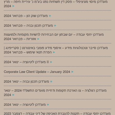
מעו”דכן מיסוי מוניציפלי – פסק דין תשתיות נפט בע”מ נ’ עיריית חיפה – מרץ
»
2024
»
מעו”דכן שוק הון – פברואר 2024
»
מעו”דכן תכנון ובניה – פברואר 2024
מעו”דכן יחסי עבודה – יום שבתון יום הבחירות לרשויות מקומיות ולמועצות
»
אזוריות – פברואר 2024
מעו”דכן סייבר וטכנולוגיות מידע – איסוף מידע פומבי באינטרנט | סקרייפינג |
»
הפרת תנאי שימוש – פברואר 2024
»
מעו”דכן ליטיגציה – ינואר 2024 II
»
Corporate Law Client Update – January 2024
»
מעו”דכן תכנון ובניה – ינואר 2024
מעו”דכן רגולציה – צו הארכת תקופות ודחיית מועדים התשפ”ד-2024 – ינואר
»
2024
»
מעו”דכן ליטיגציה – ינואר 2024
מעו”דכן יחסי עבודה – תקנות להגברת האכיפה של דיני עבודה – דצמבר 2023