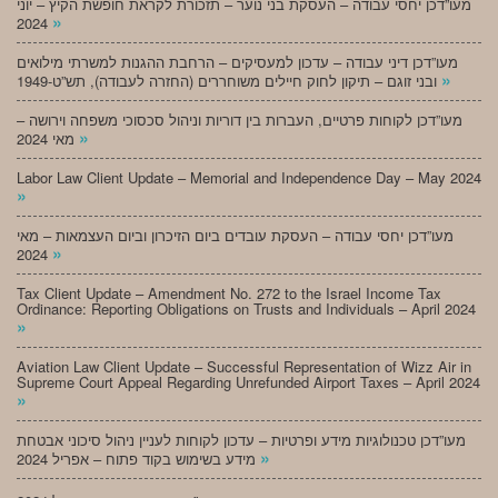
מעו”דכן יחסי עבודה – העסקת בני נוער – תזכורת לקראת חופשת הקיץ – יוני
»
2024
מעו”דכן דיני עבודה – עדכון למעסיקים – הרחבת ההגנות למשרתי מילואים
»
ובני זוגם – תיקון לחוק חיילים משוחררים (החזרה לעבודה), תש”ט-1949
מעו”דכן לקוחות פרטיים, העברות בין דוריות וניהול סכסוכי משפחה וירושה –
»
מאי 2024
Labor Law Client Update – Memorial and Independence Day – May 2024
»
מעו”דכן יחסי עבודה – העסקת עובדים ביום הזיכרון וביום העצמאות – מאי
»
2024
Tax Client Update – Amendment No. 272 to the Israel Income Tax
Ordinance: Reporting Obligations on Trusts and Individuals – April 2024
»
Aviation Law Client Update – Successful Representation of Wizz Air in
Supreme Court Appeal Regarding Unrefunded Airport Taxes – April 2024
»
מעו”דכן טכנולוגיות מידע ופרטיות – עדכון לקוחות לעניין ניהול סיכוני אבטחת
»
מידע בשימוש בקוד פתוח – אפריל 2024