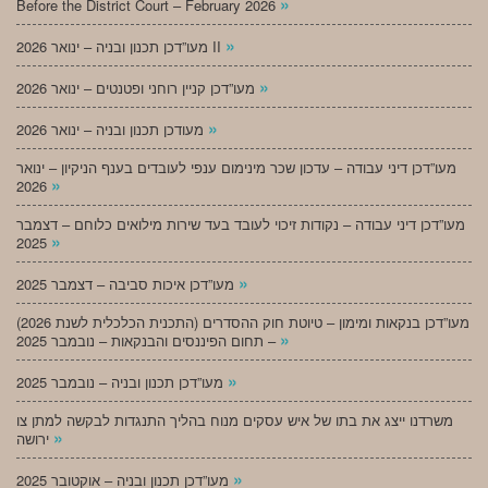
»
Before the District Court – February 2026
»
מעו”דכן תכנון ובניה – ינואר 2026 II
»
מעו”דכן קניין רוחני ופטנטים – ינואר 2026
»
מעודכן תכנון ובניה – ינואר 2026
מעו”דכן דיני עבודה – עדכון שכר מינימום ענפי לעובדים בענף הניקיון – ינואר
»
2026
מעו”דכן דיני עבודה – נקודות זיכוי לעובד בעד שירות מילואים כלוחם – דצמבר
»
2025
»
מעו”דכן איכות סביבה – דצמבר 2025
מעו”דכן בנקאות ומימון – טיוטת חוק ההסדרים (התכנית הכלכלית לשנת 2026)
»
– תחום הפיננסים והבנקאות – נובמבר 2025
»
מעו”דכן תכנון ובניה – נובמבר 2025
משרדנו ייצג את בתו של איש עסקים מנוח בהליך התנגדות לבקשה למתן צו
»
ירושה
»
מעו”דכן תכנון ובניה – אוקטובר 2025