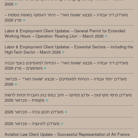
»
2026
מעו”דכן דיני עבודה – מבצע ‘שאגת הארי’ – היתר העסקה בשעות נוספות –
»
מרץ 2026
Labor & Employment Client Updates – General Permit for Extended
»
Working Hours – Operation ‘Roaring Lion’ – March 2026
Labor & Employment Client Updates – Essential Sectors – including the
»
High-Tech Sector – March 2026
מעו”דכן דיני עבודה – מבצע ‘שאגת הארי’ – הנחיות למעסיקים בענף הבניה
»
והשיפוצים – מרץ 2026
מעו”דכן יחסי עבודה – הנחיות למעסיקים – מבצע “שאגת הארי” – פברואר
»
2026
מעו”דכן מיסוי מקרקעין – עדכון פסיקה – חיוב במס בגין העברת זכויות לרשות
»
מקומית – פברואר 2026
»
מעו”דכן תכנון ובניה – פברואר 2026
»
מעו”דכן ליטיגציה – פברואר 2026
Aviation Law Client Update – Successful Representation of Air France