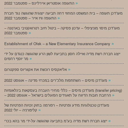
»
התעופה אוסטריאן איירליינס – ספטמבר 2022
מעו”דכן תעופה – בית המשפט המחוזי דחה תביעה ייצוגית שהוגשה נגד חברת
»
התעופה וויז אייר – ספטמבר 2022
מעו”דכן מיסוי מוניציפלי – עדכון פסיקה – ביטול חיוב רטרואקטיבי בארנונה –
»
ספטמבר 2022
»
Establishment of Ofek – a New Elementary Insurance Company
ייצוג חברת רשת מדיה ואיילה חסון בתביעת לשון הרע שהוגשה כנגדם על ידי
»
מר יוסף רחמים
»
אליאקסיס רוכשת את אקווריוס ספקטרום
»
מעו”דכן מיסים – השתתפות מלכ”רים במכרזי מדינה – אוגוסט 2022
מעו”דכן מיסים – כללי מחירי העברה בעסקאות בינלאומיות (transfer pricing)
»
– הרחבת חובות הדיווח על תאגידים הפועלים בישראל – אוגוסט 2022
מעו”דכן טכנולוגיות מידע ופרטיות – רפורמה בחוק זכויות הפרטיות של
»
קליפורניה – יולי 2022
»
ייצוג חברת רשת מדיה בע”מ בתביעה שהוגשה על-ידי מר בהא בכרי