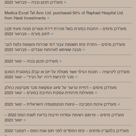
»
מעו”דכן תכנון ובניה – פברואר 2023
Medica Excel Tel Aviv Ltd. purchased 50% of Raphael Hospital Ltd.
»
from Harel Investments
מעו”דכן מיסים – החבות במע”מ בשל מכירת דירת מגורים מכוח סעיף 5(ב)
»
לחוק מע”מ – פברואר 2023
מעו”דכן מיסים – התרת קיזוז תשומות עבור דמי שכירות והוצאות נלוות לגבי
»
מבנה ששימש לארוחות עובדים – פברואר 2023
»
מעו”דכן תכנון ובניה – ינואר 2023
מעו”דכן ליטיגציה – חובות הגילוי אשר מוטלת על יזם או קבלן במסגרת הסכם
»
מכר לרכישת דירה “על הנייר” – ינואר 2023
מעו”דכן מיסים – דחיית ערעור על סיווג עסקאות מכר מקרקעין כחלק
»
מפעילות פירותית-עסקית החייבת במע”מ – ינואר 2023
»
מעו”דכן איכות הסביבה – טיוטת הטקסונומיה הישראלית – ינואר 2023
מעו”דכן מיסים – פרסום רשימת עמדות חייבות בדיווח לשנת המס 2022 –
»
ינואר 2023
מעו”דכן בלוקצ’יין ומיסים – קיזוז הפסדים לפני תום שנת המס – דצמבר 2022
»