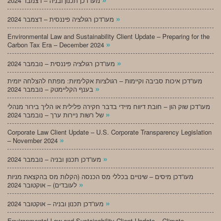
מעו”דכן תכנון ובניה – דצמבר 2024
»
מעו”דכן רגולציה פיננסית – דצמבר 2024
Environmental Law and Sustainability Client Update – Preparing for the
»
Carbon Tax Era – December 2024
»
מעו”דכן רגולציה פיננסית – נובמבר 2024
מעו”דכן איכות סביבה וקיימות – רגולציות אקלימיות: מפתח להצלחה יזמית
»
בענף הקליימטק – נובמבר 2024
מעו”דכן שוק הון – חובת דיווח מיידי בדבר חקירה פלילית או הליך בירור מנהלי
»
של רשות ניירות ערך – נובמבר 2024
Corporate Law Client Update – U.S. Corporate Transparency Legislation
»
– November 2024
»
מעו”דכן תכנון ובניה – נובמבר 2024
מעו”דכן מיסים – שינויים בכללי מס הכנסה (הקלות מס בהקצאת מניות
»
לעובדים) – אוקטובר 2024
»
מעו”דכן תכנון ובניה – אוקטובר 2024
Environmental Law and Sustainability Client Update – Climate