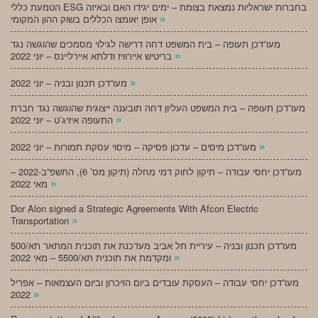
הטמעת כללי ESG בחברות ישראליות נמצאת בצומת – ימים יגידו האם ובאיזה
»
אופן יאומצו הכללים בשוק ההון המקומי
מעו”דכן תעופה – בית המשפט דחה דרישה לגילוי מסמכים שהוגשה נגד
»
בריטיש איירוויז ודלתא איירליינס – יוני 2022
»
מעו”דכן תכנון ובניה – יוני 2022
מעו”דכן תעופה – בית המשפט העליון דחה תובענה ייצוגית שהוגשה נגד חברת
»
התעופה איזיג’ט – יוני 2022
»
מעו”דכן מיסים – עדכון פסיקה – מיסוי עסקת תמורות – יוני 2022
מעו”דכן יחסי עבודה – תיקון לחוק דמי מחלה (תיקון מס’ 6), התשפ”ב-2022 –
»
מאי 2022
Dor Alon signed a Strategic Agreements With Afcon Electric
»
Transportation
מעו”דכן תכנון ובניה – עיריית תל אביב מעדכנת את תוכנית המתאר תא/500
»
ומקדמת את תוכנית תא/5500 – מאי 2022
מעו”דכן יחסי עבודה – העסקת עובדים ביום הזיכרון וביום העצמאות – אפריל
»
2022