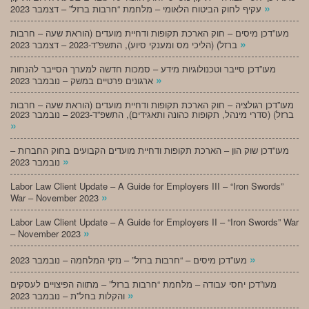
»
עקיף לחוק הביטוח הלאומי – מלחמת “חרבות ברזל” – דצמבר 2023
מעו”דכן מיסים – חוק הארכת תקופות ודחיית מועדים (הוראת שעה – חרבות
»
ברזל) (הליכי מס ומענקי סיוע), התשפ”ד-2023 – דצמבר 2023
מעו”דכן סייבר וטכנולוגיות מידע – סמכות חדשה למערך הסייבר להנחות
»
ארגונים פרטיים במשק – נובמבר 2023
מעו”דכן רגולציה – חוק הארכת תקופות ודחיית מועדים (הוראת שעה – חרבות
ברזל) (סדרי מינהל, תקופות כהונה ותאגידים), התשפ”ד-2023 – נובמבר 2023
»
מעו”דכן שוק הון – הארכת תקופות ודחיית מועדים הקבועים בחוק החברות –
»
נובמבר 2023
Labor Law Client Update – A Guide for Employers III – “Iron Swords”
»
War – November 2023
Labor Law Client Update – A Guide for Employers II – “Iron Swords” War
»
– November 2023
»
מעו”דכן מיסים – “חרבות ברזל” – נזקי המלחמה – נובמבר 2023
מעו”דכן יחסי עבודה – מלחמת “חרבות ברזל” – מתווה הפיצויים לעסקים
»
והקלות בחל”ת – נובמבר 2023