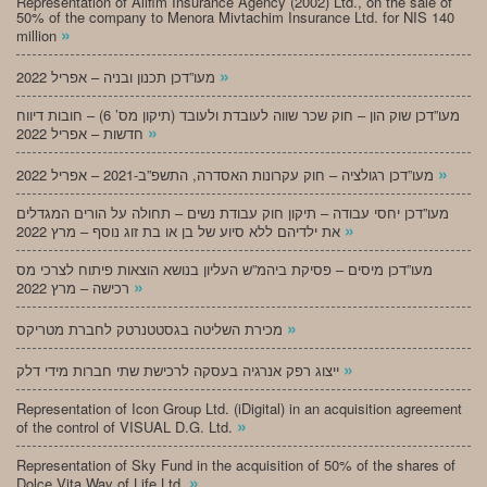
Representation of Alifim Insurance Agency (2002) Ltd., on the sale of
50% of the company to Menora Mivtachim Insurance Ltd. for NIS 140
»
million
»
מעו”דכן תכנון ובניה – אפריל 2022
מעו”דכן שוק הון – חוק שכר שווה לעובדת ולעובד (תיקון מס’ 6) – חובות דיווח
»
חדשות – אפריל 2022
»
מעו”דכן רגולציה – חוק עקרונות האסדרה, התשפ”ב-2021 – אפריל 2022
מעו”דכן יחסי עבודה – תיקון חוק עבודת נשים – תחולה על הורים המגדלים
»
את ילדיהם ללא סיוע של בן או בת זוג נוסף – מרץ 2022
מעו”דכן מיסים – פסיקת ביהמ”ש העליון בנושא הוצאות פיתוח לצרכי מס
»
רכישה – מרץ 2022
»
מכירת השליטה בגסטטנרטק לחברת מטריקס
»
ייצוג רפק אנרגיה בעסקה לרכישת שתי חברות מידי דלק
Representation of Icon Group Ltd. (iDigital) in an acquisition agreement
»
of the control of VISUAL D.G. Ltd.
Representation of Sky Fund in the acquisition of 50% of the shares of
»
Dolce Vita Way of Life Ltd.