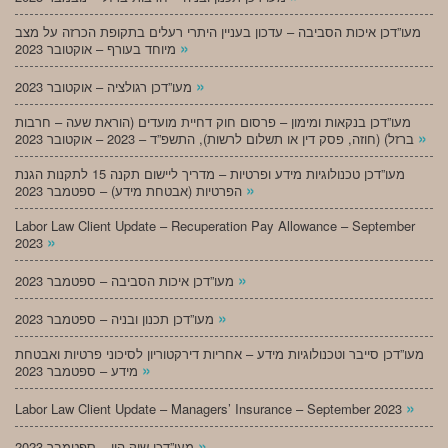
מעו”דכן איכות הסביבה – עדכון בעניין היתרי רעלים בתקופת הכרזה על מצב
»
מיוחד בעורף – אוקטובר 2023
»
מעו”דכן רגולציה – אוקטובר 2023
מעו”דכן בנקאות ומימון – פרסום חוק דחיית מועדים (הוראת שעה – חרבות
»
ברזל) (חוזה, פסק דין או תשלום לרשות), התשפ”ד – 2023 – אוקטובר 2023
מעו”דכן טכנולוגיות מידע ופרטיות – מדריך ליישום תקנה 15 לתקנות הגנת
»
הפרטיות (אבטחת מידע) – ספטמבר 2023
Labor Law Client Update – Recuperation Pay Allowance – September
»
2023
»
מעו”דכן איכות הסביבה – ספטמבר 2023
»
מעו”דכן תכנון ובניה – ספטמבר 2023
מעו”דכן סייבר וטכנולוגיות מידע – אחריות דירקטוריון לסיכוני פרטיות ואבטחת
»
מידע – ספטמבר 2023
»
Labor Law Client Update – Managers’ Insurance – September 2023
»
מעו”דכן שוק הון – ספטמבר 2023