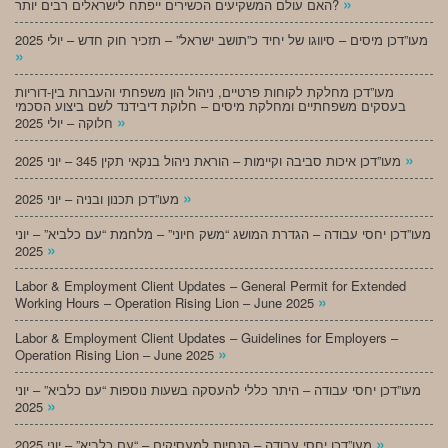
»
האם עולם המשקיעים הכשירים ייפתח לישראלים רבים יותר?
מעו”דכן מיסים – סיווגו של יחיד כ”תושב ישראל” – תזכיר חוק חדש – יולי 2025
»
מעו”דכן מחלקת לקוחות פרטיים, ניהול הון משפחתי והעברות בין-דוריות
בעסקים משפחתיים ומחלקת מיסים – חלוקת דיבידנד לשם ביצוע הסכמי
»
חלוקה – יולי 2025
»
מעו”דכן איכות סביבה וקיימות – הוראת ניהול בנקאי תקין 345 – יוני 2025
»
מעו”דכן תכנון ובניה – יוני 2025
מעו”דכן יחסי עבודה – הגדרת המושג “משק חיוני” – מלחמת “עם כלביא” – יוני
»
2025
Labor & Employment Client Updates – General Permit for Extended
»
Working Hours – Operation Rising Lion – June 2025
Labor & Employment Client Updates – Guidelines for Employers –
»
Operation Rising Lion – June 2025
מעו”דכן יחסי עבודה – היתר כללי להעסקה בשעות נוספות “עם כלביא” – יוני
»
2025
»
מעו”דכן יחסי עבודה – הנחיות למעסיקים – “עם כלביא” – יוני 2025