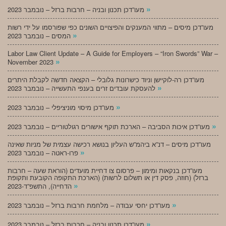
»
מעו”דכן תכנון ובניה – חרבות ברזל – נובמבר 2023
מעו”דכן מיסים – מתווי המענקים והפיצויים השונים כפי שפורסמו על ידי רשות
»
המסים – נובמבר 2023
Labor Law Client Update – A Guide for Employers – “Iron Swords” War –
»
November 2023
מעו”דכן רה-לוקיישן וניוד כישרונות גלובלי – הקצאה חדשה לקבלת היתרים
»
להעסקת עובדים זרים בענפי התעשייה – נובמבר 2023
»
מעו”דכן מיסוי מוניציפלי – נובמבר 2023
»
מעו”דכן איכות הסביבה – הארכת תוקף אישורים רגולטוריים – נובמבר 2023
מעו”דכן מיסים – דנ”א ביהמ”ש העליון בנושא רכישה עצמית של מניות שאינה
»
פרו-ראטה – נובמבר 2023
מעו”דכן בנקאות ומימון – פרסום צו דחיית מועדים (הוראת שעה – חרבות
ברזל) (חוזה, פסק דין או תשלום לרשות) (הארכת התקופה הקובעת ותקופת
»
הדחייה), התשפ”ד-2023
»
מעו”דכן יחסי עבודה – מלחמת חרבות ברזל – נובמבר 2023
»
מעו”דכן תכנון ובניה – חרבות ברזל – נובמבר 2023