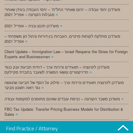
מעו”דכן יחסי עבודה – ‘היום שאחרי החל”ת’ – יחסי העבודה בעידן שאחרי
»
מגבלות הקורונה – אפריל 2021
»
מעו”דכן תכנון ובניה – אפריל 2021
מעו”דכן מחלקת לקוחות פרטיים, העברות בין-דוריות וניהול הון משפחתי –
»
אפריל 2021
Client Update – Immigration Law – Israel Reopens the Skies for Foreign
»
Experts and Businessmen
מעו”דכן ליטיגציה – תאגידים וניירות ערך – דחיית תביעת ענק כנגד
»
הדירקטורים ונושאי המשרה לשעבר בחברת סקיילקס
מעו”דכן ליטיגציה תאגידים וניירות ערך – סילוק על הסף של תביעה שהוגשה
»
נגד רואה חשבון מבקר
»
מעודכן משבר הקורונה – כניסת עובדים שאינם מחוסנים למקומות עבודה
FBC Tax Update: Transfer Pricing Business Models for Distribution &
»
Sales
»
מעו”דכן תכנון ובניה – מרץ 2021
Find Practice / Attorney