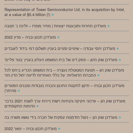
Representation of Tower Semiconductor Ltd. in its acquisition by Intel,
»
at a value of $5.4 billion (!)
»
מעו”דכן תחרות ותובענות ייצוגיות | מחיר מופרז – זליכה נ’ תנובה
»
מעו”דכן תכנון ובניה – מרץ 2022
»
מעו”דכן יחסי עבודה – שינויים זמניים בעניין תשלום דמי בידוד לעובדים
»
‘מעו”דכן שוק ההון – פסק דינו של בית המשפט העליון בעניין ‘בטר פלייס
מעו”דכן שוק הון – תנועת המטוטלת נעצרה – בית המשפט הכריע ביחס לכל
»
החברות הדואליות: על כללי האחריות לדיווח יחול הדין הזר
מעו”דכן תכנון ובניה – תיקון לתקנות התכנון והבניה (עבודות ומבנים הפטורים
»
מהיתר)
מעו”דכן שוק הון – עדכוני חקיקה והנחיות רשות ניירות ערך לשנת 2021 בדבר
»
הדוחות התקופתיים
»
מעו”דכן שוק הון – ניצול הזדמנות עסקית של חברה בידי נושא משרה בה
»
מעו”דכן תכנון ובניה – ינואר 2022