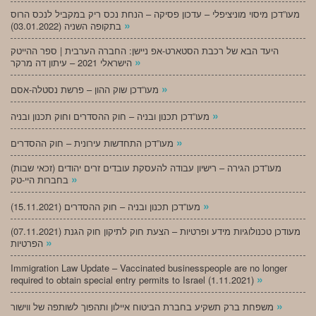
מעו”דכן מיסוי מוניציפלי – עדכון פסיקה – הנחת נכס ריק במקביל לנכס הרוס
»
בתקופה השניה (03.01.2022)
היעד הבא של רכבת הסטארט-אפ ניישן: החברה הערבית | ספר ההייטק
»
הישראלי 2021 – עיתון דה מרקר
»
מעו”דכן שוק ההון – פרשת נסטלה-אסם
»
מעו”דכן תכנון ובניה – חוק ההסדרים וחוק תכנון ובניה
»
מעו”דכן התחדשות עירונית – חוק ההסדרים
מעו”דכן הגירה – רישיון עבודה להעסקת עובדים זרים יהודים (זכאי שבות)
»
בחברות היי-טק
»
מעו”דכן תכנון ובניה – חוק ההסדרים (15.11.2021)
(07.11.2021) מעודכן טכנולוגיות מידע ופרטיות – הצעת חוק לתיקון חוק הגנת
»
הפרטיות
Immigration Law Update – Vaccinated businesspeople are no longer
»
required to obtain special entry permits to Israel (1.11.2021)
»
משפחת ברק תשקיע בחברת הביטוח איילון ותהפוך לשותפה של ווישור