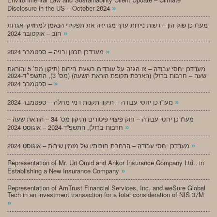
»
Disclosure in the US – October 2024
מעו”דכן שוק הון – רשות ניירות ערך מגדירה את תפקידי הנאמן למחזיקי אגרות
»
חוב – אוקטובר 2024
»
מעו”דכן תכנון ובניה – ספטמבר 2024
מעו”דכן יחסי עבודה – צו הגנה על עובדים בשעת חירום (תיקון מס’ 5 והוראת
שעה – חרבות ברזל) (הארכת תקופת הוראת השעה) (מס’ 3), התשפ״ד-2024
»
– ספטמבר 2024
»
מעו”דכן יחסי עבודה – תיקון תקנות דמי מחלה – ספטמבר 2024
מעו”דכן יחסי עבודה – חוק פיצויי פיטורים (תיקון מס’ 34 – הוראת שעה –
»
חרבות ברזל), התשפ”ד-2024 – אוגוסט 2024
»
מעו”דכן יחסי עבודה – הרחבת חובותיו של מזמין שירות – אוגוסט 2024
Representation of Mr. Uri Omid and Ankor Insurance Company Ltd., in
»
Establishing a New Insurance Company
Representation of AmTrust Financial Services, Inc. and weSure Global
Tech in an investment transaction for a total consideration of NIS 37M
»