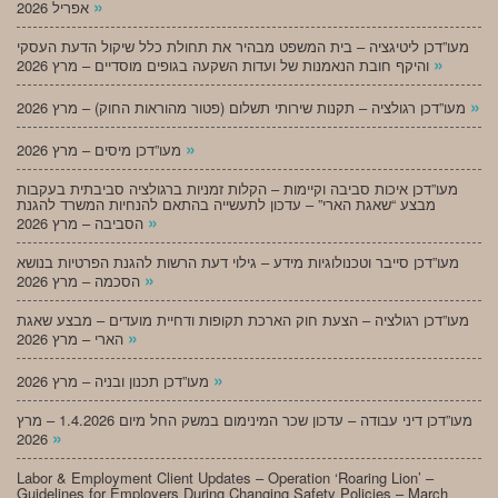
»
אפריל 2026
מעו”דכן ליטיגציה – בית המשפט מבהיר את תחולת כלל שיקול הדעת העסקי
»
והיקף חובת הנאמנות של ועדות השקעה בגופים מוסדיים – מרץ 2026
»
מעו”דכן רגולציה – תקנות שירותי תשלום (פטור מהוראות החוק) – מרץ 2026
»
מעו”דכן מיסים – מרץ 2026
מעו”דכן איכות סביבה וקיימות – הקלות זמניות ברגולציה סביבתית בעקבות
מבצע “שאגת הארי” – עדכון לתעשייה בהתאם להנחיות המשרד להגנת
»
הסביבה – מרץ 2026
מעו”דכן סייבר וטכנולוגיות מידע – גילוי דעת הרשות להגנת הפרטיות בנושא
»
הסכמה – מרץ 2026
מעו”דכן רגולציה – הצעת חוק הארכת תקופות ודחיית מועדים – מבצע שאגת
»
הארי – מרץ 2026
»
מעו”דכן תכנון ובניה – מרץ 2026
מעו”דכן דיני עבודה – עדכון שכר המינימום במשק החל מיום 1.4.2026 – מרץ
»
2026
Labor & Employment Client Updates – Operation ‘Roaring Lion’ –
Guidelines for Employers During Changing Safety Policies – March