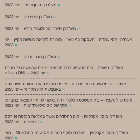
»
מעו”דכן תכנון ובניה – יולי 2023
»
מעו”דכן ליטיגציה – יוני 2023
»
מעו”דכן סייבר וטכנולוגיות מידע – יוני 2023
מעו”דכן יחסי עבודה – העסקת בני נוער – תזכורת לקראת חופשת הקיץ – יוני
»
2023
»
מעו”דכן תכנון ובניה – יוני 2023
מעו”דכן תעופה – בית המשפט דחה תובענה ייצוגית שהוגשה נגד חברת
»
השילוח DHL – יוני 2023
מעו”דכן טכנולוגיות מידע ופרטיות – צרפת מסדירה את תחום המשפיענים
»
באמצעות חוק תקדימי – יוני 2023
מעו”דכן ליטיגציה – בית המשפט הכלכלי דחה בקשה להיתר המצאה בתביעה
»
בסך של כ-2 מיליארד ש”ח – יוני 2023
מעו”דכן מיסוי מקרקעין – חוק ההסדרים אושר במליאת הכנסת ופורסם
»
ברשומות – יוני 2023
מעו”דכן מיסוי מקרקעין – הארכת תוקף הטבות מס שבח בתמ”א 38 – מאי
»
2023