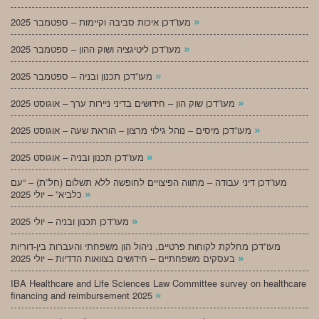
»
מעו”דכן איכות סביבה וקיימות – ספטמבר 2025
»
מעו”דכן ליטיגציה ושוק ההון – ספטמבר 2025
»
מעו”דכן תכנון ובניה – ספטמבר 2025
»
מעו”דכן שוק הון – חידושים בדיני ניירות ערך – אוגוסט 2025
»
מעו”דכן מיסים – נוהל גילוי מרצון – הוראת שעה – אוגוסט 2025
»
מעו”דכן תכנון ובניה – אוגוסט 2025
מעו”דכן דיני עבודה – מתווה הפיצויים לחופשה ללא תשלום (חל”ת) – “עם
»
כלביא” – יולי 2025
»
מעו”דכן תכנון ובניה – יולי 2025
מעו”דכן מחלקת לקוחות פרטיים, ניהול הון משפחתי והעברות בין-דוריות
»
בעסקים משפחתיים – חידושים בצוואות הדדיות – יולי 2025
IBA Healthcare and Life Sciences Law Committee survey on healthcare
»
financing and reimbursement 2025