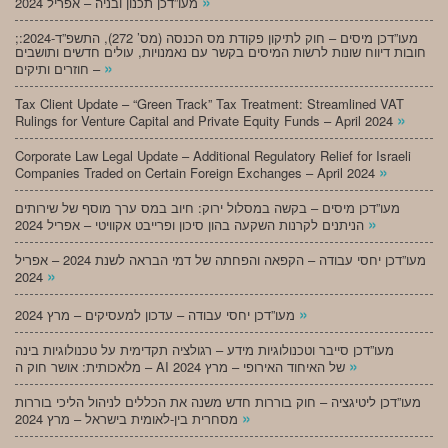
»
מעו”דכן תכנון ובניה – אפריל 2024
;מעו”דכן מיסים – חוק לתיקון פקודת מס הכנסה (מס’ 272), התשפ”ד-2024:
חובות דיווח שונות לרשות המיסים בקשר עם נאמנויות, עולים חדשים ותושבים
»
חוזרים ותיקים –
Tax Client Update – “Green Track” Tax Treatment: Streamlined VAT
»
Rulings for Venture Capital and Private Equity Funds – April 2024
Corporate Law Legal Update – Additional Regulatory Relief for Israeli
»
Companies Traded on Certain Foreign Exchanges – April 2024
מעו”דכן מיסים – בקשה במסלול ירוק: חיוב במס ערך מוסף של שירותים
»
הניתנים לקרנות השקעה בהון סיכון ופרייבט אקוויטי – אפריל 2024
מעו”דכן יחסי עבודה – הקפאה והפחתה של דמי הבראה לשנת 2024 – אפריל
»
2024
»
מעו”דכן יחסי עבודה – עדכון למעסיקים – מרץ 2024
מעו”דכן סייבר וטכנולוגיות מידע – רגולציה תקדימית על טכנולוגיות בינה
»
מלאכותית: אושר חוק ה – AI של האיחוד האירופי – מרץ 2024
מעו”דכן ליטיגציה – חוק בוררות חדש משנה את הכללים לניהול הליכי בוררות
»
מסחרית בין-לאומית בישראל – מרץ 2024