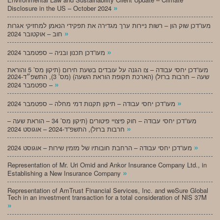
»
Disclosure in the US – October 2024
מעו”דכן שוק הון – רשות ניירות ערך מגדירה את תפקידי הנאמן למחזיקי אגרות
»
חוב – אוקטובר 2024
»
מעו”דכן תכנון ובניה – ספטמבר 2024
מעו”דכן יחסי עבודה – צו הגנה על עובדים בשעת חירום (תיקון מס’ 5 והוראת
שעה – חרבות ברזל) (הארכת תקופת הוראת השעה) (מס’ 3), התשפ״ד-2024
»
– ספטמבר 2024
»
מעו”דכן יחסי עבודה – תיקון תקנות דמי מחלה – ספטמבר 2024
מעו”דכן יחסי עבודה – חוק פיצויי פיטורים (תיקון מס’ 34 – הוראת שעה –
»
חרבות ברזל), התשפ”ד-2024 – אוגוסט 2024
»
מעו”דכן יחסי עבודה – הרחבת חובותיו של מזמין שירות – אוגוסט 2024
Representation of Mr. Uri Omid and Ankor Insurance Company Ltd., in
»
Establishing a New Insurance Company
Representation of AmTrust Financial Services, Inc. and weSure Global
Tech in an investment transaction for a total consideration of NIS 37M
»