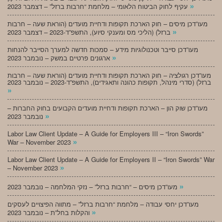
»
עקיף לחוק הביטוח הלאומי – מלחמת “חרבות ברזל” – דצמבר 2023
מעו”דכן מיסים – חוק הארכת תקופות ודחיית מועדים (הוראת שעה – חרבות
»
ברזל) (הליכי מס ומענקי סיוע), התשפ”ד-2023 – דצמבר 2023
מעו”דכן סייבר וטכנולוגיות מידע – סמכות חדשה למערך הסייבר להנחות
»
ארגונים פרטיים במשק – נובמבר 2023
מעו”דכן רגולציה – חוק הארכת תקופות ודחיית מועדים (הוראת שעה – חרבות
ברזל) (סדרי מינהל, תקופות כהונה ותאגידים), התשפ”ד-2023 – נובמבר 2023
»
מעו”דכן שוק הון – הארכת תקופות ודחיית מועדים הקבועים בחוק החברות –
»
נובמבר 2023
Labor Law Client Update – A Guide for Employers III – “Iron Swords”
»
War – November 2023
Labor Law Client Update – A Guide for Employers II – “Iron Swords” War
»
– November 2023
»
מעו”דכן מיסים – “חרבות ברזל” – נזקי המלחמה – נובמבר 2023
מעו”דכן יחסי עבודה – מלחמת “חרבות ברזל” – מתווה הפיצויים לעסקים
»
והקלות בחל”ת – נובמבר 2023