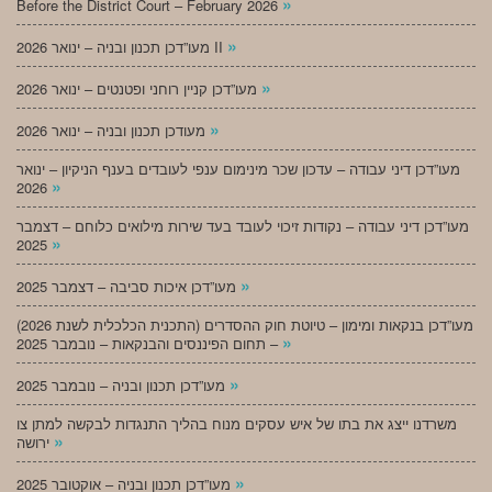
»
Before the District Court – February 2026
»
מעו”דכן תכנון ובניה – ינואר 2026 II
»
מעו”דכן קניין רוחני ופטנטים – ינואר 2026
»
מעודכן תכנון ובניה – ינואר 2026
מעו”דכן דיני עבודה – עדכון שכר מינימום ענפי לעובדים בענף הניקיון – ינואר
»
2026
מעו”דכן דיני עבודה – נקודות זיכוי לעובד בעד שירות מילואים כלוחם – דצמבר
»
2025
»
מעו”דכן איכות סביבה – דצמבר 2025
מעו”דכן בנקאות ומימון – טיוטת חוק ההסדרים (התכנית הכלכלית לשנת 2026)
»
– תחום הפיננסים והבנקאות – נובמבר 2025
»
מעו”דכן תכנון ובניה – נובמבר 2025
משרדנו ייצג את בתו של איש עסקים מנוח בהליך התנגדות לבקשה למתן צו
»
ירושה
»
מעו”דכן תכנון ובניה – אוקטובר 2025