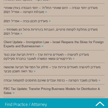
מעו”דכן יחסי עבודה – ‘היום שאחרי החל”ת’ – יחסי העבודה בעידן שאחרי
»
מגבלות הקורונה – אפריל 2021
»
מעו”דכן תכנון ובניה – אפריל 2021
מעו”דכן מחלקת לקוחות פרטיים, העברות בין-דוריות וניהול הון משפחתי –
»
אפריל 2021
Client Update – Immigration Law – Israel Reopens the Skies for Foreign
»
Experts and Businessmen
מעו”דכן ליטיגציה – תאגידים וניירות ערך – דחיית תביעת ענק כנגד
»
הדירקטורים ונושאי המשרה לשעבר בחברת סקיילקס
מעו”דכן ליטיגציה תאגידים וניירות ערך – סילוק על הסף של תביעה שהוגשה
»
נגד רואה חשבון מבקר
»
מעודכן משבר הקורונה – כניסת עובדים שאינם מחוסנים למקומות עבודה
FBC Tax Update: Transfer Pricing Business Models for Distribution &
»
Sales
»
מעו”דכן תכנון ובניה – מרץ 2021
Find Practice / Attorney