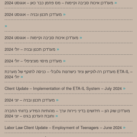
»
מעו”דכן איכות סביבה וקיימות – מס פחמן כבר כאן – אוגוסט 2024
»
מעו”דכן תכנון ובניה – אוגוסט 2024
»
»
מעו”דכן איכות סביבה וקיימות – אוגוסט 2024
»
מעו”דכן תכנון ובניה – יולי 2024
»
מעו”דכן מיסוי מוניציפלי – יולי 2024
מעו”דכן רה-לוקיישן וניוד כישרונות גלובלי – כניסה לתוקף של מערכת ETA-IL –
»
יולי 2024
»
Client Update – Implementation of the ETA-IL System – July 2024
»
מעו”דכן תכנון ובניה – יוני 2024
מעו”דכן שוק הון – חידושים בדיני ניירות ערך – מהותיות המידע בדווחי החברה
»
וחובת העדכון בגינו – יוני 2024
»
Labor Law Client Update – Employment of Teenagers – June 2024