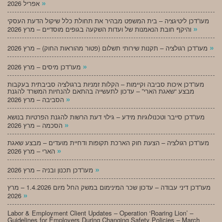
»
אפריל 2026
מעו”דכן ליטיגציה – בית המשפט מבהיר את תחולת כלל שיקול הדעת העסקי
»
והיקף חובת הנאמנות של ועדות השקעה בגופים מוסדיים – מרץ 2026
»
מעו”דכן רגולציה – תקנות שירותי תשלום (פטור מהוראות החוק) – מרץ 2026
»
מעו”דכן מיסים – מרץ 2026
מעו”דכן איכות סביבה וקיימות – הקלות זמניות ברגולציה סביבתית בעקבות
מבצע “שאגת הארי” – עדכון לתעשייה בהתאם להנחיות המשרד להגנת
»
הסביבה – מרץ 2026
מעו”דכן סייבר וטכנולוגיות מידע – גילוי דעת הרשות להגנת הפרטיות בנושא
»
הסכמה – מרץ 2026
מעו”דכן רגולציה – הצעת חוק הארכת תקופות ודחיית מועדים – מבצע שאגת
»
הארי – מרץ 2026
»
מעו”דכן תכנון ובניה – מרץ 2026
מעו”דכן דיני עבודה – עדכון שכר המינימום במשק החל מיום 1.4.2026 – מרץ
»
2026
Labor & Employment Client Updates – Operation ‘Roaring Lion’ –
Guidelines for Employers During Changing Safety Policies – March