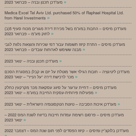
»
מעו”דכן תכנון ובניה – פברואר 2023
Medica Excel Tel Aviv Ltd. purchased 50% of Raphael Hospital Ltd.
»
from Harel Investments
מעו”דכן מיסים – החבות במע”מ בשל מכירת דירת מגורים מכוח סעיף 5(ב)
»
לחוק מע”מ – פברואר 2023
מעו”דכן מיסים – התרת קיזוז תשומות עבור דמי שכירות והוצאות נלוות לגבי
»
מבנה ששימש לארוחות עובדים – פברואר 2023
»
מעו”דכן תכנון ובניה – ינואר 2023
מעו”דכן ליטיגציה – חובות הגילוי אשר מוטלת על יזם או קבלן במסגרת הסכם
»
מכר לרכישת דירה “על הנייר” – ינואר 2023
מעו”דכן מיסים – דחיית ערעור על סיווג עסקאות מכר מקרקעין כחלק
»
מפעילות פירותית-עסקית החייבת במע”מ – ינואר 2023
»
מעו”דכן איכות הסביבה – טיוטת הטקסונומיה הישראלית – ינואר 2023
מעו”דכן מיסים – פרסום רשימת עמדות חייבות בדיווח לשנת המס 2022 –
»
ינואר 2023
מעו”דכן בלוקצ’יין ומיסים – קיזוז הפסדים לפני תום שנת המס – דצמבר 2022
»