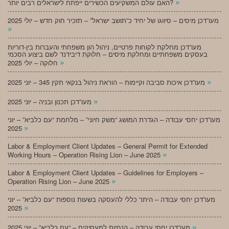
»
האם עולם המשקיעים הכשירים ייפתח לישראלים רבים יותר?
מעו”דכן מיסים – סיווגו של יחיד כ”תושב ישראל” – תזכיר חוק חדש – יולי 2025
»
מעו”דכן מחלקת לקוחות פרטיים, ניהול הון משפחתי והעברות בין-דוריות
בעסקים משפחתיים ומחלקת מיסים – חלוקת דיבידנד לשם ביצוע הסכמי
»
חלוקה – יולי 2025
»
מעו”דכן איכות סביבה וקיימות – הוראת ניהול בנקאי תקין 345 – יוני 2025
»
מעו”דכן תכנון ובניה – יוני 2025
מעו”דכן יחסי עבודה – הגדרת המושג “משק חיוני” – מלחמת “עם כלביא” – יוני
»
2025
Labor & Employment Client Updates – General Permit for Extended
»
Working Hours – Operation Rising Lion – June 2025
Labor & Employment Client Updates – Guidelines for Employers –
»
Operation Rising Lion – June 2025
מעו”דכן יחסי עבודה – היתר כללי להעסקה בשעות נוספות “עם כלביא” – יוני
»
2025
»
מעו”דכן יחסי עבודה – הנחיות למעסיקים – “עם כלביא” – יוני 2025