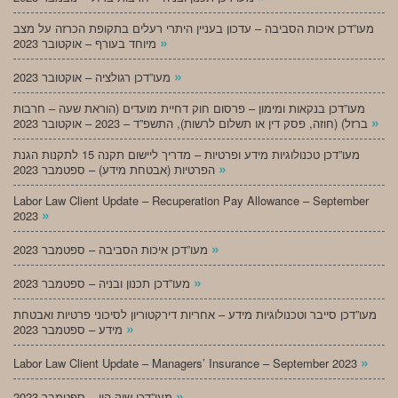
מעו”דכן איכות הסביבה – עדכון בעניין היתרי רעלים בתקופת הכרזה על מצב
»
מיוחד בעורף – אוקטובר 2023
»
מעו”דכן רגולציה – אוקטובר 2023
מעו”דכן בנקאות ומימון – פרסום חוק דחיית מועדים (הוראת שעה – חרבות
»
ברזל) (חוזה, פסק דין או תשלום לרשות), התשפ”ד – 2023 – אוקטובר 2023
מעו”דכן טכנולוגיות מידע ופרטיות – מדריך ליישום תקנה 15 לתקנות הגנת
»
הפרטיות (אבטחת מידע) – ספטמבר 2023
Labor Law Client Update – Recuperation Pay Allowance – September
»
2023
»
מעו”דכן איכות הסביבה – ספטמבר 2023
»
מעו”דכן תכנון ובניה – ספטמבר 2023
מעו”דכן סייבר וטכנולוגיות מידע – אחריות דירקטוריון לסיכוני פרטיות ואבטחת
»
מידע – ספטמבר 2023
»
Labor Law Client Update – Managers’ Insurance – September 2023
»
מעו”דכן שוק הון – ספטמבר 2023