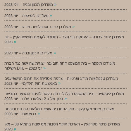
»
מעו”דכן תכנון ובניה – יולי 2023
»
מעו”דכן ליטיגציה – יוני 2023
»
מעו”דכן סייבר וטכנולוגיות מידע – יוני 2023
מעו”דכן יחסי עבודה – העסקת בני נוער – תזכורת לקראת חופשת הקיץ – יוני
»
2023
»
מעו”דכן תכנון ובניה – יוני 2023
מעו”דכן תעופה – בית המשפט דחה תובענה ייצוגית שהוגשה נגד חברת
»
השילוח DHL – יוני 2023
מעו”דכן טכנולוגיות מידע ופרטיות – צרפת מסדירה את תחום המשפיענים
»
באמצעות חוק תקדימי – יוני 2023
מעו”דכן ליטיגציה – בית המשפט הכלכלי דחה בקשה להיתר המצאה בתביעה
»
בסך של כ-2 מיליארד ש”ח – יוני 2023
מעו”דכן מיסוי מקרקעין – חוק ההסדרים אושר במליאת הכנסת ופורסם
»
ברשומות – יוני 2023
מעו”דכן מיסוי מקרקעין – הארכת תוקף הטבות מס שבח בתמ”א 38 – מאי
»
2023