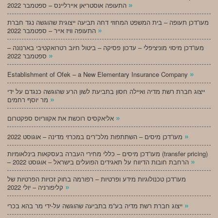
»
התעופה אוסטריאן איירליינס – ספטמבר 2022
מעו”דכן תעופה – בית המשפט המחוזי דחה תביעה ייצוגית שהוגשה נגד חברת
»
התעופה וויז אייר – ספטמבר 2022
מעו”דכן מיסוי מוניציפלי – עדכון פסיקה – ביטול חיוב רטרואקטיבי בארנונה –
»
ספטמבר 2022
»
Establishment of Ofek – a New Elementary Insurance Company
ייצוג חברת רשת מדיה ואיילה חסון בתביעת לשון הרע שהוגשה כנגדם על ידי
»
מר יוסף רחמים
»
אליאקסיס רוכשת את אקווריוס ספקטרום
»
מעו”דכן מיסים – השתתפות מלכ”רים במכרזי מדינה – אוגוסט 2022
מעו”דכן מיסים – כללי מחירי העברה בעסקאות בינלאומיות (transfer pricing)
»
– הרחבת חובות הדיווח על תאגידים הפועלים בישראל – אוגוסט 2022
מעו”דכן טכנולוגיות מידע ופרטיות – רפורמה בחוק זכויות הפרטיות של
»
קליפורניה – יולי 2022
»
ייצוג חברת רשת מדיה בע”מ בתביעה שהוגשה על-ידי מר בהא בכרי