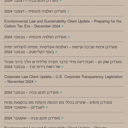
מעו”דכן תכנון ובניה – דצמבר 2024
»
מעו”דכן רגולציה פיננסית – דצמבר 2024
Environmental Law and Sustainability Client Update – Preparing for the
»
Carbon Tax Era – December 2024
»
מעו”דכן רגולציה פיננסית – נובמבר 2024
מעו”דכן איכות סביבה וקיימות – רגולציות אקלימיות: מפתח להצלחה יזמית
»
בענף הקליימטק – נובמבר 2024
מעו”דכן שוק הון – חובת דיווח מיידי בדבר חקירה פלילית או הליך בירור מנהלי
»
של רשות ניירות ערך – נובמבר 2024
Corporate Law Client Update – U.S. Corporate Transparency Legislation
»
– November 2024
»
מעו”דכן תכנון ובניה – נובמבר 2024
מעו”דכן מיסים – שינויים בכללי מס הכנסה (הקלות מס בהקצאת מניות
»
לעובדים) – אוקטובר 2024
»
מעו”דכן תכנון ובניה – אוקטובר 2024
Environmental Law and Sustainability Client Update – Climate