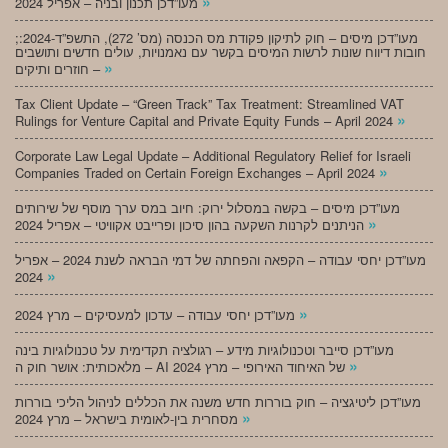
»
מעו”דכן תכנון ובניה – אפריל 2024
;מעו”דכן מיסים – חוק לתיקון פקודת מס הכנסה (מס’ 272), התשפ”ד-2024:
חובות דיווח שונות לרשות המיסים בקשר עם נאמנויות, עולים חדשים ותושבים
»
חוזרים ותיקים –
Tax Client Update – “Green Track” Tax Treatment: Streamlined VAT
»
Rulings for Venture Capital and Private Equity Funds – April 2024
Corporate Law Legal Update – Additional Regulatory Relief for Israeli
»
Companies Traded on Certain Foreign Exchanges – April 2024
מעו”דכן מיסים – בקשה במסלול ירוק: חיוב במס ערך מוסף של שירותים
»
הניתנים לקרנות השקעה בהון סיכון ופרייבט אקוויטי – אפריל 2024
מעו”דכן יחסי עבודה – הקפאה והפחתה של דמי הבראה לשנת 2024 – אפריל
»
2024
»
מעו”דכן יחסי עבודה – עדכון למעסיקים – מרץ 2024
מעו”דכן סייבר וטכנולוגיות מידע – רגולציה תקדימית על טכנולוגיות בינה
»
מלאכותית: אושר חוק ה – AI של האיחוד האירופי – מרץ 2024
מעו”דכן ליטיגציה – חוק בוררות חדש משנה את הכללים לניהול הליכי בוררות
»
מסחרית בין-לאומית בישראל – מרץ 2024