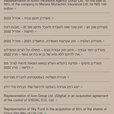
Representation of Alifim Insurance Agency (2002) Ltd., on the sale of
50% of the company to Menora Mivtachim Insurance Ltd. for NIS 140
»
million
»
מעו”דכן תכנון ובניה – אפריל 2022
מעו”דכן שוק הון – חוק שכר שווה לעובדת ולעובד (תיקון מס’ 6) – חובות דיווח
»
חדשות – אפריל 2022
»
מעו”דכן רגולציה – חוק עקרונות האסדרה, התשפ”ב-2021 – אפריל 2022
מעו”דכן יחסי עבודה – תיקון חוק עבודת נשים – תחולה על הורים המגדלים
»
את ילדיהם ללא סיוע של בן או בת זוג נוסף – מרץ 2022
מעו”דכן מיסים – פסיקת ביהמ”ש העליון בנושא הוצאות פיתוח לצרכי מס
»
רכישה – מרץ 2022
»
מכירת השליטה בגסטטנרטק לחברת מטריקס
»
ייצוג רפק אנרגיה בעסקה לרכישת שתי חברות מידי דלק
Representation of Icon Group Ltd. (iDigital) in an acquisition agreement
»
of the control of VISUAL D.G. Ltd.
Representation of Sky Fund in the acquisition of 50% of the shares of
»
Dolce Vita Way of Life Ltd.