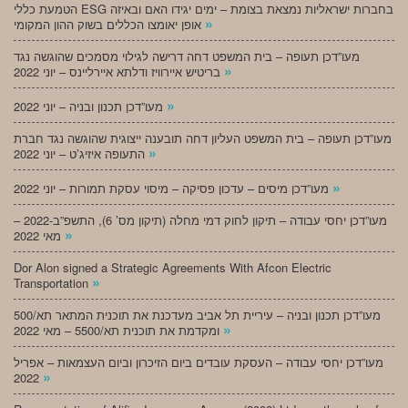
הטמעת כללי ESG בחברות ישראליות נמצאת בצומת – ימים יגידו האם ובאיזה
»
אופן יאומצו הכללים בשוק ההון המקומי
מעו”דכן תעופה – בית המשפט דחה דרישה לגילוי מסמכים שהוגשה נגד
»
בריטיש איירוויז ודלתא איירליינס – יוני 2022
»
מעו”דכן תכנון ובניה – יוני 2022
מעו”דכן תעופה – בית המשפט העליון דחה תובענה ייצוגית שהוגשה נגד חברת
»
התעופה איזיג’ט – יוני 2022
»
מעו”דכן מיסים – עדכון פסיקה – מיסוי עסקת תמורות – יוני 2022
מעו”דכן יחסי עבודה – תיקון לחוק דמי מחלה (תיקון מס’ 6), התשפ”ב-2022 –
»
מאי 2022
Dor Alon signed a Strategic Agreements With Afcon Electric
»
Transportation
מעו”דכן תכנון ובניה – עיריית תל אביב מעדכנת את תוכנית המתאר תא/500
»
ומקדמת את תוכנית תא/5500 – מאי 2022
מעו”דכן יחסי עבודה – העסקת עובדים ביום הזיכרון וביום העצמאות – אפריל
»
2022