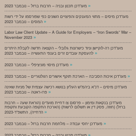
»
מעו”דכן תכנון ובניה – חרבות ברזל – נובמבר 2023
מעו”דכן מיסים – מתווי המענקים והפיצויים השונים כפי שפורסמו על ידי רשות
»
המסים – נובמבר 2023
Labor Law Client Update – A Guide for Employers – “Iron Swords” War –
»
November 2023
מעו”דכן רה-לוקיישן וניוד כישרונות גלובלי – הקצאה חדשה לקבלת היתרים
»
להעסקת עובדים זרים בענפי התעשייה – נובמבר 2023
»
מעו”דכן מיסוי מוניציפלי – נובמבר 2023
»
מעו”דכן איכות הסביבה – הארכת תוקף אישורים רגולטוריים – נובמבר 2023
מעו”דכן מיסים – דנ”א ביהמ”ש העליון בנושא רכישה עצמית של מניות שאינה
»
פרו-ראטה – נובמבר 2023
מעו”דכן בנקאות ומימון – פרסום צו דחיית מועדים (הוראת שעה – חרבות
ברזל) (חוזה, פסק דין או תשלום לרשות) (הארכת התקופה הקובעת ותקופת
»
הדחייה), התשפ”ד-2023
»
מעו”דכן יחסי עבודה – מלחמת חרבות ברזל – נובמבר 2023
»
מעו”דכן תכנון ובניה – חרבות ברזל – נובמבר 2023