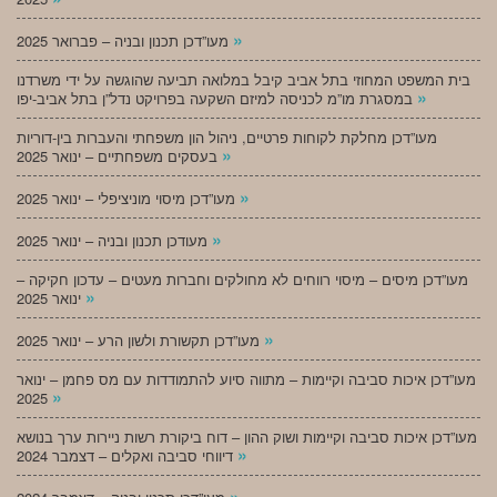
»
מעו”דכן תכנון ובניה – פברואר 2025
בית המשפט המחוזי בתל אביב קיבל במלואה תביעה שהוגשה על ידי משרדנו
»
במסגרת מו”מ לכניסה למיזם השקעה בפרויקט נדל”ן בתל אביב-יפו
מעו”דכן מחלקת לקוחות פרטיים, ניהול הון משפחתי והעברות בין-דוריות
»
בעסקים משפחתיים – ינואר 2025
»
מעו”דכן מיסוי מוניציפלי – ינואר 2025
»
מעודכן תכנון ובניה – ינואר 2025
מעו”דכן מיסים – מיסוי רווחים לא מחולקים וחברות מעטים – עדכון חקיקה –
»
ינואר 2025
»
מעו”דכן תקשורת ולשון הרע – ינואר 2025
מעו”דכן איכות סביבה וקיימות – מתווה סיוע להתמודדות עם מס פחמן – ינואר
»
2025
מעו”דכן איכות סביבה וקיימות ושוק ההון – דוח ביקורת רשות ניירות ערך בנושא
»
דיווחי סביבה ואקלים – דצמבר 2024
»