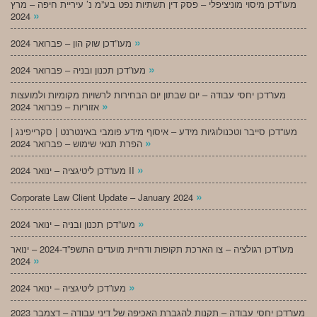
מעו”דכן מיסוי מוניציפלי – פסק דין תשתיות נפט בע”מ נ’ עיריית חיפה – מרץ
»
2024
»
מעו”דכן שוק הון – פברואר 2024
»
מעו”דכן תכנון ובניה – פברואר 2024
מעו”דכן יחסי עבודה – יום שבתון יום הבחירות לרשויות מקומיות ולמועצות
»
אזוריות – פברואר 2024
מעו”דכן סייבר וטכנולוגיות מידע – איסוף מידע פומבי באינטרנט | סקרייפינג |
»
הפרת תנאי שימוש – פברואר 2024
»
מעו”דכן ליטיגציה – ינואר 2024 II
»
Corporate Law Client Update – January 2024
»
מעו”דכן תכנון ובניה – ינואר 2024
מעו”דכן רגולציה – צו הארכת תקופות ודחיית מועדים התשפ”ד-2024 – ינואר
»
2024
»
מעו”דכן ליטיגציה – ינואר 2024
מעו”דכן יחסי עבודה – תקנות להגברת האכיפה של דיני עבודה – דצמבר 2023