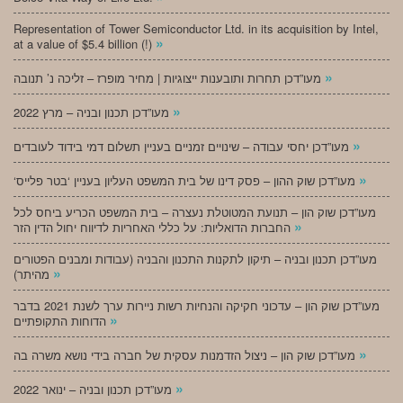
Representation of Tower Semiconductor Ltd. in its acquisition by Intel,
»
at a value of $5.4 billion (!)
»
מעו”דכן תחרות ותובענות ייצוגיות | מחיר מופרז – זליכה נ’ תנובה
»
מעו”דכן תכנון ובניה – מרץ 2022
»
מעו”דכן יחסי עבודה – שינויים זמניים בעניין תשלום דמי בידוד לעובדים
»
‘מעו”דכן שוק ההון – פסק דינו של בית המשפט העליון בעניין ‘בטר פלייס
מעו”דכן שוק הון – תנועת המטוטלת נעצרה – בית המשפט הכריע ביחס לכל
»
החברות הדואליות: על כללי האחריות לדיווח יחול הדין הזר
מעו”דכן תכנון ובניה – תיקון לתקנות התכנון והבניה (עבודות ומבנים הפטורים
»
מהיתר)
מעו”דכן שוק הון – עדכוני חקיקה והנחיות רשות ניירות ערך לשנת 2021 בדבר
»
הדוחות התקופתיים
»
מעו”דכן שוק הון – ניצול הזדמנות עסקית של חברה בידי נושא משרה בה
»
מעו”דכן תכנון ובניה – ינואר 2022