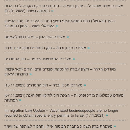
מעו”דכן מיסוי מוניציפלי – עדכון פסיקה – הנחת נכס ריק במקביל לנכס הרוס
»
בתקופה השניה (03.01.2022)
היעד הבא של רכבת הסטארט-אפ ניישן: החברה הערבית | ספר ההייטק
»
הישראלי 2021 – עיתון דה מרקר
»
מעו”דכן שוק ההון – פרשת נסטלה-אסם
»
מעו”דכן תכנון ובניה – חוק ההסדרים וחוק תכנון ובניה
»
מעו”דכן התחדשות עירונית – חוק ההסדרים
מעו”דכן הגירה – רישיון עבודה להעסקת עובדים זרים יהודים (זכאי שבות)
»
בחברות היי-טק
»
מעו”דכן תכנון ובניה – חוק ההסדרים (15.11.2021)
(07.11.2021) מעודכן טכנולוגיות מידע ופרטיות – הצעת חוק לתיקון חוק הגנת
»
הפרטיות
Immigration Law Update – Vaccinated businesspeople are no longer
»
required to obtain special entry permits to Israel (1.11.2021)
»
משפחת ברק תשקיע בחברת הביטוח איילון ותהפוך לשותפה של ווישור