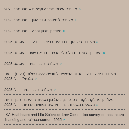
»
מעו”דכן איכות סביבה וקיימות – ספטמבר 2025
»
מעו”דכן ליטיגציה ושוק ההון – ספטמבר 2025
»
מעו”דכן תכנון ובניה – ספטמבר 2025
»
מעו”דכן שוק הון – חידושים בדיני ניירות ערך – אוגוסט 2025
»
מעו”דכן מיסים – נוהל גילוי מרצון – הוראת שעה – אוגוסט 2025
»
מעו”דכן תכנון ובניה – אוגוסט 2025
מעו”דכן דיני עבודה – מתווה הפיצויים לחופשה ללא תשלום (חל”ת) – “עם
»
כלביא” – יולי 2025
»
מעו”דכן תכנון ובניה – יולי 2025
מעו”דכן מחלקת לקוחות פרטיים, ניהול הון משפחתי והעברות בין-דוריות
»
בעסקים משפחתיים – חידושים בצוואות הדדיות – יולי 2025
IBA Healthcare and Life Sciences Law Committee survey on healthcare
»
financing and reimbursement 2025