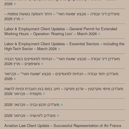
»
2026
מעו”דכן דיני עבודה – מבצע ‘שאגת הארי’ – היתר העסקה בשעות נוספות –
»
מרץ 2026
Labor & Employment Client Updates – General Permit for Extended
»
Working Hours – Operation ‘Roaring Lion’ – March 2026
Labor & Employment Client Updates – Essential Sectors – including the
»
High-Tech Sector – March 2026
מעו”דכן דיני עבודה – מבצע ‘שאגת הארי’ – הנחיות למעסיקים בענף הבניה
»
והשיפוצים – מרץ 2026
מעו”דכן יחסי עבודה – הנחיות למעסיקים – מבצע “שאגת הארי” – פברואר
»
2026
מעו”דכן מיסוי מקרקעין – עדכון פסיקה – חיוב במס בגין העברת זכויות לרשות
»
מקומית – פברואר 2026
»
מעו”דכן תכנון ובניה – פברואר 2026
»
מעו”דכן ליטיגציה – פברואר 2026
Aviation Law Client Update – Successful Representation of Air France