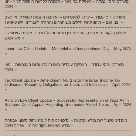
מעו”דכן יחסי עבודה – העסקת בני נוער – תזכורת לקראת חופשת הקיץ – יוני
»
2024
מעו”דכן דיני עבודה – עדכון למעסיקים – הרחבת ההגנות למשרתי מילואים
»
ובני זוגם – תיקון לחוק חיילים משוחררים (החזרה לעבודה), תש”ט-1949
מעו”דכן לקוחות פרטיים, העברות בין דוריות וניהול סכסוכי משפחה וירושה –
»
מאי 2024
Labor Law Client Update – Memorial and Independence Day – May 2024
»
מעו”דכן יחסי עבודה – העסקת עובדים ביום הזיכרון וביום העצמאות – מאי
»
2024
Tax Client Update – Amendment No. 272 to the Israel Income Tax
Ordinance: Reporting Obligations on Trusts and Individuals – April 2024
»
Aviation Law Client Update – Successful Representation of Wizz Air in
Supreme Court Appeal Regarding Unrefunded Airport Taxes – April 2024
»
מעו”דכן טכנולוגיות מידע ופרטיות – עדכון לקוחות לעניין ניהול סיכוני אבטחת
»
מידע בשימוש בקוד פתוח – אפריל 2024