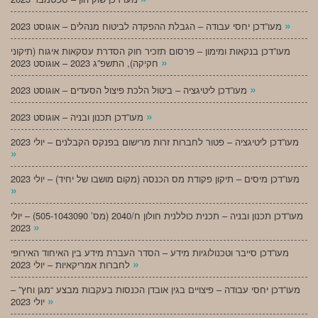
»
מעו”דכן יחסי עבודה – הגבלת ההפקדה לביטוח מנהלים – אוגוסט 2023
מעו”דכן בנקאות ומימון – פרסום תזכיר חוק הסדרת עסקאות איגוח (תיקוני
»
חקיקה), התשפ”ג 2023 – אוגוסט 2023
»
מעו”דכן ליטיגציה – ביטול הלכת פיצול הסעדים – אוגוסט 2023
»
מעו”דכן תכנון ובניה – אוגוסט 2023
מעו”דכן ליטיגציה – פטור לחברות זרות מרישום בפנקס הקבלנים – יולי 2023
»
מעו”דכן מיסים – תיקון פקודת מס הכנסה (מקום מושבו של יחיד) – יולי 2023
»
מעו”דכן תכנון ובניה – תכנית כוללנית חולון ח/2040 (מס’ 505-1043090) – יולי
»
2023
מעו”דכן סייבר וטכנולוגיות מידע – הסדר העברת מידע בין האיחוד האירופי
»
לחברות אמריקאיות – יולי 2023
מעו”דכן יחסי עבודה – פיצויים בגין אובדן הכנסות בעקבות מבצע “מגן וחץ” –
»
יולי 2023