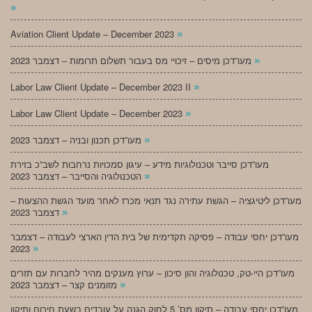
»
»
Aviation Client Update – December 2023
»
מעו”דכן מיסים – זיכויי מס בעבור תשלום תרומות – דצמבר 2023
»
Labor Law Client Update – December 2023 II
»
Labor Law Client Update – December 2023
»
מעו”דכן תכנון ובניה – דצמבר 2023
מעו”דכן סייבר וטכנולוגיות מידע – עיגון סמכויות נרחבות לשב”כ בזירת
»
הטכנולוגיה והסייבר – דצמבר 2023
מעו”דכן ליטיגציה – הגשת עתירה נגד תנאי מכרז לאחר מועד הגשת ההצעות –
»
דצמבר 2023
מעו”דכן יחסי עבודה – פסיקה תקדימית של בית הדין הארצי לעבודה – דצמבר
»
2023
מעו”דכן היי-טק, טכנולוגיה והון סיכון – ערוץ מענקים מהיר לחברות עם תזרים
»
מזומנים קצר – דצמבר 2023
מעו”דכן יחסי עבודה – תיקון מס’ 5 לחוק הגנה על עובדים בשעת חירום ותיקון