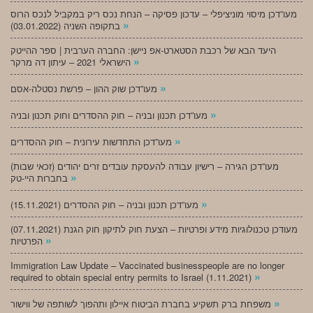
מעו”דכן מיסוי מוניציפלי – עדכון פסיקה – הנחת נכס ריק במקביל לנכס הרוס
»
בתקופה השניה (03.01.2022)
היעד הבא של רכבת הסטארט-אפ ניישן: החברה הערבית | ספר ההייטק
»
הישראלי 2021 – עיתון דה מרקר
»
מעו”דכן שוק ההון – פרשת נסטלה-אסם
»
מעו”דכן תכנון ובניה – חוק ההסדרים וחוק תכנון ובניה
»
מעו”דכן התחדשות עירונית – חוק ההסדרים
מעו”דכן הגירה – רישיון עבודה להעסקת עובדים זרים יהודים (זכאי שבות)
»
בחברות היי-טק
»
מעו”דכן תכנון ובניה – חוק ההסדרים (15.11.2021)
(07.11.2021) מעודכן טכנולוגיות מידע ופרטיות – הצעת חוק לתיקון חוק הגנת
»
הפרטיות
Immigration Law Update – Vaccinated businesspeople are no longer
»
required to obtain special entry permits to Israel (1.11.2021)
»
משפחת ברק תשקיע בחברת הביטוח איילון ותהפוך לשותפה של ווישור