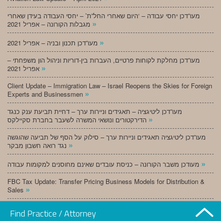
מעו”דכן יחסי עבודה – ‘היום שאחרי החל”ת’ – יחסי העבודה בעידן שאחרי
»
מגבלות הקורונה – אפריל 2021
»
מעו”דכן תכנון ובניה – אפריל 2021
מעו”דכן מחלקת לקוחות פרטיים, העברות בין-דוריות וניהול הון משפחתי –
»
אפריל 2021
Client Update – Immigration Law – Israel Reopens the Skies for Foreign
»
Experts and Businessmen
מעו”דכן ליטיגציה – תאגידים וניירות ערך – דחיית תביעת ענק כנגד
»
הדירקטורים ונושאי המשרה לשעבר בחברת סקיילקס
מעו”דכן ליטיגציה תאגידים וניירות ערך – סילוק על הסף של תביעה שהוגשה
»
נגד רואה חשבון מבקר
»
מעודכן משבר הקורונה – כניסת עובדים שאינם מחוסנים למקומות עבודה
FBC Tax Update: Transfer Pricing Business Models for Distribution &
»
Sales
»
מעו”דכן תכנון ובניה – מרץ 2021
Find Practice / Attorney