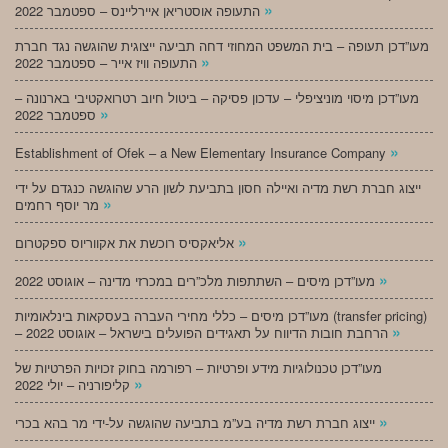
»
התעופה אוסטריאן איירליינס – ספטמבר 2022
מעו”דכן תעופה – בית המשפט המחוזי דחה תביעה ייצוגית שהוגשה נגד חברת
»
התעופה וויז אייר – ספטמבר 2022
מעו”דכן מיסוי מוניציפלי – עדכון פסיקה – ביטול חיוב רטרואקטיבי בארנונה –
»
ספטמבר 2022
»
Establishment of Ofek – a New Elementary Insurance Company
ייצוג חברת רשת מדיה ואיילה חסון בתביעת לשון הרע שהוגשה כנגדם על ידי
»
מר יוסף רחמים
»
אליאקסיס רוכשת את אקווריוס ספקטרום
»
מעו”דכן מיסים – השתתפות מלכ”רים במכרזי מדינה – אוגוסט 2022
מעו”דכן מיסים – כללי מחירי העברה בעסקאות בינלאומיות (transfer pricing)
»
– הרחבת חובות הדיווח על תאגידים הפועלים בישראל – אוגוסט 2022
מעו”דכן טכנולוגיות מידע ופרטיות – רפורמה בחוק זכויות הפרטיות של
»
קליפורניה – יולי 2022
»
ייצוג חברת רשת מדיה בע”מ בתביעה שהוגשה על-ידי מר בהא בכרי