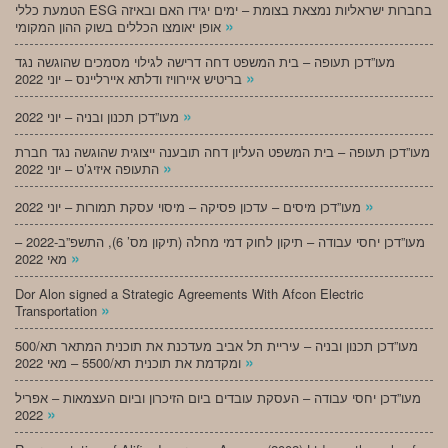
הטמעת כללי ESG בחברות ישראליות נמצאת בצומת – ימים יגידו האם ובאיזה
»
אופן יאומצו הכללים בשוק ההון המקומי
מעו”דכן תעופה – בית המשפט דחה דרישה לגילוי מסמכים שהוגשה נגד
»
בריטיש איירוויז ודלתא איירליינס – יוני 2022
»
מעו”דכן תכנון ובניה – יוני 2022
מעו”דכן תעופה – בית המשפט העליון דחה תובענה ייצוגית שהוגשה נגד חברת
»
התעופה איזיג’ט – יוני 2022
»
מעו”דכן מיסים – עדכון פסיקה – מיסוי עסקת תמורות – יוני 2022
מעו”דכן יחסי עבודה – תיקון לחוק דמי מחלה (תיקון מס’ 6), התשפ”ב-2022 –
»
מאי 2022
Dor Alon signed a Strategic Agreements With Afcon Electric
»
Transportation
מעו”דכן תכנון ובניה – עיריית תל אביב מעדכנת את תוכנית המתאר תא/500
»
ומקדמת את תוכנית תא/5500 – מאי 2022
מעו”דכן יחסי עבודה – העסקת עובדים ביום הזיכרון וביום העצמאות – אפריל
»
2022