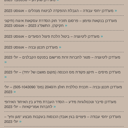
»
מעו”דכן יחסי עבודה – הגבלת ההפקדה לביטוח מנהלים – אוגוסט 2023
מעו”דכן בנקאות ומימון – פרסום תזכיר חוק הסדרת עסקאות איגוח (תיקוני
»
חקיקה), התשפ”ג 2023 – אוגוסט 2023
»
מעו”דכן ליטיגציה – ביטול הלכת פיצול הסעדים – אוגוסט 2023
»
מעו”דכן תכנון ובניה – אוגוסט 2023
מעו”דכן ליטיגציה – פטור לחברות זרות מרישום בפנקס הקבלנים – יולי 2023
»
מעו”דכן מיסים – תיקון פקודת מס הכנסה (מקום מושבו של יחיד) – יולי 2023
»
מעו”דכן תכנון ובניה – תכנית כוללנית חולון ח/2040 (מס’ 505-1043090) – יולי
»
2023
מעו”דכן סייבר וטכנולוגיות מידע – הסדר העברת מידע בין האיחוד האירופי
»
לחברות אמריקאיות – יולי 2023
מעו”דכן יחסי עבודה – פיצויים בגין אובדן הכנסות בעקבות מבצע “מגן וחץ” –
»
יולי 2023