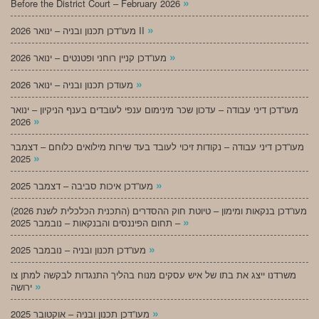
»
Before the District Court – February 2026
»
מעו”דכן תכנון ובניה – ינואר 2026 II
»
מעו”דכן קניין רוחני ופטנטים – ינואר 2026
»
מעודכן תכנון ובניה – ינואר 2026
מעו”דכן דיני עבודה – עדכון שכר מינימום ענפי לעובדים בענף הניקיון – ינואר
»
2026
מעו”דכן דיני עבודה – נקודות זיכוי לעובד בעד שירות מילואים כלוחם – דצמבר
»
2025
»
מעו”דכן איכות סביבה – דצמבר 2025
מעו”דכן בנקאות ומימון – טיוטת חוק ההסדרים (התכנית הכלכלית לשנת 2026)
»
– תחום הפיננסים והבנקאות – נובמבר 2025
»
מעו”דכן תכנון ובניה – נובמבר 2025
משרדנו ייצג את בתו של איש עסקים מנוח בהליך התנגדות לבקשה למתן צו
»
ירושה
»
מעו”דכן תכנון ובניה – אוקטובר 2025