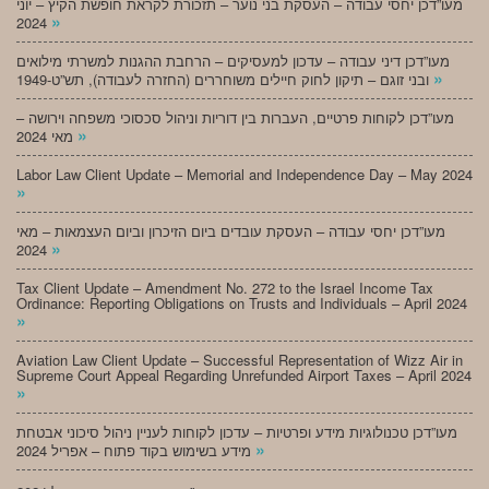
מעו”דכן יחסי עבודה – העסקת בני נוער – תזכורת לקראת חופשת הקיץ – יוני
»
2024
מעו”דכן דיני עבודה – עדכון למעסיקים – הרחבת ההגנות למשרתי מילואים
»
ובני זוגם – תיקון לחוק חיילים משוחררים (החזרה לעבודה), תש”ט-1949
מעו”דכן לקוחות פרטיים, העברות בין דוריות וניהול סכסוכי משפחה וירושה –
»
מאי 2024
Labor Law Client Update – Memorial and Independence Day – May 2024
»
מעו”דכן יחסי עבודה – העסקת עובדים ביום הזיכרון וביום העצמאות – מאי
»
2024
Tax Client Update – Amendment No. 272 to the Israel Income Tax
Ordinance: Reporting Obligations on Trusts and Individuals – April 2024
»
Aviation Law Client Update – Successful Representation of Wizz Air in
Supreme Court Appeal Regarding Unrefunded Airport Taxes – April 2024
»
מעו”דכן טכנולוגיות מידע ופרטיות – עדכון לקוחות לעניין ניהול סיכוני אבטחת
»
מידע בשימוש בקוד פתוח – אפריל 2024