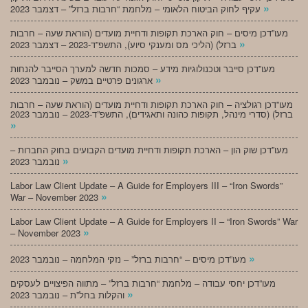
»
עקיף לחוק הביטוח הלאומי – מלחמת “חרבות ברזל” – דצמבר 2023
מעו”דכן מיסים – חוק הארכת תקופות ודחיית מועדים (הוראת שעה – חרבות
»
ברזל) (הליכי מס ומענקי סיוע), התשפ”ד-2023 – דצמבר 2023
מעו”דכן סייבר וטכנולוגיות מידע – סמכות חדשה למערך הסייבר להנחות
»
ארגונים פרטיים במשק – נובמבר 2023
מעו”דכן רגולציה – חוק הארכת תקופות ודחיית מועדים (הוראת שעה – חרבות
ברזל) (סדרי מינהל, תקופות כהונה ותאגידים), התשפ”ד-2023 – נובמבר 2023
»
מעו”דכן שוק הון – הארכת תקופות ודחיית מועדים הקבועים בחוק החברות –
»
נובמבר 2023
Labor Law Client Update – A Guide for Employers III – “Iron Swords”
»
War – November 2023
Labor Law Client Update – A Guide for Employers II – “Iron Swords” War
»
– November 2023
»
מעו”דכן מיסים – “חרבות ברזל” – נזקי המלחמה – נובמבר 2023
מעו”דכן יחסי עבודה – מלחמת “חרבות ברזל” – מתווה הפיצויים לעסקים
»
והקלות בחל”ת – נובמבר 2023