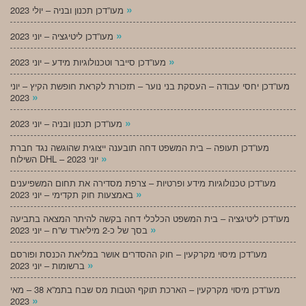
»
מעו”דכן תכנון ובניה – יולי 2023
»
מעו”דכן ליטיגציה – יוני 2023
»
מעו”דכן סייבר וטכנולוגיות מידע – יוני 2023
מעו”דכן יחסי עבודה – העסקת בני נוער – תזכורת לקראת חופשת הקיץ – יוני
»
2023
»
מעו”דכן תכנון ובניה – יוני 2023
מעו”דכן תעופה – בית המשפט דחה תובענה ייצוגית שהוגשה נגד חברת
»
השילוח DHL – יוני 2023
מעו”דכן טכנולוגיות מידע ופרטיות – צרפת מסדירה את תחום המשפיענים
»
באמצעות חוק תקדימי – יוני 2023
מעו”דכן ליטיגציה – בית המשפט הכלכלי דחה בקשה להיתר המצאה בתביעה
»
בסך של כ-2 מיליארד ש”ח – יוני 2023
מעו”דכן מיסוי מקרקעין – חוק ההסדרים אושר במליאת הכנסת ופורסם
»
ברשומות – יוני 2023
מעו”דכן מיסוי מקרקעין – הארכת תוקף הטבות מס שבח בתמ”א 38 – מאי
»
2023