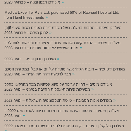
»
מעו”דכן תכנון ובניה – פברואר 2023
Medica Excel Tel Aviv Ltd. purchased 50% of Raphael Hospital Ltd.
»
from Harel Investments
מעו”דכן מיסים – החבות במע”מ בשל מכירת דירת מגורים מכוח סעיף 5(ב)
»
לחוק מע”מ – פברואר 2023
מעו”דכן מיסים – התרת קיזוז תשומות עבור דמי שכירות והוצאות נלוות לגבי
»
מבנה ששימש לארוחות עובדים – פברואר 2023
»
מעו”דכן תכנון ובניה – ינואר 2023
מעו”דכן ליטיגציה – חובות הגילוי אשר מוטלת על יזם או קבלן במסגרת הסכם
»
מכר לרכישת דירה “על הנייר” – ינואר 2023
מעו”דכן מיסים – דחיית ערעור על סיווג עסקאות מכר מקרקעין כחלק
»
מפעילות פירותית-עסקית החייבת במע”מ – ינואר 2023
»
מעו”דכן איכות הסביבה – טיוטת הטקסונומיה הישראלית – ינואר 2023
מעו”דכן מיסים – פרסום רשימת עמדות חייבות בדיווח לשנת המס 2022 –
»
ינואר 2023
מעו”דכן בלוקצ’יין ומיסים – קיזוז הפסדים לפני תום שנת המס – דצמבר 2022
»