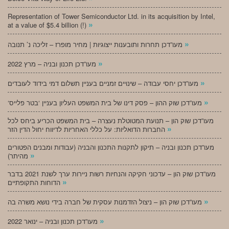
Representation of Tower Semiconductor Ltd. in its acquisition by Intel,
»
at a value of $5.4 billion (!)
»
מעו”דכן תחרות ותובענות ייצוגיות | מחיר מופרז – זליכה נ’ תנובה
»
מעו”דכן תכנון ובניה – מרץ 2022
»
מעו”דכן יחסי עבודה – שינויים זמניים בעניין תשלום דמי בידוד לעובדים
»
‘מעו”דכן שוק ההון – פסק דינו של בית המשפט העליון בעניין ‘בטר פלייס
מעו”דכן שוק הון – תנועת המטוטלת נעצרה – בית המשפט הכריע ביחס לכל
»
החברות הדואליות: על כללי האחריות לדיווח יחול הדין הזר
מעו”דכן תכנון ובניה – תיקון לתקנות התכנון והבניה (עבודות ומבנים הפטורים
»
מהיתר)
מעו”דכן שוק הון – עדכוני חקיקה והנחיות רשות ניירות ערך לשנת 2021 בדבר
»
הדוחות התקופתיים
»
מעו”דכן שוק הון – ניצול הזדמנות עסקית של חברה בידי נושא משרה בה
»
מעו”דכן תכנון ובניה – ינואר 2022