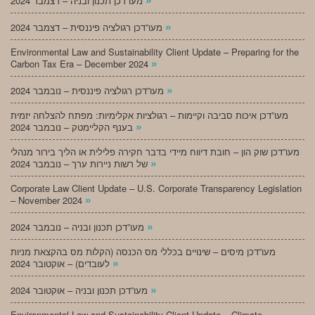
מעו”דכן תכנון ובניה – דצמבר 2024
»
מעו”דכן רגולציה פיננסית – דצמבר 2024
Environmental Law and Sustainability Client Update – Preparing for the
»
Carbon Tax Era – December 2024
»
מעו”דכן רגולציה פיננסית – נובמבר 2024
מעו”דכן איכות סביבה וקיימות – רגולציות אקלימיות: מפתח להצלחה יזמית
»
בענף הקליימטק – נובמבר 2024
מעו”דכן שוק הון – חובת דיווח מיידי בדבר חקירה פלילית או הליך בירור מנהלי
»
של רשות ניירות ערך – נובמבר 2024
Corporate Law Client Update – U.S. Corporate Transparency Legislation
»
– November 2024
»
מעו”דכן תכנון ובניה – נובמבר 2024
מעו”דכן מיסים – שינויים בכללי מס הכנסה (הקלות מס בהקצאת מניות
»
לעובדים) – אוקטובר 2024
»
מעו”דכן תכנון ובניה – אוקטובר 2024
Environmental Law and Sustainability Client Update – Climate