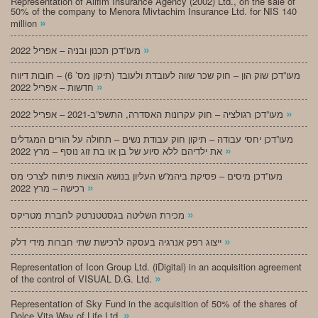
Representation of Alifim Insurance Agency (2002) Ltd., on the sale of
50% of the company to Menora Mivtachim Insurance Ltd. for NIS 140
»
million
»
מעו”דכן תכנון ובניה – אפריל 2022
מעו”דכן שוק הון – חוק שכר שווה לעובדת ולעובד (תיקון מס’ 6) – חובות דיווח
»
חדשות – אפריל 2022
»
מעו”דכן רגולציה – חוק עקרונות האסדרה, התשפ”ב-2021 – אפריל 2022
מעו”דכן יחסי עבודה – תיקון חוק עבודת נשים – תחולה על הורים המגדלים
»
את ילדיהם ללא סיוע של בן או בת זוג נוסף – מרץ 2022
מעו”דכן מיסים – פסיקת ביהמ”ש העליון בנושא הוצאות פיתוח לצרכי מס
»
רכישה – מרץ 2022
»
מכירת השליטה בגסטטנרטק לחברת מטריקס
»
ייצוג רפק אנרגיה בעסקה לרכישת שתי חברות מידי דלק
Representation of Icon Group Ltd. (iDigital) in an acquisition agreement
»
of the control of VISUAL D.G. Ltd.
Representation of Sky Fund in the acquisition of 50% of the shares of
»
Dolce Vita Way of Life Ltd.