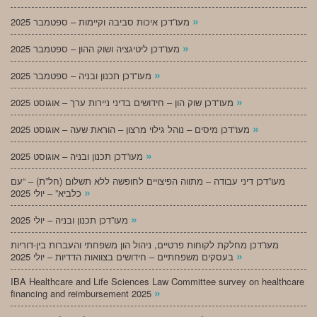
»
מעו”דכן איכות סביבה וקיימות – ספטמבר 2025
»
מעו”דכן ליטיגציה ושוק ההון – ספטמבר 2025
»
מעו”דכן תכנון ובניה – ספטמבר 2025
»
מעו”דכן שוק הון – חידושים בדיני ניירות ערך – אוגוסט 2025
»
מעו”דכן מיסים – נוהל גילוי מרצון – הוראת שעה – אוגוסט 2025
»
מעו”דכן תכנון ובניה – אוגוסט 2025
מעו”דכן דיני עבודה – מתווה הפיצויים לחופשה ללא תשלום (חל”ת) – “עם
»
כלביא” – יולי 2025
»
מעו”דכן תכנון ובניה – יולי 2025
מעו”דכן מחלקת לקוחות פרטיים, ניהול הון משפחתי והעברות בין-דוריות
»
בעסקים משפחתיים – חידושים בצוואות הדדיות – יולי 2025
IBA Healthcare and Life Sciences Law Committee survey on healthcare
»
financing and reimbursement 2025