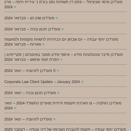
מעו”דכן מיסוי מוניציפלי – פסק דין תשתיות נפט בע”מ נ’ עיריית חיפה – מרץ
»
2024
»
מעו”דכן שוק הון – פברואר 2024
»
מעו”דכן תכנון ובניה – פברואר 2024
מעו”דכן יחסי עבודה – יום שבתון יום הבחירות לרשויות מקומיות ולמועצות
»
אזוריות – פברואר 2024
מעו”דכן סייבר וטכנולוגיות מידע – איסוף מידע פומבי באינטרנט | סקרייפינג |
»
הפרת תנאי שימוש – פברואר 2024
»
מעו”דכן ליטיגציה – ינואר 2024 II
»
Corporate Law Client Update – January 2024
»
מעו”דכן תכנון ובניה – ינואר 2024
מעו”דכן רגולציה – צו הארכת תקופות ודחיית מועדים התשפ”ד-2024 – ינואר
»
2024
»
מעו”דכן ליטיגציה – ינואר 2024
מעו”דכן יחסי עבודה – תקנות להגברת האכיפה של דיני עבודה – דצמבר 2023