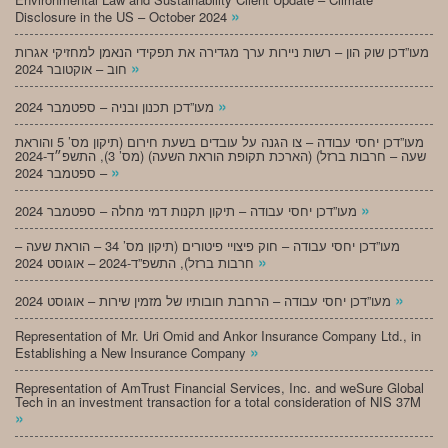
»
Disclosure in the US – October 2024
מעו”דכן שוק הון – רשות ניירות ערך מגדירה את תפקידי הנאמן למחזיקי אגרות
»
חוב – אוקטובר 2024
»
מעו”דכן תכנון ובניה – ספטמבר 2024
מעו”דכן יחסי עבודה – צו הגנה על עובדים בשעת חירום (תיקון מס’ 5 והוראת
שעה – חרבות ברזל) (הארכת תקופת הוראת השעה) (מס’ 3), התשפ״ד-2024
»
– ספטמבר 2024
»
מעו”דכן יחסי עבודה – תיקון תקנות דמי מחלה – ספטמבר 2024
מעו”דכן יחסי עבודה – חוק פיצויי פיטורים (תיקון מס’ 34 – הוראת שעה –
»
חרבות ברזל), התשפ”ד-2024 – אוגוסט 2024
»
מעו”דכן יחסי עבודה – הרחבת חובותיו של מזמין שירות – אוגוסט 2024
Representation of Mr. Uri Omid and Ankor Insurance Company Ltd., in
»
Establishing a New Insurance Company
Representation of AmTrust Financial Services, Inc. and weSure Global
Tech in an investment transaction for a total consideration of NIS 37M
»