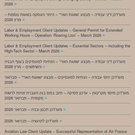
»
2026
מעו”דכן דיני עבודה – מבצע ‘שאגת הארי’ – היתר העסקה בשעות נוספות –
»
מרץ 2026
Labor & Employment Client Updates – General Permit for Extended
»
Working Hours – Operation ‘Roaring Lion’ – March 2026
Labor & Employment Client Updates – Essential Sectors – including the
»
High-Tech Sector – March 2026
מעו”דכן דיני עבודה – מבצע ‘שאגת הארי’ – הנחיות למעסיקים בענף הבניה
»
והשיפוצים – מרץ 2026
מעו”דכן יחסי עבודה – הנחיות למעסיקים – מבצע “שאגת הארי” – פברואר
»
2026
מעו”דכן מיסוי מקרקעין – עדכון פסיקה – חיוב במס בגין העברת זכויות לרשות
»
מקומית – פברואר 2026
»
מעו”דכן תכנון ובניה – פברואר 2026
»
מעו”דכן ליטיגציה – פברואר 2026
Aviation Law Client Update – Successful Representation of Air France