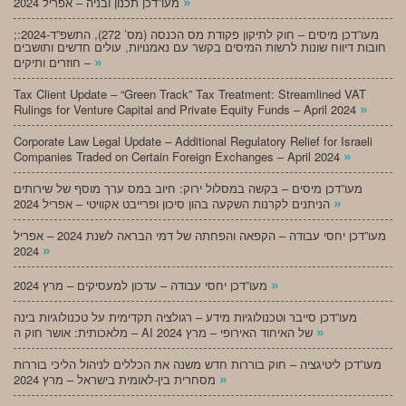
»
מעו”דכן תכנון ובניה – אפריל 2024
;מעו”דכן מיסים – חוק לתיקון פקודת מס הכנסה (מס’ 272), התשפ”ד-2024:
חובות דיווח שונות לרשות המיסים בקשר עם נאמנויות, עולים חדשים ותושבים
»
חוזרים ותיקים –
Tax Client Update – “Green Track” Tax Treatment: Streamlined VAT
»
Rulings for Venture Capital and Private Equity Funds – April 2024
Corporate Law Legal Update – Additional Regulatory Relief for Israeli
»
Companies Traded on Certain Foreign Exchanges – April 2024
מעו”דכן מיסים – בקשה במסלול ירוק: חיוב במס ערך מוסף של שירותים
»
הניתנים לקרנות השקעה בהון סיכון ופרייבט אקוויטי – אפריל 2024
מעו”דכן יחסי עבודה – הקפאה והפחתה של דמי הבראה לשנת 2024 – אפריל
»
2024
»
מעו”דכן יחסי עבודה – עדכון למעסיקים – מרץ 2024
מעו”דכן סייבר וטכנולוגיות מידע – רגולציה תקדימית על טכנולוגיות בינה
»
מלאכותית: אושר חוק ה – AI של האיחוד האירופי – מרץ 2024
מעו”דכן ליטיגציה – חוק בוררות חדש משנה את הכללים לניהול הליכי בוררות
»
מסחרית בין-לאומית בישראל – מרץ 2024