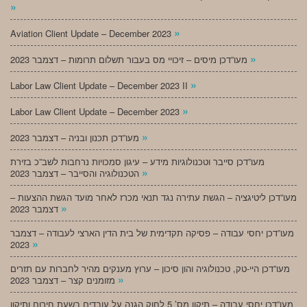
»
»
Aviation Client Update – December 2023
»
מעו”דכן מיסים – זיכויי מס בעבור תשלום תרומות – דצמבר 2023
»
Labor Law Client Update – December 2023 II
»
Labor Law Client Update – December 2023
»
מעו”דכן תכנון ובניה – דצמבר 2023
מעו”דכן סייבר וטכנולוגיות מידע – עיגון סמכויות נרחבות לשב”כ בזירת
»
הטכנולוגיה והסייבר – דצמבר 2023
מעו”דכן ליטיגציה – הגשת עתירה נגד תנאי מכרז לאחר מועד הגשת ההצעות –
»
דצמבר 2023
מעו”דכן יחסי עבודה – פסיקה תקדימית של בית הדין הארצי לעבודה – דצמבר
»
2023
מעו”דכן היי-טק, טכנולוגיה והון סיכון – ערוץ מענקים מהיר לחברות עם תזרים
»
מזומנים קצר – דצמבר 2023
מעו”דכן יחסי עבודה – תיקון מס’ 5 לחוק הגנה על עובדים בשעת חירום ותיקון