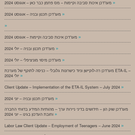
»
מעו”דכן איכות סביבה וקיימות – מס פחמן כבר כאן – אוגוסט 2024
»
מעו”דכן תכנון ובניה – אוגוסט 2024
»
»
מעו”דכן איכות סביבה וקיימות – אוגוסט 2024
»
מעו”דכן תכנון ובניה – יולי 2024
»
מעו”דכן מיסוי מוניציפלי – יולי 2024
מעו”דכן רה-לוקיישן וניוד כישרונות גלובלי – כניסה לתוקף של מערכת ETA-IL –
»
יולי 2024
»
Client Update – Implementation of the ETA-IL System – July 2024
»
מעו”דכן תכנון ובניה – יוני 2024
מעו”דכן שוק הון – חידושים בדיני ניירות ערך – מהותיות המידע בדווחי החברה
»
וחובת העדכון בגינו – יוני 2024
»
Labor Law Client Update – Employment of Teenagers – June 2024