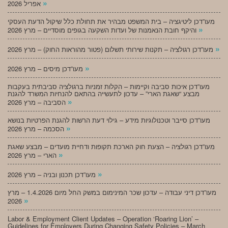
»
אפריל 2026
מעו”דכן ליטיגציה – בית המשפט מבהיר את תחולת כלל שיקול הדעת העסקי
»
והיקף חובת הנאמנות של ועדות השקעה בגופים מוסדיים – מרץ 2026
»
מעו”דכן רגולציה – תקנות שירותי תשלום (פטור מהוראות החוק) – מרץ 2026
»
מעו”דכן מיסים – מרץ 2026
מעו”דכן איכות סביבה וקיימות – הקלות זמניות ברגולציה סביבתית בעקבות
מבצע “שאגת הארי” – עדכון לתעשייה בהתאם להנחיות המשרד להגנת
»
הסביבה – מרץ 2026
מעו”דכן סייבר וטכנולוגיות מידע – גילוי דעת הרשות להגנת הפרטיות בנושא
»
הסכמה – מרץ 2026
מעו”דכן רגולציה – הצעת חוק הארכת תקופות ודחיית מועדים – מבצע שאגת
»
הארי – מרץ 2026
»
מעו”דכן תכנון ובניה – מרץ 2026
מעו”דכן דיני עבודה – עדכון שכר המינימום במשק החל מיום 1.4.2026 – מרץ
»
2026
Labor & Employment Client Updates – Operation ‘Roaring Lion’ –
Guidelines for Employers During Changing Safety Policies – March