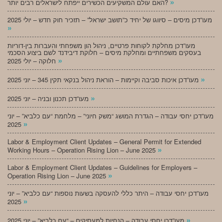
»
האם עולם המשקיעים הכשירים ייפתח לישראלים רבים יותר?
מעו”דכן מיסים – סיווגו של יחיד כ”תושב ישראל” – תזכיר חוק חדש – יולי 2025
»
מעו”דכן מחלקת לקוחות פרטיים, ניהול הון משפחתי והעברות בין-דוריות
בעסקים משפחתיים ומחלקת מיסים – חלוקת דיבידנד לשם ביצוע הסכמי
»
חלוקה – יולי 2025
»
מעו”דכן איכות סביבה וקיימות – הוראת ניהול בנקאי תקין 345 – יוני 2025
»
מעו”דכן תכנון ובניה – יוני 2025
מעו”דכן יחסי עבודה – הגדרת המושג “משק חיוני” – מלחמת “עם כלביא” – יוני
»
2025
Labor & Employment Client Updates – General Permit for Extended
»
Working Hours – Operation Rising Lion – June 2025
Labor & Employment Client Updates – Guidelines for Employers –
»
Operation Rising Lion – June 2025
מעו”דכן יחסי עבודה – היתר כללי להעסקה בשעות נוספות “עם כלביא” – יוני
»
2025
»
מעו”דכן יחסי עבודה – הנחיות למעסיקים – “עם כלביא” – יוני 2025