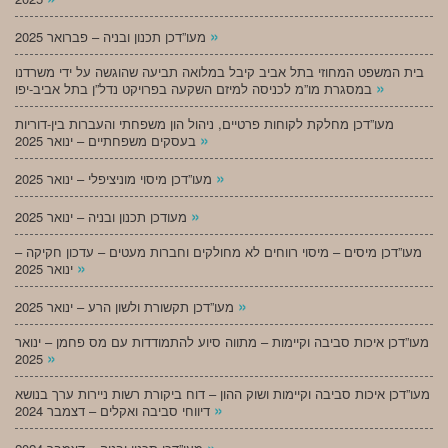
»
מעו”דכן תכנון ובניה – פברואר 2025
בית המשפט המחוזי בתל אביב קיבל במלואה תביעה שהוגשה על ידי משרדנו
»
במסגרת מו”מ לכניסה למיזם השקעה בפרויקט נדל”ן בתל אביב-יפו
מעו”דכן מחלקת לקוחות פרטיים, ניהול הון משפחתי והעברות בין-דוריות
»
בעסקים משפחתיים – ינואר 2025
»
מעו”דכן מיסוי מוניציפלי – ינואר 2025
»
מעודכן תכנון ובניה – ינואר 2025
מעו”דכן מיסים – מיסוי רווחים לא מחולקים וחברות מעטים – עדכון חקיקה –
»
ינואר 2025
»
מעו”דכן תקשורת ולשון הרע – ינואר 2025
מעו”דכן איכות סביבה וקיימות – מתווה סיוע להתמודדות עם מס פחמן – ינואר
»
2025
מעו”דכן איכות סביבה וקיימות ושוק ההון – דוח ביקורת רשות ניירות ערך בנושא
»
דיווחי סביבה ואקלים – דצמבר 2024
»