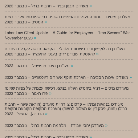
»
מעו”דכן תכנון ובניה – חרבות ברזל – נובמבר 2023
מעו”דכן מיסים – מתווי המענקים והפיצויים השונים כפי שפורסמו על ידי רשות
»
המסים – נובמבר 2023
Labor Law Client Update – A Guide for Employers – “Iron Swords” War –
»
November 2023
מעו”דכן רה-לוקיישן וניוד כישרונות גלובלי – הקצאה חדשה לקבלת היתרים
»
להעסקת עובדים זרים בענפי התעשייה – נובמבר 2023
»
מעו”דכן מיסוי מוניציפלי – נובמבר 2023
»
מעו”דכן איכות הסביבה – הארכת תוקף אישורים רגולטוריים – נובמבר 2023
מעו”דכן מיסים – דנ”א ביהמ”ש העליון בנושא רכישה עצמית של מניות שאינה
»
פרו-ראטה – נובמבר 2023
מעו”דכן בנקאות ומימון – פרסום צו דחיית מועדים (הוראת שעה – חרבות
ברזל) (חוזה, פסק דין או תשלום לרשות) (הארכת התקופה הקובעת ותקופת
»
הדחייה), התשפ”ד-2023
»
מעו”דכן יחסי עבודה – מלחמת חרבות ברזל – נובמבר 2023
»
מעו”דכן תכנון ובניה – חרבות ברזל – נובמבר 2023