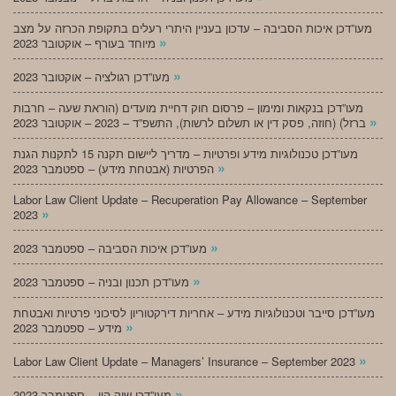
מעו”דכן איכות הסביבה – עדכון בעניין היתרי רעלים בתקופת הכרזה על מצב
»
מיוחד בעורף – אוקטובר 2023
»
מעו”דכן רגולציה – אוקטובר 2023
מעו”דכן בנקאות ומימון – פרסום חוק דחיית מועדים (הוראת שעה – חרבות
»
ברזל) (חוזה, פסק דין או תשלום לרשות), התשפ”ד – 2023 – אוקטובר 2023
מעו”דכן טכנולוגיות מידע ופרטיות – מדריך ליישום תקנה 15 לתקנות הגנת
»
הפרטיות (אבטחת מידע) – ספטמבר 2023
Labor Law Client Update – Recuperation Pay Allowance – September
»
2023
»
מעו”דכן איכות הסביבה – ספטמבר 2023
»
מעו”דכן תכנון ובניה – ספטמבר 2023
מעו”דכן סייבר וטכנולוגיות מידע – אחריות דירקטוריון לסיכוני פרטיות ואבטחת
»
מידע – ספטמבר 2023
»
Labor Law Client Update – Managers’ Insurance – September 2023
»
מעו”דכן שוק הון – ספטמבר 2023