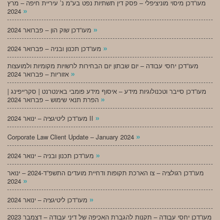
מעו”דכן מיסוי מוניציפלי – פסק דין תשתיות נפט בע”מ נ’ עיריית חיפה – מרץ
»
2024
»
מעו”דכן שוק הון – פברואר 2024
»
מעו”דכן תכנון ובניה – פברואר 2024
מעו”דכן יחסי עבודה – יום שבתון יום הבחירות לרשויות מקומיות ולמועצות
»
אזוריות – פברואר 2024
מעו”דכן סייבר וטכנולוגיות מידע – איסוף מידע פומבי באינטרנט | סקרייפינג |
»
הפרת תנאי שימוש – פברואר 2024
»
מעו”דכן ליטיגציה – ינואר 2024 II
»
Corporate Law Client Update – January 2024
»
מעו”דכן תכנון ובניה – ינואר 2024
מעו”דכן רגולציה – צו הארכת תקופות ודחיית מועדים התשפ”ד-2024 – ינואר
»
2024
»
מעו”דכן ליטיגציה – ינואר 2024
מעו”דכן יחסי עבודה – תקנות להגברת האכיפה של דיני עבודה – דצמבר 2023