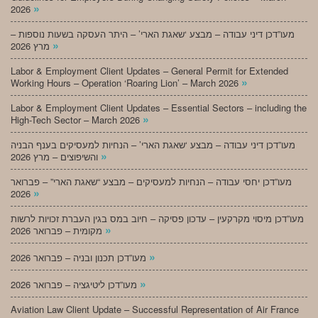
»
2026
מעו”דכן דיני עבודה – מבצע ‘שאגת הארי’ – היתר העסקה בשעות נוספות –
»
מרץ 2026
Labor & Employment Client Updates – General Permit for Extended
»
Working Hours – Operation ‘Roaring Lion’ – March 2026
Labor & Employment Client Updates – Essential Sectors – including the
»
High-Tech Sector – March 2026
מעו”דכן דיני עבודה – מבצע ‘שאגת הארי’ – הנחיות למעסיקים בענף הבניה
»
והשיפוצים – מרץ 2026
מעו”דכן יחסי עבודה – הנחיות למעסיקים – מבצע “שאגת הארי” – פברואר
»
2026
מעו”דכן מיסוי מקרקעין – עדכון פסיקה – חיוב במס בגין העברת זכויות לרשות
»
מקומית – פברואר 2026
»
מעו”דכן תכנון ובניה – פברואר 2026
»
מעו”דכן ליטיגציה – פברואר 2026
Aviation Law Client Update – Successful Representation of Air France