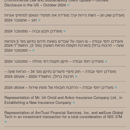
»
Disclosure in the US – October 2024
מעו”דכן שוק הון – רשות ניירות ערך מגדירה את תפקידי הנאמן למחזיקי אגרות
»
חוב – אוקטובר 2024
»
מעו”דכן תכנון ובניה – ספטמבר 2024
מעו”דכן יחסי עבודה – צו הגנה על עובדים בשעת חירום (תיקון מס’ 5 והוראת
שעה – חרבות ברזל) (הארכת תקופת הוראת השעה) (מס’ 3), התשפ״ד-2024
»
– ספטמבר 2024
»
מעו”דכן יחסי עבודה – תיקון תקנות דמי מחלה – ספטמבר 2024
מעו”דכן יחסי עבודה – חוק פיצויי פיטורים (תיקון מס’ 34 – הוראת שעה –
»
חרבות ברזל), התשפ”ד-2024 – אוגוסט 2024
»
מעו”דכן יחסי עבודה – הרחבת חובותיו של מזמין שירות – אוגוסט 2024
Representation of Mr. Uri Omid and Ankor Insurance Company Ltd., in
»
Establishing a New Insurance Company
Representation of AmTrust Financial Services, Inc. and weSure Global
Tech in an investment transaction for a total consideration of NIS 37M
»