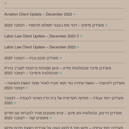
»
»
Aviation Client Update – December 2023
»
מעו”דכן מיסים – זיכויי מס בעבור תשלום תרומות – דצמבר 2023
»
Labor Law Client Update – December 2023 II
»
Labor Law Client Update – December 2023
»
מעו”דכן תכנון ובניה – דצמבר 2023
מעו”דכן סייבר וטכנולוגיות מידע – עיגון סמכויות נרחבות לשב”כ בזירת
»
הטכנולוגיה והסייבר – דצמבר 2023
מעו”דכן ליטיגציה – הגשת עתירה נגד תנאי מכרז לאחר מועד הגשת ההצעות –
»
דצמבר 2023
מעו”דכן יחסי עבודה – פסיקה תקדימית של בית הדין הארצי לעבודה – דצמבר
»
2023
מעו”דכן היי-טק, טכנולוגיה והון סיכון – ערוץ מענקים מהיר לחברות עם תזרים
»
מזומנים קצר – דצמבר 2023
מעו”דכן יחסי עבודה – תיקון מס’ 5 לחוק הגנה על עובדים בשעת חירום ותיקון