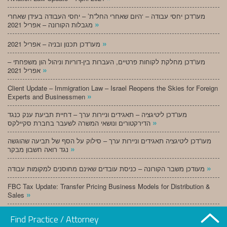
מעו”דכן יחסי עבודה – ‘היום שאחרי החל”ת’ – יחסי העבודה בעידן שאחרי
»
מגבלות הקורונה – אפריל 2021
»
מעו”דכן תכנון ובניה – אפריל 2021
מעו”דכן מחלקת לקוחות פרטיים, העברות בין-דוריות וניהול הון משפחתי –
»
אפריל 2021
Client Update – Immigration Law – Israel Reopens the Skies for Foreign
»
Experts and Businessmen
מעו”דכן ליטיגציה – תאגידים וניירות ערך – דחיית תביעת ענק כנגד
»
הדירקטורים ונושאי המשרה לשעבר בחברת סקיילקס
מעו”דכן ליטיגציה תאגידים וניירות ערך – סילוק על הסף של תביעה שהוגשה
»
נגד רואה חשבון מבקר
»
מעודכן משבר הקורונה – כניסת עובדים שאינם מחוסנים למקומות עבודה
FBC Tax Update: Transfer Pricing Business Models for Distribution &
»
Sales
»
מעו”דכן תכנון ובניה – מרץ 2021
Find Practice / Attorney