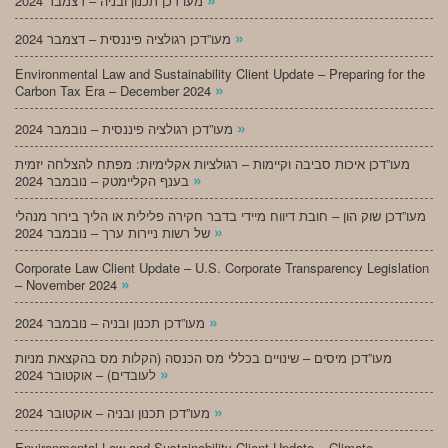
מעו”דכן תכנון ובניה – דצמבר 2024
»
מעו”דכן רגולציה פיננסית – דצמבר 2024
Environmental Law and Sustainability Client Update – Preparing for the
»
Carbon Tax Era – December 2024
»
מעו”דכן רגולציה פיננסית – נובמבר 2024
מעו”דכן איכות סביבה וקיימות – רגולציות אקלימיות: מפתח להצלחה יזמית
»
בענף הקליימטק – נובמבר 2024
מעו”דכן שוק הון – חובת דיווח מיידי בדבר חקירה פלילית או הליך בירור מנהלי
»
של רשות ניירות ערך – נובמבר 2024
Corporate Law Client Update – U.S. Corporate Transparency Legislation
»
– November 2024
»
מעו”דכן תכנון ובניה – נובמבר 2024
מעו”דכן מיסים – שינויים בכללי מס הכנסה (הקלות מס בהקצאת מניות
»
לעובדים) – אוקטובר 2024
»
מעו”דכן תכנון ובניה – אוקטובר 2024
Environmental Law and Sustainability Client Update – Climate