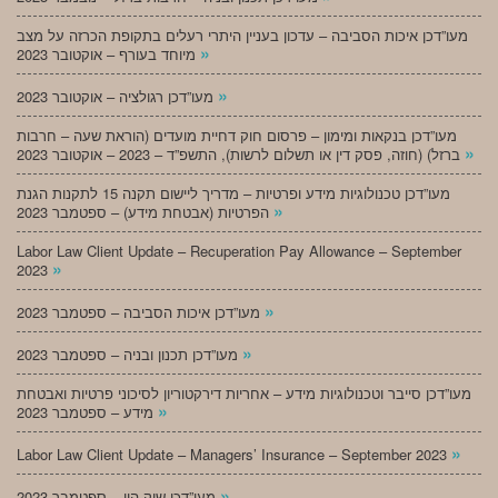
מעו”דכן איכות הסביבה – עדכון בעניין היתרי רעלים בתקופת הכרזה על מצב
»
מיוחד בעורף – אוקטובר 2023
»
מעו”דכן רגולציה – אוקטובר 2023
מעו”דכן בנקאות ומימון – פרסום חוק דחיית מועדים (הוראת שעה – חרבות
»
ברזל) (חוזה, פסק דין או תשלום לרשות), התשפ”ד – 2023 – אוקטובר 2023
מעו”דכן טכנולוגיות מידע ופרטיות – מדריך ליישום תקנה 15 לתקנות הגנת
»
הפרטיות (אבטחת מידע) – ספטמבר 2023
Labor Law Client Update – Recuperation Pay Allowance – September
»
2023
»
מעו”דכן איכות הסביבה – ספטמבר 2023
»
מעו”דכן תכנון ובניה – ספטמבר 2023
מעו”דכן סייבר וטכנולוגיות מידע – אחריות דירקטוריון לסיכוני פרטיות ואבטחת
»
מידע – ספטמבר 2023
»
Labor Law Client Update – Managers’ Insurance – September 2023
»
מעו”דכן שוק הון – ספטמבר 2023