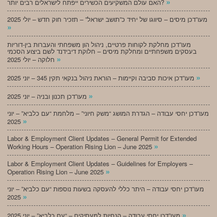
»
האם עולם המשקיעים הכשירים ייפתח לישראלים רבים יותר?
מעו”דכן מיסים – סיווגו של יחיד כ”תושב ישראל” – תזכיר חוק חדש – יולי 2025
»
מעו”דכן מחלקת לקוחות פרטיים, ניהול הון משפחתי והעברות בין-דוריות
בעסקים משפחתיים ומחלקת מיסים – חלוקת דיבידנד לשם ביצוע הסכמי
»
חלוקה – יולי 2025
»
מעו”דכן איכות סביבה וקיימות – הוראת ניהול בנקאי תקין 345 – יוני 2025
»
מעו”דכן תכנון ובניה – יוני 2025
מעו”דכן יחסי עבודה – הגדרת המושג “משק חיוני” – מלחמת “עם כלביא” – יוני
»
2025
Labor & Employment Client Updates – General Permit for Extended
»
Working Hours – Operation Rising Lion – June 2025
Labor & Employment Client Updates – Guidelines for Employers –
»
Operation Rising Lion – June 2025
מעו”דכן יחסי עבודה – היתר כללי להעסקה בשעות נוספות “עם כלביא” – יוני
»
2025
»
מעו”דכן יחסי עבודה – הנחיות למעסיקים – “עם כלביא” – יוני 2025