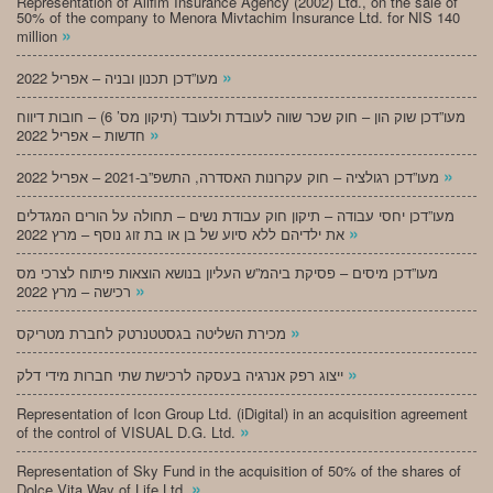
Representation of Alifim Insurance Agency (2002) Ltd., on the sale of
50% of the company to Menora Mivtachim Insurance Ltd. for NIS 140
»
million
»
מעו”דכן תכנון ובניה – אפריל 2022
מעו”דכן שוק הון – חוק שכר שווה לעובדת ולעובד (תיקון מס’ 6) – חובות דיווח
»
חדשות – אפריל 2022
»
מעו”דכן רגולציה – חוק עקרונות האסדרה, התשפ”ב-2021 – אפריל 2022
מעו”דכן יחסי עבודה – תיקון חוק עבודת נשים – תחולה על הורים המגדלים
»
את ילדיהם ללא סיוע של בן או בת זוג נוסף – מרץ 2022
מעו”דכן מיסים – פסיקת ביהמ”ש העליון בנושא הוצאות פיתוח לצרכי מס
»
רכישה – מרץ 2022
»
מכירת השליטה בגסטטנרטק לחברת מטריקס
»
ייצוג רפק אנרגיה בעסקה לרכישת שתי חברות מידי דלק
Representation of Icon Group Ltd. (iDigital) in an acquisition agreement
»
of the control of VISUAL D.G. Ltd.
Representation of Sky Fund in the acquisition of 50% of the shares of
»
Dolce Vita Way of Life Ltd.