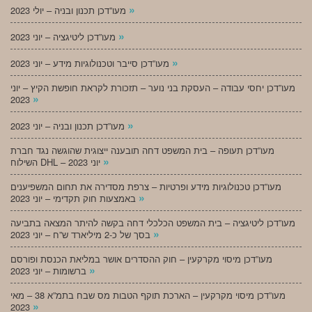
»
מעו”דכן תכנון ובניה – יולי 2023
»
מעו”דכן ליטיגציה – יוני 2023
»
מעו”דכן סייבר וטכנולוגיות מידע – יוני 2023
מעו”דכן יחסי עבודה – העסקת בני נוער – תזכורת לקראת חופשת הקיץ – יוני
»
2023
»
מעו”דכן תכנון ובניה – יוני 2023
מעו”דכן תעופה – בית המשפט דחה תובענה ייצוגית שהוגשה נגד חברת
»
השילוח DHL – יוני 2023
מעו”דכן טכנולוגיות מידע ופרטיות – צרפת מסדירה את תחום המשפיענים
»
באמצעות חוק תקדימי – יוני 2023
מעו”דכן ליטיגציה – בית המשפט הכלכלי דחה בקשה להיתר המצאה בתביעה
»
בסך של כ-2 מיליארד ש”ח – יוני 2023
מעו”דכן מיסוי מקרקעין – חוק ההסדרים אושר במליאת הכנסת ופורסם
»
ברשומות – יוני 2023
מעו”דכן מיסוי מקרקעין – הארכת תוקף הטבות מס שבח בתמ”א 38 – מאי
»
2023