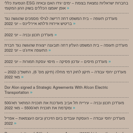
הטמעת כללי ESG בחברות ישראליות נמצאת בצומת – ימים יגידו האם ובאיזה
»
אופן יאומצו הכללים בשוק ההון המקומי
מעו”דכן תעופה – בית המשפט דחה דרישה לגילוי מסמכים שהוגשה נגד
»
בריטיש איירוויז ודלתא איירליינס – יוני 2022
»
מעו”דכן תכנון ובניה – יוני 2022
מעו”דכן תעופה – בית המשפט העליון דחה תובענה ייצוגית שהוגשה נגד חברת
»
התעופה איזיג’ט – יוני 2022
»
מעו”דכן מיסים – עדכון פסיקה – מיסוי עסקת תמורות – יוני 2022
מעו”דכן יחסי עבודה – תיקון לחוק דמי מחלה (תיקון מס’ 6), התשפ”ב-2022 –
»
מאי 2022
Dor Alon signed a Strategic Agreements With Afcon Electric
»
Transportation
מעו”דכן תכנון ובניה – עיריית תל אביב מעדכנת את תוכנית המתאר תא/500
»
ומקדמת את תוכנית תא/5500 – מאי 2022
מעו”דכן יחסי עבודה – העסקת עובדים ביום הזיכרון וביום העצמאות – אפריל
»
2022