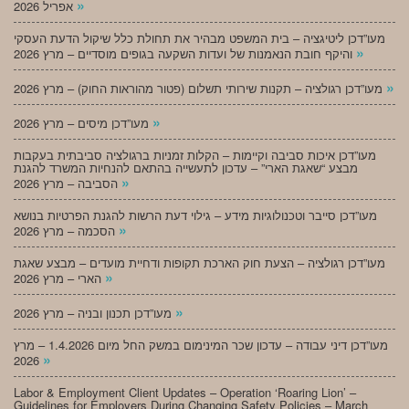
»
אפריל 2026
מעו”דכן ליטיגציה – בית המשפט מבהיר את תחולת כלל שיקול הדעת העסקי
»
והיקף חובת הנאמנות של ועדות השקעה בגופים מוסדיים – מרץ 2026
»
מעו”דכן רגולציה – תקנות שירותי תשלום (פטור מהוראות החוק) – מרץ 2026
»
מעו”דכן מיסים – מרץ 2026
מעו”דכן איכות סביבה וקיימות – הקלות זמניות ברגולציה סביבתית בעקבות
מבצע “שאגת הארי” – עדכון לתעשייה בהתאם להנחיות המשרד להגנת
»
הסביבה – מרץ 2026
מעו”דכן סייבר וטכנולוגיות מידע – גילוי דעת הרשות להגנת הפרטיות בנושא
»
הסכמה – מרץ 2026
מעו”דכן רגולציה – הצעת חוק הארכת תקופות ודחיית מועדים – מבצע שאגת
»
הארי – מרץ 2026
»
מעו”דכן תכנון ובניה – מרץ 2026
מעו”דכן דיני עבודה – עדכון שכר המינימום במשק החל מיום 1.4.2026 – מרץ
»
2026
Labor & Employment Client Updates – Operation ‘Roaring Lion’ –
Guidelines for Employers During Changing Safety Policies – March