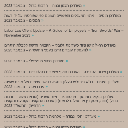
»
מעו”דכן תכנון ובניה – חרבות ברזל – נובמבר 2023
מעו”דכן מיסים – מתווי המענקים והפיצויים השונים כפי שפורסמו על ידי רשות
»
המסים – נובמבר 2023
Labor Law Client Update – A Guide for Employers – “Iron Swords” War –
»
November 2023
מעו”דכן רה-לוקיישן וניוד כישרונות גלובלי – הקצאה חדשה לקבלת היתרים
»
להעסקת עובדים זרים בענפי התעשייה – נובמבר 2023
»
מעו”דכן מיסוי מוניציפלי – נובמבר 2023
»
מעו”דכן איכות הסביבה – הארכת תוקף אישורים רגולטוריים – נובמבר 2023
מעו”דכן מיסים – דנ”א ביהמ”ש העליון בנושא רכישה עצמית של מניות שאינה
»
פרו-ראטה – נובמבר 2023
מעו”דכן בנקאות ומימון – פרסום צו דחיית מועדים (הוראת שעה – חרבות
ברזל) (חוזה, פסק דין או תשלום לרשות) (הארכת התקופה הקובעת ותקופת
»
הדחייה), התשפ”ד-2023
»
מעו”דכן יחסי עבודה – מלחמת חרבות ברזל – נובמבר 2023
»
מעו”דכן תכנון ובניה – חרבות ברזל – נובמבר 2023