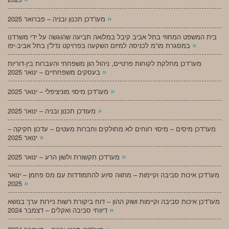
»
מעו”דכן תכנון ובניה – פברואר 2025
בית המשפט המחוזי בתל אביב קיבל במלואה תביעה שהוגשה על ידי משרדנו
»
במסגרת מו”מ לכניסה למיזם השקעה בפרויקט נדל”ן בתל אביב-יפו
מעו”דכן מחלקת לקוחות פרטיים, ניהול הון משפחתי והעברות בין-דוריות
»
בעסקים משפחתיים – ינואר 2025
»
מעו”דכן מיסוי מוניציפלי – ינואר 2025
»
מעודכן תכנון ובניה – ינואר 2025
מעו”דכן מיסים – מיסוי רווחים לא מחולקים וחברות מעטים – עדכון חקיקה –
»
ינואר 2025
»
מעו”דכן תקשורת ולשון הרע – ינואר 2025
מעו”דכן איכות סביבה וקיימות – מתווה סיוע להתמודדות עם מס פחמן – ינואר
»
2025
מעו”דכן איכות סביבה וקיימות ושוק ההון – דוח ביקורת רשות ניירות ערך בנושא
»
דיווחי סביבה ואקלים – דצמבר 2024
»