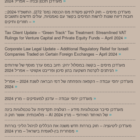
»
מעו”דכן תכנון ובניה – אפריל 2024
;מעו”דכן מיסים – חוק לתיקון פקודת מס הכנסה (מס’ 272), התשפ”ד-2024:
חובות דיווח שונות לרשות המיסים בקשר עם נאמנויות, עולים חדשים ותושבים
»
חוזרים ותיקים –
Tax Client Update – “Green Track” Tax Treatment: Streamlined VAT
»
Rulings for Venture Capital and Private Equity Funds – April 2024
Corporate Law Legal Update – Additional Regulatory Relief for Israeli
»
Companies Traded on Certain Foreign Exchanges – April 2024
מעו”דכן מיסים – בקשה במסלול ירוק: חיוב במס ערך מוסף של שירותים
»
הניתנים לקרנות השקעה בהון סיכון ופרייבט אקוויטי – אפריל 2024
מעו”דכן יחסי עבודה – הקפאה והפחתה של דמי הבראה לשנת 2024 – אפריל
»
2024
»
מעו”דכן יחסי עבודה – עדכון למעסיקים – מרץ 2024
מעו”דכן סייבר וטכנולוגיות מידע – רגולציה תקדימית על טכנולוגיות בינה
»
מלאכותית: אושר חוק ה – AI של האיחוד האירופי – מרץ 2024
מעו”דכן ליטיגציה – חוק בוררות חדש משנה את הכללים לניהול הליכי בוררות
»
מסחרית בין-לאומית בישראל – מרץ 2024