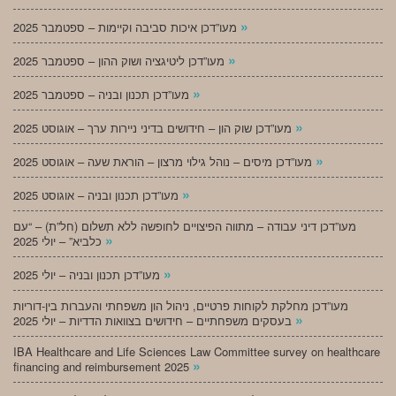
»
מעו”דכן איכות סביבה וקיימות – ספטמבר 2025
»
מעו”דכן ליטיגציה ושוק ההון – ספטמבר 2025
»
מעו”דכן תכנון ובניה – ספטמבר 2025
»
מעו”דכן שוק הון – חידושים בדיני ניירות ערך – אוגוסט 2025
»
מעו”דכן מיסים – נוהל גילוי מרצון – הוראת שעה – אוגוסט 2025
»
מעו”דכן תכנון ובניה – אוגוסט 2025
מעו”דכן דיני עבודה – מתווה הפיצויים לחופשה ללא תשלום (חל”ת) – “עם
»
כלביא” – יולי 2025
»
מעו”דכן תכנון ובניה – יולי 2025
מעו”דכן מחלקת לקוחות פרטיים, ניהול הון משפחתי והעברות בין-דוריות
»
בעסקים משפחתיים – חידושים בצוואות הדדיות – יולי 2025
IBA Healthcare and Life Sciences Law Committee survey on healthcare
»
financing and reimbursement 2025