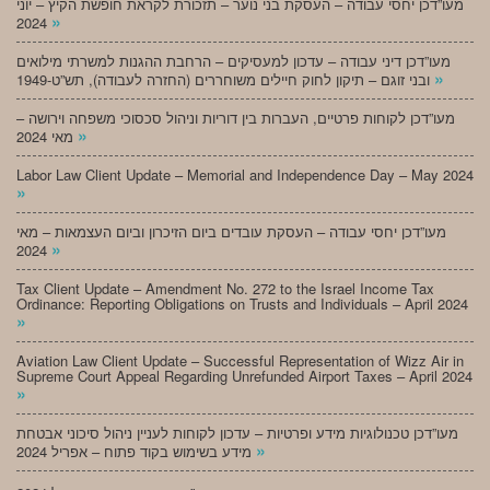
מעו”דכן יחסי עבודה – העסקת בני נוער – תזכורת לקראת חופשת הקיץ – יוני
»
2024
מעו”דכן דיני עבודה – עדכון למעסיקים – הרחבת ההגנות למשרתי מילואים
»
ובני זוגם – תיקון לחוק חיילים משוחררים (החזרה לעבודה), תש”ט-1949
מעו”דכן לקוחות פרטיים, העברות בין דוריות וניהול סכסוכי משפחה וירושה –
»
מאי 2024
Labor Law Client Update – Memorial and Independence Day – May 2024
»
מעו”דכן יחסי עבודה – העסקת עובדים ביום הזיכרון וביום העצמאות – מאי
»
2024
Tax Client Update – Amendment No. 272 to the Israel Income Tax
Ordinance: Reporting Obligations on Trusts and Individuals – April 2024
»
Aviation Law Client Update – Successful Representation of Wizz Air in
Supreme Court Appeal Regarding Unrefunded Airport Taxes – April 2024
»
מעו”דכן טכנולוגיות מידע ופרטיות – עדכון לקוחות לעניין ניהול סיכוני אבטחת
»
מידע בשימוש בקוד פתוח – אפריל 2024