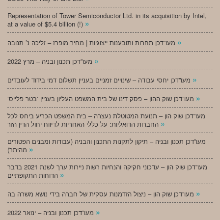
Representation of Tower Semiconductor Ltd. in its acquisition by Intel,
»
at a value of $5.4 billion (!)
»
מעו”דכן תחרות ותובענות ייצוגיות | מחיר מופרז – זליכה נ’ תנובה
»
מעו”דכן תכנון ובניה – מרץ 2022
»
מעו”דכן יחסי עבודה – שינויים זמניים בעניין תשלום דמי בידוד לעובדים
»
‘מעו”דכן שוק ההון – פסק דינו של בית המשפט העליון בעניין ‘בטר פלייס
מעו”דכן שוק הון – תנועת המטוטלת נעצרה – בית המשפט הכריע ביחס לכל
»
החברות הדואליות: על כללי האחריות לדיווח יחול הדין הזר
מעו”דכן תכנון ובניה – תיקון לתקנות התכנון והבניה (עבודות ומבנים הפטורים
»
מהיתר)
מעו”דכן שוק הון – עדכוני חקיקה והנחיות רשות ניירות ערך לשנת 2021 בדבר
»
הדוחות התקופתיים
»
מעו”דכן שוק הון – ניצול הזדמנות עסקית של חברה בידי נושא משרה בה
»
מעו”דכן תכנון ובניה – ינואר 2022