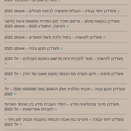
»
מעו”דכן יחסי עבודה – הגבלת ההפקדה לביטוח מנהלים – אוגוסט 2023
מעו”דכן בנקאות ומימון – פרסום תזכיר חוק הסדרת עסקאות איגוח (תיקוני
»
חקיקה), התשפ”ג 2023 – אוגוסט 2023
»
מעו”דכן ליטיגציה – ביטול הלכת פיצול הסעדים – אוגוסט 2023
»
מעו”דכן תכנון ובניה – אוגוסט 2023
מעו”דכן ליטיגציה – פטור לחברות זרות מרישום בפנקס הקבלנים – יולי 2023
»
מעו”דכן מיסים – תיקון פקודת מס הכנסה (מקום מושבו של יחיד) – יולי 2023
»
מעו”דכן תכנון ובניה – תכנית כוללנית חולון ח/2040 (מס’ 505-1043090) – יולי
»
2023
מעו”דכן סייבר וטכנולוגיות מידע – הסדר העברת מידע בין האיחוד האירופי
»
לחברות אמריקאיות – יולי 2023
מעו”דכן יחסי עבודה – פיצויים בגין אובדן הכנסות בעקבות מבצע “מגן וחץ” –
»
יולי 2023