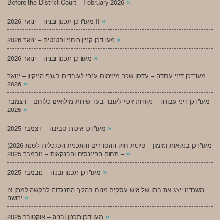
»
Before the District Court – February 2026
»
מעו”דכן תכנון ובניה – ינואר 2026 II
»
מעו”דכן קניין רוחני ופטנטים – ינואר 2026
»
מעודכן תכנון ובניה – ינואר 2026
מעו”דכן דיני עבודה – עדכון שכר מינימום ענפי לעובדים בענף הניקיון – ינואר
»
2026
מעו”דכן דיני עבודה – נקודות זיכוי לעובד בעד שירות מילואים כלוחם – דצמבר
»
2025
»
מעו”דכן איכות סביבה – דצמבר 2025
מעו”דכן בנקאות ומימון – טיוטת חוק ההסדרים (התכנית הכלכלית לשנת 2026)
»
– תחום הפיננסים והבנקאות – נובמבר 2025
»
מעו”דכן תכנון ובניה – נובמבר 2025
משרדנו ייצג את בתו של איש עסקים מנוח בהליך התנגדות לבקשה למתן צו
»
ירושה
»
מעו”דכן תכנון ובניה – אוקטובר 2025