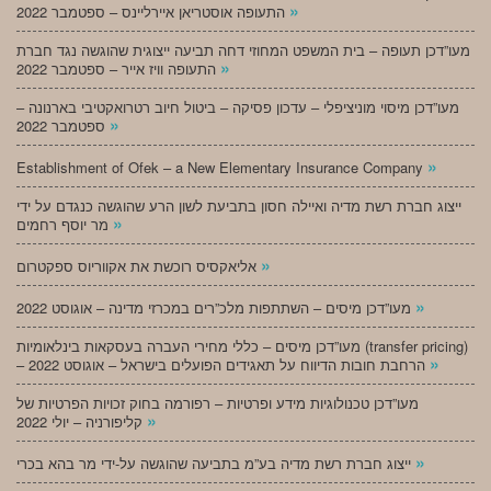
»
התעופה אוסטריאן איירליינס – ספטמבר 2022
מעו”דכן תעופה – בית המשפט המחוזי דחה תביעה ייצוגית שהוגשה נגד חברת
»
התעופה וויז אייר – ספטמבר 2022
מעו”דכן מיסוי מוניציפלי – עדכון פסיקה – ביטול חיוב רטרואקטיבי בארנונה –
»
ספטמבר 2022
»
Establishment of Ofek – a New Elementary Insurance Company
ייצוג חברת רשת מדיה ואיילה חסון בתביעת לשון הרע שהוגשה כנגדם על ידי
»
מר יוסף רחמים
»
אליאקסיס רוכשת את אקווריוס ספקטרום
»
מעו”דכן מיסים – השתתפות מלכ”רים במכרזי מדינה – אוגוסט 2022
מעו”דכן מיסים – כללי מחירי העברה בעסקאות בינלאומיות (transfer pricing)
»
– הרחבת חובות הדיווח על תאגידים הפועלים בישראל – אוגוסט 2022
מעו”דכן טכנולוגיות מידע ופרטיות – רפורמה בחוק זכויות הפרטיות של
»
קליפורניה – יולי 2022
»
ייצוג חברת רשת מדיה בע”מ בתביעה שהוגשה על-ידי מר בהא בכרי