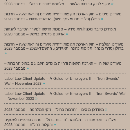
»
עקיף לחוק הביטוח הלאומי – מלחמת “חרבות ברזל” – דצמבר 2023
מעו”דכן מיסים – חוק הארכת תקופות ודחיית מועדים (הוראת שעה – חרבות
»
ברזל) (הליכי מס ומענקי סיוע), התשפ”ד-2023 – דצמבר 2023
מעו”דכן סייבר וטכנולוגיות מידע – סמכות חדשה למערך הסייבר להנחות
»
ארגונים פרטיים במשק – נובמבר 2023
מעו”דכן רגולציה – חוק הארכת תקופות ודחיית מועדים (הוראת שעה – חרבות
ברזל) (סדרי מינהל, תקופות כהונה ותאגידים), התשפ”ד-2023 – נובמבר 2023
»
מעו”דכן שוק הון – הארכת תקופות ודחיית מועדים הקבועים בחוק החברות –
»
נובמבר 2023
Labor Law Client Update – A Guide for Employers III – “Iron Swords”
»
War – November 2023
Labor Law Client Update – A Guide for Employers II – “Iron Swords” War
»
– November 2023
»
מעו”דכן מיסים – “חרבות ברזל” – נזקי המלחמה – נובמבר 2023
מעו”דכן יחסי עבודה – מלחמת “חרבות ברזל” – מתווה הפיצויים לעסקים
»
והקלות בחל”ת – נובמבר 2023