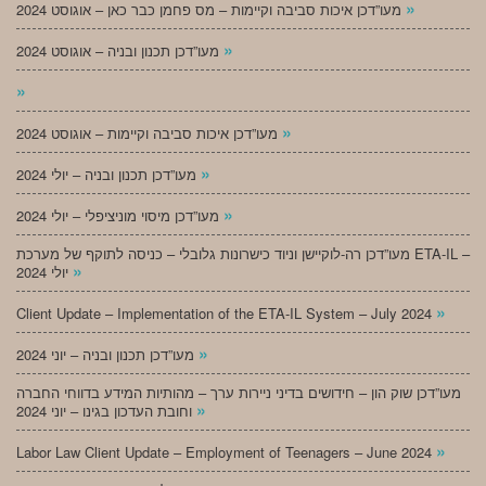
»
מעו”דכן איכות סביבה וקיימות – מס פחמן כבר כאן – אוגוסט 2024
»
מעו”דכן תכנון ובניה – אוגוסט 2024
»
»
מעו”דכן איכות סביבה וקיימות – אוגוסט 2024
»
מעו”דכן תכנון ובניה – יולי 2024
»
מעו”דכן מיסוי מוניציפלי – יולי 2024
מעו”דכן רה-לוקיישן וניוד כישרונות גלובלי – כניסה לתוקף של מערכת ETA-IL –
»
יולי 2024
»
Client Update – Implementation of the ETA-IL System – July 2024
»
מעו”דכן תכנון ובניה – יוני 2024
מעו”דכן שוק הון – חידושים בדיני ניירות ערך – מהותיות המידע בדווחי החברה
»
וחובת העדכון בגינו – יוני 2024
»
Labor Law Client Update – Employment of Teenagers – June 2024