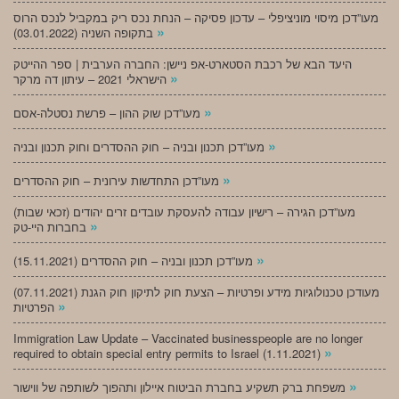
מעו”דכן מיסוי מוניציפלי – עדכון פסיקה – הנחת נכס ריק במקביל לנכס הרוס
»
בתקופה השניה (03.01.2022)
היעד הבא של רכבת הסטארט-אפ ניישן: החברה הערבית | ספר ההייטק
»
הישראלי 2021 – עיתון דה מרקר
»
מעו”דכן שוק ההון – פרשת נסטלה-אסם
»
מעו”דכן תכנון ובניה – חוק ההסדרים וחוק תכנון ובניה
»
מעו”דכן התחדשות עירונית – חוק ההסדרים
מעו”דכן הגירה – רישיון עבודה להעסקת עובדים זרים יהודים (זכאי שבות)
»
בחברות היי-טק
»
מעו”דכן תכנון ובניה – חוק ההסדרים (15.11.2021)
(07.11.2021) מעודכן טכנולוגיות מידע ופרטיות – הצעת חוק לתיקון חוק הגנת
»
הפרטיות
Immigration Law Update – Vaccinated businesspeople are no longer
»
required to obtain special entry permits to Israel (1.11.2021)
»
משפחת ברק תשקיע בחברת הביטוח איילון ותהפוך לשותפה של ווישור