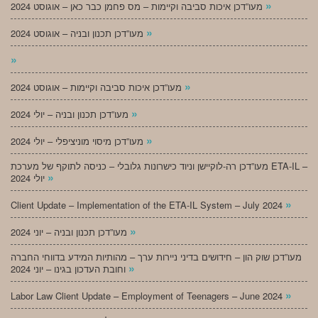
»
מעו”דכן איכות סביבה וקיימות – מס פחמן כבר כאן – אוגוסט 2024
»
מעו”דכן תכנון ובניה – אוגוסט 2024
»
»
מעו”דכן איכות סביבה וקיימות – אוגוסט 2024
»
מעו”דכן תכנון ובניה – יולי 2024
»
מעו”דכן מיסוי מוניציפלי – יולי 2024
מעו”דכן רה-לוקיישן וניוד כישרונות גלובלי – כניסה לתוקף של מערכת ETA-IL –
»
יולי 2024
»
Client Update – Implementation of the ETA-IL System – July 2024
»
מעו”דכן תכנון ובניה – יוני 2024
מעו”דכן שוק הון – חידושים בדיני ניירות ערך – מהותיות המידע בדווחי החברה
»
וחובת העדכון בגינו – יוני 2024
»
Labor Law Client Update – Employment of Teenagers – June 2024