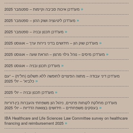
»
מעו”דכן איכות סביבה וקיימות – ספטמבר 2025
»
מעו”דכן ליטיגציה ושוק ההון – ספטמבר 2025
»
מעו”דכן תכנון ובניה – ספטמבר 2025
»
מעו”דכן שוק הון – חידושים בדיני ניירות ערך – אוגוסט 2025
»
מעו”דכן מיסים – נוהל גילוי מרצון – הוראת שעה – אוגוסט 2025
»
מעו”דכן תכנון ובניה – אוגוסט 2025
מעו”דכן דיני עבודה – מתווה הפיצויים לחופשה ללא תשלום (חל”ת) – “עם
»
כלביא” – יולי 2025
»
מעו”דכן תכנון ובניה – יולי 2025
מעו”דכן מחלקת לקוחות פרטיים, ניהול הון משפחתי והעברות בין-דוריות
»
בעסקים משפחתיים – חידושים בצוואות הדדיות – יולי 2025
IBA Healthcare and Life Sciences Law Committee survey on healthcare
»
financing and reimbursement 2025