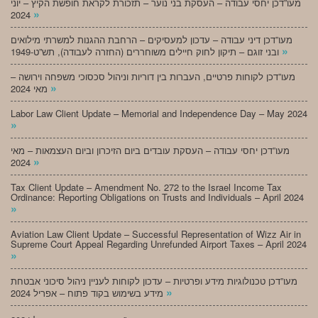
מעו”דכן יחסי עבודה – העסקת בני נוער – תזכורת לקראת חופשת הקיץ – יוני
»
2024
מעו”דכן דיני עבודה – עדכון למעסיקים – הרחבת ההגנות למשרתי מילואים
»
ובני זוגם – תיקון לחוק חיילים משוחררים (החזרה לעבודה), תש”ט-1949
מעו”דכן לקוחות פרטיים, העברות בין דוריות וניהול סכסוכי משפחה וירושה –
»
מאי 2024
Labor Law Client Update – Memorial and Independence Day – May 2024
»
מעו”דכן יחסי עבודה – העסקת עובדים ביום הזיכרון וביום העצמאות – מאי
»
2024
Tax Client Update – Amendment No. 272 to the Israel Income Tax
Ordinance: Reporting Obligations on Trusts and Individuals – April 2024
»
Aviation Law Client Update – Successful Representation of Wizz Air in
Supreme Court Appeal Regarding Unrefunded Airport Taxes – April 2024
»
מעו”דכן טכנולוגיות מידע ופרטיות – עדכון לקוחות לעניין ניהול סיכוני אבטחת
»
מידע בשימוש בקוד פתוח – אפריל 2024