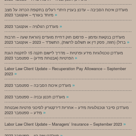
מעו”דכן איכות הסביבה – עדכון בעניין היתרי רעלים בתקופת הכרזה על מצב
»
מיוחד בעורף – אוקטובר 2023
»
מעו”דכן רגולציה – אוקטובר 2023
מעו”דכן בנקאות ומימון – פרסום חוק דחיית מועדים (הוראת שעה – חרבות
»
ברזל) (חוזה, פסק דין או תשלום לרשות), התשפ”ד – 2023 – אוקטובר 2023
מעו”דכן טכנולוגיות מידע ופרטיות – מדריך ליישום תקנה 15 לתקנות הגנת
»
הפרטיות (אבטחת מידע) – ספטמבר 2023
Labor Law Client Update – Recuperation Pay Allowance – September
»
2023
»
מעו”דכן איכות הסביבה – ספטמבר 2023
»
מעו”דכן תכנון ובניה – ספטמבר 2023
מעו”דכן סייבר וטכנולוגיות מידע – אחריות דירקטוריון לסיכוני פרטיות ואבטחת
»
מידע – ספטמבר 2023
»
Labor Law Client Update – Managers’ Insurance – September 2023
»
מעו”דכן שוק הון – ספטמבר 2023