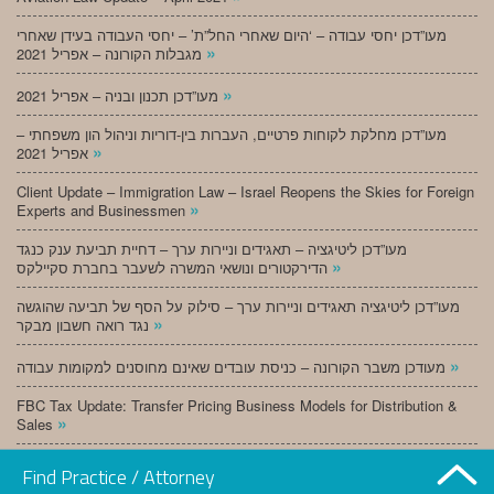
מעו”דכן יחסי עבודה – ‘היום שאחרי החל”ת’ – יחסי העבודה בעידן שאחרי
»
מגבלות הקורונה – אפריל 2021
»
מעו”דכן תכנון ובניה – אפריל 2021
מעו”דכן מחלקת לקוחות פרטיים, העברות בין-דוריות וניהול הון משפחתי –
»
אפריל 2021
Client Update – Immigration Law – Israel Reopens the Skies for Foreign
»
Experts and Businessmen
מעו”דכן ליטיגציה – תאגידים וניירות ערך – דחיית תביעת ענק כנגד
»
הדירקטורים ונושאי המשרה לשעבר בחברת סקיילקס
מעו”דכן ליטיגציה תאגידים וניירות ערך – סילוק על הסף של תביעה שהוגשה
»
נגד רואה חשבון מבקר
»
מעודכן משבר הקורונה – כניסת עובדים שאינם מחוסנים למקומות עבודה
FBC Tax Update: Transfer Pricing Business Models for Distribution &
»
Sales
»
מעו”דכן תכנון ובניה – מרץ 2021
Find Practice / Attorney