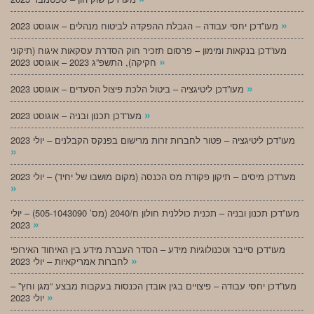
»
מעו”דכן יחסי עבודה – הגבלת ההפקדה לביטוח מנהלים – אוגוסט 2023
מעו”דכן בנקאות ומימון – פרסום תזכיר חוק הסדרת עסקאות איגוח (תיקוני
»
חקיקה), התשפ”ג 2023 – אוגוסט 2023
»
מעו”דכן ליטיגציה – ביטול הלכת פיצול הסעדים – אוגוסט 2023
»
מעו”דכן תכנון ובניה – אוגוסט 2023
מעו”דכן ליטיגציה – פטור לחברות זרות מרישום בפנקס הקבלנים – יולי 2023
»
מעו”דכן מיסים – תיקון פקודת מס הכנסה (מקום מושבו של יחיד) – יולי 2023
»
מעו”דכן תכנון ובניה – תכנית כוללנית חולון ח/2040 (מס’ 505-1043090) – יולי
»
2023
מעו”דכן סייבר וטכנולוגיות מידע – הסדר העברת מידע בין האיחוד האירופי
»
לחברות אמריקאיות – יולי 2023
מעו”דכן יחסי עבודה – פיצויים בגין אובדן הכנסות בעקבות מבצע “מגן וחץ” –
»
יולי 2023