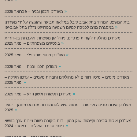
»
מעו”דכן תכנון ובניה – פברואר 2025
בית המשפט המחוזי בתל אביב קיבל במלואה תביעה שהוגשה על ידי משרדנו
»
במסגרת מו”מ לכניסה למיזם השקעה בפרויקט נדל”ן בתל אביב-יפו
מעו”דכן מחלקת לקוחות פרטיים, ניהול הון משפחתי והעברות בין-דוריות
»
בעסקים משפחתיים – ינואר 2025
»
מעו”דכן מיסוי מוניציפלי – ינואר 2025
»
מעודכן תכנון ובניה – ינואר 2025
מעו”דכן מיסים – מיסוי רווחים לא מחולקים וחברות מעטים – עדכון חקיקה –
»
ינואר 2025
»
מעו”דכן תקשורת ולשון הרע – ינואר 2025
מעו”דכן איכות סביבה וקיימות – מתווה סיוע להתמודדות עם מס פחמן – ינואר
»
2025
מעו”דכן איכות סביבה וקיימות ושוק ההון – דוח ביקורת רשות ניירות ערך בנושא
»
דיווחי סביבה ואקלים – דצמבר 2024
»