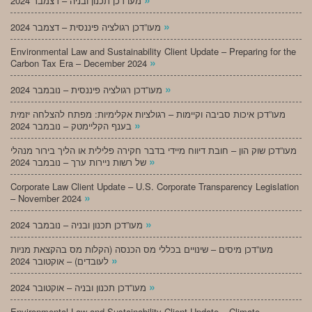
מעו”דכן תכנון ובניה – דצמבר 2024
»
מעו”דכן רגולציה פיננסית – דצמבר 2024
Environmental Law and Sustainability Client Update – Preparing for the
»
Carbon Tax Era – December 2024
»
מעו”דכן רגולציה פיננסית – נובמבר 2024
מעו”דכן איכות סביבה וקיימות – רגולציות אקלימיות: מפתח להצלחה יזמית
»
בענף הקליימטק – נובמבר 2024
מעו”דכן שוק הון – חובת דיווח מיידי בדבר חקירה פלילית או הליך בירור מנהלי
»
של רשות ניירות ערך – נובמבר 2024
Corporate Law Client Update – U.S. Corporate Transparency Legislation
»
– November 2024
»
מעו”דכן תכנון ובניה – נובמבר 2024
מעו”דכן מיסים – שינויים בכללי מס הכנסה (הקלות מס בהקצאת מניות
»
לעובדים) – אוקטובר 2024
»
מעו”דכן תכנון ובניה – אוקטובר 2024
Environmental Law and Sustainability Client Update – Climate