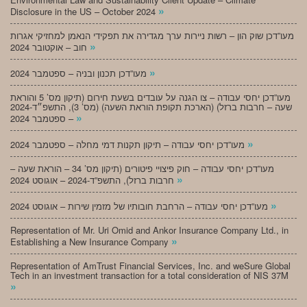
»
Disclosure in the US – October 2024
מעו”דכן שוק הון – רשות ניירות ערך מגדירה את תפקידי הנאמן למחזיקי אגרות
»
חוב – אוקטובר 2024
»
מעו”דכן תכנון ובניה – ספטמבר 2024
מעו”דכן יחסי עבודה – צו הגנה על עובדים בשעת חירום (תיקון מס’ 5 והוראת
שעה – חרבות ברזל) (הארכת תקופת הוראת השעה) (מס’ 3), התשפ״ד-2024
»
– ספטמבר 2024
»
מעו”דכן יחסי עבודה – תיקון תקנות דמי מחלה – ספטמבר 2024
מעו”דכן יחסי עבודה – חוק פיצויי פיטורים (תיקון מס’ 34 – הוראת שעה –
»
חרבות ברזל), התשפ”ד-2024 – אוגוסט 2024
»
מעו”דכן יחסי עבודה – הרחבת חובותיו של מזמין שירות – אוגוסט 2024
Representation of Mr. Uri Omid and Ankor Insurance Company Ltd., in
»
Establishing a New Insurance Company
Representation of AmTrust Financial Services, Inc. and weSure Global
Tech in an investment transaction for a total consideration of NIS 37M
»