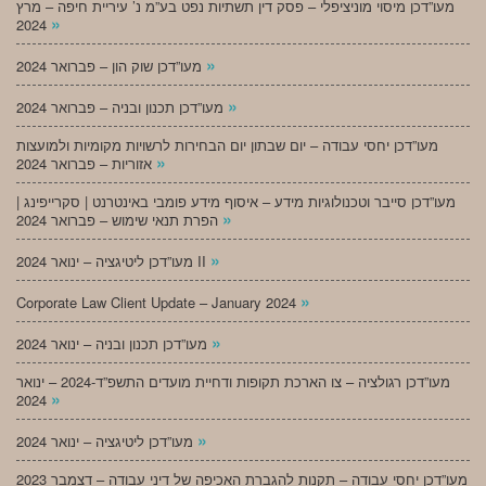
מעו”דכן מיסוי מוניציפלי – פסק דין תשתיות נפט בע”מ נ’ עיריית חיפה – מרץ
»
2024
»
מעו”דכן שוק הון – פברואר 2024
»
מעו”דכן תכנון ובניה – פברואר 2024
מעו”דכן יחסי עבודה – יום שבתון יום הבחירות לרשויות מקומיות ולמועצות
»
אזוריות – פברואר 2024
מעו”דכן סייבר וטכנולוגיות מידע – איסוף מידע פומבי באינטרנט | סקרייפינג |
»
הפרת תנאי שימוש – פברואר 2024
»
מעו”דכן ליטיגציה – ינואר 2024 II
»
Corporate Law Client Update – January 2024
»
מעו”דכן תכנון ובניה – ינואר 2024
מעו”דכן רגולציה – צו הארכת תקופות ודחיית מועדים התשפ”ד-2024 – ינואר
»
2024
»
מעו”דכן ליטיגציה – ינואר 2024
מעו”דכן יחסי עבודה – תקנות להגברת האכיפה של דיני עבודה – דצמבר 2023