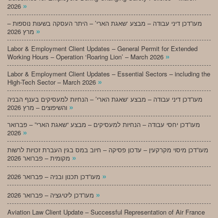
»
2026
מעו”דכן דיני עבודה – מבצע ‘שאגת הארי’ – היתר העסקה בשעות נוספות –
»
מרץ 2026
Labor & Employment Client Updates – General Permit for Extended
»
Working Hours – Operation ‘Roaring Lion’ – March 2026
Labor & Employment Client Updates – Essential Sectors – including the
»
High-Tech Sector – March 2026
מעו”דכן דיני עבודה – מבצע ‘שאגת הארי’ – הנחיות למעסיקים בענף הבניה
»
והשיפוצים – מרץ 2026
מעו”דכן יחסי עבודה – הנחיות למעסיקים – מבצע “שאגת הארי” – פברואר
»
2026
מעו”דכן מיסוי מקרקעין – עדכון פסיקה – חיוב במס בגין העברת זכויות לרשות
»
מקומית – פברואר 2026
»
מעו”דכן תכנון ובניה – פברואר 2026
»
מעו”דכן ליטיגציה – פברואר 2026
Aviation Law Client Update – Successful Representation of Air France