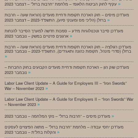
»
עקיף לחוק הביטוח הלאומי – מלחמת “חרבות ברזל” – דצמבר 2023
מעו”דכן מיסים – חוק הארכת תקופות ודחיית מועדים (הוראת שעה – חרבות
»
ברזל) (הליכי מס ומענקי סיוע), התשפ”ד-2023 – דצמבר 2023
מעו”דכן סייבר וטכנולוגיות מידע – סמכות חדשה למערך הסייבר להנחות
»
ארגונים פרטיים במשק – נובמבר 2023
מעו”דכן רגולציה – חוק הארכת תקופות ודחיית מועדים (הוראת שעה – חרבות
ברזל) (סדרי מינהל, תקופות כהונה ותאגידים), התשפ”ד-2023 – נובמבר 2023
»
מעו”דכן שוק הון – הארכת תקופות ודחיית מועדים הקבועים בחוק החברות –
»
נובמבר 2023
Labor Law Client Update – A Guide for Employers III – “Iron Swords”
»
War – November 2023
Labor Law Client Update – A Guide for Employers II – “Iron Swords” War
»
– November 2023
»
מעו”דכן מיסים – “חרבות ברזל” – נזקי המלחמה – נובמבר 2023
מעו”דכן יחסי עבודה – מלחמת “חרבות ברזל” – מתווה הפיצויים לעסקים
»
והקלות בחל”ת – נובמבר 2023