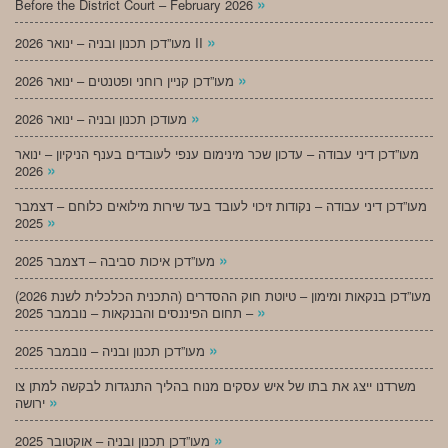
»
Before the District Court – February 2026
»
מעו”דכן תכנון ובניה – ינואר 2026 II
»
מעו”דכן קניין רוחני ופטנטים – ינואר 2026
»
מעודכן תכנון ובניה – ינואר 2026
מעו”דכן דיני עבודה – עדכון שכר מינימום ענפי לעובדים בענף הניקיון – ינואר
»
2026
מעו”דכן דיני עבודה – נקודות זיכוי לעובד בעד שירות מילואים כלוחם – דצמבר
»
2025
»
מעו”דכן איכות סביבה – דצמבר 2025
מעו”דכן בנקאות ומימון – טיוטת חוק ההסדרים (התכנית הכלכלית לשנת 2026)
»
– תחום הפיננסים והבנקאות – נובמבר 2025
»
מעו”דכן תכנון ובניה – נובמבר 2025
משרדנו ייצג את בתו של איש עסקים מנוח בהליך התנגדות לבקשה למתן צו
»
ירושה
»
מעו”דכן תכנון ובניה – אוקטובר 2025