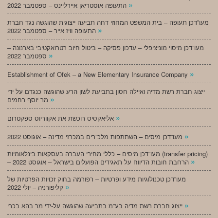
»
התעופה אוסטריאן איירליינס – ספטמבר 2022
מעו”דכן תעופה – בית המשפט המחוזי דחה תביעה ייצוגית שהוגשה נגד חברת
»
התעופה וויז אייר – ספטמבר 2022
מעו”דכן מיסוי מוניציפלי – עדכון פסיקה – ביטול חיוב רטרואקטיבי בארנונה –
»
ספטמבר 2022
»
Establishment of Ofek – a New Elementary Insurance Company
ייצוג חברת רשת מדיה ואיילה חסון בתביעת לשון הרע שהוגשה כנגדם על ידי
»
מר יוסף רחמים
»
אליאקסיס רוכשת את אקווריוס ספקטרום
»
מעו”דכן מיסים – השתתפות מלכ”רים במכרזי מדינה – אוגוסט 2022
מעו”דכן מיסים – כללי מחירי העברה בעסקאות בינלאומיות (transfer pricing)
»
– הרחבת חובות הדיווח על תאגידים הפועלים בישראל – אוגוסט 2022
מעו”דכן טכנולוגיות מידע ופרטיות – רפורמה בחוק זכויות הפרטיות של
»
קליפורניה – יולי 2022
»
ייצוג חברת רשת מדיה בע”מ בתביעה שהוגשה על-ידי מר בהא בכרי