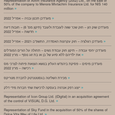
Representation of Alifim Insurance Agency (2002) Ltd., on the sale of
50% of the company to Menora Mivtachim Insurance Ltd. for NIS 140
»
million
»
מעו”דכן תכנון ובניה – אפריל 2022
מעו”דכן שוק הון – חוק שכר שווה לעובדת ולעובד (תיקון מס’ 6) – חובות דיווח
»
חדשות – אפריל 2022
»
מעו”דכן רגולציה – חוק עקרונות האסדרה, התשפ”ב-2021 – אפריל 2022
מעו”דכן יחסי עבודה – תיקון חוק עבודת נשים – תחולה על הורים המגדלים
»
את ילדיהם ללא סיוע של בן או בת זוג נוסף – מרץ 2022
מעו”דכן מיסים – פסיקת ביהמ”ש העליון בנושא הוצאות פיתוח לצרכי מס
»
רכישה – מרץ 2022
»
מכירת השליטה בגסטטנרטק לחברת מטריקס
»
ייצוג רפק אנרגיה בעסקה לרכישת שתי חברות מידי דלק
Representation of Icon Group Ltd. (iDigital) in an acquisition agreement
»
of the control of VISUAL D.G. Ltd.
Representation of Sky Fund in the acquisition of 50% of the shares of
»
Dolce Vita Way of Life Ltd.