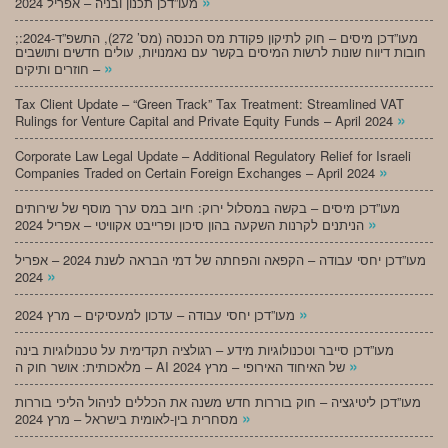
»
מעו”דכן תכנון ובניה – אפריל 2024
;מעו”דכן מיסים – חוק לתיקון פקודת מס הכנסה (מס’ 272), התשפ”ד-2024:
חובות דיווח שונות לרשות המיסים בקשר עם נאמנויות, עולים חדשים ותושבים
»
חוזרים ותיקים –
Tax Client Update – “Green Track” Tax Treatment: Streamlined VAT
»
Rulings for Venture Capital and Private Equity Funds – April 2024
Corporate Law Legal Update – Additional Regulatory Relief for Israeli
»
Companies Traded on Certain Foreign Exchanges – April 2024
מעו”דכן מיסים – בקשה במסלול ירוק: חיוב במס ערך מוסף של שירותים
»
הניתנים לקרנות השקעה בהון סיכון ופרייבט אקוויטי – אפריל 2024
מעו”דכן יחסי עבודה – הקפאה והפחתה של דמי הבראה לשנת 2024 – אפריל
»
2024
»
מעו”דכן יחסי עבודה – עדכון למעסיקים – מרץ 2024
מעו”דכן סייבר וטכנולוגיות מידע – רגולציה תקדימית על טכנולוגיות בינה
»
מלאכותית: אושר חוק ה – AI של האיחוד האירופי – מרץ 2024
מעו”דכן ליטיגציה – חוק בוררות חדש משנה את הכללים לניהול הליכי בוררות
»
מסחרית בין-לאומית בישראל – מרץ 2024