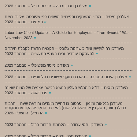
»
מעו”דכן תכנון ובניה – חרבות ברזל – נובמבר 2023
מעו”דכן מיסים – מתווי המענקים והפיצויים השונים כפי שפורסמו על ידי רשות
»
המסים – נובמבר 2023
Labor Law Client Update – A Guide for Employers – “Iron Swords” War –
»
November 2023
מעו”דכן רה-לוקיישן וניוד כישרונות גלובלי – הקצאה חדשה לקבלת היתרים
»
להעסקת עובדים זרים בענפי התעשייה – נובמבר 2023
»
מעו”דכן מיסוי מוניציפלי – נובמבר 2023
»
מעו”דכן איכות הסביבה – הארכת תוקף אישורים רגולטוריים – נובמבר 2023
מעו”דכן מיסים – דנ”א ביהמ”ש העליון בנושא רכישה עצמית של מניות שאינה
»
פרו-ראטה – נובמבר 2023
מעו”דכן בנקאות ומימון – פרסום צו דחיית מועדים (הוראת שעה – חרבות
ברזל) (חוזה, פסק דין או תשלום לרשות) (הארכת התקופה הקובעת ותקופת
»
הדחייה), התשפ”ד-2023
»
מעו”דכן יחסי עבודה – מלחמת חרבות ברזל – נובמבר 2023
»
מעו”דכן תכנון ובניה – חרבות ברזל – נובמבר 2023