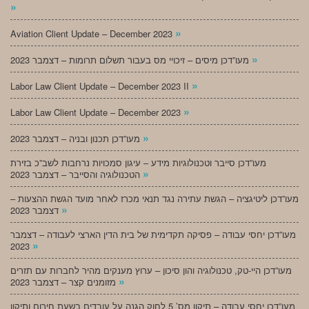
»
»
Aviation Client Update – December 2023
»
מעו”דכן מיסים – זיכויי מס בעבור תשלום תרומות – דצמבר 2023
»
Labor Law Client Update – December 2023 II
»
Labor Law Client Update – December 2023
»
מעו”דכן תכנון ובניה – דצמבר 2023
מעו”דכן סייבר וטכנולוגיות מידע – עיגון סמכויות נרחבות לשב”כ בזירת
»
הטכנולוגיה והסייבר – דצמבר 2023
מעו”דכן ליטיגציה – הגשת עתירה נגד תנאי מכרז לאחר מועד הגשת ההצעות –
»
דצמבר 2023
מעו”דכן יחסי עבודה – פסיקה תקדימית של בית הדין הארצי לעבודה – דצמבר
»
2023
מעו”דכן היי-טק, טכנולוגיה והון סיכון – ערוץ מענקים מהיר לחברות עם תזרים
»
מזומנים קצר – דצמבר 2023
מעו”דכן יחסי עבודה – תיקון מס’ 5 לחוק הגנה על עובדים בשעת חירום ותיקון