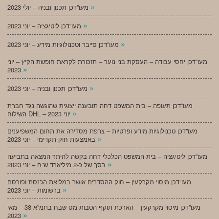
»
מעו”דכן תכנון ובניה – יולי 2023
»
מעו”דכן ליטיגציה – יוני 2023
»
מעו”דכן סייבר וטכנולוגיות מידע – יוני 2023
מעו”דכן יחסי עבודה – העסקת בני נוער – תזכורת לקראת חופשת הקיץ – יוני
»
2023
»
מעו”דכן תכנון ובניה – יוני 2023
מעו”דכן תעופה – בית המשפט דחה תובענה ייצוגית שהוגשה נגד חברת
»
השילוח DHL – יוני 2023
מעו”דכן טכנולוגיות מידע ופרטיות – צרפת מסדירה את תחום המשפיענים
»
באמצעות חוק תקדימי – יוני 2023
מעו”דכן ליטיגציה – בית המשפט הכלכלי דחה בקשה להיתר המצאה בתביעה
»
בסך של כ-2 מיליארד ש”ח – יוני 2023
מעו”דכן מיסוי מקרקעין – חוק ההסדרים אושר במליאת הכנסת ופורסם
»
ברשומות – יוני 2023
מעו”דכן מיסוי מקרקעין – הארכת תוקף הטבות מס שבח בתמ”א 38 – מאי
»
2023