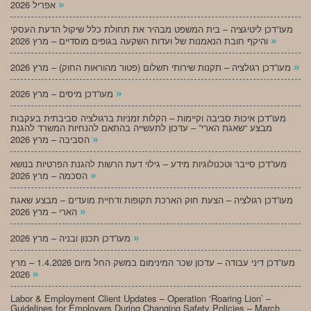
»
אפריל 2026
מעו”דכן ליטיגציה – בית המשפט מבהיר את תחולת כלל שיקול הדעת העסקי
»
והיקף חובת הנאמנות של ועדות השקעה בגופים מוסדיים – מרץ 2026
»
מעו”דכן רגולציה – תקנות שירותי תשלום (פטור מהוראות החוק) – מרץ 2026
»
מעו”דכן מיסים – מרץ 2026
מעו”דכן איכות סביבה וקיימות – הקלות זמניות ברגולציה סביבתית בעקבות
מבצע “שאגת הארי” – עדכון לתעשייה בהתאם להנחיות המשרד להגנת
»
הסביבה – מרץ 2026
מעו”דכן סייבר וטכנולוגיות מידע – גילוי דעת הרשות להגנת הפרטיות בנושא
»
הסכמה – מרץ 2026
מעו”דכן רגולציה – הצעת חוק הארכת תקופות ודחיית מועדים – מבצע שאגת
»
הארי – מרץ 2026
»
מעו”דכן תכנון ובניה – מרץ 2026
מעו”דכן דיני עבודה – עדכון שכר המינימום במשק החל מיום 1.4.2026 – מרץ
»
2026
Labor & Employment Client Updates – Operation ‘Roaring Lion’ –
Guidelines for Employers During Changing Safety Policies – March