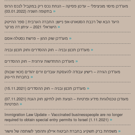
מעו”דכן מיסוי מוניציפלי – עדכון פסיקה – הנחת נכס ריק במקביל לנכס הרוס
»
בתקופה השניה (03.01.2022)
היעד הבא של רכבת הסטארט-אפ ניישן: החברה הערבית | ספר ההייטק
»
הישראלי 2021 – עיתון דה מרקר
»
מעו”דכן שוק ההון – פרשת נסטלה-אסם
»
מעו”דכן תכנון ובניה – חוק ההסדרים וחוק תכנון ובניה
»
מעו”דכן התחדשות עירונית – חוק ההסדרים
מעו”דכן הגירה – רישיון עבודה להעסקת עובדים זרים יהודים (זכאי שבות)
»
בחברות היי-טק
»
מעו”דכן תכנון ובניה – חוק ההסדרים (15.11.2021)
(07.11.2021) מעודכן טכנולוגיות מידע ופרטיות – הצעת חוק לתיקון חוק הגנת
»
הפרטיות
Immigration Law Update – Vaccinated businesspeople are no longer
»
required to obtain special entry permits to Israel (1.11.2021)
»
משפחת ברק תשקיע בחברת הביטוח איילון ותהפוך לשותפה של ווישור