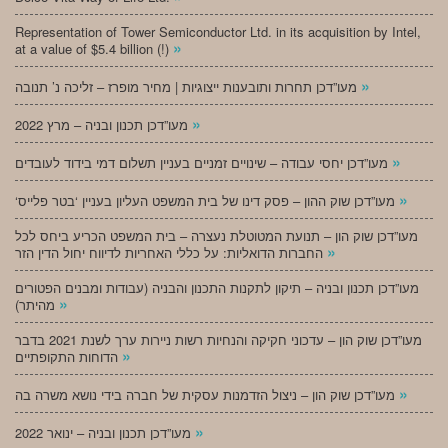
Representation of Tower Semiconductor Ltd. in its acquisition by Intel,
»
at a value of $5.4 billion (!)
»
מעו”דכן תחרות ותובענות ייצוגיות | מחיר מופרז – זליכה נ’ תנובה
»
מעו”דכן תכנון ובניה – מרץ 2022
»
מעו”דכן יחסי עבודה – שינויים זמניים בעניין תשלום דמי בידוד לעובדים
»
‘מעו”דכן שוק ההון – פסק דינו של בית המשפט העליון בעניין ‘בטר פלייס
מעו”דכן שוק הון – תנועת המטוטלת נעצרה – בית המשפט הכריע ביחס לכל
»
החברות הדואליות: על כללי האחריות לדיווח יחול הדין הזר
מעו”דכן תכנון ובניה – תיקון לתקנות התכנון והבניה (עבודות ומבנים הפטורים
»
מהיתר)
מעו”דכן שוק הון – עדכוני חקיקה והנחיות רשות ניירות ערך לשנת 2021 בדבר
»
הדוחות התקופתיים
»
מעו”דכן שוק הון – ניצול הזדמנות עסקית של חברה בידי נושא משרה בה
»
מעו”דכן תכנון ובניה – ינואר 2022