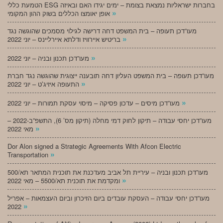
הטמעת כללי ESG בחברות ישראליות נמצאת בצומת – ימים יגידו האם ובאיזה
»
אופן יאומצו הכללים בשוק ההון המקומי
מעו”דכן תעופה – בית המשפט דחה דרישה לגילוי מסמכים שהוגשה נגד
»
בריטיש איירוויז ודלתא איירליינס – יוני 2022
»
מעו”דכן תכנון ובניה – יוני 2022
מעו”דכן תעופה – בית המשפט העליון דחה תובענה ייצוגית שהוגשה נגד חברת
»
התעופה איזיג’ט – יוני 2022
»
מעו”דכן מיסים – עדכון פסיקה – מיסוי עסקת תמורות – יוני 2022
מעו”דכן יחסי עבודה – תיקון לחוק דמי מחלה (תיקון מס’ 6), התשפ”ב-2022 –
»
מאי 2022
Dor Alon signed a Strategic Agreements With Afcon Electric
»
Transportation
מעו”דכן תכנון ובניה – עיריית תל אביב מעדכנת את תוכנית המתאר תא/500
»
ומקדמת את תוכנית תא/5500 – מאי 2022
מעו”דכן יחסי עבודה – העסקת עובדים ביום הזיכרון וביום העצמאות – אפריל
»
2022