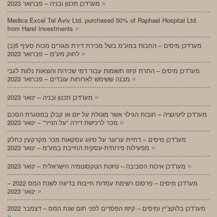
»
מעו”דכן תכנון ובניה – פברואר 2023
Medica Excel Tel Aviv Ltd. purchased 50% of Raphael Hospital Ltd.
»
from Harel Investments
מעו”דכן מיסים – החבות במע”מ בשל מכירת דירת מגורים מכוח סעיף 5(ב)
»
לחוק מע”מ – פברואר 2023
מעו”דכן מיסים – התרת קיזוז תשומות עבור דמי שכירות והוצאות נלוות לגבי
»
מבנה ששימש לארוחות עובדים – פברואר 2023
»
מעו”דכן תכנון ובניה – ינואר 2023
מעו”דכן ליטיגציה – חובות הגילוי אשר מוטלת על יזם או קבלן במסגרת הסכם
»
מכר לרכישת דירה “על הנייר” – ינואר 2023
מעו”דכן מיסים – דחיית ערעור על סיווג עסקאות מכר מקרקעין כחלק
»
מפעילות פירותית-עסקית החייבת במע”מ – ינואר 2023
»
מעו”דכן איכות הסביבה – טיוטת הטקסונומיה הישראלית – ינואר 2023
מעו”דכן מיסים – פרסום רשימת עמדות חייבות בדיווח לשנת המס 2022 –
»
ינואר 2023
מעו”דכן בלוקצ’יין ומיסים – קיזוז הפסדים לפני תום שנת המס – דצמבר 2022
»