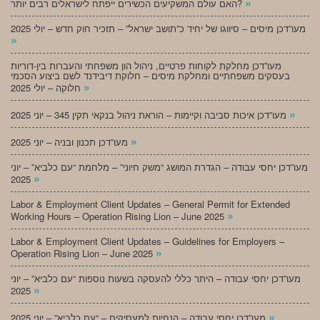
»
האם עולם המשקיעים הכשירים ייפתח לישראלים רבים יותר?
מעו”דכן מיסים – סיווגו של יחיד כ”תושב ישראל” – תזכיר חוק חדש – יולי 2025
»
מעו”דכן מחלקת לקוחות פרטיים, ניהול הון משפחתי והעברות בין-דוריות
בעסקים משפחתיים ומחלקת מיסים – חלוקת דיבידנד לשם ביצוע הסכמי
»
חלוקה – יולי 2025
»
מעו”דכן איכות סביבה וקיימות – הוראת ניהול בנקאי תקין 345 – יוני 2025
»
מעו”דכן תכנון ובניה – יוני 2025
מעו”דכן יחסי עבודה – הגדרת המושג “משק חיוני” – מלחמת “עם כלביא” – יוני
»
2025
Labor & Employment Client Updates – General Permit for Extended
»
Working Hours – Operation Rising Lion – June 2025
Labor & Employment Client Updates – Guidelines for Employers –
»
Operation Rising Lion – June 2025
מעו”דכן יחסי עבודה – היתר כללי להעסקה בשעות נוספות “עם כלביא” – יוני
»
2025
»
מעו”דכן יחסי עבודה – הנחיות למעסיקים – “עם כלביא” – יוני 2025