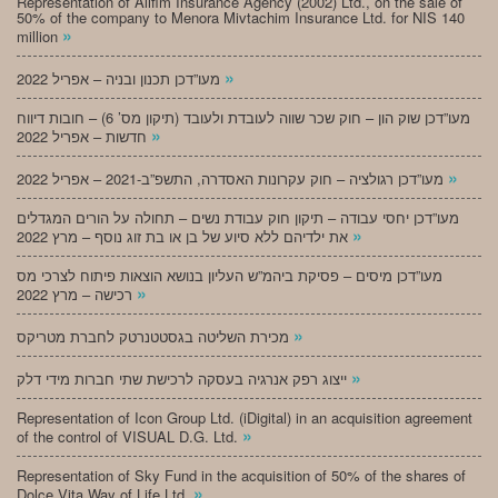
Representation of Alifim Insurance Agency (2002) Ltd., on the sale of
50% of the company to Menora Mivtachim Insurance Ltd. for NIS 140
»
million
»
מעו”דכן תכנון ובניה – אפריל 2022
מעו”דכן שוק הון – חוק שכר שווה לעובדת ולעובד (תיקון מס’ 6) – חובות דיווח
»
חדשות – אפריל 2022
»
מעו”דכן רגולציה – חוק עקרונות האסדרה, התשפ”ב-2021 – אפריל 2022
מעו”דכן יחסי עבודה – תיקון חוק עבודת נשים – תחולה על הורים המגדלים
»
את ילדיהם ללא סיוע של בן או בת זוג נוסף – מרץ 2022
מעו”דכן מיסים – פסיקת ביהמ”ש העליון בנושא הוצאות פיתוח לצרכי מס
»
רכישה – מרץ 2022
»
מכירת השליטה בגסטטנרטק לחברת מטריקס
»
ייצוג רפק אנרגיה בעסקה לרכישת שתי חברות מידי דלק
Representation of Icon Group Ltd. (iDigital) in an acquisition agreement
»
of the control of VISUAL D.G. Ltd.
Representation of Sky Fund in the acquisition of 50% of the shares of
»
Dolce Vita Way of Life Ltd.