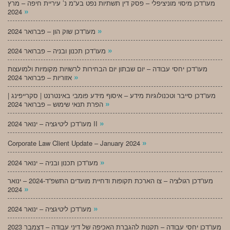
מעו”דכן מיסוי מוניציפלי – פסק דין תשתיות נפט בע”מ נ’ עיריית חיפה – מרץ
»
2024
»
מעו”דכן שוק הון – פברואר 2024
»
מעו”דכן תכנון ובניה – פברואר 2024
מעו”דכן יחסי עבודה – יום שבתון יום הבחירות לרשויות מקומיות ולמועצות
»
אזוריות – פברואר 2024
מעו”דכן סייבר וטכנולוגיות מידע – איסוף מידע פומבי באינטרנט | סקרייפינג |
»
הפרת תנאי שימוש – פברואר 2024
»
מעו”דכן ליטיגציה – ינואר 2024 II
»
Corporate Law Client Update – January 2024
»
מעו”דכן תכנון ובניה – ינואר 2024
מעו”דכן רגולציה – צו הארכת תקופות ודחיית מועדים התשפ”ד-2024 – ינואר
»
2024
»
מעו”דכן ליטיגציה – ינואר 2024
מעו”דכן יחסי עבודה – תקנות להגברת האכיפה של דיני עבודה – דצמבר 2023