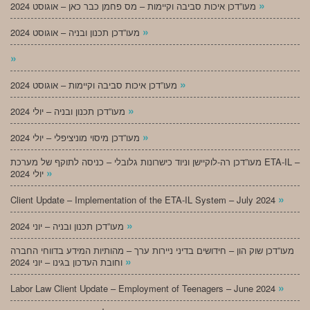
»
מעו”דכן איכות סביבה וקיימות – מס פחמן כבר כאן – אוגוסט 2024
»
מעו”דכן תכנון ובניה – אוגוסט 2024
»
»
מעו”דכן איכות סביבה וקיימות – אוגוסט 2024
»
מעו”דכן תכנון ובניה – יולי 2024
»
מעו”דכן מיסוי מוניציפלי – יולי 2024
מעו”דכן רה-לוקיישן וניוד כישרונות גלובלי – כניסה לתוקף של מערכת ETA-IL –
»
יולי 2024
»
Client Update – Implementation of the ETA-IL System – July 2024
»
מעו”דכן תכנון ובניה – יוני 2024
מעו”דכן שוק הון – חידושים בדיני ניירות ערך – מהותיות המידע בדווחי החברה
»
וחובת העדכון בגינו – יוני 2024
»
Labor Law Client Update – Employment of Teenagers – June 2024