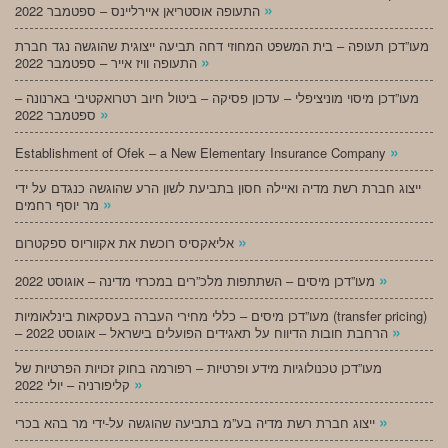
»
התעופה אוסטריאן איירליינס – ספטמבר 2022
מעו”דכן תעופה – בית המשפט המחוזי דחה תביעה ייצוגית שהוגשה נגד חברת
»
התעופה וויז אייר – ספטמבר 2022
מעו”דכן מיסוי מוניציפלי – עדכון פסיקה – ביטול חיוב רטרואקטיבי בארנונה –
»
ספטמבר 2022
»
Establishment of Ofek – a New Elementary Insurance Company
ייצוג חברת רשת מדיה ואיילה חסון בתביעת לשון הרע שהוגשה כנגדם על ידי
»
מר יוסף רחמים
»
אליאקסיס רוכשת את אקווריוס ספקטרום
»
מעו”דכן מיסים – השתתפות מלכ”רים במכרזי מדינה – אוגוסט 2022
מעו”דכן מיסים – כללי מחירי העברה בעסקאות בינלאומיות (transfer pricing)
»
– הרחבת חובות הדיווח על תאגידים הפועלים בישראל – אוגוסט 2022
מעו”דכן טכנולוגיות מידע ופרטיות – רפורמה בחוק זכויות הפרטיות של
»
קליפורניה – יולי 2022
»
ייצוג חברת רשת מדיה בע”מ בתביעה שהוגשה על-ידי מר בהא בכרי