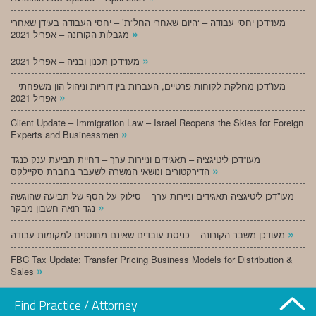
מעו”דכן יחסי עבודה – ‘היום שאחרי החל”ת’ – יחסי העבודה בעידן שאחרי
»
מגבלות הקורונה – אפריל 2021
»
מעו”דכן תכנון ובניה – אפריל 2021
מעו”דכן מחלקת לקוחות פרטיים, העברות בין-דוריות וניהול הון משפחתי –
»
אפריל 2021
Client Update – Immigration Law – Israel Reopens the Skies for Foreign
»
Experts and Businessmen
מעו”דכן ליטיגציה – תאגידים וניירות ערך – דחיית תביעת ענק כנגד
»
הדירקטורים ונושאי המשרה לשעבר בחברת סקיילקס
מעו”דכן ליטיגציה תאגידים וניירות ערך – סילוק על הסף של תביעה שהוגשה
»
נגד רואה חשבון מבקר
»
מעודכן משבר הקורונה – כניסת עובדים שאינם מחוסנים למקומות עבודה
FBC Tax Update: Transfer Pricing Business Models for Distribution &
»
Sales
»
מעו”דכן תכנון ובניה – מרץ 2021
Find Practice / Attorney