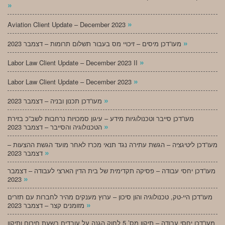
»
»
Aviation Client Update – December 2023
»
מעו”דכן מיסים – זיכויי מס בעבור תשלום תרומות – דצמבר 2023
»
Labor Law Client Update – December 2023 II
»
Labor Law Client Update – December 2023
»
מעו”דכן תכנון ובניה – דצמבר 2023
מעו”דכן סייבר וטכנולוגיות מידע – עיגון סמכויות נרחבות לשב”כ בזירת
»
הטכנולוגיה והסייבר – דצמבר 2023
מעו”דכן ליטיגציה – הגשת עתירה נגד תנאי מכרז לאחר מועד הגשת ההצעות –
»
דצמבר 2023
מעו”דכן יחסי עבודה – פסיקה תקדימית של בית הדין הארצי לעבודה – דצמבר
»
2023
מעו”דכן היי-טק, טכנולוגיה והון סיכון – ערוץ מענקים מהיר לחברות עם תזרים
»
מזומנים קצר – דצמבר 2023
מעו”דכן יחסי עבודה – תיקון מס’ 5 לחוק הגנה על עובדים בשעת חירום ותיקון