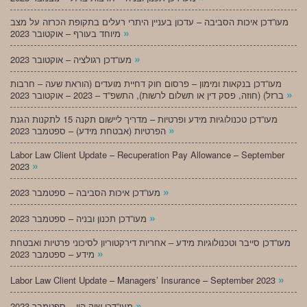
מעו”דכן איכות הסביבה – עדכון בעניין היתרי רעלים בתקופת הכרזה על מצב
»
מיוחד בעורף – אוקטובר 2023
»
מעו”דכן רגולציה – אוקטובר 2023
מעו”דכן בנקאות ומימון – פרסום חוק דחיית מועדים (הוראת שעה – חרבות
»
ברזל) (חוזה, פסק דין או תשלום לרשות), התשפ”ד – 2023 – אוקטובר 2023
מעו”דכן טכנולוגיות מידע ופרטיות – מדריך ליישום תקנה 15 לתקנות הגנת
»
הפרטיות (אבטחת מידע) – ספטמבר 2023
Labor Law Client Update – Recuperation Pay Allowance – September
»
2023
»
מעו”דכן איכות הסביבה – ספטמבר 2023
»
מעו”דכן תכנון ובניה – ספטמבר 2023
מעו”דכן סייבר וטכנולוגיות מידע – אחריות דירקטוריון לסיכוני פרטיות ואבטחת
»
מידע – ספטמבר 2023
»
Labor Law Client Update – Managers’ Insurance – September 2023
»
מעו”דכן שוק הון – ספטמבר 2023