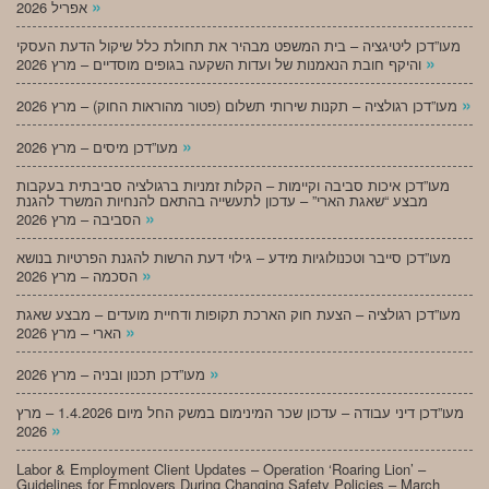
»
אפריל 2026
מעו”דכן ליטיגציה – בית המשפט מבהיר את תחולת כלל שיקול הדעת העסקי
»
והיקף חובת הנאמנות של ועדות השקעה בגופים מוסדיים – מרץ 2026
»
מעו”דכן רגולציה – תקנות שירותי תשלום (פטור מהוראות החוק) – מרץ 2026
»
מעו”דכן מיסים – מרץ 2026
מעו”דכן איכות סביבה וקיימות – הקלות זמניות ברגולציה סביבתית בעקבות
מבצע “שאגת הארי” – עדכון לתעשייה בהתאם להנחיות המשרד להגנת
»
הסביבה – מרץ 2026
מעו”דכן סייבר וטכנולוגיות מידע – גילוי דעת הרשות להגנת הפרטיות בנושא
»
הסכמה – מרץ 2026
מעו”דכן רגולציה – הצעת חוק הארכת תקופות ודחיית מועדים – מבצע שאגת
»
הארי – מרץ 2026
»
מעו”דכן תכנון ובניה – מרץ 2026
מעו”דכן דיני עבודה – עדכון שכר המינימום במשק החל מיום 1.4.2026 – מרץ
»
2026
Labor & Employment Client Updates – Operation ‘Roaring Lion’ –
Guidelines for Employers During Changing Safety Policies – March