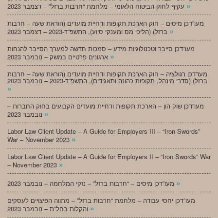
»
עקיף לחוק הביטוח הלאומי – מלחמת “חרבות ברזל” – דצמבר 2023
מעו”דכן מיסים – חוק הארכת תקופות ודחיית מועדים (הוראת שעה – חרבות
»
ברזל) (הליכי מס ומענקי סיוע), התשפ”ד-2023 – דצמבר 2023
מעו”דכן סייבר וטכנולוגיות מידע – סמכות חדשה למערך הסייבר להנחות
»
ארגונים פרטיים במשק – נובמבר 2023
מעו”דכן רגולציה – חוק הארכת תקופות ודחיית מועדים (הוראת שעה – חרבות
ברזל) (סדרי מינהל, תקופות כהונה ותאגידים), התשפ”ד-2023 – נובמבר 2023
»
מעו”דכן שוק הון – הארכת תקופות ודחיית מועדים הקבועים בחוק החברות –
»
נובמבר 2023
Labor Law Client Update – A Guide for Employers III – “Iron Swords”
»
War – November 2023
Labor Law Client Update – A Guide for Employers II – “Iron Swords” War
»
– November 2023
»
מעו”דכן מיסים – “חרבות ברזל” – נזקי המלחמה – נובמבר 2023
מעו”דכן יחסי עבודה – מלחמת “חרבות ברזל” – מתווה הפיצויים לעסקים
»
והקלות בחל”ת – נובמבר 2023