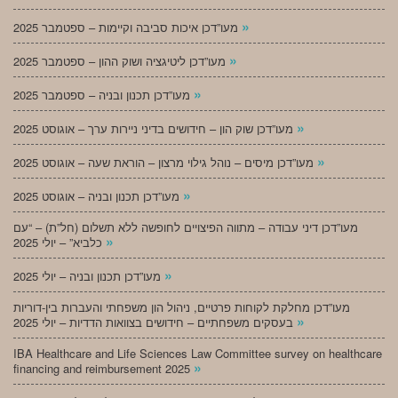
»
מעו”דכן איכות סביבה וקיימות – ספטמבר 2025
»
מעו”דכן ליטיגציה ושוק ההון – ספטמבר 2025
»
מעו”דכן תכנון ובניה – ספטמבר 2025
»
מעו”דכן שוק הון – חידושים בדיני ניירות ערך – אוגוסט 2025
»
מעו”דכן מיסים – נוהל גילוי מרצון – הוראת שעה – אוגוסט 2025
»
מעו”דכן תכנון ובניה – אוגוסט 2025
מעו”דכן דיני עבודה – מתווה הפיצויים לחופשה ללא תשלום (חל”ת) – “עם
»
כלביא” – יולי 2025
»
מעו”דכן תכנון ובניה – יולי 2025
מעו”דכן מחלקת לקוחות פרטיים, ניהול הון משפחתי והעברות בין-דוריות
»
בעסקים משפחתיים – חידושים בצוואות הדדיות – יולי 2025
IBA Healthcare and Life Sciences Law Committee survey on healthcare
»
financing and reimbursement 2025