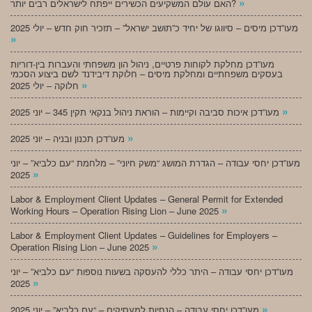
»
האם עולם המשקיעים הכשירים ייפתח לישראלים רבים יותר?
מעו”דכן מיסים – סיווגו של יחיד כ”תושב ישראל” – תזכיר חוק חדש – יולי 2025
»
מעו”דכן מחלקת לקוחות פרטיים, ניהול הון משפחתי והעברות בין-דוריות
בעסקים משפחתיים ומחלקת מיסים – חלוקת דיבידנד לשם ביצוע הסכמי
»
חלוקה – יולי 2025
»
מעו”דכן איכות סביבה וקיימות – הוראת ניהול בנקאי תקין 345 – יוני 2025
»
מעו”דכן תכנון ובניה – יוני 2025
מעו”דכן יחסי עבודה – הגדרת המושג “משק חיוני” – מלחמת “עם כלביא” – יוני
»
2025
Labor & Employment Client Updates – General Permit for Extended
»
Working Hours – Operation Rising Lion – June 2025
Labor & Employment Client Updates – Guidelines for Employers –
»
Operation Rising Lion – June 2025
מעו”דכן יחסי עבודה – היתר כללי להעסקה בשעות נוספות “עם כלביא” – יוני
»
2025
»
מעו”דכן יחסי עבודה – הנחיות למעסיקים – “עם כלביא” – יוני 2025