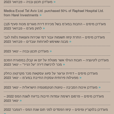
»
מעו”דכן תכנון ובניה – פברואר 2023
Medica Excel Tel Aviv Ltd. purchased 50% of Raphael Hospital Ltd.
»
from Harel Investments
מעו”דכן מיסים – החבות במע”מ בשל מכירת דירת מגורים מכוח סעיף 5(ב)
»
לחוק מע”מ – פברואר 2023
מעו”דכן מיסים – התרת קיזוז תשומות עבור דמי שכירות והוצאות נלוות לגבי
»
מבנה ששימש לארוחות עובדים – פברואר 2023
»
מעו”דכן תכנון ובניה – ינואר 2023
מעו”דכן ליטיגציה – חובות הגילוי אשר מוטלת על יזם או קבלן במסגרת הסכם
»
מכר לרכישת דירה “על הנייר” – ינואר 2023
מעו”דכן מיסים – דחיית ערעור על סיווג עסקאות מכר מקרקעין כחלק
»
מפעילות פירותית-עסקית החייבת במע”מ – ינואר 2023
»
מעו”דכן איכות הסביבה – טיוטת הטקסונומיה הישראלית – ינואר 2023
מעו”דכן מיסים – פרסום רשימת עמדות חייבות בדיווח לשנת המס 2022 –
»
ינואר 2023
מעו”דכן בלוקצ’יין ומיסים – קיזוז הפסדים לפני תום שנת המס – דצמבר 2022
»