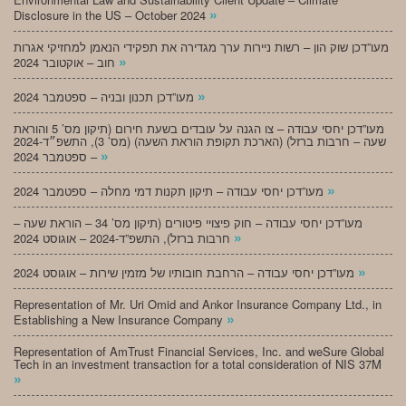
»
Disclosure in the US – October 2024
מעו”דכן שוק הון – רשות ניירות ערך מגדירה את תפקידי הנאמן למחזיקי אגרות
»
חוב – אוקטובר 2024
»
מעו”דכן תכנון ובניה – ספטמבר 2024
מעו”דכן יחסי עבודה – צו הגנה על עובדים בשעת חירום (תיקון מס’ 5 והוראת
שעה – חרבות ברזל) (הארכת תקופת הוראת השעה) (מס’ 3), התשפ״ד-2024
»
– ספטמבר 2024
»
מעו”דכן יחסי עבודה – תיקון תקנות דמי מחלה – ספטמבר 2024
מעו”דכן יחסי עבודה – חוק פיצויי פיטורים (תיקון מס’ 34 – הוראת שעה –
»
חרבות ברזל), התשפ”ד-2024 – אוגוסט 2024
»
מעו”דכן יחסי עבודה – הרחבת חובותיו של מזמין שירות – אוגוסט 2024
Representation of Mr. Uri Omid and Ankor Insurance Company Ltd., in
»
Establishing a New Insurance Company
Representation of AmTrust Financial Services, Inc. and weSure Global
Tech in an investment transaction for a total consideration of NIS 37M
»