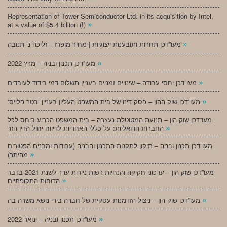
Representation of Tower Semiconductor Ltd. in its acquisition by Intel,
»
at a value of $5.4 billion (!)
»
מעו”דכן תחרות ותובענות ייצוגיות | מחיר מופרז – זליכה נ’ תנובה
»
מעו”דכן תכנון ובניה – מרץ 2022
»
מעו”דכן יחסי עבודה – שינויים זמניים בעניין תשלום דמי בידוד לעובדים
»
‘מעו”דכן שוק ההון – פסק דינו של בית המשפט העליון בעניין ‘בטר פלייס
מעו”דכן שוק הון – תנועת המטוטלת נעצרה – בית המשפט הכריע ביחס לכל
»
החברות הדואליות: על כללי האחריות לדיווח יחול הדין הזר
מעו”דכן תכנון ובניה – תיקון לתקנות התכנון והבניה (עבודות ומבנים הפטורים
»
מהיתר)
מעו”דכן שוק הון – עדכוני חקיקה והנחיות רשות ניירות ערך לשנת 2021 בדבר
»
הדוחות התקופתיים
»
מעו”דכן שוק הון – ניצול הזדמנות עסקית של חברה בידי נושא משרה בה
»
מעו”דכן תכנון ובניה – ינואר 2022