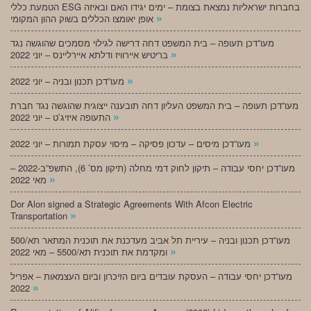
הטמעת כללי ESG בחברות ישראליות נמצאת בצומת – ימים יגידו האם ובאיזה
»
אופן יאומצו הכללים בשוק ההון המקומי
מעו”דכן תעופה – בית המשפט דחה דרישה לגילוי מסמכים שהוגשה נגד
»
בריטיש איירוויז ודלתא איירליינס – יוני 2022
»
מעו”דכן תכנון ובניה – יוני 2022
מעו”דכן תעופה – בית המשפט העליון דחה תובענה ייצוגית שהוגשה נגד חברת
»
התעופה איזיג’ט – יוני 2022
»
מעו”דכן מיסים – עדכון פסיקה – מיסוי עסקת תמורות – יוני 2022
מעו”דכן יחסי עבודה – תיקון לחוק דמי מחלה (תיקון מס’ 6), התשפ”ב-2022 –
»
מאי 2022
Dor Alon signed a Strategic Agreements With Afcon Electric
»
Transportation
מעו”דכן תכנון ובניה – עיריית תל אביב מעדכנת את תוכנית המתאר תא/500
»
ומקדמת את תוכנית תא/5500 – מאי 2022
מעו”דכן יחסי עבודה – העסקת עובדים ביום הזיכרון וביום העצמאות – אפריל
»
2022