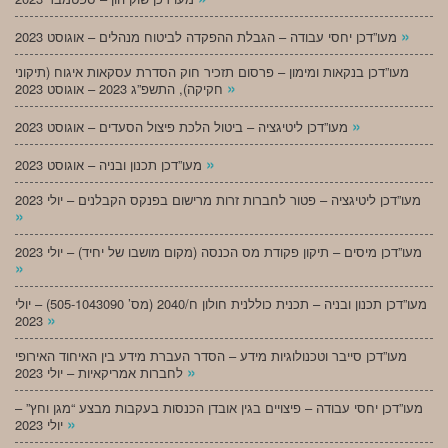
»
מעו”דכן יחסי עבודה – הגבלת ההפקדה לביטוח מנהלים – אוגוסט 2023
מעו”דכן בנקאות ומימון – פרסום תזכיר חוק הסדרת עסקאות איגוח (תיקוני
»
חקיקה), התשפ”ג 2023 – אוגוסט 2023
»
מעו”דכן ליטיגציה – ביטול הלכת פיצול הסעדים – אוגוסט 2023
»
מעו”דכן תכנון ובניה – אוגוסט 2023
מעו”דכן ליטיגציה – פטור לחברות זרות מרישום בפנקס הקבלנים – יולי 2023
»
מעו”דכן מיסים – תיקון פקודת מס הכנסה (מקום מושבו של יחיד) – יולי 2023
»
מעו”דכן תכנון ובניה – תכנית כוללנית חולון ח/2040 (מס’ 505-1043090) – יולי
»
2023
מעו”דכן סייבר וטכנולוגיות מידע – הסדר העברת מידע בין האיחוד האירופי
»
לחברות אמריקאיות – יולי 2023
מעו”דכן יחסי עבודה – פיצויים בגין אובדן הכנסות בעקבות מבצע “מגן וחץ” –
»
יולי 2023