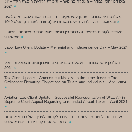
מעו”דכן יחסי עבודה – העסקת בני נוער – תזכורת לקראת חופשת הקיץ – יוני
»
2024
מעו”דכן דיני עבודה – עדכון למעסיקים – הרחבת ההגנות למשרתי מילואים
»
ובני זוגם – תיקון לחוק חיילים משוחררים (החזרה לעבודה), תש”ט-1949
מעו”דכן לקוחות פרטיים, העברות בין דוריות וניהול סכסוכי משפחה וירושה –
»
מאי 2024
Labor Law Client Update – Memorial and Independence Day – May 2024
»
מעו”דכן יחסי עבודה – העסקת עובדים ביום הזיכרון וביום העצמאות – מאי
»
2024
Tax Client Update – Amendment No. 272 to the Israel Income Tax
Ordinance: Reporting Obligations on Trusts and Individuals – April 2024
»
Aviation Law Client Update – Successful Representation of Wizz Air in
Supreme Court Appeal Regarding Unrefunded Airport Taxes – April 2024
»
מעו”דכן טכנולוגיות מידע ופרטיות – עדכון לקוחות לעניין ניהול סיכוני אבטחת
»
מידע בשימוש בקוד פתוח – אפריל 2024