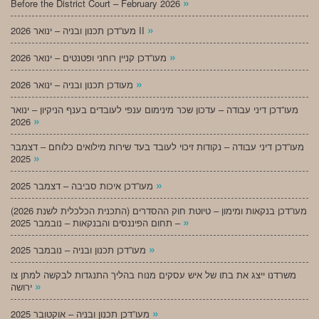
»
Before the District Court – February 2026
»
מעו”דכן תכנון ובניה – ינואר 2026 II
»
מעו”דכן קניין רוחני ופטנטים – ינואר 2026
»
מעודכן תכנון ובניה – ינואר 2026
מעו”דכן דיני עבודה – עדכון שכר מינימום ענפי לעובדים בענף הניקיון – ינואר
»
2026
מעו”דכן דיני עבודה – נקודות זיכוי לעובד בעד שירות מילואים כלוחם – דצמבר
»
2025
»
מעו”דכן איכות סביבה – דצמבר 2025
מעו”דכן בנקאות ומימון – טיוטת חוק ההסדרים (התכנית הכלכלית לשנת 2026)
»
– תחום הפיננסים והבנקאות – נובמבר 2025
»
מעו”דכן תכנון ובניה – נובמבר 2025
משרדנו ייצג את בתו של איש עסקים מנוח בהליך התנגדות לבקשה למתן צו
»
ירושה
»
מעו”דכן תכנון ובניה – אוקטובר 2025