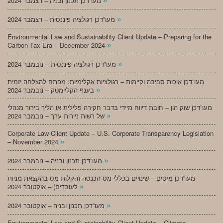
מעו”דכן תכנון ובניה – דצמבר 2024
»
מעו”דכן רגולציה פיננסית – דצמבר 2024
Environmental Law and Sustainability Client Update – Preparing for the
»
Carbon Tax Era – December 2024
»
מעו”דכן רגולציה פיננסית – נובמבר 2024
מעו”דכן איכות סביבה וקיימות – רגולציות אקלימיות: מפתח להצלחה יזמית
»
בענף הקליימטק – נובמבר 2024
מעו”דכן שוק הון – חובת דיווח מיידי בדבר חקירה פלילית או הליך בירור מנהלי
»
של רשות ניירות ערך – נובמבר 2024
Corporate Law Client Update – U.S. Corporate Transparency Legislation
»
– November 2024
»
מעו”דכן תכנון ובניה – נובמבר 2024
מעו”דכן מיסים – שינויים בכללי מס הכנסה (הקלות מס בהקצאת מניות
»
לעובדים) – אוקטובר 2024
»
מעו”דכן תכנון ובניה – אוקטובר 2024
Environmental Law and Sustainability Client Update – Climate