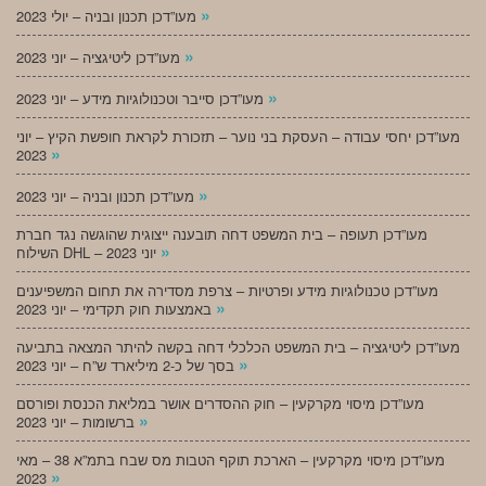
»
מעו”דכן תכנון ובניה – יולי 2023
»
מעו”דכן ליטיגציה – יוני 2023
»
מעו”דכן סייבר וטכנולוגיות מידע – יוני 2023
מעו”דכן יחסי עבודה – העסקת בני נוער – תזכורת לקראת חופשת הקיץ – יוני
»
2023
»
מעו”דכן תכנון ובניה – יוני 2023
מעו”דכן תעופה – בית המשפט דחה תובענה ייצוגית שהוגשה נגד חברת
»
השילוח DHL – יוני 2023
מעו”דכן טכנולוגיות מידע ופרטיות – צרפת מסדירה את תחום המשפיענים
»
באמצעות חוק תקדימי – יוני 2023
מעו”דכן ליטיגציה – בית המשפט הכלכלי דחה בקשה להיתר המצאה בתביעה
»
בסך של כ-2 מיליארד ש”ח – יוני 2023
מעו”דכן מיסוי מקרקעין – חוק ההסדרים אושר במליאת הכנסת ופורסם
»
ברשומות – יוני 2023
מעו”דכן מיסוי מקרקעין – הארכת תוקף הטבות מס שבח בתמ”א 38 – מאי
»
2023