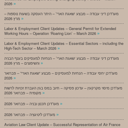
»
2026
מעו”דכן דיני עבודה – מבצע ‘שאגת הארי’ – היתר העסקה בשעות נוספות –
»
מרץ 2026
Labor & Employment Client Updates – General Permit for Extended
»
Working Hours – Operation ‘Roaring Lion’ – March 2026
Labor & Employment Client Updates – Essential Sectors – including the
»
High-Tech Sector – March 2026
מעו”דכן דיני עבודה – מבצע ‘שאגת הארי’ – הנחיות למעסיקים בענף הבניה
»
והשיפוצים – מרץ 2026
מעו”דכן יחסי עבודה – הנחיות למעסיקים – מבצע “שאגת הארי” – פברואר
»
2026
מעו”דכן מיסוי מקרקעין – עדכון פסיקה – חיוב במס בגין העברת זכויות לרשות
»
מקומית – פברואר 2026
»
מעו”דכן תכנון ובניה – פברואר 2026
»
מעו”דכן ליטיגציה – פברואר 2026
Aviation Law Client Update – Successful Representation of Air France