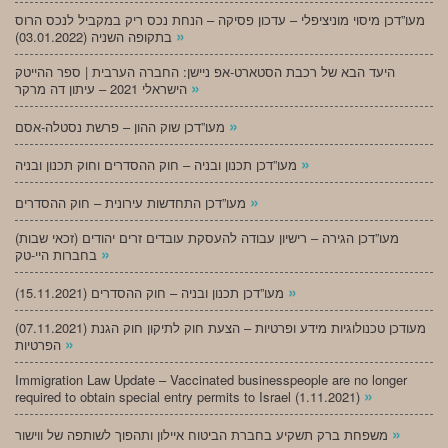
מעו”דכן מיסוי מוניציפלי – עדכון פסיקה – הנחת נכס ריק במקביל לנכס הרוס
»
בתקופה השניה (03.01.2022)
היעד הבא של רכבת הסטארט-אפ ניישן: החברה הערבית | ספר ההייטק
»
הישראלי 2021 – עיתון דה מרקר
»
מעו”דכן שוק ההון – פרשת נסטלה-אסם
»
מעו”דכן תכנון ובניה – חוק ההסדרים וחוק תכנון ובניה
»
מעו”דכן התחדשות עירונית – חוק ההסדרים
מעו”דכן הגירה – רישיון עבודה להעסקת עובדים זרים יהודים (זכאי שבות)
»
בחברות היי-טק
»
מעו”דכן תכנון ובניה – חוק ההסדרים (15.11.2021)
(07.11.2021) מעודכן טכנולוגיות מידע ופרטיות – הצעת חוק לתיקון חוק הגנת
»
הפרטיות
Immigration Law Update – Vaccinated businesspeople are no longer
»
required to obtain special entry permits to Israel (1.11.2021)
»
משפחת ברק תשקיע בחברת הביטוח איילון ותהפוך לשותפה של ווישור