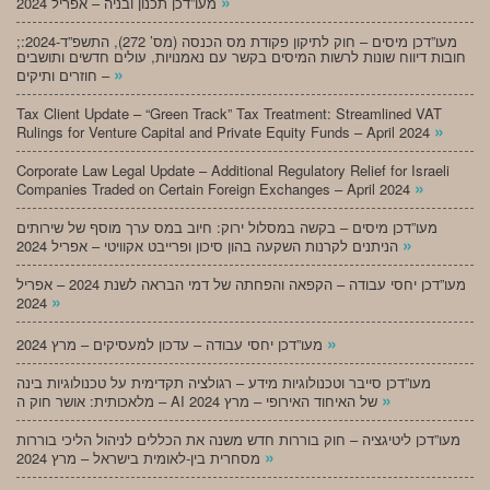
»
מעו”דכן תכנון ובניה – אפריל 2024
;מעו”דכן מיסים – חוק לתיקון פקודת מס הכנסה (מס’ 272), התשפ”ד-2024:
חובות דיווח שונות לרשות המיסים בקשר עם נאמנויות, עולים חדשים ותושבים
»
חוזרים ותיקים –
Tax Client Update – “Green Track” Tax Treatment: Streamlined VAT
»
Rulings for Venture Capital and Private Equity Funds – April 2024
Corporate Law Legal Update – Additional Regulatory Relief for Israeli
»
Companies Traded on Certain Foreign Exchanges – April 2024
מעו”דכן מיסים – בקשה במסלול ירוק: חיוב במס ערך מוסף של שירותים
»
הניתנים לקרנות השקעה בהון סיכון ופרייבט אקוויטי – אפריל 2024
מעו”דכן יחסי עבודה – הקפאה והפחתה של דמי הבראה לשנת 2024 – אפריל
»
2024
»
מעו”דכן יחסי עבודה – עדכון למעסיקים – מרץ 2024
מעו”דכן סייבר וטכנולוגיות מידע – רגולציה תקדימית על טכנולוגיות בינה
»
מלאכותית: אושר חוק ה – AI של האיחוד האירופי – מרץ 2024
מעו”דכן ליטיגציה – חוק בוררות חדש משנה את הכללים לניהול הליכי בוררות
»
מסחרית בין-לאומית בישראל – מרץ 2024