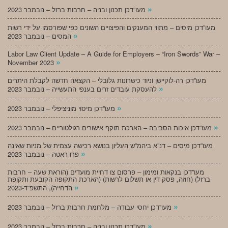
»
מעו”דכן תכנון ובניה – חרבות ברזל – נובמבר 2023
מעו”דכן מיסים – מתווי המענקים והפיצויים השונים כפי שפורסמו על ידי רשות
»
המסים – נובמבר 2023
Labor Law Client Update – A Guide for Employers – “Iron Swords” War –
»
November 2023
מעו”דכן רה-לוקיישן וניוד כישרונות גלובלי – הקצאה חדשה לקבלת היתרים
»
להעסקת עובדים זרים בענפי התעשייה – נובמבר 2023
»
מעו”דכן מיסוי מוניציפלי – נובמבר 2023
»
מעו”דכן איכות הסביבה – הארכת תוקף אישורים רגולטוריים – נובמבר 2023
מעו”דכן מיסים – דנ”א ביהמ”ש העליון בנושא רכישה עצמית של מניות שאינה
»
פרו-ראטה – נובמבר 2023
מעו”דכן בנקאות ומימון – פרסום צו דחיית מועדים (הוראת שעה – חרבות
ברזל) (חוזה, פסק דין או תשלום לרשות) (הארכת התקופה הקובעת ותקופת
»
הדחייה), התשפ”ד-2023
»
מעו”דכן יחסי עבודה – מלחמת חרבות ברזל – נובמבר 2023
»
מעו”דכן תכנון ובניה – חרבות ברזל – נובמבר 2023