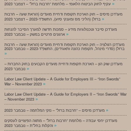
»
עקיף לחוק הביטוח הלאומי – מלחמת “חרבות ברזל” – דצמבר 2023
מעו”דכן מיסים – חוק הארכת תקופות ודחיית מועדים (הוראת שעה – חרבות
»
ברזל) (הליכי מס ומענקי סיוע), התשפ”ד-2023 – דצמבר 2023
מעו”דכן סייבר וטכנולוגיות מידע – סמכות חדשה למערך הסייבר להנחות
»
ארגונים פרטיים במשק – נובמבר 2023
מעו”דכן רגולציה – חוק הארכת תקופות ודחיית מועדים (הוראת שעה – חרבות
ברזל) (סדרי מינהל, תקופות כהונה ותאגידים), התשפ”ד-2023 – נובמבר 2023
»
מעו”דכן שוק הון – הארכת תקופות ודחיית מועדים הקבועים בחוק החברות –
»
נובמבר 2023
Labor Law Client Update – A Guide for Employers III – “Iron Swords”
»
War – November 2023
Labor Law Client Update – A Guide for Employers II – “Iron Swords” War
»
– November 2023
»
מעו”דכן מיסים – “חרבות ברזל” – נזקי המלחמה – נובמבר 2023
מעו”דכן יחסי עבודה – מלחמת “חרבות ברזל” – מתווה הפיצויים לעסקים
»
והקלות בחל”ת – נובמבר 2023