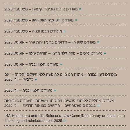
»
מעו”דכן איכות סביבה וקיימות – ספטמבר 2025
»
מעו”דכן ליטיגציה ושוק ההון – ספטמבר 2025
»
מעו”דכן תכנון ובניה – ספטמבר 2025
»
מעו”דכן שוק הון – חידושים בדיני ניירות ערך – אוגוסט 2025
»
מעו”דכן מיסים – נוהל גילוי מרצון – הוראת שעה – אוגוסט 2025
»
מעו”דכן תכנון ובניה – אוגוסט 2025
מעו”דכן דיני עבודה – מתווה הפיצויים לחופשה ללא תשלום (חל”ת) – “עם
»
כלביא” – יולי 2025
»
מעו”דכן תכנון ובניה – יולי 2025
מעו”דכן מחלקת לקוחות פרטיים, ניהול הון משפחתי והעברות בין-דוריות
»
בעסקים משפחתיים – חידושים בצוואות הדדיות – יולי 2025
IBA Healthcare and Life Sciences Law Committee survey on healthcare
»
financing and reimbursement 2025