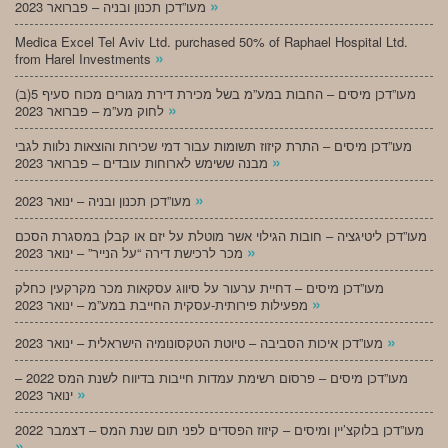
»
מעו”דכן תכנון ובניה – פברואר 2023
Medica Excel Tel Aviv Ltd. purchased 50% of Raphael Hospital Ltd.
»
from Harel Investments
מעו”דכן מיסים – החבות במע”מ בשל מכירת דירת מגורים מכוח סעיף 5(ב)
»
לחוק מע”מ – פברואר 2023
מעו”דכן מיסים – התרת קיזוז תשומות עבור דמי שכירות והוצאות נלוות לגבי
»
מבנה ששימש לארוחות עובדים – פברואר 2023
»
מעו”דכן תכנון ובניה – ינואר 2023
מעו”דכן ליטיגציה – חובות הגילוי אשר מוטלת על יזם או קבלן במסגרת הסכם
»
מכר לרכישת דירה “על הנייר” – ינואר 2023
מעו”דכן מיסים – דחיית ערעור על סיווג עסקאות מכר מקרקעין כחלק
»
מפעילות פירותית-עסקית החייבת במע”מ – ינואר 2023
»
מעו”דכן איכות הסביבה – טיוטת הטקסונומיה הישראלית – ינואר 2023
מעו”דכן מיסים – פרסום רשימת עמדות חייבות בדיווח לשנת המס 2022 –
»
ינואר 2023
מעו”דכן בלוקצ’יין ומיסים – קיזוז הפסדים לפני תום שנת המס – דצמבר 2022
»