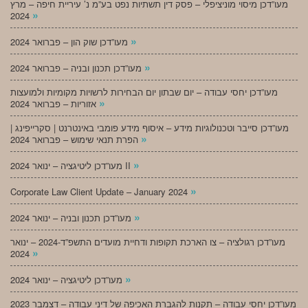
מעו”דכן מיסוי מוניציפלי – פסק דין תשתיות נפט בע”מ נ’ עיריית חיפה – מרץ
»
2024
»
מעו”דכן שוק הון – פברואר 2024
»
מעו”דכן תכנון ובניה – פברואר 2024
מעו”דכן יחסי עבודה – יום שבתון יום הבחירות לרשויות מקומיות ולמועצות
»
אזוריות – פברואר 2024
מעו”דכן סייבר וטכנולוגיות מידע – איסוף מידע פומבי באינטרנט | סקרייפינג |
»
הפרת תנאי שימוש – פברואר 2024
»
מעו”דכן ליטיגציה – ינואר 2024 II
»
Corporate Law Client Update – January 2024
»
מעו”דכן תכנון ובניה – ינואר 2024
מעו”דכן רגולציה – צו הארכת תקופות ודחיית מועדים התשפ”ד-2024 – ינואר
»
2024
»
מעו”דכן ליטיגציה – ינואר 2024
מעו”דכן יחסי עבודה – תקנות להגברת האכיפה של דיני עבודה – דצמבר 2023