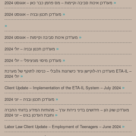
»
מעו”דכן איכות סביבה וקיימות – מס פחמן כבר כאן – אוגוסט 2024
»
מעו”דכן תכנון ובניה – אוגוסט 2024
»
»
מעו”דכן איכות סביבה וקיימות – אוגוסט 2024
»
מעו”דכן תכנון ובניה – יולי 2024
»
מעו”דכן מיסוי מוניציפלי – יולי 2024
מעו”דכן רה-לוקיישן וניוד כישרונות גלובלי – כניסה לתוקף של מערכת ETA-IL –
»
יולי 2024
»
Client Update – Implementation of the ETA-IL System – July 2024
»
מעו”דכן תכנון ובניה – יוני 2024
מעו”דכן שוק הון – חידושים בדיני ניירות ערך – מהותיות המידע בדווחי החברה
»
וחובת העדכון בגינו – יוני 2024
»
Labor Law Client Update – Employment of Teenagers – June 2024