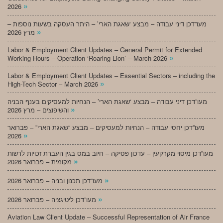
»
2026
מעו”דכן דיני עבודה – מבצע ‘שאגת הארי’ – היתר העסקה בשעות נוספות –
»
מרץ 2026
Labor & Employment Client Updates – General Permit for Extended
»
Working Hours – Operation ‘Roaring Lion’ – March 2026
Labor & Employment Client Updates – Essential Sectors – including the
»
High-Tech Sector – March 2026
מעו”דכן דיני עבודה – מבצע ‘שאגת הארי’ – הנחיות למעסיקים בענף הבניה
»
והשיפוצים – מרץ 2026
מעו”דכן יחסי עבודה – הנחיות למעסיקים – מבצע “שאגת הארי” – פברואר
»
2026
מעו”דכן מיסוי מקרקעין – עדכון פסיקה – חיוב במס בגין העברת זכויות לרשות
»
מקומית – פברואר 2026
»
מעו”דכן תכנון ובניה – פברואר 2026
»
מעו”דכן ליטיגציה – פברואר 2026
Aviation Law Client Update – Successful Representation of Air France