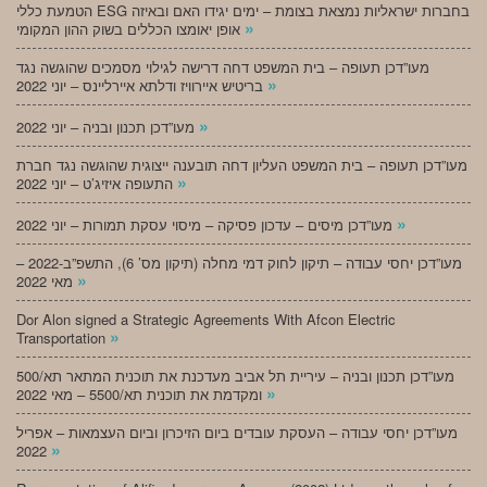
הטמעת כללי ESG בחברות ישראליות נמצאת בצומת – ימים יגידו האם ובאיזה
»
אופן יאומצו הכללים בשוק ההון המקומי
מעו”דכן תעופה – בית המשפט דחה דרישה לגילוי מסמכים שהוגשה נגד
»
בריטיש איירוויז ודלתא איירליינס – יוני 2022
»
מעו”דכן תכנון ובניה – יוני 2022
מעו”דכן תעופה – בית המשפט העליון דחה תובענה ייצוגית שהוגשה נגד חברת
»
התעופה איזיג’ט – יוני 2022
»
מעו”דכן מיסים – עדכון פסיקה – מיסוי עסקת תמורות – יוני 2022
מעו”דכן יחסי עבודה – תיקון לחוק דמי מחלה (תיקון מס’ 6), התשפ”ב-2022 –
»
מאי 2022
Dor Alon signed a Strategic Agreements With Afcon Electric
»
Transportation
מעו”דכן תכנון ובניה – עיריית תל אביב מעדכנת את תוכנית המתאר תא/500
»
ומקדמת את תוכנית תא/5500 – מאי 2022
מעו”דכן יחסי עבודה – העסקת עובדים ביום הזיכרון וביום העצמאות – אפריל
»
2022