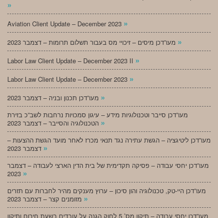
»
»
Aviation Client Update – December 2023
»
מעו”דכן מיסים – זיכויי מס בעבור תשלום תרומות – דצמבר 2023
»
Labor Law Client Update – December 2023 II
»
Labor Law Client Update – December 2023
»
מעו”דכן תכנון ובניה – דצמבר 2023
מעו”דכן סייבר וטכנולוגיות מידע – עיגון סמכויות נרחבות לשב”כ בזירת
»
הטכנולוגיה והסייבר – דצמבר 2023
מעו”דכן ליטיגציה – הגשת עתירה נגד תנאי מכרז לאחר מועד הגשת ההצעות –
»
דצמבר 2023
מעו”דכן יחסי עבודה – פסיקה תקדימית של בית הדין הארצי לעבודה – דצמבר
»
2023
מעו”דכן היי-טק, טכנולוגיה והון סיכון – ערוץ מענקים מהיר לחברות עם תזרים
»
מזומנים קצר – דצמבר 2023
מעו”דכן יחסי עבודה – תיקון מס’ 5 לחוק הגנה על עובדים בשעת חירום ותיקון