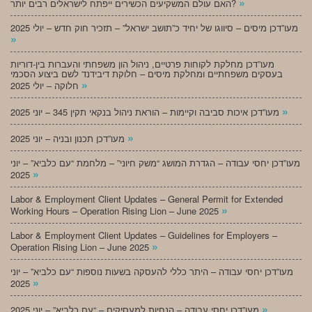
»
האם עולם המשקיעים הכשירים ייפתח לישראלים רבים יותר?
מעו”דכן מיסים – סיווגו של יחיד כ”תושב ישראל” – תזכיר חוק חדש – יולי 2025
»
מעו”דכן מחלקת לקוחות פרטיים, ניהול הון משפחתי והעברות בין-דוריות
בעסקים משפחתיים ומחלקת מיסים – חלוקת דיבידנד לשם ביצוע הסכמי
»
חלוקה – יולי 2025
»
מעו”דכן איכות סביבה וקיימות – הוראת ניהול בנקאי תקין 345 – יוני 2025
»
מעו”דכן תכנון ובניה – יוני 2025
מעו”דכן יחסי עבודה – הגדרת המושג “משק חיוני” – מלחמת “עם כלביא” – יוני
»
2025
Labor & Employment Client Updates – General Permit for Extended
»
Working Hours – Operation Rising Lion – June 2025
Labor & Employment Client Updates – Guidelines for Employers –
»
Operation Rising Lion – June 2025
מעו”דכן יחסי עבודה – היתר כללי להעסקה בשעות נוספות “עם כלביא” – יוני
»
2025
»
מעו”דכן יחסי עבודה – הנחיות למעסיקים – “עם כלביא” – יוני 2025