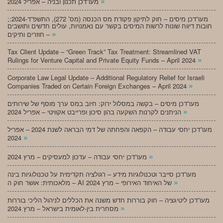
»
מעו”דכן תכנון ובניה – אפריל 2024
;מעו”דכן מיסים – חוק לתיקון פקודת מס הכנסה (מס’ 272), התשפ”ד-2024:
חובות דיווח שונות לרשות המיסים בקשר עם נאמנויות, עולים חדשים ותושבים
»
חוזרים ותיקים –
Tax Client Update – “Green Track” Tax Treatment: Streamlined VAT
»
Rulings for Venture Capital and Private Equity Funds – April 2024
Corporate Law Legal Update – Additional Regulatory Relief for Israeli
»
Companies Traded on Certain Foreign Exchanges – April 2024
מעו”דכן מיסים – בקשה במסלול ירוק: חיוב במס ערך מוסף של שירותים
»
הניתנים לקרנות השקעה בהון סיכון ופרייבט אקוויטי – אפריל 2024
מעו”דכן יחסי עבודה – הקפאה והפחתה של דמי הבראה לשנת 2024 – אפריל
»
2024
»
מעו”דכן יחסי עבודה – עדכון למעסיקים – מרץ 2024
מעו”דכן סייבר וטכנולוגיות מידע – רגולציה תקדימית על טכנולוגיות בינה
»
מלאכותית: אושר חוק ה – AI של האיחוד האירופי – מרץ 2024
מעו”דכן ליטיגציה – חוק בוררות חדש משנה את הכללים לניהול הליכי בוררות
»
מסחרית בין-לאומית בישראל – מרץ 2024