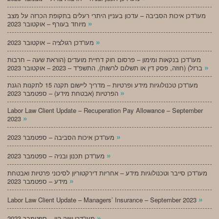
מעו”דכן איכות הסביבה – עדכון בעניין היתרי רעלים בתקופת הכרזה על מצב
»
מיוחד בעורף – אוקטובר 2023
»
מעו”דכן רגולציה – אוקטובר 2023
מעו”דכן בנקאות ומימון – פרסום חוק דחיית מועדים (הוראת שעה – חרבות
»
ברזל) (חוזה, פסק דין או תשלום לרשות), התשפ”ד – 2023 – אוקטובר 2023
מעו”דכן טכנולוגיות מידע ופרטיות – מדריך ליישום תקנה 15 לתקנות הגנת
»
הפרטיות (אבטחת מידע) – ספטמבר 2023
Labor Law Client Update – Recuperation Pay Allowance – September
»
2023
»
מעו”דכן איכות הסביבה – ספטמבר 2023
»
מעו”דכן תכנון ובניה – ספטמבר 2023
מעו”דכן סייבר וטכנולוגיות מידע – אחריות דירקטוריון לסיכוני פרטיות ואבטחת
»
מידע – ספטמבר 2023
»
Labor Law Client Update – Managers’ Insurance – September 2023
»
מעו”דכן שוק הון – ספטמבר 2023