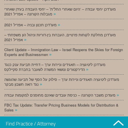
מעו”דכן יחסי עבודה – ‘היום שאחרי החל”ת’ – יחסי העבודה בעידן שאחרי
»
מגבלות הקורונה – אפריל 2021
»
מעו”דכן תכנון ובניה – אפריל 2021
מעו”דכן מחלקת לקוחות פרטיים, העברות בין-דוריות וניהול הון משפחתי –
»
אפריל 2021
Client Update – Immigration Law – Israel Reopens the Skies for Foreign
»
Experts and Businessmen
מעו”דכן ליטיגציה – תאגידים וניירות ערך – דחיית תביעת ענק כנגד
»
הדירקטורים ונושאי המשרה לשעבר בחברת סקיילקס
מעו”דכן ליטיגציה תאגידים וניירות ערך – סילוק על הסף של תביעה שהוגשה
»
נגד רואה חשבון מבקר
»
מעודכן משבר הקורונה – כניסת עובדים שאינם מחוסנים למקומות עבודה
FBC Tax Update: Transfer Pricing Business Models for Distribution &
»
Sales
»
מעו”דכן תכנון ובניה – מרץ 2021
Find Practice / Attorney