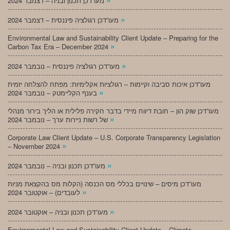
מעו”דכן תכנון ובניה – דצמבר 2024
»
מעו”דכן רגולציה פיננסית – דצמבר 2024
Environmental Law and Sustainability Client Update – Preparing for the
»
Carbon Tax Era – December 2024
»
מעו”דכן רגולציה פיננסית – נובמבר 2024
מעו”דכן איכות סביבה וקיימות – רגולציות אקלימיות: מפתח להצלחה יזמית
»
בענף הקליימטק – נובמבר 2024
מעו”דכן שוק הון – חובת דיווח מיידי בדבר חקירה פלילית או הליך בירור מנהלי
»
של רשות ניירות ערך – נובמבר 2024
Corporate Law Client Update – U.S. Corporate Transparency Legislation
»
– November 2024
»
מעו”דכן תכנון ובניה – נובמבר 2024
מעו”דכן מיסים – שינויים בכללי מס הכנסה (הקלות מס בהקצאת מניות
»
לעובדים) – אוקטובר 2024
»
מעו”דכן תכנון ובניה – אוקטובר 2024
Environmental Law and Sustainability Client Update – Climate