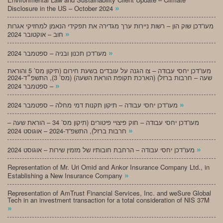
»
Disclosure in the US – October 2024
מעו”דכן שוק הון – רשות ניירות ערך מגדירה את תפקידי הנאמן למחזיקי אגרות
»
חוב – אוקטובר 2024
»
מעו”דכן תכנון ובניה – ספטמבר 2024
מעו”דכן יחסי עבודה – צו הגנה על עובדים בשעת חירום (תיקון מס’ 5 והוראת
שעה – חרבות ברזל) (הארכת תקופת הוראת השעה) (מס’ 3), התשפ״ד-2024
»
– ספטמבר 2024
»
מעו”דכן יחסי עבודה – תיקון תקנות דמי מחלה – ספטמבר 2024
מעו”דכן יחסי עבודה – חוק פיצויי פיטורים (תיקון מס’ 34 – הוראת שעה –
»
חרבות ברזל), התשפ”ד-2024 – אוגוסט 2024
»
מעו”דכן יחסי עבודה – הרחבת חובותיו של מזמין שירות – אוגוסט 2024
Representation of Mr. Uri Omid and Ankor Insurance Company Ltd., in
»
Establishing a New Insurance Company
Representation of AmTrust Financial Services, Inc. and weSure Global
Tech in an investment transaction for a total consideration of NIS 37M
»