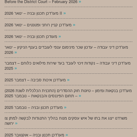
»
Before the District Court – February 2026
»
מעו”דכן תכנון ובניה – ינואר 2026 II
»
מעו”דכן קניין רוחני ופטנטים – ינואר 2026
»
מעודכן תכנון ובניה – ינואר 2026
מעו”דכן דיני עבודה – עדכון שכר מינימום ענפי לעובדים בענף הניקיון – ינואר
»
2026
מעו”דכן דיני עבודה – נקודות זיכוי לעובד בעד שירות מילואים כלוחם – דצמבר
»
2025
»
מעו”דכן איכות סביבה – דצמבר 2025
מעו”דכן בנקאות ומימון – טיוטת חוק ההסדרים (התכנית הכלכלית לשנת 2026)
»
– תחום הפיננסים והבנקאות – נובמבר 2025
»
מעו”דכן תכנון ובניה – נובמבר 2025
משרדנו ייצג את בתו של איש עסקים מנוח בהליך התנגדות לבקשה למתן צו
»
ירושה
»
מעו”דכן תכנון ובניה – אוקטובר 2025