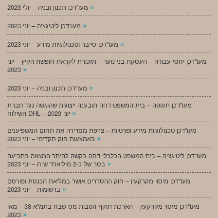
»
מעו”דכן תכנון ובניה – יולי 2023
»
מעו”דכן ליטיגציה – יוני 2023
»
מעו”דכן סייבר וטכנולוגיות מידע – יוני 2023
מעו”דכן יחסי עבודה – העסקת בני נוער – תזכורת לקראת חופשת הקיץ – יוני
»
2023
»
מעו”דכן תכנון ובניה – יוני 2023
מעו”דכן תעופה – בית המשפט דחה תובענה ייצוגית שהוגשה נגד חברת
»
השילוח DHL – יוני 2023
מעו”דכן טכנולוגיות מידע ופרטיות – צרפת מסדירה את תחום המשפיענים
»
באמצעות חוק תקדימי – יוני 2023
מעו”דכן ליטיגציה – בית המשפט הכלכלי דחה בקשה להיתר המצאה בתביעה
»
בסך של כ-2 מיליארד ש”ח – יוני 2023
מעו”דכן מיסוי מקרקעין – חוק ההסדרים אושר במליאת הכנסת ופורסם
»
ברשומות – יוני 2023
מעו”דכן מיסוי מקרקעין – הארכת תוקף הטבות מס שבח בתמ”א 38 – מאי
»
2023