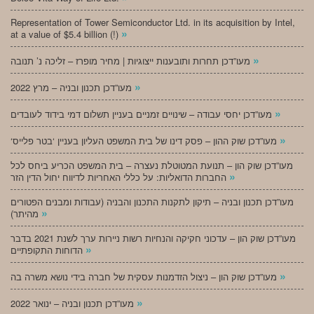
Representation of Tower Semiconductor Ltd. in its acquisition by Intel,
»
at a value of $5.4 billion (!)
»
מעו”דכן תחרות ותובענות ייצוגיות | מחיר מופרז – זליכה נ’ תנובה
»
מעו”דכן תכנון ובניה – מרץ 2022
»
מעו”דכן יחסי עבודה – שינויים זמניים בעניין תשלום דמי בידוד לעובדים
»
‘מעו”דכן שוק ההון – פסק דינו של בית המשפט העליון בעניין ‘בטר פלייס
מעו”דכן שוק הון – תנועת המטוטלת נעצרה – בית המשפט הכריע ביחס לכל
»
החברות הדואליות: על כללי האחריות לדיווח יחול הדין הזר
מעו”דכן תכנון ובניה – תיקון לתקנות התכנון והבניה (עבודות ומבנים הפטורים
»
מהיתר)
מעו”דכן שוק הון – עדכוני חקיקה והנחיות רשות ניירות ערך לשנת 2021 בדבר
»
הדוחות התקופתיים
»
מעו”דכן שוק הון – ניצול הזדמנות עסקית של חברה בידי נושא משרה בה
»
מעו”דכן תכנון ובניה – ינואר 2022