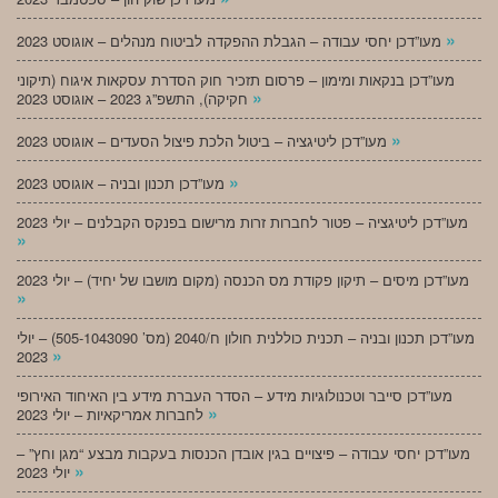
»
מעו”דכן יחסי עבודה – הגבלת ההפקדה לביטוח מנהלים – אוגוסט 2023
מעו”דכן בנקאות ומימון – פרסום תזכיר חוק הסדרת עסקאות איגוח (תיקוני
»
חקיקה), התשפ”ג 2023 – אוגוסט 2023
»
מעו”דכן ליטיגציה – ביטול הלכת פיצול הסעדים – אוגוסט 2023
»
מעו”דכן תכנון ובניה – אוגוסט 2023
מעו”דכן ליטיגציה – פטור לחברות זרות מרישום בפנקס הקבלנים – יולי 2023
»
מעו”דכן מיסים – תיקון פקודת מס הכנסה (מקום מושבו של יחיד) – יולי 2023
»
מעו”דכן תכנון ובניה – תכנית כוללנית חולון ח/2040 (מס’ 505-1043090) – יולי
»
2023
מעו”דכן סייבר וטכנולוגיות מידע – הסדר העברת מידע בין האיחוד האירופי
»
לחברות אמריקאיות – יולי 2023
מעו”דכן יחסי עבודה – פיצויים בגין אובדן הכנסות בעקבות מבצע “מגן וחץ” –
»
יולי 2023