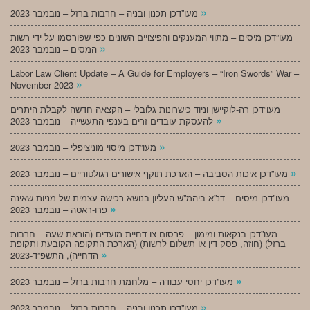
»
מעו”דכן תכנון ובניה – חרבות ברזל – נובמבר 2023
מעו”דכן מיסים – מתווי המענקים והפיצויים השונים כפי שפורסמו על ידי רשות
»
המסים – נובמבר 2023
Labor Law Client Update – A Guide for Employers – “Iron Swords” War –
»
November 2023
מעו”דכן רה-לוקיישן וניוד כישרונות גלובלי – הקצאה חדשה לקבלת היתרים
»
להעסקת עובדים זרים בענפי התעשייה – נובמבר 2023
»
מעו”דכן מיסוי מוניציפלי – נובמבר 2023
»
מעו”דכן איכות הסביבה – הארכת תוקף אישורים רגולטוריים – נובמבר 2023
מעו”דכן מיסים – דנ”א ביהמ”ש העליון בנושא רכישה עצמית של מניות שאינה
»
פרו-ראטה – נובמבר 2023
מעו”דכן בנקאות ומימון – פרסום צו דחיית מועדים (הוראת שעה – חרבות
ברזל) (חוזה, פסק דין או תשלום לרשות) (הארכת התקופה הקובעת ותקופת
»
הדחייה), התשפ”ד-2023
»
מעו”דכן יחסי עבודה – מלחמת חרבות ברזל – נובמבר 2023
»
מעו”דכן תכנון ובניה – חרבות ברזל – נובמבר 2023