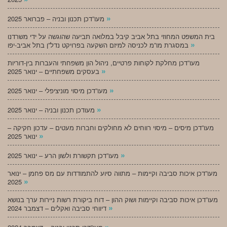
»
מעו”דכן תכנון ובניה – פברואר 2025
בית המשפט המחוזי בתל אביב קיבל במלואה תביעה שהוגשה על ידי משרדנו
»
במסגרת מו”מ לכניסה למיזם השקעה בפרויקט נדל”ן בתל אביב-יפו
מעו”דכן מחלקת לקוחות פרטיים, ניהול הון משפחתי והעברות בין-דוריות
»
בעסקים משפחתיים – ינואר 2025
»
מעו”דכן מיסוי מוניציפלי – ינואר 2025
»
מעודכן תכנון ובניה – ינואר 2025
מעו”דכן מיסים – מיסוי רווחים לא מחולקים וחברות מעטים – עדכון חקיקה –
»
ינואר 2025
»
מעו”דכן תקשורת ולשון הרע – ינואר 2025
מעו”דכן איכות סביבה וקיימות – מתווה סיוע להתמודדות עם מס פחמן – ינואר
»
2025
מעו”דכן איכות סביבה וקיימות ושוק ההון – דוח ביקורת רשות ניירות ערך בנושא
»
דיווחי סביבה ואקלים – דצמבר 2024
»