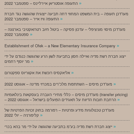
»
התעופה אוסטריאן איירליינס – ספטמבר 2022
מעו”דכן תעופה – בית המשפט המחוזי דחה תביעה ייצוגית שהוגשה נגד חברת
»
התעופה וויז אייר – ספטמבר 2022
מעו”דכן מיסוי מוניציפלי – עדכון פסיקה – ביטול חיוב רטרואקטיבי בארנונה –
»
ספטמבר 2022
»
Establishment of Ofek – a New Elementary Insurance Company
ייצוג חברת רשת מדיה ואיילה חסון בתביעת לשון הרע שהוגשה כנגדם על ידי
»
מר יוסף רחמים
»
אליאקסיס רוכשת את אקווריוס ספקטרום
»
מעו”דכן מיסים – השתתפות מלכ”רים במכרזי מדינה – אוגוסט 2022
מעו”דכן מיסים – כללי מחירי העברה בעסקאות בינלאומיות (transfer pricing)
»
– הרחבת חובות הדיווח על תאגידים הפועלים בישראל – אוגוסט 2022
מעו”דכן טכנולוגיות מידע ופרטיות – רפורמה בחוק זכויות הפרטיות של
»
קליפורניה – יולי 2022
»
ייצוג חברת רשת מדיה בע”מ בתביעה שהוגשה על-ידי מר בהא בכרי