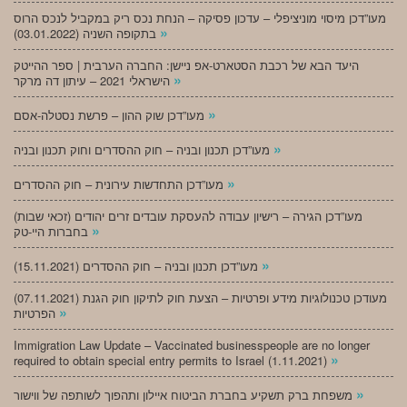
מעו”דכן מיסוי מוניציפלי – עדכון פסיקה – הנחת נכס ריק במקביל לנכס הרוס
»
בתקופה השניה (03.01.2022)
היעד הבא של רכבת הסטארט-אפ ניישן: החברה הערבית | ספר ההייטק
»
הישראלי 2021 – עיתון דה מרקר
»
מעו”דכן שוק ההון – פרשת נסטלה-אסם
»
מעו”דכן תכנון ובניה – חוק ההסדרים וחוק תכנון ובניה
»
מעו”דכן התחדשות עירונית – חוק ההסדרים
מעו”דכן הגירה – רישיון עבודה להעסקת עובדים זרים יהודים (זכאי שבות)
»
בחברות היי-טק
»
מעו”דכן תכנון ובניה – חוק ההסדרים (15.11.2021)
(07.11.2021) מעודכן טכנולוגיות מידע ופרטיות – הצעת חוק לתיקון חוק הגנת
»
הפרטיות
Immigration Law Update – Vaccinated businesspeople are no longer
»
required to obtain special entry permits to Israel (1.11.2021)
»
משפחת ברק תשקיע בחברת הביטוח איילון ותהפוך לשותפה של ווישור