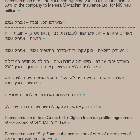
Representation of Alifim Insurance Agency (2002) Ltd., on the sale of
50% of the company to Menora Mivtachim Insurance Ltd. for NIS 140
»
million
»
מעו”דכן תכנון ובניה – אפריל 2022
מעו”דכן שוק הון – חוק שכר שווה לעובדת ולעובד (תיקון מס’ 6) – חובות דיווח
»
חדשות – אפריל 2022
»
מעו”דכן רגולציה – חוק עקרונות האסדרה, התשפ”ב-2021 – אפריל 2022
מעו”דכן יחסי עבודה – תיקון חוק עבודת נשים – תחולה על הורים המגדלים
»
את ילדיהם ללא סיוע של בן או בת זוג נוסף – מרץ 2022
מעו”דכן מיסים – פסיקת ביהמ”ש העליון בנושא הוצאות פיתוח לצרכי מס
»
רכישה – מרץ 2022
»
מכירת השליטה בגסטטנרטק לחברת מטריקס
»
ייצוג רפק אנרגיה בעסקה לרכישת שתי חברות מידי דלק
Representation of Icon Group Ltd. (iDigital) in an acquisition agreement
»
of the control of VISUAL D.G. Ltd.
Representation of Sky Fund in the acquisition of 50% of the shares of
»
Dolce Vita Way of Life Ltd.