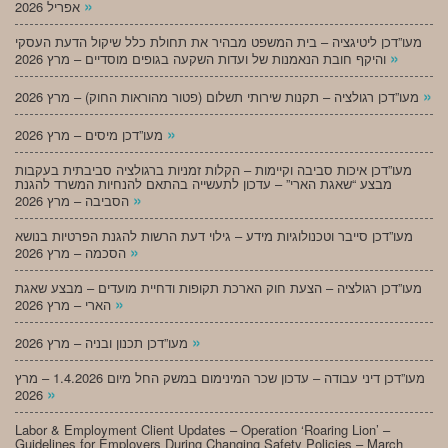
»
אפריל 2026
מעו”דכן ליטיגציה – בית המשפט מבהיר את תחולת כלל שיקול הדעת העסקי
»
והיקף חובת הנאמנות של ועדות השקעה בגופים מוסדיים – מרץ 2026
»
מעו”דכן רגולציה – תקנות שירותי תשלום (פטור מהוראות החוק) – מרץ 2026
»
מעו”דכן מיסים – מרץ 2026
מעו”דכן איכות סביבה וקיימות – הקלות זמניות ברגולציה סביבתית בעקבות
מבצע “שאגת הארי” – עדכון לתעשייה בהתאם להנחיות המשרד להגנת
»
הסביבה – מרץ 2026
מעו”דכן סייבר וטכנולוגיות מידע – גילוי דעת הרשות להגנת הפרטיות בנושא
»
הסכמה – מרץ 2026
מעו”דכן רגולציה – הצעת חוק הארכת תקופות ודחיית מועדים – מבצע שאגת
»
הארי – מרץ 2026
»
מעו”דכן תכנון ובניה – מרץ 2026
מעו”דכן דיני עבודה – עדכון שכר המינימום במשק החל מיום 1.4.2026 – מרץ
»
2026
Labor & Employment Client Updates – Operation ‘Roaring Lion’ –
Guidelines for Employers During Changing Safety Policies – March