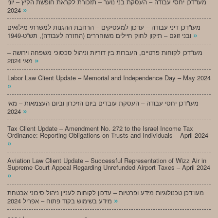
מעו”דכן יחסי עבודה – העסקת בני נוער – תזכורת לקראת חופשת הקיץ – יוני
»
2024
מעו”דכן דיני עבודה – עדכון למעסיקים – הרחבת ההגנות למשרתי מילואים
»
ובני זוגם – תיקון לחוק חיילים משוחררים (החזרה לעבודה), תש”ט-1949
מעו”דכן לקוחות פרטיים, העברות בין דוריות וניהול סכסוכי משפחה וירושה –
»
מאי 2024
Labor Law Client Update – Memorial and Independence Day – May 2024
»
מעו”דכן יחסי עבודה – העסקת עובדים ביום הזיכרון וביום העצמאות – מאי
»
2024
Tax Client Update – Amendment No. 272 to the Israel Income Tax
Ordinance: Reporting Obligations on Trusts and Individuals – April 2024
»
Aviation Law Client Update – Successful Representation of Wizz Air in
Supreme Court Appeal Regarding Unrefunded Airport Taxes – April 2024
»
מעו”דכן טכנולוגיות מידע ופרטיות – עדכון לקוחות לעניין ניהול סיכוני אבטחת
»
מידע בשימוש בקוד פתוח – אפריל 2024