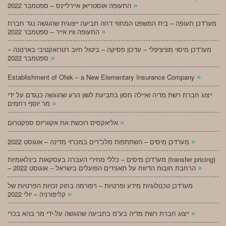
»
התעופה אוסטריאן איירליינס – ספטמבר 2022
מעו”דכן תעופה – בית המשפט המחוזי דחה תביעה ייצוגית שהוגשה נגד חברת
»
התעופה וויז אייר – ספטמבר 2022
מעו”דכן מיסוי מוניציפלי – עדכון פסיקה – ביטול חיוב רטרואקטיבי בארנונה –
»
ספטמבר 2022
»
Establishment of Ofek – a New Elementary Insurance Company
ייצוג חברת רשת מדיה ואיילה חסון בתביעת לשון הרע שהוגשה כנגדם על ידי
»
מר יוסף רחמים
»
אליאקסיס רוכשת את אקווריוס ספקטרום
»
מעו”דכן מיסים – השתתפות מלכ”רים במכרזי מדינה – אוגוסט 2022
מעו”דכן מיסים – כללי מחירי העברה בעסקאות בינלאומיות (transfer pricing)
»
– הרחבת חובות הדיווח על תאגידים הפועלים בישראל – אוגוסט 2022
מעו”דכן טכנולוגיות מידע ופרטיות – רפורמה בחוק זכויות הפרטיות של
»
קליפורניה – יולי 2022
»
ייצוג חברת רשת מדיה בע”מ בתביעה שהוגשה על-ידי מר בהא בכרי