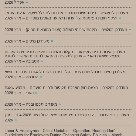
»
אפריל 2026
מעו”דכן ליטיגציה – בית המשפט מבהיר את תחולת כלל שיקול הדעת העסקי
»
והיקף חובת הנאמנות של ועדות השקעה בגופים מוסדיים – מרץ 2026
»
מעו”דכן רגולציה – תקנות שירותי תשלום (פטור מהוראות החוק) – מרץ 2026
»
מעו”דכן מיסים – מרץ 2026
מעו”דכן איכות סביבה וקיימות – הקלות זמניות ברגולציה סביבתית בעקבות
מבצע “שאגת הארי” – עדכון לתעשייה בהתאם להנחיות המשרד להגנת
»
הסביבה – מרץ 2026
מעו”דכן סייבר וטכנולוגיות מידע – גילוי דעת הרשות להגנת הפרטיות בנושא
»
הסכמה – מרץ 2026
מעו”דכן רגולציה – הצעת חוק הארכת תקופות ודחיית מועדים – מבצע שאגת
»
הארי – מרץ 2026
»
מעו”דכן תכנון ובניה – מרץ 2026
מעו”דכן דיני עבודה – עדכון שכר המינימום במשק החל מיום 1.4.2026 – מרץ
»
2026
Labor & Employment Client Updates – Operation ‘Roaring Lion’ –
Guidelines for Employers During Changing Safety Policies – March