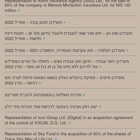
Representation of Alifim Insurance Agency (2002) Ltd., on the sale of
50% of the company to Menora Mivtachim Insurance Ltd. for NIS 140
»
million
»
מעו”דכן תכנון ובניה – אפריל 2022
מעו”דכן שוק הון – חוק שכר שווה לעובדת ולעובד (תיקון מס’ 6) – חובות דיווח
»
חדשות – אפריל 2022
»
מעו”דכן רגולציה – חוק עקרונות האסדרה, התשפ”ב-2021 – אפריל 2022
מעו”דכן יחסי עבודה – תיקון חוק עבודת נשים – תחולה על הורים המגדלים
»
את ילדיהם ללא סיוע של בן או בת זוג נוסף – מרץ 2022
מעו”דכן מיסים – פסיקת ביהמ”ש העליון בנושא הוצאות פיתוח לצרכי מס
»
רכישה – מרץ 2022
»
מכירת השליטה בגסטטנרטק לחברת מטריקס
»
ייצוג רפק אנרגיה בעסקה לרכישת שתי חברות מידי דלק
Representation of Icon Group Ltd. (iDigital) in an acquisition agreement
»
of the control of VISUAL D.G. Ltd.
Representation of Sky Fund in the acquisition of 50% of the shares of
»
Dolce Vita Way of Life Ltd.