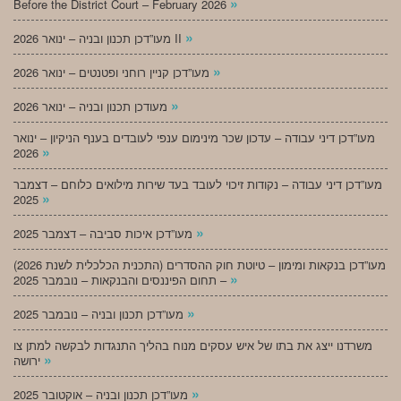
»
Before the District Court – February 2026
»
מעו”דכן תכנון ובניה – ינואר 2026 II
»
מעו”דכן קניין רוחני ופטנטים – ינואר 2026
»
מעודכן תכנון ובניה – ינואר 2026
מעו”דכן דיני עבודה – עדכון שכר מינימום ענפי לעובדים בענף הניקיון – ינואר
»
2026
מעו”דכן דיני עבודה – נקודות זיכוי לעובד בעד שירות מילואים כלוחם – דצמבר
»
2025
»
מעו”דכן איכות סביבה – דצמבר 2025
מעו”דכן בנקאות ומימון – טיוטת חוק ההסדרים (התכנית הכלכלית לשנת 2026)
»
– תחום הפיננסים והבנקאות – נובמבר 2025
»
מעו”דכן תכנון ובניה – נובמבר 2025
משרדנו ייצג את בתו של איש עסקים מנוח בהליך התנגדות לבקשה למתן צו
»
ירושה
»
מעו”דכן תכנון ובניה – אוקטובר 2025