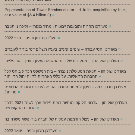
Representation of Tower Semiconductor Ltd. in its acquisition by Intel,
»
at a value of $5.4 billion (!)
»
מעו”דכן תחרות ותובענות ייצוגיות | מחיר מופרז – זליכה נ’ תנובה
»
מעו”דכן תכנון ובניה – מרץ 2022
»
מעו”דכן יחסי עבודה – שינויים זמניים בעניין תשלום דמי בידוד לעובדים
»
‘מעו”דכן שוק ההון – פסק דינו של בית המשפט העליון בעניין ‘בטר פלייס
מעו”דכן שוק הון – תנועת המטוטלת נעצרה – בית המשפט הכריע ביחס לכל
»
החברות הדואליות: על כללי האחריות לדיווח יחול הדין הזר
מעו”דכן תכנון ובניה – תיקון לתקנות התכנון והבניה (עבודות ומבנים הפטורים
»
מהיתר)
מעו”דכן שוק הון – עדכוני חקיקה והנחיות רשות ניירות ערך לשנת 2021 בדבר
»
הדוחות התקופתיים
»
מעו”דכן שוק הון – ניצול הזדמנות עסקית של חברה בידי נושא משרה בה
»
מעו”דכן תכנון ובניה – ינואר 2022