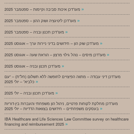
»
מעו”דכן איכות סביבה וקיימות – ספטמבר 2025
»
מעו”דכן ליטיגציה ושוק ההון – ספטמבר 2025
»
מעו”דכן תכנון ובניה – ספטמבר 2025
»
מעו”דכן שוק הון – חידושים בדיני ניירות ערך – אוגוסט 2025
»
מעו”דכן מיסים – נוהל גילוי מרצון – הוראת שעה – אוגוסט 2025
»
מעו”דכן תכנון ובניה – אוגוסט 2025
מעו”דכן דיני עבודה – מתווה הפיצויים לחופשה ללא תשלום (חל”ת) – “עם
»
כלביא” – יולי 2025
»
מעו”דכן תכנון ובניה – יולי 2025
מעו”דכן מחלקת לקוחות פרטיים, ניהול הון משפחתי והעברות בין-דוריות
»
בעסקים משפחתיים – חידושים בצוואות הדדיות – יולי 2025
IBA Healthcare and Life Sciences Law Committee survey on healthcare
»
financing and reimbursement 2025