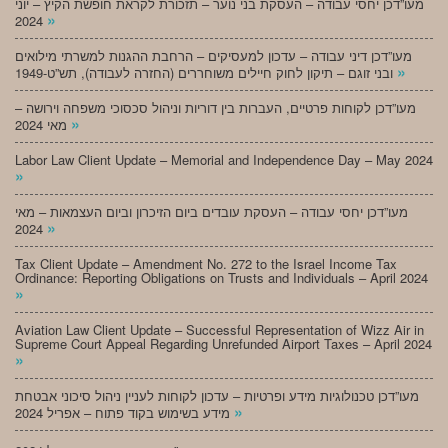
מעו”דכן יחסי עבודה – העסקת בני נוער – תזכורת לקראת חופשת הקיץ – יוני
»
2024
מעו”דכן דיני עבודה – עדכון למעסיקים – הרחבת ההגנות למשרתי מילואים
»
ובני זוגם – תיקון לחוק חיילים משוחררים (החזרה לעבודה), תש”ט-1949
מעו”דכן לקוחות פרטיים, העברות בין דוריות וניהול סכסוכי משפחה וירושה –
»
מאי 2024
Labor Law Client Update – Memorial and Independence Day – May 2024
»
מעו”דכן יחסי עבודה – העסקת עובדים ביום הזיכרון וביום העצמאות – מאי
»
2024
Tax Client Update – Amendment No. 272 to the Israel Income Tax
Ordinance: Reporting Obligations on Trusts and Individuals – April 2024
»
Aviation Law Client Update – Successful Representation of Wizz Air in
Supreme Court Appeal Regarding Unrefunded Airport Taxes – April 2024
»
מעו”דכן טכנולוגיות מידע ופרטיות – עדכון לקוחות לעניין ניהול סיכוני אבטחת
»
מידע בשימוש בקוד פתוח – אפריל 2024