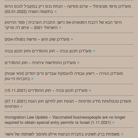
מעו”דכן מיסוי מוניציפלי – עדכון פסיקה – הנחת נכס ריק במקביל לנכס הרוס
»
בתקופה השניה (03.01.2022)
היעד הבא של רכבת הסטארט-אפ ניישן: החברה הערבית | ספר ההייטק
»
הישראלי 2021 – עיתון דה מרקר
»
מעו”דכן שוק ההון – פרשת נסטלה-אסם
»
מעו”דכן תכנון ובניה – חוק ההסדרים וחוק תכנון ובניה
»
מעו”דכן התחדשות עירונית – חוק ההסדרים
מעו”דכן הגירה – רישיון עבודה להעסקת עובדים זרים יהודים (זכאי שבות)
»
בחברות היי-טק
»
מעו”דכן תכנון ובניה – חוק ההסדרים (15.11.2021)
(07.11.2021) מעודכן טכנולוגיות מידע ופרטיות – הצעת חוק לתיקון חוק הגנת
»
הפרטיות
Immigration Law Update – Vaccinated businesspeople are no longer
»
required to obtain special entry permits to Israel (1.11.2021)
»
משפחת ברק תשקיע בחברת הביטוח איילון ותהפוך לשותפה של ווישור