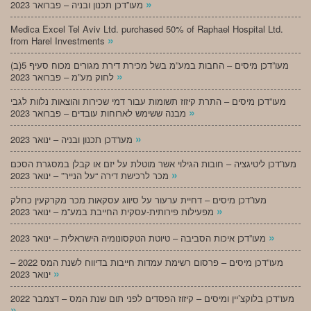
»
מעו”דכן תכנון ובניה – פברואר 2023
Medica Excel Tel Aviv Ltd. purchased 50% of Raphael Hospital Ltd.
»
from Harel Investments
מעו”דכן מיסים – החבות במע”מ בשל מכירת דירת מגורים מכוח סעיף 5(ב)
»
לחוק מע”מ – פברואר 2023
מעו”דכן מיסים – התרת קיזוז תשומות עבור דמי שכירות והוצאות נלוות לגבי
»
מבנה ששימש לארוחות עובדים – פברואר 2023
»
מעו”דכן תכנון ובניה – ינואר 2023
מעו”דכן ליטיגציה – חובות הגילוי אשר מוטלת על יזם או קבלן במסגרת הסכם
»
מכר לרכישת דירה “על הנייר” – ינואר 2023
מעו”דכן מיסים – דחיית ערעור על סיווג עסקאות מכר מקרקעין כחלק
»
מפעילות פירותית-עסקית החייבת במע”מ – ינואר 2023
»
מעו”דכן איכות הסביבה – טיוטת הטקסונומיה הישראלית – ינואר 2023
מעו”דכן מיסים – פרסום רשימת עמדות חייבות בדיווח לשנת המס 2022 –
»
ינואר 2023
מעו”דכן בלוקצ’יין ומיסים – קיזוז הפסדים לפני תום שנת המס – דצמבר 2022
»