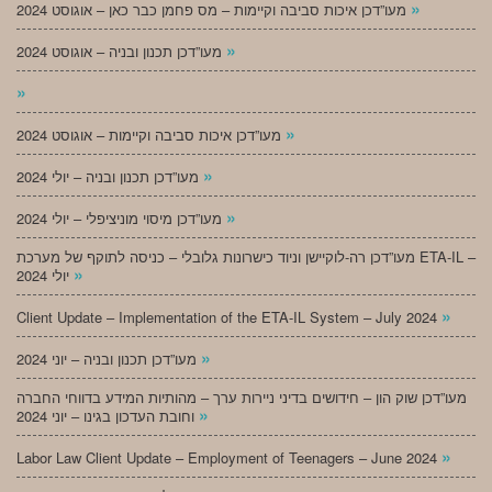
»
מעו”דכן איכות סביבה וקיימות – מס פחמן כבר כאן – אוגוסט 2024
»
מעו”דכן תכנון ובניה – אוגוסט 2024
»
»
מעו”דכן איכות סביבה וקיימות – אוגוסט 2024
»
מעו”דכן תכנון ובניה – יולי 2024
»
מעו”דכן מיסוי מוניציפלי – יולי 2024
מעו”דכן רה-לוקיישן וניוד כישרונות גלובלי – כניסה לתוקף של מערכת ETA-IL –
»
יולי 2024
»
Client Update – Implementation of the ETA-IL System – July 2024
»
מעו”דכן תכנון ובניה – יוני 2024
מעו”דכן שוק הון – חידושים בדיני ניירות ערך – מהותיות המידע בדווחי החברה
»
וחובת העדכון בגינו – יוני 2024
»
Labor Law Client Update – Employment of Teenagers – June 2024