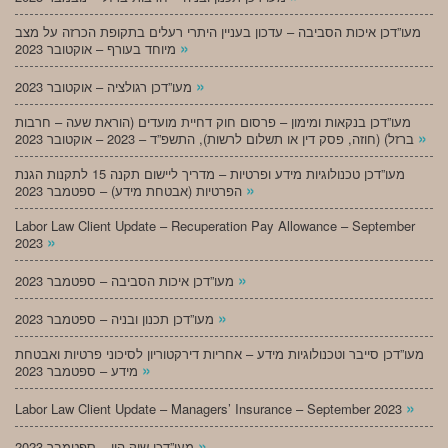
מעו”דכן איכות הסביבה – עדכון בעניין היתרי רעלים בתקופת הכרזה על מצב
»
מיוחד בעורף – אוקטובר 2023
»
מעו”דכן רגולציה – אוקטובר 2023
מעו”דכן בנקאות ומימון – פרסום חוק דחיית מועדים (הוראת שעה – חרבות
»
ברזל) (חוזה, פסק דין או תשלום לרשות), התשפ”ד – 2023 – אוקטובר 2023
מעו”דכן טכנולוגיות מידע ופרטיות – מדריך ליישום תקנה 15 לתקנות הגנת
»
הפרטיות (אבטחת מידע) – ספטמבר 2023
Labor Law Client Update – Recuperation Pay Allowance – September
»
2023
»
מעו”דכן איכות הסביבה – ספטמבר 2023
»
מעו”דכן תכנון ובניה – ספטמבר 2023
מעו”דכן סייבר וטכנולוגיות מידע – אחריות דירקטוריון לסיכוני פרטיות ואבטחת
»
מידע – ספטמבר 2023
»
Labor Law Client Update – Managers’ Insurance – September 2023
»
מעו”דכן שוק הון – ספטמבר 2023