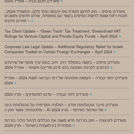
»
מעו”דכן תכנון ובניה – אפריל 2024
;מעו”דכן מיסים – חוק לתיקון פקודת מס הכנסה (מס’ 272), התשפ”ד-2024:
חובות דיווח שונות לרשות המיסים בקשר עם נאמנויות, עולים חדשים ותושבים
»
חוזרים ותיקים –
Tax Client Update – “Green Track” Tax Treatment: Streamlined VAT
»
Rulings for Venture Capital and Private Equity Funds – April 2024
Corporate Law Legal Update – Additional Regulatory Relief for Israeli
»
Companies Traded on Certain Foreign Exchanges – April 2024
מעו”דכן מיסים – בקשה במסלול ירוק: חיוב במס ערך מוסף של שירותים
»
הניתנים לקרנות השקעה בהון סיכון ופרייבט אקוויטי – אפריל 2024
מעו”דכן יחסי עבודה – הקפאה והפחתה של דמי הבראה לשנת 2024 – אפריל
»
2024
»
מעו”דכן יחסי עבודה – עדכון למעסיקים – מרץ 2024
מעו”דכן סייבר וטכנולוגיות מידע – רגולציה תקדימית על טכנולוגיות בינה
»
מלאכותית: אושר חוק ה – AI של האיחוד האירופי – מרץ 2024
מעו”דכן ליטיגציה – חוק בוררות חדש משנה את הכללים לניהול הליכי בוררות
»
מסחרית בין-לאומית בישראל – מרץ 2024