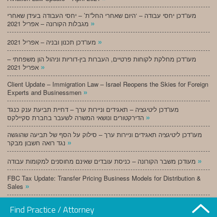
מעו”דכן יחסי עבודה – ‘היום שאחרי החל”ת’ – יחסי העבודה בעידן שאחרי
»
מגבלות הקורונה – אפריל 2021
»
מעו”דכן תכנון ובניה – אפריל 2021
מעו”דכן מחלקת לקוחות פרטיים, העברות בין-דוריות וניהול הון משפחתי –
»
אפריל 2021
Client Update – Immigration Law – Israel Reopens the Skies for Foreign
»
Experts and Businessmen
מעו”דכן ליטיגציה – תאגידים וניירות ערך – דחיית תביעת ענק כנגד
»
הדירקטורים ונושאי המשרה לשעבר בחברת סקיילקס
מעו”דכן ליטיגציה תאגידים וניירות ערך – סילוק על הסף של תביעה שהוגשה
»
נגד רואה חשבון מבקר
»
מעודכן משבר הקורונה – כניסת עובדים שאינם מחוסנים למקומות עבודה
FBC Tax Update: Transfer Pricing Business Models for Distribution &
»
Sales
»
מעו”דכן תכנון ובניה – מרץ 2021
Find Practice / Attorney