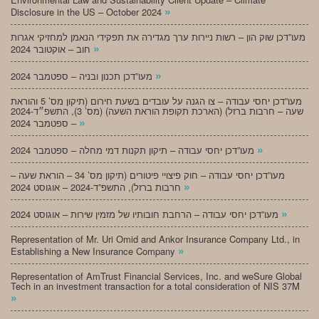
»
Disclosure in the US – October 2024
מעו”דכן שוק הון – רשות ניירות ערך מגדירה את תפקידי הנאמן למחזיקי אגרות
»
חוב – אוקטובר 2024
»
מעו”דכן תכנון ובניה – ספטמבר 2024
מעו”דכן יחסי עבודה – צו הגנה על עובדים בשעת חירום (תיקון מס’ 5 והוראת
שעה – חרבות ברזל) (הארכת תקופת הוראת השעה) (מס’ 3), התשפ״ד-2024
»
– ספטמבר 2024
»
מעו”דכן יחסי עבודה – תיקון תקנות דמי מחלה – ספטמבר 2024
מעו”דכן יחסי עבודה – חוק פיצויי פיטורים (תיקון מס’ 34 – הוראת שעה –
»
חרבות ברזל), התשפ”ד-2024 – אוגוסט 2024
»
מעו”דכן יחסי עבודה – הרחבת חובותיו של מזמין שירות – אוגוסט 2024
Representation of Mr. Uri Omid and Ankor Insurance Company Ltd., in
»
Establishing a New Insurance Company
Representation of AmTrust Financial Services, Inc. and weSure Global
Tech in an investment transaction for a total consideration of NIS 37M
»