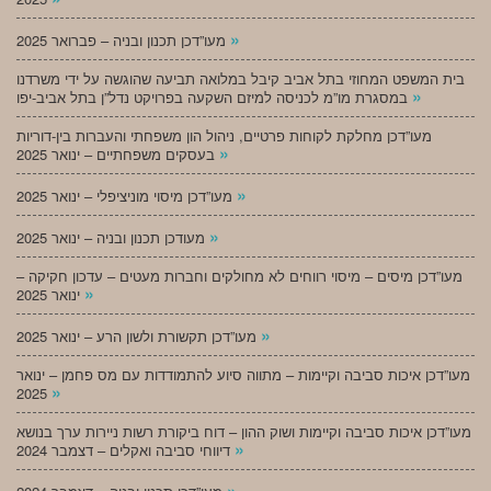
»
מעו”דכן תכנון ובניה – פברואר 2025
בית המשפט המחוזי בתל אביב קיבל במלואה תביעה שהוגשה על ידי משרדנו
»
במסגרת מו”מ לכניסה למיזם השקעה בפרויקט נדל”ן בתל אביב-יפו
מעו”דכן מחלקת לקוחות פרטיים, ניהול הון משפחתי והעברות בין-דוריות
»
בעסקים משפחתיים – ינואר 2025
»
מעו”דכן מיסוי מוניציפלי – ינואר 2025
»
מעודכן תכנון ובניה – ינואר 2025
מעו”דכן מיסים – מיסוי רווחים לא מחולקים וחברות מעטים – עדכון חקיקה –
»
ינואר 2025
»
מעו”דכן תקשורת ולשון הרע – ינואר 2025
מעו”דכן איכות סביבה וקיימות – מתווה סיוע להתמודדות עם מס פחמן – ינואר
»
2025
מעו”דכן איכות סביבה וקיימות ושוק ההון – דוח ביקורת רשות ניירות ערך בנושא
»
דיווחי סביבה ואקלים – דצמבר 2024
»