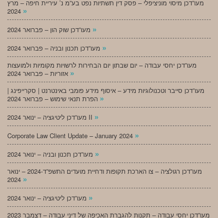
מעו”דכן מיסוי מוניציפלי – פסק דין תשתיות נפט בע”מ נ’ עיריית חיפה – מרץ
»
2024
»
מעו”דכן שוק הון – פברואר 2024
»
מעו”דכן תכנון ובניה – פברואר 2024
מעו”דכן יחסי עבודה – יום שבתון יום הבחירות לרשויות מקומיות ולמועצות
»
אזוריות – פברואר 2024
מעו”דכן סייבר וטכנולוגיות מידע – איסוף מידע פומבי באינטרנט | סקרייפינג |
»
הפרת תנאי שימוש – פברואר 2024
»
מעו”דכן ליטיגציה – ינואר 2024 II
»
Corporate Law Client Update – January 2024
»
מעו”דכן תכנון ובניה – ינואר 2024
מעו”דכן רגולציה – צו הארכת תקופות ודחיית מועדים התשפ”ד-2024 – ינואר
»
2024
»
מעו”דכן ליטיגציה – ינואר 2024
מעו”דכן יחסי עבודה – תקנות להגברת האכיפה של דיני עבודה – דצמבר 2023