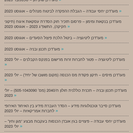
»
מעו”דכן יחסי עבודה – הגבלת ההפקדה לביטוח מנהלים – אוגוסט 2023
מעו”דכן בנקאות ומימון – פרסום תזכיר חוק הסדרת עסקאות איגוח (תיקוני
»
חקיקה), התשפ”ג 2023 – אוגוסט 2023
»
מעו”דכן ליטיגציה – ביטול הלכת פיצול הסעדים – אוגוסט 2023
»
מעו”דכן תכנון ובניה – אוגוסט 2023
מעו”דכן ליטיגציה – פטור לחברות זרות מרישום בפנקס הקבלנים – יולי 2023
»
מעו”דכן מיסים – תיקון פקודת מס הכנסה (מקום מושבו של יחיד) – יולי 2023
»
מעו”דכן תכנון ובניה – תכנית כוללנית חולון ח/2040 (מס’ 505-1043090) – יולי
»
2023
מעו”דכן סייבר וטכנולוגיות מידע – הסדר העברת מידע בין האיחוד האירופי
»
לחברות אמריקאיות – יולי 2023
מעו”דכן יחסי עבודה – פיצויים בגין אובדן הכנסות בעקבות מבצע “מגן וחץ” –
»
יולי 2023