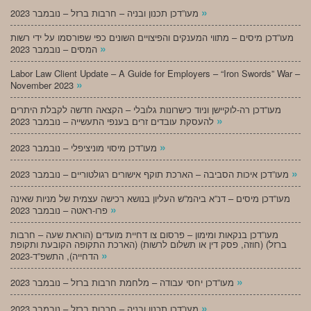
»
מעו”דכן תכנון ובניה – חרבות ברזל – נובמבר 2023
מעו”דכן מיסים – מתווי המענקים והפיצויים השונים כפי שפורסמו על ידי רשות
»
המסים – נובמבר 2023
Labor Law Client Update – A Guide for Employers – “Iron Swords” War –
»
November 2023
מעו”דכן רה-לוקיישן וניוד כישרונות גלובלי – הקצאה חדשה לקבלת היתרים
»
להעסקת עובדים זרים בענפי התעשייה – נובמבר 2023
»
מעו”דכן מיסוי מוניציפלי – נובמבר 2023
»
מעו”דכן איכות הסביבה – הארכת תוקף אישורים רגולטוריים – נובמבר 2023
מעו”דכן מיסים – דנ”א ביהמ”ש העליון בנושא רכישה עצמית של מניות שאינה
»
פרו-ראטה – נובמבר 2023
מעו”דכן בנקאות ומימון – פרסום צו דחיית מועדים (הוראת שעה – חרבות
ברזל) (חוזה, פסק דין או תשלום לרשות) (הארכת התקופה הקובעת ותקופת
»
הדחייה), התשפ”ד-2023
»
מעו”דכן יחסי עבודה – מלחמת חרבות ברזל – נובמבר 2023
»
מעו”דכן תכנון ובניה – חרבות ברזל – נובמבר 2023