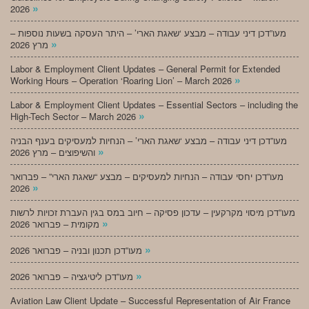
»
2026
מעו”דכן דיני עבודה – מבצע ‘שאגת הארי’ – היתר העסקה בשעות נוספות –
»
מרץ 2026
Labor & Employment Client Updates – General Permit for Extended
»
Working Hours – Operation ‘Roaring Lion’ – March 2026
Labor & Employment Client Updates – Essential Sectors – including the
»
High-Tech Sector – March 2026
מעו”דכן דיני עבודה – מבצע ‘שאגת הארי’ – הנחיות למעסיקים בענף הבניה
»
והשיפוצים – מרץ 2026
מעו”דכן יחסי עבודה – הנחיות למעסיקים – מבצע “שאגת הארי” – פברואר
»
2026
מעו”דכן מיסוי מקרקעין – עדכון פסיקה – חיוב במס בגין העברת זכויות לרשות
»
מקומית – פברואר 2026
»
מעו”דכן תכנון ובניה – פברואר 2026
»
מעו”דכן ליטיגציה – פברואר 2026
Aviation Law Client Update – Successful Representation of Air France