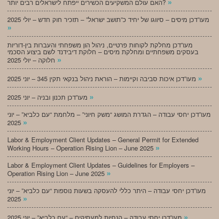
»
האם עולם המשקיעים הכשירים ייפתח לישראלים רבים יותר?
מעו”דכן מיסים – סיווגו של יחיד כ”תושב ישראל” – תזכיר חוק חדש – יולי 2025
»
מעו”דכן מחלקת לקוחות פרטיים, ניהול הון משפחתי והעברות בין-דוריות
בעסקים משפחתיים ומחלקת מיסים – חלוקת דיבידנד לשם ביצוע הסכמי
»
חלוקה – יולי 2025
»
מעו”דכן איכות סביבה וקיימות – הוראת ניהול בנקאי תקין 345 – יוני 2025
»
מעו”דכן תכנון ובניה – יוני 2025
מעו”דכן יחסי עבודה – הגדרת המושג “משק חיוני” – מלחמת “עם כלביא” – יוני
»
2025
Labor & Employment Client Updates – General Permit for Extended
»
Working Hours – Operation Rising Lion – June 2025
Labor & Employment Client Updates – Guidelines for Employers –
»
Operation Rising Lion – June 2025
מעו”דכן יחסי עבודה – היתר כללי להעסקה בשעות נוספות “עם כלביא” – יוני
»
2025
»
מעו”דכן יחסי עבודה – הנחיות למעסיקים – “עם כלביא” – יוני 2025