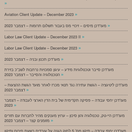
»
»
Aviation Client Update – December 2023
»
מעו”דכן מיסים – זיכויי מס בעבור תשלום תרומות – דצמבר 2023
»
Labor Law Client Update – December 2023 II
»
Labor Law Client Update – December 2023
»
מעו”דכן תכנון ובניה – דצמבר 2023
מעו”דכן סייבר וטכנולוגיות מידע – עיגון סמכויות נרחבות לשב”כ בזירת
»
הטכנולוגיה והסייבר – דצמבר 2023
מעו”דכן ליטיגציה – הגשת עתירה נגד תנאי מכרז לאחר מועד הגשת ההצעות –
»
דצמבר 2023
מעו”דכן יחסי עבודה – פסיקה תקדימית של בית הדין הארצי לעבודה – דצמבר
»
2023
מעו”דכן היי-טק, טכנולוגיה והון סיכון – ערוץ מענקים מהיר לחברות עם תזרים
»
מזומנים קצר – דצמבר 2023
מעו”דכן יחסי עבודה – תיקון מס’ 5 לחוק הגנה על עובדים בשעת חירום ותיקון