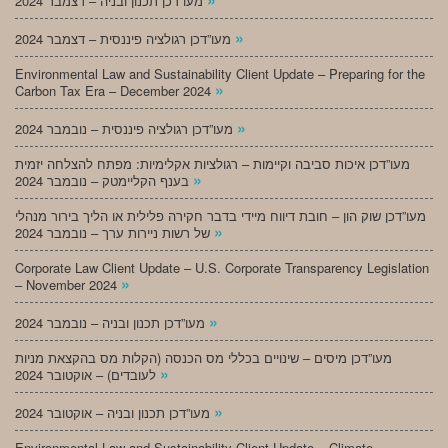
מעו”דכן תכנון ובניה – דצמבר 2024
»
מעו”דכן רגולציה פיננסית – דצמבר 2024
Environmental Law and Sustainability Client Update – Preparing for the
»
Carbon Tax Era – December 2024
»
מעו”דכן רגולציה פיננסית – נובמבר 2024
מעו”דכן איכות סביבה וקיימות – רגולציות אקלימיות: מפתח להצלחה יזמית
»
בענף הקליימטק – נובמבר 2024
מעו”דכן שוק הון – חובת דיווח מיידי בדבר חקירה פלילית או הליך בירור מנהלי
»
של רשות ניירות ערך – נובמבר 2024
Corporate Law Client Update – U.S. Corporate Transparency Legislation
»
– November 2024
»
מעו”דכן תכנון ובניה – נובמבר 2024
מעו”דכן מיסים – שינויים בכללי מס הכנסה (הקלות מס בהקצאת מניות
»
לעובדים) – אוקטובר 2024
»
מעו”דכן תכנון ובניה – אוקטובר 2024
Environmental Law and Sustainability Client Update – Climate