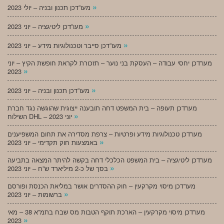
»
מעו”דכן תכנון ובניה – יולי 2023
»
מעו”דכן ליטיגציה – יוני 2023
»
מעו”דכן סייבר וטכנולוגיות מידע – יוני 2023
מעו”דכן יחסי עבודה – העסקת בני נוער – תזכורת לקראת חופשת הקיץ – יוני
»
2023
»
מעו”דכן תכנון ובניה – יוני 2023
מעו”דכן תעופה – בית המשפט דחה תובענה ייצוגית שהוגשה נגד חברת
»
השילוח DHL – יוני 2023
מעו”דכן טכנולוגיות מידע ופרטיות – צרפת מסדירה את תחום המשפיענים
»
באמצעות חוק תקדימי – יוני 2023
מעו”דכן ליטיגציה – בית המשפט הכלכלי דחה בקשה להיתר המצאה בתביעה
»
בסך של כ-2 מיליארד ש”ח – יוני 2023
מעו”דכן מיסוי מקרקעין – חוק ההסדרים אושר במליאת הכנסת ופורסם
»
ברשומות – יוני 2023
מעו”דכן מיסוי מקרקעין – הארכת תוקף הטבות מס שבח בתמ”א 38 – מאי
»
2023