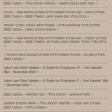
»
עקיף לחוק הביטוח הלאומי – מלחמת “חרבות ברזל” – דצמבר 2023
מעו”דכן מיסים – חוק הארכת תקופות ודחיית מועדים (הוראת שעה – חרבות
»
ברזל) (הליכי מס ומענקי סיוע), התשפ”ד-2023 – דצמבר 2023
מעו”דכן סייבר וטכנולוגיות מידע – סמכות חדשה למערך הסייבר להנחות
»
ארגונים פרטיים במשק – נובמבר 2023
מעו”דכן רגולציה – חוק הארכת תקופות ודחיית מועדים (הוראת שעה – חרבות
ברזל) (סדרי מינהל, תקופות כהונה ותאגידים), התשפ”ד-2023 – נובמבר 2023
»
מעו”דכן שוק הון – הארכת תקופות ודחיית מועדים הקבועים בחוק החברות –
»
נובמבר 2023
Labor Law Client Update – A Guide for Employers III – “Iron Swords”
»
War – November 2023
Labor Law Client Update – A Guide for Employers II – “Iron Swords” War
»
– November 2023
»
מעו”דכן מיסים – “חרבות ברזל” – נזקי המלחמה – נובמבר 2023
מעו”דכן יחסי עבודה – מלחמת “חרבות ברזל” – מתווה הפיצויים לעסקים
»
והקלות בחל”ת – נובמבר 2023