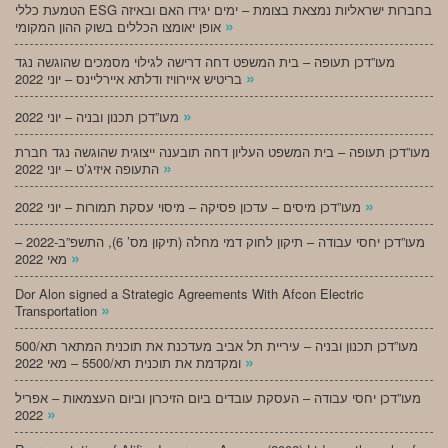
הטמעת כללי ESG בחברות ישראליות נמצאת בצומת – ימים יגידו האם ובאיזה
»
אופן יאומצו הכללים בשוק ההון המקומי
מעו”דכן תעופה – בית המשפט דחה דרישה לגילוי מסמכים שהוגשה נגד
»
בריטיש איירוויז ודלתא איירליינס – יוני 2022
»
מעו”דכן תכנון ובניה – יוני 2022
מעו”דכן תעופה – בית המשפט העליון דחה תובענה ייצוגית שהוגשה נגד חברת
»
התעופה איזיג’ט – יוני 2022
»
מעו”דכן מיסים – עדכון פסיקה – מיסוי עסקת תמורות – יוני 2022
מעו”דכן יחסי עבודה – תיקון לחוק דמי מחלה (תיקון מס’ 6), התשפ”ב-2022 –
»
מאי 2022
Dor Alon signed a Strategic Agreements With Afcon Electric
»
Transportation
מעו”דכן תכנון ובניה – עיריית תל אביב מעדכנת את תוכנית המתאר תא/500
»
ומקדמת את תוכנית תא/5500 – מאי 2022
מעו”דכן יחסי עבודה – העסקת עובדים ביום הזיכרון וביום העצמאות – אפריל
»
2022