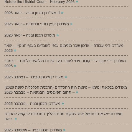
»
Before the District Court – February 2026
»
מעו”דכן תכנון ובניה – ינואר 2026 II
»
מעו”דכן קניין רוחני ופטנטים – ינואר 2026
»
מעודכן תכנון ובניה – ינואר 2026
מעו”דכן דיני עבודה – עדכון שכר מינימום ענפי לעובדים בענף הניקיון – ינואר
»
2026
מעו”דכן דיני עבודה – נקודות זיכוי לעובד בעד שירות מילואים כלוחם – דצמבר
»
2025
»
מעו”דכן איכות סביבה – דצמבר 2025
מעו”דכן בנקאות ומימון – טיוטת חוק ההסדרים (התכנית הכלכלית לשנת 2026)
»
– תחום הפיננסים והבנקאות – נובמבר 2025
»
מעו”דכן תכנון ובניה – נובמבר 2025
משרדנו ייצג את בתו של איש עסקים מנוח בהליך התנגדות לבקשה למתן צו
»
ירושה
»
מעו”דכן תכנון ובניה – אוקטובר 2025