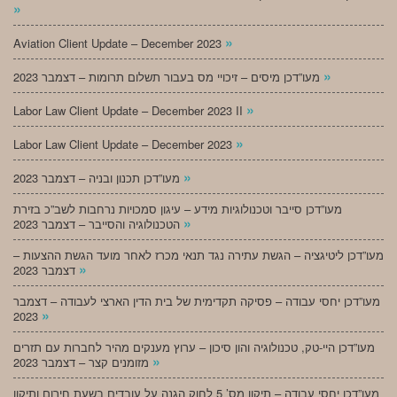
»
»
Aviation Client Update – December 2023
»
מעו”דכן מיסים – זיכויי מס בעבור תשלום תרומות – דצמבר 2023
»
Labor Law Client Update – December 2023 II
»
Labor Law Client Update – December 2023
»
מעו”דכן תכנון ובניה – דצמבר 2023
מעו”דכן סייבר וטכנולוגיות מידע – עיגון סמכויות נרחבות לשב”כ בזירת
»
הטכנולוגיה והסייבר – דצמבר 2023
מעו”דכן ליטיגציה – הגשת עתירה נגד תנאי מכרז לאחר מועד הגשת ההצעות –
»
דצמבר 2023
מעו”דכן יחסי עבודה – פסיקה תקדימית של בית הדין הארצי לעבודה – דצמבר
»
2023
מעו”דכן היי-טק, טכנולוגיה והון סיכון – ערוץ מענקים מהיר לחברות עם תזרים
»
מזומנים קצר – דצמבר 2023
מעו”דכן יחסי עבודה – תיקון מס’ 5 לחוק הגנה על עובדים בשעת חירום ותיקון