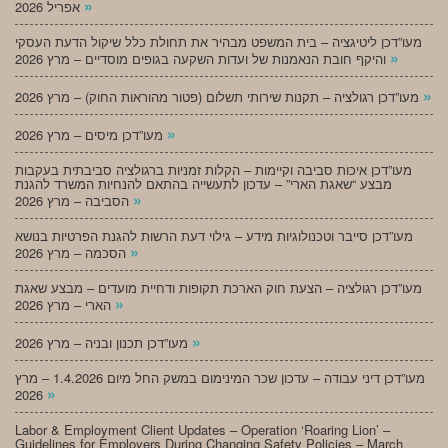
»
אפריל 2026
מעו”דכן ליטיגציה – בית המשפט מבהיר את תחולת כלל שיקול הדעת העסקי
»
והיקף חובת הנאמנות של ועדות השקעה בגופים מוסדיים – מרץ 2026
»
מעו”דכן רגולציה – תקנות שירותי תשלום (פטור מהוראות החוק) – מרץ 2026
»
מעו”דכן מיסים – מרץ 2026
מעו”דכן איכות סביבה וקיימות – הקלות זמניות ברגולציה סביבתית בעקבות
מבצע “שאגת הארי” – עדכון לתעשייה בהתאם להנחיות המשרד להגנת
»
הסביבה – מרץ 2026
מעו”דכן סייבר וטכנולוגיות מידע – גילוי דעת הרשות להגנת הפרטיות בנושא
»
הסכמה – מרץ 2026
מעו”דכן רגולציה – הצעת חוק הארכת תקופות ודחיית מועדים – מבצע שאגת
»
הארי – מרץ 2026
»
מעו”דכן תכנון ובניה – מרץ 2026
מעו”דכן דיני עבודה – עדכון שכר המינימום במשק החל מיום 1.4.2026 – מרץ
»
2026
Labor & Employment Client Updates – Operation ‘Roaring Lion’ –
Guidelines for Employers During Changing Safety Policies – March