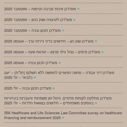
»
מעו”דכן איכות סביבה וקיימות – ספטמבר 2025
»
מעו”דכן ליטיגציה ושוק ההון – ספטמבר 2025
»
מעו”דכן תכנון ובניה – ספטמבר 2025
»
מעו”דכן שוק הון – חידושים בדיני ניירות ערך – אוגוסט 2025
»
מעו”דכן מיסים – נוהל גילוי מרצון – הוראת שעה – אוגוסט 2025
»
מעו”דכן תכנון ובניה – אוגוסט 2025
מעו”דכן דיני עבודה – מתווה הפיצויים לחופשה ללא תשלום (חל”ת) – “עם
»
כלביא” – יולי 2025
»
מעו”דכן תכנון ובניה – יולי 2025
מעו”דכן מחלקת לקוחות פרטיים, ניהול הון משפחתי והעברות בין-דוריות
»
בעסקים משפחתיים – חידושים בצוואות הדדיות – יולי 2025
IBA Healthcare and Life Sciences Law Committee survey on healthcare
»
financing and reimbursement 2025