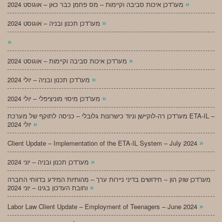
»
מעו”דכן איכות סביבה וקיימות – מס פחמן כבר כאן – אוגוסט 2024
»
מעו”דכן תכנון ובניה – אוגוסט 2024
»
»
מעו”דכן איכות סביבה וקיימות – אוגוסט 2024
»
מעו”דכן תכנון ובניה – יולי 2024
»
מעו”דכן מיסוי מוניציפלי – יולי 2024
מעו”דכן רה-לוקיישן וניוד כישרונות גלובלי – כניסה לתוקף של מערכת ETA-IL –
»
יולי 2024
»
Client Update – Implementation of the ETA-IL System – July 2024
»
מעו”דכן תכנון ובניה – יוני 2024
מעו”דכן שוק הון – חידושים בדיני ניירות ערך – מהותיות המידע בדווחי החברה
»
וחובת העדכון בגינו – יוני 2024
»
Labor Law Client Update – Employment of Teenagers – June 2024