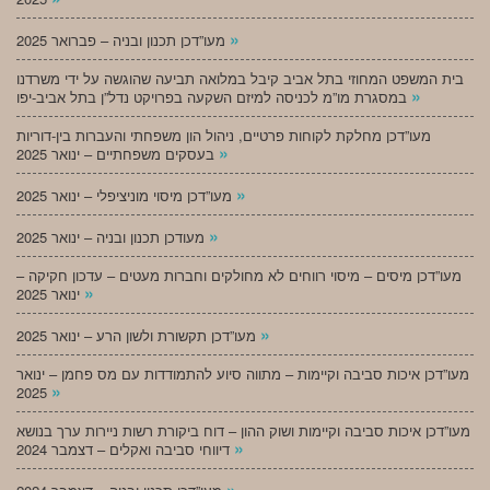
»
מעו”דכן תכנון ובניה – פברואר 2025
בית המשפט המחוזי בתל אביב קיבל במלואה תביעה שהוגשה על ידי משרדנו
»
במסגרת מו”מ לכניסה למיזם השקעה בפרויקט נדל”ן בתל אביב-יפו
מעו”דכן מחלקת לקוחות פרטיים, ניהול הון משפחתי והעברות בין-דוריות
»
בעסקים משפחתיים – ינואר 2025
»
מעו”דכן מיסוי מוניציפלי – ינואר 2025
»
מעודכן תכנון ובניה – ינואר 2025
מעו”דכן מיסים – מיסוי רווחים לא מחולקים וחברות מעטים – עדכון חקיקה –
»
ינואר 2025
»
מעו”דכן תקשורת ולשון הרע – ינואר 2025
מעו”דכן איכות סביבה וקיימות – מתווה סיוע להתמודדות עם מס פחמן – ינואר
»
2025
מעו”דכן איכות סביבה וקיימות ושוק ההון – דוח ביקורת רשות ניירות ערך בנושא
»
דיווחי סביבה ואקלים – דצמבר 2024
»