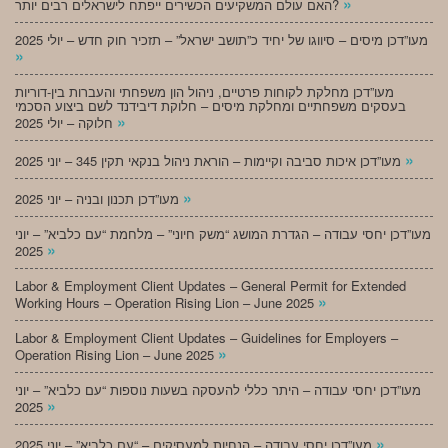
»
האם עולם המשקיעים הכשירים ייפתח לישראלים רבים יותר?
מעו”דכן מיסים – סיווגו של יחיד כ”תושב ישראל” – תזכיר חוק חדש – יולי 2025
»
מעו”דכן מחלקת לקוחות פרטיים, ניהול הון משפחתי והעברות בין-דוריות
בעסקים משפחתיים ומחלקת מיסים – חלוקת דיבידנד לשם ביצוע הסכמי
»
חלוקה – יולי 2025
»
מעו”דכן איכות סביבה וקיימות – הוראת ניהול בנקאי תקין 345 – יוני 2025
»
מעו”דכן תכנון ובניה – יוני 2025
מעו”דכן יחסי עבודה – הגדרת המושג “משק חיוני” – מלחמת “עם כלביא” – יוני
»
2025
Labor & Employment Client Updates – General Permit for Extended
»
Working Hours – Operation Rising Lion – June 2025
Labor & Employment Client Updates – Guidelines for Employers –
»
Operation Rising Lion – June 2025
מעו”דכן יחסי עבודה – היתר כללי להעסקה בשעות נוספות “עם כלביא” – יוני
»
2025
»
מעו”דכן יחסי עבודה – הנחיות למעסיקים – “עם כלביא” – יוני 2025