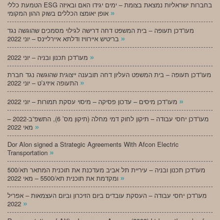
הטמעת כללי ESG בחברות ישראליות נמצאת בצומת – ימים יגידו האם ובאיזה
»
אופן יאומצו הכללים בשוק ההון המקומי
מעו”דכן תעופה – בית המשפט דחה דרישה לגילוי מסמכים שהוגשה נגד
»
בריטיש איירוויז ודלתא איירליינס – יוני 2022
»
מעו”דכן תכנון ובניה – יוני 2022
מעו”דכן תעופה – בית המשפט העליון דחה תובענה ייצוגית שהוגשה נגד חברת
»
התעופה איזיג’ט – יוני 2022
»
מעו”דכן מיסים – עדכון פסיקה – מיסוי עסקת תמורות – יוני 2022
מעו”דכן יחסי עבודה – תיקון לחוק דמי מחלה (תיקון מס’ 6), התשפ”ב-2022 –
»
מאי 2022
Dor Alon signed a Strategic Agreements With Afcon Electric
»
Transportation
מעו”דכן תכנון ובניה – עיריית תל אביב מעדכנת את תוכנית המתאר תא/500
»
ומקדמת את תוכנית תא/5500 – מאי 2022
מעו”דכן יחסי עבודה – העסקת עובדים ביום הזיכרון וביום העצמאות – אפריל
»
2022