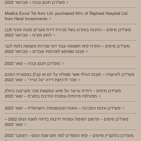
»
מעו”דכן תכנון ובניה – פברואר 2023
Medica Excel Tel Aviv Ltd. purchased 50% of Raphael Hospital Ltd.
»
from Harel Investments
מעו”דכן מיסים – החבות במע”מ בשל מכירת דירת מגורים מכוח סעיף 5(ב)
»
לחוק מע”מ – פברואר 2023
מעו”דכן מיסים – התרת קיזוז תשומות עבור דמי שכירות והוצאות נלוות לגבי
»
מבנה ששימש לארוחות עובדים – פברואר 2023
»
מעו”דכן תכנון ובניה – ינואר 2023
מעו”דכן ליטיגציה – חובות הגילוי אשר מוטלת על יזם או קבלן במסגרת הסכם
»
מכר לרכישת דירה “על הנייר” – ינואר 2023
מעו”דכן מיסים – דחיית ערעור על סיווג עסקאות מכר מקרקעין כחלק
»
מפעילות פירותית-עסקית החייבת במע”מ – ינואר 2023
»
מעו”דכן איכות הסביבה – טיוטת הטקסונומיה הישראלית – ינואר 2023
מעו”דכן מיסים – פרסום רשימת עמדות חייבות בדיווח לשנת המס 2022 –
»
ינואר 2023
מעו”דכן בלוקצ’יין ומיסים – קיזוז הפסדים לפני תום שנת המס – דצמבר 2022
»