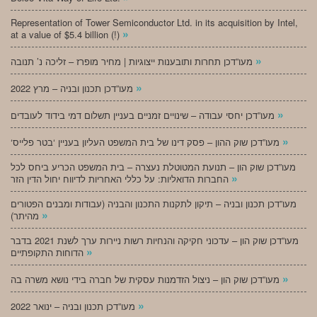
Representation of Tower Semiconductor Ltd. in its acquisition by Intel,
»
at a value of $5.4 billion (!)
»
מעו”דכן תחרות ותובענות ייצוגיות | מחיר מופרז – זליכה נ’ תנובה
»
מעו”דכן תכנון ובניה – מרץ 2022
»
מעו”דכן יחסי עבודה – שינויים זמניים בעניין תשלום דמי בידוד לעובדים
»
‘מעו”דכן שוק ההון – פסק דינו של בית המשפט העליון בעניין ‘בטר פלייס
מעו”דכן שוק הון – תנועת המטוטלת נעצרה – בית המשפט הכריע ביחס לכל
»
החברות הדואליות: על כללי האחריות לדיווח יחול הדין הזר
מעו”דכן תכנון ובניה – תיקון לתקנות התכנון והבניה (עבודות ומבנים הפטורים
»
מהיתר)
מעו”דכן שוק הון – עדכוני חקיקה והנחיות רשות ניירות ערך לשנת 2021 בדבר
»
הדוחות התקופתיים
»
מעו”דכן שוק הון – ניצול הזדמנות עסקית של חברה בידי נושא משרה בה
»
מעו”דכן תכנון ובניה – ינואר 2022