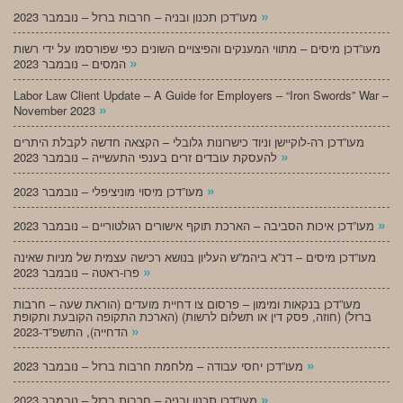
»
מעו”דכן תכנון ובניה – חרבות ברזל – נובמבר 2023
מעו”דכן מיסים – מתווי המענקים והפיצויים השונים כפי שפורסמו על ידי רשות
»
המסים – נובמבר 2023
Labor Law Client Update – A Guide for Employers – “Iron Swords” War –
»
November 2023
מעו”דכן רה-לוקיישן וניוד כישרונות גלובלי – הקצאה חדשה לקבלת היתרים
»
להעסקת עובדים זרים בענפי התעשייה – נובמבר 2023
»
מעו”דכן מיסוי מוניציפלי – נובמבר 2023
»
מעו”דכן איכות הסביבה – הארכת תוקף אישורים רגולטוריים – נובמבר 2023
מעו”דכן מיסים – דנ”א ביהמ”ש העליון בנושא רכישה עצמית של מניות שאינה
»
פרו-ראטה – נובמבר 2023
מעו”דכן בנקאות ומימון – פרסום צו דחיית מועדים (הוראת שעה – חרבות
ברזל) (חוזה, פסק דין או תשלום לרשות) (הארכת התקופה הקובעת ותקופת
»
הדחייה), התשפ”ד-2023
»
מעו”דכן יחסי עבודה – מלחמת חרבות ברזל – נובמבר 2023
»
מעו”דכן תכנון ובניה – חרבות ברזל – נובמבר 2023