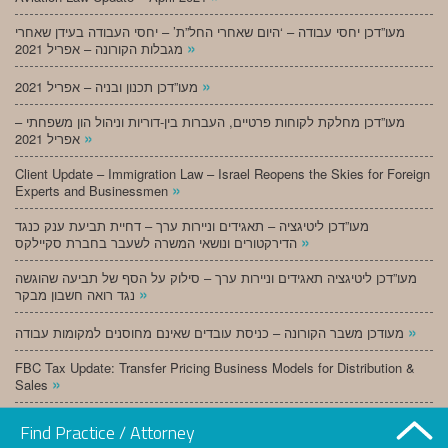
מעו”דכן יחסי עבודה – ‘היום שאחרי החל”ת’ – יחסי העבודה בעידן שאחרי
»
מגבלות הקורונה – אפריל 2021
»
מעו”דכן תכנון ובניה – אפריל 2021
מעו”דכן מחלקת לקוחות פרטיים, העברות בין-דוריות וניהול הון משפחתי –
»
אפריל 2021
Client Update – Immigration Law – Israel Reopens the Skies for Foreign
»
Experts and Businessmen
מעו”דכן ליטיגציה – תאגידים וניירות ערך – דחיית תביעת ענק כנגד
»
הדירקטורים ונושאי המשרה לשעבר בחברת סקיילקס
מעו”דכן ליטיגציה תאגידים וניירות ערך – סילוק על הסף של תביעה שהוגשה
»
נגד רואה חשבון מבקר
»
מעודכן משבר הקורונה – כניסת עובדים שאינם מחוסנים למקומות עבודה
FBC Tax Update: Transfer Pricing Business Models for Distribution &
»
Sales
»
מעו”דכן תכנון ובניה – מרץ 2021
Find Practice / Attorney