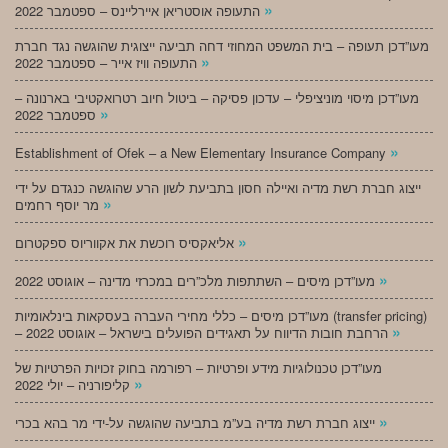
»
התעופה אוסטריאן איירליינס – ספטמבר 2022
מעו”דכן תעופה – בית המשפט המחוזי דחה תביעה ייצוגית שהוגשה נגד חברת
»
התעופה וויז אייר – ספטמבר 2022
מעו”דכן מיסוי מוניציפלי – עדכון פסיקה – ביטול חיוב רטרואקטיבי בארנונה –
»
ספטמבר 2022
»
Establishment of Ofek – a New Elementary Insurance Company
ייצוג חברת רשת מדיה ואיילה חסון בתביעת לשון הרע שהוגשה כנגדם על ידי
»
מר יוסף רחמים
»
אליאקסיס רוכשת את אקווריוס ספקטרום
»
מעו”דכן מיסים – השתתפות מלכ”רים במכרזי מדינה – אוגוסט 2022
מעו”דכן מיסים – כללי מחירי העברה בעסקאות בינלאומיות (transfer pricing)
»
– הרחבת חובות הדיווח על תאגידים הפועלים בישראל – אוגוסט 2022
מעו”דכן טכנולוגיות מידע ופרטיות – רפורמה בחוק זכויות הפרטיות של
»
קליפורניה – יולי 2022
»
ייצוג חברת רשת מדיה בע”מ בתביעה שהוגשה על-ידי מר בהא בכרי