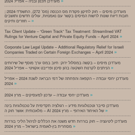
»
מעו”דכן תכנון ובניה – אפריל 2024
;מעו”דכן מיסים – חוק לתיקון פקודת מס הכנסה (מס’ 272), התשפ”ד-2024:
חובות דיווח שונות לרשות המיסים בקשר עם נאמנויות, עולים חדשים ותושבים
»
חוזרים ותיקים –
Tax Client Update – “Green Track” Tax Treatment: Streamlined VAT
»
Rulings for Venture Capital and Private Equity Funds – April 2024
Corporate Law Legal Update – Additional Regulatory Relief for Israeli
»
Companies Traded on Certain Foreign Exchanges – April 2024
מעו”דכן מיסים – בקשה במסלול ירוק: חיוב במס ערך מוסף של שירותים
»
הניתנים לקרנות השקעה בהון סיכון ופרייבט אקוויטי – אפריל 2024
מעו”דכן יחסי עבודה – הקפאה והפחתה של דמי הבראה לשנת 2024 – אפריל
»
2024
»
מעו”דכן יחסי עבודה – עדכון למעסיקים – מרץ 2024
מעו”דכן סייבר וטכנולוגיות מידע – רגולציה תקדימית על טכנולוגיות בינה
»
מלאכותית: אושר חוק ה – AI של האיחוד האירופי – מרץ 2024
מעו”דכן ליטיגציה – חוק בוררות חדש משנה את הכללים לניהול הליכי בוררות
»
מסחרית בין-לאומית בישראל – מרץ 2024