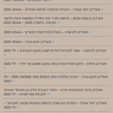
»
מעו”דכן יחסי עבודה – הגבלת ההפקדה לביטוח מנהלים – אוגוסט 2023
מעו”דכן בנקאות ומימון – פרסום תזכיר חוק הסדרת עסקאות איגוח (תיקוני
»
חקיקה), התשפ”ג 2023 – אוגוסט 2023
»
מעו”דכן ליטיגציה – ביטול הלכת פיצול הסעדים – אוגוסט 2023
»
מעו”דכן תכנון ובניה – אוגוסט 2023
מעו”דכן ליטיגציה – פטור לחברות זרות מרישום בפנקס הקבלנים – יולי 2023
»
מעו”דכן מיסים – תיקון פקודת מס הכנסה (מקום מושבו של יחיד) – יולי 2023
»
מעו”דכן תכנון ובניה – תכנית כוללנית חולון ח/2040 (מס’ 505-1043090) – יולי
»
2023
מעו”דכן סייבר וטכנולוגיות מידע – הסדר העברת מידע בין האיחוד האירופי
»
לחברות אמריקאיות – יולי 2023
מעו”דכן יחסי עבודה – פיצויים בגין אובדן הכנסות בעקבות מבצע “מגן וחץ” –
»
יולי 2023