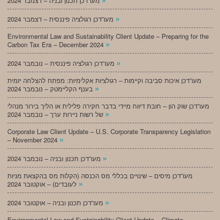
מעו”דכן תכנון ובניה – דצמבר 2024
»
מעו”דכן רגולציה פיננסית – דצמבר 2024
Environmental Law and Sustainability Client Update – Preparing for the
»
Carbon Tax Era – December 2024
»
מעו”דכן רגולציה פיננסית – נובמבר 2024
מעו”דכן איכות סביבה וקיימות – רגולציות אקלימיות: מפתח להצלחה יזמית
»
בענף הקליימטק – נובמבר 2024
מעו”דכן שוק הון – חובת דיווח מיידי בדבר חקירה פלילית או הליך בירור מנהלי
»
של רשות ניירות ערך – נובמבר 2024
Corporate Law Client Update – U.S. Corporate Transparency Legislation
»
– November 2024
»
מעו”דכן תכנון ובניה – נובמבר 2024
מעו”דכן מיסים – שינויים בכללי מס הכנסה (הקלות מס בהקצאת מניות
»
לעובדים) – אוקטובר 2024
»
מעו”דכן תכנון ובניה – אוקטובר 2024
Environmental Law and Sustainability Client Update – Climate