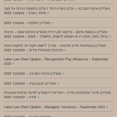
מעו”דכן איכות הסביבה – עדכון בעניין היתרי רעלים בתקופת הכרזה על מצב
»
מיוחד בעורף – אוקטובר 2023
»
מעו”דכן רגולציה – אוקטובר 2023
מעו”דכן בנקאות ומימון – פרסום חוק דחיית מועדים (הוראת שעה – חרבות
»
ברזל) (חוזה, פסק דין או תשלום לרשות), התשפ”ד – 2023 – אוקטובר 2023
מעו”דכן טכנולוגיות מידע ופרטיות – מדריך ליישום תקנה 15 לתקנות הגנת
»
הפרטיות (אבטחת מידע) – ספטמבר 2023
Labor Law Client Update – Recuperation Pay Allowance – September
»
2023
»
מעו”דכן איכות הסביבה – ספטמבר 2023
»
מעו”דכן תכנון ובניה – ספטמבר 2023
מעו”דכן סייבר וטכנולוגיות מידע – אחריות דירקטוריון לסיכוני פרטיות ואבטחת
»
מידע – ספטמבר 2023
»
Labor Law Client Update – Managers’ Insurance – September 2023
»
מעו”דכן שוק הון – ספטמבר 2023