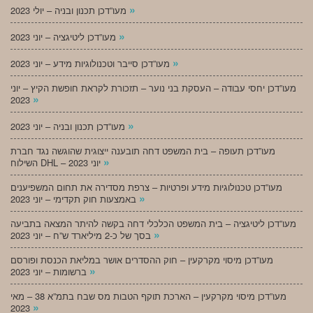
»
מעו”דכן תכנון ובניה – יולי 2023
»
מעו”דכן ליטיגציה – יוני 2023
»
מעו”דכן סייבר וטכנולוגיות מידע – יוני 2023
מעו”דכן יחסי עבודה – העסקת בני נוער – תזכורת לקראת חופשת הקיץ – יוני
»
2023
»
מעו”דכן תכנון ובניה – יוני 2023
מעו”דכן תעופה – בית המשפט דחה תובענה ייצוגית שהוגשה נגד חברת
»
השילוח DHL – יוני 2023
מעו”דכן טכנולוגיות מידע ופרטיות – צרפת מסדירה את תחום המשפיענים
»
באמצעות חוק תקדימי – יוני 2023
מעו”דכן ליטיגציה – בית המשפט הכלכלי דחה בקשה להיתר המצאה בתביעה
»
בסך של כ-2 מיליארד ש”ח – יוני 2023
מעו”דכן מיסוי מקרקעין – חוק ההסדרים אושר במליאת הכנסת ופורסם
»
ברשומות – יוני 2023
מעו”דכן מיסוי מקרקעין – הארכת תוקף הטבות מס שבח בתמ”א 38 – מאי
»
2023