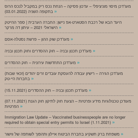
מעו”דכן מיסוי מוניציפלי – עדכון פסיקה – הנחת נכס ריק במקביל לנכס הרוס
»
בתקופה השניה (03.01.2022)
היעד הבא של רכבת הסטארט-אפ ניישן: החברה הערבית | ספר ההייטק
»
הישראלי 2021 – עיתון דה מרקר
»
מעו”דכן שוק ההון – פרשת נסטלה-אסם
»
מעו”דכן תכנון ובניה – חוק ההסדרים וחוק תכנון ובניה
»
מעו”דכן התחדשות עירונית – חוק ההסדרים
מעו”דכן הגירה – רישיון עבודה להעסקת עובדים זרים יהודים (זכאי שבות)
»
בחברות היי-טק
»
מעו”דכן תכנון ובניה – חוק ההסדרים (15.11.2021)
(07.11.2021) מעודכן טכנולוגיות מידע ופרטיות – הצעת חוק לתיקון חוק הגנת
»
הפרטיות
Immigration Law Update – Vaccinated businesspeople are no longer
»
required to obtain special entry permits to Israel (1.11.2021)
»
משפחת ברק תשקיע בחברת הביטוח איילון ותהפוך לשותפה של ווישור