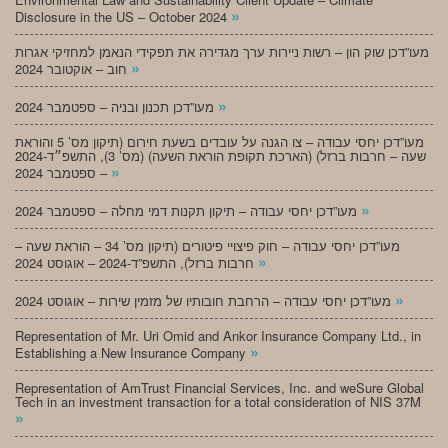
»
Disclosure in the US – October 2024
מעו”דכן שוק הון – רשות ניירות ערך מגדירה את תפקידי הנאמן למחזיקי אגרות
»
חוב – אוקטובר 2024
»
מעו”דכן תכנון ובניה – ספטמבר 2024
מעו”דכן יחסי עבודה – צו הגנה על עובדים בשעת חירום (תיקון מס’ 5 והוראת
שעה – חרבות ברזל) (הארכת תקופת הוראת השעה) (מס’ 3), התשפ״ד-2024
»
– ספטמבר 2024
»
מעו”דכן יחסי עבודה – תיקון תקנות דמי מחלה – ספטמבר 2024
מעו”דכן יחסי עבודה – חוק פיצויי פיטורים (תיקון מס’ 34 – הוראת שעה –
»
חרבות ברזל), התשפ”ד-2024 – אוגוסט 2024
»
מעו”דכן יחסי עבודה – הרחבת חובותיו של מזמין שירות – אוגוסט 2024
Representation of Mr. Uri Omid and Ankor Insurance Company Ltd., in
»
Establishing a New Insurance Company
Representation of AmTrust Financial Services, Inc. and weSure Global
Tech in an investment transaction for a total consideration of NIS 37M
»