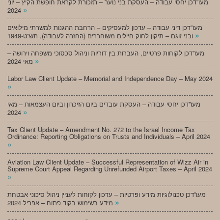
מעו”דכן יחסי עבודה – העסקת בני נוער – תזכורת לקראת חופשת הקיץ – יוני
»
2024
מעו”דכן דיני עבודה – עדכון למעסיקים – הרחבת ההגנות למשרתי מילואים
»
ובני זוגם – תיקון לחוק חיילים משוחררים (החזרה לעבודה), תש”ט-1949
מעו”דכן לקוחות פרטיים, העברות בין דוריות וניהול סכסוכי משפחה וירושה –
»
מאי 2024
Labor Law Client Update – Memorial and Independence Day – May 2024
»
מעו”דכן יחסי עבודה – העסקת עובדים ביום הזיכרון וביום העצמאות – מאי
»
2024
Tax Client Update – Amendment No. 272 to the Israel Income Tax
Ordinance: Reporting Obligations on Trusts and Individuals – April 2024
»
Aviation Law Client Update – Successful Representation of Wizz Air in
Supreme Court Appeal Regarding Unrefunded Airport Taxes – April 2024
»
מעו”דכן טכנולוגיות מידע ופרטיות – עדכון לקוחות לעניין ניהול סיכוני אבטחת
»
מידע בשימוש בקוד פתוח – אפריל 2024