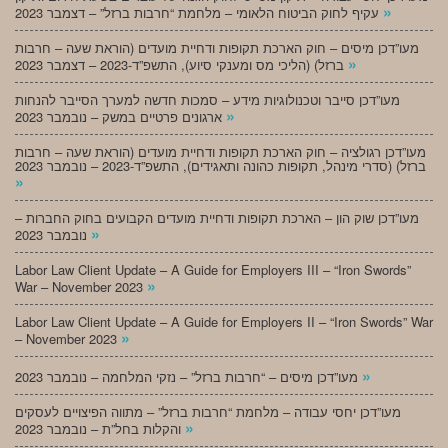
»
עקיף לחוק הביטוח הלאומי – מלחמת “חרבות ברזל” – דצמבר 2023
מעו”דכן מיסים – חוק הארכת תקופות ודחיית מועדים (הוראת שעה – חרבות
»
ברזל) (הליכי מס ומענקי סיוע), התשפ”ד-2023 – דצמבר 2023
מעו”דכן סייבר וטכנולוגיות מידע – סמכות חדשה למערך הסייבר להנחות
»
ארגונים פרטיים במשק – נובמבר 2023
מעו”דכן רגולציה – חוק הארכת תקופות ודחיית מועדים (הוראת שעה – חרבות
ברזל) (סדרי מינהל, תקופות כהונה ותאגידים), התשפ”ד-2023 – נובמבר 2023
»
מעו”דכן שוק הון – הארכת תקופות ודחיית מועדים הקבועים בחוק החברות –
»
נובמבר 2023
Labor Law Client Update – A Guide for Employers III – “Iron Swords”
»
War – November 2023
Labor Law Client Update – A Guide for Employers II – “Iron Swords” War
»
– November 2023
»
מעו”דכן מיסים – “חרבות ברזל” – נזקי המלחמה – נובמבר 2023
מעו”דכן יחסי עבודה – מלחמת “חרבות ברזל” – מתווה הפיצויים לעסקים
»
והקלות בחל”ת – נובמבר 2023