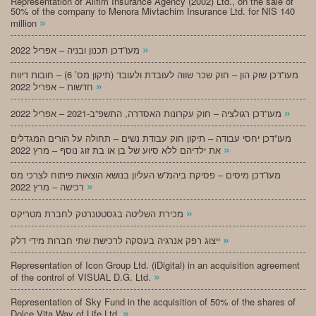
Representation of Alifim Insurance Agency (2002) Ltd., on the sale of
50% of the company to Menora Mivtachim Insurance Ltd. for NIS 140
»
million
»
מעו”דכן תכנון ובניה – אפריל 2022
מעו”דכן שוק הון – חוק שכר שווה לעובדת ולעובד (תיקון מס’ 6) – חובות דיווח
»
חדשות – אפריל 2022
»
מעו”דכן רגולציה – חוק עקרונות האסדרה, התשפ”ב-2021 – אפריל 2022
מעו”דכן יחסי עבודה – תיקון חוק עבודת נשים – תחולה על הורים המגדלים
»
את ילדיהם ללא סיוע של בן או בת זוג נוסף – מרץ 2022
מעו”דכן מיסים – פסיקת ביהמ”ש העליון בנושא הוצאות פיתוח לצרכי מס
»
רכישה – מרץ 2022
»
מכירת השליטה בגסטטנרטק לחברת מטריקס
»
ייצוג רפק אנרגיה בעסקה לרכישת שתי חברות מידי דלק
Representation of Icon Group Ltd. (iDigital) in an acquisition agreement
»
of the control of VISUAL D.G. Ltd.
Representation of Sky Fund in the acquisition of 50% of the shares of
»
Dolce Vita Way of Life Ltd.