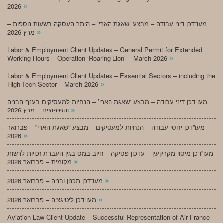
»
2026
מעו”דכן דיני עבודה – מבצע ‘שאגת הארי’ – היתר העסקה בשעות נוספות –
»
מרץ 2026
Labor & Employment Client Updates – General Permit for Extended
»
Working Hours – Operation ‘Roaring Lion’ – March 2026
Labor & Employment Client Updates – Essential Sectors – including the
»
High-Tech Sector – March 2026
מעו”דכן דיני עבודה – מבצע ‘שאגת הארי’ – הנחיות למעסיקים בענף הבניה
»
והשיפוצים – מרץ 2026
מעו”דכן יחסי עבודה – הנחיות למעסיקים – מבצע “שאגת הארי” – פברואר
»
2026
מעו”דכן מיסוי מקרקעין – עדכון פסיקה – חיוב במס בגין העברת זכויות לרשות
»
מקומית – פברואר 2026
»
מעו”דכן תכנון ובניה – פברואר 2026
»
מעו”דכן ליטיגציה – פברואר 2026
Aviation Law Client Update – Successful Representation of Air France