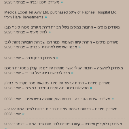
»
מעו”דכן תכנון ובניה – פברואר 2023
Medica Excel Tel Aviv Ltd. purchased 50% of Raphael Hospital Ltd.
»
from Harel Investments
מעו”דכן מיסים – החבות במע”מ בשל מכירת דירת מגורים מכוח סעיף 5(ב)
»
לחוק מע”מ – פברואר 2023
מעו”דכן מיסים – התרת קיזוז תשומות עבור דמי שכירות והוצאות נלוות לגבי
»
מבנה ששימש לארוחות עובדים – פברואר 2023
»
מעו”דכן תכנון ובניה – ינואר 2023
מעו”דכן ליטיגציה – חובות הגילוי אשר מוטלת על יזם או קבלן במסגרת הסכם
»
מכר לרכישת דירה “על הנייר” – ינואר 2023
מעו”דכן מיסים – דחיית ערעור על סיווג עסקאות מכר מקרקעין כחלק
»
מפעילות פירותית-עסקית החייבת במע”מ – ינואר 2023
»
מעו”דכן איכות הסביבה – טיוטת הטקסונומיה הישראלית – ינואר 2023
מעו”דכן מיסים – פרסום רשימת עמדות חייבות בדיווח לשנת המס 2022 –
»
ינואר 2023
מעו”דכן בלוקצ’יין ומיסים – קיזוז הפסדים לפני תום שנת המס – דצמבר 2022
»