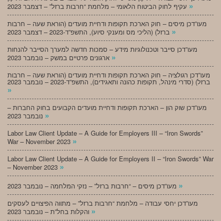
»
עקיף לחוק הביטוח הלאומי – מלחמת “חרבות ברזל” – דצמבר 2023
מעו”דכן מיסים – חוק הארכת תקופות ודחיית מועדים (הוראת שעה – חרבות
»
ברזל) (הליכי מס ומענקי סיוע), התשפ”ד-2023 – דצמבר 2023
מעו”דכן סייבר וטכנולוגיות מידע – סמכות חדשה למערך הסייבר להנחות
»
ארגונים פרטיים במשק – נובמבר 2023
מעו”דכן רגולציה – חוק הארכת תקופות ודחיית מועדים (הוראת שעה – חרבות
ברזל) (סדרי מינהל, תקופות כהונה ותאגידים), התשפ”ד-2023 – נובמבר 2023
»
מעו”דכן שוק הון – הארכת תקופות ודחיית מועדים הקבועים בחוק החברות –
»
נובמבר 2023
Labor Law Client Update – A Guide for Employers III – “Iron Swords”
»
War – November 2023
Labor Law Client Update – A Guide for Employers II – “Iron Swords” War
»
– November 2023
»
מעו”דכן מיסים – “חרבות ברזל” – נזקי המלחמה – נובמבר 2023
מעו”דכן יחסי עבודה – מלחמת “חרבות ברזל” – מתווה הפיצויים לעסקים
»
והקלות בחל”ת – נובמבר 2023