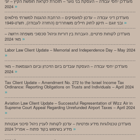
מעו”דכן יחסי עבודה – העסקת בני נוער – תזכורת לקראת חופשת הקיץ – יוני
»
2024
מעו”דכן דיני עבודה – עדכון למעסיקים – הרחבת ההגנות למשרתי מילואים
»
ובני זוגם – תיקון לחוק חיילים משוחררים (החזרה לעבודה), תש”ט-1949
מעו”דכן לקוחות פרטיים, העברות בין דוריות וניהול סכסוכי משפחה וירושה –
»
מאי 2024
Labor Law Client Update – Memorial and Independence Day – May 2024
»
מעו”דכן יחסי עבודה – העסקת עובדים ביום הזיכרון וביום העצמאות – מאי
»
2024
Tax Client Update – Amendment No. 272 to the Israel Income Tax
Ordinance: Reporting Obligations on Trusts and Individuals – April 2024
»
Aviation Law Client Update – Successful Representation of Wizz Air in
Supreme Court Appeal Regarding Unrefunded Airport Taxes – April 2024
»
מעו”דכן טכנולוגיות מידע ופרטיות – עדכון לקוחות לעניין ניהול סיכוני אבטחת
»
מידע בשימוש בקוד פתוח – אפריל 2024