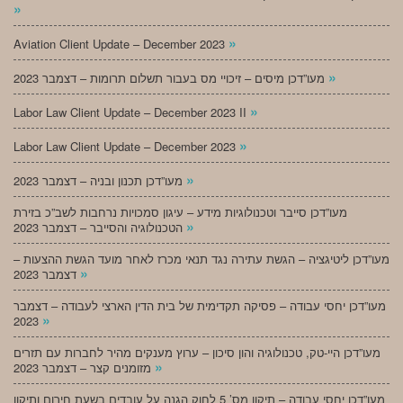
»
»
Aviation Client Update – December 2023
»
מעו”דכן מיסים – זיכויי מס בעבור תשלום תרומות – דצמבר 2023
»
Labor Law Client Update – December 2023 II
»
Labor Law Client Update – December 2023
»
מעו”דכן תכנון ובניה – דצמבר 2023
מעו”דכן סייבר וטכנולוגיות מידע – עיגון סמכויות נרחבות לשב”כ בזירת
»
הטכנולוגיה והסייבר – דצמבר 2023
מעו”דכן ליטיגציה – הגשת עתירה נגד תנאי מכרז לאחר מועד הגשת ההצעות –
»
דצמבר 2023
מעו”דכן יחסי עבודה – פסיקה תקדימית של בית הדין הארצי לעבודה – דצמבר
»
2023
מעו”דכן היי-טק, טכנולוגיה והון סיכון – ערוץ מענקים מהיר לחברות עם תזרים
»
מזומנים קצר – דצמבר 2023
מעו”דכן יחסי עבודה – תיקון מס’ 5 לחוק הגנה על עובדים בשעת חירום ותיקון