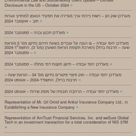
»
Disclosure in the US – October 2024
מעו”דכן שוק הון – רשות ניירות ערך מגדירה את תפקידי הנאמן למחזיקי אגרות
»
חוב – אוקטובר 2024
»
מעו”דכן תכנון ובניה – ספטמבר 2024
מעו”דכן יחסי עבודה – צו הגנה על עובדים בשעת חירום (תיקון מס’ 5 והוראת
שעה – חרבות ברזל) (הארכת תקופת הוראת השעה) (מס’ 3), התשפ״ד-2024
»
– ספטמבר 2024
»
מעו”דכן יחסי עבודה – תיקון תקנות דמי מחלה – ספטמבר 2024
מעו”דכן יחסי עבודה – חוק פיצויי פיטורים (תיקון מס’ 34 – הוראת שעה –
»
חרבות ברזל), התשפ”ד-2024 – אוגוסט 2024
»
מעו”דכן יחסי עבודה – הרחבת חובותיו של מזמין שירות – אוגוסט 2024
Representation of Mr. Uri Omid and Ankor Insurance Company Ltd., in
»
Establishing a New Insurance Company
Representation of AmTrust Financial Services, Inc. and weSure Global
Tech in an investment transaction for a total consideration of NIS 37M
»