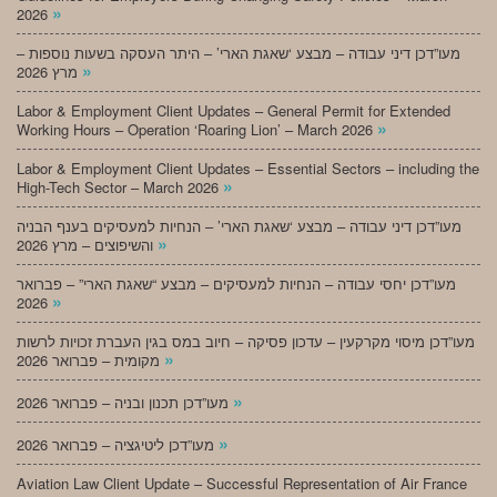
»
2026
מעו”דכן דיני עבודה – מבצע ‘שאגת הארי’ – היתר העסקה בשעות נוספות –
»
מרץ 2026
Labor & Employment Client Updates – General Permit for Extended
»
Working Hours – Operation ‘Roaring Lion’ – March 2026
Labor & Employment Client Updates – Essential Sectors – including the
»
High-Tech Sector – March 2026
מעו”דכן דיני עבודה – מבצע ‘שאגת הארי’ – הנחיות למעסיקים בענף הבניה
»
והשיפוצים – מרץ 2026
מעו”דכן יחסי עבודה – הנחיות למעסיקים – מבצע “שאגת הארי” – פברואר
»
2026
מעו”דכן מיסוי מקרקעין – עדכון פסיקה – חיוב במס בגין העברת זכויות לרשות
»
מקומית – פברואר 2026
»
מעו”דכן תכנון ובניה – פברואר 2026
»
מעו”דכן ליטיגציה – פברואר 2026
Aviation Law Client Update – Successful Representation of Air France