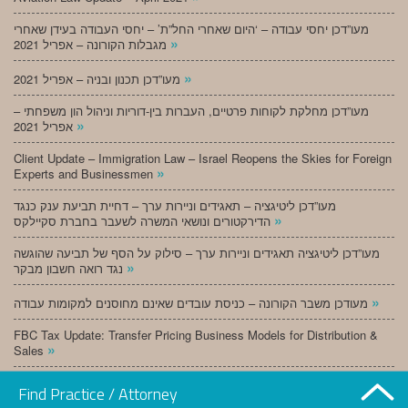
מעו”דכן יחסי עבודה – ‘היום שאחרי החל”ת’ – יחסי העבודה בעידן שאחרי
»
מגבלות הקורונה – אפריל 2021
»
מעו”דכן תכנון ובניה – אפריל 2021
מעו”דכן מחלקת לקוחות פרטיים, העברות בין-דוריות וניהול הון משפחתי –
»
אפריל 2021
Client Update – Immigration Law – Israel Reopens the Skies for Foreign
»
Experts and Businessmen
מעו”דכן ליטיגציה – תאגידים וניירות ערך – דחיית תביעת ענק כנגד
»
הדירקטורים ונושאי המשרה לשעבר בחברת סקיילקס
מעו”דכן ליטיגציה תאגידים וניירות ערך – סילוק על הסף של תביעה שהוגשה
»
נגד רואה חשבון מבקר
»
מעודכן משבר הקורונה – כניסת עובדים שאינם מחוסנים למקומות עבודה
FBC Tax Update: Transfer Pricing Business Models for Distribution &
»
Sales
»
מעו”דכן תכנון ובניה – מרץ 2021
Find Practice / Attorney