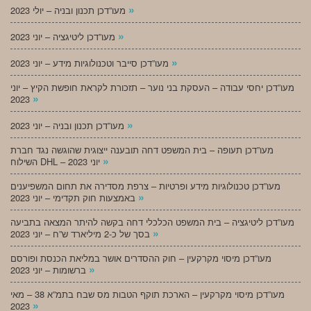
»
מעו”דכן תכנון ובניה – יולי 2023
»
מעו”דכן ליטיגציה – יוני 2023
»
מעו”דכן סייבר וטכנולוגיות מידע – יוני 2023
מעו”דכן יחסי עבודה – העסקת בני נוער – תזכורת לקראת חופשת הקיץ – יוני
»
2023
»
מעו”דכן תכנון ובניה – יוני 2023
מעו”דכן תעופה – בית המשפט דחה תובענה ייצוגית שהוגשה נגד חברת
»
השילוח DHL – יוני 2023
מעו”דכן טכנולוגיות מידע ופרטיות – צרפת מסדירה את תחום המשפיענים
»
באמצעות חוק תקדימי – יוני 2023
מעו”דכן ליטיגציה – בית המשפט הכלכלי דחה בקשה להיתר המצאה בתביעה
»
בסך של כ-2 מיליארד ש”ח – יוני 2023
מעו”דכן מיסוי מקרקעין – חוק ההסדרים אושר במליאת הכנסת ופורסם
»
ברשומות – יוני 2023
מעו”דכן מיסוי מקרקעין – הארכת תוקף הטבות מס שבח בתמ”א 38 – מאי
»
2023