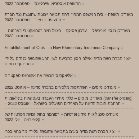
»
התעופה אוסטריאן איירליינס – ספטמבר 2022
מעו”דכן תעופה – בית המשפט המחוזי דחה תביעה ייצוגית שהוגשה נגד חברת
»
התעופה וויז אייר – ספטמבר 2022
מעו”דכן מיסוי מוניציפלי – עדכון פסיקה – ביטול חיוב רטרואקטיבי בארנונה –
»
ספטמבר 2022
»
Establishment of Ofek – a New Elementary Insurance Company
ייצוג חברת רשת מדיה ואיילה חסון בתביעת לשון הרע שהוגשה כנגדם על ידי
»
מר יוסף רחמים
»
אליאקסיס רוכשת את אקווריוס ספקטרום
»
מעו”דכן מיסים – השתתפות מלכ”רים במכרזי מדינה – אוגוסט 2022
מעו”דכן מיסים – כללי מחירי העברה בעסקאות בינלאומיות (transfer pricing)
»
– הרחבת חובות הדיווח על תאגידים הפועלים בישראל – אוגוסט 2022
מעו”דכן טכנולוגיות מידע ופרטיות – רפורמה בחוק זכויות הפרטיות של
»
קליפורניה – יולי 2022
»
ייצוג חברת רשת מדיה בע”מ בתביעה שהוגשה על-ידי מר בהא בכרי