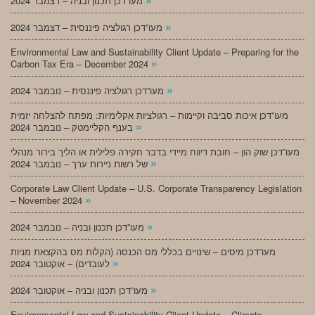
מעו”דכן תכנון ובניה – דצמבר 2024
»
מעו”דכן רגולציה פיננסית – דצמבר 2024
Environmental Law and Sustainability Client Update – Preparing for the
»
Carbon Tax Era – December 2024
»
מעו”דכן רגולציה פיננסית – נובמבר 2024
מעו”דכן איכות סביבה וקיימות – רגולציות אקלימיות: מפתח להצלחה יזמית
»
בענף הקליימטק – נובמבר 2024
מעו”דכן שוק הון – חובת דיווח מיידי בדבר חקירה פלילית או הליך בירור מנהלי
»
של רשות ניירות ערך – נובמבר 2024
Corporate Law Client Update – U.S. Corporate Transparency Legislation
»
– November 2024
»
מעו”דכן תכנון ובניה – נובמבר 2024
מעו”דכן מיסים – שינויים בכללי מס הכנסה (הקלות מס בהקצאת מניות
»
לעובדים) – אוקטובר 2024
»
מעו”דכן תכנון ובניה – אוקטובר 2024
Environmental Law and Sustainability Client Update – Climate