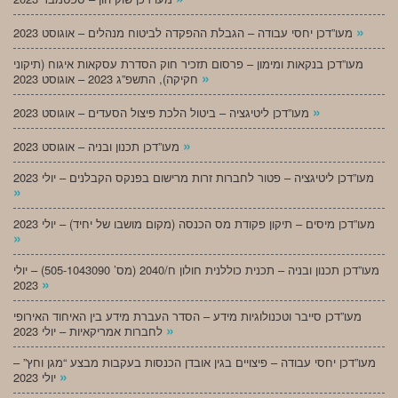
»
מעו”דכן יחסי עבודה – הגבלת ההפקדה לביטוח מנהלים – אוגוסט 2023
מעו”דכן בנקאות ומימון – פרסום תזכיר חוק הסדרת עסקאות איגוח (תיקוני
»
חקיקה), התשפ”ג 2023 – אוגוסט 2023
»
מעו”דכן ליטיגציה – ביטול הלכת פיצול הסעדים – אוגוסט 2023
»
מעו”דכן תכנון ובניה – אוגוסט 2023
מעו”דכן ליטיגציה – פטור לחברות זרות מרישום בפנקס הקבלנים – יולי 2023
»
מעו”דכן מיסים – תיקון פקודת מס הכנסה (מקום מושבו של יחיד) – יולי 2023
»
מעו”דכן תכנון ובניה – תכנית כוללנית חולון ח/2040 (מס’ 505-1043090) – יולי
»
2023
מעו”דכן סייבר וטכנולוגיות מידע – הסדר העברת מידע בין האיחוד האירופי
»
לחברות אמריקאיות – יולי 2023
מעו”דכן יחסי עבודה – פיצויים בגין אובדן הכנסות בעקבות מבצע “מגן וחץ” –
»
יולי 2023