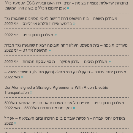
הטמעת כללי ESG בחברות ישראליות נמצאת בצומת – ימים יגידו האם ובאיזה
»
אופן יאומצו הכללים בשוק ההון המקומי
מעו”דכן תעופה – בית המשפט דחה דרישה לגילוי מסמכים שהוגשה נגד
»
בריטיש איירוויז ודלתא איירליינס – יוני 2022
»
מעו”דכן תכנון ובניה – יוני 2022
מעו”דכן תעופה – בית המשפט העליון דחה תובענה ייצוגית שהוגשה נגד חברת
»
התעופה איזיג’ט – יוני 2022
»
מעו”דכן מיסים – עדכון פסיקה – מיסוי עסקת תמורות – יוני 2022
מעו”דכן יחסי עבודה – תיקון לחוק דמי מחלה (תיקון מס’ 6), התשפ”ב-2022 –
»
מאי 2022
Dor Alon signed a Strategic Agreements With Afcon Electric
»
Transportation
מעו”דכן תכנון ובניה – עיריית תל אביב מעדכנת את תוכנית המתאר תא/500
»
ומקדמת את תוכנית תא/5500 – מאי 2022
מעו”דכן יחסי עבודה – העסקת עובדים ביום הזיכרון וביום העצמאות – אפריל
»
2022