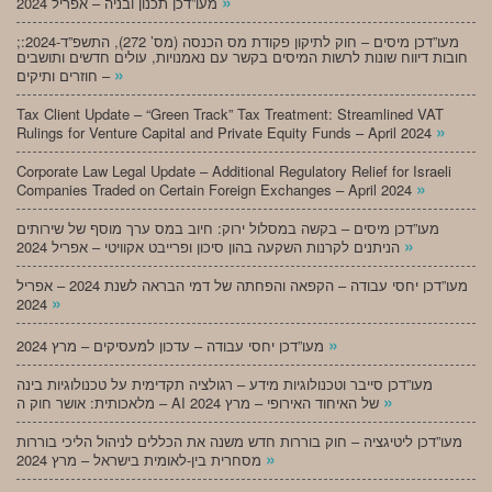
»
מעו”דכן תכנון ובניה – אפריל 2024
;מעו”דכן מיסים – חוק לתיקון פקודת מס הכנסה (מס’ 272), התשפ”ד-2024:
חובות דיווח שונות לרשות המיסים בקשר עם נאמנויות, עולים חדשים ותושבים
»
חוזרים ותיקים –
Tax Client Update – “Green Track” Tax Treatment: Streamlined VAT
»
Rulings for Venture Capital and Private Equity Funds – April 2024
Corporate Law Legal Update – Additional Regulatory Relief for Israeli
»
Companies Traded on Certain Foreign Exchanges – April 2024
מעו”דכן מיסים – בקשה במסלול ירוק: חיוב במס ערך מוסף של שירותים
»
הניתנים לקרנות השקעה בהון סיכון ופרייבט אקוויטי – אפריל 2024
מעו”דכן יחסי עבודה – הקפאה והפחתה של דמי הבראה לשנת 2024 – אפריל
»
2024
»
מעו”דכן יחסי עבודה – עדכון למעסיקים – מרץ 2024
מעו”דכן סייבר וטכנולוגיות מידע – רגולציה תקדימית על טכנולוגיות בינה
»
מלאכותית: אושר חוק ה – AI של האיחוד האירופי – מרץ 2024
מעו”דכן ליטיגציה – חוק בוררות חדש משנה את הכללים לניהול הליכי בוררות
»
מסחרית בין-לאומית בישראל – מרץ 2024