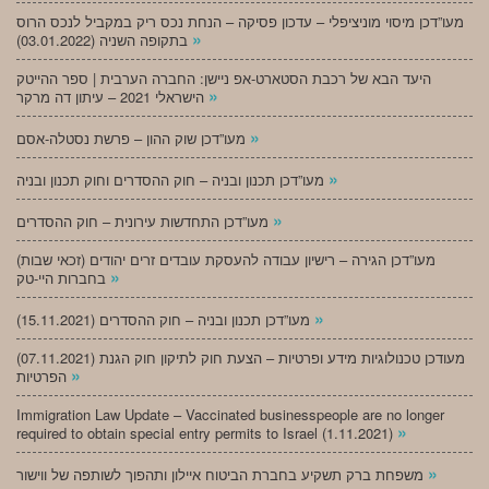
מעו”דכן מיסוי מוניציפלי – עדכון פסיקה – הנחת נכס ריק במקביל לנכס הרוס
»
בתקופה השניה (03.01.2022)
היעד הבא של רכבת הסטארט-אפ ניישן: החברה הערבית | ספר ההייטק
»
הישראלי 2021 – עיתון דה מרקר
»
מעו”דכן שוק ההון – פרשת נסטלה-אסם
»
מעו”דכן תכנון ובניה – חוק ההסדרים וחוק תכנון ובניה
»
מעו”דכן התחדשות עירונית – חוק ההסדרים
מעו”דכן הגירה – רישיון עבודה להעסקת עובדים זרים יהודים (זכאי שבות)
»
בחברות היי-טק
»
מעו”דכן תכנון ובניה – חוק ההסדרים (15.11.2021)
(07.11.2021) מעודכן טכנולוגיות מידע ופרטיות – הצעת חוק לתיקון חוק הגנת
»
הפרטיות
Immigration Law Update – Vaccinated businesspeople are no longer
»
required to obtain special entry permits to Israel (1.11.2021)
»
משפחת ברק תשקיע בחברת הביטוח איילון ותהפוך לשותפה של ווישור