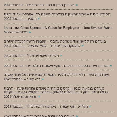
»
מעו”דכן תכנון ובניה – חרבות ברזל – נובמבר 2023
מעו”דכן מיסים – מתווי המענקים והפיצויים השונים כפי שפורסמו על ידי רשות
»
המסים – נובמבר 2023
Labor Law Client Update – A Guide for Employers – “Iron Swords” War –
»
November 2023
מעו”דכן רה-לוקיישן וניוד כישרונות גלובלי – הקצאה חדשה לקבלת היתרים
»
להעסקת עובדים זרים בענפי התעשייה – נובמבר 2023
»
מעו”דכן מיסוי מוניציפלי – נובמבר 2023
»
מעו”דכן איכות הסביבה – הארכת תוקף אישורים רגולטוריים – נובמבר 2023
מעו”דכן מיסים – דנ”א ביהמ”ש העליון בנושא רכישה עצמית של מניות שאינה
»
פרו-ראטה – נובמבר 2023
מעו”דכן בנקאות ומימון – פרסום צו דחיית מועדים (הוראת שעה – חרבות
ברזל) (חוזה, פסק דין או תשלום לרשות) (הארכת התקופה הקובעת ותקופת
»
הדחייה), התשפ”ד-2023
»
מעו”דכן יחסי עבודה – מלחמת חרבות ברזל – נובמבר 2023
»
מעו”דכן תכנון ובניה – חרבות ברזל – נובמבר 2023