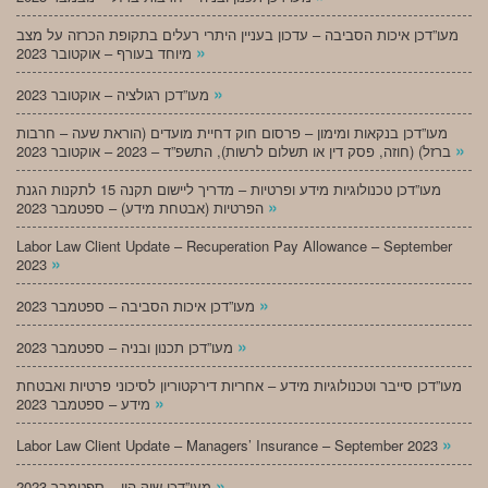
מעו”דכן איכות הסביבה – עדכון בעניין היתרי רעלים בתקופת הכרזה על מצב
»
מיוחד בעורף – אוקטובר 2023
»
מעו”דכן רגולציה – אוקטובר 2023
מעו”דכן בנקאות ומימון – פרסום חוק דחיית מועדים (הוראת שעה – חרבות
»
ברזל) (חוזה, פסק דין או תשלום לרשות), התשפ”ד – 2023 – אוקטובר 2023
מעו”דכן טכנולוגיות מידע ופרטיות – מדריך ליישום תקנה 15 לתקנות הגנת
»
הפרטיות (אבטחת מידע) – ספטמבר 2023
Labor Law Client Update – Recuperation Pay Allowance – September
»
2023
»
מעו”דכן איכות הסביבה – ספטמבר 2023
»
מעו”דכן תכנון ובניה – ספטמבר 2023
מעו”דכן סייבר וטכנולוגיות מידע – אחריות דירקטוריון לסיכוני פרטיות ואבטחת
»
מידע – ספטמבר 2023
»
Labor Law Client Update – Managers’ Insurance – September 2023
»
מעו”דכן שוק הון – ספטמבר 2023