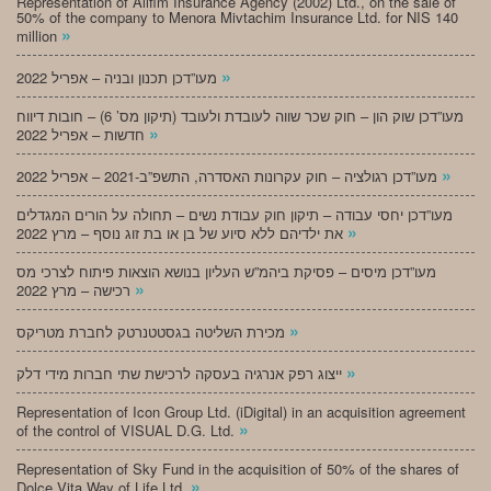
Representation of Alifim Insurance Agency (2002) Ltd., on the sale of
50% of the company to Menora Mivtachim Insurance Ltd. for NIS 140
»
million
»
מעו”דכן תכנון ובניה – אפריל 2022
מעו”דכן שוק הון – חוק שכר שווה לעובדת ולעובד (תיקון מס’ 6) – חובות דיווח
»
חדשות – אפריל 2022
»
מעו”דכן רגולציה – חוק עקרונות האסדרה, התשפ”ב-2021 – אפריל 2022
מעו”דכן יחסי עבודה – תיקון חוק עבודת נשים – תחולה על הורים המגדלים
»
את ילדיהם ללא סיוע של בן או בת זוג נוסף – מרץ 2022
מעו”דכן מיסים – פסיקת ביהמ”ש העליון בנושא הוצאות פיתוח לצרכי מס
»
רכישה – מרץ 2022
»
מכירת השליטה בגסטטנרטק לחברת מטריקס
»
ייצוג רפק אנרגיה בעסקה לרכישת שתי חברות מידי דלק
Representation of Icon Group Ltd. (iDigital) in an acquisition agreement
»
of the control of VISUAL D.G. Ltd.
Representation of Sky Fund in the acquisition of 50% of the shares of
»
Dolce Vita Way of Life Ltd.