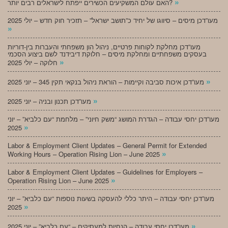
»
האם עולם המשקיעים הכשירים ייפתח לישראלים רבים יותר?
מעו”דכן מיסים – סיווגו של יחיד כ”תושב ישראל” – תזכיר חוק חדש – יולי 2025
»
מעו”דכן מחלקת לקוחות פרטיים, ניהול הון משפחתי והעברות בין-דוריות
בעסקים משפחתיים ומחלקת מיסים – חלוקת דיבידנד לשם ביצוע הסכמי
»
חלוקה – יולי 2025
»
מעו”דכן איכות סביבה וקיימות – הוראת ניהול בנקאי תקין 345 – יוני 2025
»
מעו”דכן תכנון ובניה – יוני 2025
מעו”דכן יחסי עבודה – הגדרת המושג “משק חיוני” – מלחמת “עם כלביא” – יוני
»
2025
Labor & Employment Client Updates – General Permit for Extended
»
Working Hours – Operation Rising Lion – June 2025
Labor & Employment Client Updates – Guidelines for Employers –
»
Operation Rising Lion – June 2025
מעו”דכן יחסי עבודה – היתר כללי להעסקה בשעות נוספות “עם כלביא” – יוני
»
2025
»
מעו”דכן יחסי עבודה – הנחיות למעסיקים – “עם כלביא” – יוני 2025