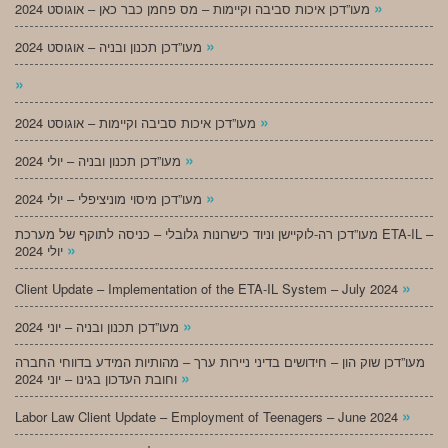
»
מעו”דכן איכות סביבה וקיימות – מס פחמן כבר כאן – אוגוסט 2024
»
מעו”דכן תכנון ובניה – אוגוסט 2024
»
»
מעו”דכן איכות סביבה וקיימות – אוגוסט 2024
»
מעו”דכן תכנון ובניה – יולי 2024
»
מעו”דכן מיסוי מוניציפלי – יולי 2024
מעו”דכן רה-לוקיישן וניוד כישרונות גלובלי – כניסה לתוקף של מערכת ETA-IL –
»
יולי 2024
»
Client Update – Implementation of the ETA-IL System – July 2024
»
מעו”דכן תכנון ובניה – יוני 2024
מעו”דכן שוק הון – חידושים בדיני ניירות ערך – מהותיות המידע בדווחי החברה
»
וחובת העדכון בגינו – יוני 2024
»
Labor Law Client Update – Employment of Teenagers – June 2024