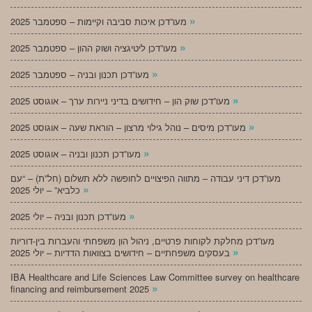
»
מעו”דכן איכות סביבה וקיימות – ספטמבר 2025
»
מעו”דכן ליטיגציה ושוק ההון – ספטמבר 2025
»
מעו”דכן תכנון ובניה – ספטמבר 2025
»
מעו”דכן שוק הון – חידושים בדיני ניירות ערך – אוגוסט 2025
»
מעו”דכן מיסים – נוהל גילוי מרצון – הוראת שעה – אוגוסט 2025
»
מעו”דכן תכנון ובניה – אוגוסט 2025
מעו”דכן דיני עבודה – מתווה הפיצויים לחופשה ללא תשלום (חל”ת) – “עם
»
כלביא” – יולי 2025
»
מעו”דכן תכנון ובניה – יולי 2025
מעו”דכן מחלקת לקוחות פרטיים, ניהול הון משפחתי והעברות בין-דוריות
»
בעסקים משפחתיים – חידושים בצוואות הדדיות – יולי 2025
IBA Healthcare and Life Sciences Law Committee survey on healthcare
»
financing and reimbursement 2025