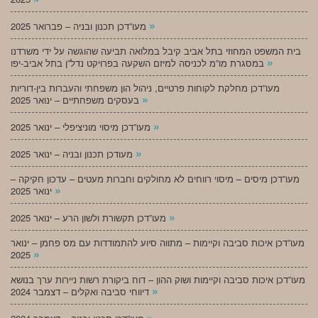
»
מעו”דכן תכנון ובניה – פברואר 2025
בית המשפט המחוזי בתל אביב קיבל במלואה תביעה שהוגשה על ידי משרדנו
»
במסגרת מו”מ לכניסה למיזם השקעה בפרויקט נדל”ן בתל אביב-יפו
מעו”דכן מחלקת לקוחות פרטיים, ניהול הון משפחתי והעברות בין-דוריות
»
בעסקים משפחתיים – ינואר 2025
»
מעו”דכן מיסוי מוניציפלי – ינואר 2025
»
מעודכן תכנון ובניה – ינואר 2025
מעו”דכן מיסים – מיסוי רווחים לא מחולקים וחברות מעטים – עדכון חקיקה –
»
ינואר 2025
»
מעו”דכן תקשורת ולשון הרע – ינואר 2025
מעו”דכן איכות סביבה וקיימות – מתווה סיוע להתמודדות עם מס פחמן – ינואר
»
2025
מעו”דכן איכות סביבה וקיימות ושוק ההון – דוח ביקורת רשות ניירות ערך בנושא
»
דיווחי סביבה ואקלים – דצמבר 2024
»