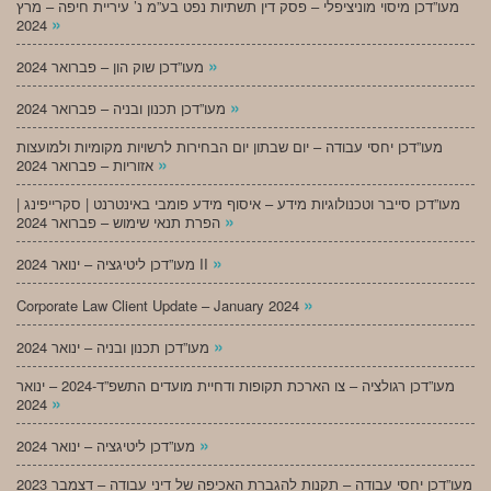
מעו”דכן מיסוי מוניציפלי – פסק דין תשתיות נפט בע”מ נ’ עיריית חיפה – מרץ
»
2024
»
מעו”דכן שוק הון – פברואר 2024
»
מעו”דכן תכנון ובניה – פברואר 2024
מעו”דכן יחסי עבודה – יום שבתון יום הבחירות לרשויות מקומיות ולמועצות
»
אזוריות – פברואר 2024
מעו”דכן סייבר וטכנולוגיות מידע – איסוף מידע פומבי באינטרנט | סקרייפינג |
»
הפרת תנאי שימוש – פברואר 2024
»
מעו”דכן ליטיגציה – ינואר 2024 II
»
Corporate Law Client Update – January 2024
»
מעו”דכן תכנון ובניה – ינואר 2024
מעו”דכן רגולציה – צו הארכת תקופות ודחיית מועדים התשפ”ד-2024 – ינואר
»
2024
»
מעו”דכן ליטיגציה – ינואר 2024
מעו”דכן יחסי עבודה – תקנות להגברת האכיפה של דיני עבודה – דצמבר 2023