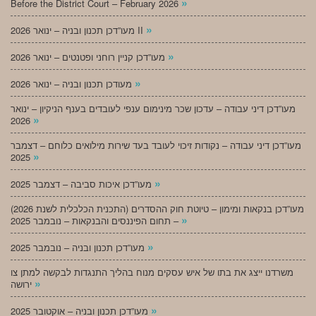
»
Before the District Court – February 2026
»
מעו”דכן תכנון ובניה – ינואר 2026 II
»
מעו”דכן קניין רוחני ופטנטים – ינואר 2026
»
מעודכן תכנון ובניה – ינואר 2026
מעו”דכן דיני עבודה – עדכון שכר מינימום ענפי לעובדים בענף הניקיון – ינואר
»
2026
מעו”דכן דיני עבודה – נקודות זיכוי לעובד בעד שירות מילואים כלוחם – דצמבר
»
2025
»
מעו”דכן איכות סביבה – דצמבר 2025
מעו”דכן בנקאות ומימון – טיוטת חוק ההסדרים (התכנית הכלכלית לשנת 2026)
»
– תחום הפיננסים והבנקאות – נובמבר 2025
»
מעו”דכן תכנון ובניה – נובמבר 2025
משרדנו ייצג את בתו של איש עסקים מנוח בהליך התנגדות לבקשה למתן צו
»
ירושה
»
מעו”דכן תכנון ובניה – אוקטובר 2025