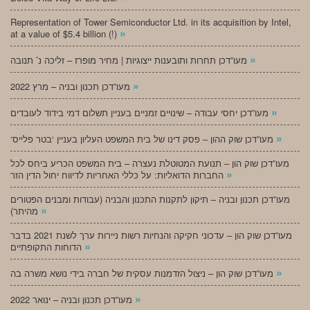
Representation of Tower Semiconductor Ltd. in its acquisition by Intel,
»
at a value of $5.4 billion (!)
»
מעו”דכן תחרות ותובענות ייצוגיות | מחיר מופרז – זליכה נ’ תנובה
»
מעו”דכן תכנון ובניה – מרץ 2022
»
מעו”דכן יחסי עבודה – שינויים זמניים בעניין תשלום דמי בידוד לעובדים
»
‘מעו”דכן שוק ההון – פסק דינו של בית המשפט העליון בעניין ‘בטר פלייס
מעו”דכן שוק הון – תנועת המטוטלת נעצרה – בית המשפט הכריע ביחס לכל
»
החברות הדואליות: על כללי האחריות לדיווח יחול הדין הזר
מעו”דכן תכנון ובניה – תיקון לתקנות התכנון והבניה (עבודות ומבנים הפטורים
»
מהיתר)
מעו”דכן שוק הון – עדכוני חקיקה והנחיות רשות ניירות ערך לשנת 2021 בדבר
»
הדוחות התקופתיים
»
מעו”דכן שוק הון – ניצול הזדמנות עסקית של חברה בידי נושא משרה בה
»
מעו”דכן תכנון ובניה – ינואר 2022