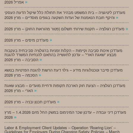
»
אפריל 2026
מעו”דכן ליטיגציה – בית המשפט מבהיר את תחולת כלל שיקול הדעת העסקי
»
והיקף חובת הנאמנות של ועדות השקעה בגופים מוסדיים – מרץ 2026
»
מעו”דכן רגולציה – תקנות שירותי תשלום (פטור מהוראות החוק) – מרץ 2026
»
מעו”דכן מיסים – מרץ 2026
מעו”דכן איכות סביבה וקיימות – הקלות זמניות ברגולציה סביבתית בעקבות
מבצע “שאגת הארי” – עדכון לתעשייה בהתאם להנחיות המשרד להגנת
»
הסביבה – מרץ 2026
מעו”דכן סייבר וטכנולוגיות מידע – גילוי דעת הרשות להגנת הפרטיות בנושא
»
הסכמה – מרץ 2026
מעו”דכן רגולציה – הצעת חוק הארכת תקופות ודחיית מועדים – מבצע שאגת
»
הארי – מרץ 2026
»
מעו”דכן תכנון ובניה – מרץ 2026
מעו”דכן דיני עבודה – עדכון שכר המינימום במשק החל מיום 1.4.2026 – מרץ
»
2026
Labor & Employment Client Updates – Operation ‘Roaring Lion’ –
Guidelines for Employers During Changing Safety Policies – March