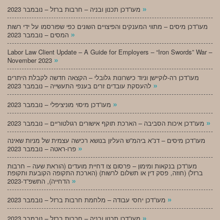
»
מעו”דכן תכנון ובניה – חרבות ברזל – נובמבר 2023
מעו”דכן מיסים – מתווי המענקים והפיצויים השונים כפי שפורסמו על ידי רשות
»
המסים – נובמבר 2023
Labor Law Client Update – A Guide for Employers – “Iron Swords” War –
»
November 2023
מעו”דכן רה-לוקיישן וניוד כישרונות גלובלי – הקצאה חדשה לקבלת היתרים
»
להעסקת עובדים זרים בענפי התעשייה – נובמבר 2023
»
מעו”דכן מיסוי מוניציפלי – נובמבר 2023
»
מעו”דכן איכות הסביבה – הארכת תוקף אישורים רגולטוריים – נובמבר 2023
מעו”דכן מיסים – דנ”א ביהמ”ש העליון בנושא רכישה עצמית של מניות שאינה
»
פרו-ראטה – נובמבר 2023
מעו”דכן בנקאות ומימון – פרסום צו דחיית מועדים (הוראת שעה – חרבות
ברזל) (חוזה, פסק דין או תשלום לרשות) (הארכת התקופה הקובעת ותקופת
»
הדחייה), התשפ”ד-2023
»
מעו”דכן יחסי עבודה – מלחמת חרבות ברזל – נובמבר 2023
»
מעו”דכן תכנון ובניה – חרבות ברזל – נובמבר 2023