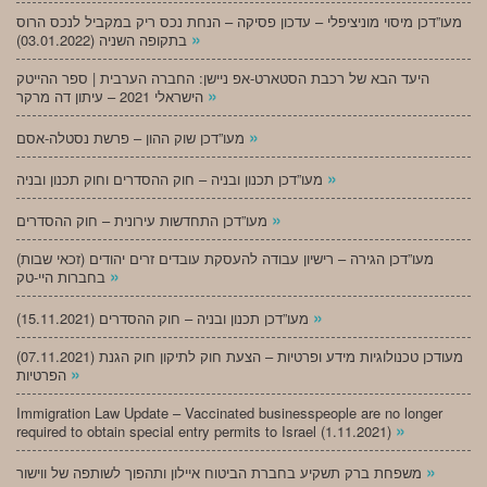
מעו”דכן מיסוי מוניציפלי – עדכון פסיקה – הנחת נכס ריק במקביל לנכס הרוס
»
בתקופה השניה (03.01.2022)
היעד הבא של רכבת הסטארט-אפ ניישן: החברה הערבית | ספר ההייטק
»
הישראלי 2021 – עיתון דה מרקר
»
מעו”דכן שוק ההון – פרשת נסטלה-אסם
»
מעו”דכן תכנון ובניה – חוק ההסדרים וחוק תכנון ובניה
»
מעו”דכן התחדשות עירונית – חוק ההסדרים
מעו”דכן הגירה – רישיון עבודה להעסקת עובדים זרים יהודים (זכאי שבות)
»
בחברות היי-טק
»
מעו”דכן תכנון ובניה – חוק ההסדרים (15.11.2021)
(07.11.2021) מעודכן טכנולוגיות מידע ופרטיות – הצעת חוק לתיקון חוק הגנת
»
הפרטיות
Immigration Law Update – Vaccinated businesspeople are no longer
»
required to obtain special entry permits to Israel (1.11.2021)
»
משפחת ברק תשקיע בחברת הביטוח איילון ותהפוך לשותפה של ווישור