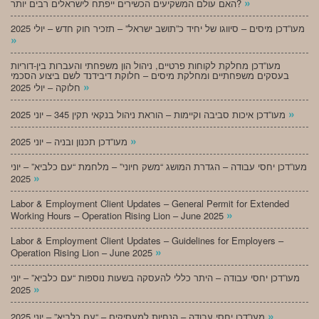
»
האם עולם המשקיעים הכשירים ייפתח לישראלים רבים יותר?
מעו”דכן מיסים – סיווגו של יחיד כ”תושב ישראל” – תזכיר חוק חדש – יולי 2025
»
מעו”דכן מחלקת לקוחות פרטיים, ניהול הון משפחתי והעברות בין-דוריות
בעסקים משפחתיים ומחלקת מיסים – חלוקת דיבידנד לשם ביצוע הסכמי
»
חלוקה – יולי 2025
»
מעו”דכן איכות סביבה וקיימות – הוראת ניהול בנקאי תקין 345 – יוני 2025
»
מעו”דכן תכנון ובניה – יוני 2025
מעו”דכן יחסי עבודה – הגדרת המושג “משק חיוני” – מלחמת “עם כלביא” – יוני
»
2025
Labor & Employment Client Updates – General Permit for Extended
»
Working Hours – Operation Rising Lion – June 2025
Labor & Employment Client Updates – Guidelines for Employers –
»
Operation Rising Lion – June 2025
מעו”דכן יחסי עבודה – היתר כללי להעסקה בשעות נוספות “עם כלביא” – יוני
»
2025
»
מעו”דכן יחסי עבודה – הנחיות למעסיקים – “עם כלביא” – יוני 2025