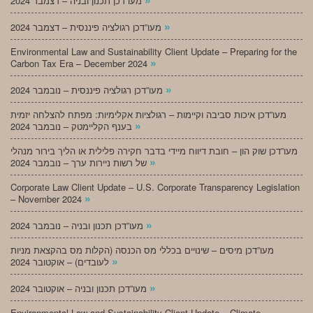
מעו”דכן תכנון ובניה – דצמבר 2024
»
מעו”דכן רגולציה פיננסית – דצמבר 2024
Environmental Law and Sustainability Client Update – Preparing for the
»
Carbon Tax Era – December 2024
»
מעו”דכן רגולציה פיננסית – נובמבר 2024
מעו”דכן איכות סביבה וקיימות – רגולציות אקלימיות: מפתח להצלחה יזמית
»
בענף הקליימטק – נובמבר 2024
מעו”דכן שוק הון – חובת דיווח מיידי בדבר חקירה פלילית או הליך בירור מנהלי
»
של רשות ניירות ערך – נובמבר 2024
Corporate Law Client Update – U.S. Corporate Transparency Legislation
»
– November 2024
»
מעו”דכן תכנון ובניה – נובמבר 2024
מעו”דכן מיסים – שינויים בכללי מס הכנסה (הקלות מס בהקצאת מניות
»
לעובדים) – אוקטובר 2024
»
מעו”דכן תכנון ובניה – אוקטובר 2024
Environmental Law and Sustainability Client Update – Climate