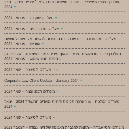
מעו”דכן מיסוי מוניציפלי – פסק דין תשתיות נפט בע”מ נ’ עיריית חיפה – מרץ
»
2024
»
מעו”דכן שוק הון – פברואר 2024
»
מעו”דכן תכנון ובניה – פברואר 2024
מעו”דכן יחסי עבודה – יום שבתון יום הבחירות לרשויות מקומיות ולמועצות
»
אזוריות – פברואר 2024
מעו”דכן סייבר וטכנולוגיות מידע – איסוף מידע פומבי באינטרנט | סקרייפינג |
»
הפרת תנאי שימוש – פברואר 2024
»
מעו”דכן ליטיגציה – ינואר 2024 II
»
Corporate Law Client Update – January 2024
»
מעו”דכן תכנון ובניה – ינואר 2024
מעו”דכן רגולציה – צו הארכת תקופות ודחיית מועדים התשפ”ד-2024 – ינואר
»
2024
»
מעו”דכן ליטיגציה – ינואר 2024
מעו”דכן יחסי עבודה – תקנות להגברת האכיפה של דיני עבודה – דצמבר 2023