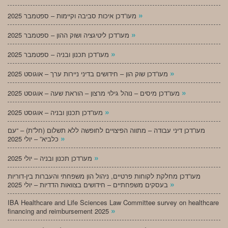
»
מעו”דכן איכות סביבה וקיימות – ספטמבר 2025
»
מעו”דכן ליטיגציה ושוק ההון – ספטמבר 2025
»
מעו”דכן תכנון ובניה – ספטמבר 2025
»
מעו”דכן שוק הון – חידושים בדיני ניירות ערך – אוגוסט 2025
»
מעו”דכן מיסים – נוהל גילוי מרצון – הוראת שעה – אוגוסט 2025
»
מעו”דכן תכנון ובניה – אוגוסט 2025
מעו”דכן דיני עבודה – מתווה הפיצויים לחופשה ללא תשלום (חל”ת) – “עם
»
כלביא” – יולי 2025
»
מעו”דכן תכנון ובניה – יולי 2025
מעו”דכן מחלקת לקוחות פרטיים, ניהול הון משפחתי והעברות בין-דוריות
»
בעסקים משפחתיים – חידושים בצוואות הדדיות – יולי 2025
IBA Healthcare and Life Sciences Law Committee survey on healthcare
»
financing and reimbursement 2025