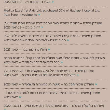
»
מעו”דכן תכנון ובניה – פברואר 2023
Medica Excel Tel Aviv Ltd. purchased 50% of Raphael Hospital Ltd.
»
from Harel Investments
מעו”דכן מיסים – החבות במע”מ בשל מכירת דירת מגורים מכוח סעיף 5(ב)
»
לחוק מע”מ – פברואר 2023
מעו”דכן מיסים – התרת קיזוז תשומות עבור דמי שכירות והוצאות נלוות לגבי
»
מבנה ששימש לארוחות עובדים – פברואר 2023
»
מעו”דכן תכנון ובניה – ינואר 2023
מעו”דכן ליטיגציה – חובות הגילוי אשר מוטלת על יזם או קבלן במסגרת הסכם
»
מכר לרכישת דירה “על הנייר” – ינואר 2023
מעו”דכן מיסים – דחיית ערעור על סיווג עסקאות מכר מקרקעין כחלק
»
מפעילות פירותית-עסקית החייבת במע”מ – ינואר 2023
»
מעו”דכן איכות הסביבה – טיוטת הטקסונומיה הישראלית – ינואר 2023
מעו”דכן מיסים – פרסום רשימת עמדות חייבות בדיווח לשנת המס 2022 –
»
ינואר 2023
מעו”דכן בלוקצ’יין ומיסים – קיזוז הפסדים לפני תום שנת המס – דצמבר 2022
»