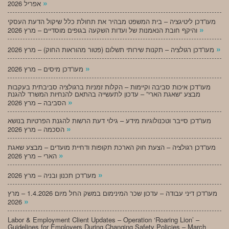
»
אפריל 2026
מעו”דכן ליטיגציה – בית המשפט מבהיר את תחולת כלל שיקול הדעת העסקי
»
והיקף חובת הנאמנות של ועדות השקעה בגופים מוסדיים – מרץ 2026
»
מעו”דכן רגולציה – תקנות שירותי תשלום (פטור מהוראות החוק) – מרץ 2026
»
מעו”דכן מיסים – מרץ 2026
מעו”דכן איכות סביבה וקיימות – הקלות זמניות ברגולציה סביבתית בעקבות
מבצע “שאגת הארי” – עדכון לתעשייה בהתאם להנחיות המשרד להגנת
»
הסביבה – מרץ 2026
מעו”דכן סייבר וטכנולוגיות מידע – גילוי דעת הרשות להגנת הפרטיות בנושא
»
הסכמה – מרץ 2026
מעו”דכן רגולציה – הצעת חוק הארכת תקופות ודחיית מועדים – מבצע שאגת
»
הארי – מרץ 2026
»
מעו”דכן תכנון ובניה – מרץ 2026
מעו”דכן דיני עבודה – עדכון שכר המינימום במשק החל מיום 1.4.2026 – מרץ
»
2026
Labor & Employment Client Updates – Operation ‘Roaring Lion’ –
Guidelines for Employers During Changing Safety Policies – March