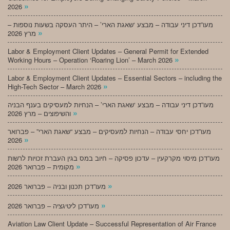
»
2026
מעו”דכן דיני עבודה – מבצע ‘שאגת הארי’ – היתר העסקה בשעות נוספות –
»
מרץ 2026
Labor & Employment Client Updates – General Permit for Extended
»
Working Hours – Operation ‘Roaring Lion’ – March 2026
Labor & Employment Client Updates – Essential Sectors – including the
»
High-Tech Sector – March 2026
מעו”דכן דיני עבודה – מבצע ‘שאגת הארי’ – הנחיות למעסיקים בענף הבניה
»
והשיפוצים – מרץ 2026
מעו”דכן יחסי עבודה – הנחיות למעסיקים – מבצע “שאגת הארי” – פברואר
»
2026
מעו”דכן מיסוי מקרקעין – עדכון פסיקה – חיוב במס בגין העברת זכויות לרשות
»
מקומית – פברואר 2026
»
מעו”דכן תכנון ובניה – פברואר 2026
»
מעו”דכן ליטיגציה – פברואר 2026
Aviation Law Client Update – Successful Representation of Air France