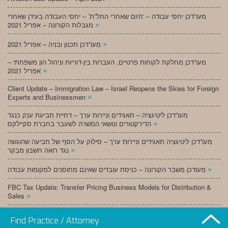
מעו”דכן יחסי עבודה – ‘היום שאחרי החל”ת’ – יחסי העבודה בעידן שאחרי
»
מגבלות הקורונה – אפריל 2021
»
מעו”דכן תכנון ובניה – אפריל 2021
מעו”דכן מחלקת לקוחות פרטיים, העברות בין-דוריות וניהול הון משפחתי –
»
אפריל 2021
Client Update – Immigration Law – Israel Reopens the Skies for Foreign
»
Experts and Businessmen
מעו”דכן ליטיגציה – תאגידים וניירות ערך – דחיית תביעת ענק כנגד
»
הדירקטורים ונושאי המשרה לשעבר בחברת סקיילקס
מעו”דכן ליטיגציה תאגידים וניירות ערך – סילוק על הסף של תביעה שהוגשה
»
נגד רואה חשבון מבקר
»
מעודכן משבר הקורונה – כניסת עובדים שאינם מחוסנים למקומות עבודה
FBC Tax Update: Transfer Pricing Business Models for Distribution &
»
Sales
»
מעו”דכן תכנון ובניה – מרץ 2021
Find Practice / Attorney