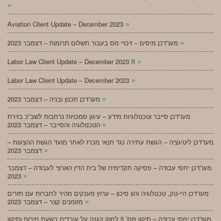
»
»
Aviation Client Update – December 2023
»
מעו”דכן מיסים – זיכויי מס בעבור תשלום תרומות – דצמבר 2023
»
Labor Law Client Update – December 2023 II
»
Labor Law Client Update – December 2023
»
מעו”דכן תכנון ובניה – דצמבר 2023
מעו”דכן סייבר וטכנולוגיות מידע – עיגון סמכויות נרחבות לשב”כ בזירת
»
הטכנולוגיה והסייבר – דצמבר 2023
מעו”דכן ליטיגציה – הגשת עתירה נגד תנאי מכרז לאחר מועד הגשת ההצעות –
»
דצמבר 2023
מעו”דכן יחסי עבודה – פסיקה תקדימית של בית הדין הארצי לעבודה – דצמבר
»
2023
מעו”דכן היי-טק, טכנולוגיה והון סיכון – ערוץ מענקים מהיר לחברות עם תזרים
»
מזומנים קצר – דצמבר 2023
מעו”דכן יחסי עבודה – תיקון מס’ 5 לחוק הגנה על עובדים בשעת חירום ותיקון