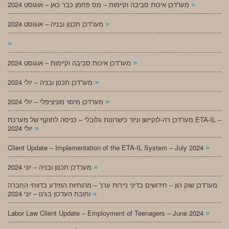
»
מעו”דכן איכות סביבה וקיימות – מס פחמן כבר כאן – אוגוסט 2024
»
מעו”דכן תכנון ובניה – אוגוסט 2024
»
»
מעו”דכן איכות סביבה וקיימות – אוגוסט 2024
»
מעו”דכן תכנון ובניה – יולי 2024
»
מעו”דכן מיסוי מוניציפלי – יולי 2024
מעו”דכן רה-לוקיישן וניוד כישרונות גלובלי – כניסה לתוקף של מערכת ETA-IL –
»
יולי 2024
»
Client Update – Implementation of the ETA-IL System – July 2024
»
מעו”דכן תכנון ובניה – יוני 2024
מעו”דכן שוק הון – חידושים בדיני ניירות ערך – מהותיות המידע בדווחי החברה
»
וחובת העדכון בגינו – יוני 2024
»
Labor Law Client Update – Employment of Teenagers – June 2024