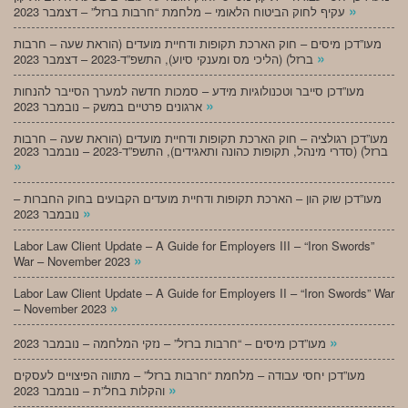
»
עקיף לחוק הביטוח הלאומי – מלחמת “חרבות ברזל” – דצמבר 2023
מעו”דכן מיסים – חוק הארכת תקופות ודחיית מועדים (הוראת שעה – חרבות
»
ברזל) (הליכי מס ומענקי סיוע), התשפ”ד-2023 – דצמבר 2023
מעו”דכן סייבר וטכנולוגיות מידע – סמכות חדשה למערך הסייבר להנחות
»
ארגונים פרטיים במשק – נובמבר 2023
מעו”דכן רגולציה – חוק הארכת תקופות ודחיית מועדים (הוראת שעה – חרבות
ברזל) (סדרי מינהל, תקופות כהונה ותאגידים), התשפ”ד-2023 – נובמבר 2023
»
מעו”דכן שוק הון – הארכת תקופות ודחיית מועדים הקבועים בחוק החברות –
»
נובמבר 2023
Labor Law Client Update – A Guide for Employers III – “Iron Swords”
»
War – November 2023
Labor Law Client Update – A Guide for Employers II – “Iron Swords” War
»
– November 2023
»
מעו”דכן מיסים – “חרבות ברזל” – נזקי המלחמה – נובמבר 2023
מעו”דכן יחסי עבודה – מלחמת “חרבות ברזל” – מתווה הפיצויים לעסקים
»
והקלות בחל”ת – נובמבר 2023