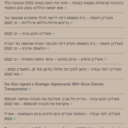
הטמעת כללי ESG בחברות ישראליות נמצאת בצומת – ימים יגידו האם ובאיזה
»
אופן יאומצו הכללים בשוק ההון המקומי
מעו”דכן תעופה – בית המשפט דחה דרישה לגילוי מסמכים שהוגשה נגד
»
בריטיש איירוויז ודלתא איירליינס – יוני 2022
»
מעו”דכן תכנון ובניה – יוני 2022
מעו”דכן תעופה – בית המשפט העליון דחה תובענה ייצוגית שהוגשה נגד חברת
»
התעופה איזיג’ט – יוני 2022
»
מעו”דכן מיסים – עדכון פסיקה – מיסוי עסקת תמורות – יוני 2022
מעו”דכן יחסי עבודה – תיקון לחוק דמי מחלה (תיקון מס’ 6), התשפ”ב-2022 –
»
מאי 2022
Dor Alon signed a Strategic Agreements With Afcon Electric
»
Transportation
מעו”דכן תכנון ובניה – עיריית תל אביב מעדכנת את תוכנית המתאר תא/500
»
ומקדמת את תוכנית תא/5500 – מאי 2022
מעו”דכן יחסי עבודה – העסקת עובדים ביום הזיכרון וביום העצמאות – אפריל
»
2022