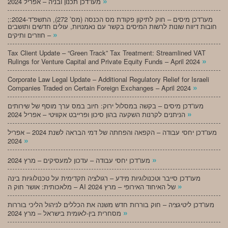
»
מעו”דכן תכנון ובניה – אפריל 2024
;מעו”דכן מיסים – חוק לתיקון פקודת מס הכנסה (מס’ 272), התשפ”ד-2024:
חובות דיווח שונות לרשות המיסים בקשר עם נאמנויות, עולים חדשים ותושבים
»
חוזרים ותיקים –
Tax Client Update – “Green Track” Tax Treatment: Streamlined VAT
»
Rulings for Venture Capital and Private Equity Funds – April 2024
Corporate Law Legal Update – Additional Regulatory Relief for Israeli
»
Companies Traded on Certain Foreign Exchanges – April 2024
מעו”דכן מיסים – בקשה במסלול ירוק: חיוב במס ערך מוסף של שירותים
»
הניתנים לקרנות השקעה בהון סיכון ופרייבט אקוויטי – אפריל 2024
מעו”דכן יחסי עבודה – הקפאה והפחתה של דמי הבראה לשנת 2024 – אפריל
»
2024
»
מעו”דכן יחסי עבודה – עדכון למעסיקים – מרץ 2024
מעו”דכן סייבר וטכנולוגיות מידע – רגולציה תקדימית על טכנולוגיות בינה
»
מלאכותית: אושר חוק ה – AI של האיחוד האירופי – מרץ 2024
מעו”דכן ליטיגציה – חוק בוררות חדש משנה את הכללים לניהול הליכי בוררות
»
מסחרית בין-לאומית בישראל – מרץ 2024