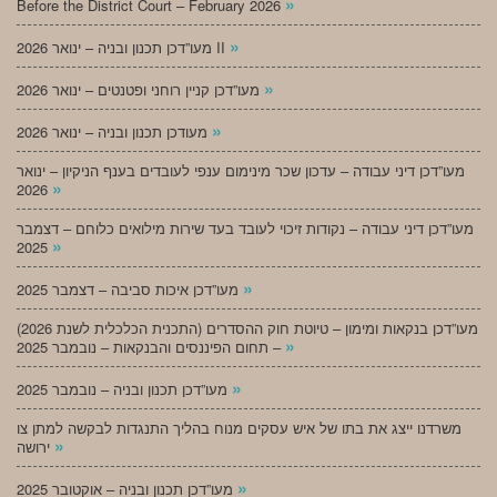
»
Before the District Court – February 2026
»
מעו”דכן תכנון ובניה – ינואר 2026 II
»
מעו”דכן קניין רוחני ופטנטים – ינואר 2026
»
מעודכן תכנון ובניה – ינואר 2026
מעו”דכן דיני עבודה – עדכון שכר מינימום ענפי לעובדים בענף הניקיון – ינואר
»
2026
מעו”דכן דיני עבודה – נקודות זיכוי לעובד בעד שירות מילואים כלוחם – דצמבר
»
2025
»
מעו”דכן איכות סביבה – דצמבר 2025
מעו”דכן בנקאות ומימון – טיוטת חוק ההסדרים (התכנית הכלכלית לשנת 2026)
»
– תחום הפיננסים והבנקאות – נובמבר 2025
»
מעו”דכן תכנון ובניה – נובמבר 2025
משרדנו ייצג את בתו של איש עסקים מנוח בהליך התנגדות לבקשה למתן צו
»
ירושה
»
מעו”דכן תכנון ובניה – אוקטובר 2025