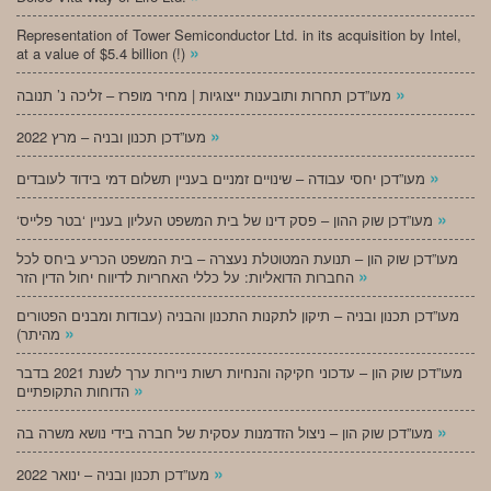
Representation of Tower Semiconductor Ltd. in its acquisition by Intel,
»
at a value of $5.4 billion (!)
»
מעו”דכן תחרות ותובענות ייצוגיות | מחיר מופרז – זליכה נ’ תנובה
»
מעו”דכן תכנון ובניה – מרץ 2022
»
מעו”דכן יחסי עבודה – שינויים זמניים בעניין תשלום דמי בידוד לעובדים
»
‘מעו”דכן שוק ההון – פסק דינו של בית המשפט העליון בעניין ‘בטר פלייס
מעו”דכן שוק הון – תנועת המטוטלת נעצרה – בית המשפט הכריע ביחס לכל
»
החברות הדואליות: על כללי האחריות לדיווח יחול הדין הזר
מעו”דכן תכנון ובניה – תיקון לתקנות התכנון והבניה (עבודות ומבנים הפטורים
»
מהיתר)
מעו”דכן שוק הון – עדכוני חקיקה והנחיות רשות ניירות ערך לשנת 2021 בדבר
»
הדוחות התקופתיים
»
מעו”דכן שוק הון – ניצול הזדמנות עסקית של חברה בידי נושא משרה בה
»
מעו”דכן תכנון ובניה – ינואר 2022