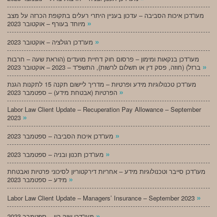
מעו”דכן איכות הסביבה – עדכון בעניין היתרי רעלים בתקופת הכרזה על מצב
»
מיוחד בעורף – אוקטובר 2023
»
מעו”דכן רגולציה – אוקטובר 2023
מעו”דכן בנקאות ומימון – פרסום חוק דחיית מועדים (הוראת שעה – חרבות
»
ברזל) (חוזה, פסק דין או תשלום לרשות), התשפ”ד – 2023 – אוקטובר 2023
מעו”דכן טכנולוגיות מידע ופרטיות – מדריך ליישום תקנה 15 לתקנות הגנת
»
הפרטיות (אבטחת מידע) – ספטמבר 2023
Labor Law Client Update – Recuperation Pay Allowance – September
»
2023
»
מעו”דכן איכות הסביבה – ספטמבר 2023
»
מעו”דכן תכנון ובניה – ספטמבר 2023
מעו”דכן סייבר וטכנולוגיות מידע – אחריות דירקטוריון לסיכוני פרטיות ואבטחת
»
מידע – ספטמבר 2023
»
Labor Law Client Update – Managers’ Insurance – September 2023
»
מעו”דכן שוק הון – ספטמבר 2023