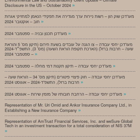
»
Disclosure in the US – October 2024
מעו”דכן שוק הון – רשות ניירות ערך מגדירה את תפקידי הנאמן למחזיקי אגרות
»
חוב – אוקטובר 2024
»
מעו”דכן תכנון ובניה – ספטמבר 2024
מעו”דכן יחסי עבודה – צו הגנה על עובדים בשעת חירום (תיקון מס’ 5 והוראת
שעה – חרבות ברזל) (הארכת תקופת הוראת השעה) (מס’ 3), התשפ״ד-2024
»
– ספטמבר 2024
»
מעו”דכן יחסי עבודה – תיקון תקנות דמי מחלה – ספטמבר 2024
מעו”דכן יחסי עבודה – חוק פיצויי פיטורים (תיקון מס’ 34 – הוראת שעה –
»
חרבות ברזל), התשפ”ד-2024 – אוגוסט 2024
»
מעו”דכן יחסי עבודה – הרחבת חובותיו של מזמין שירות – אוגוסט 2024
Representation of Mr. Uri Omid and Ankor Insurance Company Ltd., in
»
Establishing a New Insurance Company
Representation of AmTrust Financial Services, Inc. and weSure Global
Tech in an investment transaction for a total consideration of NIS 37M
»