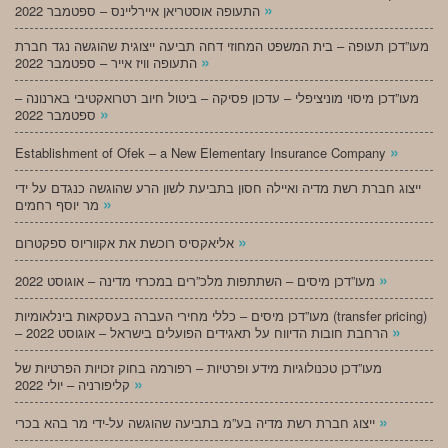
»
התעופה אוסטריאן איירליינס – ספטמבר 2022
מעו”דכן תעופה – בית המשפט המחוזי דחה תביעה ייצוגית שהוגשה נגד חברת
»
התעופה וויז אייר – ספטמבר 2022
מעו”דכן מיסוי מוניציפלי – עדכון פסיקה – ביטול חיוב רטרואקטיבי בארנונה –
»
ספטמבר 2022
»
Establishment of Ofek – a New Elementary Insurance Company
ייצוג חברת רשת מדיה ואיילה חסון בתביעת לשון הרע שהוגשה כנגדם על ידי
»
מר יוסף רחמים
»
אליאקסיס רוכשת את אקווריוס ספקטרום
»
מעו”דכן מיסים – השתתפות מלכ”רים במכרזי מדינה – אוגוסט 2022
מעו”דכן מיסים – כללי מחירי העברה בעסקאות בינלאומיות (transfer pricing)
»
– הרחבת חובות הדיווח על תאגידים הפועלים בישראל – אוגוסט 2022
מעו”דכן טכנולוגיות מידע ופרטיות – רפורמה בחוק זכויות הפרטיות של
»
קליפורניה – יולי 2022
»
ייצוג חברת רשת מדיה בע”מ בתביעה שהוגשה על-ידי מר בהא בכרי