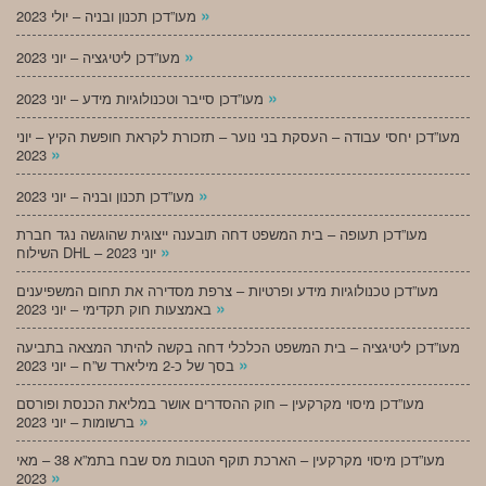
»
מעו”דכן תכנון ובניה – יולי 2023
»
מעו”דכן ליטיגציה – יוני 2023
»
מעו”דכן סייבר וטכנולוגיות מידע – יוני 2023
מעו”דכן יחסי עבודה – העסקת בני נוער – תזכורת לקראת חופשת הקיץ – יוני
»
2023
»
מעו”דכן תכנון ובניה – יוני 2023
מעו”דכן תעופה – בית המשפט דחה תובענה ייצוגית שהוגשה נגד חברת
»
השילוח DHL – יוני 2023
מעו”דכן טכנולוגיות מידע ופרטיות – צרפת מסדירה את תחום המשפיענים
»
באמצעות חוק תקדימי – יוני 2023
מעו”דכן ליטיגציה – בית המשפט הכלכלי דחה בקשה להיתר המצאה בתביעה
»
בסך של כ-2 מיליארד ש”ח – יוני 2023
מעו”דכן מיסוי מקרקעין – חוק ההסדרים אושר במליאת הכנסת ופורסם
»
ברשומות – יוני 2023
מעו”דכן מיסוי מקרקעין – הארכת תוקף הטבות מס שבח בתמ”א 38 – מאי
»
2023