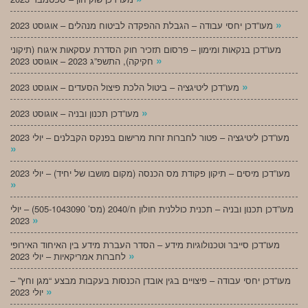
»
מעו”דכן יחסי עבודה – הגבלת ההפקדה לביטוח מנהלים – אוגוסט 2023
מעו”דכן בנקאות ומימון – פרסום תזכיר חוק הסדרת עסקאות איגוח (תיקוני
»
חקיקה), התשפ”ג 2023 – אוגוסט 2023
»
מעו”דכן ליטיגציה – ביטול הלכת פיצול הסעדים – אוגוסט 2023
»
מעו”דכן תכנון ובניה – אוגוסט 2023
מעו”דכן ליטיגציה – פטור לחברות זרות מרישום בפנקס הקבלנים – יולי 2023
»
מעו”דכן מיסים – תיקון פקודת מס הכנסה (מקום מושבו של יחיד) – יולי 2023
»
מעו”דכן תכנון ובניה – תכנית כוללנית חולון ח/2040 (מס’ 505-1043090) – יולי
»
2023
מעו”דכן סייבר וטכנולוגיות מידע – הסדר העברת מידע בין האיחוד האירופי
»
לחברות אמריקאיות – יולי 2023
מעו”דכן יחסי עבודה – פיצויים בגין אובדן הכנסות בעקבות מבצע “מגן וחץ” –
»
יולי 2023