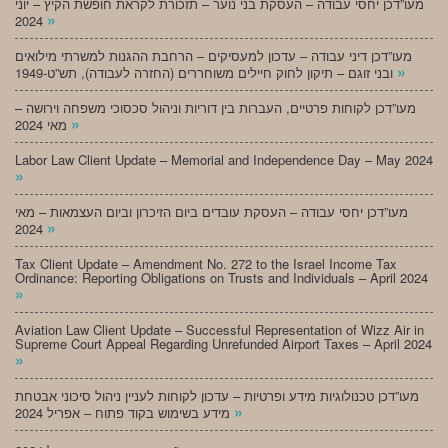
מעו”דכן יחסי עבודה – העסקת בני נוער – תזכורת לקראת חופשת הקיץ – יוני
»
2024
מעו”דכן דיני עבודה – עדכון למעסיקים – הרחבת ההגנות למשרתי מילואים
»
ובני זוגם – תיקון לחוק חיילים משוחררים (החזרה לעבודה), תש”ט-1949
מעו”דכן לקוחות פרטיים, העברות בין דוריות וניהול סכסוכי משפחה וירושה –
»
מאי 2024
Labor Law Client Update – Memorial and Independence Day – May 2024
»
מעו”דכן יחסי עבודה – העסקת עובדים ביום הזיכרון וביום העצמאות – מאי
»
2024
Tax Client Update – Amendment No. 272 to the Israel Income Tax
Ordinance: Reporting Obligations on Trusts and Individuals – April 2024
»
Aviation Law Client Update – Successful Representation of Wizz Air in
Supreme Court Appeal Regarding Unrefunded Airport Taxes – April 2024
»
מעו”דכן טכנולוגיות מידע ופרטיות – עדכון לקוחות לעניין ניהול סיכוני אבטחת
»
מידע בשימוש בקוד פתוח – אפריל 2024