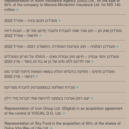
Representation of Alifim Insurance Agency (2002) Ltd., on the sale of
50% of the company to Menora Mivtachim Insurance Ltd. for NIS 140
»
million
»
מעו”דכן תכנון ובניה – אפריל 2022
מעו”דכן שוק הון – חוק שכר שווה לעובדת ולעובד (תיקון מס’ 6) – חובות דיווח
»
חדשות – אפריל 2022
»
מעו”דכן רגולציה – חוק עקרונות האסדרה, התשפ”ב-2021 – אפריל 2022
מעו”דכן יחסי עבודה – תיקון חוק עבודת נשים – תחולה על הורים המגדלים
»
את ילדיהם ללא סיוע של בן או בת זוג נוסף – מרץ 2022
מעו”דכן מיסים – פסיקת ביהמ”ש העליון בנושא הוצאות פיתוח לצרכי מס
»
רכישה – מרץ 2022
»
מכירת השליטה בגסטטנרטק לחברת מטריקס
»
ייצוג רפק אנרגיה בעסקה לרכישת שתי חברות מידי דלק
Representation of Icon Group Ltd. (iDigital) in an acquisition agreement
»
of the control of VISUAL D.G. Ltd.
Representation of Sky Fund in the acquisition of 50% of the shares of
»
Dolce Vita Way of Life Ltd.