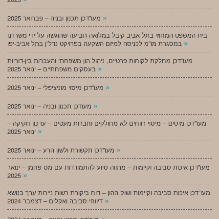
»
מעו”דכן תכנון ובניה – פברואר 2025
בית המשפט המחוזי בתל אביב קיבל במלואה תביעה שהוגשה על ידי משרדנו
»
במסגרת מו”מ לכניסה למיזם השקעה בפרויקט נדל”ן בתל אביב-יפו
מעו”דכן מחלקת לקוחות פרטיים, ניהול הון משפחתי והעברות בין-דוריות
»
בעסקים משפחתיים – ינואר 2025
»
מעו”דכן מיסוי מוניציפלי – ינואר 2025
»
מעודכן תכנון ובניה – ינואר 2025
מעו”דכן מיסים – מיסוי רווחים לא מחולקים וחברות מעטים – עדכון חקיקה –
»
ינואר 2025
»
מעו”דכן תקשורת ולשון הרע – ינואר 2025
מעו”דכן איכות סביבה וקיימות – מתווה סיוע להתמודדות עם מס פחמן – ינואר
»
2025
מעו”דכן איכות סביבה וקיימות ושוק ההון – דוח ביקורת רשות ניירות ערך בנושא
»
דיווחי סביבה ואקלים – דצמבר 2024
»