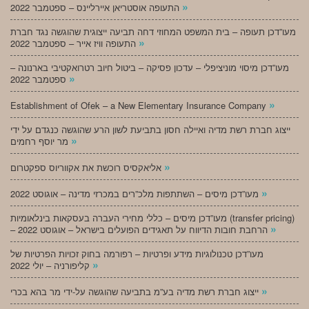
»
התעופה אוסטריאן איירליינס – ספטמבר 2022
מעו”דכן תעופה – בית המשפט המחוזי דחה תביעה ייצוגית שהוגשה נגד חברת
»
התעופה וויז אייר – ספטמבר 2022
מעו”דכן מיסוי מוניציפלי – עדכון פסיקה – ביטול חיוב רטרואקטיבי בארנונה –
»
ספטמבר 2022
»
Establishment of Ofek – a New Elementary Insurance Company
ייצוג חברת רשת מדיה ואיילה חסון בתביעת לשון הרע שהוגשה כנגדם על ידי
»
מר יוסף רחמים
»
אליאקסיס רוכשת את אקווריוס ספקטרום
»
מעו”דכן מיסים – השתתפות מלכ”רים במכרזי מדינה – אוגוסט 2022
מעו”דכן מיסים – כללי מחירי העברה בעסקאות בינלאומיות (transfer pricing)
»
– הרחבת חובות הדיווח על תאגידים הפועלים בישראל – אוגוסט 2022
מעו”דכן טכנולוגיות מידע ופרטיות – רפורמה בחוק זכויות הפרטיות של
»
קליפורניה – יולי 2022
»
ייצוג חברת רשת מדיה בע”מ בתביעה שהוגשה על-ידי מר בהא בכרי