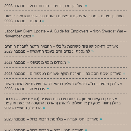
»
מעו”דכן תכנון ובניה – חרבות ברזל – נובמבר 2023
מעו”דכן מיסים – מתווי המענקים והפיצויים השונים כפי שפורסמו על ידי רשות
»
המסים – נובמבר 2023
Labor Law Client Update – A Guide for Employers – “Iron Swords” War –
»
November 2023
מעו”דכן רה-לוקיישן וניוד כישרונות גלובלי – הקצאה חדשה לקבלת היתרים
»
להעסקת עובדים זרים בענפי התעשייה – נובמבר 2023
»
מעו”דכן מיסוי מוניציפלי – נובמבר 2023
»
מעו”דכן איכות הסביבה – הארכת תוקף אישורים רגולטוריים – נובמבר 2023
מעו”דכן מיסים – דנ”א ביהמ”ש העליון בנושא רכישה עצמית של מניות שאינה
»
פרו-ראטה – נובמבר 2023
מעו”דכן בנקאות ומימון – פרסום צו דחיית מועדים (הוראת שעה – חרבות
ברזל) (חוזה, פסק דין או תשלום לרשות) (הארכת התקופה הקובעת ותקופת
»
הדחייה), התשפ”ד-2023
»
מעו”דכן יחסי עבודה – מלחמת חרבות ברזל – נובמבר 2023
»
מעו”דכן תכנון ובניה – חרבות ברזל – נובמבר 2023