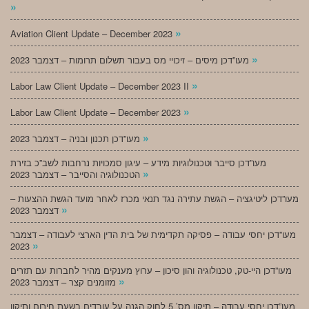
»
»
Aviation Client Update – December 2023
»
מעו”דכן מיסים – זיכויי מס בעבור תשלום תרומות – דצמבר 2023
»
Labor Law Client Update – December 2023 II
»
Labor Law Client Update – December 2023
»
מעו”דכן תכנון ובניה – דצמבר 2023
מעו”דכן סייבר וטכנולוגיות מידע – עיגון סמכויות נרחבות לשב”כ בזירת
»
הטכנולוגיה והסייבר – דצמבר 2023
מעו”דכן ליטיגציה – הגשת עתירה נגד תנאי מכרז לאחר מועד הגשת ההצעות –
»
דצמבר 2023
מעו”דכן יחסי עבודה – פסיקה תקדימית של בית הדין הארצי לעבודה – דצמבר
»
2023
מעו”דכן היי-טק, טכנולוגיה והון סיכון – ערוץ מענקים מהיר לחברות עם תזרים
»
מזומנים קצר – דצמבר 2023
מעו”דכן יחסי עבודה – תיקון מס’ 5 לחוק הגנה על עובדים בשעת חירום ותיקון