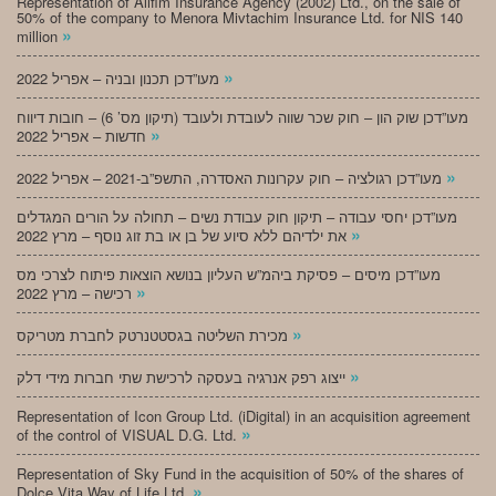
Representation of Alifim Insurance Agency (2002) Ltd., on the sale of
50% of the company to Menora Mivtachim Insurance Ltd. for NIS 140
»
million
»
מעו”דכן תכנון ובניה – אפריל 2022
מעו”דכן שוק הון – חוק שכר שווה לעובדת ולעובד (תיקון מס’ 6) – חובות דיווח
»
חדשות – אפריל 2022
»
מעו”דכן רגולציה – חוק עקרונות האסדרה, התשפ”ב-2021 – אפריל 2022
מעו”דכן יחסי עבודה – תיקון חוק עבודת נשים – תחולה על הורים המגדלים
»
את ילדיהם ללא סיוע של בן או בת זוג נוסף – מרץ 2022
מעו”דכן מיסים – פסיקת ביהמ”ש העליון בנושא הוצאות פיתוח לצרכי מס
»
רכישה – מרץ 2022
»
מכירת השליטה בגסטטנרטק לחברת מטריקס
»
ייצוג רפק אנרגיה בעסקה לרכישת שתי חברות מידי דלק
Representation of Icon Group Ltd. (iDigital) in an acquisition agreement
»
of the control of VISUAL D.G. Ltd.
Representation of Sky Fund in the acquisition of 50% of the shares of
»
Dolce Vita Way of Life Ltd.