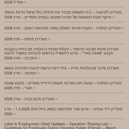
»
אפריל 2026
מעו”דכן ליטיגציה – בית המשפט מבהיר את תחולת כלל שיקול הדעת העסקי
»
והיקף חובת הנאמנות של ועדות השקעה בגופים מוסדיים – מרץ 2026
»
מעו”דכן רגולציה – תקנות שירותי תשלום (פטור מהוראות החוק) – מרץ 2026
»
מעו”דכן מיסים – מרץ 2026
מעו”דכן איכות סביבה וקיימות – הקלות זמניות ברגולציה סביבתית בעקבות
מבצע “שאגת הארי” – עדכון לתעשייה בהתאם להנחיות המשרד להגנת
»
הסביבה – מרץ 2026
מעו”דכן סייבר וטכנולוגיות מידע – גילוי דעת הרשות להגנת הפרטיות בנושא
»
הסכמה – מרץ 2026
מעו”דכן רגולציה – הצעת חוק הארכת תקופות ודחיית מועדים – מבצע שאגת
»
הארי – מרץ 2026
»
מעו”דכן תכנון ובניה – מרץ 2026
מעו”דכן דיני עבודה – עדכון שכר המינימום במשק החל מיום 1.4.2026 – מרץ
»
2026
Labor & Employment Client Updates – Operation ‘Roaring Lion’ –
Guidelines for Employers During Changing Safety Policies – March