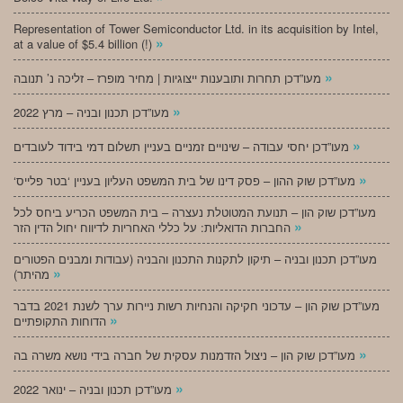
Representation of Tower Semiconductor Ltd. in its acquisition by Intel,
»
at a value of $5.4 billion (!)
»
מעו”דכן תחרות ותובענות ייצוגיות | מחיר מופרז – זליכה נ’ תנובה
»
מעו”דכן תכנון ובניה – מרץ 2022
»
מעו”דכן יחסי עבודה – שינויים זמניים בעניין תשלום דמי בידוד לעובדים
»
‘מעו”דכן שוק ההון – פסק דינו של בית המשפט העליון בעניין ‘בטר פלייס
מעו”דכן שוק הון – תנועת המטוטלת נעצרה – בית המשפט הכריע ביחס לכל
»
החברות הדואליות: על כללי האחריות לדיווח יחול הדין הזר
מעו”דכן תכנון ובניה – תיקון לתקנות התכנון והבניה (עבודות ומבנים הפטורים
»
מהיתר)
מעו”דכן שוק הון – עדכוני חקיקה והנחיות רשות ניירות ערך לשנת 2021 בדבר
»
הדוחות התקופתיים
»
מעו”דכן שוק הון – ניצול הזדמנות עסקית של חברה בידי נושא משרה בה
»
מעו”דכן תכנון ובניה – ינואר 2022