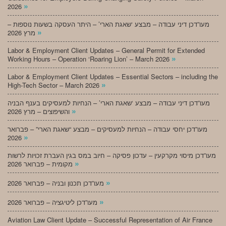
»
2026
מעו”דכן דיני עבודה – מבצע ‘שאגת הארי’ – היתר העסקה בשעות נוספות –
»
מרץ 2026
Labor & Employment Client Updates – General Permit for Extended
»
Working Hours – Operation ‘Roaring Lion’ – March 2026
Labor & Employment Client Updates – Essential Sectors – including the
»
High-Tech Sector – March 2026
מעו”דכן דיני עבודה – מבצע ‘שאגת הארי’ – הנחיות למעסיקים בענף הבניה
»
והשיפוצים – מרץ 2026
מעו”דכן יחסי עבודה – הנחיות למעסיקים – מבצע “שאגת הארי” – פברואר
»
2026
מעו”דכן מיסוי מקרקעין – עדכון פסיקה – חיוב במס בגין העברת זכויות לרשות
»
מקומית – פברואר 2026
»
מעו”דכן תכנון ובניה – פברואר 2026
»
מעו”דכן ליטיגציה – פברואר 2026
Aviation Law Client Update – Successful Representation of Air France