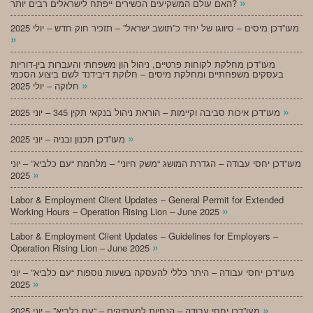
»
האם עולם המשקיעים הכשירים ייפתח לישראלים רבים יותר?
מעו”דכן מיסים – סיווגו של יחיד כ”תושב ישראל” – תזכיר חוק חדש – יולי 2025
»
מעו”דכן מחלקת לקוחות פרטיים, ניהול הון משפחתי והעברות בין-דוריות
בעסקים משפחתיים ומחלקת מיסים – חלוקת דיבידנד לשם ביצוע הסכמי
»
חלוקה – יולי 2025
»
מעו”דכן איכות סביבה וקיימות – הוראת ניהול בנקאי תקין 345 – יוני 2025
»
מעו”דכן תכנון ובניה – יוני 2025
מעו”דכן יחסי עבודה – הגדרת המושג “משק חיוני” – מלחמת “עם כלביא” – יוני
»
2025
Labor & Employment Client Updates – General Permit for Extended
»
Working Hours – Operation Rising Lion – June 2025
Labor & Employment Client Updates – Guidelines for Employers –
»
Operation Rising Lion – June 2025
מעו”דכן יחסי עבודה – היתר כללי להעסקה בשעות נוספות “עם כלביא” – יוני
»
2025
»
מעו”דכן יחסי עבודה – הנחיות למעסיקים – “עם כלביא” – יוני 2025