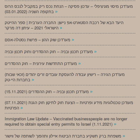
מעו”דכן מיסוי מוניציפלי – עדכון פסיקה – הנחת נכס ריק במקביל לנכס הרוס
»
בתקופה השניה (03.01.2022)
היעד הבא של רכבת הסטארט-אפ ניישן: החברה הערבית | ספר ההייטק
»
הישראלי 2021 – עיתון דה מרקר
»
מעו”דכן שוק ההון – פרשת נסטלה-אסם
»
מעו”דכן תכנון ובניה – חוק ההסדרים וחוק תכנון ובניה
»
מעו”דכן התחדשות עירונית – חוק ההסדרים
מעו”דכן הגירה – רישיון עבודה להעסקת עובדים זרים יהודים (זכאי שבות)
»
בחברות היי-טק
»
מעו”דכן תכנון ובניה – חוק ההסדרים (15.11.2021)
(07.11.2021) מעודכן טכנולוגיות מידע ופרטיות – הצעת חוק לתיקון חוק הגנת
»
הפרטיות
Immigration Law Update – Vaccinated businesspeople are no longer
»
required to obtain special entry permits to Israel (1.11.2021)
»
משפחת ברק תשקיע בחברת הביטוח איילון ותהפוך לשותפה של ווישור