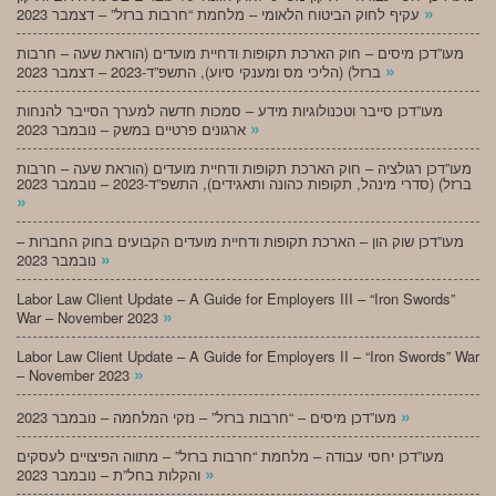
»
עקיף לחוק הביטוח הלאומי – מלחמת “חרבות ברזל” – דצמבר 2023
מעו”דכן מיסים – חוק הארכת תקופות ודחיית מועדים (הוראת שעה – חרבות
»
ברזל) (הליכי מס ומענקי סיוע), התשפ”ד-2023 – דצמבר 2023
מעו”דכן סייבר וטכנולוגיות מידע – סמכות חדשה למערך הסייבר להנחות
»
ארגונים פרטיים במשק – נובמבר 2023
מעו”דכן רגולציה – חוק הארכת תקופות ודחיית מועדים (הוראת שעה – חרבות
ברזל) (סדרי מינהל, תקופות כהונה ותאגידים), התשפ”ד-2023 – נובמבר 2023
»
מעו”דכן שוק הון – הארכת תקופות ודחיית מועדים הקבועים בחוק החברות –
»
נובמבר 2023
Labor Law Client Update – A Guide for Employers III – “Iron Swords”
»
War – November 2023
Labor Law Client Update – A Guide for Employers II – “Iron Swords” War
»
– November 2023
»
מעו”דכן מיסים – “חרבות ברזל” – נזקי המלחמה – נובמבר 2023
מעו”דכן יחסי עבודה – מלחמת “חרבות ברזל” – מתווה הפיצויים לעסקים
»
והקלות בחל”ת – נובמבר 2023