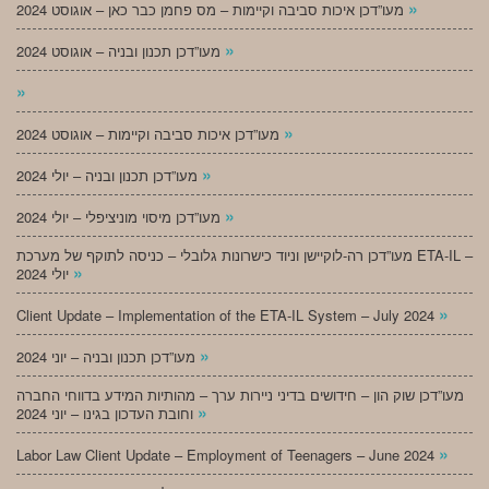
»
מעו”דכן איכות סביבה וקיימות – מס פחמן כבר כאן – אוגוסט 2024
»
מעו”דכן תכנון ובניה – אוגוסט 2024
»
»
מעו”דכן איכות סביבה וקיימות – אוגוסט 2024
»
מעו”דכן תכנון ובניה – יולי 2024
»
מעו”דכן מיסוי מוניציפלי – יולי 2024
מעו”דכן רה-לוקיישן וניוד כישרונות גלובלי – כניסה לתוקף של מערכת ETA-IL –
»
יולי 2024
»
Client Update – Implementation of the ETA-IL System – July 2024
»
מעו”דכן תכנון ובניה – יוני 2024
מעו”דכן שוק הון – חידושים בדיני ניירות ערך – מהותיות המידע בדווחי החברה
»
וחובת העדכון בגינו – יוני 2024
»
Labor Law Client Update – Employment of Teenagers – June 2024