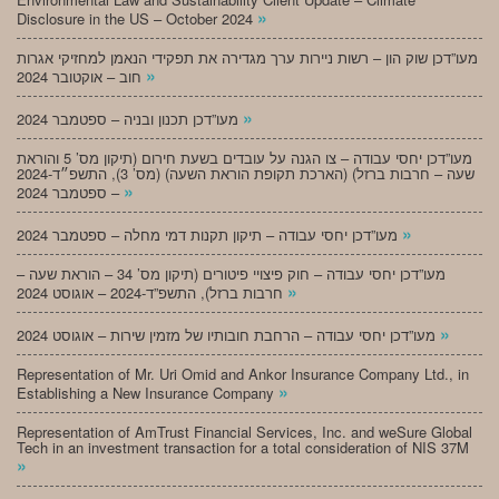
»
Disclosure in the US – October 2024
מעו”דכן שוק הון – רשות ניירות ערך מגדירה את תפקידי הנאמן למחזיקי אגרות
»
חוב – אוקטובר 2024
»
מעו”דכן תכנון ובניה – ספטמבר 2024
מעו”דכן יחסי עבודה – צו הגנה על עובדים בשעת חירום (תיקון מס’ 5 והוראת
שעה – חרבות ברזל) (הארכת תקופת הוראת השעה) (מס’ 3), התשפ״ד-2024
»
– ספטמבר 2024
»
מעו”דכן יחסי עבודה – תיקון תקנות דמי מחלה – ספטמבר 2024
מעו”דכן יחסי עבודה – חוק פיצויי פיטורים (תיקון מס’ 34 – הוראת שעה –
»
חרבות ברזל), התשפ”ד-2024 – אוגוסט 2024
»
מעו”דכן יחסי עבודה – הרחבת חובותיו של מזמין שירות – אוגוסט 2024
Representation of Mr. Uri Omid and Ankor Insurance Company Ltd., in
»
Establishing a New Insurance Company
Representation of AmTrust Financial Services, Inc. and weSure Global
Tech in an investment transaction for a total consideration of NIS 37M
»