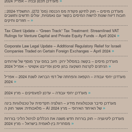
»
מעו”דכן תכנון ובניה – אפריל 2024
;מעו”דכן מיסים – חוק לתיקון פקודת מס הכנסה (מס’ 272), התשפ”ד-2024:
חובות דיווח שונות לרשות המיסים בקשר עם נאמנויות, עולים חדשים ותושבים
»
חוזרים ותיקים –
Tax Client Update – “Green Track” Tax Treatment: Streamlined VAT
»
Rulings for Venture Capital and Private Equity Funds – April 2024
Corporate Law Legal Update – Additional Regulatory Relief for Israeli
»
Companies Traded on Certain Foreign Exchanges – April 2024
מעו”דכן מיסים – בקשה במסלול ירוק: חיוב במס ערך מוסף של שירותים
»
הניתנים לקרנות השקעה בהון סיכון ופרייבט אקוויטי – אפריל 2024
מעו”דכן יחסי עבודה – הקפאה והפחתה של דמי הבראה לשנת 2024 – אפריל
»
2024
»
מעו”דכן יחסי עבודה – עדכון למעסיקים – מרץ 2024
מעו”דכן סייבר וטכנולוגיות מידע – רגולציה תקדימית על טכנולוגיות בינה
»
מלאכותית: אושר חוק ה – AI של האיחוד האירופי – מרץ 2024
מעו”דכן ליטיגציה – חוק בוררות חדש משנה את הכללים לניהול הליכי בוררות
»
מסחרית בין-לאומית בישראל – מרץ 2024