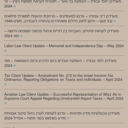
מעו”דכן יחסי עבודה – העסקת בני נוער – תזכורת לקראת חופשת הקיץ – יוני
»
2024
מעו”דכן דיני עבודה – עדכון למעסיקים – הרחבת ההגנות למשרתי מילואים
»
ובני זוגם – תיקון לחוק חיילים משוחררים (החזרה לעבודה), תש”ט-1949
מעו”דכן לקוחות פרטיים, העברות בין דוריות וניהול סכסוכי משפחה וירושה –
»
מאי 2024
Labor Law Client Update – Memorial and Independence Day – May 2024
»
מעו”דכן יחסי עבודה – העסקת עובדים ביום הזיכרון וביום העצמאות – מאי
»
2024
Tax Client Update – Amendment No. 272 to the Israel Income Tax
Ordinance: Reporting Obligations on Trusts and Individuals – April 2024
»
Aviation Law Client Update – Successful Representation of Wizz Air in
Supreme Court Appeal Regarding Unrefunded Airport Taxes – April 2024
»
מעו”דכן טכנולוגיות מידע ופרטיות – עדכון לקוחות לעניין ניהול סיכוני אבטחת
»
מידע בשימוש בקוד פתוח – אפריל 2024