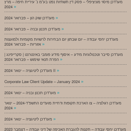
מעו”דכן מיסוי מוניציפלי – פסק דין תשתיות נפט בע”מ נ’ עיריית חיפה – מרץ
»
2024
»
מעו”דכן שוק הון – פברואר 2024
»
מעו”דכן תכנון ובניה – פברואר 2024
מעו”דכן יחסי עבודה – יום שבתון יום הבחירות לרשויות מקומיות ולמועצות
»
אזוריות – פברואר 2024
מעו”דכן סייבר וטכנולוגיות מידע – איסוף מידע פומבי באינטרנט | סקרייפינג |
»
הפרת תנאי שימוש – פברואר 2024
»
מעו”דכן ליטיגציה – ינואר 2024 II
»
Corporate Law Client Update – January 2024
»
מעו”דכן תכנון ובניה – ינואר 2024
מעו”דכן רגולציה – צו הארכת תקופות ודחיית מועדים התשפ”ד-2024 – ינואר
»
2024
»
מעו”דכן ליטיגציה – ינואר 2024
מעו”דכן יחסי עבודה – תקנות להגברת האכיפה של דיני עבודה – דצמבר 2023