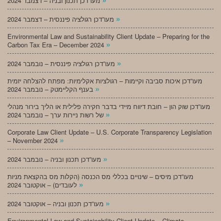
מעו”דכן תכנון ובניה – דצמבר 2024
»
מעו”דכן רגולציה פיננסית – דצמבר 2024
Environmental Law and Sustainability Client Update – Preparing for the
»
Carbon Tax Era – December 2024
»
מעו”דכן רגולציה פיננסית – נובמבר 2024
מעו”דכן איכות סביבה וקיימות – רגולציות אקלימיות: מפתח להצלחה יזמית
»
בענף הקליימטק – נובמבר 2024
מעו”דכן שוק הון – חובת דיווח מיידי בדבר חקירה פלילית או הליך בירור מנהלי
»
של רשות ניירות ערך – נובמבר 2024
Corporate Law Client Update – U.S. Corporate Transparency Legislation
»
– November 2024
»
מעו”דכן תכנון ובניה – נובמבר 2024
מעו”דכן מיסים – שינויים בכללי מס הכנסה (הקלות מס בהקצאת מניות
»
לעובדים) – אוקטובר 2024
»
מעו”דכן תכנון ובניה – אוקטובר 2024
Environmental Law and Sustainability Client Update – Climate