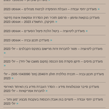
»
מעו”דכן יחסי עבודה – הגבלת ההפקדה לביטוח מנהלים – אוגוסט 2023
מעו”דכן בנקאות ומימון – פרסום תזכיר חוק הסדרת עסקאות איגוח (תיקוני
»
חקיקה), התשפ”ג 2023 – אוגוסט 2023
»
מעו”דכן ליטיגציה – ביטול הלכת פיצול הסעדים – אוגוסט 2023
»
מעו”דכן תכנון ובניה – אוגוסט 2023
מעו”דכן ליטיגציה – פטור לחברות זרות מרישום בפנקס הקבלנים – יולי 2023
»
מעו”דכן מיסים – תיקון פקודת מס הכנסה (מקום מושבו של יחיד) – יולי 2023
»
מעו”דכן תכנון ובניה – תכנית כוללנית חולון ח/2040 (מס’ 505-1043090) – יולי
»
2023
מעו”דכן סייבר וטכנולוגיות מידע – הסדר העברת מידע בין האיחוד האירופי
»
לחברות אמריקאיות – יולי 2023
מעו”דכן יחסי עבודה – פיצויים בגין אובדן הכנסות בעקבות מבצע “מגן וחץ” –
»
יולי 2023