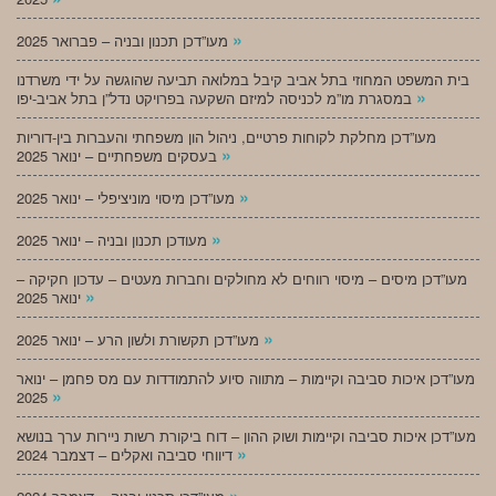
»
מעו”דכן תכנון ובניה – פברואר 2025
בית המשפט המחוזי בתל אביב קיבל במלואה תביעה שהוגשה על ידי משרדנו
»
במסגרת מו”מ לכניסה למיזם השקעה בפרויקט נדל”ן בתל אביב-יפו
מעו”דכן מחלקת לקוחות פרטיים, ניהול הון משפחתי והעברות בין-דוריות
»
בעסקים משפחתיים – ינואר 2025
»
מעו”דכן מיסוי מוניציפלי – ינואר 2025
»
מעודכן תכנון ובניה – ינואר 2025
מעו”דכן מיסים – מיסוי רווחים לא מחולקים וחברות מעטים – עדכון חקיקה –
»
ינואר 2025
»
מעו”דכן תקשורת ולשון הרע – ינואר 2025
מעו”דכן איכות סביבה וקיימות – מתווה סיוע להתמודדות עם מס פחמן – ינואר
»
2025
מעו”דכן איכות סביבה וקיימות ושוק ההון – דוח ביקורת רשות ניירות ערך בנושא
»
דיווחי סביבה ואקלים – דצמבר 2024
»