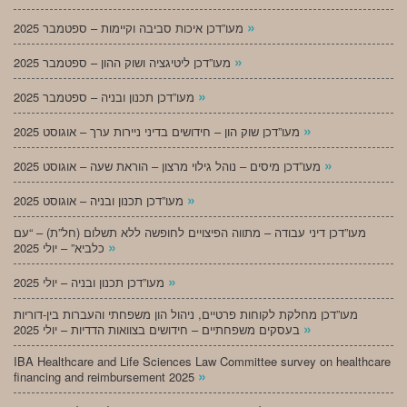
»
מעו”דכן איכות סביבה וקיימות – ספטמבר 2025
»
מעו”דכן ליטיגציה ושוק ההון – ספטמבר 2025
»
מעו”דכן תכנון ובניה – ספטמבר 2025
»
מעו”דכן שוק הון – חידושים בדיני ניירות ערך – אוגוסט 2025
»
מעו”דכן מיסים – נוהל גילוי מרצון – הוראת שעה – אוגוסט 2025
»
מעו”דכן תכנון ובניה – אוגוסט 2025
מעו”דכן דיני עבודה – מתווה הפיצויים לחופשה ללא תשלום (חל”ת) – “עם
»
כלביא” – יולי 2025
»
מעו”דכן תכנון ובניה – יולי 2025
מעו”דכן מחלקת לקוחות פרטיים, ניהול הון משפחתי והעברות בין-דוריות
»
בעסקים משפחתיים – חידושים בצוואות הדדיות – יולי 2025
IBA Healthcare and Life Sciences Law Committee survey on healthcare
»
financing and reimbursement 2025