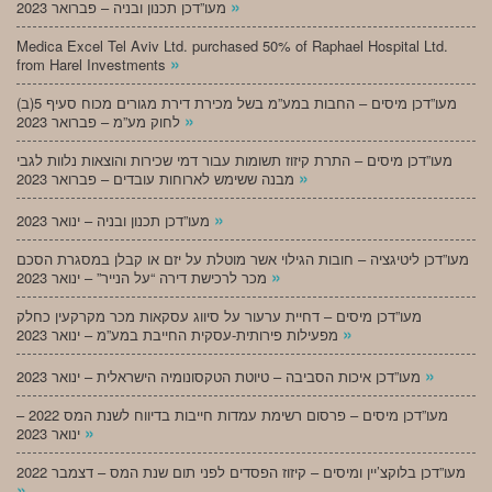
»
מעו”דכן תכנון ובניה – פברואר 2023
Medica Excel Tel Aviv Ltd. purchased 50% of Raphael Hospital Ltd.
»
from Harel Investments
מעו”דכן מיסים – החבות במע”מ בשל מכירת דירת מגורים מכוח סעיף 5(ב)
»
לחוק מע”מ – פברואר 2023
מעו”דכן מיסים – התרת קיזוז תשומות עבור דמי שכירות והוצאות נלוות לגבי
»
מבנה ששימש לארוחות עובדים – פברואר 2023
»
מעו”דכן תכנון ובניה – ינואר 2023
מעו”דכן ליטיגציה – חובות הגילוי אשר מוטלת על יזם או קבלן במסגרת הסכם
»
מכר לרכישת דירה “על הנייר” – ינואר 2023
מעו”דכן מיסים – דחיית ערעור על סיווג עסקאות מכר מקרקעין כחלק
»
מפעילות פירותית-עסקית החייבת במע”מ – ינואר 2023
»
מעו”דכן איכות הסביבה – טיוטת הטקסונומיה הישראלית – ינואר 2023
מעו”דכן מיסים – פרסום רשימת עמדות חייבות בדיווח לשנת המס 2022 –
»
ינואר 2023
מעו”דכן בלוקצ’יין ומיסים – קיזוז הפסדים לפני תום שנת המס – דצמבר 2022
»