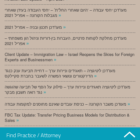
מעו”דכן יחסי עבודה – ‘היום שאחרי החל”ת’ – יחסי העבודה בעידן שאחרי
»
מגבלות הקורונה – אפריל 2021
»
מעו”דכן תכנון ובניה – אפריל 2021
מעו”דכן מחלקת לקוחות פרטיים, העברות בין-דוריות וניהול הון משפחתי –
»
אפריל 2021
Client Update – Immigration Law – Israel Reopens the Skies for Foreign
»
Experts and Businessmen
מעו”דכן ליטיגציה – תאגידים וניירות ערך – דחיית תביעת ענק כנגד
»
הדירקטורים ונושאי המשרה לשעבר בחברת סקיילקס
מעו”דכן ליטיגציה תאגידים וניירות ערך – סילוק על הסף של תביעה שהוגשה
»
נגד רואה חשבון מבקר
»
מעודכן משבר הקורונה – כניסת עובדים שאינם מחוסנים למקומות עבודה
FBC Tax Update: Transfer Pricing Business Models for Distribution &
»
Sales
»
מעו”דכן תכנון ובניה – מרץ 2021
Find Practice / Attorney