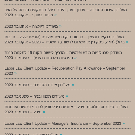
מעו”דכן איכות הסביבה – עדכון בעניין היתרי רעלים בתקופת הכרזה על מצב
»
מיוחד בעורף – אוקטובר 2023
»
מעו”דכן רגולציה – אוקטובר 2023
מעו”דכן בנקאות ומימון – פרסום חוק דחיית מועדים (הוראת שעה – חרבות
»
ברזל) (חוזה, פסק דין או תשלום לרשות), התשפ”ד – 2023 – אוקטובר 2023
מעו”דכן טכנולוגיות מידע ופרטיות – מדריך ליישום תקנה 15 לתקנות הגנת
»
הפרטיות (אבטחת מידע) – ספטמבר 2023
Labor Law Client Update – Recuperation Pay Allowance – September
»
2023
»
מעו”דכן איכות הסביבה – ספטמבר 2023
»
מעו”דכן תכנון ובניה – ספטמבר 2023
מעו”דכן סייבר וטכנולוגיות מידע – אחריות דירקטוריון לסיכוני פרטיות ואבטחת
»
מידע – ספטמבר 2023
»
Labor Law Client Update – Managers’ Insurance – September 2023
»
מעו”דכן שוק הון – ספטמבר 2023