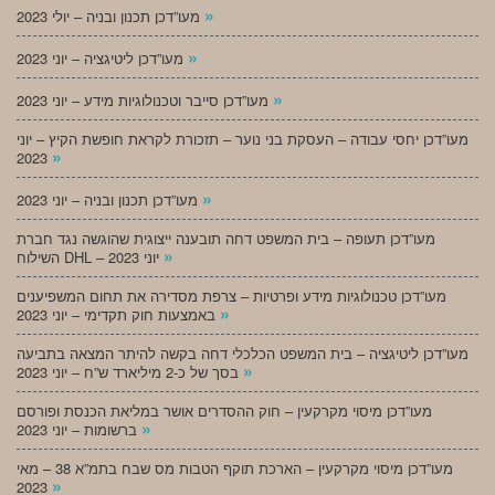
»
מעו”דכן תכנון ובניה – יולי 2023
»
מעו”דכן ליטיגציה – יוני 2023
»
מעו”דכן סייבר וטכנולוגיות מידע – יוני 2023
מעו”דכן יחסי עבודה – העסקת בני נוער – תזכורת לקראת חופשת הקיץ – יוני
»
2023
»
מעו”דכן תכנון ובניה – יוני 2023
מעו”דכן תעופה – בית המשפט דחה תובענה ייצוגית שהוגשה נגד חברת
»
השילוח DHL – יוני 2023
מעו”דכן טכנולוגיות מידע ופרטיות – צרפת מסדירה את תחום המשפיענים
»
באמצעות חוק תקדימי – יוני 2023
מעו”דכן ליטיגציה – בית המשפט הכלכלי דחה בקשה להיתר המצאה בתביעה
»
בסך של כ-2 מיליארד ש”ח – יוני 2023
מעו”דכן מיסוי מקרקעין – חוק ההסדרים אושר במליאת הכנסת ופורסם
»
ברשומות – יוני 2023
מעו”דכן מיסוי מקרקעין – הארכת תוקף הטבות מס שבח בתמ”א 38 – מאי
»
2023