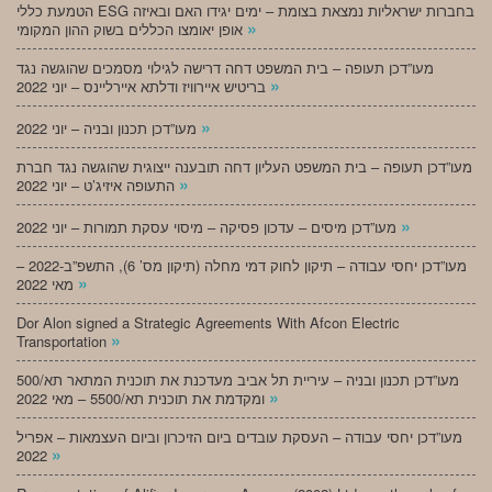
הטמעת כללי ESG בחברות ישראליות נמצאת בצומת – ימים יגידו האם ובאיזה
»
אופן יאומצו הכללים בשוק ההון המקומי
מעו”דכן תעופה – בית המשפט דחה דרישה לגילוי מסמכים שהוגשה נגד
»
בריטיש איירוויז ודלתא איירליינס – יוני 2022
»
מעו”דכן תכנון ובניה – יוני 2022
מעו”דכן תעופה – בית המשפט העליון דחה תובענה ייצוגית שהוגשה נגד חברת
»
התעופה איזיג’ט – יוני 2022
»
מעו”דכן מיסים – עדכון פסיקה – מיסוי עסקת תמורות – יוני 2022
מעו”דכן יחסי עבודה – תיקון לחוק דמי מחלה (תיקון מס’ 6), התשפ”ב-2022 –
»
מאי 2022
Dor Alon signed a Strategic Agreements With Afcon Electric
»
Transportation
מעו”דכן תכנון ובניה – עיריית תל אביב מעדכנת את תוכנית המתאר תא/500
»
ומקדמת את תוכנית תא/5500 – מאי 2022
מעו”דכן יחסי עבודה – העסקת עובדים ביום הזיכרון וביום העצמאות – אפריל
»
2022