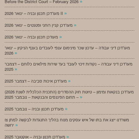
»
Before the District Court – February 2026
»
מעו”דכן תכנון ובניה – ינואר 2026 II
»
מעו”דכן קניין רוחני ופטנטים – ינואר 2026
»
מעודכן תכנון ובניה – ינואר 2026
מעו”דכן דיני עבודה – עדכון שכר מינימום ענפי לעובדים בענף הניקיון – ינואר
»
2026
מעו”דכן דיני עבודה – נקודות זיכוי לעובד בעד שירות מילואים כלוחם – דצמבר
»
2025
»
מעו”דכן איכות סביבה – דצמבר 2025
מעו”דכן בנקאות ומימון – טיוטת חוק ההסדרים (התכנית הכלכלית לשנת 2026)
»
– תחום הפיננסים והבנקאות – נובמבר 2025
»
מעו”דכן תכנון ובניה – נובמבר 2025
משרדנו ייצג את בתו של איש עסקים מנוח בהליך התנגדות לבקשה למתן צו
»
ירושה
»
מעו”דכן תכנון ובניה – אוקטובר 2025