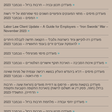
»
מעו”דכן תכנון ובניה – חרבות ברזל – נובמבר 2023
מעו”דכן מיסים – מתווי המענקים והפיצויים השונים כפי שפורסמו על ידי רשות
»
המסים – נובמבר 2023
Labor Law Client Update – A Guide for Employers – “Iron Swords” War –
»
November 2023
מעו”דכן רה-לוקיישן וניוד כישרונות גלובלי – הקצאה חדשה לקבלת היתרים
»
להעסקת עובדים זרים בענפי התעשייה – נובמבר 2023
»
מעו”דכן מיסוי מוניציפלי – נובמבר 2023
»
מעו”דכן איכות הסביבה – הארכת תוקף אישורים רגולטוריים – נובמבר 2023
מעו”דכן מיסים – דנ”א ביהמ”ש העליון בנושא רכישה עצמית של מניות שאינה
»
פרו-ראטה – נובמבר 2023
מעו”דכן בנקאות ומימון – פרסום צו דחיית מועדים (הוראת שעה – חרבות
ברזל) (חוזה, פסק דין או תשלום לרשות) (הארכת התקופה הקובעת ותקופת
»
הדחייה), התשפ”ד-2023
»
מעו”דכן יחסי עבודה – מלחמת חרבות ברזל – נובמבר 2023
»
מעו”דכן תכנון ובניה – חרבות ברזל – נובמבר 2023