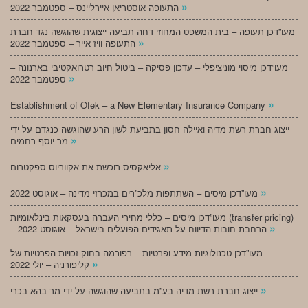
»
התעופה אוסטריאן איירליינס – ספטמבר 2022
מעו”דכן תעופה – בית המשפט המחוזי דחה תביעה ייצוגית שהוגשה נגד חברת
»
התעופה וויז אייר – ספטמבר 2022
מעו”דכן מיסוי מוניציפלי – עדכון פסיקה – ביטול חיוב רטרואקטיבי בארנונה –
»
ספטמבר 2022
»
Establishment of Ofek – a New Elementary Insurance Company
ייצוג חברת רשת מדיה ואיילה חסון בתביעת לשון הרע שהוגשה כנגדם על ידי
»
מר יוסף רחמים
»
אליאקסיס רוכשת את אקווריוס ספקטרום
»
מעו”דכן מיסים – השתתפות מלכ”רים במכרזי מדינה – אוגוסט 2022
מעו”דכן מיסים – כללי מחירי העברה בעסקאות בינלאומיות (transfer pricing)
»
– הרחבת חובות הדיווח על תאגידים הפועלים בישראל – אוגוסט 2022
מעו”דכן טכנולוגיות מידע ופרטיות – רפורמה בחוק זכויות הפרטיות של
»
קליפורניה – יולי 2022
»
ייצוג חברת רשת מדיה בע”מ בתביעה שהוגשה על-ידי מר בהא בכרי