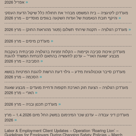
»
אפריל 2026
מעו”דכן ליטיגציה – בית המשפט מבהיר את תחולת כלל שיקול הדעת העסקי
»
והיקף חובת הנאמנות של ועדות השקעה בגופים מוסדיים – מרץ 2026
»
מעו”דכן רגולציה – תקנות שירותי תשלום (פטור מהוראות החוק) – מרץ 2026
»
מעו”דכן מיסים – מרץ 2026
מעו”דכן איכות סביבה וקיימות – הקלות זמניות ברגולציה סביבתית בעקבות
מבצע “שאגת הארי” – עדכון לתעשייה בהתאם להנחיות המשרד להגנת
»
הסביבה – מרץ 2026
מעו”דכן סייבר וטכנולוגיות מידע – גילוי דעת הרשות להגנת הפרטיות בנושא
»
הסכמה – מרץ 2026
מעו”דכן רגולציה – הצעת חוק הארכת תקופות ודחיית מועדים – מבצע שאגת
»
הארי – מרץ 2026
»
מעו”דכן תכנון ובניה – מרץ 2026
מעו”דכן דיני עבודה – עדכון שכר המינימום במשק החל מיום 1.4.2026 – מרץ
»
2026
Labor & Employment Client Updates – Operation ‘Roaring Lion’ –
Guidelines for Employers During Changing Safety Policies – March