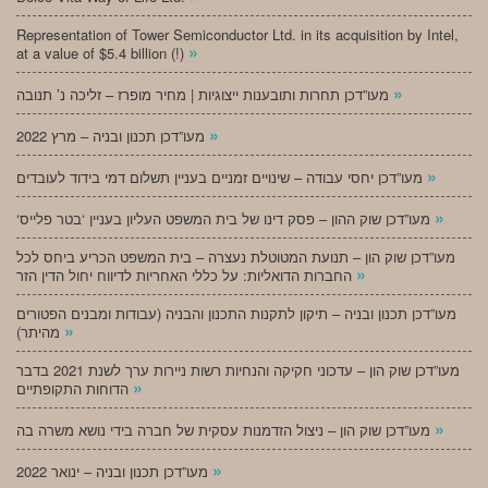
Representation of Tower Semiconductor Ltd. in its acquisition by Intel,
»
at a value of $5.4 billion (!)
»
מעו”דכן תחרות ותובענות ייצוגיות | מחיר מופרז – זליכה נ’ תנובה
»
מעו”דכן תכנון ובניה – מרץ 2022
»
מעו”דכן יחסי עבודה – שינויים זמניים בעניין תשלום דמי בידוד לעובדים
»
‘מעו”דכן שוק ההון – פסק דינו של בית המשפט העליון בעניין ‘בטר פלייס
מעו”דכן שוק הון – תנועת המטוטלת נעצרה – בית המשפט הכריע ביחס לכל
»
החברות הדואליות: על כללי האחריות לדיווח יחול הדין הזר
מעו”דכן תכנון ובניה – תיקון לתקנות התכנון והבניה (עבודות ומבנים הפטורים
»
מהיתר)
מעו”דכן שוק הון – עדכוני חקיקה והנחיות רשות ניירות ערך לשנת 2021 בדבר
»
הדוחות התקופתיים
»
מעו”דכן שוק הון – ניצול הזדמנות עסקית של חברה בידי נושא משרה בה
»
מעו”דכן תכנון ובניה – ינואר 2022