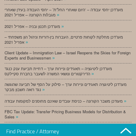
מעו”דכן יחסי עבודה – ‘היום שאחרי החל”ת’ – יחסי העבודה בעידן שאחרי
»
מגבלות הקורונה – אפריל 2021
»
מעו”דכן תכנון ובניה – אפריל 2021
מעו”דכן מחלקת לקוחות פרטיים, העברות בין-דוריות וניהול הון משפחתי –
»
אפריל 2021
Client Update – Immigration Law – Israel Reopens the Skies for Foreign
»
Experts and Businessmen
מעו”דכן ליטיגציה – תאגידים וניירות ערך – דחיית תביעת ענק כנגד
»
הדירקטורים ונושאי המשרה לשעבר בחברת סקיילקס
מעו”דכן ליטיגציה תאגידים וניירות ערך – סילוק על הסף של תביעה שהוגשה
»
נגד רואה חשבון מבקר
»
מעודכן משבר הקורונה – כניסת עובדים שאינם מחוסנים למקומות עבודה
FBC Tax Update: Transfer Pricing Business Models for Distribution &
»
Sales
»
מעו”דכן תכנון ובניה – מרץ 2021
Find Practice / Attorney