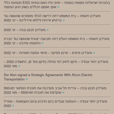
הטמעת כללי ESG בחברות ישראליות נמצאת בצומת – ימים יגידו האם ובאיזה
»
אופן יאומצו הכללים בשוק ההון המקומי
מעו”דכן תעופה – בית המשפט דחה דרישה לגילוי מסמכים שהוגשה נגד
»
בריטיש איירוויז ודלתא איירליינס – יוני 2022
»
מעו”דכן תכנון ובניה – יוני 2022
מעו”דכן תעופה – בית המשפט העליון דחה תובענה ייצוגית שהוגשה נגד חברת
»
התעופה איזיג’ט – יוני 2022
»
מעו”דכן מיסים – עדכון פסיקה – מיסוי עסקת תמורות – יוני 2022
מעו”דכן יחסי עבודה – תיקון לחוק דמי מחלה (תיקון מס’ 6), התשפ”ב-2022 –
»
מאי 2022
Dor Alon signed a Strategic Agreements With Afcon Electric
»
Transportation
מעו”דכן תכנון ובניה – עיריית תל אביב מעדכנת את תוכנית המתאר תא/500
»
ומקדמת את תוכנית תא/5500 – מאי 2022
מעו”דכן יחסי עבודה – העסקת עובדים ביום הזיכרון וביום העצמאות – אפריל
»
2022