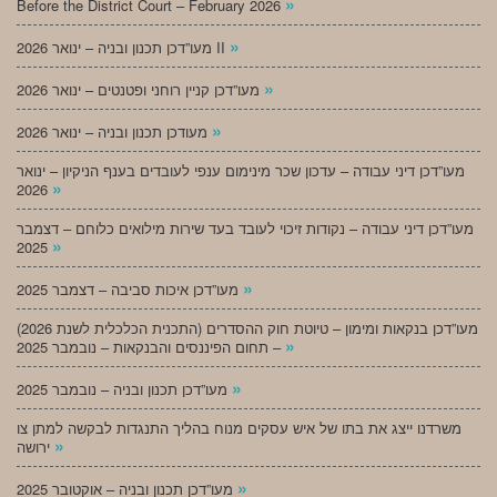
»
Before the District Court – February 2026
»
מעו”דכן תכנון ובניה – ינואר 2026 II
»
מעו”דכן קניין רוחני ופטנטים – ינואר 2026
»
מעודכן תכנון ובניה – ינואר 2026
מעו”דכן דיני עבודה – עדכון שכר מינימום ענפי לעובדים בענף הניקיון – ינואר
»
2026
מעו”דכן דיני עבודה – נקודות זיכוי לעובד בעד שירות מילואים כלוחם – דצמבר
»
2025
»
מעו”דכן איכות סביבה – דצמבר 2025
מעו”דכן בנקאות ומימון – טיוטת חוק ההסדרים (התכנית הכלכלית לשנת 2026)
»
– תחום הפיננסים והבנקאות – נובמבר 2025
»
מעו”דכן תכנון ובניה – נובמבר 2025
משרדנו ייצג את בתו של איש עסקים מנוח בהליך התנגדות לבקשה למתן צו
»
ירושה
»
מעו”דכן תכנון ובניה – אוקטובר 2025