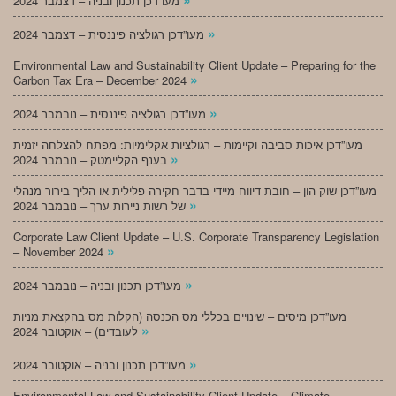
מעו”דכן תכנון ובניה – דצמבר 2024
»
מעו”דכן רגולציה פיננסית – דצמבר 2024
Environmental Law and Sustainability Client Update – Preparing for the
»
Carbon Tax Era – December 2024
»
מעו”דכן רגולציה פיננסית – נובמבר 2024
מעו”דכן איכות סביבה וקיימות – רגולציות אקלימיות: מפתח להצלחה יזמית
»
בענף הקליימטק – נובמבר 2024
מעו”דכן שוק הון – חובת דיווח מיידי בדבר חקירה פלילית או הליך בירור מנהלי
»
של רשות ניירות ערך – נובמבר 2024
Corporate Law Client Update – U.S. Corporate Transparency Legislation
»
– November 2024
»
מעו”דכן תכנון ובניה – נובמבר 2024
מעו”דכן מיסים – שינויים בכללי מס הכנסה (הקלות מס בהקצאת מניות
»
לעובדים) – אוקטובר 2024
»
מעו”דכן תכנון ובניה – אוקטובר 2024
Environmental Law and Sustainability Client Update – Climate