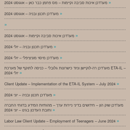
»
מעו”דכן איכות סביבה וקיימות – מס פחמן כבר כאן – אוגוסט 2024
»
מעו”דכן תכנון ובניה – אוגוסט 2024
»
»
מעו”דכן איכות סביבה וקיימות – אוגוסט 2024
»
מעו”דכן תכנון ובניה – יולי 2024
»
מעו”דכן מיסוי מוניציפלי – יולי 2024
מעו”דכן רה-לוקיישן וניוד כישרונות גלובלי – כניסה לתוקף של מערכת ETA-IL –
»
יולי 2024
»
Client Update – Implementation of the ETA-IL System – July 2024
»
מעו”דכן תכנון ובניה – יוני 2024
מעו”דכן שוק הון – חידושים בדיני ניירות ערך – מהותיות המידע בדווחי החברה
»
וחובת העדכון בגינו – יוני 2024
»
Labor Law Client Update – Employment of Teenagers – June 2024