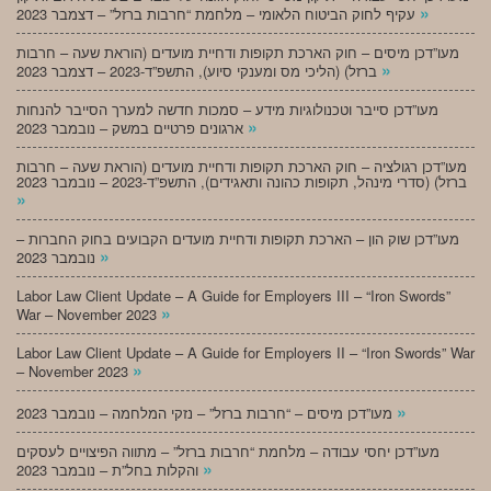
»
עקיף לחוק הביטוח הלאומי – מלחמת “חרבות ברזל” – דצמבר 2023
מעו”דכן מיסים – חוק הארכת תקופות ודחיית מועדים (הוראת שעה – חרבות
»
ברזל) (הליכי מס ומענקי סיוע), התשפ”ד-2023 – דצמבר 2023
מעו”דכן סייבר וטכנולוגיות מידע – סמכות חדשה למערך הסייבר להנחות
»
ארגונים פרטיים במשק – נובמבר 2023
מעו”דכן רגולציה – חוק הארכת תקופות ודחיית מועדים (הוראת שעה – חרבות
ברזל) (סדרי מינהל, תקופות כהונה ותאגידים), התשפ”ד-2023 – נובמבר 2023
»
מעו”דכן שוק הון – הארכת תקופות ודחיית מועדים הקבועים בחוק החברות –
»
נובמבר 2023
Labor Law Client Update – A Guide for Employers III – “Iron Swords”
»
War – November 2023
Labor Law Client Update – A Guide for Employers II – “Iron Swords” War
»
– November 2023
»
מעו”דכן מיסים – “חרבות ברזל” – נזקי המלחמה – נובמבר 2023
מעו”דכן יחסי עבודה – מלחמת “חרבות ברזל” – מתווה הפיצויים לעסקים
»
והקלות בחל”ת – נובמבר 2023