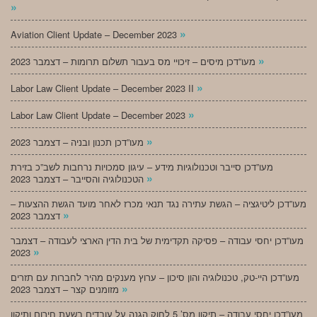
»
»
Aviation Client Update – December 2023
»
מעו”דכן מיסים – זיכויי מס בעבור תשלום תרומות – דצמבר 2023
»
Labor Law Client Update – December 2023 II
»
Labor Law Client Update – December 2023
»
מעו”דכן תכנון ובניה – דצמבר 2023
מעו”דכן סייבר וטכנולוגיות מידע – עיגון סמכויות נרחבות לשב”כ בזירת
»
הטכנולוגיה והסייבר – דצמבר 2023
מעו”דכן ליטיגציה – הגשת עתירה נגד תנאי מכרז לאחר מועד הגשת ההצעות –
»
דצמבר 2023
מעו”דכן יחסי עבודה – פסיקה תקדימית של בית הדין הארצי לעבודה – דצמבר
»
2023
מעו”דכן היי-טק, טכנולוגיה והון סיכון – ערוץ מענקים מהיר לחברות עם תזרים
»
מזומנים קצר – דצמבר 2023
מעו”דכן יחסי עבודה – תיקון מס’ 5 לחוק הגנה על עובדים בשעת חירום ותיקון