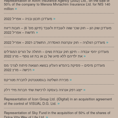
Representation of Alifim Insurance Agency (2002) Ltd., on the sale of
50% of the company to Menora Mivtachim Insurance Ltd. for NIS 140
»
million
»
מעו”דכן תכנון ובניה – אפריל 2022
מעו”דכן שוק הון – חוק שכר שווה לעובדת ולעובד (תיקון מס’ 6) – חובות דיווח
»
חדשות – אפריל 2022
»
מעו”דכן רגולציה – חוק עקרונות האסדרה, התשפ”ב-2021 – אפריל 2022
מעו”דכן יחסי עבודה – תיקון חוק עבודת נשים – תחולה על הורים המגדלים
»
את ילדיהם ללא סיוע של בן או בת זוג נוסף – מרץ 2022
מעו”דכן מיסים – פסיקת ביהמ”ש העליון בנושא הוצאות פיתוח לצרכי מס
»
רכישה – מרץ 2022
»
מכירת השליטה בגסטטנרטק לחברת מטריקס
»
ייצוג רפק אנרגיה בעסקה לרכישת שתי חברות מידי דלק
Representation of Icon Group Ltd. (iDigital) in an acquisition agreement
»
of the control of VISUAL D.G. Ltd.
Representation of Sky Fund in the acquisition of 50% of the shares of
»
Dolce Vita Way of Life Ltd.