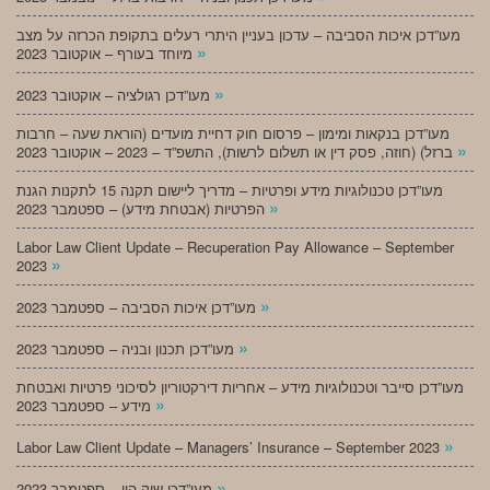
מעו”דכן איכות הסביבה – עדכון בעניין היתרי רעלים בתקופת הכרזה על מצב
»
מיוחד בעורף – אוקטובר 2023
»
מעו”דכן רגולציה – אוקטובר 2023
מעו”דכן בנקאות ומימון – פרסום חוק דחיית מועדים (הוראת שעה – חרבות
»
ברזל) (חוזה, פסק דין או תשלום לרשות), התשפ”ד – 2023 – אוקטובר 2023
מעו”דכן טכנולוגיות מידע ופרטיות – מדריך ליישום תקנה 15 לתקנות הגנת
»
הפרטיות (אבטחת מידע) – ספטמבר 2023
Labor Law Client Update – Recuperation Pay Allowance – September
»
2023
»
מעו”דכן איכות הסביבה – ספטמבר 2023
»
מעו”דכן תכנון ובניה – ספטמבר 2023
מעו”דכן סייבר וטכנולוגיות מידע – אחריות דירקטוריון לסיכוני פרטיות ואבטחת
»
מידע – ספטמבר 2023
»
Labor Law Client Update – Managers’ Insurance – September 2023
»
מעו”דכן שוק הון – ספטמבר 2023