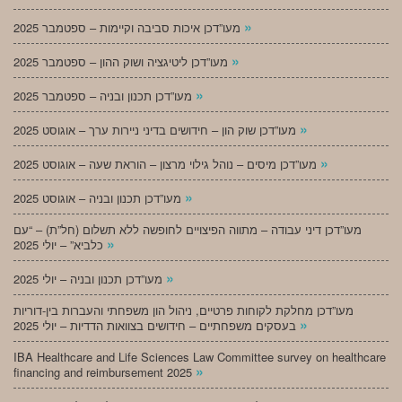
»
מעו”דכן איכות סביבה וקיימות – ספטמבר 2025
»
מעו”דכן ליטיגציה ושוק ההון – ספטמבר 2025
»
מעו”דכן תכנון ובניה – ספטמבר 2025
»
מעו”דכן שוק הון – חידושים בדיני ניירות ערך – אוגוסט 2025
»
מעו”דכן מיסים – נוהל גילוי מרצון – הוראת שעה – אוגוסט 2025
»
מעו”דכן תכנון ובניה – אוגוסט 2025
מעו”דכן דיני עבודה – מתווה הפיצויים לחופשה ללא תשלום (חל”ת) – “עם
»
כלביא” – יולי 2025
»
מעו”דכן תכנון ובניה – יולי 2025
מעו”דכן מחלקת לקוחות פרטיים, ניהול הון משפחתי והעברות בין-דוריות
»
בעסקים משפחתיים – חידושים בצוואות הדדיות – יולי 2025
IBA Healthcare and Life Sciences Law Committee survey on healthcare
»
financing and reimbursement 2025