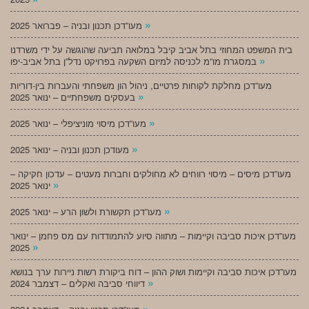
»
מעו”דכן תכנון ובניה – פברואר 2025
בית המשפט המחוזי בתל אביב קיבל במלואה תביעה שהוגשה על ידי משרדנו
»
במסגרת מו”מ לכניסה למיזם השקעה בפרויקט נדל”ן בתל אביב-יפו
מעו”דכן מחלקת לקוחות פרטיים, ניהול הון משפחתי והעברות בין-דוריות
»
בעסקים משפחתיים – ינואר 2025
»
מעו”דכן מיסוי מוניציפלי – ינואר 2025
»
מעודכן תכנון ובניה – ינואר 2025
מעו”דכן מיסים – מיסוי רווחים לא מחולקים וחברות מעטים – עדכון חקיקה –
»
ינואר 2025
»
מעו”דכן תקשורת ולשון הרע – ינואר 2025
מעו”דכן איכות סביבה וקיימות – מתווה סיוע להתמודדות עם מס פחמן – ינואר
»
2025
מעו”דכן איכות סביבה וקיימות ושוק ההון – דוח ביקורת רשות ניירות ערך בנושא
»
דיווחי סביבה ואקלים – דצמבר 2024
»