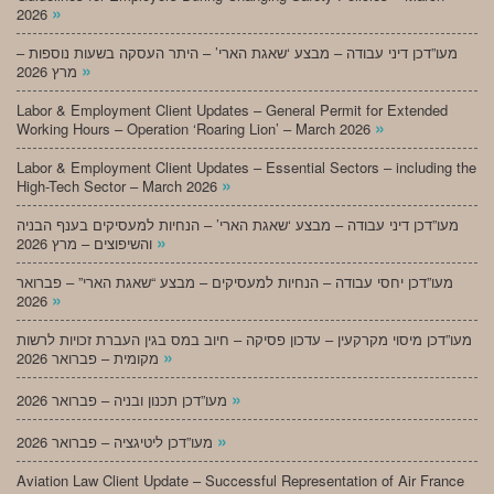
»
2026
מעו”דכן דיני עבודה – מבצע ‘שאגת הארי’ – היתר העסקה בשעות נוספות –
»
מרץ 2026
Labor & Employment Client Updates – General Permit for Extended
»
Working Hours – Operation ‘Roaring Lion’ – March 2026
Labor & Employment Client Updates – Essential Sectors – including the
»
High-Tech Sector – March 2026
מעו”דכן דיני עבודה – מבצע ‘שאגת הארי’ – הנחיות למעסיקים בענף הבניה
»
והשיפוצים – מרץ 2026
מעו”דכן יחסי עבודה – הנחיות למעסיקים – מבצע “שאגת הארי” – פברואר
»
2026
מעו”דכן מיסוי מקרקעין – עדכון פסיקה – חיוב במס בגין העברת זכויות לרשות
»
מקומית – פברואר 2026
»
מעו”דכן תכנון ובניה – פברואר 2026
»
מעו”דכן ליטיגציה – פברואר 2026
Aviation Law Client Update – Successful Representation of Air France