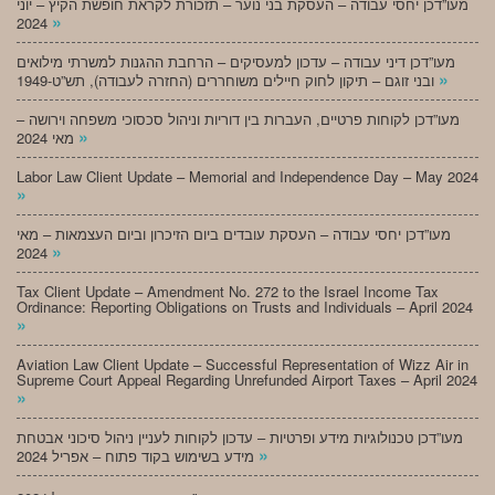
מעו”דכן יחסי עבודה – העסקת בני נוער – תזכורת לקראת חופשת הקיץ – יוני
»
2024
מעו”דכן דיני עבודה – עדכון למעסיקים – הרחבת ההגנות למשרתי מילואים
»
ובני זוגם – תיקון לחוק חיילים משוחררים (החזרה לעבודה), תש”ט-1949
מעו”דכן לקוחות פרטיים, העברות בין דוריות וניהול סכסוכי משפחה וירושה –
»
מאי 2024
Labor Law Client Update – Memorial and Independence Day – May 2024
»
מעו”דכן יחסי עבודה – העסקת עובדים ביום הזיכרון וביום העצמאות – מאי
»
2024
Tax Client Update – Amendment No. 272 to the Israel Income Tax
Ordinance: Reporting Obligations on Trusts and Individuals – April 2024
»
Aviation Law Client Update – Successful Representation of Wizz Air in
Supreme Court Appeal Regarding Unrefunded Airport Taxes – April 2024
»
מעו”דכן טכנולוגיות מידע ופרטיות – עדכון לקוחות לעניין ניהול סיכוני אבטחת
»
מידע בשימוש בקוד פתוח – אפריל 2024