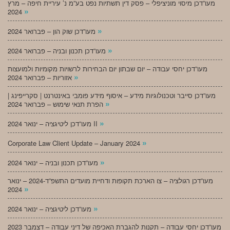
מעו”דכן מיסוי מוניציפלי – פסק דין תשתיות נפט בע”מ נ’ עיריית חיפה – מרץ
»
2024
»
מעו”דכן שוק הון – פברואר 2024
»
מעו”דכן תכנון ובניה – פברואר 2024
מעו”דכן יחסי עבודה – יום שבתון יום הבחירות לרשויות מקומיות ולמועצות
»
אזוריות – פברואר 2024
מעו”דכן סייבר וטכנולוגיות מידע – איסוף מידע פומבי באינטרנט | סקרייפינג |
»
הפרת תנאי שימוש – פברואר 2024
»
מעו”דכן ליטיגציה – ינואר 2024 II
»
Corporate Law Client Update – January 2024
»
מעו”דכן תכנון ובניה – ינואר 2024
מעו”דכן רגולציה – צו הארכת תקופות ודחיית מועדים התשפ”ד-2024 – ינואר
»
2024
»
מעו”דכן ליטיגציה – ינואר 2024
מעו”דכן יחסי עבודה – תקנות להגברת האכיפה של דיני עבודה – דצמבר 2023