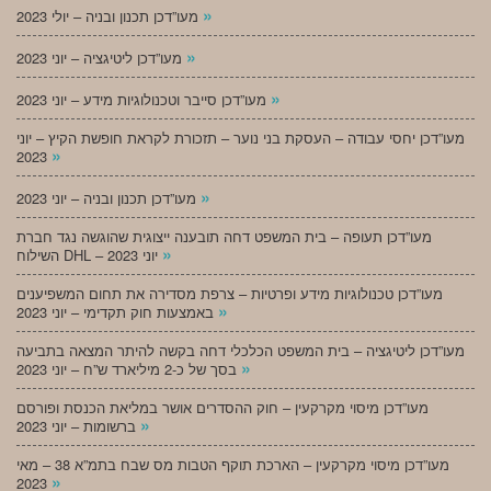
»
מעו”דכן תכנון ובניה – יולי 2023
»
מעו”דכן ליטיגציה – יוני 2023
»
מעו”דכן סייבר וטכנולוגיות מידע – יוני 2023
מעו”דכן יחסי עבודה – העסקת בני נוער – תזכורת לקראת חופשת הקיץ – יוני
»
2023
»
מעו”דכן תכנון ובניה – יוני 2023
מעו”דכן תעופה – בית המשפט דחה תובענה ייצוגית שהוגשה נגד חברת
»
השילוח DHL – יוני 2023
מעו”דכן טכנולוגיות מידע ופרטיות – צרפת מסדירה את תחום המשפיענים
»
באמצעות חוק תקדימי – יוני 2023
מעו”דכן ליטיגציה – בית המשפט הכלכלי דחה בקשה להיתר המצאה בתביעה
»
בסך של כ-2 מיליארד ש”ח – יוני 2023
מעו”דכן מיסוי מקרקעין – חוק ההסדרים אושר במליאת הכנסת ופורסם
»
ברשומות – יוני 2023
מעו”דכן מיסוי מקרקעין – הארכת תוקף הטבות מס שבח בתמ”א 38 – מאי
»
2023