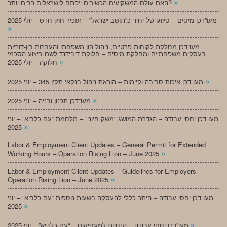
»
האם עולם המשקיעים הכשירים ייפתח לישראלים רבים יותר?
מעו”דכן מיסים – סיווגו של יחיד כ”תושב ישראל” – תזכיר חוק חדש – יולי 2025
»
מעו”דכן מחלקת לקוחות פרטיים, ניהול הון משפחתי והעברות בין-דוריות
בעסקים משפחתיים ומחלקת מיסים – חלוקת דיבידנד לשם ביצוע הסכמי
»
חלוקה – יולי 2025
»
מעו”דכן איכות סביבה וקיימות – הוראת ניהול בנקאי תקין 345 – יוני 2025
»
מעו”דכן תכנון ובניה – יוני 2025
מעו”דכן יחסי עבודה – הגדרת המושג “משק חיוני” – מלחמת “עם כלביא” – יוני
»
2025
Labor & Employment Client Updates – General Permit for Extended
»
Working Hours – Operation Rising Lion – June 2025
Labor & Employment Client Updates – Guidelines for Employers –
»
Operation Rising Lion – June 2025
מעו”דכן יחסי עבודה – היתר כללי להעסקה בשעות נוספות “עם כלביא” – יוני
»
2025
»
מעו”דכן יחסי עבודה – הנחיות למעסיקים – “עם כלביא” – יוני 2025