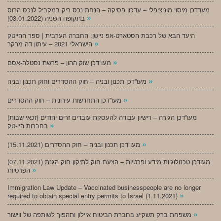
מעו”דכן מיסוי מוניציפלי – עדכון פסיקה – הנחת נכס ריק במקביל לנכס הרוס
»
בתקופה השניה (03.01.2022)
היעד הבא של רכבת הסטארט-אפ ניישן: החברה הערבית | ספר ההייטק
»
הישראלי 2021 – עיתון דה מרקר
»
מעו”דכן שוק ההון – פרשת נסטלה-אסם
»
מעו”דכן תכנון ובניה – חוק ההסדרים וחוק תכנון ובניה
»
מעו”דכן התחדשות עירונית – חוק ההסדרים
מעו”דכן הגירה – רישיון עבודה להעסקת עובדים זרים יהודים (זכאי שבות)
»
בחברות היי-טק
»
מעו”דכן תכנון ובניה – חוק ההסדרים (15.11.2021)
(07.11.2021) מעודכן טכנולוגיות מידע ופרטיות – הצעת חוק לתיקון חוק הגנת
»
הפרטיות
Immigration Law Update – Vaccinated businesspeople are no longer
»
required to obtain special entry permits to Israel (1.11.2021)
»
משפחת ברק תשקיע בחברת הביטוח איילון ותהפוך לשותפה של ווישור