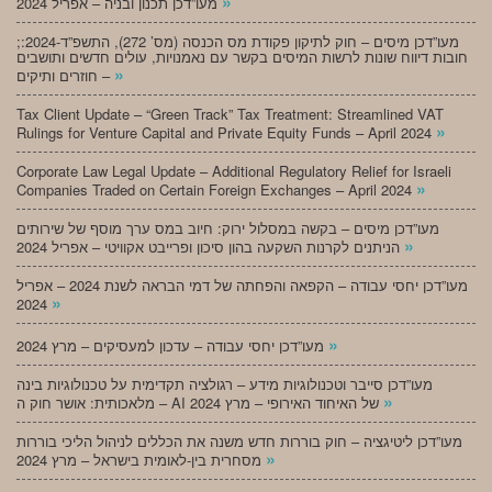
»
מעו”דכן תכנון ובניה – אפריל 2024
;מעו”דכן מיסים – חוק לתיקון פקודת מס הכנסה (מס’ 272), התשפ”ד-2024:
חובות דיווח שונות לרשות המיסים בקשר עם נאמנויות, עולים חדשים ותושבים
»
חוזרים ותיקים –
Tax Client Update – “Green Track” Tax Treatment: Streamlined VAT
»
Rulings for Venture Capital and Private Equity Funds – April 2024
Corporate Law Legal Update – Additional Regulatory Relief for Israeli
»
Companies Traded on Certain Foreign Exchanges – April 2024
מעו”דכן מיסים – בקשה במסלול ירוק: חיוב במס ערך מוסף של שירותים
»
הניתנים לקרנות השקעה בהון סיכון ופרייבט אקוויטי – אפריל 2024
מעו”דכן יחסי עבודה – הקפאה והפחתה של דמי הבראה לשנת 2024 – אפריל
»
2024
»
מעו”דכן יחסי עבודה – עדכון למעסיקים – מרץ 2024
מעו”דכן סייבר וטכנולוגיות מידע – רגולציה תקדימית על טכנולוגיות בינה
»
מלאכותית: אושר חוק ה – AI של האיחוד האירופי – מרץ 2024
מעו”דכן ליטיגציה – חוק בוררות חדש משנה את הכללים לניהול הליכי בוררות
»
מסחרית בין-לאומית בישראל – מרץ 2024