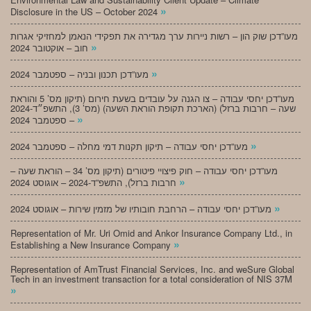
»
Disclosure in the US – October 2024
מעו”דכן שוק הון – רשות ניירות ערך מגדירה את תפקידי הנאמן למחזיקי אגרות
»
חוב – אוקטובר 2024
»
מעו”דכן תכנון ובניה – ספטמבר 2024
מעו”דכן יחסי עבודה – צו הגנה על עובדים בשעת חירום (תיקון מס’ 5 והוראת
שעה – חרבות ברזל) (הארכת תקופת הוראת השעה) (מס’ 3), התשפ״ד-2024
»
– ספטמבר 2024
»
מעו”דכן יחסי עבודה – תיקון תקנות דמי מחלה – ספטמבר 2024
מעו”דכן יחסי עבודה – חוק פיצויי פיטורים (תיקון מס’ 34 – הוראת שעה –
»
חרבות ברזל), התשפ”ד-2024 – אוגוסט 2024
»
מעו”דכן יחסי עבודה – הרחבת חובותיו של מזמין שירות – אוגוסט 2024
Representation of Mr. Uri Omid and Ankor Insurance Company Ltd., in
»
Establishing a New Insurance Company
Representation of AmTrust Financial Services, Inc. and weSure Global
Tech in an investment transaction for a total consideration of NIS 37M
»