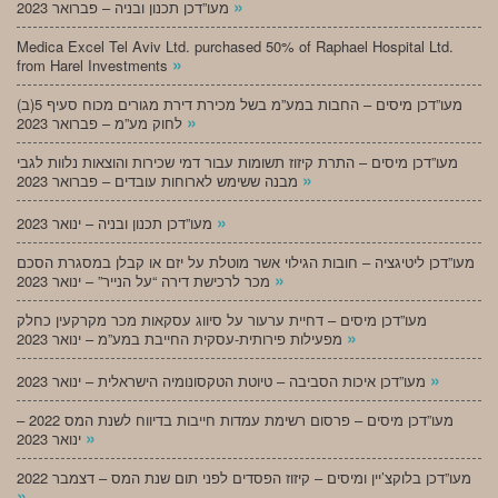
»
מעו”דכן תכנון ובניה – פברואר 2023
Medica Excel Tel Aviv Ltd. purchased 50% of Raphael Hospital Ltd.
»
from Harel Investments
מעו”דכן מיסים – החבות במע”מ בשל מכירת דירת מגורים מכוח סעיף 5(ב)
»
לחוק מע”מ – פברואר 2023
מעו”דכן מיסים – התרת קיזוז תשומות עבור דמי שכירות והוצאות נלוות לגבי
»
מבנה ששימש לארוחות עובדים – פברואר 2023
»
מעו”דכן תכנון ובניה – ינואר 2023
מעו”דכן ליטיגציה – חובות הגילוי אשר מוטלת על יזם או קבלן במסגרת הסכם
»
מכר לרכישת דירה “על הנייר” – ינואר 2023
מעו”דכן מיסים – דחיית ערעור על סיווג עסקאות מכר מקרקעין כחלק
»
מפעילות פירותית-עסקית החייבת במע”מ – ינואר 2023
»
מעו”דכן איכות הסביבה – טיוטת הטקסונומיה הישראלית – ינואר 2023
מעו”דכן מיסים – פרסום רשימת עמדות חייבות בדיווח לשנת המס 2022 –
»
ינואר 2023
מעו”דכן בלוקצ’יין ומיסים – קיזוז הפסדים לפני תום שנת המס – דצמבר 2022
»