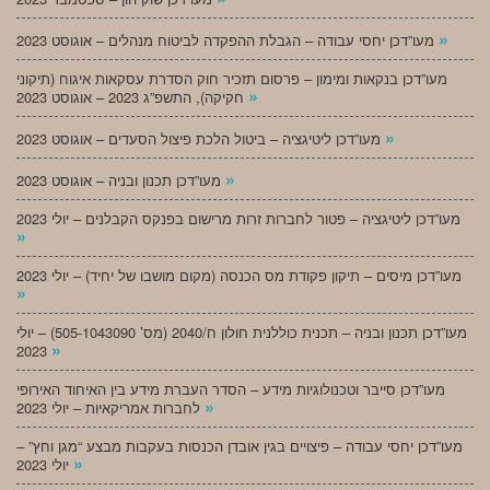
»
מעו”דכן יחסי עבודה – הגבלת ההפקדה לביטוח מנהלים – אוגוסט 2023
מעו”דכן בנקאות ומימון – פרסום תזכיר חוק הסדרת עסקאות איגוח (תיקוני
»
חקיקה), התשפ”ג 2023 – אוגוסט 2023
»
מעו”דכן ליטיגציה – ביטול הלכת פיצול הסעדים – אוגוסט 2023
»
מעו”דכן תכנון ובניה – אוגוסט 2023
מעו”דכן ליטיגציה – פטור לחברות זרות מרישום בפנקס הקבלנים – יולי 2023
»
מעו”דכן מיסים – תיקון פקודת מס הכנסה (מקום מושבו של יחיד) – יולי 2023
»
מעו”דכן תכנון ובניה – תכנית כוללנית חולון ח/2040 (מס’ 505-1043090) – יולי
»
2023
מעו”דכן סייבר וטכנולוגיות מידע – הסדר העברת מידע בין האיחוד האירופי
»
לחברות אמריקאיות – יולי 2023
מעו”דכן יחסי עבודה – פיצויים בגין אובדן הכנסות בעקבות מבצע “מגן וחץ” –
»
יולי 2023