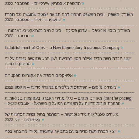
»
התעופה אוסטריאן איירליינס – ספטמבר 2022
מעו”דכן תעופה – בית המשפט המחוזי דחה תביעה ייצוגית שהוגשה נגד חברת
»
התעופה וויז אייר – ספטמבר 2022
מעו”דכן מיסוי מוניציפלי – עדכון פסיקה – ביטול חיוב רטרואקטיבי בארנונה –
»
ספטמבר 2022
»
Establishment of Ofek – a New Elementary Insurance Company
ייצוג חברת רשת מדיה ואיילה חסון בתביעת לשון הרע שהוגשה כנגדם על ידי
»
מר יוסף רחמים
»
אליאקסיס רוכשת את אקווריוס ספקטרום
»
מעו”דכן מיסים – השתתפות מלכ”רים במכרזי מדינה – אוגוסט 2022
מעו”דכן מיסים – כללי מחירי העברה בעסקאות בינלאומיות (transfer pricing)
»
– הרחבת חובות הדיווח על תאגידים הפועלים בישראל – אוגוסט 2022
מעו”דכן טכנולוגיות מידע ופרטיות – רפורמה בחוק זכויות הפרטיות של
»
קליפורניה – יולי 2022
»
ייצוג חברת רשת מדיה בע”מ בתביעה שהוגשה על-ידי מר בהא בכרי