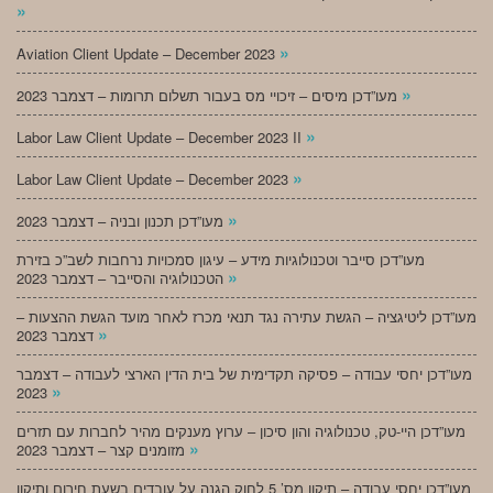
»
»
Aviation Client Update – December 2023
»
מעו”דכן מיסים – זיכויי מס בעבור תשלום תרומות – דצמבר 2023
»
Labor Law Client Update – December 2023 II
»
Labor Law Client Update – December 2023
»
מעו”דכן תכנון ובניה – דצמבר 2023
מעו”דכן סייבר וטכנולוגיות מידע – עיגון סמכויות נרחבות לשב”כ בזירת
»
הטכנולוגיה והסייבר – דצמבר 2023
מעו”דכן ליטיגציה – הגשת עתירה נגד תנאי מכרז לאחר מועד הגשת ההצעות –
»
דצמבר 2023
מעו”דכן יחסי עבודה – פסיקה תקדימית של בית הדין הארצי לעבודה – דצמבר
»
2023
מעו”דכן היי-טק, טכנולוגיה והון סיכון – ערוץ מענקים מהיר לחברות עם תזרים
»
מזומנים קצר – דצמבר 2023
מעו”דכן יחסי עבודה – תיקון מס’ 5 לחוק הגנה על עובדים בשעת חירום ותיקון