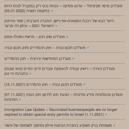
מעו”דכן מיסוי מוניציפלי – עדכון פסיקה – הנחת נכס ריק במקביל לנכס הרוס
»
בתקופה השניה (03.01.2022)
היעד הבא של רכבת הסטארט-אפ ניישן: החברה הערבית | ספר ההייטק
»
הישראלי 2021 – עיתון דה מרקר
»
מעו”דכן שוק ההון – פרשת נסטלה-אסם
»
מעו”דכן תכנון ובניה – חוק ההסדרים וחוק תכנון ובניה
»
מעו”דכן התחדשות עירונית – חוק ההסדרים
מעו”דכן הגירה – רישיון עבודה להעסקת עובדים זרים יהודים (זכאי שבות)
»
בחברות היי-טק
»
מעו”דכן תכנון ובניה – חוק ההסדרים (15.11.2021)
(07.11.2021) מעודכן טכנולוגיות מידע ופרטיות – הצעת חוק לתיקון חוק הגנת
»
הפרטיות
Immigration Law Update – Vaccinated businesspeople are no longer
»
required to obtain special entry permits to Israel (1.11.2021)
»
משפחת ברק תשקיע בחברת הביטוח איילון ותהפוך לשותפה של ווישור