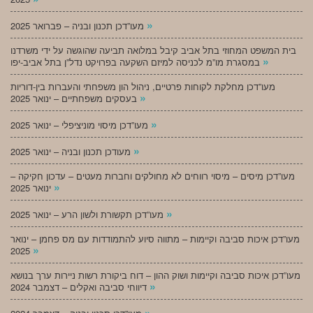
»
מעו”דכן תכנון ובניה – פברואר 2025
בית המשפט המחוזי בתל אביב קיבל במלואה תביעה שהוגשה על ידי משרדנו
»
במסגרת מו”מ לכניסה למיזם השקעה בפרויקט נדל”ן בתל אביב-יפו
מעו”דכן מחלקת לקוחות פרטיים, ניהול הון משפחתי והעברות בין-דוריות
»
בעסקים משפחתיים – ינואר 2025
»
מעו”דכן מיסוי מוניציפלי – ינואר 2025
»
מעודכן תכנון ובניה – ינואר 2025
מעו”דכן מיסים – מיסוי רווחים לא מחולקים וחברות מעטים – עדכון חקיקה –
»
ינואר 2025
»
מעו”דכן תקשורת ולשון הרע – ינואר 2025
מעו”דכן איכות סביבה וקיימות – מתווה סיוע להתמודדות עם מס פחמן – ינואר
»
2025
מעו”דכן איכות סביבה וקיימות ושוק ההון – דוח ביקורת רשות ניירות ערך בנושא
»
דיווחי סביבה ואקלים – דצמבר 2024
»