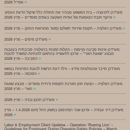
»
אפריל 2026
מעו”דכן ליטיגציה – בית המשפט מבהיר את תחולת כלל שיקול הדעת העסקי
»
והיקף חובת הנאמנות של ועדות השקעה בגופים מוסדיים – מרץ 2026
»
מעו”דכן רגולציה – תקנות שירותי תשלום (פטור מהוראות החוק) – מרץ 2026
»
מעו”דכן מיסים – מרץ 2026
מעו”דכן איכות סביבה וקיימות – הקלות זמניות ברגולציה סביבתית בעקבות
מבצע “שאגת הארי” – עדכון לתעשייה בהתאם להנחיות המשרד להגנת
»
הסביבה – מרץ 2026
מעו”דכן סייבר וטכנולוגיות מידע – גילוי דעת הרשות להגנת הפרטיות בנושא
»
הסכמה – מרץ 2026
מעו”דכן רגולציה – הצעת חוק הארכת תקופות ודחיית מועדים – מבצע שאגת
»
הארי – מרץ 2026
»
מעו”דכן תכנון ובניה – מרץ 2026
מעו”דכן דיני עבודה – עדכון שכר המינימום במשק החל מיום 1.4.2026 – מרץ
»
2026
Labor & Employment Client Updates – Operation ‘Roaring Lion’ –
Guidelines for Employers During Changing Safety Policies – March