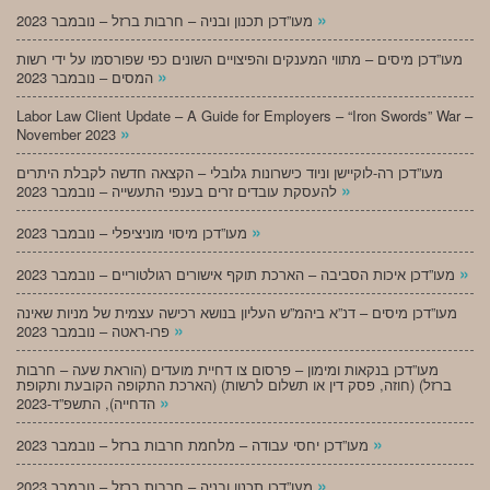
»
מעו”דכן תכנון ובניה – חרבות ברזל – נובמבר 2023
מעו”דכן מיסים – מתווי המענקים והפיצויים השונים כפי שפורסמו על ידי רשות
»
המסים – נובמבר 2023
Labor Law Client Update – A Guide for Employers – “Iron Swords” War –
»
November 2023
מעו”דכן רה-לוקיישן וניוד כישרונות גלובלי – הקצאה חדשה לקבלת היתרים
»
להעסקת עובדים זרים בענפי התעשייה – נובמבר 2023
»
מעו”דכן מיסוי מוניציפלי – נובמבר 2023
»
מעו”דכן איכות הסביבה – הארכת תוקף אישורים רגולטוריים – נובמבר 2023
מעו”דכן מיסים – דנ”א ביהמ”ש העליון בנושא רכישה עצמית של מניות שאינה
»
פרו-ראטה – נובמבר 2023
מעו”דכן בנקאות ומימון – פרסום צו דחיית מועדים (הוראת שעה – חרבות
ברזל) (חוזה, פסק דין או תשלום לרשות) (הארכת התקופה הקובעת ותקופת
»
הדחייה), התשפ”ד-2023
»
מעו”דכן יחסי עבודה – מלחמת חרבות ברזל – נובמבר 2023
»
מעו”דכן תכנון ובניה – חרבות ברזל – נובמבר 2023