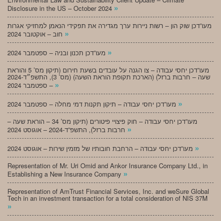
»
Disclosure in the US – October 2024
מעו”דכן שוק הון – רשות ניירות ערך מגדירה את תפקידי הנאמן למחזיקי אגרות
»
חוב – אוקטובר 2024
»
מעו”דכן תכנון ובניה – ספטמבר 2024
מעו”דכן יחסי עבודה – צו הגנה על עובדים בשעת חירום (תיקון מס’ 5 והוראת
שעה – חרבות ברזל) (הארכת תקופת הוראת השעה) (מס’ 3), התשפ״ד-2024
»
– ספטמבר 2024
»
מעו”דכן יחסי עבודה – תיקון תקנות דמי מחלה – ספטמבר 2024
מעו”דכן יחסי עבודה – חוק פיצויי פיטורים (תיקון מס’ 34 – הוראת שעה –
»
חרבות ברזל), התשפ”ד-2024 – אוגוסט 2024
»
מעו”דכן יחסי עבודה – הרחבת חובותיו של מזמין שירות – אוגוסט 2024
Representation of Mr. Uri Omid and Ankor Insurance Company Ltd., in
»
Establishing a New Insurance Company
Representation of AmTrust Financial Services, Inc. and weSure Global
Tech in an investment transaction for a total consideration of NIS 37M
»