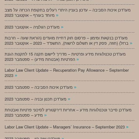
מעו”דכן איכות הסביבה – עדכון בעניין היתרי רעלים בתקופת הכרזה על מצב
»
מיוחד בעורף – אוקטובר 2023
»
מעו”דכן רגולציה – אוקטובר 2023
מעו”דכן בנקאות ומימון – פרסום חוק דחיית מועדים (הוראת שעה – חרבות
»
ברזל) (חוזה, פסק דין או תשלום לרשות), התשפ”ד – 2023 – אוקטובר 2023
מעו”דכן טכנולוגיות מידע ופרטיות – מדריך ליישום תקנה 15 לתקנות הגנת
»
הפרטיות (אבטחת מידע) – ספטמבר 2023
Labor Law Client Update – Recuperation Pay Allowance – September
»
2023
»
מעו”דכן איכות הסביבה – ספטמבר 2023
»
מעו”דכן תכנון ובניה – ספטמבר 2023
מעו”דכן סייבר וטכנולוגיות מידע – אחריות דירקטוריון לסיכוני פרטיות ואבטחת
»
מידע – ספטמבר 2023
»
Labor Law Client Update – Managers’ Insurance – September 2023
»
מעו”דכן שוק הון – ספטמבר 2023