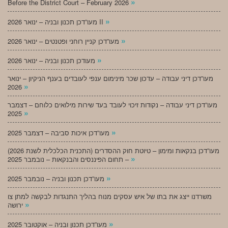
»
Before the District Court – February 2026
»
מעו”דכן תכנון ובניה – ינואר 2026 II
»
מעו”דכן קניין רוחני ופטנטים – ינואר 2026
»
מעודכן תכנון ובניה – ינואר 2026
מעו”דכן דיני עבודה – עדכון שכר מינימום ענפי לעובדים בענף הניקיון – ינואר
»
2026
מעו”דכן דיני עבודה – נקודות זיכוי לעובד בעד שירות מילואים כלוחם – דצמבר
»
2025
»
מעו”דכן איכות סביבה – דצמבר 2025
מעו”דכן בנקאות ומימון – טיוטת חוק ההסדרים (התכנית הכלכלית לשנת 2026)
»
– תחום הפיננסים והבנקאות – נובמבר 2025
»
מעו”דכן תכנון ובניה – נובמבר 2025
משרדנו ייצג את בתו של איש עסקים מנוח בהליך התנגדות לבקשה למתן צו
»
ירושה
»
מעו”דכן תכנון ובניה – אוקטובר 2025