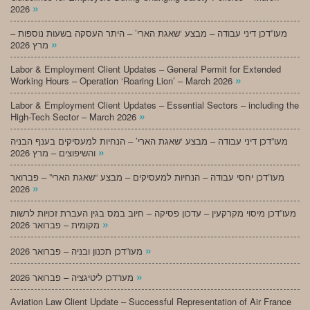
»
2026
מעו”דכן דיני עבודה – מבצע ‘שאגת הארי’ – היתר העסקה בשעות נוספות –
»
מרץ 2026
Labor & Employment Client Updates – General Permit for Extended
»
Working Hours – Operation ‘Roaring Lion’ – March 2026
Labor & Employment Client Updates – Essential Sectors – including the
»
High-Tech Sector – March 2026
מעו”דכן דיני עבודה – מבצע ‘שאגת הארי’ – הנחיות למעסיקים בענף הבניה
»
והשיפוצים – מרץ 2026
מעו”דכן יחסי עבודה – הנחיות למעסיקים – מבצע “שאגת הארי” – פברואר
»
2026
מעו”דכן מיסוי מקרקעין – עדכון פסיקה – חיוב במס בגין העברת זכויות לרשות
»
מקומית – פברואר 2026
»
מעו”דכן תכנון ובניה – פברואר 2026
»
מעו”דכן ליטיגציה – פברואר 2026
Aviation Law Client Update – Successful Representation of Air France