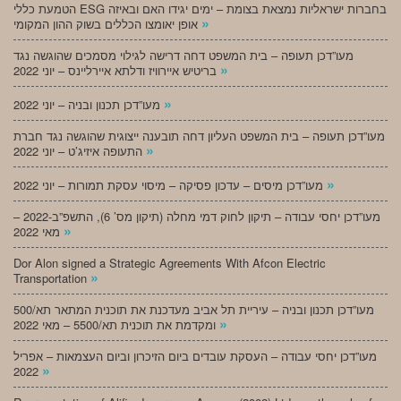
הטמעת כללי ESG בחברות ישראליות נמצאת בצומת – ימים יגידו האם ובאיזה
»
אופן יאומצו הכללים בשוק ההון המקומי
מעו”דכן תעופה – בית המשפט דחה דרישה לגילוי מסמכים שהוגשה נגד
»
בריטיש איירוויז ודלתא איירליינס – יוני 2022
»
מעו”דכן תכנון ובניה – יוני 2022
מעו”דכן תעופה – בית המשפט העליון דחה תובענה ייצוגית שהוגשה נגד חברת
»
התעופה איזיג’ט – יוני 2022
»
מעו”דכן מיסים – עדכון פסיקה – מיסוי עסקת תמורות – יוני 2022
מעו”דכן יחסי עבודה – תיקון לחוק דמי מחלה (תיקון מס’ 6), התשפ”ב-2022 –
»
מאי 2022
Dor Alon signed a Strategic Agreements With Afcon Electric
»
Transportation
מעו”דכן תכנון ובניה – עיריית תל אביב מעדכנת את תוכנית המתאר תא/500
»
ומקדמת את תוכנית תא/5500 – מאי 2022
מעו”דכן יחסי עבודה – העסקת עובדים ביום הזיכרון וביום העצמאות – אפריל
»
2022