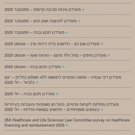
»
מעו”דכן איכות סביבה וקיימות – ספטמבר 2025
»
מעו”דכן ליטיגציה ושוק ההון – ספטמבר 2025
»
מעו”דכן תכנון ובניה – ספטמבר 2025
»
מעו”דכן שוק הון – חידושים בדיני ניירות ערך – אוגוסט 2025
»
מעו”דכן מיסים – נוהל גילוי מרצון – הוראת שעה – אוגוסט 2025
»
מעו”דכן תכנון ובניה – אוגוסט 2025
מעו”דכן דיני עבודה – מתווה הפיצויים לחופשה ללא תשלום (חל”ת) – “עם
»
כלביא” – יולי 2025
»
מעו”דכן תכנון ובניה – יולי 2025
מעו”דכן מחלקת לקוחות פרטיים, ניהול הון משפחתי והעברות בין-דוריות
»
בעסקים משפחתיים – חידושים בצוואות הדדיות – יולי 2025
IBA Healthcare and Life Sciences Law Committee survey on healthcare
»
financing and reimbursement 2025