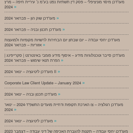
מעו”דכן מיסוי מוניציפלי – פסק דין תשתיות נפט בע”מ נ’ עיריית חיפה – מרץ
»
2024
»
מעו”דכן שוק הון – פברואר 2024
»
מעו”דכן תכנון ובניה – פברואר 2024
מעו”דכן יחסי עבודה – יום שבתון יום הבחירות לרשויות מקומיות ולמועצות
»
אזוריות – פברואר 2024
מעו”דכן סייבר וטכנולוגיות מידע – איסוף מידע פומבי באינטרנט | סקרייפינג |
»
הפרת תנאי שימוש – פברואר 2024
»
מעו”דכן ליטיגציה – ינואר 2024 II
»
Corporate Law Client Update – January 2024
»
מעו”דכן תכנון ובניה – ינואר 2024
מעו”דכן רגולציה – צו הארכת תקופות ודחיית מועדים התשפ”ד-2024 – ינואר
»
2024
»
מעו”דכן ליטיגציה – ינואר 2024
מעו”דכן יחסי עבודה – תקנות להגברת האכיפה של דיני עבודה – דצמבר 2023