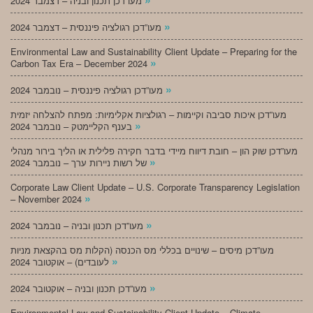
מעו”דכן תכנון ובניה – דצמבר 2024
»
מעו”דכן רגולציה פיננסית – דצמבר 2024
Environmental Law and Sustainability Client Update – Preparing for the
»
Carbon Tax Era – December 2024
»
מעו”דכן רגולציה פיננסית – נובמבר 2024
מעו”דכן איכות סביבה וקיימות – רגולציות אקלימיות: מפתח להצלחה יזמית
»
בענף הקליימטק – נובמבר 2024
מעו”דכן שוק הון – חובת דיווח מיידי בדבר חקירה פלילית או הליך בירור מנהלי
»
של רשות ניירות ערך – נובמבר 2024
Corporate Law Client Update – U.S. Corporate Transparency Legislation
»
– November 2024
»
מעו”דכן תכנון ובניה – נובמבר 2024
מעו”דכן מיסים – שינויים בכללי מס הכנסה (הקלות מס בהקצאת מניות
»
לעובדים) – אוקטובר 2024
»
מעו”דכן תכנון ובניה – אוקטובר 2024
Environmental Law and Sustainability Client Update – Climate