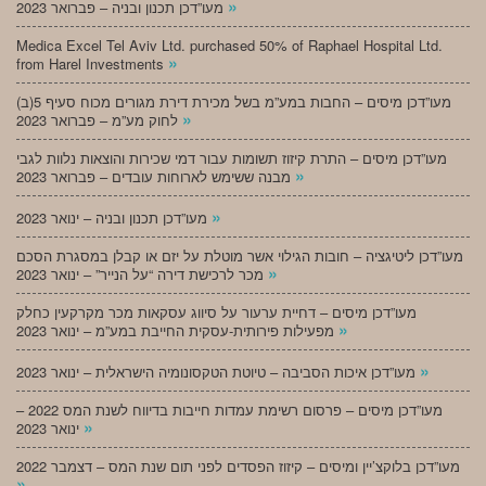
»
מעו”דכן תכנון ובניה – פברואר 2023
Medica Excel Tel Aviv Ltd. purchased 50% of Raphael Hospital Ltd.
»
from Harel Investments
מעו”דכן מיסים – החבות במע”מ בשל מכירת דירת מגורים מכוח סעיף 5(ב)
»
לחוק מע”מ – פברואר 2023
מעו”דכן מיסים – התרת קיזוז תשומות עבור דמי שכירות והוצאות נלוות לגבי
»
מבנה ששימש לארוחות עובדים – פברואר 2023
»
מעו”דכן תכנון ובניה – ינואר 2023
מעו”דכן ליטיגציה – חובות הגילוי אשר מוטלת על יזם או קבלן במסגרת הסכם
»
מכר לרכישת דירה “על הנייר” – ינואר 2023
מעו”דכן מיסים – דחיית ערעור על סיווג עסקאות מכר מקרקעין כחלק
»
מפעילות פירותית-עסקית החייבת במע”מ – ינואר 2023
»
מעו”דכן איכות הסביבה – טיוטת הטקסונומיה הישראלית – ינואר 2023
מעו”דכן מיסים – פרסום רשימת עמדות חייבות בדיווח לשנת המס 2022 –
»
ינואר 2023
מעו”דכן בלוקצ’יין ומיסים – קיזוז הפסדים לפני תום שנת המס – דצמבר 2022
»