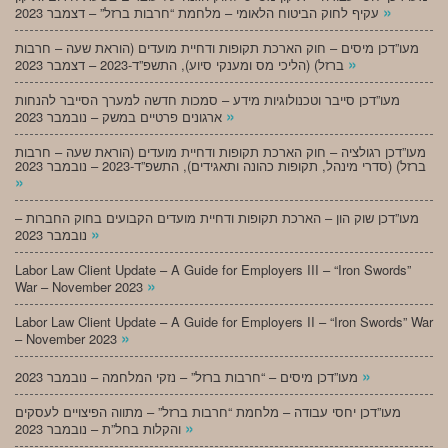
»
עקיף לחוק הביטוח הלאומי – מלחמת “חרבות ברזל” – דצמבר 2023
מעו”דכן מיסים – חוק הארכת תקופות ודחיית מועדים (הוראת שעה – חרבות
»
ברזל) (הליכי מס ומענקי סיוע), התשפ”ד-2023 – דצמבר 2023
מעו”דכן סייבר וטכנולוגיות מידע – סמכות חדשה למערך הסייבר להנחות
»
ארגונים פרטיים במשק – נובמבר 2023
מעו”דכן רגולציה – חוק הארכת תקופות ודחיית מועדים (הוראת שעה – חרבות
ברזל) (סדרי מינהל, תקופות כהונה ותאגידים), התשפ”ד-2023 – נובמבר 2023
»
מעו”דכן שוק הון – הארכת תקופות ודחיית מועדים הקבועים בחוק החברות –
»
נובמבר 2023
Labor Law Client Update – A Guide for Employers III – “Iron Swords”
»
War – November 2023
Labor Law Client Update – A Guide for Employers II – “Iron Swords” War
»
– November 2023
»
מעו”דכן מיסים – “חרבות ברזל” – נזקי המלחמה – נובמבר 2023
מעו”דכן יחסי עבודה – מלחמת “חרבות ברזל” – מתווה הפיצויים לעסקים
»
והקלות בחל”ת – נובמבר 2023