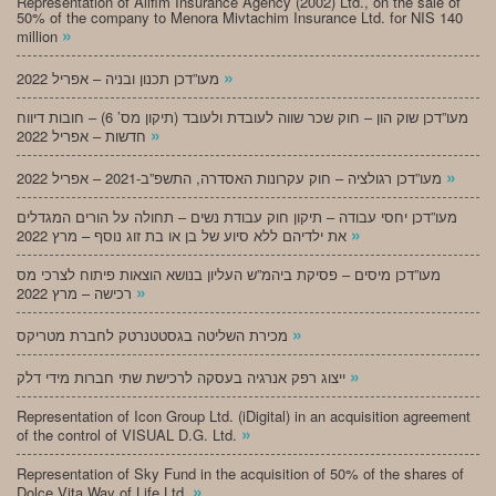
Representation of Alifim Insurance Agency (2002) Ltd., on the sale of
50% of the company to Menora Mivtachim Insurance Ltd. for NIS 140
»
million
»
מעו”דכן תכנון ובניה – אפריל 2022
מעו”דכן שוק הון – חוק שכר שווה לעובדת ולעובד (תיקון מס’ 6) – חובות דיווח
»
חדשות – אפריל 2022
»
מעו”דכן רגולציה – חוק עקרונות האסדרה, התשפ”ב-2021 – אפריל 2022
מעו”דכן יחסי עבודה – תיקון חוק עבודת נשים – תחולה על הורים המגדלים
»
את ילדיהם ללא סיוע של בן או בת זוג נוסף – מרץ 2022
מעו”דכן מיסים – פסיקת ביהמ”ש העליון בנושא הוצאות פיתוח לצרכי מס
»
רכישה – מרץ 2022
»
מכירת השליטה בגסטטנרטק לחברת מטריקס
»
ייצוג רפק אנרגיה בעסקה לרכישת שתי חברות מידי דלק
Representation of Icon Group Ltd. (iDigital) in an acquisition agreement
»
of the control of VISUAL D.G. Ltd.
Representation of Sky Fund in the acquisition of 50% of the shares of
»
Dolce Vita Way of Life Ltd.