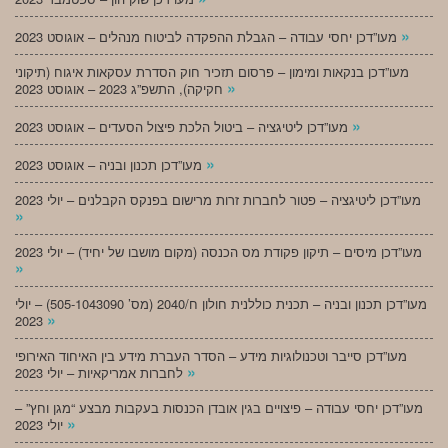
»
מעו”דכן יחסי עבודה – הגבלת ההפקדה לביטוח מנהלים – אוגוסט 2023
מעו”דכן בנקאות ומימון – פרסום תזכיר חוק הסדרת עסקאות איגוח (תיקוני
»
חקיקה), התשפ”ג 2023 – אוגוסט 2023
»
מעו”דכן ליטיגציה – ביטול הלכת פיצול הסעדים – אוגוסט 2023
»
מעו”דכן תכנון ובניה – אוגוסט 2023
מעו”דכן ליטיגציה – פטור לחברות זרות מרישום בפנקס הקבלנים – יולי 2023
»
מעו”דכן מיסים – תיקון פקודת מס הכנסה (מקום מושבו של יחיד) – יולי 2023
»
מעו”דכן תכנון ובניה – תכנית כוללנית חולון ח/2040 (מס’ 505-1043090) – יולי
»
2023
מעו”דכן סייבר וטכנולוגיות מידע – הסדר העברת מידע בין האיחוד האירופי
»
לחברות אמריקאיות – יולי 2023
מעו”דכן יחסי עבודה – פיצויים בגין אובדן הכנסות בעקבות מבצע “מגן וחץ” –
»
יולי 2023