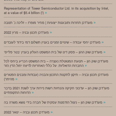
Representation of Tower Semiconductor Ltd. in its acquisition by Intel,
»
at a value of $5.4 billion (!)
»
מעו”דכן תחרות ותובענות ייצוגיות | מחיר מופרז – זליכה נ’ תנובה
»
מעו”דכן תכנון ובניה – מרץ 2022
»
מעו”דכן יחסי עבודה – שינויים זמניים בעניין תשלום דמי בידוד לעובדים
»
‘מעו”דכן שוק ההון – פסק דינו של בית המשפט העליון בעניין ‘בטר פלייס
מעו”דכן שוק הון – תנועת המטוטלת נעצרה – בית המשפט הכריע ביחס לכל
»
החברות הדואליות: על כללי האחריות לדיווח יחול הדין הזר
מעו”דכן תכנון ובניה – תיקון לתקנות התכנון והבניה (עבודות ומבנים הפטורים
»
מהיתר)
מעו”דכן שוק הון – עדכוני חקיקה והנחיות רשות ניירות ערך לשנת 2021 בדבר
»
הדוחות התקופתיים
»
מעו”דכן שוק הון – ניצול הזדמנות עסקית של חברה בידי נושא משרה בה
»
מעו”דכן תכנון ובניה – ינואר 2022