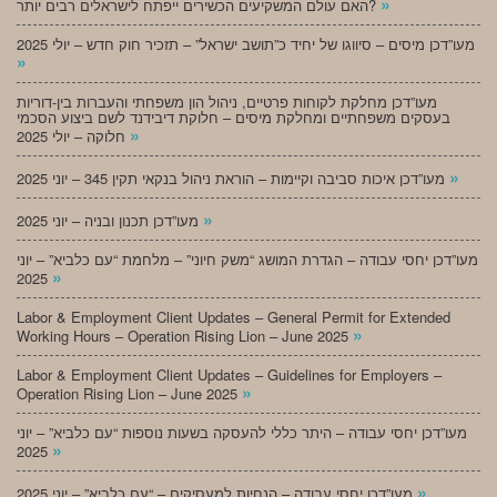
»
האם עולם המשקיעים הכשירים ייפתח לישראלים רבים יותר?
מעו”דכן מיסים – סיווגו של יחיד כ”תושב ישראל” – תזכיר חוק חדש – יולי 2025
»
מעו”דכן מחלקת לקוחות פרטיים, ניהול הון משפחתי והעברות בין-דוריות
בעסקים משפחתיים ומחלקת מיסים – חלוקת דיבידנד לשם ביצוע הסכמי
»
חלוקה – יולי 2025
»
מעו”דכן איכות סביבה וקיימות – הוראת ניהול בנקאי תקין 345 – יוני 2025
»
מעו”דכן תכנון ובניה – יוני 2025
מעו”דכן יחסי עבודה – הגדרת המושג “משק חיוני” – מלחמת “עם כלביא” – יוני
»
2025
Labor & Employment Client Updates – General Permit for Extended
»
Working Hours – Operation Rising Lion – June 2025
Labor & Employment Client Updates – Guidelines for Employers –
»
Operation Rising Lion – June 2025
מעו”דכן יחסי עבודה – היתר כללי להעסקה בשעות נוספות “עם כלביא” – יוני
»
2025
»
מעו”דכן יחסי עבודה – הנחיות למעסיקים – “עם כלביא” – יוני 2025