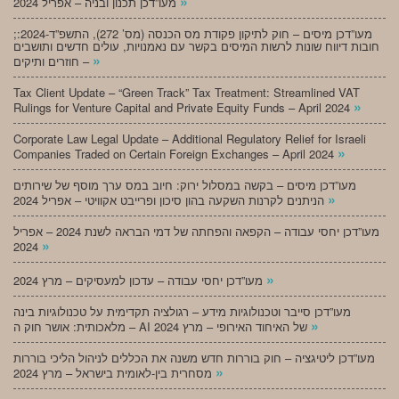
»
מעו”דכן תכנון ובניה – אפריל 2024
;מעו”דכן מיסים – חוק לתיקון פקודת מס הכנסה (מס’ 272), התשפ”ד-2024:
חובות דיווח שונות לרשות המיסים בקשר עם נאמנויות, עולים חדשים ותושבים
»
חוזרים ותיקים –
Tax Client Update – “Green Track” Tax Treatment: Streamlined VAT
»
Rulings for Venture Capital and Private Equity Funds – April 2024
Corporate Law Legal Update – Additional Regulatory Relief for Israeli
»
Companies Traded on Certain Foreign Exchanges – April 2024
מעו”דכן מיסים – בקשה במסלול ירוק: חיוב במס ערך מוסף של שירותים
»
הניתנים לקרנות השקעה בהון סיכון ופרייבט אקוויטי – אפריל 2024
מעו”דכן יחסי עבודה – הקפאה והפחתה של דמי הבראה לשנת 2024 – אפריל
»
2024
»
מעו”דכן יחסי עבודה – עדכון למעסיקים – מרץ 2024
מעו”דכן סייבר וטכנולוגיות מידע – רגולציה תקדימית על טכנולוגיות בינה
»
מלאכותית: אושר חוק ה – AI של האיחוד האירופי – מרץ 2024
מעו”דכן ליטיגציה – חוק בוררות חדש משנה את הכללים לניהול הליכי בוררות
»
מסחרית בין-לאומית בישראל – מרץ 2024