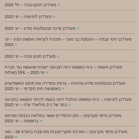
»
מעו”דכן תכנון ובניה – יולי 2023
»
מעו”דכן ליטיגציה – יוני 2023
»
מעו”דכן סייבר וטכנולוגיות מידע – יוני 2023
מעו”דכן יחסי עבודה – העסקת בני נוער – תזכורת לקראת חופשת הקיץ – יוני
»
2023
»
מעו”דכן תכנון ובניה – יוני 2023
מעו”דכן תעופה – בית המשפט דחה תובענה ייצוגית שהוגשה נגד חברת
»
השילוח DHL – יוני 2023
מעו”דכן טכנולוגיות מידע ופרטיות – צרפת מסדירה את תחום המשפיענים
»
באמצעות חוק תקדימי – יוני 2023
מעו”דכן ליטיגציה – בית המשפט הכלכלי דחה בקשה להיתר המצאה בתביעה
»
בסך של כ-2 מיליארד ש”ח – יוני 2023
מעו”דכן מיסוי מקרקעין – חוק ההסדרים אושר במליאת הכנסת ופורסם
»
ברשומות – יוני 2023
מעו”דכן מיסוי מקרקעין – הארכת תוקף הטבות מס שבח בתמ”א 38 – מאי
»
2023