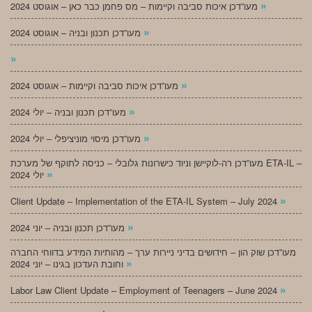
»
מעו”דכן איכות סביבה וקיימות – מס פחמן כבר כאן – אוגוסט 2024
»
מעו”דכן תכנון ובניה – אוגוסט 2024
»
»
מעו”דכן איכות סביבה וקיימות – אוגוסט 2024
»
מעו”דכן תכנון ובניה – יולי 2024
»
מעו”דכן מיסוי מוניציפלי – יולי 2024
מעו”דכן רה-לוקיישן וניוד כישרונות גלובלי – כניסה לתוקף של מערכת ETA-IL –
»
יולי 2024
»
Client Update – Implementation of the ETA-IL System – July 2024
»
מעו”דכן תכנון ובניה – יוני 2024
מעו”דכן שוק הון – חידושים בדיני ניירות ערך – מהותיות המידע בדווחי החברה
»
וחובת העדכון בגינו – יוני 2024
»
Labor Law Client Update – Employment of Teenagers – June 2024