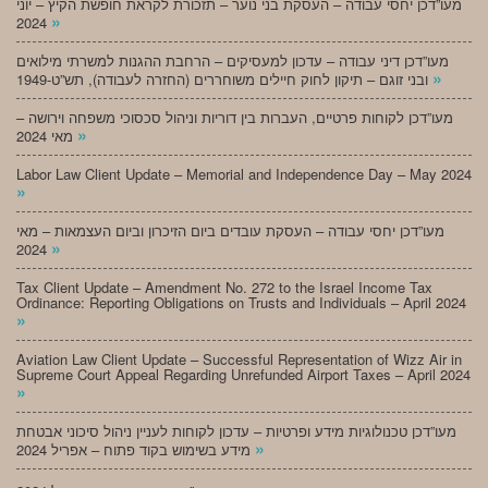
מעו”דכן יחסי עבודה – העסקת בני נוער – תזכורת לקראת חופשת הקיץ – יוני
»
2024
מעו”דכן דיני עבודה – עדכון למעסיקים – הרחבת ההגנות למשרתי מילואים
»
ובני זוגם – תיקון לחוק חיילים משוחררים (החזרה לעבודה), תש”ט-1949
מעו”דכן לקוחות פרטיים, העברות בין דוריות וניהול סכסוכי משפחה וירושה –
»
מאי 2024
Labor Law Client Update – Memorial and Independence Day – May 2024
»
מעו”דכן יחסי עבודה – העסקת עובדים ביום הזיכרון וביום העצמאות – מאי
»
2024
Tax Client Update – Amendment No. 272 to the Israel Income Tax
Ordinance: Reporting Obligations on Trusts and Individuals – April 2024
»
Aviation Law Client Update – Successful Representation of Wizz Air in
Supreme Court Appeal Regarding Unrefunded Airport Taxes – April 2024
»
מעו”דכן טכנולוגיות מידע ופרטיות – עדכון לקוחות לעניין ניהול סיכוני אבטחת
»
מידע בשימוש בקוד פתוח – אפריל 2024