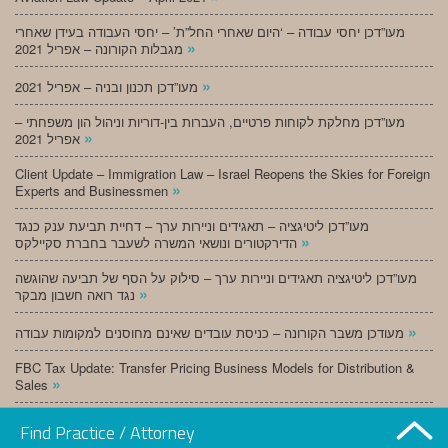
מעו”דכן יחסי עבודה – ‘היום שאחרי החל”ת’ – יחסי העבודה בעידן שאחרי
»
מגבלות הקורונה – אפריל 2021
»
מעו”דכן תכנון ובניה – אפריל 2021
מעו”דכן מחלקת לקוחות פרטיים, העברות בין-דוריות וניהול הון משפחתי –
»
אפריל 2021
Client Update – Immigration Law – Israel Reopens the Skies for Foreign
»
Experts and Businessmen
מעו”דכן ליטיגציה – תאגידים וניירות ערך – דחיית תביעת ענק כנגד
»
הדירקטורים ונושאי המשרה לשעבר בחברת סקיילקס
מעו”דכן ליטיגציה תאגידים וניירות ערך – סילוק על הסף של תביעה שהוגשה
»
נגד רואה חשבון מבקר
»
מעודכן משבר הקורונה – כניסת עובדים שאינם מחוסנים למקומות עבודה
FBC Tax Update: Transfer Pricing Business Models for Distribution &
»
Sales
»
מעו”דכן תכנון ובניה – מרץ 2021
Find Practice / Attorney