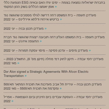
הטמעת כללי ESG בחברות ישראליות נמצאת בצומת – ימים יגידו האם ובאיזה
»
אופן יאומצו הכללים בשוק ההון המקומי
מעו”דכן תעופה – בית המשפט דחה דרישה לגילוי מסמכים שהוגשה נגד
»
בריטיש איירוויז ודלתא איירליינס – יוני 2022
»
מעו”דכן תכנון ובניה – יוני 2022
מעו”דכן תעופה – בית המשפט העליון דחה תובענה ייצוגית שהוגשה נגד חברת
»
התעופה איזיג’ט – יוני 2022
»
מעו”דכן מיסים – עדכון פסיקה – מיסוי עסקת תמורות – יוני 2022
מעו”דכן יחסי עבודה – תיקון לחוק דמי מחלה (תיקון מס’ 6), התשפ”ב-2022 –
»
מאי 2022
Dor Alon signed a Strategic Agreements With Afcon Electric
»
Transportation
מעו”דכן תכנון ובניה – עיריית תל אביב מעדכנת את תוכנית המתאר תא/500
»
ומקדמת את תוכנית תא/5500 – מאי 2022
מעו”דכן יחסי עבודה – העסקת עובדים ביום הזיכרון וביום העצמאות – אפריל
»
2022