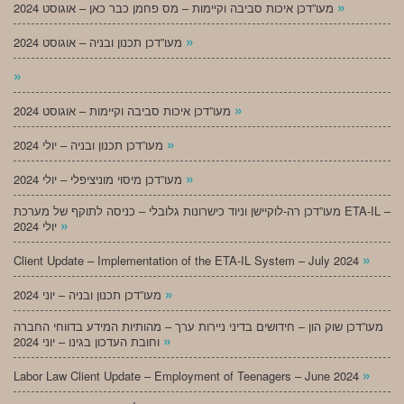
»
מעו”דכן איכות סביבה וקיימות – מס פחמן כבר כאן – אוגוסט 2024
»
מעו”דכן תכנון ובניה – אוגוסט 2024
»
»
מעו”דכן איכות סביבה וקיימות – אוגוסט 2024
»
מעו”דכן תכנון ובניה – יולי 2024
»
מעו”דכן מיסוי מוניציפלי – יולי 2024
מעו”דכן רה-לוקיישן וניוד כישרונות גלובלי – כניסה לתוקף של מערכת ETA-IL –
»
יולי 2024
»
Client Update – Implementation of the ETA-IL System – July 2024
»
מעו”דכן תכנון ובניה – יוני 2024
מעו”דכן שוק הון – חידושים בדיני ניירות ערך – מהותיות המידע בדווחי החברה
»
וחובת העדכון בגינו – יוני 2024
»
Labor Law Client Update – Employment of Teenagers – June 2024