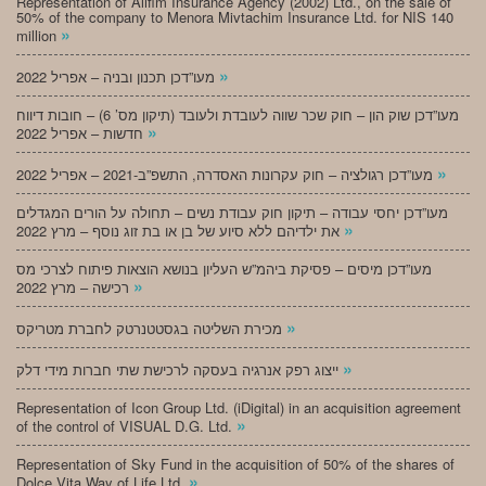
Representation of Alifim Insurance Agency (2002) Ltd., on the sale of
50% of the company to Menora Mivtachim Insurance Ltd. for NIS 140
»
million
»
מעו”דכן תכנון ובניה – אפריל 2022
מעו”דכן שוק הון – חוק שכר שווה לעובדת ולעובד (תיקון מס’ 6) – חובות דיווח
»
חדשות – אפריל 2022
»
מעו”דכן רגולציה – חוק עקרונות האסדרה, התשפ”ב-2021 – אפריל 2022
מעו”דכן יחסי עבודה – תיקון חוק עבודת נשים – תחולה על הורים המגדלים
»
את ילדיהם ללא סיוע של בן או בת זוג נוסף – מרץ 2022
מעו”דכן מיסים – פסיקת ביהמ”ש העליון בנושא הוצאות פיתוח לצרכי מס
»
רכישה – מרץ 2022
»
מכירת השליטה בגסטטנרטק לחברת מטריקס
»
ייצוג רפק אנרגיה בעסקה לרכישת שתי חברות מידי דלק
Representation of Icon Group Ltd. (iDigital) in an acquisition agreement
»
of the control of VISUAL D.G. Ltd.
Representation of Sky Fund in the acquisition of 50% of the shares of
»
Dolce Vita Way of Life Ltd.