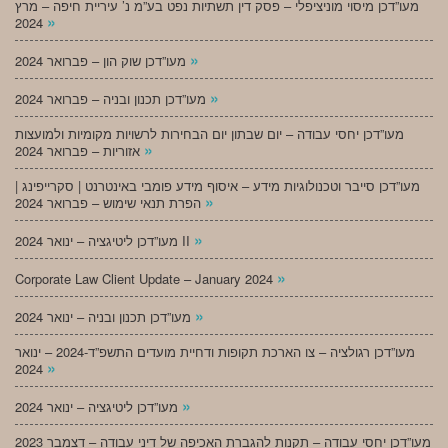
מעו”דכן מיסוי מוניציפלי – פסק דין תשתיות נפט בע”מ נ’ עיריית חיפה – מרץ
»
2024
»
מעו”דכן שוק הון – פברואר 2024
»
מעו”דכן תכנון ובניה – פברואר 2024
מעו”דכן יחסי עבודה – יום שבתון יום הבחירות לרשויות מקומיות ולמועצות
»
אזוריות – פברואר 2024
מעו”דכן סייבר וטכנולוגיות מידע – איסוף מידע פומבי באינטרנט | סקרייפינג |
»
הפרת תנאי שימוש – פברואר 2024
»
מעו”דכן ליטיגציה – ינואר 2024 II
»
Corporate Law Client Update – January 2024
»
מעו”דכן תכנון ובניה – ינואר 2024
מעו”דכן רגולציה – צו הארכת תקופות ודחיית מועדים התשפ”ד-2024 – ינואר
»
2024
»
מעו”דכן ליטיגציה – ינואר 2024
מעו”דכן יחסי עבודה – תקנות להגברת האכיפה של דיני עבודה – דצמבר 2023