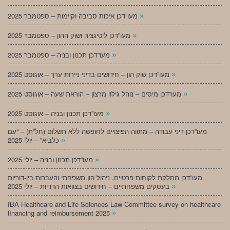
»
מעו”דכן איכות סביבה וקיימות – ספטמבר 2025
»
מעו”דכן ליטיגציה ושוק ההון – ספטמבר 2025
»
מעו”דכן תכנון ובניה – ספטמבר 2025
»
מעו”דכן שוק הון – חידושים בדיני ניירות ערך – אוגוסט 2025
»
מעו”דכן מיסים – נוהל גילוי מרצון – הוראת שעה – אוגוסט 2025
»
מעו”דכן תכנון ובניה – אוגוסט 2025
מעו”דכן דיני עבודה – מתווה הפיצויים לחופשה ללא תשלום (חל”ת) – “עם
»
כלביא” – יולי 2025
»
מעו”דכן תכנון ובניה – יולי 2025
מעו”דכן מחלקת לקוחות פרטיים, ניהול הון משפחתי והעברות בין-דוריות
»
בעסקים משפחתיים – חידושים בצוואות הדדיות – יולי 2025
IBA Healthcare and Life Sciences Law Committee survey on healthcare
»
financing and reimbursement 2025