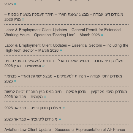
»
2026
מעו”דכן דיני עבודה – מבצע ‘שאגת הארי’ – היתר העסקה בשעות נוספות –
»
מרץ 2026
Labor & Employment Client Updates – General Permit for Extended
»
Working Hours – Operation ‘Roaring Lion’ – March 2026
Labor & Employment Client Updates – Essential Sectors – including the
»
High-Tech Sector – March 2026
מעו”דכן דיני עבודה – מבצע ‘שאגת הארי’ – הנחיות למעסיקים בענף הבניה
»
והשיפוצים – מרץ 2026
מעו”דכן יחסי עבודה – הנחיות למעסיקים – מבצע “שאגת הארי” – פברואר
»
2026
מעו”דכן מיסוי מקרקעין – עדכון פסיקה – חיוב במס בגין העברת זכויות לרשות
»
מקומית – פברואר 2026
»
מעו”דכן תכנון ובניה – פברואר 2026
»
מעו”דכן ליטיגציה – פברואר 2026
Aviation Law Client Update – Successful Representation of Air France