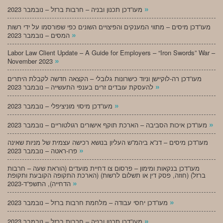
»
מעו”דכן תכנון ובניה – חרבות ברזל – נובמבר 2023
מעו”דכן מיסים – מתווי המענקים והפיצויים השונים כפי שפורסמו על ידי רשות
»
המסים – נובמבר 2023
Labor Law Client Update – A Guide for Employers – “Iron Swords” War –
»
November 2023
מעו”דכן רה-לוקיישן וניוד כישרונות גלובלי – הקצאה חדשה לקבלת היתרים
»
להעסקת עובדים זרים בענפי התעשייה – נובמבר 2023
»
מעו”דכן מיסוי מוניציפלי – נובמבר 2023
»
מעו”דכן איכות הסביבה – הארכת תוקף אישורים רגולטוריים – נובמבר 2023
מעו”דכן מיסים – דנ”א ביהמ”ש העליון בנושא רכישה עצמית של מניות שאינה
»
פרו-ראטה – נובמבר 2023
מעו”דכן בנקאות ומימון – פרסום צו דחיית מועדים (הוראת שעה – חרבות
ברזל) (חוזה, פסק דין או תשלום לרשות) (הארכת התקופה הקובעת ותקופת
»
הדחייה), התשפ”ד-2023
»
מעו”דכן יחסי עבודה – מלחמת חרבות ברזל – נובמבר 2023
»
מעו”דכן תכנון ובניה – חרבות ברזל – נובמבר 2023