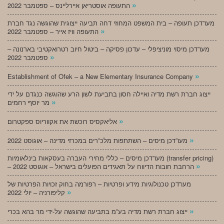
»
התעופה אוסטריאן איירליינס – ספטמבר 2022
מעו”דכן תעופה – בית המשפט המחוזי דחה תביעה ייצוגית שהוגשה נגד חברת
»
התעופה וויז אייר – ספטמבר 2022
מעו”דכן מיסוי מוניציפלי – עדכון פסיקה – ביטול חיוב רטרואקטיבי בארנונה –
»
ספטמבר 2022
»
Establishment of Ofek – a New Elementary Insurance Company
ייצוג חברת רשת מדיה ואיילה חסון בתביעת לשון הרע שהוגשה כנגדם על ידי
»
מר יוסף רחמים
»
אליאקסיס רוכשת את אקווריוס ספקטרום
»
מעו”דכן מיסים – השתתפות מלכ”רים במכרזי מדינה – אוגוסט 2022
מעו”דכן מיסים – כללי מחירי העברה בעסקאות בינלאומיות (transfer pricing)
»
– הרחבת חובות הדיווח על תאגידים הפועלים בישראל – אוגוסט 2022
מעו”דכן טכנולוגיות מידע ופרטיות – רפורמה בחוק זכויות הפרטיות של
»
קליפורניה – יולי 2022
»
ייצוג חברת רשת מדיה בע”מ בתביעה שהוגשה על-ידי מר בהא בכרי