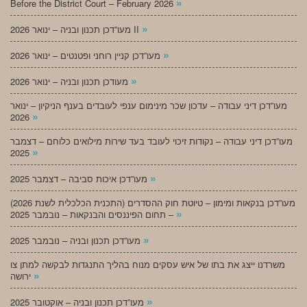
»
Before the District Court – February 2026
»
מעו”דכן תכנון ובניה – ינואר 2026 II
»
מעו”דכן קניין רוחני ופטנטים – ינואר 2026
»
מעודכן תכנון ובניה – ינואר 2026
מעו”דכן דיני עבודה – עדכון שכר מינימום ענפי לעובדים בענף הניקיון – ינואר
»
2026
מעו”דכן דיני עבודה – נקודות זיכוי לעובד בעד שירות מילואים כלוחם – דצמבר
»
2025
»
מעו”דכן איכות סביבה – דצמבר 2025
מעו”דכן בנקאות ומימון – טיוטת חוק ההסדרים (התכנית הכלכלית לשנת 2026)
»
– תחום הפיננסים והבנקאות – נובמבר 2025
»
מעו”דכן תכנון ובניה – נובמבר 2025
משרדנו ייצג את בתו של איש עסקים מנוח בהליך התנגדות לבקשה למתן צו
»
ירושה
»
מעו”דכן תכנון ובניה – אוקטובר 2025