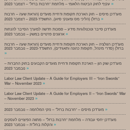
»
עקיף לחוק הביטוח הלאומי – מלחמת “חרבות ברזל” – דצמבר 2023
מעו”דכן מיסים – חוק הארכת תקופות ודחיית מועדים (הוראת שעה – חרבות
»
ברזל) (הליכי מס ומענקי סיוע), התשפ”ד-2023 – דצמבר 2023
מעו”דכן סייבר וטכנולוגיות מידע – סמכות חדשה למערך הסייבר להנחות
»
ארגונים פרטיים במשק – נובמבר 2023
מעו”דכן רגולציה – חוק הארכת תקופות ודחיית מועדים (הוראת שעה – חרבות
ברזל) (סדרי מינהל, תקופות כהונה ותאגידים), התשפ”ד-2023 – נובמבר 2023
»
מעו”דכן שוק הון – הארכת תקופות ודחיית מועדים הקבועים בחוק החברות –
»
נובמבר 2023
Labor Law Client Update – A Guide for Employers III – “Iron Swords”
»
War – November 2023
Labor Law Client Update – A Guide for Employers II – “Iron Swords” War
»
– November 2023
»
מעו”דכן מיסים – “חרבות ברזל” – נזקי המלחמה – נובמבר 2023
מעו”דכן יחסי עבודה – מלחמת “חרבות ברזל” – מתווה הפיצויים לעסקים
»
והקלות בחל”ת – נובמבר 2023