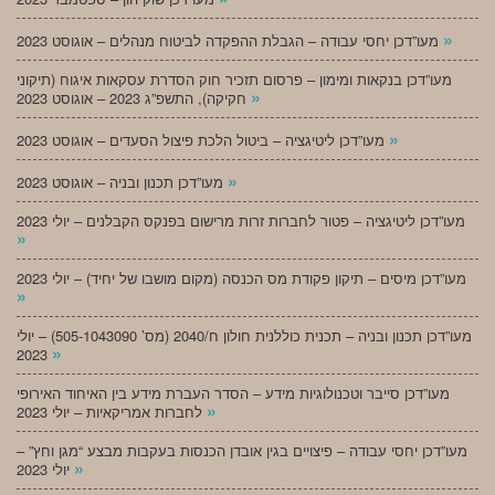
»
מעו”דכן יחסי עבודה – הגבלת ההפקדה לביטוח מנהלים – אוגוסט 2023
מעו”דכן בנקאות ומימון – פרסום תזכיר חוק הסדרת עסקאות איגוח (תיקוני
»
חקיקה), התשפ”ג 2023 – אוגוסט 2023
»
מעו”דכן ליטיגציה – ביטול הלכת פיצול הסעדים – אוגוסט 2023
»
מעו”דכן תכנון ובניה – אוגוסט 2023
מעו”דכן ליטיגציה – פטור לחברות זרות מרישום בפנקס הקבלנים – יולי 2023
»
מעו”דכן מיסים – תיקון פקודת מס הכנסה (מקום מושבו של יחיד) – יולי 2023
»
מעו”דכן תכנון ובניה – תכנית כוללנית חולון ח/2040 (מס’ 505-1043090) – יולי
»
2023
מעו”דכן סייבר וטכנולוגיות מידע – הסדר העברת מידע בין האיחוד האירופי
»
לחברות אמריקאיות – יולי 2023
מעו”דכן יחסי עבודה – פיצויים בגין אובדן הכנסות בעקבות מבצע “מגן וחץ” –
»
יולי 2023