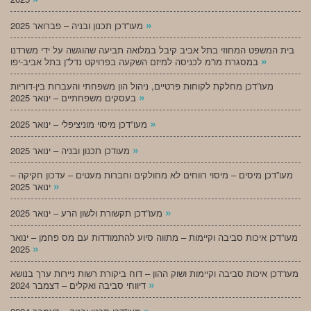
»
מעו”דכן תכנון ובניה – פברואר 2025
בית המשפט המחוזי בתל אביב קיבל במלואה תביעה שהוגשה על ידי משרדנו
»
במסגרת מו”מ לכניסה למיזם השקעה בפרויקט נדל”ן בתל אביב-יפו
מעו”דכן מחלקת לקוחות פרטיים, ניהול הון משפחתי והעברות בין-דוריות
»
בעסקים משפחתיים – ינואר 2025
»
מעו”דכן מיסוי מוניציפלי – ינואר 2025
»
מעודכן תכנון ובניה – ינואר 2025
מעו”דכן מיסים – מיסוי רווחים לא מחולקים וחברות מעטים – עדכון חקיקה –
»
ינואר 2025
»
מעו”דכן תקשורת ולשון הרע – ינואר 2025
מעו”דכן איכות סביבה וקיימות – מתווה סיוע להתמודדות עם מס פחמן – ינואר
»
2025
מעו”דכן איכות סביבה וקיימות ושוק ההון – דוח ביקורת רשות ניירות ערך בנושא
»
דיווחי סביבה ואקלים – דצמבר 2024
»