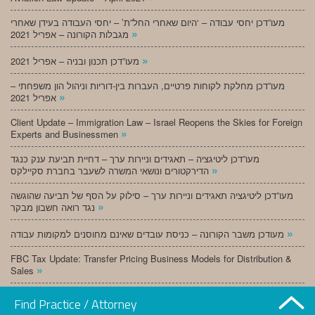
מעו”דכן יחסי עבודה – ‘היום שאחרי החל”ת’ – יחסי העבודה בעידן שאחרי
»
מגבלות הקורונה – אפריל 2021
»
מעו”דכן תכנון ובניה – אפריל 2021
מעו”דכן מחלקת לקוחות פרטיים, העברות בין-דוריות וניהול הון משפחתי –
»
אפריל 2021
Client Update – Immigration Law – Israel Reopens the Skies for Foreign
»
Experts and Businessmen
מעו”דכן ליטיגציה – תאגידים וניירות ערך – דחיית תביעת ענק כנגד
»
הדירקטורים ונושאי המשרה לשעבר בחברת סקיילקס
מעו”דכן ליטיגציה תאגידים וניירות ערך – סילוק על הסף של תביעה שהוגשה
»
נגד רואה חשבון מבקר
»
מעודכן משבר הקורונה – כניסת עובדים שאינם מחוסנים למקומות עבודה
FBC Tax Update: Transfer Pricing Business Models for Distribution &
»
Sales
»
מעו”דכן תכנון ובניה – מרץ 2021
Find Practice / Attorney