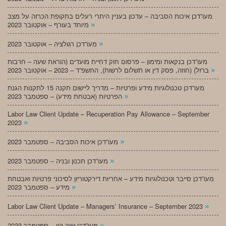
מעו”דכן איכות הסביבה – עדכון בעניין היתרי רעלים בתקופת הכרזה על מצב
»
מיוחד בעורף – אוקטובר 2023
»
מעו”דכן רגולציה – אוקטובר 2023
מעו”דכן בנקאות ומימון – פרסום חוק דחיית מועדים (הוראת שעה – חרבות
»
ברזל) (חוזה, פסק דין או תשלום לרשות), התשפ”ד – 2023 – אוקטובר 2023
מעו”דכן טכנולוגיות מידע ופרטיות – מדריך ליישום תקנה 15 לתקנות הגנת
»
הפרטיות (אבטחת מידע) – ספטמבר 2023
Labor Law Client Update – Recuperation Pay Allowance – September
»
2023
»
מעו”דכן איכות הסביבה – ספטמבר 2023
»
מעו”דכן תכנון ובניה – ספטמבר 2023
מעו”דכן סייבר וטכנולוגיות מידע – אחריות דירקטוריון לסיכוני פרטיות ואבטחת
»
מידע – ספטמבר 2023
»
Labor Law Client Update – Managers’ Insurance – September 2023
»
מעו”דכן שוק הון – ספטמבר 2023