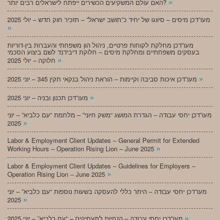
»
האם עולם המשקיעים הכשירים ייפתח לישראלים רבים יותר?
מעו”דכן מיסים – סיווגו של יחיד כ”תושב ישראל” – תזכיר חוק חדש – יולי 2025
»
מעו”דכן מחלקת לקוחות פרטיים, ניהול הון משפחתי והעברות בין-דוריות
בעסקים משפחתיים ומחלקת מיסים – חלוקת דיבידנד לשם ביצוע הסכמי
»
חלוקה – יולי 2025
»
מעו”דכן איכות סביבה וקיימות – הוראת ניהול בנקאי תקין 345 – יוני 2025
»
מעו”דכן תכנון ובניה – יוני 2025
מעו”דכן יחסי עבודה – הגדרת המושג “משק חיוני” – מלחמת “עם כלביא” – יוני
»
2025
Labor & Employment Client Updates – General Permit for Extended
»
Working Hours – Operation Rising Lion – June 2025
Labor & Employment Client Updates – Guidelines for Employers –
»
Operation Rising Lion – June 2025
מעו”דכן יחסי עבודה – היתר כללי להעסקה בשעות נוספות “עם כלביא” – יוני
»
2025
»
מעו”דכן יחסי עבודה – הנחיות למעסיקים – “עם כלביא” – יוני 2025