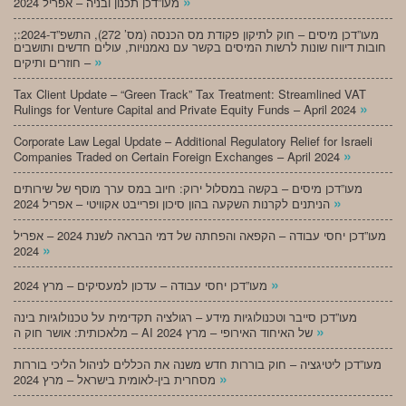
»
מעו”דכן תכנון ובניה – אפריל 2024
;מעו”דכן מיסים – חוק לתיקון פקודת מס הכנסה (מס’ 272), התשפ”ד-2024:
חובות דיווח שונות לרשות המיסים בקשר עם נאמנויות, עולים חדשים ותושבים
»
חוזרים ותיקים –
Tax Client Update – “Green Track” Tax Treatment: Streamlined VAT
»
Rulings for Venture Capital and Private Equity Funds – April 2024
Corporate Law Legal Update – Additional Regulatory Relief for Israeli
»
Companies Traded on Certain Foreign Exchanges – April 2024
מעו”דכן מיסים – בקשה במסלול ירוק: חיוב במס ערך מוסף של שירותים
»
הניתנים לקרנות השקעה בהון סיכון ופרייבט אקוויטי – אפריל 2024
מעו”דכן יחסי עבודה – הקפאה והפחתה של דמי הבראה לשנת 2024 – אפריל
»
2024
»
מעו”דכן יחסי עבודה – עדכון למעסיקים – מרץ 2024
מעו”דכן סייבר וטכנולוגיות מידע – רגולציה תקדימית על טכנולוגיות בינה
»
מלאכותית: אושר חוק ה – AI של האיחוד האירופי – מרץ 2024
מעו”דכן ליטיגציה – חוק בוררות חדש משנה את הכללים לניהול הליכי בוררות
»
מסחרית בין-לאומית בישראל – מרץ 2024