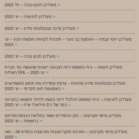
»
מעו”דכן תכנון ובניה – יולי 2023
»
מעו”דכן ליטיגציה – יוני 2023
»
מעו”דכן סייבר וטכנולוגיות מידע – יוני 2023
מעו”דכן יחסי עבודה – העסקת בני נוער – תזכורת לקראת חופשת הקיץ – יוני
»
2023
»
מעו”דכן תכנון ובניה – יוני 2023
מעו”דכן תעופה – בית המשפט דחה תובענה ייצוגית שהוגשה נגד חברת
»
השילוח DHL – יוני 2023
מעו”דכן טכנולוגיות מידע ופרטיות – צרפת מסדירה את תחום המשפיענים
»
באמצעות חוק תקדימי – יוני 2023
מעו”דכן ליטיגציה – בית המשפט הכלכלי דחה בקשה להיתר המצאה בתביעה
»
בסך של כ-2 מיליארד ש”ח – יוני 2023
מעו”דכן מיסוי מקרקעין – חוק ההסדרים אושר במליאת הכנסת ופורסם
»
ברשומות – יוני 2023
מעו”דכן מיסוי מקרקעין – הארכת תוקף הטבות מס שבח בתמ”א 38 – מאי
»
2023