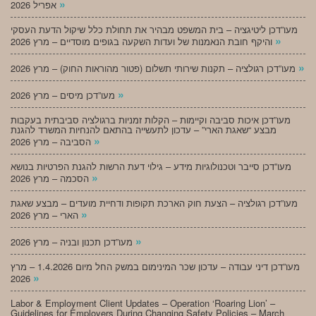
»
אפריל 2026
מעו”דכן ליטיגציה – בית המשפט מבהיר את תחולת כלל שיקול הדעת העסקי
»
והיקף חובת הנאמנות של ועדות השקעה בגופים מוסדיים – מרץ 2026
»
מעו”דכן רגולציה – תקנות שירותי תשלום (פטור מהוראות החוק) – מרץ 2026
»
מעו”דכן מיסים – מרץ 2026
מעו”דכן איכות סביבה וקיימות – הקלות זמניות ברגולציה סביבתית בעקבות
מבצע “שאגת הארי” – עדכון לתעשייה בהתאם להנחיות המשרד להגנת
»
הסביבה – מרץ 2026
מעו”דכן סייבר וטכנולוגיות מידע – גילוי דעת הרשות להגנת הפרטיות בנושא
»
הסכמה – מרץ 2026
מעו”דכן רגולציה – הצעת חוק הארכת תקופות ודחיית מועדים – מבצע שאגת
»
הארי – מרץ 2026
»
מעו”דכן תכנון ובניה – מרץ 2026
מעו”דכן דיני עבודה – עדכון שכר המינימום במשק החל מיום 1.4.2026 – מרץ
»
2026
Labor & Employment Client Updates – Operation ‘Roaring Lion’ –
Guidelines for Employers During Changing Safety Policies – March