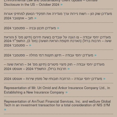
»
Disclosure in the US – October 2024
מעו”דכן שוק הון – רשות ניירות ערך מגדירה את תפקידי הנאמן למחזיקי אגרות
»
חוב – אוקטובר 2024
»
מעו”דכן תכנון ובניה – ספטמבר 2024
מעו”דכן יחסי עבודה – צו הגנה על עובדים בשעת חירום (תיקון מס’ 5 והוראת
שעה – חרבות ברזל) (הארכת תקופת הוראת השעה) (מס’ 3), התשפ״ד-2024
»
– ספטמבר 2024
»
מעו”דכן יחסי עבודה – תיקון תקנות דמי מחלה – ספטמבר 2024
מעו”דכן יחסי עבודה – חוק פיצויי פיטורים (תיקון מס’ 34 – הוראת שעה –
»
חרבות ברזל), התשפ”ד-2024 – אוגוסט 2024
»
מעו”דכן יחסי עבודה – הרחבת חובותיו של מזמין שירות – אוגוסט 2024
Representation of Mr. Uri Omid and Ankor Insurance Company Ltd., in
»
Establishing a New Insurance Company
Representation of AmTrust Financial Services, Inc. and weSure Global
Tech in an investment transaction for a total consideration of NIS 37M
»