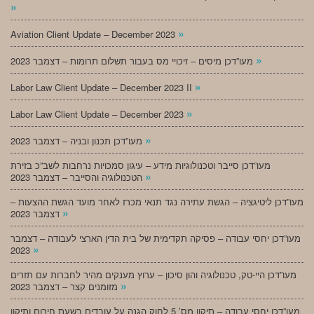
»
»
Aviation Client Update – December 2023
»
מעו”דכן מיסים – זיכויי מס בעבור תשלום תרומות – דצמבר 2023
»
Labor Law Client Update – December 2023 II
»
Labor Law Client Update – December 2023
»
מעו”דכן תכנון ובניה – דצמבר 2023
מעו”דכן סייבר וטכנולוגיות מידע – עיגון סמכויות נרחבות לשב”כ בזירת
»
הטכנולוגיה והסייבר – דצמבר 2023
מעו”דכן ליטיגציה – הגשת עתירה נגד תנאי מכרז לאחר מועד הגשת ההצעות –
»
דצמבר 2023
מעו”דכן יחסי עבודה – פסיקה תקדימית של בית הדין הארצי לעבודה – דצמבר
»
2023
מעו”דכן היי-טק, טכנולוגיה והון סיכון – ערוץ מענקים מהיר לחברות עם תזרים
»
מזומנים קצר – דצמבר 2023
מעו”דכן יחסי עבודה – תיקון מס’ 5 לחוק הגנה על עובדים בשעת חירום ותיקון