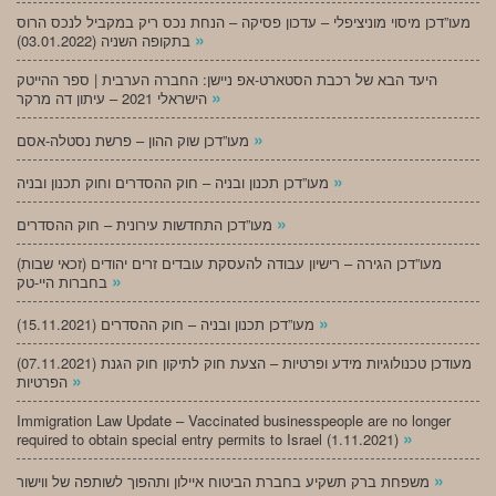
מעו”דכן מיסוי מוניציפלי – עדכון פסיקה – הנחת נכס ריק במקביל לנכס הרוס
»
בתקופה השניה (03.01.2022)
היעד הבא של רכבת הסטארט-אפ ניישן: החברה הערבית | ספר ההייטק
»
הישראלי 2021 – עיתון דה מרקר
»
מעו”דכן שוק ההון – פרשת נסטלה-אסם
»
מעו”דכן תכנון ובניה – חוק ההסדרים וחוק תכנון ובניה
»
מעו”דכן התחדשות עירונית – חוק ההסדרים
מעו”דכן הגירה – רישיון עבודה להעסקת עובדים זרים יהודים (זכאי שבות)
»
בחברות היי-טק
»
מעו”דכן תכנון ובניה – חוק ההסדרים (15.11.2021)
(07.11.2021) מעודכן טכנולוגיות מידע ופרטיות – הצעת חוק לתיקון חוק הגנת
»
הפרטיות
Immigration Law Update – Vaccinated businesspeople are no longer
»
required to obtain special entry permits to Israel (1.11.2021)
»
משפחת ברק תשקיע בחברת הביטוח איילון ותהפוך לשותפה של ווישור