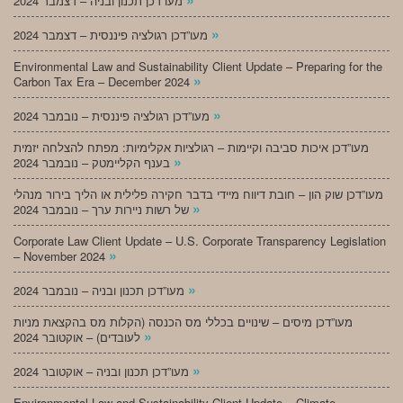
מעו”דכן תכנון ובניה – דצמבר 2024
»
מעו”דכן רגולציה פיננסית – דצמבר 2024
Environmental Law and Sustainability Client Update – Preparing for the
»
Carbon Tax Era – December 2024
»
מעו”דכן רגולציה פיננסית – נובמבר 2024
מעו”דכן איכות סביבה וקיימות – רגולציות אקלימיות: מפתח להצלחה יזמית
»
בענף הקליימטק – נובמבר 2024
מעו”דכן שוק הון – חובת דיווח מיידי בדבר חקירה פלילית או הליך בירור מנהלי
»
של רשות ניירות ערך – נובמבר 2024
Corporate Law Client Update – U.S. Corporate Transparency Legislation
»
– November 2024
»
מעו”דכן תכנון ובניה – נובמבר 2024
מעו”דכן מיסים – שינויים בכללי מס הכנסה (הקלות מס בהקצאת מניות
»
לעובדים) – אוקטובר 2024
»
מעו”דכן תכנון ובניה – אוקטובר 2024
Environmental Law and Sustainability Client Update – Climate