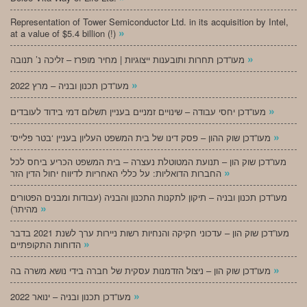
Representation of Tower Semiconductor Ltd. in its acquisition by Intel,
»
at a value of $5.4 billion (!)
»
מעו”דכן תחרות ותובענות ייצוגיות | מחיר מופרז – זליכה נ’ תנובה
»
מעו”דכן תכנון ובניה – מרץ 2022
»
מעו”דכן יחסי עבודה – שינויים זמניים בעניין תשלום דמי בידוד לעובדים
»
‘מעו”דכן שוק ההון – פסק דינו של בית המשפט העליון בעניין ‘בטר פלייס
מעו”דכן שוק הון – תנועת המטוטלת נעצרה – בית המשפט הכריע ביחס לכל
»
החברות הדואליות: על כללי האחריות לדיווח יחול הדין הזר
מעו”דכן תכנון ובניה – תיקון לתקנות התכנון והבניה (עבודות ומבנים הפטורים
»
מהיתר)
מעו”דכן שוק הון – עדכוני חקיקה והנחיות רשות ניירות ערך לשנת 2021 בדבר
»
הדוחות התקופתיים
»
מעו”דכן שוק הון – ניצול הזדמנות עסקית של חברה בידי נושא משרה בה
»
מעו”דכן תכנון ובניה – ינואר 2022