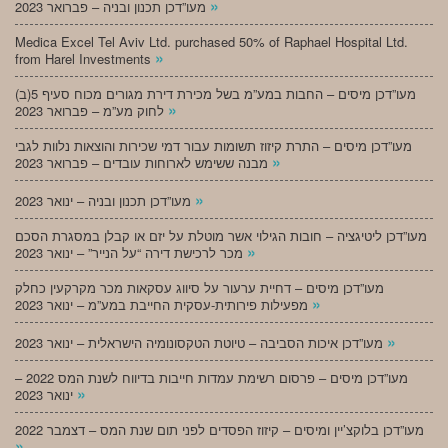
»
מעו”דכן תכנון ובניה – פברואר 2023
Medica Excel Tel Aviv Ltd. purchased 50% of Raphael Hospital Ltd.
»
from Harel Investments
מעו”דכן מיסים – החבות במע”מ בשל מכירת דירת מגורים מכוח סעיף 5(ב)
»
לחוק מע”מ – פברואר 2023
מעו”דכן מיסים – התרת קיזוז תשומות עבור דמי שכירות והוצאות נלוות לגבי
»
מבנה ששימש לארוחות עובדים – פברואר 2023
»
מעו”דכן תכנון ובניה – ינואר 2023
מעו”דכן ליטיגציה – חובות הגילוי אשר מוטלת על יזם או קבלן במסגרת הסכם
»
מכר לרכישת דירה “על הנייר” – ינואר 2023
מעו”דכן מיסים – דחיית ערעור על סיווג עסקאות מכר מקרקעין כחלק
»
מפעילות פירותית-עסקית החייבת במע”מ – ינואר 2023
»
מעו”דכן איכות הסביבה – טיוטת הטקסונומיה הישראלית – ינואר 2023
מעו”דכן מיסים – פרסום רשימת עמדות חייבות בדיווח לשנת המס 2022 –
»
ינואר 2023
מעו”דכן בלוקצ’יין ומיסים – קיזוז הפסדים לפני תום שנת המס – דצמבר 2022
»