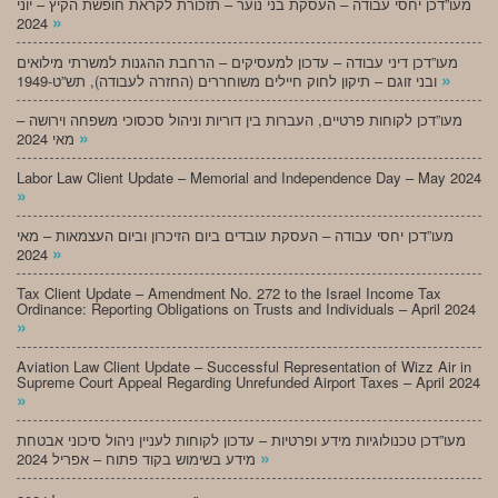
מעו”דכן יחסי עבודה – העסקת בני נוער – תזכורת לקראת חופשת הקיץ – יוני
»
2024
מעו”דכן דיני עבודה – עדכון למעסיקים – הרחבת ההגנות למשרתי מילואים
»
ובני זוגם – תיקון לחוק חיילים משוחררים (החזרה לעבודה), תש”ט-1949
מעו”דכן לקוחות פרטיים, העברות בין דוריות וניהול סכסוכי משפחה וירושה –
»
מאי 2024
Labor Law Client Update – Memorial and Independence Day – May 2024
»
מעו”דכן יחסי עבודה – העסקת עובדים ביום הזיכרון וביום העצמאות – מאי
»
2024
Tax Client Update – Amendment No. 272 to the Israel Income Tax
Ordinance: Reporting Obligations on Trusts and Individuals – April 2024
»
Aviation Law Client Update – Successful Representation of Wizz Air in
Supreme Court Appeal Regarding Unrefunded Airport Taxes – April 2024
»
מעו”דכן טכנולוגיות מידע ופרטיות – עדכון לקוחות לעניין ניהול סיכוני אבטחת
»
מידע בשימוש בקוד פתוח – אפריל 2024