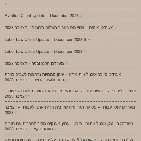
»
»
Aviation Client Update – December 2023
»
מעו”דכן מיסים – זיכויי מס בעבור תשלום תרומות – דצמבר 2023
»
Labor Law Client Update – December 2023 II
»
Labor Law Client Update – December 2023
»
מעו”דכן תכנון ובניה – דצמבר 2023
מעו”דכן סייבר וטכנולוגיות מידע – עיגון סמכויות נרחבות לשב”כ בזירת
»
הטכנולוגיה והסייבר – דצמבר 2023
מעו”דכן ליטיגציה – הגשת עתירה נגד תנאי מכרז לאחר מועד הגשת ההצעות –
»
דצמבר 2023
מעו”דכן יחסי עבודה – פסיקה תקדימית של בית הדין הארצי לעבודה – דצמבר
»
2023
מעו”דכן היי-טק, טכנולוגיה והון סיכון – ערוץ מענקים מהיר לחברות עם תזרים
»
מזומנים קצר – דצמבר 2023
מעו”דכן יחסי עבודה – תיקון מס’ 5 לחוק הגנה על עובדים בשעת חירום ותיקון