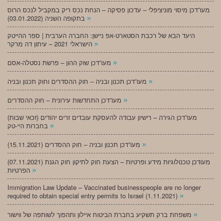
מעו”דכן מיסוי מוניציפלי – עדכון פסיקה – הנחת נכס ריק במקביל לנכס הרוס
»
בתקופה השניה (03.01.2022)
היעד הבא של רכבת הסטארט-אפ ניישן: החברה הערבית | ספר ההייטק
»
הישראלי 2021 – עיתון דה מרקר
»
מעו”דכן שוק ההון – פרשת נסטלה-אסם
»
מעו”דכן תכנון ובניה – חוק ההסדרים וחוק תכנון ובניה
»
מעו”דכן התחדשות עירונית – חוק ההסדרים
מעו”דכן הגירה – רישיון עבודה להעסקת עובדים זרים יהודים (זכאי שבות)
»
בחברות היי-טק
»
מעו”דכן תכנון ובניה – חוק ההסדרים (15.11.2021)
(07.11.2021) מעודכן טכנולוגיות מידע ופרטיות – הצעת חוק לתיקון חוק הגנת
»
הפרטיות
Immigration Law Update – Vaccinated businesspeople are no longer
»
required to obtain special entry permits to Israel (1.11.2021)
»
משפחת ברק תשקיע בחברת הביטוח איילון ותהפוך לשותפה של ווישור