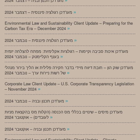
מעו”דכן תכנון ובניה – דצמבר 2024
»
מעו”דכן רגולציה פיננסית – דצמבר 2024
Environmental Law and Sustainability Client Update – Preparing for the
»
Carbon Tax Era – December 2024
»
מעו”דכן רגולציה פיננסית – נובמבר 2024
מעו”דכן איכות סביבה וקיימות – רגולציות אקלימיות: מפתח להצלחה יזמית
»
בענף הקליימטק – נובמבר 2024
מעו”דכן שוק הון – חובת דיווח מיידי בדבר חקירה פלילית או הליך בירור מנהלי
»
של רשות ניירות ערך – נובמבר 2024
Corporate Law Client Update – U.S. Corporate Transparency Legislation
»
– November 2024
»
מעו”דכן תכנון ובניה – נובמבר 2024
מעו”דכן מיסים – שינויים בכללי מס הכנסה (הקלות מס בהקצאת מניות
»
לעובדים) – אוקטובר 2024
»
מעו”דכן תכנון ובניה – אוקטובר 2024
Environmental Law and Sustainability Client Update – Climate