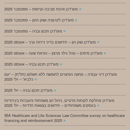
»
מעו”דכן איכות סביבה וקיימות – ספטמבר 2025
»
מעו”דכן ליטיגציה ושוק ההון – ספטמבר 2025
»
מעו”דכן תכנון ובניה – ספטמבר 2025
»
מעו”דכן שוק הון – חידושים בדיני ניירות ערך – אוגוסט 2025
»
מעו”דכן מיסים – נוהל גילוי מרצון – הוראת שעה – אוגוסט 2025
»
מעו”דכן תכנון ובניה – אוגוסט 2025
מעו”דכן דיני עבודה – מתווה הפיצויים לחופשה ללא תשלום (חל”ת) – “עם
»
כלביא” – יולי 2025
»
מעו”דכן תכנון ובניה – יולי 2025
מעו”דכן מחלקת לקוחות פרטיים, ניהול הון משפחתי והעברות בין-דוריות
»
בעסקים משפחתיים – חידושים בצוואות הדדיות – יולי 2025
IBA Healthcare and Life Sciences Law Committee survey on healthcare
»
financing and reimbursement 2025