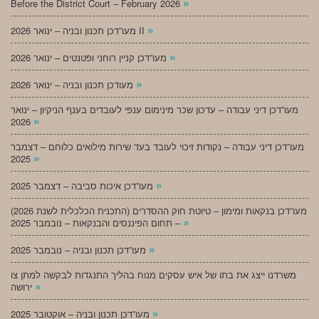
»
Before the District Court – February 2026
»
מעו”דכן תכנון ובניה – ינואר 2026 II
»
מעו”דכן קניין רוחני ופטנטים – ינואר 2026
»
מעודכן תכנון ובניה – ינואר 2026
מעו”דכן דיני עבודה – עדכון שכר מינימום ענפי לעובדים בענף הניקיון – ינואר
»
2026
מעו”דכן דיני עבודה – נקודות זיכוי לעובד בעד שירות מילואים כלוחם – דצמבר
»
2025
»
מעו”דכן איכות סביבה – דצמבר 2025
מעו”דכן בנקאות ומימון – טיוטת חוק ההסדרים (התכנית הכלכלית לשנת 2026)
»
– תחום הפיננסים והבנקאות – נובמבר 2025
»
מעו”דכן תכנון ובניה – נובמבר 2025
משרדנו ייצג את בתו של איש עסקים מנוח בהליך התנגדות לבקשה למתן צו
»
ירושה
»
מעו”דכן תכנון ובניה – אוקטובר 2025