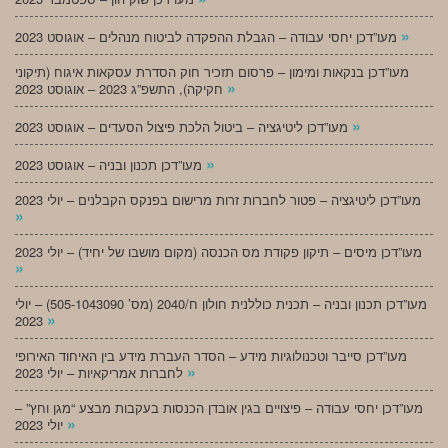
»
מעו”דכן יחסי עבודה – הגבלת ההפקדה לביטוח מנהלים – אוגוסט 2023
מעו”דכן בנקאות ומימון – פרסום תזכיר חוק הסדרת עסקאות איגוח (תיקוני
»
חקיקה), התשפ”ג 2023 – אוגוסט 2023
»
מעו”דכן ליטיגציה – ביטול הלכת פיצול הסעדים – אוגוסט 2023
»
מעו”דכן תכנון ובניה – אוגוסט 2023
מעו”דכן ליטיגציה – פטור לחברות זרות מרישום בפנקס הקבלנים – יולי 2023
»
מעו”דכן מיסים – תיקון פקודת מס הכנסה (מקום מושבו של יחיד) – יולי 2023
»
מעו”דכן תכנון ובניה – תכנית כוללנית חולון ח/2040 (מס’ 505-1043090) – יולי
»
2023
מעו”דכן סייבר וטכנולוגיות מידע – הסדר העברת מידע בין האיחוד האירופי
»
לחברות אמריקאיות – יולי 2023
מעו”דכן יחסי עבודה – פיצויים בגין אובדן הכנסות בעקבות מבצע “מגן וחץ” –
»
יולי 2023