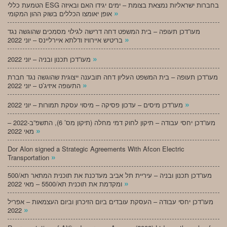
הטמעת כללי ESG בחברות ישראליות נמצאת בצומת – ימים יגידו האם ובאיזה
»
אופן יאומצו הכללים בשוק ההון המקומי
מעו”דכן תעופה – בית המשפט דחה דרישה לגילוי מסמכים שהוגשה נגד
»
בריטיש איירוויז ודלתא איירליינס – יוני 2022
»
מעו”דכן תכנון ובניה – יוני 2022
מעו”דכן תעופה – בית המשפט העליון דחה תובענה ייצוגית שהוגשה נגד חברת
»
התעופה איזיג’ט – יוני 2022
»
מעו”דכן מיסים – עדכון פסיקה – מיסוי עסקת תמורות – יוני 2022
מעו”דכן יחסי עבודה – תיקון לחוק דמי מחלה (תיקון מס’ 6), התשפ”ב-2022 –
»
מאי 2022
Dor Alon signed a Strategic Agreements With Afcon Electric
»
Transportation
מעו”דכן תכנון ובניה – עיריית תל אביב מעדכנת את תוכנית המתאר תא/500
»
ומקדמת את תוכנית תא/5500 – מאי 2022
מעו”דכן יחסי עבודה – העסקת עובדים ביום הזיכרון וביום העצמאות – אפריל
»
2022