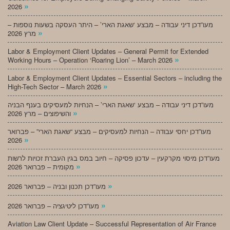
»
2026
מעו”דכן דיני עבודה – מבצע ‘שאגת הארי’ – היתר העסקה בשעות נוספות –
»
מרץ 2026
Labor & Employment Client Updates – General Permit for Extended
»
Working Hours – Operation ‘Roaring Lion’ – March 2026
Labor & Employment Client Updates – Essential Sectors – including the
»
High-Tech Sector – March 2026
מעו”דכן דיני עבודה – מבצע ‘שאגת הארי’ – הנחיות למעסיקים בענף הבניה
»
והשיפוצים – מרץ 2026
מעו”דכן יחסי עבודה – הנחיות למעסיקים – מבצע “שאגת הארי” – פברואר
»
2026
מעו”דכן מיסוי מקרקעין – עדכון פסיקה – חיוב במס בגין העברת זכויות לרשות
»
מקומית – פברואר 2026
»
מעו”דכן תכנון ובניה – פברואר 2026
»
מעו”דכן ליטיגציה – פברואר 2026
Aviation Law Client Update – Successful Representation of Air France