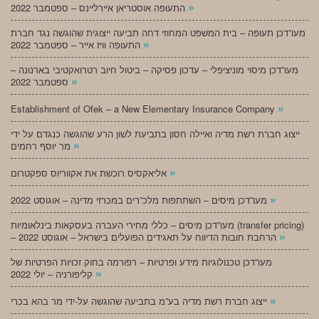
»
התעופה אוסטריאן איירליינס – ספטמבר 2022
מעו”דכן תעופה – בית המשפט המחוזי דחה תביעה ייצוגית שהוגשה נגד חברת
»
התעופה וויז אייר – ספטמבר 2022
מעו”דכן מיסוי מוניציפלי – עדכון פסיקה – ביטול חיוב רטרואקטיבי בארנונה –
»
ספטמבר 2022
»
Establishment of Ofek – a New Elementary Insurance Company
ייצוג חברת רשת מדיה ואיילה חסון בתביעת לשון הרע שהוגשה כנגדם על ידי
»
מר יוסף רחמים
»
אליאקסיס רוכשת את אקווריוס ספקטרום
»
מעו”דכן מיסים – השתתפות מלכ”רים במכרזי מדינה – אוגוסט 2022
מעו”דכן מיסים – כללי מחירי העברה בעסקאות בינלאומיות (transfer pricing)
»
– הרחבת חובות הדיווח על תאגידים הפועלים בישראל – אוגוסט 2022
מעו”דכן טכנולוגיות מידע ופרטיות – רפורמה בחוק זכויות הפרטיות של
»
קליפורניה – יולי 2022
»
ייצוג חברת רשת מדיה בע”מ בתביעה שהוגשה על-ידי מר בהא בכרי