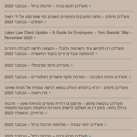
»
מעו”דכן תכנון ובניה – חרבות ברזל – נובמבר 2023
מעו”דכן מיסים – מתווי המענקים והפיצויים השונים כפי שפורסמו על ידי רשות
»
המסים – נובמבר 2023
Labor Law Client Update – A Guide for Employers – “Iron Swords” War –
»
November 2023
מעו”דכן רה-לוקיישן וניוד כישרונות גלובלי – הקצאה חדשה לקבלת היתרים
»
להעסקת עובדים זרים בענפי התעשייה – נובמבר 2023
»
מעו”דכן מיסוי מוניציפלי – נובמבר 2023
»
מעו”דכן איכות הסביבה – הארכת תוקף אישורים רגולטוריים – נובמבר 2023
מעו”דכן מיסים – דנ”א ביהמ”ש העליון בנושא רכישה עצמית של מניות שאינה
»
פרו-ראטה – נובמבר 2023
מעו”דכן בנקאות ומימון – פרסום צו דחיית מועדים (הוראת שעה – חרבות
ברזל) (חוזה, פסק דין או תשלום לרשות) (הארכת התקופה הקובעת ותקופת
»
הדחייה), התשפ”ד-2023
»
מעו”דכן יחסי עבודה – מלחמת חרבות ברזל – נובמבר 2023
»
מעו”דכן תכנון ובניה – חרבות ברזל – נובמבר 2023