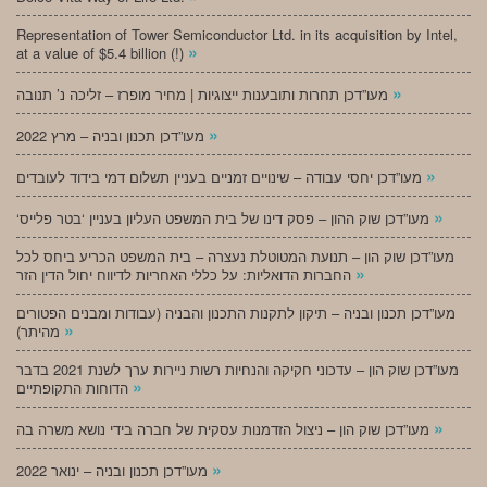
Representation of Tower Semiconductor Ltd. in its acquisition by Intel,
»
at a value of $5.4 billion (!)
»
מעו”דכן תחרות ותובענות ייצוגיות | מחיר מופרז – זליכה נ’ תנובה
»
מעו”דכן תכנון ובניה – מרץ 2022
»
מעו”דכן יחסי עבודה – שינויים זמניים בעניין תשלום דמי בידוד לעובדים
»
‘מעו”דכן שוק ההון – פסק דינו של בית המשפט העליון בעניין ‘בטר פלייס
מעו”דכן שוק הון – תנועת המטוטלת נעצרה – בית המשפט הכריע ביחס לכל
»
החברות הדואליות: על כללי האחריות לדיווח יחול הדין הזר
מעו”דכן תכנון ובניה – תיקון לתקנות התכנון והבניה (עבודות ומבנים הפטורים
»
מהיתר)
מעו”דכן שוק הון – עדכוני חקיקה והנחיות רשות ניירות ערך לשנת 2021 בדבר
»
הדוחות התקופתיים
»
מעו”דכן שוק הון – ניצול הזדמנות עסקית של חברה בידי נושא משרה בה
»
מעו”דכן תכנון ובניה – ינואר 2022