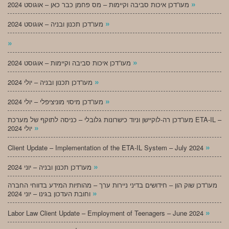
»
מעו”דכן איכות סביבה וקיימות – מס פחמן כבר כאן – אוגוסט 2024
»
מעו”דכן תכנון ובניה – אוגוסט 2024
»
»
מעו”דכן איכות סביבה וקיימות – אוגוסט 2024
»
מעו”דכן תכנון ובניה – יולי 2024
»
מעו”דכן מיסוי מוניציפלי – יולי 2024
מעו”דכן רה-לוקיישן וניוד כישרונות גלובלי – כניסה לתוקף של מערכת ETA-IL –
»
יולי 2024
»
Client Update – Implementation of the ETA-IL System – July 2024
»
מעו”דכן תכנון ובניה – יוני 2024
מעו”דכן שוק הון – חידושים בדיני ניירות ערך – מהותיות המידע בדווחי החברה
»
וחובת העדכון בגינו – יוני 2024
»
Labor Law Client Update – Employment of Teenagers – June 2024