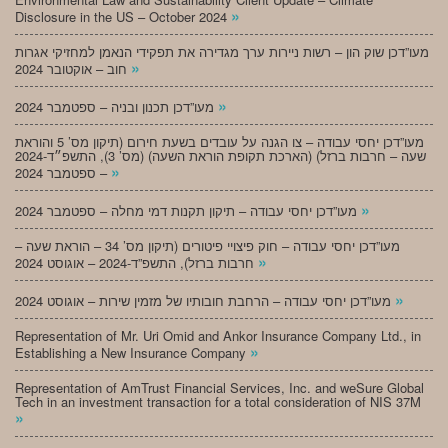
»
Disclosure in the US – October 2024
מעו”דכן שוק הון – רשות ניירות ערך מגדירה את תפקידי הנאמן למחזיקי אגרות
»
חוב – אוקטובר 2024
»
מעו”דכן תכנון ובניה – ספטמבר 2024
מעו”דכן יחסי עבודה – צו הגנה על עובדים בשעת חירום (תיקון מס’ 5 והוראת
שעה – חרבות ברזל) (הארכת תקופת הוראת השעה) (מס’ 3), התשפ״ד-2024
»
– ספטמבר 2024
»
מעו”דכן יחסי עבודה – תיקון תקנות דמי מחלה – ספטמבר 2024
מעו”דכן יחסי עבודה – חוק פיצויי פיטורים (תיקון מס’ 34 – הוראת שעה –
»
חרבות ברזל), התשפ”ד-2024 – אוגוסט 2024
»
מעו”דכן יחסי עבודה – הרחבת חובותיו של מזמין שירות – אוגוסט 2024
Representation of Mr. Uri Omid and Ankor Insurance Company Ltd., in
»
Establishing a New Insurance Company
Representation of AmTrust Financial Services, Inc. and weSure Global
Tech in an investment transaction for a total consideration of NIS 37M
»