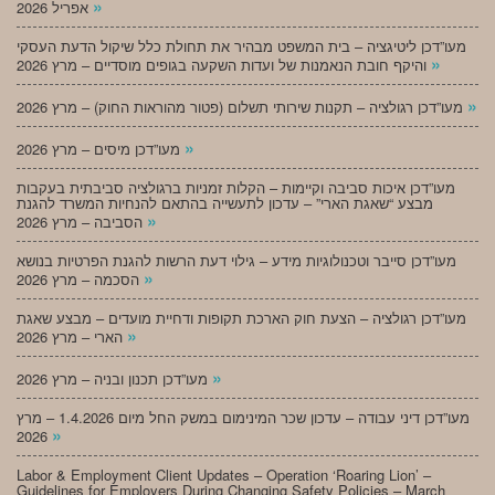
»
אפריל 2026
מעו”דכן ליטיגציה – בית המשפט מבהיר את תחולת כלל שיקול הדעת העסקי
»
והיקף חובת הנאמנות של ועדות השקעה בגופים מוסדיים – מרץ 2026
»
מעו”דכן רגולציה – תקנות שירותי תשלום (פטור מהוראות החוק) – מרץ 2026
»
מעו”דכן מיסים – מרץ 2026
מעו”דכן איכות סביבה וקיימות – הקלות זמניות ברגולציה סביבתית בעקבות
מבצע “שאגת הארי” – עדכון לתעשייה בהתאם להנחיות המשרד להגנת
»
הסביבה – מרץ 2026
מעו”דכן סייבר וטכנולוגיות מידע – גילוי דעת הרשות להגנת הפרטיות בנושא
»
הסכמה – מרץ 2026
מעו”דכן רגולציה – הצעת חוק הארכת תקופות ודחיית מועדים – מבצע שאגת
»
הארי – מרץ 2026
»
מעו”דכן תכנון ובניה – מרץ 2026
מעו”דכן דיני עבודה – עדכון שכר המינימום במשק החל מיום 1.4.2026 – מרץ
»
2026
Labor & Employment Client Updates – Operation ‘Roaring Lion’ –
Guidelines for Employers During Changing Safety Policies – March