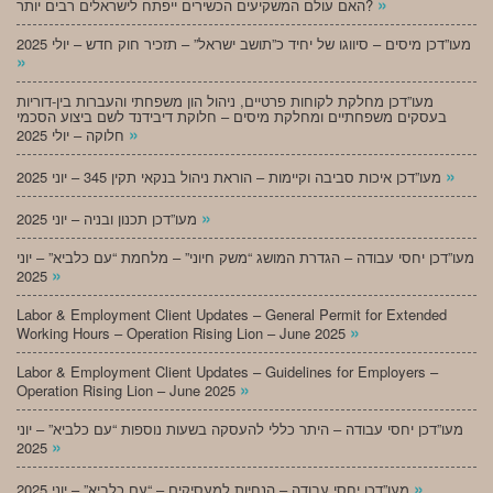
»
האם עולם המשקיעים הכשירים ייפתח לישראלים רבים יותר?
מעו”דכן מיסים – סיווגו של יחיד כ”תושב ישראל” – תזכיר חוק חדש – יולי 2025
»
מעו”דכן מחלקת לקוחות פרטיים, ניהול הון משפחתי והעברות בין-דוריות
בעסקים משפחתיים ומחלקת מיסים – חלוקת דיבידנד לשם ביצוע הסכמי
»
חלוקה – יולי 2025
»
מעו”דכן איכות סביבה וקיימות – הוראת ניהול בנקאי תקין 345 – יוני 2025
»
מעו”דכן תכנון ובניה – יוני 2025
מעו”דכן יחסי עבודה – הגדרת המושג “משק חיוני” – מלחמת “עם כלביא” – יוני
»
2025
Labor & Employment Client Updates – General Permit for Extended
»
Working Hours – Operation Rising Lion – June 2025
Labor & Employment Client Updates – Guidelines for Employers –
»
Operation Rising Lion – June 2025
מעו”דכן יחסי עבודה – היתר כללי להעסקה בשעות נוספות “עם כלביא” – יוני
»
2025
»
מעו”דכן יחסי עבודה – הנחיות למעסיקים – “עם כלביא” – יוני 2025