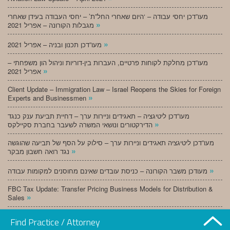
מעו”דכן יחסי עבודה – ‘היום שאחרי החל”ת’ – יחסי העבודה בעידן שאחרי
»
מגבלות הקורונה – אפריל 2021
»
מעו”דכן תכנון ובניה – אפריל 2021
מעו”דכן מחלקת לקוחות פרטיים, העברות בין-דוריות וניהול הון משפחתי –
»
אפריל 2021
Client Update – Immigration Law – Israel Reopens the Skies for Foreign
»
Experts and Businessmen
מעו”דכן ליטיגציה – תאגידים וניירות ערך – דחיית תביעת ענק כנגד
»
הדירקטורים ונושאי המשרה לשעבר בחברת סקיילקס
מעו”דכן ליטיגציה תאגידים וניירות ערך – סילוק על הסף של תביעה שהוגשה
»
נגד רואה חשבון מבקר
»
מעודכן משבר הקורונה – כניסת עובדים שאינם מחוסנים למקומות עבודה
FBC Tax Update: Transfer Pricing Business Models for Distribution &
»
Sales
»
מעו”דכן תכנון ובניה – מרץ 2021
Find Practice / Attorney