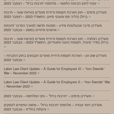
»
עקיף לחוק הביטוח הלאומי – מלחמת “חרבות ברזל” – דצמבר 2023
מעו”דכן מיסים – חוק הארכת תקופות ודחיית מועדים (הוראת שעה – חרבות
»
ברזל) (הליכי מס ומענקי סיוע), התשפ”ד-2023 – דצמבר 2023
מעו”דכן סייבר וטכנולוגיות מידע – סמכות חדשה למערך הסייבר להנחות
»
ארגונים פרטיים במשק – נובמבר 2023
מעו”דכן רגולציה – חוק הארכת תקופות ודחיית מועדים (הוראת שעה – חרבות
ברזל) (סדרי מינהל, תקופות כהונה ותאגידים), התשפ”ד-2023 – נובמבר 2023
»
מעו”דכן שוק הון – הארכת תקופות ודחיית מועדים הקבועים בחוק החברות –
»
נובמבר 2023
Labor Law Client Update – A Guide for Employers III – “Iron Swords”
»
War – November 2023
Labor Law Client Update – A Guide for Employers II – “Iron Swords” War
»
– November 2023
»
מעו”דכן מיסים – “חרבות ברזל” – נזקי המלחמה – נובמבר 2023
מעו”דכן יחסי עבודה – מלחמת “חרבות ברזל” – מתווה הפיצויים לעסקים
»
והקלות בחל”ת – נובמבר 2023