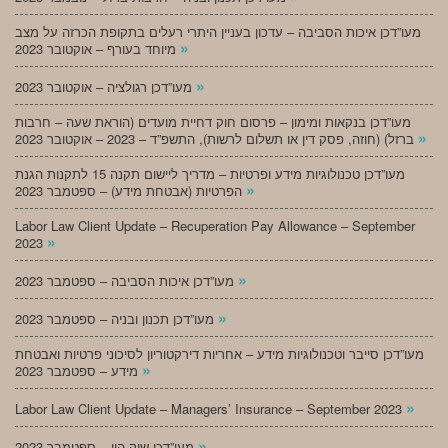
מעו”דכן איכות הסביבה – עדכון בעניין היתרי רעלים בתקופת הכרזה על מצב
»
מיוחד בעורף – אוקטובר 2023
»
מעו”דכן רגולציה – אוקטובר 2023
מעו”דכן בנקאות ומימון – פרסום חוק דחיית מועדים (הוראת שעה – חרבות
»
ברזל) (חוזה, פסק דין או תשלום לרשות), התשפ”ד – 2023 – אוקטובר 2023
מעו”דכן טכנולוגיות מידע ופרטיות – מדריך ליישום תקנה 15 לתקנות הגנת
»
הפרטיות (אבטחת מידע) – ספטמבר 2023
Labor Law Client Update – Recuperation Pay Allowance – September
»
2023
»
מעו”דכן איכות הסביבה – ספטמבר 2023
»
מעו”דכן תכנון ובניה – ספטמבר 2023
מעו”דכן סייבר וטכנולוגיות מידע – אחריות דירקטוריון לסיכוני פרטיות ואבטחת
»
מידע – ספטמבר 2023
»
Labor Law Client Update – Managers’ Insurance – September 2023
»
מעו”דכן שוק הון – ספטמבר 2023