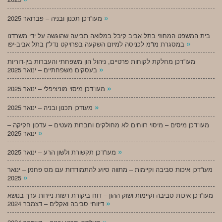
»
מעו”דכן תכנון ובניה – פברואר 2025
בית המשפט המחוזי בתל אביב קיבל במלואה תביעה שהוגשה על ידי משרדנו
»
במסגרת מו”מ לכניסה למיזם השקעה בפרויקט נדל”ן בתל אביב-יפו
מעו”דכן מחלקת לקוחות פרטיים, ניהול הון משפחתי והעברות בין-דוריות
»
בעסקים משפחתיים – ינואר 2025
»
מעו”דכן מיסוי מוניציפלי – ינואר 2025
»
מעודכן תכנון ובניה – ינואר 2025
מעו”דכן מיסים – מיסוי רווחים לא מחולקים וחברות מעטים – עדכון חקיקה –
»
ינואר 2025
»
מעו”דכן תקשורת ולשון הרע – ינואר 2025
מעו”דכן איכות סביבה וקיימות – מתווה סיוע להתמודדות עם מס פחמן – ינואר
»
2025
מעו”דכן איכות סביבה וקיימות ושוק ההון – דוח ביקורת רשות ניירות ערך בנושא
»
דיווחי סביבה ואקלים – דצמבר 2024
»