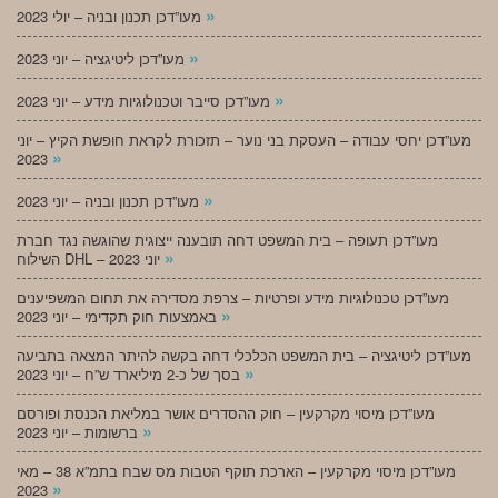
»
מעו”דכן תכנון ובניה – יולי 2023
»
מעו”דכן ליטיגציה – יוני 2023
»
מעו”דכן סייבר וטכנולוגיות מידע – יוני 2023
מעו”דכן יחסי עבודה – העסקת בני נוער – תזכורת לקראת חופשת הקיץ – יוני
»
2023
»
מעו”דכן תכנון ובניה – יוני 2023
מעו”דכן תעופה – בית המשפט דחה תובענה ייצוגית שהוגשה נגד חברת
»
השילוח DHL – יוני 2023
מעו”דכן טכנולוגיות מידע ופרטיות – צרפת מסדירה את תחום המשפיענים
»
באמצעות חוק תקדימי – יוני 2023
מעו”דכן ליטיגציה – בית המשפט הכלכלי דחה בקשה להיתר המצאה בתביעה
»
בסך של כ-2 מיליארד ש”ח – יוני 2023
מעו”דכן מיסוי מקרקעין – חוק ההסדרים אושר במליאת הכנסת ופורסם
»
ברשומות – יוני 2023
מעו”דכן מיסוי מקרקעין – הארכת תוקף הטבות מס שבח בתמ”א 38 – מאי
»
2023