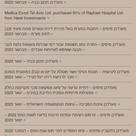
»
מעו”דכן תכנון ובניה – פברואר 2023
Medica Excel Tel Aviv Ltd. purchased 50% of Raphael Hospital Ltd.
»
from Harel Investments
מעו”דכן מיסים – החבות במע”מ בשל מכירת דירת מגורים מכוח סעיף 5(ב)
»
לחוק מע”מ – פברואר 2023
מעו”דכן מיסים – התרת קיזוז תשומות עבור דמי שכירות והוצאות נלוות לגבי
»
מבנה ששימש לארוחות עובדים – פברואר 2023
»
מעו”דכן תכנון ובניה – ינואר 2023
מעו”דכן ליטיגציה – חובות הגילוי אשר מוטלת על יזם או קבלן במסגרת הסכם
»
מכר לרכישת דירה “על הנייר” – ינואר 2023
מעו”דכן מיסים – דחיית ערעור על סיווג עסקאות מכר מקרקעין כחלק
»
מפעילות פירותית-עסקית החייבת במע”מ – ינואר 2023
»
מעו”דכן איכות הסביבה – טיוטת הטקסונומיה הישראלית – ינואר 2023
מעו”דכן מיסים – פרסום רשימת עמדות חייבות בדיווח לשנת המס 2022 –
»
ינואר 2023
מעו”דכן בלוקצ’יין ומיסים – קיזוז הפסדים לפני תום שנת המס – דצמבר 2022
»