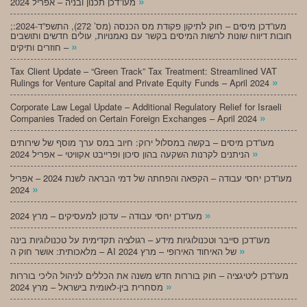
»
מעו”דכן תכנון ובניה – אפריל 2024
;מעו”דכן מיסים – חוק לתיקון פקודת מס הכנסה (מס’ 272), התשפ”ד-2024:
חובות דיווח שונות לרשות המיסים בקשר עם נאמנויות, עולים חדשים ותושבים
»
חוזרים ותיקים –
Tax Client Update – “Green Track” Tax Treatment: Streamlined VAT
»
Rulings for Venture Capital and Private Equity Funds – April 2024
Corporate Law Legal Update – Additional Regulatory Relief for Israeli
»
Companies Traded on Certain Foreign Exchanges – April 2024
מעו”דכן מיסים – בקשה במסלול ירוק: חיוב במס ערך מוסף של שירותים
»
הניתנים לקרנות השקעה בהון סיכון ופרייבט אקוויטי – אפריל 2024
מעו”דכן יחסי עבודה – הקפאה והפחתה של דמי הבראה לשנת 2024 – אפריל
»
2024
»
מעו”דכן יחסי עבודה – עדכון למעסיקים – מרץ 2024
מעו”דכן סייבר וטכנולוגיות מידע – רגולציה תקדימית על טכנולוגיות בינה
»
מלאכותית: אושר חוק ה – AI של האיחוד האירופי – מרץ 2024
מעו”דכן ליטיגציה – חוק בוררות חדש משנה את הכללים לניהול הליכי בוררות
»
מסחרית בין-לאומית בישראל – מרץ 2024