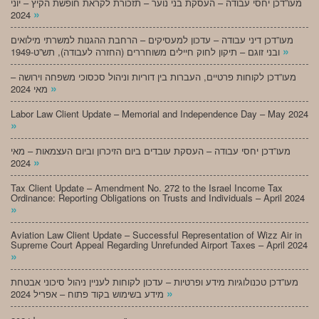
מעו”דכן יחסי עבודה – העסקת בני נוער – תזכורת לקראת חופשת הקיץ – יוני
»
2024
מעו”דכן דיני עבודה – עדכון למעסיקים – הרחבת ההגנות למשרתי מילואים
»
ובני זוגם – תיקון לחוק חיילים משוחררים (החזרה לעבודה), תש”ט-1949
מעו”דכן לקוחות פרטיים, העברות בין דוריות וניהול סכסוכי משפחה וירושה –
»
מאי 2024
Labor Law Client Update – Memorial and Independence Day – May 2024
»
מעו”דכן יחסי עבודה – העסקת עובדים ביום הזיכרון וביום העצמאות – מאי
»
2024
Tax Client Update – Amendment No. 272 to the Israel Income Tax
Ordinance: Reporting Obligations on Trusts and Individuals – April 2024
»
Aviation Law Client Update – Successful Representation of Wizz Air in
Supreme Court Appeal Regarding Unrefunded Airport Taxes – April 2024
»
מעו”דכן טכנולוגיות מידע ופרטיות – עדכון לקוחות לעניין ניהול סיכוני אבטחת
»
מידע בשימוש בקוד פתוח – אפריל 2024