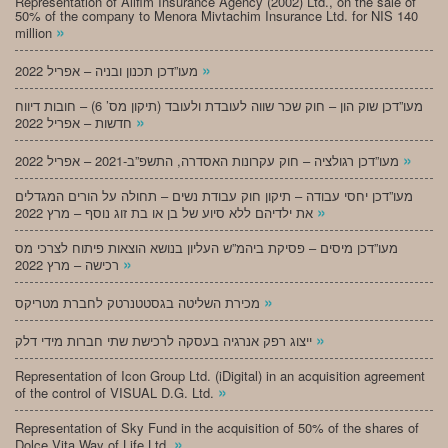
Representation of Alifim Insurance Agency (2002) Ltd., on the sale of
50% of the company to Menora Mivtachim Insurance Ltd. for NIS 140
»
million
»
מעו”דכן תכנון ובניה – אפריל 2022
מעו”דכן שוק הון – חוק שכר שווה לעובדת ולעובד (תיקון מס’ 6) – חובות דיווח
»
חדשות – אפריל 2022
»
מעו”דכן רגולציה – חוק עקרונות האסדרה, התשפ”ב-2021 – אפריל 2022
מעו”דכן יחסי עבודה – תיקון חוק עבודת נשים – תחולה על הורים המגדלים
»
את ילדיהם ללא סיוע של בן או בת זוג נוסף – מרץ 2022
מעו”דכן מיסים – פסיקת ביהמ”ש העליון בנושא הוצאות פיתוח לצרכי מס
»
רכישה – מרץ 2022
»
מכירת השליטה בגסטטנרטק לחברת מטריקס
»
ייצוג רפק אנרגיה בעסקה לרכישת שתי חברות מידי דלק
Representation of Icon Group Ltd. (iDigital) in an acquisition agreement
»
of the control of VISUAL D.G. Ltd.
Representation of Sky Fund in the acquisition of 50% of the shares of
»
Dolce Vita Way of Life Ltd.