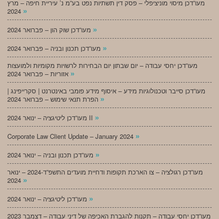
מעו”דכן מיסוי מוניציפלי – פסק דין תשתיות נפט בע”מ נ’ עיריית חיפה – מרץ
»
2024
»
מעו”דכן שוק הון – פברואר 2024
»
מעו”דכן תכנון ובניה – פברואר 2024
מעו”דכן יחסי עבודה – יום שבתון יום הבחירות לרשויות מקומיות ולמועצות
»
אזוריות – פברואר 2024
מעו”דכן סייבר וטכנולוגיות מידע – איסוף מידע פומבי באינטרנט | סקרייפינג |
»
הפרת תנאי שימוש – פברואר 2024
»
מעו”דכן ליטיגציה – ינואר 2024 II
»
Corporate Law Client Update – January 2024
»
מעו”דכן תכנון ובניה – ינואר 2024
מעו”דכן רגולציה – צו הארכת תקופות ודחיית מועדים התשפ”ד-2024 – ינואר
»
2024
»
מעו”דכן ליטיגציה – ינואר 2024
מעו”דכן יחסי עבודה – תקנות להגברת האכיפה של דיני עבודה – דצמבר 2023