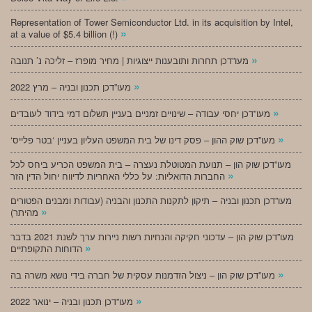
Representation of Tower Semiconductor Ltd. in its acquisition by Intel,
»
at a value of $5.4 billion (!)
»
מעו”דכן תחרות ותובענות ייצוגיות | מחיר מופרז – זליכה נ’ תנובה
»
מעו”דכן תכנון ובניה – מרץ 2022
»
מעו”דכן יחסי עבודה – שינויים זמניים בעניין תשלום דמי בידוד לעובדים
»
‘מעו”דכן שוק ההון – פסק דינו של בית המשפט העליון בעניין ‘בטר פלייס
מעו”דכן שוק הון – תנועת המטוטלת נעצרה – בית המשפט הכריע ביחס לכל
»
החברות הדואליות: על כללי האחריות לדיווח יחול הדין הזר
מעו”דכן תכנון ובניה – תיקון לתקנות התכנון והבניה (עבודות ומבנים הפטורים
»
מהיתר)
מעו”דכן שוק הון – עדכוני חקיקה והנחיות רשות ניירות ערך לשנת 2021 בדבר
»
הדוחות התקופתיים
»
מעו”דכן שוק הון – ניצול הזדמנות עסקית של חברה בידי נושא משרה בה
»
מעו”דכן תכנון ובניה – ינואר 2022