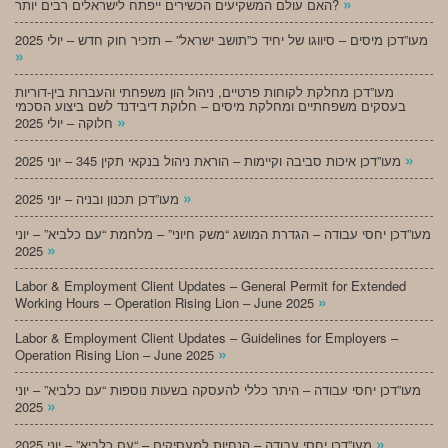
»
האם עולם המשקיעים הכשירים ייפתח לישראלים רבים יותר?
מעו”דכן מיסים – סיווגו של יחיד כ”תושב ישראל” – תזכיר חוק חדש – יולי 2025
»
מעו”דכן מחלקת לקוחות פרטיים, ניהול הון משפחתי והעברות בין-דוריות
בעסקים משפחתיים ומחלקת מיסים – חלוקת דיבידנד לשם ביצוע הסכמי
»
חלוקה – יולי 2025
»
מעו”דכן איכות סביבה וקיימות – הוראת ניהול בנקאי תקין 345 – יוני 2025
»
מעו”דכן תכנון ובניה – יוני 2025
מעו”דכן יחסי עבודה – הגדרת המושג “משק חיוני” – מלחמת “עם כלביא” – יוני
»
2025
Labor & Employment Client Updates – General Permit for Extended
»
Working Hours – Operation Rising Lion – June 2025
Labor & Employment Client Updates – Guidelines for Employers –
»
Operation Rising Lion – June 2025
מעו”דכן יחסי עבודה – היתר כללי להעסקה בשעות נוספות “עם כלביא” – יוני
»
2025
»
מעו”דכן יחסי עבודה – הנחיות למעסיקים – “עם כלביא” – יוני 2025