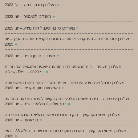
»
מעו”דכן תכנון ובניה – יולי 2023
»
מעו”דכן ליטיגציה – יוני 2023
»
מעו”דכן סייבר וטכנולוגיות מידע – יוני 2023
מעו”דכן יחסי עבודה – העסקת בני נוער – תזכורת לקראת חופשת הקיץ – יוני
»
2023
»
מעו”דכן תכנון ובניה – יוני 2023
מעו”דכן תעופה – בית המשפט דחה תובענה ייצוגית שהוגשה נגד חברת
»
השילוח DHL – יוני 2023
מעו”דכן טכנולוגיות מידע ופרטיות – צרפת מסדירה את תחום המשפיענים
»
באמצעות חוק תקדימי – יוני 2023
מעו”דכן ליטיגציה – בית המשפט הכלכלי דחה בקשה להיתר המצאה בתביעה
»
בסך של כ-2 מיליארד ש”ח – יוני 2023
מעו”דכן מיסוי מקרקעין – חוק ההסדרים אושר במליאת הכנסת ופורסם
»
ברשומות – יוני 2023
מעו”דכן מיסוי מקרקעין – הארכת תוקף הטבות מס שבח בתמ”א 38 – מאי
»
2023