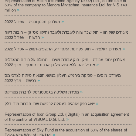
Representation of Alifim Insurance Agency (2002) Ltd., on the sale of
50% of the company to Menora Mivtachim Insurance Ltd. for NIS 140
»
million
»
מעו”דכן תכנון ובניה – אפריל 2022
מעו”דכן שוק הון – חוק שכר שווה לעובדת ולעובד (תיקון מס’ 6) – חובות דיווח
»
חדשות – אפריל 2022
»
מעו”דכן רגולציה – חוק עקרונות האסדרה, התשפ”ב-2021 – אפריל 2022
מעו”דכן יחסי עבודה – תיקון חוק עבודת נשים – תחולה על הורים המגדלים
»
את ילדיהם ללא סיוע של בן או בת זוג נוסף – מרץ 2022
מעו”דכן מיסים – פסיקת ביהמ”ש העליון בנושא הוצאות פיתוח לצרכי מס
»
רכישה – מרץ 2022
»
מכירת השליטה בגסטטנרטק לחברת מטריקס
»
ייצוג רפק אנרגיה בעסקה לרכישת שתי חברות מידי דלק
Representation of Icon Group Ltd. (iDigital) in an acquisition agreement
»
of the control of VISUAL D.G. Ltd.
Representation of Sky Fund in the acquisition of 50% of the shares of
»
Dolce Vita Way of Life Ltd.