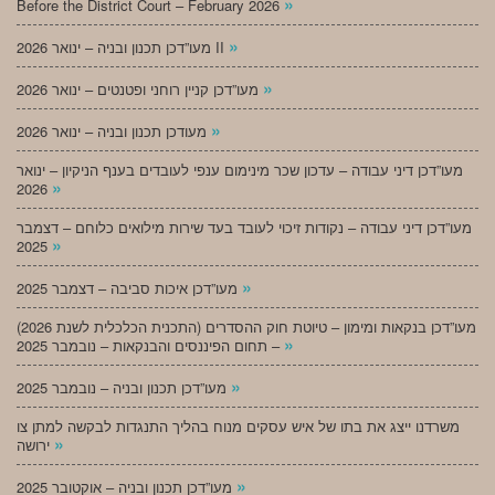
»
Before the District Court – February 2026
»
מעו”דכן תכנון ובניה – ינואר 2026 II
»
מעו”דכן קניין רוחני ופטנטים – ינואר 2026
»
מעודכן תכנון ובניה – ינואר 2026
מעו”דכן דיני עבודה – עדכון שכר מינימום ענפי לעובדים בענף הניקיון – ינואר
»
2026
מעו”דכן דיני עבודה – נקודות זיכוי לעובד בעד שירות מילואים כלוחם – דצמבר
»
2025
»
מעו”דכן איכות סביבה – דצמבר 2025
מעו”דכן בנקאות ומימון – טיוטת חוק ההסדרים (התכנית הכלכלית לשנת 2026)
»
– תחום הפיננסים והבנקאות – נובמבר 2025
»
מעו”דכן תכנון ובניה – נובמבר 2025
משרדנו ייצג את בתו של איש עסקים מנוח בהליך התנגדות לבקשה למתן צו
»
ירושה
»
מעו”דכן תכנון ובניה – אוקטובר 2025