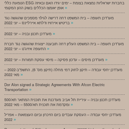
הטמעת כללי ESG בחברות ישראליות נמצאת בצומת – ימים יגידו האם ובאיזה
»
אופן יאומצו הכללים בשוק ההון המקומי
מעו”דכן תעופה – בית המשפט דחה דרישה לגילוי מסמכים שהוגשה נגד
»
בריטיש איירוויז ודלתא איירליינס – יוני 2022
»
מעו”דכן תכנון ובניה – יוני 2022
מעו”דכן תעופה – בית המשפט העליון דחה תובענה ייצוגית שהוגשה נגד חברת
»
התעופה איזיג’ט – יוני 2022
»
מעו”דכן מיסים – עדכון פסיקה – מיסוי עסקת תמורות – יוני 2022
מעו”דכן יחסי עבודה – תיקון לחוק דמי מחלה (תיקון מס’ 6), התשפ”ב-2022 –
»
מאי 2022
Dor Alon signed a Strategic Agreements With Afcon Electric
»
Transportation
מעו”דכן תכנון ובניה – עיריית תל אביב מעדכנת את תוכנית המתאר תא/500
»
ומקדמת את תוכנית תא/5500 – מאי 2022
מעו”דכן יחסי עבודה – העסקת עובדים ביום הזיכרון וביום העצמאות – אפריל
»
2022