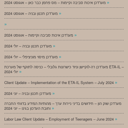
»
מעו”דכן איכות סביבה וקיימות – מס פחמן כבר כאן – אוגוסט 2024
»
מעו”דכן תכנון ובניה – אוגוסט 2024
»
»
מעו”דכן איכות סביבה וקיימות – אוגוסט 2024
»
מעו”דכן תכנון ובניה – יולי 2024
»
מעו”דכן מיסוי מוניציפלי – יולי 2024
מעו”דכן רה-לוקיישן וניוד כישרונות גלובלי – כניסה לתוקף של מערכת ETA-IL –
»
יולי 2024
»
Client Update – Implementation of the ETA-IL System – July 2024
»
מעו”דכן תכנון ובניה – יוני 2024
מעו”דכן שוק הון – חידושים בדיני ניירות ערך – מהותיות המידע בדווחי החברה
»
וחובת העדכון בגינו – יוני 2024
»
Labor Law Client Update – Employment of Teenagers – June 2024