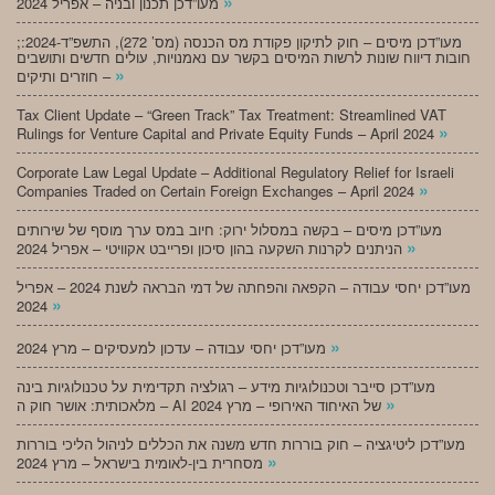
»
מעו”דכן תכנון ובניה – אפריל 2024
;מעו”דכן מיסים – חוק לתיקון פקודת מס הכנסה (מס’ 272), התשפ”ד-2024:
חובות דיווח שונות לרשות המיסים בקשר עם נאמנויות, עולים חדשים ותושבים
»
חוזרים ותיקים –
Tax Client Update – “Green Track” Tax Treatment: Streamlined VAT
»
Rulings for Venture Capital and Private Equity Funds – April 2024
Corporate Law Legal Update – Additional Regulatory Relief for Israeli
»
Companies Traded on Certain Foreign Exchanges – April 2024
מעו”דכן מיסים – בקשה במסלול ירוק: חיוב במס ערך מוסף של שירותים
»
הניתנים לקרנות השקעה בהון סיכון ופרייבט אקוויטי – אפריל 2024
מעו”דכן יחסי עבודה – הקפאה והפחתה של דמי הבראה לשנת 2024 – אפריל
»
2024
»
מעו”דכן יחסי עבודה – עדכון למעסיקים – מרץ 2024
מעו”דכן סייבר וטכנולוגיות מידע – רגולציה תקדימית על טכנולוגיות בינה
»
מלאכותית: אושר חוק ה – AI של האיחוד האירופי – מרץ 2024
מעו”דכן ליטיגציה – חוק בוררות חדש משנה את הכללים לניהול הליכי בוררות
»
מסחרית בין-לאומית בישראל – מרץ 2024