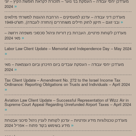
מעו”דכן יחסי עבודה – העסקת בני נוער – תזכורת לקראת חופשת הקיץ – יוני
»
2024
מעו”דכן דיני עבודה – עדכון למעסיקים – הרחבת ההגנות למשרתי מילואים
»
ובני זוגם – תיקון לחוק חיילים משוחררים (החזרה לעבודה), תש”ט-1949
מעו”דכן לקוחות פרטיים, העברות בין דוריות וניהול סכסוכי משפחה וירושה –
»
מאי 2024
Labor Law Client Update – Memorial and Independence Day – May 2024
»
מעו”דכן יחסי עבודה – העסקת עובדים ביום הזיכרון וביום העצמאות – מאי
»
2024
Tax Client Update – Amendment No. 272 to the Israel Income Tax
Ordinance: Reporting Obligations on Trusts and Individuals – April 2024
»
Aviation Law Client Update – Successful Representation of Wizz Air in
Supreme Court Appeal Regarding Unrefunded Airport Taxes – April 2024
»
מעו”דכן טכנולוגיות מידע ופרטיות – עדכון לקוחות לעניין ניהול סיכוני אבטחת
»
מידע בשימוש בקוד פתוח – אפריל 2024