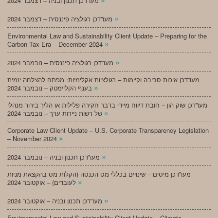
מעו”דכן תכנון ובניה – דצמבר 2024
»
מעו”דכן רגולציה פיננסית – דצמבר 2024
Environmental Law and Sustainability Client Update – Preparing for the
»
Carbon Tax Era – December 2024
»
מעו”דכן רגולציה פיננסית – נובמבר 2024
מעו”דכן איכות סביבה וקיימות – רגולציות אקלימיות: מפתח להצלחה יזמית
»
בענף הקליימטק – נובמבר 2024
מעו”דכן שוק הון – חובת דיווח מיידי בדבר חקירה פלילית או הליך בירור מנהלי
»
של רשות ניירות ערך – נובמבר 2024
Corporate Law Client Update – U.S. Corporate Transparency Legislation
»
– November 2024
»
מעו”דכן תכנון ובניה – נובמבר 2024
מעו”דכן מיסים – שינויים בכללי מס הכנסה (הקלות מס בהקצאת מניות
»
לעובדים) – אוקטובר 2024
»
מעו”דכן תכנון ובניה – אוקטובר 2024
Environmental Law and Sustainability Client Update – Climate