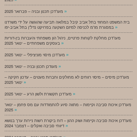
»
מעו”דכן תכנון ובניה – פברואר 2025
בית המשפט המחוזי בתל אביב קיבל במלואה תביעה שהוגשה על ידי משרדנו
»
במסגרת מו”מ לכניסה למיזם השקעה בפרויקט נדל”ן בתל אביב-יפו
מעו”דכן מחלקת לקוחות פרטיים, ניהול הון משפחתי והעברות בין-דוריות
»
בעסקים משפחתיים – ינואר 2025
»
מעו”דכן מיסוי מוניציפלי – ינואר 2025
»
מעודכן תכנון ובניה – ינואר 2025
מעו”דכן מיסים – מיסוי רווחים לא מחולקים וחברות מעטים – עדכון חקיקה –
»
ינואר 2025
»
מעו”דכן תקשורת ולשון הרע – ינואר 2025
מעו”דכן איכות סביבה וקיימות – מתווה סיוע להתמודדות עם מס פחמן – ינואר
»
2025
מעו”דכן איכות סביבה וקיימות ושוק ההון – דוח ביקורת רשות ניירות ערך בנושא
»
דיווחי סביבה ואקלים – דצמבר 2024
»