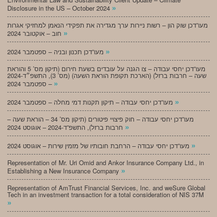
»
Disclosure in the US – October 2024
מעו”דכן שוק הון – רשות ניירות ערך מגדירה את תפקידי הנאמן למחזיקי אגרות
»
חוב – אוקטובר 2024
»
מעו”דכן תכנון ובניה – ספטמבר 2024
מעו”דכן יחסי עבודה – צו הגנה על עובדים בשעת חירום (תיקון מס’ 5 והוראת
שעה – חרבות ברזל) (הארכת תקופת הוראת השעה) (מס’ 3), התשפ״ד-2024
»
– ספטמבר 2024
»
מעו”דכן יחסי עבודה – תיקון תקנות דמי מחלה – ספטמבר 2024
מעו”דכן יחסי עבודה – חוק פיצויי פיטורים (תיקון מס’ 34 – הוראת שעה –
»
חרבות ברזל), התשפ”ד-2024 – אוגוסט 2024
»
מעו”דכן יחסי עבודה – הרחבת חובותיו של מזמין שירות – אוגוסט 2024
Representation of Mr. Uri Omid and Ankor Insurance Company Ltd., in
»
Establishing a New Insurance Company
Representation of AmTrust Financial Services, Inc. and weSure Global
Tech in an investment transaction for a total consideration of NIS 37M
»