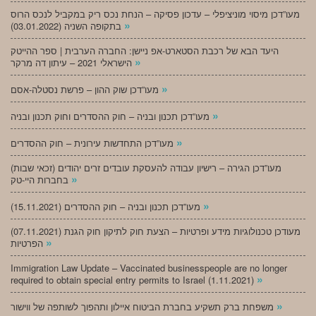
מעו”דכן מיסוי מוניציפלי – עדכון פסיקה – הנחת נכס ריק במקביל לנכס הרוס
»
בתקופה השניה (03.01.2022)
היעד הבא של רכבת הסטארט-אפ ניישן: החברה הערבית | ספר ההייטק
»
הישראלי 2021 – עיתון דה מרקר
»
מעו”דכן שוק ההון – פרשת נסטלה-אסם
»
מעו”דכן תכנון ובניה – חוק ההסדרים וחוק תכנון ובניה
»
מעו”דכן התחדשות עירונית – חוק ההסדרים
מעו”דכן הגירה – רישיון עבודה להעסקת עובדים זרים יהודים (זכאי שבות)
»
בחברות היי-טק
»
מעו”דכן תכנון ובניה – חוק ההסדרים (15.11.2021)
(07.11.2021) מעודכן טכנולוגיות מידע ופרטיות – הצעת חוק לתיקון חוק הגנת
»
הפרטיות
Immigration Law Update – Vaccinated businesspeople are no longer
»
required to obtain special entry permits to Israel (1.11.2021)
»
משפחת ברק תשקיע בחברת הביטוח איילון ותהפוך לשותפה של ווישור