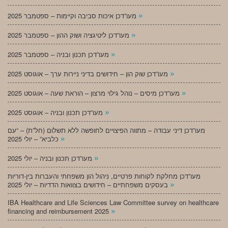
»
מעו”דכן איכות סביבה וקיימות – ספטמבר 2025
»
מעו”דכן ליטיגציה ושוק ההון – ספטמבר 2025
»
מעו”דכן תכנון ובניה – ספטמבר 2025
»
מעו”דכן שוק הון – חידושים בדיני ניירות ערך – אוגוסט 2025
»
מעו”דכן מיסים – נוהל גילוי מרצון – הוראת שעה – אוגוסט 2025
»
מעו”דכן תכנון ובניה – אוגוסט 2025
מעו”דכן דיני עבודה – מתווה הפיצויים לחופשה ללא תשלום (חל”ת) – “עם
»
כלביא” – יולי 2025
»
מעו”דכן תכנון ובניה – יולי 2025
מעו”דכן מחלקת לקוחות פרטיים, ניהול הון משפחתי והעברות בין-דוריות
»
בעסקים משפחתיים – חידושים בצוואות הדדיות – יולי 2025
IBA Healthcare and Life Sciences Law Committee survey on healthcare
»
financing and reimbursement 2025