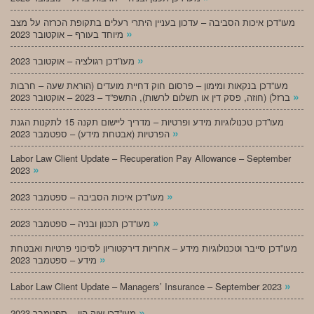
מעו”דכן איכות הסביבה – עדכון בעניין היתרי רעלים בתקופת הכרזה על מצב
»
מיוחד בעורף – אוקטובר 2023
»
מעו”דכן רגולציה – אוקטובר 2023
מעו”דכן בנקאות ומימון – פרסום חוק דחיית מועדים (הוראת שעה – חרבות
»
ברזל) (חוזה, פסק דין או תשלום לרשות), התשפ”ד – 2023 – אוקטובר 2023
מעו”דכן טכנולוגיות מידע ופרטיות – מדריך ליישום תקנה 15 לתקנות הגנת
»
הפרטיות (אבטחת מידע) – ספטמבר 2023
Labor Law Client Update – Recuperation Pay Allowance – September
»
2023
»
מעו”דכן איכות הסביבה – ספטמבר 2023
»
מעו”דכן תכנון ובניה – ספטמבר 2023
מעו”דכן סייבר וטכנולוגיות מידע – אחריות דירקטוריון לסיכוני פרטיות ואבטחת
»
מידע – ספטמבר 2023
»
Labor Law Client Update – Managers’ Insurance – September 2023
»
מעו”דכן שוק הון – ספטמבר 2023