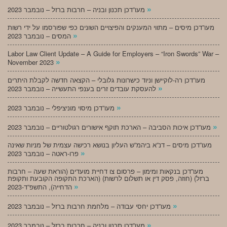
»
מעו”דכן תכנון ובניה – חרבות ברזל – נובמבר 2023
מעו”דכן מיסים – מתווי המענקים והפיצויים השונים כפי שפורסמו על ידי רשות
»
המסים – נובמבר 2023
Labor Law Client Update – A Guide for Employers – “Iron Swords” War –
»
November 2023
מעו”דכן רה-לוקיישן וניוד כישרונות גלובלי – הקצאה חדשה לקבלת היתרים
»
להעסקת עובדים זרים בענפי התעשייה – נובמבר 2023
»
מעו”דכן מיסוי מוניציפלי – נובמבר 2023
»
מעו”דכן איכות הסביבה – הארכת תוקף אישורים רגולטוריים – נובמבר 2023
מעו”דכן מיסים – דנ”א ביהמ”ש העליון בנושא רכישה עצמית של מניות שאינה
»
פרו-ראטה – נובמבר 2023
מעו”דכן בנקאות ומימון – פרסום צו דחיית מועדים (הוראת שעה – חרבות
ברזל) (חוזה, פסק דין או תשלום לרשות) (הארכת התקופה הקובעת ותקופת
»
הדחייה), התשפ”ד-2023
»
מעו”דכן יחסי עבודה – מלחמת חרבות ברזל – נובמבר 2023
»
מעו”דכן תכנון ובניה – חרבות ברזל – נובמבר 2023