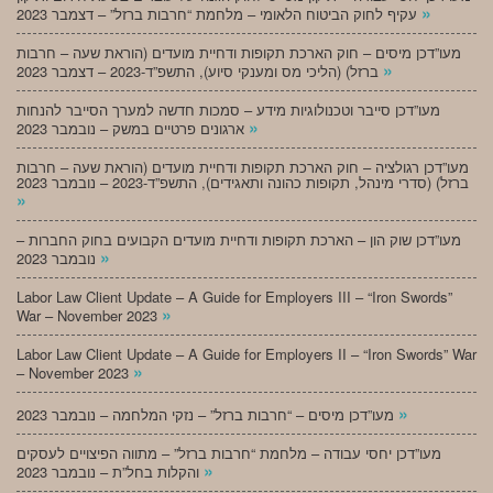
»
עקיף לחוק הביטוח הלאומי – מלחמת “חרבות ברזל” – דצמבר 2023
מעו”דכן מיסים – חוק הארכת תקופות ודחיית מועדים (הוראת שעה – חרבות
»
ברזל) (הליכי מס ומענקי סיוע), התשפ”ד-2023 – דצמבר 2023
מעו”דכן סייבר וטכנולוגיות מידע – סמכות חדשה למערך הסייבר להנחות
»
ארגונים פרטיים במשק – נובמבר 2023
מעו”דכן רגולציה – חוק הארכת תקופות ודחיית מועדים (הוראת שעה – חרבות
ברזל) (סדרי מינהל, תקופות כהונה ותאגידים), התשפ”ד-2023 – נובמבר 2023
»
מעו”דכן שוק הון – הארכת תקופות ודחיית מועדים הקבועים בחוק החברות –
»
נובמבר 2023
Labor Law Client Update – A Guide for Employers III – “Iron Swords”
»
War – November 2023
Labor Law Client Update – A Guide for Employers II – “Iron Swords” War
»
– November 2023
»
מעו”דכן מיסים – “חרבות ברזל” – נזקי המלחמה – נובמבר 2023
מעו”דכן יחסי עבודה – מלחמת “חרבות ברזל” – מתווה הפיצויים לעסקים
»
והקלות בחל”ת – נובמבר 2023