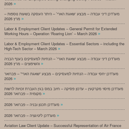
»
2026
מעו”דכן דיני עבודה – מבצע ‘שאגת הארי’ – היתר העסקה בשעות נוספות –
»
מרץ 2026
Labor & Employment Client Updates – General Permit for Extended
»
Working Hours – Operation ‘Roaring Lion’ – March 2026
Labor & Employment Client Updates – Essential Sectors – including the
»
High-Tech Sector – March 2026
מעו”דכן דיני עבודה – מבצע ‘שאגת הארי’ – הנחיות למעסיקים בענף הבניה
»
והשיפוצים – מרץ 2026
מעו”דכן יחסי עבודה – הנחיות למעסיקים – מבצע “שאגת הארי” – פברואר
»
2026
מעו”דכן מיסוי מקרקעין – עדכון פסיקה – חיוב במס בגין העברת זכויות לרשות
»
מקומית – פברואר 2026
»
מעו”דכן תכנון ובניה – פברואר 2026
»
מעו”דכן ליטיגציה – פברואר 2026
Aviation Law Client Update – Successful Representation of Air France