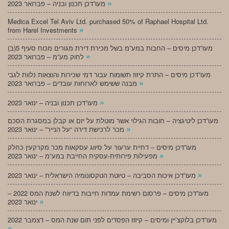
»
מעו”דכן תכנון ובניה – פברואר 2023
Medica Excel Tel Aviv Ltd. purchased 50% of Raphael Hospital Ltd.
»
from Harel Investments
מעו”דכן מיסים – החבות במע”מ בשל מכירת דירת מגורים מכוח סעיף 5(ב)
»
לחוק מע”מ – פברואר 2023
מעו”דכן מיסים – התרת קיזוז תשומות עבור דמי שכירות והוצאות נלוות לגבי
»
מבנה ששימש לארוחות עובדים – פברואר 2023
»
מעו”דכן תכנון ובניה – ינואר 2023
מעו”דכן ליטיגציה – חובות הגילוי אשר מוטלת על יזם או קבלן במסגרת הסכם
»
מכר לרכישת דירה “על הנייר” – ינואר 2023
מעו”דכן מיסים – דחיית ערעור על סיווג עסקאות מכר מקרקעין כחלק
»
מפעילות פירותית-עסקית החייבת במע”מ – ינואר 2023
»
מעו”דכן איכות הסביבה – טיוטת הטקסונומיה הישראלית – ינואר 2023
מעו”דכן מיסים – פרסום רשימת עמדות חייבות בדיווח לשנת המס 2022 –
»
ינואר 2023
מעו”דכן בלוקצ’יין ומיסים – קיזוז הפסדים לפני תום שנת המס – דצמבר 2022
»