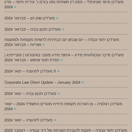
מעו”דכן מיסוי מוניציפלי – פסק דין תשתיות נפט בע”מ נ’ עיריית חיפה – מרץ
»
2024
»
מעו”דכן שוק הון – פברואר 2024
»
מעו”דכן תכנון ובניה – פברואר 2024
מעו”דכן יחסי עבודה – יום שבתון יום הבחירות לרשויות מקומיות ולמועצות
»
אזוריות – פברואר 2024
מעו”דכן סייבר וטכנולוגיות מידע – איסוף מידע פומבי באינטרנט | סקרייפינג |
»
הפרת תנאי שימוש – פברואר 2024
»
מעו”דכן ליטיגציה – ינואר 2024 II
»
Corporate Law Client Update – January 2024
»
מעו”דכן תכנון ובניה – ינואר 2024
מעו”דכן רגולציה – צו הארכת תקופות ודחיית מועדים התשפ”ד-2024 – ינואר
»
2024
»
מעו”דכן ליטיגציה – ינואר 2024
מעו”דכן יחסי עבודה – תקנות להגברת האכיפה של דיני עבודה – דצמבר 2023