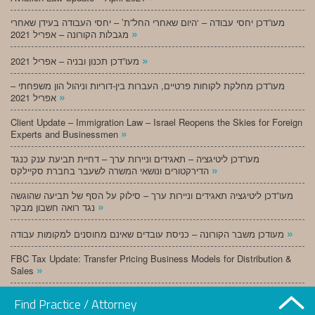
מעו”דכן יחסי עבודה – ‘היום שאחרי החל”ת’ – יחסי העבודה בעידן שאחרי
»
מגבלות הקורונה – אפריל 2021
»
מעו”דכן תכנון ובניה – אפריל 2021
מעו”דכן מחלקת לקוחות פרטיים, העברות בין-דוריות וניהול הון משפחתי –
»
אפריל 2021
Client Update – Immigration Law – Israel Reopens the Skies for Foreign
»
Experts and Businessmen
מעו”דכן ליטיגציה – תאגידים וניירות ערך – דחיית תביעת ענק כנגד
»
הדירקטורים ונושאי המשרה לשעבר בחברת סקיילקס
מעו”דכן ליטיגציה תאגידים וניירות ערך – סילוק על הסף של תביעה שהוגשה
»
נגד רואה חשבון מבקר
»
מעודכן משבר הקורונה – כניסת עובדים שאינם מחוסנים למקומות עבודה
FBC Tax Update: Transfer Pricing Business Models for Distribution &
»
Sales
»
מעו”דכן תכנון ובניה – מרץ 2021
Find Practice / Attorney