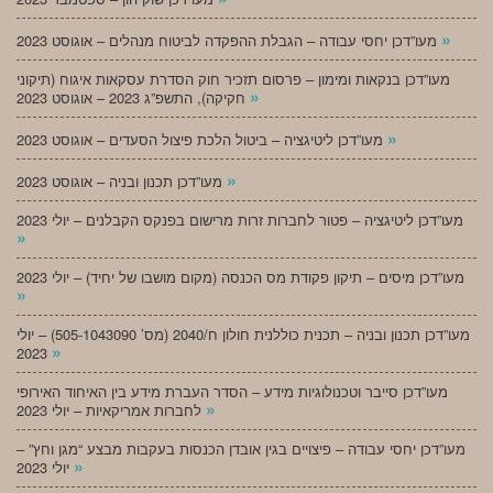
»
מעו”דכן יחסי עבודה – הגבלת ההפקדה לביטוח מנהלים – אוגוסט 2023
מעו”דכן בנקאות ומימון – פרסום תזכיר חוק הסדרת עסקאות איגוח (תיקוני
»
חקיקה), התשפ”ג 2023 – אוגוסט 2023
»
מעו”דכן ליטיגציה – ביטול הלכת פיצול הסעדים – אוגוסט 2023
»
מעו”דכן תכנון ובניה – אוגוסט 2023
מעו”דכן ליטיגציה – פטור לחברות זרות מרישום בפנקס הקבלנים – יולי 2023
»
מעו”דכן מיסים – תיקון פקודת מס הכנסה (מקום מושבו של יחיד) – יולי 2023
»
מעו”דכן תכנון ובניה – תכנית כוללנית חולון ח/2040 (מס’ 505-1043090) – יולי
»
2023
מעו”דכן סייבר וטכנולוגיות מידע – הסדר העברת מידע בין האיחוד האירופי
»
לחברות אמריקאיות – יולי 2023
מעו”דכן יחסי עבודה – פיצויים בגין אובדן הכנסות בעקבות מבצע “מגן וחץ” –
»
יולי 2023