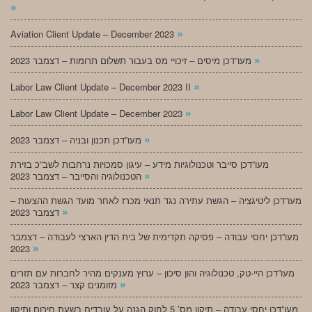
»
»
Aviation Client Update – December 2023
»
מעו”דכן מיסים – זיכויי מס בעבור תשלום תרומות – דצמבר 2023
»
Labor Law Client Update – December 2023 II
»
Labor Law Client Update – December 2023
»
מעו”דכן תכנון ובניה – דצמבר 2023
מעו”דכן סייבר וטכנולוגיות מידע – עיגון סמכויות נרחבות לשב”כ בזירת
»
הטכנולוגיה והסייבר – דצמבר 2023
מעו”דכן ליטיגציה – הגשת עתירה נגד תנאי מכרז לאחר מועד הגשת ההצעות –
»
דצמבר 2023
מעו”דכן יחסי עבודה – פסיקה תקדימית של בית הדין הארצי לעבודה – דצמבר
»
2023
מעו”דכן היי-טק, טכנולוגיה והון סיכון – ערוץ מענקים מהיר לחברות עם תזרים
»
מזומנים קצר – דצמבר 2023
מעו”דכן יחסי עבודה – תיקון מס’ 5 לחוק הגנה על עובדים בשעת חירום ותיקון