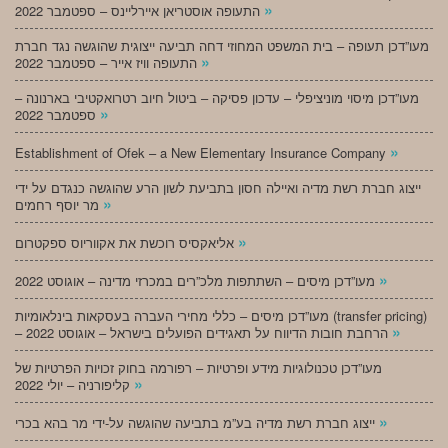
»
התעופה אוסטריאן איירליינס – ספטמבר 2022
מעו”דכן תעופה – בית המשפט המחוזי דחה תביעה ייצוגית שהוגשה נגד חברת
»
התעופה וויז אייר – ספטמבר 2022
מעו”דכן מיסוי מוניציפלי – עדכון פסיקה – ביטול חיוב רטרואקטיבי בארנונה –
»
ספטמבר 2022
»
Establishment of Ofek – a New Elementary Insurance Company
ייצוג חברת רשת מדיה ואיילה חסון בתביעת לשון הרע שהוגשה כנגדם על ידי
»
מר יוסף רחמים
»
אליאקסיס רוכשת את אקווריוס ספקטרום
»
מעו”דכן מיסים – השתתפות מלכ”רים במכרזי מדינה – אוגוסט 2022
מעו”דכן מיסים – כללי מחירי העברה בעסקאות בינלאומיות (transfer pricing)
»
– הרחבת חובות הדיווח על תאגידים הפועלים בישראל – אוגוסט 2022
מעו”דכן טכנולוגיות מידע ופרטיות – רפורמה בחוק זכויות הפרטיות של
»
קליפורניה – יולי 2022
»
ייצוג חברת רשת מדיה בע”מ בתביעה שהוגשה על-ידי מר בהא בכרי