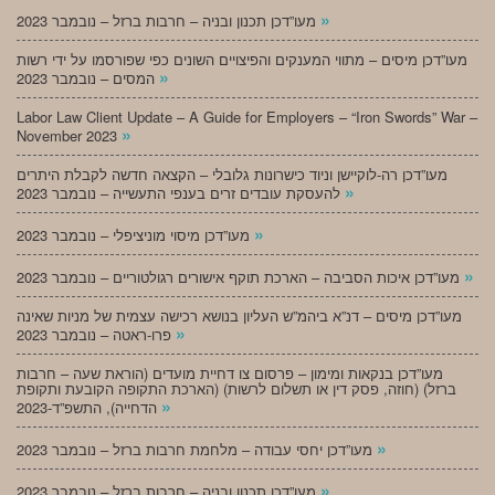
»
מעו”דכן תכנון ובניה – חרבות ברזל – נובמבר 2023
מעו”דכן מיסים – מתווי המענקים והפיצויים השונים כפי שפורסמו על ידי רשות
»
המסים – נובמבר 2023
Labor Law Client Update – A Guide for Employers – “Iron Swords” War –
»
November 2023
מעו”דכן רה-לוקיישן וניוד כישרונות גלובלי – הקצאה חדשה לקבלת היתרים
»
להעסקת עובדים זרים בענפי התעשייה – נובמבר 2023
»
מעו”דכן מיסוי מוניציפלי – נובמבר 2023
»
מעו”דכן איכות הסביבה – הארכת תוקף אישורים רגולטוריים – נובמבר 2023
מעו”דכן מיסים – דנ”א ביהמ”ש העליון בנושא רכישה עצמית של מניות שאינה
»
פרו-ראטה – נובמבר 2023
מעו”דכן בנקאות ומימון – פרסום צו דחיית מועדים (הוראת שעה – חרבות
ברזל) (חוזה, פסק דין או תשלום לרשות) (הארכת התקופה הקובעת ותקופת
»
הדחייה), התשפ”ד-2023
»
מעו”דכן יחסי עבודה – מלחמת חרבות ברזל – נובמבר 2023
»
מעו”דכן תכנון ובניה – חרבות ברזל – נובמבר 2023