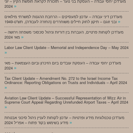
מעו”דכן יחסי עבודה – העסקת בני נוער – תזכורת לקראת חופשת הקיץ – יוני
»
2024
מעו”דכן דיני עבודה – עדכון למעסיקים – הרחבת ההגנות למשרתי מילואים
»
ובני זוגם – תיקון לחוק חיילים משוחררים (החזרה לעבודה), תש”ט-1949
מעו”דכן לקוחות פרטיים, העברות בין דוריות וניהול סכסוכי משפחה וירושה –
»
מאי 2024
Labor Law Client Update – Memorial and Independence Day – May 2024
»
מעו”דכן יחסי עבודה – העסקת עובדים ביום הזיכרון וביום העצמאות – מאי
»
2024
Tax Client Update – Amendment No. 272 to the Israel Income Tax
Ordinance: Reporting Obligations on Trusts and Individuals – April 2024
»
Aviation Law Client Update – Successful Representation of Wizz Air in
Supreme Court Appeal Regarding Unrefunded Airport Taxes – April 2024
»
מעו”דכן טכנולוגיות מידע ופרטיות – עדכון לקוחות לעניין ניהול סיכוני אבטחת
»
מידע בשימוש בקוד פתוח – אפריל 2024