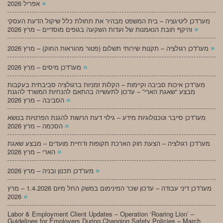
»
אפריל 2026
מעו”דכן ליטיגציה – בית המשפט מבהיר את תחולת כלל שיקול הדעת העסקי
»
והיקף חובת הנאמנות של ועדות השקעה בגופים מוסדיים – מרץ 2026
»
מעו”דכן רגולציה – תקנות שירותי תשלום (פטור מהוראות החוק) – מרץ 2026
»
מעו”דכן מיסים – מרץ 2026
מעו”דכן איכות סביבה וקיימות – הקלות זמניות ברגולציה סביבתית בעקבות
מבצע “שאגת הארי” – עדכון לתעשייה בהתאם להנחיות המשרד להגנת
»
הסביבה – מרץ 2026
מעו”דכן סייבר וטכנולוגיות מידע – גילוי דעת הרשות להגנת הפרטיות בנושא
»
הסכמה – מרץ 2026
מעו”דכן רגולציה – הצעת חוק הארכת תקופות ודחיית מועדים – מבצע שאגת
»
הארי – מרץ 2026
»
מעו”דכן תכנון ובניה – מרץ 2026
מעו”דכן דיני עבודה – עדכון שכר המינימום במשק החל מיום 1.4.2026 – מרץ
»
2026
Labor & Employment Client Updates – Operation ‘Roaring Lion’ –
Guidelines for Employers During Changing Safety Policies – March