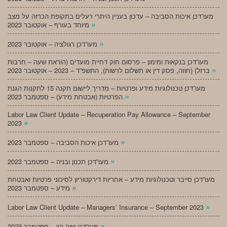
מעו”דכן איכות הסביבה – עדכון בעניין היתרי רעלים בתקופת הכרזה על מצב
»
מיוחד בעורף – אוקטובר 2023
»
מעו”דכן רגולציה – אוקטובר 2023
מעו”דכן בנקאות ומימון – פרסום חוק דחיית מועדים (הוראת שעה – חרבות
»
ברזל) (חוזה, פסק דין או תשלום לרשות), התשפ”ד – 2023 – אוקטובר 2023
מעו”דכן טכנולוגיות מידע ופרטיות – מדריך ליישום תקנה 15 לתקנות הגנת
»
הפרטיות (אבטחת מידע) – ספטמבר 2023
Labor Law Client Update – Recuperation Pay Allowance – September
»
2023
»
מעו”דכן איכות הסביבה – ספטמבר 2023
»
מעו”דכן תכנון ובניה – ספטמבר 2023
מעו”דכן סייבר וטכנולוגיות מידע – אחריות דירקטוריון לסיכוני פרטיות ואבטחת
»
מידע – ספטמבר 2023
»
Labor Law Client Update – Managers’ Insurance – September 2023
»
מעו”דכן שוק הון – ספטמבר 2023