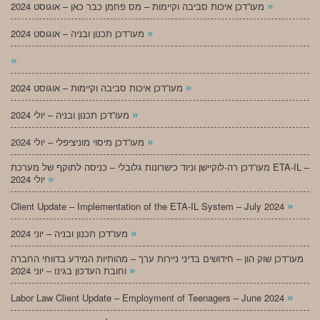
»
מעו”דכן איכות סביבה וקיימות – מס פחמן כבר כאן – אוגוסט 2024
»
מעו”דכן תכנון ובניה – אוגוסט 2024
»
»
מעו”דכן איכות סביבה וקיימות – אוגוסט 2024
»
מעו”דכן תכנון ובניה – יולי 2024
»
מעו”דכן מיסוי מוניציפלי – יולי 2024
מעו”דכן רה-לוקיישן וניוד כישרונות גלובלי – כניסה לתוקף של מערכת ETA-IL –
»
יולי 2024
»
Client Update – Implementation of the ETA-IL System – July 2024
»
מעו”דכן תכנון ובניה – יוני 2024
מעו”דכן שוק הון – חידושים בדיני ניירות ערך – מהותיות המידע בדווחי החברה
»
וחובת העדכון בגינו – יוני 2024
»
Labor Law Client Update – Employment of Teenagers – June 2024