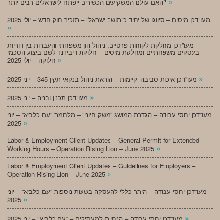
»
האם עולם המשקיעים הכשירים ייפתח לישראלים רבים יותר?
מעו”דכן מיסים – סיווגו של יחיד כ”תושב ישראל” – תזכיר חוק חדש – יולי 2025
»
מעו”דכן מחלקת לקוחות פרטיים, ניהול הון משפחתי והעברות בין-דוריות
בעסקים משפחתיים ומחלקת מיסים – חלוקת דיבידנד לשם ביצוע הסכמי
»
חלוקה – יולי 2025
»
מעו”דכן איכות סביבה וקיימות – הוראת ניהול בנקאי תקין 345 – יוני 2025
»
מעו”דכן תכנון ובניה – יוני 2025
מעו”דכן יחסי עבודה – הגדרת המושג “משק חיוני” – מלחמת “עם כלביא” – יוני
»
2025
Labor & Employment Client Updates – General Permit for Extended
»
Working Hours – Operation Rising Lion – June 2025
Labor & Employment Client Updates – Guidelines for Employers –
»
Operation Rising Lion – June 2025
מעו”דכן יחסי עבודה – היתר כללי להעסקה בשעות נוספות “עם כלביא” – יוני
»
2025
»
מעו”דכן יחסי עבודה – הנחיות למעסיקים – “עם כלביא” – יוני 2025