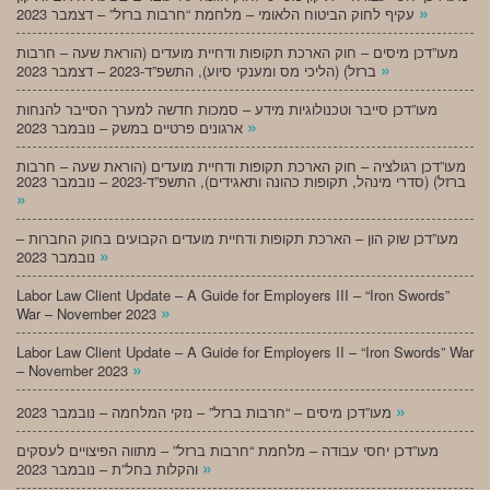
»
עקיף לחוק הביטוח הלאומי – מלחמת “חרבות ברזל” – דצמבר 2023
מעו”דכן מיסים – חוק הארכת תקופות ודחיית מועדים (הוראת שעה – חרבות
»
ברזל) (הליכי מס ומענקי סיוע), התשפ”ד-2023 – דצמבר 2023
מעו”דכן סייבר וטכנולוגיות מידע – סמכות חדשה למערך הסייבר להנחות
»
ארגונים פרטיים במשק – נובמבר 2023
מעו”דכן רגולציה – חוק הארכת תקופות ודחיית מועדים (הוראת שעה – חרבות
ברזל) (סדרי מינהל, תקופות כהונה ותאגידים), התשפ”ד-2023 – נובמבר 2023
»
מעו”דכן שוק הון – הארכת תקופות ודחיית מועדים הקבועים בחוק החברות –
»
נובמבר 2023
Labor Law Client Update – A Guide for Employers III – “Iron Swords”
»
War – November 2023
Labor Law Client Update – A Guide for Employers II – “Iron Swords” War
»
– November 2023
»
מעו”דכן מיסים – “חרבות ברזל” – נזקי המלחמה – נובמבר 2023
מעו”דכן יחסי עבודה – מלחמת “חרבות ברזל” – מתווה הפיצויים לעסקים
»
והקלות בחל”ת – נובמבר 2023