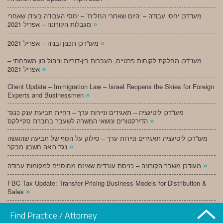
מעו”דכן יחסי עבודה – ‘היום שאחרי החל”ת’ – יחסי העבודה בעידן שאחרי
»
מגבלות הקורונה – אפריל 2021
»
מעו”דכן תכנון ובניה – אפריל 2021
מעו”דכן מחלקת לקוחות פרטיים, העברות בין-דוריות וניהול הון משפחתי –
»
אפריל 2021
Client Update – Immigration Law – Israel Reopens the Skies for Foreign
»
Experts and Businessmen
מעו”דכן ליטיגציה – תאגידים וניירות ערך – דחיית תביעת ענק כנגד
»
הדירקטורים ונושאי המשרה לשעבר בחברת סקיילקס
מעו”דכן ליטיגציה תאגידים וניירות ערך – סילוק על הסף של תביעה שהוגשה
»
נגד רואה חשבון מבקר
»
מעודכן משבר הקורונה – כניסת עובדים שאינם מחוסנים למקומות עבודה
FBC Tax Update: Transfer Pricing Business Models for Distribution &
»
Sales
»
מעו”דכן תכנון ובניה – מרץ 2021
Find Practice / Attorney