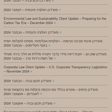
מעו”דכן תכנון ובניה – דצמבר 2024
»
מעו”דכן רגולציה פיננסית – דצמבר 2024
Environmental Law and Sustainability Client Update – Preparing for the
»
Carbon Tax Era – December 2024
»
מעו”דכן רגולציה פיננסית – נובמבר 2024
מעו”דכן איכות סביבה וקיימות – רגולציות אקלימיות: מפתח להצלחה יזמית
»
בענף הקליימטק – נובמבר 2024
מעו”דכן שוק הון – חובת דיווח מיידי בדבר חקירה פלילית או הליך בירור מנהלי
»
של רשות ניירות ערך – נובמבר 2024
Corporate Law Client Update – U.S. Corporate Transparency Legislation
»
– November 2024
»
מעו”דכן תכנון ובניה – נובמבר 2024
מעו”דכן מיסים – שינויים בכללי מס הכנסה (הקלות מס בהקצאת מניות
»
לעובדים) – אוקטובר 2024
»
מעו”דכן תכנון ובניה – אוקטובר 2024
Environmental Law and Sustainability Client Update – Climate