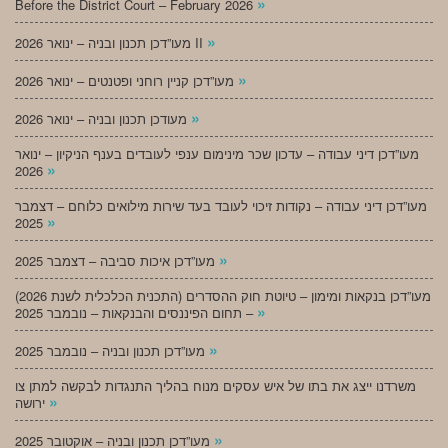
»
Before the District Court – February 2026
»
מעו”דכן תכנון ובניה – ינואר 2026 II
»
מעו”דכן קניין רוחני ופטנטים – ינואר 2026
»
מעודכן תכנון ובניה – ינואר 2026
מעו”דכן דיני עבודה – עדכון שכר מינימום ענפי לעובדים בענף הניקיון – ינואר
»
2026
מעו”דכן דיני עבודה – נקודות זיכוי לעובד בעד שירות מילואים כלוחם – דצמבר
»
2025
»
מעו”דכן איכות סביבה – דצמבר 2025
מעו”דכן בנקאות ומימון – טיוטת חוק ההסדרים (התכנית הכלכלית לשנת 2026)
»
– תחום הפיננסים והבנקאות – נובמבר 2025
»
מעו”דכן תכנון ובניה – נובמבר 2025
משרדנו ייצג את בתו של איש עסקים מנוח בהליך התנגדות לבקשה למתן צו
»
ירושה
»
מעו”דכן תכנון ובניה – אוקטובר 2025