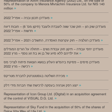
Representation of Alifim Insurance Agency (2002) Ltd., on the sale of
50% of the company to Menora Mivtachim Insurance Ltd. for NIS 140
»
million
»
מעו”דכן תכנון ובניה – אפריל 2022
מעו”דכן שוק הון – חוק שכר שווה לעובדת ולעובד (תיקון מס’ 6) – חובות דיווח
»
חדשות – אפריל 2022
»
מעו”דכן רגולציה – חוק עקרונות האסדרה, התשפ”ב-2021 – אפריל 2022
מעו”דכן יחסי עבודה – תיקון חוק עבודת נשים – תחולה על הורים המגדלים
»
את ילדיהם ללא סיוע של בן או בת זוג נוסף – מרץ 2022
מעו”דכן מיסים – פסיקת ביהמ”ש העליון בנושא הוצאות פיתוח לצרכי מס
»
רכישה – מרץ 2022
»
מכירת השליטה בגסטטנרטק לחברת מטריקס
»
ייצוג רפק אנרגיה בעסקה לרכישת שתי חברות מידי דלק
Representation of Icon Group Ltd. (iDigital) in an acquisition agreement
»
of the control of VISUAL D.G. Ltd.
Representation of Sky Fund in the acquisition of 50% of the shares of
»
Dolce Vita Way of Life Ltd.