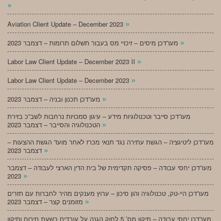
»
»
Aviation Client Update – December 2023
»
מעו”דכן מיסים – זיכויי מס בעבור תשלום תרומות – דצמבר 2023
»
Labor Law Client Update – December 2023 II
»
Labor Law Client Update – December 2023
»
מעו”דכן תכנון ובניה – דצמבר 2023
מעו”דכן סייבר וטכנולוגיות מידע – עיגון סמכויות נרחבות לשב”כ בזירת
»
הטכנולוגיה והסייבר – דצמבר 2023
מעו”דכן ליטיגציה – הגשת עתירה נגד תנאי מכרז לאחר מועד הגשת ההצעות –
»
דצמבר 2023
מעו”דכן יחסי עבודה – פסיקה תקדימית של בית הדין הארצי לעבודה – דצמבר
»
2023
מעו”דכן היי-טק, טכנולוגיה והון סיכון – ערוץ מענקים מהיר לחברות עם תזרים
»
מזומנים קצר – דצמבר 2023
מעו”דכן יחסי עבודה – תיקון מס’ 5 לחוק הגנה על עובדים בשעת חירום ותיקון