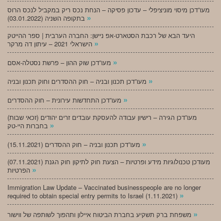
מעו”דכן מיסוי מוניציפלי – עדכון פסיקה – הנחת נכס ריק במקביל לנכס הרוס
»
בתקופה השניה (03.01.2022)
היעד הבא של רכבת הסטארט-אפ ניישן: החברה הערבית | ספר ההייטק
»
הישראלי 2021 – עיתון דה מרקר
»
מעו”דכן שוק ההון – פרשת נסטלה-אסם
»
מעו”דכן תכנון ובניה – חוק ההסדרים וחוק תכנון ובניה
»
מעו”דכן התחדשות עירונית – חוק ההסדרים
מעו”דכן הגירה – רישיון עבודה להעסקת עובדים זרים יהודים (זכאי שבות)
»
בחברות היי-טק
»
מעו”דכן תכנון ובניה – חוק ההסדרים (15.11.2021)
(07.11.2021) מעודכן טכנולוגיות מידע ופרטיות – הצעת חוק לתיקון חוק הגנת
»
הפרטיות
Immigration Law Update – Vaccinated businesspeople are no longer
»
required to obtain special entry permits to Israel (1.11.2021)
»
משפחת ברק תשקיע בחברת הביטוח איילון ותהפוך לשותפה של ווישור