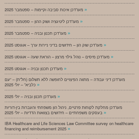
»
מעו”דכן איכות סביבה וקיימות – ספטמבר 2025
»
מעו”דכן ליטיגציה ושוק ההון – ספטמבר 2025
»
מעו”דכן תכנון ובניה – ספטמבר 2025
»
מעו”דכן שוק הון – חידושים בדיני ניירות ערך – אוגוסט 2025
»
מעו”דכן מיסים – נוהל גילוי מרצון – הוראת שעה – אוגוסט 2025
»
מעו”דכן תכנון ובניה – אוגוסט 2025
מעו”דכן דיני עבודה – מתווה הפיצויים לחופשה ללא תשלום (חל”ת) – “עם
»
כלביא” – יולי 2025
»
מעו”דכן תכנון ובניה – יולי 2025
מעו”דכן מחלקת לקוחות פרטיים, ניהול הון משפחתי והעברות בין-דוריות
»
בעסקים משפחתיים – חידושים בצוואות הדדיות – יולי 2025
IBA Healthcare and Life Sciences Law Committee survey on healthcare
»
financing and reimbursement 2025