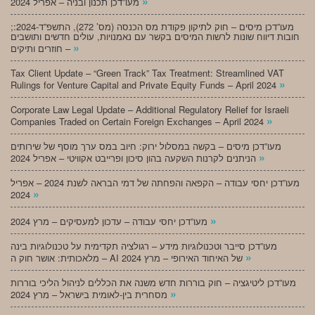
»
מעו”דכן תכנון ובניה – אפריל 2024
;מעו”דכן מיסים – חוק לתיקון פקודת מס הכנסה (מס’ 272), התשפ”ד-2024:
חובות דיווח שונות לרשות המיסים בקשר עם נאמנויות, עולים חדשים ותושבים
»
חוזרים ותיקים –
Tax Client Update – “Green Track” Tax Treatment: Streamlined VAT
»
Rulings for Venture Capital and Private Equity Funds – April 2024
Corporate Law Legal Update – Additional Regulatory Relief for Israeli
»
Companies Traded on Certain Foreign Exchanges – April 2024
מעו”דכן מיסים – בקשה במסלול ירוק: חיוב במס ערך מוסף של שירותים
»
הניתנים לקרנות השקעה בהון סיכון ופרייבט אקוויטי – אפריל 2024
מעו”דכן יחסי עבודה – הקפאה והפחתה של דמי הבראה לשנת 2024 – אפריל
»
2024
»
מעו”דכן יחסי עבודה – עדכון למעסיקים – מרץ 2024
מעו”דכן סייבר וטכנולוגיות מידע – רגולציה תקדימית על טכנולוגיות בינה
»
מלאכותית: אושר חוק ה – AI של האיחוד האירופי – מרץ 2024
מעו”דכן ליטיגציה – חוק בוררות חדש משנה את הכללים לניהול הליכי בוררות
»
מסחרית בין-לאומית בישראל – מרץ 2024