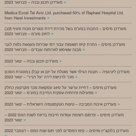
»
מעו”דכן תכנון ובניה – פברואר 2023
Medica Excel Tel Aviv Ltd. purchased 50% of Raphael Hospital Ltd.
»
from Harel Investments
מעו”דכן מיסים – החבות במע”מ בשל מכירת דירת מגורים מכוח סעיף 5(ב)
»
לחוק מע”מ – פברואר 2023
מעו”דכן מיסים – התרת קיזוז תשומות עבור דמי שכירות והוצאות נלוות לגבי
»
מבנה ששימש לארוחות עובדים – פברואר 2023
»
מעו”דכן תכנון ובניה – ינואר 2023
מעו”דכן ליטיגציה – חובות הגילוי אשר מוטלת על יזם או קבלן במסגרת הסכם
»
מכר לרכישת דירה “על הנייר” – ינואר 2023
מעו”דכן מיסים – דחיית ערעור על סיווג עסקאות מכר מקרקעין כחלק
»
מפעילות פירותית-עסקית החייבת במע”מ – ינואר 2023
»
מעו”דכן איכות הסביבה – טיוטת הטקסונומיה הישראלית – ינואר 2023
מעו”דכן מיסים – פרסום רשימת עמדות חייבות בדיווח לשנת המס 2022 –
»
ינואר 2023
מעו”דכן בלוקצ’יין ומיסים – קיזוז הפסדים לפני תום שנת המס – דצמבר 2022
»