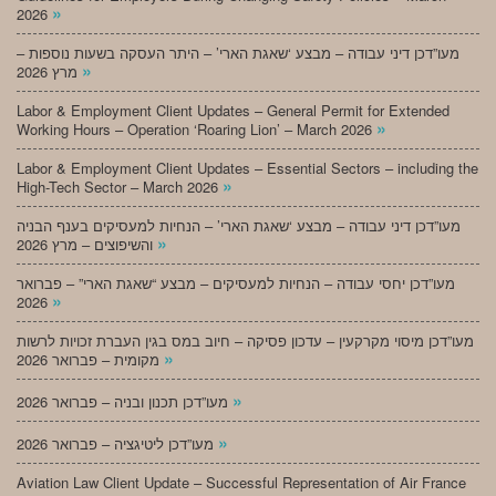
»
2026
מעו”דכן דיני עבודה – מבצע ‘שאגת הארי’ – היתר העסקה בשעות נוספות –
»
מרץ 2026
Labor & Employment Client Updates – General Permit for Extended
»
Working Hours – Operation ‘Roaring Lion’ – March 2026
Labor & Employment Client Updates – Essential Sectors – including the
»
High-Tech Sector – March 2026
מעו”דכן דיני עבודה – מבצע ‘שאגת הארי’ – הנחיות למעסיקים בענף הבניה
»
והשיפוצים – מרץ 2026
מעו”דכן יחסי עבודה – הנחיות למעסיקים – מבצע “שאגת הארי” – פברואר
»
2026
מעו”דכן מיסוי מקרקעין – עדכון פסיקה – חיוב במס בגין העברת זכויות לרשות
»
מקומית – פברואר 2026
»
מעו”דכן תכנון ובניה – פברואר 2026
»
מעו”דכן ליטיגציה – פברואר 2026
Aviation Law Client Update – Successful Representation of Air France