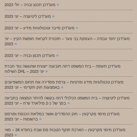
»
מעו”דכן תכנון ובניה – יולי 2023
»
מעו”דכן ליטיגציה – יוני 2023
»
מעו”דכן סייבר וטכנולוגיות מידע – יוני 2023
מעו”דכן יחסי עבודה – העסקת בני נוער – תזכורת לקראת חופשת הקיץ – יוני
»
2023
»
מעו”דכן תכנון ובניה – יוני 2023
מעו”דכן תעופה – בית המשפט דחה תובענה ייצוגית שהוגשה נגד חברת
»
השילוח DHL – יוני 2023
מעו”דכן טכנולוגיות מידע ופרטיות – צרפת מסדירה את תחום המשפיענים
»
באמצעות חוק תקדימי – יוני 2023
מעו”דכן ליטיגציה – בית המשפט הכלכלי דחה בקשה להיתר המצאה בתביעה
»
בסך של כ-2 מיליארד ש”ח – יוני 2023
מעו”דכן מיסוי מקרקעין – חוק ההסדרים אושר במליאת הכנסת ופורסם
»
ברשומות – יוני 2023
מעו”דכן מיסוי מקרקעין – הארכת תוקף הטבות מס שבח בתמ”א 38 – מאי
»
2023