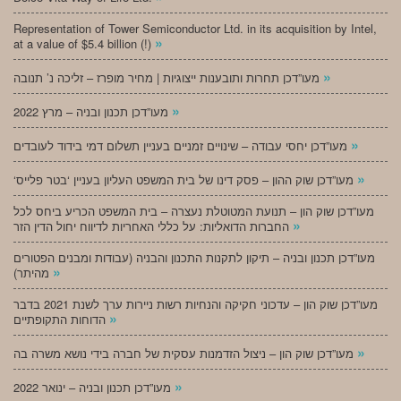
Representation of Tower Semiconductor Ltd. in its acquisition by Intel,
»
at a value of $5.4 billion (!)
»
מעו”דכן תחרות ותובענות ייצוגיות | מחיר מופרז – זליכה נ’ תנובה
»
מעו”דכן תכנון ובניה – מרץ 2022
»
מעו”דכן יחסי עבודה – שינויים זמניים בעניין תשלום דמי בידוד לעובדים
»
‘מעו”דכן שוק ההון – פסק דינו של בית המשפט העליון בעניין ‘בטר פלייס
מעו”דכן שוק הון – תנועת המטוטלת נעצרה – בית המשפט הכריע ביחס לכל
»
החברות הדואליות: על כללי האחריות לדיווח יחול הדין הזר
מעו”דכן תכנון ובניה – תיקון לתקנות התכנון והבניה (עבודות ומבנים הפטורים
»
מהיתר)
מעו”דכן שוק הון – עדכוני חקיקה והנחיות רשות ניירות ערך לשנת 2021 בדבר
»
הדוחות התקופתיים
»
מעו”דכן שוק הון – ניצול הזדמנות עסקית של חברה בידי נושא משרה בה
»
מעו”דכן תכנון ובניה – ינואר 2022