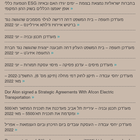
הטמעת כללי ESG בחברות ישראליות נמצאת בצומת – ימים יגידו האם ובאיזה
»
אופן יאומצו הכללים בשוק ההון המקומי
מעו”דכן תעופה – בית המשפט דחה דרישה לגילוי מסמכים שהוגשה נגד
»
בריטיש איירוויז ודלתא איירליינס – יוני 2022
»
מעו”דכן תכנון ובניה – יוני 2022
מעו”דכן תעופה – בית המשפט העליון דחה תובענה ייצוגית שהוגשה נגד חברת
»
התעופה איזיג’ט – יוני 2022
»
מעו”דכן מיסים – עדכון פסיקה – מיסוי עסקת תמורות – יוני 2022
מעו”דכן יחסי עבודה – תיקון לחוק דמי מחלה (תיקון מס’ 6), התשפ”ב-2022 –
»
מאי 2022
Dor Alon signed a Strategic Agreements With Afcon Electric
»
Transportation
מעו”דכן תכנון ובניה – עיריית תל אביב מעדכנת את תוכנית המתאר תא/500
»
ומקדמת את תוכנית תא/5500 – מאי 2022
מעו”דכן יחסי עבודה – העסקת עובדים ביום הזיכרון וביום העצמאות – אפריל
»
2022