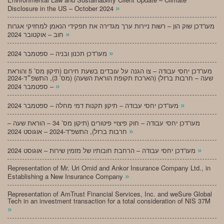
»
Disclosure in the US – October 2024
מעו”דכן שוק הון – רשות ניירות ערך מגדירה את תפקידי הנאמן למחזיקי אגרות
»
חוב – אוקטובר 2024
»
מעו”דכן תכנון ובניה – ספטמבר 2024
מעו”דכן יחסי עבודה – צו הגנה על עובדים בשעת חירום (תיקון מס’ 5 והוראת
שעה – חרבות ברזל) (הארכת תקופת הוראת השעה) (מס’ 3), התשפ״ד-2024
»
– ספטמבר 2024
»
מעו”דכן יחסי עבודה – תיקון תקנות דמי מחלה – ספטמבר 2024
מעו”דכן יחסי עבודה – חוק פיצויי פיטורים (תיקון מס’ 34 – הוראת שעה –
»
חרבות ברזל), התשפ”ד-2024 – אוגוסט 2024
»
מעו”דכן יחסי עבודה – הרחבת חובותיו של מזמין שירות – אוגוסט 2024
Representation of Mr. Uri Omid and Ankor Insurance Company Ltd., in
»
Establishing a New Insurance Company
Representation of AmTrust Financial Services, Inc. and weSure Global
Tech in an investment transaction for a total consideration of NIS 37M
»