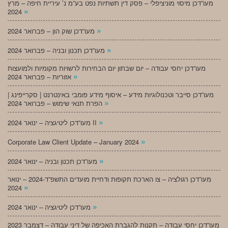
מעו”דכן מיסוי מוניציפלי – פסק דין תשתיות נפט בע”מ נ’ עיריית חיפה – מרץ
»
2024
»
מעו”דכן שוק הון – פברואר 2024
»
מעו”דכן תכנון ובניה – פברואר 2024
מעו”דכן יחסי עבודה – יום שבתון יום הבחירות לרשויות מקומיות ולמועצות
»
אזוריות – פברואר 2024
מעו”דכן סייבר וטכנולוגיות מידע – איסוף מידע פומבי באינטרנט | סקרייפינג |
»
הפרת תנאי שימוש – פברואר 2024
»
מעו”דכן ליטיגציה – ינואר 2024 II
»
Corporate Law Client Update – January 2024
»
מעו”דכן תכנון ובניה – ינואר 2024
מעו”דכן רגולציה – צו הארכת תקופות ודחיית מועדים התשפ”ד-2024 – ינואר
»
2024
»
מעו”דכן ליטיגציה – ינואר 2024
מעו”דכן יחסי עבודה – תקנות להגברת האכיפה של דיני עבודה – דצמבר 2023