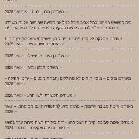
»
מעו”דכן תכנון ובניה – פברואר 2025
בית המשפט המחוזי בתל אביב קיבל במלואה תביעה שהוגשה על ידי משרדנו
»
במסגרת מו”מ לכניסה למיזם השקעה בפרויקט נדל”ן בתל אביב-יפו
מעו”דכן מחלקת לקוחות פרטיים, ניהול הון משפחתי והעברות בין-דוריות
»
בעסקים משפחתיים – ינואר 2025
»
מעו”דכן מיסוי מוניציפלי – ינואר 2025
»
מעודכן תכנון ובניה – ינואר 2025
מעו”דכן מיסים – מיסוי רווחים לא מחולקים וחברות מעטים – עדכון חקיקה –
»
ינואר 2025
»
מעו”דכן תקשורת ולשון הרע – ינואר 2025
מעו”דכן איכות סביבה וקיימות – מתווה סיוע להתמודדות עם מס פחמן – ינואר
»
2025
מעו”דכן איכות סביבה וקיימות ושוק ההון – דוח ביקורת רשות ניירות ערך בנושא
»
דיווחי סביבה ואקלים – דצמבר 2024
»