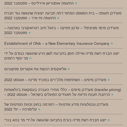
»
התעופה אוסטריאן איירליינס – ספטמבר 2022
מעו”דכן תעופה – בית המשפט המחוזי דחה תביעה ייצוגית שהוגשה נגד חברת
»
התעופה וויז אייר – ספטמבר 2022
מעו”דכן מיסוי מוניציפלי – עדכון פסיקה – ביטול חיוב רטרואקטיבי בארנונה –
»
ספטמבר 2022
»
Establishment of Ofek – a New Elementary Insurance Company
ייצוג חברת רשת מדיה ואיילה חסון בתביעת לשון הרע שהוגשה כנגדם על ידי
»
מר יוסף רחמים
»
אליאקסיס רוכשת את אקווריוס ספקטרום
»
מעו”דכן מיסים – השתתפות מלכ”רים במכרזי מדינה – אוגוסט 2022
מעו”דכן מיסים – כללי מחירי העברה בעסקאות בינלאומיות (transfer pricing)
»
– הרחבת חובות הדיווח על תאגידים הפועלים בישראל – אוגוסט 2022
מעו”דכן טכנולוגיות מידע ופרטיות – רפורמה בחוק זכויות הפרטיות של
»
קליפורניה – יולי 2022
»
ייצוג חברת רשת מדיה בע”מ בתביעה שהוגשה על-ידי מר בהא בכרי