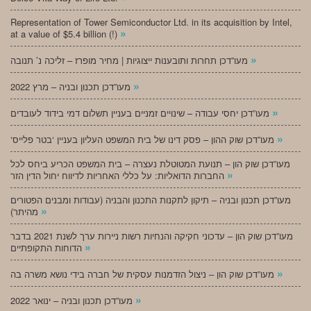
Representation of Tower Semiconductor Ltd. in its acquisition by Intel,
»
at a value of $5.4 billion (!)
»
מעו”דכן תחרות ותובענות ייצוגיות | מחיר מופרז – זליכה נ’ תנובה
»
מעו”דכן תכנון ובניה – מרץ 2022
»
מעו”דכן יחסי עבודה – שינויים זמניים בעניין תשלום דמי בידוד לעובדים
»
‘מעו”דכן שוק ההון – פסק דינו של בית המשפט העליון בעניין ‘בטר פלייס
מעו”דכן שוק הון – תנועת המטוטלת נעצרה – בית המשפט הכריע ביחס לכל
»
החברות הדואליות: על כללי האחריות לדיווח יחול הדין הזר
מעו”דכן תכנון ובניה – תיקון לתקנות התכנון והבניה (עבודות ומבנים הפטורים
»
מהיתר)
מעו”דכן שוק הון – עדכוני חקיקה והנחיות רשות ניירות ערך לשנת 2021 בדבר
»
הדוחות התקופתיים
»
מעו”דכן שוק הון – ניצול הזדמנות עסקית של חברה בידי נושא משרה בה
»
מעו”דכן תכנון ובניה – ינואר 2022