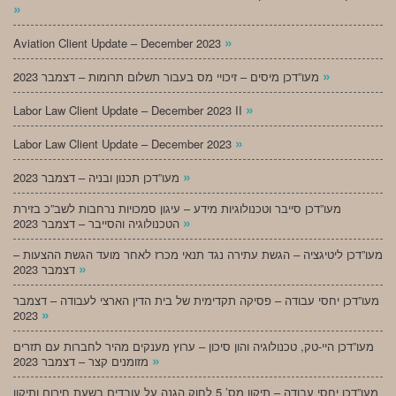
»
»
Aviation Client Update – December 2023
»
מעו”דכן מיסים – זיכויי מס בעבור תשלום תרומות – דצמבר 2023
»
Labor Law Client Update – December 2023 II
»
Labor Law Client Update – December 2023
»
מעו”דכן תכנון ובניה – דצמבר 2023
מעו”דכן סייבר וטכנולוגיות מידע – עיגון סמכויות נרחבות לשב”כ בזירת
»
הטכנולוגיה והסייבר – דצמבר 2023
מעו”דכן ליטיגציה – הגשת עתירה נגד תנאי מכרז לאחר מועד הגשת ההצעות –
»
דצמבר 2023
מעו”דכן יחסי עבודה – פסיקה תקדימית של בית הדין הארצי לעבודה – דצמבר
»
2023
מעו”דכן היי-טק, טכנולוגיה והון סיכון – ערוץ מענקים מהיר לחברות עם תזרים
»
מזומנים קצר – דצמבר 2023
מעו”דכן יחסי עבודה – תיקון מס’ 5 לחוק הגנה על עובדים בשעת חירום ותיקון