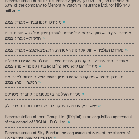
Representation of Alifim Insurance Agency (2002) Ltd., on the sale of
50% of the company to Menora Mivtachim Insurance Ltd. for NIS 140
»
million
»
מעו”דכן תכנון ובניה – אפריל 2022
מעו”דכן שוק הון – חוק שכר שווה לעובדת ולעובד (תיקון מס’ 6) – חובות דיווח
»
חדשות – אפריל 2022
»
מעו”דכן רגולציה – חוק עקרונות האסדרה, התשפ”ב-2021 – אפריל 2022
מעו”דכן יחסי עבודה – תיקון חוק עבודת נשים – תחולה על הורים המגדלים
»
את ילדיהם ללא סיוע של בן או בת זוג נוסף – מרץ 2022
מעו”דכן מיסים – פסיקת ביהמ”ש העליון בנושא הוצאות פיתוח לצרכי מס
»
רכישה – מרץ 2022
»
מכירת השליטה בגסטטנרטק לחברת מטריקס
»
ייצוג רפק אנרגיה בעסקה לרכישת שתי חברות מידי דלק
Representation of Icon Group Ltd. (iDigital) in an acquisition agreement
»
of the control of VISUAL D.G. Ltd.
Representation of Sky Fund in the acquisition of 50% of the shares of
»
Dolce Vita Way of Life Ltd.