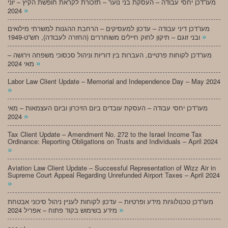
מעו”דכן יחסי עבודה – העסקת בני נוער – תזכורת לקראת חופשת הקיץ – יוני
»
2024
מעו”דכן דיני עבודה – עדכון למעסיקים – הרחבת ההגנות למשרתי מילואים
»
ובני זוגם – תיקון לחוק חיילים משוחררים (החזרה לעבודה), תש”ט-1949
מעו”דכן לקוחות פרטיים, העברות בין דוריות וניהול סכסוכי משפחה וירושה –
»
מאי 2024
Labor Law Client Update – Memorial and Independence Day – May 2024
»
מעו”דכן יחסי עבודה – העסקת עובדים ביום הזיכרון וביום העצמאות – מאי
»
2024
Tax Client Update – Amendment No. 272 to the Israel Income Tax
Ordinance: Reporting Obligations on Trusts and Individuals – April 2024
»
Aviation Law Client Update – Successful Representation of Wizz Air in
Supreme Court Appeal Regarding Unrefunded Airport Taxes – April 2024
»
מעו”דכן טכנולוגיות מידע ופרטיות – עדכון לקוחות לעניין ניהול סיכוני אבטחת
»
מידע בשימוש בקוד פתוח – אפריל 2024