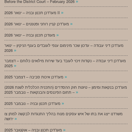
»
Before the District Court – February 2026
»
מעו”דכן תכנון ובניה – ינואר 2026 II
»
מעו”דכן קניין רוחני ופטנטים – ינואר 2026
»
מעודכן תכנון ובניה – ינואר 2026
מעו”דכן דיני עבודה – עדכון שכר מינימום ענפי לעובדים בענף הניקיון – ינואר
»
2026
מעו”דכן דיני עבודה – נקודות זיכוי לעובד בעד שירות מילואים כלוחם – דצמבר
»
2025
»
מעו”דכן איכות סביבה – דצמבר 2025
מעו”דכן בנקאות ומימון – טיוטת חוק ההסדרים (התכנית הכלכלית לשנת 2026)
»
– תחום הפיננסים והבנקאות – נובמבר 2025
»
מעו”דכן תכנון ובניה – נובמבר 2025
משרדנו ייצג את בתו של איש עסקים מנוח בהליך התנגדות לבקשה למתן צו
»
ירושה
»
מעו”דכן תכנון ובניה – אוקטובר 2025