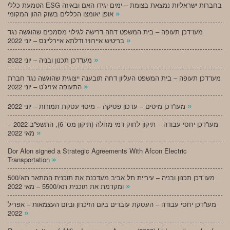
הטמעת כללי ESG בחברות ישראליות נמצאת בצומת – ימים יגידו האם ובאיזה
»
אופן יאומצו הכללים בשוק ההון המקומי
מעו”דכן תעופה – בית המשפט דחה דרישה לגילוי מסמכים שהוגשה נגד
»
בריטיש איירוויז ודלתא איירליינס – יוני 2022
»
מעו”דכן תכנון ובניה – יוני 2022
מעו”דכן תעופה – בית המשפט העליון דחה תובענה ייצוגית שהוגשה נגד חברת
»
התעופה איזיג’ט – יוני 2022
»
מעו”דכן מיסים – עדכון פסיקה – מיסוי עסקת תמורות – יוני 2022
מעו”דכן יחסי עבודה – תיקון לחוק דמי מחלה (תיקון מס’ 6), התשפ”ב-2022 –
»
מאי 2022
Dor Alon signed a Strategic Agreements With Afcon Electric
»
Transportation
מעו”דכן תכנון ובניה – עיריית תל אביב מעדכנת את תוכנית המתאר תא/500
»
ומקדמת את תוכנית תא/5500 – מאי 2022
מעו”דכן יחסי עבודה – העסקת עובדים ביום הזיכרון וביום העצמאות – אפריל
»
2022