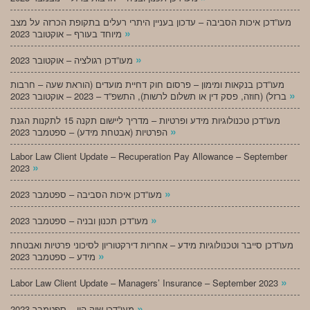
מעו”דכן איכות הסביבה – עדכון בעניין היתרי רעלים בתקופת הכרזה על מצב
»
מיוחד בעורף – אוקטובר 2023
»
מעו”דכן רגולציה – אוקטובר 2023
מעו”דכן בנקאות ומימון – פרסום חוק דחיית מועדים (הוראת שעה – חרבות
»
ברזל) (חוזה, פסק דין או תשלום לרשות), התשפ”ד – 2023 – אוקטובר 2023
מעו”דכן טכנולוגיות מידע ופרטיות – מדריך ליישום תקנה 15 לתקנות הגנת
»
הפרטיות (אבטחת מידע) – ספטמבר 2023
Labor Law Client Update – Recuperation Pay Allowance – September
»
2023
»
מעו”דכן איכות הסביבה – ספטמבר 2023
»
מעו”דכן תכנון ובניה – ספטמבר 2023
מעו”דכן סייבר וטכנולוגיות מידע – אחריות דירקטוריון לסיכוני פרטיות ואבטחת
»
מידע – ספטמבר 2023
»
Labor Law Client Update – Managers’ Insurance – September 2023
»
מעו”דכן שוק הון – ספטמבר 2023