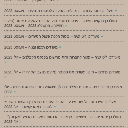
»
מעו”דכן יחסי עבודה – הגבלת ההפקדה לביטוח מנהלים – אוגוסט 2023
מעו”דכן בנקאות ומימון – פרסום תזכיר חוק הסדרת עסקאות איגוח (תיקוני
»
חקיקה), התשפ”ג 2023 – אוגוסט 2023
»
מעו”דכן ליטיגציה – ביטול הלכת פיצול הסעדים – אוגוסט 2023
»
מעו”דכן תכנון ובניה – אוגוסט 2023
מעו”דכן ליטיגציה – פטור לחברות זרות מרישום בפנקס הקבלנים – יולי 2023
»
מעו”דכן מיסים – תיקון פקודת מס הכנסה (מקום מושבו של יחיד) – יולי 2023
»
מעו”דכן תכנון ובניה – תכנית כוללנית חולון ח/2040 (מס’ 505-1043090) – יולי
»
2023
מעו”דכן סייבר וטכנולוגיות מידע – הסדר העברת מידע בין האיחוד האירופי
»
לחברות אמריקאיות – יולי 2023
מעו”דכן יחסי עבודה – פיצויים בגין אובדן הכנסות בעקבות מבצע “מגן וחץ” –
»
יולי 2023