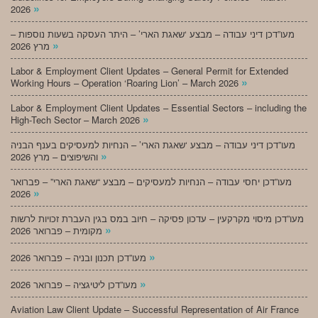
»
2026
מעו”דכן דיני עבודה – מבצע ‘שאגת הארי’ – היתר העסקה בשעות נוספות –
»
מרץ 2026
Labor & Employment Client Updates – General Permit for Extended
»
Working Hours – Operation ‘Roaring Lion’ – March 2026
Labor & Employment Client Updates – Essential Sectors – including the
»
High-Tech Sector – March 2026
מעו”דכן דיני עבודה – מבצע ‘שאגת הארי’ – הנחיות למעסיקים בענף הבניה
»
והשיפוצים – מרץ 2026
מעו”דכן יחסי עבודה – הנחיות למעסיקים – מבצע “שאגת הארי” – פברואר
»
2026
מעו”דכן מיסוי מקרקעין – עדכון פסיקה – חיוב במס בגין העברת זכויות לרשות
»
מקומית – פברואר 2026
»
מעו”דכן תכנון ובניה – פברואר 2026
»
מעו”דכן ליטיגציה – פברואר 2026
Aviation Law Client Update – Successful Representation of Air France