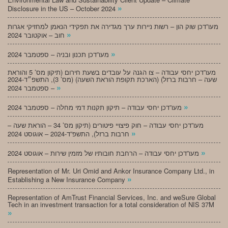
»
Disclosure in the US – October 2024
מעו”דכן שוק הון – רשות ניירות ערך מגדירה את תפקידי הנאמן למחזיקי אגרות
»
חוב – אוקטובר 2024
»
מעו”דכן תכנון ובניה – ספטמבר 2024
מעו”דכן יחסי עבודה – צו הגנה על עובדים בשעת חירום (תיקון מס’ 5 והוראת
שעה – חרבות ברזל) (הארכת תקופת הוראת השעה) (מס’ 3), התשפ״ד-2024
»
– ספטמבר 2024
»
מעו”דכן יחסי עבודה – תיקון תקנות דמי מחלה – ספטמבר 2024
מעו”דכן יחסי עבודה – חוק פיצויי פיטורים (תיקון מס’ 34 – הוראת שעה –
»
חרבות ברזל), התשפ”ד-2024 – אוגוסט 2024
»
מעו”דכן יחסי עבודה – הרחבת חובותיו של מזמין שירות – אוגוסט 2024
Representation of Mr. Uri Omid and Ankor Insurance Company Ltd., in
»
Establishing a New Insurance Company
Representation of AmTrust Financial Services, Inc. and weSure Global
Tech in an investment transaction for a total consideration of NIS 37M
»