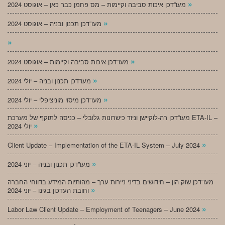
»
מעו”דכן איכות סביבה וקיימות – מס פחמן כבר כאן – אוגוסט 2024
»
מעו”דכן תכנון ובניה – אוגוסט 2024
»
»
מעו”דכן איכות סביבה וקיימות – אוגוסט 2024
»
מעו”דכן תכנון ובניה – יולי 2024
»
מעו”דכן מיסוי מוניציפלי – יולי 2024
מעו”דכן רה-לוקיישן וניוד כישרונות גלובלי – כניסה לתוקף של מערכת ETA-IL –
»
יולי 2024
»
Client Update – Implementation of the ETA-IL System – July 2024
»
מעו”דכן תכנון ובניה – יוני 2024
מעו”דכן שוק הון – חידושים בדיני ניירות ערך – מהותיות המידע בדווחי החברה
»
וחובת העדכון בגינו – יוני 2024
»
Labor Law Client Update – Employment of Teenagers – June 2024