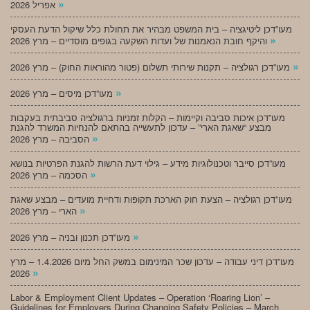
»
אפריל 2026
מעו”דכן ליטיגציה – בית המשפט מבהיר את תחולת כלל שיקול הדעת העסקי
»
והיקף חובת הנאמנות של ועדות השקעה בגופים מוסדיים – מרץ 2026
»
מעו”דכן רגולציה – תקנות שירותי תשלום (פטור מהוראות החוק) – מרץ 2026
»
מעו”דכן מיסים – מרץ 2026
מעו”דכן איכות סביבה וקיימות – הקלות זמניות ברגולציה סביבתית בעקבות
מבצע “שאגת הארי” – עדכון לתעשייה בהתאם להנחיות המשרד להגנת
»
הסביבה – מרץ 2026
מעו”דכן סייבר וטכנולוגיות מידע – גילוי דעת הרשות להגנת הפרטיות בנושא
»
הסכמה – מרץ 2026
מעו”דכן רגולציה – הצעת חוק הארכת תקופות ודחיית מועדים – מבצע שאגת
»
הארי – מרץ 2026
»
מעו”דכן תכנון ובניה – מרץ 2026
מעו”דכן דיני עבודה – עדכון שכר המינימום במשק החל מיום 1.4.2026 – מרץ
»
2026
Labor & Employment Client Updates – Operation ‘Roaring Lion’ –
Guidelines for Employers During Changing Safety Policies – March