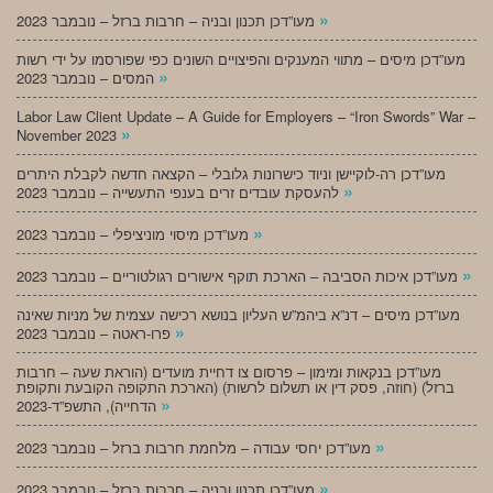
»
מעו”דכן תכנון ובניה – חרבות ברזל – נובמבר 2023
מעו”דכן מיסים – מתווי המענקים והפיצויים השונים כפי שפורסמו על ידי רשות
»
המסים – נובמבר 2023
Labor Law Client Update – A Guide for Employers – “Iron Swords” War –
»
November 2023
מעו”דכן רה-לוקיישן וניוד כישרונות גלובלי – הקצאה חדשה לקבלת היתרים
»
להעסקת עובדים זרים בענפי התעשייה – נובמבר 2023
»
מעו”דכן מיסוי מוניציפלי – נובמבר 2023
»
מעו”דכן איכות הסביבה – הארכת תוקף אישורים רגולטוריים – נובמבר 2023
מעו”דכן מיסים – דנ”א ביהמ”ש העליון בנושא רכישה עצמית של מניות שאינה
»
פרו-ראטה – נובמבר 2023
מעו”דכן בנקאות ומימון – פרסום צו דחיית מועדים (הוראת שעה – חרבות
ברזל) (חוזה, פסק דין או תשלום לרשות) (הארכת התקופה הקובעת ותקופת
»
הדחייה), התשפ”ד-2023
»
מעו”דכן יחסי עבודה – מלחמת חרבות ברזל – נובמבר 2023
»
מעו”דכן תכנון ובניה – חרבות ברזל – נובמבר 2023