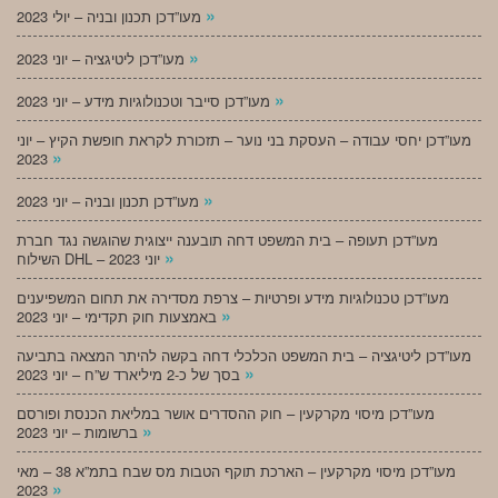
»
מעו”דכן תכנון ובניה – יולי 2023
»
מעו”דכן ליטיגציה – יוני 2023
»
מעו”דכן סייבר וטכנולוגיות מידע – יוני 2023
מעו”דכן יחסי עבודה – העסקת בני נוער – תזכורת לקראת חופשת הקיץ – יוני
»
2023
»
מעו”דכן תכנון ובניה – יוני 2023
מעו”דכן תעופה – בית המשפט דחה תובענה ייצוגית שהוגשה נגד חברת
»
השילוח DHL – יוני 2023
מעו”דכן טכנולוגיות מידע ופרטיות – צרפת מסדירה את תחום המשפיענים
»
באמצעות חוק תקדימי – יוני 2023
מעו”דכן ליטיגציה – בית המשפט הכלכלי דחה בקשה להיתר המצאה בתביעה
»
בסך של כ-2 מיליארד ש”ח – יוני 2023
מעו”דכן מיסוי מקרקעין – חוק ההסדרים אושר במליאת הכנסת ופורסם
»
ברשומות – יוני 2023
מעו”דכן מיסוי מקרקעין – הארכת תוקף הטבות מס שבח בתמ”א 38 – מאי
»
2023