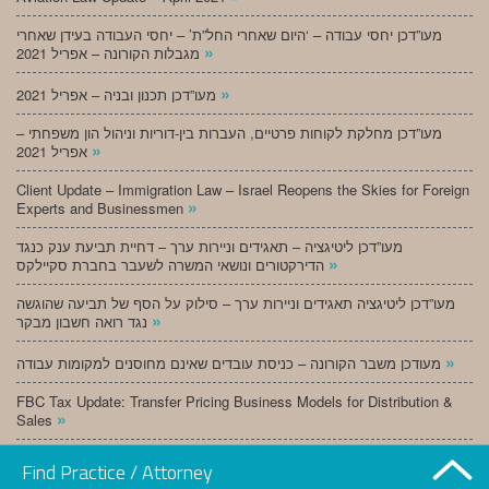
מעו”דכן יחסי עבודה – ‘היום שאחרי החל”ת’ – יחסי העבודה בעידן שאחרי
»
מגבלות הקורונה – אפריל 2021
»
מעו”דכן תכנון ובניה – אפריל 2021
מעו”דכן מחלקת לקוחות פרטיים, העברות בין-דוריות וניהול הון משפחתי –
»
אפריל 2021
Client Update – Immigration Law – Israel Reopens the Skies for Foreign
»
Experts and Businessmen
מעו”דכן ליטיגציה – תאגידים וניירות ערך – דחיית תביעת ענק כנגד
»
הדירקטורים ונושאי המשרה לשעבר בחברת סקיילקס
מעו”דכן ליטיגציה תאגידים וניירות ערך – סילוק על הסף של תביעה שהוגשה
»
נגד רואה חשבון מבקר
»
מעודכן משבר הקורונה – כניסת עובדים שאינם מחוסנים למקומות עבודה
FBC Tax Update: Transfer Pricing Business Models for Distribution &
»
Sales
»
מעו”דכן תכנון ובניה – מרץ 2021
Find Practice / Attorney