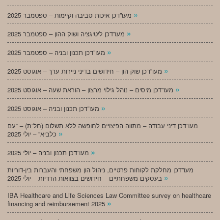
»
מעו”דכן איכות סביבה וקיימות – ספטמבר 2025
»
מעו”דכן ליטיגציה ושוק ההון – ספטמבר 2025
»
מעו”דכן תכנון ובניה – ספטמבר 2025
»
מעו”דכן שוק הון – חידושים בדיני ניירות ערך – אוגוסט 2025
»
מעו”דכן מיסים – נוהל גילוי מרצון – הוראת שעה – אוגוסט 2025
»
מעו”דכן תכנון ובניה – אוגוסט 2025
מעו”דכן דיני עבודה – מתווה הפיצויים לחופשה ללא תשלום (חל”ת) – “עם
»
כלביא” – יולי 2025
»
מעו”דכן תכנון ובניה – יולי 2025
מעו”דכן מחלקת לקוחות פרטיים, ניהול הון משפחתי והעברות בין-דוריות
»
בעסקים משפחתיים – חידושים בצוואות הדדיות – יולי 2025
IBA Healthcare and Life Sciences Law Committee survey on healthcare
»
financing and reimbursement 2025