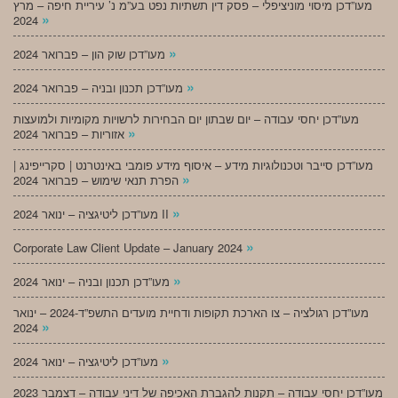
מעו”דכן מיסוי מוניציפלי – פסק דין תשתיות נפט בע”מ נ’ עיריית חיפה – מרץ
»
2024
»
מעו”דכן שוק הון – פברואר 2024
»
מעו”דכן תכנון ובניה – פברואר 2024
מעו”דכן יחסי עבודה – יום שבתון יום הבחירות לרשויות מקומיות ולמועצות
»
אזוריות – פברואר 2024
מעו”דכן סייבר וטכנולוגיות מידע – איסוף מידע פומבי באינטרנט | סקרייפינג |
»
הפרת תנאי שימוש – פברואר 2024
»
מעו”דכן ליטיגציה – ינואר 2024 II
»
Corporate Law Client Update – January 2024
»
מעו”דכן תכנון ובניה – ינואר 2024
מעו”דכן רגולציה – צו הארכת תקופות ודחיית מועדים התשפ”ד-2024 – ינואר
»
2024
»
מעו”דכן ליטיגציה – ינואר 2024
מעו”דכן יחסי עבודה – תקנות להגברת האכיפה של דיני עבודה – דצמבר 2023