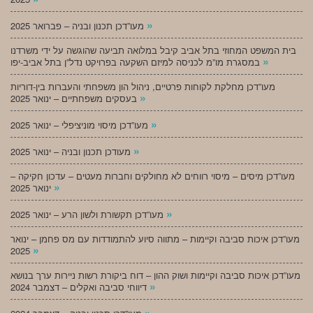
»
מעו”דכן תכנון ובניה – פברואר 2025
בית המשפט המחוזי בתל אביב קיבל במלואה תביעה שהוגשה על ידי משרדנו
»
במסגרת מו”מ לכניסה למיזם השקעה בפרויקט נדל”ן בתל אביב-יפו
מעו”דכן מחלקת לקוחות פרטיים, ניהול הון משפחתי והעברות בין-דוריות
»
בעסקים משפחתיים – ינואר 2025
»
מעו”דכן מיסוי מוניציפלי – ינואר 2025
»
מעודכן תכנון ובניה – ינואר 2025
מעו”דכן מיסים – מיסוי רווחים לא מחולקים וחברות מעטים – עדכון חקיקה –
»
ינואר 2025
»
מעו”דכן תקשורת ולשון הרע – ינואר 2025
מעו”דכן איכות סביבה וקיימות – מתווה סיוע להתמודדות עם מס פחמן – ינואר
»
2025
מעו”דכן איכות סביבה וקיימות ושוק ההון – דוח ביקורת רשות ניירות ערך בנושא
»
דיווחי סביבה ואקלים – דצמבר 2024
»