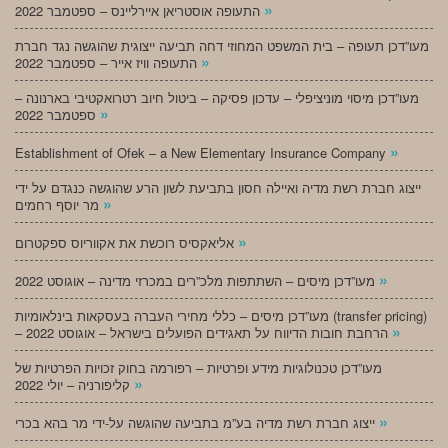
»
התעופה אוסטריאן איירליינס – ספטמבר 2022
מעו”דכן תעופה – בית המשפט המחוזי דחה תביעה ייצוגית שהוגשה נגד חברת
»
התעופה וויז אייר – ספטמבר 2022
מעו”דכן מיסוי מוניציפלי – עדכון פסיקה – ביטול חיוב רטרואקטיבי בארנונה –
»
ספטמבר 2022
»
Establishment of Ofek – a New Elementary Insurance Company
ייצוג חברת רשת מדיה ואיילה חסון בתביעת לשון הרע שהוגשה כנגדם על ידי
»
מר יוסף רחמים
»
אליאקסיס רוכשת את אקווריוס ספקטרום
»
מעו”דכן מיסים – השתתפות מלכ”רים במכרזי מדינה – אוגוסט 2022
מעו”דכן מיסים – כללי מחירי העברה בעסקאות בינלאומיות (transfer pricing)
»
– הרחבת חובות הדיווח על תאגידים הפועלים בישראל – אוגוסט 2022
מעו”דכן טכנולוגיות מידע ופרטיות – רפורמה בחוק זכויות הפרטיות של
»
קליפורניה – יולי 2022
»
ייצוג חברת רשת מדיה בע”מ בתביעה שהוגשה על-ידי מר בהא בכרי