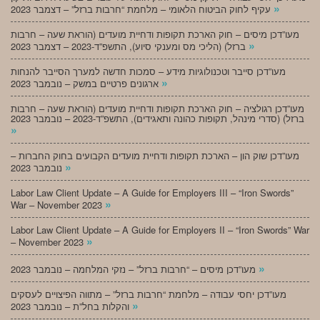
»
עקיף לחוק הביטוח הלאומי – מלחמת “חרבות ברזל” – דצמבר 2023
מעו”דכן מיסים – חוק הארכת תקופות ודחיית מועדים (הוראת שעה – חרבות
»
ברזל) (הליכי מס ומענקי סיוע), התשפ”ד-2023 – דצמבר 2023
מעו”דכן סייבר וטכנולוגיות מידע – סמכות חדשה למערך הסייבר להנחות
»
ארגונים פרטיים במשק – נובמבר 2023
מעו”דכן רגולציה – חוק הארכת תקופות ודחיית מועדים (הוראת שעה – חרבות
ברזל) (סדרי מינהל, תקופות כהונה ותאגידים), התשפ”ד-2023 – נובמבר 2023
»
מעו”דכן שוק הון – הארכת תקופות ודחיית מועדים הקבועים בחוק החברות –
»
נובמבר 2023
Labor Law Client Update – A Guide for Employers III – “Iron Swords”
»
War – November 2023
Labor Law Client Update – A Guide for Employers II – “Iron Swords” War
»
– November 2023
»
מעו”דכן מיסים – “חרבות ברזל” – נזקי המלחמה – נובמבר 2023
מעו”דכן יחסי עבודה – מלחמת “חרבות ברזל” – מתווה הפיצויים לעסקים
»
והקלות בחל”ת – נובמבר 2023