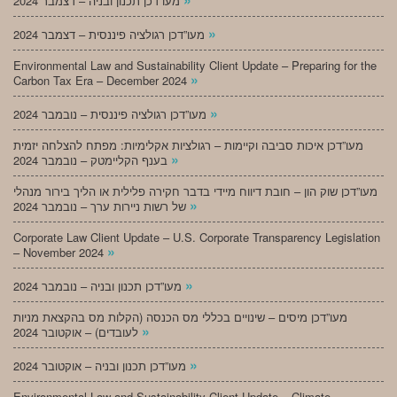
מעו”דכן תכנון ובניה – דצמבר 2024
»
מעו”דכן רגולציה פיננסית – דצמבר 2024
Environmental Law and Sustainability Client Update – Preparing for the
»
Carbon Tax Era – December 2024
»
מעו”דכן רגולציה פיננסית – נובמבר 2024
מעו”דכן איכות סביבה וקיימות – רגולציות אקלימיות: מפתח להצלחה יזמית
»
בענף הקליימטק – נובמבר 2024
מעו”דכן שוק הון – חובת דיווח מיידי בדבר חקירה פלילית או הליך בירור מנהלי
»
של רשות ניירות ערך – נובמבר 2024
Corporate Law Client Update – U.S. Corporate Transparency Legislation
»
– November 2024
»
מעו”דכן תכנון ובניה – נובמבר 2024
מעו”דכן מיסים – שינויים בכללי מס הכנסה (הקלות מס בהקצאת מניות
»
לעובדים) – אוקטובר 2024
»
מעו”דכן תכנון ובניה – אוקטובר 2024
Environmental Law and Sustainability Client Update – Climate