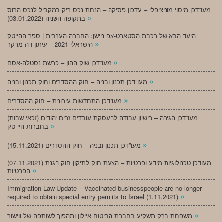
מעו”דכן מיסוי מוניציפלי – עדכון פסיקה – הנחת נכס ריק במקביל לנכס הרוס
»
בתקופה השניה (03.01.2022)
היעד הבא של רכבת הסטארט-אפ ניישן: החברה הערבית | ספר ההייטק
»
הישראלי 2021 – עיתון דה מרקר
»
מעו”דכן שוק ההון – פרשת נסטלה-אסם
»
מעו”דכן תכנון ובניה – חוק ההסדרים וחוק תכנון ובניה
»
מעו”דכן התחדשות עירונית – חוק ההסדרים
מעו”דכן הגירה – רישיון עבודה להעסקת עובדים זרים יהודים (זכאי שבות)
»
בחברות היי-טק
»
מעו”דכן תכנון ובניה – חוק ההסדרים (15.11.2021)
(07.11.2021) מעודכן טכנולוגיות מידע ופרטיות – הצעת חוק לתיקון חוק הגנת
»
הפרטיות
Immigration Law Update – Vaccinated businesspeople are no longer
»
required to obtain special entry permits to Israel (1.11.2021)
»
משפחת ברק תשקיע בחברת הביטוח איילון ותהפוך לשותפה של ווישור