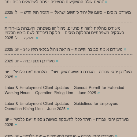
»
האם עולם המשקיעים הכשירים ייפתח לישראלים רבים יותר?
מעו”דכן מיסים – סיווגו של יחיד כ”תושב ישראל” – תזכיר חוק חדש – יולי 2025
»
מעו”דכן מחלקת לקוחות פרטיים, ניהול הון משפחתי והעברות בין-דוריות
בעסקים משפחתיים ומחלקת מיסים – חלוקת דיבידנד לשם ביצוע הסכמי
»
חלוקה – יולי 2025
»
מעו”דכן איכות סביבה וקיימות – הוראת ניהול בנקאי תקין 345 – יוני 2025
»
מעו”דכן תכנון ובניה – יוני 2025
מעו”דכן יחסי עבודה – הגדרת המושג “משק חיוני” – מלחמת “עם כלביא” – יוני
»
2025
Labor & Employment Client Updates – General Permit for Extended
»
Working Hours – Operation Rising Lion – June 2025
Labor & Employment Client Updates – Guidelines for Employers –
»
Operation Rising Lion – June 2025
מעו”דכן יחסי עבודה – היתר כללי להעסקה בשעות נוספות “עם כלביא” – יוני
»
2025
»
מעו”דכן יחסי עבודה – הנחיות למעסיקים – “עם כלביא” – יוני 2025