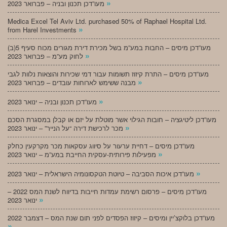
»
מעו”דכן תכנון ובניה – פברואר 2023
Medica Excel Tel Aviv Ltd. purchased 50% of Raphael Hospital Ltd.
»
from Harel Investments
מעו”דכן מיסים – החבות במע”מ בשל מכירת דירת מגורים מכוח סעיף 5(ב)
»
לחוק מע”מ – פברואר 2023
מעו”דכן מיסים – התרת קיזוז תשומות עבור דמי שכירות והוצאות נלוות לגבי
»
מבנה ששימש לארוחות עובדים – פברואר 2023
»
מעו”דכן תכנון ובניה – ינואר 2023
מעו”דכן ליטיגציה – חובות הגילוי אשר מוטלת על יזם או קבלן במסגרת הסכם
»
מכר לרכישת דירה “על הנייר” – ינואר 2023
מעו”דכן מיסים – דחיית ערעור על סיווג עסקאות מכר מקרקעין כחלק
»
מפעילות פירותית-עסקית החייבת במע”מ – ינואר 2023
»
מעו”דכן איכות הסביבה – טיוטת הטקסונומיה הישראלית – ינואר 2023
מעו”דכן מיסים – פרסום רשימת עמדות חייבות בדיווח לשנת המס 2022 –
»
ינואר 2023
מעו”דכן בלוקצ’יין ומיסים – קיזוז הפסדים לפני תום שנת המס – דצמבר 2022
»