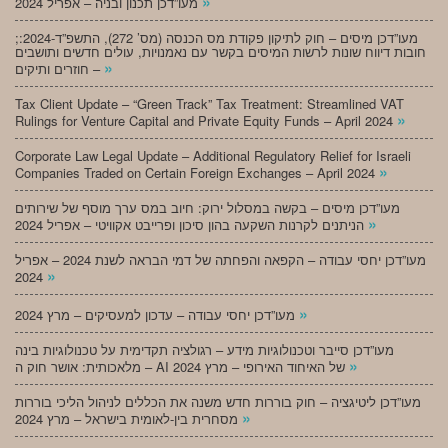
»
מעו”דכן תכנון ובניה – אפריל 2024
;מעו”דכן מיסים – חוק לתיקון פקודת מס הכנסה (מס’ 272), התשפ”ד-2024:
חובות דיווח שונות לרשות המיסים בקשר עם נאמנויות, עולים חדשים ותושבים
»
חוזרים ותיקים –
Tax Client Update – “Green Track” Tax Treatment: Streamlined VAT
»
Rulings for Venture Capital and Private Equity Funds – April 2024
Corporate Law Legal Update – Additional Regulatory Relief for Israeli
»
Companies Traded on Certain Foreign Exchanges – April 2024
מעו”דכן מיסים – בקשה במסלול ירוק: חיוב במס ערך מוסף של שירותים
»
הניתנים לקרנות השקעה בהון סיכון ופרייבט אקוויטי – אפריל 2024
מעו”דכן יחסי עבודה – הקפאה והפחתה של דמי הבראה לשנת 2024 – אפריל
»
2024
»
מעו”דכן יחסי עבודה – עדכון למעסיקים – מרץ 2024
מעו”דכן סייבר וטכנולוגיות מידע – רגולציה תקדימית על טכנולוגיות בינה
»
מלאכותית: אושר חוק ה – AI של האיחוד האירופי – מרץ 2024
מעו”דכן ליטיגציה – חוק בוררות חדש משנה את הכללים לניהול הליכי בוררות
»
מסחרית בין-לאומית בישראל – מרץ 2024