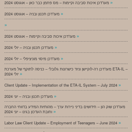
»
מעו”דכן איכות סביבה וקיימות – מס פחמן כבר כאן – אוגוסט 2024
»
מעו”דכן תכנון ובניה – אוגוסט 2024
»
»
מעו”דכן איכות סביבה וקיימות – אוגוסט 2024
»
מעו”דכן תכנון ובניה – יולי 2024
»
מעו”דכן מיסוי מוניציפלי – יולי 2024
מעו”דכן רה-לוקיישן וניוד כישרונות גלובלי – כניסה לתוקף של מערכת ETA-IL –
»
יולי 2024
»
Client Update – Implementation of the ETA-IL System – July 2024
»
מעו”דכן תכנון ובניה – יוני 2024
מעו”דכן שוק הון – חידושים בדיני ניירות ערך – מהותיות המידע בדווחי החברה
»
וחובת העדכון בגינו – יוני 2024
»
Labor Law Client Update – Employment of Teenagers – June 2024