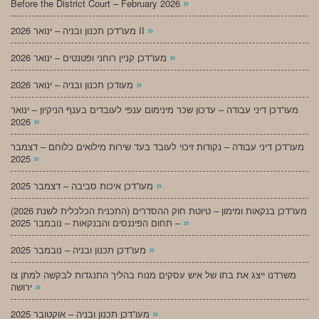
»
Before the District Court – February 2026
»
מעו”דכן תכנון ובניה – ינואר 2026 II
»
מעו”דכן קניין רוחני ופטנטים – ינואר 2026
»
מעודכן תכנון ובניה – ינואר 2026
מעו”דכן דיני עבודה – עדכון שכר מינימום ענפי לעובדים בענף הניקיון – ינואר
»
2026
מעו”דכן דיני עבודה – נקודות זיכוי לעובד בעד שירות מילואים כלוחם – דצמבר
»
2025
»
מעו”דכן איכות סביבה – דצמבר 2025
מעו”דכן בנקאות ומימון – טיוטת חוק ההסדרים (התכנית הכלכלית לשנת 2026)
»
– תחום הפיננסים והבנקאות – נובמבר 2025
»
מעו”דכן תכנון ובניה – נובמבר 2025
משרדנו ייצג את בתו של איש עסקים מנוח בהליך התנגדות לבקשה למתן צו
»
ירושה
»
מעו”דכן תכנון ובניה – אוקטובר 2025