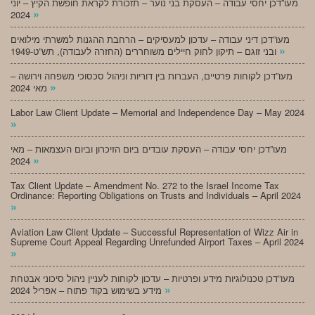
מעו”דכן יחסי עבודה – העסקת בני נוער – תזכורת לקראת חופשת הקיץ – יוני
»
2024
מעו”דכן דיני עבודה – עדכון למעסיקים – הרחבת ההגנות למשרתי מילואים
»
ובני זוגם – תיקון לחוק חיילים משוחררים (החזרה לעבודה), תש”ט-1949
מעו”דכן לקוחות פרטיים, העברות בין דוריות וניהול סכסוכי משפחה וירושה –
»
מאי 2024
Labor Law Client Update – Memorial and Independence Day – May 2024
»
מעו”דכן יחסי עבודה – העסקת עובדים ביום הזיכרון וביום העצמאות – מאי
»
2024
Tax Client Update – Amendment No. 272 to the Israel Income Tax
Ordinance: Reporting Obligations on Trusts and Individuals – April 2024
»
Aviation Law Client Update – Successful Representation of Wizz Air in
Supreme Court Appeal Regarding Unrefunded Airport Taxes – April 2024
»
מעו”דכן טכנולוגיות מידע ופרטיות – עדכון לקוחות לעניין ניהול סיכוני אבטחת
»
מידע בשימוש בקוד פתוח – אפריל 2024