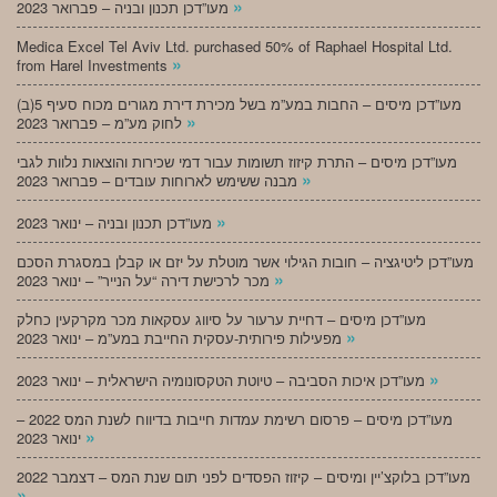
»
מעו”דכן תכנון ובניה – פברואר 2023
Medica Excel Tel Aviv Ltd. purchased 50% of Raphael Hospital Ltd.
»
from Harel Investments
מעו”דכן מיסים – החבות במע”מ בשל מכירת דירת מגורים מכוח סעיף 5(ב)
»
לחוק מע”מ – פברואר 2023
מעו”דכן מיסים – התרת קיזוז תשומות עבור דמי שכירות והוצאות נלוות לגבי
»
מבנה ששימש לארוחות עובדים – פברואר 2023
»
מעו”דכן תכנון ובניה – ינואר 2023
מעו”דכן ליטיגציה – חובות הגילוי אשר מוטלת על יזם או קבלן במסגרת הסכם
»
מכר לרכישת דירה “על הנייר” – ינואר 2023
מעו”דכן מיסים – דחיית ערעור על סיווג עסקאות מכר מקרקעין כחלק
»
מפעילות פירותית-עסקית החייבת במע”מ – ינואר 2023
»
מעו”דכן איכות הסביבה – טיוטת הטקסונומיה הישראלית – ינואר 2023
מעו”דכן מיסים – פרסום רשימת עמדות חייבות בדיווח לשנת המס 2022 –
»
ינואר 2023
מעו”דכן בלוקצ’יין ומיסים – קיזוז הפסדים לפני תום שנת המס – דצמבר 2022
»