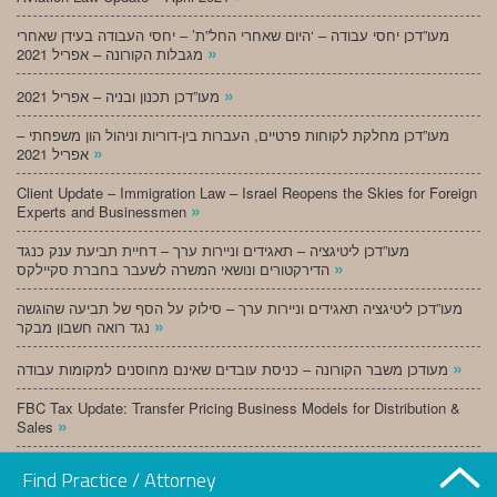
מעו”דכן יחסי עבודה – ‘היום שאחרי החל”ת’ – יחסי העבודה בעידן שאחרי
»
מגבלות הקורונה – אפריל 2021
»
מעו”דכן תכנון ובניה – אפריל 2021
מעו”דכן מחלקת לקוחות פרטיים, העברות בין-דוריות וניהול הון משפחתי –
»
אפריל 2021
Client Update – Immigration Law – Israel Reopens the Skies for Foreign
»
Experts and Businessmen
מעו”דכן ליטיגציה – תאגידים וניירות ערך – דחיית תביעת ענק כנגד
»
הדירקטורים ונושאי המשרה לשעבר בחברת סקיילקס
מעו”דכן ליטיגציה תאגידים וניירות ערך – סילוק על הסף של תביעה שהוגשה
»
נגד רואה חשבון מבקר
»
מעודכן משבר הקורונה – כניסת עובדים שאינם מחוסנים למקומות עבודה
FBC Tax Update: Transfer Pricing Business Models for Distribution &
»
Sales
»
מעו”דכן תכנון ובניה – מרץ 2021
Find Practice / Attorney