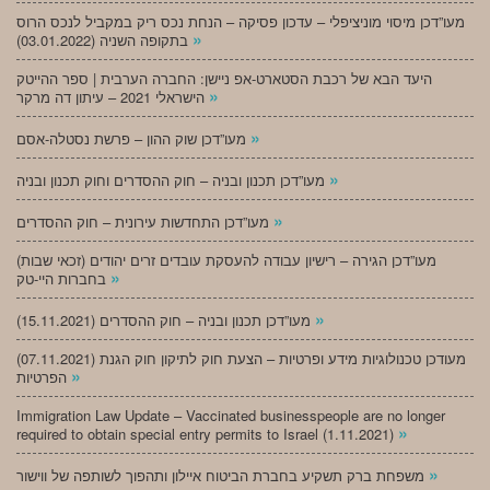
מעו”דכן מיסוי מוניציפלי – עדכון פסיקה – הנחת נכס ריק במקביל לנכס הרוס
»
בתקופה השניה (03.01.2022)
היעד הבא של רכבת הסטארט-אפ ניישן: החברה הערבית | ספר ההייטק
»
הישראלי 2021 – עיתון דה מרקר
»
מעו”דכן שוק ההון – פרשת נסטלה-אסם
»
מעו”דכן תכנון ובניה – חוק ההסדרים וחוק תכנון ובניה
»
מעו”דכן התחדשות עירונית – חוק ההסדרים
מעו”דכן הגירה – רישיון עבודה להעסקת עובדים זרים יהודים (זכאי שבות)
»
בחברות היי-טק
»
מעו”דכן תכנון ובניה – חוק ההסדרים (15.11.2021)
(07.11.2021) מעודכן טכנולוגיות מידע ופרטיות – הצעת חוק לתיקון חוק הגנת
»
הפרטיות
Immigration Law Update – Vaccinated businesspeople are no longer
»
required to obtain special entry permits to Israel (1.11.2021)
»
משפחת ברק תשקיע בחברת הביטוח איילון ותהפוך לשותפה של ווישור