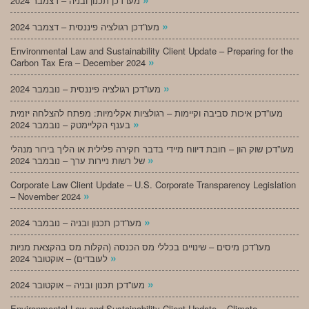
מעו”דכן תכנון ובניה – דצמבר 2024
»
מעו”דכן רגולציה פיננסית – דצמבר 2024
Environmental Law and Sustainability Client Update – Preparing for the
»
Carbon Tax Era – December 2024
»
מעו”דכן רגולציה פיננסית – נובמבר 2024
מעו”דכן איכות סביבה וקיימות – רגולציות אקלימיות: מפתח להצלחה יזמית
»
בענף הקליימטק – נובמבר 2024
מעו”דכן שוק הון – חובת דיווח מיידי בדבר חקירה פלילית או הליך בירור מנהלי
»
של רשות ניירות ערך – נובמבר 2024
Corporate Law Client Update – U.S. Corporate Transparency Legislation
»
– November 2024
»
מעו”דכן תכנון ובניה – נובמבר 2024
מעו”דכן מיסים – שינויים בכללי מס הכנסה (הקלות מס בהקצאת מניות
»
לעובדים) – אוקטובר 2024
»
מעו”דכן תכנון ובניה – אוקטובר 2024
Environmental Law and Sustainability Client Update – Climate