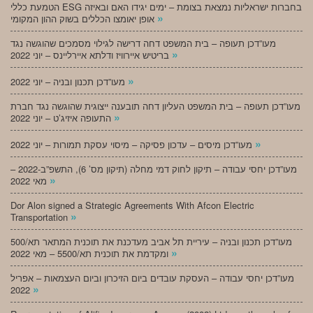
הטמעת כללי ESG בחברות ישראליות נמצאת בצומת – ימים יגידו האם ובאיזה
»
אופן יאומצו הכללים בשוק ההון המקומי
מעו”דכן תעופה – בית המשפט דחה דרישה לגילוי מסמכים שהוגשה נגד
»
בריטיש איירוויז ודלתא איירליינס – יוני 2022
»
מעו”דכן תכנון ובניה – יוני 2022
מעו”דכן תעופה – בית המשפט העליון דחה תובענה ייצוגית שהוגשה נגד חברת
»
התעופה איזיג’ט – יוני 2022
»
מעו”דכן מיסים – עדכון פסיקה – מיסוי עסקת תמורות – יוני 2022
מעו”דכן יחסי עבודה – תיקון לחוק דמי מחלה (תיקון מס’ 6), התשפ”ב-2022 –
»
מאי 2022
Dor Alon signed a Strategic Agreements With Afcon Electric
»
Transportation
מעו”דכן תכנון ובניה – עיריית תל אביב מעדכנת את תוכנית המתאר תא/500
»
ומקדמת את תוכנית תא/5500 – מאי 2022
מעו”דכן יחסי עבודה – העסקת עובדים ביום הזיכרון וביום העצמאות – אפריל
»
2022