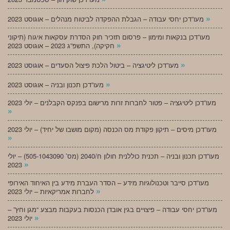
»
מעו”דכן יחסי עבודה – הגבלת ההפקדה לביטוח מנהלים – אוגוסט 2023
מעו”דכן בנקאות ומימון – פרסום תזכיר חוק הסדרת עסקאות איגוח (תיקוני
»
חקיקה), התשפ”ג 2023 – אוגוסט 2023
»
מעו”דכן ליטיגציה – ביטול הלכת פיצול הסעדים – אוגוסט 2023
»
מעו”דכן תכנון ובניה – אוגוסט 2023
מעו”דכן ליטיגציה – פטור לחברות זרות מרישום בפנקס הקבלנים – יולי 2023
»
מעו”דכן מיסים – תיקון פקודת מס הכנסה (מקום מושבו של יחיד) – יולי 2023
»
מעו”דכן תכנון ובניה – תכנית כוללנית חולון ח/2040 (מס’ 505-1043090) – יולי
»
2023
מעו”דכן סייבר וטכנולוגיות מידע – הסדר העברת מידע בין האיחוד האירופי
»
לחברות אמריקאיות – יולי 2023
מעו”דכן יחסי עבודה – פיצויים בגין אובדן הכנסות בעקבות מבצע “מגן וחץ” –
»
יולי 2023