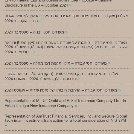
»
Disclosure in the US – October 2024
מעו”דכן שוק הון – רשות ניירות ערך מגדירה את תפקידי הנאמן למחזיקי אגרות
»
חוב – אוקטובר 2024
»
מעו”דכן תכנון ובניה – ספטמבר 2024
מעו”דכן יחסי עבודה – צו הגנה על עובדים בשעת חירום (תיקון מס’ 5 והוראת
שעה – חרבות ברזל) (הארכת תקופת הוראת השעה) (מס’ 3), התשפ״ד-2024
»
– ספטמבר 2024
»
מעו”דכן יחסי עבודה – תיקון תקנות דמי מחלה – ספטמבר 2024
מעו”דכן יחסי עבודה – חוק פיצויי פיטורים (תיקון מס’ 34 – הוראת שעה –
»
חרבות ברזל), התשפ”ד-2024 – אוגוסט 2024
»
מעו”דכן יחסי עבודה – הרחבת חובותיו של מזמין שירות – אוגוסט 2024
Representation of Mr. Uri Omid and Ankor Insurance Company Ltd., in
»
Establishing a New Insurance Company
Representation of AmTrust Financial Services, Inc. and weSure Global
Tech in an investment transaction for a total consideration of NIS 37M
»