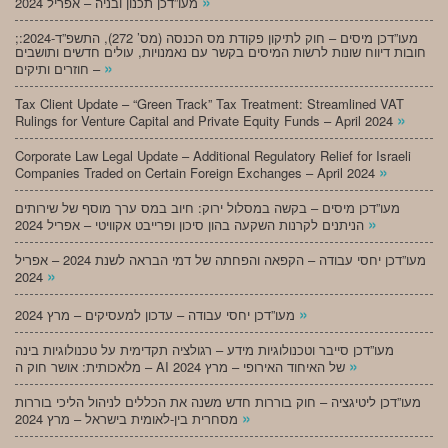
»
מעו”דכן תכנון ובניה – אפריל 2024
;מעו”דכן מיסים – חוק לתיקון פקודת מס הכנסה (מס’ 272), התשפ”ד-2024:
חובות דיווח שונות לרשות המיסים בקשר עם נאמנויות, עולים חדשים ותושבים
»
חוזרים ותיקים –
Tax Client Update – “Green Track” Tax Treatment: Streamlined VAT
»
Rulings for Venture Capital and Private Equity Funds – April 2024
Corporate Law Legal Update – Additional Regulatory Relief for Israeli
»
Companies Traded on Certain Foreign Exchanges – April 2024
מעו”דכן מיסים – בקשה במסלול ירוק: חיוב במס ערך מוסף של שירותים
»
הניתנים לקרנות השקעה בהון סיכון ופרייבט אקוויטי – אפריל 2024
מעו”דכן יחסי עבודה – הקפאה והפחתה של דמי הבראה לשנת 2024 – אפריל
»
2024
»
מעו”דכן יחסי עבודה – עדכון למעסיקים – מרץ 2024
מעו”דכן סייבר וטכנולוגיות מידע – רגולציה תקדימית על טכנולוגיות בינה
»
מלאכותית: אושר חוק ה – AI של האיחוד האירופי – מרץ 2024
מעו”דכן ליטיגציה – חוק בוררות חדש משנה את הכללים לניהול הליכי בוררות
»
מסחרית בין-לאומית בישראל – מרץ 2024