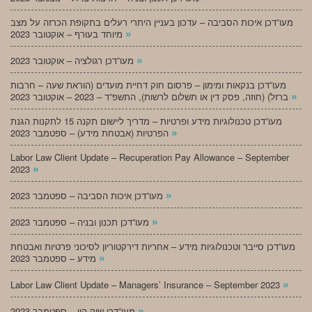
מעו”דכן איכות הסביבה – עדכון בעניין היתרי רעלים בתקופת הכרזה על מצב
»
מיוחד בעורף – אוקטובר 2023
»
מעו”דכן רגולציה – אוקטובר 2023
מעו”דכן בנקאות ומימון – פרסום חוק דחיית מועדים (הוראת שעה – חרבות
»
ברזל) (חוזה, פסק דין או תשלום לרשות), התשפ”ד – 2023 – אוקטובר 2023
מעו”דכן טכנולוגיות מידע ופרטיות – מדריך ליישום תקנה 15 לתקנות הגנת
»
הפרטיות (אבטחת מידע) – ספטמבר 2023
Labor Law Client Update – Recuperation Pay Allowance – September
»
2023
»
מעו”דכן איכות הסביבה – ספטמבר 2023
»
מעו”דכן תכנון ובניה – ספטמבר 2023
מעו”דכן סייבר וטכנולוגיות מידע – אחריות דירקטוריון לסיכוני פרטיות ואבטחת
»
מידע – ספטמבר 2023
»
Labor Law Client Update – Managers’ Insurance – September 2023
»
מעו”דכן שוק הון – ספטמבר 2023