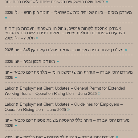
»
האם עולם המשקיעים הכשירים ייפתח לישראלים רבים יותר?
מעו”דכן מיסים – סיווגו של יחיד כ”תושב ישראל” – תזכיר חוק חדש – יולי 2025
»
מעו”דכן מחלקת לקוחות פרטיים, ניהול הון משפחתי והעברות בין-דוריות
בעסקים משפחתיים ומחלקת מיסים – חלוקת דיבידנד לשם ביצוע הסכמי
»
חלוקה – יולי 2025
»
מעו”דכן איכות סביבה וקיימות – הוראת ניהול בנקאי תקין 345 – יוני 2025
»
מעו”דכן תכנון ובניה – יוני 2025
מעו”דכן יחסי עבודה – הגדרת המושג “משק חיוני” – מלחמת “עם כלביא” – יוני
»
2025
Labor & Employment Client Updates – General Permit for Extended
»
Working Hours – Operation Rising Lion – June 2025
Labor & Employment Client Updates – Guidelines for Employers –
»
Operation Rising Lion – June 2025
מעו”דכן יחסי עבודה – היתר כללי להעסקה בשעות נוספות “עם כלביא” – יוני
»
2025
»
מעו”דכן יחסי עבודה – הנחיות למעסיקים – “עם כלביא” – יוני 2025