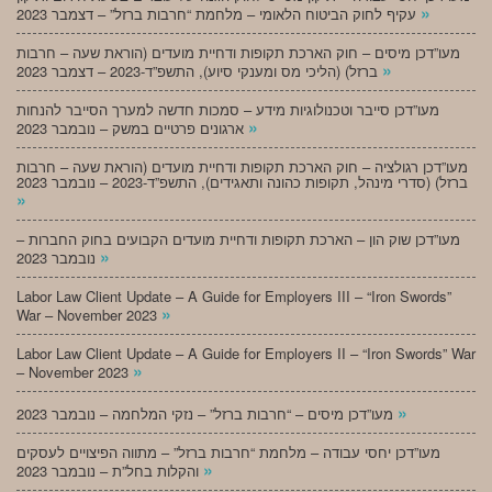
»
עקיף לחוק הביטוח הלאומי – מלחמת “חרבות ברזל” – דצמבר 2023
מעו”דכן מיסים – חוק הארכת תקופות ודחיית מועדים (הוראת שעה – חרבות
»
ברזל) (הליכי מס ומענקי סיוע), התשפ”ד-2023 – דצמבר 2023
מעו”דכן סייבר וטכנולוגיות מידע – סמכות חדשה למערך הסייבר להנחות
»
ארגונים פרטיים במשק – נובמבר 2023
מעו”דכן רגולציה – חוק הארכת תקופות ודחיית מועדים (הוראת שעה – חרבות
ברזל) (סדרי מינהל, תקופות כהונה ותאגידים), התשפ”ד-2023 – נובמבר 2023
»
מעו”דכן שוק הון – הארכת תקופות ודחיית מועדים הקבועים בחוק החברות –
»
נובמבר 2023
Labor Law Client Update – A Guide for Employers III – “Iron Swords”
»
War – November 2023
Labor Law Client Update – A Guide for Employers II – “Iron Swords” War
»
– November 2023
»
מעו”דכן מיסים – “חרבות ברזל” – נזקי המלחמה – נובמבר 2023
מעו”דכן יחסי עבודה – מלחמת “חרבות ברזל” – מתווה הפיצויים לעסקים
»
והקלות בחל”ת – נובמבר 2023