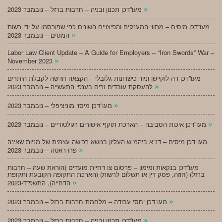
»
מעו”דכן תכנון ובניה – חרבות ברזל – נובמבר 2023
מעו”דכן מיסים – מתווי המענקים והפיצויים השונים כפי שפורסמו על ידי רשות
»
המסים – נובמבר 2023
Labor Law Client Update – A Guide for Employers – “Iron Swords” War –
»
November 2023
מעו”דכן רה-לוקיישן וניוד כישרונות גלובלי – הקצאה חדשה לקבלת היתרים
»
להעסקת עובדים זרים בענפי התעשייה – נובמבר 2023
»
מעו”דכן מיסוי מוניציפלי – נובמבר 2023
»
מעו”דכן איכות הסביבה – הארכת תוקף אישורים רגולטוריים – נובמבר 2023
מעו”דכן מיסים – דנ”א ביהמ”ש העליון בנושא רכישה עצמית של מניות שאינה
»
פרו-ראטה – נובמבר 2023
מעו”דכן בנקאות ומימון – פרסום צו דחיית מועדים (הוראת שעה – חרבות
ברזל) (חוזה, פסק דין או תשלום לרשות) (הארכת התקופה הקובעת ותקופת
»
הדחייה), התשפ”ד-2023
»
מעו”דכן יחסי עבודה – מלחמת חרבות ברזל – נובמבר 2023
»
מעו”דכן תכנון ובניה – חרבות ברזל – נובמבר 2023