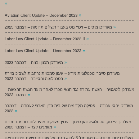
»
»
Aviation Client Update – December 2023
»
מעו”דכן מיסים – זיכויי מס בעבור תשלום תרומות – דצמבר 2023
»
Labor Law Client Update – December 2023 II
»
Labor Law Client Update – December 2023
»
מעו”דכן תכנון ובניה – דצמבר 2023
מעו”דכן סייבר וטכנולוגיות מידע – עיגון סמכויות נרחבות לשב”כ בזירת
»
הטכנולוגיה והסייבר – דצמבר 2023
מעו”דכן ליטיגציה – הגשת עתירה נגד תנאי מכרז לאחר מועד הגשת ההצעות –
»
דצמבר 2023
מעו”דכן יחסי עבודה – פסיקה תקדימית של בית הדין הארצי לעבודה – דצמבר
»
2023
מעו”דכן היי-טק, טכנולוגיה והון סיכון – ערוץ מענקים מהיר לחברות עם תזרים
»
מזומנים קצר – דצמבר 2023
מעו”דכן יחסי עבודה – תיקון מס’ 5 לחוק הגנה על עובדים בשעת חירום ותיקון