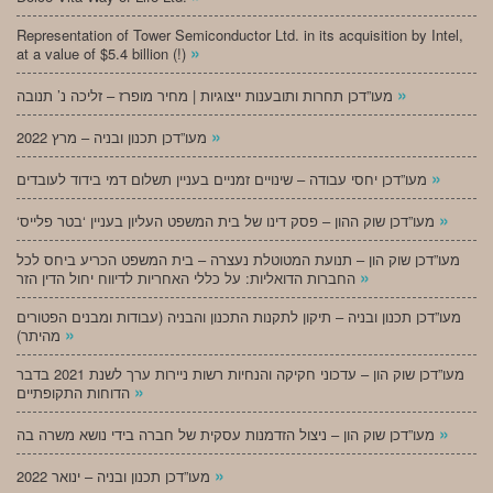
Representation of Tower Semiconductor Ltd. in its acquisition by Intel,
»
at a value of $5.4 billion (!)
»
מעו”דכן תחרות ותובענות ייצוגיות | מחיר מופרז – זליכה נ’ תנובה
»
מעו”דכן תכנון ובניה – מרץ 2022
»
מעו”דכן יחסי עבודה – שינויים זמניים בעניין תשלום דמי בידוד לעובדים
»
‘מעו”דכן שוק ההון – פסק דינו של בית המשפט העליון בעניין ‘בטר פלייס
מעו”דכן שוק הון – תנועת המטוטלת נעצרה – בית המשפט הכריע ביחס לכל
»
החברות הדואליות: על כללי האחריות לדיווח יחול הדין הזר
מעו”דכן תכנון ובניה – תיקון לתקנות התכנון והבניה (עבודות ומבנים הפטורים
»
מהיתר)
מעו”דכן שוק הון – עדכוני חקיקה והנחיות רשות ניירות ערך לשנת 2021 בדבר
»
הדוחות התקופתיים
»
מעו”דכן שוק הון – ניצול הזדמנות עסקית של חברה בידי נושא משרה בה
»
מעו”דכן תכנון ובניה – ינואר 2022