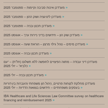
»
מעו”דכן איכות סביבה וקיימות – ספטמבר 2025
»
מעו”דכן ליטיגציה ושוק ההון – ספטמבר 2025
»
מעו”דכן תכנון ובניה – ספטמבר 2025
»
מעו”דכן שוק הון – חידושים בדיני ניירות ערך – אוגוסט 2025
»
מעו”דכן מיסים – נוהל גילוי מרצון – הוראת שעה – אוגוסט 2025
»
מעו”דכן תכנון ובניה – אוגוסט 2025
מעו”דכן דיני עבודה – מתווה הפיצויים לחופשה ללא תשלום (חל”ת) – “עם
»
כלביא” – יולי 2025
»
מעו”דכן תכנון ובניה – יולי 2025
מעו”דכן מחלקת לקוחות פרטיים, ניהול הון משפחתי והעברות בין-דוריות
»
בעסקים משפחתיים – חידושים בצוואות הדדיות – יולי 2025
IBA Healthcare and Life Sciences Law Committee survey on healthcare
»
financing and reimbursement 2025