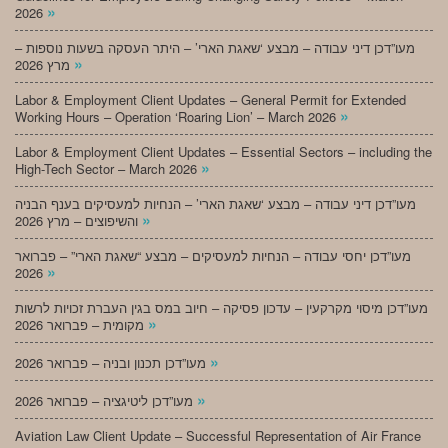
»
2026
מעו”דכן דיני עבודה – מבצע ‘שאגת הארי’ – היתר העסקה בשעות נוספות –
»
מרץ 2026
Labor & Employment Client Updates – General Permit for Extended
»
Working Hours – Operation ‘Roaring Lion’ – March 2026
Labor & Employment Client Updates – Essential Sectors – including the
»
High-Tech Sector – March 2026
מעו”דכן דיני עבודה – מבצע ‘שאגת הארי’ – הנחיות למעסיקים בענף הבניה
»
והשיפוצים – מרץ 2026
מעו”דכן יחסי עבודה – הנחיות למעסיקים – מבצע “שאגת הארי” – פברואר
»
2026
מעו”דכן מיסוי מקרקעין – עדכון פסיקה – חיוב במס בגין העברת זכויות לרשות
»
מקומית – פברואר 2026
»
מעו”דכן תכנון ובניה – פברואר 2026
»
מעו”דכן ליטיגציה – פברואר 2026
Aviation Law Client Update – Successful Representation of Air France