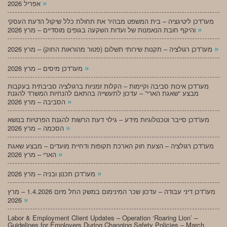
»
אפריל 2026
מעו”דכן ליטיגציה – בית המשפט מבהיר את תחולת כלל שיקול הדעת העסקי
»
והיקף חובת הנאמנות של ועדות השקעה בגופים מוסדיים – מרץ 2026
»
מעו”דכן רגולציה – תקנות שירותי תשלום (פטור מהוראות החוק) – מרץ 2026
»
מעו”דכן מיסים – מרץ 2026
מעו”דכן איכות סביבה וקיימות – הקלות זמניות ברגולציה סביבתית בעקבות
מבצע “שאגת הארי” – עדכון לתעשייה בהתאם להנחיות המשרד להגנת
»
הסביבה – מרץ 2026
מעו”דכן סייבר וטכנולוגיות מידע – גילוי דעת הרשות להגנת הפרטיות בנושא
»
הסכמה – מרץ 2026
מעו”דכן רגולציה – הצעת חוק הארכת תקופות ודחיית מועדים – מבצע שאגת
»
הארי – מרץ 2026
»
מעו”דכן תכנון ובניה – מרץ 2026
מעו”דכן דיני עבודה – עדכון שכר המינימום במשק החל מיום 1.4.2026 – מרץ
»
2026
Labor & Employment Client Updates – Operation ‘Roaring Lion’ –
Guidelines for Employers During Changing Safety Policies – March