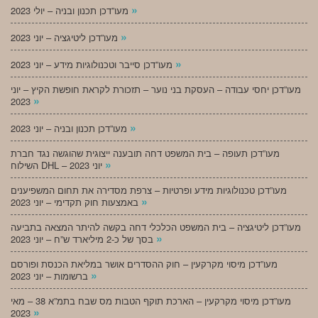
»
מעו”דכן תכנון ובניה – יולי 2023
»
מעו”דכן ליטיגציה – יוני 2023
»
מעו”דכן סייבר וטכנולוגיות מידע – יוני 2023
מעו”דכן יחסי עבודה – העסקת בני נוער – תזכורת לקראת חופשת הקיץ – יוני
»
2023
»
מעו”דכן תכנון ובניה – יוני 2023
מעו”דכן תעופה – בית המשפט דחה תובענה ייצוגית שהוגשה נגד חברת
»
השילוח DHL – יוני 2023
מעו”דכן טכנולוגיות מידע ופרטיות – צרפת מסדירה את תחום המשפיענים
»
באמצעות חוק תקדימי – יוני 2023
מעו”דכן ליטיגציה – בית המשפט הכלכלי דחה בקשה להיתר המצאה בתביעה
»
בסך של כ-2 מיליארד ש”ח – יוני 2023
מעו”דכן מיסוי מקרקעין – חוק ההסדרים אושר במליאת הכנסת ופורסם
»
ברשומות – יוני 2023
מעו”דכן מיסוי מקרקעין – הארכת תוקף הטבות מס שבח בתמ”א 38 – מאי
»
2023