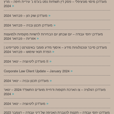
מעו”דכן מיסוי מוניציפלי – פסק דין תשתיות נפט בע”מ נ’ עיריית חיפה – מרץ
»
2024
»
מעו”דכן שוק הון – פברואר 2024
»
מעו”דכן תכנון ובניה – פברואר 2024
מעו”דכן יחסי עבודה – יום שבתון יום הבחירות לרשויות מקומיות ולמועצות
»
אזוריות – פברואר 2024
מעו”דכן סייבר וטכנולוגיות מידע – איסוף מידע פומבי באינטרנט | סקרייפינג |
»
הפרת תנאי שימוש – פברואר 2024
»
מעו”דכן ליטיגציה – ינואר 2024 II
»
Corporate Law Client Update – January 2024
»
מעו”דכן תכנון ובניה – ינואר 2024
מעו”דכן רגולציה – צו הארכת תקופות ודחיית מועדים התשפ”ד-2024 – ינואר
»
2024
»
מעו”דכן ליטיגציה – ינואר 2024
מעו”דכן יחסי עבודה – תקנות להגברת האכיפה של דיני עבודה – דצמבר 2023