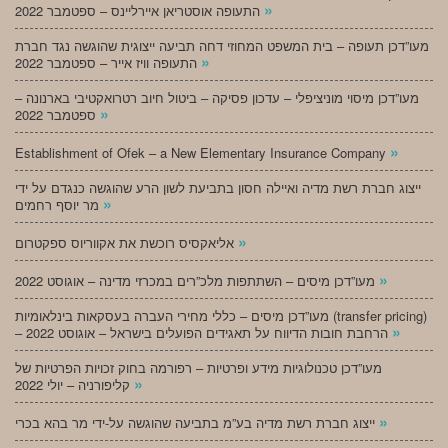
»
התעופה אוסטריאן איירליינס – ספטמבר 2022
מעו”דכן תעופה – בית המשפט המחוזי דחה תביעה ייצוגית שהוגשה נגד חברת
»
התעופה וויז אייר – ספטמבר 2022
מעו”דכן מיסוי מוניציפלי – עדכון פסיקה – ביטול חיוב רטרואקטיבי בארנונה –
»
ספטמבר 2022
»
Establishment of Ofek – a New Elementary Insurance Company
ייצוג חברת רשת מדיה ואיילה חסון בתביעת לשון הרע שהוגשה כנגדם על ידי
»
מר יוסף רחמים
»
אליאקסיס רוכשת את אקווריוס ספקטרום
»
מעו”דכן מיסים – השתתפות מלכ”רים במכרזי מדינה – אוגוסט 2022
מעו”דכן מיסים – כללי מחירי העברה בעסקאות בינלאומיות (transfer pricing)
»
– הרחבת חובות הדיווח על תאגידים הפועלים בישראל – אוגוסט 2022
מעו”דכן טכנולוגיות מידע ופרטיות – רפורמה בחוק זכויות הפרטיות של
»
קליפורניה – יולי 2022
»
ייצוג חברת רשת מדיה בע”מ בתביעה שהוגשה על-ידי מר בהא בכרי