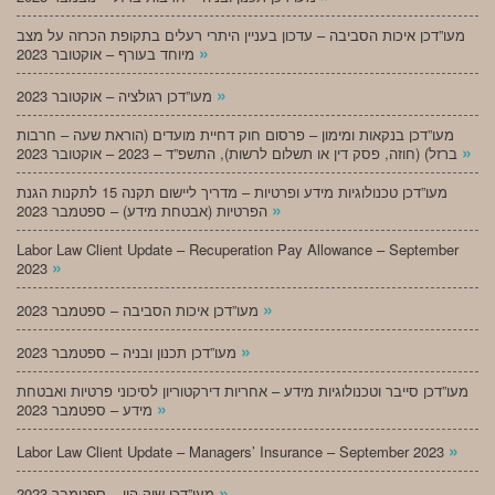
מעו”דכן איכות הסביבה – עדכון בעניין היתרי רעלים בתקופת הכרזה על מצב
»
מיוחד בעורף – אוקטובר 2023
»
מעו”דכן רגולציה – אוקטובר 2023
מעו”דכן בנקאות ומימון – פרסום חוק דחיית מועדים (הוראת שעה – חרבות
»
ברזל) (חוזה, פסק דין או תשלום לרשות), התשפ”ד – 2023 – אוקטובר 2023
מעו”דכן טכנולוגיות מידע ופרטיות – מדריך ליישום תקנה 15 לתקנות הגנת
»
הפרטיות (אבטחת מידע) – ספטמבר 2023
Labor Law Client Update – Recuperation Pay Allowance – September
»
2023
»
מעו”דכן איכות הסביבה – ספטמבר 2023
»
מעו”דכן תכנון ובניה – ספטמבר 2023
מעו”דכן סייבר וטכנולוגיות מידע – אחריות דירקטוריון לסיכוני פרטיות ואבטחת
»
מידע – ספטמבר 2023
»
Labor Law Client Update – Managers’ Insurance – September 2023
»
מעו”דכן שוק הון – ספטמבר 2023