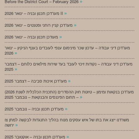
»
Before the District Court – February 2026
»
מעו”דכן תכנון ובניה – ינואר 2026 II
»
מעו”דכן קניין רוחני ופטנטים – ינואר 2026
»
מעודכן תכנון ובניה – ינואר 2026
מעו”דכן דיני עבודה – עדכון שכר מינימום ענפי לעובדים בענף הניקיון – ינואר
»
2026
מעו”דכן דיני עבודה – נקודות זיכוי לעובד בעד שירות מילואים כלוחם – דצמבר
»
2025
»
מעו”דכן איכות סביבה – דצמבר 2025
מעו”דכן בנקאות ומימון – טיוטת חוק ההסדרים (התכנית הכלכלית לשנת 2026)
»
– תחום הפיננסים והבנקאות – נובמבר 2025
»
מעו”דכן תכנון ובניה – נובמבר 2025
משרדנו ייצג את בתו של איש עסקים מנוח בהליך התנגדות לבקשה למתן צו
»
ירושה
»
מעו”דכן תכנון ובניה – אוקטובר 2025