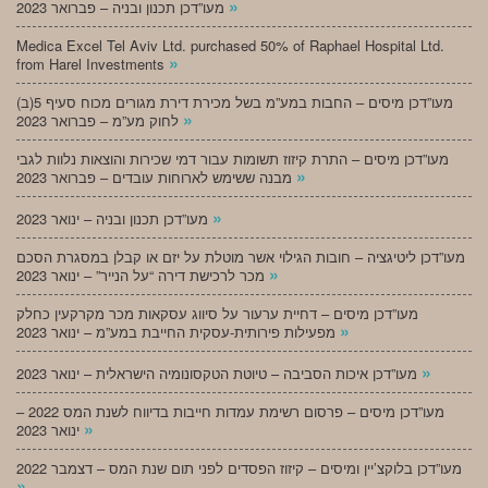
»
מעו”דכן תכנון ובניה – פברואר 2023
Medica Excel Tel Aviv Ltd. purchased 50% of Raphael Hospital Ltd.
»
from Harel Investments
מעו”דכן מיסים – החבות במע”מ בשל מכירת דירת מגורים מכוח סעיף 5(ב)
»
לחוק מע”מ – פברואר 2023
מעו”דכן מיסים – התרת קיזוז תשומות עבור דמי שכירות והוצאות נלוות לגבי
»
מבנה ששימש לארוחות עובדים – פברואר 2023
»
מעו”דכן תכנון ובניה – ינואר 2023
מעו”דכן ליטיגציה – חובות הגילוי אשר מוטלת על יזם או קבלן במסגרת הסכם
»
מכר לרכישת דירה “על הנייר” – ינואר 2023
מעו”דכן מיסים – דחיית ערעור על סיווג עסקאות מכר מקרקעין כחלק
»
מפעילות פירותית-עסקית החייבת במע”מ – ינואר 2023
»
מעו”דכן איכות הסביבה – טיוטת הטקסונומיה הישראלית – ינואר 2023
מעו”דכן מיסים – פרסום רשימת עמדות חייבות בדיווח לשנת המס 2022 –
»
ינואר 2023
מעו”דכן בלוקצ’יין ומיסים – קיזוז הפסדים לפני תום שנת המס – דצמבר 2022
»