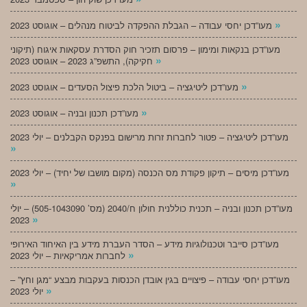
»
מעו”דכן יחסי עבודה – הגבלת ההפקדה לביטוח מנהלים – אוגוסט 2023
מעו”דכן בנקאות ומימון – פרסום תזכיר חוק הסדרת עסקאות איגוח (תיקוני
»
חקיקה), התשפ”ג 2023 – אוגוסט 2023
»
מעו”דכן ליטיגציה – ביטול הלכת פיצול הסעדים – אוגוסט 2023
»
מעו”דכן תכנון ובניה – אוגוסט 2023
מעו”דכן ליטיגציה – פטור לחברות זרות מרישום בפנקס הקבלנים – יולי 2023
»
מעו”דכן מיסים – תיקון פקודת מס הכנסה (מקום מושבו של יחיד) – יולי 2023
»
מעו”דכן תכנון ובניה – תכנית כוללנית חולון ח/2040 (מס’ 505-1043090) – יולי
»
2023
מעו”דכן סייבר וטכנולוגיות מידע – הסדר העברת מידע בין האיחוד האירופי
»
לחברות אמריקאיות – יולי 2023
מעו”דכן יחסי עבודה – פיצויים בגין אובדן הכנסות בעקבות מבצע “מגן וחץ” –
»
יולי 2023