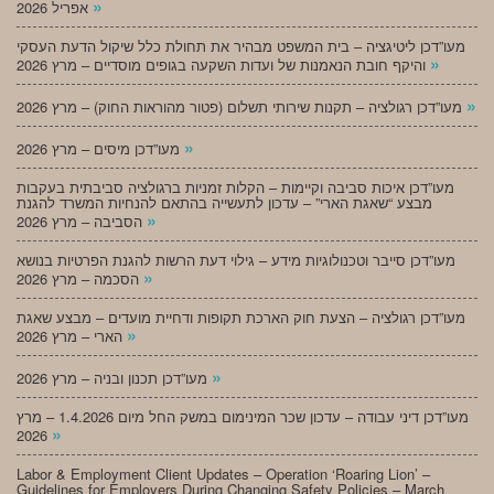
»
אפריל 2026
מעו”דכן ליטיגציה – בית המשפט מבהיר את תחולת כלל שיקול הדעת העסקי
»
והיקף חובת הנאמנות של ועדות השקעה בגופים מוסדיים – מרץ 2026
»
מעו”דכן רגולציה – תקנות שירותי תשלום (פטור מהוראות החוק) – מרץ 2026
»
מעו”דכן מיסים – מרץ 2026
מעו”דכן איכות סביבה וקיימות – הקלות זמניות ברגולציה סביבתית בעקבות
מבצע “שאגת הארי” – עדכון לתעשייה בהתאם להנחיות המשרד להגנת
»
הסביבה – מרץ 2026
מעו”דכן סייבר וטכנולוגיות מידע – גילוי דעת הרשות להגנת הפרטיות בנושא
»
הסכמה – מרץ 2026
מעו”דכן רגולציה – הצעת חוק הארכת תקופות ודחיית מועדים – מבצע שאגת
»
הארי – מרץ 2026
»
מעו”דכן תכנון ובניה – מרץ 2026
מעו”דכן דיני עבודה – עדכון שכר המינימום במשק החל מיום 1.4.2026 – מרץ
»
2026
Labor & Employment Client Updates – Operation ‘Roaring Lion’ –
Guidelines for Employers During Changing Safety Policies – March