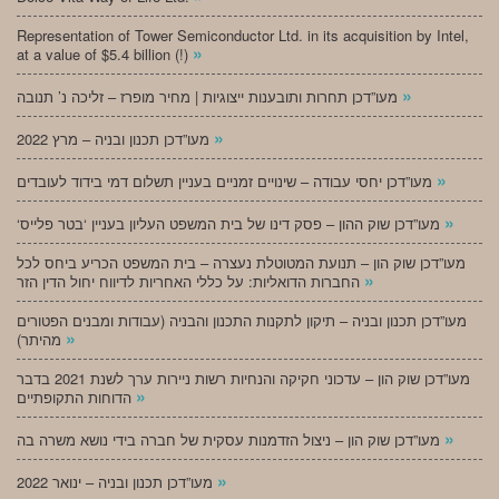
Representation of Tower Semiconductor Ltd. in its acquisition by Intel,
»
at a value of $5.4 billion (!)
»
מעו”דכן תחרות ותובענות ייצוגיות | מחיר מופרז – זליכה נ’ תנובה
»
מעו”דכן תכנון ובניה – מרץ 2022
»
מעו”דכן יחסי עבודה – שינויים זמניים בעניין תשלום דמי בידוד לעובדים
»
‘מעו”דכן שוק ההון – פסק דינו של בית המשפט העליון בעניין ‘בטר פלייס
מעו”דכן שוק הון – תנועת המטוטלת נעצרה – בית המשפט הכריע ביחס לכל
»
החברות הדואליות: על כללי האחריות לדיווח יחול הדין הזר
מעו”דכן תכנון ובניה – תיקון לתקנות התכנון והבניה (עבודות ומבנים הפטורים
»
מהיתר)
מעו”דכן שוק הון – עדכוני חקיקה והנחיות רשות ניירות ערך לשנת 2021 בדבר
»
הדוחות התקופתיים
»
מעו”דכן שוק הון – ניצול הזדמנות עסקית של חברה בידי נושא משרה בה
»
מעו”דכן תכנון ובניה – ינואר 2022