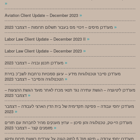
»
»
Aviation Client Update – December 2023
»
מעו”דכן מיסים – זיכויי מס בעבור תשלום תרומות – דצמבר 2023
»
Labor Law Client Update – December 2023 II
»
Labor Law Client Update – December 2023
»
מעו”דכן תכנון ובניה – דצמבר 2023
מעו”דכן סייבר וטכנולוגיות מידע – עיגון סמכויות נרחבות לשב”כ בזירת
»
הטכנולוגיה והסייבר – דצמבר 2023
מעו”דכן ליטיגציה – הגשת עתירה נגד תנאי מכרז לאחר מועד הגשת ההצעות –
»
דצמבר 2023
מעו”דכן יחסי עבודה – פסיקה תקדימית של בית הדין הארצי לעבודה – דצמבר
»
2023
מעו”דכן היי-טק, טכנולוגיה והון סיכון – ערוץ מענקים מהיר לחברות עם תזרים
»
מזומנים קצר – דצמבר 2023
מעו”דכן יחסי עבודה – תיקון מס’ 5 לחוק הגנה על עובדים בשעת חירום ותיקון