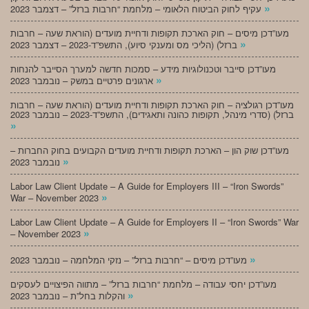
»
עקיף לחוק הביטוח הלאומי – מלחמת “חרבות ברזל” – דצמבר 2023
מעו”דכן מיסים – חוק הארכת תקופות ודחיית מועדים (הוראת שעה – חרבות
»
ברזל) (הליכי מס ומענקי סיוע), התשפ”ד-2023 – דצמבר 2023
מעו”דכן סייבר וטכנולוגיות מידע – סמכות חדשה למערך הסייבר להנחות
»
ארגונים פרטיים במשק – נובמבר 2023
מעו”דכן רגולציה – חוק הארכת תקופות ודחיית מועדים (הוראת שעה – חרבות
ברזל) (סדרי מינהל, תקופות כהונה ותאגידים), התשפ”ד-2023 – נובמבר 2023
»
מעו”דכן שוק הון – הארכת תקופות ודחיית מועדים הקבועים בחוק החברות –
»
נובמבר 2023
Labor Law Client Update – A Guide for Employers III – “Iron Swords”
»
War – November 2023
Labor Law Client Update – A Guide for Employers II – “Iron Swords” War
»
– November 2023
»
מעו”דכן מיסים – “חרבות ברזל” – נזקי המלחמה – נובמבר 2023
מעו”דכן יחסי עבודה – מלחמת “חרבות ברזל” – מתווה הפיצויים לעסקים
»
והקלות בחל”ת – נובמבר 2023