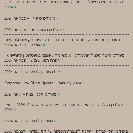
מעו”דכן מיסוי מוניציפלי – פסק דין תשתיות נפט בע”מ נ’ עיריית חיפה – מרץ
»
2024
»
מעו”דכן שוק הון – פברואר 2024
»
מעו”דכן תכנון ובניה – פברואר 2024
מעו”דכן יחסי עבודה – יום שבתון יום הבחירות לרשויות מקומיות ולמועצות
»
אזוריות – פברואר 2024
מעו”דכן סייבר וטכנולוגיות מידע – איסוף מידע פומבי באינטרנט | סקרייפינג |
»
הפרת תנאי שימוש – פברואר 2024
»
מעו”דכן ליטיגציה – ינואר 2024 II
»
Corporate Law Client Update – January 2024
»
מעו”דכן תכנון ובניה – ינואר 2024
מעו”דכן רגולציה – צו הארכת תקופות ודחיית מועדים התשפ”ד-2024 – ינואר
»
2024
»
מעו”דכן ליטיגציה – ינואר 2024
מעו”דכן יחסי עבודה – תקנות להגברת האכיפה של דיני עבודה – דצמבר 2023