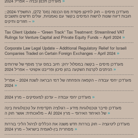
»
מעו”דכן תכנון ובניה – אפריל 2024
;מעו”דכן מיסים – חוק לתיקון פקודת מס הכנסה (מס’ 272), התשפ”ד-2024:
חובות דיווח שונות לרשות המיסים בקשר עם נאמנויות, עולים חדשים ותושבים
»
חוזרים ותיקים –
Tax Client Update – “Green Track” Tax Treatment: Streamlined VAT
»
Rulings for Venture Capital and Private Equity Funds – April 2024
Corporate Law Legal Update – Additional Regulatory Relief for Israeli
»
Companies Traded on Certain Foreign Exchanges – April 2024
מעו”דכן מיסים – בקשה במסלול ירוק: חיוב במס ערך מוסף של שירותים
»
הניתנים לקרנות השקעה בהון סיכון ופרייבט אקוויטי – אפריל 2024
מעו”דכן יחסי עבודה – הקפאה והפחתה של דמי הבראה לשנת 2024 – אפריל
»
2024
»
מעו”דכן יחסי עבודה – עדכון למעסיקים – מרץ 2024
מעו”דכן סייבר וטכנולוגיות מידע – רגולציה תקדימית על טכנולוגיות בינה
»
מלאכותית: אושר חוק ה – AI של האיחוד האירופי – מרץ 2024
מעו”דכן ליטיגציה – חוק בוררות חדש משנה את הכללים לניהול הליכי בוררות
»
מסחרית בין-לאומית בישראל – מרץ 2024