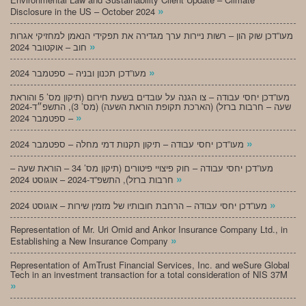
»
Disclosure in the US – October 2024
מעו”דכן שוק הון – רשות ניירות ערך מגדירה את תפקידי הנאמן למחזיקי אגרות
»
חוב – אוקטובר 2024
»
מעו”דכן תכנון ובניה – ספטמבר 2024
מעו”דכן יחסי עבודה – צו הגנה על עובדים בשעת חירום (תיקון מס’ 5 והוראת
שעה – חרבות ברזל) (הארכת תקופת הוראת השעה) (מס’ 3), התשפ״ד-2024
»
– ספטמבר 2024
»
מעו”דכן יחסי עבודה – תיקון תקנות דמי מחלה – ספטמבר 2024
מעו”דכן יחסי עבודה – חוק פיצויי פיטורים (תיקון מס’ 34 – הוראת שעה –
»
חרבות ברזל), התשפ”ד-2024 – אוגוסט 2024
»
מעו”דכן יחסי עבודה – הרחבת חובותיו של מזמין שירות – אוגוסט 2024
Representation of Mr. Uri Omid and Ankor Insurance Company Ltd., in
»
Establishing a New Insurance Company
Representation of AmTrust Financial Services, Inc. and weSure Global
Tech in an investment transaction for a total consideration of NIS 37M
»