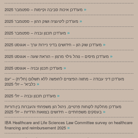
»
מעו”דכן איכות סביבה וקיימות – ספטמבר 2025
»
מעו”דכן ליטיגציה ושוק ההון – ספטמבר 2025
»
מעו”דכן תכנון ובניה – ספטמבר 2025
»
מעו”דכן שוק הון – חידושים בדיני ניירות ערך – אוגוסט 2025
»
מעו”דכן מיסים – נוהל גילוי מרצון – הוראת שעה – אוגוסט 2025
»
מעו”דכן תכנון ובניה – אוגוסט 2025
מעו”דכן דיני עבודה – מתווה הפיצויים לחופשה ללא תשלום (חל”ת) – “עם
»
כלביא” – יולי 2025
»
מעו”דכן תכנון ובניה – יולי 2025
מעו”דכן מחלקת לקוחות פרטיים, ניהול הון משפחתי והעברות בין-דוריות
»
בעסקים משפחתיים – חידושים בצוואות הדדיות – יולי 2025
IBA Healthcare and Life Sciences Law Committee survey on healthcare
»
financing and reimbursement 2025