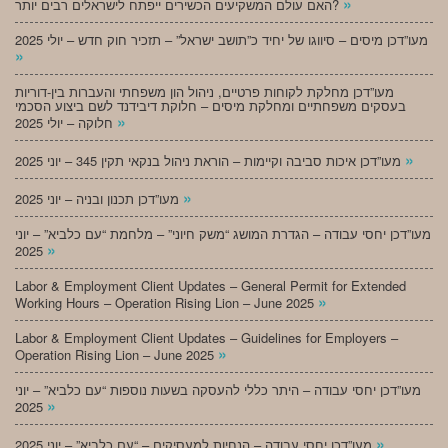
»
האם עולם המשקיעים הכשירים ייפתח לישראלים רבים יותר?
מעו”דכן מיסים – סיווגו של יחיד כ”תושב ישראל” – תזכיר חוק חדש – יולי 2025
»
מעו”דכן מחלקת לקוחות פרטיים, ניהול הון משפחתי והעברות בין-דוריות
בעסקים משפחתיים ומחלקת מיסים – חלוקת דיבידנד לשם ביצוע הסכמי
»
חלוקה – יולי 2025
»
מעו”דכן איכות סביבה וקיימות – הוראת ניהול בנקאי תקין 345 – יוני 2025
»
מעו”דכן תכנון ובניה – יוני 2025
מעו”דכן יחסי עבודה – הגדרת המושג “משק חיוני” – מלחמת “עם כלביא” – יוני
»
2025
Labor & Employment Client Updates – General Permit for Extended
»
Working Hours – Operation Rising Lion – June 2025
Labor & Employment Client Updates – Guidelines for Employers –
»
Operation Rising Lion – June 2025
מעו”דכן יחסי עבודה – היתר כללי להעסקה בשעות נוספות “עם כלביא” – יוני
»
2025
»
מעו”דכן יחסי עבודה – הנחיות למעסיקים – “עם כלביא” – יוני 2025