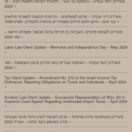
מעו”דכן יחסי עבודה – העסקת בני נוער – תזכורת לקראת חופשת הקיץ – יוני
»
2024
מעו”דכן דיני עבודה – עדכון למעסיקים – הרחבת ההגנות למשרתי מילואים
»
ובני זוגם – תיקון לחוק חיילים משוחררים (החזרה לעבודה), תש”ט-1949
מעו”דכן לקוחות פרטיים, העברות בין דוריות וניהול סכסוכי משפחה וירושה –
»
מאי 2024
Labor Law Client Update – Memorial and Independence Day – May 2024
»
מעו”דכן יחסי עבודה – העסקת עובדים ביום הזיכרון וביום העצמאות – מאי
»
2024
Tax Client Update – Amendment No. 272 to the Israel Income Tax
Ordinance: Reporting Obligations on Trusts and Individuals – April 2024
»
Aviation Law Client Update – Successful Representation of Wizz Air in
Supreme Court Appeal Regarding Unrefunded Airport Taxes – April 2024
»
מעו”דכן טכנולוגיות מידע ופרטיות – עדכון לקוחות לעניין ניהול סיכוני אבטחת
»
מידע בשימוש בקוד פתוח – אפריל 2024