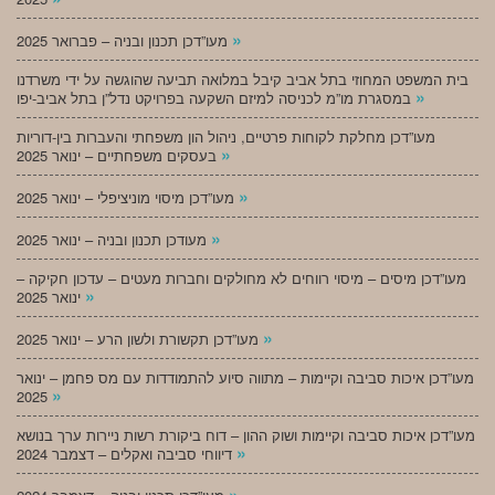
»
מעו”דכן תכנון ובניה – פברואר 2025
בית המשפט המחוזי בתל אביב קיבל במלואה תביעה שהוגשה על ידי משרדנו
»
במסגרת מו”מ לכניסה למיזם השקעה בפרויקט נדל”ן בתל אביב-יפו
מעו”דכן מחלקת לקוחות פרטיים, ניהול הון משפחתי והעברות בין-דוריות
»
בעסקים משפחתיים – ינואר 2025
»
מעו”דכן מיסוי מוניציפלי – ינואר 2025
»
מעודכן תכנון ובניה – ינואר 2025
מעו”דכן מיסים – מיסוי רווחים לא מחולקים וחברות מעטים – עדכון חקיקה –
»
ינואר 2025
»
מעו”דכן תקשורת ולשון הרע – ינואר 2025
מעו”דכן איכות סביבה וקיימות – מתווה סיוע להתמודדות עם מס פחמן – ינואר
»
2025
מעו”דכן איכות סביבה וקיימות ושוק ההון – דוח ביקורת רשות ניירות ערך בנושא
»
דיווחי סביבה ואקלים – דצמבר 2024
»