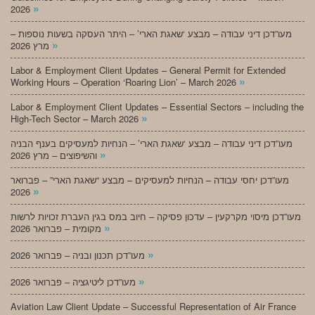
»
2026
מעו”דכן דיני עבודה – מבצע ‘שאגת הארי’ – היתר העסקה בשעות נוספות –
»
מרץ 2026
Labor & Employment Client Updates – General Permit for Extended
»
Working Hours – Operation ‘Roaring Lion’ – March 2026
Labor & Employment Client Updates – Essential Sectors – including the
»
High-Tech Sector – March 2026
מעו”דכן דיני עבודה – מבצע ‘שאגת הארי’ – הנחיות למעסיקים בענף הבניה
»
והשיפוצים – מרץ 2026
מעו”דכן יחסי עבודה – הנחיות למעסיקים – מבצע “שאגת הארי” – פברואר
»
2026
מעו”דכן מיסוי מקרקעין – עדכון פסיקה – חיוב במס בגין העברת זכויות לרשות
»
מקומית – פברואר 2026
»
מעו”דכן תכנון ובניה – פברואר 2026
»
מעו”דכן ליטיגציה – פברואר 2026
Aviation Law Client Update – Successful Representation of Air France