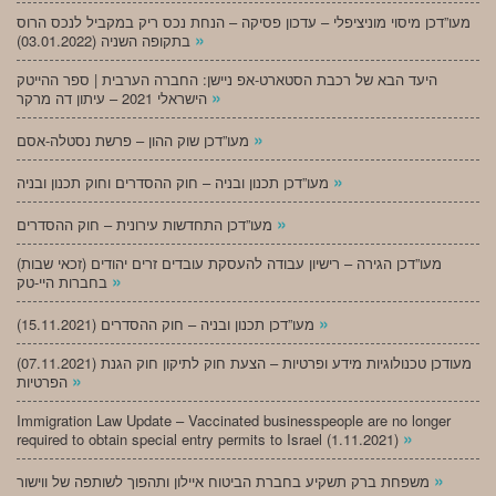
מעו”דכן מיסוי מוניציפלי – עדכון פסיקה – הנחת נכס ריק במקביל לנכס הרוס
»
בתקופה השניה (03.01.2022)
היעד הבא של רכבת הסטארט-אפ ניישן: החברה הערבית | ספר ההייטק
»
הישראלי 2021 – עיתון דה מרקר
»
מעו”דכן שוק ההון – פרשת נסטלה-אסם
»
מעו”דכן תכנון ובניה – חוק ההסדרים וחוק תכנון ובניה
»
מעו”דכן התחדשות עירונית – חוק ההסדרים
מעו”דכן הגירה – רישיון עבודה להעסקת עובדים זרים יהודים (זכאי שבות)
»
בחברות היי-טק
»
מעו”דכן תכנון ובניה – חוק ההסדרים (15.11.2021)
(07.11.2021) מעודכן טכנולוגיות מידע ופרטיות – הצעת חוק לתיקון חוק הגנת
»
הפרטיות
Immigration Law Update – Vaccinated businesspeople are no longer
»
required to obtain special entry permits to Israel (1.11.2021)
»
משפחת ברק תשקיע בחברת הביטוח איילון ותהפוך לשותפה של ווישור