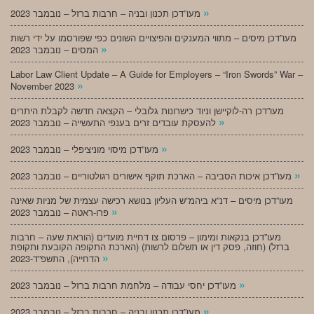
»
מעו”דכן תכנון ובניה – חרבות ברזל – נובמבר 2023
מעו”דכן מיסים – מתווי המענקים והפיצויים השונים כפי שפורסמו על ידי רשות
»
המסים – נובמבר 2023
Labor Law Client Update – A Guide for Employers – “Iron Swords” War –
»
November 2023
מעו”דכן רה-לוקיישן וניוד כישרונות גלובלי – הקצאה חדשה לקבלת היתרים
»
להעסקת עובדים זרים בענפי התעשייה – נובמבר 2023
»
מעו”דכן מיסוי מוניציפלי – נובמבר 2023
»
מעו”דכן איכות הסביבה – הארכת תוקף אישורים רגולטוריים – נובמבר 2023
מעו”דכן מיסים – דנ”א ביהמ”ש העליון בנושא רכישה עצמית של מניות שאינה
»
פרו-ראטה – נובמבר 2023
מעו”דכן בנקאות ומימון – פרסום צו דחיית מועדים (הוראת שעה – חרבות
ברזל) (חוזה, פסק דין או תשלום לרשות) (הארכת התקופה הקובעת ותקופת
»
הדחייה), התשפ”ד-2023
»
מעו”דכן יחסי עבודה – מלחמת חרבות ברזל – נובמבר 2023
»
מעו”דכן תכנון ובניה – חרבות ברזל – נובמבר 2023