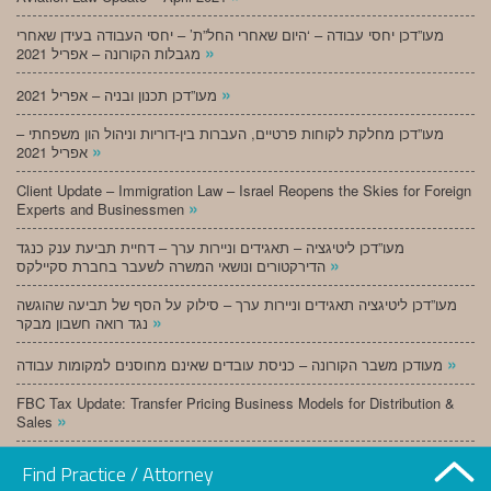
מעו”דכן יחסי עבודה – ‘היום שאחרי החל”ת’ – יחסי העבודה בעידן שאחרי
»
מגבלות הקורונה – אפריל 2021
»
מעו”דכן תכנון ובניה – אפריל 2021
מעו”דכן מחלקת לקוחות פרטיים, העברות בין-דוריות וניהול הון משפחתי –
»
אפריל 2021
Client Update – Immigration Law – Israel Reopens the Skies for Foreign
»
Experts and Businessmen
מעו”דכן ליטיגציה – תאגידים וניירות ערך – דחיית תביעת ענק כנגד
»
הדירקטורים ונושאי המשרה לשעבר בחברת סקיילקס
מעו”דכן ליטיגציה תאגידים וניירות ערך – סילוק על הסף של תביעה שהוגשה
»
נגד רואה חשבון מבקר
»
מעודכן משבר הקורונה – כניסת עובדים שאינם מחוסנים למקומות עבודה
FBC Tax Update: Transfer Pricing Business Models for Distribution &
»
Sales
»
מעו”דכן תכנון ובניה – מרץ 2021
Find Practice / Attorney