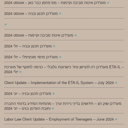
»
מעו”דכן איכות סביבה וקיימות – מס פחמן כבר כאן – אוגוסט 2024
»
מעו”דכן תכנון ובניה – אוגוסט 2024
»
»
מעו”דכן איכות סביבה וקיימות – אוגוסט 2024
»
מעו”דכן תכנון ובניה – יולי 2024
»
מעו”דכן מיסוי מוניציפלי – יולי 2024
מעו”דכן רה-לוקיישן וניוד כישרונות גלובלי – כניסה לתוקף של מערכת ETA-IL –
»
יולי 2024
»
Client Update – Implementation of the ETA-IL System – July 2024
»
מעו”דכן תכנון ובניה – יוני 2024
מעו”דכן שוק הון – חידושים בדיני ניירות ערך – מהותיות המידע בדווחי החברה
»
וחובת העדכון בגינו – יוני 2024
»
Labor Law Client Update – Employment of Teenagers – June 2024