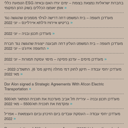
הטמעת כללי ESG בחברות ישראליות נמצאת בצומת – ימים יגידו האם ובאיזה
»
אופן יאומצו הכללים בשוק ההון המקומי
מעו”דכן תעופה – בית המשפט דחה דרישה לגילוי מסמכים שהוגשה נגד
»
בריטיש איירוויז ודלתא איירליינס – יוני 2022
»
מעו”דכן תכנון ובניה – יוני 2022
מעו”דכן תעופה – בית המשפט העליון דחה תובענה ייצוגית שהוגשה נגד חברת
»
התעופה איזיג’ט – יוני 2022
»
מעו”דכן מיסים – עדכון פסיקה – מיסוי עסקת תמורות – יוני 2022
מעו”דכן יחסי עבודה – תיקון לחוק דמי מחלה (תיקון מס’ 6), התשפ”ב-2022 –
»
מאי 2022
Dor Alon signed a Strategic Agreements With Afcon Electric
»
Transportation
מעו”דכן תכנון ובניה – עיריית תל אביב מעדכנת את תוכנית המתאר תא/500
»
ומקדמת את תוכנית תא/5500 – מאי 2022
מעו”דכן יחסי עבודה – העסקת עובדים ביום הזיכרון וביום העצמאות – אפריל
»
2022