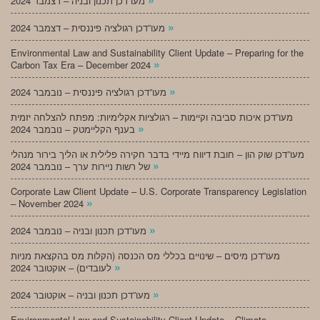
מעו”דכן תכנון ובניה – דצמבר 2024
»
מעו”דכן רגולציה פיננסית – דצמבר 2024
Environmental Law and Sustainability Client Update – Preparing for the
»
Carbon Tax Era – December 2024
»
מעו”דכן רגולציה פיננסית – נובמבר 2024
מעו”דכן איכות סביבה וקיימות – רגולציות אקלימיות: מפתח להצלחה יזמית
»
בענף הקליימטק – נובמבר 2024
מעו”דכן שוק הון – חובת דיווח מיידי בדבר חקירה פלילית או הליך בירור מנהלי
»
של רשות ניירות ערך – נובמבר 2024
Corporate Law Client Update – U.S. Corporate Transparency Legislation
»
– November 2024
»
מעו”דכן תכנון ובניה – נובמבר 2024
מעו”דכן מיסים – שינויים בכללי מס הכנסה (הקלות מס בהקצאת מניות
»
לעובדים) – אוקטובר 2024
»
מעו”דכן תכנון ובניה – אוקטובר 2024
Environmental Law and Sustainability Client Update – Climate