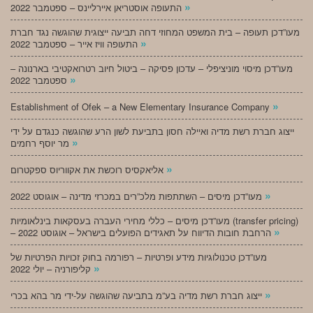
»
התעופה אוסטריאן איירליינס – ספטמבר 2022
מעו”דכן תעופה – בית המשפט המחוזי דחה תביעה ייצוגית שהוגשה נגד חברת
»
התעופה וויז אייר – ספטמבר 2022
מעו”דכן מיסוי מוניציפלי – עדכון פסיקה – ביטול חיוב רטרואקטיבי בארנונה –
»
ספטמבר 2022
»
Establishment of Ofek – a New Elementary Insurance Company
ייצוג חברת רשת מדיה ואיילה חסון בתביעת לשון הרע שהוגשה כנגדם על ידי
»
מר יוסף רחמים
»
אליאקסיס רוכשת את אקווריוס ספקטרום
»
מעו”דכן מיסים – השתתפות מלכ”רים במכרזי מדינה – אוגוסט 2022
מעו”דכן מיסים – כללי מחירי העברה בעסקאות בינלאומיות (transfer pricing)
»
– הרחבת חובות הדיווח על תאגידים הפועלים בישראל – אוגוסט 2022
מעו”דכן טכנולוגיות מידע ופרטיות – רפורמה בחוק זכויות הפרטיות של
»
קליפורניה – יולי 2022
»
ייצוג חברת רשת מדיה בע”מ בתביעה שהוגשה על-ידי מר בהא בכרי