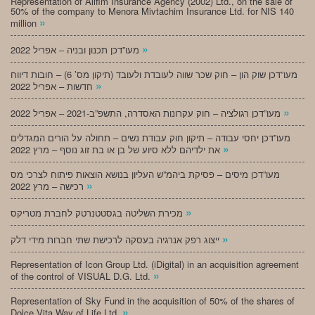
Representation of Alifim Insurance Agency (2002) Ltd., on the sale of
50% of the company to Menora Mivtachim Insurance Ltd. for NIS 140
»
million
»
מעו”דכן תכנון ובניה – אפריל 2022
מעו”דכן שוק הון – חוק שכר שווה לעובדת ולעובד (תיקון מס’ 6) – חובות דיווח
»
חדשות – אפריל 2022
»
מעו”דכן רגולציה – חוק עקרונות האסדרה, התשפ”ב-2021 – אפריל 2022
מעו”דכן יחסי עבודה – תיקון חוק עבודת נשים – תחולה על הורים המגדלים
»
את ילדיהם ללא סיוע של בן או בת זוג נוסף – מרץ 2022
מעו”דכן מיסים – פסיקת ביהמ”ש העליון בנושא הוצאות פיתוח לצרכי מס
»
רכישה – מרץ 2022
»
מכירת השליטה בגסטטנרטק לחברת מטריקס
»
ייצוג רפק אנרגיה בעסקה לרכישת שתי חברות מידי דלק
Representation of Icon Group Ltd. (iDigital) in an acquisition agreement
»
of the control of VISUAL D.G. Ltd.
Representation of Sky Fund in the acquisition of 50% of the shares of
»
Dolce Vita Way of Life Ltd.