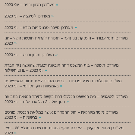
»
מעו”דכן תכנון ובניה – יולי 2023
»
מעו”דכן ליטיגציה – יוני 2023
»
מעו”דכן סייבר וטכנולוגיות מידע – יוני 2023
מעו”דכן יחסי עבודה – העסקת בני נוער – תזכורת לקראת חופשת הקיץ – יוני
»
2023
»
מעו”דכן תכנון ובניה – יוני 2023
מעו”דכן תעופה – בית המשפט דחה תובענה ייצוגית שהוגשה נגד חברת
»
השילוח DHL – יוני 2023
מעו”דכן טכנולוגיות מידע ופרטיות – צרפת מסדירה את תחום המשפיענים
»
באמצעות חוק תקדימי – יוני 2023
מעו”דכן ליטיגציה – בית המשפט הכלכלי דחה בקשה להיתר המצאה בתביעה
»
בסך של כ-2 מיליארד ש”ח – יוני 2023
מעו”דכן מיסוי מקרקעין – חוק ההסדרים אושר במליאת הכנסת ופורסם
»
ברשומות – יוני 2023
מעו”דכן מיסוי מקרקעין – הארכת תוקף הטבות מס שבח בתמ”א 38 – מאי
»
2023