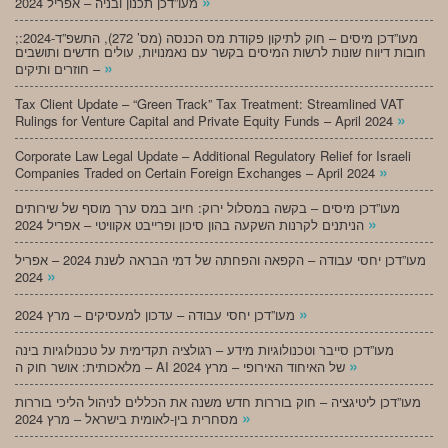
»
מעו”דכן תכנון ובניה – אפריל 2024
;מעו”דכן מיסים – חוק לתיקון פקודת מס הכנסה (מס’ 272), התשפ”ד-2024:
חובות דיווח שונות לרשות המיסים בקשר עם נאמנויות, עולים חדשים ותושבים
»
חוזרים ותיקים –
Tax Client Update – “Green Track” Tax Treatment: Streamlined VAT
»
Rulings for Venture Capital and Private Equity Funds – April 2024
Corporate Law Legal Update – Additional Regulatory Relief for Israeli
»
Companies Traded on Certain Foreign Exchanges – April 2024
מעו”דכן מיסים – בקשה במסלול ירוק: חיוב במס ערך מוסף של שירותים
»
הניתנים לקרנות השקעה בהון סיכון ופרייבט אקוויטי – אפריל 2024
מעו”דכן יחסי עבודה – הקפאה והפחתה של דמי הבראה לשנת 2024 – אפריל
»
2024
»
מעו”דכן יחסי עבודה – עדכון למעסיקים – מרץ 2024
מעו”דכן סייבר וטכנולוגיות מידע – רגולציה תקדימית על טכנולוגיות בינה
»
מלאכותית: אושר חוק ה – AI של האיחוד האירופי – מרץ 2024
מעו”דכן ליטיגציה – חוק בוררות חדש משנה את הכללים לניהול הליכי בוררות
»
מסחרית בין-לאומית בישראל – מרץ 2024