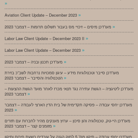
»
»
Aviation Client Update – December 2023
»
מעו”דכן מיסים – זיכויי מס בעבור תשלום תרומות – דצמבר 2023
»
Labor Law Client Update – December 2023 II
»
Labor Law Client Update – December 2023
»
מעו”דכן תכנון ובניה – דצמבר 2023
מעו”דכן סייבר וטכנולוגיות מידע – עיגון סמכויות נרחבות לשב”כ בזירת
»
הטכנולוגיה והסייבר – דצמבר 2023
מעו”דכן ליטיגציה – הגשת עתירה נגד תנאי מכרז לאחר מועד הגשת ההצעות –
»
דצמבר 2023
מעו”דכן יחסי עבודה – פסיקה תקדימית של בית הדין הארצי לעבודה – דצמבר
»
2023
מעו”דכן היי-טק, טכנולוגיה והון סיכון – ערוץ מענקים מהיר לחברות עם תזרים
»
מזומנים קצר – דצמבר 2023
מעו”דכן יחסי עבודה – תיקון מס’ 5 לחוק הגנה על עובדים בשעת חירום ותיקון