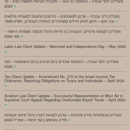
מעו”דכן יחסי עבודה – העסקת בני נוער – תזכורת לקראת חופשת הקיץ – יוני
»
2024
מעו”דכן דיני עבודה – עדכון למעסיקים – הרחבת ההגנות למשרתי מילואים
»
ובני זוגם – תיקון לחוק חיילים משוחררים (החזרה לעבודה), תש”ט-1949
מעו”דכן לקוחות פרטיים, העברות בין דוריות וניהול סכסוכי משפחה וירושה –
»
מאי 2024
Labor Law Client Update – Memorial and Independence Day – May 2024
»
מעו”דכן יחסי עבודה – העסקת עובדים ביום הזיכרון וביום העצמאות – מאי
»
2024
Tax Client Update – Amendment No. 272 to the Israel Income Tax
Ordinance: Reporting Obligations on Trusts and Individuals – April 2024
»
Aviation Law Client Update – Successful Representation of Wizz Air in
Supreme Court Appeal Regarding Unrefunded Airport Taxes – April 2024
»
מעו”דכן טכנולוגיות מידע ופרטיות – עדכון לקוחות לעניין ניהול סיכוני אבטחת
»
מידע בשימוש בקוד פתוח – אפריל 2024