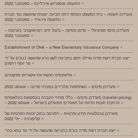
»
התעופה אוסטריאן איירליינס – ספטמבר 2022
מעו”דכן תעופה – בית המשפט המחוזי דחה תביעה ייצוגית שהוגשה נגד חברת
»
התעופה וויז אייר – ספטמבר 2022
מעו”דכן מיסוי מוניציפלי – עדכון פסיקה – ביטול חיוב רטרואקטיבי בארנונה –
»
ספטמבר 2022
»
Establishment of Ofek – a New Elementary Insurance Company
ייצוג חברת רשת מדיה ואיילה חסון בתביעת לשון הרע שהוגשה כנגדם על ידי
»
מר יוסף רחמים
»
אליאקסיס רוכשת את אקווריוס ספקטרום
»
מעו”דכן מיסים – השתתפות מלכ”רים במכרזי מדינה – אוגוסט 2022
מעו”דכן מיסים – כללי מחירי העברה בעסקאות בינלאומיות (transfer pricing)
»
– הרחבת חובות הדיווח על תאגידים הפועלים בישראל – אוגוסט 2022
מעו”דכן טכנולוגיות מידע ופרטיות – רפורמה בחוק זכויות הפרטיות של
»
קליפורניה – יולי 2022
»
ייצוג חברת רשת מדיה בע”מ בתביעה שהוגשה על-ידי מר בהא בכרי