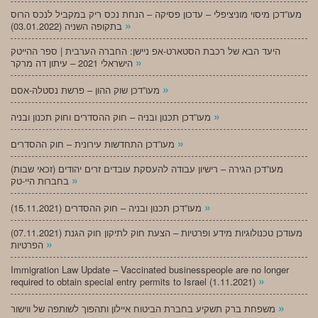
מעו”דכן מיסוי מוניציפלי – עדכון פסיקה – הנחת נכס ריק במקביל לנכס הרוס
»
בתקופה השניה (03.01.2022)
היעד הבא של רכבת הסטארט-אפ ניישן: החברה הערבית | ספר ההייטק
»
הישראלי 2021 – עיתון דה מרקר
»
מעו”דכן שוק ההון – פרשת נסטלה-אסם
»
מעו”דכן תכנון ובניה – חוק ההסדרים וחוק תכנון ובניה
»
מעו”דכן התחדשות עירונית – חוק ההסדרים
מעו”דכן הגירה – רישיון עבודה להעסקת עובדים זרים יהודים (זכאי שבות)
»
בחברות היי-טק
»
מעו”דכן תכנון ובניה – חוק ההסדרים (15.11.2021)
(07.11.2021) מעודכן טכנולוגיות מידע ופרטיות – הצעת חוק לתיקון חוק הגנת
»
הפרטיות
Immigration Law Update – Vaccinated businesspeople are no longer
»
required to obtain special entry permits to Israel (1.11.2021)
»
משפחת ברק תשקיע בחברת הביטוח איילון ותהפוך לשותפה של ווישור