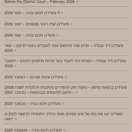
»
Before the District Court – February 2026
»
מעו”דכן תכנון ובניה – ינואר 2026 II
»
מעו”דכן קניין רוחני ופטנטים – ינואר 2026
»
מעודכן תכנון ובניה – ינואר 2026
מעו”דכן דיני עבודה – עדכון שכר מינימום ענפי לעובדים בענף הניקיון – ינואר
»
2026
מעו”דכן דיני עבודה – נקודות זיכוי לעובד בעד שירות מילואים כלוחם – דצמבר
»
2025
»
מעו”דכן איכות סביבה – דצמבר 2025
מעו”דכן בנקאות ומימון – טיוטת חוק ההסדרים (התכנית הכלכלית לשנת 2026)
»
– תחום הפיננסים והבנקאות – נובמבר 2025
»
מעו”דכן תכנון ובניה – נובמבר 2025
משרדנו ייצג את בתו של איש עסקים מנוח בהליך התנגדות לבקשה למתן צו
»
ירושה
»
מעו”דכן תכנון ובניה – אוקטובר 2025