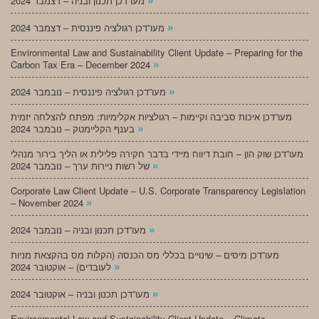
מעו”דכן תכנון ובניה – דצמבר 2024
»
מעו”דכן רגולציה פיננסית – דצמבר 2024
Environmental Law and Sustainability Client Update – Preparing for the
»
Carbon Tax Era – December 2024
»
מעו”דכן רגולציה פיננסית – נובמבר 2024
מעו”דכן איכות סביבה וקיימות – רגולציות אקלימיות: מפתח להצלחה יזמית
»
בענף הקליימטק – נובמבר 2024
מעו”דכן שוק הון – חובת דיווח מיידי בדבר חקירה פלילית או הליך בירור מנהלי
»
של רשות ניירות ערך – נובמבר 2024
Corporate Law Client Update – U.S. Corporate Transparency Legislation
»
– November 2024
»
מעו”דכן תכנון ובניה – נובמבר 2024
מעו”דכן מיסים – שינויים בכללי מס הכנסה (הקלות מס בהקצאת מניות
»
לעובדים) – אוקטובר 2024
»
מעו”דכן תכנון ובניה – אוקטובר 2024
Environmental Law and Sustainability Client Update – Climate