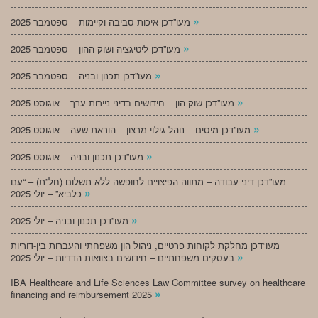
»
מעו”דכן איכות סביבה וקיימות – ספטמבר 2025
»
מעו”דכן ליטיגציה ושוק ההון – ספטמבר 2025
»
מעו”דכן תכנון ובניה – ספטמבר 2025
»
מעו”דכן שוק הון – חידושים בדיני ניירות ערך – אוגוסט 2025
»
מעו”דכן מיסים – נוהל גילוי מרצון – הוראת שעה – אוגוסט 2025
»
מעו”דכן תכנון ובניה – אוגוסט 2025
מעו”דכן דיני עבודה – מתווה הפיצויים לחופשה ללא תשלום (חל”ת) – “עם
»
כלביא” – יולי 2025
»
מעו”דכן תכנון ובניה – יולי 2025
מעו”דכן מחלקת לקוחות פרטיים, ניהול הון משפחתי והעברות בין-דוריות
»
בעסקים משפחתיים – חידושים בצוואות הדדיות – יולי 2025
IBA Healthcare and Life Sciences Law Committee survey on healthcare
»
financing and reimbursement 2025