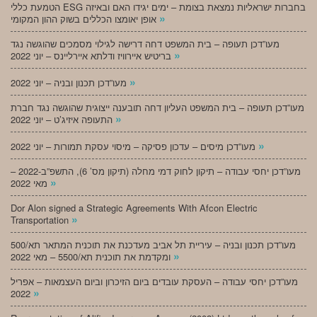
הטמעת כללי ESG בחברות ישראליות נמצאת בצומת – ימים יגידו האם ובאיזה
»
אופן יאומצו הכללים בשוק ההון המקומי
מעו”דכן תעופה – בית המשפט דחה דרישה לגילוי מסמכים שהוגשה נגד
»
בריטיש איירוויז ודלתא איירליינס – יוני 2022
»
מעו”דכן תכנון ובניה – יוני 2022
מעו”דכן תעופה – בית המשפט העליון דחה תובענה ייצוגית שהוגשה נגד חברת
»
התעופה איזיג’ט – יוני 2022
»
מעו”דכן מיסים – עדכון פסיקה – מיסוי עסקת תמורות – יוני 2022
מעו”דכן יחסי עבודה – תיקון לחוק דמי מחלה (תיקון מס’ 6), התשפ”ב-2022 –
»
מאי 2022
Dor Alon signed a Strategic Agreements With Afcon Electric
»
Transportation
מעו”דכן תכנון ובניה – עיריית תל אביב מעדכנת את תוכנית המתאר תא/500
»
ומקדמת את תוכנית תא/5500 – מאי 2022
מעו”דכן יחסי עבודה – העסקת עובדים ביום הזיכרון וביום העצמאות – אפריל
»
2022