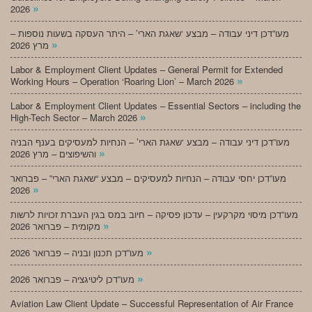
»
2026
מעו”דכן דיני עבודה – מבצע ‘שאגת הארי’ – היתר העסקה בשעות נוספות –
»
מרץ 2026
Labor & Employment Client Updates – General Permit for Extended
»
Working Hours – Operation ‘Roaring Lion’ – March 2026
Labor & Employment Client Updates – Essential Sectors – including the
»
High-Tech Sector – March 2026
מעו”דכן דיני עבודה – מבצע ‘שאגת הארי’ – הנחיות למעסיקים בענף הבניה
»
והשיפוצים – מרץ 2026
מעו”דכן יחסי עבודה – הנחיות למעסיקים – מבצע “שאגת הארי” – פברואר
»
2026
מעו”דכן מיסוי מקרקעין – עדכון פסיקה – חיוב במס בגין העברת זכויות לרשות
»
מקומית – פברואר 2026
»
מעו”דכן תכנון ובניה – פברואר 2026
»
מעו”דכן ליטיגציה – פברואר 2026
Aviation Law Client Update – Successful Representation of Air France