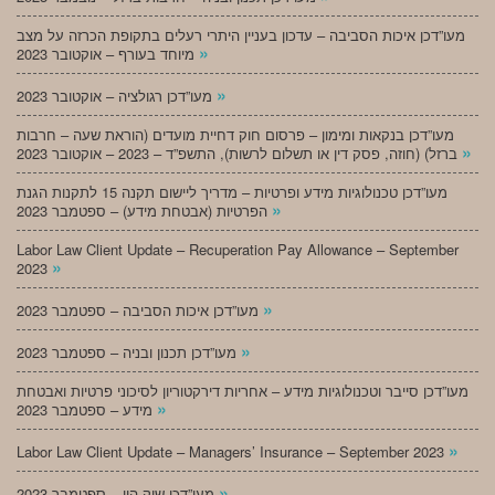
מעו”דכן איכות הסביבה – עדכון בעניין היתרי רעלים בתקופת הכרזה על מצב
»
מיוחד בעורף – אוקטובר 2023
»
מעו”דכן רגולציה – אוקטובר 2023
מעו”דכן בנקאות ומימון – פרסום חוק דחיית מועדים (הוראת שעה – חרבות
»
ברזל) (חוזה, פסק דין או תשלום לרשות), התשפ”ד – 2023 – אוקטובר 2023
מעו”דכן טכנולוגיות מידע ופרטיות – מדריך ליישום תקנה 15 לתקנות הגנת
»
הפרטיות (אבטחת מידע) – ספטמבר 2023
Labor Law Client Update – Recuperation Pay Allowance – September
»
2023
»
מעו”דכן איכות הסביבה – ספטמבר 2023
»
מעו”דכן תכנון ובניה – ספטמבר 2023
מעו”דכן סייבר וטכנולוגיות מידע – אחריות דירקטוריון לסיכוני פרטיות ואבטחת
»
מידע – ספטמבר 2023
»
Labor Law Client Update – Managers’ Insurance – September 2023
»
מעו”דכן שוק הון – ספטמבר 2023