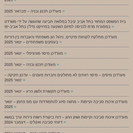
»
מעו”דכן תכנון ובניה – פברואר 2025
בית המשפט המחוזי בתל אביב קיבל במלואה תביעה שהוגשה על ידי משרדנו
»
במסגרת מו”מ לכניסה למיזם השקעה בפרויקט נדל”ן בתל אביב-יפו
מעו”דכן מחלקת לקוחות פרטיים, ניהול הון משפחתי והעברות בין-דוריות
»
בעסקים משפחתיים – ינואר 2025
»
מעו”דכן מיסוי מוניציפלי – ינואר 2025
»
מעודכן תכנון ובניה – ינואר 2025
מעו”דכן מיסים – מיסוי רווחים לא מחולקים וחברות מעטים – עדכון חקיקה –
»
ינואר 2025
»
מעו”דכן תקשורת ולשון הרע – ינואר 2025
מעו”דכן איכות סביבה וקיימות – מתווה סיוע להתמודדות עם מס פחמן – ינואר
»
2025
מעו”דכן איכות סביבה וקיימות ושוק ההון – דוח ביקורת רשות ניירות ערך בנושא
»
דיווחי סביבה ואקלים – דצמבר 2024
»