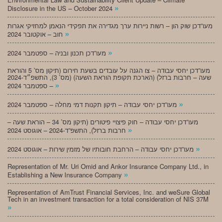
»
Disclosure in the US – October 2024
מעו”דכן שוק הון – רשות ניירות ערך מגדירה את תפקידי הנאמן למחזיקי אגרות
»
חוב – אוקטובר 2024
»
מעו”דכן תכנון ובניה – ספטמבר 2024
מעו”דכן יחסי עבודה – צו הגנה על עובדים בשעת חירום (תיקון מס’ 5 והוראת
שעה – חרבות ברזל) (הארכת תקופת הוראת השעה) (מס’ 3), התשפ״ד-2024
»
– ספטמבר 2024
»
מעו”דכן יחסי עבודה – תיקון תקנות דמי מחלה – ספטמבר 2024
מעו”דכן יחסי עבודה – חוק פיצויי פיטורים (תיקון מס’ 34 – הוראת שעה –
»
חרבות ברזל), התשפ”ד-2024 – אוגוסט 2024
»
מעו”דכן יחסי עבודה – הרחבת חובותיו של מזמין שירות – אוגוסט 2024
Representation of Mr. Uri Omid and Ankor Insurance Company Ltd., in
»
Establishing a New Insurance Company
Representation of AmTrust Financial Services, Inc. and weSure Global
Tech in an investment transaction for a total consideration of NIS 37M
»