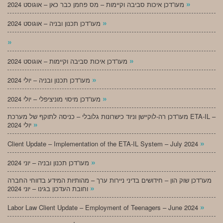
»
מעו”דכן איכות סביבה וקיימות – מס פחמן כבר כאן – אוגוסט 2024
»
מעו”דכן תכנון ובניה – אוגוסט 2024
»
»
מעו”דכן איכות סביבה וקיימות – אוגוסט 2024
»
מעו”דכן תכנון ובניה – יולי 2024
»
מעו”דכן מיסוי מוניציפלי – יולי 2024
מעו”דכן רה-לוקיישן וניוד כישרונות גלובלי – כניסה לתוקף של מערכת ETA-IL –
»
יולי 2024
»
Client Update – Implementation of the ETA-IL System – July 2024
»
מעו”דכן תכנון ובניה – יוני 2024
מעו”דכן שוק הון – חידושים בדיני ניירות ערך – מהותיות המידע בדווחי החברה
»
וחובת העדכון בגינו – יוני 2024
»
Labor Law Client Update – Employment of Teenagers – June 2024