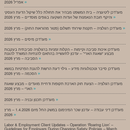
»
אפריל 2026
מעו”דכן ליטיגציה – בית המשפט מבהיר את תחולת כלל שיקול הדעת העסקי
»
והיקף חובת הנאמנות של ועדות השקעה בגופים מוסדיים – מרץ 2026
»
מעו”דכן רגולציה – תקנות שירותי תשלום (פטור מהוראות החוק) – מרץ 2026
»
מעו”דכן מיסים – מרץ 2026
מעו”דכן איכות סביבה וקיימות – הקלות זמניות ברגולציה סביבתית בעקבות
מבצע “שאגת הארי” – עדכון לתעשייה בהתאם להנחיות המשרד להגנת
»
הסביבה – מרץ 2026
מעו”דכן סייבר וטכנולוגיות מידע – גילוי דעת הרשות להגנת הפרטיות בנושא
»
הסכמה – מרץ 2026
מעו”דכן רגולציה – הצעת חוק הארכת תקופות ודחיית מועדים – מבצע שאגת
»
הארי – מרץ 2026
»
מעו”דכן תכנון ובניה – מרץ 2026
מעו”דכן דיני עבודה – עדכון שכר המינימום במשק החל מיום 1.4.2026 – מרץ
»
2026
Labor & Employment Client Updates – Operation ‘Roaring Lion’ –
Guidelines for Employers During Changing Safety Policies – March