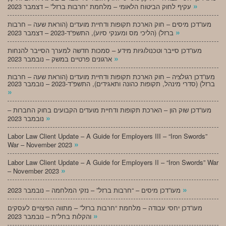
»
עקיף לחוק הביטוח הלאומי – מלחמת “חרבות ברזל” – דצמבר 2023
מעו”דכן מיסים – חוק הארכת תקופות ודחיית מועדים (הוראת שעה – חרבות
»
ברזל) (הליכי מס ומענקי סיוע), התשפ”ד-2023 – דצמבר 2023
מעו”דכן סייבר וטכנולוגיות מידע – סמכות חדשה למערך הסייבר להנחות
»
ארגונים פרטיים במשק – נובמבר 2023
מעו”דכן רגולציה – חוק הארכת תקופות ודחיית מועדים (הוראת שעה – חרבות
ברזל) (סדרי מינהל, תקופות כהונה ותאגידים), התשפ”ד-2023 – נובמבר 2023
»
מעו”דכן שוק הון – הארכת תקופות ודחיית מועדים הקבועים בחוק החברות –
»
נובמבר 2023
Labor Law Client Update – A Guide for Employers III – “Iron Swords”
»
War – November 2023
Labor Law Client Update – A Guide for Employers II – “Iron Swords” War
»
– November 2023
»
מעו”דכן מיסים – “חרבות ברזל” – נזקי המלחמה – נובמבר 2023
מעו”דכן יחסי עבודה – מלחמת “חרבות ברזל” – מתווה הפיצויים לעסקים
»
והקלות בחל”ת – נובמבר 2023