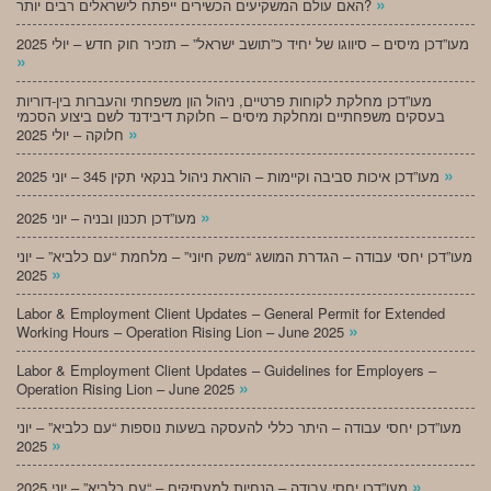
»
האם עולם המשקיעים הכשירים ייפתח לישראלים רבים יותר?
מעו”דכן מיסים – סיווגו של יחיד כ”תושב ישראל” – תזכיר חוק חדש – יולי 2025
»
מעו”דכן מחלקת לקוחות פרטיים, ניהול הון משפחתי והעברות בין-דוריות
בעסקים משפחתיים ומחלקת מיסים – חלוקת דיבידנד לשם ביצוע הסכמי
»
חלוקה – יולי 2025
»
מעו”דכן איכות סביבה וקיימות – הוראת ניהול בנקאי תקין 345 – יוני 2025
»
מעו”דכן תכנון ובניה – יוני 2025
מעו”דכן יחסי עבודה – הגדרת המושג “משק חיוני” – מלחמת “עם כלביא” – יוני
»
2025
Labor & Employment Client Updates – General Permit for Extended
»
Working Hours – Operation Rising Lion – June 2025
Labor & Employment Client Updates – Guidelines for Employers –
»
Operation Rising Lion – June 2025
מעו”דכן יחסי עבודה – היתר כללי להעסקה בשעות נוספות “עם כלביא” – יוני
»
2025
»
מעו”דכן יחסי עבודה – הנחיות למעסיקים – “עם כלביא” – יוני 2025