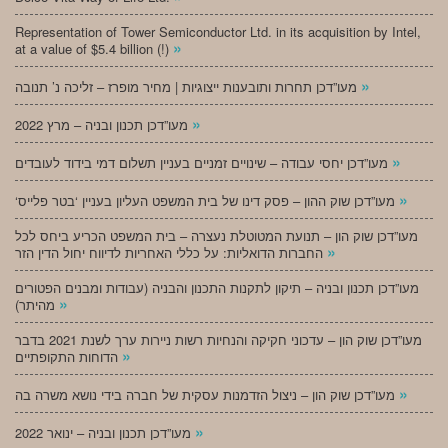
Representation of Tower Semiconductor Ltd. in its acquisition by Intel,
»
at a value of $5.4 billion (!)
»
מעו”דכן תחרות ותובענות ייצוגיות | מחיר מופרז – זליכה נ’ תנובה
»
מעו”דכן תכנון ובניה – מרץ 2022
»
מעו”דכן יחסי עבודה – שינויים זמניים בעניין תשלום דמי בידוד לעובדים
»
‘מעו”דכן שוק ההון – פסק דינו של בית המשפט העליון בעניין ‘בטר פלייס
מעו”דכן שוק הון – תנועת המטוטלת נעצרה – בית המשפט הכריע ביחס לכל
»
החברות הדואליות: על כללי האחריות לדיווח יחול הדין הזר
מעו”דכן תכנון ובניה – תיקון לתקנות התכנון והבניה (עבודות ומבנים הפטורים
»
מהיתר)
מעו”דכן שוק הון – עדכוני חקיקה והנחיות רשות ניירות ערך לשנת 2021 בדבר
»
הדוחות התקופתיים
»
מעו”דכן שוק הון – ניצול הזדמנות עסקית של חברה בידי נושא משרה בה
»
מעו”דכן תכנון ובניה – ינואר 2022