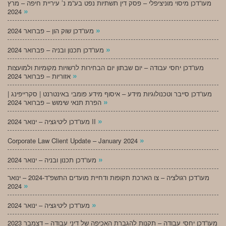
מעו”דכן מיסוי מוניציפלי – פסק דין תשתיות נפט בע”מ נ’ עיריית חיפה – מרץ
»
2024
»
מעו”דכן שוק הון – פברואר 2024
»
מעו”דכן תכנון ובניה – פברואר 2024
מעו”דכן יחסי עבודה – יום שבתון יום הבחירות לרשויות מקומיות ולמועצות
»
אזוריות – פברואר 2024
מעו”דכן סייבר וטכנולוגיות מידע – איסוף מידע פומבי באינטרנט | סקרייפינג |
»
הפרת תנאי שימוש – פברואר 2024
»
מעו”דכן ליטיגציה – ינואר 2024 II
»
Corporate Law Client Update – January 2024
»
מעו”דכן תכנון ובניה – ינואר 2024
מעו”דכן רגולציה – צו הארכת תקופות ודחיית מועדים התשפ”ד-2024 – ינואר
»
2024
»
מעו”דכן ליטיגציה – ינואר 2024
מעו”דכן יחסי עבודה – תקנות להגברת האכיפה של דיני עבודה – דצמבר 2023