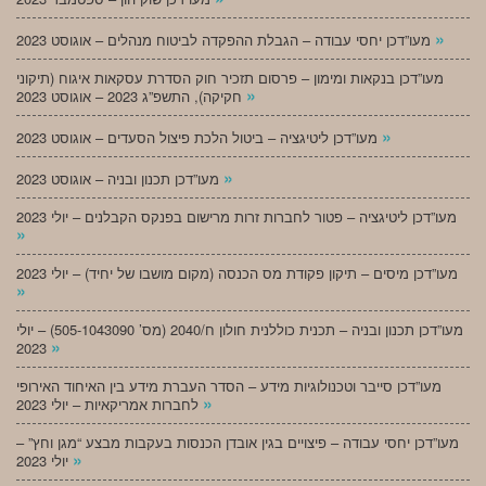
»
מעו”דכן יחסי עבודה – הגבלת ההפקדה לביטוח מנהלים – אוגוסט 2023
מעו”דכן בנקאות ומימון – פרסום תזכיר חוק הסדרת עסקאות איגוח (תיקוני
»
חקיקה), התשפ”ג 2023 – אוגוסט 2023
»
מעו”דכן ליטיגציה – ביטול הלכת פיצול הסעדים – אוגוסט 2023
»
מעו”דכן תכנון ובניה – אוגוסט 2023
מעו”דכן ליטיגציה – פטור לחברות זרות מרישום בפנקס הקבלנים – יולי 2023
»
מעו”דכן מיסים – תיקון פקודת מס הכנסה (מקום מושבו של יחיד) – יולי 2023
»
מעו”דכן תכנון ובניה – תכנית כוללנית חולון ח/2040 (מס’ 505-1043090) – יולי
»
2023
מעו”דכן סייבר וטכנולוגיות מידע – הסדר העברת מידע בין האיחוד האירופי
»
לחברות אמריקאיות – יולי 2023
מעו”דכן יחסי עבודה – פיצויים בגין אובדן הכנסות בעקבות מבצע “מגן וחץ” –
»
יולי 2023