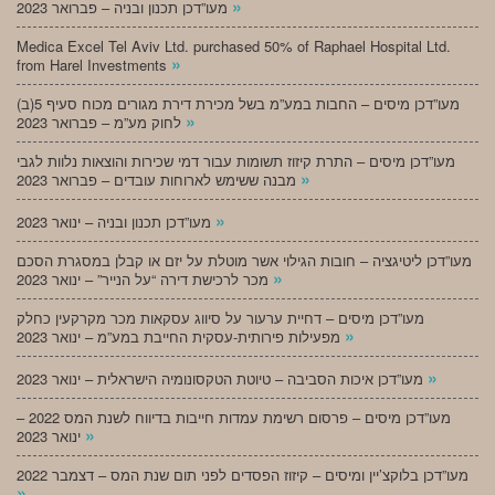
»
מעו”דכן תכנון ובניה – פברואר 2023
Medica Excel Tel Aviv Ltd. purchased 50% of Raphael Hospital Ltd.
»
from Harel Investments
מעו”דכן מיסים – החבות במע”מ בשל מכירת דירת מגורים מכוח סעיף 5(ב)
»
לחוק מע”מ – פברואר 2023
מעו”דכן מיסים – התרת קיזוז תשומות עבור דמי שכירות והוצאות נלוות לגבי
»
מבנה ששימש לארוחות עובדים – פברואר 2023
»
מעו”דכן תכנון ובניה – ינואר 2023
מעו”דכן ליטיגציה – חובות הגילוי אשר מוטלת על יזם או קבלן במסגרת הסכם
»
מכר לרכישת דירה “על הנייר” – ינואר 2023
מעו”דכן מיסים – דחיית ערעור על סיווג עסקאות מכר מקרקעין כחלק
»
מפעילות פירותית-עסקית החייבת במע”מ – ינואר 2023
»
מעו”דכן איכות הסביבה – טיוטת הטקסונומיה הישראלית – ינואר 2023
מעו”דכן מיסים – פרסום רשימת עמדות חייבות בדיווח לשנת המס 2022 –
»
ינואר 2023
מעו”דכן בלוקצ’יין ומיסים – קיזוז הפסדים לפני תום שנת המס – דצמבר 2022
»