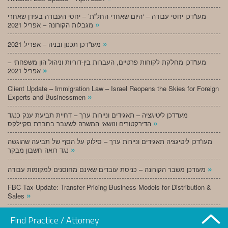
מעו”דכן יחסי עבודה – ‘היום שאחרי החל”ת’ – יחסי העבודה בעידן שאחרי
»
מגבלות הקורונה – אפריל 2021
»
מעו”דכן תכנון ובניה – אפריל 2021
מעו”דכן מחלקת לקוחות פרטיים, העברות בין-דוריות וניהול הון משפחתי –
»
אפריל 2021
Client Update – Immigration Law – Israel Reopens the Skies for Foreign
»
Experts and Businessmen
מעו”דכן ליטיגציה – תאגידים וניירות ערך – דחיית תביעת ענק כנגד
»
הדירקטורים ונושאי המשרה לשעבר בחברת סקיילקס
מעו”דכן ליטיגציה תאגידים וניירות ערך – סילוק על הסף של תביעה שהוגשה
»
נגד רואה חשבון מבקר
»
מעודכן משבר הקורונה – כניסת עובדים שאינם מחוסנים למקומות עבודה
FBC Tax Update: Transfer Pricing Business Models for Distribution &
»
Sales
»
מעו”דכן תכנון ובניה – מרץ 2021
Find Practice / Attorney