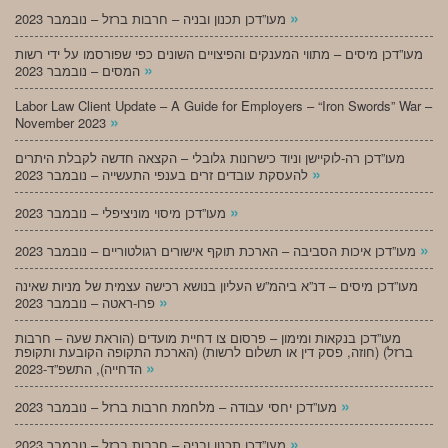
»
מעו”דכן תכנון ובניה – חרבות ברזל – נובמבר 2023
מעו”דכן מיסים – מתווי המענקים והפיצויים השונים כפי שפורסמו על ידי רשות
»
המסים – נובמבר 2023
Labor Law Client Update – A Guide for Employers – “Iron Swords” War –
»
November 2023
מעו”דכן רה-לוקיישן וניוד כישרונות גלובלי – הקצאה חדשה לקבלת היתרים
»
להעסקת עובדים זרים בענפי התעשייה – נובמבר 2023
»
מעו”דכן מיסוי מוניציפלי – נובמבר 2023
»
מעו”דכן איכות הסביבה – הארכת תוקף אישורים רגולטוריים – נובמבר 2023
מעו”דכן מיסים – דנ”א ביהמ”ש העליון בנושא רכישה עצמית של מניות שאינה
»
פרו-ראטה – נובמבר 2023
מעו”דכן בנקאות ומימון – פרסום צו דחיית מועדים (הוראת שעה – חרבות
ברזל) (חוזה, פסק דין או תשלום לרשות) (הארכת התקופה הקובעת ותקופת
»
הדחייה), התשפ”ד-2023
»
מעו”דכן יחסי עבודה – מלחמת חרבות ברזל – נובמבר 2023
»
מעו”דכן תכנון ובניה – חרבות ברזל – נובמבר 2023