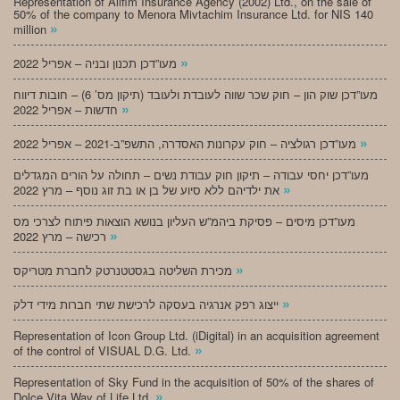
Representation of Alifim Insurance Agency (2002) Ltd., on the sale of
50% of the company to Menora Mivtachim Insurance Ltd. for NIS 140
»
million
»
מעו”דכן תכנון ובניה – אפריל 2022
מעו”דכן שוק הון – חוק שכר שווה לעובדת ולעובד (תיקון מס’ 6) – חובות דיווח
»
חדשות – אפריל 2022
»
מעו”דכן רגולציה – חוק עקרונות האסדרה, התשפ”ב-2021 – אפריל 2022
מעו”דכן יחסי עבודה – תיקון חוק עבודת נשים – תחולה על הורים המגדלים
»
את ילדיהם ללא סיוע של בן או בת זוג נוסף – מרץ 2022
מעו”דכן מיסים – פסיקת ביהמ”ש העליון בנושא הוצאות פיתוח לצרכי מס
»
רכישה – מרץ 2022
»
מכירת השליטה בגסטטנרטק לחברת מטריקס
»
ייצוג רפק אנרגיה בעסקה לרכישת שתי חברות מידי דלק
Representation of Icon Group Ltd. (iDigital) in an acquisition agreement
»
of the control of VISUAL D.G. Ltd.
Representation of Sky Fund in the acquisition of 50% of the shares of
»
Dolce Vita Way of Life Ltd.