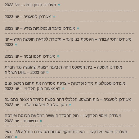
»
מעו”דכן תכנון ובניה – יולי 2023
»
מעו”דכן ליטיגציה – יוני 2023
»
מעו”דכן סייבר וטכנולוגיות מידע – יוני 2023
מעו”דכן יחסי עבודה – העסקת בני נוער – תזכורת לקראת חופשת הקיץ – יוני
»
2023
»
מעו”דכן תכנון ובניה – יוני 2023
מעו”דכן תעופה – בית המשפט דחה תובענה ייצוגית שהוגשה נגד חברת
»
השילוח DHL – יוני 2023
מעו”דכן טכנולוגיות מידע ופרטיות – צרפת מסדירה את תחום המשפיענים
»
באמצעות חוק תקדימי – יוני 2023
מעו”דכן ליטיגציה – בית המשפט הכלכלי דחה בקשה להיתר המצאה בתביעה
»
בסך של כ-2 מיליארד ש”ח – יוני 2023
מעו”דכן מיסוי מקרקעין – חוק ההסדרים אושר במליאת הכנסת ופורסם
»
ברשומות – יוני 2023
מעו”דכן מיסוי מקרקעין – הארכת תוקף הטבות מס שבח בתמ”א 38 – מאי
»
2023