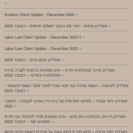
»
»
Aviation Client Update – December 2023
»
מעו”דכן מיסים – זיכויי מס בעבור תשלום תרומות – דצמבר 2023
»
Labor Law Client Update – December 2023 II
»
Labor Law Client Update – December 2023
»
מעו”דכן תכנון ובניה – דצמבר 2023
מעו”דכן סייבר וטכנולוגיות מידע – עיגון סמכויות נרחבות לשב”כ בזירת
»
הטכנולוגיה והסייבר – דצמבר 2023
מעו”דכן ליטיגציה – הגשת עתירה נגד תנאי מכרז לאחר מועד הגשת ההצעות –
»
דצמבר 2023
מעו”דכן יחסי עבודה – פסיקה תקדימית של בית הדין הארצי לעבודה – דצמבר
»
2023
מעו”דכן היי-טק, טכנולוגיה והון סיכון – ערוץ מענקים מהיר לחברות עם תזרים
»
מזומנים קצר – דצמבר 2023
מעו”דכן יחסי עבודה – תיקון מס’ 5 לחוק הגנה על עובדים בשעת חירום ותיקון