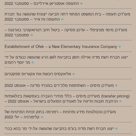
»
התעופה אוסטריאן איירליינס – ספטמבר 2022
מעו”דכן תעופה – בית המשפט המחוזי דחה תביעה ייצוגית שהוגשה נגד חברת
»
התעופה וויז אייר – ספטמבר 2022
מעו”דכן מיסוי מוניציפלי – עדכון פסיקה – ביטול חיוב רטרואקטיבי בארנונה –
»
ספטמבר 2022
»
Establishment of Ofek – a New Elementary Insurance Company
ייצוג חברת רשת מדיה ואיילה חסון בתביעת לשון הרע שהוגשה כנגדם על ידי
»
מר יוסף רחמים
»
אליאקסיס רוכשת את אקווריוס ספקטרום
»
מעו”דכן מיסים – השתתפות מלכ”רים במכרזי מדינה – אוגוסט 2022
מעו”דכן מיסים – כללי מחירי העברה בעסקאות בינלאומיות (transfer pricing)
»
– הרחבת חובות הדיווח על תאגידים הפועלים בישראל – אוגוסט 2022
מעו”דכן טכנולוגיות מידע ופרטיות – רפורמה בחוק זכויות הפרטיות של
»
קליפורניה – יולי 2022
»
ייצוג חברת רשת מדיה בע”מ בתביעה שהוגשה על-ידי מר בהא בכרי