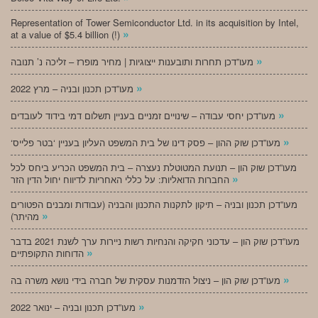
Representation of Tower Semiconductor Ltd. in its acquisition by Intel,
»
at a value of $5.4 billion (!)
»
מעו”דכן תחרות ותובענות ייצוגיות | מחיר מופרז – זליכה נ’ תנובה
»
מעו”דכן תכנון ובניה – מרץ 2022
»
מעו”דכן יחסי עבודה – שינויים זמניים בעניין תשלום דמי בידוד לעובדים
»
‘מעו”דכן שוק ההון – פסק דינו של בית המשפט העליון בעניין ‘בטר פלייס
מעו”דכן שוק הון – תנועת המטוטלת נעצרה – בית המשפט הכריע ביחס לכל
»
החברות הדואליות: על כללי האחריות לדיווח יחול הדין הזר
מעו”דכן תכנון ובניה – תיקון לתקנות התכנון והבניה (עבודות ומבנים הפטורים
»
מהיתר)
מעו”דכן שוק הון – עדכוני חקיקה והנחיות רשות ניירות ערך לשנת 2021 בדבר
»
הדוחות התקופתיים
»
מעו”דכן שוק הון – ניצול הזדמנות עסקית של חברה בידי נושא משרה בה
»
מעו”דכן תכנון ובניה – ינואר 2022