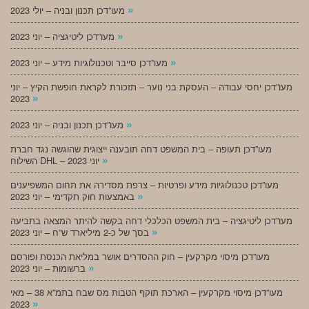
»
מעו”דכן תכנון ובניה – יולי 2023
»
מעו”דכן ליטיגציה – יוני 2023
»
מעו”דכן סייבר וטכנולוגיות מידע – יוני 2023
מעו”דכן יחסי עבודה – העסקת בני נוער – תזכורת לקראת חופשת הקיץ – יוני
»
2023
»
מעו”דכן תכנון ובניה – יוני 2023
מעו”דכן תעופה – בית המשפט דחה תובענה ייצוגית שהוגשה נגד חברת
»
השילוח DHL – יוני 2023
מעו”דכן טכנולוגיות מידע ופרטיות – צרפת מסדירה את תחום המשפיענים
»
באמצעות חוק תקדימי – יוני 2023
מעו”דכן ליטיגציה – בית המשפט הכלכלי דחה בקשה להיתר המצאה בתביעה
»
בסך של כ-2 מיליארד ש”ח – יוני 2023
מעו”דכן מיסוי מקרקעין – חוק ההסדרים אושר במליאת הכנסת ופורסם
»
ברשומות – יוני 2023
מעו”דכן מיסוי מקרקעין – הארכת תוקף הטבות מס שבח בתמ”א 38 – מאי
»
2023