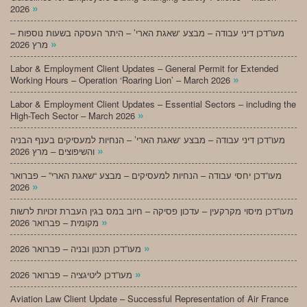
»
2026
מעו”דכן דיני עבודה – מבצע ‘שאגת הארי’ – היתר העסקה בשעות נוספות –
»
מרץ 2026
Labor & Employment Client Updates – General Permit for Extended
»
Working Hours – Operation ‘Roaring Lion’ – March 2026
Labor & Employment Client Updates – Essential Sectors – including the
»
High-Tech Sector – March 2026
מעו”דכן דיני עבודה – מבצע ‘שאגת הארי’ – הנחיות למעסיקים בענף הבניה
»
והשיפוצים – מרץ 2026
מעו”דכן יחסי עבודה – הנחיות למעסיקים – מבצע “שאגת הארי” – פברואר
»
2026
מעו”דכן מיסוי מקרקעין – עדכון פסיקה – חיוב במס בגין העברת זכויות לרשות
»
מקומית – פברואר 2026
»
מעו”דכן תכנון ובניה – פברואר 2026
»
מעו”דכן ליטיגציה – פברואר 2026
Aviation Law Client Update – Successful Representation of Air France