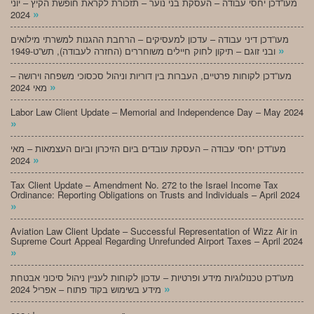
מעו”דכן יחסי עבודה – העסקת בני נוער – תזכורת לקראת חופשת הקיץ – יוני
»
2024
מעו”דכן דיני עבודה – עדכון למעסיקים – הרחבת ההגנות למשרתי מילואים
»
ובני זוגם – תיקון לחוק חיילים משוחררים (החזרה לעבודה), תש”ט-1949
מעו”דכן לקוחות פרטיים, העברות בין דוריות וניהול סכסוכי משפחה וירושה –
»
מאי 2024
Labor Law Client Update – Memorial and Independence Day – May 2024
»
מעו”דכן יחסי עבודה – העסקת עובדים ביום הזיכרון וביום העצמאות – מאי
»
2024
Tax Client Update – Amendment No. 272 to the Israel Income Tax
Ordinance: Reporting Obligations on Trusts and Individuals – April 2024
»
Aviation Law Client Update – Successful Representation of Wizz Air in
Supreme Court Appeal Regarding Unrefunded Airport Taxes – April 2024
»
מעו”דכן טכנולוגיות מידע ופרטיות – עדכון לקוחות לעניין ניהול סיכוני אבטחת
»
מידע בשימוש בקוד פתוח – אפריל 2024