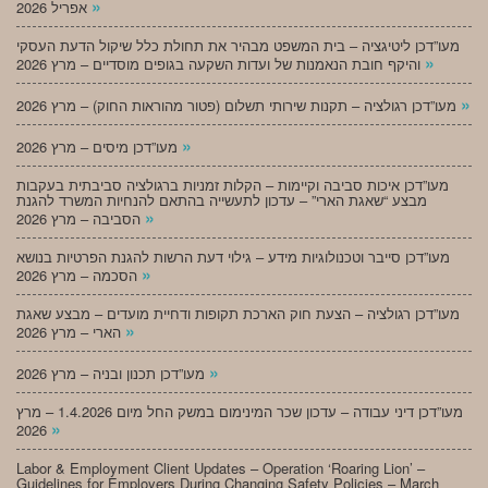
»
אפריל 2026
מעו”דכן ליטיגציה – בית המשפט מבהיר את תחולת כלל שיקול הדעת העסקי
»
והיקף חובת הנאמנות של ועדות השקעה בגופים מוסדיים – מרץ 2026
»
מעו”דכן רגולציה – תקנות שירותי תשלום (פטור מהוראות החוק) – מרץ 2026
»
מעו”דכן מיסים – מרץ 2026
מעו”דכן איכות סביבה וקיימות – הקלות זמניות ברגולציה סביבתית בעקבות
מבצע “שאגת הארי” – עדכון לתעשייה בהתאם להנחיות המשרד להגנת
»
הסביבה – מרץ 2026
מעו”דכן סייבר וטכנולוגיות מידע – גילוי דעת הרשות להגנת הפרטיות בנושא
»
הסכמה – מרץ 2026
מעו”דכן רגולציה – הצעת חוק הארכת תקופות ודחיית מועדים – מבצע שאגת
»
הארי – מרץ 2026
»
מעו”דכן תכנון ובניה – מרץ 2026
מעו”דכן דיני עבודה – עדכון שכר המינימום במשק החל מיום 1.4.2026 – מרץ
»
2026
Labor & Employment Client Updates – Operation ‘Roaring Lion’ –
Guidelines for Employers During Changing Safety Policies – March