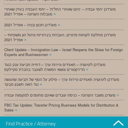
מעו”דכן יחסי עבודה – ‘היום שאחרי החל”ת’ – יחסי העבודה בעידן שאחרי
»
מגבלות הקורונה – אפריל 2021
»
מעו”דכן תכנון ובניה – אפריל 2021
מעו”דכן מחלקת לקוחות פרטיים, העברות בין-דוריות וניהול הון משפחתי –
»
אפריל 2021
Client Update – Immigration Law – Israel Reopens the Skies for Foreign
»
Experts and Businessmen
מעו”דכן ליטיגציה – תאגידים וניירות ערך – דחיית תביעת ענק כנגד
»
הדירקטורים ונושאי המשרה לשעבר בחברת סקיילקס
מעו”דכן ליטיגציה תאגידים וניירות ערך – סילוק על הסף של תביעה שהוגשה
»
נגד רואה חשבון מבקר
»
מעודכן משבר הקורונה – כניסת עובדים שאינם מחוסנים למקומות עבודה
FBC Tax Update: Transfer Pricing Business Models for Distribution &
»
Sales
»
מעו”דכן תכנון ובניה – מרץ 2021
Find Practice / Attorney