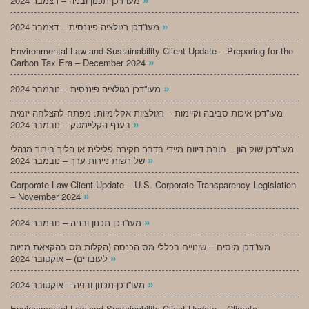
מעו”דכן תכנון ובניה – דצמבר 2024
»
מעו”דכן רגולציה פיננסית – דצמבר 2024
Environmental Law and Sustainability Client Update – Preparing for the
»
Carbon Tax Era – December 2024
»
מעו”דכן רגולציה פיננסית – נובמבר 2024
מעו”דכן איכות סביבה וקיימות – רגולציות אקלימיות: מפתח להצלחה יזמית
»
בענף הקליימטק – נובמבר 2024
מעו”דכן שוק הון – חובת דיווח מיידי בדבר חקירה פלילית או הליך בירור מנהלי
»
של רשות ניירות ערך – נובמבר 2024
Corporate Law Client Update – U.S. Corporate Transparency Legislation
»
– November 2024
»
מעו”דכן תכנון ובניה – נובמבר 2024
מעו”דכן מיסים – שינויים בכללי מס הכנסה (הקלות מס בהקצאת מניות
»
לעובדים) – אוקטובר 2024
»
מעו”דכן תכנון ובניה – אוקטובר 2024
Environmental Law and Sustainability Client Update – Climate