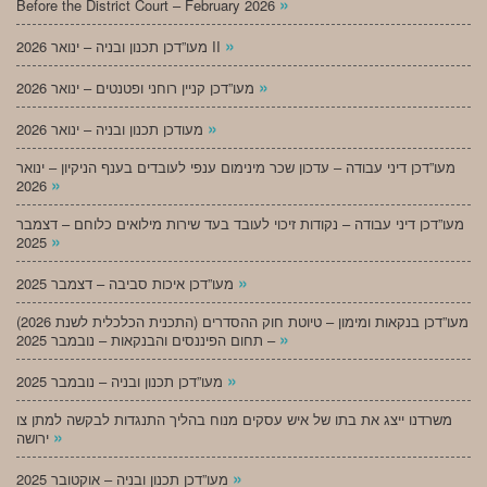
»
Before the District Court – February 2026
»
מעו”דכן תכנון ובניה – ינואר 2026 II
»
מעו”דכן קניין רוחני ופטנטים – ינואר 2026
»
מעודכן תכנון ובניה – ינואר 2026
מעו”דכן דיני עבודה – עדכון שכר מינימום ענפי לעובדים בענף הניקיון – ינואר
»
2026
מעו”דכן דיני עבודה – נקודות זיכוי לעובד בעד שירות מילואים כלוחם – דצמבר
»
2025
»
מעו”דכן איכות סביבה – דצמבר 2025
מעו”דכן בנקאות ומימון – טיוטת חוק ההסדרים (התכנית הכלכלית לשנת 2026)
»
– תחום הפיננסים והבנקאות – נובמבר 2025
»
מעו”דכן תכנון ובניה – נובמבר 2025
משרדנו ייצג את בתו של איש עסקים מנוח בהליך התנגדות לבקשה למתן צו
»
ירושה
»
מעו”דכן תכנון ובניה – אוקטובר 2025