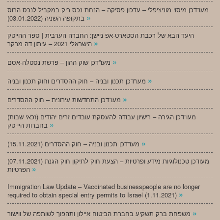
מעו”דכן מיסוי מוניציפלי – עדכון פסיקה – הנחת נכס ריק במקביל לנכס הרוס
»
בתקופה השניה (03.01.2022)
היעד הבא של רכבת הסטארט-אפ ניישן: החברה הערבית | ספר ההייטק
»
הישראלי 2021 – עיתון דה מרקר
»
מעו”דכן שוק ההון – פרשת נסטלה-אסם
»
מעו”דכן תכנון ובניה – חוק ההסדרים וחוק תכנון ובניה
»
מעו”דכן התחדשות עירונית – חוק ההסדרים
מעו”דכן הגירה – רישיון עבודה להעסקת עובדים זרים יהודים (זכאי שבות)
»
בחברות היי-טק
»
מעו”דכן תכנון ובניה – חוק ההסדרים (15.11.2021)
(07.11.2021) מעודכן טכנולוגיות מידע ופרטיות – הצעת חוק לתיקון חוק הגנת
»
הפרטיות
Immigration Law Update – Vaccinated businesspeople are no longer
»
required to obtain special entry permits to Israel (1.11.2021)
»
משפחת ברק תשקיע בחברת הביטוח איילון ותהפוך לשותפה של ווישור