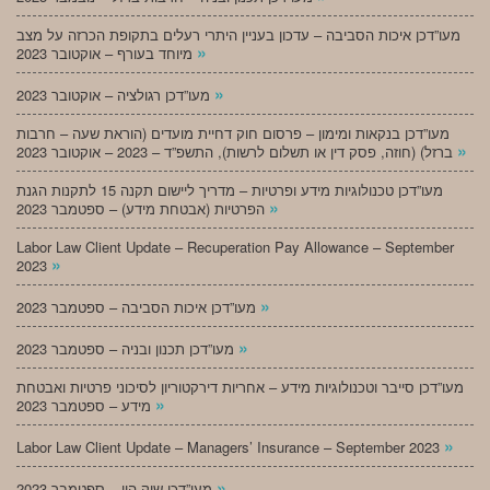
מעו”דכן איכות הסביבה – עדכון בעניין היתרי רעלים בתקופת הכרזה על מצב
»
מיוחד בעורף – אוקטובר 2023
»
מעו”דכן רגולציה – אוקטובר 2023
מעו”דכן בנקאות ומימון – פרסום חוק דחיית מועדים (הוראת שעה – חרבות
»
ברזל) (חוזה, פסק דין או תשלום לרשות), התשפ”ד – 2023 – אוקטובר 2023
מעו”דכן טכנולוגיות מידע ופרטיות – מדריך ליישום תקנה 15 לתקנות הגנת
»
הפרטיות (אבטחת מידע) – ספטמבר 2023
Labor Law Client Update – Recuperation Pay Allowance – September
»
2023
»
מעו”דכן איכות הסביבה – ספטמבר 2023
»
מעו”דכן תכנון ובניה – ספטמבר 2023
מעו”דכן סייבר וטכנולוגיות מידע – אחריות דירקטוריון לסיכוני פרטיות ואבטחת
»
מידע – ספטמבר 2023
»
Labor Law Client Update – Managers’ Insurance – September 2023
»
מעו”דכן שוק הון – ספטמבר 2023