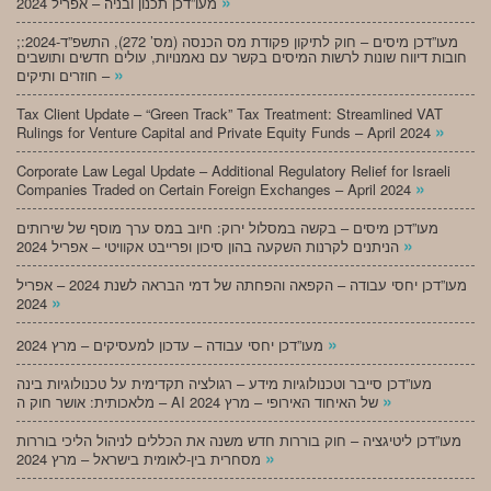
»
מעו”דכן תכנון ובניה – אפריל 2024
;מעו”דכן מיסים – חוק לתיקון פקודת מס הכנסה (מס’ 272), התשפ”ד-2024:
חובות דיווח שונות לרשות המיסים בקשר עם נאמנויות, עולים חדשים ותושבים
»
חוזרים ותיקים –
Tax Client Update – “Green Track” Tax Treatment: Streamlined VAT
»
Rulings for Venture Capital and Private Equity Funds – April 2024
Corporate Law Legal Update – Additional Regulatory Relief for Israeli
»
Companies Traded on Certain Foreign Exchanges – April 2024
מעו”דכן מיסים – בקשה במסלול ירוק: חיוב במס ערך מוסף של שירותים
»
הניתנים לקרנות השקעה בהון סיכון ופרייבט אקוויטי – אפריל 2024
מעו”דכן יחסי עבודה – הקפאה והפחתה של דמי הבראה לשנת 2024 – אפריל
»
2024
»
מעו”דכן יחסי עבודה – עדכון למעסיקים – מרץ 2024
מעו”דכן סייבר וטכנולוגיות מידע – רגולציה תקדימית על טכנולוגיות בינה
»
מלאכותית: אושר חוק ה – AI של האיחוד האירופי – מרץ 2024
מעו”דכן ליטיגציה – חוק בוררות חדש משנה את הכללים לניהול הליכי בוררות
»
מסחרית בין-לאומית בישראל – מרץ 2024