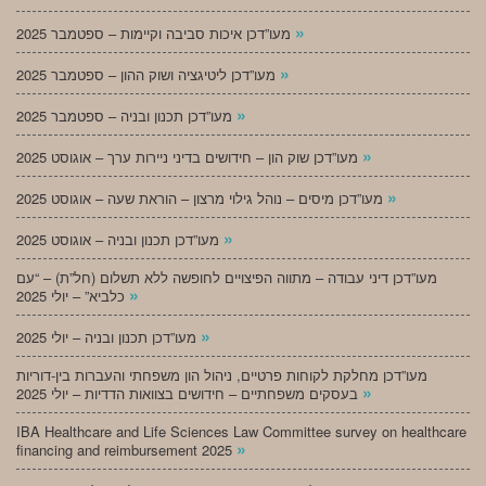
»
מעו”דכן איכות סביבה וקיימות – ספטמבר 2025
»
מעו”דכן ליטיגציה ושוק ההון – ספטמבר 2025
»
מעו”דכן תכנון ובניה – ספטמבר 2025
»
מעו”דכן שוק הון – חידושים בדיני ניירות ערך – אוגוסט 2025
»
מעו”דכן מיסים – נוהל גילוי מרצון – הוראת שעה – אוגוסט 2025
»
מעו”דכן תכנון ובניה – אוגוסט 2025
מעו”דכן דיני עבודה – מתווה הפיצויים לחופשה ללא תשלום (חל”ת) – “עם
»
כלביא” – יולי 2025
»
מעו”דכן תכנון ובניה – יולי 2025
מעו”דכן מחלקת לקוחות פרטיים, ניהול הון משפחתי והעברות בין-דוריות
»
בעסקים משפחתיים – חידושים בצוואות הדדיות – יולי 2025
IBA Healthcare and Life Sciences Law Committee survey on healthcare
»
financing and reimbursement 2025