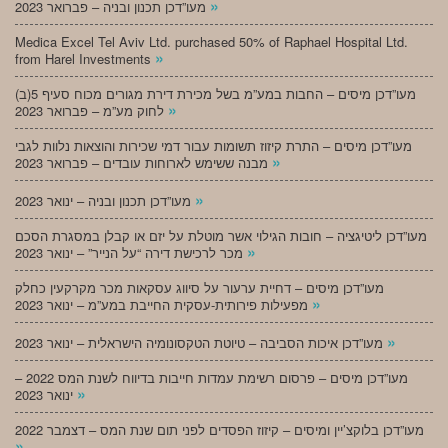
»
מעו”דכן תכנון ובניה – פברואר 2023
Medica Excel Tel Aviv Ltd. purchased 50% of Raphael Hospital Ltd.
»
from Harel Investments
מעו”דכן מיסים – החבות במע”מ בשל מכירת דירת מגורים מכוח סעיף 5(ב)
»
לחוק מע”מ – פברואר 2023
מעו”דכן מיסים – התרת קיזוז תשומות עבור דמי שכירות והוצאות נלוות לגבי
»
מבנה ששימש לארוחות עובדים – פברואר 2023
»
מעו”דכן תכנון ובניה – ינואר 2023
מעו”דכן ליטיגציה – חובות הגילוי אשר מוטלת על יזם או קבלן במסגרת הסכם
»
מכר לרכישת דירה “על הנייר” – ינואר 2023
מעו”דכן מיסים – דחיית ערעור על סיווג עסקאות מכר מקרקעין כחלק
»
מפעילות פירותית-עסקית החייבת במע”מ – ינואר 2023
»
מעו”דכן איכות הסביבה – טיוטת הטקסונומיה הישראלית – ינואר 2023
מעו”דכן מיסים – פרסום רשימת עמדות חייבות בדיווח לשנת המס 2022 –
»
ינואר 2023
מעו”דכן בלוקצ’יין ומיסים – קיזוז הפסדים לפני תום שנת המס – דצמבר 2022
»