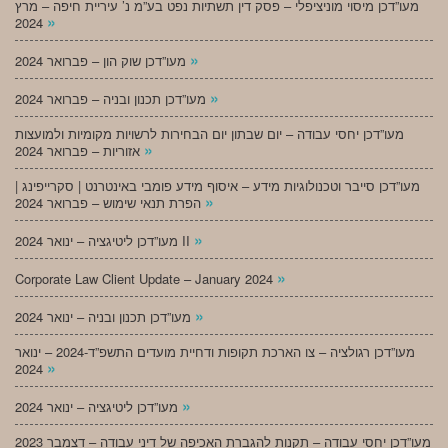
מעו”דכן מיסוי מוניציפלי – פסק דין תשתיות נפט בע”מ נ’ עיריית חיפה – מרץ
»
2024
»
מעו”דכן שוק הון – פברואר 2024
»
מעו”דכן תכנון ובניה – פברואר 2024
מעו”דכן יחסי עבודה – יום שבתון יום הבחירות לרשויות מקומיות ולמועצות
»
אזוריות – פברואר 2024
מעו”דכן סייבר וטכנולוגיות מידע – איסוף מידע פומבי באינטרנט | סקרייפינג |
»
הפרת תנאי שימוש – פברואר 2024
»
מעו”דכן ליטיגציה – ינואר 2024 II
»
Corporate Law Client Update – January 2024
»
מעו”דכן תכנון ובניה – ינואר 2024
מעו”דכן רגולציה – צו הארכת תקופות ודחיית מועדים התשפ”ד-2024 – ינואר
»
2024
»
מעו”דכן ליטיגציה – ינואר 2024
מעו”דכן יחסי עבודה – תקנות להגברת האכיפה של דיני עבודה – דצמבר 2023