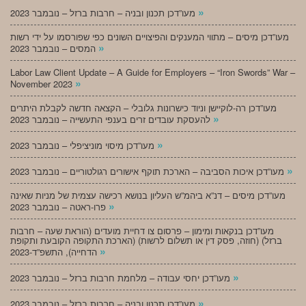
»
מעו”דכן תכנון ובניה – חרבות ברזל – נובמבר 2023
מעו”דכן מיסים – מתווי המענקים והפיצויים השונים כפי שפורסמו על ידי רשות
»
המסים – נובמבר 2023
Labor Law Client Update – A Guide for Employers – “Iron Swords” War –
»
November 2023
מעו”דכן רה-לוקיישן וניוד כישרונות גלובלי – הקצאה חדשה לקבלת היתרים
»
להעסקת עובדים זרים בענפי התעשייה – נובמבר 2023
»
מעו”דכן מיסוי מוניציפלי – נובמבר 2023
»
מעו”דכן איכות הסביבה – הארכת תוקף אישורים רגולטוריים – נובמבר 2023
מעו”דכן מיסים – דנ”א ביהמ”ש העליון בנושא רכישה עצמית של מניות שאינה
»
פרו-ראטה – נובמבר 2023
מעו”דכן בנקאות ומימון – פרסום צו דחיית מועדים (הוראת שעה – חרבות
ברזל) (חוזה, פסק דין או תשלום לרשות) (הארכת התקופה הקובעת ותקופת
»
הדחייה), התשפ”ד-2023
»
מעו”דכן יחסי עבודה – מלחמת חרבות ברזל – נובמבר 2023
»
מעו”דכן תכנון ובניה – חרבות ברזל – נובמבר 2023