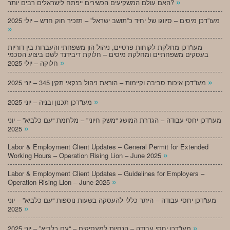
»
האם עולם המשקיעים הכשירים ייפתח לישראלים רבים יותר?
מעו”דכן מיסים – סיווגו של יחיד כ”תושב ישראל” – תזכיר חוק חדש – יולי 2025
»
מעו”דכן מחלקת לקוחות פרטיים, ניהול הון משפחתי והעברות בין-דוריות
בעסקים משפחתיים ומחלקת מיסים – חלוקת דיבידנד לשם ביצוע הסכמי
»
חלוקה – יולי 2025
»
מעו”דכן איכות סביבה וקיימות – הוראת ניהול בנקאי תקין 345 – יוני 2025
»
מעו”דכן תכנון ובניה – יוני 2025
מעו”דכן יחסי עבודה – הגדרת המושג “משק חיוני” – מלחמת “עם כלביא” – יוני
»
2025
Labor & Employment Client Updates – General Permit for Extended
»
Working Hours – Operation Rising Lion – June 2025
Labor & Employment Client Updates – Guidelines for Employers –
»
Operation Rising Lion – June 2025
מעו”דכן יחסי עבודה – היתר כללי להעסקה בשעות נוספות “עם כלביא” – יוני
»
2025
»
מעו”דכן יחסי עבודה – הנחיות למעסיקים – “עם כלביא” – יוני 2025