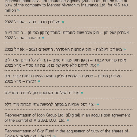
Representation of Alifim Insurance Agency (2002) Ltd., on the sale of
50% of the company to Menora Mivtachim Insurance Ltd. for NIS 140
»
million
»
מעו”דכן תכנון ובניה – אפריל 2022
מעו”דכן שוק הון – חוק שכר שווה לעובדת ולעובד (תיקון מס’ 6) – חובות דיווח
»
חדשות – אפריל 2022
»
מעו”דכן רגולציה – חוק עקרונות האסדרה, התשפ”ב-2021 – אפריל 2022
מעו”דכן יחסי עבודה – תיקון חוק עבודת נשים – תחולה על הורים המגדלים
»
את ילדיהם ללא סיוע של בן או בת זוג נוסף – מרץ 2022
מעו”דכן מיסים – פסיקת ביהמ”ש העליון בנושא הוצאות פיתוח לצרכי מס
»
רכישה – מרץ 2022
»
מכירת השליטה בגסטטנרטק לחברת מטריקס
»
ייצוג רפק אנרגיה בעסקה לרכישת שתי חברות מידי דלק
Representation of Icon Group Ltd. (iDigital) in an acquisition agreement
»
of the control of VISUAL D.G. Ltd.
Representation of Sky Fund in the acquisition of 50% of the shares of
»
Dolce Vita Way of Life Ltd.