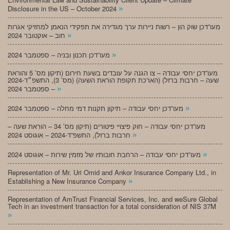
»
Disclosure in the US – October 2024
מעו”דכן שוק הון – רשות ניירות ערך מגדירה את תפקידי הנאמן למחזיקי אגרות
»
חוב – אוקטובר 2024
»
מעו”דכן תכנון ובניה – ספטמבר 2024
מעו”דכן יחסי עבודה – צו הגנה על עובדים בשעת חירום (תיקון מס’ 5 והוראת
שעה – חרבות ברזל) (הארכת תקופת הוראת השעה) (מס’ 3), התשפ״ד-2024
»
– ספטמבר 2024
»
מעו”דכן יחסי עבודה – תיקון תקנות דמי מחלה – ספטמבר 2024
מעו”דכן יחסי עבודה – חוק פיצויי פיטורים (תיקון מס’ 34 – הוראת שעה –
»
חרבות ברזל), התשפ”ד-2024 – אוגוסט 2024
»
מעו”דכן יחסי עבודה – הרחבת חובותיו של מזמין שירות – אוגוסט 2024
Representation of Mr. Uri Omid and Ankor Insurance Company Ltd., in
»
Establishing a New Insurance Company
Representation of AmTrust Financial Services, Inc. and weSure Global
Tech in an investment transaction for a total consideration of NIS 37M
»