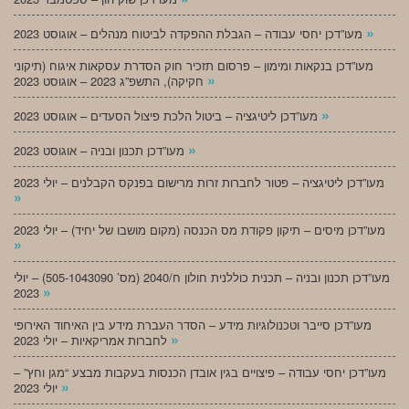
»
מעו”דכן יחסי עבודה – הגבלת ההפקדה לביטוח מנהלים – אוגוסט 2023
מעו”דכן בנקאות ומימון – פרסום תזכיר חוק הסדרת עסקאות איגוח (תיקוני
»
חקיקה), התשפ”ג 2023 – אוגוסט 2023
»
מעו”דכן ליטיגציה – ביטול הלכת פיצול הסעדים – אוגוסט 2023
»
מעו”דכן תכנון ובניה – אוגוסט 2023
מעו”דכן ליטיגציה – פטור לחברות זרות מרישום בפנקס הקבלנים – יולי 2023
»
מעו”דכן מיסים – תיקון פקודת מס הכנסה (מקום מושבו של יחיד) – יולי 2023
»
מעו”דכן תכנון ובניה – תכנית כוללנית חולון ח/2040 (מס’ 505-1043090) – יולי
»
2023
מעו”דכן סייבר וטכנולוגיות מידע – הסדר העברת מידע בין האיחוד האירופי
»
לחברות אמריקאיות – יולי 2023
מעו”דכן יחסי עבודה – פיצויים בגין אובדן הכנסות בעקבות מבצע “מגן וחץ” –
»
יולי 2023