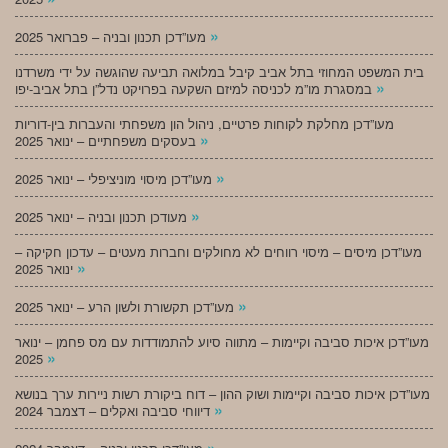
»
מעו”דכן תכנון ובניה – פברואר 2025
בית המשפט המחוזי בתל אביב קיבל במלואה תביעה שהוגשה על ידי משרדנו
»
במסגרת מו”מ לכניסה למיזם השקעה בפרויקט נדל”ן בתל אביב-יפו
מעו”דכן מחלקת לקוחות פרטיים, ניהול הון משפחתי והעברות בין-דוריות
»
בעסקים משפחתיים – ינואר 2025
»
מעו”דכן מיסוי מוניציפלי – ינואר 2025
»
מעודכן תכנון ובניה – ינואר 2025
מעו”דכן מיסים – מיסוי רווחים לא מחולקים וחברות מעטים – עדכון חקיקה –
»
ינואר 2025
»
מעו”דכן תקשורת ולשון הרע – ינואר 2025
מעו”דכן איכות סביבה וקיימות – מתווה סיוע להתמודדות עם מס פחמן – ינואר
»
2025
מעו”דכן איכות סביבה וקיימות ושוק ההון – דוח ביקורת רשות ניירות ערך בנושא
»
דיווחי סביבה ואקלים – דצמבר 2024
»