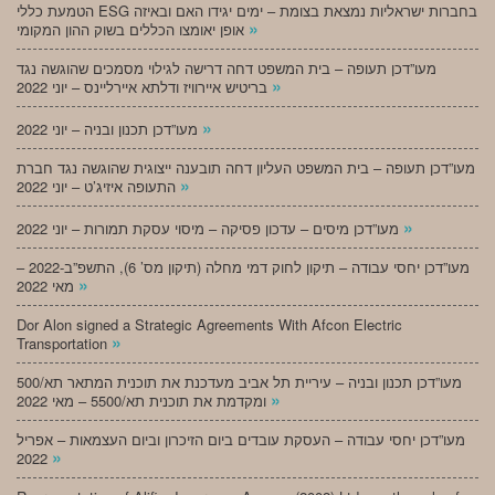
הטמעת כללי ESG בחברות ישראליות נמצאת בצומת – ימים יגידו האם ובאיזה
»
אופן יאומצו הכללים בשוק ההון המקומי
מעו”דכן תעופה – בית המשפט דחה דרישה לגילוי מסמכים שהוגשה נגד
»
בריטיש איירוויז ודלתא איירליינס – יוני 2022
»
מעו”דכן תכנון ובניה – יוני 2022
מעו”דכן תעופה – בית המשפט העליון דחה תובענה ייצוגית שהוגשה נגד חברת
»
התעופה איזיג’ט – יוני 2022
»
מעו”דכן מיסים – עדכון פסיקה – מיסוי עסקת תמורות – יוני 2022
מעו”דכן יחסי עבודה – תיקון לחוק דמי מחלה (תיקון מס’ 6), התשפ”ב-2022 –
»
מאי 2022
Dor Alon signed a Strategic Agreements With Afcon Electric
»
Transportation
מעו”דכן תכנון ובניה – עיריית תל אביב מעדכנת את תוכנית המתאר תא/500
»
ומקדמת את תוכנית תא/5500 – מאי 2022
מעו”דכן יחסי עבודה – העסקת עובדים ביום הזיכרון וביום העצמאות – אפריל
»
2022