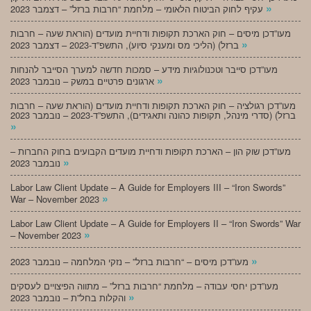
»
עקיף לחוק הביטוח הלאומי – מלחמת “חרבות ברזל” – דצמבר 2023
מעו”דכן מיסים – חוק הארכת תקופות ודחיית מועדים (הוראת שעה – חרבות
»
ברזל) (הליכי מס ומענקי סיוע), התשפ”ד-2023 – דצמבר 2023
מעו”דכן סייבר וטכנולוגיות מידע – סמכות חדשה למערך הסייבר להנחות
»
ארגונים פרטיים במשק – נובמבר 2023
מעו”דכן רגולציה – חוק הארכת תקופות ודחיית מועדים (הוראת שעה – חרבות
ברזל) (סדרי מינהל, תקופות כהונה ותאגידים), התשפ”ד-2023 – נובמבר 2023
»
מעו”דכן שוק הון – הארכת תקופות ודחיית מועדים הקבועים בחוק החברות –
»
נובמבר 2023
Labor Law Client Update – A Guide for Employers III – “Iron Swords”
»
War – November 2023
Labor Law Client Update – A Guide for Employers II – “Iron Swords” War
»
– November 2023
»
מעו”דכן מיסים – “חרבות ברזל” – נזקי המלחמה – נובמבר 2023
מעו”דכן יחסי עבודה – מלחמת “חרבות ברזל” – מתווה הפיצויים לעסקים
»
והקלות בחל”ת – נובמבר 2023