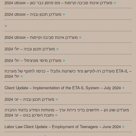
»
מעו”דכן איכות סביבה וקיימות – מס פחמן כבר כאן – אוגוסט 2024
»
מעו”דכן תכנון ובניה – אוגוסט 2024
»
»
מעו”דכן איכות סביבה וקיימות – אוגוסט 2024
»
מעו”דכן תכנון ובניה – יולי 2024
»
מעו”דכן מיסוי מוניציפלי – יולי 2024
מעו”דכן רה-לוקיישן וניוד כישרונות גלובלי – כניסה לתוקף של מערכת ETA-IL –
»
יולי 2024
»
Client Update – Implementation of the ETA-IL System – July 2024
»
מעו”דכן תכנון ובניה – יוני 2024
מעו”דכן שוק הון – חידושים בדיני ניירות ערך – מהותיות המידע בדווחי החברה
»
וחובת העדכון בגינו – יוני 2024
»
Labor Law Client Update – Employment of Teenagers – June 2024